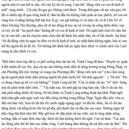
người một tờ cam kết in sẵn, chỉ việc ký tên là xong.
Cam
kết “động viên vợ con đi kinh tế
mới” cùng mình... Cái này thì gay go, không cười được. Trong thời gian cải tạo vừa qua, tôi
đã có nhiều dịp đi qua vùng kinh tế, đàn bà đầu bù không chải quần áo bạc phếch, trẻ con tóc
vàng hoe vì nắng không biết lớp học là gì, con gái không có vú như các cô đi Liên Xô về
(theo Dương Thu Hương, phụ nữ đi lao động đi học tại xứ sở này ăn uống thiếu thốn, xẹp
cả vú), tôi đã “ hạ quyết tâm” không để vợ con đi kinh tế mới. Tôi nghĩ một chút rồi cầm bút
ký tờ cam kết, cán bộ chuyên môn chơi chữ để đánh lừa nhân dân, tôi sẽ bắt chước, đại khái
“tôi đã động viên ba ngày ba đêm vợ tôi đi kinh tế mới, nó nhất định không nghe, bảo ai cam
kết thì người đó đi đủ rồi. Tôi không thể đánh bắt nó nghe theo được vì chính sách của Cách
mạng là cấm đánh vợ con...
Một hôm chưa kịp đặt ly cà phê xuống bàn câu lạc bộ, Trịnh Cung đã than: “Huyện ủy quận
4 đột nhiên đỏ rực lên, dọa cải tạo nào không trình diện đi nông trường trong Đồng Tháp, sẽ
cho Phường đội (lực lượng võ trang của Phường) đến “động viên tích cực” (cho cầm súng
áp tải người phải trình diện nhưng người đó phải tuyên bố “tôi tình nguyện”...). Tôi hỏi: “Họ
có đụng chạm gì tới vợ con không?” Trịnh Cung trả lời: “Chỉ cá nhân cải tạo “vê” thôi. Sáng
mai tôi phải trình diện sớm...”. Vài tuần sau, tôi mới gặp lại ông bạn này, vẫn ở câu lạc bộ,
mặt phơi nắng nhiều đỏ bừng, tôi hỏi thăm và Trịnh Cung tường thuật đại khái: Phải ngồi
đuôi tôm gần một ngày mới vào đến nông trường trong Đồng Tháp. Ngày đầu tiên, vừa ra
đến nơi làm việc, bọn tôi đã dội rồi: nước ngập ngang ngực và đỉa lúc nhúc, đa số chỉ lao
động được vài tiếng là leo lên bờ gỡ đỉa, phi thuốc lào và đấu láo um xùm. Những ngày kế
tiếp cũng đại khái như thế. Bây giờ bọn tôi đâu phải cải tạo viên, mà là công nhân nông
trường, đâu có tuân lệnh răm rắp, thích thì làm không thích thì nghỉ. Cán bộ than: “Các anh
lao động như thế thì làm sao chấm công. Cuối tháng dám không đủ trả tiền cơm ăn lắm”. Mà