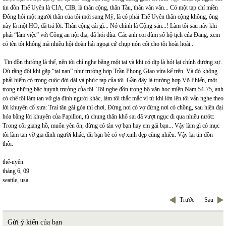
tin đồn Thế Uyên là CIA, CIB, là thân cộng, thân Tầu, thân vân vân... Có một tạp chí miền
Đông hỏi một người thân của tôi mới sang Mỹ, là có phải Thế Uyên thân cộng không, ông
này là một HO, đã trả lời: Thân cộng cái gì... Nó chính là Cộng sản...! Làm tôi sau này khi
phải “làm việc” với Công an nội địa, đã hỏi đùa: Các anh coi dùm sổ hộ tịch của Đảng, xem
có tên tôi không mà nhiều hội đoàn hải ngoại cứ chụp nón cối cho tôi hoài hoài...
Tin đồn thường là thế, nên tôi chỉ nghe bằng một tai và khi có dịp là hỏi lại chính đương sự.
Dù rằng đôi khi gặp “tai nạn” như trường hợp Trần Phong Giao vừa kể trên. Và đó không
phải hiếm có trong cuộc đời dài và phức tạp của tôi. Gần đây là trường hợp Võ Phiến, một
trong những bậc huynh trưởng của tôi. Tôi nghe đồn trong bộ văn học miền Nam 54-75, anh
có chê tôi làm tan vỡ gia đình người khác, làm tôi thắc mắc vì từ khi lớn lên tôi vẫn nghe theo
lời khuyên cổ xưa: Trai tân gái góa thì chơi, Đừng nơi có vợ đừng nơi có chồng, sau hiện đại
hóa bằng lời khuyên của Papillon, tù chung thân khổ sai đã vượt ngục đi qua nhiều nước:
Trong cõi giang hồ, muốn yên ổn, đừng có tán vợ bạn hay em gái bạn... Vậy làm gì có mục
tôi làm tan vỡ gia đình người khác, dù bạn bè có vợ xinh đẹp cũng nhiều. Vậy lại tin đồn
thôi.
thế-uyên
tháng 6, 09
seattle
,
usa
Trước
Sau
Gửi ý kiến của bạn