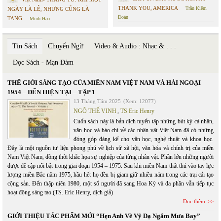
THANK YOU, AMERICA
Trần Kiêm
NGÀY LÀ LỄ, NHƯNG CŨNG LÀ
Đoàn
TANG
Minh Hạo
Tin Sách
Chuyển Ngữ
Video & Audio : Nhạc & . . .
Đọc Sách - Mạn Đàm
THẾ GIỚI SÁNG TẠO CỦA MIỀN NAM VIỆT NAM VÀ HẢI NGOẠI
1954 – ĐẾN HIỆN TẠI – TẬP 1
13 Tháng Tám 2025
(Xem: 12077)
NGÔ THẾ VINH
,
TS Eric Henry
Cuốn sách này là bản dịch tuyển tập những bút ký cá nhân,
văn học và báo chí về các nhân vật Việt Nam đã có những
đóng góp đáng kể cho văn học, nghệ thuật và khoa học.
Đây là một nguồn tư liệu phong phú về lịch sử xã hội, văn hóa và chính trị của miền
Nam Việt Nam, đồng thời khắc họa sự nghiệp của từng nhân vật. Phần lớn những người
được đề cập nổi bật trong giai đoạn 1954 – 1975. Sau khi miền Nam thất thủ vào tay lực
lượng miền Bắc năm 1975, hầu hết họ đều bị giam giữ nhiều năm trong các trại cải tạo
cộng sản. Đến thập niên 1980, một số người đã sang Hoa Kỳ và đa phần vẫn tiếp tục
hoạt động sáng tạo.(TS. Eric Henry, dịch giả)
Đọc thêm
GIỚI THIỆU TÁC PHẨM MỚI “Hẹn Anh Về Vỹ Dạ Ngắm Mưa Bay”