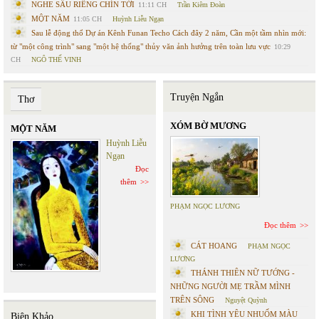
NGHE SẦU RIÊNG CHÍN TỚI
11:11 CH
Trần Kiêm Đoàn
MỘT NĂM
11:05 CH
Huỳnh Liễu Ngạn
Sau lễ động thổ Dự án Kênh Funan Techo Cách đây 2 năm, Cần một tầm nhìn mới:
từ "một công trình" sang "một hệ thống" thủy văn ảnh hưởng trên toàn lưu vực
10:29
CH
NGÔ THẾ VINH
Truyện Ngắn
Thơ
XÓM BỜ MƯƠNG
MỘT NĂM
Huỳnh Liễu
Ngạn
Đọc
thêm
PHẠM NGỌC LƯƠNG
Đọc thêm
CÁT HOANG
PHẠM NGỌC
LƯƠNG
THÁNH THIÊN NỮ TƯỚNG -
NHỮNG NGƯỜI MẸ TRẦM MÌNH
TRÊN SÔNG
Nguyệt Quỳnh
KHI TÌNH YÊU NHUỐM MÀU
Biên Khảo