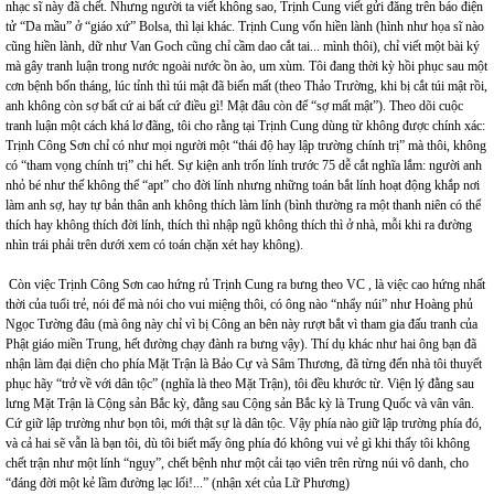
nhạc sĩ này đã chết. Nhưng người ta viết không sao, Trịnh Cung viết gửi đăng trên báo điện
tử “Da mầu” ở “giáo xứ” Bolsa, thì lại khác. Trịnh Cung vốn hiền lành (hình như họa sĩ nào
cũng hiền lành, dữ như Van Goch cũng chỉ cầm dao cắt tai... mình thôi), chỉ viết một bài ký
mà gây tranh luận trong nước ngoài nước ồn ào, um xùm. Tôi đang thời kỳ hồi phục sau một
cơn bệnh bốn tháng, lúc tỉnh thì túi mật đã biến mất (theo Thảo Trường, khi bị cắt túi mật rồi,
anh không còn sợ bất cứ ai bất cứ điều gì! Mật đâu còn để “sợ mất mật”). Theo dõi cuộc
tranh luận một cách khá lơ đãng, tôi cho rằng tại Trịnh Cung dùng từ không được chính xác:
Trịnh Công Sơn chỉ có như mọi người một “thái độ hay lập trường chính trị” mà thôi, không
có “tham vọng chính trị” chi hết. Sự kiện anh trốn lính trước 75 dễ cắt nghĩa lắm: người anh
nhỏ bé như thế không thể “apt” cho đời lính nhưng những toán bắt lính hoạt động khắp nơi
làm anh sợ, hay tự bản thân anh không thích làm lính (bình thường ra một thanh niên có thể
thích hay không thích đời lính, thích thì nhập ngũ không thích thì ở nhà, mỗi khi ra đường
nhìn trái phải trên dưới xem có toán chặn xét hay không).
Còn việc Trịnh Công Sơn cao hứng rủ Trịnh Cung ra bưng theo VC , là việc cao hứng nhất
thời của tuổi trẻ, nói để mà nói cho vui miệng thôi, có ông nào “nhẩy núi” như Hoàng phủ
Ngọc Tường đâu (mà ông này chỉ vì bị Công an bên này rượt bắt vì tham gia đấu tranh của
Phật giáo miền Trung, hết đường chạy đành ra bưng vậy). Thí dụ khác như hai ông bạn đã
nhận làm đại diện cho phía Mặt Trận là Bảo Cự và Sâm Thương, đã từng đến nhà tôi thuyết
phục hãy “trở về với dân tộc” (nghĩa là theo Mặt Trận), tôi đều khước từ. Viện lý đằng sau
lưng Mặt Trận là Cộng sản Bắc kỳ, đằng sau Cộng sản Bắc kỳ là Trung Quốc và vân vân.
Cứ giữ lập trường như bọn tôi, mới thật sự là dân tộc. Vậy phía nào giữ lập trường phía đó,
và cả hai sẽ vẫn là bạn tôi, dù tôi biết mấy ông phía đó không vui vẻ gì khi thấy tôi không
chết trận như một lính “ngụy”, chết bệnh như một cải tạo viên trên rừng núi vô danh, cho
“đáng đời một kẻ lầm đường lạc lối!...” (nhận xét của Lữ Phương)