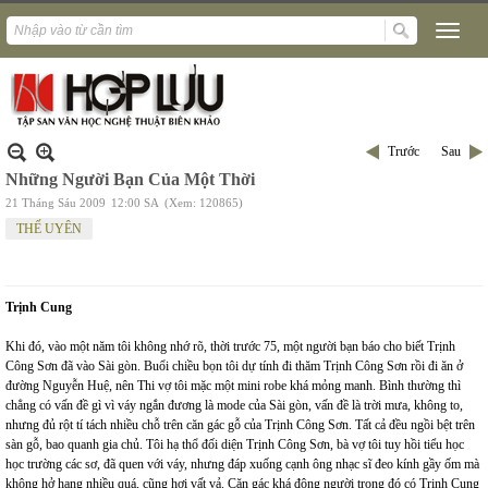
Trước
Sau
Những Người Bạn Của Một Thời
21 Tháng Sáu 2009
12:00 SA
(Xem: 120865)
THẾ UYÊN
Trịnh Cung
Khi đó, vào một năm tôi không nhớ rõ, thời trước 75, một người bạn báo cho biết Trịnh
Công Sơn đã vào Sài gòn. Buổi chiều bọn tôi dự tính đi thăm Trịnh Công Sơn rồi đi ăn ở
đường Nguyễn Huệ, nên Thi vợ tôi mặc một mini robe khá mỏng manh. Bình thường thì
chẳng có vấn đề gì vì váy ngắn đương là mode của Sài gòn, vấn đề là trời mưa, không to,
nhưng đủ rột tí tách nhiều chỗ trên căn gác gỗ của Trịnh Công Sơn. Tất cả đều ngồi bệt trên
sàn gỗ, bao quanh gia chủ. Tôi hạ thổ đối diện Trịnh Công Sơn, bà vợ tôi tuy hồi tiểu học
học trường các sơ, đã quen với váy, nhưng đáp xuống cạnh ông nhạc sĩ đeo kính gầy ốm mà
không hở hang nhiều quá, cũng hơi vất vả. Căn gác khá đông người trong đó có Trịnh Cung