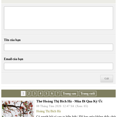
Tên của bạn
Email của bạn
1
2
3
4
5
6
7
Trang sau
Trang cuối
Thơ Hoàng Thị Bích Hà - Mùa Đi Qua Ký Ức
08 Tháng Tám 2026
12:47 SA
(Xem: 65)
Hoàng Thị Bích Hà
Có người hỏi vì sao ta biền biệt / Đã bao mùa không thấy chút