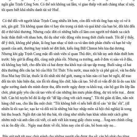
ngồi gần Trịnh Công Sơn. Có thể nói không sai lắm, vì giao thiệp với anh chàng nhạc sĩ này,
tôi quen biết khá nhiều danh tài xứ Huế.
Có thể đối với người khác Trịnh Cung nhiều lời hơn, còn đối với tôi ông bạn này có vẻ ít
nói, gìn giữ. Tôi không quan tâm vì hay tôn trọng cá tính và quá khứ của bạn bè, đôi khi đến
độ ơ thờ khó thương. Nhưng cuộc đời có những biến cố làm con người trở thành xa cách
hoặc thân thiết với nhau hơn, thí dụ như việc động viên trong thời chiến tranh. Tôi để ý thấy,
để ý thôi, không phê phán, là ông bạn nhạc sĩ tình ca và tâm tình phản chiến và bạn bè vây
quanh của anh, thường hay tránh né đời lính, kiểu ông Bill Clinton bên kia đại dương.
Nhưng khi gặp Trịnh Cung mặc đồ sinh viên sĩ quan Thủ đức, tôi bắt tay anh thân thiết hơn
trước: bây giờ là đồng đội, cùng một phía rồi. Nhưng ra trường, anh ở đơn vị nào và ở đâu,
tôi không hay biết, cho đến khi cả hai được tha khỏi trại cải tạo tập trung. Buổi sáng cả hai
đứa thường đến câu lạc bộ của Hội Trí Thức Yêu nước, mua một ly cà phê giá rẻ, vài ba điếu
Hoa Mai hay Đà lạt, thuốc lá tồi nhất nhì thế giới, mang ra bàn nào có bạn bè ngồi, để trao
đổi tin tức hậu hiện đại, xin lỗi tôi dùng lộn chữ, hậu cải tạo. Sở dĩ có vấn đề đó là do sau khi
nghe xướng danh tên mình được tha, đến trước ngày được ra khỏi trại, cán bộ gọi lên lớp lần
chót, phát giấy yêu cầu cải tạo viên tố cáo những âm mưu phản động, dự trù trốn trại... được
biết. Cán bộ tuyên bố đó là dịp tốt “để lập công với cách mạng”. Tôi thì giản dị lắm, nắn nót
hàng chữ sau, cho lâu lâu một chút: “Tôi không biêt vì nếu biết đã tố cáo ‘từ lâu’ rồi”, (dĩ
nhiên là tôi xạo ke; xạo ke và dối trá là những bài học nhập môn xã hội chủ nghĩa) là xong
bài thu hoạch. Ngồi đợi cán bộ thu bài, tôi cũng như nhiều bạn khác nhìn một cách gờm
nhớm một vài anh cắm cúi viết, có anh viết kín trang giấy chưa xong... Ăng-ten chính cống
và ác ôn đây rồi... Ngày mai được về rồi, hôm nay còn tố cáo, bỏ bom này nọ...
Bây giờ mới tới mục chót giành cho những người sắp được tha về: cán bộ phát cho từng