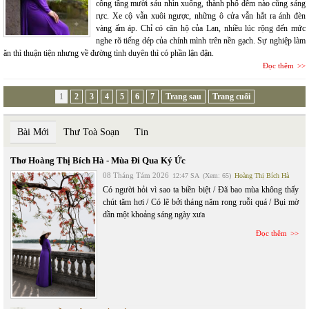
công tầng mười sáu nhìn xuống, thành phố đêm nào cũng sáng
rực. Xe cộ vẫn xuôi ngược, những ô cửa vẫn hắt ra ánh đèn
vàng ấm áp. Chỉ có căn hộ của Lan, nhiều lúc rộng đến mức
nghe rõ tiếng dép của chính mình trên nền gạch. Sự nghiệp làm
ăn thì thuận tiện nhưng về đường tình duyên thì có phần lận đận.
Đọc thêm
1
2
3
4
5
6
7
Trang sau
Trang cuối
Bài Mới
Thư Toà Soạn
Tin
Thơ Hoàng Thị Bích Hà - Mùa Đi Qua Ký Ức
08 Tháng Tám 2026
12:47 SA
(Xem: 65)
Hoàng Thị Bích Hà
Có người hỏi vì sao ta biền biệt / Đã bao mùa không thấy
chút tăm hơi / Có lẽ bởi tháng năm rong ruỗi quá / Bụi mờ
dần một khoảng sáng ngày xưa
Đọc thêm