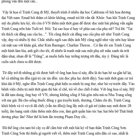
phỏng vấn đến một câu...
Vậy là họa sĩ Trịnh Cung đi Mỹ, thuyết trình ở nhiều đại học Califonia về hội họa đương
đại Việt nam. Email hỏi thăm có khỏe không, email trả lời vắn tắt: Khỏe. Sau khi Trịnh Cung
mỹ du phiêu lưu ký, tôi còn ở VN thêm một thời gian để được đọc một bài phỏng vấn ngắn
Trịnh Cung trên báo Tuổi trẻ. Hỏi: Tại sao họa sĩ hay vẽ phía sau của phụ nữ? Trả lời: “Tại
tôi thích cái đằng sau của họ...”. Tôi cũng thích cái đằng sau của phụ nữ như Trịnh Cung
vậy, đẹp và nhiều lý thú. Chắc nhiều ngôi sao điện ảnh Mỹ cũng nghĩ như vậy nên hay khoe
cái mặt sau với khán giả, như Kim Basinger, Charlize Theron... Có lần tôi xin Trịnh Cung
một hình làm bìa, anh gửi cho tôi, dĩ nhiên là tranh mặt sau một phụ nữ mầu xanh da trời
đậm nhạt, nhan đề là “Trăng”, ai muốn hiểu hay tưởng tượng tới đâu, tùy ý. Đáng tiếc là
cuốn sách chưa ra đời được.
Từ đây trở đi những gì tôi được biết về ông bạn họa sĩ này, đều là do bạn bè xa gần kể lại,
kể cả những tin đồn (giá trị các tin đồn: xin đọc phụ lục dưới đây). Sau một thời gian cư trú
khá dài ở Mỹ, nghe đồn Trịnh Cung phát hiện ra mình bị ung thư, như bà vợ trước đây. Vào
bệnh viện chữa trị một thời gian thì bác sĩ chê, trả về cho chết ở nhà. Với ông họa sĩ này, Mỹ
là đất tạm dung, ông bay về VN, nhưng không sống ở Sài-gòn nữa mà ra Nha Trang sống
với mẹ già. Bà cho uống thuốc đông y gia truyền kinh, thượng, Chăm chi đó, Trịnh Cung
khỏi bệnh và vì vợ cũ đã chết, (vẫn tin đồn)) ông lấy một cô gái trẻ (năm nay mới được 28
tuổi), lão bạng sinh châu thêm một đứa con, làm giới quần hào tóc bạc hai bên bờ Thái bình
dương phục lăn! Như thế là hơn lão trượng Phạm Duy rồi...
Đã thế ông còn tạm bỏ cây cọ để cầm bút viết một bài ký về bạn thân Trịnh Công Sơn.
Trịnh Công Sơn thì thiếu gì người viết về, thêm một Trịnh Cung nữa đâu có sao, nhất là