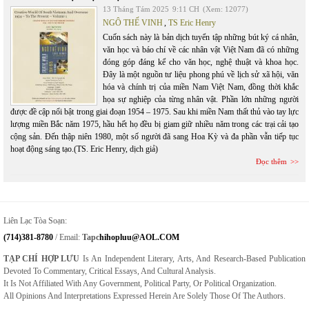
13 Tháng Tám 2025
9:11 CH
(Xem: 12077)
NGÔ THẾ VINH
,
TS Eric Henry
Cuốn sách này là bản dịch tuyển tập những bút ký cá nhân,
văn học và báo chí về các nhân vật Việt Nam đã có những
đóng góp đáng kể cho văn học, nghệ thuật và khoa học.
Đây là một nguồn tư liệu phong phú về lịch sử xã hội, văn
hóa và chính trị của miền Nam Việt Nam, đồng thời khắc
họa sự nghiệp của từng nhân vật. Phần lớn những người
được đề cập nổi bật trong giai đoạn 1954 – 1975. Sau khi miền Nam thất thủ vào tay lực
lượng miền Bắc năm 1975, hầu hết họ đều bị giam giữ nhiều năm trong các trại cải tạo
cộng sản. Đến thập niên 1980, một số người đã sang Hoa Kỳ và đa phần vẫn tiếp tục
hoạt động sáng tạo.(TS. Eric Henry, dịch giả)
Đọc thêm
Liên Lạc Tòa Soạn:
(714)381-8780
/ Email:
Tapc
Hihopluu@AOL.COM
TẠP CHÍ HỢP LƯU
Is An Independent Literary, Arts, And Research-Based Publication
Devoted To Commentary, Critical Essays, And Cultural Analysis.
It Is Not Affiliated With Any Government, Political Party, Or Political Organization.
All Opinions And Interpretations Expressed Herein Are Solely Those Of The Authors.