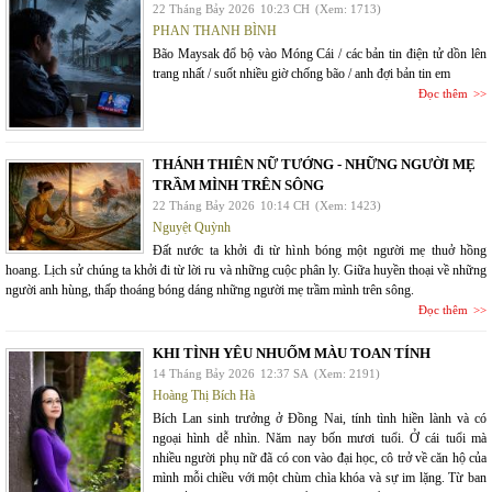
22 Tháng Bảy 2026
10:23 CH
(Xem: 1713)
PHAN THANH BÌNH
Bão Maysak đổ bộ vào Móng Cái / các bản tin điện tử dồn lên
trang nhất / suốt nhiều giờ chống bão / anh đợi bản tin em
Đọc thêm
THÁNH THIÊN NỮ TƯỚNG - NHỮNG NGƯỜI MẸ
TRẦM MÌNH TRÊN SÔNG
22 Tháng Bảy 2026
10:14 CH
(Xem: 1423)
Nguyệt Quỳnh
Đất nước ta khởi đi từ hình bóng một người mẹ thuở hồng
hoang. Lịch sử chúng ta khởi đi từ lời ru và những cuộc phân ly. Giữa huyền thoại về những
người anh hùng, thấp thoáng bóng dáng những người mẹ trầm mình trên sông.
Đọc thêm
KHI TÌNH YÊU NHUỐM MÀU TOAN TÍNH
14 Tháng Bảy 2026
12:37 SA
(Xem: 2191)
Hoàng Thị Bích Hà
Bích Lan sinh trưởng ở Đồng Nai, tính tình hiền lành và có
ngoại hình dễ nhìn. Năm nay bốn mươi tuổi. Ở cái tuổi mà
nhiều người phụ nữ đã có con vào đại học, cô trở về căn hộ của
mình mỗi chiều với một chùm chìa khóa và sự im lặng. Từ ban