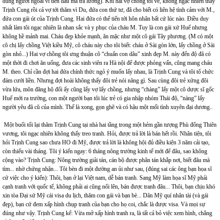
dùng người ngoài vì tiền đâu mà trả lương). Khi hai vợ chồng tôi về, không ngạc nhiên thấy
Trịnh Cung rồi cả vợ tới thăm vì Du, đứa con thứ tư, đã cho biết có liên hệ tình cảm với M.,
đứa con gái út của Trịnh Cung. Hai đứa có thể tiến tới hôn nhân bất cứ lúc nào. Điều duy
nhất làm tôi ngạc nhiên là nhan sắc và y phục của cháu M. Tuy là con gái xứ Huế nhưng
không hề mảnh mai. Cháu đẹp khỏe mạnh, ăn mặc như một cô gái Tây phương. (M có một
cô chị lấy chồng Việt kiều Mỹ, cô cháu này cho tôi biết: cháu ở Sài gòn lớn, lấy chồng ở Sài
gòn nhỏ...) Hai vợ chồng tôi ưng thuận cô “chuẩn con dâu” xinh đẹp M. này đến độ đã có
một thời đi chơi ăn uống, đưa các sinh viên ra Hà nội để được phỏng vấn, cũng mang cháu
M. theo. Chỉ cần đợi hai đứa chính thức ngỏ ý muốn lấy nhau, là Trịnh Cung và tôi tổ chức
đám cưới liền. Nhưng đợi hoài không thấy đôi trẻ nói năng gì. Sau cùng đôi trẻ xứng đôi
vừa lứa, môn đăng hộ đối ấy cũng lấy vợ lấy chồng, nhưng “chàng” lấy một cô dược sĩ gốc
Huế mới ra trường, con một người bạn tôi lúc trẻ có gia nhập nhóm Thái độ, “nàng” lấy
người yêu đã cũ của mình. Thế là xong, gọn ghẽ và có hậu một mối tình xuyên đại dương..
Một buổi tối lại thăm Trịnh Cung tại nhà hai tầng trong một hẻm gần tượng Phù đổng Thiên
vương, tôi ngạc nhiên không thấy treo tranh. Hỏi, được trả lời là bán hết rồi. Nhân tiện, tôi
hỏi Trịnh Cung sao chưa HO đi Mỹ, được trả lời là không hội đủ điều kiện 3 năm cải tạo,
còn thiếu vài tháng. Tôi ý kiến ngay: 6 tháng nông trường kinh tế mới để đâu, sao không
cộng vào? Trịnh Cung: Nông trường giải tán, cán bộ được phân tán khắp nơi, biết đâu mà
tìm... nhờ chứng nhận... Tôi bèn đi một đường an ủi như sau, (đúng sai các ông bạn họa sĩ
cứ việc cho ý kiến): Thôi, bạn ở lại Việt nam, dễ bán tranh. Sang Mỹ làm họa sĩ Mỹ phải
cạnh tranh với quốc tế, không phải ai cũng nổi lên, bán được tranh đâu... Thôi, bạn chịu khó
xin tòa Đại sứ Mỹ cái visa du lịch, thăm con gái và bạn bè... Dân Mỹ quí nhân tài (và gái
đẹp), bạn cứ đem xấp hình chụp tranh của bạn cho họ coi, chắc là được visa. Và mọi sự
đúng như vậy. Trịnh Cung kể: Vừa mở xấp hình tranh ra, là tất cả bỏ việc xem hình, chẳng