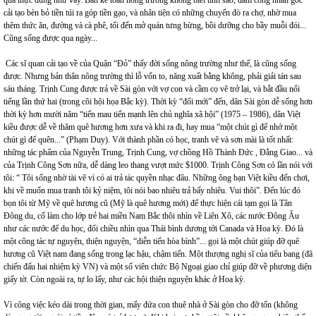
quả thực đúng như vây. Ban kế toán nông trường không biết tính sao, đám công nhân gốc
cải tạo bèn bỏ tiền túi ra góp tiền gạo, và nhân tiện có những chuyến đò ra chợ, nhờ mua
thêm thức ăn, đường và cà phê, tối đến mở quán tưng bừng, bồi dưỡng cho bầy muỗi đói...
Cũng sống được qua ngày...
Các sĩ quan cải tạo về của Quận “Đỏ” thấy đời sống nông trường như thế, là cũng sống
được. Nhưng bản thân nông trường thì lỗ vốn to, năng xuất bằng không, phải giải tán sau
sáu tháng. Trịnh Cung được trả về Sài gòn với vợ con và cầm cọ vẽ trở lại, và bắt đầu nổi
tiếng lần thứ hai (trong cõi hội họa Bắc kỳ). Thời kỳ “đổi mới” đến, dân Sài gòn dễ sống hơn
thời kỳ hơn mười năm “tiến mau tiến mạnh lên chủ nghĩa xã hội” (1975 – 1986), dân Việt
kiều được dễ về thăm quê hương hơn xưa và khi ra đi, hay mua “một chút gì để nhớ một
chút gì để quên...” (Phạm Duy). Với thành phần có học, tranh vẽ và sơn mài là tốt nhất:
những tác phẩm của Nguyễn Trung, Trịnh Cung, vợ chồng Hồ Thành Đức , Đằng Giao... và
của Trịnh Công Sơn nữa, dễ dàng leo thang vượt mức $1000. Trịnh Công Sơn có lần nói với
tôi: “ Tôi sống nhờ tài vẽ vì có ai trả tác quyền nhạc đâu. Những ông bạn Việt kiều đến chơi,
khi về muốn mua tranh tôi kỷ niệm, tôi nói bao nhiêu trả bấy nhiêu. Vui thôi”. Đến lúc đó
bọn tôi từ Mỹ về quê hương cũ (Mỹ là quê hương mới) để thực hiện cái tạm gọi là Tân
Đông du, cố làm cho lớp trẻ hai miền Nam Bắc thôi nhìn về Liên Xô, các nước Đông Âu
như các nước để du học, đổi chiều nhìn qua Thái bình dương tới Canada và Hoa kỳ. Đó là
một công tác tự nguyện, thiện nguyện, “diễn tiến hòa bình”... gọi là một chút giúp đỡ quê
hương cũ Việt nam đang sống trong lạc hậu, chậm tiến. Một thượng nghị sĩ của tiểu bang (đã
chiến đấu hai nhiệm kỳ VN) và một số viên chức Bộ Ngoại giao chỉ giúp đỡ về phương diện
giấy tờ. Còn ngoài ra, tự lo lấy, như các hội thiện nguyện khác ở Hoa kỳ.
Vì công việc kéo dài trong thời gian, mấy đứa con thuê nhà ở Sài gòn cho đỡ tốn (không