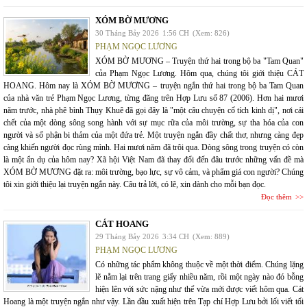
XÓM BỜ MƯƠNG
30 Tháng Bảy 2026
1:56 CH
(Xem: 826)
PHẠM NGỌC LƯƠNG
XÓM BỜ MƯƠNG – Truyện thứ hai trong bộ ba "Tam Quan"
của Phạm Ngọc Lương. Hôm qua, chúng tôi giới thiệu CÁT
HOANG. Hôm nay là XÓM BỜ MƯƠNG – truyện ngắn thứ hai trong bộ ba Tam Quan
của nhà văn trẻ Phạm Ngọc Lương, từng đăng trên Hợp Lưu số 87 (2006). Hơn hai mươi
năm trước, nhà phê bình Thụy Khuê đã gọi đây là "một câu chuyện cổ tích kinh dị", nơi cái
chết của một dòng sông song hành với sự mục rữa của môi trường, sự tha hóa của con
người và số phận bi thảm của một đứa trẻ. Một truyện ngắn đầy chất thơ, nhưng càng đẹp
càng khiến người đọc rùng mình. Hai mươi năm đã trôi qua. Dòng sông trong truyện có còn
là một ẩn dụ của hôm nay? Xã hội Việt Nam đã thay đổi đến đâu trước những vấn đề mà
XÓM BỜ MƯƠNG đặt ra: môi trường, bạo lực, sự vô cảm, và phẩm giá con người? Chúng
tôi xin giới thiệu lại truyện ngắn này. Câu trả lời, có lẽ, xin dành cho mỗi bạn đọc.
Đọc thêm
CÁT HOANG
29 Tháng Bảy 2026
3:34 CH
(Xem: 889)
PHẠM NGỌC LƯƠNG
Có những tác phẩm không thuộc về một thời điểm. Chúng lặng
lẽ nằm lại trên trang giấy nhiều năm, rồi một ngày nào đó bỗng
hiện lên với sức nặng như thể vừa mới được viết hôm qua. Cát
Hoang là một truyện ngắn như vậy. Lần đầu xuất hiện trên Tạp chí Hợp Lưu bởi lối viết tối