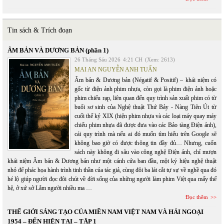
Tin sách & Trích đoạn
ÂM BẢN VÀ DƯƠNG BẢN (phần 1)
26 Tháng Sáu 2026
4:21 CH
(Xem: 2613)
MAI AN NGUYỄN ANH TUẤN
Âm bản & Dương bản (Négatif & Positif) – khái niệm có
gốc từ điện ảnh phim nhựa, còn gọi là phim điện ảnh hoặc
phim chiếu rạp, liên quan đến quy trình sản xuất phim có từ
buổi sơ sinh của Nghệ thuật Thứ Bảy - Nàng Tiên Út từ
cuối thế kỷ XIX (hiện phim nhựa và các loại máy quay máy
chiếu phim nhựa đã được đưa vào các Bảo tàng Điện ảnh),
cái quy trình mà nếu ai đó muốn tìm hiểu trên Google sẽ
không bao giờ có được thông tin đầy đủ… Nhưng, cuốn
sách này không đi sâu vào công nghệ Điện ảnh, chỉ mượn
khái niệm Âm bản & Dương bản như một cánh cửa ban đầu, một ký hiệu nghệ thuật
nhỏ để phác họa hành trình tinh thần của tác giả, cùng đôi ba lát cắt tự sự về nghề qua đó
hé lộ giúp người đọc đôi chút về đời sống của những người làm phim Việt qua mấy thế
hệ, ở xứ sở Lắm người nhiều ma …
Đọc thêm
THẾ GIỚI SÁNG TẠO CỦA MIỀN NAM VIỆT NAM VÀ HẢI NGOẠI
1954 – ĐẾN HIỆN TẠI – TẬP 1