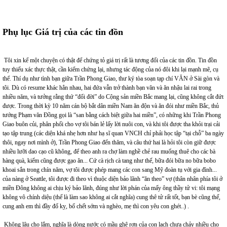
Phụ lục Giá trị của các tin đồn
Tôi xin kể một chuyện có thật để chứng tỏ giá trị rất là tương đối của các tin đồn. Tin đồn
tuy thiếu xác thực thật, cần kiểm chứng lại, nhưng tác động của nó đôi khi lại mạnh mẽ, cụ
thể. Thí dụ như tình bạn giữa Trần Phong Giao, thư ký tòa soạn tạp chí VĂN ở Sài gòn và
tôi. Dù có resume khác hẳn nhau, hai đứa vẫn trở thành bạn văn và ăn nhậu lai rai trong
nhiều năm, và tưởng rằng thứ “đổi đời” do Cộng sản miền Bắc mang lại, cũng không cắt đứt
được. Trong thời kỳ 10 năm cán bộ bắt dân miền Nam ăn độn và ăn đói như miền Bắc, thủ
tướng Phạm văn Đồng gọi là “san bằng cách biệt giữa hai miền”, có những khi Trần Phong
Giao buôn củi, phân phối cho vợ tôi bán lẻ lấy lời nuôi con, và khi tôi được tha khỏi trại cải
tạo tập trung (các diện khá nhẹ hơn như hạ sĩ quan VNCH chỉ phải học tập “tại chỗ” ba ngày
thôi, ngay nơi mình ở), Trần Phong Giao đến thăm, và câu thứ hai là hỏi tôi còn giữ được
nhiều lưỡi dao cạo cũ không, để theo anh ra chợ làm nghề chẻ rau muống thuê cho các bà
hàng quà, kiếm cũng được gạo ăn... Cứ cà rịch cà tang như thế, bữa đói bữa no bữa bobo
khoai sắn trong chín năm, vợ tôi được phép mang các con sang Mỹ đoàn tụ với gia đình...
của nàng ở Seattle, tôi được đi theo vì thuộc diện bảo lãnh “ăn theo” vợ (thân nhân phía tôi ở
miền Đông không ai chịu ký bảo lãnh, đúng như lời phán của mấy ông thầy tử vi: tôi mạng
không vô chính diệu (thế là làm sao không ai cắt nghĩa) cung thê tử rất tốt, bạn bè cũng thế,
cung anh em thì đầy đố kỵ, bố chết sớm và nghèo, mẹ thì con yêu con ghét..) .
Không lâu cho lắm, nghĩa là dòng nước có mầu ghê rợn của con lạch chưa chảy nhiều cho