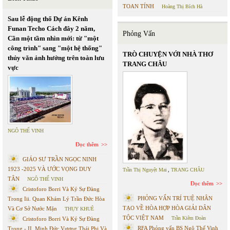
TOAN TÍNH
Hoàng Thị Bích Hà
Sau lễ động thổ Dự án Kênh
Funan Techo Cách đây 2 năm,
Phỏng Vấn
Cần một tầm nhìn mới: từ "một
công trình" sang "một hệ thống"
TRÒ CHUYỆN VỚI NHÀ THƠ
thủy văn ảnh hưởng trên toàn lưu
TRANG CHÂU
vực
NGÔ THẾ VINH
Đọc thêm
GIÁO SƯ TRẦN NGỌC NINH
1923 -2025 VÀ ƯỚC VỌNG DUY
Trần Thị Nguyệt Mai
,
TRANG CHÂU
TÂN
NGÔ THẾ VINH
Đọc thêm
Cristoforo Borri Và Ký Sự Đàng
PHỎNG VẤN TRÍ TUỆ NHÂN
Trong Iii. Quan Khám Lý Trần Đức Hòa
TẠO VỀ HÒA HỢP HÒA GIẢI DÂN
Và Cơ Sở Nước Mặn
THỤY KHUÊ
TỘC VIỆT NAM
Trần Kiêm Đoàn
Cristoforo Borri Và Ký Sự Đàng
RFA Phỏng vấn BS Ngô Thế Vinh
Trong - II. Minh Đức Vương Thái Phi Và