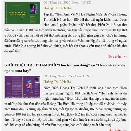
06 Tháng Sáu 2025
(Xem: 13422)
Hoàng Thị Bích Hà
Tập thơ “Hẹn Anh Về Vỹ Dạ Ngắm Mưa Bay” của Hoàng
Thị Bích Hà có hơn 180 bài thơ dài ngắn khác nhau được
chia làm 2 phần: Phần 1: 80 bài thơ, Phần 2: 116 bài thơ
bốn câu. Phần 1: 80 bài thơ tuyển là những bài tâm đắc được chọn lọc ra từ 10 tập thơ
trước đã xuất bản và một số bài thơ mới sáng tác trong thời gian gần đây, chưa in nhưng
đã được đăng tải trên các trang báo mạng và website Văn học Nghệ thuật trong và ngoài
nước. Phần 2 là những khổ thơ yêu thích, mỗi bài chỉ chon 4 câu trong số những bài thơ
đã xuất bản.
Đọc thêm
GIỚI THIỆU TÁC PHẨM MỚI “Hoa tím sầu đông” và “Hẹn anh về vĩ dạ
ngắm mưa bay”
29 Tháng Năm 2025
(Xem: 15245)
Hoàng Thị Bích Hà
Năm 2025 Hoàng Thị Bích Hà trình làng 2 tập thơ: “Hoa
tím sầu đông” (gồm 103 bài thơ) và “Hẹn anh về vĩ dạ
ngắm mưa bay” (Hơn 180 bài). Hai tập thơ này tuyển chọn
ra những bài thơ tâm đắc của Hoàng Thị Bích Hà trong 10 tập thơ đã xuất bản từ mấy
năm trước đây. Những tập gồm 50 bài, mỗi tập lọc ra khoảng 10-15 bài, trong những tập
gồm có 100 bài thơ lọc ra khoảng 15-20 bài. (Đây là 2 tập thơ cuối cùng khép lại việc in
thơ. Từ nay về sau tôi tiếp tục dành thời gian và tâm huyết cho truyện ngắn và tùy bút,
nếu bất chợt có cảm hứng thì vẫn làm thơ, đăng báo chứ không xuất bản nữa).
Đọc thêm