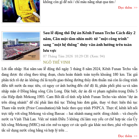
không còn gì để nói / chỉ màu nắng nhạt qua tim /
Đọc thêm
Sau lễ động thổ Dự án Kênh Funan Techo Cách đây 2
năm, Cần một tầm nhìn mới: từ "một công trình"
sang "một hệ thống" thủy văn ảnh hưởng trên toàn
lưu vực
07 Tháng Tám 2026
10:29 CH
(Xem: 94)
NGÔ THẾ VINH
Lời dẫn nhập: Hai năm sau lễ động thổ ngày 5 tháng 8 năm 2024, Kênh Funan Techo vẫn
đang được thi công theo từng đoạn, chưa hoàn thành toàn tuyến khoảng 180 km. Tác giả
phân tích rõ dự án không chỉ là tuyến giao thông đường thủy đơn thuần mà còn là công trình
điều tiết nước đa mục tiêu, có nguy cơ ảnh hưởng đến chế độ lũ, phân phối phù sa và xâm
nhập mặn ở Đồng bằng sông Cửu Long. Đặc biệt, dự án đã vi phạm nghiêm trọng Điều 5
của Hiệp định Mekong 1995. Cam Bốt đã cố tình xếp kênh Funan Techo vào nhóm “dự án
trên dòng nhánh” để chỉ phải làm thủ tục Thông báo đơn giản, thay vì thực hiện thủ tục
Tham vấn trước (Prior Consultation) bắt buộc theo quy trình PNPCA. Thực tế, kênh kết nối
trực tiếp với sông Mekong và sông Bassac – hai nhánh mang nước dòng chính – và chuyển
nước ra Vịnh Thái Lan. Việc né tránh Điều 5 không chỉ làm suy yếu cơ chế hợp tác của Ủy
hội sông Mekong (MRC) mà còn mở ra nguy cơ các quốc gia khác noi theo, phá vỡ nguyên
tắc sử dụng nước công bằng và hợp lý trên ...
Đọc thêm