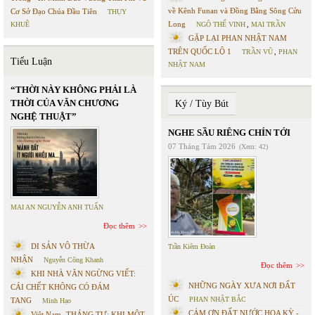
về Kênh Funan và Đồng Bằng Sông Cửu
Cơ Sở Đạo Chúa Đầu Tiên
THỤY
Long
KHUÊ
NGÔ THẾ VINH
,
MAI TRẦN
GẶP LẠI PHAN NHẬT NAM
TRÊN QUỐC LỘ 1
TRẦN VŨ
,
PHAN
Tiểu Luận
NHẬT NAM
“THỜI NÀY KHÔNG PHẢI LÀ
THỜI CỦA VĂN CHƯƠNG
Ký / Tùy Bút
NGHỆ THUẬT”
NGHE SẦU RIÊNG CHÍN TỚI
07 Tháng Tám 2026
(Xem: 42)
MAI AN NGUYỄN ANH TUẤN
Đọc thêm
DI SẢN VÔ THỪA
Trần Kiêm Đoàn
NHẬN
Nguyễn Công Khanh
Đọc thêm
KHI NHÀ VĂN NGỪNG VIẾT:
NHỮNG NGÀY XƯA NƠI ĐẤT
CÁI CHẾT KHÔNG CÓ ĐÁM
ÚC
PHAN NHẬT BẮC
TANG
Minh Hạo
CÁM ƠN ĐẤT NƯỚC HOA KỲ -
Việt Nam- THÁNG TƯ: KHI MỘT