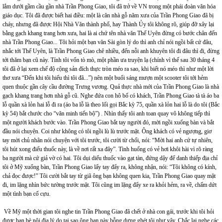
lắm dưới gầm cầu gần nhà Trần Phong Giao, tôi đã trở về VN trong một phái đoàn văn hóa
giáo dục. Tôi đã được biết hai điều: một là căn nhà gỗ năm xưa của Trần Phong Giao đã bị
cháy, nhưng đã được Hội Nhà Văn thành phố, hay Thành Ủy tôi không rõ, giúp đỡ xây lại
bằng gạch khang trang hơn xưa, hai là ai chứ tên nhà văn Thế Uyên đừng có bước chân đến
nhà Trần Phong Giao... Tôi hỏi một bạn văn Sài gòn lý do thì anh chỉ nói ngồi bất cứ đâu,
nhắc tới Thế Uyên, là Trần Phong Giao chê nhiều, đến nỗi anh khuyên tôi đi đâu thì đi, đừng
tới thăm bạn cũ này. Tính tôi vốn tò mò, một phần ưa truyện lạ (chính vì thế sau 30 tháng 4
tôi đã ở lại xem chế độ cộng sản đích thực tròn méo ra sao, khi biết nó méo thì như một lời
thơ xưa “Đến khi tôi hiểu thì tôi đã...”) nên một buổi sáng mượn một scooter tôi tới hẻm
quen thuộc gần cây cầu đường Trưng vương. Quả thực nhà mới của Trần Phong Giao là nhà
gạch khang trang hơn nhà gỗ cũ. Nghe đứa con hô bố có khách, Trần Phong Giao tà tà áo ba
lỗ quần xà lỏn hai lỗ đi ra (áo ba lỗ là theo lối gọi Bắc kỳ 75, quần xà lỏn hai lỗ là do tôi (Bắc
kỳ 54) bắt chước cho “văn minh tiến bộ”) . Nhìn thấy tôi anh toan quay vô không tiếp thì
một người khách bước vào. Trần Phong Giao bắt tay người đó, mời ngồi xuống bàn và bắt
đầu nói chuyện. Coi như không có tôi ngồi lù lù trước mặt. Ông khách có vẻ ngượng, giơ
tay mời chủ nhân nói chuyện với tôi trước, tôi cười từ chối, nói: “Mời hai anh cứ tự nhiên,
tôi hút xong điếu thuốc này, là về nơi rất xa đây”. Tình huống có vẻ hơi khôi hài vì rõ ràng
ba người mà cứ giả vờ có hai. Tôi dụi diếu thuốc vào gạt tàn, đứng dậy để danh thiếp địa chỉ
tôi ở Mỹ xuống bàn, Trần Phong Giao lấy tay đẩy ra, không nhận, nói: “Tôi không có kính,
chả đọc được!” Tôi cười bắt tay từ giã ông bạn không quen kia, Trần Phong Giao quay mặt
đi, im lặng nhìn bức tường trước mặt. Tôi cũng im lặng đẩy xe ra khỏi hẻm, ra về, chấm dứt
một tình bạn cố cựu.
Về Mỹ một thời gian tôi nghe tin Trần Phong Giao đã chết ở nhà con gái, trước khi tôi hỏi
được bạn bè nội địa lý do tại sao ông bạn này bỗng dưng ghét tôi như vậy. Chắc lại nghe các