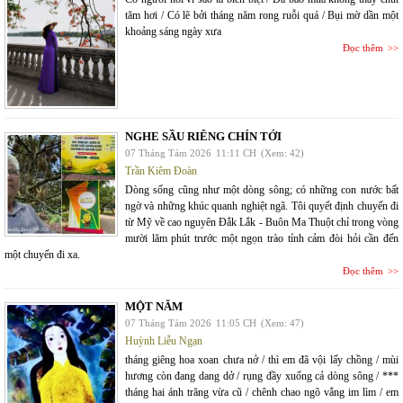
tăm hơi / Có lẽ bởi tháng năm rong ruỗi quá / Bụi mờ dần một
khoảng sáng ngày xưa
Đọc thêm
NGHE SẦU RIÊNG CHÍN TỚI
07 Tháng Tám 2026
11:11 CH
(Xem: 42)
Trần Kiêm Đoàn
Dòng sống cũng như một dòng sông; có những con nước bất
ngờ và những khúc quanh nghiệt ngã. Tôi quyết định chuyến đi
từ Mỹ về cao nguyên Đắk Lắk - Buôn Ma Thuột chỉ trong vòng
mười lăm phút trước một ngọn trào tỉnh cảm đòi hỏi cần đến
một chuyến đi xa.
Đọc thêm
MỘT NĂM
07 Tháng Tám 2026
11:05 CH
(Xem: 47)
Huỳnh Liễu Ngạn
tháng giêng hoa xoan chưa nở / thì em đã vội lấy chồng / mùi
hương còn đang dang dở / rụng đầy xuống cả dòng sông / ***
tháng hai ánh trăng vừa cũ / chênh chao ngõ vắng im lìm / em