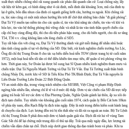
xuất thực nhiều chông nhỏ rải xung quanh các pháo đài quanh căn cứ. Loại chông này, lấy
vật liệu từ kẽm gai, có hình dáng như 4 cái đinh, mỗi đinh dài khoảng 3cm, mũ của đinh tụ
lại ở giữa, bốn đầu nhọn của đinh có ngạnh giống lưỡi câu, hướng ra ngoài. Khi chông rải
ra, lúc nào cũng có một mũi nhọn hướng lên trời để chờ đợi những bàn chân "đi giải phóng".
Đại Tá Vỹ muốn tạo niềm tin cho các quân sĩ, tin vào khả năng tác chiến, tin vào vũ khí và
hỏa lực, tin vào hệ thống phòng thủ vững chắc và nhất là tin vào tinh thần quyết chiến của
cấp chỉ huy cùng đồng đội, thì cho dù tiền pháo hậu xung, cho dù biển người, cho dù xe tăng
T54, T56 v.v. cũng không làm sờn lòng chiến sĩ SĐ5.
Tuy rất bận rộn với công vụ, Đại Tá Vỹ thường dành vài giờ mỗi tháng để nhắn nhủ hoặc
tâm tình cùng quân sĩ tại võ đường của SĐ. Đặc biệt, rút kinh nghiệm chiến trường An Lộc,
Ông đã chỉ thị Trung Đoàn 8 cho tác xạ biểu diễn hoả tiễn TOW (được trang bị từ cuối năm
1972), một loại hoả tiễn tối tân có thể điều khiển tìm mục tiêu, để quân sĩ trú phòng vững tin
hơn. Thời gian này, Sư Đoàn lại được bổ sung hai Sĩ Quan nhiều kinh nghiệm tham mưu và
chiến trận: Đại Tá Nguyễn Mạnh Tường và Đại Tá Từ Vấn. Đại Tá Tường xuất thân binh
chủng Nhảy Dù, trước khi về SĐ là Tiểu Khu Phó TK/Bình Định; Đại Tá Vấn nguyên là
Liên Đoàn Trưởng Liên Đoàn 22 Biệt Động Quân.
Về an ninh diện địa, trong vùng trách nhiệm của SĐ5BB, Việt Cộng vi phạm Hiệp Định
ngừng bắn nhiều lần, nhưng chỉ lẻ tẻ và ở mức độ thấp. Đơn vị tác chiến của SĐ đã trực tiếp
giáng trả hoặc hỗ trợ các đơn vị Địa Phương Quân, Nghĩa Quân giành lại thôn, ấp xa xôi do
địch tạm chiếm. Tuy nhiên vào khoảng gần cuối năm 1974, cách quận lỵ Bến Cát hơn 10km
về phía tây nam, đồn Rạch Bắp bị địch tràn ngập. Đây là một trọng điểm kiểm soát hành lang
di chuyển của địch. Lực lượng đồn trú bị tổn thất nhẹ và đã rút ra ngoài an toàn. Bộ Tư Lệnh
chỉ thị Trung Đoàn 9 phải đưa một đơn vị hành quân giải tỏa. Địch đã rút lui về vùng Tam
Giác Sắt chỉ để lại chừng một trung đội cố thủ tại đây. Trải qua mấy ngày đầu, lực lượng tái
chiếm vẫn dậm chân tại chỗ. Địch núp dưới giao thông địa đạo tránh bom và pháo. Khi ta