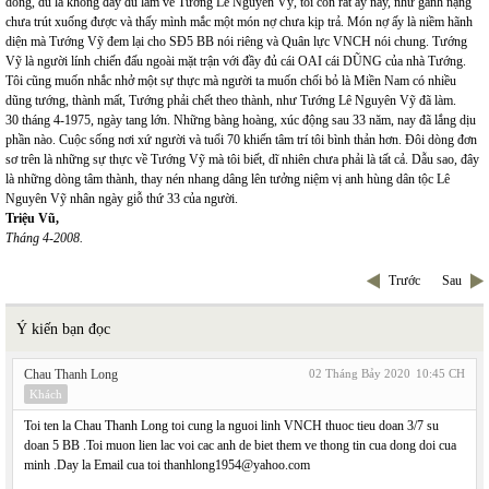
dòng, dù là không đầy đủ lắm về Tướng Lê Nguyên Vỹ, tôi còn rất áy náy, như gánh nặng
chưa trút xuống được và thấy mình mắc một món nợ chưa kịp trả. Món nợ ấy là niềm hãnh
diện mà Tướng Vỹ đem lại cho SĐ5 BB nói riêng và Quân lực VNCH nói chung. Tướng
Vỹ là người lính chiến đấu ngoài mặt trận với đầy đủ cái OAI cái DŨNG của nhà Tướng.
Tôi cũng muốn nhắc nhở một sự thực mà người ta muốn chối bỏ là Miền Nam có nhiều
dũng tướng, thành mất, Tướng phải chết theo thành, như Tướng Lê Nguyên Vỹ đã làm.
30 tháng 4-1975, ngày tang lớn. Những bàng hoàng, xúc động sau 33 năm, nay đã lắng dịu
phần nào. Cuộc sống nơi xứ người và tuổi 70 khiến tâm trí tôi bình thản hơn. Đôi dòng đơn
sơ trên là những sự thực về Tướng Vỹ mà tôi biết, dĩ nhiên chưa phải là tất cả. Dẫu sao, đây
là những dòng tâm thành, thay nén nhang dâng lên tưởng niệm vị anh hùng dân tộc Lê
Nguyên Vỹ nhân ngày giỗ thứ 33 của người.
Triệu Vũ,
Tháng 4-2008.
Trước
Sau
Ý kiến bạn đọc
Chau Thanh Long
02 Tháng Bảy 2020
10:45 CH
Khách
Toi ten la Chau Thanh Long toi cung la nguoi linh VNCH thuoc tieu doan 3/7 su
doan 5 BB .Toi muon lien lac voi cac anh de biet them ve thong tin cua dong doi cua
minh .Day la Email cua toi thanhlong1954@yahoo.com