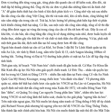
Đơn vị trưởng đến từng vọng gác, từng pháo đài quanh căn cứ để kiểm soát, đôn đốc, tái
thiết lập hệ thống phòng thủ. Ông chỉ thị các đơn vị phải đào những hầm trú ẩn hình chữ
"A" để giảm thiểu thiệt hại cho binh sĩ khi địch pháo kích v.v. Cũng nhờ vậy mà sau nhiều
lần tấn công của đặc công Việt Cộng, khi thì vài toán nhỏ, khi cả tiểu đoàn, cũng không thể
nào xâm nhập sâu trong căn cứ. Trái lại, bị lực lượng bố phòng phát hiện kịp thời và phản
kích khiến chúng thiệt hại nặng. Có lần, sau một cuộc tấn công xâm nhập, tổng số tử thi đặc
công đếm được ngay tại vòng đai trong cùng của căn cứ lên tới hơn 40 xác. Đây là con số
khá lớn, vì căn bản, tấn công bằng đặc công là xử dụng những toán nhỏ, được huấn luyện rất
thuần thục, nhằm gây tổn thất lớn về vật chất và tinh thần cho đối phương. Vả lại, phải mất
một thời gian lâu dài, địch mới đào tạo bổ sung được hơn 40 đặc công.
Ngoài bản doanh chính tại căn cứ Lai Khê, Sư Đoàn 5 đặt Bộ Tư Lệnh Hành quân tại thị
trấn An Lộc, tức tỉnh lỵ Bình Long, nằm trên Quốc lộ 13, cách Saigon khoảng 100km về
hướng bắc. Tướng Hưng và Đại tá Vỹ thường luân phiên có mặt tại An Lộc để kịp đáp ứng
tình hình.
Thời gian này, kế hoạch "Việt Nam hóa" chiến tranh đã gần hoàn tất. Cả Mạc-Tư-Khoa lẫn
Bắc Kinh đều áp lực Hà Nội sớm giải quyết chiến tranh. Lê Đức Thọ – nhân vật quyền lực
thứ ba trong bộ Chính trị Đảng CSVN – nhiều lần mật đàm tại Paris cùng Cố vấn An Ninh
Quốc Gia Mỹ Henry Kissinger, trong chiến lược "vừa đánh vừa đàm". Về phương diện
quân sự, nhân thế thất bại chiến lược của quân lực VNCH tại Hạ Lào và Campuchia, Hà Nội
quyết định mở một đợt tấn công mới trong mùa Xuân-Hè 1972, với miền Đông Nam Việt
làm "điểm", và Quảng Trị cùng Cao nguyên Trung phần làm "diện", nhằm tiêu hao lực
lượng VNCH và mở rộng lãnh thổ kiểm soát, chuẩn bị cho giải pháp "ngưng bắn da beo".
Trên mặt trận ngoại giao, Hà Nội muốn lợi dụng năm tranh cử Tổng thống ở Mỹ để ép chính
phủ Richard Nixon phải nhượng bộ ngưng yểm trợ chế độ VNCH của Tổng Thống Thiệu,
hầu thành lập một chính phủ hòa hợp. Hà Nội còn muốn thành lập một thủ đô cho Mặt Trận