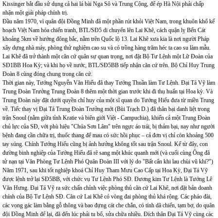
Kissinger bắt đầu sử dụng cả hai lá bài Nga Sô và Trung Cộng, để ép Hà Nội phải chấp
nhận một giải pháp chính trị.
Đầu năm 1970, vì quân đội Đồng Minh đã một phần rút khỏi Việt Nam, trong khuôn khổ kế
hoạch Việt Nam hóa chiến tranh, BTL/SĐ5 di chuyển lên Lai Khê, cách quận lỵ Bến Cát
khoảng 5km về hướng đông bắc, nằm trên Quốc lộ 13. Lai Khê xưa kia là nơi người Pháp
xây dựng nhà máy, phòng thử nghiệm cao su và có trồng hàng trăm héc ta cao su làm mẫu.
Lai Khê đã trở thành một căn cứ quân sự quan trọng, nơi đặt Bộ Tư Lệnh một Lữ Đoàn của
SĐ1BB Hoa Kỳ; và khi họ về nước, BTL/SĐ5BB tiếp nhận căn cứ trên. Bộ Chỉ Huy Trung
Đoàn 8 cùng đóng chung trong căn cứ.
Thời gian này, Tướng Nguyễn Văn Hiếu đã thay Tướng Thuần làm Tư Lệnh. Đại Tá Vỹ làm
Trung Đoàn Trưởng Trung Đoàn 8 thêm một thời gian trước khi đi thụ huấn tại Hoa kỳ. Và
Trung Đoàn này đặt dưới quyền chỉ huy của một sĩ quan do Tướng Hiếu đưa từ miền Trung
về. Tiếc thay vị Đại Tá Trung Đoàn Trưởng mới (Bùi Trạch D.) đã thân bại danh liệt trong
trận Snoul (nằm giữa tỉnh Kratie và biên giới Việt - Campuchia), khiến cả một Trung Đoàn
chủ lực của SĐ, với phù hiệu "Chúa Sơn Lâm" trên ngực áo trái, bị thảm bại, nay như người
bệnh đang cần chữa trị, thuốc thang để mau có sức hồi phục – cả đơn vị chỉ còn khoảng 500
tay súng. Chính Tướng Hiếu cũng bị ảnh hưởng không tốt sau trận Snoul. Kể từ đây, con
đường binh nghiệp của Tướng Hiếu đã rẽ sang một khúc quanh mới (và cuối cùng Ông đã
tử nạn tại Văn Phòng Tư Lệnh Phó Quân Đoàn III với lý do "Bất cẩn khi lau chùi vũ khí?")
Năm 1971, sau khi tốt nghiệp khoá Chỉ Huy Tham Mưu Cao Cấp tại Hoa Kỳ, Đại Tá Vỹ
được lệnh trở lại SĐ5BB, với chức vụ Tư Lệnh Phó SĐ. Đương kim Tư Lệnh là Tướng Lê
Văn Hưng. Đại Tá Vỹ ra sức chấn chỉnh việc phòng thủ căn cứ Lai Khê, nơi đặt bản doanh
chính của Bộ Tư Lệnh SĐ. Căn cứ Lai Khê có vòng đai phòng thủ khá rộng. Các pháo đài,
các vọng gác làm bằng gỗ thông và bao đựng cát che chắn, có tính dã chiến, tạm bợ, do quân
đội Đồng Minh để lại, đã đến lúc phải tu bổ, sửa chữa nhiều. Đích thân Đại Tá Vỹ cùng các