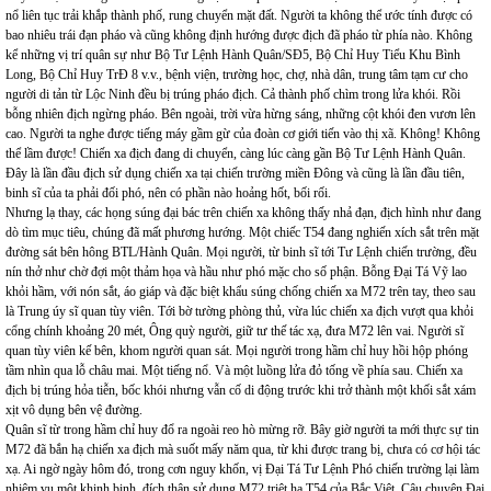
nổ liên tục trải khắp thành phố, rung chuyển mặt đất. Người ta không thể ước tính được có
bao nhiêu trái đạn pháo và cũng không định hướng được địch đã pháo từ phía nào. Không
kể những vị trí quân sự như Bộ Tư Lệnh Hành Quân/SĐ5, Bộ Chỉ Huy Tiểu Khu Bình
Long, Bộ Chỉ Huy TrĐ 8 v.v., bệnh viện, trường học, chợ, nhà dân, trung tâm tạm cư cho
người di tản từ Lộc Ninh đều bị trúng pháo địch. Cả thành phố chìm trong lửa khói. Rồi
bỗng nhiên địch ngừng pháo. Bên ngoài, trời vừa hừng sáng, những cột khói đen vươn lên
cao. Người ta nghe được tiếng máy gầm gừ của đoàn cơ giới tiến vào thị xã. Không! Không
thể lầm được! Chiến xa địch đang di chuyển, càng lúc càng gần Bộ Tư Lệnh Hành Quân.
Đây là lần đầu địch sử dụng chiến xa tại chiến trường miền Đông và cũng là lần đầu tiên,
binh sĩ của ta phải đối phó, nên có phần nào hoảng hốt, bối rối.
Nhưng lạ thay, các họng súng đại bác trên chiến xa không thấy nhả đạn, địch hình như đang
dò tìm mục tiêu, chúng đã mất phương hướng. Một chiếc T54 đang nghiến xích sắt trên mặt
đường sát bên hông BTL/Hành Quân. Mọi người, từ binh sĩ tới Tư Lệnh chiến trường, đều
nín thở như chờ đợi một thảm họa và hầu như phó mặc cho số phận. Bỗng Đại Tá Vỹ lao
khỏi hầm, với nón sắt, áo giáp và đặc biệt khẩu súng chống chiến xa M72 trên tay, theo sau
là Trung úy sĩ quan tùy viên. Tới bờ tường phòng thủ, vừa lúc chiến xa địch vượt qua khỏi
cổng chính khoảng 20 mét, Ông quỳ người, giữ tư thế tác xạ, đưa M72 lên vai. Người sĩ
quan tùy viên kế bên, khom người quan sát. Mọi người trong hầm chỉ huy hồi hộp phóng
tầm nhìn qua lỗ châu mai. Một tiếng nổ. Và một luồng lửa đỏ tống về phía sau. Chiến xa
địch bị trúng hỏa tiễn, bốc khói nhưng vẫn cố di động trước khi trở thành một khối sắt xám
xịt vô dụng bên vệ đường.
Quân sĩ từ trong hầm chỉ huy đổ ra ngoài reo hò mừng rỡ. Bây giờ người ta mới thực sự tin
M72 đã bắn hạ chiến xa địch mà suốt mấy năm qua, từ khi được trang bị, chưa có cơ hội tác
xạ. Ai ngờ ngày hôm đó, trong cơn nguy khốn, vị Đại Tá Tư Lệnh Phó chiến trường lại làm
nhiệm vụ một khinh binh, đích thân sử dụng M72 triệt hạ T54 của Bắc Việt. Câu chuyện Đại