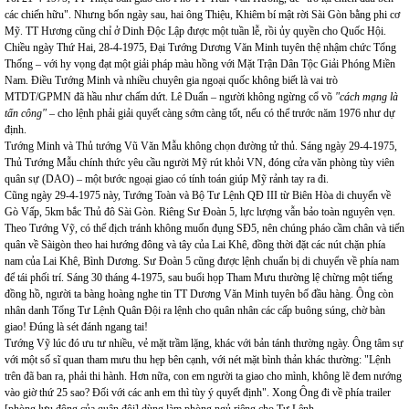
các chiến hữu". Nhưng bốn ngày sau, hai ông Thiệu, Khiêm bí mật rời Sài Gòn bằng phi cơ
Mỹ. TT Hương cũng chỉ ở Dinh Độc Lập được một tuần lễ, rồi ủy quyền cho Quốc Hội.
Chiều ngày Thứ Hai, 28-4-1975, Đại Tướng Dương Văn Minh tuyên thệ nhậm chức Tổng
Thống – với hy vọng đạt một giải pháp màu hồng với Mặt Trận Dân Tộc Giải Phóng Miền
Nam. Điều Tướng Minh và nhiều chuyên gia ngoại quốc không biết là vai trò
MTDT/GPMN đã hầu như chấm dứt. Lê Duẩn – người không ngừng cổ võ
"cách mạng là
tấn công"
– cho lệnh phải giải quyết càng sớm càng tốt, nếu có thể trước năm 1976 như dự
định.
Tướng Minh và Thủ tướng Vũ Văn Mẫu không chọn đường tử thủ. Sáng ngày 29-4-1975,
Thủ Tướng Mẫu chính thức yêu cầu người Mỹ rút khỏi VN, đóng cửa văn phòng tùy viên
quân sự (DAO) – một bước ngoại giao có tính toán giúp Mỹ rảnh tay ra đi.
Cũng ngày 29-4-1975 này, Tướng Toàn và Bộ Tư Lệnh QĐ III từ Biên Hòa di chuyển về
Gò Vấp, 5km bắc Thủ đô Sài Gòn. Riêng Sư Đoàn 5, lực lượng vẫn bảo toàn nguyên vẹn.
Theo Tướng Vỹ, có thể địch tránh không muốn đụng SĐ5, nên chúng pháo cầm chân và tiến
quân về Sàigòn theo hai hướng đông và tây của Lai Khê, đồng thời đặt các nút chặn phía
nam của Lai Khê, Bình Dương. Sư Đoàn 5 cũng được lệnh chuẩn bị di chuyển về phía nam
để tái phối trí. Sáng 30 tháng 4-1975, sau buổi họp Tham Mưu thường lệ chừng một tiếng
đồng hồ, người ta bàng hoàng nghe tin TT Dương Văn Minh tuyên bố đầu hàng. Ông còn
nhân danh Tổng Tư Lệnh Quân Đội ra lệnh cho quân nhân các cấp buông súng, chờ bàn
giao! Đúng là sét đánh ngang tai!
Tướng Vỹ lúc đó ưu tư nhiều, vẻ mặt trầm lặng, khác với bản tánh thường ngày. Ông tâm sự
với một số sĩ quan tham mưu thu hẹp bên cạnh, với nét mặt bình thản khác thường: "Lệnh
trên đã ban ra, phải thi hành. Hơn nữa, con em người ta giao cho mình, không lẽ đem nướng
vào giờ thứ 25 sao? Đối với các anh em thì tùy ý quyết định". Xong Ông đi về phía trailer