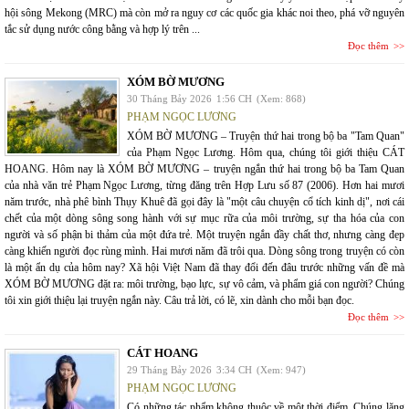
hội sông Mekong (MRC) mà còn mở ra nguy cơ các quốc gia khác noi theo, phá vỡ nguyên
tắc sử dụng nước công bằng và hợp lý trên ...
Đọc thêm
XÓM BỜ MƯƠNG
30 Tháng Bảy 2026
1:56 CH
(Xem: 868)
PHẠM NGỌC LƯƠNG
XÓM BỜ MƯƠNG – Truyện thứ hai trong bộ ba "Tam Quan"
của Phạm Ngọc Lương. Hôm qua, chúng tôi giới thiệu CÁT
HOANG. Hôm nay là XÓM BỜ MƯƠNG – truyện ngắn thứ hai trong bộ ba Tam Quan
của nhà văn trẻ Phạm Ngọc Lương, từng đăng trên Hợp Lưu số 87 (2006). Hơn hai mươi
năm trước, nhà phê bình Thụy Khuê đã gọi đây là "một câu chuyện cổ tích kinh dị", nơi cái
chết của một dòng sông song hành với sự mục rữa của môi trường, sự tha hóa của con
người và số phận bi thảm của một đứa trẻ. Một truyện ngắn đầy chất thơ, nhưng càng đẹp
càng khiến người đọc rùng mình. Hai mươi năm đã trôi qua. Dòng sông trong truyện có còn
là một ẩn dụ của hôm nay? Xã hội Việt Nam đã thay đổi đến đâu trước những vấn đề mà
XÓM BỜ MƯƠNG đặt ra: môi trường, bạo lực, sự vô cảm, và phẩm giá con người? Chúng
tôi xin giới thiệu lại truyện ngắn này. Câu trả lời, có lẽ, xin dành cho mỗi bạn đọc.
Đọc thêm
CÁT HOANG
29 Tháng Bảy 2026
3:34 CH
(Xem: 947)
PHẠM NGỌC LƯƠNG
Có những tác phẩm không thuộc về một thời điểm. Chúng lặng