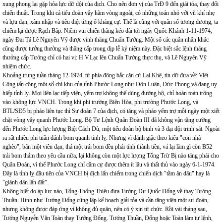
xung phong lại gặp hỏa lực dữ dội của địch. Cho nên đơn vị của TrĐ 9 đến giải tỏa, thay đổi
chiến thuật. Trong khi cả tiểu đoàn vây hãm vòng ngoài, có những toán nhỏ với vũ khí nhẹ
và lựu đạn, xâm nhập và tiêu diệt từng ổ kháng cự. Thế là cũng với quân số tương đương, ta
chiếm lại được Rạch Bắp. Niềm vui chiến thắng kéo dài tới ngày Quốc Khánh 1-11-1974,
ngày Đại Tá Lê Nguyên Vỹ được vinh thăng Chuẩn Tướng. Một số các quân nhân khác
cũng được tưởng thưởng và thăng cấp trong dịp lễ kỷ niệm này. Đặc biệt sắc lệnh thăng
thưởng cấp Tướng chỉ có hai vị: H.V.Lạc lên Chuẩn Tướng thực thụ, và Lê Nguyên Vỹ
nhiệm chức.
Khoảng trung tuần tháng 12-1974, từ phía đông bắc căn cứ Lai Khê, tin dữ đưa về: Việt
Cộng tấn công một số chi khu của tỉnh Phước Long như Đôn Luân, Đức Phong và đang uy
hiếp tỉnh lỵ. Mọi liên lạc tiếp viện, yểm trợ không thể dùng đường bộ, chỉ hoàn toàn trông
vào không lực VNCH. Trong khi phi trường Biên Hòa, phi trường Phước Long, và
BTL/SĐ5 bị pháo liên tục thì Sư đoàn 7 của địch, có tăng và pháo yểm trợ mỗi ngày một xiết
chặt vòng vây quanh Phước Long. Bộ Tư Lệnh Quân Đoàn III đã không vận tăng cường
đến Phước Long lực lượng Biệt Cách Dù, một tiểu đoàn bộ binh và 3 đại đội trinh sát. Ngoài
ra rất nhiều phi tuần đánh bom quanh tỉnh lỵ. Nhưng vì đánh giặc theo kiểu "con nhà
nghèo", bắn một viên đạn, thả một trái bom đều phải tính thành tiền, vả lại làm gì còn B52
trải bom thảm theo yêu cầu nữa, lại không còn một lực lượng Tổng Trừ Bị nào tăng phái cho
Quân Đoàn, vì thế Phước Long chỉ cầm cự được thêm ít lâu và thất thủ vào ngày 6-1-1974.
Đây là tỉnh lỵ đầu tiên của VNCH bị địch lấn chiếm trong chiến dịch "tầm ăn dâu" hay là
"giành dân lấn đất".
Không biết do áp lực nào, Tổng Thống Thiệu đưa Tướng Dư Quốc Đống về thay Tướng
Thuần. Hình như Tướng Đống cũng lập kế hoạch giải tỏa và cần tăng viện một sư đoàn,
nhưng không được đáp ứng vì không đủ quân, nên có ý xin từ chức. Rồi vài tháng sau,
Tướng Nguyễn Văn Toàn thay Tướng Đống. Tướng Thuần, Đống hoặc Toàn làm tư lệnh,