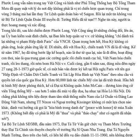
Phước Long vẫn nằm trong tay Việt Cộng và hình như Phủ Tổng Thống hay Bộ Tổng Tham
Mưu đã quay mặt với lý do nơi đây không phải là vị trí chiến lược quan trọng. Chỉ trong
vòng 3 tháng mà hai lần thay Tư Lệnh quân đoàn bảo vệ Saigon. Rồi lại một tin không vui
từ Bộ Tư Lệnh Quân Đoàn III truyền đi: Tướng Hiếu đã tử nạn!!! Nghe tin này, người ta
thực hoang mang và xúc động.
Trong khi đó, sau khi chiếm được Phước Long, Việt Cộng tảng lờ những chống đối, lên án,
tại Ủy ban kiểm soát đình chiến, tại Ban liên hợp quân sự v.v. cứ khăng khăng "chỉ đánh trả
lại những vi phạm Hiệp định Paris" của VNCH. Quan trọng hơn hết, Hoa Kỳ không có
phản ứng, hoặc phản ứng lấy lệ. Dĩ nhiên, đối với Hoa Kỳ, chiến tranh VN đã là dĩ vãng. Kể
từ năm 1967, họ đã từng bước lập kế hoạch, nào là thư từ qua lại, nào là đi đêm, hoạt động
con thoi, nào là qua trung gian các cường quốc rồi chiến tranh cục bộ, Việt Nam hóa chiến
tranh, rồi leo thang, rồi ném bom Hà Nội v.v. Cuối cùng, gần 6 năm sau, đúng nửa đêm ngày
27 rạng 28-1-1973 giờ quốc tế, có một bản văn được ký kết tại Hội nghị Paris với tên gọi
"Hiệp Định về Chấm Dứt Chiến Tranh và Tái Lập Hòa Bình tại Việt Nam" theo nhu cầu và
quyền lợi của quốc gia Hoa Kỳ. Hơn 60,000 lính tác chiến Mỹ còn lại đã triệt thoái. Hầu hết
tù binh Mỹ được phóng thích, kể cả Đại tá Không quân John McCain – đương kim ứng cử
viên Tổng thống Mỹ – sau hơn 5 năm đủ mùi vị đầy đọa, hạ nhục tại Hỏa Lò Hà Nội. Dù
chẳng phải không tiên liệu được tham tâm nhất thống miền Nam của Lê Duẩn và Đảng Lao
Động Việt Nam, nhưng TT Nixon và Ngoại trưởng Kissinger không có một lựa chọn nào
khác, đành vui hưởng cái gọi là "hòa bình trong danh dự" [peace with honor] từ mùa Xuân
1973. (Không biết đây có phải là Mỹ đã "thua" và phải "tháo chạy" như có người đã nhận
xét?).
Tại Bộ Tư Lệnh SĐ5BB, đầu năm 1975, Đại Tá Từ Vấn giữ chức vụ Tham Mưu Trưởng
thay Đại Tá Chinh xin thuyên chuyển về trường Hạ Sĩ Quan Nha Trang. Đại Tá Nguyễn
Mạnh Tường, theo trên cho biết, có liên hệ đến vụ đảo chánh 11-11-1960, nên không được