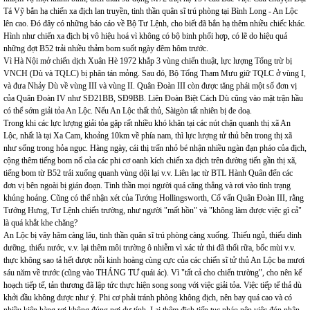
Tá Vỹ bắn hạ chiến xa địch lan truyền, tinh thần quân sĩ trú phòng tại Bình Long - An Lộc
lên cao. Đó đây có những báo cáo về Bộ Tư Lệnh, cho biết đã bắn hạ thêm nhiều chiếc khác.
Hình như chiến xa địch bị vô hiệu hoá vì không có bộ binh phối hợp, có lẽ do hiệu quả
những đợt B52 trải nhiều thảm bom suốt ngày đêm hôm trước.
Vì Hà Nội mở chiến dịch Xuân Hè 1972 khắp 3 vùng chiến thuật, lực lượng Tổng trừ bị
VNCH (Dù và TQLC) bị phân tán mỏng. Sau đó, Bộ Tổng Tham Mưu giữ TQLC ở vùng I,
và đưa Nhảy Dù về vùng III và vùng II. Quân Đoàn III còn được tăng phái một số đơn vị
của Quân Đoàn IV như SĐ21BB, SĐ9BB. Liên Đoàn Biệt Cách Dù cũng vào mặt trận hầu
có thể sớm giải tỏa An Lộc. Nếu An Lộc thất thủ, Sàigòn tất nhiên bị đe doạ.
Trong khi các lực lượng giải tỏa gặp rất nhiều khó khăn tại các nút chặn quanh thị xã An
Lộc, nhất là tại Xa Cam, khoảng 10km về phía nam, thì lực lượng tử thủ bên trong thị xã
như sống trong hỏa ngục. Hàng ngày, cái thị trấn nhỏ bé nhận nhiều ngàn đạn pháo của địch,
cộng thêm tiếng bom nổ của các phi cơ oanh kích chiến xa địch trên đường tiến gần thị xã,
tiếng bom từ B52 trải xuống quanh vùng dội lại v.v. Liên lạc từ BTL Hành Quân đến các
đơn vị bên ngoài bị gián đoạn. Tinh thần mọi người quá căng thẳng và rơi vào tình trạng
khủng hoảng. Cũng có thể nhận xét của Tướng Hollingsworth, Cố vấn Quân Đoàn III, rằng
Tướng Hưng, Tư Lệnh chiến trường, như người "mất hồn" và "không làm được việc gì cả"
là quá khắt khe chăng?
An Lộc bị vây hãm càng lâu, tinh thần quân sĩ trú phòng càng xuống. Thiếu ngủ, thiếu dinh
dưỡng, thiếu nước, v.v. lại thêm môi trường ô nhiễm vì xác tử thi đã thối rữa, bốc mùi v.v.
thực không sao tả hết được nỗi kinh hoàng cùng cực của các chiến sĩ tử thủ An Lộc ba mươi
sáu năm về trước (cũng vào THÁNG TƯ quái ác). Vì "tất cả cho chiến trường", cho nên kế
hoạch tiếp tế, tản thương đã lập tức thực hiện song song với việc giải tỏa. Việc tiếp tế thả dù
khởi đầu không được như ý. Phi cơ phải tránh phòng không địch, nên bay quá cao và có