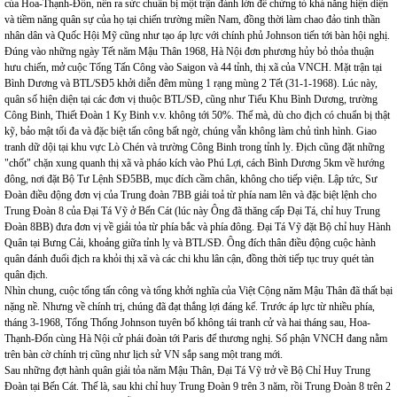
của Hoa-Thạnh-Đốn, nên ra sức chuẩn bị một trận đánh lớn để chứng tỏ khả năng hiện diện
và tiềm năng quân sự của họ tại chiến trường miền Nam, đồng thời làm chao đảo tinh thần
nhân dân và Quốc Hội Mỹ cũng như tạo áp lực với chính phủ Johnson tiến tới bàn hội nghị.
Đúng vào những ngày Tết năm Mậu Thân 1968, Hà Nội đơn phương hủy bỏ thỏa thuận
hưu chiến, mở cuộc Tổng Tấn Công vào Saigon và 44 tỉnh, thị xã của VNCH. Mặt trận tại
Bình Dương và BTL/SĐ5 khởi diễn đêm mùng 1 rạng mùng 2 Tết (31-1-1968). Lúc này,
quân số hiện diện tại các đơn vị thuộc BTL/SĐ, cũng như Tiểu Khu Bình Dương, trường
Công Binh, Thiết Đoàn 1 Kỵ Binh v.v. không tới 50%. Thế mà, dù cho địch có chuẩn bị thật
kỹ, bảo mật tối đa và đặc biệt tấn công bất ngờ, chúng vẫn không làm chủ tình hình. Giao
tranh dữ dội tại khu vực Lò Chén và trường Công Binh trong tỉnh lỵ. Địch cũng đặt những
"chốt" chặn xung quanh thị xã và pháo kích vào Phú Lợi, cách Bình Dương 5km về hướng
đông, nơi đặt Bộ Tư Lệnh SĐ5BB, mục đích cầm chân, không cho tiếp viện. Lập tức, Sư
Đoàn điều động đơn vị của Trung đoàn 7BB giải toả từ phía nam lên và đặc biệt lệnh cho
Trung Đoàn 8 của Đại Tá Vỹ ở Bến Cát (lúc này Ông đã thăng cấp Đại Tá, chỉ huy Trung
Đoàn 8BB) đưa đơn vị về giải tỏa từ phía bắc và phía đông. Đại Tá Vỹ đặt Bộ chỉ huy Hành
Quân tại Bưng Cải, khoảng giữa tỉnh lỵ và BTL/SĐ. Ông đích thân điều động cuộc hành
quân đánh đuổi địch ra khỏi thị xã và các chi khu lân cận, đồng thời tiếp tục truy quét tàn
quân địch.
Nhìn chung, cuộc tổng tấn công và tổng khởi nghĩa của Việt Cộng năm Mậu Thân đã thất bại
nặng nề. Nhưng về chính trị, chúng đã đạt thắng lợi đáng kể. Trước áp lực từ nhiều phía,
tháng 3-1968, Tổng Thống Johnson tuyên bố không tái tranh cử và hai tháng sau, Hoa-
Thạnh-Đốn cùng Hà Nội cử phái đoàn tới Paris để thương nghị. Số phận VNCH đang nằm
trên bàn cờ chính trị cũng như lịch sử VN sắp sang một trang mới.
Sau những đợt hành quân giải tỏa năm Mậu Thân, Đại Tá Vỹ trở về Bộ Chỉ Huy Trung
Đoàn tại Bến Cát. Thế là, sau khi chỉ huy Trung Đoàn 9 trên 3 năm, rồi Trung Đoàn 8 trên 2