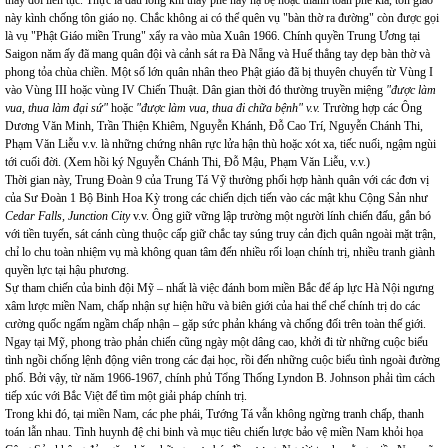
thay đổi liên tục. Thực là đau lòng khi thấy phe này hạ bệ hoặc thanh toán phe kia, tôn giáo
này kình chống tôn giáo nọ. Chắc không ai có thể quên vụ "bàn thờ ra đường" còn được gọi
là vụ "Phật Giáo miền Trung" xẩy ra vào mùa Xuân 1966. Chính quyền Trung Ương tại
Saigon năm ấy đã mang quân đội và cảnh sát ra Đà Nẵng và Huế thẳng tay dẹp bàn thờ và
phong tỏa chùa chiền. Một số lớn quân nhân theo Phật giáo đã bị thuyên chuyển từ Vùng I
vào Vùng III hoặc vùng IV Chiến Thuật. Dân gian thời đó thường truyền miệng
"được làm
vua, thua làm đại sứ"
hoặc
"được làm vua, thua đi chữa bệnh" v.v.
Trường hợp các Ông
Dương Văn Minh, Trần Thiện Khiêm, Nguyễn Khánh, Đỗ Cao Trí, Nguyễn Chánh Thi,
Phạm Văn Liễu v.v. là những chứng nhân rực lửa hận thù hoặc xót xa, tiếc nuối, ngậm ngùi
tới cuối đời. (Xem hồi ký Nguyễn Chánh Thi, Đỗ Mậu, Phạm Văn Liễu, v.v.)
Thời gian này, Trung Đoàn 9 của Trung Tá Vỹ thường phối hợp hành quân với các đơn vị
của Sư Đoàn 1 Bộ Binh Hoa Kỳ trong các chiến dịch tiến vào các mật khu Cộng Sản như
Cedar Falls, Junction City
v.v. Ông giữ vững lập trường một người lính chiến đấu, gắn bó
với tiền tuyến, sát cánh cùng thuộc cấp giữ chắc tay súng truy cản địch quân ngoài mặt trận,
chỉ lo chu toàn nhiệm vụ mà không quan tâm đến nhiều rối loạn chính trị, nhiều tranh giành
quyền lực tại hậu phương.
Sự tham chiến của binh đội Mỹ – nhất là việc đánh bom miền Bắc để áp lực Hà Nội ngưng
xâm lược miền Nam, chấp nhận sự hiện hữu và biên giới của hai thể chế chính trị do các
cường quốc ngấm ngầm chấp nhận – gặp sức phản kháng và chống đối trên toàn thế giới.
Ngay tại Mỹ, phong trào phản chiến cũng ngày một dâng cao, khởi đi từ những cuộc biểu
tình ngồi chống lệnh động viên trong các đại học, rồi đến những cuộc biểu tình ngoài đường
phố. Bởi vậy, từ năm 1966-1967, chính phủ Tổng Thống Lyndon B. Johnson phải tìm cách
tiếp xúc với Bắc Việt để tìm một giải pháp chính trị.
Trong khi đó, tại miền Nam, các phe phái, Tướng Tá vẫn không ngừng tranh chấp, thanh
toán lẫn nhau. Tình huynh đệ chi binh và mục tiêu chiến lược bảo vệ miền Nam khỏi họa