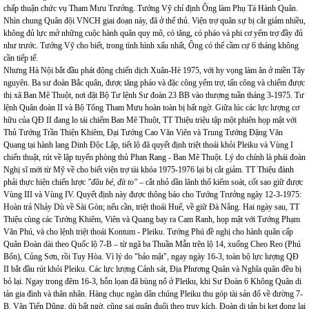
chấp thuận chức vụ Tham Mưu Trưởng. Tướng Vỹ chỉ định Ông làm Phụ Tá Hành Quân.
Nhìn chung Quân đội VNCH giai đoạn này, đã ở thế thủ. Viện trợ quân sự bị cắt giảm nhiều,
không đủ lực mở những cuộc hành quân quy mô, có tăng, có pháo và phi cơ yểm trợ đầy đủ
như trước. Tướng Vỹ cho biết, trong tình hình xấu nhất, Ông có thể cầm cự 6 tháng không
cần tiếp tế.
Nhưng Hà Nội bắt đầu phát động chiến dịch Xuân-Hè 1975, với hy vọng làm ăn ở miền Tây
nguyên. Ba sư đoàn Bắc quân, được tăng pháo và đặc công yểm trợ, tấn công và chiếm được
thị xã Ban Mê Thuột, nơi đặt Bộ Tư lệnh Sư đoàn 23 BB vào thượng tuần tháng 3-1975. Tư
lệnh Quân đoàn II và Bộ Tổng Tham Mưu hoàn toàn bị bất ngờ. Giữa lúc các lực lượng cơ
hữu của QĐ II đang lo tái chiếm Ban Mê Thuột, TT Thiệu triệu tập một phiên họp mật với
Thủ Tướng Trần Thiện Khiêm, Đại Tướng Cao Văn Viên và Trung Tướng Đặng Văn
Quang tại hành lang Dinh Độc Lập, tiết lộ đã quyết định triệt thoái khỏi Pleiku và Vùng I
chiến thuật, rút về lập tuyến phòng thủ Phan Rang - Ban Mê Thuột. Lý do chính là phái đoàn
Nghị sĩ mới từ Mỹ về cho biết viện trợ tài khóa 1975-1976 lại bị cắt giảm. TT Thiệu đành
phải thực hiện chiến lược
"đầu bé, đít to"
– cắt nhỏ dần lãnh thổ kiểm soát, cốt sao giữ được
Vùng III và Vùng IV. Quyết định này được thông báo cho Tướng Trưởng ngày 12-3-1975:
Hoàn trả Nhảy Dù về Sài Gòn; nếu cần, triệt thoái Huế, về giữ Đà Nẵng. Hai ngày sau, TT
Thiệu cùng các Tướng Khiêm, Viên và Quang bay ra Cam Ranh, họp mật với Tướng Phạm
Văn Phú, và cho lệnh triệt thoái Kontum - Pleiku. Tướng Phú đề nghị cho hành quân cấp
Quân Đoàn dài theo Quốc lộ 7-B – từ ngã ba Thuần Mẫn trên lộ 14, xuống Cheo Reo (Phú
Bổn), Củng Sơn, rồi Tuy Hòa. Vì lý do "bảo mật", ngay ngày 16-3, toàn bộ lực lượng QĐ
II bắt đầu rút khỏi Pleiku. Các lực lượng Cảnh sát, Địa Phương Quân và Nghĩa quân đều bị
bỏ lại. Ngay trong đêm 16-3, hỗn lọan đã bùng nổ ở Pleiku, khi Sư Đoàn 6 Không Quân di
tản gia đình và thân nhân. Hàng chục ngàn dân chúng Pleiku thu góp tài sản đổ về đường 7-
B. Văn Tiến Dũng, dù bất ngờ, cũng sai quân đuổi theo truy kích. Đoàn di tản bị kẹt đọng lại