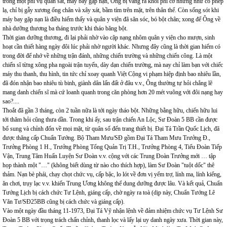
trong một phi vụ quan sát, máy bay gặp nạn, Ông bị văng ra khỏi phi cơ nhưng như có phép
lạ, chỉ bị gẫy xương ống chân và xây xát, bầm tím trên mặt, trên thân thể. Còn sống sót khi
máy bay gặp nạn là điều hiếm thấy và quân y viện đã săn sóc, bó bột chân; xong để Ông về
nhà dưỡng thương ba tháng trước khi tháo băng bột.
Thời gian dưỡng thương, đi lại phải nhờ vào cặp nạng nhôm quân y viện cho mượn, sinh
hoạt cần thiết hàng ngày đôi lúc phải nhờ người khác. Nhưng đây cũng là thời gian hiếm có
trong đời để nhớ về những trận đánh, những chiến trường và những chiến công. Là một
chiến sĩ từng xông pha ngoài trận tuyến, dày dạn chiến trường, mà nay chỉ làm bạn với chiếc
máy thu thanh, thu hình, tin tức chỉ xoay quanh Việt Cộng vi phạm hiệp định bao nhiêu lần,
đã đón nhận bao nhiêu tù binh, giành dân lấn đất ở đâu v.v., Ông thường tự hỏi chẳng lẽ
mang danh chiến sĩ mà cứ loanh quanh trong căn phòng hơn 20 mét vuông với đôi nạng hay
sao?....
Thoắt đã gần 3 tháng, còn 2 tuần nữa là tới ngày tháo bột. Những bằng hữu, chiến hữu lui
tới thăm hỏi cũng thưa dần. Trong khi ấy, sau trận chiến An Lộc, Sư Đoàn 5 BB cần được
bổ sung và chỉnh đốn về mọi mặt, từ quân số đến trang thiết bị. Đại Tá Trần Quốc Lịch, đã
được thăng cấp Chuẩn Tướng. Bộ Tham Mưu/SĐ gồm Đại Tá Tham Mưu Trưởng Đ.,
Trưởng Phòng 1 H., Trưởng Phòng Tổng Quản Trị T.H., Trưởng Phòng 4, Tiểu Đoàn Tiếp
Vận, Trung Tâm Huấn Luyện Sư Đoàn v.v. cộng với các Trung Đoàn Trưởng mới … tập
họp thành một "…" (không biết dùng từ nào cho thích hợp), làm Sư Đoàn "tuột dốc" thê
thảm. Nạn bè phái, chạy chọt chức vụ, cấp bậc, lo lót về đơn vị yểm trợ, lính ma, lính kiểng,
ăn chơi, trụy lạc v.v. khiến Trung Ương không thể dung dưỡng được lâu. Và kết quả, Chuẩn
Tướng Lịch bị cách chức Tư Lệnh, giáng cấp, chờ ngày ra toà (dịp này, Chuẩn Tướng Lê
Văn Tư/SĐ25BB cũng bị cách chức và giáng cấp).
Vào một ngày đầu tháng 11-1973, Đại Tá Vỹ nhận lệnh về đảm nhiệm chức vụ Tư Lệnh Sư
Đoàn 5 BB với trọng trách chấn chỉnh, thanh lọc và lấy lại uy danh ngày xưa. Thời gian này,