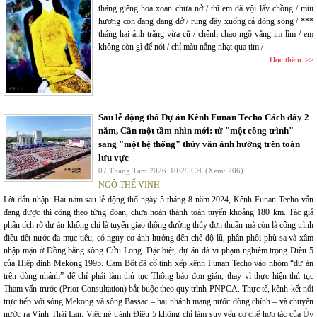
tháng giêng hoa xoan chưa nở / thì em đã vội lấy chồng / mùi
hương còn đang dang dở / rụng đầy xuống cả dòng sông / ***
tháng hai ánh trăng vừa cũ / chênh chao ngõ vắng im lìm / em
không còn gì để nói / chỉ màu nắng nhạt qua tim /
Đọc thêm
Sau lễ động thổ Dự án Kênh Funan Techo Cách đây 2
năm, Cần một tầm nhìn mới: từ "một công trình"
sang "một hệ thống" thủy văn ảnh hưởng trên toàn
lưu vực
07 Tháng Tám 2026
10:29 CH
(Xem: 206)
NGÔ THẾ VINH
Lời dẫn nhập: Hai năm sau lễ động thổ ngày 5 tháng 8 năm 2024, Kênh Funan Techo vẫn
đang được thi công theo từng đoạn, chưa hoàn thành toàn tuyến khoảng 180 km. Tác giả
phân tích rõ dự án không chỉ là tuyến giao thông đường thủy đơn thuần mà còn là công trình
điều tiết nước đa mục tiêu, có nguy cơ ảnh hưởng đến chế độ lũ, phân phối phù sa và xâm
nhập mặn ở Đồng bằng sông Cửu Long. Đặc biệt, dự án đã vi phạm nghiêm trọng Điều 5
của Hiệp định Mekong 1995. Cam Bốt đã cố tình xếp kênh Funan Techo vào nhóm “dự án
trên dòng nhánh” để chỉ phải làm thủ tục Thông báo đơn giản, thay vì thực hiện thủ tục
Tham vấn trước (Prior Consultation) bắt buộc theo quy trình PNPCA. Thực tế, kênh kết nối
trực tiếp với sông Mekong và sông Bassac – hai nhánh mang nước dòng chính – và chuyển
nước ra Vịnh Thái Lan. Việc né tránh Điều 5 không chỉ làm suy yếu cơ chế hợp tác của Ủy