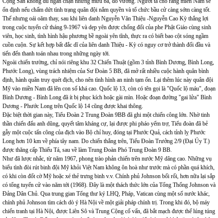
Cộng Sản không đủ ngăn chặn những mưu bá, đồ vương. Người ta cho rằng miền Nam sẽ
ổn định nếu chấm dứt tình trạng quân đội nắm quyền và tổ chức bầu cử càng sớm càng tốt.
Thế nhưng oái oăm thay, sau khi liên danh Nguyễn Văn Thiệu -Nguyễn Cao Kỳ thắng lợi
trong cuộc tuyển cử tháng 9-1967 và dẹp yên được chống đối của phe Phật Giáo cùng sinh
viên, học sinh, tình hình hậu phương bề ngoài yên tĩnh, thực ra có biết bao cột sóng ngầm
cuồn cuộn. Sự kết hợp bất đắc dĩ của liên danh Thiệu - Kỳ có nguy cơ trở thành đối đầu và
tiến đến thanh toán nhau trong những ngày tới.
Ngoài chiến trường, chỉ nói riêng khu 32 Chiến Thuật (gồm 3 tỉnh Bình Dương, Bình Long,
Phước Long), vùng trách nhiệm của Sư Đoàn 5 BB, đã mở rất nhiều cuộc hành quân bình
định, hành quân truy quét địch, cho nên tình hình an ninh tạm ổn. Lại thêm lúc này quân đội
Mỹ vào miền Nam đã lên con số khá cao. Quốc lộ 13, còn có tên gọi là "Quốc lộ máu", đoạn
Bình Dương - Bình Long đã ít bị phục kích hoặc gài mìn. Hoặc đoạn đường "gai lửa" Bình
Dương - Phước Long trên Quốc lộ 14 cũng được khai thông.
Đặc biệt thời gian này, Tiểu Đoàn 2 Trung Đoàn 9BB đã ghi một chiến công lớn. Nhờ tinh
thần chiến đấu anh dũng, quyết tâm kháng cự, lại được phi pháo yểm trợ, Tiểu đoàn đã bẻ
gẫy một cuộc tấn công của địch vào Bộ chỉ huy, đóng tại Phước Quả, cách tỉnh lỵ Phước
Long hơn 10 km về phía tây nam. Do chiến thắng trên, Tiểu Đoàn Trưởng 2/9 (Đại Úy T.)
được thăng cấp Thiếu Tá, sau về làm Trung Đoàn Phó Trung Đoàn 9 BB.
Như đã lược nhắc, từ năm 1967, phong trào phản chiến trên nước Mỹ dâng cao. Những vụ
biểu tình đòi rút binh đội Mỹ khỏi Việt Nam không ôn hoà như trước mà có phần quá khích,
có khi còn đốt cờ Mỹ hoặc xé thẻ trưng binh v.v. Chính phủ Johnson bối rối, hơn nữa lại sắp
có tổng tuyển cử vào năm tới (1968). Đây là một thách thức lớn của Tổng Thống Johnson và
Đảng Dân Chủ. Qua trung gian Tổng thư ký LHQ, Pháp, Vatican cùng một số nước khác,
chính phủ Johnson tìm cách dò ý Hà Nội về một giải pháp chính trị. Trong khi đó, bộ máy
chiến tranh tại Hà Nội, được Liên Sô và Trung Cộng cố vấn, đã bắt mạch được thế lúng túng