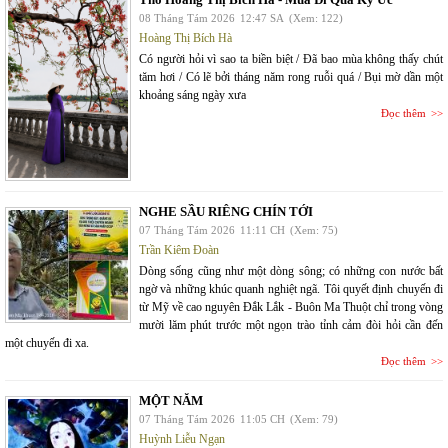
08 Tháng Tám 2026
12:47 SA
(Xem: 122)
Hoàng Thị Bích Hà
Có người hỏi vì sao ta biền biệt / Đã bao mùa không thấy chút
tăm hơi / Có lẽ bởi tháng năm rong ruỗi quá / Bụi mờ dần một
khoảng sáng ngày xưa
Đọc thêm
NGHE SẦU RIÊNG CHÍN TỚI
07 Tháng Tám 2026
11:11 CH
(Xem: 75)
Trần Kiêm Đoàn
Dòng sống cũng như một dòng sông; có những con nước bất
ngờ và những khúc quanh nghiệt ngã. Tôi quyết định chuyến đi
từ Mỹ về cao nguyên Đắk Lắk - Buôn Ma Thuột chỉ trong vòng
mười lăm phút trước một ngọn trào tỉnh cảm đòi hỏi cần đến
một chuyến đi xa.
Đọc thêm
MỘT NĂM
07 Tháng Tám 2026
11:05 CH
(Xem: 79)
Huỳnh Liễu Ngạn