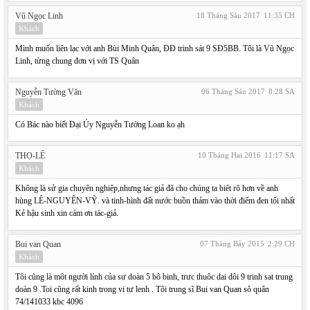
Vũ Ngọc Linh
18 Tháng Sáu 2017
11:35 CH
Khách
Mình muốn liên lạc với anh Bùi Minh Quân, ĐĐ trinh sát 9 SĐ5BB. Tôi là Vũ Ngọc
Linh, từng chung đơn vị với TS Quân
Nguyễn Tường Văn
06 Tháng Sáu 2017
8:28 SA
Khách
Có Bác nào biết Đại Úy Nguyễn Tường Loan ko ạh
THỌ-LÊ
10 Tháng Hai 2016
11:17 SA
Khách
Không là sử gia chuyên nghiệp,nhưng tác giả đã cho chúng ta biêt rõ hơn về anh
hùng LÊ-NGUYÊN-VỸ. và tinh-hình đất nước buồn thảm vào thời điểm đen tối nhất
Kẻ hậu sinh xin cám ơn tác-giả.
Bui van Quan
07 Tháng Bảy 2015
2:29 CH
Khách
Tôi cũng là môt người lính của sư doàn 5 bô binh, trưc thuôc dai dôi 9 trinh sat trung
doàn 9 .Toi cũng rất kinh trong vi tư lenh . Tôi trung sĩ Bui van Quan sô quân
74/141033 kbc 4096