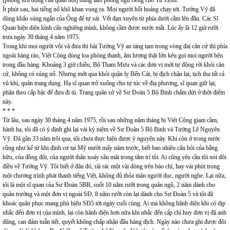
[phòng lưu động của quân đội] dùng làm phòng ngủ riêng cho Tư Lệnh.
Ít phút sau, hai tiếng nổ khô khan vọng ra. Mọi người hốt hoảng chạy tới. Tướng Vỹ đã
dùng khẩu súng ngắn của Ông để tự sát. Vết đạn xuyên từ phía dưới cằm lên đầu. Các Sĩ
Quan hiện diện kính cẩn nghiêng mình, không cầm được nước mắt. Lúc ấy là 12 giờ rưỡi
trưa ngày 30 tháng 4 năm 1975.
Trong khi mọi người vội vã đưa thi hài Tướng Vỹ an táng tạm trong vòng đai căn cứ thì phía
ngoài hàng rào, Việt Cộng dùng loa phóng thanh, âm lượng thật lớn kêu gọi mọi người bên
trong đầu hàng. Khoảng 3 giờ chiều, Bộ Tham Mưu và các đơn vị mới tự động rời khỏi căn
cứ, không có súng nổ. Nhưng mới qua khỏi quận lỵ Bến Cát, bị địch chận lại, tịch thu tất cả
vũ khí, quân trang dụng. Hạ sĩ quan trở xuống cho tự túc về điạ phương, sĩ quan giữ lại,
phân theo cấp bậc để đưa đi tù. Trang quân sử về Sư Đoàn 5 Bộ Binh chấm dứt ở thời điểm
này.
* * *
Từ lâu, sau ngày 30 tháng 4 năm 1975, rồi sau những năm tháng bị Việt Cộng giam cầm,
hành hạ, tôi đã có ý định ghi lại vài kỷ niệm về Sư Đoàn 5 Bộ Binh và Tướng Lê Nguyên
Vỹ. Đã gần 33 năm trôi qua, tôi chưa thực hiện được ý nguyện này. Khi còn ở trong nước
cũng như kể từ khi định cư tại Mỹ mười mấy năm trước, biết bao nhiêu câu hỏi của bằng
hữu, của đồng đội, của người thân xoáy sâu mãi trong tâm trí tôi. Ai cũng yêu cầu tôi nói đôi
điều về Tướng Vỹ. Tôi biết ở đâu đó, rải rác một vài dòng trên báo chí, hay vài phút trong
một chương trình phát thanh tiếng Việt, không đủ thỏa mãn người đọc, người nghe. Lại nữa,
tôi là một sĩ quan của Sư Đoàn 5BB, suốt 10 năm rưỡi trong quân ngũ, 2 năm dành cho
quân trường và một đơn vị ngoài SĐ, 8 năm rưỡi còn lại dành cho Sư Đoàn 5 và tôi đã
khoác quân phục mang phù hiệu SĐ5 tới ngày cuối cùng. Ai mà không hãnh diện khi có dịp
nhắc đến đơn vị của mình, lại còn hãnh diện hơn nữa khi nhắc đến cấp chỉ huy đơn vị đã anh
dũng, can đảm tuẫn tiết, quyết không chấp nhận đầu hàng địch. Ngày nào chưa ghi được đôi