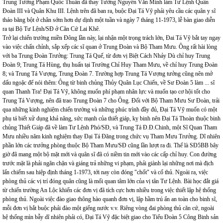
Trung Tướng Phạm Quốc Thuần đã thay Tướng Nguyễn Văn Minh làm Tư Lệnh Quân
Đoàn III và Quân Khu III. Lệnh trên đã ban ra, buộc Đại Tá Vỹ phải yêu cầu các quân y sĩ
tháo băng bột ở chân sớm hơn dự dịnh một tuần và ngày 7 tháng 11-1973, lễ bàn giao diễn
ra tại Bộ Tư Lệnh/SĐ ở Căn Cứ Lai Khê.
Trở lại chiến trường miền Đông lần này, lại nhận một trọng trách lớn, Đai Tá Vỹ bắt tay ngay
vào việc chấn chỉnh, sắp xếp các sĩ quan ở Trung Đoàn và Bộ Tham Mưu. Ông rất hài lòng
với ba Trung Đoàn Trưởng: Trung Tá Quế, từ đơn vị Biệt Cách Nhảy Dù chỉ huy Trung
Đoàn 9; Trung Tá Hùng, thụ huấn tại Trường Chỉ Huy Tham Mưu, về chỉ huy Trung Đoàn
8; và Trung Tá Vượng, Trung Đoàn 7. Trường hợp Trung Tá Vượng tưởng cũng nên mở
dấu ngoặc để nói thêm: Ông từ binh chủng Thủy Quân Lục Chiến, về Sư Đoàn 5 làm ... sĩ
quan Thanh Tra! Đại Tá Vỹ, không muốn phí phạm nhân lực và muốn tạo cơ hội tốt cho
Trung Tá Vượng, nên đã trao Trung Đoàn 7 cho Ông. Đối với Bộ Tham Mưu Sư Đoàn, trải
qua những kinh nghiệm chiến trường và những phúc trình đầy đủ, Đại Tá Vỹ muốn có một
phụ tá biết xử dụng khả năng, sức mạnh của thiết giáp, kỵ binh nên Đại Tá Thoàn thuộc binh
chủng Thiết Giáp đã về làm Tư Lệnh Phó/SĐ, và Trung Tá Đ.Đ.Chinh, một Sĩ Quan Tham
Mưu nhiều năm kinh nghiệm thay Đại Tá Đăng trong chức vụ Tham Mưu Trưởng. Dĩ nhiên
phần lớn các trưởng phòng thuộc Bộ Tham Mưu/SĐ cũng lần lượt ra đi. Thế là SĐ5BB bây
giờ đã mang một bộ mặt mới và quân sĩ đã có niềm tin mới vào các cấp chỉ huy. Con đường
trước mặt là phải ngăn chặn và giáng trả những vi phạm, phải giành lại những nơi mà địch
lấn chiếm sau hiệp định tháng 1-1973, tới nay còn đóng "chốt" và cố thủ. Ngoài ra, việc
phòng thủ các vị trí đóng quân cũng là mối quan tâm lớn của vị tân Tư Lệnh. Bài học đắt giá
từ chiến trường An Lộc khiến các đơn vị đã tích cực hơn nhiều trong việc thiết lập hệ thống
phòng thủ. Ngoài việc đào giao thông hào quanh đơn vị, lập hầm trú ẩn an toàn cho binh sĩ,
mỗi đơn vị bắt buộc phải đào một giếng nước v.v. Riêng vòng đai phòng thủ căn cứ, ngoài
hệ thống mìn bẫy dĩ nhiên phải có, Đại Tá Vỹ đặc biệt giao cho Tiểu Đoàn 5 Công Binh sản