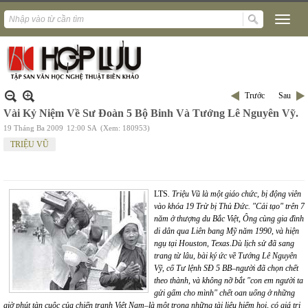
Trước
Sau
Vài Kỷ Niệm Về Sư Đoàn 5 Bộ Binh Và Tướng Lê Nguyên Vỹ.
19 Tháng Ba 2009
12:00 SA
(Xem: 180953)
TRIỆU VŨ
LTS
. Triệu Vũ là một giáo chức, bị động viên
vào khóa 19 Trừ bị Thủ Đức. "Cải tạo" trên 7
năm ở thượng du Bắc Việt, Ông cùng gia đình
di dân qua Liên bang Mỹ năm 1990, và hiện
ngụ tại Houston, Texas.Dù lịch sử đã sang
trang từ lâu, bài ký ức về Tướng Lê Nguyên
Vỹ, cố Tư lệnh SĐ 5 BB–người đã chọn chết
theo thành, và không nỡ bắt "con em người ta
gửi gấm cho mình" chết oan uổng ở những
giờ phút tàn cuộc của chiến tranh Việt Nam–là một trong những tài liệu hiếm hoi, có giá trị