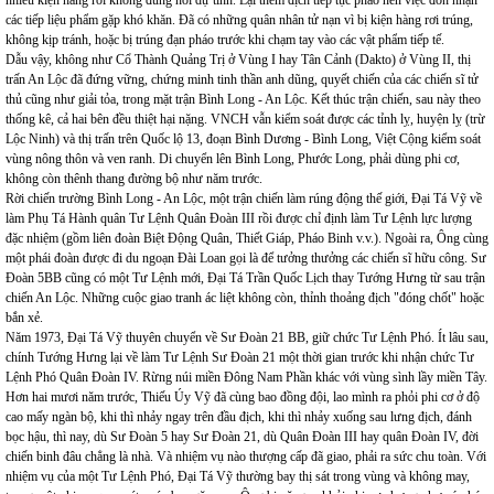
nhiều kiện hàng rơi không đúng nơi dự tính. Lại thêm địch tiếp tục pháo nên việc đón nhận
các tiếp liệu phẩm gặp khó khăn. Đã có những quân nhân tử nạn vì bị kiện hàng rơi trúng,
không kịp tránh, hoặc bị trúng đạn pháo trước khi chạm tay vào các vật phẩm tiếp tế.
Dẫu vậy, không như Cổ Thành Quảng Trị ở Vùng I hay Tân Cảnh (Dakto) ở Vùng II, thị
trấn An Lộc đã đứng vững, chứng minh tinh thần anh dũng, quyết chiến của các chiến sĩ tử
thủ cũng như giải tỏa, trong mặt trận Bình Long - An Lộc. Kết thúc trận chiến, sau này theo
thống kê, cả hai bên đều thiệt hại nặng. VNCH vẫn kiểm soát được các tỉnh lỵ, huyện lỵ (trừ
Lộc Ninh) và thị trấn trên Quốc lộ 13, đoạn Bình Dương - Bình Long, Việt Cộng kiểm soát
vùng nông thôn và ven ranh. Di chuyển lên Bình Long, Phước Long, phải dùng phi cơ,
không còn thênh thang đường bộ như năm trước.
Rời chiến trường Bình Long - An Lộc, một trận chiến làm rúng động thế giới, Đại Tá Vỹ về
làm Phụ Tá Hành quân Tư Lệnh Quân Đoàn III rồi được chỉ định làm Tư Lệnh lực lượng
đặc nhiệm (gồm liên đoàn Biệt Động Quân, Thiết Giáp, Pháo Binh v.v.). Ngoài ra, Ông cùng
một phái đoàn được đi du ngoạn Đài Loan gọi là để tưởng thưởng các chiến sĩ hữu công. Sư
Đoàn 5BB cũng có một Tư Lệnh mới, Đại Tá Trần Quốc Lịch thay Tướng Hưng từ sau trận
chiến An Lộc. Những cuộc giao tranh ác liệt không còn, thỉnh thoảng địch "đóng chốt" hoặc
bắn xẻ.
Năm 1973, Đại Tá Vỹ thuyên chuyển về Sư Đoàn 21 BB, giữ chức Tư Lệnh Phó. Ít lâu sau,
chính Tướng Hưng lại về làm Tư Lệnh Sư Đoàn 21 một thời gian trước khi nhận chức Tư
Lệnh Phó Quân Đoàn IV. Rừng núi miền Đông Nam Phần khác với vùng sình lầy miền Tây.
Hơn hai mươi năm trước, Thiếu Úy Vỹ đã cùng bao đồng đội, lao mình ra phỏi phi cơ ở độ
cao mấy ngàn bộ, khi thì nhảy ngay trên đầu địch, khi thì nhảy xuống sau lưng địch, đánh
bọc hậu, thì nay, dù Sư Đoàn 5 hay Sư Đoàn 21, dù Quân Đoàn III hay quân Đoàn IV, đời
chiến binh đâu chẳng là nhà. Và nhiệm vụ nào thượng cấp đã giao, phải ra sức chu toàn. Với
nhiệm vụ của một Tư Lệnh Phó, Đại Tá Vỹ thường bay thị sát trong vùng và không may,