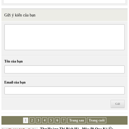
Gửi ý kiến của bạn
Tên của bạn
Email của bạn
1
2
3
4
5
6
7
Trang sau
Trang cuối
Thơ Hoàng Thị Bích Hà - Mùa Đi Qua Ký Ức