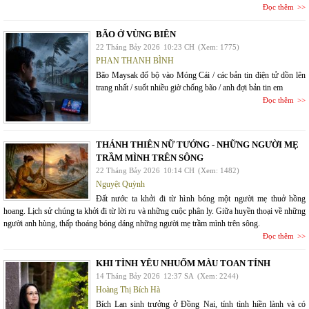
Đọc thêm
BÃO Ở VÙNG BIÊN
22 Tháng Bảy 2026
10:23 CH
(Xem: 1775)
PHAN THANH BÌNH
Bão Maysak đổ bộ vào Móng Cái / các bản tin điện tử dồn lên
trang nhất / suốt nhiều giờ chống bão / anh đợi bản tin em
Đọc thêm
THÁNH THIÊN NỮ TƯỚNG - NHỮNG NGƯỜI MẸ
TRẦM MÌNH TRÊN SÔNG
22 Tháng Bảy 2026
10:14 CH
(Xem: 1482)
Nguyệt Quỳnh
Đất nước ta khởi đi từ hình bóng một người mẹ thuở hồng
hoang. Lịch sử chúng ta khởi đi từ lời ru và những cuộc phân ly. Giữa huyền thoại về những
người anh hùng, thấp thoáng bóng dáng những người mẹ trầm mình trên sông.
Đọc thêm
KHI TÌNH YÊU NHUỐM MÀU TOAN TÍNH
14 Tháng Bảy 2026
12:37 SA
(Xem: 2244)
Hoàng Thị Bích Hà
Bích Lan sinh trưởng ở Đồng Nai, tính tình hiền lành và có