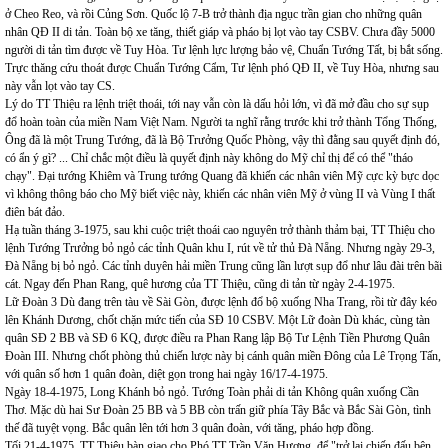
ở Cheo Reo, và rồi Củng Sơn. Quốc lộ 7-B trở thành địa ngục trần gian cho những quân
nhân QĐ II di tản. Toàn bộ xe tăng, thiết giáp và pháo bị lọt vào tay CSBV. Chưa đầy 5000
người di tản tìm được về Tuy Hòa. Tư lệnh lực lượng bảo vệ, Chuẩn Tướng Tất, bị bắt sống.
Trực thăng cứu thoát được Chuẩn Tướng Cẩm, Tư lệnh phó QĐ II, về Tuy Hòa, nhưng sau
này vẫn lọt vào tay CS.
Lý do TT Thiệu ra lệnh triệt thoái, tới nay vẫn còn là dấu hỏi lớn, vì đã mở đầu cho sự sụp
đổ hoàn toàn của miền Nam Việt Nam. Người ta nghĩ rằng trước khi trở thành Tổng Thống,
Ông đã là một Trung Tướng, đã là Bộ Trưởng Quốc Phòng, vậy thì đằng sau quyết định đó,
có ẩn ý gì? ... Chỉ chắc một điều là quyết định này không do Mỹ chỉ thị để có thể "tháo
chạy". Đại tướng Khiêm và Trung tướng Quang đã khiến các nhân viên Mỹ cực kỳ bực dọc
vì không thông báo cho Mỹ biết việc này, khiến các nhân viên Mỹ ở vùng II và Vùng I thất
điên bát đảo.
Hạ tuần tháng 3-1975, sau khi cuộc triệt thoái cao nguyên trở thành thảm bại, TT Thiệu cho
lệnh Tướng Trưởng bỏ ngỏ các tỉnh Quân khu I, rút về tử thủ Đà Nẵng. Nhưng ngày 29-3,
Đà Nẵng bị bỏ ngỏ. Các tỉnh duyên hải miền Trung cũng lần lượt sụp đổ như lâu đài trên bãi
cát. Ngay đến Phan Rang, quê hương của TT Thiệu, cũng di tản từ ngày 2-4-1975.
Lữ Đoàn 3 Dù đang trên tàu về Sài Gòn, được lệnh đổ bộ xuống Nha Trang, rồi từ đây kéo
lên Khánh Dương, chốt chặn mức tiến của SĐ 10 CSBV. Một Lữ đoàn Dù khác, cùng tàn
quân SĐ 2 BB và SĐ 6 KQ, được điều ra Phan Rang lập Bộ Tư Lệnh Tiền Phương Quân
Đoàn III. Nhưng chốt phòng thủ chiến lược này bị cánh quân miền Đông của Lê Trọng Tấn,
với quân số hơn 1 quân đoàn, diệt gọn trong hai ngày 16/17-4-1975.
Ngày 18-4-1975, Long Khánh bỏ ngỏ. Tướng Toàn phải di tản Không quân xuống Cần
Thơ. Mặc dù hai Sư Đoàn 25 BB và 5 BB còn trấn giữ phía Tây Bắc và Bắc Sài Gòn, tình
thế đã tuyệt vọng. Bắc quân lên tới hơn 3 quân đoàn, với tăng, pháo hợp đồng.
Tối 21-4-1975, TT Thiệu bàn giao cho Phó TT Trần Văn Hương, để "trở lại chiến đấu bên