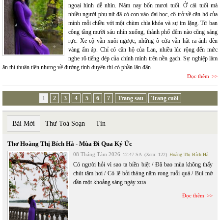
ngoại hình dễ nhìn. Năm nay bốn mươi tuổi. Ở cái tuổi mà
nhiều người phụ nữ đã có con vào đại học, cô trở về căn hộ của
mình mỗi chiều với một chùm chìa khóa và sự im lặng. Từ ban
công tầng mười sáu nhìn xuống, thành phố đêm nào cũng sáng
rực. Xe cộ vẫn xuôi ngược, những ô cửa vẫn hắt ra ánh đèn
vàng ấm áp. Chỉ có căn hộ của Lan, nhiều lúc rộng đến mức
nghe rõ tiếng dép của chính mình trên nền gạch. Sự nghiệp làm
ăn thì thuận tiện nhưng về đường tình duyên thì có phần lận đận.
Đọc thêm
1
2
3
4
5
6
7
Trang sau
Trang cuối
Bài Mới
Thư Toà Soạn
Tin
Thơ Hoàng Thị Bích Hà - Mùa Đi Qua Ký Ức
08 Tháng Tám 2026
12:47 SA
(Xem: 122)
Hoàng Thị Bích Hà
Có người hỏi vì sao ta biền biệt / Đã bao mùa không thấy
chút tăm hơi / Có lẽ bởi tháng năm rong ruỗi quá / Bụi mờ
dần một khoảng sáng ngày xưa
Đọc thêm