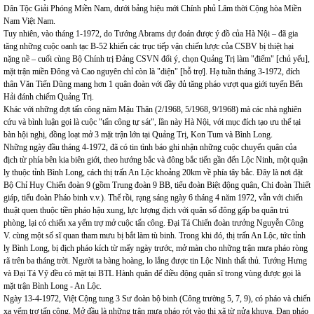
Dân Tộc Giải Phóng Miền Nam, dưới bảng hiệu mới Chính phủ Lâm thời Cộng hòa Miền
Nam Việt Nam.
Tuy nhiên, vào tháng 1-1972, do Tướng Abrams dự đoán được ý đồ của Hà Nội – đã gia
tăng những cuộc oanh tạc B-52 khiến các trục tiếp vận chiến lược của CSBV bị thiệt hại
nặng nề – cuối cùng Bộ Chính trị Đảng CSVN đổi ý, chọn Quảng Trị làm "điểm" [chủ yếu],
mặt trận miền Đông và Cao nguyên chỉ còn là "diện" [hỗ trợ]. Hạ tuần tháng 3-1972, đích
thân Văn Tiến Dũng mang hơn 1 quân đoàn với đầy đủ tăng pháo vượt qua giới tuyến Bến
Hải đánh chiếm Quảng Trị.
Khác với những đợt tấn công năm Mậu Thân (2/1968, 5/1968, 9/1968) mà các nhà nghiên
cứu và bình luận gọi là cuộc "tấn công tự sát", lần này Hà Nội, với mục đích tạo ưu thế tại
bàn hội nghị, đồng loạt mở 3 mặt trận lớn tại Quảng Trị, Kon Tum và Bình Long.
Những ngày đầu tháng 4-1972, đã có tin tình báo ghi nhận những cuộc chuyển quân của
địch từ phía bên kia biên giới, theo hướng bắc và đông bắc tiến gần đến Lộc Ninh, một quận
lỵ thuộc tỉnh Bình Long, cách thị trấn An Lộc khoảng 20km về phía tây bắc. Đây là nơi đặt
Bộ Chỉ Huy Chiến đoàn 9 (gồm Trung đoàn 9 BB, tiểu đoàn Biệt động quân, Chi đoàn Thiết
giáp, tiểu đoàn Pháo binh v.v.). Thế rồi, rạng sáng ngày 6 tháng 4 năm 1972, vẫn với chiến
thuật quen thuộc tiền pháo hậu xung, lực lượng địch với quân số đông gấp ba quân trú
phòng, lại có chiến xa yểm trợ mở cuộc tấn công. Đại Tá Chiến đoàn trưởng Nguyễn Công
V. cùng một số sĩ quan tham mưu bị bắt làm tù binh. Trong khi đó, thị trấn An Lộc, tức tỉnh
lỵ Bình Long, bị địch pháo kích từ mấy ngày trước, mở màn cho những trận mưa pháo ròng
rã trên ba tháng trời. Người ta bàng hoàng, lo lắng được tin Lộc Ninh thất thủ. Tướng Hưng
và Đại Tá Vỹ đều có mặt tại BTL Hành quân để điều động quân sĩ trong vùng được gọi là
mặt trận Bình Long - An Lộc.
Ngày 13-4-1972, Việt Cộng tung 3 Sư đoàn bộ binh (Công trường 5, 7, 9), có pháo và chiến
xa yểm trợ tấn công. Mở đầu là những trận mưa pháo rót vào thị xã từ nửa khuya. Đạn pháo