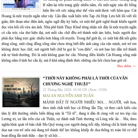
lẽ nằm lại trên trang giấy nhiều năm, rồi một ngày nào đó bỗng
hiện lên với sức nặng như thể vừa mới được viết hôm qua. Cát
Hoang là một truyện ngắn như vậy. Lần đầu xuất hiện trên Tạp chí Hợp Lưu bởi lối viết tối
giản, đứt đoạn như điện ảnh, ngôn ngữ đầy ký hiệu, và một thế giới nghệ thuật khiến người
đọc vừa bối rối vừa ám ảnh. Nhà phê bình Thụy Khuê từng nhận xét đây là một truyện ngắn
có cấu trúc của thơ hiện đại, nơi mỗi câu chữ đều trở thành một ám hiệu, buộc người đọc
phải đọc bằng trực giác nhiều hơn bằng cốt truyện. Trong thế giới ấy, có một bãi đất nổi giữa
dòng sông, một cộng đồng sống như chưa từng biết đến ánh sáng của văn minh, nơi trẻ em
không được học chữ, nơi người biết chữ bị gọi là "con điên", và nơi bạo lực dần trở thành
trật tự bình thường. Đó là một không gian hư cấu. Nhưng điều khiến Cát Hoang sống mãi
không nằm ở tính hư cấu ấy, mà ở khả năng đánh thức những câu hỏi chưa bao giờ cũ:
Đọc thêm
“THỜI NÀY KHÔNG PHẢI LÀ THỜI CỦA VĂN
CHƯƠNG NGHỆ THUẬT”
22 Tháng Bảy 2026
10:50 CH
(Xem: 1539)
MAI AN NGUYỄN ANH TUẤN
MẢNH ĐẤT ÍT NGƯỜI NHIỀU MA… NGƯỜI, viết hoa,
theo tính chất triết học cả Đông lẫn Tây, và theo cách hiểu của
tâm lý đời thường nhiều biến động này là “Tử tế”, đang ít dần đi cùng với sự teo tóp của
Lương tri, sự lẩn trốn của cái Thiện, sự đánh mất Tình thương và Lòng trắc ẩn… Ma, theo
nghĩa khái quát về bản chất Ma Quỷ trong con người đang trỗi dậy, không chỉ là hình tượng
dọa nạt con trẻ nữa mà đang trở thành thế lực khủng khiếp đe dọa thống trị toàn bộ cơ chế
hoạt động lẫn tinh thần – đạo lý xã hội…