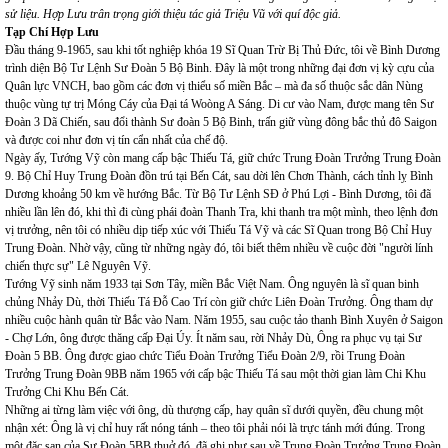
sử liệu. Hợp Lưu trân trọng giới thiệu tác giả Triệu Vũ với quí độc giả.
Tạp Chí Hợp Lưu
Đầu tháng 9-1965, sau khi tốt nghiệp khóa 19 Sĩ Quan Trừ Bị Thủ Đức, tôi về Bình Dương
trình diện Bộ Tư Lệnh Sư Đoàn 5 Bộ Binh. Đây là một trong những đại đơn vị kỳ cựu của
Quân lực VNCH, bao gồm các đơn vị thiểu số miền Bắc – mà đa số thuộc sắc dân Nùng
thuộc vùng tự trị Móng Cáy của Đại tá Woòng A Sáng. Di cư vào Nam, được mang tên Sư
Đoàn 3 Dã Chiến, sau đổi thành Sư đoàn 5 Bộ Binh, trấn giữ vùng đông bắc thủ đô Saigon
và được coi như đơn vị tín cẩn nhất của chế độ.
Ngày ấy, Tướng Vỹ còn mang cấp bậc Thiếu Tá, giữ chức Trung Đoàn Trưởng Trung Đoàn
9. Bộ Chỉ Huy Trung Đoàn đồn trú tại Bến Cát, sau dời lên Chơn Thành, cách tỉnh lỵ Bình
Dương khoảng 50 km về hướng Bắc. Từ Bộ Tư Lệnh SĐ ở Phú Lợi - Bình Dương, tôi đã
nhiều lần lên đó, khi thì đi cùng phái đoàn Thanh Tra, khi thanh tra một mình, theo lệnh đơn
vị trưởng, nên tôi có nhiều dịp tiếp xúc với Thiếu Tá Vỹ và các Sĩ Quan trong Bộ Chỉ Huy
Trung Đoàn. Nhờ vậy, cũng từ những ngày đó, tôi biết thêm nhiều về cuộc đời "người lính
chiến thực sự" Lê Nguyên Vỹ.
Tướng Vỹ sinh năm 1933 tại Sơn Tây, miền Bắc Việt Nam. Ông nguyên là sĩ quan binh
chủng Nhảy Dù, thời Thiếu Tá Đỗ Cao Trí còn giữ chức Liên Đoàn Trưởng. Ông tham dự
nhiều cuộc hành quân từ Bắc vào Nam. Năm 1955, sau cuộc tảo thanh Bình Xuyên ở Saigon
- Chợ Lớn, ông được thăng cấp Đại Úy. Ít năm sau, rời Nhảy Dù, Ông ra phục vụ tại Sư
Đoàn 5 BB. Ông được giao chức Tiểu Đoàn Trưởng Tiểu Đoàn 2/9, rồi Trung Đoàn
Trưởng Trung Đoàn 9BB năm 1965 với cấp bậc Thiếu Tá sau một thời gian làm Chi Khu
Trưởng Chi Khu Bến Cát.
Những ai từng làm việc với ông, dù thượng cấp, hay quân sĩ dưới quyền, đều chung một
nhận xét: Ông là vị chỉ huy rất nóng tánh – theo tôi phải nói là trực tánh mới đúng. Trong
một đặc san của Sư Đoàn 5BB thuở đó, đã ghi như sau về Trung Đoàn Trưởng Trung Đoàn