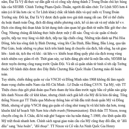
năm, Đại Tá Vỹ đã thực sự dẫn giắt và có công xây dựng thành 2 Trung Đoàn chủ lực hùng
hậu của SĐ5BB. Chính Tướng Phạm-Quốc-Thuần, người đã nắm chức Tư Lệnh SĐ5 hơn 4
năm (có lẽ lâu hơn các vị Tư Lệnh khác) chắc rất hãnh diện và quý mến vị Trung Đoàn
Trưởng này. Đổi lại, Đại Tá Vỹ được địch quân treo giá tính mạng rất cao. Để có thể chiêu
dụ hoặc thanh toán Ông, địch đã dùng nhiều phương cách, kể cả ám sát và mỹ nhân kế v.v.
Địch còn dùng thủ đoạn khác là lợi dụng tình cảm quan hệ gia đình từ miền Bắc gửi thư cho
Ông. Nhưng chúng đã không thực hiện được một ý đồ nào. Ông và các quân sĩ thuộc
quyền, tiếp tục truy lùng và diệt địch, tiếp tục lập chiến công. Những trận đánh tại Phú Hòa
Đông, bên kia sông tỉnh lỵ Bình Dương, vòng lên Cầu Định, Bầu Bàng, Bầu Lòng, qua tận
Phú Giáo, hoặc những vụ phục kích trên hành lang di chuyển của địch, bắt sống, hạ sát giao
liên - kinh tài, tịch thu vũ khí - tài liệu v.v. khiến hoạt động quấy phá của địch trong vùng
trách nhiệm suy giảm rõ rệt. Thời gian này, sự kiện đáng ghi nhớ là một lần nữa, SĐ5BB lại
được tuyên dương công trạng trước Quân Đội. Và tất cả quân nhân từ binh sĩ tới cấp Tướng
thuộc SĐ hãnh diện được đeo Dây Biểu Chương Bảo Quốc Huân Chương màu đỏ hoàn
toàn.
Tuy nhiên, chiến thắng quân sự của VNCH và Đồng Minh năm 1968 không đủ làm nguội
tham vọng chiếm miền Nam của Hồ Chí Minh - Lê Duẩn và Đảng CSVN. Tại Mỹ, việc TT
Thiệu chưa chịu gửi phái đoàn qua Paris tham dự hòa đàm trước ngày bầu cử phần nào giúp
liên danh Nixon đắc cử khít khao, nhưng chính sách giải kết của Mỹ đã là hòn đá tảng. Tổng
thống Nixon gọi TT Thiệu qua Midway thông báo sẽ bắt đầu triệt thoái quân Mỹ và Đồng
Minh, nhưng sẽ giúp VNCH tăng gia quân số cũng như trang bị vũ khí hiện đại hơn, trong
khuôn khổ kế hoạch
Việt Nam hóa chiến tranh (Vietnamization).
Đích thân TT Nixon, trong
chuyến công du Á Châu, đã bí mật ghé Saigon vào hạ tuần tháng 7-1969, cho lệnh quân đội
Mỹ triệt thoái nhanh hơn. Chính sách ngoại giao toàn cầu của Mỹ cũng thay đổi dần, từ
"đối
đầu"
sang
"hòa hoãn", "đối thoại".
TT Nixon và Cố vấn An Ninh Quốc Gia Henry