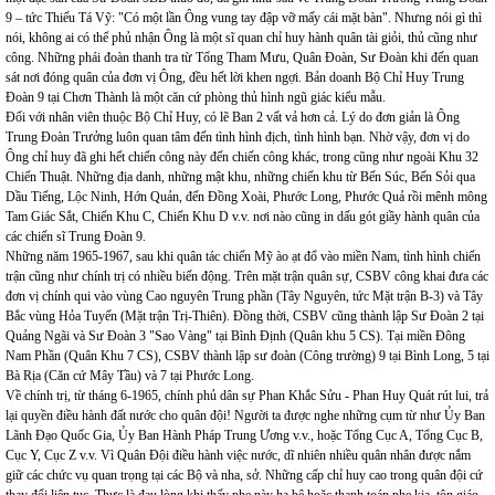
9 – tức Thiếu Tá Vỹ: "Có một lần Ông vung tay đập vỡ mấy cái mặt bàn". Nhưng nói gì thì
nói, không ai có thể phủ nhận Ông là một sĩ quan chỉ huy hành quân tài giỏi, thủ cũng như
công. Những phái đoàn thanh tra từ Tổng Tham Mưu, Quân Đoàn, Sư Đoàn khi đến quan
sát nơi đóng quân của đơn vị Ông, đều hết lời khen ngợi. Bản doanh Bộ Chỉ Huy Trung
Đoàn 9 tại Chơn Thành là một căn cứ phòng thủ hình ngũ giác kiểu mẫu.
Đối với nhân viên thuộc Bộ Chỉ Huy, có lẽ Ban 2 vất vả hơn cả. Lý do đơn giản là Ông
Trung Đoàn Trưởng luôn quan tâm đến tình hình địch, tình hình bạn. Nhờ vậy, đơn vị do
Ông chỉ huy đã ghi hết chiến công này đến chiến công khác, trong cũng như ngoài Khu 32
Chiến Thuật. Những địa danh, những mật khu, những chiến khu từ Bến Súc, Bến Sỏi qua
Dầu Tiếng, Lộc Ninh, Hớn Quản, đến Đồng Xoài, Phước Long, Phước Quả rồi mênh mông
Tam Giác Sắt, Chiến Khu C, Chiến Khu D v.v. nơi nào cũng in dấu gót giầy hành quân của
các chiến sĩ Trung Đoàn 9.
Những năm 1965-1967, sau khi quân tác chiến Mỹ ào ạt đổ vào miền Nam, tình hình chiến
trận cũng như chính trị có nhiều biến động. Trên mặt trận quân sự, CSBV công khai đưa các
đơn vị chính qui vào vùng Cao nguyên Trung phần (Tây Nguyên, tức Mặt trận B-3) và Tây
Bắc vùng Hỏa Tuyến (Mặt trận Trị-Thiên). Đồng thời, CSBV cũng thành lập Sư Đoàn 2 tại
Quảng Ngãi và Sư Đoàn 3 "Sao Vàng" tại Bình Định (Quân khu 5 CS). Tại miền Đông
Nam Phần (Quân Khu 7 CS), CSBV thành lập sư đoàn (Công trường) 9 tại Bình Long, 5 tại
Bà Rịa (Căn cứ Mây Tầu) và 7 tại Phước Long.
Về chính trị, từ tháng 6-1965, chính phủ dân sự Phan Khắc Sửu - Phan Huy Quát rút lui, trả
lại quyền điều hành đất nước cho quân đội! Người ta được nghe những cụm từ như Ủy Ban
Lãnh Đạo Quốc Gia, Ủy Ban Hành Pháp Trung Ương v.v., hoặc Tổng Cục A, Tổng Cục B,
Cục Y, Cục Z v.v. Vì Quân Đội điều hành việc nước, dĩ nhiên nhiều quân nhân được nắm
giữ các chức vụ quan trọng tại các Bộ và nha, sở. Những cấp chỉ huy cao trong quân đội cứ