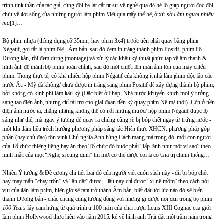
trình tinh thần của tác giả, cùng đôi ba lát cắt tự sự về nghề qua đó hé lộ giúp người đọc đôi
chút về đời sống của những người làm phim Việt qua mấy thế hệ, ở xứ sở
Lắm người nhiều
ma
[1]
…
Bộ phim nhựa (thông dụng cỡ 35mm, hay phim 3x4) trước tiên phải quay bằng phim
Négatif, gọi tắt là phim Nê - Âm bản, sau đó đem in tráng thành phim Positif, phim Pô -
Dương bản, rồi đem dựng (montage) và xử lý các khâu kỹ thuật phức tạp về âm thanh &
hình ảnh để thành bộ phim hoàn chỉnh, sau đó mới chiếu lên màn ảnh lớn qua máy chiếu
phim. Trong thực tế, có khá nhiều hộp phim Négatif của không ít nhà làm phim độc lập các
nước Âu - Mỹ đã không/ chưa được in tráng sang phim Positif để xây dựng thành bộ phim,
bởi không có kinh phí làm hậu kỳ (Đặc biệt ở Pháp, Nhà nước khuyến khích mọi ý tưởng
sáng tạo điện ảnh, nhưng chỉ tài trợ cho giai đoạn tiền kỳ quay phim Nê mà thôi). Còn ở nền
điện ảnh nước ta, chẳng những không thể có nổi những thước/ hộp phim Négatif được lộ
sáng như thế, mà ngay ý tưởng để quay ra chúng cũng sẽ bị bóp chết ngay từ trứng nước -
một khi dám liều trệch hướng phương pháp sáng tác Hiện thực XHCN, phương pháp góp
phần (hay chủ đạo) tôn vinh Chủ nghĩa Anh hùng Cách mạng mà trong đó, mỗi con người
của Tổ chức thiêng liêng hay ăn theo Tổ chức đó buộc phải “lấp lánh như một vì sao” theo
hình mẫu của một “Nghệ sĩ cung đình” thì mới có thể được coi là có Giá trị chính thống…
Nhiều Ý tưởng & Đề cương chi tiết loại đó của người viết cuốn sách này - dù bị bóp chết
hay may mắn “chạy trốn” và “ẩn dật” được, - lâu nay chỉ được “xi-nê mồm” theo cách nói
vui của dân làm phim, hiện giờ sẽ tạm trở thành Âm bản, biết đâu tới lúc nào đó sẽ biến
thành Dương bản - chắc chúng cũng tương đồng với những gì được nói đến trong bộ phim
100 Years
lấy cảm hứng từ quá trình ủ 100 năm của chai rượu Louis XIII Cognac của giới
làm phim Hollywood thực hiện vào năm 2015, kể về hình ảnh Trái đất một trăm năm trong