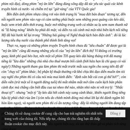
phim nội địa), dòng phim "mỳ ăn liền" đùng đùng sống dậy đã tác yêu tác quái các kênh
truyền hình cả nước- và chiễm trệ tại "giờ vàng" của VTV Quốc gia!
Bên điện ảnh phim nhựa cũng rơi vào tình trạng bị "mua đứt bán đoạn" tương tự, đến
nỗi người xem phim vào rạp có cảm tưởng phải buộc xem những post quảng cáo kéo dài,
buộc xem trình diễn thời trang, buộc mở những trang web cá nhân xa lạ xem nam thanh nữ
tú "lộ hàng nóng" khiến họ phải đỏ mặt; và diễn ra cái cảnh mà một nhà biên kịch nổi tiếng
Mỹ đã hài hước kể lại trong "Những bài giảng về Nghệ thuật kịch bản điện ảnh": đó là lúc
lượng tiêu thụ nước của thành phố thình lình tăng vọt!
Thực ra, ngay cả những phim truyện Truyền hình chưa đủ "tiêu chuẩn" để được gọi là
"mỳ ăn liền" cũng đã mang những yếu tố của "mỳ ăn liền" đích thị! Vì không có trường
quay, kinh phí quá bèo bọt, nên một số phim TH quay kéo dài hàng tháng trời đã mang
tiếng là "lừa đảo" những chủ nhà cho thuê mượn bối cảnh (bởi hứa hẹn là chỉ quay có vài
ngày!) Những người tham gia làm phim thì mắt trước mắt sau ngốn cho xong tiến độ để
còn "chạy sô" phim khác; bộ phận kỹ thuật thường rất khó chịu khi đạo diễn muốn tìm tòi
suy nghĩ cho phim thì có câu nói mỉa mai kinh điển: "định săn bắt cái con gì thế hở?"; còn
diễn viên (trừ một số ít người đứng tuổi) thì mắt nhắm mắt mở cầm cuốn kịch bản phân
cảnh đọc mà chẳng cần biết đầu cua tai nheo thế nào, nhăn nhó năn nỉ với trợ lý: "Nhắc
thoại tý!"- nhưng "một tý "ấy kéo dài hết cảnh này sang cảnh khác, khiến người lồng tiếng
hậu kỳ phải chửi rủa ầm ĩ (còn nếu do chính mình đóng mà nhai lời lại thì đành ngậm bồ
hòn làm ngọt), và người xem phim thì có ấn tượng rằng: đấy là những người lớn đang tập
nói tiếng Việt!… Thảm cảnh của chuyện làm phim ở Việt Nam cũng có thể coi là một thứ
phim truyền hình bi hài dài tập không có hồi kết!
Chúng tôi sử dụng cookie để cung cấp cho bạn trải nghiệm tốt nhất trên
Đồng ý
II. Có mấy công đoạn liên kết chủ yếu để diễn ra cái tình cảnh phim Việt trở thành nỗi "kinh
trang web của chúng tôi. Nếu tiếp tục, chúng tôi cho rằng bạn đã chấp
hoàng", "ghê sợ", làm đau đầu nhiều người hiện nay, tôi xin thử tháo gỡ và phân tích từng
thuận cookie cho mục đích này.
công đoạn: