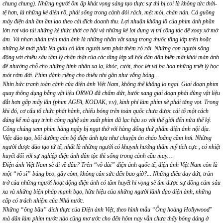
chung chung). Những người ôm ấp khát vọng sáng tạo thực sự thì bị coi là không tức thời-
tệ hơn, là những kẻ điên rồ, phải sống trong cảnh đói rách, mệt mỏi, chán nản. Cả guồng
máy điện ảnh ầm ầm lao theo cái đích doanh thu. Lợi nhuận khổng lồ của phim ảnh phần
lớn rơi vào túi những kẻ thức thời cơ hội và những kẻ lợi dụng vị trí công tác để xoay xở mờ
ám. Và nhan nhản trên màn ảnh là những nhân vật sang trọng thuộc tầng lớp trên hoặc
những kẻ mới phất lên giàu có làm người xem phát thèm rỏ rãi. Những con người sống
động với chiều sâu tâm lý chân thật của các tầng lớp xã hội dần dần biến mất khỏi màn ảnh
để nhường chỗ cho những hình nhân xa lạ, khóc, cười, thọc lét và ba hoa những triết lý học
mót rởm đời. Phim dành riêng cho thiếu nhi gần như vắng bóng…
Nhìn bức tranh toàn cảnh của điện ảnh Việt Nam, không thể không lo ngại. Giai đoạn phim
quay thông dụng bằng vật liệu ORWO đã chấm dứt, bước sang giai đoạn phải dùng vật liệu
đắt hơn gấp mấy lần (phim AGFA, KODAK, v.v), kinh phí làm phim sẽ phải tăng vọt. Trong
khi đó, cơ cấu tổ chức phát hành, chiếu bóng trên toàn quốc chưa được cải tổ một cách
đáng kể mà quy trình công nghệ sản xuất phim đã lạc hậu so với thế giới đến nửa thế kỷ.
Công chúng xem phim hàng ngày bị ngạt thở với hàng đống thứ phẩm điện ảnh nội địa.
Việc đào tạo, bồi dưỡng cán bộ điện ảnh tựa như chuyện ăn cháo loãng cầm hơi. Những
người được đào tạo tử tế, nhất là những người có khuynh hướng thẩm mỹ tích cực , có nhiệt
huyết đối với sự nghiệp điện ảnh dân tộc thì sống trong cảnh cầu may…
Điện ảnh Việt Nam sẽ đi về đâu? Trên “võ đài” điện ảnh quốc tế, điện ảnh Việt Nam còn là
một “võ sĩ” bủng beo, gầy còm, không cân sức đến bao giờ?... Những điều day dứt, trăn
trở của những người hoạt động điện ảnh có tâm huyết hi vọng sẽ tìm được sự đồng cảm sâu
xa và những biện pháp mạnh bạo, hữu hiệu của những người lãnh đạo điện ảnh, những
cấp có trách nhiệm của Nhà nước.
Những “ông bầu” đích thực của Điện ảnh Việt, theo hình mẫu “Ông hoàng Hollywood"
mà dân làm phim nước nào cũng mơ ước cho đến hôm nay vẫn chưa thấy bóng dáng ở