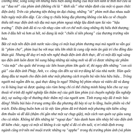
Dường như, song song với những biểu hiện đáng mừng của một nền kinh tế thời mở cửa là
sự “đua nở” của phim ảnh (không chỉ là “ khởi sắc” như nhận định của một vị quan chức
điện ảnh). Trên các phương tiện thông tin đại chúng, những “tít” phim mới đua nhau xuất
hiện ngày một dồn dập. Các công ty chiếu bóng địa phương không còn kêu ca về chuyện
thiếu tiết mục điện ảnh nội địa mà nạn phim ngoại nhập lậu đành tạm lùi vào “hậu
trường”. Điện ảnh đã tỏ ra rất nhạy cảm với cơ chế mới cùng những thị hiếu thời thượng;
hơn ở đâu hết và hơn ai hết, nó đang là một “chiến sĩ tiên phong” của thương trường văn
hóa.
Bất cứ một nền điện ảnh nước nào cũng có một loại phim thương mại mà người ta vẫn gọi
là “phim chợ”, phim loại ba với mục tiêu lớn nhất là cung cấp món ăn giải trí cho đông đảo
khán giả. Nhưng để duy trì một nền nghệ thuật điện ảnh đích thực, để có một đội ngũ sáng
tạo điện ảnh luôn được bổ sung bằng những tài năng mới và để có được những tác phẩm
“rửa mặt” cho quốc thể trong các liên hoan phim lớn quốc tế, thì ngay đến những “con sói
già” của điện ảnh Pháp, Anh, v.v. cũng cần đến sự tài trợ đáng kể của nhà nước. Hàn quốc
đang đầu tư mạnh cho điện ảnh như một phương cách truyền bá văn hóa hữu hiệu... Trông
người mà ngẫm đến ta, quả thực đáng lo ngại! Những bộ phim nhựa và vidéo đã và đang
ra lò hàng loạt và được quảng cáo rùm beng chỉ có thể chứng minh hùng hồn cho sự suy
thoái về trình độ nghề nghiệp lẫn thẩm mỹ của giới làm phim (cả chuyên nghiệp lẫn nghiệp
dư), sự xuống cấp về thưởng thức thẩm mỹ của người xem. Tình trạng này đã ở mức báo
động! Nhiều bài báo ở trung ương lẫn địa phương đã bày tỏ sự lo lắng, buồn phiền và chê
trách. Điều đáng buồn hơn cả là việc làm phim đã trở thành một phương tiện kiếm sống
đơn thuần và dễ dãi (thậm chí gần như một sự chụp giật), một cách vun quén sự giàu sang
cho cá nhân. Không kể đến những kẻ “ngoại đạo” háo danh ham tiền nhảy bổ vào điện ảnh
để kiếm chác, ngay cả một số không ít các nghệ sĩ đã có tên tuổi, vị trí nhất định trong
ngành cũng trở nên mê muội trước những vụ “apphe” trong thị trường phim ảnh (và phim