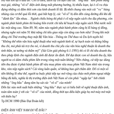
Họ vẫn tồn tại ở đâu đó. Chỉ có điều, dưới sự chỉ đạo của các “ông bầu” làm phim bằng
mọi giá, những "võ sĩ" điện ảnh đang mất phương hướng, bị nhiễu loạn, lại è cổ ra chịu
đựng những cú đấm thôi sơn của kinh doanh lỗ lãi. Bị nhốt chung vào một cái “rọ” bùng
nhùng của cơ thể quá lỗi thời, quá bất hợp lý, các "võ sĩ" bị dồn đến cùng đường đôi khi đã
“đánh lộn” lẫn nhau… Ngành chiếu bóng thì phải è cổ nộp ngân sách cho địa phương, còn
ngành phát hành phim thì hoảng hồn trước chỉ tiêu kế hoạch nộp ngân sách Nhà nước mỗi
lúc một tăng cao. Năm 89, 90, năm nào ngành phát hành phim cũng bị lỗ hàng tỷ đồng,
nhưng nghe nói năm 91 khả năng chỉ tiêu giao nộp còn tăng cao hơn nữa! Trong khi một
đồng chí Thứ trưởng thay mặt Bộ Văn hóa - Thông tin Thể thao và Du lịch tuyên bố:
“Không thể nhìn văn hóa nghệ thuật như một ngành kinh tế, tự hạch toán và thăng bằng
thu chi, mà phải tài trợ cho nó, vì doanh thu chủ yếu của văn hóa nghệ thuận là doanh thu
tinh thần, tư tưởng và thẩm mỹ” (Sài Gòn giải phóng 6-1-1991) thì có lẽ chỉ tiêu doanh thu
theo pháp lệnh cho ngành điện ảnh đã được ấn định. Để đạt được con số doanh thu ấy, liệu
người ta có dám chiếu phim liền trong vòng một tuần không? Nên chăng, cứ tiếp tục dùng
tiền thu được ở phát hành phim để vừa mua phim vừa mua phim Việt Nam nhét vào trong
kho, vừa nộp ngân sách? Cái vòng luẩn quẩn, sẽ không bao giờ chấm dứt. Để có một số
tiền khổng lồ như thế, người ta buộc phải tiếp tục mở rộng của chào mời phim ngoại nhập
bằng đủ kiểu, nghĩa là thị trường điện ảnh Việt Nam sẽ còn phải “ngập lụt” bởi chính
những “ông bầu” đang tâm hạ sát các “võ sĩ” của mình!
Đến lúc nào mới xuất hiện những “ông bầu” thực sự có hiểu biết về nghệ thuật điện ảnh,
toàn tâm toàn ý với các “võ sĩ” của mình, đồng thời tạo điều kiện giúp họ mở mày mở mặt
với thiên hạ?
Tp.HCM 1990 (Báo Đại Đoàn kết)
ĐIỆN ẢNH VIỆT NAM ĐI VỀ ĐÂU?