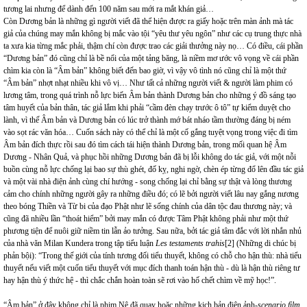
tương lai nhưng để dành đến 100 năm sau mới ra mắt khán giả…
Còn Dương bản là những gì người viết đã thể hiện được ra giấy hoặc trên màn ảnh mà tác
giả của chúng may mắn không bị mắc vào tội “yêu thư yêu ngôn” như các cụ trung thực nhà
ta xưa kia từng mắc phải, thậm chí còn được trao các giải thưởng này nọ… Có điều, cái phần
“Dương bản” đó cũng chỉ là bề nổi của một tảng băng, là niềm mơ ước vô vọng về cái phần
chìm kia còn là “Âm bản” không biết đến bao giờ, vì vậy vô tình nó cũng chỉ là một thứ
“Âm bản” nhợt nhạt nhiều khi vô vị… Như tất cả những người viết & người làm phim có
lương tâm, trong quá trình nỗ lực biến Âm bản thành Dương bản cho những ý đồ sáng tạo
tâm huyết của bản thân, tác giả lắm khi phải “cầm đèn chạy trước ô tô” tự kiểm duyệt cho
lành, vì thế Âm bản và Dương bản có lúc trở thành mớ bát nháo tầm thường đáng bị ném
vào sọt rác văn hóa… Cuốn sách này có thể chỉ là một cố gắng tuyệt vọng trong việc đi tìm
Âm bản đích thực rồi sau đó tìm cách tái hiện thành Dương bản, trong mối quan hệ Âm
Dương - Nhân Quả, và phục hồi những Dương bản đã bị lỗi không do tác giả, với một nỗi
buồn cùng nỗ lực chống lại bao sự thù ghét, đố kỵ, nghi ngờ, chèn ép từng đổ lên đầu tác giả
và một vài nhà điện ảnh cùng chí hướng - song chống lại chỉ bằng sự thật và lòng thương
cảm cho chính những người gây ra những điều đó; có lẽ bởi người viết lâu nay gắng nương
theo bóng Thiền và Từ bi của đạo Phật như lẽ sống chính của dân tộc đau thương này; và
cũng đã nhiều lần “thoát hiểm” bởi may mắn có được Tâm Phật không phải như một thứ
phương tiện để nuôi giữ niềm tin lẫn ảo tưởng. Sau nữa, bởi tác giả tâm đắc với lời nhắn nhủ
của nhà văn Milan Kundera trong tập tiểu luận
Les testaments trahis
[2]
(Những di chúc bị
phản bội): “Trong thế giới của tính tương đối tiểu thuyết, không có chỗ cho hận thù: nhà tiểu
thuyết nếu viết một cuốn tiểu thuyết với mục đích thanh toán hận thù - dù là hận thù riêng tư
hay hận thù ý thức hệ - thì chắc chắn hoàn toàn sẽ rơi vào hố chết chìm về mỹ học!”.
“Âm bản” ở đây không chỉ là phim Nê đã quay hoặc những kịch bản điện ảnh-
scenario film