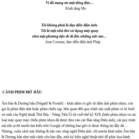
Vì đã mang ơn một tiếng đàn…
Kính tặng Mẹ
Tôi không phải là đạo diễn điện ảnh.
Tôi là một nhà thơ sử dụng máy quay
như một phương tiện để đi đến những ước mơ…
Jean Cocteau, đạo diễn điện ảnh Pháp
CẢNH PHIM MỞ ĐẦU
Âm bản & Dương bản (Négatif & Positif) – khái niệm có gốc từ điện ảnh phim nhựa, còn
gọi là phim điện ảnh hoặc phim chiếu rạp, liên quan đến quy trình sản xuất phim có từ buổi
sơ sinh của Nghệ thuật Thứ Bảy - Nàng Tiên Út từ cuối thế kỷ XIX (hiện phim nhựa và các
loại máy quay máy chiếu phim nhựa đã được đưa vào các Bảo tàng Điện ảnh), cái quy trình
mà nếu ai đó muốn tìm hiểu trên Google sẽ không bao giờ có được thông tin đầy đủ…
Nhưng, cuốn sách này không đi sâu vào công nghệ Điện ảnh, chỉ mượn khái niệm Âm bản
& Dương bản như một cánh cửa ban đầu, một ký hiệu nghệ thuật nhỏ để phác họa hành