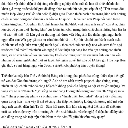
đó, nhân vật chính diện là chị cùng các đồng nghiệp diễn xuất tài hoa đã nhiệt thành cho
khán giả trong nước và thế giới dễ dàng nhận ra tính thù hằn giai cấp tới độ “Thù muôn đời
muôn kiếp không tan” ẩn sâu hoặc lộ diện giữa Thanh thiên bạch nhật trong hình ảnh những
chiến sĩ hoặc nông dân cầm vũ khí bảo vệ Tổ quốc… Nhà điện ảnh Pháp nổi danh René
Claire từng bảo: “Bộ phim thực chất là một bài thơ được viết bằng ánh sáng”, còn ở ta, phần
lớn các bộ phim thời “hoàng kim” của Điện ảnh cách mạng thực chất chỉ là những bản lên án
- tố cáo - tố khổ - lời kêu gọi sự thương hại, được viết bằng ánh lửa thiêu ngùn ngụt hoặc
ngọn đèn vạn Wát gay gắt của sự căm hờn thù hận… Sự thù hận đó tạo thành mạch máu
chính của cả một “nền văn nghệ minh họa” - theo cách nói của một nhà văn sớm thức ngộ
trước cái “hố thẳm” mà nhiều văn nghệ sĩ Việt hiện đại đang lao vào tựa những con thiêu
thân, và nó còn hằn vết tới tận hôm nay khiến các trang sách và các màn ảnh lớn nhỏ vẫn
nhuộm đỏ máu người như một sự tuyên bố ngầm quyết liệt xóa bỏ lời kêu gọi Hòa hợp Hòa
giải thực sự mà hàng ngày vẫn được ra rả trên các phương tiện truyền thông!
Thế nhớ lại mấy báo Thế viết thời bị Hãng cắt lương phải phiêu bạt cùng nhiều đạo diễn già -
trẻ vào Sài Gòn tìm đường cứu nghề. Anh sẽ tìm cách thuyết phục chị đọc chúng, cùng
nhiều tài liệu chính thức đã công bố (chứ không phải của Mạng xã hội và truyền miệng), hy
vọng chị sẽ là “Nhân chứng” sống có sức nặng không nhỏ trong việc đưa “thương vụ mua
bán” Hãng phim đầy phi lý và ô nhục này ra “thanh thiên bạch nhật”; đồng thời - điều này
quan trọng hơn - như vậy là chị sẽ cùng Thế thắp nén hương không chỉ tưởng nhớ mà còn
thay mặt cả nền điện ảnh Tạ lỗi - Sám hối trước linh hồn các nghệ sĩ điện ảnh đã chết tức
tưởi sau các cuộc truy bức tư tưởng & kiểm soát bữa ăn, và các nghệ sĩ điện ảnh đã hy sinh
anh dũng trong các mặt trận phía Nam trước năm 75 giữa lúc cầm máy quay!
ĐIỆN ẢNH VIỆT NAM - VÕ SĨ KHÔNG CÂN SỨC