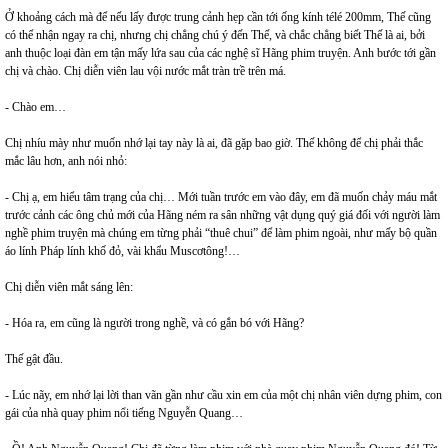
Ở khoảng cách mà để nếu lấy được trung cảnh hẹp cần tới ống kính télé 200mm, Thế cũng
có thể nhận ngay ra chị, nhưng chị chẳng chú ý đến Thế, và chắc chẳng biết Thế là ai, bởi
anh thuộc loại đàn em tận mấy lứa sau của các nghệ sĩ Hãng phim truyện. Anh bước tới gần
chị và chào. Chị diễn viên lau vội nước mắt tràn trề trên má.
- Chào em…
Chị nhíu mày như muốn nhớ lại tay này là ai, đã gặp bao giờ. Thế không để chị phải thắc
mắc lâu hơn, anh nói nhỏ:
- Chị ạ, em hiểu tâm trạng của chị… Mới tuần trước em vào đây, em đã muốn chảy máu mắt
trước cảnh các ông chủ mới của Hãng ném ra sân những vật dụng quý giá đối với người làm
nghề phim truyện mà chúng em từng phải “thuê chui” để làm phim ngoài, như mấy bộ quần
áo lính Pháp lính khố đỏ, vài khẩu Muscơtông!…
Chị diễn viên mắt sáng lên:
- Hóa ra, em cũng là người trong nghề, và có gắn bó với Hãng?
Thế gật đầu.
- Lúc nãy, em nhớ lại lời than vãn gần như cầu xin em của một chị nhân viên dựng phim, con
gái của nhà quay phim nổi tiếng Nguyễn Quang…