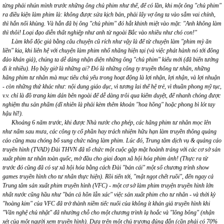
từng phải nhún mình trước những ông chủ phim như thế, để có lần, khi một ông "chủ phim"
ra điều kiện làm phim là: không được sửa kịch bản, phải lấy vợ ông ta vào sắm vai chính,
thì hắn nổi khùng. Và hắn đã bị ông "chủ phim" đó hắt khinh miệt vào mặt: "Anh không làm
thì thôi! Loại đạo diễn thất nghiệp như anh từ ngoài Bắc vào nhiều như chó con!"
Làm khổ độc giả bằng câu chuyện cũ rích như vậy là để từ chuyện làm "phim mỳ ăn
liền" kia, khi liên hệ với chuyện làm phim nhố nhăng hiện tại (và việc phát hành nó tới đông
đảo khán giả), chúng ta dễ dàng nhận diện những ông "chủ phim" kiểu mới (đã biến tướng
đi ít nhiều). Họ bây giờ là những ai? Đó là những công ty truyền thông tư nhân, những
hãng phim tư nhân mà mục tiêu chủ yếu trong hoạt động là lợi nhận, lợi nhận, và lợi nhuận
- còn những thứ khác như: nội dung giáo dục, vì tương lai thế hệ trẻ, vì thuần phong mỹ tục,
v.v. chỉ là đồ trang kim dán bên ngoài để dễ dàng trôi qua kiểm duyệt, để nhanh chóng được
nghiệm thu sản phẩm (dĩ nhiên là phải kèm thêm khoản "hoa hồng" hoặc phong bì lót tay
hậu hĩ!).
Khoảng 6 năm trước, khi được Nhà nước cho phép, các hãng phim tư nhân mọc lên
như nấm sau mưa, các công ty cổ phần hay trách nhiệm hữu hạn làm truyền thông quảng
cáo cũng mau chóng bổ sung chức năng làm phim. Lúc đó, Trung tâm dịch vụ & quảng cáo
truyền hình (TVAD) Đài THVN đã tổ chức một cuộc gặp mặt hoành tráng với các cơ sở sản
xuất phim tư nhân toàn quốc, mở đầu cho giai đoạn xã hội hóa phim ảnh! (Thực ra từ
trước đó cũng đã có sự xã hội hóa bằng cách Đài "bán cái" một số chương trình show
games truyền hình cho tư nhân thực hiện). Rồi tiến tới, "mật ngọt chết ruồi", đến ngay cả
Trung tâm sản xuất phim truyền hình (VFC) - một cơ sở làm phim truyện truyền hình lớn
nhất nước cũng hầu như "bán cả hồn lẫn xác" việc sản xuất phim cho tư nhân - và thời kỳ
"hoàng kim" của VFC đã trở thành niềm tiếc nuối của không ít khán giả truyền hình khi
"Văn nghệ chủ nhật" đã nhường chỗ cho một chương trình lạ hoắc và "lông bông" (nhận
xét của một người xem truyền hình). Dựa trên một chủ trương đúng đắn (cần phải có 70%