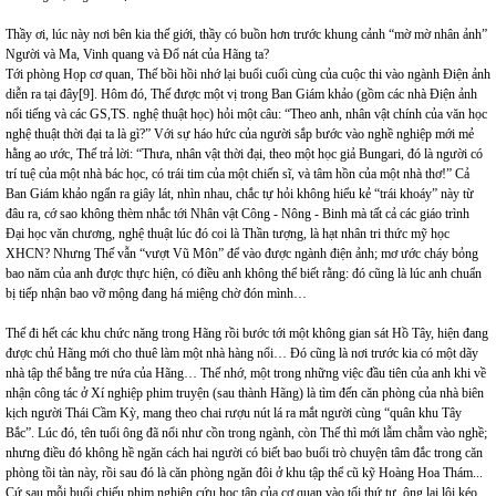
Thầy ơi, lúc này nơi bên kia thế giới, thầy có buồn hơn trước khung cảnh “mờ mờ nhân ảnh”
Người và Ma, Vinh quang và Đổ nát của Hãng ta?
Tới phòng Họp cơ quan, Thế bồi hồi nhớ lại buổi cuối cùng của cuộc thi vào ngành Điện ảnh
diễn ra tại đây
[9]
. Hôm đó, Thế được một vị trong Ban Giám khảo (gồm các nhà Điện ảnh
nổi tiếng và các GS,TS. nghệ thuật học) hỏi một câu: “Theo anh, nhân vật chính của văn học
nghệ thuật thời đại ta là gì?” Với sự háo hức của người sắp bước vào nghề nghiệp mới mẻ
hằng ao ước, Thế trả lời: “Thưa, nhân vật thời đại, theo một học giả Bungari, đó là người có
trí tuệ của một nhà bác học, có trái tim của một chiến sĩ, và tâm hồn của một nhà thơ!” Cả
Ban Giám khảo ngẩn ra giây lát, nhìn nhau, chắc tự hỏi không hiểu kẻ “trái khoáy” này từ
đâu ra, cớ sao không thèm nhắc tới Nhân vật Công - Nông - Binh mà tất cả các giáo trình
Đại học văn chương, nghệ thuật lúc đó coi là Thần tượng, là hạt nhân tri thức mỹ học
XHCN? Nhưng Thế vẫn “vượt Vũ Môn” để vào được ngành điện ảnh; mơ ước cháy bỏng
bao năm của anh được thực hiện, có điều anh không thể biết rằng: đó cũng là lúc anh chuẩn
bị tiếp nhận bao vỡ mộng đang há miệng chờ đón mình…
Thế đi hết các khu chức năng trong Hãng rồi bước tới một không gian sát Hồ Tây, hiện đang
được chủ Hãng mới cho thuê làm một nhà hàng nổi… Đó cũng là nơi trước kia có một dãy
nhà tập thể bằng tre nứa của Hãng… Thế nhớ, một trong những việc đầu tiên của anh khi về
nhận công tác ở Xí nghiệp phim truyện (sau thành Hãng) là tìm đến căn phòng của nhà biên
kịch người Thái Cầm Kỳ, mang theo chai rượu nút lá ra mắt người cùng “quân khu Tây
Bắc”. Lúc đó, tên tuổi ông đã nổi như cồn trong ngành, còn Thế thì mới lẫm chẫm vào nghề;
nhưng điều đó không hề ngăn cách hai người có biết bao buổi trò chuyện tâm đắc trong căn
phòng tồi tàn này, rồi sau đó là căn phòng ngăn đôi ở khu tập thể cũ kỹ Hoàng Hoa Thám...
Cứ sau mỗi buổi chiếu phim nghiên cứu học tập của cơ quan vào tối thứ tư, ông lại lôi kéo