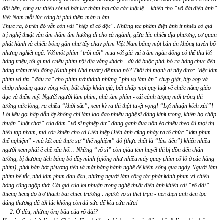
đôi bên, cùng sự thiếu sót và bất lực thảm hại của các luật lệ… khiến cho “võ đài điện ảnh”
Việt Nam mỗi lúc càng bị phủ thêm màn u ám.
Thực ra, ở trên đó vẫn còn vài “hiệp sĩ cô độc”. Những tác phẩm điện ảnh ít nhiều có giá
trị nghệ thuật vẫn âm thầm tìm hướng đi cho cả ngành, giữa lúc nhiều địa phương, cơ quan
phát hành và chiếu bóng gần như tẩy chay phim Việt Nam bằng một bản án không tuyên bố
nhưng nghiệt ngã. Với một phim “trôi nổi” mua với giá vài trăm ngàn đồng có thể thu lời
hàng triệu, tội gi mà chiếu phim nội địa vắng khách - dù đã buộc phải bỏ ra hàng chục đến
hàng trăm triệu đồng (Kinh phí Nhà nước) để mua nó? Thôi thì mạnh ai nấy được. Việc làm
phim và tìm “đầu ra” cho phim trở thành những “phi vụ làm ăn” chụp giật, bịp bợp và
chớp nhoáng quay vòng vốn, bất chấp khán giả, bất chấp mọi quy luật về chức năng giáo
dục và thẩm mỹ. Người người làm phim, nhà làm phim - cái cảnh tượng mới trông thì
tưởng nức lòng, ra chiều “khởi sắc”, xem kỹ ra thì thật tuyệt vọng! “Lợi nhuận kếch xù!”!
Lời kêu gọi hấp dẫn ấy không chỉ làm lao đao nhiều nghệ sĩ đáng kính trọng, khiến họ chấp
thuận “luật chơi” của đám “võ sĩ nghiệp dư” đang ganh đua uốn éo chiều theo đủ mọi thị
hiếu tạp nham, mà còn khiến cho cả Liên hiệp Điện ảnh cũng nhảy ra tổ chức “làm phim
thể nghiệm” - mà kết quả thực sự “thể nghiệm” đó (thực chất là “làm tiền”) khiến nhiều
người xem phải ê chề xấu hổ… Những “võ sĩ” còn giàu tâm huyết thì bị dồn đến chân
tường, bị thương tích băng bó đầy mình (giống như nhiều máy quay phim cổ lỗ ở các hãng
phim), phải bán bớt phương tiện và mặt bằng hành nghề để kiếm sống qua ngày. Người làm
phim bế tắc, nhà làm phim đau đầu, những người làm công tác phát hành phim và chiếu
bóng cũng ngộp thở. Cái giá của lợi nhuận trong nghệ thuật điện ảnh khiến cái “võ đài”
thiêng liêng đó trở thành bãi chiến trường : người võ sĩ thất trận - nền điện ảnh dân tộc
đáng thương đã tới lúc không còn đủ sức để kêu cứu nữa!
2. Ở đâu, những ông bầu của võ đài?