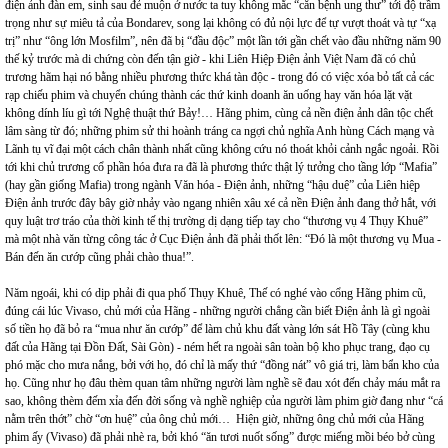
điện ảnh đàn em, sinh sau đẻ muộn ở nước ta tuy không mắc “căn bệnh ung thư” tới độ trầm
trọng như sự miêu tả của Bondarev, song lại không có đủ nội lực để tự vượt thoát và tự “xạ
trị” như “ông lớn Mosfilm”, nên đã bị “đầu độc” một lần tới gần chết vào đầu những năm 90
thế kỷ trước mà di chứng còn đến tận giờ - khi Liên Hiệp Điện ảnh Việt Nam đã có chủ
trương hãm hại nó bằng nhiều phương thức khá tàn độc - trong đó có việc xóa bỏ tất cả các
rạp chiếu phim và chuyển chúng thành các thứ kinh doanh ăn uống hay văn hóa lặt vặt
không dính líu gì tới Nghệ thuật thứ Bảy!… Hãng phim, cùng cả nền điện ảnh dân tộc chết
lâm sàng từ đó; những phim sử thi hoành tráng ca ngợi chủ nghĩa Anh hùng Cách mạng và
Lãnh tụ vĩ đại một cách chân thành nhất cũng không cứu nó thoát khỏi cảnh ngắc ngoải. Rồi
tới khi chủ trương cổ phần hóa đưa ra đã là phương thức thật lý tưởng cho tầng lớp “Mafia”
(hay gần giống Mafia) trong ngành Văn hóa - Điện ảnh, những “hậu duệ” của Liên hiệp
Điện ảnh trước đây bây giờ nhảy vào ngang nhiên xâu xé cả nền Điện ảnh đang thở hắt, với
quy luật trơ tráo của thời kinh tế thị trường dị dạng tiếp tay cho “thương vụ 4 Thụy Khuê”
mà một nhà văn từng công tác ở Cục Điện ảnh đã phải thốt lên: “Đó là một thương vụ Mua -
Bán đến ăn cướp cũng phải chào thua!”.
Năm ngoái, khi có dịp phải đi qua phố Thụy Khuê, Thế có nghé vào cổng Hãng phim cũ,
đúng cái lúc Vivaso, chủ mới của Hãng - những người chẳng cần biết Điện ảnh là gì ngoài
số tiền họ đã bỏ ra “mua như ăn cướp” để làm chủ khu đất vàng lớn sát Hồ Tây (cùng khu
đất của Hãng tại Đồn Đất, Sài Gòn) - ném hết ra ngoài sân toàn bộ kho phục trang, đạo cụ
phó mặc cho mưa nắng, bởi với họ, đó chỉ là mấy thứ “đồng nát” vô giá trị, làm bẩn kho của
họ. Cũng như họ đâu thèm quan tâm những người làm nghề sẽ đau xót đến chảy máu mắt ra
sao, không thèm đếm xỉa đến đời sống và nghề nghiệp của người làm phim giờ đang như “cá
nằm trên thớt” chờ “ơn huệ” của ông chủ mới… Hiện giờ, những ông chủ mới của Hãng
phim ấy (Vivaso) đã phải nhè ra, bởi khó “ăn tươi nuốt sống” được miếng mồi béo bở cùng