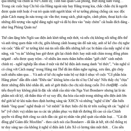
qua những vai chính là Nữ Chính ủy, Tình báo quân Giải phóng, Biệt động nằm vùng…
Trong các cuộc họp Chi bộ của Hãng ngoài này hay Hãng trong kia, chắc chắn chị là người
được quán triệt hoặc ở vai trò quán triệt người khác về tư tưởng phòng chống các nọc độc
phản Cách mạng ẩn náu trong các vần thơ, trang sách, phát ngôn, cảnh phim, thoại kịch của
những đối tượng văn nghệ đáng nghi ngờ và đã bị đưa vào “máy chém” cải huấn đích đáng -
như ông Phùng Quán nọ!
Thế câm lặng bên Ngôi sao điện ảnh khét tiếng một thời, và nếu chị không nổi tiếng đến thế
và anh từng quen thân với chị, giữa khung cảnh hoang tàn đổ nát này, anh sẽ kể cho chị nghe
vài cuộc “đấu tố” tư tưởng khó mà tin nổi dẫn đến những kết cục bi thảm của mấy nghệ sĩ tài
năng, vài “vụ án” không bao giờ được ghi lại chính thức hay mãi mãi chìm trong đống phim
négatif - nếu được quay trộm - về nhiều âm mưu thâm hiểm nhằm “giết chết” sinh mệnh
chính trị - nghề nghiệp lẫn nhau ở một vài thế hệ điện ảnh mang danh “trí thức”, “văn nghệ sĩ
có công với Cách mạng” trong Hãng mà Thế đã âm thầm nghe ngóng, sưu tầm, ghi chép
suốt nhiều năm qua… Và anh sẽ kể chị nghe toàn bộ sự thật ô nhục về cuộc “Cổ phần hóa
Hãng phim” dẫn đến cảnh “Điêu tàn” không kém của thi sĩ họ Chế này! Nếu thấy chị “chịu”
được những điều khó nhằn đó, anh sẽ giới thiệu cho chị nội dung cuốn
Trò chơi
[10]
- cuốn
tiểu thuyết tuy không phải là đặc sắc nhất của nhà văn Nga Yuri Bondarev nhưng lại là tác
phẩm nói rất kỹ, rất thấm thía về sự suy đồi, tha hóa của một trong những nền điện ảnh lớn
thế giới kể từ khi tuân theo định hướng sáng tác XHCN và những “nghệ sĩ lớn” dần biến
thành “ông quan” nghệ thuật có “sứ mệnh” là thực hiện chỉ thị từ trên xuống tới các “nghệ sĩ
bé” (về chức vụ) nhằm tạo ra các tác phẩm phục vụ thật tốt đường lối cao cả của Chính
quyền và đồng thời cũng xa cách dần các giá trị nhân văn phổ quát của nhân loại… “Cái đít
đồng ghế Giám đốc Mosfilm” - theo cách nói của Bondarev - đã lấn át hết, tới chỗ thống trị
tư duy sáng tạo của không ít nghệ sĩ điện ảnh Liên Xô có lương tâm một thời… Còn nền