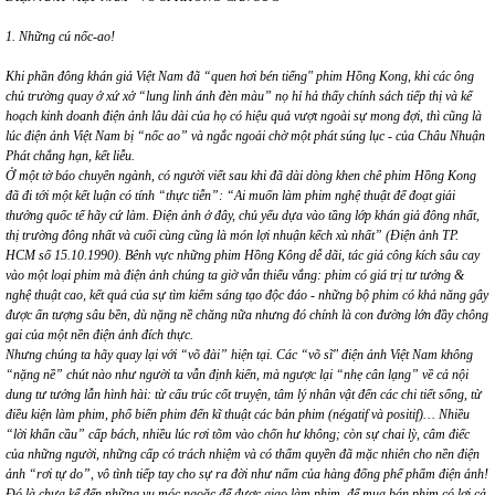
1. Những cú nốc-ao!
Khi phần đông khán giả Việt Nam đã “quen hơi bén tiếng" phim Hồng Kong, khi các ông
chủ trường quay ở xứ xở “lung linh ánh đèn màu” nọ hỉ hả thấy chính sách tiếp thị và kế
hoạch kinh doanh điện ảnh lâu dài của họ có hiệu quả vượt ngoài sự mong đợi, thì cũng là
lúc điện ảnh Việt Nam bị “nốc ao” và ngắc ngoải chờ một phát súng lục - của Châu Nhuận
Phát chẳng hạn, kết liễu.
Ở một tờ báo chuyên ngành, có người viết sau khi đã dài dòng khen chê phim Hồng Kong
đã đi tới một kết luận có tính “thực tiễn”: “Ai muốn làm phim nghệ thuật để đoạt giải
thưởng quốc tế hãy cứ làm. Điện ảnh ở đây, chủ yếu dựa vào tầng lớp khán giả đông nhất,
thị trường đông nhất và cuối cùng cũng là món lợi nhuận kếch xù nhất” (Điện ảnh TP.
HCM số 15.10.1990). Bênh vực những phim Hồng Kông dễ dãi, tác giả công kích sâu cay
vào một loại phim mà điện ảnh chúng ta giờ vẫn thiếu vắng: phim có giá trị tư tưởng &
nghệ thuật cao, kết quả của sự tìm kiếm sáng tạo độc đáo - những bộ phim có khả năng gây
được ấn tượng sâu bền, dù nặng nề chăng nữa nhưng đó chính là con đường lớn đầy chông
gai của một nền điện ảnh đích thực.
Nhưng chúng ta hãy quay lại với “võ đài” hiện tại. Các “võ sĩ" điện ảnh Việt Nam không
“nặng nề” chút nào như người ta vẫn định kiến, mà ngược lại “nhẹ cân lạng” về cả nội
dung tư tưởng lẫn hình hài: từ cấu trúc cốt truyện, tâm lý nhân vật đến các chi tiết sống, từ
điều kiện làm phim, phổ biến phim đến kĩ thuật các bản phim (négatif và positif)… Nhiều
“lời khẩn cầu” cấp bách, nhiều lúc rơi tõm vào chốn hư không; còn sự chai lỳ, câm điếc
của những người, những cấp có trách nhiệm và có thẩm quyền đã mặc nhiên cho nền điện
ảnh “rơi tự do”, vô tình tiếp tay cho sự ra đời như nấm của hàng đống phế phẩm điện ảnh!
Đó là chưa kể đến những vụ móc ngoặc để được giao làm phim, để mua bán phim có lợi cả