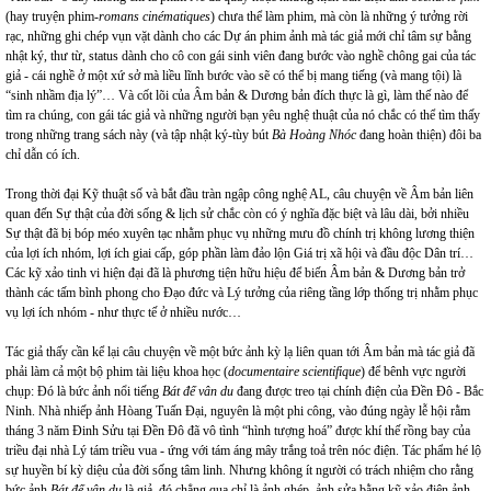
(hay truyện phim-
romans cinématiques
) chưa thể làm phim, mà còn là những ý tưởng rời
rạc, những ghi chép vụn vặt dành cho các Dự án phim ảnh mà tác giả mới chỉ tâm sự bằng
nhật ký, thư từ, status dành cho cô con gái sinh viên đang bước vào nghề chông gai của tác
giả - cái nghề ở một xứ sở mà liều lĩnh bước vào sẽ có thể bị mang tiếng (và mang tội) là
“sinh nhầm địa lý”… Và cốt lõi của Âm bản & Dương bản đích thực là gì, làm thế nào để
tìm ra chúng, con gái tác giả và những người bạn yêu nghệ thuật của nó chắc có thể tìm thấy
trong những trang sách này (và tập nhật ký-tùy bút
Bà Hoàng Nhóc
đang hoàn thiện) đôi ba
chỉ dẫn có ích.
Trong thời đại Kỹ thuật số và bắt đầu tràn ngập công nghệ AL, câu chuyện về Âm bản liên
quan đến Sự thật của đời sống & lịch sử chắc còn có ý nghĩa đặc biệt và lâu dài, bởi nhiều
Sự thật đã bị bóp méo xuyên tạc nhằm phục vụ những mưu đồ chính trị không lương thiện
của lợi ích nhóm, lợi ích giai cấp, góp phần làm đảo lộn Giá trị xã hội và đầu độc Dân trí…
Các kỹ xảo tinh vi hiện đại đã là phương tiện hữu hiệu để biến Âm bản & Dương bản trở
thành các tấm bình phong cho Đạo đức và Lý tưởng của riêng tầng lớp thống trị nhằm phục
vụ lợi ích nhóm - như thực tế ở nhiều nước…
Tác giả thấy cần kể lại câu chuyện về một bức ảnh kỳ lạ liên quan tới Âm bản mà tác giả đã
phải làm cả một bộ phim tài liệu khoa học (
documentaire scientifique
) để bênh vực người
chụp: Đó là bức ảnh nổi tiếng
Bát đế vân du
đang được treo tại chính điện của Đền Đô - Bắc
Ninh. Nhà nhiếp ảnh Hòang Tuấn Đại, nguyên là một phi công, vào đúng ngày lễ hội rằm
tháng 3 năm Đinh Sửu tại Đền Đô đã vô tình “hình tượng hoá” được khí thế rồng bay của
triều đại nhà Lý tám triều vua - ứng với tám áng mây trắng toả trên nóc điện. Tác phẩm hé lộ
sự huyền bí kỳ diệu của đời sống tâm linh. Nhưng không ít người có trách nhiệm cho rằng
bức ảnh
Bát đế vân du
là giả, đó chẳng qua chỉ là ảnh ghép, ảnh sửa bằng kỹ xảo điện ảnh,