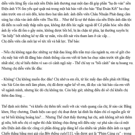
diễn viên lừng lẫy của một nền Điện ảnh thương mại một dạo đã góp phần “hạ đo ván” nền
Điện ảnh VN ốm yếu què quặt mà trong một bài báo viết cho báo “Đại Đoàn Kết” ba chục
năm trước em có nói đến, kèm theo hai tấm ảnh: ảnh diễn viên Châu Nhuận Phát đang cầm
súng lục chĩa vào ảnh diễn viên Thu Hà… Như thế là sự thê thảm của nền Điện ảnh dân tộc
đã diễn ra suốt mấy thập niên qua, không đợi đến lúc ngắc ngoải để Cổ phần hóa: nền điện
ảnh ấy vốn đã ốm o gầy mòn, không được bồi bổ, bị ăn chặn tứ phía, lại thường xuyên bị
“ăn hiếp” bởi những kẻ tự đắc tự mãn, vừa dốt nát vừa tham lam ở các cấp…
Chị diễn viên cắn môi lại vẻ tức tối và bất lực. Thế bảo:
- Nếu chị không ngại đọc những sự thật đau lòng đến trần trụi của ngành ta, em sẽ gửi cho
chị mấy bài viết đã đăng báo chính thống của em viết từ hơn ba chục năm trước tới gần đây
nhất nhé, chị sẽ hiểu thêm vì sao có cảnh ngộ này - Thế chỉ tay ra “bối cảnh” tàn tạ hoang vu.
Nhưng chị diễn viên lắc đầu:
- Không! Chị không muốn đọc đâu! Chị nhớ ra em rồi, từ lúc mấy đạo diễn phải rời Hãng
vào Sài Gòn tìm mối làm phim, chị đã được nghe kể về em, đã đọc các bài báo của em viết
về ngành mình, nhưng lúc đó chị không tin. Còn bây giờ, những điều đó sẽ chỉ khiến chị
thêm đau lòng…
Thế định nói thêm: “và khiến chị thêm tiếc nuối với các vinh quang của chị; lẽ nào các Bằng
khen, Huy chương, Danh hiệu cao quý chị đoạt được lại dính líu thậm chí có nguồn gốc từ
sự bê bối khủng hoảng kia?… Nhưng Thế chợt thấy thương hại chị, anh không nỡ nói thêm
gì nữa, bởi nếu chị có nghe thì chắc không chịu đựng nổi điều này: sự phá sản của cả một
nền Điện ảnh dân tộc cũng có phần đóng góp đáng kể của nhiều tác phẩm điện ảnh ca ngợi
Chiến thắng bằng mọi giá của
Bên thắng cuộc
[11]
, vẫn được gọi là “Phim Cúng cụ” - trong