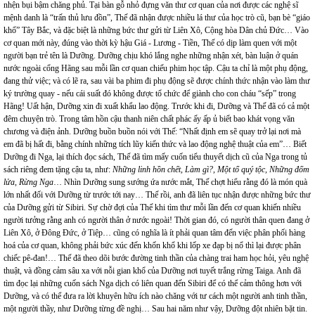
nhện bụi bậm chăng phủ. Tại bàn gỗ nhỏ đựng văn thư cơ quan của nơi được các nghệ sĩ
mệnh danh là “trấn thủ lưu đồn”, Thế đã nhận được nhiều lá thư của học trò cũ, bạn bè “giáo
khổ” Tây Bắc, và đặc biệt là những bức thư gửi từ Liên Xô, Cộng hòa Dân chủ Đức… Vào
cơ quan mới này, đúng vào thời kỳ hậu Giá - Lương - Tiền, Thế có dịp làm quen với một
người bạn trẻ tên là Dưỡng. Dưỡng chịu khó lắng nghe những nhận xét, bàn luận ở quán
nước ngoài cổng Hãng sau mỗi lần cơ quan chiếu phim học tập. Cậu ta chỉ là một phụ động,
đang thử việc; và có lẽ ra, sau vài ba phim đi phụ động sẽ được chính thức nhận vào làm thư
ký trường quay - nếu cái suất đó không được tổ chức để giành cho con cháu “sếp” trong
Hãng! Uất hận, Dưỡng xin đi xuất khẩu lao động. Trước khi đi, Dưỡng và Thế đã có cả một
đêm chuyện trò. Trong tâm hồn cậu thanh niên chất phác ấy ấp ủ biết bao khát vọng văn
chương và điện ảnh. Dưỡng buồn buồn nói với Thế: “Nhất định em sẽ quay trở lại nơi mà
em đã bị hất đi, bằng chính những tích lũy kiến thức và lao động nghệ thuật của em”… Biết
Dưỡng đi Nga, lại thích đọc sách, Thế đã tìm mấy cuốn tiểu thuyết dịch cũ của Nga trong tủ
sách riêng đem tặng cậu ta, như:
Những linh hồn chết, Làm gì?, Một tổ quý tộc, Những đốm
lửa, Rừng Nga
… Nhìn Dưỡng sung sướng ứa nước mắt, Thế chợt hiểu rằng đó là món quà
lớn nhất đối với Dưỡng từ trước tới nay… Thế rồi, anh đã liên tục nhận được những bức thư
của Dưỡng gửi từ Sibiri. Sự chờ đợi của Thế khi tìm thư mỗi lần đến cơ quan khiến nhiều
người tưởng rằng anh có người thân ở nước ngoài! Thời gian đó, có người thân quen đang ở
Liên Xô, ở Đông Đức, ở Tiệp… cũng có nghĩa là ít phải quan tâm đến việc phân phối hàng
hoá của cơ quan, không phải bức xúc đến khốn khổ khi lốp xe đạp bị nổ thì lại được phân
chiếc pê-đan!… Thế đã theo dõi bước đường tinh thần của chàng trai ham học hỏi, yêu nghệ
thuật, và đồng cảm sâu xa với nỗi gian khổ của Dưỡng nơi tuyết trắng rừng Taiga. Anh đã
tìm đọc lại những cuốn sách Nga dịch có liên quan đến Sibiri để có thể cảm thông hơn với
Dưỡng, và có thể đưa ra lời khuyên hữu ích nào chăng với tư cách một người anh tinh thần,
một người thầy, như Dưỡng từng đề nghị… Sau hai năm như vậy, Dưỡng đột nhiên bặt tin.