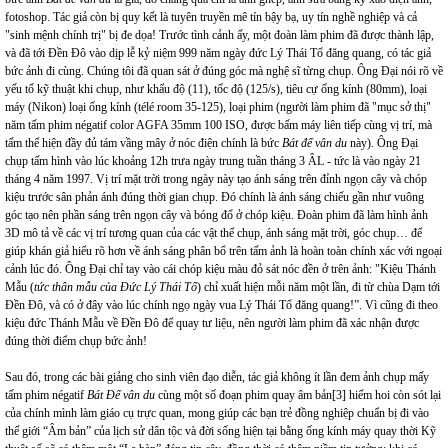
fotoshop. Tác giả còn bị quy kết là tuyên truyền mê tín bậy bạ, uy tín nghề nghiệp và cả
"sinh mệnh chính trị" bị đe dọa! Trước tình cảnh ấy, một đoàn làm phim đã được thành lập,
và đã tới Đền Đô vào dịp lễ kỷ niệm 999 năm ngày đức Lý Thái Tổ đăng quang, có tác giả
bức ảnh đi cùng. Chúng tôi đã quan sát ở đúng góc mà nghệ sĩ từng chụp. Ông Đại nói rõ về
yếu tố kỹ thuật khi chụp, như khẩu độ (11), tốc độ (125/s), tiêu cự ống kính (80mm), loại
máy (Nikon) loại ống kính (télé room 35-125), loại phim (người làm phim đã "mục sở thị"
năm tấm phim négatif color AGFA 35mm 100 ISO, được bấm máy liên tiếp cùng vị trí, mà
tấm thể hiện đầy đủ tám vầng mây ở nóc điện chính là bức
Bát đế vân du
này). Ông Đại
chụp tấm hình vào lúc khoảng 12h trưa ngày trung tuần tháng 3 ÂL - tức là vào ngày 21
tháng 4 năm 1997. Vị trí mặt trời trong ngày này tạo ánh sáng trên đỉnh ngọn cây và chóp
kiệu trước sân phản ánh đúng thời gian chụp. Đó chính là ánh sáng chiếu gần như vuông
góc tạo nên phần sáng trên ngọn cây và bóng đổ ở chóp kiệu. Đoàn phim đã làm hình ảnh
3D mô tả về các vị trí tương quan của các vật thể chụp, ánh sáng mặt trời, góc chụp… để
giúp khán giả hiểu rõ hơn về ánh sáng phân bổ trên tấm ảnh là hoàn toàn chính xác với ngoại
cảnh lúc đó. Ông Đại chỉ tay vào cái chóp kiệu màu đỏ sát nóc đền ở trên ảnh: "Kiệu Thánh
Mẫu (
tức thân mẫu của Đức Lý Thái Tổ
) chỉ xuất hiện mỗi năm một lần, đi từ chùa Dạm tới
Đền Đô, và có ở đây vào lúc chính ngọ ngày vua Lý Thái Tổ đăng quang!”. Vì cũng đi theo
kiệu đức Thánh Mẫu về Đền Đô để quay tư liệu, nên người làm phim đã xác nhận được
đúng thời điểm chụp bức ảnh!
Sau đó, trong các bài giảng cho sinh viên đạo diễn, tác giả không ít lần đem ảnh chụp mấy
tấm phim négatif
Bát Đế vân du
cùng một số đoạn phim quay âm bản
[3]
hiếm hoi còn sót lại
của chính mình làm giáo cụ trực quan, mong giúp các bạn trẻ đồng nghiệp chuẩn bị đi vào
thế giới “Âm bản” của lịch sử dân tộc và đời sống hiện tại bằng ống kính máy quay thời Kỹ