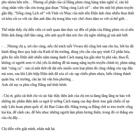
phe nhóm bên trên… Nhưng số phận của cả Hãng phim cùng hàng trăm nghệ sĩ, cán bộ
công nhân viên vẫn còn trong giai đoạn “Sống cùng Lịch sử” - như tên một bộ phim truyện
gần đây, “Sống cùng Lịch sử” với Vinh và Nhục của một nền Điện ảnh chịu nhiều thua thiệt
và kém cỏi so với các đàn anh đàn chị trong khu vực chứ chưa dám so với cả thế giới…
Thế nhận thấy chị diễn viên có mối quan tâm thực sự đến số phận của Hãng phim và cả nền
Điện ảnh đang chết lâm sàng, nên anh quyết tâm nói cho chị nghe những gì mà anh biết:
- …Nhưng chị ạ, xét cho cùng, nếu chỉ trách mỗi Vivaso thì cũng hơi oan cho họ, bởi họ đã
hành động theo quy luật của Kinh tế thị trường, đúng yêu cầu của quy trình Cổ phần hóa,
giữa lúc nền Điện ảnh nhiều năm mang danh Cách mạng kia gần như bị phá sản, thua lỗ,
không có người xem vì chủ yếu là những đề tài mang nặng tuyên truyền chính trị, phim nặng
tính “cúng cụ” - mà cả một thời rất dài nếu muốn xem loại phim đó cũng chẳng còn rạp đâu
mà xem, sau khi Liên hiệp Điện ảnh đã xóa sổ các rạp chiếu phim nhựa, biến chúng thành
quán bia, vũ trường, câu lạc bộ văn hóa phường…
Anh chỉ tay ra phía cổng Hãng mở tênh hênh:
- Chị ơi, giữa cái thời chị và các bậc thầy điện ảnh của chị em ta đang lâng lâng tự hào với
những tác phẩm điện ảnh ca ngợi lý tưởng Cách mạng cao đẹp được trao giải chiếu cố tại
mấy Liên hoan phim quốc tế, thì Ban Giám đốc Hãng trưng ra Bảng chữ to treo trước cổng
kia kìa, để cảnh cáo, để bêu nhục những người làm phim lương thiện, trong đó có thằng em
của chị đây…
Chị diễn viên giật mình, nhăn mặt lại: