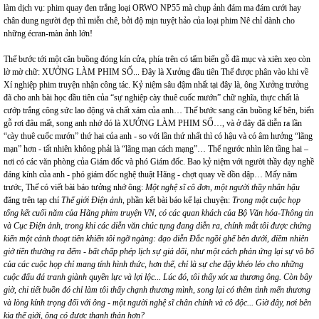
làm dịch vụ: phim quay đen trắng loại ORWO NP55 mà chụp ảnh đám ma đám cưới hay
chân dung người đẹp thì miễn chê, bởi độ mịn tuyệt hảo của loại phim Nê chỉ dành cho
những écran-màn ảnh lớn!
Thế bước tới một căn buồng đóng kín cửa, phía trên có tấm biển gỗ đã mục và xiên xẹo còn
lờ mờ chữ: XƯỞNG LÀM PHIM SỐ... Đây là Xưởng đầu tiên Thế được phân vào khi về
Xí nghiệp phim truyện nhận công tác. Kỷ niệm sâu đậm nhất tại đây là, ông Xưởng trưởng
đã cho anh bài học đầu tiên của “sự nghiệp cày thuê cuốc mướn” chữ nghĩa, thực chất là
cướp trắng công sức lao động và chất xám của anh… Thế bước sang căn buồng kế bên, biển
gỗ rơi đâu mất, song anh nhớ đó là XƯỞNG LÀM PHIM SỐ…, và ở đây đã diễn ra lần
“cày thuê cuốc mướn” thứ hai của anh - so với lần thứ nhất thì có hậu và có âm hưởng “lãng
mạn” hơn - tất nhiên không phải là “lãng mạn cách mạng”… Thế ngước nhìn lên tầng hai –
nơi có các văn phòng của Giám đốc và phó Giám đốc. Bao kỷ niệm với người thầy dạy nghề
đáng kính của anh - phó giám đốc nghệ thuật Hãng - chợt quay về dồn dập… Mấy năm
trước, Thế có viết bài báo tưởng nhớ ông:
Một nghệ sĩ cô đơn, một người thầy nhân hậu
đăng trên tạp chí
Thế giới Điện ảnh
, phần kết bài báo kể lại chuyện:
Trong một cuộc họp
tổng kết cuối năm của Hãng phim truyện VN, có các quan khách của Bộ Văn hóa-Thông tin
và Cục Điện ảnh, trong khi các diễn văn chúc tụng đang diễn ra, chính mắt tôi được chứng
kiến một cảnh thoạt tiên khiến tôi ngỡ ngàng: đạo diễn Đắc ngồi ghế bên dưới, điềm nhiên
giở tiền thưởng ra đếm - bất chấp phép lịch sự giả dối, như một cách phản ứng lại sự vô bổ
của các cuộc họp chỉ mang tính hình thức, hơn thế, chỉ là sự che đậy khéo léo cho những
cuộc đấu đá tranh giành quyền lực và lợi lộc... Lúc đó, tôi thấy xót xa thương ông. Còn bây
giờ, chi tiết buồn đó chỉ làm tôi thấy chạnh thương mình, song lại có thêm tình mến thương
và lòng kính trọng đối với ông - một người nghệ sĩ chân chính và cô độc... Giờ đây, nơi bên
kia thế giới, ông có được thanh thản hơn?