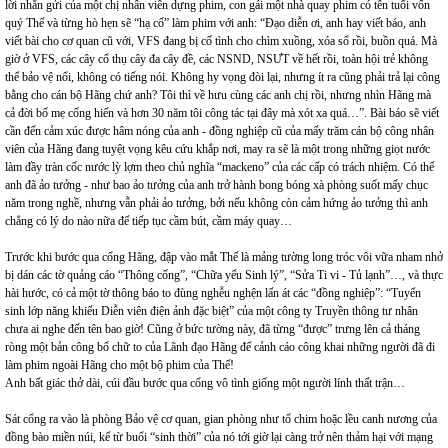
lời nhắn gửi của một chị nhân viên dựng phim, con gái một nhà quay phim có tên tuổi vốn
quý Thế và từng hò hẹn sẽ “hạ cố” làm phim với anh: “Đạo diễn ơi, anh hay viết báo, anh
viết bài cho cơ quan cũ với, VFS đang bị cố tình cho chìm xuồng, xóa sổ rồi, buồn quá. Mà
giờ ở VFS, các cây cổ thụ cây đa cây đề, các NSND, NSƯT về hết rồi, toàn hội trẻ không
thể bảo vệ nổi, không có tiếng nói. Không hy vọng đòi lại, nhưng ít ra cũng phải trả lại công
bằng cho cán bộ Hãng chứ anh? Tôi thì về hưu cùng các anh chị rồi, nhưng nhìn Hãng mà
cả đời bố mẹ cống hiến và hơn 30 năm tôi công tác tại đây mà xót xa quá…”. Bài báo sẽ viết
cần đến cảm xúc được hâm nóng của anh - đồng nghiệp cũ của mấy trăm cán bộ công nhân
viên của Hãng đang tuyệt vọng kêu cứu khắp nơi, may ra sẽ là một trong những giọt nước
làm đầy tràn cốc nước lỳ lợm theo chủ nghĩa “mackeno” của các cấp có trách nhiệm. Có thể
anh đã ảo tưởng - như bao ảo tưởng của anh trở hành bong bóng xà phòng suốt mấy chục
năm trong nghề, nhưng vẫn phải ảo tưởng, bởi nếu không còn cảm hứng ảo tưởng thì anh
chẳng có lý do nào nữa để tiếp tục cầm bút, cầm máy quay…
Trước khi bước qua cổng Hãng, đập vào mắt Thế là mảng tường long tróc vôi vữa nham nhở
bị dán các tờ quảng cáo “Thông cống”, “Chữa yếu Sinh lý”, “Sửa Ti vi - Tủ lạnh”…, và thực
hài hước, có cả một tờ thông báo to đùng nghễu nghện lấn át các “đồng nghiệp”: “Tuyển
sinh lớp năng khiếu Diễn viên điện ảnh đặc biệt” của một công ty Truyền thông tư nhân
chưa ai nghe đến tên bao giờ! Cũng ở bức tường này, đã từng “được” trưng lên cả tháng
ròng một bản công bố chữ to của Lãnh đạo Hãng để cảnh cáo công khai những người đã đi
làm phim ngoài Hãng cho một bộ phim của Thế!
Anh bất giác thở dài, cúi đầu bước qua cổng vô tình giống một người lính thất trận…
Sát cổng ra vào là phòng Bảo vệ cơ quan, gian phòng như tổ chim hoặc lều canh nương của
đồng bào miền núi, kể từ buổi “sinh thời” của nó tới giờ lại càng trở nên thảm hại với mạng