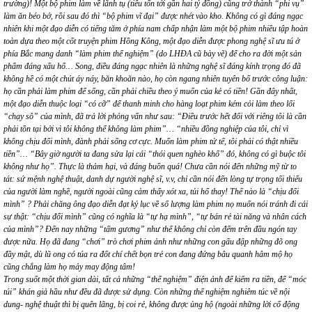
trường)! Một bộ phim làm về lãnh tụ (tiêu tốn tới gần hai tỷ đồng) cũng trở thành “phi vụ”
làm ăn béo bở, rồi sau đó thì “bộ phim vĩ đại” được nhét vào kho. Không có gì đáng ngạc
nhiên khi một đạo diễn có tiếng tăm ở phía nam chấp nhận làm một bộ phim nhiều tập hoàn
toàn dựa theo một cốt truyện phim Hồng Kông, một đạo diễn được phong nghệ sĩ ưu tú ở
phía Bắc mang danh “làm phim thể nghiệm” (do LHĐA cũ bày vẽ) để cho ra đời một sản
phẩm đáng xấu hổ… Song, điều đáng ngạc nhiên là những nghệ sĩ đáng kính trọng đó đã
không hề có một chút áy náy, băn khoăn nào, họ còn ngang nhiên tuyên bố trước công luận:
họ cần phải làm phim để sống, cần phải chiều theo ý muốn của kẻ có tiền! Gần đây nhất,
một đạo diễn thuộc loại “có cỡ” để thanh minh cho hàng loạt phim kém cỏi làm theo lối
“chạy sô” của mình, đã trả lời phỏng vấn như sau: “Điều trước hết đối với riêng tôi là cần
phải tồn tại bởi vì tôi không thể không làm phim”… “nhiều đồng nghiệp của tôi, chỉ vì
không chịu đổi mình, đành phải sống cơ cực. Muốn làm phim tử tế, tôi phải có thật nhiều
tiền”… “Bây giờ người ta đang sửa lại cái “thói quen nghèo khổ” đó, không có gì buộc tôi
không như họ”. Thực là thảm hại, và đáng buồn quá! Chưa cần nói đến những mỹ từ to
tát: sứ mệnh nghệ thuật, danh dự người nghệ sĩ, v.v, chỉ cần nói đến lòng tự trọng tối thiểu
của người làm nghề, người ngoài cũng cảm thấy xót xa, tủi hổ thay! Thế nào là “chịu đổi
mình” ? Phải chăng ông đạo diễn đạt kỷ lục về số lượng làm phim nọ muốn nói tránh đi cái
sự thật: “chịu đổi mình” cũng có nghĩa là “tự hạ mình”, “tự bán rẻ tài năng và nhân cách
của mình”? Đến nay những “tấm gương” như thế không chỉ còn đếm trên đầu ngón tay
được nữa. Họ đã đang “chơi” trò chơi phim ảnh như những con gấu đập những đõ ong
đầy mật, dù lũ ong có túa ra đốt chí chết bọn trẻ con đang đứng bâu quanh hâm mộ họ
cũng chẳng làm họ mảy may động tâm!
Trong suốt một thời gian dài, tất cả những “thể nghiệm” điện ảnh để kiếm ra tiền, để “móc
túi” khán giả hầu như đều đã được sử dụng. Còn những thể nghiệm nghiêm túc về nội
dung- nghệ thuật thì bị quên lãng, bị coi rẻ, không được ủng hộ (ngoài những lời cổ động