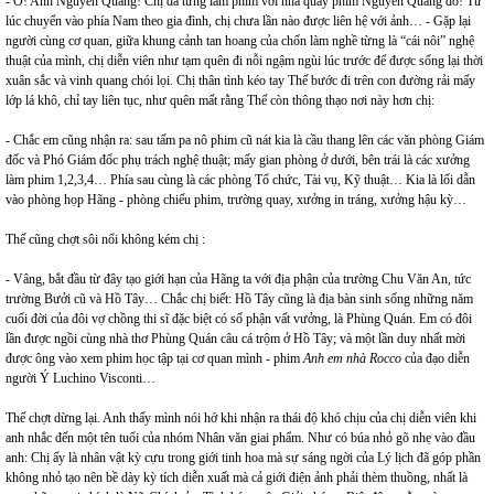
- Ồ! Anh Nguyễn Quang! Chị đã từng làm phim với nhà quay phim Nguyễn Quang đó! Từ
lúc chuyển vào phía Nam theo gia đình, chị chưa lần nào được liên hệ với ảnh… - Gặp lại
người cùng cơ quan, giữa khung cảnh tan hoang của chốn làm nghề từng là “cái nôi” nghệ
thuật của mình, chị diễn viên như tạm quên đi nỗi ngậm ngùi lúc trước để được sống lại thời
xuân sắc và vinh quang chói lọi. Chị thân tình kéo tay Thế bước đi trên con đường rải mấy
lớp lá khô, chỉ tay liên tục, như quên mất rằng Thế còn thông thạo nơi này hơn chị:
- Chắc em cũng nhận ra: sau tấm pa nô phim cũ nát kia là cầu thang lên các văn phòng Giám
đốc và Phó Giám đốc phụ trách nghệ thuật; mấy gian phòng ở dưới, bên trái là các xưởng
làm phim 1,2,3,4… Phía sau cùng là các phòng Tổ chức, Tài vụ, Kỹ thuật… Kia là lối dẫn
vào phòng họp Hãng - phòng chiếu phim, trường quay, xưởng in tráng, xưởng hậu kỳ…
Thế cũng chợt sôi nổi không kém chị :
- Vâng, bắt đầu từ đây tạo giới hạn của Hãng ta với địa phận của trường Chu Văn An, tức
trường Bưởi cũ và Hồ Tây… Chắc chị biết: Hồ Tây cũng là địa bàn sinh sống những năm
cuối đời của đôi vợ chồng thi sĩ đặc biệt có số phận vất vưởng, là Phùng Quán. Em có đôi
lần được ngồi cùng nhà thơ Phùng Quán câu cá trộm ở Hồ Tây; và một lần duy nhất mời
được ông vào xem phim học tập tại cơ quan mình - phim
Anh em nhà Rocco
của đạo diễn
người Ý Luchino Visconti…
Thế chợt dừng lại. Anh thấy mình nói hớ khi nhận ra thái độ khó chịu của chị diễn viên khi
anh nhắc đến một tên tuổi của nhóm Nhân văn giai phẩm. Như có búa nhỏ gõ nhẹ vào đầu
anh: Chị ấy là nhân vật kỳ cựu trong giới tinh hoa mà sự sáng ngời của Lý lịch đã góp phần
không nhỏ tạo nên bề dày kỳ tích diễn xuất mà cả giới điện ảnh phải thèm thuồng, nhất là