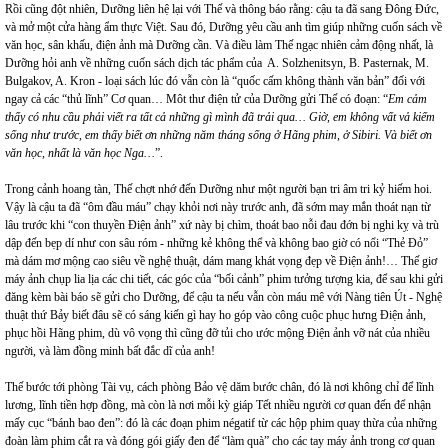
Rồi cũng đột nhiên, Dưỡng liên hệ lại với Thế và thông báo rằng: cậu ta đã sang Đông Đức,
và mở một cửa hàng ẩm thực Việt. Sau đó, Dưỡng yêu cầu anh tìm giúp những cuốn sách về
văn học, sân khấu, điện ảnh mà Dưỡng cần. Và điều làm Thế ngạc nhiên cảm động nhất, là
Dưỡng hỏi anh về những cuốn sách dịch tác phẩm của A. Solzhenitsyn, B. Pasternak, M.
Bulgakov, A. Kron - loại sách lúc đó vẫn còn là “quốc cấm không thành văn bản” đối với
ngay cả các “thủ lĩnh” Cơ quan… Môt thư điện tử của Dưỡng gửi Thế có đoạn: “
Em cảm
thấy có nhu cầu phải viết ra tất cả những gì mình đã trải qua… Giờ, em không vất vả kiếm
sống như trước, em thấy biết ơn những năm tháng sống ở Hãng phim, ở Sibiri. Và biết ơn
văn học, nhất là văn học Nga…
”.
Trong cảnh hoang tàn, Thế chợt nhớ đến Dưỡng như một người bạn tri âm tri kỷ hiếm hoi.
Vậy là cậu ta đã “ôm đầu máu” chạy khỏi nơi này trước anh, đã sớm may mắn thoát nạn từ
lâu trước khi “con thuyền Điện ảnh” xứ này bị chìm, thoát bao nỗi đau đớn bị nghi kỵ và trù
dập đến bẹp dí như con sâu róm - những kẻ không thể và không bao giờ có nổi “Thẻ Đỏ”
mà dám mơ mộng cao siêu về nghệ thuật, dám mang khát vọng đẹp về Điện ảnh!… Thế giơ
máy ảnh chụp lia lịa các chi tiết, các góc của “bối cảnh” phim tưởng tượng kia, để sau khi gửi
đăng kèm bài báo sẽ gửi cho Dưỡng, để cậu ta nếu vẫn còn máu mê với Nàng tiên Út - Nghệ
thuật thứ Bảy biết đâu sẽ có sáng kiến gì hay ho góp vào công cuộc phục hưng Điện ảnh,
phục hồi Hãng phim, dù vô vọng thì cũng đỡ tủi cho ước mộng Điện ảnh vỡ nát của nhiều
người, và làm đồng minh bất đắc dĩ của anh!
Thế bước tới phòng Tài vụ, cách phòng Bảo vệ dăm bước chân, đó là nơi không chỉ để lĩnh
lương, lĩnh tiền hợp đồng, mà còn là nơi mỗi kỳ giáp Tết nhiều người cơ quan đến để nhận
mấy cục “bánh bao đen”: đó là các đoạn phim négatif từ các hộp phim quay thừa của những
đoàn làm phim cắt ra và đóng gói giấy đen để “làm quà” cho các tay máy ảnh trong cơ quan