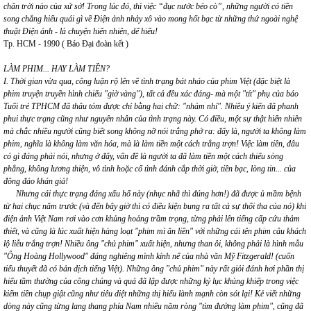
chân trời nào của xứ sở! Trong lúc đó, thì việc “đục nước béo cò”, những người có tiền
song chẳng hiểu quái gì về Điện ảnh nhảy xô vào mong hốt bạc từ những thứ ngoài nghệ
thuật Điện ảnh - là chuyện hiển nhiên, dể hiểu!
Tp. HCM - 1990 ( Báo Đại đoàn kết )
LÀM PHIM... HAY LÀM TIỀN?
I. Thời gian vừa qua, công luận rộ lên về tình trạng bát nháo của phim Việt (đặc biệt là
phim truyện truyền hình chiếu "giờ vàng"), tất cả đều xác đáng- mà một "tít" phụ của báo
Tuổi trẻ TPHCM đã thâu tóm được chỉ bằng hai chữ: "nhảm nhí". Nhiều ý kiến đã phanh
phui thực trạng cũng như nguyên nhân của tình trạng này. Có điều, một sự thật hiển nhiên
mà chắc nhiều người cũng biết song không nỡ nói trắng phớ ra: đấy là, người ta không làm
phim, nghĩa là không làm văn hóa, mà là làm tiền một cách trắng trợn! Việc làm tiền, đâu
có gì đáng phải nói, nhưng ở đây, vấn đề là người ta đã làm tiền một cách thiếu sòng
phẳng, không lương thiện, vô tình hoặc cố tình đánh cắp thời giờ, tiền bạc, lòng tin... của
đông đảo khán giả!
Nhưng cái thực trạng đáng xấu hổ này (nhục nhã thì đúng hơn!) đã được ủ mầm bệnh
từ hai chục năm trước (và đến bây giờ thì có điều kiện bung ra tất cả sự thối tha của nó) khi
điện ảnh Việt Nam rơi vào cơn khủng hoảng trầm trọng, từng phải lên tiếng cấp cứu thảm
thiết, và cũng là lúc xuất hiện hàng loạt "phim mì ăn liền" với những cái tên phim câu khách
lộ liễu trắng trợn! Nhiều ông "chủ phim" xuất hiện, nhưng than ôi, không phải là hình mẫu
"Ông Hoàng Hollywood" đáng nghiêng mình kính nể của nhà văn Mỹ Fitzgerald! (cuốn
tiểu thuyết đã có bản dịch tiếng Việt). Những ông "chủ phim" này rất giỏi đánh hơi phần thị
hiếu tầm thường của công chúng và quả đã lập được những kỷ lục khủng khiếp trong việc
kiếm tiền chụp giật cũng như tiêu diệt những thị hiếu lành mạnh còn sót lại! Kẻ viết những
dòng này cũng từng lang thang phía Nam nhiều năm ròng "tìm đường làm phim", cũng đã