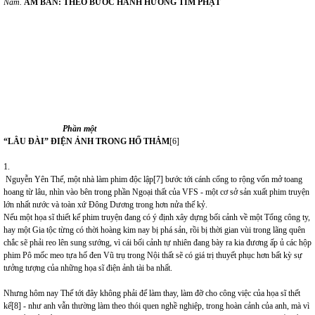
Năm.
ÂM BẢN: THEO BƯỚC HÀNH HƯƠNG TÌM PHẬT
Phần một
“
LÂU ĐÀI
”
ĐIỆN ẢNH TRONG HỐ THẲM
[6]
1.
Nguyễn Yên Thế, một nhà làm phim độc lập
[7]
bước tới cánh cổng to rộng vốn mở toang
hoang từ lâu, nhìn vào bên trong phần Ngoại thất của VFS - một cơ sở sản xuất phim truyện
lớn nhất nước và toàn xứ Đông Dương trong hơn nửa thế kỷ.
Nếu một họa sĩ thiết kế phim truyện đang có ý định xây dựng bối cảnh về một Tổng công ty,
hay một Gia tộc từng có thời hoàng kim nay bị phá sản, rồi bị thời gian vùi trong lãng quên
chắc sẽ phải reo lên sung sướng, vì cái bối cảnh tự nhiên đang bày ra kia đương ấp ủ các hộp
phim Pô mốc meo tựa hố đen Vũ trụ trong Nội thất sẽ có giá trị thuyết phục hơn bất kỳ sự
tưởng tượng của những họa sĩ điện ảnh tài ba nhất.
Nhưng hôm nay Thế tới đây không phải để làm thay, làm đỡ cho công việc của họa sĩ thết
kế
[8]
- như anh vẫn thường làm theo thói quen nghề nghiệp, trong hoàn cảnh của anh, mà vì