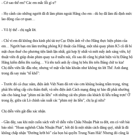
- Cớ sao thế em? Các em mắc lỗi gì ư?
- Họ cảnh cáo những người đã đi làm phim ngoài Hãng cho em - dù họ đã làm đủ định mức
lao động của cơ quan…
- Vô lý thế - chị ngắt lời.
- Chỉ vì em đã không đưa kinh phí tài trợ Cục Điện ảnh về cho Hãng thực hiện phim của
em… Người bạn em làm trưởng phòng Kỹ thuật của Hãng, một nhà quay phim K5 cũ đã bí
mật chọn thuê cho phương tiện lành lặn nhất, giá hợp lý nhất và mời mấy ánh sáng viên, kỹ
thuật viên đi giúp đoàn phim quay xa ở miền núi, rồi sau đó cũng bị phát hiện và bị Đảng bộ
Hãng kiểm điểm lên xuống… Và tên tuổi anh ấy cũng bị bêu lên trên Bảng chữ to kia!
Chị diễn viên lắc đầu nhẹ, nhưng vẻ mặt vẫn băn khoăn như không tin lời Thế. Anh đang
trong đà say máu “tố khổ”:
- Trước đó cả chục năm, điện ảnh Việt Nam đã rơi vào cơn khủng hoảng trầm trọng, từng
phải lên tiếng cấp cứu thảm thiết, và nền điện ảnh Cách mạng đáng tự hào đã phải nhường
sân cho hàng loạt "phim mì ăn liền" với những cái tên phim câu khách lộ liễu trắng trợn! Ở
trong ấy, giữa cái Lò chính sản xuất các “phim mỳ ăn liền”, chị lạ gì nữa?
Chị diễn viên gật đầu xác nhận.
- Gần đây, sau khi một cuốn sách viết về diễn viên Châu Nhuận Phát ra đời, em có viết bài
báo nhỏ: “Hoan nghênh Châu Nhuận Phát”, bởi đó là một nhân cách đáng quý, nhất là đã
không chấp nhận “Đường lưỡi bò” của bọn bá quyền Trung Nam Hải! Nhưng đó cũng là