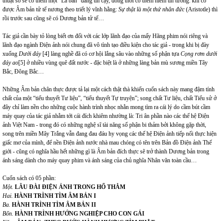
thuật số sẽ có thêm một “La bàn” đáng tin cậy, đồng thời có thêm niềm tin tưởng: khi có
được Âm bản tử tế nương theo triết lý vĩnh hằng:
Sự thật là một thứ nhân đức
(Aristotle) thì
rồi trước sau cũng sẽ có Dương bản tử tế…
Tác giả cần bày tỏ lòng biết ơn đối với các lớp lãnh đạo của mấy Hãng phim nói riêng và
lãnh đạo ngành Điện ảnh nói chung đã vô tình tạo điều kiện cho tác giả - trong khi bị đày
xuống
Dưới đáy
[4]
làng nghề đã có cơ hội lắng sâu vào những số phận tựa
Cọng rơm dưới
đáy ao
[5]
ở nhiều vùng quê đất nước - đặc biệt là ở những làng bản mù sương miền Tây
Bắc, Đông Bắc…
Những Âm bản chân thực được tả lại một cách thật thà khiến cuốn sách này mang đậm tính
chất của một “tiểu thuyết Tư liệu”, “tiểu thuyết Tự truyện”; song chất Tư liệu, chất Tiểu sử ở
đây chỉ làm nền cho những cuộc hành trình nhọc nhằn mong tìm ra cái lý do cầm bút cầm
máy quay của tác giả nhằm tới cái đích khiêm nhường là: Tri ân phần nào các thế hệ Điện
ảnh Việt Nam - trong đó có những nghệ sĩ tài năng số phận bi thảm bởi không gặp thời,
song trên miền Mây Trắng vẫn đang đau đáu hy vọng các thế hệ Điện ảnh tiếp nối thực hiện
giấc mơ của mình, để nền Điện ảnh nước nhà mau chóng có tên trên Bản đồ Điện ảnh Thế
giới - cũng có nghĩa hầu hết những gì là Âm bản đích thực sẽ trở thành Dương bản trong
ánh sáng dành cho máy quay phim và ánh sáng của chủ nghĩa Nhân văn toàn cầu…
Cuốn sách có 05 phần:
Một.
LÂU ĐÀI ĐIỆN ẢNH TRONG HỐ THẲM
Hai.
HÀNH TRÌNH TÌM ÂM BẢN I
Ba.
HÀNH TRÌNH TÌM ÂM BẢN II
Bốn.
HÀNH TRÌNH HƯỚNG NGHIỆP CHO CON GÁI