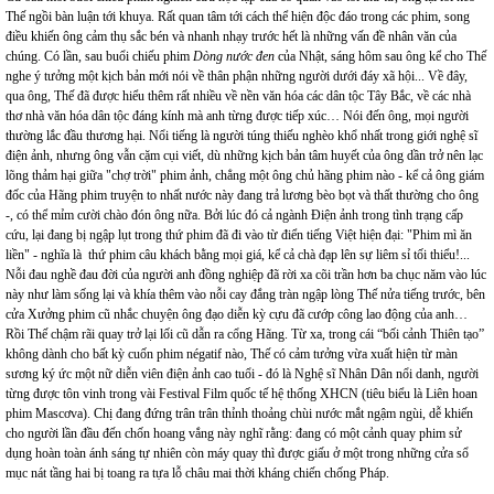
Thế ngồi bàn luận tới khuya. Rất quan tâm tới cách thể hiện độc đáo trong các phim, song
điều khiến ông cảm thụ sắc bén và nhanh nhạy trước hết là những vấn đề nhân văn của
chúng. Có lần, sau buổi chiếu phim
Dòng nước đen
của Nhật, sáng hôm sau ông kể cho Thế
nghe ý tưởng một kịch bản mới nói về thân phận những người dưới đáy xã hội... Về đây,
qua ông, Thế đã được hiểu thêm rất nhiều về nền văn hóa các dân tộc Tây Bắc, về các nhà
thơ nhà văn hóa dân tộc đáng kính mà anh từng được tiếp xúc… Nói đến ông, mọi người
thường lắc đầu thương hại. Nổi tiếng là người túng thiếu nghèo khổ nhất trong giới nghệ sĩ
điện ảnh, nhưng ông vẫn cặm cụi viết, dù những kịch bản tâm huyết của ông dần trở nên lạc
lõng thảm hại giữa "chợ trời" phim ảnh, chẳng một ông chủ hãng phim nào - kể cả ông giám
đốc của Hãng phim truyện to nhất nước này đang trả lương bèo bọt và thất thường cho ông
-, có thể mỉm cười chào đón ông nữa. Bởi lúc đó cả ngành Điện ảnh trong tình trạng cấp
cứu, lại đang bị ngập lụt trong thứ phim đã đi vào từ điển tiếng Việt hiện đại: "Phim mì ăn
liền" - nghĩa là thứ phim câu khách bằng mọi giá, kể cả chà đạp lên sự liêm sỉ tối thiểu!...
Nỗi đau nghề đau đời của người anh đồng nghiệp đã rời xa cõi trần hơn ba chục năm vào lúc
này như làm sống lại và khía thêm vào nỗi cay đắng tràn ngập lòng Thế nửa tiếng trước, bên
cửa Xưởng phim cũ nhắc chuyện ông đạo diễn kỳ cựu đã cướp công lao động của anh…
Rồi Thế chậm rãi quay trở lại lối cũ dẫn ra cổng Hãng. Từ xa, trong cái “bối cảnh Thiên tạo”
không dành cho bất kỳ cuốn phim négatif nào, Thế có cảm tưởng vừa xuất hiện từ màn
sương ký ức một nữ diễn viên điện ảnh cao tuổi - đó là Nghệ sĩ Nhân Dân nổi danh, người
từng được tôn vinh trong vài Festival Film quốc tế hệ thống XHCN (tiêu biểu là Liên hoan
phim Mascơva). Chị đang đứng trân trân thỉnh thoảng chùi nước mắt ngậm ngùi, dễ khiến
cho người lần đầu đến chốn hoang vắng này nghĩ rằng: đang có một cảnh quay phim sử
dụng hoàn toàn ánh sáng tự nhiên còn máy quay thì được giấu ở một trong những cửa sổ
mục nát tầng hai bị toang ra tựa lỗ châu mai thời kháng chiến chống Pháp.