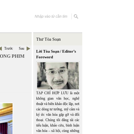
Thư Tòa Soạn
Trước
Sau
Lời Tòa Soạn / Editor’s
RONG PHIM
Foreword
TẠP CHÍ HỢP LƯU là một
không gian văn học, nghệ
thuật và biên khảo độc lập, nơi
các dòng tư tưởng, mỹ cảm và
ký ức văn hóa gặp gỡ và đối
thoại. Chúng tôi đăng tải các
tiểu luận, khảo cứu, bình luận
văn hóa – xã hội, cùng những