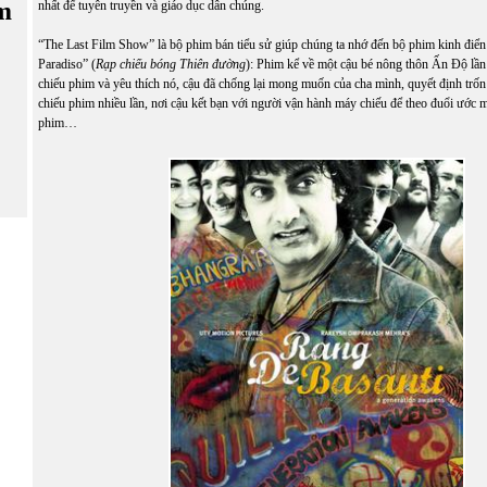
m
nhất để tuyên truyền và giáo dục dân chúng.
“The Last Film Show” là bộ phim bán tiểu sử giúp chúng ta nhớ đến bộ phim kinh điể
Paradiso” (
Rạp chiếu bóng Thiên đường
): Phim kể về một cậu bé nông thôn Ấn Độ lần 
chiếu phim và yêu thích nó, cậu đã chống lại mong muốn của cha mình, quyết định trốn 
chiếu phim nhiều lần, nơi cậu kết bạn với người vận hành máy chiếu để theo đuổi ước 
phim…