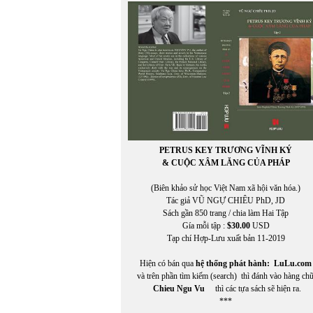
PETRUS KEY TRƯƠNG VĨNH KÝ
& CUỘC XÂM LĂNG CỦA PHÁP
(Biên khảo sử học Việt Nam xã hội văn hóa.)
Tác giả VŨ NGỰ CHIÊU PhD, JD
Sách gần 850 trang / chia làm Hai Tập
Gía mỗi tập :
$30.00
USD
Tạp chí Hợp-Lưu xuất bản 11-2019
Hiện có bán qua
hệ thống phát hành:
LuLu.com
và trên phần tìm kiếm (search) thì đánh vào hàng ch
Chieu Ngu Vu
thì các tựa sách sẽ hiện ra.
***