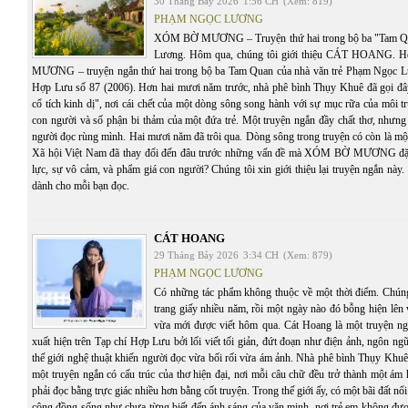
30 Tháng Bảy 2026
1:56 CH
(Xem: 819)
PHẠM NGỌC LƯƠNG
XÓM BỜ MƯƠNG – Truyện thứ hai trong bộ ba "Tam Q
Lương. Hôm qua, chúng tôi giới thiệu CÁT HOANG.
MƯƠNG – truyện ngắn thứ hai trong bộ ba Tam Quan của nhà văn trẻ Phạm Ngọc Lư
Hợp Lưu số 87 (2006). Hơn hai mươi năm trước, nhà phê bình Thụy Khuê đã gọi đâ
cổ tích kinh dị", nơi cái chết của một dòng sông song hành với sự mục rữa của môi t
con người và số phận bi thảm của một đứa trẻ. Một truyện ngắn đầy chất thơ, nhưng
người đọc rùng mình. Hai mươi năm đã trôi qua. Dòng sông trong truyện có còn là mộ
Xã hội Việt Nam đã thay đổi đến đâu trước những vấn đề mà XÓM BỜ MƯƠNG đặt 
lực, sự vô cảm, và phẩm giá con người? Chúng tôi xin giới thiệu lại truyện ngắn này. C
dành cho mỗi bạn đọc.
CÁT HOANG
29 Tháng Bảy 2026
3:34 CH
(Xem: 879)
PHẠM NGỌC LƯƠNG
Có những tác phẩm không thuộc về một thời điểm. Chúng 
trang giấy nhiều năm, rồi một ngày nào đó bỗng hiện lên
vừa mới được viết hôm qua. Cát Hoang là một truyện n
xuất hiện trên Tạp chí Hợp Lưu bởi lối viết tối giản, đứt đoạn như điện ảnh, ngôn ng
thế giới nghệ thuật khiến người đọc vừa bối rối vừa ám ảnh. Nhà phê bình Thụy Khuê
một truyện ngắn có cấu trúc của thơ hiện đại, nơi mỗi câu chữ đều trở thành một ám
phải đọc bằng trực giác nhiều hơn bằng cốt truyện. Trong thế giới ấy, có một bãi đất n
cộng đồng sống như chưa từng biết đến ánh sáng của văn minh, nơi trẻ em không đượ