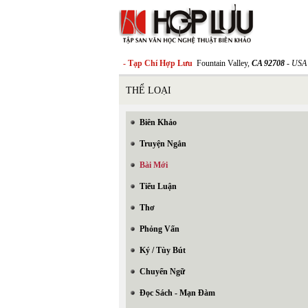
- Tạp Chí Hợp Lưu
Fountain Valley,
CA 92708
- USA
THỂ LOẠI
Biên Khảo
Truyện Ngắn
Bài Mới
Tiểu Luận
Thơ
Phỏng Vấn
Ký / Tùy Bút
Chuyển Ngữ
Đọc Sách - Mạn Đàm