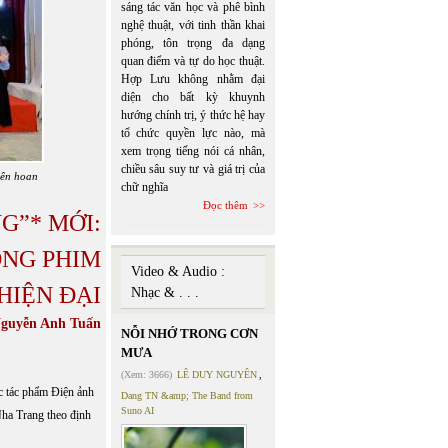
sáng tác văn học và phê bình
nghệ thuật, với tinh thần khai
phóng, tôn trọng đa dạng
quan điểm và tự do học thuật.
Hợp Lưu không nhằm đại
diện cho bất kỳ khuynh
hướng chính trị, ý thức hệ hay
tổ chức quyền lực nào, mà
xem trọng tiếng nói cá nhân,
chiều sâu suy tư và giá trị của
iên hoan
chữ nghĩa
Đọc thêm
G”* MỚI:
NG PHIM
Video & Audio :
HIỆN ĐẠI
Nhạc & . . .
guyễn Anh Tuấn
NỖI NHỚ TRONG CƠN
MƯA
(Xem: 3666)
LÊ DUY NGUYÊN
,
c tác phẩm Điện ảnh
Dang TN &amp; The Band from
Suno AI
Nha Trang theo định