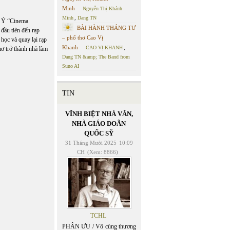
Minh
Nguyễn Thị Khánh
Minh
,
Dang TN
n Ý “Cinema
BÀI HÀNH THÁNG TƯ
đầu tiên đến rạp
– phổ thơ Cao Vị
học và quay lại rạp
Khanh
CAO VỊ KHANH
,
mơ trở thành nhà làm
Dang TN &amp; The Band from
Suno AI
TIN
VĨNH BIỆT NHÀ VĂN,
NHÀ GIÁO DOÃN
QUỐC SỸ
31 Tháng Mười 2025
10:09
CH
(Xem: 8866)
TCHL
PHÂN ƯU / Vô cùng thương