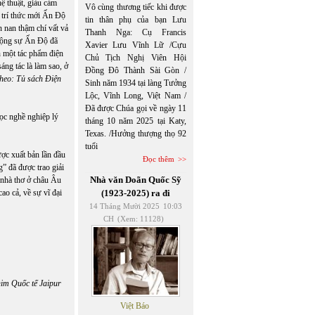
ệ thuật, giàu cảm
Vô cùng thương tiếc khi được
 trí thức mới Ấn Độ
tin thân phụ của bạn Lưu
 nan thậm chí vất vả
Thanh Nga: Cụ Francis
 cộng sự Ấn Độ đã
Xavier Lưu Vĩnh Lữ /Cựu
n một tác phẩm điện
Chủ Tịch Nghị Viên Hội
áng tác là làm sao, ở
Đồng Đô Thành Sài Gòn /
heo: Tủ sách Điện
Sinh năm 1934 tại làng Tưởng
Lộc, Vĩnh Long, Việt Nam /
Đã được Chúa gọi về ngày 11
học nghề nghiệp lý
tháng 10 năm 2025 tại Katy,
Texas. /Hưởng thượng thọ 92
tuổi
ược xuất bản lần đầu
Đọc thêm
” đã được trao giải
Nhà văn Doãn Quốc Sỹ
 nhà thơ ở châu Âu
ao cả, về sự vĩ đại
(1923-2025) ra đi
14 Tháng Mười 2025
10:03
CH
(Xem: 11128)
him Quốc tế Jaipur
Việt Báo