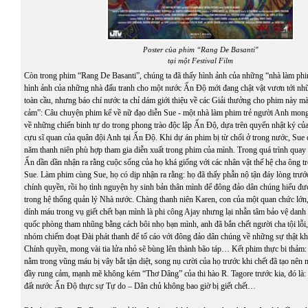
Poster của phim “Rang De Basanti"
tại một Festival Film
Còn trong phim “Rang De Basanti”, chúng ta đã thấy hình ảnh của những “nhà làm phi
hình ảnh của những nhà đấu tranh cho một nước Ấn Độ mới đang chật vật vươn tới nhữ
toàn cầu, nhưng báo chí nước ta chỉ dám giới thiệu về các Giải thưởng cho phim này mà
cảm”: Câu chuyện phim kể về nữ đạo diễn Sue - một nhà làm phim trẻ người Anh mo
về những chiến binh tự do trong phong trào độc lập Ấn Độ, dựa trên quyển nhật ký của
cựu sĩ quan của quân đội Anh tại Ấn Độ. Khi dự án phim bị từ chối ở trong nước, Sue
năm thanh niên phù hợp tham gia diễn xuất trong phim của mình. Trong quá trình quay 
Ấn dần dần nhận ra rằng cuộc sống của họ khá giống với các nhân vật thế hệ cha ông t
Sue. Làm phim cùng Sue, họ có dịp nhận ra rằng: họ đã thấy phẫn nộ tận đáy lòng trước
chính quyền, rồi họ tình nguyện hy sinh bản thân mình để đông đảo dân chúng hiểu đượ
trong hệ thống quản lý Nhà nước. Chàng thanh niên Karen, con của một quan chức lớn,
dính máu trong vụ giết chết bạn mình là phi công Ajay nhưng lại nhẫn tâm bảo vệ danh
quốc phòng tham nhũng bằng cách bôi nhọ bạn mình, anh đã bắn chết người cha tội lỗi,
nhóm chiếm đoạt Đài phát thanh để tố cáo với đông đảo dân chúng về những sự thật k
Chính quyền, mong vài tia lửa nhỏ sẽ bùng lên thành bão táp… Kết phim thực bi thảm: 
nằm trong vũng máu bị vây bắt tận diệt, song nụ cười của họ trước khi chết đã tạo nên
đầy rung cảm, mạnh mẽ không kém “Thơ Dâng” của thi hào R. Tagore trước kia, đó là
đất nước Ấn Độ thực sự Tự do – Dân chủ không bao giờ bị giết chết…