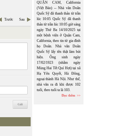
QUẬN CAM, California
(Việt Báo) -- Nhà văn Doãn
Quốc Sỹ đã thanh thản từ trần
lúc 10:05 Quốc Sỹ đã thanh
Trước
Sau
thản từ trần lúc 10:05 giờ sáng
ngày Thứ Ba 14/10/2025 tại
một bệnh viện ở Quận Cam,
California, theo tin từ gia đình
họ Doãn. Nhà văn Doãn
Quốc Sỹ lấy tên thật làm bút
hiệu. Ông sinh ngày
17/02/1923 (nhằm ngày
Mùng Hai Tết Quí Hợi) tại xã
Hạ Yên Quyết, Hà Đông,
ngoại thành Hà Nội. Như thế,
nhà văn ra đi khi được 102
tuổi, theo tuổi ta là 103.
Đọc thêm