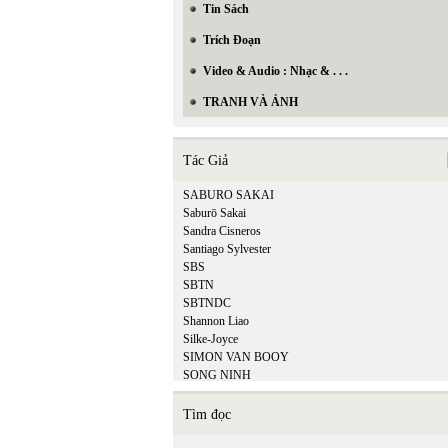
Tin Sách
Trích Đoạn
Video & Audio : Nhạc & . . .
TRANH VÀ ẢNH
Tác Giả
SABURO SAKAI
Saburō Sakai
Sandra Cisneros
Santiago Sylvester
SBS
SBTN
SBTNDC
Shannon Liao
Silke-Joyce
SIMON VAN BOOY
SONG NINH
SONG THAO
SUZANNE WANG
Tìm đọc
SỸ LIÊM