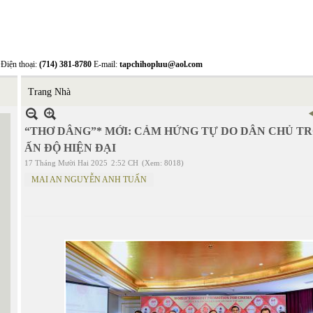
Điện thoại:
(714) 381-8780
E-mail:
tapchihopluu@aol.com
Trang Nhà
“THƠ DÂNG”* MỚI: CẢM HỨNG TỰ DO DÂN CHỦ T
ẤN ĐỘ HIỆN ĐẠI
17 Tháng Mười Hai 2025
2:52 CH
(Xem: 8018)
MAI AN NGUYỄN ANH TUẤN