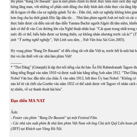
Bộ phim “Rang De Basanti” quả là một phim chính trị được thực hiện một cách đầy ngh
hứng lãng mạn, với những số phận sinh động cho thấy hình ảnh chân thực của tầng lớp
đã là ngọn cờ đầu của sự nghiệp giành Tự do - Dân chủ, một sự nghiệp không kém gian
hơn ông cha họ thời giành Độc lập dân tộc… Nhà làm phim người Anh trẻ tuổi và các
thực hiện được cái điều mà nữ đạo diễn Yamina Bachir người Algéri đã tâm niệm, khiế
ảnh có thể đi vào Con đường lớn của Nghệ thuật nhân loại: “Cái quan trọng nhất trong s
mức độ có thể, biểu hiện được sự lương thiện, sự không nhân nhượng trước cái ác!” (
T
ảnh “Ý tưởng nghề nghiệp”, Việt Linh sưu tầm, , Nxb Văn hóa Sài Gòn 2005
).
Hy vọng phim “Rang De Basanti” sẽ đến rộng rãi với dân Việt ta, trước hết là một bài 
thú và cần thiết với các nhà làm phim Việt!
______
* “Thơ Dâng” (Gitanjali) là tập thơ nổi tiếng của thi hào Ấn Độ Rabindranath Tagore đ
bằng tiếng Begal vào năm 1910 và được xuất bản bằng tiếng Anh năm 1912. “Thơ Dâng
Nobel Văn học đầu tiên của châu Á vào năm 1913, bởi theo Ủy ban Nobel: "Không có
nào kể từ cái chết của Goethe vào năm 1832 có thể sánh được với Tagore về nhân cách c
tự nhiên, về sự thanh thoát hài hòa".
Đạo diễn MA NAT
Ảnh:
- Poster của phim “Rang De Basanti" tại một Festival Film.
- Các nhà sản xuất phim & nhà làm phim Việt Nam với ông Chủ tịch Quỹ Liên hoan p
(JIFF) tại Khách sạn Vàng Hà Nội.