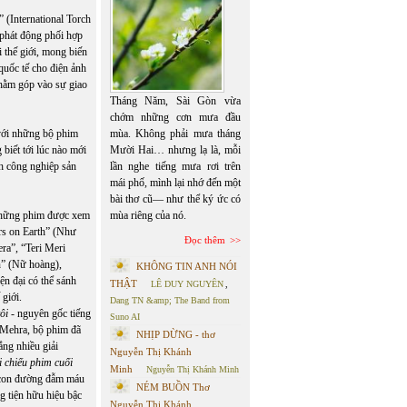
 (International Torch
phát động phối hợp
 thế giới, mong biến
quốc tế cho điện ảnh
nhằm góp vào sự giao
Tháng Năm, Sài Gòn vừa
chớm những cơn mưa đầu
mùa. Không phải mưa tháng
 với những bộ phim
Mười Hai… nhưng lạ là, mỗi
biết tới lúc nào mới
lần nghe tiếng mưa rơi trên
h công nghiệp sản
mái phố, mình lại nhớ đến một
bài thơ cũ— như thể ký ức có
mùa riêng của nó.
 những phim được xem
ars on Earth” (Như
Đọc thêm
ra”, “Teri Meri
n” (Nữ hoàng),
KHÔNG TIN ANH NÓI
ện đại có thể sánh
THẬT
LÊ DUY NGUYÊN
,
giới.
Dang TN &amp; The Band from
ôi
- nguyên gốc tiếng
Suno AI
 Mehra, bộ phim đã
NHỊP DỪNG - thơ
ắng nhiều giải
Nguyễn Thị Khánh
 chiếu phim cuối
Minh
Nguyễn Thị Khánh Minh
n con đường đẫm máu
NÉM BUỒN Thơ
 tiện hữu hiệu bậc
Nguyễn Thị Khánh