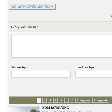
MAI AN NGUYỄN ANH TUẤN
Gửi ý kiến của bạn
Tên của bạn
Email của bạn
1
2
3
4
5
6
7
Trang sau
Trang cuối
XÓM BỜ MƯƠNG