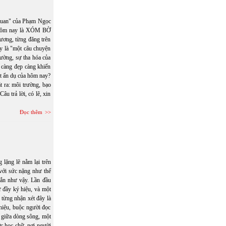
uan" của Phạm Ngọc
 Hôm nay là XÓM BỜ
ơng, từng đăng trên
y là "một câu chuyện
rường, sự tha hóa của
 càng đẹp càng khiến
t ẩn dụ của hôm nay?
ra: môi trường, bạo
âu trả lời, có lẽ, xin
Đọc thêm
lặng lẽ nằm lại trên
 với sức nặng như thể
gắn như vậy. Lần đầu
ữ đầy ký hiệu, và một
 từng nhận xét đây là
 hiệu, buộc người đọc
ổi giữa dòng sông, một
c học chữ, nơi người