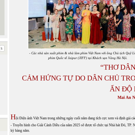
- Các nhà sản xuất phim & nhà làm phim Việt Nam với ông Chủ tịch Quỹ L
phim Quốc tế Jaipur (JIFF) tại Khách sạn Vàng Hà Nội.
“THƠ DÂN
CẢM HỨNG TỰ DO DÂN CHỦ TRO
ẤN ĐỘ 
Mai An N
H
ội Điện ảnh Việt Nam trong những ngày cuối năm đang tích cực xem và định giá cá
- Truyền hình cho Giải Cánh Diều của năm 2025 sẽ được tổ chức tại Nhà hát Đó, TP. 
kỳ hàng năm.