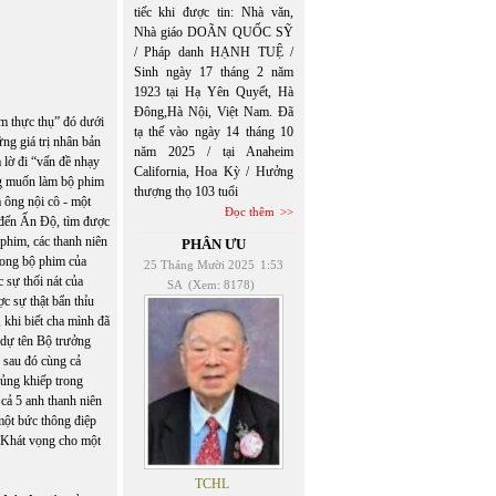
tiếc khi được tin: Nhà văn,
Nhà giáo DOÃN QUỐC SỸ
/ Pháp danh HẠNH TUỆ /
Sinh ngày 17 tháng 2 năm
1923 tại Hạ Yên Quyết, Hà
Đông,Hà Nội, Việt Nam. Đã
m thực thụ” đó dưới
tạ thế vào ngày 14 tháng 10
ng giá trị nhân bản
năm 2025 / tại Anaheim
 lờ đi “vấn đề nhạy
California, Hoa Kỳ / Hưởng
ng muốn làm bộ phim
thượng thọ 103 tuổi
 ông nội cô - một
Đọc thêm
 đến Ấn Độ, tìm được
phim, các thanh niên
PHÂN ƯU
rong bộ phim của
25 Tháng Mười 2025
1:53
 sự thối nát của
SA
(Xem: 8178)
c sự thật bẩn thỉu
 khi biết cha mình đã
 dự tên Bộ trưởng
 sau đó cùng cả
hủng khiếp trong
cả 5 anh thanh niên
 một bức thông điệp
: Khát vọng cho một
TCHL