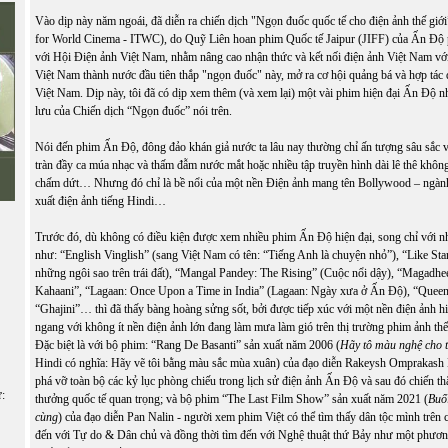
Vào dịp này năm ngoái, đã diễn ra chiến dịch "Ngọn đuốc quốc tế cho điện ảnh thế giới”
for World Cinema - ITWC), do Quỹ Liên hoan phim Quốc tế Jaipur (JIFF) của Ấn Độ 
với Hội Điện ảnh Việt Nam, nhằm nâng cao nhận thức và kết nối điện ảnh Việt Nam với
Việt Nam thành nước đầu tiên thắp "ngọn đuốc" này, mở ra cơ hội quảng bá và hợp tác 
Việt Nam. Dịp này, tôi đã có dịp xem thêm (và xem lại) một vài phim hiện đại Ấn Độ 
lưu của Chiến dịch “Ngọn đuốc” nói trên.
Nói đến phim Ấn Độ, đông đảo khán giả nước ta lâu nay thường chỉ ấn tượng sâu sắc
tràn đầy ca múa nhạc và thấm đẫm nước mắt hoặc nhiều tập truyền hình dài lê thê không 
chấm dứt… Nhưng đó chỉ là bề nổi của một nền Điện ảnh mang tên Bollywood – ngàn
xuất điện ảnh tiếng Hindi…
Trước đó, dù không có điều kiện được xem nhiều phim Ấn Độ hiện đại, song chỉ với
như: “English Vinglish” (sang Việt Nam có tên: “Tiếng Anh là chuyện nhỏ”), “Like St
những ngôi sao trên trái đất), “Mangal Pandey: The Rising” (Cuộc nổi dậy), “Magadhee
Kahaani”, “Lagaan: Once Upon a Time in India” (Lagaan: Ngày xưa ở Ấn Độ), “Quee
“Ghajini”… thì đã thấy bàng hoàng sửng sốt, bởi được tiếp xúc với một nền điện ảnh hi
ngang với không ít nền điện ảnh lớn đang làm mưa làm gió trên thị trường phim ảnh thế 
Đặc biệt là với bộ phim: “Rang De Basanti” sản xuất năm 2006 (
Hãy tô màu nghệ cho t
Hindi có nghĩa: Hãy vẽ tôi bằng màu sắc mùa xuân) của đạo diễn Rakeysh Omprakash
phá vỡ toàn bộ các kỷ lục phòng chiếu trong lịch sử điện ảnh Ấn Độ và sau đó chiến th
ữ:
thưởng quốc tế quan trọng; và bộ phim “The Last Film Show” sản xuất năm 2021 (
Buổi
cùng
) của đạo diễn Pan Nalin - người xem phim Việt có thể tìm thấy dân tộc mình trê
đến với Tự do & Dân chủ và đồng thời tìm đến với Nghệ thuật thứ Bảy như một phương