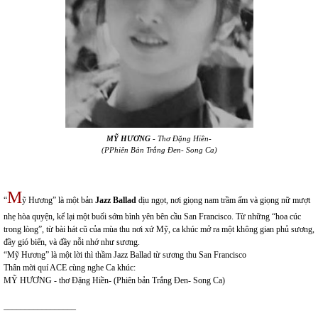
MỸ HƯƠNG
- Thơ Đặng Hiền-
(P
Phiên Bản Trắng Đen- Song Ca
)
M
“
ỹ Hương
” là một bản
Jazz Ballad
dịu ngọt, nơi giọng nam trầm ấm và giọng nữ mượt
nhẹ hòa quyện, kể lại một buổi sớm bình yên bên cầu San Francisco. Từ những “hoa cúc
trong lòng”, từ bài hát cũ của mùa thu nơi xứ Mỹ, ca khúc mở ra một không gian phủ sương,
đầy gió biển, và đầy nỗi nhớ như sương.
“Mỹ Hương” là một lời thì thầm Jazz Ballad từ sương thu San Francisco
Thân mời quí ACE cùng nghe Ca khúc:
MỸ HƯƠNG - thơ Đặng Hiền- (Phiên bản Trắng Đen- Song Ca)
_________________