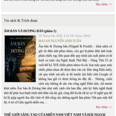
Đọc thêm
Tin sách & Trích đoạn
ÂM BẢN VÀ DƯƠNG BẢN (phần 1)
26 Tháng Sáu 2026
4:21 CH
(Xem: 2610)
MAI AN NGUYỄN ANH TUẤN
Âm bản & Dương bản (Négatif & Positif) – khái niệm có
gốc từ điện ảnh phim nhựa, còn gọi là phim điện ảnh hoặc
phim chiếu rạp, liên quan đến quy trình sản xuất phim có từ
buổi sơ sinh của Nghệ thuật Thứ Bảy - Nàng Tiên Út từ
cuối thế kỷ XIX (hiện phim nhựa và các loại máy quay máy
chiếu phim nhựa đã được đưa vào các Bảo tàng Điện ảnh),
cái quy trình mà nếu ai đó muốn tìm hiểu trên Google sẽ
không bao giờ có được thông tin đầy đủ… Nhưng, cuốn
sách này không đi sâu vào công nghệ Điện ảnh, chỉ mượn
khái niệm Âm bản & Dương bản như một cánh cửa ban đầu, một ký hiệu nghệ thuật
nhỏ để phác họa hành trình tinh thần của tác giả, cùng đôi ba lát cắt tự sự về nghề qua đó
hé lộ giúp người đọc đôi chút về đời sống của những người làm phim Việt qua mấy thế
hệ, ở xứ sở Lắm người nhiều ma …
Đọc thêm
THẾ GIỚI SÁNG TẠO CỦA MIỀN NAM VIỆT NAM VÀ HẢI NGOẠI