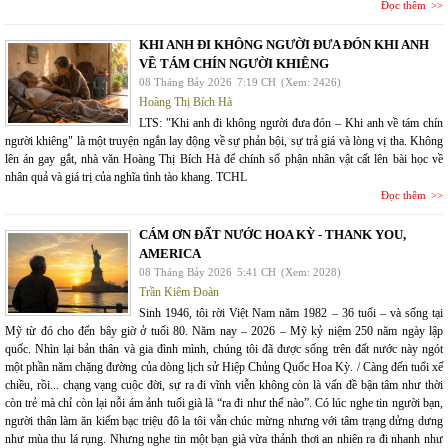
Đọc thêm
KHI ANH ĐI KHÔNG NGƯỜI ĐƯA ĐÓN KHI ANH
VỀ TÁM CHÍN NGƯỜI KHIÊNG
08 Tháng Bảy 2026
7:19 CH
(Xem: 2426)
Hoàng Thị Bích Hà
LTS: "Khi anh đi không người đưa đón – Khi anh về tám chín
người khiêng" là một truyện ngắn lay động về sự phản bội, sự trả giá và lòng vị tha. Không
lên án gay gắt, nhà văn Hoàng Thị Bích Hà để chính số phận nhân vật cất lên bài học về
nhân quả và giá trị của nghĩa tình tào khang. TCHL
Đọc thêm
CÁM ƠN ĐẤT NƯỚC HOA KỲ - THANK YOU,
AMERICA
08 Tháng Bảy 2026
5:41 CH
(Xem: 2028)
Trần Kiêm Đoàn
Sinh 1946, tôi rời Việt Nam năm 1982 – 36 tuổi – và sống tại
Mỹ từ đó cho đến bây giờ ở tuổi 80. Năm nay – 2026 – Mỹ kỷ niệm 250 năm ngày lập
quốc. Nhìn lại bản thân và gia đình mình, chúng tôi đã được sống trên đất nước này ngót
một phần năm chặng đường của dòng lịch sử Hiệp Chủng Quốc Hoa Kỳ. / Càng đến tuổi xế
chiều, rồi... chạng vạng cuộc đời, sự ra đi vĩnh viễn không còn là vấn đề bận tâm như thời
còn trẻ mà chỉ còn lại nỗi ám ảnh tuổi già là “ra đi như thế nào”. Có lúc nghe tin người bạn,
người thân làm ăn kiếm bạc triệu đô la tôi vẫn chúc mừng nhưng với tâm trạng dửng dưng
như mùa thu lá rụng. Nhưng nghe tin một bạn già vừa thảnh thơi an nhiên ra đi nhanh như