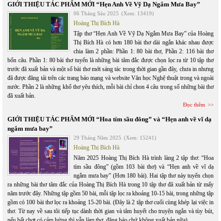
GIỚI THIỆU TÁC PHẨM MỚI “Hẹn Anh Về Vỹ Dạ Ngắm Mưa Bay”
06 Tháng Sáu 2025
(Xem: 13419)
Hoàng Thị Bích Hà
Tập thơ “Hẹn Anh Về Vỹ Dạ Ngắm Mưa Bay” của Hoàng
Thị Bích Hà có hơn 180 bài thơ dài ngắn khác nhau được
chia làm 2 phần: Phần 1: 80 bài thơ, Phần 2: 116 bài thơ
bốn câu. Phần 1: 80 bài thơ tuyển là những bài tâm đắc được chọn lọc ra từ 10 tập thơ
trước đã xuất bản và một số bài thơ mới sáng tác trong thời gian gần đây, chưa in nhưng
đã được đăng tải trên các trang báo mạng và website Văn học Nghệ thuật trong và ngoài
nước. Phần 2 là những khổ thơ yêu thích, mỗi bài chỉ chon 4 câu trong số những bài thơ
đã xuất bản.
Đọc thêm
GIỚI THIỆU TÁC PHẨM MỚI “Hoa tím sầu đông” và “Hẹn anh về vĩ dạ
ngắm mưa bay”
29 Tháng Năm 2025
(Xem: 15241)
Hoàng Thị Bích Hà
Năm 2025 Hoàng Thị Bích Hà trình làng 2 tập thơ: “Hoa
tím sầu đông” (gồm 103 bài thơ) và “Hẹn anh về vĩ dạ
ngắm mưa bay” (Hơn 180 bài). Hai tập thơ này tuyển chọn
ra những bài thơ tâm đắc của Hoàng Thị Bích Hà trong 10 tập thơ đã xuất bản từ mấy
năm trước đây. Những tập gồm 50 bài, mỗi tập lọc ra khoảng 10-15 bài, trong những tập
gồm có 100 bài thơ lọc ra khoảng 15-20 bài. (Đây là 2 tập thơ cuối cùng khép lại việc in
thơ. Từ nay về sau tôi tiếp tục dành thời gian và tâm huyết cho truyện ngắn và tùy bút,
nếu bất chợt có cảm hứng thì vẫn làm thơ, đăng báo chứ không xuất bản nữa).