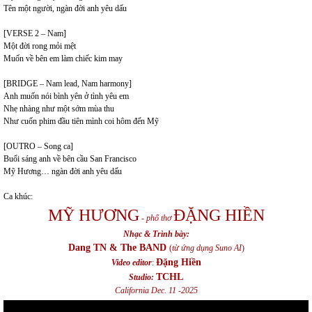
Tên một người, ngàn đời anh yêu dấu
[VERSE 2 – Nam]
Một đời rong mỏi mệt
Muốn về bên em làm chiếc kim may
[BRIDGE – Nam lead, Nam harmony]
Anh muốn nói bình yên ở tình yêu em
Nhẹ nhàng như một sớm mùa thu
Như cuốn phim đầu tiên mình coi hôm đến Mỹ
[OUTRO – Song ca]
Buổi sáng anh về bên cầu San Francisco
Mỹ Hương… ngàn đời anh yêu dấu
Ca khúc:
MỸ HƯƠNG
ĐẶNG HIỀN
-
phổ thơ
Nhạc & Trình bày:
Dang TN & The BAND
(
từ ứng dụng Suno AI
)
Đặng Hiền
Video editor
:
TCHL
Studio:
California Dec. 11 -2025