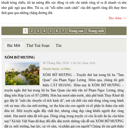
khuất bóng chiều, tôi lại mừng đến xúc động và ước chi mình cũng sẽ ra đi nhanh và nhẹ
như giấc ngủ qua đêm. Thì ra, cái “nỗi niềm canh cánh” của đời người cũng đổi thay theo
thời gian qua những chặng đường đời.
Đọc thêm
1
2
3
4
5
6
7
Trang sau
Trang cuối
Bài Mới
Thư Toà Soạn
Tin
XÓM BỜ MƯƠNG
30 Tháng Bảy 2026
1:56 CH
(Xem: 824)
PHẠM NGỌC LƯƠNG
XÓM BỜ MƯƠNG – Truyện thứ hai trong bộ ba "Tam
Quan" của Phạm Ngọc Lương. Hôm qua, chúng tôi giới
thiệu CÁT HOANG. Hôm nay là XÓM BỜ MƯƠNG –
truyện ngắn thứ hai trong bộ ba Tam Quan của nhà văn trẻ Phạm Ngọc Lương, từng
đăng trên Hợp Lưu số 87 (2006). Hơn hai mươi năm trước, nhà phê bình Thụy Khuê đã
gọi đây là "một câu chuyện cổ tích kinh dị", nơi cái chết của một dòng sông song hành
với sự mục rữa của môi trường, sự tha hóa của con người và số phận bi thảm của một
đứa trẻ. Một truyện ngắn đầy chất thơ, nhưng càng đẹp càng khiến người đọc rùng
mình. Hai mươi năm đã trôi qua. Dòng sông trong truyện có còn là một ẩn dụ của hôm
nay? Xã hội Việt Nam đã thay đổi đến đâu trước những vấn đề mà XÓM BỜ MƯƠNG
đặt ra: môi trường, bạo lực, sự vô cảm, và phẩm giá con người? Chúng tôi xin giới thiệu