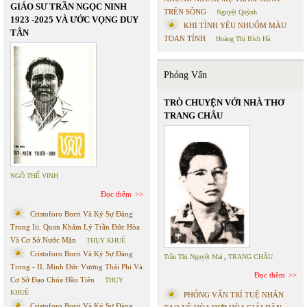
GIÁO SƯ TRẦN NGỌC NINH
TRÊN SÔNG
Nguyệt Quỳnh
1923 -2025 VÀ ƯỚC VỌNG DUY
KHI TÌNH YÊU NHUỐM MÀU
TÂN
TOAN TÍNH
Hoàng Thị Bích Hà
Phỏng Vấn
TRÒ CHUYỆN VỚI NHÀ THƠ
TRANG CHÂU
NGÔ THẾ VINH
Đọc thêm
Cristoforo Borri Và Ký Sự Đàng
Trong Iii. Quan Khám Lý Trần Đức Hòa
Và Cơ Sở Nước Mặn
THỤY KHUÊ
Cristoforo Borri Và Ký Sự Đàng
Trần Thị Nguyệt Mai
,
TRANG CHÂU
Trong - II. Minh Đức Vương Thái Phi Và
Đọc thêm
Cơ Sở Đạo Chúa Đầu Tiên
THỤY
KHUÊ
PHỎNG VẤN TRÍ TUỆ NHÂN
Cristoforo Borri Và Ký Sự Đàng