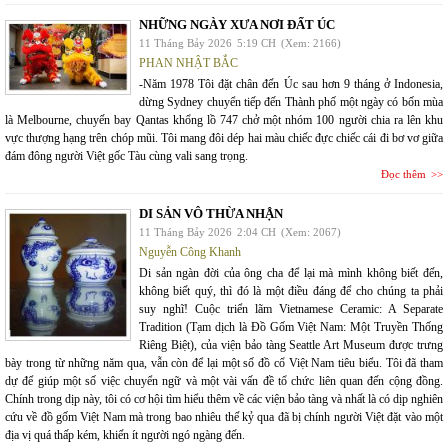
NHỮNG NGÀY XƯA NƠI ĐẤT ÚC
11 Tháng Bảy 2026
5:19 CH
(Xem: 2166)
PHAN NHẬT BẮC
-Năm 1978 Tôi đặt chân đến Úc sau hơn 9 tháng ở Indonesia,
dừng Sydney chuyển tiếp đến Thành phố một ngày có bốn mùa
là Melbourne, chuyến bay Qantas khổng lồ 747 chở một nhóm 100 người chia ra lên khu
vực thượng hạng trên chóp mũi. Tôi mang đôi dép hai màu chiếc đực chiếc cái đi bơ vơ giữa
đám đông người Việt gốc Tàu cùng vali sang trọng.
Đọc thêm
DI SẢN VÔ THỪA NHẬN
11 Tháng Bảy 2026
2:04 CH
(Xem: 2067)
Nguyễn Công Khanh
Di sản ngàn đời của ông cha để lại mà mình không biết đến,
không biết quý, thì đó là một điều đáng để cho chúng ta phải
suy nghĩ! Cuộc triển lãm Vietnamese Ceramic: A Separate
Tradition (Tạm dịch là Đồ Gốm Việt Nam: Một Truyền Thống
Riêng Biệt), của viện bảo tàng Seattle Art Museum được trưng
bày trong từ những năm qua, vẫn còn để lại một số đồ cổ Việt Nam tiêu biểu. Tôi đã tham
dự để giúp một số việc chuyển ngữ và một vài vấn đề tổ chức liên quan đến cộng đồng.
Chính trong dịp này, tôi có cơ hội tìm hiểu thêm về các viện bảo tàng và nhất là có dịp nghiên
cứu về đồ gốm Việt Nam mà trong bao nhiêu thế kỷ qua đã bị chính người Việt đặt vào một
địa vị quá thấp kém, khiến ít người ngó ngàng đến.