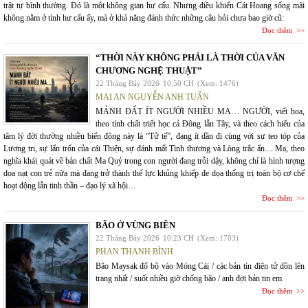
trật tự bình thường. Đó là một không gian hư cấu. Nhưng điều khiến Cát Hoang sống mãi
không nằm ở tính hư cấu ấy, mà ở khả năng đánh thức những câu hỏi chưa bao giờ cũ:
Đọc thêm
“THỜI NÀY KHÔNG PHẢI LÀ THỜI CỦA VĂN
CHƯƠNG NGHỆ THUẬT”
22 Tháng Bảy 2026
10:50 CH
(Xem: 1476)
MAI AN NGUYỄN ANH TUẤN
MẢNH ĐẤT ÍT NGƯỜI NHIỀU MA… NGƯỜI, viết hoa,
theo tính chất triết học cả Đông lẫn Tây, và theo cách hiểu của
tâm lý đời thường nhiều biến động này là “Tử tế”, đang ít dần đi cùng với sự teo tóp của
Lương tri, sự lẩn trốn của cái Thiện, sự đánh mất Tình thương và Lòng trắc ẩn… Ma, theo
nghĩa khái quát về bản chất Ma Quỷ trong con người đang trỗi dậy, không chỉ là hình tượng
dọa nạt con trẻ nữa mà đang trở thành thế lực khủng khiếp đe dọa thống trị toàn bộ cơ chế
hoạt động lẫn tinh thần – đạo lý xã hội…
Đọc thêm
BÃO Ở VÙNG BIÊN
22 Tháng Bảy 2026
10:23 CH
(Xem: 1703)
PHAN THANH BÌNH
Bão Maysak đổ bộ vào Móng Cái / các bản tin điện tử dồn lên
trang nhất / suốt nhiều giờ chống bão / anh đợi bản tin em
Đọc thêm