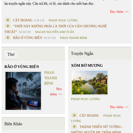
lại truyện ngắn này. Câu trả lời, có lẽ, xin dành cho mỗi bạn đọc.
Đọc thêm
CÁT HOANG
3:34 CH
PHẠM NGỌC LƯƠNG
“THỜI NÀY KHÔNG PHẢI LÀ THỜI CỦA VĂN CHƯƠNG NGHỆ
THUẬT”
10:50 CH
MAI AN NGUYỄN ANH TUẤN
BÃO Ở VÙNG BIÊN
10:23 CH
PHAN THANH BÌNH
Truyện Ngắn
Thơ
XÓM BỜ MƯƠNG
BÃO Ở VÙNG BIÊN
PHAN
THANH
BÌNH
Đọc
thêm
PHẠM NGỌC LƯƠNG
Đọc thêm
CÁT HOANG
PHẠM NGỌC
LƯƠNG
Biên Khảo
THÁNH THIÊN NỮ TƯỚNG -
NHỮNG NGƯỜI MẸ TRẦM MÌNH