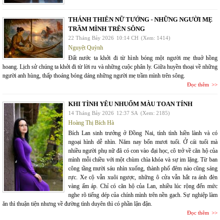
THÁNH THIÊN NỮ TƯỚNG - NHỮNG NGƯỜI MẸ
TRẦM MÌNH TRÊN SÔNG
22 Tháng Bảy 2026
10:14 CH
(Xem: 1414)
Nguyệt Quỳnh
Đất nước ta khởi đi từ hình bóng một người mẹ thuở hồng
hoang. Lịch sử chúng ta khởi đi từ lời ru và những cuộc phân ly. Giữa huyền thoại về những
người anh hùng, thấp thoáng bóng dáng những người mẹ trầm mình trên sông.
Đọc thêm
KHI TÌNH YÊU NHUỐM MÀU TOAN TÍNH
14 Tháng Bảy 2026
12:37 SA
(Xem: 2185)
Hoàng Thị Bích Hà
Bích Lan sinh trưởng ở Đồng Nai, tính tình hiền lành và có
ngoại hình dễ nhìn. Năm nay bốn mươi tuổi. Ở cái tuổi mà
nhiều người phụ nữ đã có con vào đại học, cô trở về căn hộ của
mình mỗi chiều với một chùm chìa khóa và sự im lặng. Từ ban
công tầng mười sáu nhìn xuống, thành phố đêm nào cũng sáng
rực. Xe cộ vẫn xuôi ngược, những ô cửa vẫn hắt ra ánh đèn
vàng ấm áp. Chỉ có căn hộ của Lan, nhiều lúc rộng đến mức
nghe rõ tiếng dép của chính mình trên nền gạch. Sự nghiệp làm
ăn thì thuận tiện nhưng về đường tình duyên thì có phần lận đận.
Đọc thêm