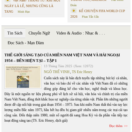
Việt Nam- THÁNG TƯ: KHI MỘT
Đoàn
NGÀY LÀ LỄ, NHƯNG CŨNG LÀ
KỂ CHUYỆN FIFA WORLD CUP
TANG
Minh Hạo
2026
Phan Tấn Uẩn
Tin Sách
Chuyển Ngữ
Video & Audio : Nhạc & . . .
Đọc Sách - Mạn Đàm
THẾ GIỚI SÁNG TẠO CỦA MIỀN NAM VIỆT NAM VÀ HẢI NGOẠI
1954 – ĐẾN HIỆN TẠI – TẬP 1
13 Tháng Tám 2025
(Xem: 12072)
NGÔ THẾ VINH
,
TS Eric Henry
Cuốn sách này là bản dịch tuyển tập những bút ký cá nhân,
văn học và báo chí về các nhân vật Việt Nam đã có những
đóng góp đáng kể cho văn học, nghệ thuật và khoa học.
Đây là một nguồn tư liệu phong phú về lịch sử xã hội, văn hóa và chính trị của miền
Nam Việt Nam, đồng thời khắc họa sự nghiệp của từng nhân vật. Phần lớn những người
được đề cập nổi bật trong giai đoạn 1954 – 1975. Sau khi miền Nam thất thủ vào tay lực
lượng miền Bắc năm 1975, hầu hết họ đều bị giam giữ nhiều năm trong các trại cải tạo
cộng sản. Đến thập niên 1980, một số người đã sang Hoa Kỳ và đa phần vẫn tiếp tục
hoạt động sáng tạo.(TS. Eric Henry, dịch giả)
Đọc thêm