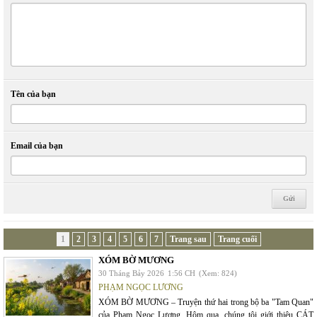
Tên của bạn
Email của bạn
1
2
3
4
5
6
7
Trang sau
Trang cuối
XÓM BỜ MƯƠNG
30 Tháng Bảy 2026
1:56 CH
(Xem: 824)
PHẠM NGỌC LƯƠNG
XÓM BỜ MƯƠNG – Truyện thứ hai trong bộ ba "Tam Quan"
của Phạm Ngọc Lương. Hôm qua, chúng tôi giới thiệu CÁT