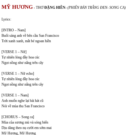
MỸ HƯƠNG
-
THƠ
ĐẶNG HIỀN-
(PHIÊN BẢN TRẮNG ĐEN- SONG CA)
Lyrics:
[INTRO – Nam]
Buổi sáng anh về bên cầu San Francisco
Trời xanh xanh, mắt bé ngoan hiền
[VERSE 1 – Nữ]
Tự nhiên lòng đầy hoa cúc
Ngọt nồng như nắng trên cây
[VERSE 1 – Nữ echo]
Tự nhiên lòng đầy hoa cúc
Ngọt nồng như nắng trên cây
[VERSE 1 – Nam]
Anh muốn nghe lại bài hát cũ
Nói về mùa thu San Francisco
[CHORUS – Song ca]
Mùa của sương mù và sóng biển
Dịu dàng theo nụ cười em sớm mai
Mỹ Hương, Mỹ Hương