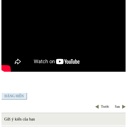
ĐẶNG HIỀN
Trước
Sau
Gửi ý kiến của bạn