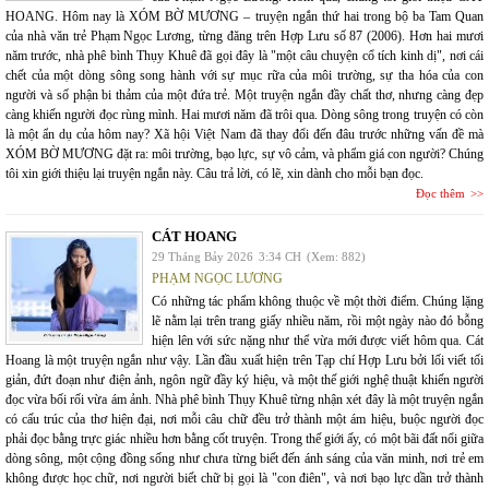
HOANG. Hôm nay là XÓM BỜ MƯƠNG – truyện ngắn thứ hai trong bộ ba Tam Quan
của nhà văn trẻ Phạm Ngọc Lương, từng đăng trên Hợp Lưu số 87 (2006). Hơn hai mươi
năm trước, nhà phê bình Thụy Khuê đã gọi đây là "một câu chuyện cổ tích kinh dị", nơi cái
chết của một dòng sông song hành với sự mục rữa của môi trường, sự tha hóa của con
người và số phận bi thảm của một đứa trẻ. Một truyện ngắn đầy chất thơ, nhưng càng đẹp
càng khiến người đọc rùng mình. Hai mươi năm đã trôi qua. Dòng sông trong truyện có còn
là một ẩn dụ của hôm nay? Xã hội Việt Nam đã thay đổi đến đâu trước những vấn đề mà
XÓM BỜ MƯƠNG đặt ra: môi trường, bạo lực, sự vô cảm, và phẩm giá con người? Chúng
tôi xin giới thiệu lại truyện ngắn này. Câu trả lời, có lẽ, xin dành cho mỗi bạn đọc.
Đọc thêm
CÁT HOANG
29 Tháng Bảy 2026
3:34 CH
(Xem: 882)
PHẠM NGỌC LƯƠNG
Có những tác phẩm không thuộc về một thời điểm. Chúng lặng
lẽ nằm lại trên trang giấy nhiều năm, rồi một ngày nào đó bỗng
hiện lên với sức nặng như thể vừa mới được viết hôm qua. Cát
Hoang là một truyện ngắn như vậy. Lần đầu xuất hiện trên Tạp chí Hợp Lưu bởi lối viết tối
giản, đứt đoạn như điện ảnh, ngôn ngữ đầy ký hiệu, và một thế giới nghệ thuật khiến người
đọc vừa bối rối vừa ám ảnh. Nhà phê bình Thụy Khuê từng nhận xét đây là một truyện ngắn
có cấu trúc của thơ hiện đại, nơi mỗi câu chữ đều trở thành một ám hiệu, buộc người đọc
phải đọc bằng trực giác nhiều hơn bằng cốt truyện. Trong thế giới ấy, có một bãi đất nổi giữa
dòng sông, một cộng đồng sống như chưa từng biết đến ánh sáng của văn minh, nơi trẻ em
không được học chữ, nơi người biết chữ bị gọi là "con điên", và nơi bạo lực dần trở thành