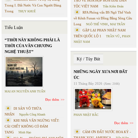
TẠO VỀ HÒA HỢP HÒA GIẢI DÂN
Trong I. Đất Nước Và Con Người Đàng
TỘC VIỆT NAM
Trần Kiêm Đoàn
Trong
THỤY KHUÊ
RFA Phỏng vấn BS Ngô Thế Vinh
về Kênh Funan và Đồng Bằng Sông Cửu
Long
NGÔ THẾ VINH
,
MAI TRẦN
Tiểu Luận
GẶP LẠI PHAN NHẬT NAM
TRÊN QUỐC LỘ 1
TRẦN VŨ
,
PHAN
“THỜI NÀY KHÔNG PHẢI LÀ
NHẬT NAM
THỜI CỦA VĂN CHƯƠNG
NGHỆ THUẬT”
Ký / Tùy Bút
NHỮNG NGÀY XƯA NƠI ĐẤT
ÚC
11 Tháng Bảy 2026
(Xem: 2166)
MAI AN NGUYỄN ANH TUẤN
Đọc thêm
DI SẢN VÔ THỪA
NHẬN
Nguyễn Công Khanh
PHAN NHẬT BẮC
KHI NHÀ VĂN NGỪNG VIẾT:
Đọc thêm
CÁI CHẾT KHÔNG CÓ ĐÁM
CÁM ƠN ĐẤT NƯỚC HOA KỲ -
TANG
Minh Hạo
THANK YOU, AMERICA
Trần Kiêm