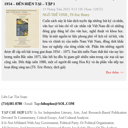
1954 – ĐẾN HIỆN TẠI – TẬP 1
13 Tháng Tám 2025
9:11 CH
(Xem: 12072)
NGÔ THẾ VINH
,
TS Eric Henry
Cuốn sách này là bản dịch tuyển tập những bút ký cá nhân,
văn học và báo chí về các nhân vật Việt Nam đã có những
đóng góp đáng kể cho văn học, nghệ thuật và khoa học.
Đây là một nguồn tư liệu phong phú về lịch sử xã hội, văn
hóa và chính trị của miền Nam Việt Nam, đồng thời khắc
họa sự nghiệp của từng nhân vật. Phần lớn những người
được đề cập nổi bật trong giai đoạn 1954 – 1975. Sau khi miền Nam thất thủ vào tay lực
lượng miền Bắc năm 1975, hầu hết họ đều bị giam giữ nhiều năm trong các trại cải tạo
cộng sản. Đến thập niên 1980, một số người đã sang Hoa Kỳ và đa phần vẫn tiếp tục
hoạt động sáng tạo.(TS. Eric Henry, dịch giả)
Đọc thêm
Liên Lạc Tòa Soạn:
(714)381-8780
/ Email:
Tapc
Hihopluu@AOL.COM
TẠP CHÍ HỢP LƯU
Is An Independent Literary, Arts, And Research-Based Publication
Devoted To Commentary, Critical Essays, And Cultural Analysis.
It Is Not Affiliated With Any Government, Political Party, Or Political Organization.