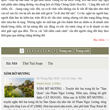
một phần năm chặng đường của dòng lịch sử Hiệp Chủng Quốc Hoa Kỳ. / Càng đến tuổi xế
chiều, rồi... chạng vạng cuộc đời, sự ra đi vĩnh viễn không còn là vấn đề bận tâm như thời
còn trẻ mà chỉ còn lại nỗi ám ảnh tuổi già là “ra đi như thế nào”. Có lúc nghe tin người bạn,
người thân làm ăn kiếm bạc triệu đô la tôi vẫn chúc mừng nhưng với tâm trạng dửng dưng
như mùa thu lá rụng. Nhưng nghe tin một bạn già vừa thảnh thơi an nhiên ra đi nhanh như
khuất bóng chiều, tôi lại mừng đến xúc động và ước chi mình cũng sẽ ra đi nhanh và nhẹ
như giấc ngủ qua đêm. Thì ra, cái “nỗi niềm canh cánh” của đời người cũng đổi thay theo
thời gian qua những chặng đường đời.
Đọc thêm
1
2
3
4
5
6
7
Trang sau
Trang cuối
Bài Mới
Thư Toà Soạn
Tin
XÓM BỜ MƯƠNG
30 Tháng Bảy 2026
1:56 CH
(Xem: 768)
PHẠM NGỌC LƯƠNG
XÓM BỜ MƯƠNG – Truyện thứ hai trong bộ ba "Tam
Quan" của Phạm Ngọc Lương. Hôm qua, chúng tôi giới
thiệu CÁT HOANG. Hôm nay là XÓM BỜ MƯƠNG –
truyện ngắn thứ hai trong bộ ba Tam Quan của nhà văn trẻ Phạm Ngọc Lương, từng
đăng trên Hợp Lưu số 87 (2006). Hơn hai mươi năm trước, nhà phê bình Thụy Khuê đã