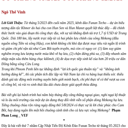
Ngô Thế Vinh
Lời
Giới Thiệu:
Từ tháng 5/2023 đến cuối năm 2025, kênh đào Funan Techo – dự án biểu
tượng dân tộc Khmer do hai cha con Hun Sen và Hun Manet quyết liệt thúc đẩy – đã chính
thức bước vào giai đoạn thi công thực địa, với sự tái khẳng định tài trợ 1,7 tỷ USD từ Trung
Quốc.
Dài 180 km, lấy nước trực tiếp từ cả hai phân lưu chính của sông Mekong (đầu
nguồn sông Tiền và sông Hậu), con kênh không chỉ khó đạt được mục tiêu rút ngắn lộ trình
và giảm chi phí vận tải như
Cam Bốt
tuyên truyền, mà còn có nguy cơ:
(1)
làm suy giảm
nghiêm trọng lưu lượng nước mùa khô về hạ lưu
, (2)
chặn đứng phù sa,
(3)
đẩy nhanh xâm
nhập mặn sâu thêm hàng chục kilômét,
(4)
đe dọa trực tiếp sinh kế của hơn 20 triệu cư dân
Đồng bằng sông Cửu Long.
Trong khi Phnom Penh liên tục khẳng định “lợi ích quốc gia thuần túy” và “không ảnh
hưởng đáng kể”, thì các phân tích độc lập và Việt Nam lại chỉ ra hàng loạt thiếu sót: thiếu
đánh giá tác động môi trường xuyên biên giới minh bạch, chi phí thực tế có thể vượt xa con
số công bố, và rủi ro sinh thái lâu dài chưa được giải quyết thỏa đáng.
Bài viết ghi lại hành trình hai năm bảy tháng đầy căng thẳng ngoại giao, nghi ngại kỹ thuật
và lo âu môi trường của một dự án đang thay đổi vĩnh viễn số phận dòng Mekong hạ lưu.
Tiếng chuông chùa rộn ràng ngày động thổ 5/8/2024 có thực sự là lời chúc phúc cho
Cam
Bốt
, hay đang ngân lên một hồi chuông cảnh tỉnh cho cả lưu vực sông Mekong?
Phạm
Phan Long _ VEF
*
Đây là bài viết thứ 7 nhằm Cập Nhật Tiến Độ Kênh Đào Funan Techo từ tháng 05.2023 cho