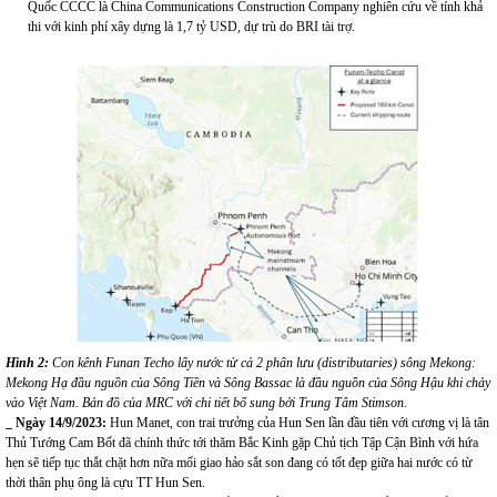
Quốc CCCC là China Communications Construction Company nghiên cứu về tính khả
thi với kinh phí xây dựng là 1,7 tỷ USD, dự trù do BRI tài trợ.
Hình
2
:
Con kênh Funan Techo lấy nước từ cả 2 phân lưu
(distributaries)
sông Mekong:
Mekong Hạ đầu nguồn của Sông Tiền và Sông Bassac là đầu nguồn của Sông Hậu khi chảy
vào Việt Nam.
B
ản đồ của MRC với chi tiết bổ sung bởi Trung
Tâm Stimson.
_ Ngày 14/9/2023
:
Hun Manet, con trai trưởng của Hun Sen lần đầu tiên với cương vị là tân
Thủ Tướng Cam Bốt đã chính thức tới thăm Bắc Kinh gặp Chủ tịch Tập Cận Bình với hứa
hẹn sẽ tiếp tục thắt chặt hơn nữa mối giao hảo sắt son đang có tốt đẹp giữa hai nước có từ
thời thân phụ ông là cựu TT Hun Sen.