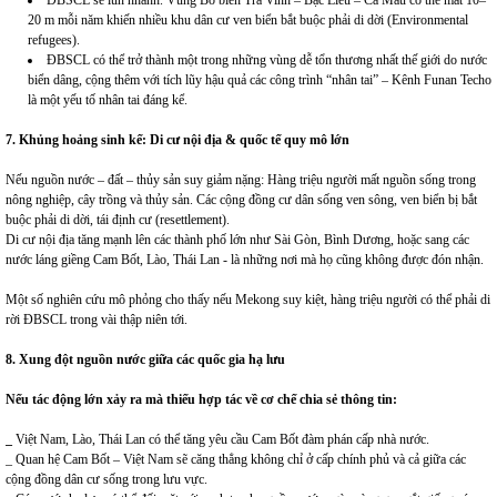
20 m mỗi năm khiến nhiều khu dân cư ven biển bắt buộc phải di dời (Environmental
refugees).
ĐBSCL có thể trở thành một trong những vùng dễ tổn thương nhất thế giới do nước
biển dâng, cộng thêm với tích lũy hậu quả các công trình “nhân tai” – Kênh Funan Techo
là một yếu tố nhân tai đáng kể.
7. Khủng hoảng sinh kế
:
Di cư nội địa & quốc tế quy mô lớn
Nếu nguồn nước – đất – thủy sản suy giảm nặng: Hàng triệu người mất nguồn sống trong
nông nghiệp, cây trồng và thủy sản. Các cộng đồng cư dân sống ven sông, ven biển bị bắt
buộc phải di dời, tái định cư (resettlement).
Di cư nội địa tăng mạnh lên các thành phố lớn như Sài Gòn, Bình Dương, hoặc sang các
nước láng giềng Cam Bốt, Lào, Thái Lan - là những nơi mà họ cũng không được đón nhận.
Một số nghiên cứu mô phỏng cho thấy nếu Mekong suy kiệt, hàng triệu người có thể phải di
rời ĐBSCL trong vài thập niên tới.
8. Xung đột nguồn nước giữa các quốc gia hạ lưu
Nếu tác động lớn xảy ra mà thiếu hợ
p tác về
cơ chế chia sẻ thông tin:
_
Việt Nam, Lào, Thái Lan có thể tăng yêu cầu Cam Bốt đàm phán cấp nhà nước.
_ Quan hệ Cam Bốt – Việt Nam sẽ căng thẳng không chỉ ở cấp chính phủ và cả giữa các
cộng đồng dân cư sống trong lưu vực.