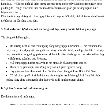
hàng loạt. [ *Rồi còn phải kể thêm lượng arsenic trong dòng chảy Mekong đang ngày càng
gia tăng do Trung Quốc khai thác các mỏ đất hiếm trên các quốc gia thượng nguồn như
Myanmar, Lào…]
Đây là một trong những kịch bản nguy hiểm và khó phục hồi nhất, vì ô nhiễm acid sulfate có
thể tồn tại lâu dài hàng chục năm.
5. Mất sinh cảnh tự nhiên
, mất
đ
a dạng sinh học
,
vùng hạ
lưu
Mekong suy sụp
Tác động có thể bao gồm:
Do đường kênh đi qua chắn ngang đồng bằng ngập lũ tự nhiên — nơi rất nhiều loài
thủy sinh, chim, động vật hoang dã sinh sống. Việc đào kênh, san lấp, phá đất có thể gây
hủy hoại môi trường sống, phân mảnh sinh cảnh, giảm đa dạng sinh học trên môi trường
– xã hội trong toàn lưu vực Mekong.
Mất vùng ngập lũ mùa mưa vốn là nơi sinh sản của hàng trăm loài cá.
Di cư cá bị gián đoạn, sản lượng thủy sản sụt giảm nghiêm trọng.
Suy giảm các loài chim nước, loài đặc thù vùng biên giới Cam Bốt – Việt Nam.
Có thể gây sụp đổ hệ sinh thái thủy sản vùng hạ lưu Mekong kể cả Cam Bốt, ảnh
hưởng hàng chục triệu người phụ thuộc vào cá là nguồn protein chính.
6. Sụt lún & xâm thực bờ biển tăng tốc
Do thiếu phù sa và nước ngọt:
ĐBSCL sẽ lún nhanh. Vùng Bờ biển Trà Vinh – Bạc Liêu – Cà Mau có thể mất 10–