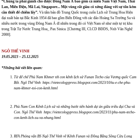
“Chúng ta phải giành cho được Đông Nam Á bao gồm cả miền Nam Việt Nam, Thái
Lan, Miến Điện, Mã Lai, Singapore... Một vùng rất giàu có xứng đáng với sự tốn kém
cần thiết để chiếm lấy”.
Và tấm bản đồ Trung Quốc trong cuốn Lịch sử Trung Hoa Hiện
đại xuất bản tại Bắc Kinh 1954 đã bao gồm Biển Đông với các đảo Hoàng Sa Trường Sa và
nhiều nước trong vùng Đông Nam Á dĩ nhiên trong đó có Việt Nam sẽ như một tự trị khu
trong Trật Tự Nước Trung Hoa_ Pax Sinica. [Chương III, CLCD BĐDS, Nxb Văn Nghệ
2000].
NGÔ THẾ VINH
19.05.2023 – 25.12.2025
*Những bài viết liên quan:
Từ đế chế Phù Nam Khmer tới con kênh lịch sử Funan Techo của Vương quốc Cam
Bốt. Ngô T
hế Vinh
https://vietecologypress.blogspot.com/2023/10/tu-e-che-phu-
nam-khmer-toi-con-kenh.html
Phù Nam Con Kênh Lịch sử và những bước tiến hành dự án giữa triều đại Cha và
Con. Ngô Thế Vinh
https://vietecologypress.blogspot.com/2023/11/phu-nam-techo-
con-kenh-lich-su-va-nhung.html
RFA Phỏng vấn BS Ngô Thế Vinh về Kênh Funan và Đồng Bằng Sông Cửu Long