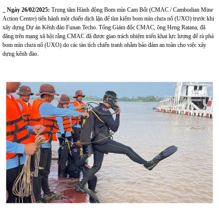
_ Ngày 26/02/2025:
Trung tâm Hành động Bom mìn Cam Bốt (CMAC / Cambodian Mine
Action Centre) tiến hành một chiến dịch lặn để tìm kiếm bom mìn chưa nổ (UXO) trước khi
xây dựng Dự án Kênh đào Funan Techo. Tổng Giám đốc CMAC, ông Heng Ratana, đã
đăng trên mạng xã hội rằng CMAC đã được giao trách nhiệm triển khai lực lượng để rà phá
bom mìn chưa nổ (UXO) do các tàn tích chiến tranh nhằm bảo đảm an toàn cho việc xây
dựng kênh đào.