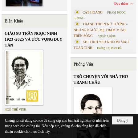
Đọc thêm
CÁT HOANG
PHẠM NGỌC
LƯƠNG
Biên Khảo
THÁNH THIÊN NỮ TƯỚNG -
NHỮNG NGƯỜI MẸ TRẦM MÌNH
GIÁO SƯ TRẦN NGỌC NINH
TRÊN SÔNG
Nguyệt Quỳnh
1923 -2025 VÀ ƯỚC VỌNG DUY
KHI TÌNH YÊU NHUỐM MÀU
TÂN
TOAN TÍNH
Hoàng Thị Bích Hà
Phỏng Vấn
TRÒ CHUYỆN VỚI NHÀ THƠ
TRANG CHÂU
NGÔ THẾ VINH
Đọc thêm
Chúng tôi sử dụng cookie để cung cấp cho bạn trải nghiệm tốt nhất trên
Đồng ý
trang web của chúng tôi. Nếu tiếp tục, chúng tôi cho rằng bạn đã chấp
Cristoforo Borri Và Ký Sự Đàng
thuận cookie cho mục đích này.
Trong Iii. Quan Khám Lý Trần Đức Hòa