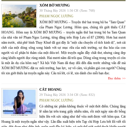
XÓM BỜ MƯƠNG
30 Tháng Bảy 2026
1:56 CH
(Xem: 768)
PHẠM NGỌC LƯƠNG
XÓM BỜ MƯƠNG – Truyện thứ hai trong bộ ba "Tam Quan"
của Phạm Ngọc Lương. Hôm qua, chúng tôi giới thiệu CÁT
HOANG. Hôm nay là XÓM BỜ MƯƠNG – truyện ngắn thứ hai trong bộ ba Tam Quan
của nhà văn trẻ Phạm Ngọc Lương, từng đăng trên Hợp Lưu số 87 (2006). Hơn hai mươi
năm trước, nhà phê bình Thụy Khuê đã gọi đây là "một câu chuyện cổ tích kinh dị", nơi cái
chết của một dòng sông song hành với sự mục rữa của môi trường, sự tha hóa của con
người và số phận bi thảm của một đứa trẻ. Một truyện ngắn đầy chất thơ, nhưng càng đẹp
càng khiến người đọc rùng mình. Hai mươi năm đã trôi qua. Dòng sông trong truyện có còn
là một ẩn dụ của hôm nay? Xã hội Việt Nam đã thay đổi đến đâu trước những vấn đề mà
XÓM BỜ MƯƠNG đặt ra: môi trường, bạo lực, sự vô cảm, và phẩm giá con người? Chúng
tôi xin giới thiệu lại truyện ngắn này. Câu trả lời, có lẽ, xin dành cho mỗi bạn đọc.
Đọc thêm
CÁT HOANG
29 Tháng Bảy 2026
3:34 CH
(Xem: 832)
PHẠM NGỌC LƯƠNG
Có những tác phẩm không thuộc về một thời điểm. Chúng lặng
lẽ nằm lại trên trang giấy nhiều năm, rồi một ngày nào đó bỗng
hiện lên với sức nặng như thể vừa mới được viết hôm qua. Cát
Hoang là một truyện ngắn như vậy. Lần đầu xuất hiện trên Tạp chí Hợp Lưu bởi lối viết tối
giản, đứt đoạn như điện ảnh, ngôn ngữ đầy ký hiệu, và một thế giới nghệ thuật khiến người