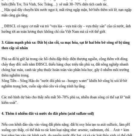
biển (Bến Tre, Trà Vinh, Sóc Trăng…) sẽ mất 30–70% diện tích canh tác.
_ Hậu quả dây chuyền khi nước ngọt ít, mất rừng ngập mặn, bờ biển thêm xói lở, nạn ngập
mặn càng gia tăng.
_ ĐBSCL có nguy cơ mất vai trò “vựa lúa – vựa trái cây – vựa thủy sản” của cả nước, ảnh
hưởng tới an toàn lương thực không chỉ của Việt Nam mà cả với thế giới.
3. Giảm mạnh phù sa
:
Đất bị
cằn cỗi, sa mạc hóa
, sạt lở hai
bên bờ sông sẽ bị
tăng
theo
cấp số nhân
Phù sa đã bị giữ lại trong các hồ chứa đập thủy điện thượng nguồn, cộng thêm với dòng
chảy thay đổi: mỗi năm ĐBSCL thiếu hàng chục triệu tấn phù sa, đất nông nghiệp nhanh
chóng bạc màu, canh tác phụ thuộc hoàn toàn vào phân hóa học, gây ô nhiễm môi trường
thêm nghiêm trọng.
Sông Tiền – Sông Hậu do “nước đói phù sa - hungry water” khiến bờ sông bị xói lở bờ
nghiêm trọng hơn, cuốn sập nhà cửa và công trình hạ tầng.
Các mô hình dự báo cho thấy nếu mất 50–70% phù sa, nhiều đoạn sông có thể sạt lở “mất
kiểm soát”.
4.
Thêm
ô
nhiễm đất và nước do đất phèn (acid sulfate soil)
Nếu con kênh đào sâu vào vùng đất phèn nặng: đất bị oxy hóa tạo ra axit sulfuric, làm pH
xuống cực thấp, có thể thải ra các kim loại nặng như: arsenic, cadmium, chì… Axit + kim
loại nặng lan vào các kênh rạch, do nguồn nước độc hại, cá và các loài thủy sinh có thể chết