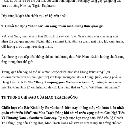
_ Các nước hạ lưu có thể đối mặt với cạnh tranh nguồn nước ngày càng gay gắt giống các
lưu vực sông Nile hay Tigris–Euphrates.
Đây cũng là kịch bản chính trị – xã hội xấu nhất.
9. Chuỗi tác động
“nhân tai”
lan rộng tới an ninh lương thực quốc gia
Với Việt Nam, nếu hệ sinh thái ĐBSCL bị suy kiệt: Việt Nam không còn khả năng xuất
khẩu lúa gạo quy mô lớn. Ngành thủy sản xuất khẩu tôm, cá giảm, mất năng lực cạnh tranh.
Giá lương thực trong nước tăng mạnh.
Ảnh hưởng trực tiếp đến không chỉ an ninh lương thực Việt Nam mà ảnh hưởng chuỗi cung
ứng lương thực thế giới.
Trong kịch bản này, có thể sẽ là một
“cuộc chiến môi sinh không tiếng súng”
(an
environmental war without gunfire) với thấp thoáng đâu đó là Trung Quốc, không phải là
Đặng Tiểu Bình 1979 –
“Deng Xiaoping gave Vietnam a lesson.”
, nhưng lần này sẽ là
một Tập Cận Bình từ xa nhưng có đầy đủ khả năng thật sự “Cho Việt Nam một bài học”.
TƯ TƯỞNG CHỈ ĐẠO CỦA MAO TRẠCH ĐÔNG
Chiến lược của Bắc Kinh bấy lâu và cho tới hiện nay không mới, vẫn luôn luôn nhất
quán với “viễn kiến” của Mao Trạch Đông khi nói về
triển vọng mở ra Cửa Ngõ Tiến
Về Phương Nam
–
Southern Gateway
.
Tại một cuộc họp trong năm 1965 của Bộ Chánh
Trị Đảng Cộng Sản Trung Hoa, Mao Trạch Đông rất sớm đã đưa ra một tư tưởng chỉ đạo: