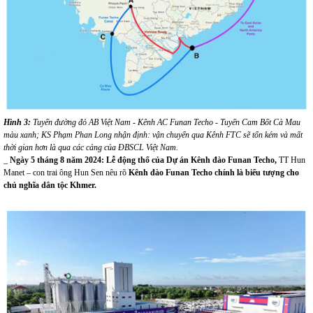
Hình
3:
Tuyến đường đỏ AB Việt Nam - Kênh AC Funan Techo - Tuyến
Cam Bốt
Cà Mau
màu xanh
; KS Phạm Phan Long nhận định:
vận chuyển qua Kênh FTC sẽ tốn kém và mất
thời gian hơn là qua các cảng của ĐBSCL Việt Nam.
_
N
gày
5 tháng 8
năm
2024
:
Lễ động thổ của Dự án Kênh đào Funan Techo,
TT Hun
Manet – con trai ông Hun Sen nêu rõ
Kênh đào Funan Techo chính là biểu tượng cho
chủ nghĩa dân tộc Khmer.