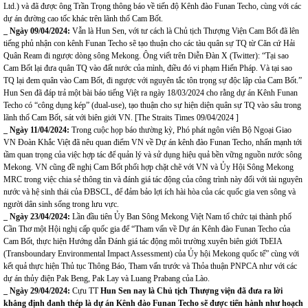
Ltd.) và đã được ông Trần Trọng thông báo về tiến độ Kênh đào Funan Techo, cùng với các
dự án đường cao tốc khác trên lãnh thổ Cam Bốt.
_ Ngày 09/04/2024
:
Vẫn là Hun Sen, với tư cách là Chủ tịch Thượng Viện Cam Bốt đã lên
tiếng phủ nhận con kênh Funan Techo sẽ tạo thuận cho các tàu quân sự TQ từ Căn cứ Hải
Quân Ream đi ngược dòng sông Mekong.
Ông viết trên Diễn Đàn X (Twitter): “Tại sao
Cam Bốt lại đưa quân TQ vào đất nước của mình, điều đó vi phạm Hiến Pháp. Và tại sao
TQ lại đem quân vào Cam Bốt, đi ngược với nguyên tắc tôn trọng sự độc lập của Cam Bốt.”
Hun Sen đã đáp trả một bài báo tiếng Việt ra ngày 18/03/2024 cho rằng dự án Kênh Funan
Techo có “công dụng kép” (dual-use), tạo thuận cho sự hiện diện quân sự TQ vào sâu trong
lãnh thổ Cam Bốt, sát với biên giới VN. [
The Straits Times 09/04/2024
]
_ Ngày 11/04/2024
:
Trong cuộc họp báo thường kỳ, Phó phát ngôn viên Bộ Ngoại Giao
VN Đoàn Khắc Việt đã nêu
quan điểm VN về Dự án kênh đào Funan Techo
, nhấn mạnh tới
tầm quan trọng của việc hợp tác để quản lý và sử dụng hiệu quả bền vững nguồn nước sông
Mekong. VN cũng đề nghị Cam Bốt phối hợp chặt chẽ với VN và Ủy Hội Sông Mekong
MRC trong việc chia sẻ thông tin và đánh giá tác động của công trình này đối với tài nguyên
nước và hệ sinh thái của ĐBSCL, để đảm bảo lợi ích hài hòa của các quốc gia ven sông và
người dân sinh sống trong lưu vực.
_ Ngày 23/04/2024
:
Lần đầu tiên Ủy Ban Sông Mekong Việt Nam tổ chức tại thành phố
Cần Thơ một Hội nghị cấp quốc gia để “
Tham vấn về Dự án Kênh đào Funan Techo
của
Cam Bốt, thực hiện Hướng dẫn Đánh giá tác động môi trường xuyên biên giới TbEIA
(Transboundary Environmental Impact Assessment) của Ủy hội Mekong quốc tế” cùng với
kết quả thực hiện Thủ tục Thông Báo, Tham vấn trước và Thỏa thuận PNPCA như với các
dự án thủy điện Pak Beng, Pak Lay và Luang Prabang của Lào.
_ Ngày 29/04/2024
:
Cựu TT
Hun Sen nay là Chủ tịch Thượng viện đã đưa ra lời
khẳng định đanh thép là dự án Kênh đào Funan Techo sẽ được tiến hành như hoạch