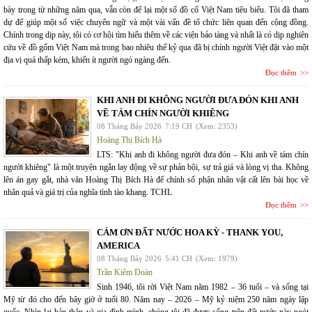
bày trong từ những năm qua, vẫn còn để lại một số đồ cổ Việt Nam tiêu biểu. Tôi đã tham
dự để giúp một số việc chuyển ngữ và một vài vấn đề tổ chức liên quan đến cộng đồng.
Chính trong dịp này, tôi có cơ hội tìm hiểu thêm về các viện bảo tàng và nhất là có dịp nghiên
cứu về đồ gốm Việt Nam mà trong bao nhiêu thế kỷ qua đã bị chính người Việt đặt vào một
địa vị quá thấp kém, khiến ít người ngó ngàng đến.
Đọc thêm
KHI ANH ĐI KHÔNG NGƯỜI ĐƯA ĐÓN KHI ANH
VỀ TÁM CHÍN NGƯỜI KHIÊNG
08 Tháng Bảy 2026
7:19 CH
(Xem: 2353)
Hoàng Thị Bích Hà
LTS: "Khi anh đi không người đưa đón – Khi anh về tám chín
người khiêng" là một truyện ngắn lay động về sự phản bội, sự trả giá và lòng vị tha. Không
lên án gay gắt, nhà văn Hoàng Thị Bích Hà để chính số phận nhân vật cất lên bài học về
nhân quả và giá trị của nghĩa tình tào khang. TCHL
Đọc thêm
CÁM ƠN ĐẤT NƯỚC HOA KỲ - THANK YOU,
AMERICA
08 Tháng Bảy 2026
5:41 CH
(Xem: 1979)
Trần Kiêm Đoàn
Sinh 1946, tôi rời Việt Nam năm 1982 – 36 tuổi – và sống tại
Mỹ từ đó cho đến bây giờ ở tuổi 80. Năm nay – 2026 – Mỹ kỷ niệm 250 năm ngày lập
quốc. Nhìn lại bản thân và gia đình mình, chúng tôi đã được sống trên đất nước này ngót