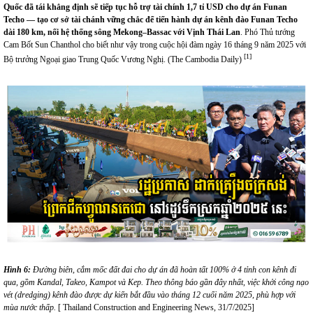
Quốc đã tái khẳng định sẽ tiếp tục hỗ trợ
tài chính
1,7 tỉ USD
cho dự án
Funan
Techo
— tạo cơ sở tài
chánh
vững chắc để tiến
hành dự án
kênh đào Funan Techo
dài 180 km, nối hệ thống sông Mekong–Bassac với Vịnh Thái Lan
. Phó Thủ tướng
Cam Bốt Sun Chanthol cho biết như vậy trong cuộc hội đàm ngày 16 tháng 9 năm 2025 với
[1]
Bộ trưởng Ngoại giao Trung Quốc Vương Nghị. (
The Cambodia Daily
)
H
ì
nh
6:
Đường biên, cắm mốc đất đai cho dự án đã hoàn tất 100% ở
4
tỉnh con
kênh
đi
qua, gồm Kandal, Takeo, Kampot và Kep. Theo thông báo gần đây
nhất
, việc khởi công nạo
vét (dredging) kênh đào được dự kiến bắt đầu vào tháng
12
cuối năm 2025, phù hợp với
mùa nước thấp.
[
Thailand Construction and Engineering News
, 31/7/2025]