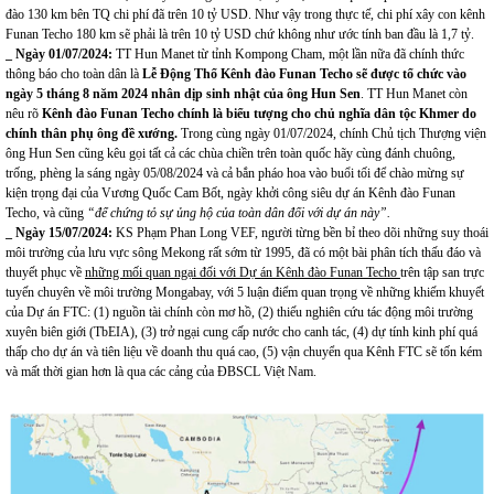
đào 130 km bên TQ chi phí đã trên 10 tỷ USD. Như vậy trong thực tế, chi phí xây con kênh
Funan Techo 180 km sẽ phải là trên 10 tỷ USD chứ không như ước tính ban đầu là 1,7 tỷ.
_ Ngày 01/07/2024
:
TT Hun Manet từ tỉnh Kompong Cham, một lần nữa đã chính thức
thông báo cho toàn dân là
Lễ Động Thổ Kênh đào Funan Techo sẽ được tổ chức vào
ngày 5 tháng 8
năm
2024 nhân dịp sinh nhật của ông Hun Sen
. TT Hun Manet còn
nêu rõ
Kênh đào Funan Techo chính là biểu tượng cho chủ nghĩa dân tộc Khmer do
chính thân phụ ông đề xướng.
Trong cùng ngày 01/07/2024, chính Chủ tịch Thượng viện
ông
Hun Sen cũng kêu gọi tất cả các chùa chiền trên toàn quốc
hãy cùng đánh chuông,
trống, phèng la sáng ngày 05/08/2024 và cả bắn pháo hoa vào buổi tối để chào mừng sự
kiện trọng đại của Vương Quốc Cam Bốt, ngày khởi công siêu dự án Kênh đào Funan
Techo, và cũng
“để chứng tỏ sự ủng hộ của toàn dân đối với dự án này”.
_ Ngày 15/07/2024
:
KS Phạm Phan Long VEF, người từng bền bỉ theo dõi những suy thoái
môi trường của lưu vực sông Mekong rất sớm từ 1995, đã có một bài phân tích thấu đáo và
thuyết phục về
những mối quan ngại đối với Dự án Kênh đào Funan Techo
trên tập san trực
tuyến chuyên về môi trường Mongabay, với 5 luận điểm quan trọng về những khiếm khuyết
của Dự án FTC: (1) nguồn tài chính còn mơ hồ, (2) thiếu nghiên cứu tác động môi trường
xuyên biên giới (TbEIA), (3) trở ngại cung cấp nước cho canh tác, (4) dự tính kinh phí quá
thấp cho dự án và tiên liệu về doanh thu quá cao, (5) vận chuyển qua Kênh FTC sẽ tốn kém
và mất thời gian hơn là qua các cảng của ĐBSCL Việt Nam.