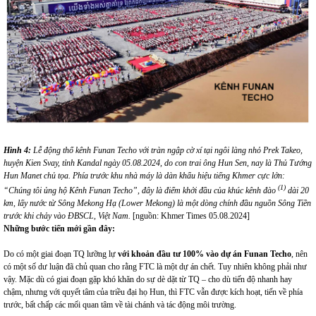
Hình
4
:
Lễ động thổ kênh Funan Techo với tràn ngập cờ xí tại ngôi làng nhỏ Prek Takeo,
huyện Kien Svay, tỉnh Kandal ngày 05.08.2024, do con trai ông
Hun Sen
, nay là Thủ Tướng
Hun Manet chủ tọa
.
Phía trước khu nhà máy là dàn khẩu hiệu tiếng Khmer cực lớn:
(1)
“Chúng tôi ủng hộ Kênh Funan Techo”, đây là điểm khởi đầu của khúc kênh đào
dài 20
km, lấy nước từ Sông Mekong Hạ (Lower Mekong) là một dòng chính đầu nguồn Sông Tiền
trước khi chảy vào ĐBSCL, Việt Nam.
[nguồn: Khmer Times 05.08.2024]
Những bước tiến mới
gần đây
:
Do có một giai đoạn TQ lưỡng lự
với khoản
đầu tư 100% vào dự án Funan Techo
, nên
có một số dư luận đã chủ quan cho rằng FTC là một dự án chết. Tuy nhiên không phải như
vậy. Mặc dù có giai đoạn gặp khó khăn do sự dè dặt từ TQ – cho dù tiến độ nhanh hay
chậm, nhưng với quyết tâm của triều đại họ Hun, thì FTC vẫn được kích hoạt, tiến về phía
trước, bất chấp các mối quan tâm về tài chánh và tác động môi trường.