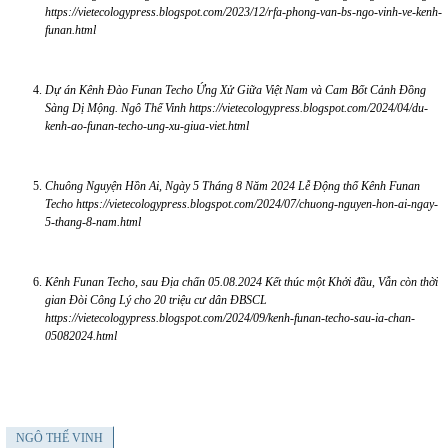
https://vietecologypress.blogspot.com/2023/12/rfa-phong-van-bs-ngo-vinh-ve-kenh-
funan.html
Dự án Kênh Đào Funan Techo Ứng Xử Giữa Việt Nam và Cam Bốt Cảnh Đồng
Sàng Dị Mộng. Ngô Thế Vinh
https://vietecologypress.blogspot.com/2024/04/du-
kenh-ao-funan-techo-ung-xu-giua-viet.html
Chuông Nguyện Hồn Ai, Ngày 5 Tháng 8 Năm 2024 Lễ Động thổ Kênh Funan
Techo
https://vietecologypress.blogspot.com/2024/07/chuong-nguyen-hon-ai-ngay-
5-thang-8-nam.html
Kênh Funan Techo, sau Địa chấn 05.08.2024 Kết thúc một Khởi đầu, Vẫn còn thời
gian Đòi Công Lý cho 20 triệu cư dân ĐBSCL
https://vietecologypress.blogspot.com/2024/09/kenh-funan-techo-sau-ia-chan-
05082024.html
NGÔ THẾ VINH