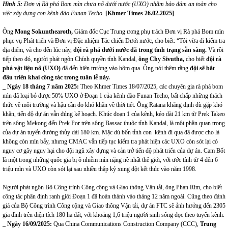
Hình 5:
Đơn vị Rà phá Bom mìn chưa
nổ d
ưới nước
(UXO) nhằm bảo đảm an toàn cho
việc xây dựng con kênh đào Funan Techo.
[Khmer Times 26.02.2025]
Ông
Mong Sokunthearoth
,
Giám đốc Cục Trung ương phụ trách Đơn vị Rà phá Bom mìn
phục vụ Phát triển và Đơn vị Đặc nhiệm Tác chiến Dưới nước, cho biết: “Tôi vừa đi kiểm tra
địa điểm, và cho đến lúc này,
đội rà phá dưới nước đã trong tình
trạng sẵn sàng
.
Và rồi
tiếp theo đó,
người phát ngôn Chính quyền tỉnh Kandal,
ông Chy Sivutha
,
cho biết
đội rà
phá vật liệu nổ (UXO)
đã đến hiện trường vào hôm qua. Ông nói thêm rằng
đội sẽ bắt
đầu triển khai công tác trong tuần lễ
này
.
_ Ngày 18 tháng 7 năm 2025:
Theo Khmer Times 18/07/2025, các chuyên gia rà phá bom
mìn đã loại bỏ được 50% UXO ở Đoạn 1 của kênh đào Funan Techo, bất chấp những thách
thức về môi trường và hậu cần do khó khăn về thời tiết. Ông Ratana khẳng định dù gặp khó
khăn, tiến độ dự án vẫn đúng kế hoạch. Khúc đoạn 1 của kênh, kéo dài 21 km từ Prek Takeo
trên sông Mekong đến Prek Por trên sông Bassac thuộc tỉnh Kandal, là một phần quan trọng
của dự án tuyến đường thủy dài 180 km. Mặc dù bốn tỉnh con kênh đi qua đã được cho là
không còn mìn bẫy, nhưng CMAC vẫn tiếp tục kiểm tra phát hiện các UXO còn sót lại có
nguy cơ gây nguy hại cho đội ngũ xây dựng và cản trở tiến độ phát triển của dự án. Cam Bốt
là một trong những quốc gia bị ô nhiễm mìn nặng nề nhất thế giới, với ước tính từ 4 đến 6
triệu mìn và UXO còn sót lại sau nhiều thập kỷ xung đột kết thúc vào năm 1998.
Người phát ngôn Bộ Công trình Công cộng và Giao thông Vận tải, ông Phan Rim, cho biết
công tác phân định ranh giới Đoạn 1 đã hoàn thành vào tháng 12 năm ngoái. Cũng theo đánh
giá của Bộ Công trình Công cộng và Giao thông Vận tải, dự án FTC sẽ ảnh hưởng đến 2305
gia đình trên diện tích 180 ha đất, với khoảng 1,6 triệu người sinh sống dọc theo tuyến kênh.
_ Ngày 16/0
9/2025
:
Qua China Communications Construction Company (CCC),
Trung