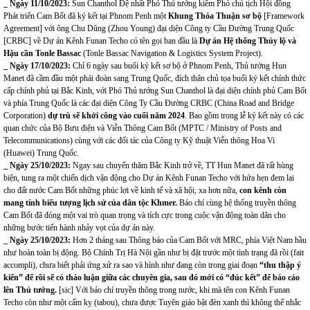
_ Ngày 11/10/2023
:
Sun Chanthol
Đệ nhất Phó Thủ tướng kiêm
Phó chủ tịch Hội đồng
Phát triển Cam Bốt đã ký kết tại Phnom Penh
một
Khung Thỏa Thuận sơ
bộ
[Framework
Agreement] với ông Chu Dũng (Zhou Young) đại diện Công ty Cầu Đường Trung Quốc
[CRBC] về Dự án Kênh Funan Techo có tên gọi ban đầu là
Dự án Hệ thống Thủy lộ và
Hậu cần Tonle Bassac
(Tonle Bassac Navigation & Logistics System Project).
_ Ngày 17/10/2023
:
Chỉ 6 ngày sau buổi ký kết sơ bộ ở Phnom Penh, Thủ tướng Hun
Manet đã cầm đầu một phái đoàn sang Trung Quốc, đích thân chủ tọa buổi ký kết chính thức
cấp chính phủ tại Bắc Kinh, với Phó Thủ tướng Sun Chanthol là đại diện chính phủ Cam Bốt
và phía Trung Quốc là các đại diện Công Ty Cầu Đường CRBC (China Road and Bridge
Corporation)
dự trù sẽ khởi công vào cuối năm 2024
. Bao gồm trong lễ ký kết này có các
quan chức của Bộ Bưu điện và Viễn Thông Cam Bốt (MPTC / Ministry of Posts and
Telecommunications) cùng với các đối tác của Công ty Kỹ thuật Viễn thông Hoa Vi
(Huawei) Trung Quốc.
_ Ngày 25/10/2023
:
Ngay sau chuyến thăm Bắc Kinh trở về, TT Hun Manet đã rất hùng
biện, tung ra một chiến dịch vận động cho Dự án Kênh Funan Techo với hứa hẹn đem lại
cho đất nước Cam Bốt những phúc lợi về kinh tế và xã hội, xa hơn nữa,
con kênh còn
mang tính biểu tượng lịch sử của dân tộc Khmer.
Báo chí cùng hệ thống truyền thông
Cam Bốt đã đóng một vai trò quan trọng và tích cực trong cuộc vận động toàn dân cho
những bước tiến hành nhảy vọt của dự án này.
_ Ngày 25/10/2023
:
Hơn 2 tháng sau Thông báo của Cam Bốt với MRC, phía Việt Nam hầu
như hoàn toàn bị động. Bộ Chính Trị Hà Nội gần như bị đặt trước một tình trạng đã rồi (fait
accompli), chưa biết phải ứng xử ra sao và hình như đang còn
trong giai đoạn
“thu thập ý
kiến” để rồi sẽ có thảo luận giữa các chuyên gia, sau đó mới có “đúc kết” để báo cáo
lên Thủ tướng.
[sic] Với báo chí truyền thông trong nước, khi mà tên con Kênh Funan
Techo còn như một cấm kỵ (tabou), chưa được Tuyên giáo bật đèn xanh thì không thể nhắc