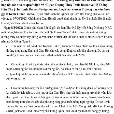
_ 19/05/2023:
Hai tháng trước khi rời chức Thủ Tướng
,
ông
Hun Sen đã chủ trì một buổi
họp nội các đưa ra quyết định về
“
Dự án Đường Thủy Tonlé Bassac và Hệ Thống
Hậu Cần
(
The Tonle Bassac Navigation and Logistics System Project
)
hay còn được
gọi là Kênh Funan Techo
.
Dự án được toàn thể Quốc Hội Cam Bốt thông qua và sau đó
vào ngày 07/06/2023, Chính phủ Cam Bốt đã quyết định thành lập Ủy Ban Liên Bộ để triển
khai dự án Kênh đào Funan Techo.
_ Ngày 8/8/2023
:
Chính phủ Cam Bốt đã gửi tới Ban Thư Ký Ủy Hội Sông Mekong MRC
một thông báo về
“Dự án Kênh đào nội địa Funan Techo”
nhằm phục hồi một hệ thống
đường thủy đã được xây dựng và vận hành từ triều đại Đế chế Funan Khmer [sic] có từ 500
năm trước Công Nguyên.
Con kênh sẽ kết nối 4 tỉnh Kandal, Takeo, Kampot và Kep nhằm cải thiện giao thông
đường thủy trong lãnh thổ Cam Bốt cho các cộng đồng cư dân địa phương. Dự án dự
trù được khởi công vào cuối năm 2024 và bắt đầu vận hành 2028.
Với những chi tiết kỹ thuật: kênh di chuyển 2 chiều, có chiều dài 180 km, rộng 100
m phía trên nguồn và 80 m phía dưới nguồn, độ sâu 4 m tới 5,4 m, với 3 âu tàu
3
(shiplocks) với lượng nước xả tối đa 3,6 m
/giây, với 11 cây cầu, chiều dài chính 161 m,
cầu vượt 520 m.
Theo thông báo này, thì ảnh hưởng tiêu cực của dự án là không đáng kể, nhưng đem
lại nhiều lợi ích tích cực cho người dân Cam Bốt, như cải thiện mạng lưới thủy vận, kích
thích phát triển kinh tế và xã hội, giảm thiểu lũ lụt ở các tỉnh Kandal, Takeo, bảo đảm an
toàn lương thực cho cư dân địa phương bằng phát triển nông ngư nghiệp. Dự án kênh
Funan Techo này được xem như nằm trong Chiến lược Một Vòng Đai, Một Con Đường
/ BRI (Belt and Road Initiative) của Trung Quốc, sau khi được một đại công ty Trung