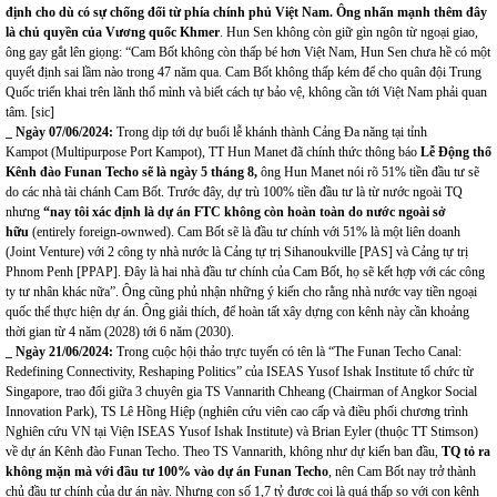
định cho dù có sự chống đối từ phía chính phủ Việt Nam
.
Ông nhấn mạnh thêm đây
là chủ quyền của Vương quốc Khmer
. Hun Sen không còn giữ gìn ngôn từ ngoại giao,
ông gay gắt lên giọng: “Cam Bốt không còn thấp bé hơn Việt Nam,
Hun Sen chưa hề có một
quyết định sai lầm nào trong 47 năm qua
. Cam Bốt không thấp kém để cho quân đội Trung
Quốc triển khai trên lãnh thổ mình và biết cách tự bảo vệ, không cần tới Việt Nam phải quan
tâm. [sic]
_ Ngày 07/06/2024
:
Trong dịp tới dự buổi lễ khánh thành Cảng Đa năng tại tỉnh
Kampot (Multipurpose Port Kampot),
TT Hun Manet đã chính thức thông báo
Lễ Động thổ
Kênh đào Funan Techo sẽ là ngày 5 tháng 8,
ông Hun Manet nói rõ 51% tiền đầu tư sẽ
do các nhà tài chánh Cam Bốt. Trước đây, dự trù 100% tiền đầu tư là từ nước ngoài TQ
nhưng
“nay tôi xác định là dự án FTC không còn hoàn toàn do nước ngoài sở
hữu
(entirely foreign-ownwed).
Cam Bốt sẽ là đầu tư chính với 51%
là một liên doanh
(Joint Venture) với 2 công ty nhà nước là Cảng tự trị Sihanoukville [PAS] và Cảng tự trị
Phnom Penh [PPAP]. Đây là hai nhà đầu tư chính của Cam Bốt, họ sẽ kết hợp với các công
ty tư nhân khác nữa”. Ông cũng phủ nhận những ý kiến cho rằng nhà nước vay tiền ngoại
quốc thể thực hiện dự án. Ông giải thích, để hoàn tất xây dựng con kênh này cần khoảng
thời gian từ 4 năm (2028) tới 6 năm (2030).
_ Ngày 21/06/2024
:
Trong cuộc hội thảo trực tuyến có tên là
“The Funan Techo Canal:
Redefining Connectivity, Reshaping Politics”
của ISEAS Yusof Ishak Institute tổ chức từ
Singapore, trao đổi giữa 3 chuyên gia TS Vannarith Chheang (Chairman of Angkor Social
Innovation Park), TS Lê Hồng Hiệp (nghiên cứu viên cao cấp và điều phối chương trình
Nghiên cứu VN tại Viện ISEAS Yusof Ishak Institute) và Brian Eyler (thuộc TT Stimson)
về dự án Kênh đào Funan Techo. Theo TS Vannarith, không như dự kiến ban đầu,
TQ tỏ ra
không mặn mà với đầu tư 100% vào dự án Funan Techo
, nên Cam Bốt nay trở thành
chủ đầu tư chính của dự án này. Nhưng con số 1,7 tỷ được coi là quá thấp so với con kênh