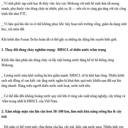
_ Vì tính phức tạp sinh học & thủy văn: lưu vực Mekong với một hệ sinh thái rất mong
manh, phụ thuộc vào dòng chảy tự nhiên, phù sa, lũ — nên rủi ro càng gia tăng với các công
trình lớn như FTC.
_ Vì hậu quả lâu dài và có thể không phục hồi: hủy hoại môi trường sống, giảm đa dạng sinh
học, xói mòn đất.
Khi kênh đào Funan Techo hoàn tất có thể gây ra những tác động lớn xuyên biên giới.
1. Thay đổi dòng chảy nghiêm trọng
:
ĐBSCL sẽ
thiếu nước trầm trọng
Kênh đào làm phân tán dòng chảy và lấy một lượng nước đáng kể từ hệ thống sông
Mekong.
_ Lượng nước mùa khô xuống hạ lưu giảm mạnh: ĐBSCL sẽ bị khô hạn rộng. Nhiều kênh
rạch nội đồng sẽ cạn kiệt; các tầng nước ngầm bị khai thác quá mức khiến nạn đất sụt lún
tăng nhanh. Hàng triệu người thiếu nước sinh hoạt, nước tưới tiêu.
_ Có thể dẫn đến khủng hoảng nước quy mô lớn ở vùng sản xuất nông nghiệp, cây trồng và
trầm trọng nhất là ĐBSCL của Việt Nam.
2. Xâm nhập mặn sâu lấn
sâu
hơn 50–100 km
,
làm
m
ất khả năng trồng lúa & cây
trái
_ Độ mặn có thể vượt mức chịu đựng của lúa, cây trái, thủy sản nước ngọt. Nhiều tỉnh ven