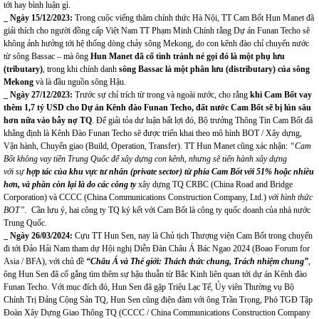
tới hay bình luận gì.
_ Ngày 15/12/2023
:
Trong cuộc viếng thăm chính thức Hà Nội, TT Cam Bốt Hun Manet đã
giải thích cho người đồng cấp Việt Nam TT Phạm Minh Chính rằng Dự án Funan Techo sẽ
không ảnh hưởng tới hệ thống dòng chảy sông Mekong, do con kênh đào chỉ chuyển nước
từ sông Bassac – mà ông
Hun Manet đã cố tình tránh né gọi đó là
một phụ lưu
(tributary)
, trong khi chính danh
sông Bassac là một phân lưu (distributary) của sông
Mekong
và là đầu nguồn sông Hậu.
_ Ngày 27/12/2023
:
Trước sự chỉ trích từ trong và ngoài nước, cho rằng
khi
Cam Bốt
vay
thêm 1
,
7 tỷ USD cho Dự án Kênh đào Funan Techo, đất nước
Cam Bốt
sẽ bị lún sâu
hơn nữa vào bẫy nợ TQ
. Để giải tỏa dư luận bất lợi đó, Bộ trưởng Thông Tin Cam Bốt đã
khẳng định là Kênh Đào Funan Techo sẽ được triển khai theo mô hình
BOT
/ Xây dựng,
Vận hành, Chuyển giao (Build, Operation, Transfer).
TT Hun Manet cũng xác nhận:
“
Cam
Bốt
không vay tiền Trung Quốc để xây dựng con kênh, nhưng sẽ tiến hành xây dựng
với sự
hợp tác của khu vực tư nhân (private sector) từ phía
Cam Bốt
với 51% hoặc nhiều
hơn, và phần còn lại là do các công ty
xây dựng TQ CRBC (China Road and Bridge
Corporation) và CCCC (China Communications Construction Company, Ltd.)
với hình thức
BOT”.
Cần lưu ý, hai công ty TQ ký kết với Cam Bốt là công ty quốc doanh của nhà nước
Trung Quốc.
_ Ngày 26/03/2024
:
Cựu TT Hun Sen, nay là Chủ tịch Thượng viện Cam Bốt trong chuyến
đi tới Đảo Hải Nam tham dự
Hội nghị Diễn Đàn Châu Á Bác Ngao 2024
(Boao Forum for
Asia / BFA), với chủ đề
“Châu Á và Thế giới: Thách thức chung, Trách nhiệm chung”
,
ông Hun Sen đã cố gắng tìm thêm sự hậu thuẫn từ Bắc Kinh liên quan tới dự án Kênh đào
Funan Techo. Với mục đích đó, Hun Sen đã gặp Triệu Lạc Tế, Ủy viên Thường vụ Bộ
Chính Trị Đảng Cộng Sản TQ, Hun Sen cũng điện đàm với ông Trần Trọng, Phó TGĐ Tập
Đoàn Xây Dựng Giao Thông TQ (CCCC / China Communications Construction Company