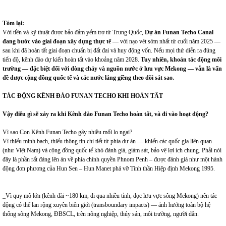
Tóm lại
:
Với tiền và kỹ thuật được bảo đảm yểm trợ từ Trung Quốc,
D
ự án Funan Techo Canal
đang bước vào giai đoạn xây dựng thực tế
— với nạo vét sớm nhất từ cuối năm 2025 —
sau khi đã hoàn tất giai đoạn chuẩn bị đất đai và huy động vốn. Nếu mọi thứ diễn ra đúng
tiến độ, kênh đào dự kiến hoàn tất vào khoảng năm 2028.
Tuy nhiên, khoản tác động môi
trường — đặc biệt đối với dòng chảy và nguồn nước ở lưu vực Mekong — vẫn là vấn
đề được cộng đồng quốc tế và các nước láng giềng theo dõi sát sao.
TÁC ĐỘNG KÊNH ĐÀO FUNAN TECHO KHI HOÀN TẤT
Vậy điều gì sẽ xảy ra khi Kênh đào Funan Techo hoàn tất, và đi vào hoạt động?
Vì sao Con Kênh Funan Techo gây nhiều mối lo ngại?
Vì thiếu minh bạch, thiếu thông tin chi tiết từ phía dự án — khiến các quốc gia liên quan
(như Việt Nam) và cộng đồng quốc tế khó đánh giá, giám sát, bảo vệ lợi ích chung. Phải nói
đây là phần rất đáng lên án về phía chính quyền Phnom Penh – được đánh giá như một hành
động đơn phương của Hun Sen – Hun Manet phá vỡ Tinh thần Hiệp định Mekong 1995.
_Vì quy mô lớn (kênh dài ~180 km, đi qua nhiều tỉnh, dọc lưu vực sông Mekong) nên tác
động có thể lan rộng xuyên biên giới (transboundary impacts) — ảnh hưởng toàn bộ hệ
thống sông Mekong, ĐBSCL, trên nông nghiệp, thủy sản, môi trường, người dân.