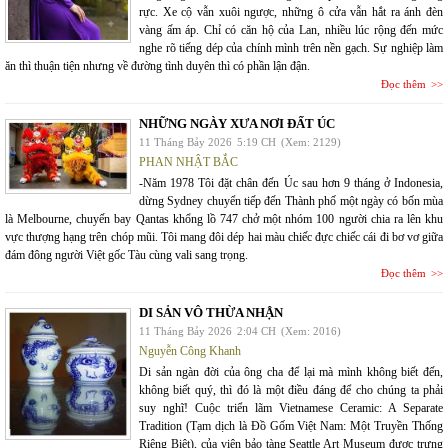
rực. Xe cộ vẫn xuôi ngược, những ô cửa vẫn hắt ra ánh đèn
vàng ấm áp. Chỉ có căn hộ của Lan, nhiều lúc rộng đến mức
nghe rõ tiếng dép của chính mình trên nền gạch. Sự nghiệp làm
ăn thì thuận tiện nhưng về đường tình duyên thì có phần lận đận.
Đọc thêm
NHỮNG NGÀY XƯA NƠI ĐẤT ÚC
11 Tháng Bảy 2026
5:19 CH
(Xem: 2129)
PHAN NHẬT BẮC
-Năm 1978 Tôi đặt chân đến Úc sau hơn 9 tháng ở Indonesia,
dừng Sydney chuyển tiếp đến Thành phố một ngày có bốn mùa
là Melbourne, chuyến bay Qantas khổng lồ 747 chở một nhóm 100 người chia ra lên khu
vực thượng hạng trên chóp mũi. Tôi mang đôi dép hai màu chiếc đực chiếc cái đi bơ vơ giữa
đám đông người Việt gốc Tàu cùng vali sang trọng.
Đọc thêm
DI SẢN VÔ THỪA NHẬN
11 Tháng Bảy 2026
2:04 CH
(Xem: 2016)
Nguyễn Công Khanh
Di sản ngàn đời của ông cha để lại mà mình không biết đến,
không biết quý, thì đó là một điều đáng để cho chúng ta phải
suy nghĩ! Cuộc triển lãm Vietnamese Ceramic: A Separate
Tradition (Tạm dịch là Đồ Gốm Việt Nam: Một Truyền Thống
Riêng Biệt), của viện bảo tàng Seattle Art Museum được trưng