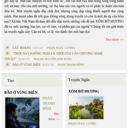
gọi đây là "một câu chuyện cổ tích kinh dị", nơi cái chết của một dòng sông song hành
với sự mục rữa của môi trường, sự tha hóa của con người và số phận bi thảm của một
đứa trẻ. Một truyện ngắn đầy chất thơ, nhưng càng đẹp càng khiến người đọc rùng
mình. Hai mươi năm đã trôi qua. Dòng sông trong truyện có còn là một ẩn dụ của hôm
nay? Xã hội Việt Nam đã thay đổi đến đâu trước những vấn đề mà XÓM BỜ MƯƠNG
đặt ra: môi trường, bạo lực, sự vô cảm, và phẩm giá con người? Chúng tôi xin giới thiệu
lại truyện ngắn này. Câu trả lời, có lẽ, xin dành cho mỗi bạn đọc.
Đọc thêm
CÁT HOANG
3:34 CH
PHẠM NGỌC LƯƠNG
“THỜI NÀY KHÔNG PHẢI LÀ THỜI CỦA VĂN CHƯƠNG NGHỆ
THUẬT”
10:50 CH
MAI AN NGUYỄN ANH TUẤN
BÃO Ở VÙNG BIÊN
10:23 CH
PHAN THANH BÌNH
Truyện Ngắn
Thơ
XÓM BỜ MƯƠNG
BÃO Ở VÙNG BIÊN
PHAN
THANH
BÌNH
Đọc
thêm
PHẠM NGỌC LƯƠNG