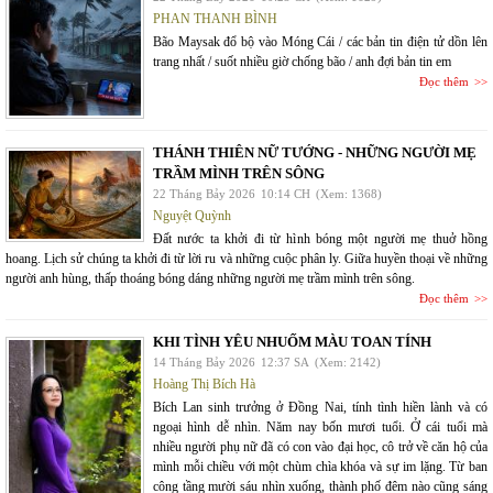
PHAN THANH BÌNH
Bão Maysak đổ bộ vào Móng Cái / các bản tin điện tử dồn lên
trang nhất / suốt nhiều giờ chống bão / anh đợi bản tin em
Đọc thêm
THÁNH THIÊN NỮ TƯỚNG - NHỮNG NGƯỜI MẸ
TRẦM MÌNH TRÊN SÔNG
22 Tháng Bảy 2026
10:14 CH
(Xem: 1368)
Nguyệt Quỳnh
Đất nước ta khởi đi từ hình bóng một người mẹ thuở hồng
hoang. Lịch sử chúng ta khởi đi từ lời ru và những cuộc phân ly. Giữa huyền thoại về những
người anh hùng, thấp thoáng bóng dáng những người mẹ trầm mình trên sông.
Đọc thêm
KHI TÌNH YÊU NHUỐM MÀU TOAN TÍNH
14 Tháng Bảy 2026
12:37 SA
(Xem: 2142)
Hoàng Thị Bích Hà
Bích Lan sinh trưởng ở Đồng Nai, tính tình hiền lành và có
ngoại hình dễ nhìn. Năm nay bốn mươi tuổi. Ở cái tuổi mà
nhiều người phụ nữ đã có con vào đại học, cô trở về căn hộ của
mình mỗi chiều với một chùm chìa khóa và sự im lặng. Từ ban
công tầng mười sáu nhìn xuống, thành phố đêm nào cũng sáng