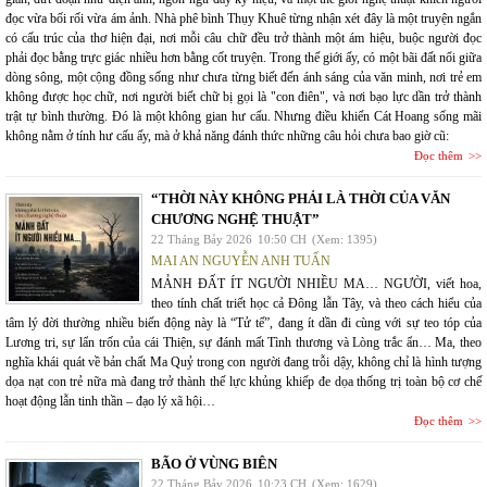
đọc vừa bối rối vừa ám ảnh. Nhà phê bình Thụy Khuê từng nhận xét đây là một truyện ngắn
có cấu trúc của thơ hiện đại, nơi mỗi câu chữ đều trở thành một ám hiệu, buộc người đọc
phải đọc bằng trực giác nhiều hơn bằng cốt truyện. Trong thế giới ấy, có một bãi đất nổi giữa
dòng sông, một cộng đồng sống như chưa từng biết đến ánh sáng của văn minh, nơi trẻ em
không được học chữ, nơi người biết chữ bị gọi là "con điên", và nơi bạo lực dần trở thành
trật tự bình thường. Đó là một không gian hư cấu. Nhưng điều khiến Cát Hoang sống mãi
không nằm ở tính hư cấu ấy, mà ở khả năng đánh thức những câu hỏi chưa bao giờ cũ:
Đọc thêm
“THỜI NÀY KHÔNG PHẢI LÀ THỜI CỦA VĂN
CHƯƠNG NGHỆ THUẬT”
22 Tháng Bảy 2026
10:50 CH
(Xem: 1395)
MAI AN NGUYỄN ANH TUẤN
MẢNH ĐẤT ÍT NGƯỜI NHIỀU MA… NGƯỜI, viết hoa,
theo tính chất triết học cả Đông lẫn Tây, và theo cách hiểu của
tâm lý đời thường nhiều biến động này là “Tử tế”, đang ít dần đi cùng với sự teo tóp của
Lương tri, sự lẩn trốn của cái Thiện, sự đánh mất Tình thương và Lòng trắc ẩn… Ma, theo
nghĩa khái quát về bản chất Ma Quỷ trong con người đang trỗi dậy, không chỉ là hình tượng
dọa nạt con trẻ nữa mà đang trở thành thế lực khủng khiếp đe dọa thống trị toàn bộ cơ chế
hoạt động lẫn tinh thần – đạo lý xã hội…
Đọc thêm
BÃO Ở VÙNG BIÊN
22 Tháng Bảy 2026
10:23 CH
(Xem: 1629)