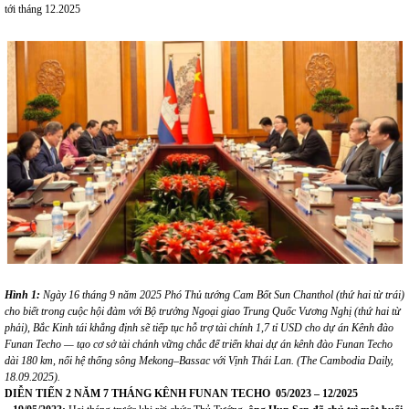
tới tháng 12.2025
Hình
1
:
N
gày 16 tháng 9
năm 2025
Phó Thủ tướng
Cam Bốt
Sun Chanthol
(thứ hai từ trái)
cho biết trong cuộc hội đàm với Bộ trưởng Ngoại giao Trung Quốc Vương Nghị
(thứ hai từ
phải), Bắc Kinh
tái khẳng định sẽ tiếp tục hỗ trợ
tài chính
1,7 tỉ USD
cho dự án
Kênh đào
Funan Techo
— tạo cơ sở tài
chánh
vững chắc để triển khai
dự án
kênh đào Funan Techo
dài 180 km, nối hệ thống sông Mekong–Bassac với Vịnh Thái Lan.
(
The Cambodia Daily
,
18.09.2025
).
DIỄN TIẾN
2
NĂM
7 THÁNG KÊNH FUNAN TECHO
05/2023 – 12/202
5