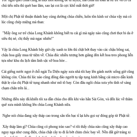
chú tiểu nữa thì quét bao lăm, sao lại coi là cực khổ mất thời giờ!
Một chị Phật tử thuận thành hay cúng dường chùa chiền, luôn tôn kính sư chùa vậy mà có
lúc cũng chép miệng mà than:
"Mấy ông sư trẻ chùa Long Khánh không biết tu cái gì mà ngày nào cũng chơi thọt bi da ở
siêu thị nè, chị thấy mà ngạc nhiên!"
Vậy là chùa Long Khánh bây giờ cây xanh to lớn thì chặt bớt thay vào các chậu bông sai,
chậu hoa giấy mua từ tiệm về. Chùa đúc nhiều tượng hơn giăng đèn kết hoa treo phong liễn
tựa như khu du lịch tâm linh sặc sỡ hoa hòe...
Cái giếng nước ngọt ở chỗ ngài Tu Diện ngày xưa nhà tôi hay lên gánh nước uống giờ cũng
không còn. Chùa thì lúc nào cũng đông đảo người tụ tập tụng kinh bằng cái micro dẫn kinh
thật lẹ của chị Phật tử tụng nhanh như mô tô bay. Còn đâu ngôi chùa xưa yên tĩnh sẽ sàng
chạm chân trên lá...
Những điều này đã.khiến tôi xa dần chùa cho đến khi vào hẳn Sài Gòn, và đến lúc về thăm
quê xưa mình không lên chùa Long Khánh nữa.
Nghe nói chùa đang xây tháp cao trong sân tốn bạc tỉ lại kêu gọi sự đóng góp từ Phật tử.
Xây tháp làm gì? Chùa cũng có phong trào sao? vì tôi thấy chùa nào cũng xây tháp cao
nguy nga như cung điện, chùa chật cây to đi là bớt chim chóc bay về. Nền đất giờ tráng xi