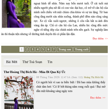
ngoại hình dễ nhìn. Năm nay bốn mươi tuổi. Ở cái tuổi mà
nhiều người phụ nữ đã có con vào đại học, cô trở về căn hộ của
mình mỗi chiều với một chùm chìa khóa và sự im lặng. Từ ban
công tầng mười sáu nhìn xuống, thành phố đêm nào cũng sáng
rực. Xe cộ vẫn xuôi ngược, những ô cửa vẫn hắt ra ánh đèn
vàng ấm áp. Chỉ có căn hộ của Lan, nhiều lúc rộng đến mức
nghe rõ tiếng dép của chính mình trên nền gạch. Sự nghiệp làm
ăn thì thuận tiện nhưng về đường tình duyên thì có phần lận đận.
Đọc thêm
1
2
3
4
5
6
7
Trang sau
Trang cuối
Bài Mới
Thư Toà Soạn
Tin
Thơ Hoàng Thị Bích Hà - Mùa Đi Qua Ký Ức
08 Tháng Tám 2026
12:47 SA
(Xem: 112)
Hoàng Thị Bích Hà
Có người hỏi vì sao ta biền biệt / Đã bao mùa không thấy
chút tăm hơi / Có lẽ bởi tháng năm rong ruỗi quá / Bụi mờ
dần một khoảng sáng ngày xưa
Đọc thêm