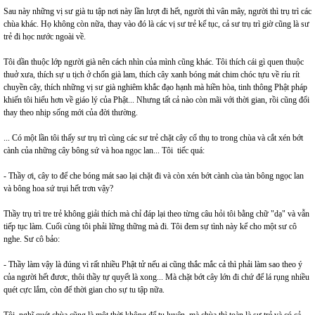
Sau này những vị sư già tu tập nơi này lần lượt đi hết, người thì vân mây, người thì trụ trì các
chùa khác. Họ không còn nữa, thay vào đó là các vị sư trẻ kế tục, cả sư trụ trì giờ cũng là sư
trẻ đi học nước ngoài về.
Tôi dần thuộc lớp người già nên cách nhìn của mình cũng khác. Tôi thích cái gì quen thuộc
thuở xưa, thích sự u tịch ở chốn già lam, thích cây xanh bóng mát chim chóc tựu về ríu rít
chuyền cây, thích những vị sư già nghiêm khắc đạo hạnh mà hiền hòa, tinh thông Phật pháp
khiến tôi hiểu hơn về giáo lý của Phật... Nhưng tất cả nào còn mãi với thời gian, rồi cũng đổi
thay theo nhịp sống mới của đời thường.
... Có một lần tôi thấy sư trụ trì cùng các sư trẻ chặt cây cổ thụ to trong chùa và cắt xén bớt
cành của những cây bông sứ và hoa ngọc lan... Tôi tiếc quá:
- Thầy ơi, cây to để che bóng mát sao lại chặt đi và còn xén bớt cành cùa tàn bông ngọc lan
và bông hoa sứ trụi hết trơn vậy?
Thầy trụ trì tre trẻ không giải thích mà chỉ đáp lại theo từng câu hỏi tôi bằng chữ "dạ" và vẫn
tiếp tục làm. Cuối cùng tôi phải lững thững mà đi. Tôi đem sự tình này kể cho một sư cô
nghe. Sư cô bảo:
- Thầy làm vậy là đúng vì rất nhiều Phật tử nếu ai cũng thắc mắc cả thì phải làm sao theo ý
của người hết đươc, thôi thầy tự quyết là xong... Mà chặt bớt cây lớn đi chứ để lá rụng nhiều
quét cực lắm, còn để thời gian cho sự tu tập nữa.
Tôi nghĩ quét chùa cũng là một thời không để tu luyện, mà chùa thì toàn là sư trẻ và có cả