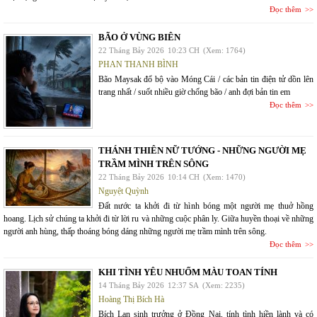
Đọc thêm
BÃO Ở VÙNG BIÊN
22 Tháng Bảy 2026
10:23 CH
(Xem: 1764)
PHAN THANH BÌNH
Bão Maysak đổ bộ vào Móng Cái / các bản tin điện tử dồn lên
trang nhất / suốt nhiều giờ chống bão / anh đợi bản tin em
Đọc thêm
THÁNH THIÊN NỮ TƯỚNG - NHỮNG NGƯỜI MẸ
TRẦM MÌNH TRÊN SÔNG
22 Tháng Bảy 2026
10:14 CH
(Xem: 1470)
Nguyệt Quỳnh
Đất nước ta khởi đi từ hình bóng một người mẹ thuở hồng
hoang. Lịch sử chúng ta khởi đi từ lời ru và những cuộc phân ly. Giữa huyền thoại về những
người anh hùng, thấp thoáng bóng dáng những người mẹ trầm mình trên sông.
Đọc thêm
KHI TÌNH YÊU NHUỐM MÀU TOAN TÍNH
14 Tháng Bảy 2026
12:37 SA
(Xem: 2235)
Hoàng Thị Bích Hà
Bích Lan sinh trưởng ở Đồng Nai, tính tình hiền lành và có