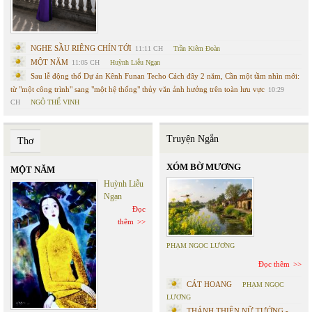
NGHE SẦU RIÊNG CHÍN TỚI
11:11 CH
Trần Kiêm Đoàn
MỘT NĂM
11:05 CH
Huỳnh Liễu Ngạn
Sau lễ động thổ Dự án Kênh Funan Techo Cách đây 2 năm, Cần một tầm nhìn mới:
từ "một công trình" sang "một hệ thống" thủy văn ảnh hưởng trên toàn lưu vực
10:29
CH
NGÔ THẾ VINH
Truyện Ngắn
Thơ
XÓM BỜ MƯƠNG
MỘT NĂM
Huỳnh Liễu
Ngạn
Đọc
thêm
PHẠM NGỌC LƯƠNG
Đọc thêm
CÁT HOANG
PHẠM NGỌC
LƯƠNG
THÁNH THIÊN NỮ TƯỚNG -