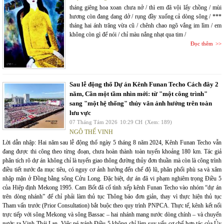
tháng giêng hoa xoan chưa nở / thì em đã vội lấy chồng / mùi
hương còn đang dang dở / rụng đầy xuống cả dòng sông / ***
tháng hai ánh trăng vừa cũ / chênh chao ngõ vắng im lìm / em
không còn gì để nói / chỉ màu nắng nhạt qua tim /
Đọc thêm
Sau lễ động thổ Dự án Kênh Funan Techo Cách đây 2
năm, Cần một tầm nhìn mới: từ "một công trình"
sang "một hệ thống" thủy văn ảnh hưởng trên toàn
lưu vực
07 Tháng Tám 2026
10:29 CH
(Xem: 189)
NGÔ THẾ VINH
Lời dẫn nhập: Hai năm sau lễ động thổ ngày 5 tháng 8 năm 2024, Kênh Funan Techo vẫn
đang được thi công theo từng đoạn, chưa hoàn thành toàn tuyến khoảng 180 km. Tác giả
phân tích rõ dự án không chỉ là tuyến giao thông đường thủy đơn thuần mà còn là công trình
điều tiết nước đa mục tiêu, có nguy cơ ảnh hưởng đến chế độ lũ, phân phối phù sa và xâm
nhập mặn ở Đồng bằng sông Cửu Long. Đặc biệt, dự án đã vi phạm nghiêm trọng Điều 5
của Hiệp định Mekong 1995. Cam Bốt đã cố tình xếp kênh Funan Techo vào nhóm “dự án
trên dòng nhánh” để chỉ phải làm thủ tục Thông báo đơn giản, thay vì thực hiện thủ tục
Tham vấn trước (Prior Consultation) bắt buộc theo quy trình PNPCA. Thực tế, kênh kết nối
trực tiếp với sông Mekong và sông Bassac – hai nhánh mang nước dòng chính – và chuyển
nước ra Vịnh Thái Lan. Việc né tránh Điều 5 không chỉ làm suy yếu cơ chế hợp tác của Ủy