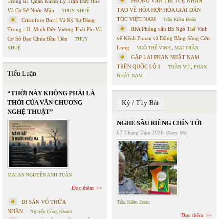
PHỎNG VẤN TRÍ TUỆ NHÂN
Trong Iii. Quan Khám Lý Trần Đức Hòa
TẠO VỀ HÒA HỢP HÒA GIẢI DÂN
Và Cơ Sở Nước Mặn
THỤY KHUÊ
TỘC VIỆT NAM
Trần Kiêm Đoàn
Cristoforo Borri Và Ký Sự Đàng
RFA Phỏng vấn BS Ngô Thế Vinh
Trong - II. Minh Đức Vương Thái Phi Và
về Kênh Funan và Đồng Bằng Sông Cửu
Cơ Sở Đạo Chúa Đầu Tiên
THỤY
Long
KHUÊ
NGÔ THẾ VINH
,
MAI TRẦN
GẶP LẠI PHAN NHẬT NAM
TRÊN QUỐC LỘ 1
TRẦN VŨ
,
PHAN
Tiểu Luận
NHẬT NAM
“THỜI NÀY KHÔNG PHẢI LÀ
THỜI CỦA VĂN CHƯƠNG
Ký / Tùy Bút
NGHỆ THUẬT”
NGHE SẦU RIÊNG CHÍN TỚI
07 Tháng Tám 2026
(Xem: 66)
MAI AN NGUYỄN ANH TUẤN
Đọc thêm
DI SẢN VÔ THỪA
Trần Kiêm Đoàn
NHẬN
Nguyễn Công Khanh
Đọc thêm