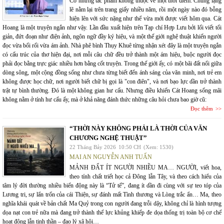
Có những tác phẩm không thuộc về một thời điểm. Chúng lặng
lẽ nằm lại trên trang giấy nhiều năm, rồi một ngày nào đó bỗng
hiện lên với sức nặng như thể vừa mới được viết hôm qua. Cát
Hoang là một truyện ngắn như vậy. Lần đầu xuất hiện trên Tạp chí Hợp Lưu bởi lối viết tối
giản, đứt đoạn như điện ảnh, ngôn ngữ đầy ký hiệu, và một thế giới nghệ thuật khiến người
đọc vừa bối rối vừa ám ảnh. Nhà phê bình Thụy Khuê từng nhận xét đây là một truyện ngắn
có cấu trúc của thơ hiện đại, nơi mỗi câu chữ đều trở thành một ám hiệu, buộc người đọc
phải đọc bằng trực giác nhiều hơn bằng cốt truyện. Trong thế giới ấy, có một bãi đất nổi giữa
dòng sông, một cộng đồng sống như chưa từng biết đến ánh sáng của văn minh, nơi trẻ em
không được học chữ, nơi người biết chữ bị gọi là "con điên", và nơi bạo lực dần trở thành
trật tự bình thường. Đó là một không gian hư cấu. Nhưng điều khiến Cát Hoang sống mãi
không nằm ở tính hư cấu ấy, mà ở khả năng đánh thức những câu hỏi chưa bao giờ cũ:
Đọc thêm
“THỜI NÀY KHÔNG PHẢI LÀ THỜI CỦA VĂN
CHƯƠNG NGHỆ THUẬT”
22 Tháng Bảy 2026
10:50 CH
(Xem: 1530)
MAI AN NGUYỄN ANH TUẤN
MẢNH ĐẤT ÍT NGƯỜI NHIỀU MA… NGƯỜI, viết hoa,
theo tính chất triết học cả Đông lẫn Tây, và theo cách hiểu của
tâm lý đời thường nhiều biến động này là “Tử tế”, đang ít dần đi cùng với sự teo tóp của
Lương tri, sự lẩn trốn của cái Thiện, sự đánh mất Tình thương và Lòng trắc ẩn… Ma, theo
nghĩa khái quát về bản chất Ma Quỷ trong con người đang trỗi dậy, không chỉ là hình tượng
dọa nạt con trẻ nữa mà đang trở thành thế lực khủng khiếp đe dọa thống trị toàn bộ cơ chế
hoạt động lẫn tinh thần – đạo lý xã hội…