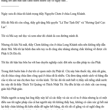
măng hết làm mất dần cảnh thiên nhiên cây cỏ ngày nào...
____________
Ngày xưa đi chùa tôi kính trọng thầy Nguyên Chơn ở chùa Long Khánh.
Hồi đó Má tôi còn sống, thầy gởi tặng Má quyển "Lá Thư Tịnh Độ" và "Hương Quê Cực
Lạc".
Tôi và Má say mê đọc và xem như đó chính là con đường mình đi.
Nhưng rồi khi Ná mất, thầy Chơn không còn ở chùa Long Khánh nữa nên không tiếp dẫn
được Má. Má tôi lại bệnh đau nên tuy ra đi cũng nhẹ nhàng nhưng chắc không về được cõi
Phật A Di Đà rồi.
Tôi lúc đó bận bịu bôn ba với bao duyên nghiệp cuộc đời nên xa dân pháp tu của Phật.
Trong thời buôn bán ở chợ tôi có quen một chị Phật tử. Chị này bán thuốc tây, nhà rất giàu,
chị đi chùa cúng chùa làm công quả ở chùa rất là nhiều. Chị đem tặng mình sách và băng đĩa
của vị tôn sư mà chị theo học và tôn kính. Từ lúc đó tôi mới biết vị thầy nổi tiếng nhất nước
lúc này đó là thầy Thích Trí Quảng và Thích Nhật Từ. Họ đều là bậc có chức sắc cao trong
giáo hội Phật giáo.
Nhiều người ca tụng hai ông thầy này kể cả các thầy và các ni cô tu ở chùa nhưng lạ có một
điều sao tôi nghe pháp của cả hai người này tôi không thấy hay, không có cảm xúc gì hết mà
lại thấy chán không đủ kiên nhẫn để nghe hết băng, dù tôi rất cố gắng và cứ nghĩ rằng do