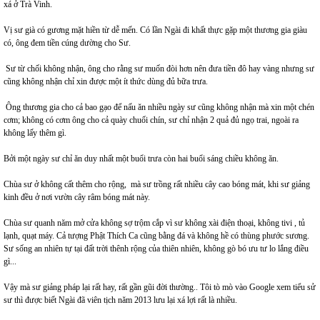
xá ở Trà Vinh.
Vị sư già có gương mặt hiền từ dễ mến. Có lần Ngài đi khất thực gặp một thương gia giàu
có, ông đem tiền cúng dường cho Sư.
Sư từ chối không nhận, ông cho rằng sư muốn đòi hơn nên đưa tiền đô hay vàng nhưng sư
cũng không nhận chỉ xin được một ít thức dùng đủ bữa trưa.
Ông thương gia cho cả bao gạo để nấu ăn nhiều ngày sư cũng không nhận mà xin một chén
cơm; không có cơm ông cho cả quày chuối chín, sư chỉ nhận 2 quả đủ ngọ trai, ngoài ra
không lấy thêm gì.
Bởi một ngày sư chỉ ăn duy nhất một buổi trưa còn hai buổi sáng chiều không ăn.
Chùa sư ở không cất thêm cho rộng, mà sư trồng rất nhiều cây cao bóng mát, khi sư giảng
kinh đều ở nơi vườn cây râm bóng mát này.
Chùa sư quanh năm mở cửa không sợ trộm cắp vì sư không xài điện thoại, không tivi , tủ
lạnh, quạt máy. Cả tượng Phật Thích Ca cũng bằng đá và không hề có thùng phước sương.
Sư sống an nhiên tự tại đất trời thênh rộng của thiên nhiên, không gò bó ưu tư lo lắng điều
gì...
Vậy mà sư giảng pháp lại rất hay, rất gần gũi đời thường.. Tôi tò mò vào Google xem tiểu sử
sư thì được biết Ngài đã viên tịch năm 2013 lưu lại xá lợi rất là nhiều.