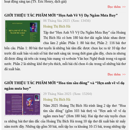
hoạt động sáng tạo.(TS. Eric Henry, dịch giả)
Đọc thêm
GIỚI THIỆU TÁC PHẨM MỚI “Hẹn Anh Về Vỹ Dạ Ngắm Mưa Bay”
06 Tháng Sáu 2025
(Xem: 13456)
Hoàng Thị Bích Hà
Tập thơ “Hẹn Anh Về Vỹ Dạ Ngắm Mưa Bay” của Hoàng
Thị Bích Hà có hơn 180 bài thơ dài ngắn khác nhau được
chia làm 2 phần: Phần 1: 80 bài thơ, Phần 2: 116 bài thơ
bốn câu. Phần 1: 80 bài thơ tuyển là những bài tâm đắc được chọn lọc ra từ 10 tập thơ
trước đã xuất bản và một số bài thơ mới sáng tác trong thời gian gần đây, chưa in nhưng
đã được đăng tải trên các trang báo mạng và website Văn học Nghệ thuật trong và ngoài
nước. Phần 2 là những khổ thơ yêu thích, mỗi bài chỉ chon 4 câu trong số những bài thơ
đã xuất bản.
Đọc thêm
GIỚI THIỆU TÁC PHẨM MỚI “Hoa tím sầu đông” và “Hẹn anh về vĩ dạ
ngắm mưa bay”
29 Tháng Năm 2025
(Xem: 15264)
Hoàng Thị Bích Hà
Năm 2025 Hoàng Thị Bích Hà trình làng 2 tập thơ: “Hoa
tím sầu đông” (gồm 103 bài thơ) và “Hẹn anh về vĩ dạ
ngắm mưa bay” (Hơn 180 bài). Hai tập thơ này tuyển chọn
ra những bài thơ tâm đắc của Hoàng Thị Bích Hà trong 10 tập thơ đã xuất bản từ mấy
năm trước đây. Những tập gồm 50 bài, mỗi tập lọc ra khoảng 10-15 bài, trong những tập