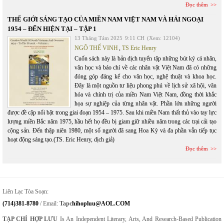
Đọc thêm
THẾ GIỚI SÁNG TẠO CỦA MIỀN NAM VIỆT NAM VÀ HẢI NGOẠI
1954 – ĐẾN HIỆN TẠI – TẬP 1
13 Tháng Tám 2025
9:11 CH
(Xem: 12104)
NGÔ THẾ VINH
,
TS Eric Henry
Cuốn sách này là bản dịch tuyển tập những bút ký cá nhân,
văn học và báo chí về các nhân vật Việt Nam đã có những
đóng góp đáng kể cho văn học, nghệ thuật và khoa học.
Đây là một nguồn tư liệu phong phú về lịch sử xã hội, văn
hóa và chính trị của miền Nam Việt Nam, đồng thời khắc
họa sự nghiệp của từng nhân vật. Phần lớn những người
được đề cập nổi bật trong giai đoạn 1954 – 1975. Sau khi miền Nam thất thủ vào tay lực
lượng miền Bắc năm 1975, hầu hết họ đều bị giam giữ nhiều năm trong các trại cải tạo
cộng sản. Đến thập niên 1980, một số người đã sang Hoa Kỳ và đa phần vẫn tiếp tục
hoạt động sáng tạo.(TS. Eric Henry, dịch giả)
Đọc thêm
Liên Lạc Tòa Soạn:
(714)381-8780
/ Email:
Tapc
Hihopluu@AOL.COM
TẠP CHÍ HỢP LƯU
Is An Independent Literary, Arts, And Research-Based Publication