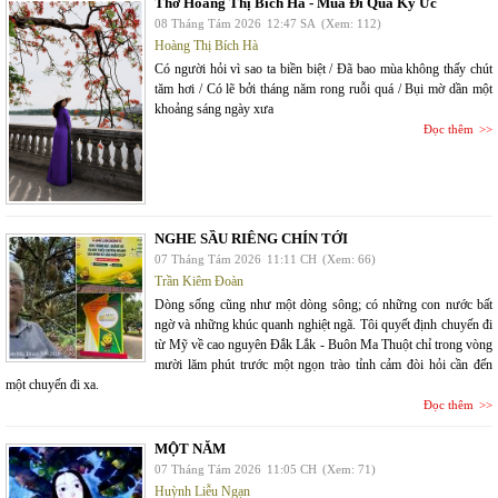
Thơ Hoàng Thị Bích Hà - Mùa Đi Qua Ký Ức
08 Tháng Tám 2026
12:47 SA
(Xem: 112)
Hoàng Thị Bích Hà
Có người hỏi vì sao ta biền biệt / Đã bao mùa không thấy chút
tăm hơi / Có lẽ bởi tháng năm rong ruỗi quá / Bụi mờ dần một
khoảng sáng ngày xưa
Đọc thêm
NGHE SẦU RIÊNG CHÍN TỚI
07 Tháng Tám 2026
11:11 CH
(Xem: 66)
Trần Kiêm Đoàn
Dòng sống cũng như một dòng sông; có những con nước bất
ngờ và những khúc quanh nghiệt ngã. Tôi quyết định chuyến đi
từ Mỹ về cao nguyên Đắk Lắk - Buôn Ma Thuột chỉ trong vòng
mười lăm phút trước một ngọn trào tỉnh cảm đòi hỏi cần đến
một chuyến đi xa.
Đọc thêm
MỘT NĂM
07 Tháng Tám 2026
11:05 CH
(Xem: 71)
Huỳnh Liễu Ngạn