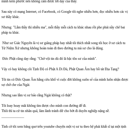
mình kém phước nên không cảm được lời dạy của thầy.
Sau này có mạng Internet, có Facebook, có Google tôi nghe nhiều hơn, đọc nhiều hơn các vị
sư thầy khác.
Nhưng: "Lắm thầy thì nhiều ma", mỗi thầy mỗi cách tu khác nhau rồi phe phái nầy chê bai
pháp tu khác.
Như sư Giác Nguyên là vị sư giảng pháp hay nhất tôi thích nhất song tôi học ở sư cách tu
Tứ Niệm Xứ nhưng không hoàn toàn đi theo đường tu mà sư cho là đúng.
Đức Phật cũng dạy rằng: "Chớ vội tin dù đó là bậc tôn sư của mình".
Vậy có hay không cõi Tịnh Độ có Phật A Di Đà, Phật Quan Âm hay bồ tát Địa Tạng?
Tôi tin có Đức Quan Âm hằng cứu khổ vì cuộc đời không suôn sẻ của mình luôn nhận được
sự chở che của Ngài.
Nhưng sao lắm vị sư bảo rằng Ngài không có thật?
Tôi loay hoay mãi không tìm được cho mình con đường để đi.
Thôi thì ta cứ tin nhân quả, làm lành tránh dữ cho bớt đi duyên nghiệp nặng nề.
_____________
Tình cờ tôi xem bâng quơ trên youtube chuyện một vị sư tu theo hệ phái khất sĩ tại một tịnh