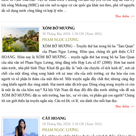
hội sông Mekong (MRC) mà còn mở ra nguy cơ các quốc gia khác noi theo, phá vỡ nguyên
tắc sử dụng nước công bằng và hợp lý trên ...
Đọc thêm
XÓM BỜ MƯƠNG
30 Tháng Bảy 2026
1:56 CH
(Xem: 865)
PHẠM NGỌC LƯƠNG
XÓM BỜ MƯƠNG – Truyện thứ hai trong bộ ba "Tam Quan"
của Phạm Ngọc Lương. Hôm qua, chúng tôi giới thiệu CÁT
HOANG. Hôm nay là XÓM BỜ MƯƠNG – truyện ngắn thứ hai trong bộ ba Tam Quan
của nhà văn trẻ Phạm Ngọc Lương, từng đăng trên Hợp Lưu số 87 (2006). Hơn hai mươi
năm trước, nhà phê bình Thụy Khuê đã gọi đây là "một câu chuyện cổ tích kinh dị", nơi cái
chết của một dòng sông song hành với sự mục rữa của môi trường, sự tha hóa của con
người và số phận bi thảm của một đứa trẻ. Một truyện ngắn đầy chất thơ, nhưng càng đẹp
càng khiến người đọc rùng mình. Hai mươi năm đã trôi qua. Dòng sông trong truyện có còn
là một ẩn dụ của hôm nay? Xã hội Việt Nam đã thay đổi đến đâu trước những vấn đề mà
XÓM BỜ MƯƠNG đặt ra: môi trường, bạo lực, sự vô cảm, và phẩm giá con người? Chúng
tôi xin giới thiệu lại truyện ngắn này. Câu trả lời, có lẽ, xin dành cho mỗi bạn đọc.
Đọc thêm
CÁT HOANG
29 Tháng Bảy 2026
3:34 CH
(Xem: 943)
PHẠM NGỌC LƯƠNG