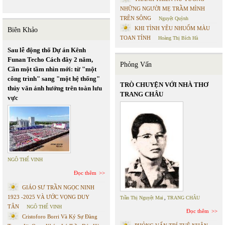
NHỮNG NGƯỜI MẸ TRẦM MÌNH
TRÊN SÔNG
Nguyệt Quỳnh
KHI TÌNH YÊU NHUỐM MÀU
Biên Khảo
TOAN TÍNH
Hoàng Thị Bích Hà
Sau lễ động thổ Dự án Kênh
Funan Techo Cách đây 2 năm,
Phỏng Vấn
Cần một tầm nhìn mới: từ "một
công trình" sang "một hệ thống"
TRÒ CHUYỆN VỚI NHÀ THƠ
thủy văn ảnh hưởng trên toàn lưu
TRANG CHÂU
vực
NGÔ THẾ VINH
Đọc thêm
GIÁO SƯ TRẦN NGỌC NINH
1923 -2025 VÀ ƯỚC VỌNG DUY
Trần Thị Nguyệt Mai
,
TRANG CHÂU
TÂN
NGÔ THẾ VINH
Đọc thêm
Cristoforo Borri Và Ký Sự Đàng