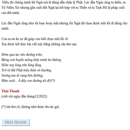
Điều đó chứng minh lời Ngài nói là đúng đắn chân lý Phật. Lúc đầu Ngài cũng tu thiền, tu
Tứ Niệm Xứ nhưng gần cuối đời Ngài lại kết hợp với tu Thiền và tu Tịnh Độ là pháp cuối
của đời mình.
Lúc đầu Ngài cũng như tôi loay hoay mãi nhưng rồi Ngài đã chọn được một lối đi đúng cho
mình.
Con tạ ơn ân sư đã giúp con biết chọn một lối về.
Xin được kết thúc bài viết này bằng những câu thơ sau:
Hôm qua lạc nẻo đường trần,
Bừng cơn huyễn mộng thấy mình hư không.
Hôm nay lòng nhẹ lâng lâng,
Trở về đất Phật hiểu thân vô thường.
Sương tan lá rụng bên đường,
Mỉm cười... À đấy con đường tôi đi!(*)
Thái Thanh
(viết vội ngày đầu tháng12/2022)
(*) bài thơ cũ, không nhớ được tên tác giả.
THÁI THANH