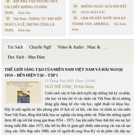
KHI NHÀ VĂN NGỪNG VIẾT:
NHỮNG NGÀY XƯA NƠI ĐẤT
CÁI CHẾT KHÔNG CÓ ĐÁM
ÚC
PHAN NHẬT BẮC
TANG
Minh Hạo
CÁM ƠN ĐẤT NƯỚC HOA KỲ -
Việt Nam- THÁNG TƯ: KHI MỘT
THANK YOU, AMERICA
Trần Kiêm
NGÀY LÀ LỄ, NHƯNG CŨNG LÀ
Đoàn
TANG
Minh Hạo
Tin Sách
Chuyển Ngữ
Video & Audio : Nhạc & . . .
Đọc Sách - Mạn Đàm
THẾ GIỚI SÁNG TẠO CỦA MIỀN NAM VIỆT NAM VÀ HẢI NGOẠI
1954 – ĐẾN HIỆN TẠI – TẬP 1
13 Tháng Tám 2025
(Xem: 12104)
NGÔ THẾ VINH
,
TS Eric Henry
Cuốn sách này là bản dịch tuyển tập những bút ký cá nhân,
văn học và báo chí về các nhân vật Việt Nam đã có những
đóng góp đáng kể cho văn học, nghệ thuật và khoa học.
Đây là một nguồn tư liệu phong phú về lịch sử xã hội, văn hóa và chính trị của miền
Nam Việt Nam, đồng thời khắc họa sự nghiệp của từng nhân vật. Phần lớn những người
được đề cập nổi bật trong giai đoạn 1954 – 1975. Sau khi miền Nam thất thủ vào tay lực
lượng miền Bắc năm 1975, hầu hết họ đều bị giam giữ nhiều năm trong các trại cải tạo
cộng sản. Đến thập niên 1980, một số người đã sang Hoa Kỳ và đa phần vẫn tiếp tục