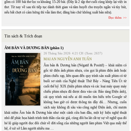
gồm có 100 bài thơ lọc ra khoảng 15-20 bài. (Đây là 2 tập thơ cuối cùng khép lại việc in
thơ. Từ nay về sau tôi tiếp tục dành thời gian và tâm huyết cho truyện ngắn và tùy bút,
nếu bất chợt có cảm hứng thì vẫn làm thơ, đăng báo chứ không xuất bản nữa).
Đọc thêm
Tin sách & Trích đoạn
ÂM BẢN VÀ DƯƠNG BẢN (phần 1)
26 Tháng Sáu 2026
4:21 CH
(Xem: 2637)
MAI AN NGUYỄN ANH TUẤN
Âm bản & Dương bản (Négatif & Positif) – khái niệm có
gốc từ điện ảnh phim nhựa, còn gọi là phim điện ảnh hoặc
phim chiếu rạp, liên quan đến quy trình sản xuất phim có từ
buổi sơ sinh của Nghệ thuật Thứ Bảy - Nàng Tiên Út từ
cuối thế kỷ XIX (hiện phim nhựa và các loại máy quay máy
chiếu phim nhựa đã được đưa vào các Bảo tàng Điện ảnh),
cái quy trình mà nếu ai đó muốn tìm hiểu trên Google sẽ
không bao giờ có được thông tin đầy đủ… Nhưng, cuốn
sách này không đi sâu vào công nghệ Điện ảnh, chỉ mượn
khái niệm Âm bản & Dương bản như một cánh cửa ban đầu, một ký hiệu nghệ thuật
nhỏ để phác họa hành trình tinh thần của tác giả, cùng đôi ba lát cắt tự sự về nghề qua đó
hé lộ giúp người đọc đôi chút về đời sống của những người làm phim Việt qua mấy thế
hệ, ở xứ sở Lắm người nhiều ma …