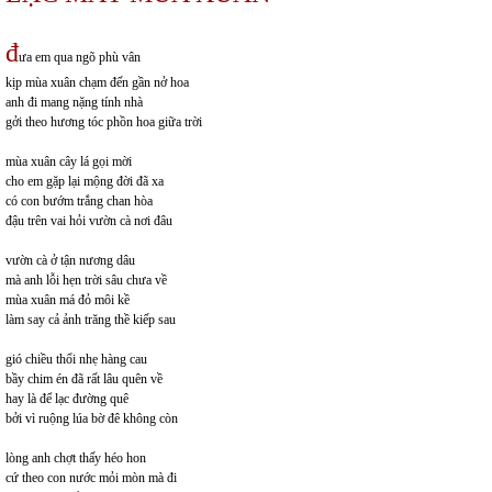
đ
ưa em qua ngõ phù vân
kịp mùa xuân chạm đến gần nở hoa
anh đi mang nặng tính nhà
gởi theo hương tóc phồn hoa giữa trời
mùa xuân cây lá gọi mời
cho em gặp lại mộng đời đã xa
có con bướm trắng chan hòa
đậu trên vai hỏi vườn cà nơi đâu
vườn cà ở tận nương dâu
mà anh lỗi hẹn trời sâu chưa về
mùa xuân má đỏ môi kề
làm say cả ảnh trăng thề kiếp sau
gió chiều thổi nhẹ hàng cau
bầy chim én đã rất lâu quên về
hay là để lạc đường quê
bởi vì ruộng lúa bờ đê không còn
lòng anh chợt thấy héo hon
cứ theo con nước mỏi mòn mà đi