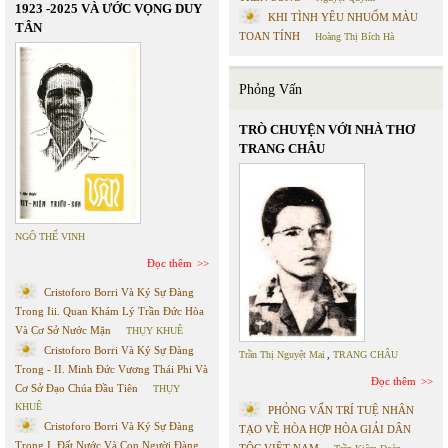
1923 -2025 VÀ ƯỚC VỌNG DUY
KHI TÌNH YÊU NHUỐM MÀU
TÂN
TOAN TÍNH
Hoàng Thị Bích Hà
Phỏng Vấn
TRÒ CHUYỆN VỚI NHÀ THƠ
TRANG CHÂU
NGÔ THẾ VINH
Đọc thêm
Cristoforo Borri Và Ký Sự Đàng
Trong Iii. Quan Khám Lý Trần Đức Hòa
Và Cơ Sở Nước Mặn
THỤY KHUÊ
Cristoforo Borri Và Ký Sự Đàng
Trần Thị Nguyệt Mai
,
TRANG CHÂU
Trong - II. Minh Đức Vương Thái Phi Và
Đọc thêm
Cơ Sở Đạo Chúa Đầu Tiên
THỤY
KHUÊ
PHỎNG VẤN TRÍ TUỆ NHÂN
Cristoforo Borri Và Ký Sự Đàng
TẠO VỀ HÒA HỢP HÒA GIẢI DÂN
Trong I. Đất Nước Và Con Người Đàng
TỘC VIỆT NAM