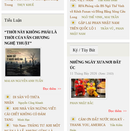
Trần Kiêm Đoàn
Trong
THỤY KHUÊ
RFA Phỏng vấn BS Ngô Thế Vinh
về Kênh Funan và Đồng Bằng Sông Cửu
Long
NGÔ THẾ VINH
,
MAI TRẦN
Tiểu Luận
GẶP LẠI PHAN NHẬT NAM
TRÊN QUỐC LỘ 1
TRẦN VŨ
,
PHAN
“THỜI NÀY KHÔNG PHẢI LÀ
NHẬT NAM
THỜI CỦA VĂN CHƯƠNG
NGHỆ THUẬT”
Ký / Tùy Bút
NHỮNG NGÀY XƯA NƠI ĐẤT
ÚC
11 Tháng Bảy 2026
(Xem: 2163)
MAI AN NGUYỄN ANH TUẤN
Đọc thêm
DI SẢN VÔ THỪA
NHẬN
Nguyễn Công Khanh
PHAN NHẬT BẮC
KHI NHÀ VĂN NGỪNG VIẾT:
Đọc thêm
CÁI CHẾT KHÔNG CÓ ĐÁM
CÁM ƠN ĐẤT NƯỚC HOA KỲ -
TANG
Minh Hạo
THANK YOU, AMERICA
Trần Kiêm
Việt Nam- THÁNG TƯ: KHI MỘT
Đoàn
NGÀY LÀ LỄ, NHƯNG CŨNG LÀ