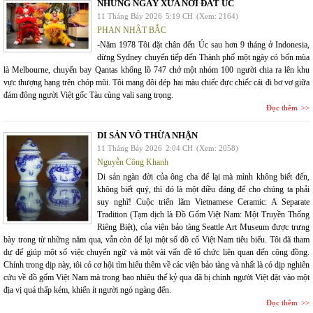
NHỮNG NGÀY XƯA NƠI ĐẤT ÚC
11 Tháng Bảy 2026
5:19 CH
(Xem: 2164)
PHAN NHẬT BẮC
-Năm 1978 Tôi đặt chân đến Úc sau hơn 9 tháng ở Indonesia,
dừng Sydney chuyển tiếp đến Thành phố một ngày có bốn mùa
là Melbourne, chuyến bay Qantas khổng lồ 747 chở một nhóm 100 người chia ra lên khu
vực thượng hạng trên chóp mũi. Tôi mang đôi dép hai màu chiếc đực chiếc cái đi bơ vơ giữa
đám đông người Việt gốc Tàu cùng vali sang trọng.
Đọc thêm
DI SẢN VÔ THỪA NHẬN
11 Tháng Bảy 2026
2:04 CH
(Xem: 2058)
Nguyễn Công Khanh
Di sản ngàn đời của ông cha để lại mà mình không biết đến,
không biết quý, thì đó là một điều đáng để cho chúng ta phải
suy nghĩ! Cuộc triển lãm Vietnamese Ceramic: A Separate
Tradition (Tạm dịch là Đồ Gốm Việt Nam: Một Truyền Thống
Riêng Biệt), của viện bảo tàng Seattle Art Museum được trưng
bày trong từ những năm qua, vẫn còn để lại một số đồ cổ Việt Nam tiêu biểu. Tôi đã tham
dự để giúp một số việc chuyển ngữ và một vài vấn đề tổ chức liên quan đến cộng đồng.
Chính trong dịp này, tôi có cơ hội tìm hiểu thêm về các viện bảo tàng và nhất là có dịp nghiên
cứu về đồ gốm Việt Nam mà trong bao nhiêu thế kỷ qua đã bị chính người Việt đặt vào một
địa vị quá thấp kém, khiến ít người ngó ngàng đến.
Đọc thêm