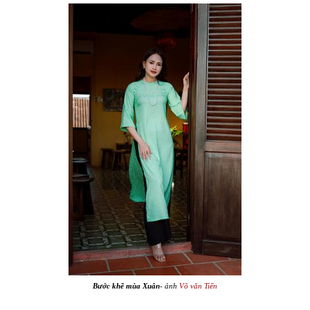
Bước khẽ mùa Xuân
- ảnh
Võ văn Tiến