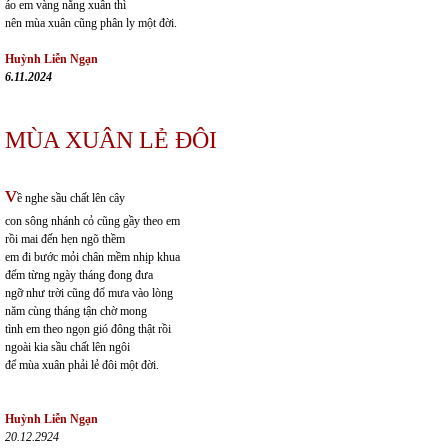
áo em vàng nắng xuân thì
nên mùa xuân cũng phân ly một đời.
Huỳnh Liễn Ngạn
6.11.2024
MÙA XUÂN LẺ ĐÔI
v
ề nghe sầu chất lên cây
con sông nhánh cỏ cũng gầy theo em
rồi mai đến hẹn ngõ thềm
em đi bước mỏi chân mềm nhịp khua
đếm từng ngày tháng đong đưa
ngỡ như trời cũng đổ mưa vào lòng
năm cùng tháng tận chờ mong
tình em theo ngọn gió đông thật rồi
ngoài kia sầu chất lên ngôi
để mùa xuân phải lẻ đôi một đời.
Huỳnh Liễn Ngạn
20.12.2924