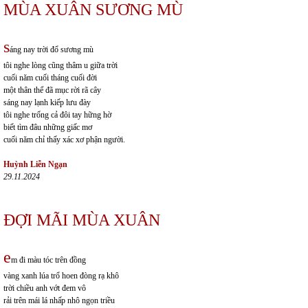
MÙA XUÂN SƯƠNG MÙ
s
áng nay trời đổ sương mù
tôi nghe lòng cũng thâm u giữa trời
cuối năm cuối tháng cuối đời
một thân thể đã mục rời rã cây
sáng nay lạnh kiếp lưu đày
tôi nghe trống cả đôi tay hững hờ
biết tìm đâu những giấc mơ
cuối năm chỉ thấy xác xơ phận người.
Huỳnh Liễn Ngạn
29.11.2024
ĐỢI MÃI MÙA XUÂN
e
m đi màu tóc trên đồng
vàng xanh lúa trổ hoen đòng rạ khô
trời chiều anh vớt đem vô
rải trên mái lá nhấp nhô ngọn triều