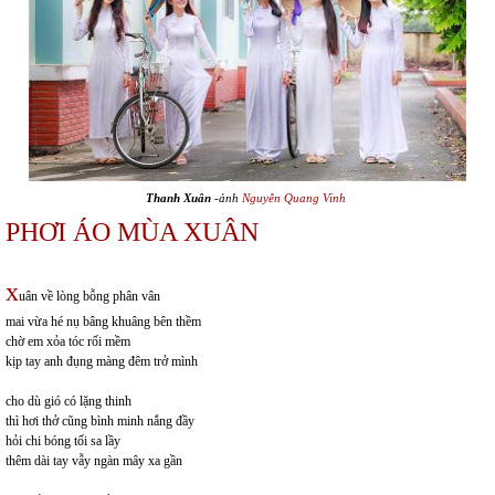
Thanh Xuân
-ảnh
Nguyễn Quang Vinh
PHƠI ÁO MÙA XUÂN
x
uân về lòng bỗng phân vân
mai vừa hé nụ bâng khuâng bên thềm
chờ em xỏa tóc rối mềm
kịp tay anh đụng màng đêm trở mình
cho dù gió có lặng thinh
thì hơi thở cũng bình minh nắng đầy
hỏi chi bóng tối sa lầy
thêm dài tay vẫy ngàn mây xa gần