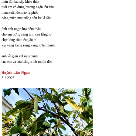
nhìn đồi lau sậy khỏa thân
tuổi em có đụng hương ngân lên trời
mùa xuân đem áo ra phơi
nắng miên man nắng sầu lơi lả sầu
tình anh ngọn lửa đêm thâu
cho em bừng sáng tinh cầu lửng lơ
chợt lòng rộn tiếng ầu ơ
kịp vầng trăng rụng vàng tơ lên mình
anh về giấu vết răng xinh
của em và của băng trinh muôn đời.
Huỳnh Liễn Ngạn
5.1.2025