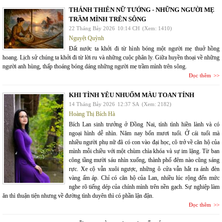
THÁNH THIÊN NỮ TƯỚNG - NHỮNG NGƯỜI MẸ
TRẦM MÌNH TRÊN SÔNG
22 Tháng Bảy 2026
10:14 CH
(Xem: 1410)
Nguyệt Quỳnh
Đất nước ta khởi đi từ hình bóng một người mẹ thuở hồng
hoang. Lịch sử chúng ta khởi đi từ lời ru và những cuộc phân ly. Giữa huyền thoại về những
người anh hùng, thấp thoáng bóng dáng những người mẹ trầm mình trên sông.
Đọc thêm
KHI TÌNH YÊU NHUỐM MÀU TOAN TÍNH
14 Tháng Bảy 2026
12:37 SA
(Xem: 2182)
Hoàng Thị Bích Hà
Bích Lan sinh trưởng ở Đồng Nai, tính tình hiền lành và có
ngoại hình dễ nhìn. Năm nay bốn mươi tuổi. Ở cái tuổi mà
nhiều người phụ nữ đã có con vào đại học, cô trở về căn hộ của
mình mỗi chiều với một chùm chìa khóa và sự im lặng. Từ ban
công tầng mười sáu nhìn xuống, thành phố đêm nào cũng sáng
rực. Xe cộ vẫn xuôi ngược, những ô cửa vẫn hắt ra ánh đèn
vàng ấm áp. Chỉ có căn hộ của Lan, nhiều lúc rộng đến mức
nghe rõ tiếng dép của chính mình trên nền gạch. Sự nghiệp làm
ăn thì thuận tiện nhưng về đường tình duyên thì có phần lận đận.
Đọc thêm