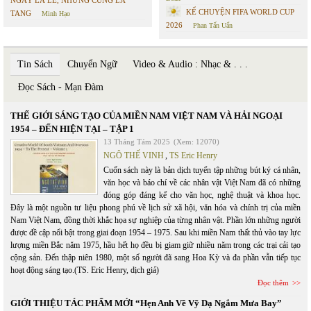
KỂ CHUYỆN FIFA WORLD CUP
TANG
Minh Hạo
2026
Phan Tấn Uẩn
Tin Sách
Chuyển Ngữ
Video & Audio : Nhạc & . . .
Đọc Sách - Mạn Đàm
THẾ GIỚI SÁNG TẠO CỦA MIỀN NAM VIỆT NAM VÀ HẢI NGOẠI
1954 – ĐẾN HIỆN TẠI – TẬP 1
13 Tháng Tám 2025
(Xem: 12070)
NGÔ THẾ VINH
,
TS Eric Henry
Cuốn sách này là bản dịch tuyển tập những bút ký cá nhân,
văn học và báo chí về các nhân vật Việt Nam đã có những
đóng góp đáng kể cho văn học, nghệ thuật và khoa học.
Đây là một nguồn tư liệu phong phú về lịch sử xã hội, văn hóa và chính trị của miền
Nam Việt Nam, đồng thời khắc họa sự nghiệp của từng nhân vật. Phần lớn những người
được đề cập nổi bật trong giai đoạn 1954 – 1975. Sau khi miền Nam thất thủ vào tay lực
lượng miền Bắc năm 1975, hầu hết họ đều bị giam giữ nhiều năm trong các trại cải tạo
cộng sản. Đến thập niên 1980, một số người đã sang Hoa Kỳ và đa phần vẫn tiếp tục
hoạt động sáng tạo.(TS. Eric Henry, dịch giả)
Đọc thêm
GIỚI THIỆU TÁC PHẨM MỚI “Hẹn Anh Về Vỹ Dạ Ngắm Mưa Bay”