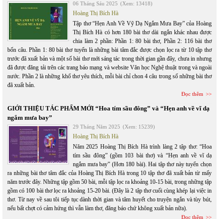
06 Tháng Sáu 2025
(Xem: 13418)
Hoàng Thị Bích Hà
Tập thơ “Hẹn Anh Về Vỹ Dạ Ngắm Mưa Bay” của Hoàng
Thị Bích Hà có hơn 180 bài thơ dài ngắn khác nhau được
chia làm 2 phần: Phần 1: 80 bài thơ, Phần 2: 116 bài thơ
bốn câu. Phần 1: 80 bài thơ tuyển là những bài tâm đắc được chọn lọc ra từ 10 tập thơ
trước đã xuất bản và một số bài thơ mới sáng tác trong thời gian gần đây, chưa in nhưng
đã được đăng tải trên các trang báo mạng và website Văn học Nghệ thuật trong và ngoài
nước. Phần 2 là những khổ thơ yêu thích, mỗi bài chỉ chon 4 câu trong số những bài thơ
đã xuất bản.
Đọc thêm
GIỚI THIỆU TÁC PHẨM MỚI “Hoa tím sầu đông” và “Hẹn anh về vĩ dạ
ngắm mưa bay”
29 Tháng Năm 2025
(Xem: 15239)
Hoàng Thị Bích Hà
Năm 2025 Hoàng Thị Bích Hà trình làng 2 tập thơ: “Hoa
tím sầu đông” (gồm 103 bài thơ) và “Hẹn anh về vĩ dạ
ngắm mưa bay” (Hơn 180 bài). Hai tập thơ này tuyển chọn
ra những bài thơ tâm đắc của Hoàng Thị Bích Hà trong 10 tập thơ đã xuất bản từ mấy
năm trước đây. Những tập gồm 50 bài, mỗi tập lọc ra khoảng 10-15 bài, trong những tập
gồm có 100 bài thơ lọc ra khoảng 15-20 bài. (Đây là 2 tập thơ cuối cùng khép lại việc in
thơ. Từ nay về sau tôi tiếp tục dành thời gian và tâm huyết cho truyện ngắn và tùy bút,
nếu bất chợt có cảm hứng thì vẫn làm thơ, đăng báo chứ không xuất bản nữa).
Đọc thêm