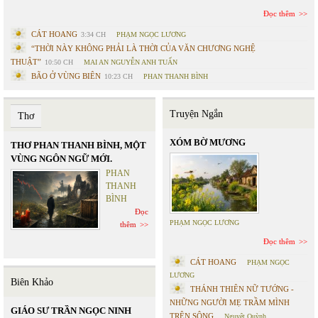
Đọc thêm
CÁT HOANG
3:34 CH
PHẠM NGỌC LƯƠNG
“THỜI NÀY KHÔNG PHẢI LÀ THỜI CỦA VĂN CHƯƠNG NGHỆ
THUẬT”
10:50 CH
MAI AN NGUYỄN ANH TUẤN
BÃO Ở VÙNG BIÊN
10:23 CH
PHAN THANH BÌNH
Truyện Ngắn
Thơ
XÓM BỜ MƯƠNG
THƠ PHAN THANH BÌNH, MỘT
VÙNG NGÔN NGỮ MỚI.
PHAN
THANH
BÌNH
Đọc
PHẠM NGỌC LƯƠNG
thêm
Đọc thêm
CÁT HOANG
PHẠM NGỌC
LƯƠNG
Biên Khảo
THÁNH THIÊN NỮ TƯỚNG -
NHỮNG NGƯỜI MẸ TRẦM MÌNH
GIÁO SƯ TRẦN NGỌC NINH
TRÊN SÔNG
Nguyệt Quỳnh