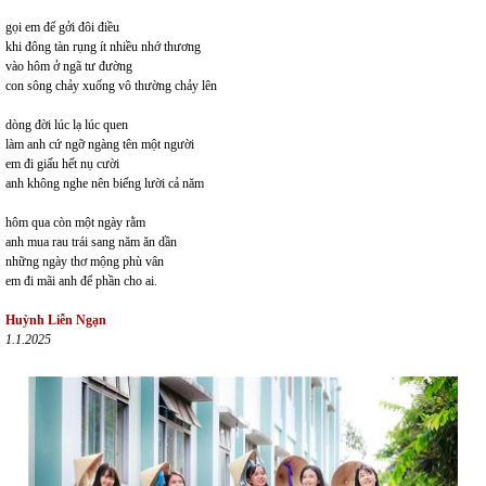
gọi em để gởi đôi điều
khi đông tàn rụng ít nhiều nhớ thương
vào hôm ở ngã tư đường
con sông chảy xuống vô thường chảy lên
dòng đời lúc lạ lúc quen
làm anh cứ ngỡ ngàng tên một người
em đi giấu hết nụ cười
anh không nghe nên biếng lười cả năm
hôm qua còn một ngày rằm
anh mua rau trái sang năm ăn dần
những ngày thơ mộng phù vân
em đi mãi anh để phần cho ai.
Huỳnh Liễn Ngạn
1.1.2025