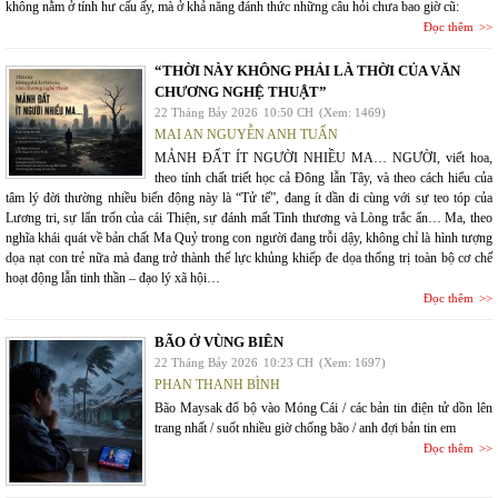
không nằm ở tính hư cấu ấy, mà ở khả năng đánh thức những câu hỏi chưa bao giờ cũ:
Đọc thêm
“THỜI NÀY KHÔNG PHẢI LÀ THỜI CỦA VĂN
CHƯƠNG NGHỆ THUẬT”
22 Tháng Bảy 2026
10:50 CH
(Xem: 1469)
MAI AN NGUYỄN ANH TUẤN
MẢNH ĐẤT ÍT NGƯỜI NHIỀU MA… NGƯỜI, viết hoa,
theo tính chất triết học cả Đông lẫn Tây, và theo cách hiểu của
tâm lý đời thường nhiều biến động này là “Tử tế”, đang ít dần đi cùng với sự teo tóp của
Lương tri, sự lẩn trốn của cái Thiện, sự đánh mất Tình thương và Lòng trắc ẩn… Ma, theo
nghĩa khái quát về bản chất Ma Quỷ trong con người đang trỗi dậy, không chỉ là hình tượng
dọa nạt con trẻ nữa mà đang trở thành thế lực khủng khiếp đe dọa thống trị toàn bộ cơ chế
hoạt động lẫn tinh thần – đạo lý xã hội…
Đọc thêm
BÃO Ở VÙNG BIÊN
22 Tháng Bảy 2026
10:23 CH
(Xem: 1697)
PHAN THANH BÌNH
Bão Maysak đổ bộ vào Móng Cái / các bản tin điện tử dồn lên
trang nhất / suốt nhiều giờ chống bão / anh đợi bản tin em
Đọc thêm