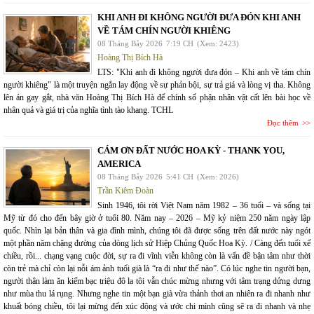
KHI ANH ĐI KHÔNG NGƯỜI ĐƯA ĐÓN KHI ANH
VỀ TÁM CHÍN NGƯỜI KHIÊNG
08 Tháng Bảy 2026
7:19 CH
(Xem: 2423)
Hoàng Thị Bích Hà
LTS: "Khi anh đi không người đưa đón – Khi anh về tám chín
người khiêng" là một truyện ngắn lay động về sự phản bội, sự trả giá và lòng vị tha. Không
lên án gay gắt, nhà văn Hoàng Thị Bích Hà để chính số phận nhân vật cất lên bài học về
nhân quả và giá trị của nghĩa tình tào khang. TCHL
Đọc thêm
CÁM ƠN ĐẤT NƯỚC HOA KỲ - THANK YOU,
AMERICA
08 Tháng Bảy 2026
5:41 CH
(Xem: 2026)
Trần Kiêm Đoàn
Sinh 1946, tôi rời Việt Nam năm 1982 – 36 tuổi – và sống tại
Mỹ từ đó cho đến bây giờ ở tuổi 80. Năm nay – 2026 – Mỹ kỷ niệm 250 năm ngày lập
quốc. Nhìn lại bản thân và gia đình mình, chúng tôi đã được sống trên đất nước này ngót
một phần năm chặng đường của dòng lịch sử Hiệp Chủng Quốc Hoa Kỳ. / Càng đến tuổi xế
chiều, rồi... chạng vạng cuộc đời, sự ra đi vĩnh viễn không còn là vấn đề bận tâm như thời
còn trẻ mà chỉ còn lại nỗi ám ảnh tuổi già là “ra đi như thế nào”. Có lúc nghe tin người bạn,
người thân làm ăn kiếm bạc triệu đô la tôi vẫn chúc mừng nhưng với tâm trạng dửng dưng
như mùa thu lá rụng. Nhưng nghe tin một bạn già vừa thảnh thơi an nhiên ra đi nhanh như
khuất bóng chiều, tôi lại mừng đến xúc động và ước chi mình cũng sẽ ra đi nhanh và nhẹ