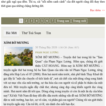
như giấc ngủ qua đêm. Thì ra, cái “nỗi niềm canh cánh” của đời người cũng đổi thay theo
thời gian qua những chặng đường đời.
Đọc thêm
1
2
3
4
5
6
7
Trang sau
Trang cuối
Bài Mới
Thư Toà Soạn
Tin
XÓM BỜ MƯƠNG
30 Tháng Bảy 2026
1:56 CH
(Xem: 817)
PHẠM NGỌC LƯƠNG
XÓM BỜ MƯƠNG – Truyện thứ hai trong bộ ba "Tam
Quan" của Phạm Ngọc Lương. Hôm qua, chúng tôi giới
thiệu CÁT HOANG. Hôm nay là XÓM BỜ MƯƠNG –
truyện ngắn thứ hai trong bộ ba Tam Quan của nhà văn trẻ Phạm Ngọc Lương, từng
đăng trên Hợp Lưu số 87 (2006). Hơn hai mươi năm trước, nhà phê bình Thụy Khuê đã
gọi đây là "một câu chuyện cổ tích kinh dị", nơi cái chết của một dòng sông song hành
với sự mục rữa của môi trường, sự tha hóa của con người và số phận bi thảm của một
đứa trẻ. Một truyện ngắn đầy chất thơ, nhưng càng đẹp càng khiến người đọc rùng
mình. Hai mươi năm đã trôi qua. Dòng sông trong truyện có còn là một ẩn dụ của hôm
nay? Xã hội Việt Nam đã thay đổi đến đâu trước những vấn đề mà XÓM BỜ MƯƠNG
đặt ra: môi trường, bạo lực, sự vô cảm, và phẩm giá con người? Chúng tôi xin giới thiệu
lại truyện ngắn này. Câu trả lời, có lẽ, xin dành cho mỗi bạn đọc.