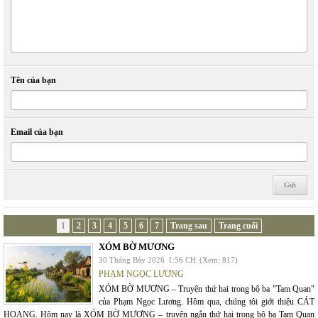
Tên của bạn
Email của bạn
1
2
3
4
5
6
7
Trang sau
Trang cuối
XÓM BỜ MƯƠNG
30 Tháng Bảy 2026
1:56 CH
(Xem: 817)
PHẠM NGỌC LƯƠNG
XÓM BỜ MƯƠNG – Truyện thứ hai trong bộ ba "Tam Quan"
của Phạm Ngọc Lương. Hôm qua, chúng tôi giới thiệu CÁT
HOANG. Hôm nay là XÓM BỜ MƯƠNG – truyện ngắn thứ hai trong bộ ba Tam Quan