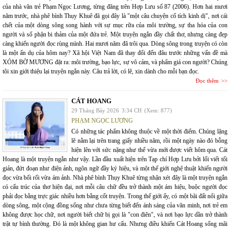
của nhà văn trẻ Phạm Ngọc Lương, từng đăng trên Hợp Lưu số 87 (2006). Hơn hai mươi
năm trước, nhà phê bình Thụy Khuê đã gọi đây là "một câu chuyện cổ tích kinh dị", nơi cái
chết của một dòng sông song hành với sự mục rữa của môi trường, sự tha hóa của con
người và số phận bi thảm của một đứa trẻ. Một truyện ngắn đầy chất thơ, nhưng càng đẹp
càng khiến người đọc rùng mình. Hai mươi năm đã trôi qua. Dòng sông trong truyện có còn
là một ẩn dụ của hôm nay? Xã hội Việt Nam đã thay đổi đến đâu trước những vấn đề mà
XÓM BỜ MƯƠNG đặt ra: môi trường, bạo lực, sự vô cảm, và phẩm giá con người? Chúng
tôi xin giới thiệu lại truyện ngắn này. Câu trả lời, có lẽ, xin dành cho mỗi bạn đọc.
Đọc thêm
CÁT HOANG
29 Tháng Bảy 2026
3:34 CH
(Xem: 877)
PHẠM NGỌC LƯƠNG
Có những tác phẩm không thuộc về một thời điểm. Chúng lặng
lẽ nằm lại trên trang giấy nhiều năm, rồi một ngày nào đó bỗng
hiện lên với sức nặng như thể vừa mới được viết hôm qua. Cát
Hoang là một truyện ngắn như vậy. Lần đầu xuất hiện trên Tạp chí Hợp Lưu bởi lối viết tối
giản, đứt đoạn như điện ảnh, ngôn ngữ đầy ký hiệu, và một thế giới nghệ thuật khiến người
đọc vừa bối rối vừa ám ảnh. Nhà phê bình Thụy Khuê từng nhận xét đây là một truyện ngắn
có cấu trúc của thơ hiện đại, nơi mỗi câu chữ đều trở thành một ám hiệu, buộc người đọc
phải đọc bằng trực giác nhiều hơn bằng cốt truyện. Trong thế giới ấy, có một bãi đất nổi giữa
dòng sông, một cộng đồng sống như chưa từng biết đến ánh sáng của văn minh, nơi trẻ em
không được học chữ, nơi người biết chữ bị gọi là "con điên", và nơi bạo lực dần trở thành
trật tự bình thường. Đó là một không gian hư cấu. Nhưng điều khiến Cát Hoang sống mãi