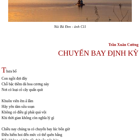
Núi Bà Đen - ảnh C11
Trần Xuân Cường
CHUYẾN BAY ĐỊNH KỲ
T
hưa bố
Con ngồi đợi đây
Chỗ bậc thềm đá hoa cương này
Nơi có loại cỏ cây quấn quít
Khuôn viên êm ả lắm
Hãy yên tâm sửa soạn
Không có điều gì phải quá vội
Khi thời gian không còn nghĩa lý gì
Chiều nay chúng ta có chuyến bay lúc bốn giờ
Điều hiếm hoi đến mức có thể quên bẵng