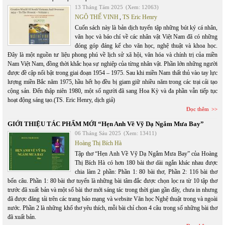
13 Tháng Tám 2025
(Xem: 12063)
NGÔ THẾ VINH
,
TS Eric Henry
Cuốn sách này là bản dịch tuyển tập những bút ký cá nhân,
văn học và báo chí về các nhân vật Việt Nam đã có những
đóng góp đáng kể cho văn học, nghệ thuật và khoa học.
Đây là một nguồn tư liệu phong phú về lịch sử xã hội, văn hóa và chính trị của miền
Nam Việt Nam, đồng thời khắc họa sự nghiệp của từng nhân vật. Phần lớn những người
được đề cập nổi bật trong giai đoạn 1954 – 1975. Sau khi miền Nam thất thủ vào tay lực
lượng miền Bắc năm 1975, hầu hết họ đều bị giam giữ nhiều năm trong các trại cải tạo
cộng sản. Đến thập niên 1980, một số người đã sang Hoa Kỳ và đa phần vẫn tiếp tục
hoạt động sáng tạo.(TS. Eric Henry, dịch giả)
Đọc thêm
GIỚI THIỆU TÁC PHẨM MỚI “Hẹn Anh Về Vỹ Dạ Ngắm Mưa Bay”
06 Tháng Sáu 2025
(Xem: 13411)
Hoàng Thị Bích Hà
Tập thơ “Hẹn Anh Về Vỹ Dạ Ngắm Mưa Bay” của Hoàng
Thị Bích Hà có hơn 180 bài thơ dài ngắn khác nhau được
chia làm 2 phần: Phần 1: 80 bài thơ, Phần 2: 116 bài thơ
bốn câu. Phần 1: 80 bài thơ tuyển là những bài tâm đắc được chọn lọc ra từ 10 tập thơ
trước đã xuất bản và một số bài thơ mới sáng tác trong thời gian gần đây, chưa in nhưng
đã được đăng tải trên các trang báo mạng và website Văn học Nghệ thuật trong và ngoài
nước. Phần 2 là những khổ thơ yêu thích, mỗi bài chỉ chon 4 câu trong số những bài thơ
đã xuất bản.