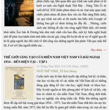
phim chiếu rạp, liên quan đến quy trình sản xuất phim có từ
buổi sơ sinh của Nghệ thuật Thứ Bảy - Nàng Tiên Út từ
cuối thế kỷ XIX (hiện phim nhựa và các loại máy quay máy
chiếu phim nhựa đã được đưa vào các Bảo tàng Điện ảnh),
cái quy trình mà nếu ai đó muốn tìm hiểu trên Google sẽ
không bao giờ có được thông tin đầy đủ… Nhưng, cuốn
sách này không đi sâu vào công nghệ Điện ảnh, chỉ mượn
khái niệm Âm bản & Dương bản như một cánh cửa ban đầu, một ký hiệu nghệ thuật
nhỏ để phác họa hành trình tinh thần của tác giả, cùng đôi ba lát cắt tự sự về nghề qua đó
hé lộ giúp người đọc đôi chút về đời sống của những người làm phim Việt qua mấy thế
hệ, ở xứ sở Lắm người nhiều ma …
Đọc thêm
THẾ GIỚI SÁNG TẠO CỦA MIỀN NAM VIỆT NAM VÀ HẢI NGOẠI
1954 – ĐẾN HIỆN TẠI – TẬP 1
13 Tháng Tám 2025
9:11 CH
(Xem: 12063)
NGÔ THẾ VINH
,
TS Eric Henry
Cuốn sách này là bản dịch tuyển tập những bút ký cá nhân,
văn học và báo chí về các nhân vật Việt Nam đã có những
đóng góp đáng kể cho văn học, nghệ thuật và khoa học.
Đây là một nguồn tư liệu phong phú về lịch sử xã hội, văn
hóa và chính trị của miền Nam Việt Nam, đồng thời khắc
họa sự nghiệp của từng nhân vật. Phần lớn những người
được đề cập nổi bật trong giai đoạn 1954 – 1975. Sau khi miền Nam thất thủ vào tay lực
lượng miền Bắc năm 1975, hầu hết họ đều bị giam giữ nhiều năm trong các trại cải tạo