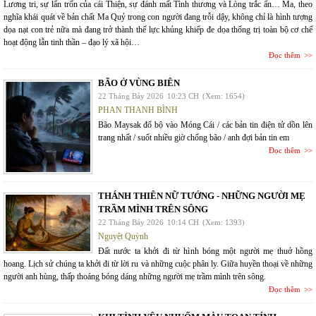
Lương tri, sự lẩn trốn của cái Thiện, sự đánh mất Tình thương và Lòng trắc ẩn… Ma, theo
nghĩa khái quát về bản chất Ma Quỷ trong con người đang trỗi dậy, không chỉ là hình tượng
dọa nạt con trẻ nữa mà đang trở thành thế lực khủng khiếp đe dọa thống trị toàn bộ cơ chế
hoạt động lẫn tinh thần – đạo lý xã hội…
Đọc thêm
BÃO Ở VÙNG BIÊN
22 Tháng Bảy 2026
10:23 CH
(Xem: 1654)
PHAN THANH BÌNH
Bão Maysak đổ bộ vào Móng Cái / các bản tin điện tử dồn lên
trang nhất / suốt nhiều giờ chống bão / anh đợi bản tin em
Đọc thêm
THÁNH THIÊN NỮ TƯỚNG - NHỮNG NGƯỜI MẸ
TRẦM MÌNH TRÊN SÔNG
22 Tháng Bảy 2026
10:14 CH
(Xem: 1393)
Nguyệt Quỳnh
Đất nước ta khởi đi từ hình bóng một người mẹ thuở hồng
hoang. Lịch sử chúng ta khởi đi từ lời ru và những cuộc phân ly. Giữa huyền thoại về những
người anh hùng, thấp thoáng bóng dáng những người mẹ trầm mình trên sông.
Đọc thêm