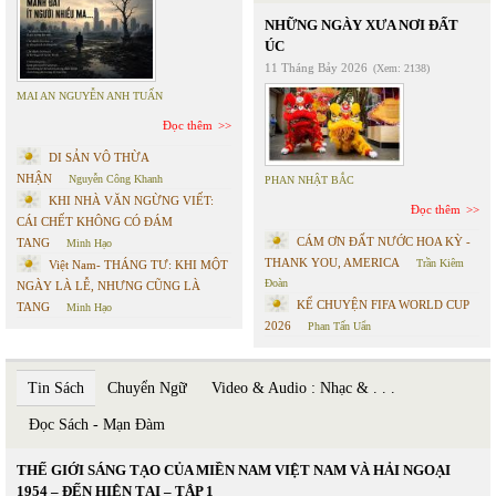
NHỮNG NGÀY XƯA NƠI ĐẤT
ÚC
11 Tháng Bảy 2026
(Xem: 2138)
MAI AN NGUYỄN ANH TUẤN
Đọc thêm
DI SẢN VÔ THỪA
NHẬN
Nguyễn Công Khanh
PHAN NHẬT BẮC
KHI NHÀ VĂN NGỪNG VIẾT:
Đọc thêm
CÁI CHẾT KHÔNG CÓ ĐÁM
CÁM ƠN ĐẤT NƯỚC HOA KỲ -
TANG
Minh Hạo
THANK YOU, AMERICA
Trần Kiêm
Việt Nam- THÁNG TƯ: KHI MỘT
Đoàn
NGÀY LÀ LỄ, NHƯNG CŨNG LÀ
KỂ CHUYỆN FIFA WORLD CUP
TANG
Minh Hạo
2026
Phan Tấn Uẩn
Tin Sách
Chuyển Ngữ
Video & Audio : Nhạc & . . .
Đọc Sách - Mạn Đàm
THẾ GIỚI SÁNG TẠO CỦA MIỀN NAM VIỆT NAM VÀ HẢI NGOẠI
1954 – ĐẾN HIỆN TẠI – TẬP 1