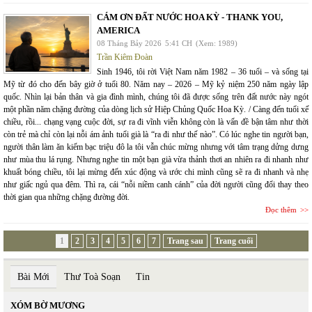
CÁM ƠN ĐẤT NƯỚC HOA KỲ - THANK YOU,
AMERICA
08 Tháng Bảy 2026
5:41 CH
(Xem: 1989)
Trần Kiêm Đoàn
Sinh 1946, tôi rời Việt Nam năm 1982 – 36 tuổi – và sống tại
Mỹ từ đó cho đến bây giờ ở tuổi 80. Năm nay – 2026 – Mỹ kỷ niệm 250 năm ngày lập
quốc. Nhìn lại bản thân và gia đình mình, chúng tôi đã được sống trên đất nước này ngót
một phần năm chặng đường của dòng lịch sử Hiệp Chủng Quốc Hoa Kỳ. / Càng đến tuổi xế
chiều, rồi... chạng vạng cuộc đời, sự ra đi vĩnh viễn không còn là vấn đề bận tâm như thời
còn trẻ mà chỉ còn lại nỗi ám ảnh tuổi già là “ra đi như thế nào”. Có lúc nghe tin người bạn,
người thân làm ăn kiếm bạc triệu đô la tôi vẫn chúc mừng nhưng với tâm trạng dửng dưng
như mùa thu lá rụng. Nhưng nghe tin một bạn già vừa thảnh thơi an nhiên ra đi nhanh như
khuất bóng chiều, tôi lại mừng đến xúc động và ước chi mình cũng sẽ ra đi nhanh và nhẹ
như giấc ngủ qua đêm. Thì ra, cái “nỗi niềm canh cánh” của đời người cũng đổi thay theo
thời gian qua những chặng đường đời.
Đọc thêm
1
2
3
4
5
6
7
Trang sau
Trang cuối
Bài Mới
Thư Toà Soạn
Tin
XÓM BỜ MƯƠNG