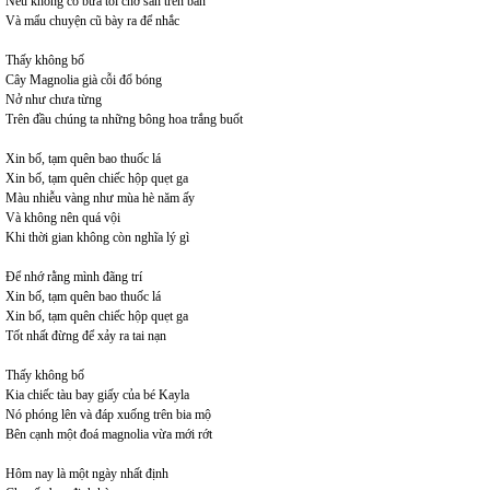
Nếu không có bữa tối chờ sẵn trên bàn
Và mẩu chuyện cũ bày ra để nhắc
Thấy không bố
Cây Magnolia già cỗi đổ bóng
Nở như chưa từng
Trên đầu chúng ta những bông hoa trắng buốt
Xin bố, tạm quên bao thuốc lá
Xin bố, tạm quên chiếc hộp quẹt ga
Màu nhiễu vàng như mùa hè năm ấy
Và không nên quá vội
Khi thời gian không còn nghĩa lý gì
Để nhớ rằng mình đãng trí
Xin bố, tạm quên bao thuốc lá
Xin bố, tạm quên chiếc hộp quẹt ga
Tốt nhất đừng để xảy ra tai nạn
Thấy không bố
Kia chiếc tàu bay giấy của bé Kayla
Nó phóng lên và đáp xuống trên bia mộ
Bên cạnh một đoá magnolia vừa mới rớt
Hôm nay là một ngày nhất định