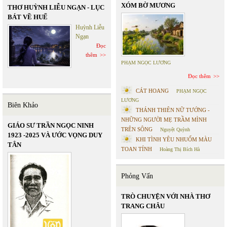
XÓM BỜ MƯƠNG
THƠ HUỲNH LIỄU NGẠN - LỤC
BÁT VỀ HUẾ
Huỳnh Liễu
Ngạn
Đọc
thêm
PHẠM NGỌC LƯƠNG
Đọc thêm
CÁT HOANG
PHẠM NGỌC
LƯƠNG
Biên Khảo
THÁNH THIÊN NỮ TƯỚNG -
NHỮNG NGƯỜI MẸ TRẦM MÌNH
GIÁO SƯ TRẦN NGỌC NINH
TRÊN SÔNG
Nguyệt Quỳnh
1923 -2025 VÀ ƯỚC VỌNG DUY
KHI TÌNH YÊU NHUỐM MÀU
TÂN
TOAN TÍNH
Hoàng Thị Bích Hà
Phỏng Vấn
TRÒ CHUYỆN VỚI NHÀ THƠ
TRANG CHÂU