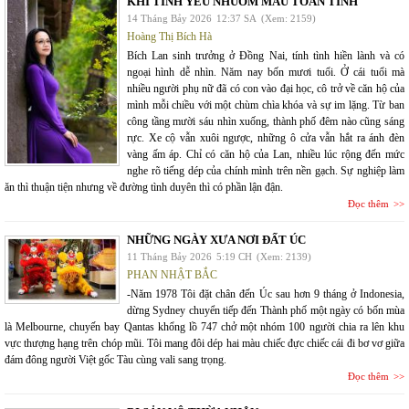
KHI TÌNH YÊU NHUỐM MÀU TOAN TÍNH
14 Tháng Bảy 2026
12:37 SA
(Xem: 2159)
Hoàng Thị Bích Hà
Bích Lan sinh trưởng ở Đồng Nai, tính tình hiền lành và có
ngoại hình dễ nhìn. Năm nay bốn mươi tuổi. Ở cái tuổi mà
nhiều người phụ nữ đã có con vào đại học, cô trở về căn hộ của
mình mỗi chiều với một chùm chìa khóa và sự im lặng. Từ ban
công tầng mười sáu nhìn xuống, thành phố đêm nào cũng sáng
rực. Xe cộ vẫn xuôi ngược, những ô cửa vẫn hắt ra ánh đèn
vàng ấm áp. Chỉ có căn hộ của Lan, nhiều lúc rộng đến mức
nghe rõ tiếng dép của chính mình trên nền gạch. Sự nghiệp làm
ăn thì thuận tiện nhưng về đường tình duyên thì có phần lận đận.
Đọc thêm
NHỮNG NGÀY XƯA NƠI ĐẤT ÚC
11 Tháng Bảy 2026
5:19 CH
(Xem: 2139)
PHAN NHẬT BẮC
-Năm 1978 Tôi đặt chân đến Úc sau hơn 9 tháng ở Indonesia,
dừng Sydney chuyển tiếp đến Thành phố một ngày có bốn mùa
là Melbourne, chuyến bay Qantas khổng lồ 747 chở một nhóm 100 người chia ra lên khu
vực thượng hạng trên chóp mũi. Tôi mang đôi dép hai màu chiếc đực chiếc cái đi bơ vơ giữa
đám đông người Việt gốc Tàu cùng vali sang trọng.
Đọc thêm