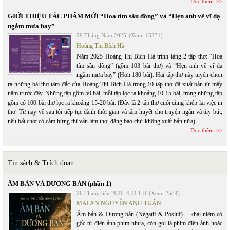
Đọc thêm
GIỚI THIỆU TÁC PHẨM MỚI “Hoa tím sầu đông” và “Hẹn anh về vĩ dạ
ngắm mưa bay”
29 Tháng Năm 2025
(Xem: 15231)
Hoàng Thị Bích Hà
Năm 2025 Hoàng Thị Bích Hà trình làng 2 tập thơ: “Hoa
tím sầu đông” (gồm 103 bài thơ) và “Hẹn anh về vĩ dạ
ngắm mưa bay” (Hơn 180 bài). Hai tập thơ này tuyển chọn
ra những bài thơ tâm đắc của Hoàng Thị Bích Hà trong 10 tập thơ đã xuất bản từ mấy
năm trước đây. Những tập gồm 50 bài, mỗi tập lọc ra khoảng 10-15 bài, trong những tập
gồm có 100 bài thơ lọc ra khoảng 15-20 bài. (Đây là 2 tập thơ cuối cùng khép lại việc in
thơ. Từ nay về sau tôi tiếp tục dành thời gian và tâm huyết cho truyện ngắn và tùy bút,
nếu bất chợt có cảm hứng thì vẫn làm thơ, đăng báo chứ không xuất bản nữa).
Đọc thêm
Tin sách & Trích đoạn
ÂM BẢN VÀ DƯƠNG BẢN (phần 1)
26 Tháng Sáu 2026
4:21 CH
(Xem: 2584)
MAI AN NGUYỄN ANH TUẤN
Âm bản & Dương bản (Négatif & Positif) – khái niệm có
gốc từ điện ảnh phim nhựa, còn gọi là phim điện ảnh hoặc