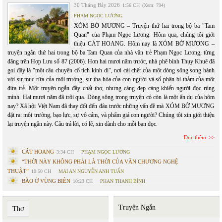
30 Tháng Bảy 2026
1:56 CH
(Xem: 794)
PHẠM NGỌC LƯƠNG
XÓM BỜ MƯƠNG – Truyện thứ hai trong bộ ba "Tam
Quan" của Phạm Ngọc Lương. Hôm qua, chúng tôi giới
thiệu CÁT HOANG. Hôm nay là XÓM BỜ MƯƠNG –
truyện ngắn thứ hai trong bộ ba Tam Quan của nhà văn trẻ Phạm Ngọc Lương, từng
đăng trên Hợp Lưu số 87 (2006). Hơn hai mươi năm trước, nhà phê bình Thụy Khuê đã
gọi đây là "một câu chuyện cổ tích kinh dị", nơi cái chết của một dòng sông song hành
với sự mục rữa của môi trường, sự tha hóa của con người và số phận bi thảm của một
đứa trẻ. Một truyện ngắn đầy chất thơ, nhưng càng đẹp càng khiến người đọc rùng
mình. Hai mươi năm đã trôi qua. Dòng sông trong truyện có còn là một ẩn dụ của hôm
nay? Xã hội Việt Nam đã thay đổi đến đâu trước những vấn đề mà XÓM BỜ MƯƠNG
đặt ra: môi trường, bạo lực, sự vô cảm, và phẩm giá con người? Chúng tôi xin giới thiệu
lại truyện ngắn này. Câu trả lời, có lẽ, xin dành cho mỗi bạn đọc.
Đọc thêm
CÁT HOANG
3:34 CH
PHẠM NGỌC LƯƠNG
“THỜI NÀY KHÔNG PHẢI LÀ THỜI CỦA VĂN CHƯƠNG NGHỆ
THUẬT”
10:50 CH
MAI AN NGUYỄN ANH TUẤN
BÃO Ở VÙNG BIÊN
10:23 CH
PHAN THANH BÌNH
Truyện Ngắn
Thơ