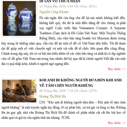
DI SẢN VÔ THỪA NHẬN
11 Tháng Bảy 2026
2:04 CH
(Xem: 2031)
Nguyễn Công Khanh
Di sản ngàn đời của ông cha để lại mà mình không biết đến,
không biết quý, thì đó là một điều đáng để cho chúng ta phải
suy nghĩ! Cuộc triển lãm Vietnamese Ceramic: A Separate
Tradition (Tạm dịch là Đồ Gốm Việt Nam: Một Truyền Thống
Riêng Biệt), của viện bảo tàng Seattle Art Museum được trưng
bày trong từ những năm qua, vẫn còn để lại một số đồ cổ Việt Nam tiêu biểu. Tôi đã tham
dự để giúp một số việc chuyển ngữ và một vài vấn đề tổ chức liên quan đến cộng đồng.
Chính trong dịp này, tôi có cơ hội tìm hiểu thêm về các viện bảo tàng và nhất là có dịp nghiên
cứu về đồ gốm Việt Nam mà trong bao nhiêu thế kỷ qua đã bị chính người Việt đặt vào một
địa vị quá thấp kém, khiến ít người ngó ngàng đến.
Đọc thêm
KHI ANH ĐI KHÔNG NGƯỜI ĐƯA ĐÓN KHI ANH
VỀ TÁM CHÍN NGƯỜI KHIÊNG
08 Tháng Bảy 2026
7:19 CH
(Xem: 2379)
Hoàng Thị Bích Hà
LTS: "Khi anh đi không người đưa đón – Khi anh về tám chín
người khiêng" là một truyện ngắn lay động về sự phản bội, sự trả giá và lòng vị tha. Không
lên án gay gắt, nhà văn Hoàng Thị Bích Hà để chính số phận nhân vật cất lên bài học về
nhân quả và giá trị của nghĩa tình tào khang. TCHL
Đọc thêm