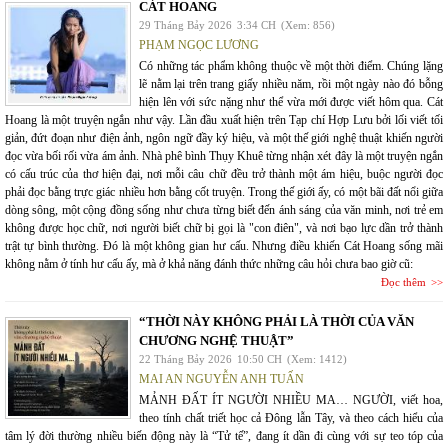
CÁT HOANG
29 Tháng Bảy 2026
3:34 CH
(Xem: 856)
PHẠM NGỌC LƯƠNG
Có những tác phẩm không thuộc về một thời điểm. Chúng lặng
lẽ nằm lại trên trang giấy nhiều năm, rồi một ngày nào đó bỗng
hiện lên với sức nặng như thể vừa mới được viết hôm qua. Cát
Hoang là một truyện ngắn như vậy. Lần đầu xuất hiện trên Tạp chí Hợp Lưu bởi lối viết tối
giản, đứt đoạn như điện ảnh, ngôn ngữ đầy ký hiệu, và một thế giới nghệ thuật khiến người
đọc vừa bối rối vừa ám ảnh. Nhà phê bình Thụy Khuê từng nhận xét đây là một truyện ngắn
có cấu trúc của thơ hiện đại, nơi mỗi câu chữ đều trở thành một ám hiệu, buộc người đọc
phải đọc bằng trực giác nhiều hơn bằng cốt truyện. Trong thế giới ấy, có một bãi đất nổi giữa
dòng sông, một cộng đồng sống như chưa từng biết đến ánh sáng của văn minh, nơi trẻ em
không được học chữ, nơi người biết chữ bị gọi là "con điên", và nơi bạo lực dần trở thành
trật tự bình thường. Đó là một không gian hư cấu. Nhưng điều khiến Cát Hoang sống mãi
không nằm ở tính hư cấu ấy, mà ở khả năng đánh thức những câu hỏi chưa bao giờ cũ:
Đọc thêm
“THỜI NÀY KHÔNG PHẢI LÀ THỜI CỦA VĂN
CHƯƠNG NGHỆ THUẬT”
22 Tháng Bảy 2026
10:50 CH
(Xem: 1412)
MAI AN NGUYỄN ANH TUẤN
MẢNH ĐẤT ÍT NGƯỜI NHIỀU MA… NGƯỜI, viết hoa,
theo tính chất triết học cả Đông lẫn Tây, và theo cách hiểu của
tâm lý đời thường nhiều biến động này là “Tử tế”, đang ít dần đi cùng với sự teo tóp của