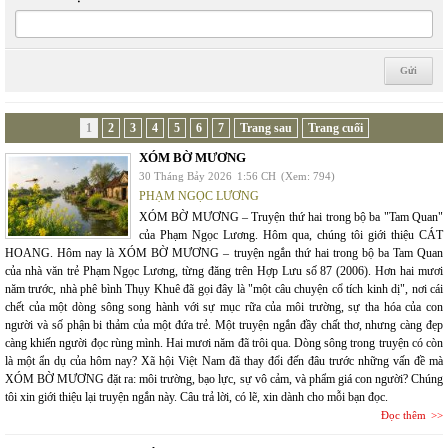
1
2
3
4
5
6
7
Trang sau
Trang cuối
XÓM BỜ MƯƠNG
30 Tháng Bảy 2026
1:56 CH
(Xem: 794)
PHẠM NGỌC LƯƠNG
XÓM BỜ MƯƠNG – Truyện thứ hai trong bộ ba "Tam Quan"
của Phạm Ngọc Lương. Hôm qua, chúng tôi giới thiệu CÁT
HOANG. Hôm nay là XÓM BỜ MƯƠNG – truyện ngắn thứ hai trong bộ ba Tam Quan
của nhà văn trẻ Phạm Ngọc Lương, từng đăng trên Hợp Lưu số 87 (2006). Hơn hai mươi
năm trước, nhà phê bình Thụy Khuê đã gọi đây là "một câu chuyện cổ tích kinh dị", nơi cái
chết của một dòng sông song hành với sự mục rữa của môi trường, sự tha hóa của con
người và số phận bi thảm của một đứa trẻ. Một truyện ngắn đầy chất thơ, nhưng càng đẹp
càng khiến người đọc rùng mình. Hai mươi năm đã trôi qua. Dòng sông trong truyện có còn
là một ẩn dụ của hôm nay? Xã hội Việt Nam đã thay đổi đến đâu trước những vấn đề mà
XÓM BỜ MƯƠNG đặt ra: môi trường, bạo lực, sự vô cảm, và phẩm giá con người? Chúng
tôi xin giới thiệu lại truyện ngắn này. Câu trả lời, có lẽ, xin dành cho mỗi bạn đọc.
Đọc thêm