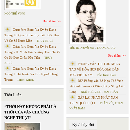
NGÔ THẾ VINH
Đọc thêm
Cristoforo Borri Và Ký Sự Đàng
Trong Iii. Quan Khám Lý Trần Đức Hòa
Và Cơ Sở Nước Mặn
THỤY KHUÊ
Cristoforo Borri Và Ký Sự Đàng
Trần Thị Nguyệt Mai
,
TRANG CHÂU
Trong - II. Minh Đức Vương Thái Phi Và
Đọc thêm
Cơ Sở Đạo Chúa Đầu Tiên
THỤY
KHUÊ
PHỎNG VẤN TRÍ TUỆ NHÂN
Cristoforo Borri Và Ký Sự Đàng
TẠO VỀ HÒA HỢP HÒA GIẢI DÂN
Trong I. Đất Nước Và Con Người Đàng
TỘC VIỆT NAM
Trần Kiêm Đoàn
Trong
THỤY KHUÊ
RFA Phỏng vấn BS Ngô Thế Vinh
về Kênh Funan và Đồng Bằng Sông Cửu
Long
NGÔ THẾ VINH
,
MAI TRẦN
Tiểu Luận
GẶP LẠI PHAN NHẬT NAM
TRÊN QUỐC LỘ 1
TRẦN VŨ
,
PHAN
“THỜI NÀY KHÔNG PHẢI LÀ
NHẬT NAM
THỜI CỦA VĂN CHƯƠNG
NGHỆ THUẬT”
Ký / Tùy Bút