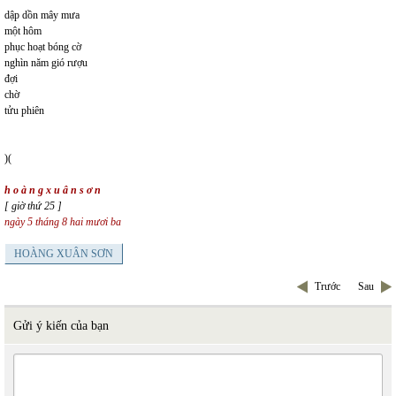
dập dồn mây mưa
một hôm
phục hoạt bóng cờ
nghìn năm gió rượu
đợi
chờ
tửu phiên
)(
h o à n g x u â n s ơ n
[ giờ thứ 25 ]
ngày 5 tháng 8 hai mươi ba
HOÀNG XUÂN SƠN
Trước
Sau
Gửi ý kiến của bạn