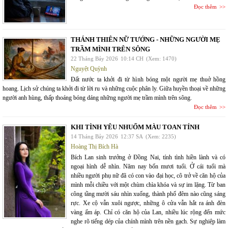
Đọc thêm
THÁNH THIÊN NỮ TƯỚNG - NHỮNG NGƯỜI MẸ
TRẦM MÌNH TRÊN SÔNG
22 Tháng Bảy 2026
10:14 CH
(Xem: 1470)
Nguyệt Quỳnh
Đất nước ta khởi đi từ hình bóng một người mẹ thuở hồng
hoang. Lịch sử chúng ta khởi đi từ lời ru và những cuộc phân ly. Giữa huyền thoại về những
người anh hùng, thấp thoáng bóng dáng những người mẹ trầm mình trên sông.
Đọc thêm
KHI TÌNH YÊU NHUỐM MÀU TOAN TÍNH
14 Tháng Bảy 2026
12:37 SA
(Xem: 2235)
Hoàng Thị Bích Hà
Bích Lan sinh trưởng ở Đồng Nai, tính tình hiền lành và có
ngoại hình dễ nhìn. Năm nay bốn mươi tuổi. Ở cái tuổi mà
nhiều người phụ nữ đã có con vào đại học, cô trở về căn hộ của
mình mỗi chiều với một chùm chìa khóa và sự im lặng. Từ ban
công tầng mười sáu nhìn xuống, thành phố đêm nào cũng sáng
rực. Xe cộ vẫn xuôi ngược, những ô cửa vẫn hắt ra ánh đèn
vàng ấm áp. Chỉ có căn hộ của Lan, nhiều lúc rộng đến mức
nghe rõ tiếng dép của chính mình trên nền gạch. Sự nghiệp làm