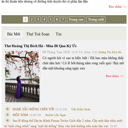
ăn thì thuận tiện nhưng về đường tình duyên thì có phần lận đận.
Đọc thêm
1
2
3
4
5
6
7
Trang sau
Trang cuối
Bài Mới
Thư Toà Soạn
Tin
Thơ Hoàng Thị Bích Hà - Mùa Đi Qua Ký Ức
08 Tháng Tám 2026
12:47 SA
(Xem: 112)
Hoàng Thị Bích Hà
Có người hỏi vì sao ta biền biệt / Đã bao mùa không thấy
chút tăm hơi / Có lẽ bởi tháng năm rong ruỗi quá / Bụi mờ
dần một khoảng sáng ngày xưa
Đọc thêm
NGHE SẦU RIÊNG CHÍN TỚI
11:11 CH
Trần Kiêm Đoàn
MỘT NĂM
11:05 CH
Huỳnh Liễu Ngạn
Sau lễ động thổ Dự án Kênh Funan Techo Cách đây 2 năm, Cần một tầm nhìn mới:
từ "một công trình" sang "một hệ thống" thủy văn ảnh hưởng trên toàn lưu vực
10:29