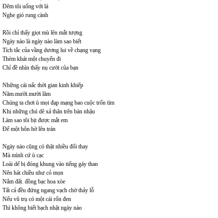
Đêm tôi uống với lá
Nghe gió rung cành
Rồi chỉ thấy giọt mù lên mắt tượng
Ngày nào là ngày nào làm sao biết
Tích tắc của vầng dương lui về chạng vạng
Thèm khát một chuyến đi
Chỉ đề nhìn thấy nụ cười của bạn
Những cái nấc thời gian kinh khiếp
Năm.mười.mười lăm
Chúng ta chơi ù mọi đạp mạng bao cuộc trốn tìm
Khi những chú dê xả thân trên bàn nhậu
Làm sao tôi bịt được mắt em
Để một hôn hờ lên trán
Ngày nào cũng có thật nhiều đổi thay
Mà mình cứ ù cạc
Loài dế bị đóng khung vào tiếng gáy than
Nên hát chiều như cỏ mọn
Nắm đất. đồng bạc hoa xòe
Tất cả đều đứng ngang vạch chờ thảy lỗ
Nếu vũ trụ có một cái rốn đen
Thì không biết bạch nhật ngày nào