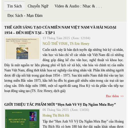
Tin Sách
Chuyển Ngữ
Video & Audio : Nhạc & . . .
Đọc Sách - Mạn Đàm
THẾ GIỚI SÁNG TẠO CỦA MIỀN NAM VIỆT NAM VÀ HẢI NGOẠI
1954 – ĐẾN HIỆN TẠI – TẬP 1
13 Tháng Tám 2025
(Xem: 12104)
NGÔ THẾ VINH
,
TS Eric Henry
Cuốn sách này là bản dịch tuyển tập những bút ký cá nhân,
văn học và báo chí về các nhân vật Việt Nam đã có những
đóng góp đáng kể cho văn học, nghệ thuật và khoa học.
Đây là một nguồn tư liệu phong phú về lịch sử xã hội, văn hóa và chính trị của miền
Nam Việt Nam, đồng thời khắc họa sự nghiệp của từng nhân vật. Phần lớn những người
được đề cập nổi bật trong giai đoạn 1954 – 1975. Sau khi miền Nam thất thủ vào tay lực
lượng miền Bắc năm 1975, hầu hết họ đều bị giam giữ nhiều năm trong các trại cải tạo
cộng sản. Đến thập niên 1980, một số người đã sang Hoa Kỳ và đa phần vẫn tiếp tục
hoạt động sáng tạo.(TS. Eric Henry, dịch giả)
Đọc thêm
GIỚI THIỆU TÁC PHẨM MỚI “Hẹn Anh Về Vỹ Dạ Ngắm Mưa Bay”
06 Tháng Sáu 2025
(Xem: 13456)
Hoàng Thị Bích Hà
Tập thơ “Hẹn Anh Về Vỹ Dạ Ngắm Mưa Bay” của Hoàng
Thị Bích Hà có hơn 180 bài thơ dài ngắn khác nhau được