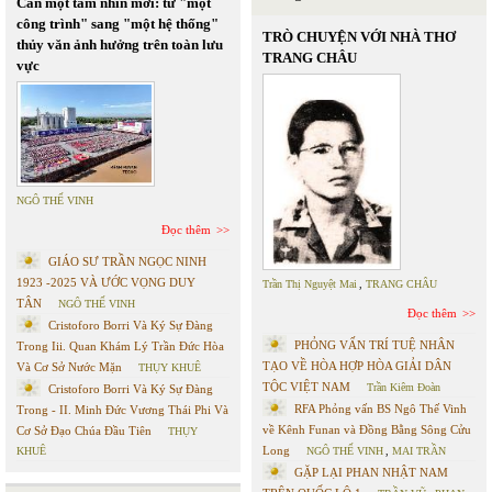
Cần một tầm nhìn mới: từ "một
công trình" sang "một hệ thống"
TRÒ CHUYỆN VỚI NHÀ THƠ
thủy văn ảnh hưởng trên toàn lưu
TRANG CHÂU
vực
NGÔ THẾ VINH
Đọc thêm
GIÁO SƯ TRẦN NGỌC NINH
1923 -2025 VÀ ƯỚC VỌNG DUY
Trần Thị Nguyệt Mai
,
TRANG CHÂU
TÂN
NGÔ THẾ VINH
Đọc thêm
Cristoforo Borri Và Ký Sự Đàng
PHỎNG VẤN TRÍ TUỆ NHÂN
Trong Iii. Quan Khám Lý Trần Đức Hòa
TẠO VỀ HÒA HỢP HÒA GIẢI DÂN
Và Cơ Sở Nước Mặn
THỤY KHUÊ
TỘC VIỆT NAM
Trần Kiêm Đoàn
Cristoforo Borri Và Ký Sự Đàng
RFA Phỏng vấn BS Ngô Thế Vinh
Trong - II. Minh Đức Vương Thái Phi Và
về Kênh Funan và Đồng Bằng Sông Cửu
Cơ Sở Đạo Chúa Đầu Tiên
THỤY
Long
KHUÊ
NGÔ THẾ VINH
,
MAI TRẦN
GẶP LẠI PHAN NHẬT NAM