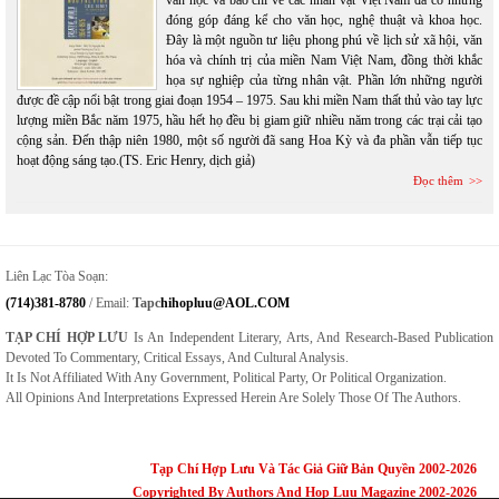
văn học và báo chí về các nhân vật Việt Nam đã có những
đóng góp đáng kể cho văn học, nghệ thuật và khoa học.
Đây là một nguồn tư liệu phong phú về lịch sử xã hội, văn
hóa và chính trị của miền Nam Việt Nam, đồng thời khắc
họa sự nghiệp của từng nhân vật. Phần lớn những người
được đề cập nổi bật trong giai đoạn 1954 – 1975. Sau khi miền Nam thất thủ vào tay lực
lượng miền Bắc năm 1975, hầu hết họ đều bị giam giữ nhiều năm trong các trại cải tạo
cộng sản. Đến thập niên 1980, một số người đã sang Hoa Kỳ và đa phần vẫn tiếp tục
hoạt động sáng tạo.(TS. Eric Henry, dịch giả)
Đọc thêm
Liên Lạc Tòa Soạn:
(714)381-8780
/ Email:
Tapc
Hihopluu@AOL.COM
TẠP CHÍ HỢP LƯU
Is An Independent Literary, Arts, And Research-Based Publication
Devoted To Commentary, Critical Essays, And Cultural Analysis.
It Is Not Affiliated With Any Government, Political Party, Or Political Organization.
All Opinions And Interpretations Expressed Herein Are Solely Those Of The Authors.
Tạp Chí Hợp Lưu Và Tác Giả Giữ Bản Quyền 2002-2026
Copyrighted By Authors And Hop Luu Magazine 2002-2026