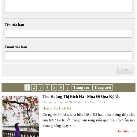
Tên của bạn
Email của bạn
1
2
3
4
5
6
7
Trang sau
Trang cuối
Thơ Hoàng Thị Bích Hà - Mùa Đi Qua Ký Ức
08 Tháng Tám 2026
12:47 SA
(Xem: 112)
Hoàng Thị Bích Hà
Có người hỏi vì sao ta biền biệt / Đã bao mùa không thấy chút
tăm hơi / Có lẽ bởi tháng năm rong ruỗi quá / Bụi mờ dần một
khoảng sáng ngày xưa
Đọc thêm