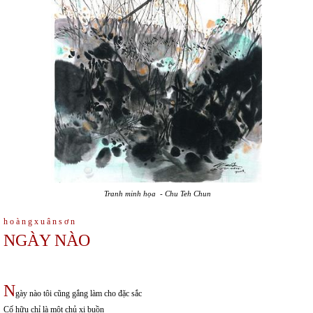
Tranh minh họa - Chu Teh Chun
h o à n g x u â n s ơ n
NGÀY NÀO
N
gày nào tôi cũng gắng làm cho đặc sắc
Cố hữu chỉ là một chủ xị buồn