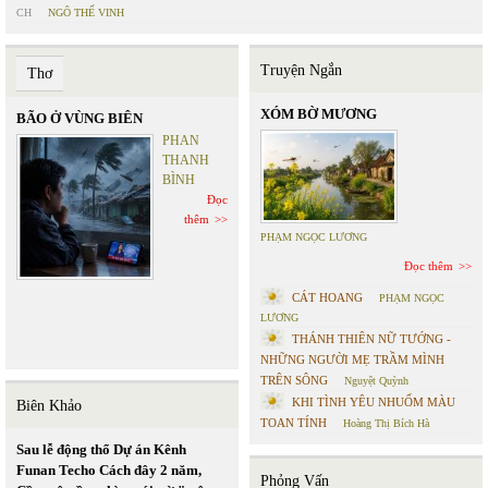
CH
NGÔ THẾ VINH
Truyện Ngắn
Thơ
XÓM BỜ MƯƠNG
BÃO Ở VÙNG BIÊN
PHAN
THANH
BÌNH
Đọc
thêm
PHẠM NGỌC LƯƠNG
Đọc thêm
CÁT HOANG
PHẠM NGỌC
LƯƠNG
THÁNH THIÊN NỮ TƯỚNG -
NHỮNG NGƯỜI MẸ TRẦM MÌNH
TRÊN SÔNG
Nguyệt Quỳnh
KHI TÌNH YÊU NHUỐM MÀU
Biên Khảo
TOAN TÍNH
Hoàng Thị Bích Hà
Sau lễ động thổ Dự án Kênh
Funan Techo Cách đây 2 năm,
Phỏng Vấn