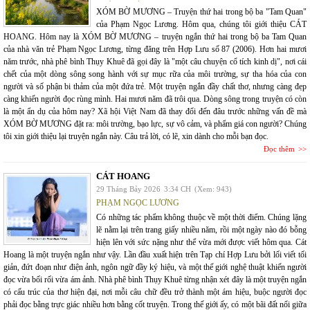
XÓM BỜ MƯƠNG – Truyện thứ hai trong bộ ba "Tam Quan"
của Phạm Ngọc Lương. Hôm qua, chúng tôi giới thiệu CÁT
HOANG. Hôm nay là XÓM BỜ MƯƠNG – truyện ngắn thứ hai trong bộ ba Tam Quan
của nhà văn trẻ Phạm Ngọc Lương, từng đăng trên Hợp Lưu số 87 (2006). Hơn hai mươi
năm trước, nhà phê bình Thụy Khuê đã gọi đây là "một câu chuyện cổ tích kinh dị", nơi cái
chết của một dòng sông song hành với sự mục rữa của môi trường, sự tha hóa của con
người và số phận bi thảm của một đứa trẻ. Một truyện ngắn đầy chất thơ, nhưng càng đẹp
càng khiến người đọc rùng mình. Hai mươi năm đã trôi qua. Dòng sông trong truyện có còn
là một ẩn dụ của hôm nay? Xã hội Việt Nam đã thay đổi đến đâu trước những vấn đề mà
XÓM BỜ MƯƠNG đặt ra: môi trường, bạo lực, sự vô cảm, và phẩm giá con người? Chúng
tôi xin giới thiệu lại truyện ngắn này. Câu trả lời, có lẽ, xin dành cho mỗi bạn đọc.
Đọc thêm
CÁT HOANG
29 Tháng Bảy 2026
3:34 CH
(Xem: 943)
PHẠM NGỌC LƯƠNG
Có những tác phẩm không thuộc về một thời điểm. Chúng lặng
lẽ nằm lại trên trang giấy nhiều năm, rồi một ngày nào đó bỗng
hiện lên với sức nặng như thể vừa mới được viết hôm qua. Cát
Hoang là một truyện ngắn như vậy. Lần đầu xuất hiện trên Tạp chí Hợp Lưu bởi lối viết tối
giản, đứt đoạn như điện ảnh, ngôn ngữ đầy ký hiệu, và một thế giới nghệ thuật khiến người
đọc vừa bối rối vừa ám ảnh. Nhà phê bình Thụy Khuê từng nhận xét đây là một truyện ngắn
có cấu trúc của thơ hiện đại, nơi mỗi câu chữ đều trở thành một ám hiệu, buộc người đọc
phải đọc bằng trực giác nhiều hơn bằng cốt truyện. Trong thế giới ấy, có một bãi đất nổi giữa