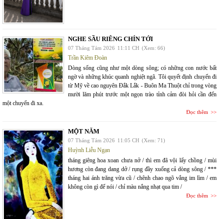
NGHE SẦU RIÊNG CHÍN TỚI
07 Tháng Tám 2026
11:11 CH
(Xem: 66)
Trần Kiêm Đoàn
Dòng sống cũng như một dòng sông; có những con nước bất
ngờ và những khúc quanh nghiệt ngã. Tôi quyết định chuyến đi
từ Mỹ về cao nguyên Đắk Lắk - Buôn Ma Thuột chỉ trong vòng
mười lăm phút trước một ngọn trào tỉnh cảm đòi hỏi cần đến
một chuyến đi xa.
Đọc thêm
MỘT NĂM
07 Tháng Tám 2026
11:05 CH
(Xem: 71)
Huỳnh Liễu Ngạn
tháng giêng hoa xoan chưa nở / thì em đã vội lấy chồng / mùi
hương còn đang dang dở / rụng đầy xuống cả dòng sông / ***
tháng hai ánh trăng vừa cũ / chênh chao ngõ vắng im lìm / em
không còn gì để nói / chỉ màu nắng nhạt qua tim /
Đọc thêm