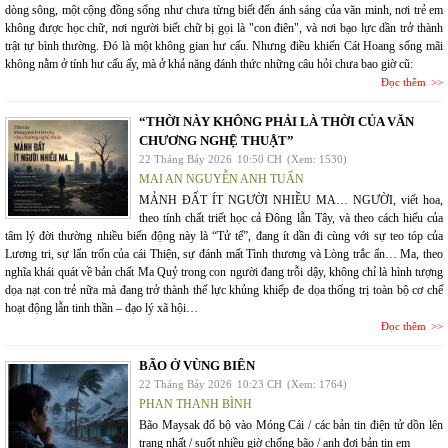
dòng sông, một cộng đồng sống như chưa từng biết đến ánh sáng của văn minh, nơi trẻ em
không được học chữ, nơi người biết chữ bị gọi là "con điên", và nơi bạo lực dần trở thành
trật tự bình thường. Đó là một không gian hư cấu. Nhưng điều khiến Cát Hoang sống mãi
không nằm ở tính hư cấu ấy, mà ở khả năng đánh thức những câu hỏi chưa bao giờ cũ:
Đọc thêm
“THỜI NÀY KHÔNG PHẢI LÀ THỜI CỦA VĂN
CHƯƠNG NGHỆ THUẬT”
22 Tháng Bảy 2026
10:50 CH
(Xem: 1530)
MAI AN NGUYỄN ANH TUẤN
MẢNH ĐẤT ÍT NGƯỜI NHIỀU MA… NGƯỜI, viết hoa,
theo tính chất triết học cả Đông lẫn Tây, và theo cách hiểu của
tâm lý đời thường nhiều biến động này là “Tử tế”, đang ít dần đi cùng với sự teo tóp của
Lương tri, sự lẩn trốn của cái Thiện, sự đánh mất Tình thương và Lòng trắc ẩn… Ma, theo
nghĩa khái quát về bản chất Ma Quỷ trong con người đang trỗi dậy, không chỉ là hình tượng
dọa nạt con trẻ nữa mà đang trở thành thế lực khủng khiếp đe dọa thống trị toàn bộ cơ chế
hoạt động lẫn tinh thần – đạo lý xã hội…
Đọc thêm
BÃO Ở VÙNG BIÊN
22 Tháng Bảy 2026
10:23 CH
(Xem: 1764)
PHAN THANH BÌNH
Bão Maysak đổ bộ vào Móng Cái / các bản tin điện tử dồn lên
trang nhất / suốt nhiều giờ chống bão / anh đợi bản tin em