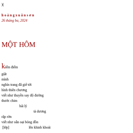
)(
h o à n g x u â n s ơ n
26 tháng ba, 2024
MỘT HÔM
k
iếm điểm
giật
mình
nghìn trang đã giở tới
hình thiên chương
viết như thuyền say độ đường
thước chim
hải lý
tà dương
rập rờn
viết như oằn oại bóng đồn
[lớp] lên khinh khoái