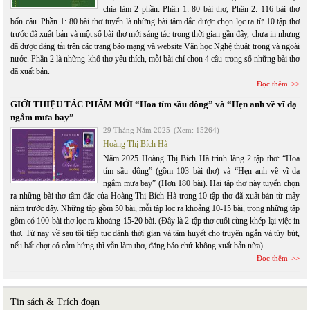
chia làm 2 phần: Phần 1: 80 bài thơ, Phần 2: 116 bài thơ
bốn câu. Phần 1: 80 bài thơ tuyển là những bài tâm đắc được chọn lọc ra từ 10 tập thơ
trước đã xuất bản và một số bài thơ mới sáng tác trong thời gian gần đây, chưa in nhưng
đã được đăng tải trên các trang báo mạng và website Văn học Nghệ thuật trong và ngoài
nước. Phần 2 là những khổ thơ yêu thích, mỗi bài chỉ chon 4 câu trong số những bài thơ
đã xuất bản.
Đọc thêm
GIỚI THIỆU TÁC PHẨM MỚI “Hoa tím sầu đông” và “Hẹn anh về vĩ dạ
ngắm mưa bay”
29 Tháng Năm 2025
(Xem: 15264)
Hoàng Thị Bích Hà
Năm 2025 Hoàng Thị Bích Hà trình làng 2 tập thơ: “Hoa
tím sầu đông” (gồm 103 bài thơ) và “Hẹn anh về vĩ dạ
ngắm mưa bay” (Hơn 180 bài). Hai tập thơ này tuyển chọn
ra những bài thơ tâm đắc của Hoàng Thị Bích Hà trong 10 tập thơ đã xuất bản từ mấy
năm trước đây. Những tập gồm 50 bài, mỗi tập lọc ra khoảng 10-15 bài, trong những tập
gồm có 100 bài thơ lọc ra khoảng 15-20 bài. (Đây là 2 tập thơ cuối cùng khép lại việc in
thơ. Từ nay về sau tôi tiếp tục dành thời gian và tâm huyết cho truyện ngắn và tùy bút,
nếu bất chợt có cảm hứng thì vẫn làm thơ, đăng báo chứ không xuất bản nữa).
Đọc thêm
Tin sách & Trích đoạn