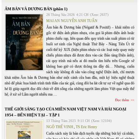
ÂM BẢN VÀ DƯƠNG BẢN (phần 1)
26 Tháng Sáu 2026
4:21 CH
(Xem: 2637)
MAI AN NGUYỄN ANH TUẤN
Âm bản & Dương bản (Négatif & Positif) – khái niệm có
gốc từ điện ảnh phim nhựa, còn gọi là phim điện ảnh hoặc
phim chiếu rạp, liên quan đến quy trình sản xuất phim có từ
buổi sơ sinh của Nghệ thuật Thứ Bảy - Nàng Tiên Út từ
cuối thế kỷ XIX (hiện phim nhựa và các loại máy quay máy
chiếu phim nhựa đã được đưa vào các Bảo tàng Điện ảnh),
cái quy trình mà nếu ai đó muốn tìm hiểu trên Google sẽ
không bao giờ có được thông tin đầy đủ… Nhưng, cuốn
sách này không đi sâu vào công nghệ Điện ảnh, chỉ mượn
khái niệm Âm bản & Dương bản như một cánh cửa ban đầu, một ký hiệu nghệ thuật
nhỏ để phác họa hành trình tinh thần của tác giả, cùng đôi ba lát cắt tự sự về nghề qua đó
hé lộ giúp người đọc đôi chút về đời sống của những người làm phim Việt qua mấy thế
hệ, ở xứ sở Lắm người nhiều ma …
Đọc thêm
THẾ GIỚI SÁNG TẠO CỦA MIỀN NAM VIỆT NAM VÀ HẢI NGOẠI
1954 – ĐẾN HIỆN TẠI – TẬP 1
13 Tháng Tám 2025
9:11 CH
(Xem: 12104)
NGÔ THẾ VINH
,
TS Eric Henry
Cuốn sách này là bản dịch tuyển tập những bút ký cá nhân,