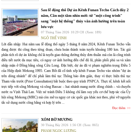
Sau lễ động thổ Dự án Kênh Funan Techo Cách đây 2
năm, Cần một tầm nhìn mới: từ "một công trình"
sang "một hệ thống" thủy văn ảnh hưởng trên toàn
lưu vực
07 Tháng Tám 2026
10:29 CH
(Xem: 189)
NGÔ THẾ VINH
Lời dẫn nhập: Hai năm sau lễ động thổ ngày 5 tháng 8 năm 2024, Kênh Funan Techo vẫn
đang được thi công theo từng đoạn, chưa hoàn thành toàn tuyến khoảng 180 km. Tác giả
phân tích rõ dự án không chỉ là tuyến giao thông đường thủy đơn thuần mà còn là công trình
điều tiết nước đa mục tiêu, có nguy cơ ảnh hưởng đến chế độ lũ, phân phối phù sa và xâm
nhập mặn ở Đồng bằng sông Cửu Long. Đặc biệt, dự án đã vi phạm nghiêm trọng Điều 5
của Hiệp định Mekong 1995. Cam Bốt đã cố tình xếp kênh Funan Techo vào nhóm “dự án
trên dòng nhánh” để chỉ phải làm thủ tục Thông báo đơn giản, thay vì thực hiện thủ tục
Tham vấn trước (Prior Consultation) bắt buộc theo quy trình PNPCA. Thực tế, kênh kết nối
trực tiếp với sông Mekong và sông Bassac – hai nhánh mang nước dòng chính – và chuyển
nước ra Vịnh Thái Lan. Việc né tránh Điều 5 không chỉ làm suy yếu cơ chế hợp tác của Ủy
hội sông Mekong (MRC) mà còn mở ra nguy cơ các quốc gia khác noi theo, phá vỡ nguyên
tắc sử dụng nước công bằng và hợp lý trên ...
Đọc thêm
XÓM BỜ MƯƠNG
30 Tháng Bảy 2026
1:56 CH
(Xem: 865)
PHẠM NGỌC LƯƠNG