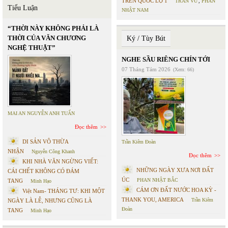
TRÊN QUỐC LỘ 1
TRẦN VŨ
,
PHAN
Tiểu Luận
NHẬT NAM
“THỜI NÀY KHÔNG PHẢI LÀ
THỜI CỦA VĂN CHƯƠNG
Ký / Tùy Bút
NGHỆ THUẬT”
NGHE SẦU RIÊNG CHÍN TỚI
07 Tháng Tám 2026
(Xem: 66)
MAI AN NGUYỄN ANH TUẤN
Đọc thêm
DI SẢN VÔ THỪA
Trần Kiêm Đoàn
NHẬN
Nguyễn Công Khanh
Đọc thêm
KHI NHÀ VĂN NGỪNG VIẾT:
NHỮNG NGÀY XƯA NƠI ĐẤT
CÁI CHẾT KHÔNG CÓ ĐÁM
ÚC
PHAN NHẬT BẮC
TANG
Minh Hạo
CÁM ƠN ĐẤT NƯỚC HOA KỲ -
Việt Nam- THÁNG TƯ: KHI MỘT
THANK YOU, AMERICA
Trần Kiêm
NGÀY LÀ LỄ, NHƯNG CŨNG LÀ
Đoàn
TANG
Minh Hạo