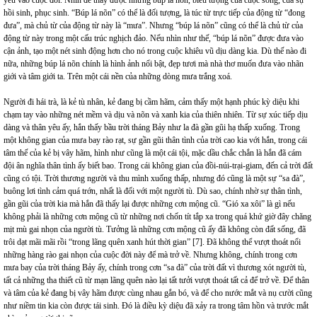
hồi sinh, phục sinh. “Búp lá nõn” có thể là đối tượng, là túc từ trực tiếp của động từ “đong
đưa”, mà chủ từ của động từ này là “mưa”. Nhưng “búp lá nõn” cũng có thể là chủ từ của
động từ này trong một cấu trúc nghịch đảo. Nếu nhìn như thế, “búp lá nõn” được đưa vào
cận ảnh, tạo một nét sinh động hơn cho nó trong cuộc khiêu vũ dịu dàng kia. Dù thế nào đi
nữa, những búp lá nõn chính là hình ảnh nổi bật, đẹp tươi mà nhà thơ muốn đưa vào nhãn
giới và tâm giới ta. Trên một cái nền của những dòng mưa trắng xoá.
Người đi hái trà, là kẻ tù nhân, kẻ đang bị cầm hãm, cảm thấy một hạnh phúc kỳ diệu khi
chạm tay vào những nét mềm và dịu và nõn và xanh kia của thiên nhiên. Từ sự xúc tiếp dịu
dàng và thân yêu ấy, hắn thấy bầu trời tháng Bảy như la đà gần gũi hạ thấp xuống. Trong
một không gian của mưa bay rào rạt, sự gần gũi thân tình của trời cao kia với hắn, trong cái
tâm thế của kẻ bị vây hãm, hình như cũng là một cái tội, mặc dầu chắc chắn là hắn đã cám
đội ân nghĩa thân tình ấy biết bao. Trong cái không gian của đồi-núi-trại-giam, đến cả trời đất
cũng có tội. Trời thương người và thu mình xuống thấp, nhưng đó cũng là một sự “sa đà”,
buông lơi tình cảm quá trớn, nhất là đối với một người tù. Dù sao, chính nhờ sự thân tình,
gần gũi của trời kia mà hắn đã thấy lại được những cơn mộng cũ. “Gió xa xôi” là gì nếu
không phải là những cơn mộng cũ từ những nơi chốn tít tắp xa trong quá khứ giờ đây chăng
mịt mù gai nhọn của người tù. Tưởng là những cơn mộng cũ ấy đã không còn đất sống, đã
trôi dạt mãi mãi rồi “trong lãng quên xanh hút thời gian”
[7]
. Đã không thể vượt thoát nổi
những hàng rào gai nhọn của cuộc đời này để mà trở về. Nhưng không, chính trong cơn
mưa bay của trời tháng Bảy ấy, chính trong cơn “sa đà” của trời đất vì thương xót người tù,
tất cả những tha thiết cũ từ mạn lãng quên nào lại tất tưởi vượt thoát tất cả để trở về. Để thân
và tâm của kẻ đang bị vây hãm được cùng nhau gắn bó, và để cho nước mắt và nụ cười cũng
như niềm tin kia còn được tái sinh. Đó là điều kỳ diệu đã xảy ra trong tâm hồn và trước mắt