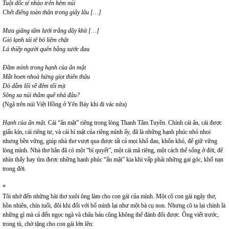
Tuột dốc té nhào trên hẻm núi
Chết điếng toàn thân trong giây lâu […]
Mưa giăng tấm lưới trắng dầy khít […]
Gió lạnh tái tê bó liệm chặt
Lả thiếp người quên bẵng xước đau
Đầm mình trong hạnh của ẩn mật
Mắt hoen nhoà hứng giọt thiên thâu
Dò dẫm lối về đêm tối mịt
Sông xa núi thẳm quê nhà đâu?
(Ngã trên núi Việt Hồng ở Yên Báy khi đi vác nứa)
Hạnh của ẩn mật.
Cái “ẩn mật” riêng trong lòng Thanh Tâm Tuyền. Chính cái ẩn, cái được
giấu kín, cái riêng tư, và cái bí mật của riêng mình ấy, đã là những hạnh phúc nhỏ nhoi
nhưng bền vững, giúp nhà thơ vượt qua được tất cả mọi khổ đau, khốn khó, để giữ vững
lòng mình. Nhà thơ hẳn đã có một “bí quyết”, một cái mã riêng, một cách thế sống ở đời, để
nhìn thấy hay tìm được những hạnh phúc “ẩn mật” kia khi vấp phải những gai góc, khổ nạn
trong đời.
*
Tôi nhớ đến những bài thơ xuôi ông làm cho con gái của mình. Một cô con gái ngây thơ,
hồn nhiên, chín tuổi, đôi khi đối với bố mình lại như một bà cụ non. Nhưng cô ta lại chính là
những gì mà cả đến ngọc ngà và châu báu cũng không thể đánh đổi được. Ông viết trước,
trong tù, chờ tặng cho con gái lớn lên: