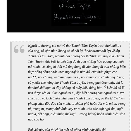
Người ta thường chỉ nói về thơ Thanh Tâm Tuyền ở cái thời tuổi trẻ
của ông, và gần như không có ai nói kỹ (hoặc tương đối kỹ) về tập
“Thơ Ở Đâu Xa”, kết tinh bởi những bài thơ thời sau này của Thanh
Tâm Tuyền, đặc biệt là thời ông đã đi qua những hào quang của tuổi
trẻ mình, và cũng là thời mà ông đang đi vào, đang đi qua những hiện
thực sống động nhất, theo một nghĩa nào đó, của thân phận con
người, nói chung, và thân phận thi sĩ, nói riêng, của chính ông. Cũng
có ý kiến cho rằng thơ Thanh Tâm Tuyền, trong giai đoạn này, chỉ là
thơ thời khổ nạn, tù đầy, không có mấy điều đáng bàn. Ý kiến đó có lẽ
nên được xét lại. Con người thi sĩ, đặc biệt những con người thi sĩ với
chiều sâu và kích thước như của Thanh Tâm Tuyền, có thể tự thể hiện
phong cách độc đáo của mình, tự khám phá hoặc đổi mới mình, trong
tứ, trong từ, trong hình ảnh, suy tư mình, trên các mặt ngữ âm, ngữ
nghĩa, tiết nhịp, điệu thức, thể loại… trong bất kỳ hoàn cảnh hiện sinh
nào của họ.
Bài viết này của tôi chỉ là một cố gắng trình bày điều đó.