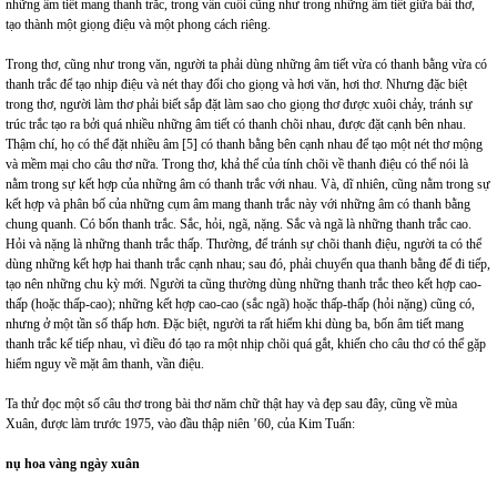
những âm tiết mang thanh trắc, trong vần cuối cũng như trong những âm tiết giữa bài thơ,
tạo thành một giọng điệu và một phong cách riêng.
Trong thơ, cũng như trong văn, người ta phải dùng những âm tiết vừa có thanh bằng vừa có
thanh trắc để tạo nhịp điệu và nét thay đổi cho giọng và hơi văn, hơi thơ. Nhưng đặc biệt
trong thơ, người làm thơ phải biết sắp đặt làm sao cho giọng thơ được xuôi chảy, tránh sự
trúc trắc tạo ra bởi quá nhiều những âm tiết có thanh chõi nhau, được đặt cạnh bên nhau.
Thậm chí, họ có thể đặt nhiều âm
[5]
có thanh bằng bên cạnh nhau để tạo một nét thơ mộng
và mềm mại cho câu thơ nữa. Trong thơ, khả thể của tính chõi về thanh điệu có thể nói là
nằm trong sự kết hợp của những âm có thanh trắc với nhau. Và, dĩ nhiên, cũng nằm trong sự
kết hợp và phân bố của những cụm âm mang thanh trắc này với những âm có thanh bằng
chung quanh. Có bốn thanh trắc. Sắc, hỏi, ngã, nặng. Sắc và ngã là những thanh trắc cao.
Hỏi và nặng là những thanh trắc thấp. Thường, để tránh sự chõi thanh điệu, người ta có thể
dùng những kết hợp hai thanh trắc cạnh nhau; sau đó, phải chuyển qua thanh bằng để đi tiếp,
tạo nên những chu kỳ mới. Người ta cũng thường dùng những thanh trắc theo kết hợp cao-
thấp (hoặc thấp-cao); những kết hợp cao-cao (sắc ngã) hoặc thấp-thấp (hỏi nặng) cũng có,
nhưng ở một tần số thấp hơn. Đặc biệt, người ta rất hiếm khi dùng ba, bốn âm tiết mang
thanh trắc kế tiếp nhau, vì điều đó tạo ra một nhịp chõi quá gắt, khiến cho câu thơ có thể gặp
hiểm nguy về mặt âm thanh, vần điệu.
Ta thử đọc một số câu thơ trong bài thơ năm chữ thật hay và đẹp sau đây, cũng về mùa
Xuân, được làm trước 1975, vào đầu thập niên ’60, của Kim Tuấn:
nụ hoa vàng ngày xuân