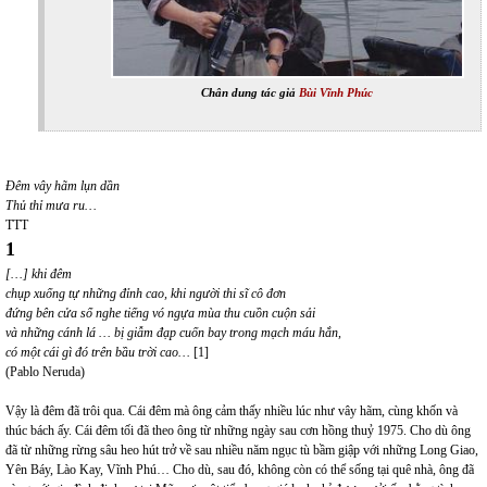
Chân dung tác giả
Bùi Vĩnh Phúc
Đêm vây hãm lụn dần
Thủ thỉ mưa ru…
TTT
1
[…] khi đêm
chụp xuống tự những đỉnh cao, khi người thi sĩ cô đơn
đứng bên cửa sổ nghe tiếng vó ngựa mùa thu cuồn cuộn sải
và những cánh lá … bị giẫm đạp cuốn bay trong mạch máu hắn,
có một cái gì đó trên bầu trời cao…
[1]
(Pablo Neruda)
Vậy là đêm đã trôi qua. Cái đêm mà ông cảm thấy nhiều lúc như vây hãm, cùng khốn và
thúc bách ấy. Cái đêm tối đã theo ông từ những ngày sau cơn hồng thuỷ 1975. Cho dù ông
đã từ những rừng sâu heo hút trở về sau nhiều năm ngục tù bầm giập với những Long Giao,
Yên Báy, Lào Kay, Vĩnh Phú… Cho dù, sau đó, không còn có thể sống tại quê nhà, ông đã