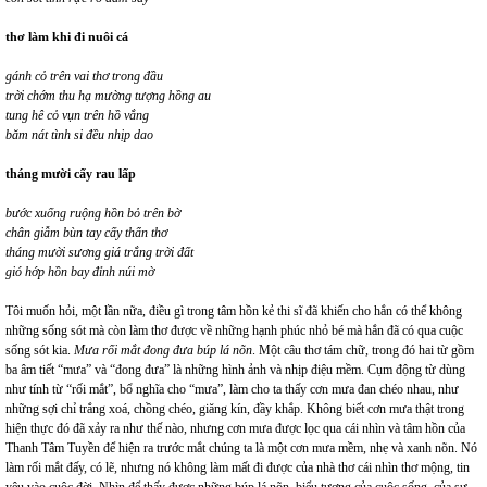
thơ làm khi đi nuôi cá
gánh cỏ trên vai thơ trong đầu
trời chớm thu hạ mường tượng hồng au
tung hê cỏ vụn trên hồ vắng
băm nát tình si đều nhịp dao
tháng mười cấy rau lấp
bước xuống ruộng hồn bỏ trên bờ
chân giẫm bùn tay cấy thẩn thơ
tháng mười sương giá trắng trời đất
gió hớp hồn bay đỉnh núi mờ
Tôi muốn hỏi, một lần nữa, điều gì trong tâm hồn kẻ thi sĩ đã khiến cho hắn có thể không
những sống sót mà còn làm thơ được về những hạnh phúc nhỏ bé mà hắn đã có qua cuộc
sống sót kia.
Mưa rối mắt đong đưa búp lá nõn
. Một câu thơ tám chữ, trong đó hai từ gồm
ba âm tiết “mưa” và “đong đưa” là những hình ảnh và nhịp điệu mềm. Cụm động từ dùng
như tính từ “rối mắt”, bổ nghĩa cho “mưa”, làm cho ta thấy cơn mưa đan chéo nhau, như
những sợi chỉ trắng xoá, chồng chéo, giăng kín, đầy khắp. Không biết cơn mưa thật trong
hiện thực đó đã xảy ra như thế nào, nhưng cơn mưa được lọc qua cái nhìn và tâm hồn của
Thanh Tâm Tuyền để hiện ra trước mắt chúng ta là một cơn mưa mềm, nhẹ và xanh nõn. Nó
làm rối mắt đấy, có lẽ, nhưng nó không làm mất đi được của nhà thơ cái nhìn thơ mộng, tin
yêu vào cuộc đời. Nhìn để thấy được những búp lá nõn, biểu tượng của cuộc sống, của sự