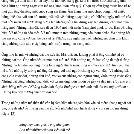
cùng với gia đình định cư tại Mỹ, nơi một tiểu bang giá lạnh chỉ được sưởi ấm bằng tình
bằng hữu tự những ngày xưa mà ông luôn luôn trân quý. Chọn sự câm lặng trước bao rủ rê,
mời gọi, ông đã sống một cuộc sống âm thầm. Âm thầm như một chiếc bóng, một chiếc
bóng thiết tha, với cơn hồi tưởng mãi mãi về những ngày tháng cũ. Những ngày tuổi trẻ của
một nửa miền đất nước đang bừng lên những tiếng hát dựng xây, lên đường, cho một mùa
nắng mới. Những năm đầu sau di cư 1954 nơi một miền Nam phơi phới, tự do. Bạn bè, bằng
hữu. Và những tờ báo mới. Và mùi mực in trên những trang báo thơm phức. Và những bài
thơ mà ông cùng với bạn bè đã viết ra. Những suy nghĩ tha thiết, những sắc điệu tinh khôi,
cùng những cảm xúc cháy bỏng cuồn cuộn trong tim trong máu.
Ông nhớ lại mãi về những bài thơ xưa ấy. Mà, thật sự, không phải là ông chỉ nhớ lại có
những bài thơ. Ông nhớ đến cả một thời tuổi trẻ. Với những người bạn cùng đi một đường.
Những trái tim đã đập tung trong lồng ngực thanh niên. Ông nhớ về cuộc đời, tình yêu, bạn
hữu. Về những lý tưởng mà ông đã cùng với mọi người chung tay vun đắp. Về những bất
công của cuộc đời, những đau khổ, xót xa của những con người cùng khốn trong cuộc sống.
Những bất công, những đau khổ, xót xa mà ông luôn muốn bẻ gẫy và đập nát.
Hãy cho anh
khóc bằng mắt em / Những cuộc tình duyên Budapest / Anh một trái tim em một trái tim /
Chúng kéo đầy đường chiến xa đại bác…
Trong những năm mà thân thể còn bị cầm hãm nhưng tâm hồn vẫn cố thênh thang ngoài cõi
gió, ông đã nhớ về những câu thơ ấy. Nỗi nhớ như một hành động « vịn câu thơ mà đứng
dậy »:
[2]
Sáng nay thức giấc trong nhà giam
Anh nhớ những câu thơ viết thời trẻ