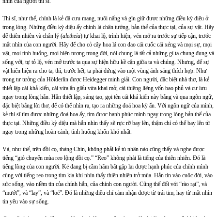
nhìn của người thi sĩ.
Thi sĩ, như thế, chính là kẻ đã cưu mang, nuôi nấng và gìn giữ được những điều kỳ diệu ở
trong lòng. Những điều kỳ diệu ấy chính là chân tướng, bản thể của thực tại, của sự vật. Hãy
để thiên nhiên và chân lý (
aletheia
) tự khai lộ, trình hiện, vén mở ra trước sự tiếp cận, trước
mắt nhìn của con người. Hãy để cho cỏ cây hoa lá con dao cái cuốc cái xẻng và mọi sự, mọi
vật, mọi tình huống, mọi hiện tượng trong đời, nói chung là tất cả những gì ta chung đụng và
sống với, tự tỏ lộ, vén mở trước ta qua sự hiện hữu kề cận giữa ta và chúng. Nhưng, để sự
vật hiển hiện ra cho ta, thì, trước hết, ta phải đứng vào một vùng ánh sáng thích hợp. Như
trong tư tưởng của Hölderlin được Heidegger minh giải. Con người, đặc biệt nhà thơ, là kẻ
thiết lập cái khả kiến, cái vừa ẩn giấu vừa khai mở, cái thiêng liêng vốn bao phủ và cư lưu
ngay trong lòng hắn. Hắn thiết lập, sáng tạo, gọi tên cái khả kiến này bằng và qua ngôn ngữ,
đặc biệt bằng lời thơ, để có thể nhìn ra, tạo ra những đoá hoa kỳ ẩn. Với ngôn ngữ của mình,
kẻ thi sĩ tìm được những đoá hoa ấy, tìm được hạnh phúc mình ngay trong lòng bản thể của
thực tại. Những điều kỳ diệu mà hắn nhìn thấy sẽ rực rỡ bay lên, thậm chí có thể bay lên từ
ngay trong những hoàn cảnh, tình huống khốn khó nhất.
Và, như thế, trên đồi cọ, tháng Chín, không phải kẻ tù nhân nào cũng thấy và nghe được
tiếng “gió chuyển mùa reo lộng đồi cọ.” “Reo” không phải là tiếng của thiên nhiên. Đó là
tiếng lòng của con người. Kẻ đang bị cầm hãm bắt gặp lại được hạnh phúc của chính mình
cùng với tiếng reo trong tim kia khi nhìn thấy thiên nhiên trở mùa. Hắn tin vào cuộc đời, vào
sức sống, vào niềm tin của chính hắn, của chính con người. Cũng thế đối với “rào rạt”, và
“mướt”, và “lay”, và “loé”. Đó là những điều chỉ cảm nhận được từ trái tim, hay từ mắt nhìn
tin yêu vào sự sống.