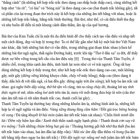
“thẳng cánh” (là những kết hợp trắc-trắc theo dạng cao-thấp hoặc thấp-cao), cùng những kết
hợp như “ríu rít”, “có lúa” và “bóng núi” là theo dạng cao-cao (hai thanh trắc không gãy), tất
cả phần còn lại trong đoạn thơ trích này là kết hợp của những âm tiết bằng với nhau, hoặc là
những kết hợp trắc-bằng, bằng-trắc bình thường. Bài thơ, như thế, có cái điệu thiết tha đẹp
và nhẹ buồn để diễn tả một khung cảnh đằm thắm, ấm áp của quê hương.
Bài thơ của Kim Tuấn chỉ là một thí dụ điển hình để cho thấy cách tạo vần điệu và nhịp tiết
một cách đúng, đẹp và hợp lý trong thơ. Ta có thể lấy gần như bất kỳ một bài thơ Việt Nam
nào khác, đặc biệt những bài thơ có vần điệu, trong những giai đoạn khác nhau (chưa kể
những bài thơ ngũ ngôn, thất ngôn Đường luật), trước khi tập “Thơ ở đâu xa” ra đời, để thấy
được sự bền vững trong kết cấu của âm điệu này
[6]
. Trong thơ của Thanh Tâm Tuyền, ở
nhiều chỗ, trong khía cạnh âm điệu, tình hình lại xem như có vẻ trái ngược. Ông rất hay
dùng những kết hợp ít thấy trong thơ, như kết hợp trắc-trắc theo dạng cao-cao, một không
gãy, một gãy (
đứng vững
không khuỵu chân,
cháy rỡ
mây hồng); thấp-cao (theo dạng ít
thấy, dấu hỏi đi với dấu ngã, cả hai đều gãy: đứng ngây trời
ẩm sũng
); kết hợp ba âm trắc sát
nhau: gọi nghe
biển dậy sóng, thở hít tận
vô cùng, tim ta
cũng
cháy đỏ
, thoáng lơi tay
tỉnh
thức ngón
tê mê, nhìn
nắng loé ánh
trên tàn lá, mưa
rối mắt
đong đưa
búp lá nõn
(câu thơ
tám âm tiết mà có tới năm thanh trắc cao, thanh cuối lại gãy)…
Thanh Tâm Tuyền lại thường hay dùng những khuôn âm lạ, những hình ảnh lạ, những kết
hợp lạ về ngữ nghĩa và âm điệu
: Vàng sững thung lũng cầm hãm /
Đồi già trọc
bừng hoảng
vô vọng /
Đá tảng
khuyết lở hủi mòn
(năm âm tiết trắc bám sát nhau)
/
Chốn
bình minh lẩn
lút /
Đêm vây hãm
lụn dần
/ Xanh thất thần
xanh ngây hạnh phúc / Thanh thoát
cơn say rũ
tro mộng /
Tuốt những
chùm bông hạt già úa /
Thoáng hương
gắt bắt nhớ
tha thiết (ba âm
tiết trắc bám vào nhau, hai âm đầu lại điệp vần) /
Mái tóc ẩm
dầy đầu thềm
rũ hong
(ba âm
tiết bằng tiếp theo ngay ba âm tiết trắc) /
Đồi đột ngột rực nắng mê mệt
(năm âm tiết trắc bám