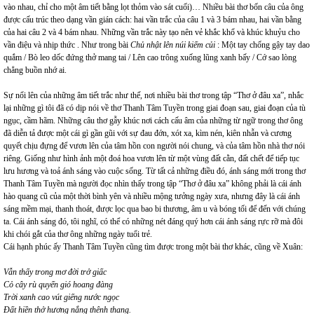
vào nhau, chỉ cho một âm tiết bằng lọt thỏm vào sát cuối)… Nhiều bài thơ bốn câu của ông
được cấu trúc theo dạng vần gián cách: hai vần trắc của câu 1 và 3 bám nhau, hai vần bằng
của hai câu 2 và 4 bám nhau. Những vần trắc này tạo nên vẻ khắc khổ và khúc khuỷu cho
vần điệu và nhịp thức . Như trong bài
Chủ nhật lên núi kiếm củi
: Một tay chống gậy tay dao
quắm / Bò leo dốc đứng thở mang tai / Lên cao trông xuống lũng xanh bấy / Cớ sao lòng
chẳng buồn nhớ ai.
Sự nổi lên của những âm tiết trắc như thế, nơi nhiều bài thơ trong tập “Thơ ở đâu xa”, nhắc
lại những gì tôi đã có dịp nói về thơ Thanh Tâm Tuyền trong giai đoạn sau, giai đoạn của tù
ngục, cầm hãm. Những câu thơ gẫy khúc nơi cách cấu âm của những từ ngữ trong thơ ông
đã diễn tả được một cái gì gần gũi với sự đau đớn, xót xa, kìm nén, kiên nhẫn và cương
quyết chịu đựng để vươn lên của tâm hồn con người nói chung, và của tâm hồn nhà thơ nói
riêng. Giống như hình ảnh một đoá hoa vươn lên từ một vùng đất cằn, đất chết để tiếp tục
lưu hương và toả ánh sáng vào cuộc sống. Từ tất cả những điều đó, ánh sáng mới trong thơ
Thanh Tâm Tuyền mà người đọc nhìn thấy trong tập “Thơ ở đâu xa” không phải là cái ánh
hào quang cũ của một thời bình yên và nhiều mộng tưởng ngày xưa, nhưng đây là cái ánh
sáng mềm mại, thanh thoát, được lọc qua bao bi thương, âm u và bóng tối để đến với chúng
ta. Cái ánh sáng đó, tôi nghĩ, có thể có những nét đáng quý hơn cái ánh sáng rực rỡ mà đôi
khi chói gắt của thơ ông những ngày tuổi trẻ.
Cái hạnh phúc ấy Thanh Tâm Tuyền cũng tìm được trong một bài thơ khác, cũng về Xuân:
Vẫn thấy trong mơ đời trở giấc
Cỏ cây rù quyến gió hoang đàng
Trời xanh cao vút giếng nước ngọc
Đất hiền thở hương nắng thênh thang.