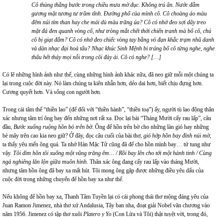
Cô thủng thẳng bước trong chiều mưa mờ đục. Không trú ẩn. Nước đẫm
gương mặt tương tư trầm tĩnh. Đường phố của mình cô. Cô choàng áo màu
đêm núi tím than hay che mái dù màu trăng úa? Cô có nhớ đeo sợi dây treo
mặt đá đen quanh vòng cổ, như tròng mắt chết thời chiến tranh mà bố cô, chú
cô bị giạt đắm? Cô có nhớ đeo chiếc vòng tay bằng vỏ đạn khắc trạm nhũ danh
và dàn nhạc đại hoà tấu? Nhạc khúc Sinh Mệnh bi tráng bố cô từng nghe, nghe
thấu hết thảy mọi nỗi trong cõi đày ải. Cô có nghe? […]
Có lẽ những hình ảnh như thế, cùng những hình ảnh khác nữa, đã neo giữ mỗi một chúng ta
lại trong cuộc đời này. Nó làm chúng ta kiên nhẫn hơn, dẻo dai hơn, biết chịu đựng hơn.
Cương quyết hơn. Và sống con người hơn.
Trong cái tâm thế “thiền lao” (để đối với “thiền hành”, “thiền toạ”) ấy, người tù lao động thân
xác nhưng tâm trí ông bay đến những nơi rất xa. Đọc lại bài “Tháng Mười cấy rau lấp”, câu
đầu,
Bước xuống ruộng hồn bỏ trên bờ
. Ông để hồn trên bờ cho những làn gió hay những
bè mây trên cao kia neo giữ? Ở đây, đọc câu cuối của bài thơ,
gió hớp hồn bay đỉnh núi mờ
,
ta thấy yêu mến ông quá. Ta nhớ Hàn Mặc Tử cũng đã để cho hồn mình bay… tứ tung như
vậy.
Tôi dìm hồn tôi xuống một vũng trăng êm… / Rồi bay lên cho tới một hành tinh / Cùng
ngả nghiêng lăn lộn giữa muôn hình
. Thân xác ông đang cấy rau lấp vào tháng Mười,
nhưng tâm hồn ông đã bay xa mất hút. Tôi mong ông gặp được những điều yêu dấu của
cuộc đời trong những chuyến để hồn bay xa như thế.
Nếu không để hồn bay xa, Thanh Tâm Tuyền lại có cái phong thái thơ mộng đáng yêu của
Juan Ramon Jimenez, nhà thơ xứ Andalusia, Tây ban nha, đoạt giải Nobel văn chương vào
năm 1956. Jimenez có tập thơ xuôi
Platero y Yo
(Con Lừa và Tôi) thật tuyệt vời, trong đó,