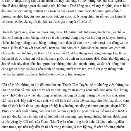
», cao rồi thấp, trong câu ba của đoạn thơ này, cho thấy sự bền vững, dẻo dai của người tù,
như là đứng thẳng người rồi xuống tấn, hít thở. « Đoá hồng rợ », về mặt ý nghĩa, cho ta hình
ảnh một nét đẹp mang ít nhiều tính man dã mà người tù tìm được cho mình giữa cảnh bi
thương và khốc liệt, tàn bạo của cuộc đời, của cuộc tù. Nhưng chính từ nỗ lực tìm kiếm để
có được nét đẹp ấy, người tù nhận ra được giá trị tuyệt vời của nó.
Đoạn thơ giữa này, gồm hai mươi chữ, đã có tới mười một chữ mang thanh trắc, và chỉ có
chín chữ mang thanh bằng, một sự rất bất thường trong thơ, vốn thường có khuynh hướng
chiều chuộng những thanh bằng, những thanh đem lại cho thơ sự mềm mại, dịu dàng và thơ
mộng. (Hãy thử so với đoạn cuối, năm câu thơ năm chữ, gồm tất cả hai mươi lăm chữ, mà
chỉ có chín âm tiết trắc, để thấy được là sau nỗ lực đứng thẳng và không gục ngã kia, thi sĩ
đã tìm lại được niềm vui với nhiều hạnh phúc và bình an hơn trước đó). Đoạn thơ đầy những
âm tiết trắc này đem đến cho người đọc những hình ảnh mạnh, cứng và sắc nét, đồng thời
cũng gợi ra được cái dáng oằn mình để cương quyết vươn lên, với ý chí vượt thắng định
mệnh của người tù, của cái hữu-thể-tại-thế đáng trân trọng ấy..
Cần để ý đến những nỗ lực đổi mới thơ của Thanh Tâm Tuyền, kể từ khi ông viết những bài
thơ tự do làm rối mắt, rối tim và rối trí nhiều người từ những năm cuối thập niên ’50. Trong
tập « Thơ ở đâu xa » này, dù trong rất nhiều bài ông đã dùng những thể thơ bốn chữ, năm
chữ, sáu chữ, bảy chữ và tám chữ, với cái hình thức của thể loại này, cho đến nay, được xem
như đã định hình từ sau giai đoạn nổi bật huy hoàng của dòng thơ mới qua giai đoạn 1932-
1945, cho đến suốt những năm sau này, là thời kỳ tiếp tục phát triển và mở rộng ảnh hưởng
của nó, đọc kỹ, ta vẫn thấy cái nỗ lực đổi mới của ông ngay trong những thể loại được xem
là bền vững ấy. Cái mới của Thanh Tâm Tuyền nằm trong hình ảnh, đã đành; nhưng điều
quan trọng, tạo nên một dấu ấn rõ nét trong thơ ông, ở thời kỳ này, là cách sử dụng nhiều