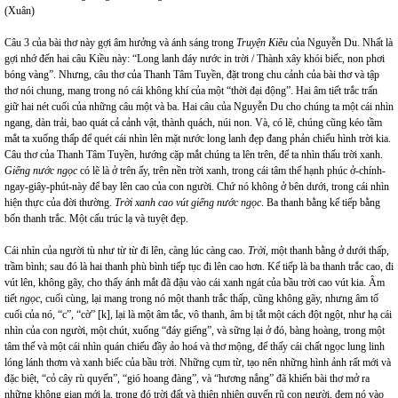
(Xuân)
Câu 3 của bài thơ này gợi âm hưởng và ánh sáng trong
Truyện Kiều
của Nguyễn Du. Nhất là
gợi nhớ đến hai câu Kiều này: “Long lanh đáy nước in trời / Thành xây khói biếc, non phơi
bóng vàng”. Nhưng, câu thơ của Thanh Tâm Tuyền, đặt trong chu cảnh của bài thơ và tập
thơ nói chung, mang trong nó cái không khí của một “thời đại động”. Hai âm tiết trắc trấn
giữ hai nét cuối của những câu một và ba. Hai câu của Nguyễn Du cho chúng ta một cái nhìn
ngang, dàn trải, bao quát cả cảnh vật, thành quách, núi non. Và, có lẽ, chúng cũng kéo tầm
mắt ta xuống thấp để quét cái nhìn lên mặt nước long lanh đẹp đang phản chiếu hình trời kia.
Câu thơ của Thanh Tâm Tuyền, hướng cặp mắt chúng ta lên trên, để ta nhìn thấu trời xanh.
Giếng nước ngọc
có lẽ là ở trên ấy, trên nền trời xanh, trong cái tâm thế hạnh phúc ở-chính-
ngay-giây-phút-này để bay lên cao của con người. Chứ nó không ở bên dưới, trong cái nhìn
hiện thực của đời thường.
Trời xanh cao vút giếng nước ngọc
. Ba thanh bằng kế tiếp bằng
bốn thanh trắc. Một cấu trúc lạ và tuyệt đẹp.
Cái nhìn của người tù như từ từ đi lên, càng lúc càng cao.
Trời
, một thanh bằng ở dưới thấp,
trầm bình; sau đó là hai thanh phù bình tiếp tục đi lên cao hơn. Kế tiếp là ba thanh trắc cao, đi
vút lên, không gãy, cho thấy ánh mắt đã đậu vào cái xanh ngát của bầu trời cao vút kia. Âm
tiết
ngọc
, cuối cùng, lại mang trong nó một thanh trắc thấp, cũng không gãy, nhưng âm tố
cuối của nó, “c”, “cờ” [k], lại là một âm tắc, vô thanh, âm bị tắt một cách đột ngột, như hạ cái
nhìn của con người, một chút, xuống “đáy giếng”, và sững lại ở đó, bàng hoàng, trong một
tâm thế và một cái nhìn quán chiếu đầy ảo hoá và thơ mộng, để thấy cái chất ngọc lung linh
lóng lánh thơm và xanh biếc của bầu trời. Những cụm từ, tạo nên những hình ảnh rất mới và
đặc biệt, “cỏ cây rù quyến”, “gió hoang đàng”, và “hương nắng” đã khiến bài thơ mở ra
những không gian mới lạ, trong đó trời đất và thiên nhiên quyến rũ con người, đem nó vào