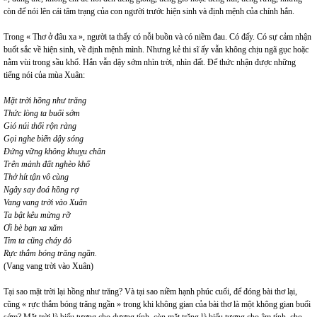
còn để nói lên cái tâm trạng của con người trước hiện sinh và định mệnh của chính hắn.
Trong « Thơ ở đâu xa », người ta thấy có nỗi buồn và có niềm đau. Có đấy. Có sự cảm nhận
buốt sắc về hiện sinh, về định mệnh mình. Nhưng kẻ thi sĩ ấy vẫn không chịu ngã gục hoặc
nằm vùi trong sầu khổ. Hắn vẫn dậy sớm nhìn trời, nhìn đất. Để thức nhận được những
tiếng nói của mùa Xuân:
Mặt trời hồng như trăng
Thức lòng ta buổi sớm
Gió núi thổi rộn ràng
Gọi nghe biển dậy sóng
Đứng vững không khuỵu chân
Trên mảnh đất nghèo khổ
Thở hít tận vô cùng
Ngây say đoá hồng rợ
Vang vang trời vào Xuân
Ta bật kêu mừng rỡ
Ơi bè bạn xa xăm
Tim ta cũng cháy đỏ
Rực thắm bóng trăng ngần.
(Vang vang trời vào Xuân)
Tại sao mặt trời lại hồng như trăng? Và tại sao niềm hạnh phúc cuối, để đóng bài thơ lại,
cũng « rực thắm bóng trăng ngần » trong khi không gian của bài thơ là một không gian buổi
sớm? Mặt trời là biểu tượng cho dương tính, còn mặt trăng là biểu tượng cho âm tính, cho