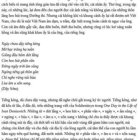
cách biểu tỏ mang tính tông giáo kia đã cùng chỉ vào cái lõi, cái nhân ấy. Thơ ông, trong tập
này, có những lúc, lại đem đến cho người đọc cái ánh trăng và không gian của những thôn
làng heo hút trong Đường thi. Nhưng cái không khí và khung cảnh ấy lại rất đượm nét Việt
Nam, cho dù là một Việt Nam ảm đạm, u trầm, đặc biệt trong hoàn cảnh tù ngục của ông.
Còn cái âm điệu gẫy sắc, đau đớn buồn, thiết tha buồn, nhưng cũng có lúc loé sáng xuân
hồng và ẩm sũng khát khao ấy là của ông, của riêng ông:
Ngày chưa dậy tiếng kẻng
Mờ bạc trăng hạ tuần
Giông đầu hôm dứt lắng
Còn heo hút phân vân
Đứng ngây trời ẩm sũng
Ngóng tiếng gà thôn gần
Chỉ nghe rừng núi bủa
Lùa âm u xốn xang.
(Dậy Sớm)
Tiếng kẻng, dù chưa dậy vang, nhưng đã nghe chói gắt trong ký ức người. Tiếng kẻng, như
đã kêu từ lâu, ở đâu đó, trên những trang viết của Solzhenitsyn trong
One Day in the Life of
Ivan Denisovich
. Những từ « dứt lắng », « heo hút », « phân vân », « ngây », « ẩm sũng »,
« ngóng », « bủa », « lùa », « âm u », « xốn xang » không chỉ cho ta thấy được cái khung
cảnh rừng núi tù đầy, cái thời tiết và khí hậu của một vùng đất giam hãm con người, mà
chúng còn khơi dậy và cho thấy cái địa lý của lòng người, cái tâm thế của con người bị cầm
hãm ngay trên quê hương, đất nước mình. Những từ « phân vân », « âm u » và « xốn xang
», đúng thế, không chỉ để nói đến tiếng giông, tiếng gió hoặc tiếng núi, tiếng rừng, nhưng