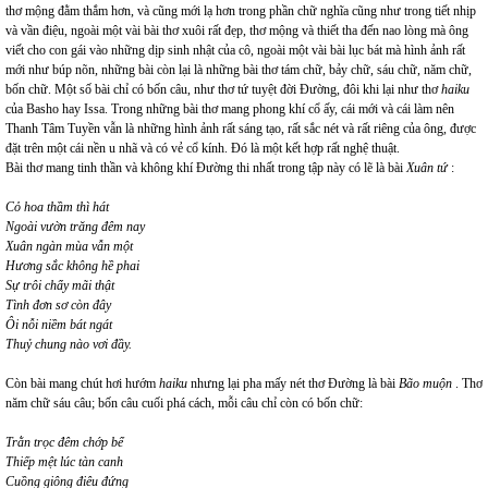
thơ mộng đằm thắm hơn, và cũng mới lạ hơn trong phần chữ nghĩa cũng như trong tiết nhịp
và vần điệu, ngoài một vài bài thơ xuôi rất đẹp, thơ mộng và thiết tha đến nao lòng mà ông
viết cho con gái vào những dịp sinh nhật của cô, ngoài một vài bài lục bát mà hình ảnh rất
mới như búp nõn, những bài còn lại là những bài thơ tám chữ, bảy chữ, sáu chữ, năm chữ,
bốn chữ. Một số bài chỉ có bốn câu, như thơ tứ tuyệt đời Đường, đôi khi lại như thơ
haiku
của Basho hay Issa. Trong những bài thơ mang phong khí cổ ấy, cái mới và cái làm nên
Thanh Tâm Tuyền vẫn là những hình ảnh rất sáng tạo, rất sắc nét và rất riêng của ông, được
đặt trên một cái nền u nhã và có vẻ cổ kính. Đó là một kết hợp rất nghệ thuật.
Bài thơ mang tinh thần và không khí Đường thi nhất trong tập này có lẽ là bài
Xuân tứ
:
Cỏ hoa thầm thì hát
Ngoài vườn trăng đêm nay
Xuân ngàn mùa vẫn một
Hương sắc không hề phai
Sự trôi chẩy mãi thật
Tình đơn sơ còn đây
Ôi nỗi niềm bát ngát
Thuỷ chung nào vơi đầy.
Còn bài mang chút hơi hướm
haiku
nhưng lại pha mấy nét thơ Đường là bài
Bão muộn
. Thơ
năm chữ sáu câu; bốn câu cuối phá cách, mỗi câu chỉ còn có bốn chữ:
Trằn trọc đêm chớp bể
Thiếp mệt lúc tàn canh
Cuồng giông điêu đứng