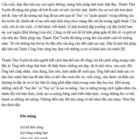
Câu cuối,
đáp đậu bàn tay xoè ngửa không
, mang biện pháp tỉnh lược thật đẹp. Thanh Tâm
Tuyền đã dùng thủ pháp cắt bớt đi một vài nét của bức ảnh, khiến cho nó trở nên hơi nhoè
mờ đi, hợp với ấn tượng mà ông đã tạo nên qua từ “loà” và “quẩn quanh” trong những câu
thơ trước đó, khiến tất cả tạo nên một
hiệu ứng nhoè
mang đầy nét ấn tượng nghệ thuật. Câu
cuối, nếu là văn xuôi, có thể được viết thành: [Cánh bướm] đáp [xuống và] đậu [trên] bàn
tay xoè ngửa [lên] không [của tôi]. Cũng có thể nói đó là biện pháp giấu đi liên từ và giới từ
của nhà thơ. Biện pháp này Thanh Tâm Tuyền đã dùng trong thơ của mình suốt từ những
năm ’50 với những bài thơ tự do đầu tiên của ông cho đến mãi sau này. Đây là một thủ pháp
đặc biệt mà Trịnh Công Sơn cũng hay làm với những ca từ và hình ảnh của mình.
[9]
Thanh Tâm Tuyền là một người biết cách làm thế nào để sống còn khi phải sống trong cuộc
đầy ải. Ông biết sống tỉnh thức để thấy được những nét đẹp, dù là nhỏ nhoi, của cuộc đời.
Ông biết chấp nhận, chịu đựng, kìm nén, kiên nhẫn để vượt qua. Ông biết tách thân xác và
tâm hồn mình làm hai để tâm hồn có thể vẫn vươn lên và, cuối cùng, cứu được cái thân xác
thường bị đày ải và có lúc hẳn là cũng phải đắm chìm trong cuộc lâm luỵ kia. Một trong
những cách để “bay lên” và “bay xa” là tạo ra mộng. Tạo ra mộng trong cách ngắm nhìn của
mình đối với hiện thực, hoặc tạo ra mộng bằng cách biến hiện thực, trong những lúc có thể,
thành ra những nét mộng. Những điều này đôi khi cũng có thể nhoè lẫn vào nhau. Như bài
thơ dưới đây:
bến mộng
trờ tới bến sông
loã vầng trăng bạc
vằng vặc đáy nước