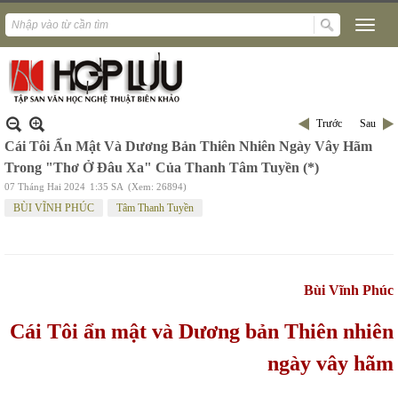
Trước
Sau
Cái Tôi Ẩn Mật Và Dương Bản Thiên Nhiên Ngày Vây Hãm
Trong "Thơ Ở Đâu Xa" Của Thanh Tâm Tuyền (*)
07 Tháng Hai 2024
1:35 SA
(Xem: 26894)
BÙI VĨNH PHÚC
Tâm Thanh Tuyền
Bùi Vĩnh Phúc
Cái Tôi ẩn mật và Dương bản Thiên nhiên
ngày vây hãm