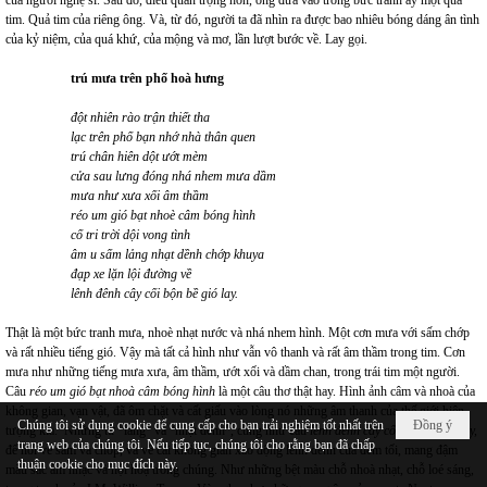
tim. Quả tim của riêng ông. Và, từ đó, người ta đã nhìn ra được bao nhiêu bóng dáng ân tình
của kỷ niệm, của quá khứ, của mộng và mơ, lần lượt bước về. Lay gọi.
trú mưa trên phố hoà hưng
đột nhiên rào trận thiết tha
lạc trên phố bạn nhớ nhà thân quen
trú chân hiên dột ướt mèm
cửa sau lưng đóng nhá nhem mưa dầm
mưa như xưa xối âm thầm
réo um gió bạt nhoè câm bóng hình
cố tri trời dội vong tình
âm u sấm lảng nhạt dềnh chớp khuya
đạp xe lặn lội đường về
lênh đênh cây cối bộn bề gió lay.
Thật là một bức tranh mưa, nhoè nhạt nước và nhá nhem hình. Một cơn mưa với sấm chớp
và rất nhiều tiếng gió. Vậy mà tất cả hình như vẫn vô thanh và rất âm thầm trong tim. Cơn
mưa như những tiếng mưa xưa, âm thầm, ướt xối và dầm chan, trong trái tim một người.
Câu
réo um gió bạt nhoà câm bóng hình
là một câu thơ thật hay. Hình ảnh câm và nhoà của
không gian, vạn vật, đã ôm chặt và cất giấu vào lòng nó những âm thanh của thế giới hiện
Chúng tôi sử dụng cookie để cung cấp cho bạn trải nghiệm tốt nhất trên
Đồng ý
tượng kia. Những từ “lảng” và “nhạt dềnh”, cũng như câu
lênh đênh cây cối bộn bề gió lay,
trang web của chúng tôi. Nếu tiếp tục, chúng tôi cho rằng bạn đã chấp
để nói về sấm và chớp, và về cái không gian xao động lênh đênh của đêm tối, mang đậm
thuận cookie cho mục đích này.
màu sắc âm nhạc và hội hoạ trong chúng. Như những bệt màu chỗ nhoà nhạt, chỗ loé sáng,