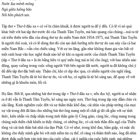
Nước lùa mênh mông
Ngủ giữa luồng bão
Nổi hồn phách tan.
Tập thơ « Thơ ở đâu xa » có vẻ bị chìm khuất, ít được người ta để ý đến. Có lẽ vì nó quá
khác biệt với hai tập thơ trước đó của Thanh Tâm Tuyền, mà hào quang của chúng—toả ra từ
cái triều thiên trên đầu của dòng thơ tự do miền Nam thời 1954-1975, mà Thanh Tâm Tuyền
là người chủ soái, và có lẽ dòng thơ đó còn tạo ảnh hưởng trên thơ tự do sau này của cả hai
miền Nam Bắc—vẫn còn chiếu sáng. Với sự im lặng, gần như không tham gia vào bất cứ
một sinh hoạt văn học nghệ thuật nào kể từ khi ra ngoài nước của chính Thanh Tâm Tuyền
(tập « Thơ ở đâu xa » là do bằng hữu vì quý mến ông mà in hộ cho ông), với bao nhiêu náo
động, quay cuồng trong cuộc sống người Việt bên ngoài đất nước, người ta đã không chú ý
đủ đến tập thơ đặc biệt này. Thậm chí, khi có dịp đọc qua, có nhiều người còn nghĩ rằng,
Thanh Tâm Tuyền đã từ bỏ thơ tự do, và với họ, có nghĩa là từ bỏ sáng tạo, để quay về với
những gì là khuôn mòn, lối cũ.
Họ lầm. Bởi lẽ, qua những bài thơ trong tập « Thơ ở đâu xa », nếu đọc kỹ, người ta sẽ nhận
ra ở đó vẫn là Thanh Tâm Tuyền, kẻ sáng tạo ngày xưa. Thơ ông trong tập này đằm chín và
sâu lắng. Kinh nghiệm cuộc đời và sự thẩm thấu khổ đau, cái nhìn vào pháp tướng của mọi
sự vật trong đời đã làm cho những bài thơ ông mang một tố chất gì đó rất gần với sự tỉnh
thức, kiên nhẫn và chấp nhận trong tinh thần giáo lý Công giáo, cùng lúc, cũng mang trong
chúng một thiền chất khiến ta thấy chúng, có những lúc, có cái tinh thần đốn ngộ của Thiền
tông và cái tinh thần bát nhã của đạo Phật. Có vẻ như, trong khổ đau, bầm giập, và mặc dù
không cho thấy mình gắn bó với một niềm tin cụ thể, rõ ràng và thâm thiết nào, ông đã nhìn
được thấu suốt hơn vào trái tim của cuộc sống, cái ý nghĩa của cuộc hiện sinh, mà những