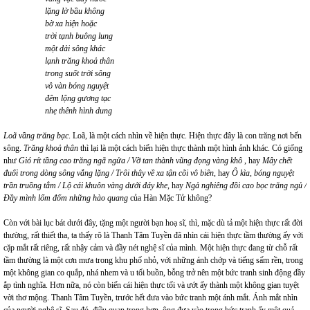
lặng lờ bầu không
bờ xa hiện hoặc
trời tạnh buông lung
một dải sông khác
lạnh trăng khoả thân
trong suốt trời sông
vô vàn bóng nguyệt
đêm lộng gương tạc
nhẹ thênh hình dung
Loã vầng trăng bạc
. Loã, là một cách nhìn về hiện thực. Hiện thực đây là con trăng nơi bến
sông.
Trăng khoả thân
thì lại là một cách biến hiện thực thành một hình ảnh khác. Có giống
như
Gió rít tầng cao trăng ngã ngửa / Vỡ tan thành vũng đọng vàng khô
, hay
Mây chết
đuối trong dòng sông vắng lặng / Trôi thây về xa tận cõi vô biên
, hay
Ô kìa, bóng nguyệt
trần truồng tắm / Lộ cái khuôn vàng dưới đáy khe
, hay
Ngả nghiêng đồi cao bọc trăng ngủ /
Đầy mình lốm đốm những hào quang
của Hàn Mặc Tử không?
Còn với bài lục bát dưới đây, tặng một người bạn hoạ sĩ, thì, mặc dù tả một hiện thực rất đời
thường, rất thiết tha, ta thấy rõ là Thanh Tâm Tuyền đã nhìn cái hiện thực tầm thường ấy với
cặp mắt rất riêng, rất nhậy cảm và đầy nét nghệ sĩ của mình. Một hiện thực đang từ chỗ rất
tầm thường là một cơn mưa trong khu phố nhỏ, với những ánh chớp và tiếng sấm rền, trong
một không gian co quắp, nhá nhem và u tối buồn, bỗng trở nên một bức tranh sinh động đầy
ắp tình nghĩa. Hơn nữa, nó còn biến cái hiện thực tối và ướt ấy thành một không gian tuyệt
vời thơ mộng. Thanh Tâm Tuyền, trước hết đưa vào bức tranh một ánh mắt. Ánh mắt nhìn
của người nghệ sĩ. Sau đó, điều quan trọng hơn, ông đưa vào trong bức tranh ấy một quả