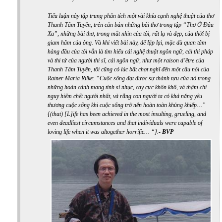
Tiểu luận này tập trung phân tích một vài khía cạnh nghệ thuật của thơ
Thanh Tâm Tuyền, trên căn bản những bài thơ trong tập “Thơ Ở Đâu
Xa”, những bài thơ, trong mắt nhìn của tôi, rất lạ và đẹp, của thời bị
giam hãm của ông. Và khi viết bài này, để lặp lại, mặc dù quan tâm
hàng đầu của tôi vẫn là tìm hiểu cái nghệ thuật ngôn ngữ, cái thi pháp
và thi tứ của người thi sĩ, cái ngôn ngữ, như một
raison d’être
của
Thanh Tâm Tuyền, tôi cũng có lúc bất chợt nghĩ đến một câu nói của
Rainer Maria Rilke: “
Cuộc sống đạt được sự thành tựu của nó trong
những hoàn cảnh mang tính sỉ nhục, cay cực khốn khổ, và thậm chí
nguy hiểm chết người nhất, và rằng con người ta có khả năng yêu
thương cuộc sống khi cuộc sống trở nên hoàn toàn khủng khiếp…”
{(that) [L]ife has been achieved in the most insulting, grueling, and
even deadliest circumstances and that individuals were capable of
loving life when it was altogether horrific… “}
.-
BVP