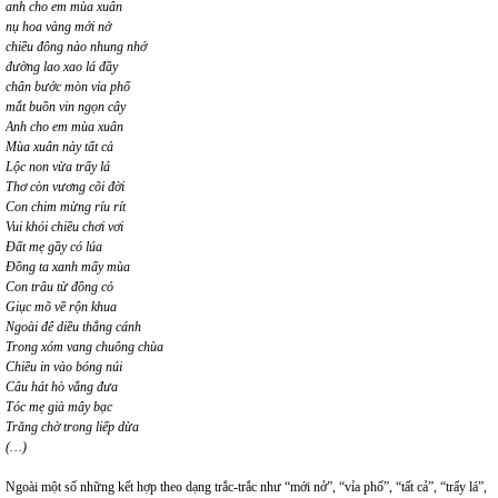
anh cho em mùa xuân
nụ hoa vàng mới nở
chiều đông nào nhung nhớ
đường lao xao lá đầy
chân bước mòn vỉa phố
mắt buồn vin ngọn cây
Anh cho em mùa xuân
Mùa xuân này tất cả
Lộc non vừa trẩy lá
Thơ còn vương cõi đời
Con chim mừng ríu rít
Vui khói chiều chơi vơi
Đất mẹ gầy có lúa
Đồng ta xanh mấy mùa
Con trâu từ đồng cỏ
Giục mõ về rộn khua
Ngoài đê diều thẳng cánh
Trong xóm vang chuông chùa
Chiều in vào bóng núi
Câu hát hò vẳng đưa
Tóc mẹ già mây bạc
Trăng chờ trong liếp dừa
(…)
Ngoài một số những kết hợp theo dạng trắc-trắc như “mới nở”, “vỉa phố”, “tất cả”, “trẩy lá”,