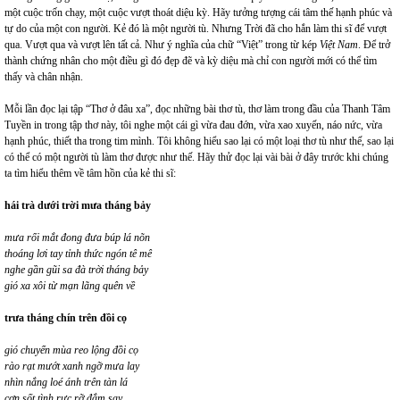
một cuộc trốn chạy, một cuộc vượt thoát diệu kỳ. Hãy tưởng tượng cái tâm thế hạnh phúc và
tự do của một con người. Kẻ đó là một người tù. Nhưng Trời đã cho hắn làm thi sĩ để vượt
qua. Vượt qua và vượt lên tất cả. Như ý nghĩa của chữ “Việt” trong từ kép
Việt Nam
. Để trở
thành chứng nhân cho một điều gì đó đẹp đẽ và kỳ diệu mà chỉ con người mới có thể tìm
thấy và chân nhận.
Mỗi lần đọc lại tập “Thơ ở đâu xa”, đọc những bài thơ tù, thơ làm trong đầu của Thanh Tâm
Tuyền in trong tập thơ này, tôi nghe một cái gì vừa đau đớn, vừa xao xuyến, náo nức, vừa
hạnh phúc, thiết tha trong tim mình. Tôi không hiểu sao lại có một loại thơ tù như thế, sao lại
có thể có một người tù làm thơ được như thế. Hãy thử đọc lại vài bài ở đây trước khi chúng
ta tìm hiểu thêm về tâm hồn của kẻ thi sĩ:
hái trà dưới trời mưa tháng bảy
mưa rối mắt đong đưa búp lá nõn
thoáng lơi tay tỉnh thức ngón tê mê
nghe gần gũi sa đà trời tháng bảy
gió xa xôi từ mạn lãng quên về
trưa tháng chín trên đồi cọ
gió chuyển mùa reo lộng đồi cọ
rào rạt mướt xanh ngỡ mưa lay
nhìn nắng loé ánh trên tàn lá
cơn sốt tình rực rỡ đắm say