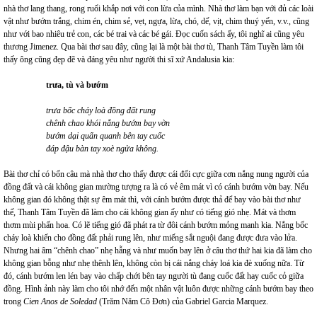
nhà thơ lang thang, rong ruổi khắp nơi với con lừa của mình. Nhà thơ làm bạn với đủ các loài
vật như bướm trắng, chim én, chim sẻ, vẹt, ngựa, lừa, chó, dế, vịt, chim thuý yến, v.v., cũng
như với bao nhiêu trẻ con, các bé trai và các bé gái. Đọc cuốn sách ấy, tôi nghĩ ai cũng yêu
thương Jimenez. Qua bài thơ sau đây, cũng lại là một bài thơ tù, Thanh Tâm Tuyền làm tôi
thấy ông cũng đẹp đẽ và đáng yêu như người thi sĩ xứ Andalusia kia:
trưa, tù và bướm
trưa bốc cháy loà đồng đất rung
chênh chao khói nắng bướm bay vờn
bướm dại quẩn quanh bên tay cuốc
đáp đậu bàn tay xoè ngửa không.
Bài thơ chỉ có bốn câu mà nhà thơ cho thấy được cái đối cực giữa cơn nắng nung người của
đồng đất và cái không gian mường tượng ra là có vẻ êm mát vì có cánh bướm vờn bay. Nếu
không gian đó không thật sự êm mát thì, với cánh bướm được thả để bay vào bài thơ như
thế, Thanh Tâm Tuyền đã làm cho cái không gian ấy như có tiếng gió nhẹ. Mát và thơm
thơm mùi phấn hoa. Có lẽ tiếng gió đã phát ra từ đôi cánh bướm mỏng manh kia. Nắng bốc
cháy loà khiến cho đồng đất phải rung lên, như miếng sắt nguội đang được đưa vào lửa.
Nhưng hai âm “chênh chao” nhẹ hẫng và như muốn bay lên ở câu thơ thứ hai kia đã làm cho
không gian bỗng như nhẹ thênh lên, không còn bị cái nắng cháy loá kia đè xuống nữa. Từ
đó, cánh bướm len lén bay vào chấp chới bên tay người tù đang cuốc đất hay cuốc cỏ giữa
đồng. Hình ảnh này làm cho tôi nhớ đến một nhân vật luôn được những cánh bướm bay theo
trong
Cien Anos de Soledad
(Trăm Năm Cô Đơn) của Gabriel Garcia Marquez.