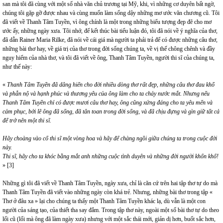
san mà tôi đã cùng với một số nhà văn chủ trương tại Mỹ, khi, vì những cơ duyên bất ngờ,
chúng tôi gặp gỡ được nhau và cùng muốn làm sống dậy những mơ ước văn chương cũ. Tôi
đã viết về Thanh Tâm Tuyền, vì ông chính là một trong những biểu tượng đẹp đẽ cho mơ
ước ấy, những ngày xưa. Tôi nhớ, để kết thúc bài tiểu luận đó, tôi đã nói về ý nghĩa của thơ,
đã dẫn Rainer Maria Rilke, đã nói về cái giá mà người ta phải trả để có được những câu thơ,
những bài thơ hay, về giá trị của thơ trong đời sống chúng ta, về vị thế chông chênh và đầy
nguy hiểm của nhà thơ, và tôi đã viết về ông, Thanh Tâm Tuyền, người thi sĩ của chúng ta,
như thế này:
«
Thanh Tâm Tuyền đã dâng hiến cho đời nhiều dòng thơ rất đẹp, những câu thơ đau khổ
và phẫn nộ và hạnh phúc và thương yêu của ông làm cho ta chảy nước mắt. Nhưng nếu
Thanh Tâm Tuyền chỉ có được mươi câu thơ hay, ông cũng xứng đáng cho ta yêu mến và
cảm phục, bởi lẽ ông đã sống, đã tân toan trong đời sống, và đã chịu đựng và gìn giữ tất cả
để trở nên một thi sĩ.
Hãy choàng vào cổ thi sĩ một vòng hoa và hãy để chàng ngồi giữa chúng ta trong cuộc đời
này.
Thi sĩ, hãy cho ta khóc bằng mắt anh những cuộc tình duyên và những đời người khốn khổ!
»
[3]
Những gì tôi đã viết về Thanh Tâm Tuyền, ngày xưa, chỉ là căn cứ trên hai tập thơ tự do mà
Thanh Tâm Tuyền đã viết vào những ngày còn khá trẻ. Nhưng, những bài thơ trong tập «
Thơ ở đâu xa » lại cho chúng ta thấy một Thanh Tâm Tuyền khác lạ, dù vẫn là một con
người của sáng tạo, của thiết tha say đắm. Trong tập thơ này, ngoài một số bài thơ tự do theo
lối cũ (lối mà ông đã làm ngày xưa) nhưng với một sắc thái mới, giản dị hơn, buốt sắc hơn,