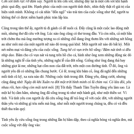
Cơn sốt tình rực rỡ đắm say
. Người tù lên cơn sốt, nhưng đây lại là một cơn sốt khi hạnh
phúc quá đầy, quá lớn. Hạnh phúc của một con người tỉnh thức, nhìn thấy thật rõ giá trị của
hiện sinh mình. Không có cái nhìn “đốn ngộ” vào trái tim của cuộc sống như thế, người ta
không thể có được niềm hạnh phúc tràn lấp kia.
Cũng trong tâm thế ấy, người tù đi gánh cỏ để nuôi cá. Đấy cũng là một cuộc lao động mệt
mỏi, nhưng thơ đã cứu vớt ông. Lúc nào ông cũng có thơ trong đầu. Và còn nữa, cả một bầu
trời chớm thu mà ông mường tượng ra có những chỗ đang ửng thơm lên với những nét hồng
au như môi má của một người nữ nào đó trong quá khứ. Một người nữ nào đó bất kỳ. Một
nét mềm mại và đáng yêu của cuộc sống.
Tung hê cỏ vụn trên hồ vắng / Băm nát tình si đều
nhịp dao
. Băm cho cỏ vụn nát và tung trên hồ cho cá, hình như ông xem những động tác đó
là những nghi lễ của tình yêu, những nghi lễ của đời sống. Giống như ông đang thả bay
những giọt lá me, những hạt cốm non của đất trời, trên một con đường tình. Ở đó, ông và
người yêu đã có những lần chung bước. Có lẽ, trong khi băm cỏ, ông đã nghĩ đến những
mối tình cũ kỹ, xa xưa nào đó. Những cuộc tình trong đời. Đáng yêu, đáng cười, nhưng
cũng đáng nhớ.
Ngày đó khi Xuân ra đời một trời bình minh có lũ chim vui. Có lứa đôi, yêu
nhau rồi, hẹn rằng còn mãi tươi môi
.
[8]
Tôi thấy Thanh Tâm Tuyền đáng yêu làm sao. Là
một kẻ bị cầm hãm, nhưng ông đã sống trong tù như một hành giả, như một thiền sư. Vì
tình. Và tình yêu con người ấy đã cứu sống ông để trả ông về với cuộc đời, với những người
thân yêu và những gì trìu mến mà ông, như mỗi một người trong chúng ta, đều có và đều
thiết tha trân quý.
Tình yêu ấy cứu sống ông trong những lần bị bầm dập, theo cả nghĩa bóng và nghĩa đen, mà
cuộc sống vứt đẩy ông vào: