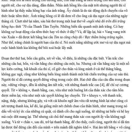
người nữ, cho sự dịu dàng, đằm thắm. Nhìn ánh hồng lên của mặt trời nhưng người thi sĩ
hình như lại thấy mầu hồng bạc của ánh trăng. Ấy chính là do tác động dịch chuyển của vô
thức hoặc tiềm thức. Ánh trăng hồng có lẽ đã đem về cho ông cái dịu ngọt của những ngày
tháng cũ. Chợt nhớ lại năm, sáu bài thơ trong một loạt thơ về
«ngôi nhà đỏ trên đồi trăng
hồng hạ»
thời ’70 của Thanh Tâm Tuyền. Những biến tấu quanh một ánh trăng. Có hay
không sự hoạt động của tiềm thức hay vô thức ở đây? Và, để lặp lại, bài « Vang vang trời
vào Xuân » đã được kết bằng hai câu
Tim ta cũng cháy đỏ / Rực thắm bóng trăng ngần
.
Như thế, trăng chính là người bạn của thi sĩ. Nó nuôi nấng những ước mơ và sự dịu ngọt mà
cuộc hành hình kia không thể bôi xoá hoặc lấy mất.
Đoạn thơ thứ hai, bốn câu giữa, xét về vần, về điệu, là những câu đặc biệt. Vần trắc cho
những câu hai, bốn, và vần bằng cho những câu một, ba. Nhưng cái vần bằng này là một nỗ
lực kiên cường, bất khuất của thi sĩ, cố giữ cho thân và lòng mình ở cái thế thăng bằng,
không gục ngã, cũng như không biến lòng mình thành một bãi chiến trường của sự oán thù.
Người thi sĩ đã cương quyết đứng vững trong cuộc đời. Hai chữ đầu của câu đầu trong đoạn
này, «đứng vững», đều là những âm tiết trắc, với những thanh trắc cao
[4]
, để chỉ sự cương
quyết. Từ « không », thanh bằng, cao, vừa như một buông lơi của thân xác cho tâm hồn
được mềm lại, vừa như một xác quyết không lay chuyển. Từ « khuỵu », với thanh trắc,
nặng, thấp, nhưng không gãy, và với cái khuôn ngữ âm vừa rất tượng hình lại như cũng có
nét tượng thanh kia, kế đó, lại giống một nét chênh chao của thân hình, như mang trong nó
dấu vết và ký ức của những cú quật, cú đánh cốt cho ngã xuống, từ những tai biến và hệ luỵ
mà cuộc đời mang lại. Thế nhưng cái chủ thể mang thân xác con người ấy vẫn không ngã
xuống. Và từ « chân », sau đó, trở lại thanh bằng, để cho thấy, cuối cùng, người thi sĩ đã tìm
lại được thế đứng cân đối của mình « trên mảnh đất nghèo khổ ». Hai âm tiết bằng « vô cùng