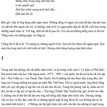
Bừng cháy trong lòng anh bấy lâu
u ám quạnh quẽ
Ánh lửa mênh mang buổi tình đầu…
(Bài nhớ thi sĩ)
Bây giờ, chắc là ông đang nằm nghe mưa. Những tiếng vó ngựa của mùa đã lộp cộp phi mau
và mất hút bên ngoài cửa sổ, và những cánh lá bị vó ngựa giẫm đạp ấy đã hết cuốn bay trong
những mạch máu cũ. Với ông, đêm tối đã đi qua rồi. Chỉ còn lại những tiếng mưa ru thủ thỉ.
Tiếng mưa của những ngày xa vắng cũ.
Chàng thi sĩ đã ra đi. Và chúng ta, những người ở lại, chia sớt cho nhau nỗi ngậm ngùi.
Hạt
mưa kia long lanh nỗi nhớ niềm từ biệt / Hoàng hôn bàng hoàng màu khói nhạt…
2
Trong một bài phỏng vấn rất nhiều năm trước, in lại trong cuốn sách « Lý luận và Phê bình /
Hai mươi năm văn học Việt ngoài nước. 1975 – 1995 » của mình, tôi đã nói là tôi rất yêu tập
thơ « Thơ ở đâu xa » của Thanh Tâm Tuyền. Đó là những bài thơ được làm trong đầu, khi
ông còn ở trong những trại giam tại miền Bắc Việt Nam. Khi ra ngoài nước, ông được bằng
hữu yêu quý đã giúp in tập thơ với cái tên như đã nói. Trong bài phỏng vấn ấy, nhân nói về
thơ, tôi đã có dịp nói về tập thơ này, « Thơ ông [Thanh Tâm Tuyền] bây giờ, từ thể cho đến
ý, không còn là thứ thơ đã làm cho ông nổi tiếng mấy thập niên trước nữa. Nhưng chúng
vẫn cứ hay và độc đáo, mặc dù có những người nghĩ là ông đã từ bỏ con đường thơ tự do
của mình thời trước (…) Những câu thơ gẫy khúc nơi cách cấu âm của những từ ngữ trong