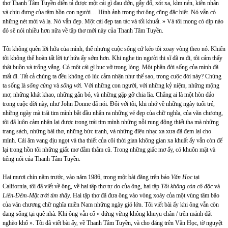
thơ Thanh Tâm Tuyền diễn tả được một cái gì đau đớn, gẫy đổ, xót xa, kìm nén, kiên nhẫn
và chịu đựng của tâm hồn con người… Hình ảnh trong thơ ông cũng đặc biệt. Nó vẫn có
những nét mới và lạ. Nó vẫn đẹp. Một cái đẹp tan tác và tối khuất. » Và tôi mong có dịp nào
đó sẽ nói nhiều hơn nữa về tập thơ mới này của Thanh Tâm Tuyền.
Tôi không quên lời hứa của mình, thế nhưng cuộc sống cứ kéo tôi xoay vòng theo nó. Khiến
tôi không thể hoàn tất lời tự hứa ấy sớm hơn. Khi nghe tin người thi sĩ đã ra đi, tôi cảm thấy
thật buồn và trống vắng. Có một cái gì bục vỡ trong lòng. Một phần đời sống của mình đã
mất đi. Tất cả chúng ta đều không có lúc cảm nhận như thế sao, trong cuộc đời này? Chúng
ta sống là
sống cùng
và
sống với
. Với những con người, với những kỷ niệm, những mộng
mơ, những khát khao, những gắn bó, và những gặp gỡ chia lìa. Chẳng ai là một hòn đảo
trong cuộc đời này, như John Donne đã nói. Đối với tôi, khi nhớ về những ngày tuổi trẻ,
những ngày mà trái tim mình bắt đầu nhận ra những vẻ đẹp của chữ nghĩa, của văn chương,
tôi đã luôn cảm nhận lại được trong trái tim mình những nỗi rung động thiết tha mà những
trang sách, những bài thơ, những bức tranh, và những điệu nhạc xa xưa đã đem lại cho
mình. Cái âm vang dịu ngọt và tha thiết của cõi thời gian không gian xa khuất ấy vẫn còn để
lại trong hồn tôi những giấc mơ đằm thắm cũ. Trong những giấc mơ ấy, có khuôn mặt và
tiếng nói của Thanh Tâm Tuyền.
Hai mươi chín năm trước, vào năm 1986, trong một bài đăng trên báo
Văn Học
tại
California, tôi đã viết về ông, về hai tập thơ tự do của ông, hai tập
Tôi không còn cô độc
và
Liên-Đêm-Mặt trời tìm thấy
. Hai tập thơ đã đưa ông vào vòng xoáy của một vùng tâm bão
của văn chương chữ nghĩa miền Nam những ngày gió lớn. Tôi viết bài ấy khi ông vẫn còn
đang sống tại quê nhà. Khi ông vẫn cố « đứng vững không khuỵu chân / trên mảnh đất
nghèo khổ ». Tôi đã viết bài ấy, về Thanh Tâm Tuyền, và cho đăng trên Văn Học, tờ nguyệt