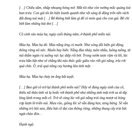
[…] Chiều xẩm, nhập nhoạng bóng mờ. Mắt tôi như còn vướng mắc quáng loá
ban trưa. Con gái tôi ẩn hiện loanh quanh như vệt sáng di động trên nền vách
đất đang toả mát […] Bố không biết làm gì để có món quà cho con gái. Bố chỉ
biết làm những bài thơ […]
Cô sinh vào mùa hạ, ngày cuối tháng năm, ở thành phố miền núi.
Mùa hạ. Mùa hạ đó. Mùa nắng ửng cỏ mướt. Như sóng dồi biển gió động,
thông rừng nô nức. Muốn bay biến. Nắng đùa nhảy, tuôn nhầu, luông tuồng, từ
núi thẫm ngàn rú xuống vực lục diệp rối bời. Trong vườn tược rậm rịt lối, lúc
trưa bằn bặt như sẽ chẳng khi nào thức giấc giữa ráo riết gió nắng, trĩu rớt
quả chín. Ô, trái quả nồng cay hương lửa tinh mật.
Mùa hạ. Mùa hạ cháy im ắng bất tuyệt.
[…] Bao giờ cô trở lại thành phố miền núi? Hãy về đúng ngày sinh của cô,
thiếu nữ thân tình và lạ hoắc với thành phố như những ánh mặt trời xa tít tắp
lóng lánh trong mắt cô. Trở về cùng lúc với gió nắng trải óng mượt và bóng
rợp lượn lờ triền núi. Mưa rào, giông lốc sẽ vẫn đúng hẹn, tưng bừng. Sẽ vẫn
những trò hội xưa, điệu hát cổ đại của thông rừng, những thung cây trái bát
ngát chào đón…
Hạnh ngộ.