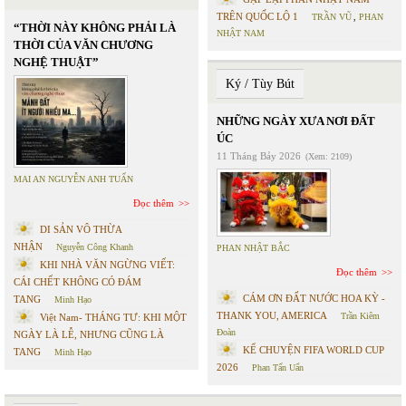
TRÊN QUỐC LỘ 1
TRẦN VŨ
,
PHAN
“THỜI NÀY KHÔNG PHẢI LÀ
NHẬT NAM
THỜI CỦA VĂN CHƯƠNG
NGHỆ THUẬT”
Ký / Tùy Bút
NHỮNG NGÀY XƯA NƠI ĐẤT
ÚC
11 Tháng Bảy 2026
(Xem: 2109)
MAI AN NGUYỄN ANH TUẤN
Đọc thêm
DI SẢN VÔ THỪA
NHẬN
Nguyễn Công Khanh
PHAN NHẬT BẮC
KHI NHÀ VĂN NGỪNG VIẾT:
Đọc thêm
CÁI CHẾT KHÔNG CÓ ĐÁM
CÁM ƠN ĐẤT NƯỚC HOA KỲ -
TANG
Minh Hạo
THANK YOU, AMERICA
Trần Kiêm
Việt Nam- THÁNG TƯ: KHI MỘT
Đoàn
NGÀY LÀ LỄ, NHƯNG CŨNG LÀ
KỂ CHUYỆN FIFA WORLD CUP
TANG
Minh Hạo
2026
Phan Tấn Uẩn