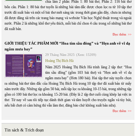
chia làm 2 phần: Phần 1: 80 bài thơ, Phần 2: 116 bài thơ
bốn câu. Phần 1: 80 bài thơ tuyển là những bài tâm đắc được chọn lọc ra từ 10 tập thơ
trước đã xuất bản và một số bài thơ mới sáng tác trong thời gian gần đây, chưa in nhưng
đã được đăng tải trên các trang báo mạng và website Văn học Nghệ thuật trong và ngoài
nước. Phần 2 là những khổ thơ yêu thích, mỗi bài chỉ chon 4 câu trong số những bài thơ
đã xuất bản.
Đọc thêm
GIỚI THIỆU TÁC PHẨM MỚI “Hoa tím sầu đông” và “Hẹn anh về vĩ dạ
ngắm mưa bay”
29 Tháng Năm 2025
(Xem: 15209)
Hoàng Thị Bích Hà
Năm 2025 Hoàng Thị Bích Hà trình làng 2 tập thơ: “Hoa
tím sầu đông” (gồm 103 bài thơ) và “Hẹn anh về vĩ dạ
ngắm mưa bay” (Hơn 180 bài). Hai tập thơ này tuyển chọn
ra những bài thơ tâm đắc của Hoàng Thị Bích Hà trong 10 tập thơ đã xuất bản từ mấy
năm trước đây. Những tập gồm 50 bài, mỗi tập lọc ra khoảng 10-15 bài, trong những tập
gồm có 100 bài thơ lọc ra khoảng 15-20 bài. (Đây là 2 tập thơ cuối cùng khép lại việc in
thơ. Từ nay về sau tôi tiếp tục dành thời gian và tâm huyết cho truyện ngắn và tùy bút,
nếu bất chợt có cảm hứng thì vẫn làm thơ, đăng báo chứ không xuất bản nữa).
Đọc thêm
Tin sách & Trích đoạn