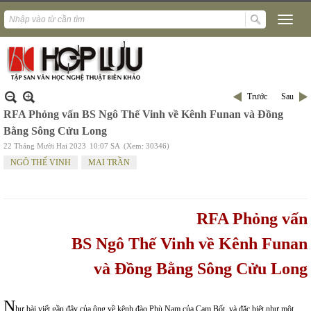
Trước
Sau
RFA Phỏng vấn BS Ngô Thế Vinh về Kênh Funan và Đồng
Bằng Sông Cửu Long
22 Tháng Mười Hai 2023
10:07 SA
(Xem: 30346)
NGÔ THẾ VINH
MAI TRẦN
RFA
P
hỏng vấn
BS
Ngô Thế Vinh
về Kênh
Funan
và Đồng Bằng Sông Cửu Long
N
hư bài viết gần đây của ông về kênh đào Phù Nam của Cam Bốt, và đặc biệt như một