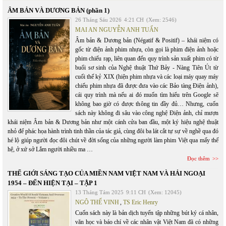
ÂM BẢN VÀ DƯƠNG BẢN (phần 1)
26 Tháng Sáu 2026
4:21 CH
(Xem: 2546)
MAI AN NGUYỄN ANH TUẤN
Âm bản & Dương bản (Négatif & Positif) – khái niệm có
gốc từ điện ảnh phim nhựa, còn gọi là phim điện ảnh hoặc
phim chiếu rạp, liên quan đến quy trình sản xuất phim có từ
buổi sơ sinh của Nghệ thuật Thứ Bảy - Nàng Tiên Út từ
cuối thế kỷ XIX (hiện phim nhựa và các loại máy quay máy
chiếu phim nhựa đã được đưa vào các Bảo tàng Điện ảnh),
cái quy trình mà nếu ai đó muốn tìm hiểu trên Google sẽ
không bao giờ có được thông tin đầy đủ… Nhưng, cuốn
sách này không đi sâu vào công nghệ Điện ảnh, chỉ mượn
khái niệm Âm bản & Dương bản như một cánh cửa ban đầu, một ký hiệu nghệ thuật
nhỏ để phác họa hành trình tinh thần của tác giả, cùng đôi ba lát cắt tự sự về nghề qua đó
hé lộ giúp người đọc đôi chút về đời sống của những người làm phim Việt qua mấy thế
hệ, ở xứ sở Lắm người nhiều ma …
Đọc thêm
THẾ GIỚI SÁNG TẠO CỦA MIỀN NAM VIỆT NAM VÀ HẢI NGOẠI
1954 – ĐẾN HIỆN TẠI – TẬP 1
13 Tháng Tám 2025
9:11 CH
(Xem: 12045)
NGÔ THẾ VINH
,
TS Eric Henry
Cuốn sách này là bản dịch tuyển tập những bút ký cá nhân,
văn học và báo chí về các nhân vật Việt Nam đã có những