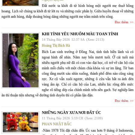
Đất nước ta khởi đi từ hình bóng một người mẹ thuở hồng
hoang. Lịch sử chúng ta khởi đi từ lời ru và những cuộc phân ly. Giữa huyền thoại về những
người anh hùng, thấp thoáng bóng dáng những người mẹ trầm mình trên sông.
Đọc thêm
KHI TÌNH YÊU NHUỐM MÀU TOAN TÍNH
14 Tháng Bảy 2026
12:37 SA
(Xem: 2113)
Hoàng Thị Bích Hà
Bích Lan sinh trưởng ở Đồng Nai, tính tình hiền lành và có
ngoại hình dễ nhìn. Năm nay bốn mươi tuổi. Ở cái tuổi mà
nhiều người phụ nữ đã có con vào đại học, cô trở về căn hộ của
mình mỗi chiều với một chùm chìa khóa và sự im lặng. Từ ban
công tầng mười sáu nhìn xuống, thành phố đêm nào cũng sáng
rực. Xe cộ vẫn xuôi ngược, những ô cửa vẫn hắt ra ánh đèn
vàng ấm áp. Chỉ có căn hộ của Lan, nhiều lúc rộng đến mức
nghe rõ tiếng dép của chính mình trên nền gạch. Sự nghiệp làm
ăn thì thuận tiện nhưng về đường tình duyên thì có phần lận đận.
Đọc thêm
NHỮNG NGÀY XƯA NƠI ĐẤT ÚC
11 Tháng Bảy 2026
5:19 CH
(Xem: 2109)
PHAN NHẬT BẮC
-Năm 1978 Tôi đặt chân đến Úc sau hơn 9 tháng ở Indonesia,