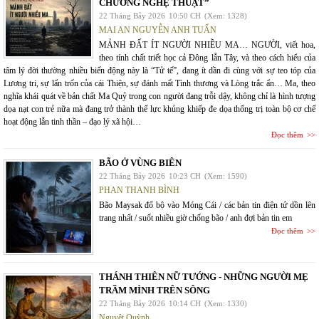
CHƯƠNG NGHỆ THUẬT”
22 Tháng Bảy 2026
10:50 CH
(Xem: 1328)
MAI AN NGUYỄN ANH TUẤN
MẢNH ĐẤT ÍT NGƯỜI NHIỀU MA… NGƯỜI, viết hoa,
theo tính chất triết học cả Đông lẫn Tây, và theo cách hiểu của
tâm lý đời thường nhiều biến động này là “Tử tế”, đang ít dần đi cùng với sự teo tóp của
Lương tri, sự lẩn trốn của cái Thiện, sự đánh mất Tình thương và Lòng trắc ẩn… Ma, theo
nghĩa khái quát về bản chất Ma Quỷ trong con người đang trỗi dậy, không chỉ là hình tượng
dọa nạt con trẻ nữa mà đang trở thành thế lực khủng khiếp đe dọa thống trị toàn bộ cơ chế
hoạt động lẫn tinh thần – đạo lý xã hội…
Đọc thêm
BÃO Ở VÙNG BIÊN
22 Tháng Bảy 2026
10:23 CH
(Xem: 1590)
PHAN THANH BÌNH
Bão Maysak đổ bộ vào Móng Cái / các bản tin điện tử dồn lên
trang nhất / suốt nhiều giờ chống bão / anh đợi bản tin em
Đọc thêm
THÁNH THIÊN NỮ TƯỚNG - NHỮNG NGƯỜI MẸ
TRẦM MÌNH TRÊN SÔNG
22 Tháng Bảy 2026
10:14 CH
(Xem: 1330)
Nguyệt Quỳnh