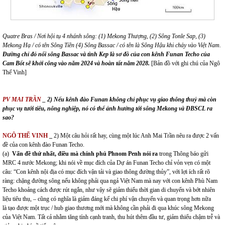
Quatre Bras / Nơi hội tụ 4 nhánh sông: (1) Mekong Thượng, (2) Sông Tonle Sap, (3)
Mekong Hạ / có tên Sông Tiền (4) Sông Bassac / có tên là Sông Hậu khi chảy vào Việt Nam.
Đường chỉ đỏ nối sông Bassac và tình Kep là sơ đồ của con kênh Funan Techo của
Cam Bốt sẽ khởi công vào năm 2024 và hoàn tất năm 2028.
[Bản đồ với ghi chú của Ngô
Thế Vinh]
PV MAI TRẦN
_ 2) Nếu kênh đào Funan không chỉ phục vụ giao thông thuỷ mà còn
phục vụ tưới tiêu, nông nghiệp, nó có thể ảnh hưởng tới sông Mekong và ĐBSCL ra
sao?
NGÔ THẾ VINH
_
2) Một câu hỏi rất hay, cùng một lúc Anh Mai Trần nêu ra được 2 vấn
đề của con kênh đào Funan Techo.
(a)
Vấn đề thứ nhất, điều mà chính phủ Phnom Penh nói ra
trong Thông báo gửi
MRC 4 nước Mekong; khi nói về mục đích của Dự án Funan Techo chỉ vỏn vẹn có một
câu: “Con kênh nội địa có mục đích vận tải và giao thông đường thủy”, với lợi ích rất rõ
ràng: chặng đường sông nếu không phải qua ngả Việt Nam mà nay với con kênh Phù Nam
Techo khoảng cách được rút ngắn, như vậy sẽ giảm thiểu thời gian di chuyển và bớt nhiên
liệu tiêu thụ, – cũng có nghĩa là giảm đáng kể chi phí vận chuyển và quan trọng hơn nữa
là tạo được một trục / hub giao thương mới mà không cần phải đi qua khúc sông Mekong
của Việt Nam. Tất cả nhằm tăng tính cạnh tranh, thu hút thêm đầu tư, giảm thiểu chậm trễ và