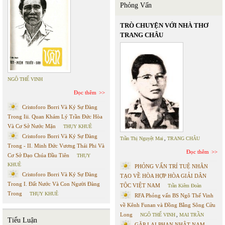
Phỏng Vấn
TRÒ CHUYỆN VỚI NHÀ THƠ
TRANG CHÂU
NGÔ THẾ VINH
Đọc thêm
Cristoforo Borri Và Ký Sự Đàng
Trong Iii. Quan Khám Lý Trần Đức Hòa
Và Cơ Sở Nước Mặn
THỤY KHUÊ
Cristoforo Borri Và Ký Sự Đàng
Trần Thị Nguyệt Mai
,
TRANG CHÂU
Trong - II. Minh Đức Vương Thái Phi Và
Đọc thêm
Cơ Sở Đạo Chúa Đầu Tiên
THỤY
KHUÊ
PHỎNG VẤN TRÍ TUỆ NHÂN
Cristoforo Borri Và Ký Sự Đàng
TẠO VỀ HÒA HỢP HÒA GIẢI DÂN
Trong I. Đất Nước Và Con Người Đàng
TỘC VIỆT NAM
Trần Kiêm Đoàn
Trong
THỤY KHUÊ
RFA Phỏng vấn BS Ngô Thế Vinh
về Kênh Funan và Đồng Bằng Sông Cửu
Long
NGÔ THẾ VINH
,
MAI TRẦN
Tiểu Luận
GẶP LẠI PHAN NHẬT NAM