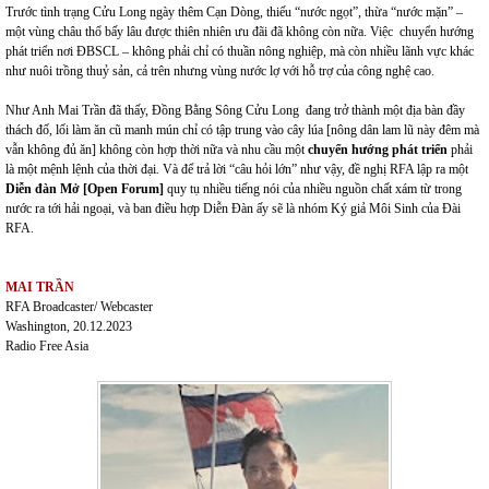
Trước tình trạng Cửu Long ngày thêm Cạn Dòng, thiếu “nước ngọt”, thừa “nước mặn” –
một vùng châu thổ bấy lâu được thiên nhiên ưu đãi đã không còn nữa. Việc chuyển hướng
phát triển nơi ĐBSCL – không phải chỉ có thuần nông nghiệp, mà còn nhiều lãnh vực khác
như nuôi trồng thuỷ sản, cả trên nhưng vùng nước lợ với hỗ trợ của công nghệ cao.
Như Anh Mai Trần đã thấy, Đồng Bằng Sông Cửu Long đang trở thành một địa bàn đầy
thách đố, lối làm ăn cũ manh mún chỉ có tập trung vào cây lúa [nông dân lam lũ này đêm mà
vẫn không đủ ăn] không còn hợp thời nữa và nhu cầu một
chuyển hướng phát triển
phải
là một mệnh lệnh của thời đại
.
Và để trả lời “câu hỏi lớn” như vậy, đề nghị RFA lập ra một
Diễn đàn Mở [Open Forum]
quy tụ nhiều tiếng nói của nhiều nguồn chất xám từ trong
nước ra tới hải ngoại, và ban điều hợp Diễn Đàn ấy sẽ là nhóm Ký giả Môi Sinh của Đài
RFA.
MAI TRẦN
RFA Broadcaster/ Webcaster
Washington, 20.12.2023
Radio Free Asia