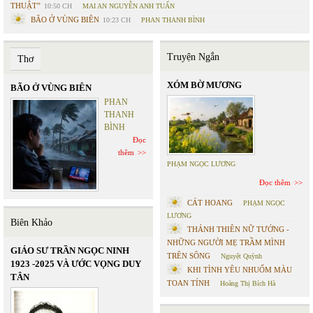
THUẬT”
10:50 CH
MAI AN NGUYỄN ANH TUẤN
BÃO Ở VÙNG BIÊN
10:23 CH
PHAN THANH BÌNH
Truyện Ngắn
Thơ
XÓM BỜ MƯƠNG
BÃO Ở VÙNG BIÊN
PHAN
THANH
BÌNH
Đọc
thêm
PHẠM NGỌC LƯƠNG
Đọc thêm
CÁT HOANG
PHẠM NGỌC
LƯƠNG
Biên Khảo
THÁNH THIÊN NỮ TƯỚNG -
NHỮNG NGƯỜI MẸ TRẦM MÌNH
GIÁO SƯ TRẦN NGỌC NINH
TRÊN SÔNG
Nguyệt Quỳnh
1923 -2025 VÀ ƯỚC VỌNG DUY
KHI TÌNH YÊU NHUỐM MÀU
TÂN
TOAN TÍNH
Hoàng Thị Bích Hà