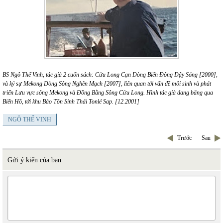
BS Ngô Thế Vinh, tác giả 2 cuốn sách: Cửu Long Cạn Dòng Biển Đông Dậy Sóng [2000],
và ký sự Mekong Dòng Sông Nghẽn Mạch [2007], liên quan tới vấn đề môi sinh và phát
triển Lưu vực sông Mekong và Đồng Bằng Sông Cửu Long. Hình tác giả đang băng qua
Biển Hồ, tới khu Bảo Tồn Sinh Thái Tonlé Sap. [12.2001]
NGÔ THẾ VINH
Trước
Sau
Gửi ý kiến của bạn