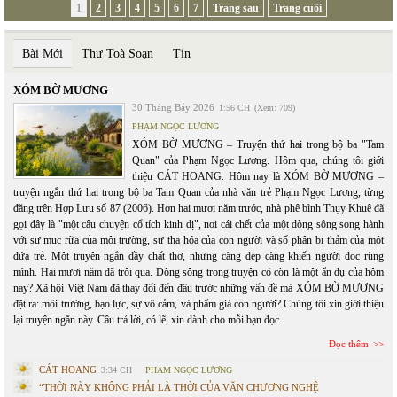
1
2
3
4
5
6
7
Trang sau
Trang cuối
Bài Mới
Thư Toà Soạn
Tin
XÓM BỜ MƯƠNG
30 Tháng Bảy 2026
1:56 CH
(Xem: 709)
PHẠM NGỌC LƯƠNG
XÓM BỜ MƯƠNG – Truyện thứ hai trong bộ ba "Tam
Quan" của Phạm Ngọc Lương. Hôm qua, chúng tôi giới
thiệu CÁT HOANG. Hôm nay là XÓM BỜ MƯƠNG –
truyện ngắn thứ hai trong bộ ba Tam Quan của nhà văn trẻ Phạm Ngọc Lương, từng
đăng trên Hợp Lưu số 87 (2006). Hơn hai mươi năm trước, nhà phê bình Thụy Khuê đã
gọi đây là "một câu chuyện cổ tích kinh dị", nơi cái chết của một dòng sông song hành
với sự mục rữa của môi trường, sự tha hóa của con người và số phận bi thảm của một
đứa trẻ. Một truyện ngắn đầy chất thơ, nhưng càng đẹp càng khiến người đọc rùng
mình. Hai mươi năm đã trôi qua. Dòng sông trong truyện có còn là một ẩn dụ của hôm
nay? Xã hội Việt Nam đã thay đổi đến đâu trước những vấn đề mà XÓM BỜ MƯƠNG
đặt ra: môi trường, bạo lực, sự vô cảm, và phẩm giá con người? Chúng tôi xin giới thiệu
lại truyện ngắn này. Câu trả lời, có lẽ, xin dành cho mỗi bạn đọc.
Đọc thêm
CÁT HOANG
3:34 CH
PHẠM NGỌC LƯƠNG
“THỜI NÀY KHÔNG PHẢI LÀ THỜI CỦA VĂN CHƯƠNG NGHỆ