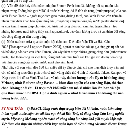
giảm chi phí về tiếp vận.
(b)
Vấn đề thứ hai,
điều mà chính phủ Phnom Penh ban đầu không nói ra, muốn dấu
nhẹm trong Thông báo gửi MRC 4 nước Mekong, đó là tính đa năng [multipurpose] của con
kênh Funan Techo – ngoài mục đích giao thông đường thuỷ, con kênh Funan còn tiềm ẩn
nhiều mục đích khác bao gồm: thuỷ lợi [irrigation] chuyển dòng lấy nước [water diversion]
từ con kênh Funan giúp cho việc tiêu tưới mở rộng diện tích canh tác [agriculture], tạo
những hồ nước nuôi trồng thủy sản [aquaculture], bảo đảm lương thực và cải thiện đời sống
các cộng đồng cư dân trong vùng.
(c)
Nhìn xa hơn nữa
qua các cuộc hội thảo của Diễn đàn Vận Tải và Hậu Cần
2023 [Transport and Logistics Forum 2023], người ta còn bàn tới sự gia tăng giá trị đất đai
và bất động sản ven con kênh Funan, khi xây thêm được những giang cảng phụ [subordinate
ports], tạo thêm công ăn việc làm, đồng thời với phát triển các khu gia cư, đô thị hoá cùng
với nhu cầu cung cấp nguồn nước ngọt cho sinh hoạt.
Như vậy, với con kênh đào 180 km chiều dài ấy đâu có phải chỉ cho mục đích thuỷ vận, mà
còn có những mục đích phát triển cả một vùng châu thổ 4 tỉnh từ Kandal, Takeo, Kampot, và
Kep trước khi đổ ra Vịnh Thái Lan, và như vậy thì
lưu lượng nước lấy từ hệ thống sông
Mekong, nhất là từ con sông Bassac -- khúc đầu nguồn của con sông Hậu, thì chắc
chắn không phải chỉ 113 triệu mét khối mỗi năm mà sẽ nhiều lần lớn hơn và hậu
quả thiếu nước nơi ĐBSCL phía dưới nguồn -- nhất là vào mùa khô không thể nào
lường trước được.
PV MAI TRẦN
_ 3) ĐBSCL đứng trước thực trạng biến đổi khí hậu, nước biển dâng
(năm ngoái, nước mặn vào tới khu vực thị xã Bến Tre), và dòng sông Cửu Long nghẽn
mạch. Việc sông Mekong nghẽn mạch rõ ràng càng lúc càng khó giải quyết. Một mặt,
Việt Nam cần thực thi những chiến lược ngắn hạn để điều hướng các bước đi của Trung