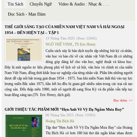
Tin Sách
Chuyển Ngữ
Video & Audio : Nhạc & . . .
Đọc Sách - Mạn Đàm
THẾ GIỚI SÁNG TẠO CỦA MIỀN NAM VIỆT NAM VÀ HẢI NGOẠI
1954 – ĐẾN HIỆN TẠI – TẬP 1
13 Tháng Tám 2025
(Xem: 12045)
NGÔ THẾ VINH
,
TS Eric Henry
Cuốn sách này là bản dịch tuyển tập những bút ký cá nhân,
văn học và báo chí về các nhân vật Việt Nam đã có những
đóng góp đáng kể cho văn học, nghệ thuật và khoa học.
Đây là một nguồn tư liệu phong phú về lịch sử xã hội, văn hóa và chính trị của miền
Nam Việt Nam, đồng thời khắc họa sự nghiệp của từng nhân vật. Phần lớn những người
được đề cập nổi bật trong giai đoạn 1954 – 1975. Sau khi miền Nam thất thủ vào tay lực
lượng miền Bắc năm 1975, hầu hết họ đều bị giam giữ nhiều năm trong các trại cải tạo
cộng sản. Đến thập niên 1980, một số người đã sang Hoa Kỳ và đa phần vẫn tiếp tục
hoạt động sáng tạo.(TS. Eric Henry, dịch giả)
Đọc thêm
GIỚI THIỆU TÁC PHẨM MỚI “Hẹn Anh Về Vỹ Dạ Ngắm Mưa Bay”
06 Tháng Sáu 2025
(Xem: 13382)
Hoàng Thị Bích Hà
Tập thơ “Hẹn Anh Về Vỹ Dạ Ngắm Mưa Bay” của Hoàng
Thị Bích Hà có hơn 180 bài thơ dài ngắn khác nhau được