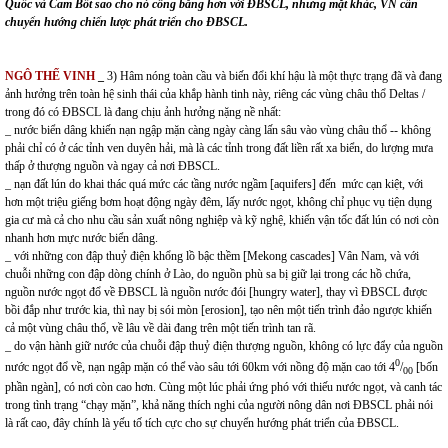
Quốc và Cam Bốt sao cho nó công bằng hơn với ĐBSCL, nhưng mặt khác, VN cần
chuyển hướng chiến lược phát triển cho ĐBSCL.
NGÔ THẾ VINH
_
3) Hâm nóng toàn cầu và biến đổi khí hậu là một thực trạng đã và đang
ảnh hưởng trên toàn hệ sinh thái của khắp hành tinh này, riêng các vùng châu thổ Deltas /
trong đó có ĐBSCL là đang chịu ảnh hưởng nặng nề nhất:
_ nước biển dâng khiến nạn ngập mặn càng ngày càng lấn sâu vào vùng châu thổ -- không
phải chỉ có ở các tỉnh ven duyên hải, mà là các tỉnh trong đất liền rất xa biển, do lượng mưa
thấp ở thượng nguồn và ngay cả nơi ĐBSCL.
_ nạn đất lún do khai thác quá mức các tầng nước ngầm [aquifers] đến mức cạn kiệt, với
hơn một triệu giếng bơm hoạt động ngày đêm, lấy nước ngọt, không chỉ phục vụ tiện dụng
gia cư mà cả cho nhu cầu sản xuất nông nghiệp và kỹ nghệ, khiến vận tốc đất lún có nơi còn
nhanh hơn mực nước biển dâng.
_ với những con đập thuỷ điện khổng lồ bậc thềm [Mekong cascades] Vân Nam, và với
chuỗi những con đập dòng chính ở Lào, do nguồn phù sa bị giữ lại trong các hồ chứa,
nguồn nước ngọt đổ về ĐBSCL là nguồn nước đói [hungry water], thay vì ĐBSCL được
bồi đắp như trước kia, thì nay bị sói mòn [erosion], tạo nên một tiến trình đảo ngược khiến
cả một vùng châu thổ, về lâu về dài đang trên một tiến trình tan rã.
_ do vận hành giữ nước của chuỗi đập thuỷ điện thượng nguồn, không có lực đẩy của nguồn
0
nước ngọt đổ về, nạn ngập mặn có thể vào sâu tới 60km với nồng độ mặn cao tới 4
/
[bốn
00
phần ngàn], có nơi còn cao hơn. Cùng một lúc phải ứng phó với thiếu nước ngọt, và canh tác
trong tình trạng “chạy mặn”, khả năng thích nghi của người nông dân nơi ĐBSCL phải nói
là rất cao, đây chính là yếu tố tích cực cho sự chuyển hướng phát triển của ĐBSCL.