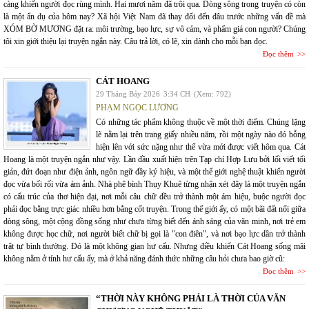
càng khiến người đọc rùng mình. Hai mươi năm đã trôi qua. Dòng sông trong truyện có còn
là một ẩn dụ của hôm nay? Xã hội Việt Nam đã thay đổi đến đâu trước những vấn đề mà
XÓM BỜ MƯƠNG đặt ra: môi trường, bạo lực, sự vô cảm, và phẩm giá con người? Chúng
tôi xin giới thiệu lại truyện ngắn này. Câu trả lời, có lẽ, xin dành cho mỗi bạn đọc.
Đọc thêm
CÁT HOANG
29 Tháng Bảy 2026
3:34 CH
(Xem: 792)
PHẠM NGỌC LƯƠNG
Có những tác phẩm không thuộc về một thời điểm. Chúng lặng
lẽ nằm lại trên trang giấy nhiều năm, rồi một ngày nào đó bỗng
hiện lên với sức nặng như thể vừa mới được viết hôm qua. Cát
Hoang là một truyện ngắn như vậy. Lần đầu xuất hiện trên Tạp chí Hợp Lưu bởi lối viết tối
giản, đứt đoạn như điện ảnh, ngôn ngữ đầy ký hiệu, và một thế giới nghệ thuật khiến người
đọc vừa bối rối vừa ám ảnh. Nhà phê bình Thụy Khuê từng nhận xét đây là một truyện ngắn
có cấu trúc của thơ hiện đại, nơi mỗi câu chữ đều trở thành một ám hiệu, buộc người đọc
phải đọc bằng trực giác nhiều hơn bằng cốt truyện. Trong thế giới ấy, có một bãi đất nổi giữa
dòng sông, một cộng đồng sống như chưa từng biết đến ánh sáng của văn minh, nơi trẻ em
không được học chữ, nơi người biết chữ bị gọi là "con điên", và nơi bạo lực dần trở thành
trật tự bình thường. Đó là một không gian hư cấu. Nhưng điều khiến Cát Hoang sống mãi
không nằm ở tính hư cấu ấy, mà ở khả năng đánh thức những câu hỏi chưa bao giờ cũ:
Đọc thêm
“THỜI NÀY KHÔNG PHẢI LÀ THỜI CỦA VĂN