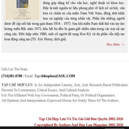
đóng góp đáng kể cho văn học, nghệ thuật và khoa học.
Đây là một nguồn tư liệu phong phú về lịch sử xã hội, văn
hóa và chính trị của miền Nam Việt Nam, đồng thời khắc
họa sự nghiệp của từng nhân vật. Phần lớn những người
được đề cập nổi bật trong giai đoạn 1954 – 1975. Sau khi miền Nam thất thủ vào tay lực
lượng miền Bắc năm 1975, hầu hết họ đều bị giam giữ nhiều năm trong các trại cải tạo
cộng sản. Đến thập niên 1980, một số người đã sang Hoa Kỳ và đa phần vẫn tiếp tục
hoạt động sáng tạo.(TS. Eric Henry, dịch giả)
Đọc thêm
Liên Lạc Tòa Soạn:
(714)381-8780
/ Email:
Tapc
Hihopluu@AOL.COM
TẠP CHÍ HỢP LƯU
Is An Independent Literary, Arts, And Research-Based Publication
Devoted To Commentary, Critical Essays, And Cultural Analysis.
It Is Not Affiliated With Any Government, Political Party, Or Political Organization.
All Opinions And Interpretations Expressed Herein Are Solely Those Of The Authors.
Tạp Chí Hợp Lưu Và Tác Giả Giữ Bản Quyền 2002-2026
Copyrighted By Authors And Hop Luu Magazine 2002-2026