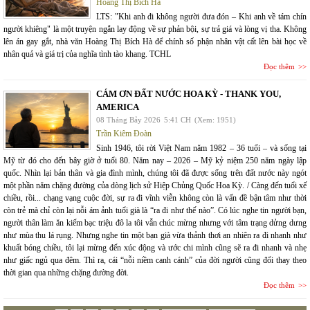
Hoàng Thị Bích Hà
LTS: "Khi anh đi không người đưa đón – Khi anh về tám chín
người khiêng" là một truyện ngắn lay động về sự phản bội, sự trả giá và lòng vị tha. Không
lên án gay gắt, nhà văn Hoàng Thị Bích Hà để chính số phận nhân vật cất lên bài học về
nhân quả và giá trị của nghĩa tình tào khang. TCHL
Đọc thêm
CÁM ƠN ĐẤT NƯỚC HOA KỲ - THANK YOU,
AMERICA
08 Tháng Bảy 2026
5:41 CH
(Xem: 1951)
Trần Kiêm Đoàn
Sinh 1946, tôi rời Việt Nam năm 1982 – 36 tuổi – và sống tại
Mỹ từ đó cho đến bây giờ ở tuổi 80. Năm nay – 2026 – Mỹ kỷ niệm 250 năm ngày lập
quốc. Nhìn lại bản thân và gia đình mình, chúng tôi đã được sống trên đất nước này ngót
một phần năm chặng đường của dòng lịch sử Hiệp Chủng Quốc Hoa Kỳ. / Càng đến tuổi xế
chiều, rồi... chạng vạng cuộc đời, sự ra đi vĩnh viễn không còn là vấn đề bận tâm như thời
còn trẻ mà chỉ còn lại nỗi ám ảnh tuổi già là “ra đi như thế nào”. Có lúc nghe tin người bạn,
người thân làm ăn kiếm bạc triệu đô la tôi vẫn chúc mừng nhưng với tâm trạng dửng dưng
như mùa thu lá rụng. Nhưng nghe tin một bạn già vừa thảnh thơi an nhiên ra đi nhanh như
khuất bóng chiều, tôi lại mừng đến xúc động và ước chi mình cũng sẽ ra đi nhanh và nhẹ
như giấc ngủ qua đêm. Thì ra, cái “nỗi niềm canh cánh” của đời người cũng đổi thay theo
thời gian qua những chặng đường đời.
Đọc thêm