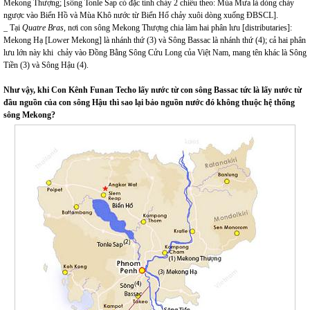
Mekong Thượng; [sông Tonle Sap có đặc tính chảy 2 chiều theo: Mùa Mưa là dòng chảy
ngược vào Biển Hồ và Mùa Khô nước từ Biển Hổ chảy xuôi dòng xuống ĐBSCL].
_ Tại
Quatre Bras
, nơi con sông Mekong Thượng chia làm hai phân lưu [distributaries]:
Mekong Hạ [Lower Mekong] là nhánh thứ (3) và Sông Bassac là nhánh thứ (4); cả hai phân
lưu lớn này khi chảy vào Đồng Bằng Sông Cửu Long của Việt Nam, mang tên khác là Sông
Tiền (3) và Sông Hậu (4).
Như vậy, khi Con Kênh Funan Techo lấy nước từ con sông Bassac tức là lấy nước từ
đầu nguồn của con sông Hậu thì sao lại bảo nguồn nước đó không thuộc hệ thống
sông Mekong?