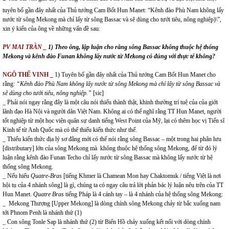
tuyên bố gần đây nhất của Thủ tướng Cam Bốt Hun Manet: “Kênh đào Phù Nam không lấy
nước từ sông Mekong mà chỉ lấy từ sông Bassac và sẽ dùng cho tưới tiêu, nông nghiệp)\”,
xin ý kiến của ông về những vấn đề sau:
PV
MAI
TRẦN
_
1) Theo ông, lập luận cho rằng sông Bassac không thuộc hệ thống
Mekong và kênh đào Funan không lấy nước từ Mekong có đúng với thực tế không?
NGÔ THẾ VINH
_
1) Tuyên bố gần đây nhất của Thủ tướng Cam Bốt Hun Manet cho
rằng:
“
Kênh đào Phù Nam không lấy nước từ sông Mekong mà chỉ lấy từ sông Bassac và
sẽ dùng cho tưới tiêu, nông nghiệp
.”
[sic]
_ Phải nói ngay rằng đây là một câu nói thiếu thành thật, khinh thường trí tuệ của của giới
lãnh đạo Hà Nội và người dân Việt Nam. Không ai có thể nghĩ rằng TT Hun Manet, người
tốt nghiệp từ một học viện quân sự danh tiếng West Point của Mỹ, lại có thêm học vị Tiến sĩ
Kinh tế từ Anh Quốc mà có thể thiếu kiến thức như thế.
_ Thiếu kiến thức địa lý sơ đẳng mới có thể nói rằng sông Bassac – một trong hai phân lưu
[distributary] lớn của sông Mekong mà không thuộc hệ thống sông Mekong, để từ đó lý
luận rằng kênh đào Funan Techo chỉ lấy nước từ sông Bassac mà không lấy nước từ hệ
thống sông Mekong.
_ Nếu hiểu
Quatre-Bras
[tiếng Khmer là Chamean Mon hay Chaktomuk / tiếng Việt là nơi
hội tụ của 4 nhánh sông] là gì, chúng ta có ngay câu trả lời phản bác lý luận nêu trên của TT
Hun Manet.
Quatre Bras
tiếng Pháp là 4 cánh tay – là 4 nhánh của hệ thống sông Mekong:
_ Mekong Thượng [Upper Mekong] là dòng chính sông Mekong chảy từ bắc xuống nam
tới Phnom Penh là nhánh thứ (1)
_ Con sông Tonle Sap là nhánh thứ (2) từ Biển Hồ chảy xuống kết nối với dòng chính