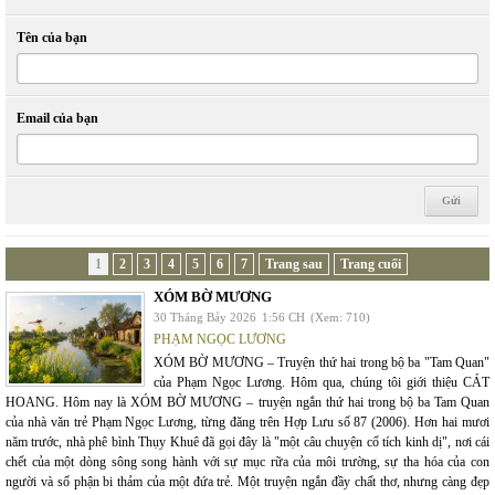
Tên của bạn
Email của bạn
1
2
3
4
5
6
7
Trang sau
Trang cuối
XÓM BỜ MƯƠNG
30 Tháng Bảy 2026
1:56 CH
(Xem: 710)
PHẠM NGỌC LƯƠNG
XÓM BỜ MƯƠNG – Truyện thứ hai trong bộ ba "Tam Quan"
của Phạm Ngọc Lương. Hôm qua, chúng tôi giới thiệu CÁT
HOANG. Hôm nay là XÓM BỜ MƯƠNG – truyện ngắn thứ hai trong bộ ba Tam Quan
của nhà văn trẻ Phạm Ngọc Lương, từng đăng trên Hợp Lưu số 87 (2006). Hơn hai mươi
năm trước, nhà phê bình Thụy Khuê đã gọi đây là "một câu chuyện cổ tích kinh dị", nơi cái
chết của một dòng sông song hành với sự mục rữa của môi trường, sự tha hóa của con
người và số phận bi thảm của một đứa trẻ. Một truyện ngắn đầy chất thơ, nhưng càng đẹp