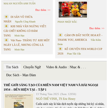
MAI AN NGUYỄN ANH TUẤN
Đọc thêm
DI SẢN VÔ THỪA
NHẬN
Nguyễn Công Khanh
PHAN NHẬT BẮC
KHI NHÀ VĂN NGỪNG VIẾT:
Đọc thêm
CÁI CHẾT KHÔNG CÓ ĐÁM
CÁM ƠN ĐẤT NƯỚC HOA KỲ -
TANG
Minh Hạo
THANK YOU, AMERICA
Trần Kiêm
Việt Nam- THÁNG TƯ: KHI MỘT
Đoàn
NGÀY LÀ LỄ, NHƯNG CŨNG LÀ
KỂ CHUYỆN FIFA WORLD CUP
TANG
Minh Hạo
2026
Phan Tấn Uẩn
Tin Sách
Chuyển Ngữ
Video & Audio : Nhạc & . . .
Đọc Sách - Mạn Đàm
THẾ GIỚI SÁNG TẠO CỦA MIỀN NAM VIỆT NAM VÀ HẢI NGOẠI
1954 – ĐẾN HIỆN TẠI – TẬP 1
13 Tháng Tám 2025
(Xem: 12056)
NGÔ THẾ VINH
,
TS Eric Henry
Cuốn sách này là bản dịch tuyển tập những bút ký cá nhân,