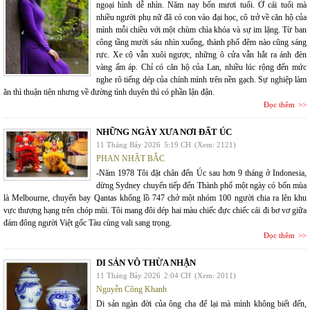
ngoại hình dễ nhìn. Năm nay bốn mươi tuổi. Ở cái tuổi mà
nhiều người phụ nữ đã có con vào đại học, cô trở về căn hộ của
mình mỗi chiều với một chùm chìa khóa và sự im lặng. Từ ban
công tầng mười sáu nhìn xuống, thành phố đêm nào cũng sáng
rực. Xe cộ vẫn xuôi ngược, những ô cửa vẫn hắt ra ánh đèn
vàng ấm áp. Chỉ có căn hộ của Lan, nhiều lúc rộng đến mức
nghe rõ tiếng dép của chính mình trên nền gạch. Sự nghiệp làm
ăn thì thuận tiện nhưng về đường tình duyên thì có phần lận đận.
Đọc thêm
NHỮNG NGÀY XƯA NƠI ĐẤT ÚC
11 Tháng Bảy 2026
5:19 CH
(Xem: 2121)
PHAN NHẬT BẮC
-Năm 1978 Tôi đặt chân đến Úc sau hơn 9 tháng ở Indonesia,
dừng Sydney chuyển tiếp đến Thành phố một ngày có bốn mùa
là Melbourne, chuyến bay Qantas khổng lồ 747 chở một nhóm 100 người chia ra lên khu
vực thượng hạng trên chóp mũi. Tôi mang đôi dép hai màu chiếc đực chiếc cái đi bơ vơ giữa
đám đông người Việt gốc Tàu cùng vali sang trọng.
Đọc thêm
DI SẢN VÔ THỪA NHẬN
11 Tháng Bảy 2026
2:04 CH
(Xem: 2011)
Nguyễn Công Khanh
Di sản ngàn đời của ông cha để lại mà mình không biết đến,