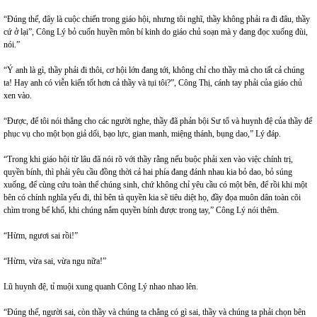
“Đúng thế, đây là cuộc chiến trong giáo hội, nhưng tôi nghĩ, thầy không phải ra đi đâu, thầy
cứ ở lại”, Công Lý bỏ cuốn huyền môn bí kinh do giáo chủ soạn mà y đang đọc xuống đùi,
nói.”
“Ý anh là gì, thầy phải đi thôi, cơ hội lớn đang tới, không chỉ cho thầy mà cho tất cả chúng
ta! Hay anh có viễn kiến tốt hơn cả thầy và tụi tôi?”, Công Thị, cánh tay phải của giáo chủ
xen vào.
“Được, để tôi nói thẳng cho các người nghe, thầy đã phản bội Sư tổ và huynh đệ của thầy để
phục vụ cho một bọn giả dối, bạo lực, gian manh, miệng thánh, bụng dao,” Lý đáp.
“Trong khi giáo hội từ lâu đã nói rõ với thầy rằng nếu buộc phải xen vào việc chính trị,
quyền bính, thì phải yêu cầu đồng thời cả hai phía đang đánh nhau kia bỏ dao, bỏ súng
xuống, để cùng cứu toàn thể chúng sinh, chứ không chỉ yêu cầu có một bên, để rồi khi một
bên có chính nghĩa yếu đi, thì bên tà quyền kia sẽ tiêu diệt họ, đầy đọa muôn dân toàn cõi
chìm trong bể khổ, khi chúng nắm quyền bính được trong tay,” Công Lý nói thêm.
“Hừm, ngươi sai rồi!”
“Hừm, vừa sai, vừa ngu nữa!”
Lũ huynh đệ, tỉ muội xung quanh Công Lý nhao nhao lên.
“Đúng thế, người sai, còn thầy và chúng ta chẳng có gì sai, thầy và chúng ta phải chọn bên