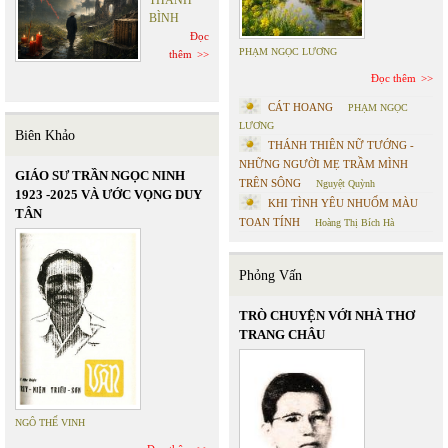
BÌNH
Đọc
PHẠM NGỌC LƯƠNG
thêm
Đọc thêm
CÁT HOANG
PHẠM NGỌC
LƯƠNG
Biên Khảo
THÁNH THIÊN NỮ TƯỚNG -
NHỮNG NGƯỜI MẸ TRẦM MÌNH
GIÁO SƯ TRẦN NGỌC NINH
TRÊN SÔNG
Nguyệt Quỳnh
1923 -2025 VÀ ƯỚC VỌNG DUY
KHI TÌNH YÊU NHUỐM MÀU
TÂN
TOAN TÍNH
Hoàng Thị Bích Hà
Phỏng Vấn
TRÒ CHUYỆN VỚI NHÀ THƠ
TRANG CHÂU
NGÔ THẾ VINH