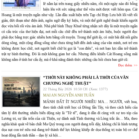
lẽ nằm lại trên trang giấy nhiều năm, rồi một ngày nào đó bỗng
hiện lên với sức nặng như thể vừa mới được viết hôm qua. Cát
Hoang là một truyện ngắn như vậy. Lần đầu xuất hiện trên Tạp chí Hợp Lưu bởi lối viết tối
giản, đứt đoạn như điện ảnh, ngôn ngữ đầy ký hiệu, và một thế giới nghệ thuật khiến người
đọc vừa bối rối vừa ám ảnh. Nhà phê bình Thụy Khuê từng nhận xét đây là một truyện ngắn
có cấu trúc của thơ hiện đại, nơi mỗi câu chữ đều trở thành một ám hiệu, buộc người đọc
phải đọc bằng trực giác nhiều hơn bằng cốt truyện. Trong thế giới ấy, có một bãi đất nổi giữa
dòng sông, một cộng đồng sống như chưa từng biết đến ánh sáng của văn minh, nơi trẻ em
không được học chữ, nơi người biết chữ bị gọi là "con điên", và nơi bạo lực dần trở thành
trật tự bình thường. Đó là một không gian hư cấu. Nhưng điều khiến Cát Hoang sống mãi
không nằm ở tính hư cấu ấy, mà ở khả năng đánh thức những câu hỏi chưa bao giờ cũ:
Đọc thêm
“THỜI NÀY KHÔNG PHẢI LÀ THỜI CỦA VĂN
CHƯƠNG NGHỆ THUẬT”
22 Tháng Bảy 2026
10:50 CH
(Xem: 1377)
MAI AN NGUYỄN ANH TUẤN
MẢNH ĐẤT ÍT NGƯỜI NHIỀU MA… NGƯỜI, viết hoa,
theo tính chất triết học cả Đông lẫn Tây, và theo cách hiểu của
tâm lý đời thường nhiều biến động này là “Tử tế”, đang ít dần đi cùng với sự teo tóp của
Lương tri, sự lẩn trốn của cái Thiện, sự đánh mất Tình thương và Lòng trắc ẩn… Ma, theo
nghĩa khái quát về bản chất Ma Quỷ trong con người đang trỗi dậy, không chỉ là hình tượng
dọa nạt con trẻ nữa mà đang trở thành thế lực khủng khiếp đe dọa thống trị toàn bộ cơ chế
hoạt động lẫn tinh thần – đạo lý xã hội…