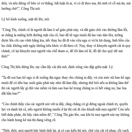
thôi, và nên đứng về bên có cơ thắng, bất luận là ai, vì có đi theo ma, thì mới cõ cỗ mà ăn, mà
hưởng chứ!”, Công Thị nói.
Lý bỏ kính xuống, mặt đỏ lên, nói:
“Công Thị, chính cô là người đã làm ô uế giáo phái này, và dắt giáo chủ vào đường lầm lỗi,
ai chẳng lạ miệng lưỡi đường mật của cô, bao đệ tử ngu muội đã lao vào dàn lửa, tưởng
được lên cõi cao vĩnh hằng kia, tiếc thay họ đã đi vào cửa ngu si và bị lợi dụng, linh hồn của
họ chắc không một ngày không kêu khóc vì đã theo cô. Nay, thay vì khuyên người cải tà quy
chánh, cô lại khuyên mọi người vào chỗ tham si, để rồi làm nô lệ, đồ đệ cho quỷ dữ mà
thôi!”
Công Thị liên đứng lên, tay cầm lấy cái dùi mõ, định xông vào đập giữa mặt Lý.
“Ta đã xui bao kẻ ngu si đi xuống địa ngục thay cho chúng ta đấy, và còn móc túi bao kẻ ngu
muội để có tiền bạc nuôi giáo phái này như đã làm đấy, nhưng thử hỏi nếu ta không làm thế
thì các người lấy gì đút vào mồm và làm sao bao kẻ trong chúng ta có hết vàng nọ, bạc kia
dắt hầu bao?”
“Còn chính thầy của các người nói với ta đấy, rằng chẳng có gì đứng ngoài chính trị, quyền
lực và danh lợi cả, nếu ngươi không muốn ở lại thì cút đi cho khuất mắt mọi người! Còn nếu
biết thân phận, thì hãy câm mồm đi!,” Công Thị gào lên, sau khi bị mọi người níu tay không
cho hành hung kẻ mà thị đang sửng cồ.
“Thôi, thôi, mọi người hãy bình tĩnh lại, ai có cao kiến thì nói, chứ còn cãi vã nhau, rồi vạch