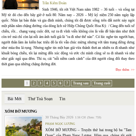
Trần Kiêm Đoàn
Sinh 1946, tôi rời Việt Nam năm 1982 – 36 tuổi – và sống tại
Mỹ từ đó cho đến bây giờ ở tuổi 80. Năm nay – 2026 – Mỹ kỷ niệm 250 năm ngày lập
quốc. Nhìn lại bản thân và gia đình mình, chúng tôi đã được sống trên đất nước này ngót
một phần năm chặng đường của dòng lịch sử Hiệp Chủng Quốc Hoa Kỳ. / Càng đến tuổi xế
chiều, rồi... chạng vạng cuộc đời, sự ra đi vĩnh viễn không còn là vấn đề bận tâm như thời
còn trẻ mà chỉ còn lại nỗi ám ảnh tuổi già là “ra đi như thế nào”. Có lúc nghe tin người bạn,
người thân làm ăn kiếm bạc triệu đô la tôi vẫn chúc mừng nhưng với tâm trạng dửng dưng
như mùa thu lá rụng. Nhưng nghe tin một bạn già vừa thảnh thơi an nhiên ra đi nhanh như
khuất bóng chiều, tôi lại mừng đến xúc động và ước chi mình cũng sẽ ra đi nhanh và nhẹ
như giấc ngủ qua đêm. Thì ra, cái “nỗi niềm canh cánh” của đời người cũng đổi thay theo
thời gian qua những chặng đường đời.
Đọc thêm
1
2
3
4
5
6
7
Trang sau
Trang cuối
Bài Mới
Thư Toà Soạn
Tin
XÓM BỜ MƯƠNG
30 Tháng Bảy 2026
1:56 CH
(Xem: 759)
PHẠM NGỌC LƯƠNG
XÓM BỜ MƯƠNG – Truyện thứ hai trong bộ ba "Tam
Quan" của Phạm Ngọc Lương. Hôm qua, chúng tôi giới