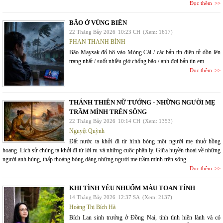
Đọc thêm
BÃO Ở VÙNG BIÊN
22 Tháng Bảy 2026
10:23 CH
(Xem: 1617)
PHAN THANH BÌNH
Bão Maysak đổ bộ vào Móng Cái / các bản tin điện tử dồn lên
trang nhất / suốt nhiều giờ chống bão / anh đợi bản tin em
Đọc thêm
THÁNH THIÊN NỮ TƯỚNG - NHỮNG NGƯỜI MẸ
TRẦM MÌNH TRÊN SÔNG
22 Tháng Bảy 2026
10:14 CH
(Xem: 1353)
Nguyệt Quỳnh
Đất nước ta khởi đi từ hình bóng một người mẹ thuở hồng
hoang. Lịch sử chúng ta khởi đi từ lời ru và những cuộc phân ly. Giữa huyền thoại về những
người anh hùng, thấp thoáng bóng dáng những người mẹ trầm mình trên sông.
Đọc thêm
KHI TÌNH YÊU NHUỐM MÀU TOAN TÍNH
14 Tháng Bảy 2026
12:37 SA
(Xem: 2137)
Hoàng Thị Bích Hà
Bích Lan sinh trưởng ở Đồng Nai, tính tình hiền lành và có