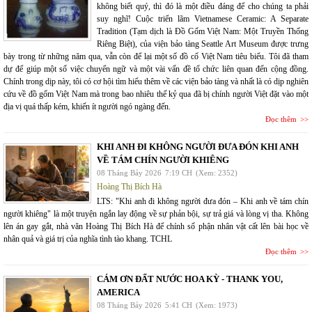
không biết quý, thì đó là một điều đáng để cho chúng ta phải
suy nghĩ! Cuộc triển lãm Vietnamese Ceramic: A Separate
Tradition (Tạm dịch là Đồ Gốm Việt Nam: Một Truyền Thống
Riêng Biệt), của viện bảo tàng Seattle Art Museum được trưng
bày trong từ những năm qua, vẫn còn để lại một số đồ cổ Việt Nam tiêu biểu. Tôi đã tham
dự để giúp một số việc chuyển ngữ và một vài vấn đề tổ chức liên quan đến cộng đồng.
Chính trong dịp này, tôi có cơ hội tìm hiểu thêm về các viện bảo tàng và nhất là có dịp nghiên
cứu về đồ gốm Việt Nam mà trong bao nhiêu thế kỷ qua đã bị chính người Việt đặt vào một
địa vị quá thấp kém, khiến ít người ngó ngàng đến.
Đọc thêm
KHI ANH ĐI KHÔNG NGƯỜI ĐƯA ĐÓN KHI ANH
VỀ TÁM CHÍN NGƯỜI KHIÊNG
08 Tháng Bảy 2026
7:19 CH
(Xem: 2352)
Hoàng Thị Bích Hà
LTS: "Khi anh đi không người đưa đón – Khi anh về tám chín
người khiêng" là một truyện ngắn lay động về sự phản bội, sự trả giá và lòng vị tha. Không
lên án gay gắt, nhà văn Hoàng Thị Bích Hà để chính số phận nhân vật cất lên bài học về
nhân quả và giá trị của nghĩa tình tào khang. TCHL
Đọc thêm
CÁM ƠN ĐẤT NƯỚC HOA KỲ - THANK YOU,
AMERICA
08 Tháng Bảy 2026
5:41 CH
(Xem: 1973)