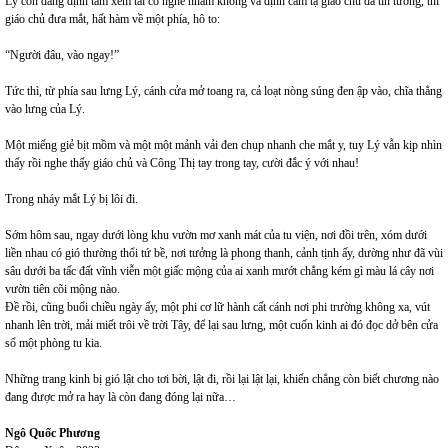
Lý còn đang định tâm xem tai có nghe nhầm không và định cảm tạ giáo chủ đã tin tưởng, thì
giáo chủ đưa mắt, hất hàm về một phía, hô to:
“Người đâu, vào ngay!”
Tức thì, từ phía sau lưng Lý, cánh cửa mở toang ra, cả loạt nòng súng đen ập vào, chĩa thẳng
vào lưng của Lý.
Một miếng giẻ bịt mồm và một một mảnh vải đen chụp nhanh che mắt y, tuy Lý vẫn kịp nhìn
thấy rồi nghe thấy giáo chủ và Công Thị tay trong tay, cười đắc ý với nhau!
Trong nháy mắt Lý bị lôi đi.
Sớm hôm sau, ngay dưới lòng khu vườn mơ xanh mát của tu viện, nơi đồi trên, xóm dưới
liền nhau có gió thường thổi tứ bề, nơi tưởng là phong thanh, cảnh tịnh ấy, dường như đã vùi
sâu dưới ba tấc đất vĩnh viễn một giấc mộng của ai xanh mướt chẳng kém gì màu lá cây nơi
vườn tiên cõi mộng nào.
Đề rồi, cũng buổi chiều ngày ấy, một phi cơ lữ hành cất cánh nơi phi trường không xa, vút
nhanh lên trời, mải miết trôi về trời Tây, để lại sau lưng, một cuốn kinh ai đó đọc dở bên cửa
sổ một phòng tu kia.
Những trang kinh bị gió lật cho tơi bời, lật đi, rồi lại lật lại, khiến chẳng còn biết chương nào
đang được mở ra hay là còn đang đóng lại nữa…
Ngô Quốc Phương