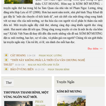
thiệu CÁT HOANG. Hôm nay là XÓM BỜ MƯƠNG –
truyện ngắn thứ hai trong bộ ba Tam Quan của nhà văn trẻ Phạm Ngọc Lương, từng
đăng trên Hợp Lưu số 87 (2006). Hơn hai mươi năm trước, nhà phê bình Thụy Khuê đã
gọi đây là "một câu chuyện cổ tích kinh dị", nơi cái chết của một dòng sông song hành
với sự mục rữa của môi trường, sự tha hóa của con người và số phận bi thảm của một
đứa trẻ. Một truyện ngắn đầy chất thơ, nhưng càng đẹp càng khiến người đọc rùng
mình. Hai mươi năm đã trôi qua. Dòng sông trong truyện có còn là một ẩn dụ của hôm
nay? Xã hội Việt Nam đã thay đổi đến đâu trước những vấn đề mà XÓM BỜ MƯƠNG
đặt ra: môi trường, bạo lực, sự vô cảm, và phẩm giá con người? Chúng tôi xin giới thiệu
lại truyện ngắn này. Câu trả lời, có lẽ, xin dành cho mỗi bạn đọc.
Đọc thêm
CÁT HOANG
3:34 CH
PHẠM NGỌC LƯƠNG
“THỜI NÀY KHÔNG PHẢI LÀ THỜI CỦA VĂN CHƯƠNG NGHỆ
THUẬT”
10:50 CH
MAI AN NGUYỄN ANH TUẤN
BÃO Ở VÙNG BIÊN
10:23 CH
PHAN THANH BÌNH
Truyện Ngắn
Thơ
XÓM BỜ MƯƠNG
THƠ PHAN THANH BÌNH, MỘT
VÙNG NGÔN NGỮ MỚI.
PHAN
THANH