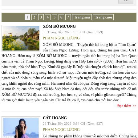
1
2
3
4
5
6
7
Trang sau
Trang cuối
XÓM BỜ MƯƠNG
30 Tháng Bảy 2026
1:56 CH
(Xem: 759)
PHẠM NGỌC LƯƠNG
XÓM BỜ MƯƠNG – Truyện thứ hai trong bộ ba "Tam Quan"
của Phạm Ngọc Lương. Hôm qua, chúng tôi giới thiệu CÁT
HOANG. Hôm nay là XÓM BỜ MƯƠNG – truyện ngắn thứ hai trong bộ ba Tam Quan
của nhà văn trẻ Phạm Ngọc Lương, từng đăng trên Hợp Lưu số 87 (2006). Hơn hai mươi
năm trước, nhà phê bình Thụy Khuê đã gọi đây là "một câu chuyện cổ tích kinh dị", nơi cái
chết của một dòng sông song hành với sự mục rữa của môi trường, sự tha hóa của con
người và số phận bi thảm của một đứa trẻ. Một truyện ngắn đầy chất thơ, nhưng càng đẹp
càng khiến người đọc rùng mình. Hai mươi năm đã trôi qua. Dòng sông trong truyện có còn
là một ẩn dụ của hôm nay? Xã hội Việt Nam đã thay đổi đến đâu trước những vấn đề mà
XÓM BỜ MƯƠNG đặt ra: môi trường, bạo lực, sự vô cảm, và phẩm giá con người? Chúng
tôi xin giới thiệu lại truyện ngắn này. Câu trả lời, có lẽ, xin dành cho mỗi bạn đọc.
Đọc thêm
CÁT HOANG
29 Tháng Bảy 2026
3:34 CH
(Xem: 827)
PHẠM NGỌC LƯƠNG
Có những tác phẩm không thuộc về một thời điểm. Chúng lặng