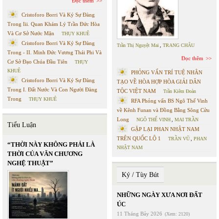
Đọc thêm
Cristoforo Borri Và Ký Sự Đàng
Trong Iii. Quan Khám Lý Trần Đức Hòa
Và Cơ Sở Nước Mặn
THỤY KHUÊ
Cristoforo Borri Và Ký Sự Đàng
Trần Thị Nguyệt Mai
,
TRANG CHÂU
Trong - II. Minh Đức Vương Thái Phi Và
Đọc thêm
Cơ Sở Đạo Chúa Đầu Tiên
THỤY
KHUÊ
PHỎNG VẤN TRÍ TUỆ NHÂN
Cristoforo Borri Và Ký Sự Đàng
TẠO VỀ HÒA HỢP HÒA GIẢI DÂN
Trong I. Đất Nước Và Con Người Đàng
TỘC VIỆT NAM
Trần Kiêm Đoàn
Trong
THỤY KHUÊ
RFA Phỏng vấn BS Ngô Thế Vinh
về Kênh Funan và Đồng Bằng Sông Cửu
Long
NGÔ THẾ VINH
,
MAI TRẦN
Tiểu Luận
GẶP LẠI PHAN NHẬT NAM
TRÊN QUỐC LỘ 1
TRẦN VŨ
,
PHAN
“THỜI NÀY KHÔNG PHẢI LÀ
NHẬT NAM
THỜI CỦA VĂN CHƯƠNG
NGHỆ THUẬT”
Ký / Tùy Bút
NHỮNG NGÀY XƯA NƠI ĐẤT
ÚC
11 Tháng Bảy 2026
(Xem: 2120)