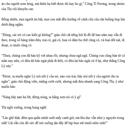
áo cho người xem lưng, mà thiên hạ biết được thì hay ho gì,” Công Tì Nương, trong nhóm
của Thị vội khuyên can.
Bỗng nhiên, mọi người im bặt, mọi con mắt đều hướng về cánh cửa của căn buồng họp kín
dưới tầng ngầm.
“Đúng, các trò có cao kiến gì không?” giáo chủ cất tiếng hỏi lũ đồ đệ bao năm nay vẫn đi
theo, trong số hàng trăm đứa, trai có, gái có, loại có dăm ba chữ cũng có, và loại dốt nát, dị
đoan, si muội cũng có.
“Thưa, chúng con đã bàn kỹ với nhau rồi, nhưng chưa ngã ngũ. Chúng con cũng bàn từ cả
tuần nay nữa, có đứa thì bảo ngài phải đi thôi, có đứa lại bảo ngài cứ ở lại, như thằng Công
Lý này.”
“Được, ta muốn nghe Lý nói nốt ý của nó, nào con trai, hãy nói nốt ý của ngươi cho ta
nghe”, giáo chủ động viên, miệng cười cười, nhưng mắt đưa nhanh sang Công Thị, ý như
muốn bảo:
“Nàng hãy tạm lui lời, đừng nóng, ta hẵng xem nó có ý gì”.
Thị ngồi xuống, trong bụng nghĩ:
“Lão ghê thật, đêm qua quần mình suốt mấy canh giờ, mà lửa dục vẫn như y nguyên trong
mắt! Lãi vẫn còn đủ sức để mò xuống tận đây để bịp bọn mê muội môn sinh!”