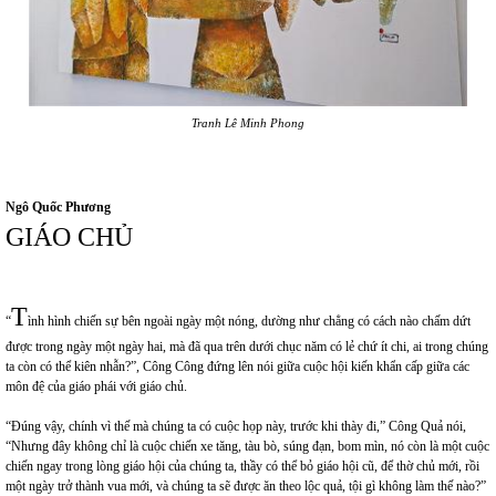
Tranh Lê Minh Phong
Ngô Quốc Phương
GIÁO CHỦ
T
“
ình hình chiến sự bên ngoài ngày một nóng, dường như chẳng có cách nào chấm dứt
được trong ngày một ngày hai, mà đã qua trên dưới chục năm có lẻ chứ ít chi, ai trong chúng
ta còn có thể kiên nhẫn?”, Công Công đứng lên nói giữa cuộc hội kiến khẩn cấp giữa các
môn đệ của giáo phái với giáo chủ.
“Đúng vậy, chính vì thế mà chúng ta có cuộc họp này, trước khi thày đi,” Công Quả nói,
“Nhưng đây không chỉ là cuộc chiến xe tăng, tàu bò, súng đạn, bom mìn, nó còn là một cuộc
chiến ngay trong lòng giáo hội của chúng ta, thầy có thể bỏ giáo hội cũ, để thờ chủ mới, rồi
một ngày trở thành vua mới, và chúng ta sẽ được ăn theo lộc quả, tội gì không làm thế nào?”