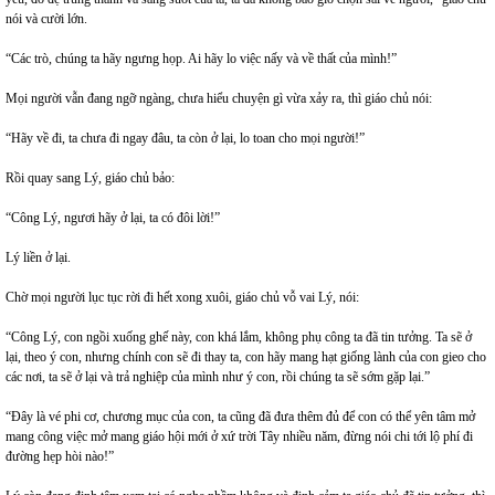
nói và cười lớn.
“Các trò, chúng ta hãy ngưng họp. Ai hãy lo việc nấy và về thất của mình!”
Mọi người vẫn đang ngỡ ngàng, chưa hiểu chuyện gì vừa xảy ra, thì giáo chủ nói:
“Hãy về đi, ta chưa đi ngay đâu, ta còn ở lại, lo toan cho mọi người!”
Rồi quay sang Lý, giáo chủ bảo:
“Công Lý, ngươi hãy ở lại, ta có đôi lời!”
Lý liền ở lại.
Chờ mọi người lục tục rời đi hết xong xuôi, giáo chủ vỗ vai Lý, nói:
“Công Lý, con ngồi xuống ghế này, con khá lắm, không phụ công ta đã tin tưởng. Ta sẽ ở
lại, theo ý con, nhưng chính con sẽ đi thay ta, con hãy mang hạt giống lành của con gieo cho
các nơi, ta sẽ ở lại và trả nghiệp của mình như ý con, rồi chúng ta sẽ sớm gặp lại.”
“Đây là vé phi cơ, chương mục của con, ta cũng đã đưa thêm đủ để con có thể yên tâm mở
mang công việc mở mang giáo hội mới ở xứ trời Tây nhiều năm, đừng nói chi tới lộ phí đi
đường hẹp hòi nào!”