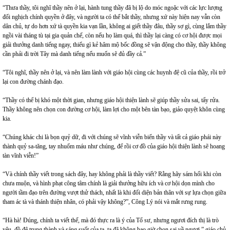
“Thưa thầy, tôi nghĩ thầy nên ở lại, hành tung thầy đã bị lộ do móc ngoặc với các lực lượng
đối nghịch chính quyền ở đây, và người ta có thể bắt thầy, nhưng xứ này hiện nay vẫn còn
dân chủ, tự do hơn xứ tà quyền kia vạn lần, không ai giết thầy đâu, thầy sợ gì, cùng lắm thầy
ngồi vài tháng tù tại gia quản chế, còn nếu họ làm quá, thì thầy lại càng có cơ hội được mọi
giải thưởng danh tiếng ngay, thiếu gì kẻ hâm mộ bốc đồng sẽ vận động cho thầy, thầy không
cần phải đi trời Tây mà danh tiếng nếu muốn sẽ đủ đầy cả.”
“Tôi nghĩ, thầy nên ở lại, và nên làm lành với giáo hội cùng các huynh đệ cũ của thầy, rồi trở
lại con đường chánh đạo.
“Thầy có thể bị khó một thời gian, nhưng giáo hội thiện lành sẽ giúp thầy sửa sai, tẩy rửa.
Thầy không nên chọn con đường cơ hội, làm lợi cho một bên tàn bạo, giảo quyệt khôn cùng
kia.
“Chúng khác chi là bọn quỷ dữ, đi với chúng sẽ vĩnh viễn biến thầy và tất cả giáo phái này
thành quỷ sa-tăng, tay nhuốm máu như chúng, để rồi cơ đồ của giáo hội thiện lành sẽ hoang
tàn vĩnh viễn!”
“Và chính thầy viết trong sách đây, hay không phải là thầy viết? Rằng hãy sám hối khi còn
chưa muộn, và hình phạt công tâm chính là giải thưởng hữu ích và cơ hội dọn mình cho
người tầm đạo trên đường vượt thử thách, nhất là khi đối diện bản thân với sự lựa chọn giữa
tham ác tà và thánh thiện nhân, có phải vậy không?”, Công Lý nói và mắt rưng rung.
“Hà hà! Đúng, chính ta viết thế, mà đó thực ra là ý của Tổ sư, nhưng ngươi đích thị là trò
yêu, đồ đệ trung thành và sáng suốt của ta, ta đã không bao giờ chọn sai về ngươi,” giáo chủ