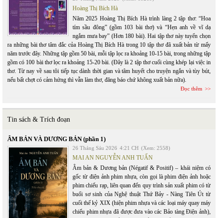
Hoàng Thị Bích Hà
Năm 2025 Hoàng Thị Bích Hà trình làng 2 tập thơ: “Hoa
tím sầu đông” (gồm 103 bài thơ) và “Hẹn anh về vĩ dạ
ngắm mưa bay” (Hơn 180 bài). Hai tập thơ này tuyển chọn
ra những bài thơ tâm đắc của Hoàng Thị Bích Hà trong 10 tập thơ đã xuất bản từ mấy
năm trước đây. Những tập gồm 50 bài, mỗi tập lọc ra khoảng 10-15 bài, trong những tập
gồm có 100 bài thơ lọc ra khoảng 15-20 bài. (Đây là 2 tập thơ cuối cùng khép lại việc in
thơ. Từ nay về sau tôi tiếp tục dành thời gian và tâm huyết cho truyện ngắn và tùy bút,
nếu bất chợt có cảm hứng thì vẫn làm thơ, đăng báo chứ không xuất bản nữa).
Đọc thêm
Tin sách & Trích đoạn
ÂM BẢN VÀ DƯƠNG BẢN (phần 1)
26 Tháng Sáu 2026
4:21 CH
(Xem: 2558)
MAI AN NGUYỄN ANH TUẤN
Âm bản & Dương bản (Négatif & Positif) – khái niệm có
gốc từ điện ảnh phim nhựa, còn gọi là phim điện ảnh hoặc
phim chiếu rạp, liên quan đến quy trình sản xuất phim có từ
buổi sơ sinh của Nghệ thuật Thứ Bảy - Nàng Tiên Út từ
cuối thế kỷ XIX (hiện phim nhựa và các loại máy quay máy
chiếu phim nhựa đã được đưa vào các Bảo tàng Điện ảnh),