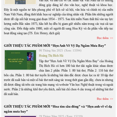
văn học và báo chí về các nhân vật Việt Nam đã có những
đóng góp đáng kể cho văn học, nghệ thuật và khoa học.
Đây là một nguồn tư liệu phong phú về lịch sử xã hội, văn hóa và chính trị của miền
Nam Việt Nam, đồng thời khắc họa sự nghiệp của từng nhân vật. Phần lớn những người
được đề cập nổi bật trong giai đoạn 1954 – 1975. Sau khi miền Nam thất thủ vào tay lực
lượng miền Bắc năm 1975, hầu hết họ đều bị giam giữ nhiều năm trong các trại cải tạo
cộng sản. Đến thập niên 1980, một số người đã sang Hoa Kỳ và đa phần vẫn tiếp tục
hoạt động sáng tạo.(TS. Eric Henry, dịch giả)
Đọc thêm
GIỚI THIỆU TÁC PHẨM MỚI “Hẹn Anh Về Vỹ Dạ Ngắm Mưa Bay”
06 Tháng Sáu 2025
(Xem: 13394)
Hoàng Thị Bích Hà
Tập thơ “Hẹn Anh Về Vỹ Dạ Ngắm Mưa Bay” của Hoàng
Thị Bích Hà có hơn 180 bài thơ dài ngắn khác nhau được
chia làm 2 phần: Phần 1: 80 bài thơ, Phần 2: 116 bài thơ
bốn câu. Phần 1: 80 bài thơ tuyển là những bài tâm đắc được chọn lọc ra từ 10 tập thơ
trước đã xuất bản và một số bài thơ mới sáng tác trong thời gian gần đây, chưa in nhưng
đã được đăng tải trên các trang báo mạng và website Văn học Nghệ thuật trong và ngoài
nước. Phần 2 là những khổ thơ yêu thích, mỗi bài chỉ chon 4 câu trong số những bài thơ
đã xuất bản.
Đọc thêm
GIỚI THIỆU TÁC PHẨM MỚI “Hoa tím sầu đông” và “Hẹn anh về vĩ dạ
ngắm mưa bay”
29 Tháng Năm 2025
(Xem: 15219)