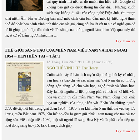
cái quy trình mà nếu ai đó muốn tìm hiểu trên Google sẽ
không bao giờ có được thông tin đầy đủ… Nhưng, cuốn
sách này không đi sâu vào công nghệ Điện ảnh, chỉ mượn
khái niệm Âm bản & Dương bản như một cánh cửa ban đầu, một ký hiệu nghệ thuật
nhỏ để phác họa hành trình tinh thần của tác giả, cùng đôi ba lát cắt tự sự về nghề qua đó
hé lộ giúp người đọc đôi chút về đời sống của những người làm phim Việt qua mấy thế
hệ, ở xứ sở Lắm người nhiều ma …
Đọc thêm
THẾ GIỚI SÁNG TẠO CỦA MIỀN NAM VIỆT NAM VÀ HẢI NGOẠI
1954 – ĐẾN HIỆN TẠI – TẬP 1
13 Tháng Tám 2025
9:11 CH
(Xem: 12056)
NGÔ THẾ VINH
,
TS Eric Henry
Cuốn sách này là bản dịch tuyển tập những bút ký cá nhân,
văn học và báo chí về các nhân vật Việt Nam đã có những
đóng góp đáng kể cho văn học, nghệ thuật và khoa học.
Đây là một nguồn tư liệu phong phú về lịch sử xã hội, văn
hóa và chính trị của miền Nam Việt Nam, đồng thời khắc
họa sự nghiệp của từng nhân vật. Phần lớn những người
được đề cập nổi bật trong giai đoạn 1954 – 1975. Sau khi miền Nam thất thủ vào tay lực
lượng miền Bắc năm 1975, hầu hết họ đều bị giam giữ nhiều năm trong các trại cải tạo
cộng sản. Đến thập niên 1980, một số người đã sang Hoa Kỳ và đa phần vẫn tiếp tục
hoạt động sáng tạo.(TS. Eric Henry, dịch giả)
Đọc thêm