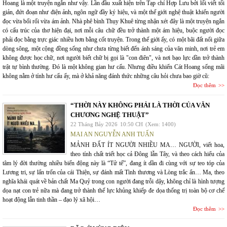
Hoang là một truyện ngắn như vậy. Lần đầu xuất hiện trên Tạp chí Hợp Lưu bởi lối viết tối
giản, đứt đoạn như điện ảnh, ngôn ngữ đầy ký hiệu, và một thế giới nghệ thuật khiến người
đọc vừa bối rối vừa ám ảnh. Nhà phê bình Thụy Khuê từng nhận xét đây là một truyện ngắn
có cấu trúc của thơ hiện đại, nơi mỗi câu chữ đều trở thành một ám hiệu, buộc người đọc
phải đọc bằng trực giác nhiều hơn bằng cốt truyện. Trong thế giới ấy, có một bãi đất nổi giữa
dòng sông, một cộng đồng sống như chưa từng biết đến ánh sáng của văn minh, nơi trẻ em
không được học chữ, nơi người biết chữ bị gọi là "con điên", và nơi bạo lực dần trở thành
trật tự bình thường. Đó là một không gian hư cấu. Nhưng điều khiến Cát Hoang sống mãi
không nằm ở tính hư cấu ấy, mà ở khả năng đánh thức những câu hỏi chưa bao giờ cũ:
Đọc thêm
“THỜI NÀY KHÔNG PHẢI LÀ THỜI CỦA VĂN
CHƯƠNG NGHỆ THUẬT”
22 Tháng Bảy 2026
10:50 CH
(Xem: 1400)
MAI AN NGUYỄN ANH TUẤN
MẢNH ĐẤT ÍT NGƯỜI NHIỀU MA… NGƯỜI, viết hoa,
theo tính chất triết học cả Đông lẫn Tây, và theo cách hiểu của
tâm lý đời thường nhiều biến động này là “Tử tế”, đang ít dần đi cùng với sự teo tóp của
Lương tri, sự lẩn trốn của cái Thiện, sự đánh mất Tình thương và Lòng trắc ẩn… Ma, theo
nghĩa khái quát về bản chất Ma Quỷ trong con người đang trỗi dậy, không chỉ là hình tượng
dọa nạt con trẻ nữa mà đang trở thành thế lực khủng khiếp đe dọa thống trị toàn bộ cơ chế
hoạt động lẫn tinh thần – đạo lý xã hội…
Đọc thêm