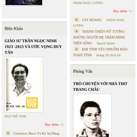
PHẠM NGỌC LƯƠNG
Đọc thêm
CÁT HOANG
PHẠM NGỌC
LƯƠNG
Biên Khảo
THÁNH THIÊN NỮ TƯỚNG -
NHỮNG NGƯỜI MẸ TRẦM MÌNH
GIÁO SƯ TRẦN NGỌC NINH
TRÊN SÔNG
Nguyệt Quỳnh
1923 -2025 VÀ ƯỚC VỌNG DUY
KHI TÌNH YÊU NHUỐM MÀU
TÂN
TOAN TÍNH
Hoàng Thị Bích Hà
Phỏng Vấn
TRÒ CHUYỆN VỚI NHÀ THƠ
TRANG CHÂU
NGÔ THẾ VINH
Đọc thêm
Cristoforo Borri Và Ký Sự Đàng