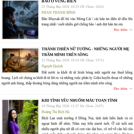
BÃO Ở VÙNG BIÊN
22 Tháng Bảy 2026
10:23 CH
(Xem: 1632)
PHAN THANH BÌNH
Bão Maysak đổ bộ vào Móng Cái / các bản tin điện tử dồn lên
trang nhất / suốt nhiều giờ chống bão / anh đợi bản tin em
Đọc thêm
THÁNH THIÊN NỮ TƯỚNG - NHỮNG NGƯỜI MẸ
TRẦM MÌNH TRÊN SÔNG
22 Tháng Bảy 2026
10:14 CH
(Xem: 1371)
Nguyệt Quỳnh
Đất nước ta khởi đi từ hình bóng một người mẹ thuở hồng
hoang. Lịch sử chúng ta khởi đi từ lời ru và những cuộc phân ly. Giữa huyền thoại về những
người anh hùng, thấp thoáng bóng dáng những người mẹ trầm mình trên sông.
Đọc thêm
KHI TÌNH YÊU NHUỐM MÀU TOAN TÍNH
14 Tháng Bảy 2026
12:37 SA
(Xem: 2147)
Hoàng Thị Bích Hà
Bích Lan sinh trưởng ở Đồng Nai, tính tình hiền lành và có
ngoại hình dễ nhìn. Năm nay bốn mươi tuổi. Ở cái tuổi mà
nhiều người phụ nữ đã có con vào đại học, cô trở về căn hộ của