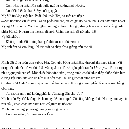
— Bác có tin gì của anh Vũ không ?
— Có... Nhưng mà... Mẹ anh ngập ngừng không nói hết câu.
— Anh Vũ thế nào bác ? Vy cuống quýt.
Mẹ Vũ im lặng một lúc. Phải khó khăn lắm, bà mới nói tiếp :
—Vũ nhờ bác xin lỗi con. Nó đã phản bội con, và cô gái đó đã có thai. Con hãy quên nó đi...
Vy ngước nhìn mẹ Vũ. Cô nghĩ mình nghe lầm. Không , không bao giờ cô nghĩ rằng anh
phản bội cô. Nhưng mà mẹ anh đã nói . Chính mẹ anh đã nói như thế.
Vy bật khóc :
— Không , anh Vũ không bao giờ đối xử như thế với con.
Mẹ anh ôm cô vào lòng . Nước mắt bà chảy từng giòng trên tóc cô.
Minh đặt từng món quà xuống bàn. Con gấu bông màu hồng ôm quả tim màu trắng . Vũ
từng nói anh rất thú vị khi nhấn vào quả tim đó, sẽ nghe phát ra câu
I love you
, dễ thương
như giọng nói của cô. Một chiếc hộp xinh xắn , trong suốt, có thể nhìn thấy chiếc nhẫn kim
cương lấp lánh, mà anh đã nửa đùa nửa thật , là “để giữ chặt cuộc đời em “.
Cô đã chờ đợi những món quà này biết bao nhiêu . Nhưng không phải để nhận được bằng
cách này.
— Tại sao là anh , mà không phải là Vũ mang đến cho Vy ?
Minh nhìn Vy. Cô không hề chạm tay đến món quà. Cô cũng không khóc.Nhưng bàn tay cô
run rẩy , xoắn chặt lấy nhau như cố ghìm lại nỗi đau.
Minh cúi mặt, ngập ngừng buông ra từng câu chữ :
— Anh về để thay Vũ nói lời xin lỗi em...