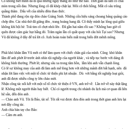
Cô không biết mình đã đi qua những ngày tháng đó như thế nào. Thời gian đã làm cô chai
mòn trong nỗi đau. Nhưng lòng cô đã khép chặt lại. Môi cô thôi hồng. Mắt cô sâu trũng
quầng thâm . Dấu vết của nhiều đêm thao thức.
Thành phố đang rộn rịp đón chào Giáng Sinh. Những cửa hiệu sáng choang bảng quảng cáo
chớp đèn. Các nhà thờ đã giăng đèn , trang hoàng hang đá. Cô thấy mình lạc lỏng quá giữa
không khí hội hè. Trái tim cô chợt nhói lên . Đã gần hai năm rồi sao ? Không bao giờ cô
quên được cảm giác hụt hẫng đó. Trăm ngàn lần cô quắt quay với câu hỏi
Tại sao
? Nhưng
Vũ đã không ở đây để trả lời cô. Anh hoàn toàn biến mất trong biển đời mênh mông.
Phải khó khăn lắm Vũ mới có thể làm quen với chiếc chân giả của mình. Cũng khó khăn
lắm để anh phớt lờ trước ánh nhìn tội nghiệp của người khác , và tiếp tục bước với dáng đi
không bình thường. Phớt lờ, nhưng sâu xa trong tâm hồn, lắm khi anh vẫn chạnh lòng.
Có lẽ sự không may của anh đã làm anh mở lòng hơn với những mảnh đời bất hạnh, nên đã
nhận lời làm việc với một tổ chức từ thiện phi lợi nhuận . Dù với bằng tốt nghiệp loại giỏi,
anh đã được nhiều công ty lớn chào mời.
Nhận công tác nối kết với một số tổ chức từ thiện ở VN, anh trở về. Lần trở về này thật lặng
lẽ. Không một người thân hay biết. Chỉ có người trong chi nhánh du lịch mà cơ quan đã liên
hệ sẵn, đến đón anh .
— Chào anh Vũ. Tôi là Bảo, tài xế. Tôi rất vui được đưa đón anh trong thời gian anh lưu lại
nơi đây công tác.
Anh chìa bàn tay cho Bảo:
— Cảm ơn anh.