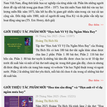
Nam Việt Nam, đồng thời khắc họa sự nghiệp của từng nhân vật. Phần lớn những người
được đề cập nổi bật trong giai đoạn 1954 – 1975. Sau khi miền Nam thất thủ vào tay lực
lượng miền Bắc năm 1975, hầu hết họ đều bị giam giữ nhiều năm trong các trại cải tạo
cộng sản. Đến thập niên 1980, một số người đã sang Hoa Kỳ và đa phần vẫn tiếp tục
hoạt động sáng tạo.(TS. Eric Henry, dịch giả)
Đọc thêm
GIỚI THIỆU TÁC PHẨM MỚI “Hẹn Anh Về Vỹ Dạ Ngắm Mưa Bay”
06 Tháng Sáu 2025
(Xem: 13397)
Hoàng Thị Bích Hà
Tập thơ “Hẹn Anh Về Vỹ Dạ Ngắm Mưa Bay” của Hoàng
Thị Bích Hà có hơn 180 bài thơ dài ngắn khác nhau được
chia làm 2 phần: Phần 1: 80 bài thơ, Phần 2: 116 bài thơ
bốn câu. Phần 1: 80 bài thơ tuyển là những bài tâm đắc được chọn lọc ra từ 10 tập thơ
trước đã xuất bản và một số bài thơ mới sáng tác trong thời gian gần đây, chưa in nhưng
đã được đăng tải trên các trang báo mạng và website Văn học Nghệ thuật trong và ngoài
nước. Phần 2 là những khổ thơ yêu thích, mỗi bài chỉ chon 4 câu trong số những bài thơ
đã xuất bản.
Đọc thêm
GIỚI THIỆU TÁC PHẨM MỚI “Hoa tím sầu đông” và “Hẹn anh về vĩ dạ
ngắm mưa bay”
29 Tháng Năm 2025
(Xem: 15221)
Hoàng Thị Bích Hà
Năm 2025 Hoàng Thị Bích Hà trình làng 2 tập thơ: “Hoa