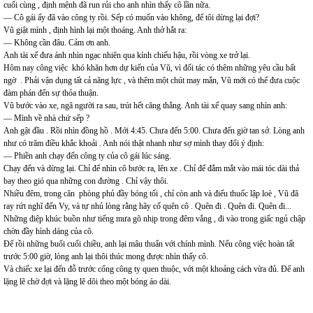
cuối cùng , định mệnh đã run rủi cho anh nhìn thấy cô lần nữa.
— Cô gái ấy đã vào công ty rồi. Sếp có muốn vào không, để tôi dừng lại đợi?
Vũ giật mình , định hình lại một thoáng. Anh thở hắt ra:
— Không cần đâu. Cảm ơn anh.
Anh tài xế đưa ánh nhìn ngạc nhiên qua kính chiếu hậu, rồi vòng xe trở lại.
Hôm nay công việc khó khăn hơn dự kiến của Vũ, vì đối tác có thêm những yêu cầu bất
ngờ . Phải vận dụng tất cả năng lực , và thêm một chút may mắn, Vũ mới có thể đưa cuộc
đàm phán đến sự thỏa thuận.
Vũ bước vào xe, ngã người ra sau, trút hết căng thẳng. Anh tài xế quay sang nhìn anh:
— Mình về nhà chứ sếp ?
Anh gật đầu . Rồi nhìn đồng hồ . Mới 4:45. Chưa đến 5:00. Chưa đến giờ tan sở. Lòng anh
như có trăm điều khắc khoải . Anh nói thật nhanh như sợ mình thay đổi ý định:
— Phiền anh chạy đến công ty của cô gái lúc sáng.
Chạy đến và dừng lại. Chỉ để nhìn cô bước ra, lên xe . Chỉ để đắm mắt vào mái tóc dài thả
bay theo gió qua những con đường . Chỉ vậy thôi.
Nhiều đêm, trong căn phòng phủ đầy bóng tối , chỉ còn anh và điếu thuốc lập loè , Vũ đã
ray rứt nghĩ đến Vy, và tự nhủ lòng rằng hãy cố quên cô . Quên đi . Quên đi. Quên đi...
Những điệp khúc buồn như tiếng mưa gõ nhịp trong đêm vắng , đi vào trong giấc ngủ chập
chờn đầy hình dáng của cô.
Để rồi những buổi cuối chiều, anh lại mâu thuẩn với chính mình. Nếu công việc hoàn tất
trước 5:00 giờ, lòng anh lại thôi thúc mong được nhìn thấy cô.
Và chiếc xe lại đến đỗ trước cổng công ty quen thuộc, với một khoảng cách vừa đủ. Để anh
lặng lẽ chờ đợi và lặng lẽ dõi theo một bóng áo dài.