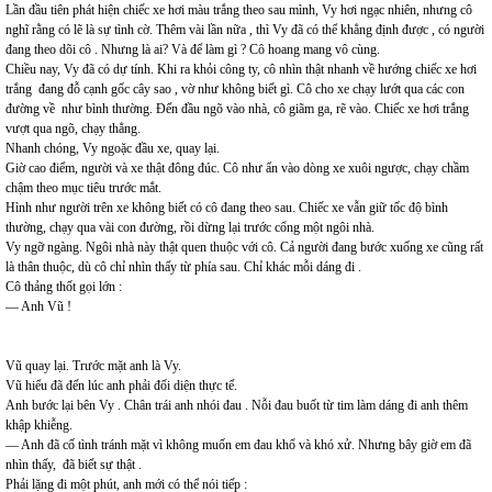
Lần đầu tiên phát hiện chiếc xe hơi màu trắng theo sau mình, Vy hơi ngạc nhiên, nhưng cô
nghĩ rằng có lẽ là sự tình cờ. Thêm vài lần nữa , thì Vy đã có thể khẳng định được , có người
đang theo dõi cô . Nhưng là ai? Và để làm gì ? Cô hoang mang vô cùng.
Chiều nay, Vy đã có dự tính. Khi ra khỏi công ty, cô nhìn thật nhanh về hướng chiếc xe hơi
trắng đang đỗ cạnh gốc cây sao , vờ như không biết gì. Cô cho xe chạy lướt qua các con
đường về như bình thường. Đến đầu ngõ vào nhà, cô giãm ga, rẽ vào. Chiếc xe hơi trắng
vượt qua ngõ, chạy thẳng.
Nhanh chóng, Vy ngoặc đầu xe, quay lại.
Giờ cao điểm, người và xe thật đông đúc. Cô như ẩn vào dòng xe xuôi ngược, chạy chầm
chậm theo mục tiêu trước mắt.
Hình như người trên xe không biết có cô đang theo sau. Chiếc xe vẫn giữ tốc độ bình
thường, chạy qua vài con đường, rồi dừng lại trước cổng một ngôi nhà.
Vy ngỡ ngàng. Ngôi nhà này thật quen thuộc với cô. Cả người đang bước xuống xe cũng rất
là thân thuộc, dù cô chỉ nhìn thấy từ phía sau. Chỉ khác mỗi dáng đi .
Cô thảng thốt gọi lớn :
— Anh Vũ !
Vũ quay lại. Trước mặt anh là Vy.
Vũ hiểu đã đến lúc anh phải đối diện thực tế.
Anh bước lại bên Vy . Chân trái anh nhói đau . Nỗi đau buốt từ tim làm dáng đi anh thêm
khập khiễng.
— Anh đã cố tình tránh mặt vì không muốn em đau khổ và khó xử. Nhưng bây giờ em đã
nhìn thấy, đã biết sự thật .
Phải lặng đi một phút, anh mới có thể nói tiếp :