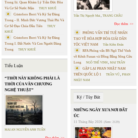
Trong Iii. Quan Khám Lý Trần Đức Hòa
Và Cơ Sở Nước Mặn
THỤY KHUÊ
Cristoforo Borri Và Ký Sự Đàng
Trần Thị Nguyệt Mai
,
TRANG CHÂU
Trong - II. Minh Đức Vương Thái Phi Và
Đọc thêm
Cơ Sở Đạo Chúa Đầu Tiên
THỤY
KHUÊ
PHỎNG VẤN TRÍ TUỆ NHÂN
Cristoforo Borri Và Ký Sự Đàng
TẠO VỀ HÒA HỢP HÒA GIẢI DÂN
Trong I. Đất Nước Và Con Người Đàng
TỘC VIỆT NAM
Trần Kiêm Đoàn
Trong
THỤY KHUÊ
RFA Phỏng vấn BS Ngô Thế Vinh
về Kênh Funan và Đồng Bằng Sông Cửu
Long
NGÔ THẾ VINH
,
MAI TRẦN
Tiểu Luận
GẶP LẠI PHAN NHẬT NAM
TRÊN QUỐC LỘ 1
TRẦN VŨ
,
PHAN
“THỜI NÀY KHÔNG PHẢI LÀ
NHẬT NAM
THỜI CỦA VĂN CHƯƠNG
NGHỆ THUẬT”
Ký / Tùy Bút
NHỮNG NGÀY XƯA NƠI ĐẤT
ÚC
11 Tháng Bảy 2026
(Xem: 2129)
MAI AN NGUYỄN ANH TUẤN
Đọc thêm