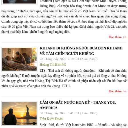
Tradition (Tạm dịch là Đồ Gốm Việt Nam: Một Truyền Thống
Riêng Biệt), của viện bảo tàng Seattle Art Museum được trưng
bày trong từ những năm qua, vẫn còn để lại một số đồ cổ Việt Nam tiêu biểu. Tôi đã tham
dự để giúp một số việc chuyển ngữ và một vài vấn đề tổ chức liên quan đến cộng đồng.
Chính trong dịp này, tôi có cơ hội tìm hiểu thêm về các viện bảo tàng và nhất là có dịp nghiên
cứu về đồ gốm Việt Nam mà trong bao nhiêu thế kỷ qua đã bị chính người Việt đặt vào một
địa vị quá thấp kém, khiến ít người ngó ngàng đến.
Đọc thêm
KHI ANH ĐI KHÔNG NGƯỜI ĐƯA ĐÓN KHI ANH
VỀ TÁM CHÍN NGƯỜI KHIÊNG
08 Tháng Bảy 2026
7:19 CH
(Xem: 2360)
Hoàng Thị Bích Hà
LTS: "Khi anh đi không người đưa đón – Khi anh về tám chín
người khiêng" là một truyện ngắn lay động về sự phản bội, sự trả giá và lòng vị tha. Không
lên án gay gắt, nhà văn Hoàng Thị Bích Hà để chính số phận nhân vật cất lên bài học về
nhân quả và giá trị của nghĩa tình tào khang. TCHL
Đọc thêm
CÁM ƠN ĐẤT NƯỚC HOA KỲ - THANK YOU,
AMERICA
08 Tháng Bảy 2026
5:41 CH
(Xem: 1980)
Trần Kiêm Đoàn
Sinh 1946, tôi rời Việt Nam năm 1982 – 36 tuổi – và sống tại