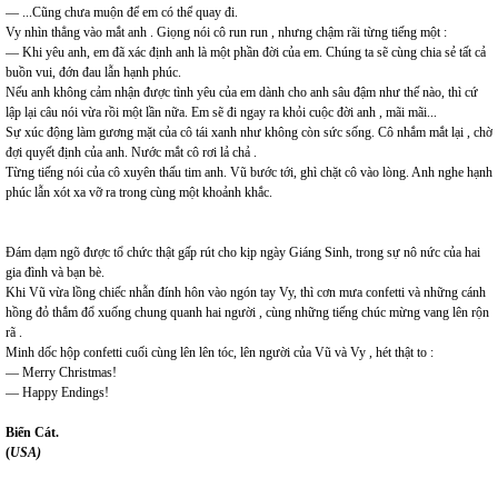
— ...Cũng chưa muộn để em có thể quay đi.
Vy nhìn thẳng vào mắt anh . Giọng nói cô run run , nhưng chậm rãi từng tiếng một :
— Khi yêu anh, em đã xác định anh là một phần đời của em. Chúng ta sẽ cùng chia sẻ tất cả
buồn vui, đớn đau lẫn hạnh phúc.
Nếu anh không cảm nhận được tình yêu của em dành cho anh sâu đậm như thế nào, thì cứ
lập lại câu nói vừa rồi một lần nữa. Em sẽ đi ngay ra khỏi cuộc đời anh , mãi mãi...
Sự xúc động làm gương mặt của cô tái xanh như không còn sức sống. Cô nhắm mắt lại , chờ
đợi quyết định của anh. Nước mắt cô rơi lả chả .
Từng tiếng nói của cô xuyên thấu tim anh. Vũ bước tới, ghì chặt cô vào lòng. Anh nghe hạnh
phúc lẫn xót xa vỡ ra trong cùng một khoảnh khắc.
Đám dạm ngõ được tổ chức thật gấp rút cho kịp ngày Giáng Sinh, trong sự nô nức của hai
gia đình và bạn bè.
Khi Vũ vừa lồng chiếc nhẫn đính hôn vào ngón tay Vy, thì cơn mưa confetti và những cánh
hồng đỏ thắm đổ xuống chung quanh hai người , cùng những tiếng chúc mừng vang lên rộn
rã .
Minh dốc hộp confetti cuối cùng lên lên tóc, lên người của Vũ và Vy , hét thật to :
— Merry Christmas!
— Happy Endings!
Biển Cát.
(
U
SA)