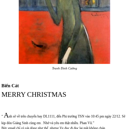
Tranh Đinh Cường
Biển Cát
MERRY CHRISTMAS
A
“
nh sẽ về trên chuyến bay DL1111, đến Phi trường TSN vào 10:45 pm ngày 22/12. Sẽ
kịp đón Giáng Sinh cùng em . Nhớ và yêu em thật nhiều. Phan Vũ.”
Bức email chỉ có vài dòng như thế, nhưng Vy đọc đi đọc lại mãi không chán.