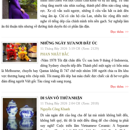
mình mỗi chiều với một chùm chìa khóa và sự im lặng. Từ ban
công tầng mười sáu nhìn xuống, thành phố đêm nào cũng sáng
rực. Xe cộ vẫn xuôi ngược, những ô cửa vẫn hắt ra ánh đèn
vàng ấm áp. Chỉ có căn hộ của Lan, nhiều lúc rộng đến mức
nghe rõ tiếng dép của chính mình trên nền gạch. Sự nghiệp làm
ăn thì thuận tiện nhưng về đường tình duyên thì có phần lận đận.
Đọc thêm
NHỮNG NGÀY XƯA NƠI ĐẤT ÚC
11 Tháng Bảy 2026
5:19 CH
(Xem: 2129)
PHAN NHẬT BẮC
-Năm 1978 Tôi đặt chân đến Úc sau hơn 9 tháng ở Indonesia,
dừng Sydney chuyển tiếp đến Thành phố một ngày có bốn mùa
là Melbourne, chuyến bay Qantas khổng lồ 747 chở một nhóm 100 người chia ra lên khu
vực thượng hạng trên chóp mũi. Tôi mang đôi dép hai màu chiếc đực chiếc cái đi bơ vơ giữa
đám đông người Việt gốc Tàu cùng vali sang trọng.
Đọc thêm
DI SẢN VÔ THỪA NHẬN
11 Tháng Bảy 2026
2:04 CH
(Xem: 2018)
Nguyễn Công Khanh
Di sản ngàn đời của ông cha để lại mà mình không biết đến,
không biết quý, thì đó là một điều đáng để cho chúng ta phải
suy nghĩ! Cuộc triển lãm Vietnamese Ceramic: A Separate