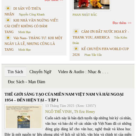
DI SẢN VÔ THỪA
NHẬN
Nguyễn Công Khanh
PHAN NHẬT BẮC
KHI NHÀ VĂN NGỪNG VIẾT:
Đọc thêm
CÁI CHẾT KHÔNG CÓ ĐÁM
CÁM ƠN ĐẤT NƯỚC HOA KỲ -
TANG
Minh Hạo
THANK YOU, AMERICA
Trần Kiêm
Việt Nam- THÁNG TƯ: KHI MỘT
Đoàn
NGÀY LÀ LỄ, NHƯNG CŨNG LÀ
KỂ CHUYỆN FIFA WORLD CUP
TANG
Minh Hạo
2026
Phan Tấn Uẩn
Tin Sách
Chuyển Ngữ
Video & Audio : Nhạc & . . .
Đọc Sách - Mạn Đàm
THẾ GIỚI SÁNG TẠO CỦA MIỀN NAM VIỆT NAM VÀ HẢI NGOẠI
1954 – ĐẾN HIỆN TẠI – TẬP 1
13 Tháng Tám 2025
(Xem: 12057)
NGÔ THẾ VINH
,
TS Eric Henry
Cuốn sách này là bản dịch tuyển tập những bút ký cá nhân,
văn học và báo chí về các nhân vật Việt Nam đã có những
đóng góp đáng kể cho văn học, nghệ thuật và khoa học.
Đây là một nguồn tư liệu phong phú về lịch sử xã hội, văn hóa và chính trị của miền