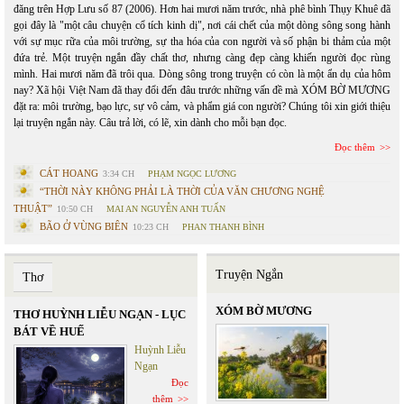
đăng trên Hợp Lưu số 87 (2006). Hơn hai mươi năm trước, nhà phê bình Thụy Khuê đã
gọi đây là "một câu chuyện cổ tích kinh dị", nơi cái chết của một dòng sông song hành
với sự mục rữa của môi trường, sự tha hóa của con người và số phận bi thảm của một
đứa trẻ. Một truyện ngắn đầy chất thơ, nhưng càng đẹp càng khiến người đọc rùng
mình. Hai mươi năm đã trôi qua. Dòng sông trong truyện có còn là một ẩn dụ của hôm
nay? Xã hội Việt Nam đã thay đổi đến đâu trước những vấn đề mà XÓM BỜ MƯƠNG
đặt ra: môi trường, bạo lực, sự vô cảm, và phẩm giá con người? Chúng tôi xin giới thiệu
lại truyện ngắn này. Câu trả lời, có lẽ, xin dành cho mỗi bạn đọc.
Đọc thêm
CÁT HOANG
3:34 CH
PHẠM NGỌC LƯƠNG
“THỜI NÀY KHÔNG PHẢI LÀ THỜI CỦA VĂN CHƯƠNG NGHỆ
THUẬT”
10:50 CH
MAI AN NGUYỄN ANH TUẤN
BÃO Ở VÙNG BIÊN
10:23 CH
PHAN THANH BÌNH
Truyện Ngắn
Thơ
XÓM BỜ MƯƠNG
THƠ HUỲNH LIỄU NGẠN - LỤC
BÁT VỀ HUẾ
Huỳnh Liễu
Ngạn
Đọc
thêm