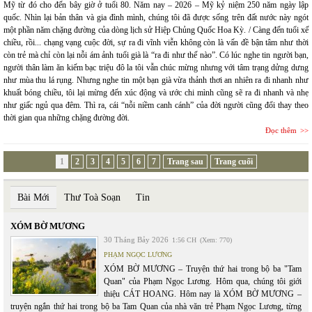
Mỹ từ đó cho đến bây giờ ở tuổi 80. Năm nay – 2026 – Mỹ kỷ niệm 250 năm ngày lập
quốc. Nhìn lại bản thân và gia đình mình, chúng tôi đã được sống trên đất nước này ngót
một phần năm chặng đường của dòng lịch sử Hiệp Chủng Quốc Hoa Kỳ. / Càng đến tuổi xế
chiều, rồi... chạng vạng cuộc đời, sự ra đi vĩnh viễn không còn là vấn đề bận tâm như thời
còn trẻ mà chỉ còn lại nỗi ám ảnh tuổi già là “ra đi như thế nào”. Có lúc nghe tin người bạn,
người thân làm ăn kiếm bạc triệu đô la tôi vẫn chúc mừng nhưng với tâm trạng dửng dưng
như mùa thu lá rụng. Nhưng nghe tin một bạn già vừa thảnh thơi an nhiên ra đi nhanh như
khuất bóng chiều, tôi lại mừng đến xúc động và ước chi mình cũng sẽ ra đi nhanh và nhẹ
như giấc ngủ qua đêm. Thì ra, cái “nỗi niềm canh cánh” của đời người cũng đổi thay theo
thời gian qua những chặng đường đời.
Đọc thêm
1
2
3
4
5
6
7
Trang sau
Trang cuối
Bài Mới
Thư Toà Soạn
Tin
XÓM BỜ MƯƠNG
30 Tháng Bảy 2026
1:56 CH
(Xem: 770)
PHẠM NGỌC LƯƠNG
XÓM BỜ MƯƠNG – Truyện thứ hai trong bộ ba "Tam
Quan" của Phạm Ngọc Lương. Hôm qua, chúng tôi giới
thiệu CÁT HOANG. Hôm nay là XÓM BỜ MƯƠNG –
truyện ngắn thứ hai trong bộ ba Tam Quan của nhà văn trẻ Phạm Ngọc Lương, từng