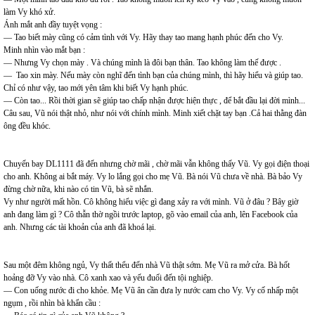
làm Vy khó xử.
Ánh mắt anh đầy tuyệt vọng :
— Tao biết mày cũng có cảm tình với Vy. Hãy thay tao mang hạnh phúc đến cho Vy.
Minh nhìn vào mắt bạn :
— Nhưng Vy chọn mày . Và chúng mình là đôi bạn thân. Tao không làm thế được .
— Tao xin mày. Nếu mày còn nghĩ đến tình bạn của chúng mình, thì hãy hiểu và giúp tao.
Chỉ có như vậy, tao mới yên tâm khi biết Vy hạnh phúc.
— Còn tao... Rồi thời gian sẽ giúp tao chấp nhận được hiện thực , để bắt đầu lại đời mình...
Câu sau, Vũ nói thật nhỏ, như nói với chính mình. Minh xiết chặt tay bạn .Cả hai thằng đàn
ông đều khóc.
Chuyến bay DL1111 đã đến nhưng chờ mãi , chờ mãi vẫn không thấy Vũ. Vy gọi điện thoại
cho anh. Không ai bắt máy. Vy lo lắng gọi cho mẹ Vũ. Bà nói Vũ chưa về nhà. Bà bảo Vy
đừng chờ nữa, khi nào có tin Vũ, bà sẽ nhắn.
Vy như người mất hồn. Cô không hiểu việc gì đang xảy ra với mình. Vũ ở đâu ? Bây giờ
anh đang làm gì ? Cô thẫn thờ ngồi trước laptop, gõ vào email của anh, lên Facebook của
anh. Nhưng các tài khoản của anh đã khoá lại.
Sau một đêm không ngủ, Vy thất thểu đến nhà Vũ thật sớm. Mẹ Vũ ra mở cửa. Bà hốt
hoảng đỡ Vy vào nhà. Cô xanh xao và yếu đuối đến tội nghiệp.
— Con uống nước đi cho khỏe. Mẹ Vũ ân cần đưa ly nước cam cho Vy. Vy cố nhấp một
ngụm , rồi nhìn bà khẩn cầu :