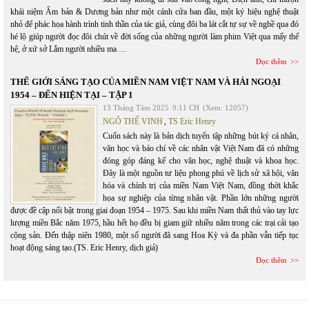
khái niệm Âm bản & Dương bản như một cánh cửa ban đầu, một ký hiệu nghệ thuật
nhỏ để phác họa hành trình tinh thần của tác giả, cùng đôi ba lát cắt tự sự về nghề qua đó
hé lộ giúp người đọc đôi chút về đời sống của những người làm phim Việt qua mấy thế
hệ, ở xứ sở Lắm người nhiều ma …
Đọc thêm
THẾ GIỚI SÁNG TẠO CỦA MIỀN NAM VIỆT NAM VÀ HẢI NGOẠI
1954 – ĐẾN HIỆN TẠI – TẬP 1
13 Tháng Tám 2025
9:11 CH
(Xem: 12057)
NGÔ THẾ VINH
,
TS Eric Henry
Cuốn sách này là bản dịch tuyển tập những bút ký cá nhân,
văn học và báo chí về các nhân vật Việt Nam đã có những
đóng góp đáng kể cho văn học, nghệ thuật và khoa học.
Đây là một nguồn tư liệu phong phú về lịch sử xã hội, văn
hóa và chính trị của miền Nam Việt Nam, đồng thời khắc
họa sự nghiệp của từng nhân vật. Phần lớn những người
được đề cập nổi bật trong giai đoạn 1954 – 1975. Sau khi miền Nam thất thủ vào tay lực
lượng miền Bắc năm 1975, hầu hết họ đều bị giam giữ nhiều năm trong các trại cải tạo
cộng sản. Đến thập niên 1980, một số người đã sang Hoa Kỳ và đa phần vẫn tiếp tục
hoạt động sáng tạo.(TS. Eric Henry, dịch giả)
Đọc thêm