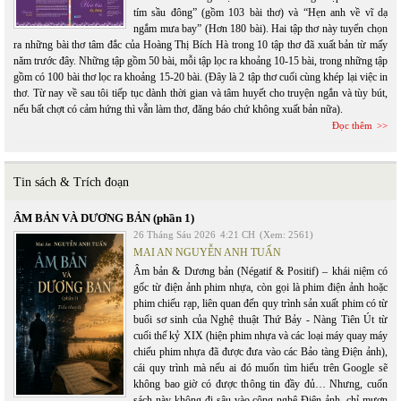
tím sầu đông” (gồm 103 bài thơ) và “Hẹn anh về vĩ dạ
ngắm mưa bay” (Hơn 180 bài). Hai tập thơ này tuyển chọn
ra những bài thơ tâm đắc của Hoàng Thị Bích Hà trong 10 tập thơ đã xuất bản từ mấy
năm trước đây. Những tập gồm 50 bài, mỗi tập lọc ra khoảng 10-15 bài, trong những tập
gồm có 100 bài thơ lọc ra khoảng 15-20 bài. (Đây là 2 tập thơ cuối cùng khép lại việc in
thơ. Từ nay về sau tôi tiếp tục dành thời gian và tâm huyết cho truyện ngắn và tùy bút,
nếu bất chợt có cảm hứng thì vẫn làm thơ, đăng báo chứ không xuất bản nữa).
Đọc thêm
Tin sách & Trích đoạn
ÂM BẢN VÀ DƯƠNG BẢN (phần 1)
26 Tháng Sáu 2026
4:21 CH
(Xem: 2561)
MAI AN NGUYỄN ANH TUẤN
Âm bản & Dương bản (Négatif & Positif) – khái niệm có
gốc từ điện ảnh phim nhựa, còn gọi là phim điện ảnh hoặc
phim chiếu rạp, liên quan đến quy trình sản xuất phim có từ
buổi sơ sinh của Nghệ thuật Thứ Bảy - Nàng Tiên Út từ
cuối thế kỷ XIX (hiện phim nhựa và các loại máy quay máy
chiếu phim nhựa đã được đưa vào các Bảo tàng Điện ảnh),
cái quy trình mà nếu ai đó muốn tìm hiểu trên Google sẽ
không bao giờ có được thông tin đầy đủ… Nhưng, cuốn
sách này không đi sâu vào công nghệ Điện ảnh, chỉ mượn