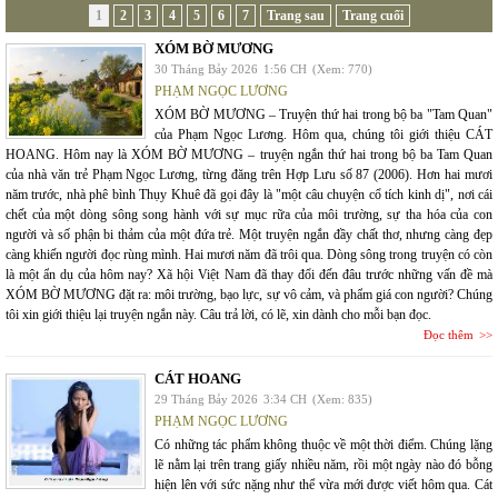
1
2
3
4
5
6
7
Trang sau
Trang cuối
XÓM BỜ MƯƠNG
30 Tháng Bảy 2026
1:56 CH
(Xem: 770)
PHẠM NGỌC LƯƠNG
XÓM BỜ MƯƠNG – Truyện thứ hai trong bộ ba "Tam Quan"
của Phạm Ngọc Lương. Hôm qua, chúng tôi giới thiệu CÁT
HOANG. Hôm nay là XÓM BỜ MƯƠNG – truyện ngắn thứ hai trong bộ ba Tam Quan
của nhà văn trẻ Phạm Ngọc Lương, từng đăng trên Hợp Lưu số 87 (2006). Hơn hai mươi
năm trước, nhà phê bình Thụy Khuê đã gọi đây là "một câu chuyện cổ tích kinh dị", nơi cái
chết của một dòng sông song hành với sự mục rữa của môi trường, sự tha hóa của con
người và số phận bi thảm của một đứa trẻ. Một truyện ngắn đầy chất thơ, nhưng càng đẹp
càng khiến người đọc rùng mình. Hai mươi năm đã trôi qua. Dòng sông trong truyện có còn
là một ẩn dụ của hôm nay? Xã hội Việt Nam đã thay đổi đến đâu trước những vấn đề mà
XÓM BỜ MƯƠNG đặt ra: môi trường, bạo lực, sự vô cảm, và phẩm giá con người? Chúng
tôi xin giới thiệu lại truyện ngắn này. Câu trả lời, có lẽ, xin dành cho mỗi bạn đọc.
Đọc thêm
CÁT HOANG
29 Tháng Bảy 2026
3:34 CH
(Xem: 835)
PHẠM NGỌC LƯƠNG
Có những tác phẩm không thuộc về một thời điểm. Chúng lặng
lẽ nằm lại trên trang giấy nhiều năm, rồi một ngày nào đó bỗng
hiện lên với sức nặng như thể vừa mới được viết hôm qua. Cát