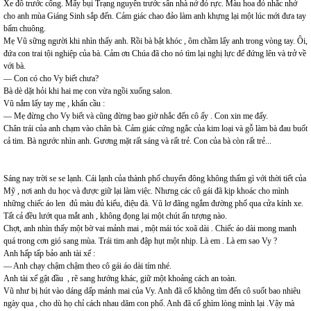
Xe đỗ trước cổng. Mấy bụi Trạng nguyên trước sân nhà nở đỏ rực. Màu hoa đỏ nhắc nhở
cho anh mùa Giáng Sinh sắp đến. Cảm giác chao đảo làm anh khựng lại một lúc mới đưa tay
bấm chuông.
Mẹ Vũ sững người khi nhìn thấy anh. Rồi bà bật khóc , ôm chầm lấy anh trong vòng tay. Ôi,
đứa con trai tội nghiệp của bà. Cảm ơn Chúa đã cho nó tìm lại nghị lực để đứng lên và trở về
với bà.
— Con có cho Vy biết chưa?
Bà dè dặt hỏi khi hai mẹ con vừa ngồi xuống salon.
Vũ nắm lấy tay mẹ , khẩn cầu :
— Mẹ đừng cho Vy biết và cũng đừng bao giờ nhắc đến cô ấy . Con xin mẹ đấy.
Chân trái của anh chạm vào chân bà. Cảm giác cứng ngắc của kim loại và gỗ làm bà đau buốt
cả tim. Bà ngước nhìn anh. Gương mặt rất sáng và rất trẻ. Con của bà còn rất trẻ...
Sáng nay trời se se lạnh. Cái lạnh của thành phố chuyển đông không thấm gì với thời tiết của
Mỹ , nơi anh du học và được giữ lại làm việc. Nhưng các cô gái đã kịp khoác cho mình
những chiếc áo len đủ màu đủ kiểu, điệu đà. Vũ lơ đãng ngắm đường phố qua cửa kính xe.
Tất cả đều lướt qua mắt anh , không đọng lại một chút ấn tượng nào.
Chợt, anh nhìn thấy một bờ vai mảnh mai , một mái tóc xoã dài . Chiếc áo dài mong manh
quá trong cơn gió sang mùa. Trái tim anh đập hụt một nhịp. Là em . Là em sao Vy ?
Anh hấp tấp bảo anh tài xế :
— Anh chạy chậm chậm theo cô gái áo dài tím nhé.
Anh tài xế gật đầu , rẽ sang hướng khác, giữ một khoảng cách an toàn.
Vũ như bị hút vào dáng dấp mảnh mai của Vy. Anh đã cố không tìm đến cô suốt bao nhiêu
ngày qua , cho dù họ chỉ cách nhau dăm con phố. Anh đã cố ghìm lòng mình lại .Vậy mà