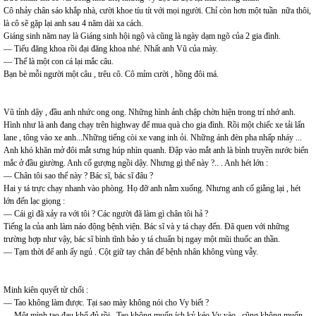
Cô nhảy chân sáo khắp nhà, cười khoe tíu tít với mọi người. Chỉ còn hơn một tuần nữa thôi,
là cô sẽ gặp lại anh sau 4 năm dài xa cách.
Giáng sinh năm nay là Giáng sinh hội ngộ và cũng là ngày dạm ngõ của 2 gia đình.
— Tiểu đăng khoa rồi đại đăng khoa nhé. Nhất anh Vũ của mày.
— Thế là một con cá lại mắc câu.
Bạn bè mỗi người một câu , trêu cô. Cô mỉm cười , hồng đôi má.
Vũ tỉnh dậy , đầu anh nhức ong ong. Những hình ảnh chập chờn hiện trong trí nhớ anh.
Hình như là anh đang chạy trên highway để mua quà cho gia đình. Rồi một chiếc xe tải lấn
lane , tông vào xe anh...Những tiếng còi xe vang inh ỏi. Những ánh đèn pha nhấp nháy ...
Anh khó khăn mở đôi mắt sưng húp nhìn quanh. Đập vào mắt anh là bình truyền nước biển
mắc ở đầu giường. Anh cố gượng ngồi dậy. Nhưng gì thế này ?.. . Anh hét lớn :
— Chân tôi sao thế này ? Bác sĩ, bác sĩ đâu ?
Hai y tá trực chạy nhanh vào phòng. Họ đỡ anh nằm xuống. Nhưng anh cố giằng lại , hét
lớn đến lạc giọng :
— Cái gì đã xảy ra với tôi ? Các người đã làm gì chân tôi hả ?
Tiếng la của anh làm náo động bệnh viện. Bác sĩ và y tá chạy đến. Đã quen với những
trường hợp như vậy, bác sĩ bình tĩnh bảo y tá chuẩn bị ngay một mũi thuốc an thần.
— Tạm thời để anh ấy ngủ . Cột giữ tay chân để bệnh nhân không vùng vẫy.
Minh kiên quyết từ chối :
— Tao không làm được. Tại sao mày không nói cho Vy biết ?
— Một mình tao đau khổ đủ rồi . Tao không muốn ích kỷ kéo Vy vào , cũng không muốn