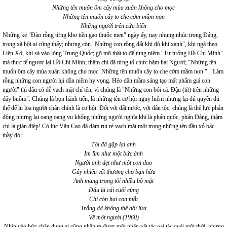
Những tên muốn ôm cây mùa xuân không cho mọc
Những tên muốn cây to che cớm mầm non
Những người trên cửa biển
Những kẻ "Đào rỗng từng kho tiền gạo thuốc men" ngày ấy, nay nhung nhúc trong Đảng,
trong xã hội ai cũng thấy; nhưng còn "Những con rồng đất khi đỏ khi xanh", khi ngã theo
Liên Xô, khi sà vào lòng Trung Quốc; gõ mõ thật to để tụng niệm "Tư tưởng Hồ Chí Minh"
mà thực tế ngược lại Hồ Chí Minh; thậm chí đã từng tổ chức hãm hại Người; "Những tên
muốn ôm cây mùa xuân không cho mọc. Những tên muốn cây to che cớm mầm non ". "Làm
rỗng những con người lụi dần niềm hy vọng. Héo dần mầm sáng tạo mất phẩm giá con
người" thì đâu có dễ vạch mặt chỉ tên, vì chúng là "Những con bói cá. Đậu (tít) trên những
dây buồm". Chúng là bọn hãnh tiến, là những tên cơ hội nguy hiểm nhưng lại đủ quyền đủ
thế để lu loa người chân chính là cơ hội. Đối với đất nước, với dân tộc, chúng là thế lực phản
động nhưng lại oang oang vu khống những người nghĩa khí là phản quốc, phản Đảng, thậm
chí là gián điệp! Có lúc Văn Cao đã dám rụt rè vạch mặt một trong những tên đầu xỏ bậc
thầy đó:
Tôi đã gặp lại anh
Im lìm như một bức ảnh
Người anh dẹt như một con dao
Gây nhiều vết thương cho bạn hữu
Anh mang trong tôi nhiều bộ mặt
Đâu là cái cuối cùng
Chỉ còn hai con mắt
Trắng dã không thể dối lừa
Về một người (1960)
Nhìn vào bức chân dung ai cũng nhận ra được một nhân vật tác oai tác quái một thời, nhưng