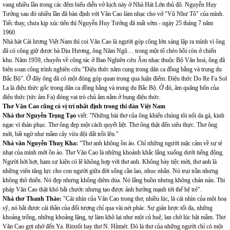
vang nhiều lần trong các đêm biểu diễn vở kịch này ở Nhà Hát Lớn thủ đô. Nguyễn Huy
Tưởng sau đó nhiều lần đã bàn định với Văn Cao làm nhạc cho vở "Vũ Như Tô" của mình.
Tiếc thay, chưa kịp xúc tiến thì Nguyễn Huy Tưởng đã mất sớm - ngày 25 tháng 7 năm
1960.
Nhà hát Cải lương Việt Nam thì coi Văn Cao là người góp công lớn sáng lập ra mình vì ông
đã có công giữ được bà Dịu Hương, ông Năm Ngũ… trong một tổ chèo hồi còn ở chiến
khu. Năm 1959, chuyển về công tác ở Ban Nghiên cứu Âm nhạc thuộc Bộ Văn hoá, ông đã
biên soạn công trình nghiên cứu "Điệu thức năm cung trong dân ca đồng bằng và trung du
Bắc Bộ". Ở đây ông đã có một đóng góp quan trọng qua luận điểm: Điệu thức Do Re Fa Sol
La là điệu thức gốc trong dân ca đồng bằng và trung du Bắc Bộ. Ở đó, âm quãng bốn của
điệu thức (tức âm Fa) đóng vai trò chủ âm nằm ở bụng điệu thức.
Thơ Văn Cao cũng có vị trí nhất định trong thi đàn Việt Nam
Nhà thơ Nguyễn Trọng Tạo
viết: "Những bài thơ của ông khiến chúng tôi nổi da gà, kinh
ngạc vì thán phục. Thơ ông đẹp một cách quyết liệt. Thơ ông thật đến siêu thực. Thơ ông
mới, bất ngờ như mầm cây vừa đội đất trồi lên."
Nhà văn Nguyễn Thuỵ Kha:
"Thơ anh không ồn ào. Chỉ những người mặc cảm về sự tẻ
nhạt của mình mới ồn ào. Thơ Văn Cao là những khoảnh khắc lắng xuống dưới tiếng động.
Người hời hợt, ham sự kiện có lẽ không hợp với thơ anh. Không bày tiệc mời, thơ anh là
những viên tăng lực cho con người giữa đời sống cần lao, nhọc nhằn. Nó trụi trần nhưng
không thô thiển. Nó đẹp nhưng không diêm dúa. Nó lắng buồn nhưng không chán nản. Thi
pháp Văn Cao thật khó bắt chước nhưng tạo được ảnh hưởng mạnh tới thế hệ trẻ".
Nhà thơ Thanh Thảo:
"Cái nhìn của Văn Cao trong thơ, nhiều lúc, là cái nhìn của một hoạ
sỹ, nó bắt được cái thần của đối tượng chỉ qua vài nét phác. Sự giản lược tối đa, những
khoảng trống, những khoảng lặng, tự làm khô lại như một củ huệ, lan chờ lúc bật mầm. Thơ
Văn Cao gợi nhớ đến Ya. Ritxtốt hay thơ N. Hỉtmét. Đó là thơ của những người chỉ có một