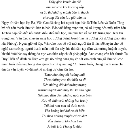
Thầy giáo khuất lâu rồi
làm sao còn khi ta cũng sắp
ơi ấu thơ những mảnh báo in thạch
ai trong đời còn lưu giữ dùm ta
Ngay từ năm học lớp Ba, Văn Cao đã cùng hai người bạn thân là Trần Liễn và Doãn Tòng
hý húi nấu thạch làm tiêu bản in báo. Báo viết bằng mực tím, có số lượng đến mấy trăm bản.
Tờ báo hấp dẫn đến nỗi vượt khỏi khối tiểu học, tán phát lên cả các lớp trung học. Khi lên
trung học, Văn Cao chuyển sang học trường Saint Josef (nay là trường bồi dưỡng giáo viên
Hải Phòng). Ngoài giờ tới lớp, Văn Cao học võ với một người tên là Tú. Để luyện cho võ
nghệ cao cường, người thanh niên mới lớn này, lúc thì nắm tay đấm vào tường huỳnh huỵch,
lúc thì duỗi bàn tay thẳng đơ xọc vào thân cây chuối phập phập. Anh chàng còn bắt chước Tạ
Duy Hiển dỗ dành cô Diệp -em gái út- đứng dang tay ép sát vào cánh cửa gỗ làm tiêu cho
mình biểu diễn tài phóng dao găm chi chit quanh người. Trước biển, chàng thanh niên chí
thú ôn văn luyện võ đã mơ hồ những dự cảm lớn lao:
Thuở nhỏ lòng tôi hướng mãi
Theo những con tầu biển ra đi
Đến những đất đai tưởng tượng
Những người anh thuỷ thủ kể cho nghe
Nơi mọc đêm đêm những ngôi sao biển
Rực rỡ chân trời những hạt lưu ly
Tôi bơi như con cá dưới nước
Vẫn không bơi dài ra tới biển
Tôi theo những thuyền cá ra khơi
Vẫn chưa đi tới chân trời
Ai biết Hải Phòng là đâu