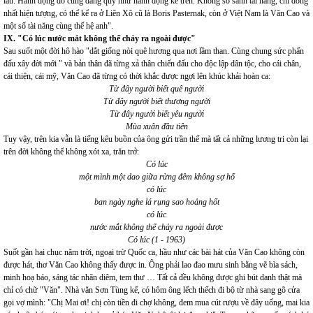
lâu. Hành động đó cũng đáng quý như hành động kể trên. Không so sánh tài năng, chỉ đồng
nhất hiện tượng, có thể kể ra ở Liên Xô cũ là Boris Pasternak, còn ở Việt Nam là Văn Cao và
một số tài năng cùng thế hệ anh".
IX. "Có lúc nước mắt không thể chảy ra ngoài được"
Sau suốt một đời hô hào "dắt giống nòi quê hương qua nơi lầm than. Cùng chung sức phấn
đấu xây đời mới " và bản thân đã từng xả thân chiến đấu cho độc lập dân tộc, cho cái chân,
cái thiện, cái mỹ, Văn Cao đã từng có thời khắc được ngợi lên khúc khải hoàn ca:
Từ đây người biết quê người
Từ đây người biết thương người
Từ đây người biết yêu người
Mùa xuân đầu tiên
Tuy vậy, trên kia vẫn là tiếng kêu buồn của ông gửi trần thế mà tất cả những lương tri còn lại
trên đời không thể không xót xa, trăn trở:
Có lúc
một mình một dao giữa rừng đêm không sợ hổ
có lúc
ban ngày nghe lá rụng sao hoảng hốt
có lúc
nước mắt không thể chảy ra ngoài được
Có lúc (1 - 1963)
Suốt gần hai chục năm trời, ngoại trừ Quốc ca, hầu như các bài hát của Văn Cao không còn
được hát, thơ Văn Cao không thấy được in. Ông phải lao đao mưu sinh bằng vẽ bìa sách,
minh hoạ báo, sáng tác nhãn diêm, tem thư … Tất cả đều không được ghi bút danh thật mà
chỉ có chữ "Văn". Nhà văn Sơn Tùng kể, có hôm ông lếch thếch đi bộ từ nhà sang gõ cửa
gọi vợ mình: "Chị Mai ơi! chị còn tiền đi chợ không, đem mua cút rượu về đây uống, mai kia