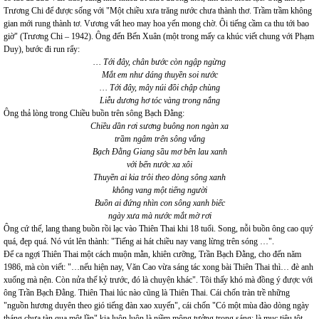
Trương Chi để được sống với "Một chiều xưa trăng nước chưa thành thơ. Trầm trầm không
gian mới rung thành tơ. Vương vất heo may hoa yến mong chờ. Ôi tiếng cầm ca thu tới bao
giờ" (Trương Chi – 1942). Ông đến Bến Xuân (một trong mấy ca khúc viết chung với Phạm
Duy), bước đi run rẩy:
… Tới đây, chân bước còn ngập ngừng
Mắt em như dáng thuyền soi nước
… Tới đây, mây núi đồi chập chùng
Liễu dương hơ tóc vàng trong nắng
Ông thả lòng trong Chiều buồn trên sông Bạch Đằng:
Chiều dần rơi sương buông non ngàn xa
trầm ngâm trên sông vắng
Bạch Đằng Giang sầu mơ bên lau xanh
với bến nước xa xôi
Thuyền ai kia trôi theo dòng sông xanh
không vang một tiếng người
Buồn ai đứng nhìn con sông xanh biếc
ngày xưa mà nước mắt mờ rơi
Ông cứ thế, lang thang buồn rồi lạc vào Thiên Thai khi 18 tuổi. Song, nỗi buồn ông cao quý
quá, đẹp quá. Nó vút lên thành: "Tiếng ai hát chiều nay vang lừng trên sóng …".
Để ca ngợi Thiên Thai một cách muộn mằn, khiên cưỡng, Trần Bạch Đằng, cho đến năm
1986, mà còn viết: "…nếu hiện nay, Văn Cao vừa sáng tác xong bài Thiên Thai thì… đè anh
xuống mà nện. Còn nửa thế kỷ trước, đó là chuyện khác". Tôi thấy khó mà đồng ý được với
ông Trần Bạch Đằng. Thiên Thai lúc nào cũng là Thiên Thai. Cái chốn tràn trề những
"nguồn hương duyên theo gió tiếng đàn xao xuyến", cái chốn "Có một mùa đào dòng ngày
tháng chưa tàn qua một lần" kia luôn luôn là niềm mộng tưởng trong sáng; là mục tiêu tột