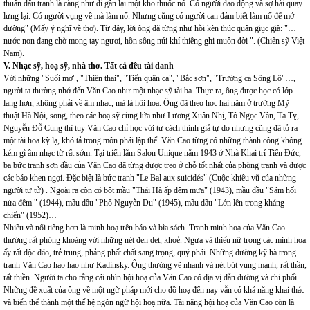
thuẫn đấu tranh là càng như đi gần lại một kho thuốc nổ. Có người dao động và sợ hãi quay
lưng lại. Có người vụng về mà làm nổ. Nhưng cũng có người can đảm biết làm nổ để mở
đường" (Mấy ý nghĩ về thơ). Từ đây, lời ông đã từng như hồi kèn thúc quân giục giã: "…
nước non đang chờ mong tay ngươi, hồn sông núi khí thiêng ghi muôn đời ". (Chiến sỹ Việt
Nam).
V. Nhạc sỹ, hoạ sỹ, nhà thơ. Tất cả đều tài danh
Với những "Suối mơ", "Thiên thai", "Tiến quân ca", "Bắc sơn", "Trường ca Sông Lô"…,
người ta thường nhớ đến Văn Cao như một nhạc sỹ tài ba. Thực ra, ông được học có lớp
lang hơn, không phải về âm nhạc, mà là hội hoạ. Ông đã theo học hai năm ở trường Mỹ
thuật Hà Nội, song, theo các hoạ sỹ cùng lứa như Lương Xuân Nhị, Tô Ngọc Vân, Tạ Tỵ,
Nguyễn Đỗ Cung thì tuy Văn Cao chỉ học với tư cách thính giả tự do nhưng cũng đã tỏ ra
một tài hoa kỳ lạ, khó tả trong môn phái lập thể. Văn Cao từng có những thành công không
kém gì âm nhạc từ rất sớm. Tại triển lãm Salon Unique năm 1943 ở Nhà Khai trí Tiến Đức,
ba bức tranh sơn dầu của Văn Cao đã từng được treo ở chỗ tốt nhất của phòng tranh và được
các báo khen ngợi. Đặc biệt là bức tranh "Le Bal aux suicidés" (Cuộc khiêu vũ của những
người tự tử) . Ngoài ra còn có bột mầu "Thái Hà ấp đêm mưa" (1943), mầu dầu "Sám hối
nửa đêm " (1944), mầu dầu "Phố Nguyễn Du" (1945), mầu dầu "Lớn lên trong kháng
chiến" (1952)…
Nhiều và nổi tiếng hơn là minh hoạ trên báo và bìa sách. Tranh minh hoạ của Văn Cao
thường rất phóng khoáng với những nét đen dẹt, khoẻ. Ngựa và thiếu nữ trong các minh hoạ
ấy rất độc đáo, trẻ trung, phảng phất chất sang trọng, quý phái. Những đường kỹ hà trong
tranh Văn Cao hao hao như Kadinsky. Ông thường vẽ nhanh và nét bút vung mạnh, rất thần,
rất thiền. Người ta cho rằng cái nhìn hội hoạ của Văn Cao có địa vị dẫn đường và chi phối.
Những đề xuất của ông về một ngữ pháp mới cho đồ hoạ đến nay vẫn có khả năng khai thác
và biến thể thành một thế hệ ngôn ngữ hội hoạ nữa. Tài năng hội hoạ của Văn Cao còn là