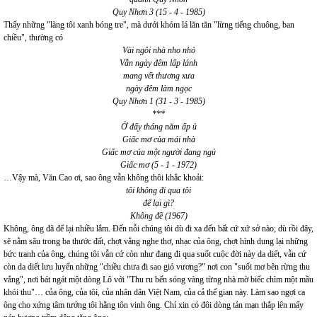
Quy Nhơn 3 (15 - 4 - 1985)
Thấy những "làng tôi xanh bóng tre", mà dưới khóm lá lăn tăn "lừng tiếng chuông, ban
chiều", thường có
Vài ngôi nhà nho nhỏ
Vẫn ngày đêm lấp lánh
mang vết thương xưa
ngày đêm làm ngọc
Quy Nhơn 1 (31 - 3 - 1985)
***
Ở đấy tháng năm ấp ủ
Giấc mơ của mái nhà
Giấc mơ của một người đang ngủ
Giấc mơ (5 - 1 - 1972)
…Vậy mà, Văn Cao ơi, sao ông vẫn không thôi khắc khoải:
tôi không đi qua tôi
để lại gì?
Không đề (1967)
Không, ông đã để lại nhiều lắm. Đến nỗi chúng tôi dù đi xa đến bất cứ xứ sở nào; dù rồi đây,
sẽ nằm sâu trong ba thước đất, chợt vẳng nghe thơ, nhạc của ông, chợt hình dung lại những
bức tranh của ông, chúng tôi vẫn cứ còn như đang đi qua suốt cuộc đời này da diết, vẫn cứ
còn da diết lưu luyến những "chiều chưa đi sao gió vương?" nơi con "suối mơ bên rừng thu
vắng", nơi bát ngát một dòng Lô với "Thu ru bến sóng vàng từng nhà mờ biếc chìm một mầu
khói thu"… của ông, của tôi, của nhân dân Việt Nam, của cả thế gian này. Làm sao ngợi ca
ông cho xứng tâm tưởng tôi hằng tôn vinh ông. Chỉ xin có đôi dòng tản mạn thắp lên mấy