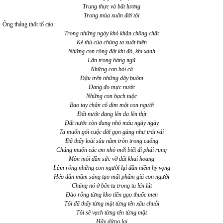
Trung thực và bất lương
Trong mùa xuân đời tôi
Ông thảng thốt tố cáo:
Trong những ngày khó khăn chồng chất
Kẻ thù của chúng ta xuất hiện
Những con rồng đất khi đỏ, khi xanh
Lẩn trong hàng ngũ
Những con bói cá
Đậu trên những dây buồm
Đang đo mực nước
Những con bạch tuộc
Bao tay chân cố dìm một con người
Đất nước đang lên da lên thịt
Đất nước còn đang nhỏ máu ngày ngày
Ta muốn gói cuộc đời gọn gàng như trái vải
Đã thấy loài sâu nằm tròn trong cuống
Chúng muốn các em nhỏ mới biết đi phải rụng
Mòn mỏi dần sức vỡ đất khai hoang
Làm rỗng những con người lụi dần niềm hy vọng
Héo dần mầm sáng tạo mất phẩm giá con người
Chúng nó ở bên ta trong ta lén lút
Đào rỗng từng kho tiền gạo thuốc men
Tôi đã thấy từng mặt từng tên xâu chuỗi
Tôi sẽ vạch từng tên từng mặt
Hãy dừng lại