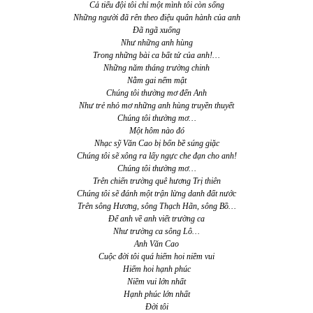
Cả tiểu đội tôi chỉ một mình tôi còn sống
Những người đã rên theo điệu quân hành của anh
Đã ngã xuống
Như những anh hùng
Trong những bài ca bất tử của anh!…
Những năm tháng trường chinh
Nằm gai nếm mật
Chúng tôi thường mơ đến Anh
Như trẻ nhỏ mơ những anh hùng truyền thuyết
Chúng tôi thường mơ…
Một hôm nào đó
Nhạc sỹ Văn Cao bị bốn bề súng giặc
Chúng tôi sẽ xông ra lấy ngực che đạn cho anh!
Chúng tôi thường mơ…
Trên chiến trường quê hương Trị thiên
Chúng tôi sẽ đánh một trận lừng danh đất nước
Trên sông Hương, sông Thạch Hãn, sông Bồ…
Để anh về anh viết trường ca
Như trường ca sông Lô…
Anh Văn Cao
Cuộc đời tôi quá hiếm hoi niềm vui
Hiếm hoi hạnh phúc
Niềm vui lớn nhất
Hạnh phúc lớn nhất
Đời tôi