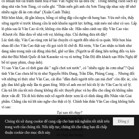
có nhuận bút cái tranh minh hoạ ở báo Văn Nghệ tôi lại đưa chị". Trong những cuốn sách ký
tặng nhà văn Sơn Tùng, có cuốn ghi: "Thân mến gửi anh chị Sơn Tùng tập nhạc này để nhớ
nhiều ngày đã ăn cơn nhạt" (Xuân Canh Thân).
Một hôm khác, đã gần khuya, bỗng có tiếng đập cửa nghe rất hung bạo. Vừa mở cửa, thấy
sững người vì trước khung cửa là một khuôn người lực lưỡng, mặt méo mó như có sẹo. Lấp
ló phía sau là Văn Cao rã rời, không còn thần sắc. Hắn nắm cánh tay đẩy Văn Cao vào:
-Khượt rồi. Bảo đưa về nhà với vợ, không chịu. Chỉ đường đưa tới đây!
Lúc tỉnh dậy, Văn Cao rùng rợn kể lại chuyện có người đến nhà rủ ra quán. Một bọn hùa
nhau đổ cho Văn Cao thật say rồi gọi xích lô chở đi. Rã rượu, Văn Cao nhận ra hình như
đang nằm trong một cái động nhà thổ, ghê sợ lắm. (Người ta dễ dàng liên tưởng đến vụ kéo
nhà thơ Bùi Minh Quốc đi hát Karaoke và vụ rủ tướng Trần Độ đến khách sạn Hữu Nghị để
bố trí quay phim, chụp ảnh).
Vì sao Văn Cao có thời gian dài " ngồi chơi xơi nước", có "nhiều ngày ăn cơm nhạt"? Quả
tình Văn Cao chưa hề bị tù như Nguyễn Hữu Đang, Trần Dần, Phùng Cung… Nhưng đối
với những trí thức như Văn Cao, cái đòn "đắm đuối người trên cạn mà chơi" còn độc ác, còn
gây đau khổ gấp mấy lần tù giam lỏng. Một số anh em trẻ hỏi tôi lý do Văn Cao bị xử lý.
Câu trả lời của tôi nói chung không đủ sức thuyết phục và họ đều cho rằng tôi không nắm
được vấn đề. Tôi đi hỏi thêm một số người được xem là có dính dáng đến Nhân văn Giai
phẩm. Chẳng câu trả lời nào nghe cho thật có lý. Chính bản thân Văn Cao cũng không hiểu
vì sao:
Tại sao tôi chạy?
tôi không hiểu tôi
Chúng tôi sử dụng cookie để cung cấp cho bạn trải nghiệm tốt nhất trên
Đồng ý
cả phố đuổi theo tôi
trang web của chúng tôi. Nếu tiếp tục, chúng tôi cho rằng bạn đã chấp
xe cộ đuổi theo tôi
thuận cookie cho mục đích này.
tôi chạy bạt mạng