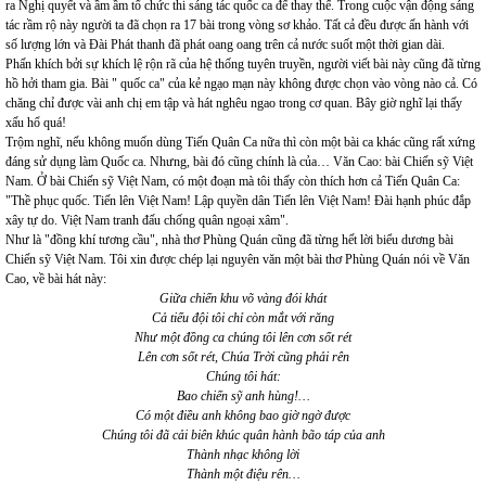
ra Nghị quyết và ầm ầm tổ chức thi sáng tác quốc ca để thay thế. Trong cuộc vận động sáng
tác rầm rộ này người ta đã chọn ra 17 bài trong vòng sơ khảo. Tất cả đều được ấn hành với
số lượng lớn và Đài Phát thanh đã phát oang oang trên cả nước suốt một thời gian dài.
Phấn khích bởi sự khích lệ rộn rã của hệ thống tuyên truyền, người viết bài này cũng đã từng
hồ hởi tham gia. Bài " quốc ca" của kẻ ngạo mạn này không được chọn vào vòng nào cả. Có
chăng chỉ được vài anh chị em tập và hát nghêu ngao trong cơ quan. Bây giờ nghĩ lại thấy
xấu hổ quá!
Trộm nghĩ, nếu không muốn dùng Tiến Quân Ca nữa thì còn một bài ca khác cũng rất xứng
đáng sử dụng làm Quốc ca. Nhưng, bài đó cũng chính là của… Văn Cao: bài Chiến sỹ Việt
Nam. Ở bài Chiến sỹ Việt Nam, có một đoạn mà tôi thấy còn thích hơn cả Tiến Quân Ca:
"Thề phục quốc. Tiến lên Việt Nam! Lập quyền dân Tiến lên Việt Nam! Đài hạnh phúc đắp
xây tự do. Việt Nam tranh đấu chống quân ngoại xâm".
Như là "đồng khí tương cầu", nhà thơ Phùng Quán cũng đã từng hết lời biểu dương bài
Chiến sỹ Việt Nam. Tôi xin được chép lại nguyên văn một bài thơ Phùng Quán nói về Văn
Cao, về bài hát này:
Giữa chiến khu võ vàng đói khát
Cả tiểu đội tôi chỉ còn mắt với răng
Như một đồng ca chúng tôi lên cơn sốt rét
Lên cơn sốt rét, Chúa Trời cũng phải rên
Chúng tôi hát:
Bao chiến sỹ anh hùng!…
Có một điều anh không bao giờ ngờ được
Chúng tôi đã cải biên khúc quân hành bão táp của anh
Thành nhạc không lời
Thành một điệu rên…