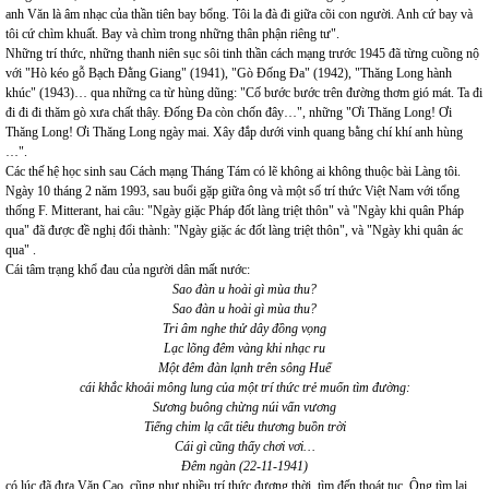
anh Văn là âm nhạc của thần tiên bay bổng. Tôi la đà đi giữa cõi con người. Anh cứ bay và
tôi cứ chìm khuất. Bay và chìm trong những thân phận riêng tư".
Những trí thức, những thanh niên sục sôi tinh thần cách mạng trước 1945 đã từng cuồng nộ
với "Hò kéo gỗ Bạch Đằng Giang" (1941), "Gò Đống Đa" (1942), "Thăng Long hành
khúc" (1943)… qua những ca từ hùng dũng: "Cố bước bước trên đường thơm gió mát. Ta đi
đi đi đi thăm gò xưa chất thây. Đống Đa còn chốn đây…", những "Ơi Thăng Long! Ơi
Thăng Long! Ơi Thăng Long ngày mai. Xây đắp dưới vinh quang bằng chí khí anh hùng
…".
Các thế hệ học sinh sau Cách mạng Tháng Tám có lẽ không ai không thuộc bài Làng tôi.
Ngày 10 tháng 2 năm 1993, sau buổi gặp giữa ông và một số trí thức Việt Nam với tổng
thống F. Mitterant, hai câu: "Ngày giặc Pháp đốt làng triệt thôn" và "Ngày khi quân Pháp
qua" đã được đề nghị đổi thành: "Ngày giặc ác đốt làng triệt thôn", và "Ngày khi quân ác
qua" .
Cái tâm trạng khổ đau của người dân mất nước:
Sao đàn u hoài gì mùa thu?
Sao đàn u hoài gì mùa thu?
Tri âm nghe thử dây đồng vọng
Lạc lõng đêm vàng khi nhạc ru
Một đêm đàn lạnh trên sông Huế
cái khắc khoải mông lung của một trí thức trẻ muốn tìm đường:
Sương buông chừng núi vấn vương
Tiếng chim lạ cất tiêu thương buồn trời
Cái gì cũng thấy chơi vơi…
Đêm ngàn (22-11-1941)
có lúc đã đưa Văn Cao, cũng như nhiều trí thức đương thời, tìm đến thoát tục. Ông tìm lại