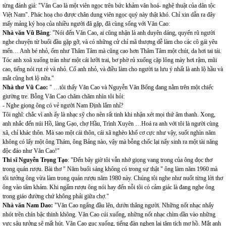
từng đánh giá: "Văn Cao là một viên ngọc trên bức khảm văn hoá- nghệ thuật của dân tộc
Việt Nam". Phác hoạ cho được chân dung viên ngọc quý này thật khó. Chỉ xin dẫn ra đây
mấy mảng ký hoạ của nhiều người đã gặp, đã cùng sống với Văn Cao:
Nhà văn Vũ Bằng
: "Nói đến Văn Cao, ai cũng nhận là anh duyên dáng, quyến rũ người
nghe chuyện từ buổi đầu gặp gỡ, và có những cử chỉ mã thượng dễ làm cho các cô gái yêu
mến… Anh bé nhỏ, ốm như Thâm Tâm mà cũng cao hơn Thâm Tâm một chút, da hơi tai tái.
Tóc anh xoã xuống trán như một cái lưỡi trai, bơ phờ rủ xuống cặp lông mày hơi rậm, mũi
cao, tiếng nói rụt rè và nhỏ. Cổ anh nhỏ, và điều làm cho người ta lưu ý nhất là anh lộ hầu và
mắt cũng hơi lộ nữa."
Nhà thơ Vũ Cao:
" …tôi thấy Văn Cao và Nguyễn Văn Bổng đang nằm trên một chiếc
giường tre. Bỗng Văn Cao chăm chăm nhìn tôi hỏi:
- Nghe giọng ông có vẻ người Nam Định lắm nhỉ?
Tôi nghĩ: chắc vì anh ấy là nhạc sỹ cho nên rất tinh khi nhận xét mọi thứ âm thanh. Xong,
anh nhắc đến núi Hồ, làng Gạo, chợ Hầu, Trình Xuyên …Hoá ra anh với tôi là người cùng
xã, chỉ khác thôn. Mà sao một cái thôn, cái xã nghèo khổ cơ cực như vậy, suốt nghìn năm
không có lấy một ông Thám, ông Bảng nào, vậy mà bỗng chốc lại nẩy sinh ra một tài năng
độc đáo như Văn Cao!"
Thi sĩ Nguyễn Trọng Tạo
: "Đến bây giờ tôi vẫn nhớ giọng vang trong của ông đọc thơ
trong quán rượu. Bài thơ " Năm buổi sáng không có trong sự thật " ông làm năm 1960 mà
tôi tưởng ông vừa làm trong quán rượu năm 1980 này. Chúng tôi nghe như nuốt từng lời thơ
ông vào tâm khảm. Khi ngấm rượu ông nói hay đến nỗi tôi có cảm giác là đang nghe ông
trong giáo đường chứ không phải giữa chợ."
Nhà văn Nam Dao:
"Văn Cao ngẩng đầu lên, dướn thẳng người. Những nốt nhạc nhẩy
nhót trên chín bậc thinh không. Văn Cao cúi xuống, những nốt nhạc chìm dần vào những
vực sâu tưởng sẽ mất hút. Văn Cao gục xuống, tiếng đàn nghẹn lại tăm tích mơ hồ. Mắt anh