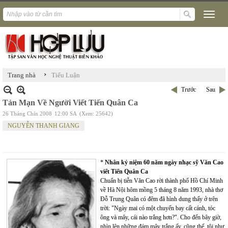
›
Trang nhà
Tiểu Luận
Trước
Sau
Tản Mạn Về Người Viết Tiến Quân Ca
26 Tháng Chín 2008
12:00 SA
(Xem: 25642)
NGUYỄN THANH GIANG
*
Nhân kỷ niệm 60 năm ngày nhạc sỹ Văn Cao
viết Tiến Quân Ca
Chuẩn bị tiễn Văn Cao rời thành phố Hồ Chí Minh
về Hà Nội hôm mồng 5 tháng 8 năm 1993, nhà thơ
Đỗ Trung Quân có đêm đã hình dung thấy ở trên
trời: "Ngày mai có một chuyến bay cất cánh, tóc
ông và mây, cái nào trắng hơn?". Cho đến bây giờ,
nhìn lên những đám mây trắng ấy, cũng thế, tôi như