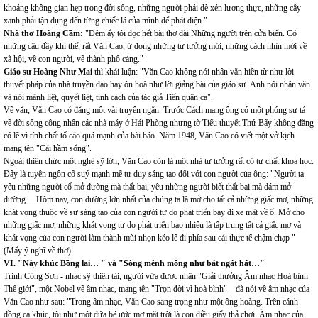
khoảng không gian hẹp trong đời sống, những người phải dè xẻn lương thực, những cây
xanh phải tận dụng đến từng chiếc lá của mình để phát điện."
Nhà thơ Hoàng Cầm:
"Đêm ấy tôi đọc hết bài thơ dài Những người trên cửa biển. Có
những câu đầy khí thế, rất Văn Cao, ứ đọng những tư tưởng mới, những cách nhìn mới về
xã hội, về con người, về thành phố cảng."
Giáo sư Hoàng Như Mai
thì khái luận: "Văn Cao không nói nhân văn hiền từ như lời
thuyết pháp của nhà truyền đạo hay ôn hoà như lời giảng bài của giáo sư. Anh nói nhân văn
và nói mãnh liệt, quyết liệt, tính cách của tác giả Tiến quân ca".
Về văn, Văn Cao có đăng một vài truyện ngắn. Trước Cách mạng ông có một phóng sự tả
về đời sống công nhân các nhà máy ở Hải Phòng nhưng tờ Tiểu thuyết Thứ Bẩy không đăng
có lẽ vì tính chất tố cáo quá mạnh của bài báo. Năm 1948, Văn Cao có viết một vở kịch
mang tên "Cái hầm sống".
Ngoài thiên chức một nghệ sỹ lớn, Văn Cao còn là một nhà tư tưởng rất có tư chất khoa học.
Đây là tuyên ngôn cổ suý mạnh mẽ tư duy sáng tạo đối với con người của ông: "Người ta
yêu những người cố mở đường mà thất bại, yêu những người biết thất bại mà dám mở
đường… Hôm nay, con đường lớn nhất của chúng ta là mở cho tất cả những giấc mơ, những
khát vọng thuộc về sự sáng tạo của con người tự do phát triển bay đi xe mật về ổ. Mở cho
những giấc mơ, những khát vọng tự do phát triển bao nhiêu là tập trung tất cả giấc mơ và
khát vọng của con người làm thành mũi nhọn kéo lê đi phía sau cái thực tế chậm chạp "
(Mấy ý nghĩ về thơ).
VI. "Này khúc Bồng lai… " và "Sông mênh mông như bát ngát hát…"
Trịnh Công Sơn - nhạc sỹ thiên tài, người vừa được nhận "Giải thưởng Âm nhạc Hoà bình
Thế giới", một Nobel về âm nhạc, mang tên "Trọn đời vì hoà bình" – đã nói về âm nhạc của
Văn Cao như sau: "Trong âm nhạc, Văn Cao sang trọng như một ông hoàng. Trên cánh
đồng ca khúc, tôi như một đứa bé ước mơ mặt trời là con diều giấy thả chơi. Âm nhạc của