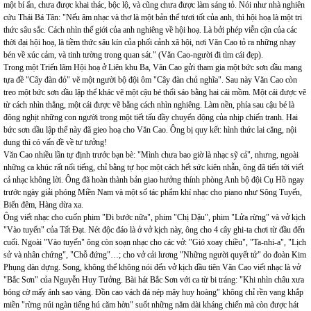
một bí ẩn, chưa được khai thác, bộc lộ, và cũng chưa được làm sáng tỏ. Nói như nhà nghiên
cứu Thái Bá Tân: "Nếu âm nhạc và thơ là một bản thể tươi tốt của anh, thì hội hoạ là một tri
thức sâu sắc. Cách nhìn thế giới của anh nghiêng về hội hoạ. Là bởi phép viễn cận của các
thời đại hội hoạ, là tiềm thức sâu kín của phối cảnh xã hội, nơi Văn Cao tỏ ra những nhạy
bén về xúc cảm, và tinh tường trong quan sát." (Văn Cao-người đi tìm cái đẹp).
Trong một Triến lãm Hội hoạ ở Liên khu Ba, Văn Cao gửi tham gia một bức sơn dầu mang
tựa đề "Cây đàn đỏ" vẽ một người bộ đội ôm "Cây đàn chủ nghĩa". Sau này Văn Cao còn
treo một bức sơn dầu lập thể khác vẽ một cậu bé thổi sáo bằng hai cái mồm. Một cái được vẽ
từ cách nhìn thẳng, một cái được vẽ bằng cách nhìn nghiêng. Làm nền, phía sau cậu bé là
đông nghịt những con người trong một tiết tấu đầy chuyển động của nhịp chiến tranh. Hai
bức sơn dầu lập thể này đã gieo hoạ cho Văn Cao. Ông bị quy kết: hình thức lai căng, nội
dung thì có vấn đề về tư tưởng!
Văn Cao nhiều lần tự định trước bạn bè: "Mình chưa bao giờ là nhạc sỹ cả", nhưng, ngoài
những ca khúc rất nổi tiếng, chỉ bằng tự học một cách hết sức kiên nhẫn, ông đã tiến tới viết
cả nhạc không lời. Ông đã hoàn thành bản giao hưởng thính phòng Anh bộ đội Cụ Hồ ngay
trước ngày giải phóng Miền Nam và một số tác phẩm khí nhạc cho piano như Sông Tuyến,
Biển đêm, Hàng dừa xa.
Ông viết nhạc cho cuốn phim "Đi bước nữa", phim "Chị Dậu", phim "Lửa rừng" và vở kịch
"Vào tuyến" của Tất Đạt. Nét độc đáo là ở vở kịch này, ông cho 4 cây ghi-ta chơi từ đầu đến
cuối. Ngoài "Vào tuyến" ông còn soạn nhạc cho các vở: "Gió xoay chiều", "Ta-nhi-a", "Lịch
sử và nhân chứng", "Chỗ đứng"…; cho vở cải lương "Những người quyết tử" do đoàn Kim
Phụng dàn dựng. Song, không thể không nói đến vở kịch đầu tiên Văn Cao viết nhạc là vở
"Bắc Sơn" của Nguyễn Huy Tưởng. Bài hát Bắc Sơn với ca từ bi tráng: "Khi nhìn châu xưa
bóng cờ mấy ánh sao vàng. Đồn cao vách đá nép mây huy hoàng" không chỉ rền vang khắp
miền "rừng núi ngàn tiếng hú căm hờn" suốt những năm dài kháng chiến mà còn được hát