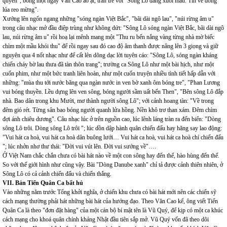
quyên", bỗng một ngày Văn Cao ào ạt, tràn trề với "Sông Lô đang xuôi mau. Tin về đồng
lúa reo mừng".
Xướng lên ngổn ngang những "sóng ngàn Việt Bắc", "bãi dài ngô lau", "núi rừng âm u"
trong câu nhạc mở đầu điệp trùng như không dứt: "Sông Lô sóng ngàn Việt Bắc, bãi dài ngô
lau, núi rừng âm u" rồi hoạ lại mênh mang một "Thu ru bến nắng vàng từng nhà mờ biếc
chìm một mầu khói thu" để rồi ngay sau đó cao độ âm thanh được nâng lên 3 giọng và giữ
nguyên qua 4 nốt nhạc như để cất lên dõng dạc lời tuyên cáo: "Sông Lô, sóng ngàn kháng
chiến cháy bờ lau thưa đã tàn thôn trang"; trường ca Sông Lô như một bài hịch, như một
cuốn phim, như một bức tranh liên hoàn, như một cuốn truyện nhiều tình tiết hấp dẫn với
những: "mùa thu tới nước băng qua ngàn nước in ven bờ xanh ôm bóng tre", "Phan Lương
vui bóng thuyền. Lều dựng lên ven sông, bóng người sầm uất bến Then", "Bên sông Lô đắp
nhà. Bao dân trong khu Mười, mơ thành người sông Lô"; với cảnh hoang tàn: "Về trong
đêm gió rét. Từng sân bao bóng người quanh lửa hồng. Nền khô trơ than xám. Đêm chìm
đợi ánh chiêu dương". Câu nhạc lúc ở trên nguồn cao, lúc lênh láng tràn ra đến biển: "Dòng
sông Lô trôi. Dòng sông Lô trôi "; lúc dồn dập hành quân chiến đấu hay hăng say lao động:
"Vui hát ca hoà, vui hát ca hoà dân buông lưới… Vui hát ca hoà, vui hát ca hoà chí chiến đấu
"; lúc nhởn nhơ thư thái: "Đời vui vút lên. Đời vui sướng về"….
Ở Việt Nam chắc chắn chưa có bài hát nào về một con sông hay đến thế, hào hùng đến thế.
So với thế giới hình như cũng vậy. Bài "Dòng Danube xanh" chỉ tả được cảnh thiên nhiên, ở
Sông Lô có cả cảnh chiến đấu và chiến thắng.
VII. Bản Tiến Quân Ca bất hủ
Vào những năm trước Tổng khởi nghĩa, ở chiến khu chưa có bài hát mới nên các chiến sỹ
cách mạng thường phải hát những bài hát của hướng đạo. Theo Văn Cao kể, ông viết Tiến
Quân Ca là theo "đơn đặt hàng" của một cán bộ bí mật tên là Vũ Quý, để kịp có một ca khúc
cách mạng cho khoá quân chính kháng Nhật đầu tiên sắp mở. Vũ Quý vốn đã theo dõi