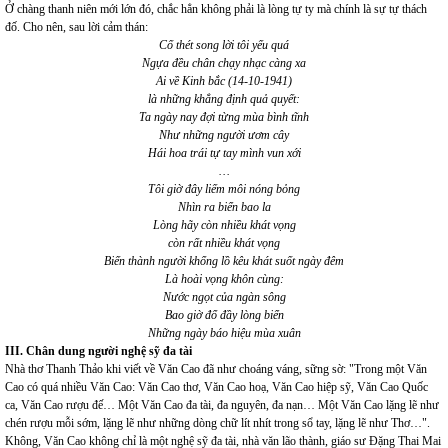
Ở chàng thanh niên mới lớn đó, chắc hẳn không phải là lòng tự ty mà chính là sự tự thách
đố. Cho nên, sau lời cảm thán:
Cố thét song lời tôi yếu quá
Ngựa đều chân chạy nhạc càng xa
Ai về Kinh bắc (14-10-1941)
là những khẳng định quả quyết:
Ta ngày nay đợi từng mùa bình tĩnh
Như những người ươm cây
Hái hoa trái tự tay mình vun xới
…
Tôi giờ đây liếm môi nóng bỏng
Nhìn ra biển bao la
Lòng hãy còn nhiều khát vọng
còn rất nhiều khát vọng
Biến thành người khổng lồ kêu khát suốt ngày đêm
Là hoài vọng khôn cùng:
Nước ngọt của ngàn sông
Bao giờ đổ đầy lòng biển
Những ngày báo hiệu mùa xuân
III. Chân dung người nghệ sỹ đa tài
Nhà thơ Thanh Thảo khi viết về Văn Cao đã như choáng váng, sững sờ: "Trong một Văn
Cao có quá nhiều Văn Cao: Văn Cao thơ, Văn Cao hoạ, Văn Cao hiệp sỹ, Văn Cao Quốc
ca, Văn Cao rượu đế… Một Văn Cao đa tài, đa nguyên, đa nạn… Một Văn Cao lặng lẽ như
chén rượu mỗi sớm, lặng lẽ như những dòng chữ lít nhít trong sổ tay, lặng lẽ như Thơ…".
Không, Văn Cao không chỉ là một nghệ sỹ đa tài, nhà văn lão thành, giáo sư Đặng Thai Mai