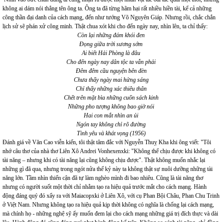
không ai dám nói thẳng tên ông ta. Ông ta đã từng hãm hại rất nhiều hiền tài, kể cả những
công thần đại danh của cách mạng, đến như tướng Võ Nguyên Giáp. Nhưng rồi, chắc chắn
lịch sử sẽ phán xử công minh. Thật chua xót khi cho đến ngày nay, nhìn lên, ta chỉ thấy:
Còn lại những đám khói đen
Đọng giữa trời sương sớm
Ai biết Hải Phòng là đâu
Cho đến ngày nay dân tộc ta vẫn phải
Đêm đêm cầu nguyện bên đèn
Chưa thấy ngày mai hửng sáng
Chỉ thấy những xác thiêu thân
Chết trên mặt bìa những cuốn sách kinh
Những pho tượng không bao giờ nói
Hai con mắt nhìn an ủi
Ngón tay không chỉ rõ đường
Tình yêu và khát vọng (1956)
Đánh giá về Văn Cao viễn kiến, tôi thật tâm đắc với Nguyễn Thuỵ Kha khi ông viết: "Tôi
nhớ câu thơ của nhà thơ Liên Xô Andrei Vonhexenxki: "Không thể chịu được khi không có
tài năng – nhưng khi có tài năng lại cũng không chịu được". Thật không muốn nhắc lại
những gì đã qua, nhưng trong ngót nửa thế kỷ này ta không thật sự nuôi dưỡng những tài
năng lớn. Tầm nhìn thiển cận đã tự làm nghèo mình đi bao nhiêu. Cũng là tài năng thơ
nhưng có người suốt một thời chỉ nhằm tạo ra hiệu quả trước mắt cho cách mạng. Hành
động đáng quý đó xẩy ra với Maiacopxki ở Liên Xô, với cụ Phan Bội Châu, Phan Chu Trinh
ở Việt Nam. Nhưng không tạo ra hiệu quả kịp thời không có nghĩa là chống lại cách mạng,
mà chính họ - những nghệ sỹ ấy muốn đem lại cho cách mạng những giá trị đích thực và dài