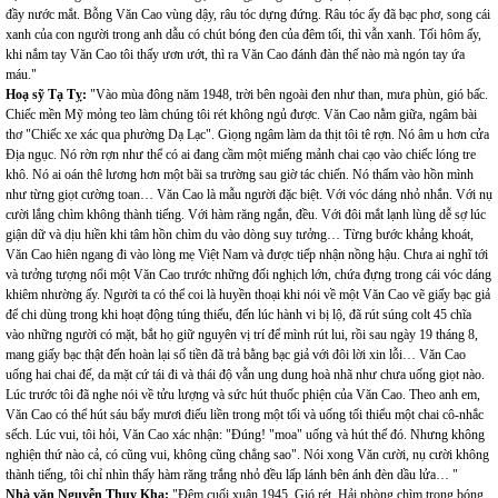
đầy nước mắt. Bỗng Văn Cao vùng dậy, râu tóc dựng đứng. Râu tóc ấy đã bạc phơ, song cái
xanh của con người trong anh dẫu có chút bóng đen của đêm tối, thì vẫn xanh. Tối hôm ấy,
khi nắm tay Văn Cao tôi thấy ươn ướt, thì ra Văn Cao đánh đàn thế nào mà ngón tay ứa
máu."
Hoạ sỹ Tạ Tỵ:
"Vào mùa đông năm 1948, trời bên ngoài đen như than, mưa phùn, gió bấc.
Chiếc mền Mỹ mỏng teo làm chúng tôi rét không ngủ được. Văn Cao nằm giữa, ngâm bài
thơ "Chiếc xe xác qua phường Dạ Lạc". Giọng ngâm làm da thịt tôi tê rợn. Nó âm u hơn cửa
Địa ngục. Nó rờn rợn như thể có ai đang cầm một miếng mảnh chai cạo vào chiếc lóng tre
khô. Nó ai oán thê lương hơn một bãi sa trường sau giờ tác chiến. Nó thấm vào hồn mình
như từng giọt cường toan… Văn Cao là mẫu người đặc biệt. Với vóc dáng nhỏ nhắn. Với nụ
cười lắng chìm không thành tiếng. Với hàm răng ngắn, đều. Với đôi mắt lạnh lùng dễ sợ lúc
giận dữ và dịu hiền khi tâm hồn chìm du vào dòng suy tưởng… Từng bước khảng khoát,
Văn Cao hiên ngang đi vào lòng mẹ Việt Nam và được tiếp nhận nồng hậu. Chưa ai nghĩ tới
và tưởng tượng nổi một Văn Cao trước những đối nghịch lớn, chứa đựng trong cái vóc dáng
khiêm nhường ấy. Người ta có thể coi là huyền thoại khi nói về một Văn Cao vẽ giấy bạc giả
để chi dùng trong khi hoạt động túng thiếu, đến lúc hành vi bị lộ, đã rút súng colt 45 chĩa
vào những người có mặt, bắt họ giữ nguyên vị trí để mình rút lui, rồi sau ngày 19 tháng 8,
mang giấy bạc thật đến hoàn lại số tiền đã trả bằng bạc giả với đôi lời xin lỗi… Văn Cao
uống hai chai đế, da mặt cứ tái đi và thái độ vẫn ung dung hoà nhã như chưa uống giọt nào.
Lúc trước tôi đã nghe nói về tửu lượng và sức hút thuốc phiện của Văn Cao. Theo anh em,
Văn Cao có thể hút sáu bẩy mươi điếu liền trong một tối và uống tối thiểu một chai cô-nhắc
sếch. Lúc vui, tôi hỏi, Văn Cao xác nhận: "Đúng! "moa" uống và hút thế đó. Nhưng không
nghiện thứ nào cả, có cũng vui, không cũng chẳng sao". Nói xong Văn cười, nụ cười không
thành tiếng, tôi chỉ nhìn thấy hàm răng trắng nhỏ đều lấp lánh bên ánh đèn dầu lửa… "
Nhà văn Nguyễn Thuỵ Kha:
"Đêm cuối xuân 1945. Gió rét. Hải phòng chìm trong bóng