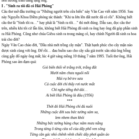
nén hương trầm dâng tặng ông:
I . "Sinh ra tôi đã có Hải Phòng"
Câu thơ mở đầu trường ca "Những người trên cửa biển" này Văn Cao viết năm 1956. Sau
này Nguyễn Khoa Điềm phóng tác thành: "Khi ta lớn lên đất nước đã có rồi". Không biết
câu thơ là "Sinh tôi ra…" hay phải là "Sinh ra tôi…" thì mới đúng. Dẫu sao, đọc câu thơ
trên, nhiều khi tôi cứ lẫn lộn, không biết Hải Phòng đã sinh ra ông hay ông đã góp phần sinh
ra Hải Phòng. Cũng như chúa Giêsu sinh ra trong máng cỏ, hay chính Người đã sinh ra hoa
trái cho đời?
Ngày Văn Cao chào đời, "Đầu nhà mới trồng cây mận". Thật hạnh phúc cho cây mận nào
được sinh cùng với ông. Để rồi… đau buồn sao cho cây sấu già trước sân nhà ông bỗng
cùng gẫy đổ ngày ông mất; lúc 4 giờ sáng mồng 10 tháng 7 năm 1995. Tuổi thơ ông, Hải
Phòng sao ảm đạm quá:
Gió biển thổi về trắng trời, trắng đất
Mười năm chưa nguôi nổi
Mái rạ bờ tre xưa
Cả cuộc đời chỉ thấy rơi nước mắt
Chỉ nghe tiếng thở dài…
Ai biết Hải Phòng là đâu (1956)
***
Thời đó Hải Phòng chỉ đủ nuôi
Những cuộc đời sau bức tường xám xa,
lem nhem than khói
Những bức tường hàng chục năm mưa nắng
Trong từng ô từng cửa sổ của dãy phố ven sông
Từng căn gác nhỏ chênh vênh chiếc dây phơi quần áo