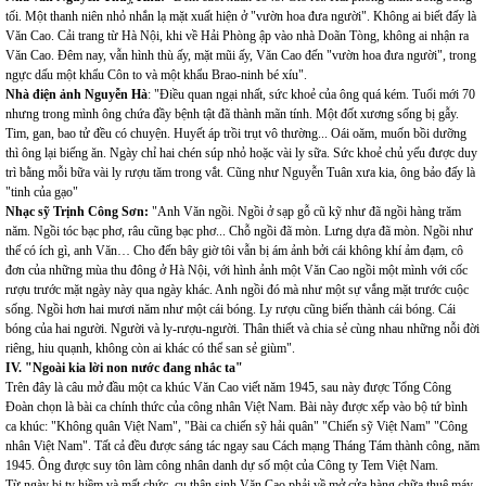
tối. Một thanh niên nhỏ nhắn lạ mặt xuất hiện ở "vườn hoa đưa người". Không ai biết đấy là
Văn Cao. Cải trang từ Hà Nội, khi về Hải Phòng ập vào nhà Doãn Tòng, không ai nhận ra
Văn Cao. Đêm nay, vẫn hình thù ấy, mặt mũi ấy, Văn Cao đến "vườn hoa đưa người", trong
ngực dấu một khẩu Côn to và một khẩu Brao-ninh bé xíu".
Nhà điện ảnh Nguyễn Hà
: "Điều quan ngại nhất, sức khoẻ của ông quá kém. Tuổi mới 70
nhưng trong mình ông chứa đầy bệnh tật đã thành mãn tính. Một đốt xương sống bị gẫy.
Tim, gan, bao tử đều có chuyện. Huyết áp trồi trụt vô thường... Oái oăm, muốn bồi dưỡng
thì ông lại biếng ăn. Ngày chỉ hai chén súp nhỏ hoặc vài ly sữa. Sức khoẻ chủ yếu được duy
trì bằng mỗi bữa vài ly rượu tăm trong vắt. Cũng như Nguyễn Tuân xưa kia, ông bảo đấy là
"tinh của gạo"
Nhạc sỹ Trịnh Công Sơn:
"Anh Văn ngồi. Ngồi ở sạp gỗ cũ kỹ như đã ngồi hàng trăm
năm. Ngồi tóc bạc phơ, râu cũng bạc phơ... Chỗ ngồi đã mòn. Lưng dựa đã mòn. Ngồi như
thế có ích gì, anh Văn… Cho đến bây giờ tôi vẫn bị ám ảnh bởi cái không khí ảm đạm, cô
đơn của những mùa thu đông ở Hà Nội, với hình ảnh một Văn Cao ngồi một mình với cốc
rượu trước mặt ngày này qua ngày khác. Anh ngồi đó mà như một sự vắng mặt trước cuộc
sống. Ngồi hơn hai mươi năm như một cái bóng. Ly rượu cũng biến thành cái bóng. Cái
bóng của hai người. Người và ly-rượu-người. Thân thiết và chia sẻ cùng nhau những nỗi đời
riêng, hiu quạnh, không còn ai khác có thể san sẻ giùm".
IV. "Ngoài kia lời non nước đang nhắc ta"
Trên đây là câu mở đầu một ca khúc Văn Cao viết năm 1945, sau này được Tổng Công
Đoàn chọn là bài ca chính thức của công nhân Việt Nam. Bài này được xếp vào bộ tứ bình
ca khúc: "Không quân Việt Nam", "Bài ca chiến sỹ hải quân" "Chiến sỹ Việt Nam" "Công
nhân Việt Nam". Tất cả đều được sáng tác ngay sau Cách mạng Tháng Tám thành công, năm
1945. Ông được suy tôn làm công nhân danh dự số một của Công ty Tem Việt Nam.
Từ ngày bị tỵ hiềm và mất chức, cụ thân sinh Văn Cao phải về mở cửa hàng chữa thuê máy