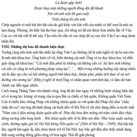
Là được gặp Anh!
Được thay mặt những người đồng đội đã khuất
Nói với anh một lời gan ruột:
Tình chúng tôi yêu anh
Chép nguyên xi một bài thơ dài của tác giả khác vào bài viết của mình có thể xem là một sự
lạm dụng. Nhưng, tôi thấy bài thơ hay quá, chỉ riêng nó đã nói được hơn nhiều lần về Văn
Cao so với bài viết lê thê này. Cho nên tôi vẫn cứ xin chép để sự suy tôn Văn Cao càng được
nhân lên.
VIII. Những dự báo đã thành hiện thực
Tưởng cũng nên hơn một lần nhắc lại rằng Văn Cao không chỉ là một nghệ sỹ tài ba mà còn
là một nhà khoa học. Ông luôn cổ vũ, biểu dương cái mới. Ông có tư duy khoa học và diễn
giải cũng rất khoa học:
"Cái mới đâu phải là những cái không sẵn có. Sự làm mới những
cái sẵn có cũng là một phương pháp sáng tạo", "… Một trong những hướng xây dựng nhân
vật là đào tạo cho xã hội những người biết khai thác, khám phá, phân tích thực tế và mở
đường cho tương lai" (Mấy ý nghĩ về thơ)
Ông có nhãn quan vượt thời đại, có tầm dự báo
chính xác đến ngạc nhiên.
Cách mạng Tháng Tám vừa thành công, ông đã dự báo ngay về những binh chủng hiện đại
sẽ có trong lực lượng vũ trang của ta qua Bài ca chiến sỹ hải quân, Không quân Việt Nam.
Còn ở chiến khu chống Pháp với những nhóm quân so với quân đội Pháp chỉ như "châu
chấu đá voi" mà ông đã hình dung cái buổi tiến về Hà Nội rõ rệt như đang diễn ra trước mắt:
"Năm cửa ô đón mừng đoàn quân tiến về. Như đài hoa đón mừng nở năm cánh đào chảy
dòng sương sớm long lanh… Khi đoàn quân tiến về là đêm tan dần. Như mùa xuân xuống
cành, đường nghe gió về, Hà Nội bừng Tiến quân ca" (Tiến về Hà Nội – 1949).
Hát bài hát
lên, người hát ngày ấy, khi chưa được trở về Hà Nội, hay bây giờ đều như thấy mình đang
thật sung sướng đứng giữa rừng cờ hoa ngày Thủ đô giải phóng.