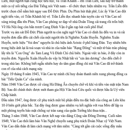
Liễn, một người bạn cùng học tiểu học, và Trần Khánh – em Trần Liễn, sau này trở thành
một ca sỹ nổi tiếng của Đài Tiếng nói Việt nam – tổ chức thực hiện nhiệm vụ. Trần Liễn đến
trước chọn chỗ nằm hút ngay sau Đỗ Đức Phin. Dụ Phin hút thật phê, Lúc ấy Văn Cao đột
ngột tiến vào, có Trần Khánh hộ vệ. Trần Liễn đọc nhanh bản tuyên cáo và Văn Cao nổ
súng trúng đầu tên Phin, Văn Cao phóng xe đạp về nhà Doãn Tòng cải trang rồi trốn biệt.
Về Hà Nội ông còn bắn trượt Cung Đình Vận ở gần rạp hát cuối phố Huế.
Trước vụ ám sát Đỗ Đức Phin người ta còn nghi ngờ Văn Cao có dính líu đến vụ in và rải
truyền đơn dẫn đến cái chết của một người tên là Nghiêm Xuân Huyễn. Nghiêm Xuân
Huyễn, tước hiệu "Voi đen" nguyên là chủ hiệu ảnh Aristic ở phố hàng Đàn. Tuy nhiên bên
trong hiệu ảnh lại là toà soạn và nhà in của tuần báo "Rạng Đông" và một tờ báo trào phúng
lấy tên là "Con Ong" do Tam Lang Vũ Đình Chí chủ biên. Ngoài việc in báo, ở đây còn in
truyền đơn. Nguyễn Xuân Huyễn do vậy bị Nhật bắt và "xin âm dương" cho đến chết ở
trong nhà lao. Không biết ngẫu nhiên hay do tâm giao đồng chí mà Văn Cao đã trở thành
con rể của nhà cách mạng này.
Ngày 19 tháng 8 năm 1945, Văn Cao tự mình chỉ huy đoàn thanh niên xung phong đồng ca
bài "Tiến Quân Ca" của mình.
Năm 1946 Văn Cao được cử cùng Hà Đăng Ấn chuyên chở vũ khí và tiền vào mặt trận Nam
Bộ. Sau đó chính thức được mời tham gia Hội Văn hoá Cứu quốc và được bầu là Uỷ viên
Chấp hành.
Đầu năm 1947, ông được cử phụ trách một bộ phận điều tra đặc biệt của công an Liên khu
10 ở biên giới phía bắc. Tại đây ông được giao nhiệm vụ kết nghĩa với vua Mèo để lập ra
một phòng tuyến bảo mật chống sự tràn sang của quân Tưởng khi thua trận...
Tháng 3 năm 1948, Văn Cao được kết nạp vào đảng Cộng sản Đông Dương. Cuối năm
1949, Văn Cao thôi làm báo Văn Nghệ chuyển sang phụ trách Đoàn Nhạc sỹ Việt Nam.
Văn Cao dấn thân đi làm cách mạng với tâm niệm: "Càng tới gần cái cuộc sống đầy mâu