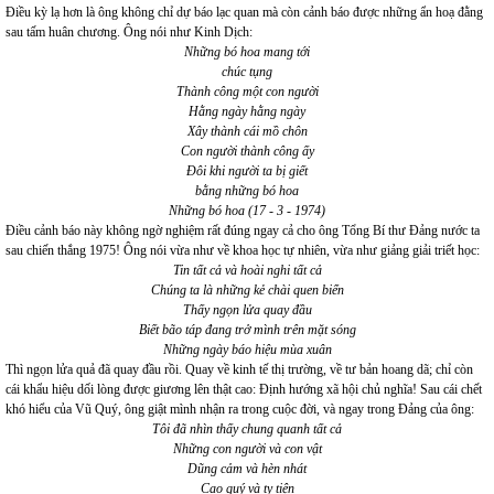
Điều kỳ lạ hơn là ông không chỉ dự báo lạc quan mà còn cảnh báo được những ẩn hoạ đằng
sau tấm huân chương. Ông nói như Kinh Dịch:
Những bó hoa mang tới
chúc tụng
Thành công một con người
Hằng ngày hằng ngày
Xây thành cái mồ chôn
Con người thành công ấy
Đôi khi người ta bị giết
bằng những bó hoa
Những bó hoa (17 - 3 - 1974)
Điều cảnh báo này không ngờ nghiệm rất đúng ngay cả cho ông Tổng Bí thư Đảng nước ta
sau chiến thắng 1975! Ông nói vừa như về khoa học tự nhiên, vừa như giảng giải triết học:
Tin tất cả và hoài nghi tất cả
Chúng ta là những kẻ chài quen biển
Thấy ngọn lửa quay đầu
Biết bão táp đang trở mình trên mặt sóng
Những ngày báo hiệu mùa xuân
Thì ngọn lửa quả đã quay đầu rồi. Quay về kinh tế thị trường, về tư bản hoang dã; chỉ còn
cái khẩu hiệu dối lòng được giương lên thật cao: Định hướng xã hội chủ nghĩa! Sau cái chết
khó hiểu của Vũ Quý, ông giật mình nhận ra trong cuộc đời, và ngay trong Đảng của ông:
Tôi đã nhìn thấy chung quanh tất cả
Những con người và con vật
Dũng cảm và hèn nhát
Cao quý và ty tiện