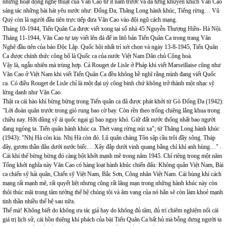
những hoạt động nghệ thuật của Văn Cao từ ít năm trước và đã từng khuyến khích Văn Cao
sáng tác những bài hát yêu nước như: Đống Đa, Thăng Long hành khúc, Tiếng rừng… Vũ
Quý còn là người đầu tiên trực tiếp đưa Văn Cao vào đội ngũ cách mạng.
Tháng 10-1944, Tiến Quân Ca được viết xong tại số nhà 45 Nguyễn Thượng Hiền- Hà Nội.
Tháng 11-1944, Văn Cao tự tay viết lên đá để in litô bản Tiến Quân Ca trong trang Văn
Nghệ đầu tiên của báo Độc Lập. Quốc hội nhất trí xét chọn và ngày 13-8-1945, Tiến Quân
Ca được chính thức công bố là Quốc ca của nước Việt Nam Dân chủ Cộng hoà.
Vậy là, ngẫu nhiên mà trùng hợp. Cả Rouget de Lisle ở Pháp khi viết Marseillaise cũng như
Văn Cao ở Việt Nam khi viết Tiến Quân Ca đều không hề nghĩ rằng mình đang viết Quốc
ca. Có điều Rouget de Lisle chỉ là một đại uý công binh chứ không trở thành một nhạc sỹ
lừng danh như Văn Cao.
Thật ra cái hào khí bừng bừng trong Tiến quân ca đã được phát khởi từ Gò Đống Đa (1942):
"Lời đoàn quân trước trong gió rung bao cờ bay. Còn rền theo trống chiêng lắng khua trong
chiều nay. Hỡi dũng sỹ ái quốc ngại gì bao nguy khó. Giữ đất nước thống nhất bao người
đang ngóng ta. Tiến quân hành khúc ca. Thét vang rừng núi xa"; từ Thăng Long hành khúc
(1943): "Nhị Hà còn kia. Nhị Hà còn đó. Lũ quân chàng Tôn sập cầu trôi đầy sông. Tháp
đây, gươm thần đâu dưới nước biếc… Xây đắp dưới vinh quang bằng chí khí anh hùng…" .
Cái khí thế bừng bừng đó càng bột khởi mạnh mẽ trong năm 1945. Chỉ riêng trong một năm
Tổng khởi nghĩa này Văn Cao có hàng loạt hành khúc chiến đấu: Không quân Việt Nam, Bài
ca chiến sỹ hải quân, Chiến sỹ Việt Nam, Bắc Sơn, Công nhân Việt Nam. Cái hùng khí cách
mạng rất mạnh mẽ, rất quyết liệt nhưng cũng rất lãng mạn trong những hành khúc này còn
thôi thúc mãi trong tâm tưởng thế hệ chúng tôi và âm vang của nó hẳn sẽ còn làm khoẻ mạnh
tinh thần nhiều thế hệ sau nữa.
Thế mà! Không biết do không ưa tác giả hay do không đủ tâm, đủ trí chiêm nghiệm nổi cái
giá trị lịch sử, cái hồn thiêng khí phách của bài Tiến Quân Ca bất hủ mà bỗng dưng người ta