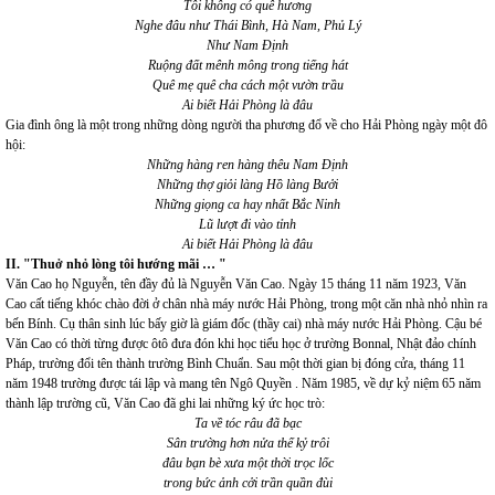
Tôi không có quê hương
Nghe đâu như Thái Bình, Hà Nam, Phủ Lý
Như Nam Định
Ruộng đất mênh mông trong tiếng hát
Quê mẹ quê cha cách một vườn trầu
Ai biết Hải Phòng là đâu
Gia đình ông là một trong những dòng người tha phương đổ về cho Hải Phòng ngày một đô
hội:
Những hàng ren hàng thêu Nam Định
Những thợ giỏi làng Hồ làng Bưởi
Những giọng ca hay nhất Bắc Ninh
Lũ lượt đi vào tỉnh
Ai biết Hải Phòng là đâu
II. "Thuở nhỏ lòng tôi hướng mãi … "
Văn Cao họ Nguyễn, tên đầy đủ là Nguyễn Văn Cao. Ngày 15 tháng 11 năm 1923, Văn
Cao cất tiếng khóc chào đời ở chân nhà máy nước Hải Phòng, trong một căn nhà nhỏ nhìn ra
bến Bính. Cụ thân sinh lúc bấy giờ là giám đốc (thầy cai) nhà máy nước Hải Phòng. Cậu bé
Văn Cao có thời từng được ôtô đưa đón khi học tiểu học ở trường Bonnal, Nhật đảo chính
Pháp, trường đổi tên thành trường Bình Chuẩn. Sau một thời gian bị đóng cửa, tháng 11
năm 1948 trường được tái lập và mang tên Ngô Quyền . Năm 1985, về dự kỷ niệm 65 năm
thành lập trường cũ, Văn Cao đã ghi lai những ký ức học trò:
Ta về tóc râu đã bạc
Sân trường hơn nửa thế kỷ trôi
đâu bạn bè xưa một thời trọc lốc
trong bức ảnh cởi trần quần đùi