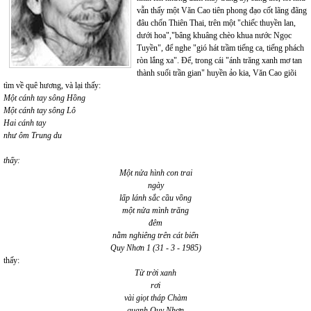
vẫn thấy một Văn Cao tiên phong đạo cốt lãng đãng
đâu chốn Thiên Thai, trên một "chiếc thuyền lan,
dưới hoa","bâng khuâng chèo khua nước Ngọc
Tuyền", để nghe "gió hát trầm tiếng ca, tiếng phách
ròn lắng xa". Để, trong cái "ánh trăng xanh mơ tan
thành suối trần gian" huyền ảo kia, Văn Cao giõi
tìm về quê hương, và lại thấy:
Một cánh tay sông Hồng
Một cánh tay sông Lô
Hai cánh tay
như ôm Trung du
thấy:
Một nửa hình con trai
ngày
lấp lánh sắc cầu vồng
một nửa mình trăng
đêm
nằm nghiêng trên cát biển
Quy Nhơn 1 (31 - 3 - 1985)
thấy:
Từ trời xanh
rơi
vài giọt tháp Chàm
quanh Quy Nhơn