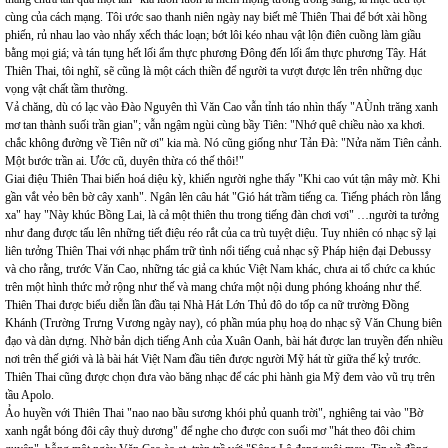
cùng của cách mạng. Tôi ước sao thanh niên ngày nay biết mê Thiên Thai để bớt xài hồng
phiến, rủ nhau lao vào nhẩy xếch thác loạn; bớt lôi kéo nhau vật lộn điên cuồng làm giầu
bằng mọi giá; và tán tụng hết lối ẩm thực phương Đông đến lối ẩm thực phương Tây. Hát
Thiên Thai, tôi nghĩ, sẽ cũng là một cách thiền để người ta vượt được lên trên những dục
vọng vật chất tầm thường.
Vả chăng, dù có lạc vào Đào Nguyên thì Văn Cao vẫn tỉnh táo nhìn thấy "AÙnh trăng xanh
mơ tan thành suối trần gian"; vẫn ngậm ngùi cùng bầy Tiên: "Nhớ quê chiều nào xa khơi.
chắc không đường về Tiên nữ ơi" kia mà. Nó cũng giống như Tản Đà: "Nửa năm Tiên cảnh.
Một bước trần ai. Ước cũ, duyên thừa có thế thôi!"
Giai điệu Thiên Thai biến hoá diệu kỳ, khiến người nghe thấy "Khi cao vút tận mây mờ. Khi
gần vắt vẻo bên bờ cây xanh". Ngân lên câu hát "Gió hát trầm tiếng ca. Tiếng phách ròn lắng
xa" hay "Này khúc Bồng Lai, là cả một thiên thu trong tiếng đàn chơi vơi" …người ta tưởng
như đang được tấu lên những tiết điệu réo rắt của ca trù tuyệt diệu. Tuy nhiên có nhạc sỹ lại
liên tưởng Thiên Thai với nhạc phẩm trữ tình nổi tiếng cuả nhạc sỹ Pháp hiện đại Debussy
và cho rằng, trước Văn Cao, những tác giả ca khúc Việt Nam khác, chưa ai tổ chức ca khúc
trên một hình thức mở rộng như thế và mang chứa một nội dung phóng khoáng như thế.
Thiên Thai được biểu diễn lần đầu tại Nhà Hát Lớn Thủ đô do tốp ca nữ trường Đồng
Khánh (Trường Trưng Vương ngày nay), có phần múa phụ hoạ do nhạc sỹ Văn Chung biên
đạo và dàn dựng. Nhờ bản dịch tiếng Anh của Xuân Oanh, bài hát được lan truyền đến nhiều
nơi trên thế giới và là bài hát Việt Nam đầu tiên được người Mỹ hát từ giữa thế kỷ trước.
Thiên Thai cũng được chọn đưa vào băng nhạc để các phi hành gia Mỹ đem vào vũ trụ trên
tầu Apolo.
Ảo huyền với Thiên Thai "nao nao bầu sương khói phủ quanh trời", nghiêng tai vào "Bờ
xanh ngắt bóng đôi cây thuỳ dương" để nghe cho được con suối mơ "hát theo đôi chim