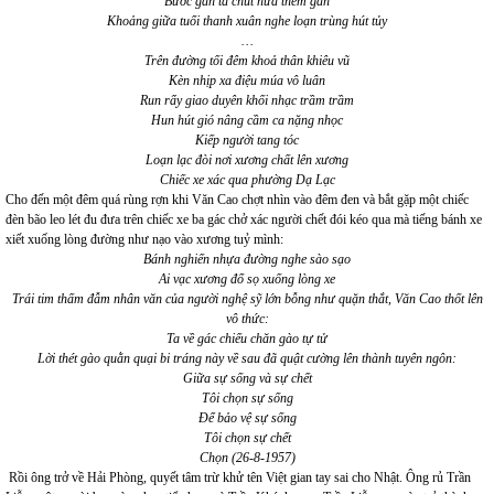
Bước gần ta chút nữa thêm gần
Khoảng giữa tuổi thanh xuân nghe loạn trùng hút tủy
…
Trên đường tối đêm khoả thân khiêu vũ
Kèn nhịp xa điệu múa vô luân
Run rẩy giao duyên khối nhạc trầm trầm
Hun hút gió nâng cầm ca nặng nhọc
Kiếp người tang tóc
Loạn lạc đòi nơi xương chất lên xương
Chiếc xe xác qua phường Dạ Lạc
Cho đến một đêm quá rùng rợn khi Văn Cao chợt nhìn vào đêm đen và bắt gặp một chiếc
đèn bão leo lét đu đưa trên chiếc xe ba gác chở xác người chết đói kéo qua mà tiếng bánh xe
xiết xuống lòng đường như nạo vào xương tuỷ mình:
Bánh nghiến nhựa đường nghe sào sạo
Ai vạc xương đổ sọ xuống lòng xe
Trái tim thấm đẫm nhân văn của người nghệ sỹ lớn bỗng như quặn thắt, Văn Cao thốt lên
vô thức:
Ta về gác chiếu chăn gào tự tử
Lời thét gào quằn quại bi tráng này về sau đã quật cường lên thành tuyên ngôn:
Giữa sự sống và sự chết
Tôi chọn sự sống
Để bảo vệ sự sống
Tôi chọn sự chết
Chọn (26-8-1957)
Rồi ông trở về Hải Phòng, quyết tâm trừ khử tên Việt gian tay sai cho Nhật. Ông rủ Trần