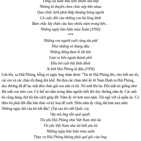
Từng cái hầm nhà lom nhom lửa bếp
Những lá thuyền chen chúc nép bên nhau
Qua chiếc lưới phơi thấp thoáng bóng người
Cả cuộc đời của những con hà lóng lánh
Bám chắc lấy chân cầu bao nhiêu năm trong bến…
Những ngày báo hiệu mùa Xuân (1956)
***
Những con người cuối cùng tàn phế
Như những vỏ thùng dầu
Những đống than lò tắt lửa
Giạt ra bên ngoài thành phố
Đầu bờ cuối bãi lênh đênh
Ai biết Hải Phòng là đâu (1956)
Lớn lên, xa Hải Phòng, bỗng có ngày ông nhận được "Tin từ Hải Phòng lên, cho biết mẹ tôi,
các em và các cháu tôi đang đói khổ. Bà đưa các cháu nhỏ ấy từ Nam Định ra Hải Phòng,
dọc đường đã để lạc mất đứa cháu gái con anh cả tôi. Nó mới lên ba. Đôi mắt nó giống như
đôi mắt con mèo con. Có thể nó nằm trong đám người chết đói dọc đường năm ấy. Các anh
tôi cũng đang chờ tôi tìm cách giúp đỡ. Năm ấy rét hơn mọi năm. Tôi ngủ với cả quần áo. Có
đêm tôi phải đốt dần bản thảo và ký hoạ để sưởi. Đêm năm ấy cũng dài hơn mọi năm.
Những ngày đói của tôi bắt đầu" (Tại sao tôi viết Quốc ca).
Vậy mà ông vẫn quả quyết:
Tôi yêu Hải Phòng như Việt Nam nhỏ lại
Tôi yêu Việt Nam như tôi biết yêu tôi
Những ngày báo hiệu mùa xuân
Thực ra Hải Phòng không phải quê gốc của ông: