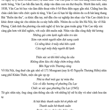
nước hỏng, Văn Cao bắt đầu lam lũ, nhập vào đám con em thợ thuyền. Mười lăm tuổi, năm
1938, Văn Cao bỏ học vào làm điện thoại viên ở Sở Bưu điện ngay gần nhà. Chẳng bao lâu.
chán cảnh làm viên chức quèn tù túng, Văn Cao rủ bạn bè lập nhóm du ca đi hát lang thang.
Bài "Buồn tàn thu", ca khúc đầu tay, mở đầu cho sự nghiệp âm nhạc của Văn Cao chính là ca
khúc được sáng tác cho nhóm du ca này biểu diễn. Nhóm du ca lúc lên Hà Nội, lúc về Hải
Phòng. Cảnh tình tha phương của một nghệ sỹ lưu lạc gian truân giúp Văn Cao tiếp xúc
càng gần hơn với khổ nghèo, với cuộc đời muôn mặt. Nhìn vào đâu cũng thấy thê lương:
Những giỏ cơm lạnh ngắt nắm tro tàn
Xóm rợn mình người nằm đợi sang canh
Có tiếng khóc ở mấy nhà bên cạnh
Cửa ngõ mấy thây người đã lạnh
…
Thân xác xơ đói khổ sống âu sầu
Không đóm lửa chỉ chập chờn trăng chiếu
Bến Ngự trên Thương cảng
Về Hà Nội, ông thuê căn gác nhỏ số 171 Mongrant (nay là 45 Nguyễn Thượng Hiền) nhìn
sang phố Khâm Thiên, một căn gác ọp ẹp:
Nhà ta thuê mái gục tự mùa thu
Góc cô độc hương về phường Dạ Lạc
Chiếc xe xác qua phường Dạ Lạc (1945)
Từ góc nhìn này, ông càng cảm thông sâu sắc với những kỹ nữ bị dày vò như cánh hoa tàn
tạ:
Ai hát khúc thanh xuân hờ ơi phấn nữ
Thanh xuân hờ thanh xuân