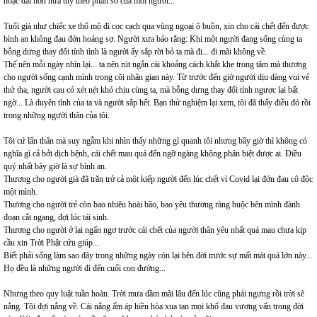
hoặc dài hơn nữa tùy theo phần số của mỗi người...
Tuổi già như chiếc xe thổ mộ đi cọc cạch qua vùng ngoại ô buồn, xin cho cái chết đến được
bình an không đau đớn hoảng sợ. Người xưa bảo rằng: Khi một người đang sống cùng ta
bỗng dưng thay đổi tính tình là người ấy sắp rời bỏ ta mà đi... đi mãi không về.
Thế nên mỗi ngày nhìn lại... ta nên rút ngắn cái khoảng cách khắt khe trong tâm mà thương
cho người sống cạnh mình trong cõi nhân gian này. Từ trước đến giờ người dịu dàng vui vẻ
thứ tha, người cau có xét nét khó chịu cùng ta, mà bỗng dưng thay đổi tính ngược lại bất
ngờ... Là duyên tình của ta và người sắp hết. Bạn thử nghiệm lại xem, tôi đã thấy điều đó rồi
trong những người thân của tôi.
Tôi cứ lẩn thẩn mà suy ngẫm khi nhìn thấy những gì quanh tôi nhưng bây giờ thì không có
nghĩa gì cả bởi dịch bệnh, cái chết mau quá đến ngỡ ngàng không phân biệt được ai. Điều
quý nhất bây giờ là sự bình an.
Thương cho người già đã trăn trở cả một kiếp người đến lúc chết vì Covid lại đớn đau cô độc
một mình.
Thương cho người trẻ còn bao nhiêu hoài bão, bao yêu thương ràng buộc bên mình đành
đoạn cắt ngang, đợi lúc tái sinh.
Thương cho người ở lại ngẩn ngơ trước cái chết của người thân yêu nhất quá mau chưa kịp
cầu xin Trời Phật cứu giúp...
Biết phải sống làm sao đây trong những ngày còn lại bên đời trước sự mất mát quá lớn này...
Họ đều là những người đi đến cuối con đường...
Nhưng theo quy luật tuần hoàn. Trời mưa dầm mãi lâu đến lúc cũng phải ngưng rồi trời sẽ
nắng. Tôi đợi nắng về. Cái nắng ấm áp hiền hòa xua tan mọi khổ đau vương vấn trong đời