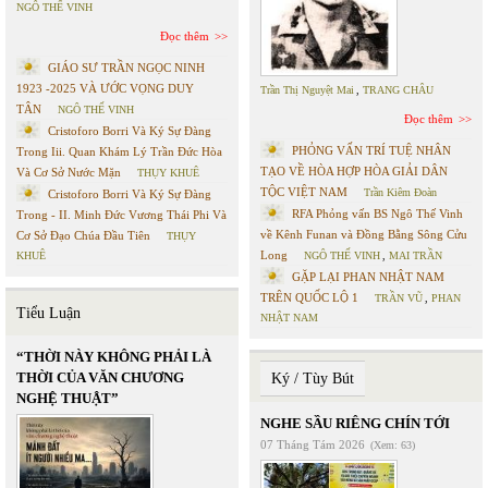
NGÔ THẾ VINH
Đọc thêm
GIÁO SƯ TRẦN NGỌC NINH
1923 -2025 VÀ ƯỚC VỌNG DUY
Trần Thị Nguyệt Mai
,
TRANG CHÂU
TÂN
NGÔ THẾ VINH
Đọc thêm
Cristoforo Borri Và Ký Sự Đàng
PHỎNG VẤN TRÍ TUỆ NHÂN
Trong Iii. Quan Khám Lý Trần Đức Hòa
TẠO VỀ HÒA HỢP HÒA GIẢI DÂN
Và Cơ Sở Nước Mặn
THỤY KHUÊ
TỘC VIỆT NAM
Trần Kiêm Đoàn
Cristoforo Borri Và Ký Sự Đàng
RFA Phỏng vấn BS Ngô Thế Vinh
Trong - II. Minh Đức Vương Thái Phi Và
về Kênh Funan và Đồng Bằng Sông Cửu
Cơ Sở Đạo Chúa Đầu Tiên
THỤY
Long
KHUÊ
NGÔ THẾ VINH
,
MAI TRẦN
GẶP LẠI PHAN NHẬT NAM
TRÊN QUỐC LỘ 1
TRẦN VŨ
,
PHAN
Tiểu Luận
NHẬT NAM
“THỜI NÀY KHÔNG PHẢI LÀ
THỜI CỦA VĂN CHƯƠNG
Ký / Tùy Bút
NGHỆ THUẬT”
NGHE SẦU RIÊNG CHÍN TỚI
07 Tháng Tám 2026
(Xem: 63)