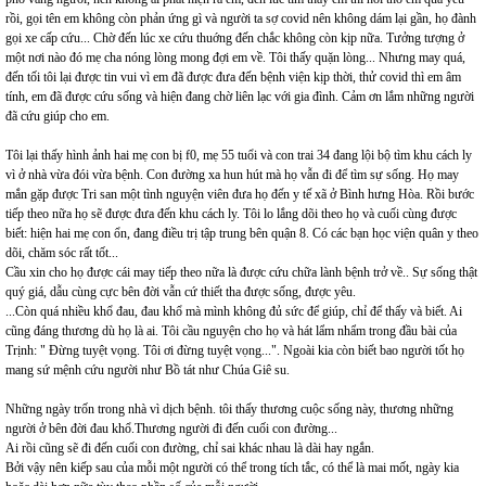
rồi, gọi tên em không còn phản ứng gì và người ta sợ covid nên không dám lại gần, họ đành
gọi xe cấp cứu... Chờ đến lúc xe cứu thuớng đến chắc không còn kịp nữa. Tưởng tượng ở
một nơi nào đó mẹ cha nóng lòng mong đợi em về. Tôi thấy quặn lòng... Nhưng may quá,
đến tối tôi lại được tin vui vì em đã được đưa đến bệnh viện kịp thời, thử covid thì em âm
tính, em đã được cứu sống và hiện đang chờ liên lạc với gia đình. Cảm ơn lắm những người
đã cứu giúp cho em.
Tôi lại thấy hình ảnh hai mẹ con bị f0, mẹ 55 tuổi và con trai 34 đang lội bộ tìm khu cách ly
vì ở nhà vừa đói vừa bệnh. Con đường xa hun hút mà họ vẫn đi để tìm sự sống. Họ may
mắn gặp được Tri san một tình nguyện viên đưa họ đến y tế xã ở Bình hưng Hòa. Rồi bước
tiếp theo nữa họ sẽ được đưa đến khu cách ly. Tôi lo lắng dõi theo họ và cuối cùng được
biết: hiện hai mẹ con ổn, đang điều trị tập trung bên quận 8. Có các bạn học viện quân y theo
dõi, chăm sóc rất tốt...
Cầu xin cho họ được cái may tiếp theo nữa là được cứu chữa lành bệnh trở về.. Sự sống thật
quý giá, dẫu cùng cực bên đời vẫn cứ thiết tha được sống, được yêu.
...Còn quá nhiều khổ đau, đau khổ mà mình không đủ sức để giúp, chỉ để thấy và biết. Ai
cũng đáng thương dù họ là ai. Tôi cầu nguyện cho họ và hát lẩm nhẩm trong đầu bài của
Trịnh: " Đừng tuyệt vọng. Tôi ơi đừng tuyệt vọng...". Ngoài kia còn biết bao người tốt họ
mang sứ mệnh cứu người như Bồ tát như Chúa Giê su.
Những ngày trốn trong nhà vì dịch bệnh. tôi thấy thương cuộc sống này, thương những
người ở bên đời đau khổ.Thương người đi đến cuối con đường...
Ai rồi cũng sẽ đi đến cuối con đường, chỉ sai khác nhau là dài hay ngắn.
Bởi vậy nên kiếp sau của mỗi một người có thể trong tích tắc, có thể là mai mốt, ngày kia