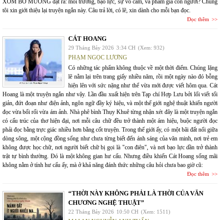
XÓM BỜ MƯƠNG đặt ra: môi trường, bạo lực, sự vô cảm, và phẩm giá con người? Chúng
tôi xin giới thiệu lại truyện ngắn này. Câu trả lời, có lẽ, xin dành cho mỗi bạn đọc.
Đọc thêm
CÁT HOANG
29 Tháng Bảy 2026
3:34 CH
(Xem: 932)
PHẠM NGỌC LƯƠNG
Có những tác phẩm không thuộc về một thời điểm. Chúng lặng
lẽ nằm lại trên trang giấy nhiều năm, rồi một ngày nào đó bỗng
hiện lên với sức nặng như thể vừa mới được viết hôm qua. Cát
Hoang là một truyện ngắn như vậy. Lần đầu xuất hiện trên Tạp chí Hợp Lưu bởi lối viết tối
giản, đứt đoạn như điện ảnh, ngôn ngữ đầy ký hiệu, và một thế giới nghệ thuật khiến người
đọc vừa bối rối vừa ám ảnh. Nhà phê bình Thụy Khuê từng nhận xét đây là một truyện ngắn
có cấu trúc của thơ hiện đại, nơi mỗi câu chữ đều trở thành một ám hiệu, buộc người đọc
phải đọc bằng trực giác nhiều hơn bằng cốt truyện. Trong thế giới ấy, có một bãi đất nổi giữa
dòng sông, một cộng đồng sống như chưa từng biết đến ánh sáng của văn minh, nơi trẻ em
không được học chữ, nơi người biết chữ bị gọi là "con điên", và nơi bạo lực dần trở thành
trật tự bình thường. Đó là một không gian hư cấu. Nhưng điều khiến Cát Hoang sống mãi
không nằm ở tính hư cấu ấy, mà ở khả năng đánh thức những câu hỏi chưa bao giờ cũ:
Đọc thêm
“THỜI NÀY KHÔNG PHẢI LÀ THỜI CỦA VĂN
CHƯƠNG NGHỆ THUẬT”
22 Tháng Bảy 2026
10:50 CH
(Xem: 1511)