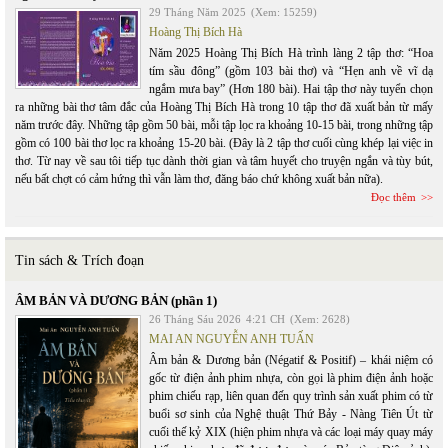
29 Tháng Năm 2025
(Xem: 15259)
Hoàng Thị Bích Hà
Năm 2025 Hoàng Thị Bích Hà trình làng 2 tập thơ: “Hoa
tím sầu đông” (gồm 103 bài thơ) và “Hẹn anh về vĩ dạ
ngắm mưa bay” (Hơn 180 bài). Hai tập thơ này tuyển chọn
ra những bài thơ tâm đắc của Hoàng Thị Bích Hà trong 10 tập thơ đã xuất bản từ mấy
năm trước đây. Những tập gồm 50 bài, mỗi tập lọc ra khoảng 10-15 bài, trong những tập
gồm có 100 bài thơ lọc ra khoảng 15-20 bài. (Đây là 2 tập thơ cuối cùng khép lại việc in
thơ. Từ nay về sau tôi tiếp tục dành thời gian và tâm huyết cho truyện ngắn và tùy bút,
nếu bất chợt có cảm hứng thì vẫn làm thơ, đăng báo chứ không xuất bản nữa).
Đọc thêm
Tin sách & Trích đoạn
ÂM BẢN VÀ DƯƠNG BẢN (phần 1)
26 Tháng Sáu 2026
4:21 CH
(Xem: 2628)
MAI AN NGUYỄN ANH TUẤN
Âm bản & Dương bản (Négatif & Positif) – khái niệm có
gốc từ điện ảnh phim nhựa, còn gọi là phim điện ảnh hoặc
phim chiếu rạp, liên quan đến quy trình sản xuất phim có từ
buổi sơ sinh của Nghệ thuật Thứ Bảy - Nàng Tiên Út từ
cuối thế kỷ XIX (hiện phim nhựa và các loại máy quay máy