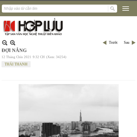
Trước
Sau
ĐỢI NẮNG
12 Tháng Chín 2021
9:32 CH
(Xem: 34254)
THÁI THANH