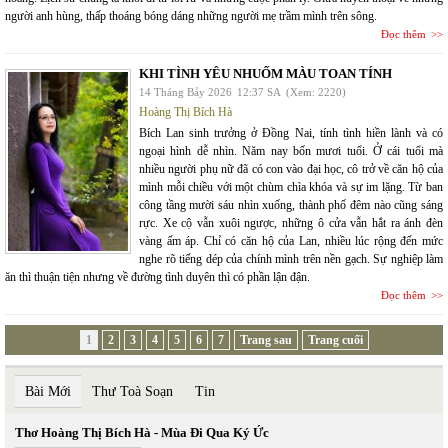
người anh hùng, thấp thoáng bóng dáng những người mẹ trầm mình trên sông.
Đọc thêm
KHI TÌNH YÊU NHUỐM MÀU TOAN TÍNH
14 Tháng Bảy 2026
12:37 SA
(Xem: 2220)
Hoàng Thị Bích Hà
Bích Lan sinh trưởng ở Đồng Nai, tính tình hiền lành và có
ngoại hình dễ nhìn. Năm nay bốn mươi tuổi. Ở cái tuổi mà
nhiều người phụ nữ đã có con vào đại học, cô trở về căn hộ của
mình mỗi chiều với một chùm chìa khóa và sự im lặng. Từ ban
công tầng mười sáu nhìn xuống, thành phố đêm nào cũng sáng
rực. Xe cộ vẫn xuôi ngược, những ô cửa vẫn hắt ra ánh đèn
vàng ấm áp. Chỉ có căn hộ của Lan, nhiều lúc rộng đến mức
nghe rõ tiếng dép của chính mình trên nền gạch. Sự nghiệp làm
ăn thì thuận tiện nhưng về đường tình duyên thì có phần lận đận.
Đọc thêm
1
2
3
4
5
6
7
Trang sau
Trang cuối
Bài Mới
Thư Toà Soạn
Tin
Thơ Hoàng Thị Bích Hà - Mùa Đi Qua Ký Ức