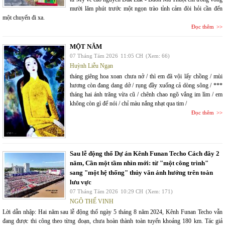
mười lăm phút trước một ngọn trào tỉnh cảm đòi hỏi cần đến
một chuyến đi xa.
Đọc thêm
MỘT NĂM
07 Tháng Tám 2026
11:05 CH
(Xem: 66)
Huỳnh Liễu Ngạn
tháng giêng hoa xoan chưa nở / thì em đã vội lấy chồng / mùi
hương còn đang dang dở / rụng đầy xuống cả dòng sông / ***
tháng hai ánh trăng vừa cũ / chênh chao ngõ vắng im lìm / em
không còn gì để nói / chỉ màu nắng nhạt qua tim /
Đọc thêm
Sau lễ động thổ Dự án Kênh Funan Techo Cách đây 2
năm, Cần một tầm nhìn mới: từ "một công trình"
sang "một hệ thống" thủy văn ảnh hưởng trên toàn
lưu vực
07 Tháng Tám 2026
10:29 CH
(Xem: 171)
NGÔ THẾ VINH
Lời dẫn nhập: Hai năm sau lễ động thổ ngày 5 tháng 8 năm 2024, Kênh Funan Techo vẫn
đang được thi công theo từng đoạn, chưa hoàn thành toàn tuyến khoảng 180 km. Tác giả