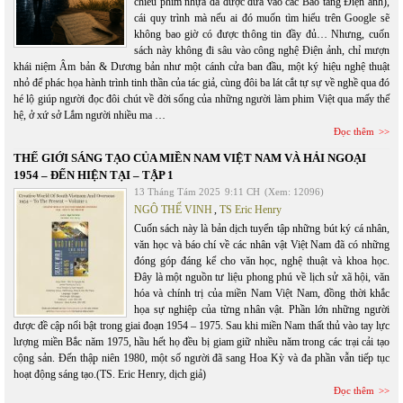
chiếu phim nhựa đã được đưa vào các Bảo tàng Điện ảnh),
cái quy trình mà nếu ai đó muốn tìm hiểu trên Google sẽ
không bao giờ có được thông tin đầy đủ… Nhưng, cuốn
sách này không đi sâu vào công nghệ Điện ảnh, chỉ mượn
khái niệm Âm bản & Dương bản như một cánh cửa ban đầu, một ký hiệu nghệ thuật
nhỏ để phác họa hành trình tinh thần của tác giả, cùng đôi ba lát cắt tự sự về nghề qua đó
hé lộ giúp người đọc đôi chút về đời sống của những người làm phim Việt qua mấy thế
hệ, ở xứ sở Lắm người nhiều ma …
Đọc thêm
THẾ GIỚI SÁNG TẠO CỦA MIỀN NAM VIỆT NAM VÀ HẢI NGOẠI
1954 – ĐẾN HIỆN TẠI – TẬP 1
13 Tháng Tám 2025
9:11 CH
(Xem: 12096)
NGÔ THẾ VINH
,
TS Eric Henry
Cuốn sách này là bản dịch tuyển tập những bút ký cá nhân,
văn học và báo chí về các nhân vật Việt Nam đã có những
đóng góp đáng kể cho văn học, nghệ thuật và khoa học.
Đây là một nguồn tư liệu phong phú về lịch sử xã hội, văn
hóa và chính trị của miền Nam Việt Nam, đồng thời khắc
họa sự nghiệp của từng nhân vật. Phần lớn những người
được đề cập nổi bật trong giai đoạn 1954 – 1975. Sau khi miền Nam thất thủ vào tay lực
lượng miền Bắc năm 1975, hầu hết họ đều bị giam giữ nhiều năm trong các trại cải tạo
cộng sản. Đến thập niên 1980, một số người đã sang Hoa Kỳ và đa phần vẫn tiếp tục
hoạt động sáng tạo.(TS. Eric Henry, dịch giả)
Đọc thêm