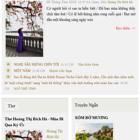
08 Tháng Tám 2026
12:47 SA
(Xem: 105)
Hoàng Thị Bích Hà
Có người hỏi vì sao ta biền biệt / Đã bao mùa không thấy
chút tăm hơi / Có lẽ bởi tháng năm rong ruỗi quá / Bụi mờ
dần một khoảng sáng ngày xưa
Đọc thêm
NGHE SẦU RIÊNG CHÍN TỚI
11:11 CH
Trần Kiêm Đoàn
MỘT NĂM
11:05 CH
Huỳnh Liễu Ngạn
Sau lễ động thổ Dự án Kênh Funan Techo Cách đây 2 năm, Cần một tầm nhìn mới:
từ "một công trình" sang "một hệ thống" thủy văn ảnh hưởng trên toàn lưu vực
10:29
CH
NGÔ THẾ VINH
Truyện Ngắn
Thơ
XÓM BỜ MƯƠNG
Thơ Hoàng Thị Bích Hà - Mùa Đi
Qua Ký Ức
Hoàng Thị
Bích Hà