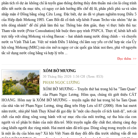
phân tích rõ dự án không chỉ là tuyến giao thông đường thủy đơn thuần mà còn là công trình
điều tiết nước đa mục tiêu, có nguy cơ ảnh hưởng đến chế độ lũ, phân phối phù sa và xâm
nhập mặn ở Đồng bằng sông Cửu Long. Đặc biệt, dự án đã vi phạm nghiêm trọng Điều 5
của Hiệp định Mekong 1995. Cam Bốt đã cố tình xếp kênh Funan Techo vào nhóm “dự án
trên dòng nhánh” để chỉ phải làm thủ tục Thông báo đơn giản, thay vì thực hiện thủ tục
Tham vấn trước (Prior Consultation) bắt buộc theo quy trình PNPCA. Thực tế, kênh kết nối
trực tiếp với sông Mekong và sông Bassac – hai nhánh mang nước dòng chính – và chuyển
nước ra Vịnh Thái Lan. Việc né tránh Điều 5 không chỉ làm suy yếu cơ chế hợp tác của Ủy
hội sông Mekong (MRC) mà còn mở ra nguy cơ các quốc gia khác noi theo, phá vỡ nguyên
tắc sử dụng nước công bằng và hợp lý trên ...
Đọc thêm
XÓM BỜ MƯƠNG
30 Tháng Bảy 2026
1:56 CH
(Xem: 853)
PHẠM NGỌC LƯƠNG
XÓM BỜ MƯƠNG – Truyện thứ hai trong bộ ba "Tam Quan"
của Phạm Ngọc Lương. Hôm qua, chúng tôi giới thiệu CÁT
HOANG. Hôm nay là XÓM BỜ MƯƠNG – truyện ngắn thứ hai trong bộ ba Tam Quan
của nhà văn trẻ Phạm Ngọc Lương, từng đăng trên Hợp Lưu số 87 (2006). Hơn hai mươi
năm trước, nhà phê bình Thụy Khuê đã gọi đây là "một câu chuyện cổ tích kinh dị", nơi cái
chết của một dòng sông song hành với sự mục rữa của môi trường, sự tha hóa của con
người và số phận bi thảm của một đứa trẻ. Một truyện ngắn đầy chất thơ, nhưng càng đẹp
càng khiến người đọc rùng mình. Hai mươi năm đã trôi qua. Dòng sông trong truyện có còn
là một ẩn dụ của hôm nay? Xã hội Việt Nam đã thay đổi đến đâu trước những vấn đề mà