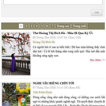
1
2
3
4
5
6
7
Trang sau
Trang cuối
Thơ Hoàng Thị Bích Hà - Mùa Đi Qua Ký Ức
08 Tháng Tám 2026
12:47 SA
(Xem: 105)
Hoàng Thị Bích Hà
Có người hỏi vì sao ta biền biệt / Đã bao mùa không thấy chút
tăm hơi / Có lẽ bởi tháng năm rong ruỗi quá / Bụi mờ dần một
khoảng sáng ngày xưa
Đọc thêm
NGHE SẦU RIÊNG CHÍN TỚI
07 Tháng Tám 2026
11:11 CH
(Xem: 63)
Trần Kiêm Đoàn
Dòng sống cũng như một dòng sông; có những con nước bất
ngờ và những khúc quanh nghiệt ngã. Tôi quyết định chuyến đi
từ Mỹ về cao nguyên Đắk Lắk - Buôn Ma Thuột chỉ trong vòng