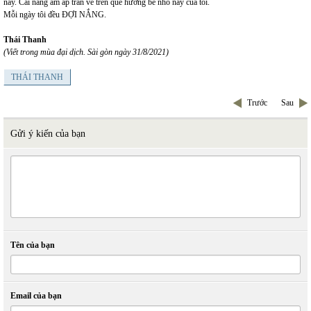
này. Cái nắng ấm áp tràn về trên quê hương bé nhỏ này của tôi.
Mỗi ngày tôi đều ĐỢI NẮNG.
Thái Thanh
(Viết trong mùa đại dịch. Sài gòn ngày 31/8/2021)
THÁI THANH
Trước
Sau
Gửi ý kiến của bạn
Tên của bạn
Email của bạn