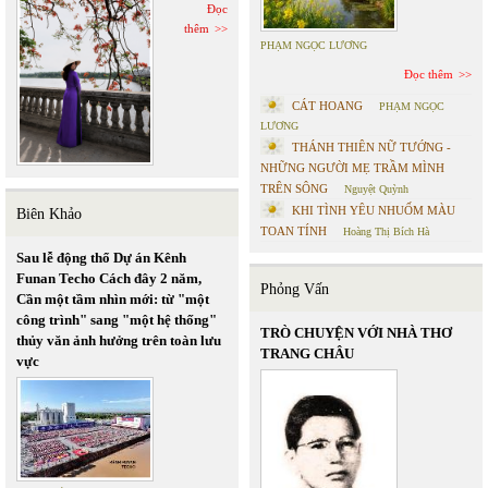
Đọc
thêm
PHẠM NGỌC LƯƠNG
Đọc thêm
CÁT HOANG
PHẠM NGỌC
LƯƠNG
THÁNH THIÊN NỮ TƯỚNG -
NHỮNG NGƯỜI MẸ TRẦM MÌNH
TRÊN SÔNG
Nguyệt Quỳnh
KHI TÌNH YÊU NHUỐM MÀU
Biên Khảo
TOAN TÍNH
Hoàng Thị Bích Hà
Sau lễ động thổ Dự án Kênh
Funan Techo Cách đây 2 năm,
Phỏng Vấn
Cần một tầm nhìn mới: từ "một
công trình" sang "một hệ thống"
TRÒ CHUYỆN VỚI NHÀ THƠ
thủy văn ảnh hưởng trên toàn lưu
TRANG CHÂU
vực