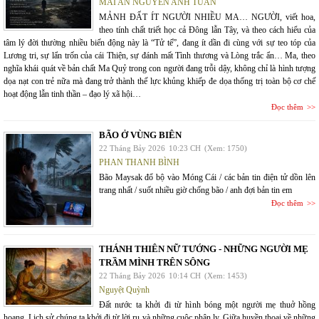
MAI AN NGUYỄN ANH TUẤN
MẢNH ĐẤT ÍT NGƯỜI NHIỀU MA… NGƯỜI, viết hoa,
theo tính chất triết học cả Đông lẫn Tây, và theo cách hiểu của
tâm lý đời thường nhiều biến động này là “Tử tế”, đang ít dần đi cùng với sự teo tóp của
Lương tri, sự lẩn trốn của cái Thiện, sự đánh mất Tình thương và Lòng trắc ẩn… Ma, theo
nghĩa khái quát về bản chất Ma Quỷ trong con người đang trỗi dậy, không chỉ là hình tượng
dọa nạt con trẻ nữa mà đang trở thành thế lực khủng khiếp đe dọa thống trị toàn bộ cơ chế
hoạt động lẫn tinh thần – đạo lý xã hội…
Đọc thêm
BÃO Ở VÙNG BIÊN
22 Tháng Bảy 2026
10:23 CH
(Xem: 1750)
PHAN THANH BÌNH
Bão Maysak đổ bộ vào Móng Cái / các bản tin điện tử dồn lên
trang nhất / suốt nhiều giờ chống bão / anh đợi bản tin em
Đọc thêm
THÁNH THIÊN NỮ TƯỚNG - NHỮNG NGƯỜI MẸ
TRẦM MÌNH TRÊN SÔNG
22 Tháng Bảy 2026
10:14 CH
(Xem: 1453)
Nguyệt Quỳnh
Đất nước ta khởi đi từ hình bóng một người mẹ thuở hồng
hoang. Lịch sử chúng ta khởi đi từ lời ru và những cuộc phân ly. Giữa huyền thoại về những