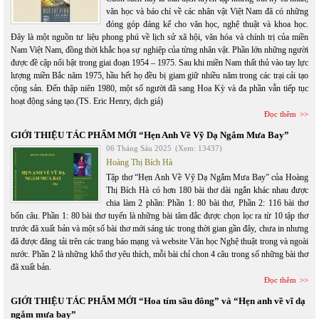
văn học và báo chí về các nhân vật Việt Nam đã có những
đóng góp đáng kể cho văn học, nghệ thuật và khoa học.
Đây là một nguồn tư liệu phong phú về lịch sử xã hội, văn hóa và chính trị của miền
Nam Việt Nam, đồng thời khắc họa sự nghiệp của từng nhân vật. Phần lớn những người
được đề cập nổi bật trong giai đoạn 1954 – 1975. Sau khi miền Nam thất thủ vào tay lực
lượng miền Bắc năm 1975, hầu hết họ đều bị giam giữ nhiều năm trong các trại cải tạo
cộng sản. Đến thập niên 1980, một số người đã sang Hoa Kỳ và đa phần vẫn tiếp tục
hoạt động sáng tạo.(TS. Eric Henry, dịch giả)
Đọc thêm
GIỚI THIỆU TÁC PHẨM MỚI “Hẹn Anh Về Vỹ Dạ Ngắm Mưa Bay”
06 Tháng Sáu 2025
(Xem: 13437)
Hoàng Thị Bích Hà
Tập thơ “Hẹn Anh Về Vỹ Dạ Ngắm Mưa Bay” của Hoàng
Thị Bích Hà có hơn 180 bài thơ dài ngắn khác nhau được
chia làm 2 phần: Phần 1: 80 bài thơ, Phần 2: 116 bài thơ
bốn câu. Phần 1: 80 bài thơ tuyển là những bài tâm đắc được chọn lọc ra từ 10 tập thơ
trước đã xuất bản và một số bài thơ mới sáng tác trong thời gian gần đây, chưa in nhưng
đã được đăng tải trên các trang báo mạng và website Văn học Nghệ thuật trong và ngoài
nước. Phần 2 là những khổ thơ yêu thích, mỗi bài chỉ chon 4 câu trong số những bài thơ
đã xuất bản.
Đọc thêm
GIỚI THIỆU TÁC PHẨM MỚI “Hoa tím sầu đông” và “Hẹn anh về vĩ dạ
ngắm mưa bay”