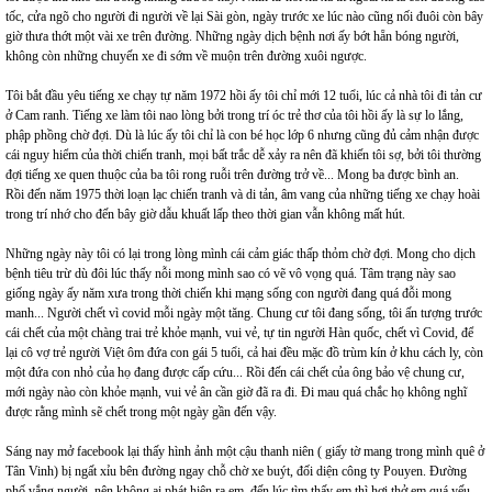
tốc, cửa ngõ cho người đi người về lại Sài gòn, ngày trước xe lúc nào cũng nối đuôi còn bây
giờ thưa thớt một vài xe trên đường. Những ngày dịch bệnh nơi ấy bớt hẵn bóng người,
không còn những chuyến xe đi sớm về muộn trên đường xuôi ngược.
Tôi bắt đầu yêu tiếng xe chạy tự năm 1972 hồi ấy tôi chỉ mới 12 tuổi, lúc cả nhà tôi đi tản cư
ở Cam ranh. Tiếng xe làm tôi nao lòng bởi trong trí óc trẻ thơ của tôi hồi ấy là sự lo lắng,
phập phồng chờ đợi. Dù là lúc ấy tôi chỉ là con bé học lớp 6 nhưng cũng đủ cảm nhận được
cái nguy hiểm của thời chiến tranh, mọi bất trắc dễ xảy ra nên đã khiến tôi sợ, bởi tôi thường
đợi tiếng xe quen thuộc của ba tôi rong ruỗi trên đường trở về... Mong ba được bình an.
Rồi đến năm 1975 thời loạn lạc chiến tranh và di tản, âm vang của những tiếng xe chạy hoài
trong trí nhớ cho đến bây giờ dẫu khuất lấp theo thời gian vẫn không mất hút.
Những ngày này tôi có lại trong lòng mình cái cảm giác thấp thỏm chờ đợi. Mong cho dịch
bệnh tiêu trừ dù đôi lúc thấy nỗi mong mình sao có vẽ vô vọng quá. Tâm trạng này sao
giống ngày ấy năm xưa trong thời chiến khi mạng sống con người đang quá đỗi mong
manh... Người chết vì covid mỗi ngày một tăng. Chung cư tôi đang sống, tôi ấn tượng trước
cái chết của một chàng trai trẻ khỏe mạnh, vui vẻ, tự tin người Hàn quốc, chết vì Covid, để
lại cô vợ trẻ người Việt ôm đứa con gái 5 tuổi, cả hai đều mặc đồ trùm kín ở khu cách ly, còn
một đứa con nhỏ của họ đang được cấp cứu... Rồi đến cái chết của ông bảo vệ chung cư,
mới ngày nào còn khỏe mạnh, vui vẻ ân cần giờ đã ra đi. Đi mau quá chắc họ không nghĩ
được rằng mình sẽ chết trong một ngày gần đến vậy.
Sáng nay mở facebook lại thấy hình ảnh một cậu thanh niên ( giấy tờ mang trong mình quê ở
Tân Vinh) bị ngất xỉu bên đường ngay chỗ chờ xe buýt, đối diện công ty Pouyen. Đường
phố vắng người, nên không ai phát hiện ra em, đến lúc tìm thấy em thì hơi thở em quá yếu