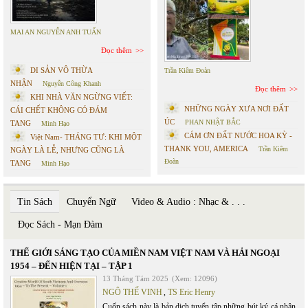
MAI AN NGUYỄN ANH TUẤN
Đọc thêm
DI SẢN VÔ THỪA
Trần Kiêm Đoàn
NHẬN
Nguyễn Công Khanh
Đọc thêm
KHI NHÀ VĂN NGỪNG VIẾT:
NHỮNG NGÀY XƯA NƠI ĐẤT
CÁI CHẾT KHÔNG CÓ ĐÁM
ÚC
PHAN NHẬT BẮC
TANG
Minh Hạo
CÁM ƠN ĐẤT NƯỚC HOA KỲ -
Việt Nam- THÁNG TƯ: KHI MỘT
THANK YOU, AMERICA
Trần Kiêm
NGÀY LÀ LỄ, NHƯNG CŨNG LÀ
Đoàn
TANG
Minh Hạo
Tin Sách
Chuyển Ngữ
Video & Audio : Nhạc & . . .
Đọc Sách - Mạn Đàm
THẾ GIỚI SÁNG TẠO CỦA MIỀN NAM VIỆT NAM VÀ HẢI NGOẠI
1954 – ĐẾN HIỆN TẠI – TẬP 1
13 Tháng Tám 2025
(Xem: 12096)
NGÔ THẾ VINH
,
TS Eric Henry
Cuốn sách này là bản dịch tuyển tập những bút ký cá nhân,