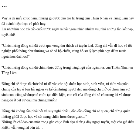
***
Vậy là đã mấy chục năm, những gì được đào tạo tại trung tâm Thiên Nhạn và Tùng Lâm nay
đã thành hiện thực và phát huy.
Lại nhớ thời học trò cấp cuối trước ngày ra hải ngoại nhận nhiệm vụ, nhớ những lần kết nạp,
tuyên thệ.
“Chúc mừng đồng chí đã vượt qua vòng thử thách và tuyển loại, đồng chí vẫn đi học và tốt
nghiệp phổ thông như thường và sẽ có hộ chiếu, cùng hồ sơ lý lịch phù hợp để ra nước
ngoài học đại học!”
“Chúc mừng đồng chí đã chính thức đứng trong hàng ngũ của ngành ta, của Thiên Nhạn và
Tùng Lâm!
Đồng chí sẽ được tổ chức bố trí để vào các hội đoàn học sinh, sinh viên, trí thức và quần
chúng của tây ở bên hải ngoại và kể cả những người đẹp mà đồng chí thử để chọn làm vợ,
sinh con, cũng sẽ được tổ chức tạo điều kiện, con cái của đồng chí sẽ có tương lai và được
nâng đỡ ở bất cứ đâu mà chúng muốn!
Đồng chí không cần phải hỏi và suy nghĩ nhiều, dần dần đồng chí sẽ quen, chỉ đừng quên
những gì đã được học và sứ mạng chiến lược được giao…”
Những lời chỉ đạo của một trong gần chục lãnh đạo đường dây ngoại tuyến, một cáo già điều
khiển, vẫn vọng lại bên tai…