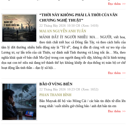
Đọc thêm
“THỜI NÀY KHÔNG PHẢI LÀ THỜI CỦA VĂN
CHƯƠNG NGHỆ THUẬT”
22 Tháng Bảy 2026
10:50 CH
(Xem: 1410)
MAI AN NGUYỄN ANH TUẤN
MẢNH ĐẤT ÍT NGƯỜI NHIỀU MA… NGƯỜI, viết hoa,
theo tính chất triết học cả Đông lẫn Tây, và theo cách hiểu của
tâm lý đời thường nhiều biến động này là “Tử tế”, đang ít dần đi cùng với sự teo tóp của
Lương tri, sự lẩn trốn của cái Thiện, sự đánh mất Tình thương và Lòng trắc ẩn… Ma, theo
nghĩa khái quát về bản chất Ma Quỷ trong con người đang trỗi dậy, không chỉ là hình tượng
dọa nạt con trẻ nữa mà đang trở thành thế lực khủng khiếp đe dọa thống trị toàn bộ cơ chế
hoạt động lẫn tinh thần – đạo lý xã hội…
Đọc thêm
BÃO Ở VÙNG BIÊN
22 Tháng Bảy 2026
10:23 CH
(Xem: 1652)
PHAN THANH BÌNH
Bão Maysak đổ bộ vào Móng Cái / các bản tin điện tử dồn lên
trang nhất / suốt nhiều giờ chống bão / anh đợi bản tin em
Đọc thêm