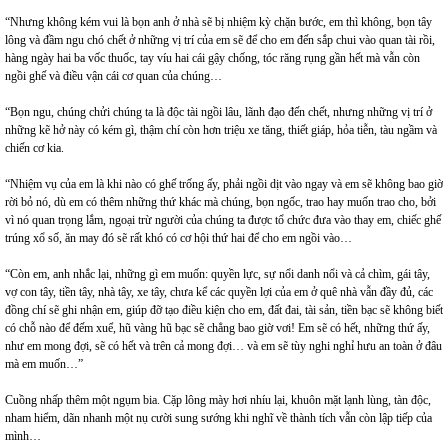
“Nhưng không kém vui là bọn anh ở nhà sẽ bị nhiệm kỳ chặn bước, em thì không, bọn tây
lông và đầm ngu chó chết ở những vị trí của em sẽ để cho em đến sắp chui vào quan tài rồi,
hàng ngày hai ba vốc thuốc, tay víu hai cái gậy chống, tóc răng rụng gần hết mà vẫn còn
ngồi ghế và điều vận cái cơ quan của chúng…
“Bọn ngu, chúng chửi chúng ta là độc tài ngồi lâu, lãnh đạo đến chết, nhưng những vị trí ở
những kẽ hở này có kém gì, thậm chí còn hơn triệu xe tăng, thiết giáp, hỏa tiễn, tàu ngầm và
chiến cơ kia.
“Nhiệm vụ của em là khi nào có ghế trống ấy, phải ngồi dịt vào ngay và em sẽ không bao giờ
rời bỏ nó, dù em có thêm những thứ khác mà chúng, bọn ngốc, trao hay muốn trao cho, bởi
vì nó quan trọng lắm, ngoại trừ người của chúng ta được tổ chức đưa vào thay em, chiếc ghế
trúng xổ số, ăn may đó sẽ rất khó có cơ hội thứ hai để cho em ngồi vào…
“Còn em, anh nhắc lại, những gì em muốn: quyền lực, sự nổi danh nổi và cả chìm, gái tây,
vợ con tây, tiền tây, nhà tây, xe tây, chưa kể các quyền lợi của em ở quê nhà vẫn đầy đủ, các
đồng chí sẽ ghi nhận em, giúp đỡ tạo điều kiện cho em, đất đai, tài sản, tiền bạc sẽ không biết
có chỗ nào để đếm xuể, hũ vàng hũ bạc sẽ chẳng bao giờ vơi! Em sẽ có hết, những thứ ấy,
như em mong đợi, sẽ có hết và trên cả mong đợi… và em sẽ tùy nghi nghỉ hưu an toàn ở đâu
mà em muốn…”
Cuồng nhấp thêm một ngụm bia. Cặp lông mày hơi nhíu lại, khuôn mặt lạnh lùng, tàn độc,
nham hiểm, dãn nhanh một nụ cười sung sướng khi nghĩ về thành tích vẫn còn lập tiếp của
mình…