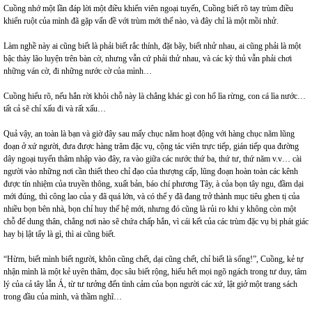
Cuồng nhớ một lần đáp lời một điều khiển viên ngoại tuyến, Cuồng biết rõ tay trùm điều
khiển ruột của mình đã gặp vấn đề với trùm mới thế nào, và đây chỉ là một mồi nhử.
Làm nghề này ai cũng biết là phải biết rắc thính, đặt bãy, biết nhử nhau, ai cũng phải là một
bậc thày lão luyện trên bàn cờ, nhưng vẫn cứ phải thử nhau, và các kỳ thủ vẫn phải chơi
những ván cờ, đi những nước cờ của mình…
Cuồng hiểu rõ, nếu hắn rời khỏi chỗ này là chẳng khác gì con hổ lìa rừng, con cá lìa nước…
tất cả sẽ chỉ xấu đi và rất xấu…
Quả vậy, an toàn là bạn và giờ đây sau mấy chục năm hoạt động với hàng chục năm lũng
đoạn ở xứ người, đưa được hàng trăm đặc vụ, cộng tác viên trực tiếp, gián tiếp qua đường
dây ngoại tuyến thâm nhập vào đây, ra vào giữa các nước thứ ba, thứ tư, thứ năm v.v… cài
người vào những nơi cần thiết theo chỉ đạo của thượng cấp, lũng đoạn hoàn toàn các kênh
được tín nhiệm của truyền thông, xuất bản, báo chí phương Tây, à của bọn tây ngu, đầm dại
mới đúng, thì công lao của y đã quá lớn, và có thể y đã đang trở thành mục tiêu ghen tị của
nhiều bọn bên nhà, bọn chỉ huy thế hệ mới, nhưng đó cũng là rủi ro khi y không còn một
chỗ để dung thân, chẳng nơi nào sẽ chứa chấp hắn, vì cái kết của các trùm đặc vụ bị phát giác
hay bị lật tẩy là gì, thì ai cũng biết.
“Hừm, biết mình biết người, khôn cũng chết, dại cũng chết, chỉ biết là sống!”, Cuồng, kẻ tự
nhận mình là một kẻ uyên thâm, đọc sâu biết rộng, hiểu hết mọi ngõ ngách trong tư duy, tâm
lý của cả tây lẫn Á, từ tư tưởng đến tình cảm của bọn người các xứ, lật giở một trang sách
trong đầu của mình, và thầm nghĩ…