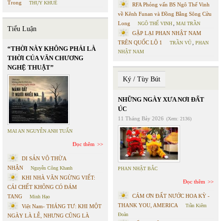
Trong
THỤY KHUÊ
RFA Phỏng vấn BS Ngô Thế Vinh
về Kênh Funan và Đồng Bằng Sông Cửu
Long
NGÔ THẾ VINH
,
MAI TRẦN
Tiểu Luận
GẶP LẠI PHAN NHẬT NAM
TRÊN QUỐC LỘ 1
TRẦN VŨ
,
PHAN
“THỜI NÀY KHÔNG PHẢI LÀ
NHẬT NAM
THỜI CỦA VĂN CHƯƠNG
NGHỆ THUẬT”
Ký / Tùy Bút
NHỮNG NGÀY XƯA NƠI ĐẤT
ÚC
11 Tháng Bảy 2026
(Xem: 2136)
MAI AN NGUYỄN ANH TUẤN
Đọc thêm
DI SẢN VÔ THỪA
NHẬN
Nguyễn Công Khanh
PHAN NHẬT BẮC
KHI NHÀ VĂN NGỪNG VIẾT:
Đọc thêm
CÁI CHẾT KHÔNG CÓ ĐÁM
CÁM ƠN ĐẤT NƯỚC HOA KỲ -
TANG
Minh Hạo
THANK YOU, AMERICA
Trần Kiêm
Việt Nam- THÁNG TƯ: KHI MỘT
Đoàn
NGÀY LÀ LỄ, NHƯNG CŨNG LÀ