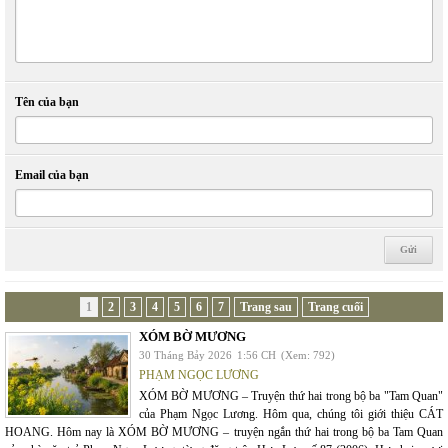
Tên của bạn
Email của bạn
1
2
3
4
5
6
7
Trang sau
Trang cuối
XÓM BỜ MƯƠNG
30 Tháng Bảy 2026
1:56 CH
(Xem: 792)
PHẠM NGỌC LƯƠNG
XÓM BỜ MƯƠNG – Truyện thứ hai trong bộ ba "Tam Quan"
của Phạm Ngọc Lương. Hôm qua, chúng tôi giới thiệu CÁT
HOANG. Hôm nay là XÓM BỜ MƯƠNG – truyện ngắn thứ hai trong bộ ba Tam Quan