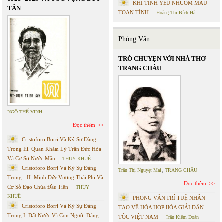
KHI TÌNH YÊU NHUỐM MÀU
TÂN
TOAN TÍNH
Hoàng Thị Bích Hà
Phỏng Vấn
TRÒ CHUYỆN VỚI NHÀ THƠ
TRANG CHÂU
NGÔ THẾ VINH
Đọc thêm
Cristoforo Borri Và Ký Sự Đàng
Trong Iii. Quan Khám Lý Trần Đức Hòa
Và Cơ Sở Nước Mặn
THỤY KHUÊ
Cristoforo Borri Và Ký Sự Đàng
Trần Thị Nguyệt Mai
,
TRANG CHÂU
Trong - II. Minh Đức Vương Thái Phi Và
Đọc thêm
Cơ Sở Đạo Chúa Đầu Tiên
THỤY
KHUÊ
PHỎNG VẤN TRÍ TUỆ NHÂN
Cristoforo Borri Và Ký Sự Đàng
TẠO VỀ HÒA HỢP HÒA GIẢI DÂN
Trong I. Đất Nước Và Con Người Đàng
TỘC VIỆT NAM
Trần Kiêm Đoàn