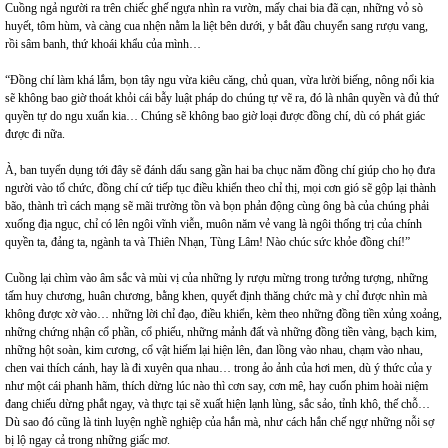
Cuồng ngả người ra trên chiếc ghế ngựa nhìn ra vườn, mấy chai bia đã cạn, những vỏ sò
huyết, tôm hùm, và càng cua nhện nằm la liệt bên dưới, y bắt đầu chuyển sang rượu vang,
rồi sâm banh, thứ khoái khẩu của mình…
“Đồng chí làm khá lắm, bọn tây ngu vừa kiêu căng, chủ quan, vừa lười biếng, nông nổi kia
sẽ không bao giờ thoát khỏi cái bẫy luật pháp do chúng tự vẽ ra, đó là nhân quyền và đủ thứ
quyền tự do ngu xuẩn kia… Chúng sẽ không bao giờ loại được đồng chí, dù có phát giác
được đi nữa.
À, ban tuyển dụng tới đây sẽ đánh dấu sang gần hai ba chục năm đồng chí giúp cho họ đưa
người vào tổ chức, đồng chí cứ tiếp tục điều khiển theo chỉ thị, mọi cơn gió sẽ gộp lại thành
bão, thành trì cách mạng sẽ mãi trường tồn và bọn phản động cùng ông bà của chúng phải
xuống địa ngục, chỉ có lên ngôi vĩnh viễn, muôn năm vẻ vang là ngôi thống trị của chính
quyền ta, đảng ta, ngành ta và Thiên Nhạn, Tùng Lâm! Nào chúc sức khỏe đồng chí!”
Cuồng lại chìm vào âm sắc và mùi vị của những ly rượu mừng trong tưởng tượng, những
tấm huy chương, huân chương, bằng khen, quyết định thăng chức mà y chỉ được nhìn mà
không được xờ vào… những lời chỉ đạo, điều khiển, kèm theo những đồng tiền xủng xoảng,
những chứng nhận cổ phần, cổ phiếu, những mảnh đất và những đồng tiền vàng, bạch kim,
những hột soàn, kim cương, cổ vật hiếm lại hiện lên, đan lồng vào nhau, chạm vào nhau,
chen vai thích cánh, hay là đi xuyên qua nhau… trong ảo ảnh của hơi men, dù ý thức của y
như một cái phanh hãm, thích dừng lúc nào thì cơn say, cơn mê, hay cuốn phim hoài niệm
đang chiếu dừng phắt ngay, và thực tại sẽ xuất hiện lạnh lùng, sắc sảo, tỉnh khô, thế chỗ…
Dù sao đó cũng là tinh luyện nghề nghiệp của hắn mà, như cách hắn chế ngự những nỗi sợ
bị lộ ngay cả trong những giấc mơ.