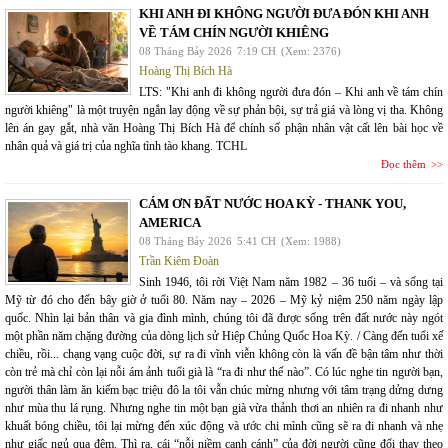
KHI ANH ĐI KHÔNG NGƯỜI ĐƯA ĐÓN KHI ANH
VỀ TÁM CHÍN NGƯỜI KHIÊNG
08 Tháng Bảy 2026
7:19 CH
(Xem: 2376)
Hoàng Thị Bích Hà
LTS: "Khi anh đi không người đưa đón – Khi anh về tám chín
người khiêng" là một truyện ngắn lay động về sự phản bội, sự trả giá và lòng vị tha. Không
lên án gay gắt, nhà văn Hoàng Thị Bích Hà để chính số phận nhân vật cất lên bài học về
nhân quả và giá trị của nghĩa tình tào khang. TCHL
Đọc thêm
CÁM ƠN ĐẤT NƯỚC HOA KỲ - THANK YOU,
AMERICA
08 Tháng Bảy 2026
5:41 CH
(Xem: 1988)
Trần Kiêm Đoàn
Sinh 1946, tôi rời Việt Nam năm 1982 – 36 tuổi – và sống tại
Mỹ từ đó cho đến bây giờ ở tuổi 80. Năm nay – 2026 – Mỹ kỷ niệm 250 năm ngày lập
quốc. Nhìn lại bản thân và gia đình mình, chúng tôi đã được sống trên đất nước này ngót
một phần năm chặng đường của dòng lịch sử Hiệp Chủng Quốc Hoa Kỳ. / Càng đến tuổi xế
chiều, rồi... chạng vạng cuộc đời, sự ra đi vĩnh viễn không còn là vấn đề bận tâm như thời
còn trẻ mà chỉ còn lại nỗi ám ảnh tuổi già là “ra đi như thế nào”. Có lúc nghe tin người bạn,
người thân làm ăn kiếm bạc triệu đô la tôi vẫn chúc mừng nhưng với tâm trạng dửng dưng
như mùa thu lá rụng. Nhưng nghe tin một bạn già vừa thảnh thơi an nhiên ra đi nhanh như
khuất bóng chiều, tôi lại mừng đến xúc động và ước chi mình cũng sẽ ra đi nhanh và nhẹ
như giấc ngủ qua đêm. Thì ra, cái “nỗi niềm canh cánh” của đời người cũng đổi thay theo