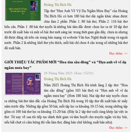
Hoàng Thị Bích Hà
Tập thơ “Hẹn Anh Về Vỹ Dạ Ngắm Mưa Bay” của Hoàng
Thị Bích Hà có hơn 180 bài thơ dài ngắn khác nhau được
chia làm 2 phần: Phần 1: 80 bài thơ, Phần 2: 116 bài thơ
bốn câu. Phần 1: 80 bài thơ tuyển là những bài tâm đắc được chọn lọc ra từ 10 tập thơ
trước đã xuất bản và một số bài thơ mới sáng tác trong thời gian gần đây, chưa in nhưng
đã được đăng tải trên các trang báo mạng và website Văn học Nghệ thuật trong và ngoài
nước. Phần 2 là những khổ thơ yêu thích, mỗi bài chỉ chon 4 câu trong số những bài thơ
đã xuất bản.
Đọc thêm
GIỚI THIỆU TÁC PHẨM MỚI “Hoa tím sầu đông” và “Hẹn anh về vĩ dạ
ngắm mưa bay”
29 Tháng Năm 2025
(Xem: 15231)
Hoàng Thị Bích Hà
Năm 2025 Hoàng Thị Bích Hà trình làng 2 tập thơ: “Hoa
tím sầu đông” (gồm 103 bài thơ) và “Hẹn anh về vĩ dạ
ngắm mưa bay” (Hơn 180 bài). Hai tập thơ này tuyển chọn
ra những bài thơ tâm đắc của Hoàng Thị Bích Hà trong 10 tập thơ đã xuất bản từ mấy
năm trước đây. Những tập gồm 50 bài, mỗi tập lọc ra khoảng 10-15 bài, trong những tập
gồm có 100 bài thơ lọc ra khoảng 15-20 bài. (Đây là 2 tập thơ cuối cùng khép lại việc in
thơ. Từ nay về sau tôi tiếp tục dành thời gian và tâm huyết cho truyện ngắn và tùy bút,
nếu bất chợt có cảm hứng thì vẫn làm thơ, đăng báo chứ không xuất bản nữa).
Đọc thêm