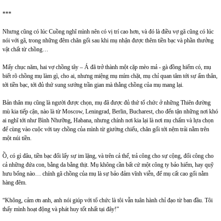
***
Nhưng cũng có lúc Cuồng nghĩ mình nên có vị trí cao hơn, và đó là điều vợ gã cũng có lúc
nói với gã, trong những đêm chăn gối sau khi mụ nhận được thêm tiền bạc và phần thưởng
vật chất từ chồng…
Mấy chục năm, hai vợ chồng tây – Á đã trở thành một cặp mèo mả - gà đồng hiếm có, mụ
biết rõ chồng mụ làm gì, cho ai, nhưng miệng mụ mím chặt, mụ chỉ quan tâm tới sự ấm thân,
tới tiền bạc, tới đủ thứ sung sướng trần gian mà thằng chồng của mụ mang lại.
Bản thân mụ cũng là người được chọn, mụ đã được đủ thứ tổ chức ở những Thiên đường
mù kia tiếp cận, nào là từ Moscow, Leningrad, Berlin, Bucharest, cho đến tận những nơi khó
ai nghĩ tới như Bình Nhưỡng, Habana, nhưng chính nơi kia lại là nơi mụ chấm và lựa chọn
để cùng vào cuộc với tay chồng của mình từ giường chiếu, chăn gối tới nệm trải nằm trên
một núi tiền.
Ồ, có gì đâu, tiền bạc đổi lấy sự im lặng, và trên cả thế, trả công cho sự cộng, đổi công cho
cả những đứa con, bằng da bằng thịt. Mụ không cần bất cứ một công ty bảo hiểm, hay quỹ
hưu bổng nào… chính gã chồng của mụ là sự bảo đảm vĩnh viễn, để mụ cất cao gối nằm
hàng đêm.
“Không, cảm ơn anh, anh nói giúp với tổ chức là tôi vẫn tuân hành chỉ đạo từ ban đầu. Tôi
thấy mình hoạt động và phát huy tốt nhất tại đây!”