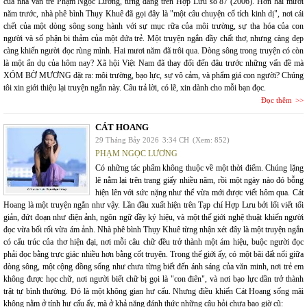
của nhà văn trẻ Phạm Ngọc Lương, từng đăng trên Hợp Lưu số 87 (2006). Hơn hai mươi
năm trước, nhà phê bình Thụy Khuê đã gọi đây là "một câu chuyện cổ tích kinh dị", nơi cái
chết của một dòng sông song hành với sự mục rữa của môi trường, sự tha hóa của con
người và số phận bi thảm của một đứa trẻ. Một truyện ngắn đầy chất thơ, nhưng càng đẹp
càng khiến người đọc rùng mình. Hai mươi năm đã trôi qua. Dòng sông trong truyện có còn
là một ẩn dụ của hôm nay? Xã hội Việt Nam đã thay đổi đến đâu trước những vấn đề mà
XÓM BỜ MƯƠNG đặt ra: môi trường, bạo lực, sự vô cảm, và phẩm giá con người? Chúng
tôi xin giới thiệu lại truyện ngắn này. Câu trả lời, có lẽ, xin dành cho mỗi bạn đọc.
Đọc thêm
CÁT HOANG
29 Tháng Bảy 2026
3:34 CH
(Xem: 852)
PHẠM NGỌC LƯƠNG
Có những tác phẩm không thuộc về một thời điểm. Chúng lặng
lẽ nằm lại trên trang giấy nhiều năm, rồi một ngày nào đó bỗng
hiện lên với sức nặng như thể vừa mới được viết hôm qua. Cát
Hoang là một truyện ngắn như vậy. Lần đầu xuất hiện trên Tạp chí Hợp Lưu bởi lối viết tối
giản, đứt đoạn như điện ảnh, ngôn ngữ đầy ký hiệu, và một thế giới nghệ thuật khiến người
đọc vừa bối rối vừa ám ảnh. Nhà phê bình Thụy Khuê từng nhận xét đây là một truyện ngắn
có cấu trúc của thơ hiện đại, nơi mỗi câu chữ đều trở thành một ám hiệu, buộc người đọc
phải đọc bằng trực giác nhiều hơn bằng cốt truyện. Trong thế giới ấy, có một bãi đất nổi giữa
dòng sông, một cộng đồng sống như chưa từng biết đến ánh sáng của văn minh, nơi trẻ em
không được học chữ, nơi người biết chữ bị gọi là "con điên", và nơi bạo lực dần trở thành
trật tự bình thường. Đó là một không gian hư cấu. Nhưng điều khiến Cát Hoang sống mãi
không nằm ở tính hư cấu ấy, mà ở khả năng đánh thức những câu hỏi chưa bao giờ cũ: