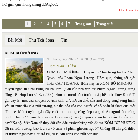
thời gian qua những chặng đường đời.
Đọc thêm
1
2
3
4
5
6
7
Trang sau
Trang cuối
Bài Mới
Thư Toà Soạn
Tin
XÓM BỜ MƯƠNG
30 Tháng Bảy 2026
1:56 CH
(Xem: 792)
PHẠM NGỌC LƯƠNG
XÓM BỜ MƯƠNG – Truyện thứ hai trong bộ ba "Tam
Quan" của Phạm Ngọc Lương. Hôm qua, chúng tôi giới
thiệu CÁT HOANG. Hôm nay là XÓM BỜ MƯƠNG –
truyện ngắn thứ hai trong bộ ba Tam Quan của nhà văn trẻ Phạm Ngọc Lương, từng
đăng trên Hợp Lưu số 87 (2006). Hơn hai mươi năm trước, nhà phê bình Thụy Khuê đã
gọi đây là "một câu chuyện cổ tích kinh dị", nơi cái chết của một dòng sông song hành
với sự mục rữa của môi trường, sự tha hóa của con người và số phận bi thảm của một
đứa trẻ. Một truyện ngắn đầy chất thơ, nhưng càng đẹp càng khiến người đọc rùng
mình. Hai mươi năm đã trôi qua. Dòng sông trong truyện có còn là một ẩn dụ của hôm
nay? Xã hội Việt Nam đã thay đổi đến đâu trước những vấn đề mà XÓM BỜ MƯƠNG
đặt ra: môi trường, bạo lực, sự vô cảm, và phẩm giá con người? Chúng tôi xin giới thiệu
lại truyện ngắn này. Câu trả lời, có lẽ, xin dành cho mỗi bạn đọc.