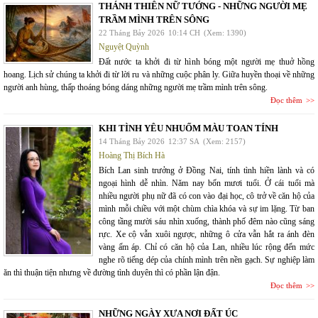
THÁNH THIÊN NỮ TƯỚNG - NHỮNG NGƯỜI MẸ
TRẦM MÌNH TRÊN SÔNG
22 Tháng Bảy 2026
10:14 CH
(Xem: 1390)
Nguyệt Quỳnh
Đất nước ta khởi đi từ hình bóng một người mẹ thuở hồng
hoang. Lịch sử chúng ta khởi đi từ lời ru và những cuộc phân ly. Giữa huyền thoại về những
người anh hùng, thấp thoáng bóng dáng những người mẹ trầm mình trên sông.
Đọc thêm
KHI TÌNH YÊU NHUỐM MÀU TOAN TÍNH
14 Tháng Bảy 2026
12:37 SA
(Xem: 2157)
Hoàng Thị Bích Hà
Bích Lan sinh trưởng ở Đồng Nai, tính tình hiền lành và có
ngoại hình dễ nhìn. Năm nay bốn mươi tuổi. Ở cái tuổi mà
nhiều người phụ nữ đã có con vào đại học, cô trở về căn hộ của
mình mỗi chiều với một chùm chìa khóa và sự im lặng. Từ ban
công tầng mười sáu nhìn xuống, thành phố đêm nào cũng sáng
rực. Xe cộ vẫn xuôi ngược, những ô cửa vẫn hắt ra ánh đèn
vàng ấm áp. Chỉ có căn hộ của Lan, nhiều lúc rộng đến mức
nghe rõ tiếng dép của chính mình trên nền gạch. Sự nghiệp làm
ăn thì thuận tiện nhưng về đường tình duyên thì có phần lận đận.
Đọc thêm
NHỮNG NGÀY XƯA NƠI ĐẤT ÚC