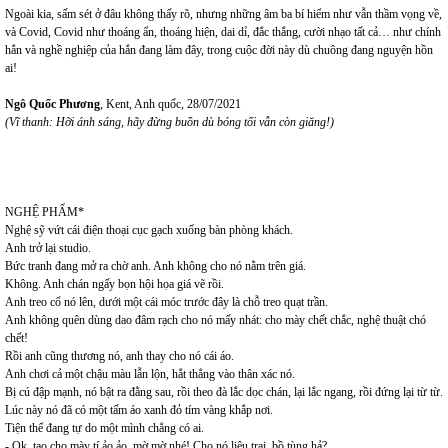
Ngoài kia, sấm sét ở đâu không thấy rõ, nhưng những âm ba bí hiểm như vẫn thầm vọng về,
và Covid, Covid như thoáng ẩn, thoáng hiện, dai dỉ, đắc thắng, cười nhạo tất cả… như chính
hắn và nghề nghiệp của hắn đang làm đây, trong cuộc đời này dù chuông đang nguyện hồn
ai!
Ngô Quốc Phương
, Kent, Anh quốc, 28/07/2021
(Vĩ thanh: Hỡi ánh sáng, hãy đừng buồn dù bóng tối vẫn còn giăng!)
NGHỆ PHẨM*
Nghệ sỹ vứt cái điện thoại cục gạch xuống bàn phòng khách.
Anh trở lại studio.
Bức tranh đang mở ra chờ anh. Anh không cho nó nằm trên giá.
Không. Anh chán ngấy bọn hội họa giá vẽ rồi.
Anh treo cổ nó lên, dưới một cái móc trước đây là chỗ treo quạt trần.
Anh không quên dùng dao đâm rạch cho nó mấy nhát: cho mày chết chắc, nghệ thuật chó
chết!
Rồi anh cũng thương nó, anh thay cho nó cái áo.
Anh chơi cả một chậu màu lẫn lộn, hắt thẳng vào thân xác nó.
Bị cú đập mạnh, nó bật ra đằng sau, rồi theo đà lắc dọc chán, lại lắc ngang, rồi đứng lại từ từ.
Lúc này nó đã có một tấm áo xanh đỏ tím vàng khắp nơi.
Tiện thể đang tự do một mình chẳng có ai.
- Ok, tao cho mày tí ảo ảo, mờ mờ nhé! Cho nó liêu trai, bồ tùng hả?