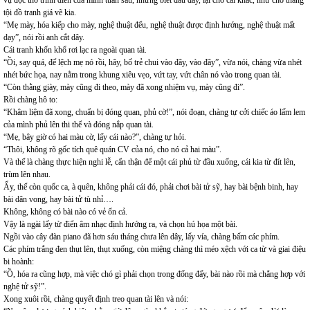
vụ đọc thơ trình diễn của mình tuần sau, nhưng biết đâu đấy, lại cho cái khác, như cho thằng
tội đồ tranh giá vẽ kia.
“Mẹ mày, hóa kiếp cho mày, nghệ thuật đểu, nghệ thuật được định hướng, nghệ thuật mất
dạy”, nói rồi anh cắt dây.
Cái tranh khốn khổ rơi lạc ra ngoài quan tài.
“Ồi, say quá, để lệch mẹ nó rồi, hây, bố trẻ chui vào đây, vào đây”, vừa nói, chàng vừa nhét
nhét bức họa, nay nằm trong khung xiêu vẹo, vứt tay, vứt chân nó vào trong quan tài.
“Còn thằng giày, mày cũng đi theo, mày đã xong nhiệm vụ, mày cũng đi”.
Rồi chàng hô to:
“Khâm liệm đã xong, chuẩn bị đóng quan, phủ cờ!”, nói đoạn, chàng tự cởi chiếc áo lấm lem
của mình phủ lên thi thể và đóng nắp quan tài.
“Mẹ, bây giờ có hai màu cờ, lấy cái nào?”, chàng tự hỏi.
“Thôi, không rõ gốc tích quê quán CV của nó, cho nó cả hai màu”.
Và thế là chàng thực hiện nghi lễ, cẩn thận để một cái phủ từ đầu xuống, cái kia từ đít lên,
trùm lên nhau.
Ấy, thế còn quốc ca, à quên, không phải cái đó, phải chơi bài tử sỹ, hay bài bệnh binh, hay
bài dân vong, hay bài tử tù nhỉ….
Không, không có bài nào có vẻ ổn cả.
Vậy là ngài lấy từ điển âm nhạc định hướng ra, và chọn hú họa một bài.
Ngồi vào cây đàn piano đã hơn sáu tháng chưa lên dây, lấy vía, chàng bấm các phím.
Các phím trắng đen thụt lên, thụt xuống, còn miệng chàng thì méo xệch với ca từ và giai điệu
bi hoành:
“Ồ, hóa ra cũng hợp, mà việc chó gì phải chọn trong đống đấy, bài nào rồi mà chẳng hợp với
nghệ tử sỹ!”.
Xong xuôi rồi, chàng quyết định treo quan tài lên và nói: