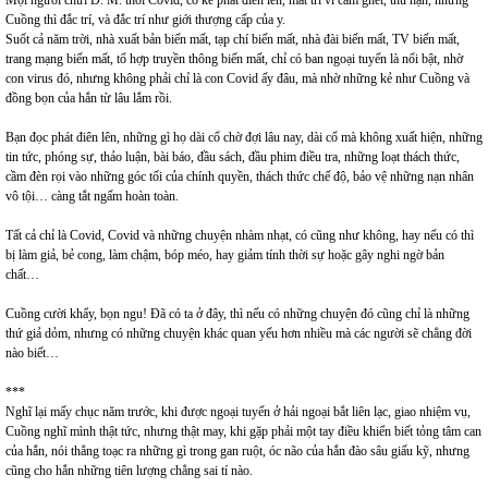
Mọi người chửi Đ. M. thời Covid, có kẻ phát điên lên, mất trí vì căm ghét, thù hận, nhưng
Cuồng thì đắc trí, và đắc trí như giới thượng cấp của y.
Suốt cả năm trời, nhà xuất bản biến mất, tạp chí biến mất, nhà đài biến mất, TV biến mất,
trang mạng biến mất, tổ hợp truyền thông biến mất, chỉ có ban ngoại tuyến là nổi bật, nhờ
con virus đó, nhưng không phải chỉ là con Covid ấy đâu, mà nhờ những kẻ như Cuồng và
đồng bọn của hắn từ lâu lắm rồi.
Bạn đọc phát điên lên, những gì họ dài cổ chờ đợi lâu nay, dài cổ mà không xuất hiện, những
tin tức, phóng sự, thảo luận, bài báo, đầu sách, đầu phim điều tra, những loạt thách thức,
cầm đèn rọi vào những góc tối của chính quyền, thách thức chế độ, bảo vệ những nạn nhân
vô tội… càng tắt ngấm hoàn toàn.
Tất cả chỉ là Covid, Covid và những chuyện nhàm nhạt, có cũng như không, hay nếu có thì
bị làm giả, bẻ cong, làm chậm, bóp méo, hay giảm tính thời sự hoặc gây nghi ngờ bản
chất…
Cuồng cười khẩy, bọn ngu! Đã có ta ở đây, thì nếu có những chuyện đó cũng chỉ là những
thứ giả dỏm, nhưng có những chuyện khác quan yếu hơn nhiều mà các người sẽ chẳng đời
nào biết…
***
Nghĩ lại mấy chục năm trước, khi được ngoại tuyến ở hải ngoại bắt liên lạc, giao nhiệm vụ,
Cuồng nghĩ mình thật tức, nhưng thật may, khi gặp phải một tay điều khiển biết tỏng tâm can
của hắn, nói thẳng toạc ra những gì trong gan ruột, óc não của hắn đào sâu giấu kỹ, nhưng
cũng cho hắn những tiên lượng chẳng sai tí nào.