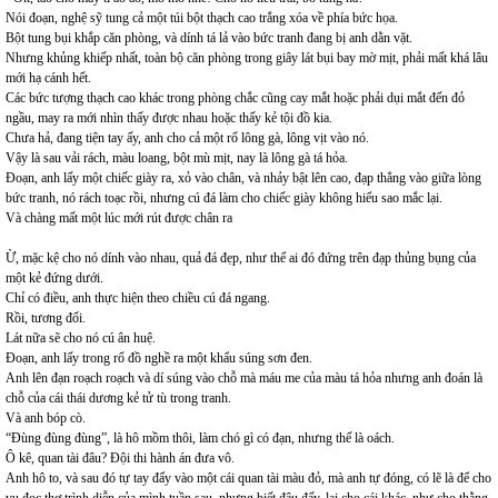
Nói đoạn, nghệ sỹ tung cả một túi bột thạch cao trắng xóa về phía bức họa.
Bột tung bụi khắp căn phòng, và dính tá lả vào bức tranh đang bị anh dằn vặt.
Nhưng khủng khiếp nhất, toàn bộ căn phòng trong giây lát bụi bay mờ mịt, phải mất khá lâu
mới hạ cánh hết.
Các bức tượng thạch cao khác trong phòng chắc cũng cay mắt hoặc phải dụi mắt đến đỏ
ngầu, may ra mới nhìn thấy được nhau hoặc thấy kẻ tội đồ kia.
Chưa hả, đang tiện tay ấy, anh cho cả một rổ lông gà, lông vịt vào nó.
Vậy là sau vải rách, màu loang, bột mù mịt, nay là lông gà tá hỏa.
Đoạn, anh lấy một chiếc giày ra, xỏ vào chân, và nhảy bật lên cao, đạp thẳng vào giữa lòng
bức tranh, nó rách toạc rồi, nhưng cú đá làm cho chiếc giày không hiểu sao mắc lại.
Và chàng mất một lúc mới rút được chân ra
Ừ, mặc kệ cho nó dính vào nhau, quả đá đẹp, như thể ai đó đứng trên đạp thủng bụng của
một kẻ đứng dưới.
Chỉ có điều, anh thực hiện theo chiều cú đá ngang.
Rồi, tương đối.
Lát nữa sẽ cho nó cú ân huệ.
Đoạn, anh lấy trong rổ đồ nghề ra một khẩu súng sơn đen.
Anh lên đạn roạch roạch và dí súng vào chỗ mà máu me của màu tá hỏa nhưng anh đoán là
chỗ của cái thái dương kẻ tử tù trong tranh.
Và anh bóp cò.
“Đùng đùng đùng”, là hô mồm thôi, làm chó gì có đạn, nhưng thế là oách.
Ô kê, quan tài đâu? Đội thi hành án đưa vô.
Anh hô to, và sau đó tự tay đẩy vào một cái quan tài màu đỏ, mà anh tự đóng, có lẽ là để cho