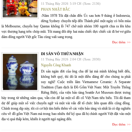
11 Tháng Bảy 2026
5:19 CH
(Xem: 2136)
PHAN NHẬT BẮC
-Năm 1978 Tôi đặt chân đến Úc sau hơn 9 tháng ở Indonesia,
dừng Sydney chuyển tiếp đến Thành phố một ngày có bốn mùa
là Melbourne, chuyến bay Qantas khổng lồ 747 chở một nhóm 100 người chia ra lên khu
vực thượng hạng trên chóp mũi. Tôi mang đôi dép hai màu chiếc đực chiếc cái đi bơ vơ giữa
đám đông người Việt gốc Tàu cùng vali sang trọng.
Đọc thêm
DI SẢN VÔ THỪA NHẬN
11 Tháng Bảy 2026
2:04 CH
(Xem: 2030)
Nguyễn Công Khanh
Di sản ngàn đời của ông cha để lại mà mình không biết đến,
không biết quý, thì đó là một điều đáng để cho chúng ta phải
suy nghĩ! Cuộc triển lãm Vietnamese Ceramic: A Separate
Tradition (Tạm dịch là Đồ Gốm Việt Nam: Một Truyền Thống
Riêng Biệt), của viện bảo tàng Seattle Art Museum được trưng
bày trong từ những năm qua, vẫn còn để lại một số đồ cổ Việt Nam tiêu biểu. Tôi đã tham
dự để giúp một số việc chuyển ngữ và một vài vấn đề tổ chức liên quan đến cộng đồng.
Chính trong dịp này, tôi có cơ hội tìm hiểu thêm về các viện bảo tàng và nhất là có dịp nghiên
cứu về đồ gốm Việt Nam mà trong bao nhiêu thế kỷ qua đã bị chính người Việt đặt vào một
địa vị quá thấp kém, khiến ít người ngó ngàng đến.
Đọc thêm