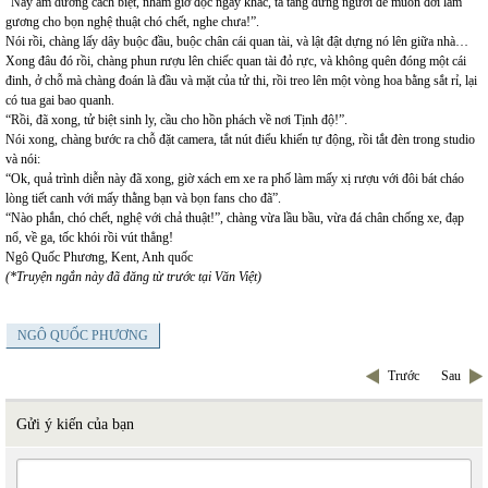
“Nay âm dương cách biệt, nhằm giờ độc ngày khắc, ta táng đứng ngươi để muôn đời làm
gương cho bọn nghệ thuật chó chết, nghe chưa!”.
Nói rồi, chàng lấy dây buộc đầu, buộc chân cái quan tài, và lật đật dựng nó lên giữa nhà…
Xong đâu đó rồi, chàng phun rượu lên chiếc quan tài đỏ rực, và không quên đóng một cái
đinh, ở chỗ mà chàng đoán là đầu và mặt của tử thi, rồi treo lên một vòng hoa bằng sắt rỉ, lại
có tua gai bao quanh.
“Rồi, đã xong, tử biệt sinh ly, cầu cho hồn phách về nơi Tịnh độ!”.
Nói xong, chàng bước ra chỗ đặt camera, tắt nút điểu khiển tự động, rồi tắt đèn trong studio
và nói:
“Ok, quả trình diễn này đã xong, giờ xách em xe ra phố làm mấy xị rượu với đôi bát cháo
lòng tiết canh với mấy thằng bạn và bọn fans cho đã”.
“Nào phắn, chó chết, nghệ với chả thuật!”, chàng vừa lầu bầu, vừa đá chân chống xe, đạp
nổ, về ga, tốc khói rồi vút thẳng!
Ngô Quốc Phương, Kent, Anh quốc
(*Truyện ngắn này đã đăng từ trước tại Văn Việt)
NGÔ QUỐC PHƯƠNG
Trước
Sau
Gửi ý kiến của bạn