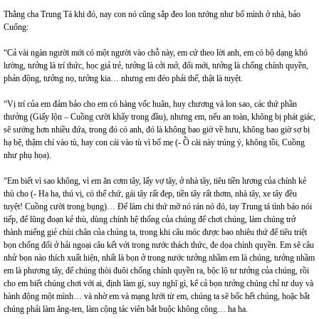
Thằng cha Trung Tá khi đó, nay con nó cũng sắp đeo lon tướng như bố mình ở nhà, bảo
Cuổng:
“Cả vài ngàn người mới có một người vào chỗ này, em cứ theo lời anh, em có bộ dạng khó
lường, tưởng là trí thức, học giả trẻ, tưởng là cởi mở, đổi mới, tưởng là chống chính quyền,
phản động, tưởng nọ, tưởng kia… nhưng em đéo phải thế, thật là tuyệt.
“Vị trí của em đảm bảo cho em có hàng vốc huân, huy chương và lon sao, các thứ phần
thưởng (Giấy lộn – Cuồng cười khẩy trong đầu), nhưng em, nếu an toàn, không bị phát giác,
sẽ sướng hơn nhiều đứa, trong đó có anh, đó là không bao giờ về hưu, không bao giờ sợ bị
hạ bệ, thậm chí vào tù, hay con cái vào tù vì bố mẹ (- Ồ cài này trúng ý, không tồi, Cuồng
như phụ họa).
“Em biết vì sao không, vì em ăn cơm tây, lấy vợ tây, ở nhà tây, tiêu tiền lương của chính kẻ
thù cho (- Ha ha, thú vị, có thế chứ, gái tây rất đẹp, tiền tây rất thơm, nhà tây, xe tây đều
tuyệt! Cuồng cười trong bụng)… Để làm chi thứ mỡ nó rán nó đó, tay Trung tá tình báo nói
tiếp, để lũng đoạn kẻ thù, dùng chính hệ thống của chúng để chơi chúng, làm chúng trở
thành miếng giẻ chùi chân của chúng ta, trong khi câu móc được bao nhiêu thứ để tiêu triệt
bọn chống đối ở hải ngoại câu kết với trong nước thách thức, đe dọa chính quyền. Em sẽ câu
nhử bọn nào thích xuất hiện, nhất là bọn ở trong nước tưởng nhầm em là chúng, tưởng nhầm
em là phương tây, để chúng thòi đuôi chống chính quyền ra, bộc lộ tư tưởng của chúng, rồi
cho em biết chúng chơi với ai, định làm gì, suy nghĩ gì, kể cả bọn tưởng chúng chỉ tư duy và
hành động một mình… và nhờ em và mạng lưới từ em, chúng ta sẽ bốc hết chúng, hoặc bắt
chúng phải làm ăng-ten, làm cộng tác viên bắt buộc không công… ha ha.