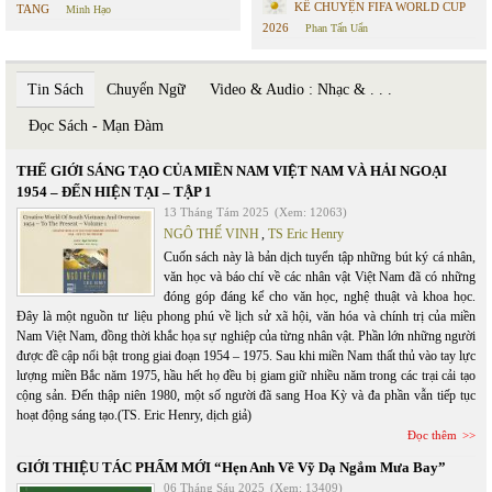
KỂ CHUYỆN FIFA WORLD CUP
TANG
Minh Hạo
2026
Phan Tấn Uẩn
Tin Sách
Chuyển Ngữ
Video & Audio : Nhạc & . . .
Đọc Sách - Mạn Đàm
THẾ GIỚI SÁNG TẠO CỦA MIỀN NAM VIỆT NAM VÀ HẢI NGOẠI
1954 – ĐẾN HIỆN TẠI – TẬP 1
13 Tháng Tám 2025
(Xem: 12063)
NGÔ THẾ VINH
,
TS Eric Henry
Cuốn sách này là bản dịch tuyển tập những bút ký cá nhân,
văn học và báo chí về các nhân vật Việt Nam đã có những
đóng góp đáng kể cho văn học, nghệ thuật và khoa học.
Đây là một nguồn tư liệu phong phú về lịch sử xã hội, văn hóa và chính trị của miền
Nam Việt Nam, đồng thời khắc họa sự nghiệp của từng nhân vật. Phần lớn những người
được đề cập nổi bật trong giai đoạn 1954 – 1975. Sau khi miền Nam thất thủ vào tay lực
lượng miền Bắc năm 1975, hầu hết họ đều bị giam giữ nhiều năm trong các trại cải tạo
cộng sản. Đến thập niên 1980, một số người đã sang Hoa Kỳ và đa phần vẫn tiếp tục
hoạt động sáng tạo.(TS. Eric Henry, dịch giả)
Đọc thêm
GIỚI THIỆU TÁC PHẨM MỚI “Hẹn Anh Về Vỹ Dạ Ngắm Mưa Bay”
06 Tháng Sáu 2025
(Xem: 13409)