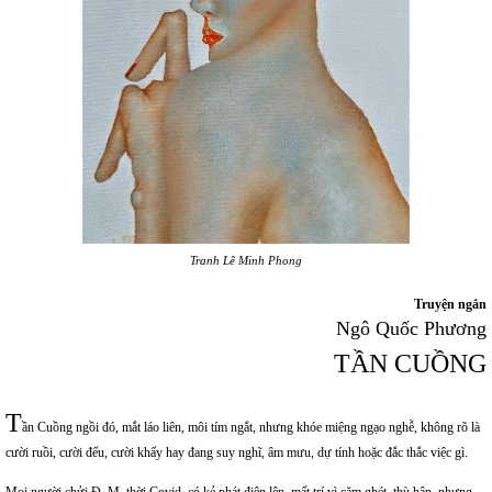
Tranh Lê Minh Phong
Truyện ngắn
Ngô Quốc Phương
TẦN CUỒNG
T
ần Cuồng ngồi đó, mắt láo liên, môi tím ngắt, nhưng khóe miệng ngạo nghễ, không rõ là
cười ruồi, cười đểu, cười khẩy hay đang suy nghĩ, âm mưu, dự tính hoặc đắc thắc việc gì.