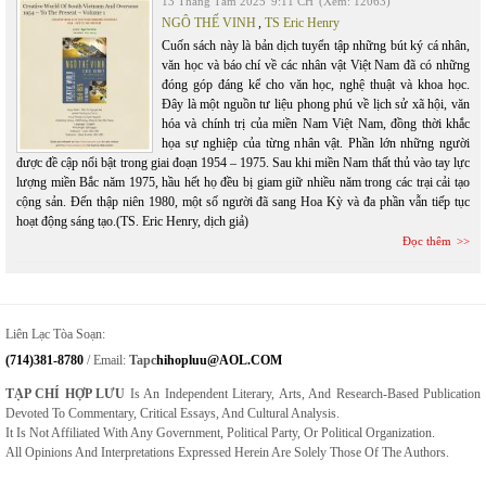
13 Tháng Tám 2025
9:11 CH
(Xem: 12063)
NGÔ THẾ VINH
,
TS Eric Henry
Cuốn sách này là bản dịch tuyển tập những bút ký cá nhân,
văn học và báo chí về các nhân vật Việt Nam đã có những
đóng góp đáng kể cho văn học, nghệ thuật và khoa học.
Đây là một nguồn tư liệu phong phú về lịch sử xã hội, văn
hóa và chính trị của miền Nam Việt Nam, đồng thời khắc
họa sự nghiệp của từng nhân vật. Phần lớn những người
được đề cập nổi bật trong giai đoạn 1954 – 1975. Sau khi miền Nam thất thủ vào tay lực
lượng miền Bắc năm 1975, hầu hết họ đều bị giam giữ nhiều năm trong các trại cải tạo
cộng sản. Đến thập niên 1980, một số người đã sang Hoa Kỳ và đa phần vẫn tiếp tục
hoạt động sáng tạo.(TS. Eric Henry, dịch giả)
Đọc thêm
Liên Lạc Tòa Soạn:
(714)381-8780
/ Email:
Tapc
Hihopluu@AOL.COM
TẠP CHÍ HỢP LƯU
Is An Independent Literary, Arts, And Research-Based Publication
Devoted To Commentary, Critical Essays, And Cultural Analysis.
It Is Not Affiliated With Any Government, Political Party, Or Political Organization.
All Opinions And Interpretations Expressed Herein Are Solely Those Of The Authors.