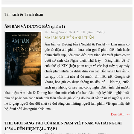
Tin sách & Trích đoạn
ÂM BẢN VÀ DƯƠNG BẢN (phần 1)
26 Tháng Sáu 2026
4:21 CH
(Xem: 2565)
MAI AN NGUYỄN ANH TUẤN
Âm bản & Dương bản (Négatif & Positif) – khái niệm có
gốc từ điện ảnh phim nhựa, còn gọi là phim điện ảnh hoặc
phim chiếu rạp, liên quan đến quy trình sản xuất phim có từ
buổi sơ sinh của Nghệ thuật Thứ Bảy - Nàng Tiên Út từ
cuối thế kỷ XIX (hiện phim nhựa và các loại máy quay máy
chiếu phim nhựa đã được đưa vào các Bảo tàng Điện ảnh),
cái quy trình mà nếu ai đó muốn tìm hiểu trên Google sẽ
không bao giờ có được thông tin đầy đủ… Nhưng, cuốn
sách này không đi sâu vào công nghệ Điện ảnh, chỉ mượn
khái niệm Âm bản & Dương bản như một cánh cửa ban đầu, một ký hiệu nghệ thuật
nhỏ để phác họa hành trình tinh thần của tác giả, cùng đôi ba lát cắt tự sự về nghề qua đó
hé lộ giúp người đọc đôi chút về đời sống của những người làm phim Việt qua mấy thế
hệ, ở xứ sở Lắm người nhiều ma …
Đọc thêm
THẾ GIỚI SÁNG TẠO CỦA MIỀN NAM VIỆT NAM VÀ HẢI NGOẠI
1954 – ĐẾN HIỆN TẠI – TẬP 1