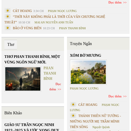
Đọc thêm
CÁT HOANG
3:34 CH
PHẠM NGỌC LƯƠNG
“THỜI NÀY KHÔNG PHẢI LÀ THỜI CỦA VĂN CHƯƠNG NGHỆ
THUẬT”
10:50 CH
MAI AN NGUYỄN ANH TUẤN
BÃO Ở VÙNG BIÊN
10:23 CH
PHAN THANH BÌNH
Truyện Ngắn
Thơ
XÓM BỜ MƯƠNG
THƠ PHAN THANH BÌNH, MỘT
VÙNG NGÔN NGỮ MỚI.
PHAN
THANH
BÌNH
Đọc
PHẠM NGỌC LƯƠNG
thêm
Đọc thêm
CÁT HOANG
PHẠM NGỌC
LƯƠNG
Biên Khảo
THÁNH THIÊN NỮ TƯỚNG -
NHỮNG NGƯỜI MẸ TRẦM MÌNH
GIÁO SƯ TRẦN NGỌC NINH
TRÊN SÔNG
Nguyệt Quỳnh
1923 -2025 VÀ ƯỚC VỌNG DUY