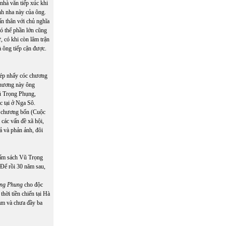
nhà văn tiếp xúc khi
nh nha này của ông.
ấn thân với chủ nghĩa
ó thể phần lớn cũng
, có khi còn lâm trận
à ông tiếp cận được.
hép nhẩy cóc chương
chương này ông
Vũ Trọng Phụng,
ực tại ở Nga Sô.
à chương bốn (Cuộc
các vấn đề xã hội,
ả và phản ảnh, đôi
cấm sách Vũ Trọng
Để rồi 30 năm sau,
rong Phung
cho độc
thời tiền chiến tại Hà
am và chưa đầy ba