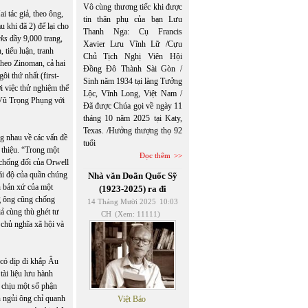
Vô cùng thương tiếc khi được
 tác giả, theo ông,
tin thân phụ của bạn Lưu
 khi đã 2) để lại cho
Thanh Nga: Cụ Francis
ks
dầy 9,000 trang,
Xavier Lưu Vĩnh Lữ /Cựu
 tiểu luận, tranh
Chủ Tịch Nghị Viên Hội
 theo Zinoman, cả hai
Đồng Đô Thành Sài Gòn /
ôi thứ nhất (first-
Sinh năm 1934 tại làng Tưởng
ới việc thử nghiệm thể
Lộc, Vĩnh Long, Việt Nam /
 Vũ Trọng Phụng với
Đã được Chúa gọi về ngày 11
tháng 10 năm 2025 tại Katy,
Texas. /Hưởng thượng thọ 92
ng nhau về các vấn đề
tuổi
i thiệu. “Trong một
Đọc thêm
ộ chống đối của Orwell
hái độ của quần chúng
Nhà văn Doãn Quốc Sỹ
n bản xứ của một
(1923-2025) ra đi
g ông cũng chống
14 Tháng Mười 2025
10:03
iả cùng thù ghét tư
CH
(Xem: 11111)
 chủ nghĩa xã hội và
 có dịp đi khắp Âu
tài liệu lưu hành
g chịu một số phận
ắn ngủi ông chỉ quanh
Việt Báo