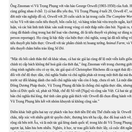
Ông Zinoman ví Vũ Trọng Phụng với văn hào George Orwell (1903-1950) của Anh. Hai
cùng giống nhau ở chỗ: 1) cả hai đều yểu thọ, Vũ Trọng Phụng ở tuổi 29, Orwell 47, sau
đời một văn nghiệp đồ sộ, Orwell với 20 cuốn sách in lại trong cuốn
The Complete Wor
và họ Vũ với tám cuốn tiểu thuyết, bốn cuốn ký, và hàng trăm bài vừa truyện ngắn, kịch,
luận, và các bài linh tinh khác sản xuất trong vòng có một thập niên cầm bút. Ngoài ra,
cùng đã thành công trong hai thể loại văn chương, đó là tiểu thuyết và phóng sự dùng ng
person reportage). Họ cùng là bậc thầy của hiện thực chủ nghĩa, song lại đã nổi tiếng v
tiểu thuyết phi hiện thực: Orwell với tác phẩm chính trị hoang tưởng
Animal Farm
; và
tiểu thuyết châm biếm trào lộng
Số Đỏ
.
“Mặc dù bối cảnh thân thế rất khác nhau, cả hai tác giả lại cùng để lộ một viễn kiến giố
chính trị cấp bách không thể hoà giải của thời đại,” ông Zinoman viết trong chương giớ
công trình nghiên cứu có uy tín, tác giả quá cố Christopher Hitchens đã ca ngợi thái đ
đối với chế độ thực dân, chủ nghĩa Stalin và chủ nghĩa phát-xít trong một thời đại mà t
trước sự đối kháng dành cho mỗi chủ nghĩa này vẫn còn ô hợp, chưa rõ nét. Là một dâ
Đông Dương Pháp thuộc, Vũ Trọng Phụng đã hẳn là chống chủ nghĩa thực dân, nhưn
luôn cả Đức quốc xã, phát xít Nhật, chế độ Sô viết [Nga] và cộng sản Việt. Cả hai tác g
bản chủ nghĩa thả lỏng, thứ tình cảm giúp giải thích việc Orwell đã chọn đồng hành với
Vũ Trọng Phụng liên kết với nhóm khuynh tả không cộng sản.”
Điểm khác biệt giữa hai tay cự phách văn học thời tiền Đệ nhị Thế chiến này là: Orwell
châu, tiếp xúc với nhiều giới từ quyền chức, thượng lưu tới hạ cấp, đọc đủ loại sách vở, 
rộng rãi bên trời Âu, và là một tác giả lừng danh quốc tế; trong khi đó Vũ Trọng Phụn
ngược lại, hẩm hiu hơn nhiều. Nghèo, ít học, tự trau giồi kiến thức lấy, cả cuộc đời ng