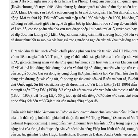
quẩn ở Hà Nội, nghe nói ông đi xa lắm là Hải Phòng. Tiếng tăm của ông chỉ quanh quẩn
(là văn chương đồi trụy, khiêu dâm, nhưng lại được người ta hăm hở tìm đọc nhiều hơn 
được khen. Đã vậy, sau 1954, sách của ông lại bị chế độ cộng sản Hà Nội dìm cấm, cho 
động. Mãi tới thời kỳ “Đổi mới” vào cuối thập niên 1980 và thập niên 1990, khi đảng
nới lỏng sự kiểm soát giới văn nghệ để giảm bớt áp lực chính trị do sự sụp đổ của kh
và Liên Sô, các tác phẩm của nhà văn mới được phép lưu hành trở lại. Nguyên vẹn hay c
có dịp đọc, nên không có ý kiến. Ông Zinoman cũng dành một chương (cuối) để bàn về 
đã được phục hồi ra sao, và các học giả trong nước đã nghiên cứu và khai thác ông như
Dựa vào kho tài liệu sách vở tiền chiến phong phú còn lưu trữ tại văn khố Hà Nội, dựa 
với tư liệu của gia đình Vũ Trọng Phụng và thân nhân tác giả, bên cạnh các tiếp xúc với
nước, gồm cả những nhân vật đã từng quen biết hoặc sinh hoạt với nhà văn khi còn sin
đã vẽ lại khá linh động chân dung nhà văn và thời đại sôi động của nền văn học tiền chiế
của tác giả
Số Đỏ
. Cái sôi động ấy cũng đồng thời phản ảnh xã hội Việt Nam hồi đầu th
đang trên đường lột xác cùng tột, từ phong tục tập quán tới--có lẽ sâu xa hơn cả, là--ch
chữ Quốc ngữ. Sự lột xác sâu xa này đã được nhà thơ Vũ Đình Liên (1913-1996) diễn t
thơ ngũ ngôn “
Ông Đồ
” (1936). Và cũng rất xót xa qua vỏn vẻn bốn câu thơ của nhà 
(1870 – 1907), bài “Sông Lấp”:
Sông kia rày đã nên đồng
/
Chỗ làm nhà cửa, chỗ trồn
nghe tiếng ếch bên tai
/
Giật mình còn tưởng tiếng ai gọi đò
.
Cuốn sách biên khảo
Vietnamese Colonial Republican
được chia làm năm phần: Phần t
của tinh thần cộng hoà chủ nghĩa thời thuộc địa nơi Vũ Trọng Phụng” (Sources of Vu
Colonial Republicanism). Trong phần này, Zinoman truy tìm ảnh hưởng trong nếp suy ng
cộng hoà của tác giả do đuợc tiếp cận với sách báo tiếng Pháp lưu hành thời đó, trong
của các tác giả như Victor Hugo, Emile Zola, Honoré de Balzac, Andre Gide, và cả của