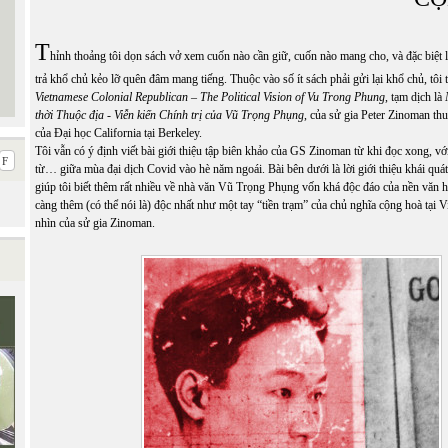
T
hỉnh thoảng tôi dọn sách vở xem cuốn nào cần giữ, cuốn nào mang cho, và đặc biệt 
trả khổ chủ kẻo lỡ quên đâm mang tiếng. Thuộc vào số ít sách phải gửi lại khổ chủ, tôi 
Vietnamese Colonial Republican – The Political Vision of Vu Trong Phung
, tạm dịch là
thời Thuộc địa - Viễn kiến Chính trị của Vũ Trọng Phụng
, của sử gia Peter Zinoman t
của Đại học California tại Berkeley.
Tôi vẫn có ý định viết bài giới thiệu tập biên khảo của GS Zinoman từ khi đọc xong, với
từ… giữa mùa đại dịch Covid vào hè năm ngoái. Bài bên dưới là lời giới thiệu khái quát
giúp tôi biết thêm rất nhiều về nhà văn Vũ Trọng Phụng vốn khá độc đáo của nền văn họ
càng thêm (có thể nói là) độc nhất như một tay “tiền trạm” của chủ nghĩa cộng hoà tại 
nhìn của sử gia Zinoman.