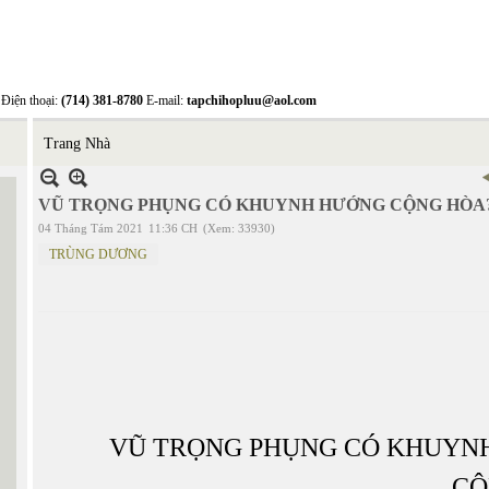
Điện thoại:
(714) 381-8780
E-mail:
tapchihopluu@aol.com
Trang Nhà
VŨ TRỌNG PHỤNG CÓ KHUYNH HƯỚNG CỘNG HÒA
04 Tháng Tám 2021
11:36 CH
(Xem: 33930)
TRÙNG DƯƠNG
VŨ TRỌNG PHỤNG CÓ KHUYN
CỘ