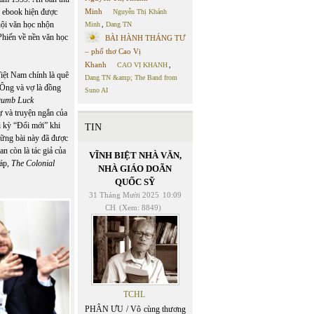
g ebook hiện được
Minh
Nguyễn Thị Khánh
hội văn học nhộn
Minh
,
Dang TN
hiến về nền văn học
BÀI HÀNH THÁNG TƯ
– phổ thơ Cao Vị
Khanh
CAO VỊ KHANH
,
iệt Nam chính là quê
Dang TN &amp; The Band from
 Ông và vợ là đồng
Suno AI
umb Luck
ự và truyện ngắn của
i kỳ “Đổi mới” khi
TIN
hững bài này đã được
 còn là tác giả của
VĨNH BIỆT NHÀ VĂN,
háp,
The Colonial
NHÀ GIÁO DOÃN
QUỐC SỸ
31 Tháng Mười 2025
10:09
CH
(Xem: 8849)
TCHL
PHÂN ƯU / Vô cùng thương