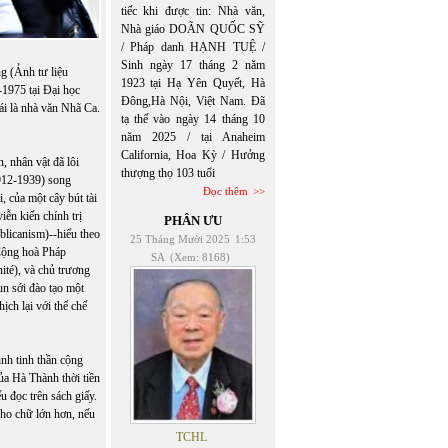
tiếc khi được tin: Nhà văn,
Nhà giáo DOÃN QUỐC SỸ
/ Pháp danh HẠNH TUỆ /
Sinh ngày 17 tháng 2 năm
 (Ảnh tư liệu
1923 tại Hạ Yên Quyết, Hà
1975 tại Đại học
Đông,Hà Nội, Việt Nam. Đã
ái là nhà văn Nhã Ca.
tạ thế vào ngày 14 tháng 10
năm 2025 / tại Anaheim
California, Hoa Kỳ / Hưởng
, nhân vật đã lôi
thượng thọ 103 tuổi
1912-1939) song
Đọc thêm
, của một cây bút tài
ễn kiến chính trị
PHÂN ƯU
blicanism)--hiểu theo
25 Tháng Mười 2025
1:53
Cộng hoà Pháp
SA
(Xem: 8168)
ité), và chủ trương
un sới đào tạo một
ịch lại với thể chế
nh tinh thần cộng
ủa Hà Thành thời tiền
u đọc trên sách giấy.
cho chữ lớn hơn, nếu
TCHL