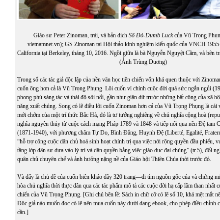
Giáo sư Peter Zinoman, trái, và bản dịch
Số Đỏ-Dumb Luck
của Vũ Trọng Phụng
vietnamnet.vn); GS Zinoman tại Hội thảo kinh nghiệm kiến quốc của VNCH 1955-
California tại Berkeley, tháng 10, 2016. Ngồi giữa là bà Nguyễn Nguyệt Cầm, và bên tr
(Ảnh Trùng Duơng)
Trong số các tác giả độc lập của nền văn học tiền chiến vốn khá quen thuộc với Zinoman
cuốn ông hơn cả là Vũ Trọng Phụng. Lôi cuốn vì chính cuộc đời quá sức ngắn ngủi (
phong phú sáng tác và thái độ sôi nổi, gần như giận dữ trước những bất công của xã hội
năng xuất chúng. Song có lẽ điều lôi cuốn Zinoman hơn cả của Vũ Trọng Phụng là cái vi
mới chớm của một trí thức Bắc Hà, đó là tư tưởng nghiêng về chủ nghĩa cộng hoà (repu
nghĩa nguyên thủy từ cuộc cách mạng Pháp 1789 và 1848 và tiếp nối qua nền Đệ tam 
(1871-1940), với phương châm Tự Do, Bình Đẳng, Huynh Đệ (Liberté, Egalité, Fratern
“hỗ trợ công cuộc dân chủ hoá sinh hoạt chính trị qua việc nới rộng quyền đầu phiếu, v
tầng lớp dân sự dựa vào lý trí và dân quyền bằng việc giáo dục đại chúng” (tr.5), đối ngh
quân chủ chuyên chế và ảnh hưởng nặng nề của Giáo hội Thiên Chúa thời trước đó.
Và đấy là chủ đề của cuốn biên khảo dầy 320 trang—đi tìm nguồn gốc của và chứng mi
hòa chủ nghĩa thời thực dân qua các tác phẩm mô tả các cuộc đời hạ cấp lầm than nhất c
chiến của Vũ Trọng Phụng. [Ghi chú bên lề: Sách in chữ cỡ có lẽ số 10, khá mệt mắt nế
Độc giả nào muốn đọc có lẽ nên mua cuốn này dưới dạng
ebook
, cho phép điều chỉnh 
cần.]