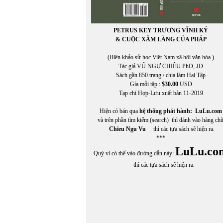
PETRUS KEY TRƯƠNG VĨNH KÝ
& CUỘC XÂM LĂNG CỦA PHÁP
(Biên khảo sử học Việt Nam xã hội văn hóa.)
Tác giả VŨ NGỰ CHIÊU PhD, JD
Sách gần 850 trang / chia làm Hai Tập
Gía mỗi tập :
$30.00
USD
Tạp chí Hợp-Lưu xuất bản 11-2019
Hiện có bán qua
hệ thống phát hành:
LuLu.com
và trên phần tìm kiếm (search) thì đánh vào hàng ch
Chieu Ngu Vu
thì các tựa sách sẽ hiện ra.
***
LuLu.co
Quý vị có thể vào đường dẫn này:
thì các tựa sách sẽ hiện ra.