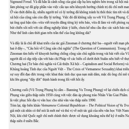
Sigmund Freud. Và đã hẳn là cảnh sống của giai cấp hạ lưu nghèo hèn trong xã hội mà 
làm phóng sự đã góp phần vào việc cấu tạo nên khuynh hướng chính trị dù chỉ mới ma
Ở vào thời điểm ấy, nhiều người trẻ có lý tưởng đã không tránh bị thôi thúc tìm tới và d
xã hội của cộng sản còn đầy lý tưởng. Việc đó đã không xẩy ra với Vũ Trọng Phụng. C
tại ông quá bận rộn--vừa viết truyện đăng từng kỳ trên báo, vừa đi làm và viết phóng sự
bút chiến sôi nổi với các đồng nghiệp khác ý kiến, chưa kể nhu cầu đọc các sách báo m
Như thể linh cảm thời gian trên trần thế của ông không dài?
Và đấy là là chủ đề khai triển của tác giả Zinoman ở chương thứ ba—nguời viết mạn p
hai ở đây--, “Câu hỏi về Cộng sản chủ nghĩa” (The Question of Communism). Trong 
Zinoman tìm hiểu về khuynh hướng chống cộng sản chủ nghĩa trong vài bài viết của 
người đã có dịp tiếp cận với báo chí Pháp về các biến cố dưới thời Stalin nên biết về th
Chương hai (Tư bản chủ nghĩa và Cải thiện Xã hội – Capitalism and Social Reform) v
Khủng hoảng Tình dục của Nguời Việt – The Crisis of Vietnamese Sexuality) khai triển 
sự suy đồi đạo đức trong việc khai thác tình dục qua nạn mãi dâm, mặc dù ông chỉ mô t
khi lên giọng “dậy đời” thịnh hành trong lối viết hồi ấy.
Chương cuối (Vũ Trọng Phụng bị cấm – Banning Vu Trong Phung) vẽ lại chiến dịch 
Phụng vào giữa thập niên 1950 cùng với việc đàn áp phong trào Nhân Văn Giai Phẩm. 
là việc phục hồi địa vị văn học cho nhà văn vào thập niên 1990.
Tóm lại, tập biên khảo
Vietnamese Colonial Republican – The Political Vision of Vu T
giả một cái nhìn có thể nói là mới mẻ và thú vị về một tác giả của nền văn học Việt Nam 
Nội, khi chữ Quốc ngữ chỉ mới chính thức được sử dụng khoảng nửa thế kỷ ở miền N
thập niên ở miền Bắc.