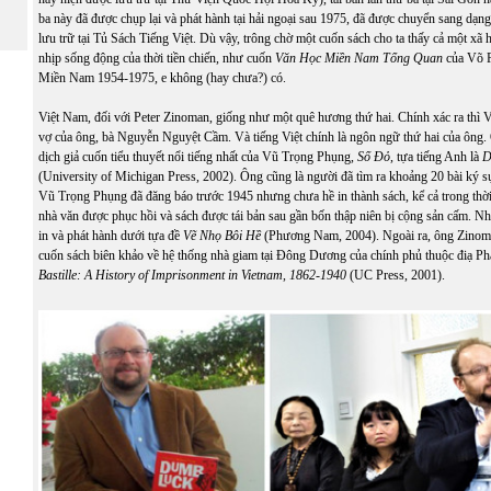
ba này đã được chụp lại và phát hành tại hải ngoại sau 1975, đã được chuyển sang dạn
lưu trữ tại
Tủ Sách Tiếng Việt
. Dù vậy, trông chờ một cuốn sách cho ta thấy cả một xã 
nhịp sống động của thời tiền chiến, như cuốn
Văn Học Miền Nam Tổng Quan
của Võ P
Miền Nam 1954-1975, e không (hay chưa?) có.
Việt Nam, đối với Peter Zinoman, giống như một quê hương thứ hai. Chính xác ra thì V
vợ của ông, bà Nguyễn Nguyệt Cầm. Và tiếng Việt chính là ngôn ngữ thứ hai của ông.
dịch giả cuốn tiểu thuyết nổi tiếng nhất của Vũ Trọng Phụng,
Số Đỏ
, tựa tiếng Anh là
D
(University of Michigan Press, 2002). Ông cũng là người đã tìm ra khoảng 20 bài ký s
Vũ Trọng Phụng đã đăng báo trước 1945 nhưng chưa hề in thành sách, kể cả trong thờ
nhà văn được phục hồi và sách được tái bản sau gần bốn thập niên bị cộng sản cấm. N
in và phát hành dưới tựa đề
Vẽ Nhọ Bôi Hề
(Phương Nam, 2004). Ngoài ra, ông Zinoman
cuốn sách biên khảo về hệ thống nhà giam tại Đông Dương của chính phủ thuộc điạ P
Bastille: A History of Imprisonment in Vietnam
, 1862-1940
(UC Press, 2001).