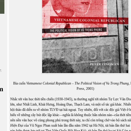
ữ:
Bìa cuốn
Vietnamese Colonial Republican – The Political Vision of Vu Trong Phung
,
m
Press, 2001)
Nhắc tới văn học thời tiền chiến (1930-1945), ta thường nghĩ tới nhóm Tự Lực Văn Đo
lớn, như Nhất Linh, Khái Hưng, Hoàng Đạo, Thạch Lam, và một số tác giả khác. Nhiều
hội thảo đã diễn ra về nhóm TLVĐ tại hải ngoại. Tuy nhiên, đối với các độc giả Việt ở 
hiểu về những cây bút độc lập khác—nghĩa là không thuộc hẳn nhóm nào--của thời tiền
nên nền văn học vô cùng phong phú trong thời này, ta chỉ còn trông chờ vào bộ sách 
Hiện Đại
của Vũ Ngọc Phan xuất bản lần đầu năm 1942 tại Hà Nội, tái bản lần thứ hai
này hiện được
lưu trữ
tại Thư Viện Quốc Hội Hoa Kỳ), tái bản lần thứ ba tại Sài Gòn 