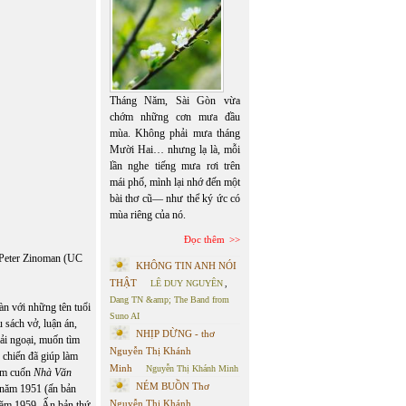
Tháng Năm, Sài Gòn vừa
chớm những cơn mưa đầu
mùa. Không phải mưa tháng
Mười Hai… nhưng lạ là, mỗi
lần nghe tiếng mưa rơi trên
mái phố, mình lại nhớ đến một
bài thơ cũ— như thể ký ức có
mùa riêng của nó.
Đọc thêm
 Peter Zinoman (UC
KHÔNG TIN ANH NÓI
THẬT
LÊ DUY NGUYÊN
,
Dang TN &amp; The Band from
àn với những tên tuổi
Suno AI
 sách vở, luận án,
NHỊP DỪNG - thơ
hải ngoại, muốn tìm
Nguyễn Thị Khánh
 chiến đã giúp làm
Minh
Nguyễn Thị Khánh Minh
năm cuốn
Nhà Văn
NÉM BUỒN Thơ
 năm 1951 (ấn bản
Nguyễn Thị Khánh
năm 1959. Ấn bản thứ