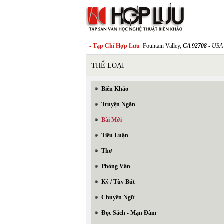
- Tạp Chí Hợp Lưu
Fountain Valley,
CA 92708
- USA
THỂ LOẠI
Biên Khảo
Truyện Ngắn
Bài Mới
Tiểu Luận
Thơ
Phỏng Vấn
Ký / Tùy Bút
Chuyển Ngữ
Đọc Sách - Mạn Đàm