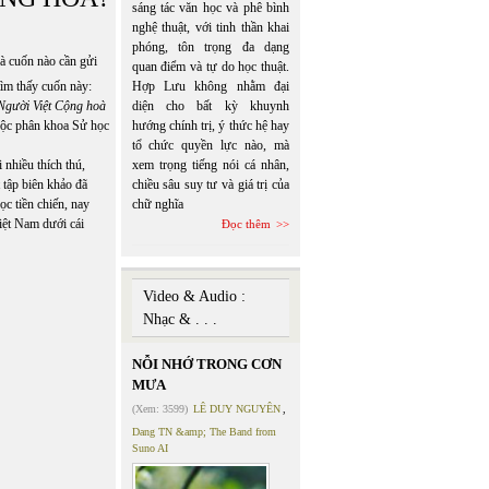
sáng tác văn học và phê bình
nghệ thuật, với tinh thần khai
phóng, tôn trọng đa dạng
là cuốn nào cần gửi
quan điểm và tự do học thuật.
tìm thấy cuốn này:
Hợp Lưu không nhằm đại
Người Việt Cộng hoà
diện cho bất kỳ khuynh
huộc phân khoa Sử học
hướng chính trị, ý thức hệ hay
tổ chức quyền lực nào, mà
 nhiều thích thú,
xem trọng tiếng nói cá nhân,
 tập biên khảo đã
chiều sâu suy tư và giá trị của
c tiền chiến, nay
chữ nghĩa
Việt Nam dưới cái
Đọc thêm
Video & Audio :
Nhạc & . . .
NỖI NHỚ TRONG CƠN
MƯA
(Xem: 3599)
LÊ DUY NGUYÊN
,
Dang TN &amp; The Band from
Suno AI