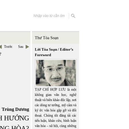
Thư Tòa Soạn
Trước
Sau
Lời Tòa Soạn / Editor’s
?
Foreword
TẠP CHÍ HỢP LƯU là một
không gian văn học, nghệ
thuật và biên khảo độc lập, nơi
các dòng tư tưởng, mỹ cảm và
Trùng Dương
ký ức văn hóa gặp gỡ và đối
thoại. Chúng tôi đăng tải các
H HƯỚNG
tiểu luận, khảo cứu, bình luận
văn hóa – xã hội, cùng những
NG HÒA?