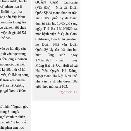
 trong nước, bị chê
QUẬN CAM, California
cả) nhiều hơn là
(Việt Báo) -- Nhà văn Doãn
là đồi trụy, phản
Quốc Sỹ đã thanh thản từ trần
 Cộng sản Việt Nam
lúc 10:05 Quốc Sỹ đã thanh
ối cộng sản Đông Âu
thản từ trần lúc 10:05 giờ sáng
ó cắt xén, tôi chưa
ngày Thứ Ba 14/10/2025 tại
việc tác giả
Số Đỏ
một bệnh viện ở Quận Cam,
 thế nào.
California, theo tin từ gia đình
họ Doãn. Nhà văn Doãn
vào cơ hội tiếp cận
Quốc Sỹ lấy tên thật làm bút
 giới văn học trong
hiệu. Ông sinh ngày
h tiền, ông Zinoman
17/02/1923 (nhằm ngày
n qua các bài viết
Mùng Hai Tết Quí Hợi) tại xã
ế kỷ 20, một xã hội
Hạ Yên Quyết, Hà Đông,
ữ viết, từ Hán tự sang
ngoại thành Hà Nội. Như thế,
ả trọn vẹn qua bài
nhà văn ra đi khi được 102
thơ Trần Tế Xương
tuổi, theo tuổi ta là 103.
g ngô khoai
/ Đêm
Đọc thêm
hứ nhất, “Nguồn gốc
 Trong Phung’s
hĩ chính trị thiên
 đó có những tác phẩm
 nhà phân tâm học