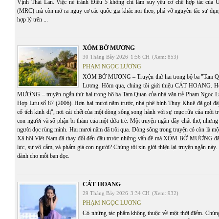
Vịnh Thái Lan. Việc né tránh Điều 5 không chỉ làm suy yếu cơ chế hợp tác của
(MRC) mà còn mở ra nguy cơ các quốc gia khác noi theo, phá vỡ nguyên tắc sử dụ
hợp lý trên ...
XÓM BỜ MƯƠNG
30 Tháng Bảy 2026
1:56 CH
(Xem: 853)
PHẠM NGỌC LƯƠNG
XÓM BỜ MƯƠNG – Truyện thứ hai trong bộ ba "Tam Q
Lương. Hôm qua, chúng tôi giới thiệu CÁT HOANG.
MƯƠNG – truyện ngắn thứ hai trong bộ ba Tam Quan của nhà văn trẻ Phạm Ngọc Lư
Hợp Lưu số 87 (2006). Hơn hai mươi năm trước, nhà phê bình Thụy Khuê đã gọi đâ
cổ tích kinh dị", nơi cái chết của một dòng sông song hành với sự mục rữa của môi t
con người và số phận bi thảm của một đứa trẻ. Một truyện ngắn đầy chất thơ, nhưng
người đọc rùng mình. Hai mươi năm đã trôi qua. Dòng sông trong truyện có còn là mộ
Xã hội Việt Nam đã thay đổi đến đâu trước những vấn đề mà XÓM BỜ MƯƠNG đặt 
lực, sự vô cảm, và phẩm giá con người? Chúng tôi xin giới thiệu lại truyện ngắn này. C
dành cho mỗi bạn đọc.
CÁT HOANG
29 Tháng Bảy 2026
3:34 CH
(Xem: 932)
PHẠM NGỌC LƯƠNG
Có những tác phẩm không thuộc về một thời điểm. Chúng 