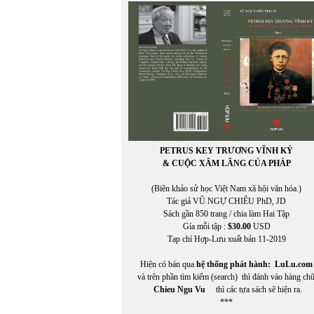
VIỆT TRÚC
VIETNAM FILM CLUB
VIETNAM FILM CLUB, CHU LYNH, THỤY KHU
VIETNAM.NET
VĨNH HẢO
VĨNH THÔNG
VNDC Radio
VÕ CÔNG LIÊM
VÕ ĐÌNH
VÕ KỲ ĐIỀN
Võ Phiến
PETRUS KEY TRƯƠNG VĨNH KÝ
Võ Thị Như Mai
& CUỘC XÂM LĂNG CỦA PHÁP
Võ Thị Xuân Hà
VÕ VIỆT DŨNG
(Biên khảo sử học Việt Nam xã hội văn hóa.)
VOA ASIA
Tác giả VŨ NGỰ CHIÊU PhD, JD
VOA Tiếng Việt
Sách gần 850 trang / chia làm Hai Tập
VŨ ÁNH
Gía mỗi tập :
$30.00
USD
Vũ Đảm
Tạp chí Hợp-Lưu xuất bản 11-2019
Vũ Đỗ Hoàng
VŨ DY
Hiện có bán qua
hệ thống phát hành:
LuLu.com
Vũ Hằng Nga
và trên phần tìm kiếm (search) thì đánh vào hàng ch
Vũ Huy Quang
Chieu Ngu Vu
thì các tựa sách sẽ hiện ra.
VŨ HUY THỤC
***
Vũ Khuê