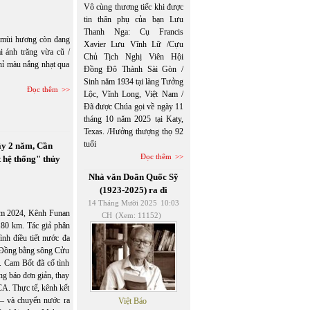
Vô cùng thương tiếc khi được
tin thân phụ của bạn Lưu
Thanh Nga: Cụ Francis
/ mùi hương còn đang
Xavier Lưu Vĩnh Lữ /Cựu
i ánh trăng vừa cũ /
Chủ Tịch Nghị Viên Hội
hỉ màu nắng nhạt qua
Đồng Đô Thành Sài Gòn /
Sinh năm 1934 tại làng Tưởng
Đọc thêm
Lộc, Vĩnh Long, Việt Nam /
Đã được Chúa gọi về ngày 11
tháng 10 năm 2025 tại Katy,
Texas. /Hưởng thượng thọ 92
tuổi
ây 2 năm, Cần
Đọc thêm
 hệ thống" thủy
Nhà văn Doãn Quốc Sỹ
(1923-2025) ra đi
14 Tháng Mười 2025
10:03
năm 2024, Kênh Funan
CH
(Xem: 11152)
180 km. Tác giả phân
ình điều tiết nước đa
ở Đồng bằng sông Cửu
. Cam Bốt đã cố tình
g báo đơn giản, thay
CA. Thực tế, kênh kết
– và chuyển nước ra
Việt Báo