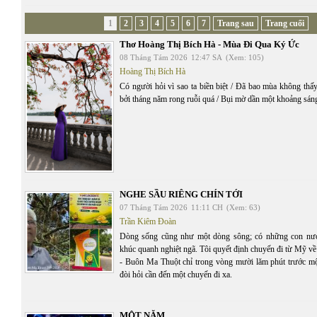
1
2
3
4
5
6
7
Trang sau
Trang cuối
Thơ Hoàng Thị Bích Hà - Mùa Đi Qua Ký Ức
08 Tháng Tám 2026
12:47 SA
(Xem: 105)
Hoàng Thị Bích Hà
Có người hỏi vì sao ta biền biệt / Đã bao mùa không thấy
bởi tháng năm rong ruỗi quá / Bụi mờ dần một khoảng sán
NGHE SẦU RIÊNG CHÍN TỚI
07 Tháng Tám 2026
11:11 CH
(Xem: 63)
Trần Kiêm Đoàn
Dòng sống cũng như một dòng sông; có những con nư
khúc quanh nghiệt ngã. Tôi quyết định chuyến đi từ Mỹ v
- Buôn Ma Thuột chỉ trong vòng mười lăm phút trước mộ
đòi hỏi cần đến một chuyến đi xa.
MỘT NĂM