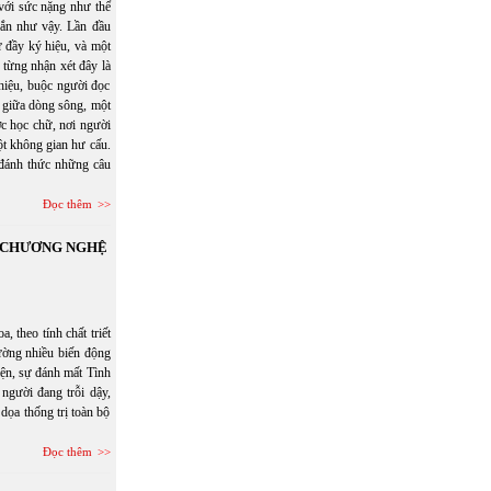
 với sức nặng như thể
gắn như vậy. Lần đầu
ữ đầy ký hiệu, và một
 từng nhận xét đây là
 hiệu, buộc người đọc
ổi giữa dòng sông, một
c học chữ, nơi người
một không gian hư cấu.
đánh thức những câu
Đọc thêm
N CHƯƠNG NGHỆ
eo tính chất triết
hường nhiều biến động
hiện, sự đánh mất Tình
người đang trỗi dậy,
dọa thống trị toàn bộ
Đọc thêm