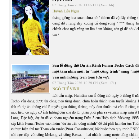
07 Tháng Tám 2026
11:05 CH
(Xem: 66)
Huỳnh Liễu Ngạn
tháng giêng hoa xoan chưa nở / thì em đã vội lấy chồng 
dang dở / rụng đầy xuống cả dòng sông / *** tháng ha
chênh chao ngõ vắng im lìm / em không còn gì để nói / c
tim /
Sau lễ động thổ Dự án Kênh Funan Techo Cách đ
một tầm nhìn mới: từ "một công trình" sang "một
văn ảnh hưởng trên toàn lưu vực
07 Tháng Tám 2026
10:29 CH
(Xem: 171)
NGÔ THẾ VINH
Lời dẫn nhập: Hai năm sau lễ động thổ ngày 5 tháng 8 
Techo vẫn đang được thi công theo từng đoạn, chưa hoàn thành toàn tuyến khoảng 
tích rõ dự án không chỉ là tuyến giao thông đường thủy đơn thuần mà còn là công tr
mục tiêu, có nguy cơ ảnh hưởng đến chế độ lũ, phân phối phù sa và xâm nhập mặn 
Long. Đặc biệt, dự án đã vi phạm nghiêm trọng Điều 5 của Hiệp định Mekong 1995
xếp kênh Funan Techo vào nhóm “dự án trên dòng nhánh” để chỉ phải làm thủ tục Thôn
vì thực hiện thủ tục Tham vấn trước (Prior Consultation) bắt buộc theo quy trình PNP
nối trực tiếp với sông Mekong và sông Bassac – hai nhánh mang nước dòng chính 