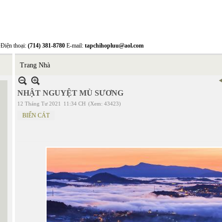
Điện thoại:
(714) 381-8780
E-mail:
tapchihopluu@aol.com
Trang Nhà
NHẬT NGUYỆT MÙ SƯƠNG
12 Tháng Tư 2021
11:34 CH
(Xem: 43423)
BIỂN CÁT