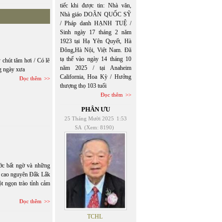
tiếc khi được tin: Nhà văn,
Nhà giáo DOÃN QUỐC SỸ
/ Pháp danh HẠNH TUỆ /
Sinh ngày 17 tháng 2 năm
1923 tại Hạ Yên Quyết, Hà
Đông,Hà Nội, Việt Nam. Đã
tạ thế vào ngày 14 tháng 10
 chút tăm hơi / Có lẽ
năm 2025 / tại Anaheim
g ngày xưa
California, Hoa Kỳ / Hưởng
Đọc thêm
thượng thọ 103 tuổi
Đọc thêm
PHÂN ƯU
25 Tháng Mười 2025
1:53
SA
(Xem: 8190)
ớc bất ngờ và những
ề cao nguyên Đắk Lắk
t ngọn trào tỉnh cảm
Đọc thêm
TCHL