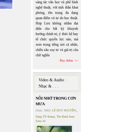
sáng tác văn học và phê bình
nghệ thuật, với tinh thần khai
phóng, tôn trọng đa dạng
quan điểm và tự do học thuật.
Hợp Lưu không nhằm đại
diện cho bất kỳ khuynh
hướng chính trị, ý thức hệ hay
tổ chức quyền lực nào, mà
xem trọng tiếng nói cá nhân,
chiều sâu suy tư và giá trị của
chữ nghĩa
Đọc thêm
Video & Audio :
Nhạc & . . .
NỖI NHỚ TRONG CƠN
MƯA
(Xem: 3685)
LÊ DUY NGUYÊN
,
Dang TN &amp; The Band from
Suno AI