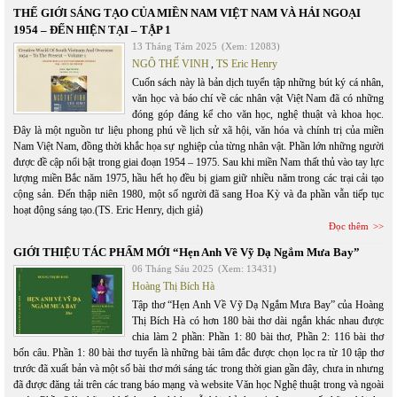
THẾ GIỚI SÁNG TẠO CỦA MIỀN NAM VIỆT NAM VÀ HẢI NGOẠI
1954 – ĐẾN HIỆN TẠI – TẬP 1
13 Tháng Tám 2025
(Xem: 12083)
NGÔ THẾ VINH
,
TS Eric Henry
Cuốn sách này là bản dịch tuyển tập những bút ký cá nhân,
văn học và báo chí về các nhân vật Việt Nam đã có những
đóng góp đáng kể cho văn học, nghệ thuật và khoa học.
Đây là một nguồn tư liệu phong phú về lịch sử xã hội, văn hóa và chính trị của miền
Nam Việt Nam, đồng thời khắc họa sự nghiệp của từng nhân vật. Phần lớn những người
được đề cập nổi bật trong giai đoạn 1954 – 1975. Sau khi miền Nam thất thủ vào tay lực
lượng miền Bắc năm 1975, hầu hết họ đều bị giam giữ nhiều năm trong các trại cải tạo
cộng sản. Đến thập niên 1980, một số người đã sang Hoa Kỳ và đa phần vẫn tiếp tục
hoạt động sáng tạo.(TS. Eric Henry, dịch giả)
Đọc thêm
GIỚI THIỆU TÁC PHẨM MỚI “Hẹn Anh Về Vỹ Dạ Ngắm Mưa Bay”
06 Tháng Sáu 2025
(Xem: 13431)
Hoàng Thị Bích Hà
Tập thơ “Hẹn Anh Về Vỹ Dạ Ngắm Mưa Bay” của Hoàng
Thị Bích Hà có hơn 180 bài thơ dài ngắn khác nhau được
chia làm 2 phần: Phần 1: 80 bài thơ, Phần 2: 116 bài thơ
bốn câu. Phần 1: 80 bài thơ tuyển là những bài tâm đắc được chọn lọc ra từ 10 tập thơ
trước đã xuất bản và một số bài thơ mới sáng tác trong thời gian gần đây, chưa in nhưng
đã được đăng tải trên các trang báo mạng và website Văn học Nghệ thuật trong và ngoài