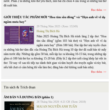
nước. Phần 2 là những khổ thơ yêu thích, mỗi bài chỉ chon 4 câu trong số những bài thơ
đã xuất bản.
Đọc thêm
GIỚI THIỆU TÁC PHẨM MỚI “Hoa tím sầu đông” và “Hẹn anh về vĩ dạ
ngắm mưa bay”
29 Tháng Năm 2025
(Xem: 15249)
Hoàng Thị Bích Hà
Năm 2025 Hoàng Thị Bích Hà trình làng 2 tập thơ: “Hoa
tím sầu đông” (gồm 103 bài thơ) và “Hẹn anh về vĩ dạ
ngắm mưa bay” (Hơn 180 bài). Hai tập thơ này tuyển chọn
ra những bài thơ tâm đắc của Hoàng Thị Bích Hà trong 10 tập thơ đã xuất bản từ mấy
năm trước đây. Những tập gồm 50 bài, mỗi tập lọc ra khoảng 10-15 bài, trong những tập
gồm có 100 bài thơ lọc ra khoảng 15-20 bài. (Đây là 2 tập thơ cuối cùng khép lại việc in
thơ. Từ nay về sau tôi tiếp tục dành thời gian và tâm huyết cho truyện ngắn và tùy bút,
nếu bất chợt có cảm hứng thì vẫn làm thơ, đăng báo chứ không xuất bản nữa).
Đọc thêm
Tin sách & Trích đoạn
ÂM BẢN VÀ DƯƠNG BẢN (phần 1)
26 Tháng Sáu 2026
4:21 CH
(Xem: 2618)
MAI AN NGUYỄN ANH TUẤN