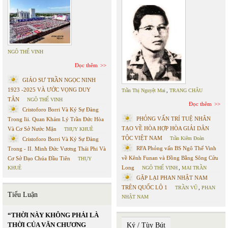
NGÔ THẾ VINH
Đọc thêm
GIÁO SƯ TRẦN NGỌC NINH
1923 -2025 VÀ ƯỚC VỌNG DUY
Trần Thị Nguyệt Mai
,
TRANG CHÂU
TÂN
NGÔ THẾ VINH
Đọc thêm
Cristoforo Borri Và Ký Sự Đàng
PHỎNG VẤN TRÍ TUỆ NHÂN
Trong Iii. Quan Khám Lý Trần Đức Hòa
TẠO VỀ HÒA HỢP HÒA GIẢI DÂN
Và Cơ Sở Nước Mặn
THỤY KHUÊ
TỘC VIỆT NAM
Trần Kiêm Đoàn
Cristoforo Borri Và Ký Sự Đàng
RFA Phỏng vấn BS Ngô Thế Vinh
Trong - II. Minh Đức Vương Thái Phi Và
về Kênh Funan và Đồng Bằng Sông Cửu
Cơ Sở Đạo Chúa Đầu Tiên
THỤY
Long
KHUÊ
NGÔ THẾ VINH
,
MAI TRẦN
GẶP LẠI PHAN NHẬT NAM
TRÊN QUỐC LỘ 1
TRẦN VŨ
,
PHAN
Tiểu Luận
NHẬT NAM
“THỜI NÀY KHÔNG PHẢI LÀ
THỜI CỦA VĂN CHƯƠNG
Ký / Tùy Bút