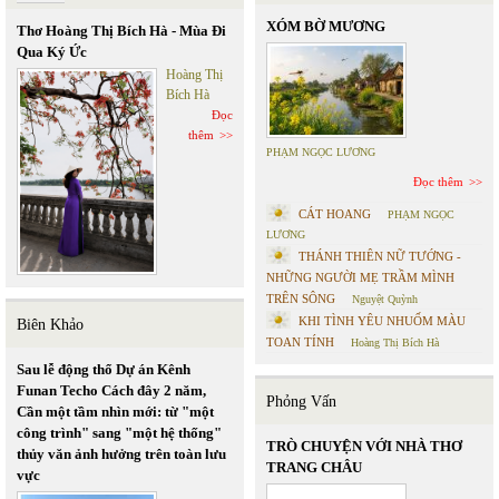
XÓM BỜ MƯƠNG
Thơ Hoàng Thị Bích Hà - Mùa Đi
Qua Ký Ức
Hoàng Thị
Bích Hà
Đọc
thêm
PHẠM NGỌC LƯƠNG
Đọc thêm
CÁT HOANG
PHẠM NGỌC
LƯƠNG
THÁNH THIÊN NỮ TƯỚNG -
NHỮNG NGƯỜI MẸ TRẦM MÌNH
TRÊN SÔNG
Nguyệt Quỳnh
KHI TÌNH YÊU NHUỐM MÀU
Biên Khảo
TOAN TÍNH
Hoàng Thị Bích Hà
Sau lễ động thổ Dự án Kênh
Funan Techo Cách đây 2 năm,
Phỏng Vấn
Cần một tầm nhìn mới: từ "một
công trình" sang "một hệ thống"
TRÒ CHUYỆN VỚI NHÀ THƠ
thủy văn ảnh hưởng trên toàn lưu
TRANG CHÂU
vực