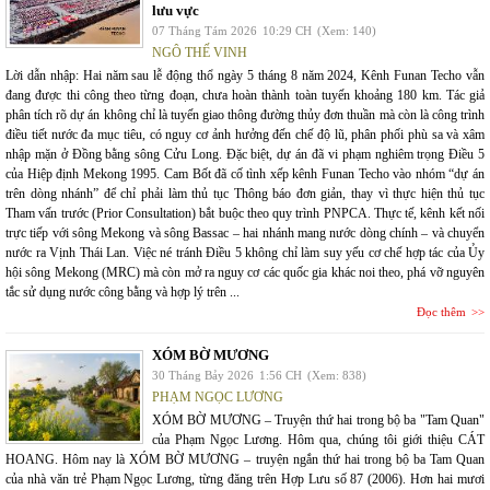
lưu vực
07 Tháng Tám 2026
10:29 CH
(Xem: 140)
NGÔ THẾ VINH
Lời dẫn nhập: Hai năm sau lễ động thổ ngày 5 tháng 8 năm 2024, Kênh Funan Techo vẫn
đang được thi công theo từng đoạn, chưa hoàn thành toàn tuyến khoảng 180 km. Tác giả
phân tích rõ dự án không chỉ là tuyến giao thông đường thủy đơn thuần mà còn là công trình
điều tiết nước đa mục tiêu, có nguy cơ ảnh hưởng đến chế độ lũ, phân phối phù sa và xâm
nhập mặn ở Đồng bằng sông Cửu Long. Đặc biệt, dự án đã vi phạm nghiêm trọng Điều 5
của Hiệp định Mekong 1995. Cam Bốt đã cố tình xếp kênh Funan Techo vào nhóm “dự án
trên dòng nhánh” để chỉ phải làm thủ tục Thông báo đơn giản, thay vì thực hiện thủ tục
Tham vấn trước (Prior Consultation) bắt buộc theo quy trình PNPCA. Thực tế, kênh kết nối
trực tiếp với sông Mekong và sông Bassac – hai nhánh mang nước dòng chính – và chuyển
nước ra Vịnh Thái Lan. Việc né tránh Điều 5 không chỉ làm suy yếu cơ chế hợp tác của Ủy
hội sông Mekong (MRC) mà còn mở ra nguy cơ các quốc gia khác noi theo, phá vỡ nguyên
tắc sử dụng nước công bằng và hợp lý trên ...
Đọc thêm
XÓM BỜ MƯƠNG
30 Tháng Bảy 2026
1:56 CH
(Xem: 838)
PHẠM NGỌC LƯƠNG
XÓM BỜ MƯƠNG – Truyện thứ hai trong bộ ba "Tam Quan"
của Phạm Ngọc Lương. Hôm qua, chúng tôi giới thiệu CÁT
HOANG. Hôm nay là XÓM BỜ MƯƠNG – truyện ngắn thứ hai trong bộ ba Tam Quan
của nhà văn trẻ Phạm Ngọc Lương, từng đăng trên Hợp Lưu số 87 (2006). Hơn hai mươi