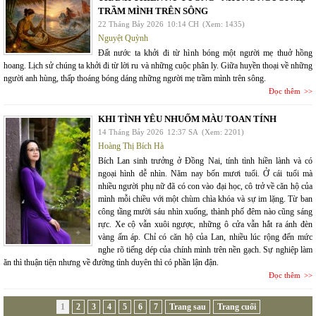
TRẦM MÌNH TRÊN SÔNG
22 Tháng Bảy 2026
10:14 CH
(Xem: 1435)
Nguyệt Quỳnh
Đất nước ta khởi đi từ hình bóng một người mẹ thuở hồng
hoang. Lịch sử chúng ta khởi đi từ lời ru và những cuộc phân ly. Giữa huyền thoại về những
người anh hùng, thấp thoáng bóng dáng những người mẹ trầm mình trên sông.
Đọc thêm
KHI TÌNH YÊU NHUỐM MÀU TOAN TÍNH
14 Tháng Bảy 2026
12:37 SA
(Xem: 2201)
Hoàng Thị Bích Hà
Bích Lan sinh trưởng ở Đồng Nai, tính tình hiền lành và có
ngoại hình dễ nhìn. Năm nay bốn mươi tuổi. Ở cái tuổi mà
nhiều người phụ nữ đã có con vào đại học, cô trở về căn hộ của
mình mỗi chiều với một chùm chìa khóa và sự im lặng. Từ ban
công tầng mười sáu nhìn xuống, thành phố đêm nào cũng sáng
rực. Xe cộ vẫn xuôi ngược, những ô cửa vẫn hắt ra ánh đèn
vàng ấm áp. Chỉ có căn hộ của Lan, nhiều lúc rộng đến mức
nghe rõ tiếng dép của chính mình trên nền gạch. Sự nghiệp làm
ăn thì thuận tiện nhưng về đường tình duyên thì có phần lận đận.
Đọc thêm
1
2
3
4
5
6
7
Trang sau
Trang cuối