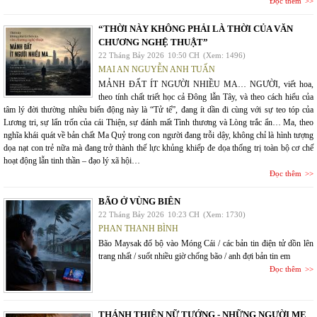
Đọc thêm
“THỜI NÀY KHÔNG PHẢI LÀ THỜI CỦA VĂN
CHƯƠNG NGHỆ THUẬT”
22 Tháng Bảy 2026
10:50 CH
(Xem: 1496)
MAI AN NGUYỄN ANH TUẤN
MẢNH ĐẤT ÍT NGƯỜI NHIỀU MA… NGƯỜI, viết hoa,
theo tính chất triết học cả Đông lẫn Tây, và theo cách hiểu của
tâm lý đời thường nhiều biến động này là “Tử tế”, đang ít dần đi cùng với sự teo tóp của
Lương tri, sự lẩn trốn của cái Thiện, sự đánh mất Tình thương và Lòng trắc ẩn… Ma, theo
nghĩa khái quát về bản chất Ma Quỷ trong con người đang trỗi dậy, không chỉ là hình tượng
dọa nạt con trẻ nữa mà đang trở thành thế lực khủng khiếp đe dọa thống trị toàn bộ cơ chế
hoạt động lẫn tinh thần – đạo lý xã hội…
Đọc thêm
BÃO Ở VÙNG BIÊN
22 Tháng Bảy 2026
10:23 CH
(Xem: 1730)
PHAN THANH BÌNH
Bão Maysak đổ bộ vào Móng Cái / các bản tin điện tử dồn lên
trang nhất / suốt nhiều giờ chống bão / anh đợi bản tin em
Đọc thêm
THÁNH THIÊN NỮ TƯỚNG - NHỮNG NGƯỜI MẸ