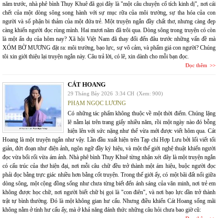
năm trước, nhà phê bình Thụy Khuê đã gọi đây là "một câu chuyện cổ tích kinh dị", nơi cái
chết của một dòng sông song hành với sự mục rữa của môi trường, sự tha hóa của con
người và số phận bi thảm của một đứa trẻ. Một truyện ngắn đầy chất thơ, nhưng càng đẹp
càng khiến người đọc rùng mình. Hai mươi năm đã trôi qua. Dòng sông trong truyện có còn
là một ẩn dụ của hôm nay? Xã hội Việt Nam đã thay đổi đến đâu trước những vấn đề mà
XÓM BỜ MƯƠNG đặt ra: môi trường, bạo lực, sự vô cảm, và phẩm giá con người? Chúng
tôi xin giới thiệu lại truyện ngắn này. Câu trả lời, có lẽ, xin dành cho mỗi bạn đọc.
Đọc thêm
CÁT HOANG
29 Tháng Bảy 2026
3:34 CH
(Xem: 900)
PHẠM NGỌC LƯƠNG
Có những tác phẩm không thuộc về một thời điểm. Chúng lặng
lẽ nằm lại trên trang giấy nhiều năm, rồi một ngày nào đó bỗng
hiện lên với sức nặng như thể vừa mới được viết hôm qua. Cát
Hoang là một truyện ngắn như vậy. Lần đầu xuất hiện trên Tạp chí Hợp Lưu bởi lối viết tối
giản, đứt đoạn như điện ảnh, ngôn ngữ đầy ký hiệu, và một thế giới nghệ thuật khiến người
đọc vừa bối rối vừa ám ảnh. Nhà phê bình Thụy Khuê từng nhận xét đây là một truyện ngắn
có cấu trúc của thơ hiện đại, nơi mỗi câu chữ đều trở thành một ám hiệu, buộc người đọc
phải đọc bằng trực giác nhiều hơn bằng cốt truyện. Trong thế giới ấy, có một bãi đất nổi giữa
dòng sông, một cộng đồng sống như chưa từng biết đến ánh sáng của văn minh, nơi trẻ em
không được học chữ, nơi người biết chữ bị gọi là "con điên", và nơi bạo lực dần trở thành
trật tự bình thường. Đó là một không gian hư cấu. Nhưng điều khiến Cát Hoang sống mãi
không nằm ở tính hư cấu ấy, mà ở khả năng đánh thức những câu hỏi chưa bao giờ cũ: