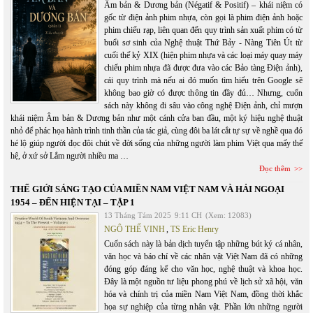
Âm bản & Dương bản (Négatif & Positif) – khái niệm có
gốc từ điện ảnh phim nhựa, còn gọi là phim điện ảnh hoặc
phim chiếu rạp, liên quan đến quy trình sản xuất phim có từ
buổi sơ sinh của Nghệ thuật Thứ Bảy - Nàng Tiên Út từ
cuối thế kỷ XIX (hiện phim nhựa và các loại máy quay máy
chiếu phim nhựa đã được đưa vào các Bảo tàng Điện ảnh),
cái quy trình mà nếu ai đó muốn tìm hiểu trên Google sẽ
không bao giờ có được thông tin đầy đủ… Nhưng, cuốn
sách này không đi sâu vào công nghệ Điện ảnh, chỉ mượn
khái niệm Âm bản & Dương bản như một cánh cửa ban đầu, một ký hiệu nghệ thuật
nhỏ để phác họa hành trình tinh thần của tác giả, cùng đôi ba lát cắt tự sự về nghề qua đó
hé lộ giúp người đọc đôi chút về đời sống của những người làm phim Việt qua mấy thế
hệ, ở xứ sở Lắm người nhiều ma …
Đọc thêm
THẾ GIỚI SÁNG TẠO CỦA MIỀN NAM VIỆT NAM VÀ HẢI NGOẠI
1954 – ĐẾN HIỆN TẠI – TẬP 1
13 Tháng Tám 2025
9:11 CH
(Xem: 12083)
NGÔ THẾ VINH
,
TS Eric Henry
Cuốn sách này là bản dịch tuyển tập những bút ký cá nhân,
văn học và báo chí về các nhân vật Việt Nam đã có những
đóng góp đáng kể cho văn học, nghệ thuật và khoa học.
Đây là một nguồn tư liệu phong phú về lịch sử xã hội, văn
hóa và chính trị của miền Nam Việt Nam, đồng thời khắc
họa sự nghiệp của từng nhân vật. Phần lớn những người