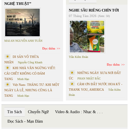
NGHỆ THUẬT”
NGHE SẦU RIÊNG CHÍN TỚI
07 Tháng Tám 2026
(Xem: 50)
MAI AN NGUYỄN ANH TUẤN
Đọc thêm
DI SẢN VÔ THỪA
Trần Kiêm Đoàn
NHẬN
Nguyễn Công Khanh
Đọc thêm
KHI NHÀ VĂN NGỪNG VIẾT:
NHỮNG NGÀY XƯA NƠI ĐẤT
CÁI CHẾT KHÔNG CÓ ĐÁM
ÚC
PHAN NHẬT BẮC
TANG
Minh Hạo
CÁM ƠN ĐẤT NƯỚC HOA KỲ -
Việt Nam- THÁNG TƯ: KHI MỘT
THANK YOU, AMERICA
Trần Kiêm
NGÀY LÀ LỄ, NHƯNG CŨNG LÀ
Đoàn
TANG
Minh Hạo
Tin Sách
Chuyển Ngữ
Video & Audio : Nhạc & . . .
Đọc Sách - Mạn Đàm