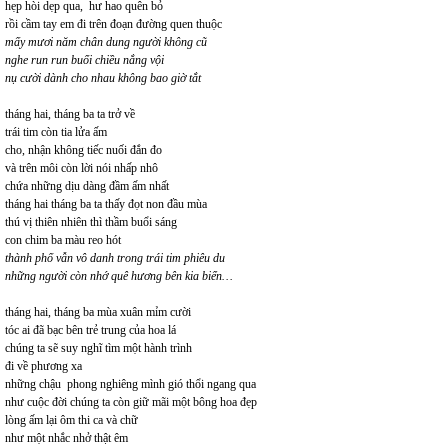
hẹp hòi dẹp qua, hư hao quên bỏ
rồi cầm tay em đi trên đoạn đường quen thuộc
mấy mươi năm chân dung người không cũ
nghe run run buổi chiều nắng vội
nụ cười dành cho nhau không bao giờ tắt
tháng hai, tháng ba ta trở về
trái tim còn tia lửa ấm
cho, nhận không tiếc nuối đắn đo
và trên môi còn lời nói nhấp nhô
chứa những dịu dàng đầm ấm nhất
tháng hai tháng ba ta thấy đọt non đầu mùa
thú vị thiên nhiên thì thầm buổi sáng
con chim ba màu reo hót
thành phố vẫn vô danh trong trái tim phiêu du
những người còn nhớ quê hương bên kia biển…
tháng hai, tháng ba mùa xuân mỉm cười
tóc ai đã bạc bên trẻ trung của hoa lá
chúng ta sẽ suy nghĩ tìm một hành trình
đi về phương xa
những chậu phong nghiêng mình gió thổi ngang qua
như cuộc đời chúng ta còn giữ mãi một bông hoa đẹp
lòng ấm lại ôm thi ca và chữ
như một nhắc nhở thật êm