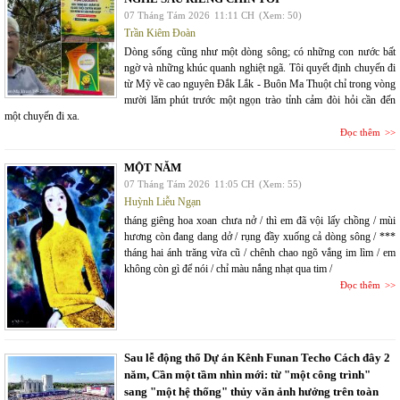
07 Tháng Tám 2026
11:11 CH
(Xem: 50)
Trần Kiêm Đoàn
Dòng sống cũng như một dòng sông; có những con nước bất
ngờ và những khúc quanh nghiệt ngã. Tôi quyết định chuyến đi
từ Mỹ về cao nguyên Đắk Lắk - Buôn Ma Thuột chỉ trong vòng
mười lăm phút trước một ngọn trào tỉnh cảm đòi hỏi cần đến
một chuyến đi xa.
Đọc thêm
MỘT NĂM
07 Tháng Tám 2026
11:05 CH
(Xem: 55)
Huỳnh Liễu Ngạn
tháng giêng hoa xoan chưa nở / thì em đã vội lấy chồng / mùi
hương còn đang dang dở / rụng đầy xuống cả dòng sông / ***
tháng hai ánh trăng vừa cũ / chênh chao ngõ vắng im lìm / em
không còn gì để nói / chỉ màu nắng nhạt qua tim /
Đọc thêm
Sau lễ động thổ Dự án Kênh Funan Techo Cách đây 2
năm, Cần một tầm nhìn mới: từ "một công trình"
sang "một hệ thống" thủy văn ảnh hưởng trên toàn