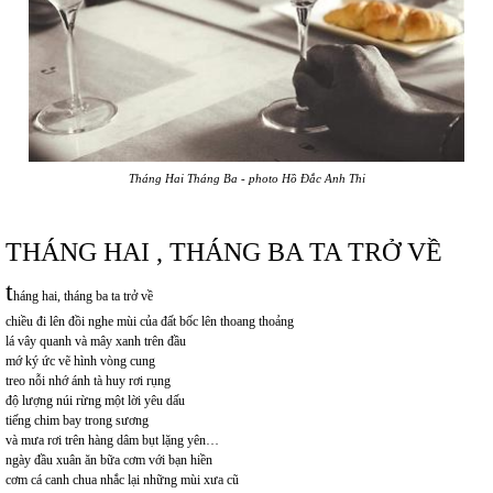
Tháng Hai Tháng Ba - photo Hồ Đắc Anh Thi
THÁNG HAI , THÁNG BA TA TRỞ VỀ
t
háng hai, tháng ba ta trở về
chiều đi lên đồi nghe mùi của đất bốc lên thoang thoảng
lá vây quanh và mây xanh trên đầu
mớ ký ức vẽ hình vòng cung
treo nỗi nhớ ánh tà huy rơi rụng
độ lượng núi rừng một lời yêu dấu
tiếng chim bay trong sương
và mưa rơi trên hàng dâm bụt lặng yên…
ngày đầu xuân ăn bữa cơm với bạn hiền
cơm cá canh chua nhắc lại những mùi xưa cũ