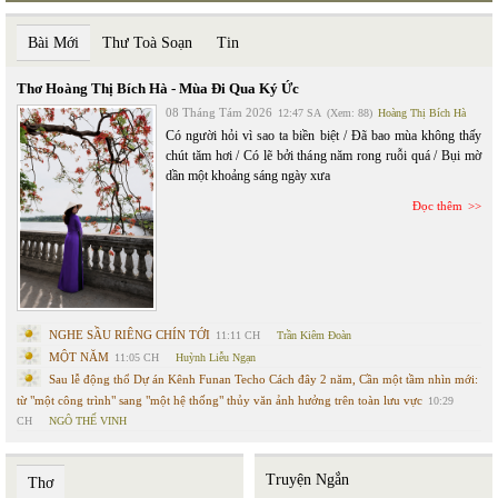
Bài Mới
Thư Toà Soạn
Tin
Thơ Hoàng Thị Bích Hà - Mùa Đi Qua Ký Ức
08 Tháng Tám 2026
12:47 SA
(Xem: 88)
Hoàng Thị Bích Hà
Có người hỏi vì sao ta biền biệt / Đã bao mùa không thấy
chút tăm hơi / Có lẽ bởi tháng năm rong ruỗi quá / Bụi mờ
dần một khoảng sáng ngày xưa
Đọc thêm
NGHE SẦU RIÊNG CHÍN TỚI
11:11 CH
Trần Kiêm Đoàn
MỘT NĂM
11:05 CH
Huỳnh Liễu Ngạn
Sau lễ động thổ Dự án Kênh Funan Techo Cách đây 2 năm, Cần một tầm nhìn mới:
từ "một công trình" sang "một hệ thống" thủy văn ảnh hưởng trên toàn lưu vực
10:29
CH
NGÔ THẾ VINH
Truyện Ngắn
Thơ