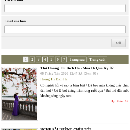
Tên của bạn
Email của bạn
1
2
3
4
5
6
7
Trang sau
Trang cuối
Thơ Hoàng Thị Bích Hà - Mùa Đi Qua Ký Ức
08 Tháng Tám 2026
12:47 SA
(Xem: 88)
Hoàng Thị Bích Hà
Có người hỏi vì sao ta biền biệt / Đã bao mùa không thấy chút
tăm hơi / Có lẽ bởi tháng năm rong ruỗi quá / Bụi mờ dần một
khoảng sáng ngày xưa
Đọc thêm
NGHE SẦU RIÊNG CHÍN TỚI