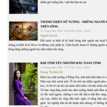
nhiều giờ chống bão / anh đợi bản tin em
THÁNH THIÊN NỮ TƯỚNG - NHỮNG NGƯỜI
TRÊN SÔNG
22 Tháng Bảy 2026
10:14 CH
(Xem: 1416)
Nguyệt Quỳnh
Đất nước ta khởi đi từ hình bóng một người mẹ thuở 
chúng ta khởi đi từ lời ru và những cuộc phân ly. Giữa huyền thoại về những người 
bóng dáng những người mẹ trầm mình trên sông.
KHI TÌNH YÊU NHUỐM MÀU TOAN TÍNH
14 Tháng Bảy 2026
12:37 SA
(Xem: 2185)
Hoàng Thị Bích Hà
Bích Lan sinh trưởng ở Đồng Nai, tính tình hiền lành và c
Năm nay bốn mươi tuổi. Ở cái tuổi mà nhiều người phụ 
học, cô trở về căn hộ của mình mỗi chiều với một chùm chì
Từ ban công tầng mười sáu nhìn xuống, thành phố đêm n
cộ vẫn xuôi ngược, những ô cửa vẫn hắt ra ánh đèn vàng 
của Lan, nhiều lúc rộng đến mức nghe rõ tiếng dép của
gạch. Sự nghiệp làm ăn thì thuận tiện nhưng về đường tì