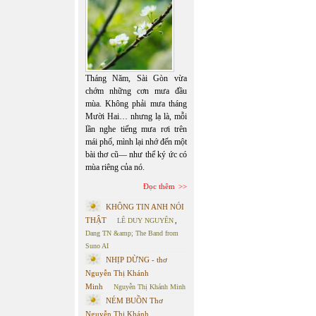
Tháng Năm, Sài Gòn vừa
chớm những cơn mưa đầu
mùa. Không phải mưa tháng
Mười Hai… nhưng lạ là, mỗi
lần nghe tiếng mưa rơi trên
mái phố, mình lại nhớ đến một
bài thơ cũ— như thể ký ức có
mùa riêng của nó.
Đọc thêm
KHÔNG TIN ANH NÓI
THẬT
LÊ DUY NGUYÊN
,
Dang TN &amp; The Band from
Suno AI
NHỊP DỪNG - thơ
Nguyễn Thị Khánh
Minh
Nguyễn Thị Khánh Minh
NÉM BUỒN Thơ
Nguyễn Thị Khánh