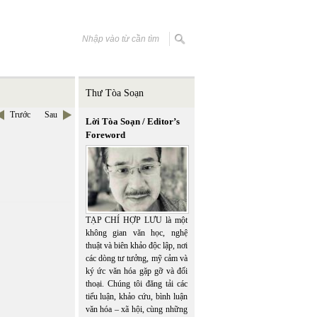
Thư Tòa Soạn
Trước
Sau
Lời Tòa Soạn / Editor’s
Foreword
TẠP CHÍ HỢP LƯU là một
không gian văn học, nghệ
thuật và biên khảo độc lập, nơi
các dòng tư tưởng, mỹ cảm và
ký ức văn hóa gặp gỡ và đối
thoại. Chúng tôi đăng tải các
tiểu luận, khảo cứu, bình luận
văn hóa – xã hội, cùng những