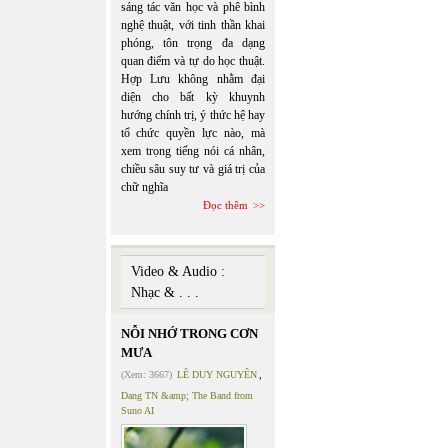
sáng tác văn học và phê bình
nghệ thuật, với tinh thần khai
phóng, tôn trọng đa dạng
quan điểm và tự do học thuật.
Hợp Lưu không nhằm đại
diện cho bất kỳ khuynh
hướng chính trị, ý thức hệ hay
tổ chức quyền lực nào, mà
xem trọng tiếng nói cá nhân,
chiều sâu suy tư và giá trị của
chữ nghĩa
Đọc thêm
Video & Audio :
Nhạc & . . .
NỖI NHỚ TRONG CƠN
MƯA
(Xem: 3667)
LÊ DUY NGUYÊN
,
Dang TN &amp; The Band from
Suno AI