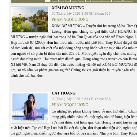
XÓM BỜ MƯƠNG
30 Tháng Bảy 2026
1:56 CH
(Xem: 825)
PHẠM NGỌC LƯƠNG
XÓM BỜ MƯƠNG – Truyện thứ hai trong bộ ba "Tam Q
Lương. Hôm qua, chúng tôi giới thiệu CÁT HOANG.
MƯƠNG – truyện ngắn thứ hai trong bộ ba Tam Quan của nhà văn trẻ Phạm Ngọc Lư
Hợp Lưu số 87 (2006). Hơn hai mươi năm trước, nhà phê bình Thụy Khuê đã gọi đâ
cổ tích kinh dị", nơi cái chết của một dòng sông song hành với sự mục rữa của môi t
con người và số phận bi thảm của một đứa trẻ. Một truyện ngắn đầy chất thơ, nhưng
người đọc rùng mình. Hai mươi năm đã trôi qua. Dòng sông trong truyện có còn là mộ
Xã hội Việt Nam đã thay đổi đến đâu trước những vấn đề mà XÓM BỜ MƯƠNG đặt 
lực, sự vô cảm, và phẩm giá con người? Chúng tôi xin giới thiệu lại truyện ngắn này. C
dành cho mỗi bạn đọc.
CÁT HOANG
29 Tháng Bảy 2026
3:34 CH
(Xem: 884)
PHẠM NGỌC LƯƠNG
Có những tác phẩm không thuộc về một thời điểm. Chúng 
trang giấy nhiều năm, rồi một ngày nào đó bỗng hiện lên
vừa mới được viết hôm qua. Cát Hoang là một truyện n
xuất hiện trên Tạp chí Hợp Lưu bởi lối viết tối giản, đứt đoạn như điện ảnh, ngôn ng
thế giới nghệ thuật khiến người đọc vừa bối rối vừa ám ảnh. Nhà phê bình Thụy Khuê