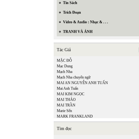
Tin Sách
Trích Đoạn
Video & Audio : Nhạc & . . .
TRANH VÀ ẢNH
Tác Giả
MẶC ĐỖ
Mạc Dung
Mạch Nha
Mạch Nha chuyển ngữ
MAI AN NGUYỄN ANH TUẤN
Mai Anh Tuấn
MAI KIM NGỌC
MAI THẢO
MAI TRẦN
Marie Sến
MARK FRANKLAND
Matsuo Bashō
Mi Ly
Tìm đọc
MICHEL LEGRAND - ALAN & MARILYN
BERGMAN