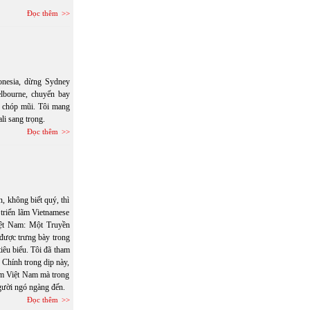
Đọc thêm
onesia, dừng Sydney
lbourne, chuyến bay
n chóp mũi. Tôi mang
li sang trọng.
Đọc thêm
, không biết quý, thì
 triển lãm Vietnamese
iệt Nam: Một Truyền
 được trưng bày trong
iêu biểu. Tôi đã tham
 Chính trong dịp này,
gốm Việt Nam mà trong
người ngó ngàng đến.
Đọc thêm