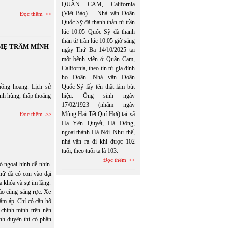
QUẬN CAM, California
(Việt Báo) -- Nhà văn Doãn
Đọc thêm
Quốc Sỹ đã thanh thản từ trần
lúc 10:05 Quốc Sỹ đã thanh
thản từ trần lúc 10:05 giờ sáng
 MẸ TRẦM MÌNH
ngày Thứ Ba 14/10/2025 tại
một bệnh viện ở Quận Cam,
California, theo tin từ gia đình
họ Doãn. Nhà văn Doãn
hồng hoang. Lịch sử
Quốc Sỹ lấy tên thật làm bút
anh hùng, thấp thoáng
hiệu. Ông sinh ngày
17/02/1923 (nhằm ngày
Mùng Hai Tết Quí Hợi) tại xã
Đọc thêm
Hạ Yên Quyết, Hà Đông,
ngoại thành Hà Nội. Như thế,
nhà văn ra đi khi được 102
tuổi, theo tuổi ta là 103.
Đọc thêm
ó ngoại hình dễ nhìn.
nữ đã có con vào đại
a khóa và sự im lặng.
ào cũng sáng rực. Xe
ấm áp. Chỉ có căn hộ
 chính mình trên nền
nh duyên thì có phần