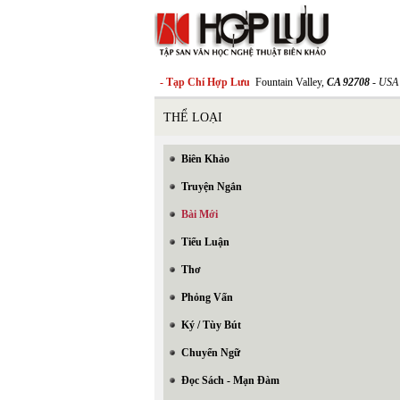
- Tạp Chí Hợp Lưu
Fountain Valley,
CA 92708
- USA
THỂ LOẠI
Biên Khảo
Truyện Ngắn
Bài Mới
Tiểu Luận
Thơ
Phỏng Vấn
Ký / Tùy Bút
Chuyển Ngữ
Đọc Sách - Mạn Đàm