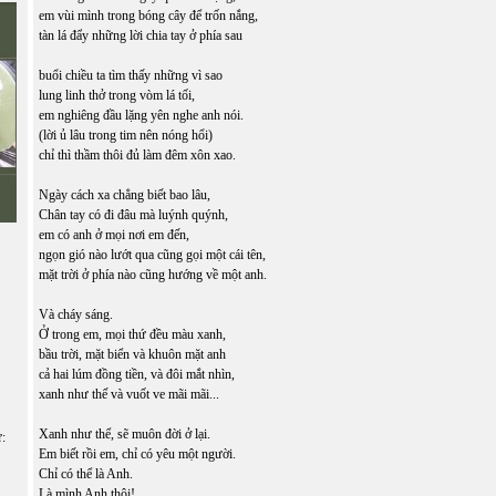
em vùi mình trong bóng cây để trốn nắng,
tàn lá đẩy những lời chia tay ở phía sau
buổi chiều ta tìm thấy những vì sao
lung linh thở trong vòm lá tối,
em nghiêng đầu lặng yên nghe anh nói.
(lời ủ lâu trong tim nên nóng hổi)
chỉ thì thầm thôi đủ làm đêm xôn xao.
Ngày cách xa chẳng biết bao lâu,
Chân tay có đi đâu mà luýnh quýnh,
em có anh ở mọi nơi em đến,
ngọn gió nào lướt qua cũng gọi một cái tên,
mặt trời ở phía nào cũng hướng về một anh.
Và cháy sáng.
Ở trong em, mọi thứ đều màu xanh,
bầu trời, mặt biển và khuôn mặt anh
cả hai lúm đồng tiền, và đôi mắt nhìn,
xanh như thế và vuốt ve mãi mãi...
Xanh như thể, sẽ muôn đời ở lại.
ữ:
Em biết rồi em, chỉ có yêu một người.
Chỉ có thể là Anh.
Là mình Anh thôi!