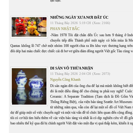
lận đận.
NHỮNG NGÀY XƯA NƠI ĐẤT ÚC
11 Tháng Bảy 2026
5:19 CH
(Xem: 2166)
PHAN NHẬT BẮC
-Năm 1978 Tôi đặt chân đến Úc sau hơn 9 tháng ở Ind
chuyển tiếp đến Thành phố một ngày có bốn mùa là Me
Qantas khổng lồ 747 chở một nhóm 100 người chia ra lên khu vực thượng hạng trê
đôi dép hai màu chiếc đực chiếc cái đi bơ vơ giữa đám đông người Việt gốc Tàu cùng va
DI SẢN VÔ THỪA NHẬN
11 Tháng Bảy 2026
2:04 CH
(Xem: 2073)
Nguyễn Công Khanh
Di sản ngàn đời của ông cha để lại mà mình không biết đến
đó là một điều đáng để cho chúng ta phải suy nghĩ! Cuộc
Ceramic: A Separate Tradition (Tạm dịch là Đồ Gốm V
Thống Riêng Biệt), của viện bảo tàng Seattle Art Museum
từ những năm qua, vẫn còn để lại một số đồ cổ Việt Nam t
dự để giúp một số việc chuyển ngữ và một vài vấn đề tổ chức liên quan đến cộng đồng.
tôi có cơ hội tìm hiểu thêm về các viện bảo tàng và nhất là có dịp nghiên cứu về đồ 
bao nhiêu thế kỷ qua đã bị chính người Việt đặt vào một địa vị quá thấp kém, khiến ít 