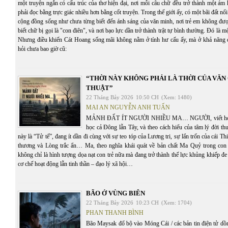
một truyện ngắn có cấu trúc của thơ hiện đại, nơi mỗi câu chữ đều trở thành một ám
phải đọc bằng trực giác nhiều hơn bằng cốt truyện. Trong thế giới ấy, có một bãi đất n
cộng đồng sống như chưa từng biết đến ánh sáng của văn minh, nơi trẻ em không đượ
biết chữ bị gọi là "con điên", và nơi bạo lực dần trở thành trật tự bình thường. Đó là 
Nhưng điều khiến Cát Hoang sống mãi không nằm ở tính hư cấu ấy, mà ở khả năng 
hỏi chưa bao giờ cũ:
“THỜI NÀY KHÔNG PHẢI LÀ THỜI CỦA VĂ
THUẬT”
22 Tháng Bảy 2026
10:50 CH
(Xem: 1480)
MAI AN NGUYỄN ANH TUẤN
MẢNH ĐẤT ÍT NGƯỜI NHIỀU MA… NGƯỜI, viết hoa, th
học cả Đông lẫn Tây, và theo cách hiểu của tâm lý đời t
này là “Tử tế”, đang ít dần đi cùng với sự teo tóp của Lương tri, sự lẩn trốn của cái T
thương và Lòng trắc ẩn… Ma, theo nghĩa khái quát về bản chất Ma Quỷ trong con 
không chỉ là hình tượng dọa nạt con trẻ nữa mà đang trở thành thế lực khủng khiếp đe 
cơ chế hoạt động lẫn tinh thần – đạo lý xã hội…
BÃO Ở VÙNG BIÊN
22 Tháng Bảy 2026
10:23 CH
(Xem: 1704)
PHAN THANH BÌNH
Bão Maysak đổ bộ vào Móng Cái / các bản tin điện tử dồn 