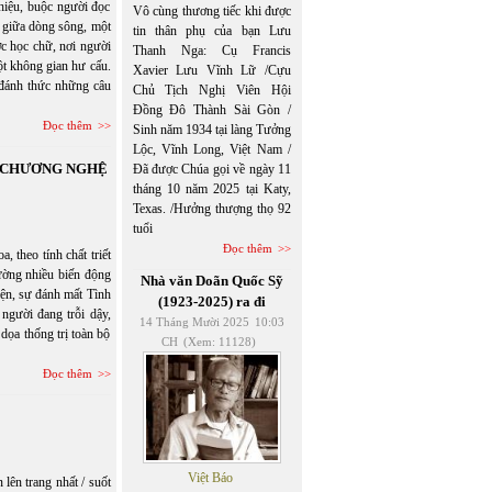
 hiệu, buộc người đọc
Vô cùng thương tiếc khi được
ổi giữa dòng sông, một
tin thân phụ của bạn Lưu
c học chữ, nơi người
Thanh Nga: Cụ Francis
một không gian hư cấu.
Xavier Lưu Vĩnh Lữ /Cựu
đánh thức những câu
Chủ Tịch Nghị Viên Hội
Đồng Đô Thành Sài Gòn /
Đọc thêm
Sinh năm 1934 tại làng Tưởng
Lộc, Vĩnh Long, Việt Nam /
N CHƯƠNG NGHỆ
Đã được Chúa gọi về ngày 11
tháng 10 năm 2025 tại Katy,
Texas. /Hưởng thượng thọ 92
tuổi
Đọc thêm
eo tính chất triết
hường nhiều biến động
Nhà văn Doãn Quốc Sỹ
hiện, sự đánh mất Tình
(1923-2025) ra đi
người đang trỗi dậy,
14 Tháng Mười 2025
10:03
dọa thống trị toàn bộ
CH
(Xem: 11128)
Đọc thêm
Việt Báo
lên trang nhất / suốt