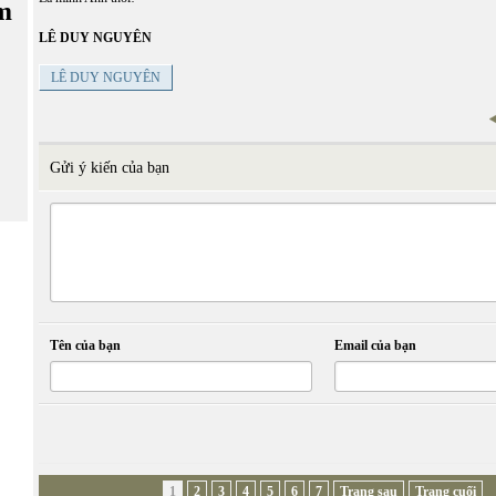
m
LÊ DUY NGUYÊN
LÊ DUY NGUYÊN
Gửi ý kiến của bạn
Tên của bạn
Email của bạn
1
2
3
4
5
6
7
Trang sau
Trang cuối