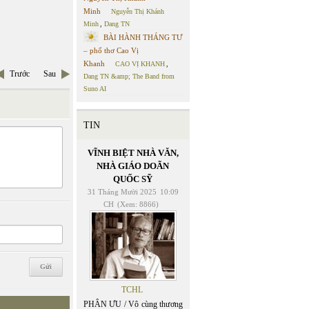
Minh
Nguyễn Thị Khánh
Minh
,
Dang TN
BÀI HÀNH THÁNG TƯ
– phổ thơ Cao Vị
Khanh
CAO VỊ KHANH
,
Trước
Sau
Dang TN &amp; The Band from
Suno AI
TIN
VĨNH BIỆT NHÀ VĂN,
NHÀ GIÁO DOÃN
QUỐC SỸ
31 Tháng Mười 2025
10:09
CH
(Xem: 8866)
TCHL
PHÂN ƯU / Vô cùng thương