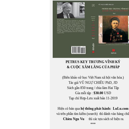
Miên Đáng
miên di
MIÊNG
Mikhail Epstein
Minh Đạo Nguyễn Thạch Hãn
MINH HÀ
Minh Hạo
MINH LÂM
MINH THÙY
MINH TRIẾT VIỆT
MINH TRIẾT VIỆT AN VI
PETRUS KEY TRƯƠNG VĨNH KÝ
Miura Chora
& CUỘC XÂM LĂNG CỦA PHÁP
Mukôda Kuniko
Murakami Ryu
(Biên khảo sử học Việt Nam xã hội văn hóa.)
MỸ CA
Tác giả VŨ NGỰ CHIÊU PhD, JD
Mỹ Dũng
Sách gần 850 trang / chia làm Hai Tập
Gía mỗi tập :
$30.00
USD
Tạp chí Hợp-Lưu xuất bản 11-2019
Hiện có bán qua
hệ thống phát hành:
LuLu.com
và trên phần tìm kiếm (search) thì đánh vào hàng ch
Chieu Ngu Vu
thì các tựa sách sẽ hiện ra.
***