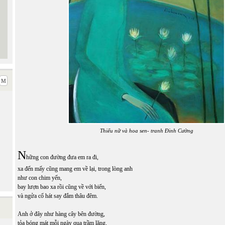
Thiếu nữ và hoa sen- tranh Đinh Cường
N
hững con đường đưa em ra đi,
xa đến mấy cũng mang em về lại, trong lòng anh
như con chim yến,
bay lượn bao xa rồi cũng về với biển,
và ngửa cổ hát say đắm thâu đêm.
Anh ở đây như hàng cây bên đường,
tỏa bóng mát mỗi ngày qua trầm lặng,