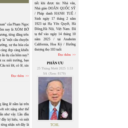
tiếc khi được tin: Nhà văn,
Nhà giáo DOÃN QUỐC SỸ
/ Pháp danh HẠNH TUỆ /
Sinh ngày 17 tháng 2 năm
1923 tại Hạ Yên Quyết, Hà
uan" của Phạm Ngọc
Đông,Hà Nội, Việt Nam. Đã
 Hôm nay là XÓM BỜ
tạ thế vào ngày 14 tháng 10
ơng, từng đăng trên
năm 2025 / tại Anaheim
y là "một câu chuyện
California, Hoa Kỳ / Hưởng
rường, sự tha hóa của
thượng thọ 103 tuổi
 càng đẹp càng khiến
Đọc thêm
t ẩn dụ của hôm nay?
ra: môi trường, bạo
PHÂN ƯU
âu trả lời, có lẽ, xin
25 Tháng Mười 2025
1:53
SA
(Xem: 8179)
Đọc thêm
lặng lẽ nằm lại trên
 với sức nặng như thể
gắn như vậy. Lần đầu
ữ đầy ký hiệu, và một
 từng nhận xét đây là
TCHL