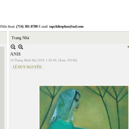
Điện thoại:
(714) 381-8780
E-mail:
tapchihopluu@aol.com
Trang Nhà
ANH
14 Tháng Mười Hai 2019
1:18 SA
(Xem: 45146)
LÊ DUY NGUYÊN