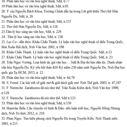
18. Phân tâm học và văn hóa nghệ thuật, Sđd, tr.77
19 Phân tâm học và văn hóa nghệ thuật, Sđd, tr.81
20. Ý của Nguyễn Bách Khoa, Trương Chính dẫn lại trong Lời giới thiệu Thơ chữ Hán
Nguyễn Du, Sđd, tr. 26
21. Phân tâm học và văn hóa nghệ thuật, Sđd, tr.157
22. Thơ chữ Hán Nguyễn Du, Sđd, tr.118
23.Tâm lý học sáng tạo văn học, Sđd, tr. 229
24. Tâm lý học sáng tạo văn học, Sđd, tr. 230
25. Lục Cơ - dẫn theo: Khâu Chấn Thanh. Lý luận văn học nghệ thuật cổ điển Trung Quốc,
Mai Xuân Hải dịch, Nxb Văn học 2001, tr.198
26. Khâu Chấn Thanh. Lý luận văn học nghệ thuật cổ điển Trung Quốc. Sđd, tr.13
27. Khâu Chấn Thanh. Lý luận văn học nghệ thuật cổ điển Trung Quốc. Sđd, tr. 23
28. Trần Ngọc Vương. Loại hình tác giả văn học… Sđd & Đại thi hào dân tộc. Danh nhân
văn hóa Nguyễn Du. Kỷ yếu hội thảo KH Kỷ niệm 250 năm sinh Nguyễn Du. Nxb Đại học
quốc gia Tp HCM, 2015, tr. 22
29. Phân tâm học và văn hóa nghệ thuật, Sđd, tr. 64,78
30. S. Freud. Các bài viết về giấc mơ & giải thích giấc mơ. Nxb Thế giới, 2005, tr. 47,197
31. F. Nietzsche. Zarathustra đã nói như thế, Trần Xuân Kiêm dịch, Nxb Văn học 1999,
tr.129
32. F. Nietzsche. Zarathustra đã nói như thế, Sđd tr.123
33. Phân tâm học và văn hóa nghệ thuật, Sđd, tr.159
34. Hamvlas Béla. Câu chuyện vô hình & Đảo- tiểu luận triết học, Nguyễn Hồng Nhung
dịch, Nxb Tri thức 2012, tr. 219
35. Phan Ngọc. Tìm hiểu phong cách Nguyễn Du trong Truyện Kiều. Nxb Thanh niên
2001, tr.215