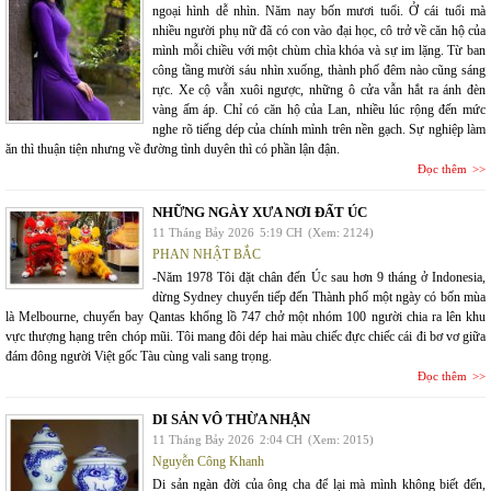
ngoại hình dễ nhìn. Năm nay bốn mươi tuổi. Ở cái tuổi mà
nhiều người phụ nữ đã có con vào đại học, cô trở về căn hộ của
mình mỗi chiều với một chùm chìa khóa và sự im lặng. Từ ban
công tầng mười sáu nhìn xuống, thành phố đêm nào cũng sáng
rực. Xe cộ vẫn xuôi ngược, những ô cửa vẫn hắt ra ánh đèn
vàng ấm áp. Chỉ có căn hộ của Lan, nhiều lúc rộng đến mức
nghe rõ tiếng dép của chính mình trên nền gạch. Sự nghiệp làm
ăn thì thuận tiện nhưng về đường tình duyên thì có phần lận đận.
Đọc thêm
NHỮNG NGÀY XƯA NƠI ĐẤT ÚC
11 Tháng Bảy 2026
5:19 CH
(Xem: 2124)
PHAN NHẬT BẮC
-Năm 1978 Tôi đặt chân đến Úc sau hơn 9 tháng ở Indonesia,
dừng Sydney chuyển tiếp đến Thành phố một ngày có bốn mùa
là Melbourne, chuyến bay Qantas khổng lồ 747 chở một nhóm 100 người chia ra lên khu
vực thượng hạng trên chóp mũi. Tôi mang đôi dép hai màu chiếc đực chiếc cái đi bơ vơ giữa
đám đông người Việt gốc Tàu cùng vali sang trọng.
Đọc thêm
DI SẢN VÔ THỪA NHẬN
11 Tháng Bảy 2026
2:04 CH
(Xem: 2015)
Nguyễn Công Khanh
Di sản ngàn đời của ông cha để lại mà mình không biết đến,