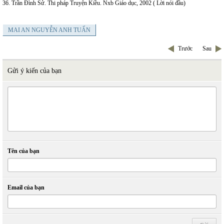
36. Trần Đình Sử. Thi pháp Truyện Kiều. Nxb Giáo dục, 2002 ( Lời nói đầu)
MAI AN NGUYỄN ANH TUẤN
Trước
Sau
Gửi ý kiến của bạn
Tên của bạn
Email của bạn