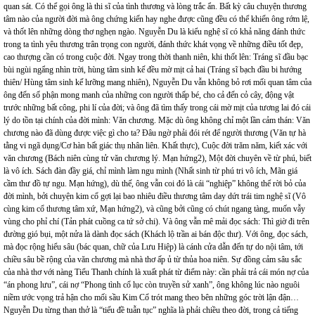
quan sát. Có thể gọi ông là thi sĩ của tình thương và lòng trắc ẩn. Bất kỳ câu chuyện thương
tâm nào của người đời mà ông chứng kiến hay nghe được cũng đều có thể khiến ông rớm lệ,
và thốt lên những dòng thơ nghẹn ngào. Nguyễn Du là kiểu nghệ sĩ có khả năng đánh thức
trong ta tình yêu thương trân trọng con người, đánh thức khát vọng về những điều tốt đẹp,
cao thượng cần có trong cuộc đời. Ngay trong thời thanh niên, khi thốt lên: Tráng sĩ đầu bạc
bùi ngùi ngẩng nhìn trời, hùng tâm sinh kế đều mờ mịt cả hai (Tráng sĩ bạch đầu bi hướng
thiên/ Hùng tâm sinh kế lưỡng mang nhiên), Nguyễn Du vẫn không bỏ rơi mối quan tâm của
ông đến số phận mong manh của những con người thấp bé, cho cả đến cỏ cây, động vật
trước những bất công, phi lí của đời; và ông đã tìm thấy trong cái mờ mịt của tương lai đó cái
lý do tồn tại chính của đời mình: Văn chương. Mặc dù ông không chỉ một lần cảm thán: Văn
chương nào đã dùng được việc gì cho ta? Đâu ngờ phải đói rét để người thương (Văn tự hà
tằng vi ngã dụng/Cơ hàn bất giác thụ nhân liên. Khất thực), Cuộc đời trăm năm, kiết xác với
văn chương (Bách niên cùng tử văn chương lý. Mạn hứng2), Một đời chuyên về từ phú, biết
là vô ích. Sách đàn đầy giá, chỉ mình làm ngu mình (Nhất sinh từ phú tri vô ích, Mãn giá
cầm thư đồ tự ngu. Mạn hứng), dù thế, ông vẫn coi đó là cái “nghiệp” không thể rời bỏ của
đời mình, bởi chuyện kim cổ gợi lại bao nhiêu điều thương tâm day dứt trái tim nghệ sĩ (Vô
cùng kim cổ thương tâm xứ, Mạn hứng2), và cũng bởi cũng có chút ngang tàng, muốn vẫy
vùng cho phỉ chí (Tản phát cuồng ca tứ sở chi). Và ông vẫn mê mải đọc sách: Thì giờ đi trên
đường gió bụi, một nửa là dành đọc sách (Khách lộ trần ai bán độc thư). Với ông, đọc sách,
mà đọc rộng hiểu sâu (bác quan, chữ của Lưu Hiệp) là cánh cửa dẫn đến tự do nội tâm, tới
chiều sâu bề rộng của văn chương mà nhà thơ ấp ủ từ thủa hoa niên. Sự đồng cảm sâu sắc
của nhà thơ với nàng Tiểu Thanh chính là xuất phát từ điểm này: cần phải trả cái món nợ của
“án phong lưu”, cái nợ “Phong tình cổ lục còn truyền sử xanh”, ông không lúc nào nguôi
niềm ước vọng trả hận cho mối sầu Kim Cổ trót mang theo bên những góc trời lận đận…
Nguyễn Du từng than thở là “tiếu đề tuẫn tục” nghĩa là phải chiều theo đời, trong cả tiếng