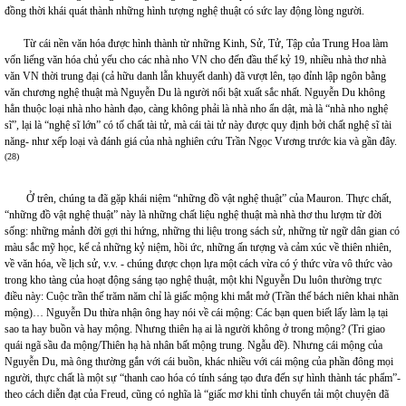
đồng thời khái quát thành những hình tượng nghệ thuật có sức lay động lòng người.
Từ cái nền văn hóa được hình thành từ những Kinh, Sử, Tử, Tập của Trung Hoa làm
vốn liếng văn hóa chủ yếu cho các nhà nho VN cho đến đầu thế kỷ 19, nhiều nhà thơ nhà
văn VN thời trung đại (cả hữu danh lẫn khuyết danh) đã vượt lên, tạo đỉnh lập ngôn bằng
văn chương nghệ thuật mà Nguyễn Du là người nổi bật xuất sắc nhất. Nguyễn Du không
hẳn thuộc loại nhà nho hành đạo, càng không phải là nhà nho ẩn dật, mà là “nhà nho nghệ
sĩ”, lại là “nghệ sĩ lớn” có tố chất tài tử, mà cái tài tử này được quy định bởi chất nghệ sĩ tài
năng- như xếp loại và đánh giá của nhà nghiên cứu Trần Ngọc Vương trước kia và gần đây.
(28)
Ở trên, chúng ta đã gặp khái niệm “những đồ vật nghệ thuật” của Mauron. Thực chất,
“những đồ vật nghệ thuật” này là những chất liệu nghệ thuật mà nhà thơ thu lượm từ đời
sống: những mảnh đời gợi thi hứng, những thi liệu trong sách sử, những từ ngữ dân gian có
màu sắc mỹ học, kể cả những kỷ niệm, hồi ức, những ấn tượng và cảm xúc về thiên nhiên,
về văn hóa, về lịch sử, v.v. - chúng được chọn lựa một cách vừa có ý thức vừa vô thức vào
trong kho tàng của hoạt động sáng tạo nghệ thuật, một khi Nguyễn Du luôn thường trực
điều này: Cuộc trần thế trăm năm chỉ là giấc mộng khi mắt mở (Trần thế bách niên khai nhãn
mộng)… Nguyễn Du thừa nhận ông hay nói về cái mộng: Các bạn quen biết lấy làm lạ tại
sao ta hay buồn và hay mộng. Nhưng thiên hạ ai là người không ở trong mộng? (Tri giao
quái ngã sầu đa mộng/Thiên hạ hà nhân bất mộng trung. Ngẫu đề). Nhưng cái mộng của
Nguyễn Du, mà ông thường gắn với cái buồn, khác nhiều với cái mộng của phần đông mọi
người, thực chất là một sự “thanh cao hóa có tính sáng tạo đưa đến sự hình thành tác phẩm”-
theo cách diễn đạt của Freud, cũng có nghĩa là “giấc mơ khi tỉnh chuyển tải một chuyện đã