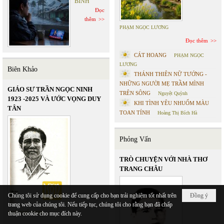
BÌNH
Đọc
thêm
PHẠM NGỌC LƯƠNG
Đọc thêm
CÁT HOANG
PHẠM NGỌC
LƯƠNG
Biên Khảo
THÁNH THIÊN NỮ TƯỚNG -
NHỮNG NGƯỜI MẸ TRẦM MÌNH
GIÁO SƯ TRẦN NGỌC NINH
TRÊN SÔNG
Nguyệt Quỳnh
1923 -2025 VÀ ƯỚC VỌNG DUY
KHI TÌNH YÊU NHUỐM MÀU
TÂN
TOAN TÍNH
Hoàng Thị Bích Hà
Phỏng Vấn
TRÒ CHUYỆN VỚI NHÀ THƠ
TRANG CHÂU
Chúng tôi sử dụng cookie để cung cấp cho bạn trải nghiệm tốt nhất trên
Đồng ý
trang web của chúng tôi. Nếu tiếp tục, chúng tôi cho rằng bạn đã chấp
NGÔ THẾ VINH
thuận cookie cho mục đích này.