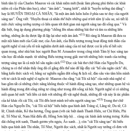
bình tâm lý của Charles Mauron và các khái niệm mới (hoặc làm phong phú thêm các khái
niệm cũ của Phân tâm học), như: “ám ảnh”, “mạng lưới”, nhất là “huyễn tưởng dai dẳng”-
hay là HUYỀN THOẠI CÁ NHÂN, “là một ám ảnh luôn luôn ở phía sau tư duy của người
sáng tạo”. Ông viết: “Huyền thoại cá nhân
thể hiện những quá trình tâm lý sâu xa
, nó tiết lộ
một
chức năng tưởng tượng
có liên quan tới thời gian mà người sáng tạo đã sống qua.” Và
đặc biệt, ông áp dụng phương pháp “chồng lên nhau những bài thơ và tìm ra những liên
(11)
tưởng, những ẩn dụ được lặp đi lặp lại như một ám ảnh.”
Rõ ràng là Mauron đã đưa ra
một nội hàm mới của Giấc mơ, của Ám ảnh, của Biểu tượng trong hoạt động tinh thần của
người nghệ sĩ mà yếu tố trải nghiệm dưới ánh sáng của trí tuệ được coi là yếu tố hết sức
quan trọng, như nhà bác học người Bun M. Arnaudov trong công trình Tâm lý học sáng tạo
văn học đã nhấn mạnh: từ những Biểu tượng trong giấc mơ tới những bức tranh của tưởng
(12)
tượng sáng tạo là cả một hố sâu ngăn cách.
Đọc các bài thơ chữ Hán của Nguyễn Du,
chúng ta có thể nhận thấy ông đã cố gắng đến thế nào để lấp đầy cái “hố sâu ngăn cách” đó,
bằng kiến thức sách vở, bằng sự nghiền ngẫm đời sống & lịch sử, đào sâu vào tâm hồn mình
với tư cách là một nghệ sĩ ngôn từ. Mauron cho rằng “cái Tôi xã hội” của một nhà nghệ sĩ
bao gồm tất cả những chức năng không thuộc về hành động sáng tạo, như những quan hệ và
hành động trong đời sống riêng tư cũng như trong đời sống xã hội. Người nghệ sĩ có những
mối quan hệ mới “nối liền cá tính với những đồ vật nghệ thuật, những đồ vật này là tác phẩm
(13)
của kẻ khác rồi cái Tôi, cái Tôi đến lượt mình trở nên người sáng tạo.”
Trong thơ chữ
Hán của Nguyễn Du, “cái Tôi xã hội” biểu hiện qua hình ảnh Tráng sĩ, Lãng tử, Du tử, Cô
lữ, Chinh nhân, Kẻ tha hương, Ông quan (với các biệt danh Thanh Hiên, sư Chí Hiên, Phi
tử, Tố Như tử, Nam Hải điếu đồ, Hồng Sơn liệp hộ… cùng các hình ảnh tượng trưng: Kiếm
dài chống trời xanh, Thanh gươm yên ngựa, Áo xanh…); còn “cái Tôi sáng tạo” thì biểu
hiện qua hình ảnh Thi nhân, Tố Như, Người đọc sách, nhất là Người suy tưởng cô đơn với