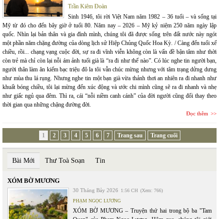
Trần Kiêm Đoàn
Sinh 1946, tôi rời Việt Nam năm 1982 – 36 tuổi – và sống tại
Mỹ từ đó cho đến bây giờ ở tuổi 80. Năm nay – 2026 – Mỹ kỷ niệm 250 năm ngày lập
quốc. Nhìn lại bản thân và gia đình mình, chúng tôi đã được sống trên đất nước này ngót
một phần năm chặng đường của dòng lịch sử Hiệp Chủng Quốc Hoa Kỳ. / Càng đến tuổi xế
chiều, rồi... chạng vạng cuộc đời, sự ra đi vĩnh viễn không còn là vấn đề bận tâm như thời
còn trẻ mà chỉ còn lại nỗi ám ảnh tuổi già là “ra đi như thế nào”. Có lúc nghe tin người bạn,
người thân làm ăn kiếm bạc triệu đô la tôi vẫn chúc mừng nhưng với tâm trạng dửng dưng
như mùa thu lá rụng. Nhưng nghe tin một bạn già vừa thảnh thơi an nhiên ra đi nhanh như
khuất bóng chiều, tôi lại mừng đến xúc động và ước chi mình cũng sẽ ra đi nhanh và nhẹ
như giấc ngủ qua đêm. Thì ra, cái “nỗi niềm canh cánh” của đời người cũng đổi thay theo
thời gian qua những chặng đường đời.
Đọc thêm
1
2
3
4
5
6
7
Trang sau
Trang cuối
Bài Mới
Thư Toà Soạn
Tin
XÓM BỜ MƯƠNG
30 Tháng Bảy 2026
1:56 CH
(Xem: 766)
PHẠM NGỌC LƯƠNG
XÓM BỜ MƯƠNG – Truyện thứ hai trong bộ ba "Tam