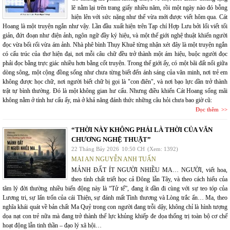
lẽ nằm lại trên trang giấy nhiều năm, rồi một ngày nào đó bỗng
hiện lên với sức nặng như thể vừa mới được viết hôm qua. Cát
Hoang là một truyện ngắn như vậy. Lần đầu xuất hiện trên Tạp chí Hợp Lưu bởi lối viết tối
giản, đứt đoạn như điện ảnh, ngôn ngữ đầy ký hiệu, và một thế giới nghệ thuật khiến người
đọc vừa bối rối vừa ám ảnh. Nhà phê bình Thụy Khuê từng nhận xét đây là một truyện ngắn
có cấu trúc của thơ hiện đại, nơi mỗi câu chữ đều trở thành một ám hiệu, buộc người đọc
phải đọc bằng trực giác nhiều hơn bằng cốt truyện. Trong thế giới ấy, có một bãi đất nổi giữa
dòng sông, một cộng đồng sống như chưa từng biết đến ánh sáng của văn minh, nơi trẻ em
không được học chữ, nơi người biết chữ bị gọi là "con điên", và nơi bạo lực dần trở thành
trật tự bình thường. Đó là một không gian hư cấu. Nhưng điều khiến Cát Hoang sống mãi
không nằm ở tính hư cấu ấy, mà ở khả năng đánh thức những câu hỏi chưa bao giờ cũ:
Đọc thêm
“THỜI NÀY KHÔNG PHẢI LÀ THỜI CỦA VĂN
CHƯƠNG NGHỆ THUẬT”
22 Tháng Bảy 2026
10:50 CH
(Xem: 1392)
MAI AN NGUYỄN ANH TUẤN
MẢNH ĐẤT ÍT NGƯỜI NHIỀU MA… NGƯỜI, viết hoa,
theo tính chất triết học cả Đông lẫn Tây, và theo cách hiểu của
tâm lý đời thường nhiều biến động này là “Tử tế”, đang ít dần đi cùng với sự teo tóp của
Lương tri, sự lẩn trốn của cái Thiện, sự đánh mất Tình thương và Lòng trắc ẩn… Ma, theo
nghĩa khái quát về bản chất Ma Quỷ trong con người đang trỗi dậy, không chỉ là hình tượng
dọa nạt con trẻ nữa mà đang trở thành thế lực khủng khiếp đe dọa thống trị toàn bộ cơ chế
hoạt động lẫn tinh thần – đạo lý xã hội…