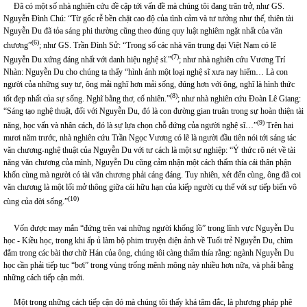
Đã có một số nhà nghiên cứu đề cập tới vấn đề mà chúng tôi đang trăn trở, như GS.
Nguyễn Đình Chú: “Từ gốc rễ bền chặt cao độ của tình cảm và tư tưởng như thế, thiên tài
Nguyễn Du đã tỏa sáng phi thường cũng theo đúng quy luật nghiêm ngặt nhất của văn
(6)
chương”
; như GS. Trần Đình Sử: “Trong số các nhà văn trung đại Việt Nam có lẽ
(7)
Nguyễn Du xứng đáng nhất với danh hiệu nghệ sĩ.”
; như nhà nghiên cứu Vương Trí
Nhàn: Nguyễn Du cho chúng ta thấy “hình ảnh một loại nghệ sĩ xưa nay hiếm… Là con
người của những suy tư, ông mải nghĩ hơn mải sống, đúng hơn với ông, nghĩ là hình thức
(8)
tốt đẹp nhất của sự sống. Nghĩ bằng thơ, cố nhiên.”
; như nhà nghiên cứu Đoàn Lê Giang:
“Sáng tạo nghệ thuật, đối với Nguyễn Du, đó là con đường gian truân trong sự hoàn thiện tài
(9)
năng, học vấn và nhân cách, đó là sự lựa chọn chỗ đứng của người nghệ sĩ…”
Trên hai
mươi năm trước, nhà nghiên cứu Trần Ngọc Vương có lẽ là người đầu tiên nói tới sáng tác
văn chương-nghệ thuật của Nguyễn Du với tư cách là một sự nghiệp: “Ý thức rõ nét về tài
năng văn chương của mình, Nguyễn Du cũng cảm nhận một cách thấm thía cái thân phận
khốn cùng mà người có tài văn chương phải cáng đáng. Tuy nhiên, xét đến cùng, ông đã coi
văn chương là một lối mở thông giữa cái hữu hạn của kiếp người cụ thể với sự tiếp biến vô
(10)
cùng của đời sống.”
Vốn được may mắn “đứng trên vai những người khổng lồ” trong lĩnh vực Nguyễn Du
học - Kiều học, trong khi ấp ủ làm bộ phim truyện điện ảnh về Tuổi trẻ Nguyễn Du, chìm
đắm trong các bài thơ chữ Hán của ông, chúng tôi càng thấm thía rằng: ngành Nguyễn Du
học cần phải tiếp tục “bơi” trong vùng trống mênh mông này nhiều hơn nữa, và phải bằng
những cách tiếp cận mới.
Một trong những cách tiếp cận đó mà chúng tôi thấy khá tâm đắc, là phương pháp phê