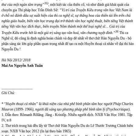
35)
thư của một ngàn tâm trạng”
,
một kiệt tác của thiên cổ, và như đánh giá khái quát của
chuyên gia Thi pháp học Trần Đình Sử:
“Vị trí của Truyện Kiều trong văn học Việt Nam là
ở chỗ nó đánh dấu sự xuất hiện của thi ca nghệ sĩ, sự thăng hoa của thiên tài lên trên chủ
nghĩa giáo huấn, biến văn học trung đại trở thành văn học nghệ thuật, biến tiếng Việt thành
tiếng Việt văn học đích thực, biến truyện Nôm thành một thể loại nghệ sĩ… Giá trị của
36
Truyện Kiều trước hết là một giá trị sáng tạo văn hoá, văn chương tuyệt đỉnh.”
Thi ca
Nghệ sĩ, đó cũng là định nghĩa hoàn chỉnh và đẹp đẽ nhất về thơ chữ Hán Nguyễn Du - bộ
phận sáng tác lớn góp phần quan trọng nhất để tạo ra một Huyền thoại cá nhân về đại thi hào
Nguyễn Du !
Hà Nội 20/12/ 2018
Mai An Nguyễn Anh Tuấn
_________________
Ghi Chú:
* “
Huyền thoại cá nhân” là khái niệm của nhà phê bình phân tâm học người Pháp Charles
Mauron (1899- 1966), người đã sáng tạo phương pháp phê bình tâm lý (Psychocritique)
.
1. Dẫn theo: Rômanh Rôlăng. Jăng - Krixtốp. Nhiều người dịch. NXB Văn Học 1981. Tập
IV, tr.8
2. Thơ trích trong bài đều lấy từ Thơ chữ Hán Nguyễn Du do Lê Thước Trương Chính biên
soạn. NXB Văn học 2012 (In lại theo bản 1965)