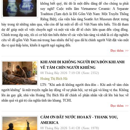
không biết quý, thì đó là một điều đáng để cho chúng ta phải
suy nghĩ! Cuộc triển lãm Vietnamese Ceramic: A Separate
Tradition (Tạm dịch là Đồ Gốm Việt Nam: Một Truyền Thống
Riêng Biệt), của viện bảo tàng Seattle Art Museum được trưng
bày trong từ những năm qua, vẫn còn để lại một số đồ cổ Việt Nam tiêu biểu. Tôi đã tham
dự để giúp một số việc chuyển ngữ và một vài vấn đề tổ chức liên quan đến cộng đồng.
Chính trong dịp này, tôi có cơ hội tìm hiểu thêm về các viện bảo tàng và nhất là có dịp nghiên
cứu về đồ gốm Việt Nam mà trong bao nhiêu thế kỷ qua đã bị chính người Việt đặt vào một
địa vị quá thấp kém, khiến ít người ngó ngàng đến.
Đọc thêm
KHI ANH ĐI KHÔNG NGƯỜI ĐƯA ĐÓN KHI ANH
VỀ TÁM CHÍN NGƯỜI KHIÊNG
08 Tháng Bảy 2026
7:19 CH
(Xem: 2352)
Hoàng Thị Bích Hà
LTS: "Khi anh đi không người đưa đón – Khi anh về tám chín
người khiêng" là một truyện ngắn lay động về sự phản bội, sự trả giá và lòng vị tha. Không
lên án gay gắt, nhà văn Hoàng Thị Bích Hà để chính số phận nhân vật cất lên bài học về
nhân quả và giá trị của nghĩa tình tào khang. TCHL
Đọc thêm
CÁM ƠN ĐẤT NƯỚC HOA KỲ - THANK YOU,
AMERICA
08 Tháng Bảy 2026
5:41 CH
(Xem: 1978)