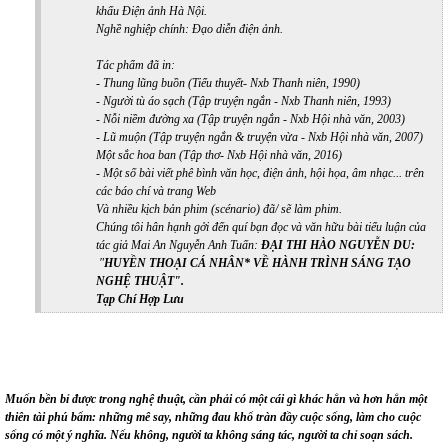
khấu Điện ảnh Hà Nội.
Nghề nghiệp chính: Đạo diễn điện ảnh.
Tác phẩm đã in:
- Thung lũng buồn (Tiểu thuyết- Nxb Thanh niên, 1990)
- Người tù áo sạch (Tập truyện ngắn - Nxb Thanh niên, 1993)
- Nỗi niềm đường xa (Tập truyện ngắn - Nxb Hội nhà văn, 2003)
- Lũ muộn (Tập truyện ngắn & truyện vừa - Nxb Hội nhà văn, 2007)
Một sắc hoa ban (Tập thơ- Nxb Hội nhà văn, 2016)
- Một số bài viết phê bình văn học, điện ảnh, hội họa, âm nhạc... trên
các báo chí và trang Web
Và nhiều kịch bản phim (scénario) đã/ sẽ làm phim.
Chúng tôi hân hạnh gởi đến quí bạn đọc và văn hữu bài tiểu luận của
tác giả Mai An Nguyễn Anh Tuấn:
ĐẠI THI HÀO NGUYỄN DU:
"
HUYỀN THOẠI CÁ NHÂN* VỀ HÀNH TRÌNH SÁNG TẠO
NGHỆ THUẬT
".
Tạp Chí Hợp Lưu
Muốn bền bỉ được trong nghệ thuật, cần phải có một cái gì khác hẳn và hơn hẳn một
thiên tài phú bẩm: những mê say, những đau khổ tràn đầy cuộc sống, làm cho cuộc
sống có một ý nghĩa. Nếu không, người ta không sáng tác, người ta chỉ soạn sách.