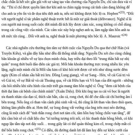
chắc chắn là hết sức gần gũi với sự sáng tạo văn chương của Nguyễn Du, chỉ xin đưa vài ví
dụ: “Thi sĩ chỉ được quyền làm thơ khi anh ta chìm ngập trong cái tình cảm đang không để
(23)
cho anh ta yên ổn và đe dọa tiêu diệt anh ta, nếu nó không được bộc lộ ra. Hepben”
- “Đối
với người nghệ sĩ tác phẩm nghệ thuật trước hết là một sự giải thoát (délivrance). Nghệ sĩ là
con người mà trong suốt cuộc đời mình đã tích lũy được cảm xúc, song không có chỗ dùng
trong các công việc của mình. Các cảm xúc này bóp nghẹt anh ta, làm ngập tâm hồn anh ta
(24)
tới mức tột cùng…Đối với anh ta, nghệ thuật là một phương tiện bộc lộ. A. Mauroir.”
Các nhà nghiên cứu thường tìm tâm sự thời cuộc của Nguyễn Du qua thơ chữ Hán (và
Truyện Kiều), và gần đây hầu như đều đã thống nhất rằng: Nguyễn Du xét cho cùng chẳng
băn khoăn gì nhiều về sự lựa chọn minh chúa, hay triều đại theo lối “trung thần bất sự nhị
quân” trong thời buổi đảo điên các giá trị. Mối băn khoăn thường trực trong nhiều lúc yên
lặng, ngồi một mình chỉ là Mối sầu kim cổ khó hỏi trời được cứ trôi như dòng nước đêm
ngày (Kim cổ nhàn sầu bất trú lưu. Đồng Lung giang), về sự Sang - Hèn, về cái Giá trị và
vô Giá trị, về sự Bất tử và cái Thoáng qua, về cái Hữu hạn và Vô hạn của đời người - những
câu hỏi nhiều khi siêu hình của một triết gia mang tâm hồn nghệ sĩ. Ông “đem cái bệnh của
thời đại làm cái bệnh của chính mình” (Xuân Diệu). Đôi khi ông tạo ra cái vỏ bọc là người
ưa thanh nhàn của đạo sĩ, thích săn bắn, câu cá, rong chơi, thì để che dấu cái chí hướng âm ỉ
bên trong. Nếu ông có than vãn cảnh phù sinh vất vả, thì cũng là lời than vãn theo thói quen,
không làm phiền đến ai. Hơn thế, sự long đong vất vưởng của ông trên mọi nẻo đường,
cũng là một cách để “tinh thần rong chơi nơi tám cõi, tâm hồn bay bổng chốn vạn tầng”, để
khi cầm bút sẽ có chất liệu cho “trí tưởng tượng trôi nổi, có lúc thanh thản bồng bềnh, có khi
ngụp lặn tắm táp nơi đáy suối… trong giây lát có thể quán thông kim cổ, trong chớp mắt có
(25)
thể bốn biển rong chơi.”
Có điều, dù đường danh lợi đã làm luỵ đến sự khóc cười của