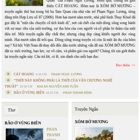
Quan" của Phạm Ngọc Lương. Hôm qua, chúng tôi giới
thiệu CÁT HOANG. Hôm nay là XÓM BỜ MƯƠNG –
truyện ngắn thứ hai trong bộ ba Tam Quan của nhà văn trẻ Phạm Ngọc Lương, từng
đăng trên Hợp Lưu số 87 (2006). Hơn hai mươi năm trước, nhà phê bình Thụy Khuê đã
gọi đây là "một câu chuyện cổ tích kinh dị", nơi cái chết của một dòng sông song hành
với sự mục rữa của môi trường, sự tha hóa của con người và số phận bi thảm của một
đứa trẻ. Một truyện ngắn đầy chất thơ, nhưng càng đẹp càng khiến người đọc rùng
mình. Hai mươi năm đã trôi qua. Dòng sông trong truyện có còn là một ẩn dụ của hôm
nay? Xã hội Việt Nam đã thay đổi đến đâu trước những vấn đề mà XÓM BỜ MƯƠNG
đặt ra: môi trường, bạo lực, sự vô cảm, và phẩm giá con người? Chúng tôi xin giới thiệu
lại truyện ngắn này. Câu trả lời, có lẽ, xin dành cho mỗi bạn đọc.
Đọc thêm
CÁT HOANG
3:34 CH
PHẠM NGỌC LƯƠNG
“THỜI NÀY KHÔNG PHẢI LÀ THỜI CỦA VĂN CHƯƠNG NGHỆ
THUẬT”
10:50 CH
MAI AN NGUYỄN ANH TUẤN
BÃO Ở VÙNG BIÊN
10:23 CH
PHAN THANH BÌNH
Truyện Ngắn
Thơ
XÓM BỜ MƯƠNG
BÃO Ở VÙNG BIÊN
PHAN
THANH