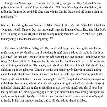
Trong cuốn “Khảo luận về Kim Vân Kiều”(1943), học giả Đào Duy Anh đã đưa vào
phần phụ lục ba tập thơ chữ Hán với nhận định: “Về hình thức cũng như về nội dung, tôi
tưởng thơ Nguyễn Du có thể để cùng hàng với thơ Cao Bá Quát và có thể đem so sánh với
(3)
thơ Đường”.
Nhưng, như nhà nghiên cứu Vương Trí Nhàn đã có dịp làm một cuộc “kiểm kê” và kết luận:
“Xưa nay nói đến Nguyễn Du, mọi người nghĩ ngay tới Truyện Kiều… Theo như Mai Quốc
Liên, thì đừng vì đã có Truyện Kiều mà ra lòng rẻ rúng thơ chữ Hán. Bên cạnh Kiều phần
(4)
thơ này cũng là một toà lâu đài sang trọng.”
Về mảng thơ chữ Hán của Nguyễn Du, dù với số lượng công trình nghiên cứu không
nhiều, song một số vấn đề cơ bản về nội dung & nghệ thuật đã được đặt ra, bước đầu được
giải quyết khá thấu đáo - đặc biệt là với tập Bắc hành tạp lục. (Đã có một Hội thảo Khoa học
riêng : “200 năm BHTL”). Tuy vậy, hầu hết các bài thơ chữ Hán cụ thể, kể cả những bài đặc
sắc nhất cũng mới chỉ được điểm xuyết, hoặc nếu được phân tích bình luận khá sâu thì cũng
chỉ dừng ở góc độ giảng văn. Còn toàn bộ thơ chữ Hán Nguyễn Du với tư cách là những
chỉnh thể nghệ thuật hoàn chỉnh- theo cách nói hiện đại, là kết quả của “hành vi giải thoát”,
(5)
“một sự cứu vớt tinh thần… sau cơn ác mộng kéo dài”
, đồng thời như một tuyên ngôn về
nghệ thuật văn chương, một hệ thống ký hiệu ngôn ngữ nghệ thuật đồ sộ, một kho “nhật ký
tinh thần” phong phú làm nguồn tư liệu đáng tin cậy cho việc nghiên cứu tâm lý học sáng
tác, nghiên cứu tiểu sử tác giả cùng nghiên cứu phê bình văn học theo hướng liên ngành và
áp dụng các lý thuyết hiện đại… về di sản của Nguyễn Du với tư cách là Nhà văn-Nghệ sĩ
thiên tài, thì hầu vẫn là một vỉa quặng quý to lớn chưa được khai thác là bao.