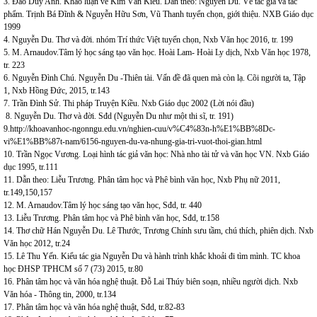
3. Đào Duy Anh. Khảo luận về Kim Vân Kiều. Dẫn theo: Nguyễn Du. Về tác giả và tác
phẩm. Trịnh Bá Đĩnh & Nguyễn Hữu Sơn, Vũ Thanh tuyển chọn, giới thiệu. NXB Giáo dục
1999
4. Nguyễn Du. Thơ và đời. nhóm Trí thức Việt tuyển chọn, Nxb Văn học 2016, tr. 199
5. M. Arnaudov.Tâm lý học sáng tạo văn học. Hoài Lam- Hoài Ly dịch, Nxb Văn học 1978,
tr. 223
6. Nguyễn Đình Chú. Nguyễn Du -Thiên tài. Vấn đề đã quen mà còn lạ. Cõi người ta, Tập
1, Nxb Hồng Đức, 2015, tr.143
7. Trần Đình Sử. Thi pháp Truyện Kiều. Nxb Giáo dục 2002 (Lời nói đầu)
8. Nguyễn Du. Thơ và đời. Sđd (Nguyễn Du như một thi sĩ, tr. 191)
9.http://khoavanhoc-ngonngu.edu.vn/nghien-cuu/v%C4%83n-h%E1%BB%8Dc-
vi%E1%BB%87t-nam/6156-nguyen-du-va-nhung-gia-tri-vuot-thoi-gian.html
10. Trần Ngọc Vương. Loại hình tác giả văn học: Nhà nho tài tử và văn học VN. Nxb Giáo
dục 1995, tr.111
11. Dẫn theo: Liễu Trương. Phân tâm học và Phê bình văn học, Nxb Phụ nữ 2011,
tr.149,150,157
12. M. Arnaudov.Tâm lý học sáng tạo văn học, Sđd, tr. 440
13. Liễu Trương. Phân tâm học và Phê bình văn học, Sđd, tr.158
14. Thơ chữ Hán Nguyễn Du. Lê Thước, Trương Chính sưu tầm, chú thích, phiên dịch. Nxb
Văn học 2012, tr.24
15. Lê Thu Yến. Kiểu tác gia Nguyễn Du và hành trình khắc khoải đi tìm mình. TC khoa
học ĐHSP TPHCM số 7 (73) 2015, tr.80
16. Phân tâm học và văn hóa nghệ thuật. Đỗ Lai Thúy biên soạn, nhiều người dịch. Nxb
Văn hóa - Thông tin, 2000, tr.134
17. Phân tâm học và văn hóa nghệ thuật, Sđd, tr.82-83