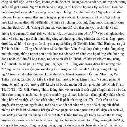
công có chất độc, lỡ ăn nhầm, không có thuốc chữa. Bề ngoài có vẻ tốt đẹp, nhưng bên trong
giấu chất giết người. Người ta khen bộ nó đẹp, ta thì tiếc cho bộ lông kỳ lạ của nó. Con hạc
biển cũng biết múa, nhưng chẳng để ai thấy (Khổng tước phủ hoài độc/ Ngộ phục bất khả
y/Ngoại lộ văn chương thể/Trung tàng sát phạt ky/Nhân khoa dung chỉ thiện/Ngã tích vũ
mao kỳ/Hạc hải diệc hội vũ/Bất dữ thế nhân tri. Khổng tước vũ). Ông thuộc loại người cầm
bút như Bạch Cư Dị, “chẳng để tâm vào việc tìm chữ cho thật tân kỳ, mà chỉ viết về nỗi
(27)
thống khổ của người dân” (bất vụ văn tự kỳ, duy ca sinh dân bệnh).
Với trải nghiệm đời
mình và cảnh ngộ gia đình mình, ông càng xót thương, thông cảm sâu sắc với những người
dưới đáy xã hội- ở trong nước cũng như ngoài biên giới (Sở kiến hành, Thái Bình mại ca giả,
Trở binh hành… Cũng nên kể thêm cả bài thơ Nôm Văn tế thập loại chúng sinh). Ông nâng
niu trân trọng những người phụ nữ tài hoa mà bất hạnh và dành cho họ những vần thơ rung
động nhất: cô Cầm ở Long thành, người ca nữ đất La Thành, cô hầu cũ của em trai, nàng
Tiểu Thanh, hai bà phi, Dương Quý Phi, Ngu Cơ… Ông kính trọng dựng lên những bức
“tượng đài’ kỳ vĩ mà gần gũi xúc động về những bậc hiền tài nhưng long đong, không ít
người trong số đó phải chịu oan khuất đau đớn: Khuất Nguyên, Đỗ Phủ, Nhạc Phi, Văn
Thiên Tường, Cù Các Bộ, Liễu Hạ Huệ, Lạn Tương Như, Liêm Pha… Và cũng phẫn nộ
dựng lên những bức “tượng đài” kẻ xấu kẻ ác cho muôn đời căm ghét phỉ nhổ: Minh Thành
Tổ, Tô Tần, Tần Cối, Vương Thị… Đồng thời, với tư cách là một nghệ sĩ ngôn từ đủ sức đại
diện cho lương tri nhân loại, ông đưa ra những phán xét, luận bàn, đánh giá đầy chân xác và
hùng hồn về sự thật, về nhân cách sống, về lẽ phải trái trong đời. Tài - Tình vốn đã hòa
quyện sẵn trong con người ông, mà nhờ quan sát đời sống và suy tư đã chung đúc thành
những nỗi khắc khoải dường bất tận về thân phận của con người. Ông đối diện với sách vở,
với sương khói mịt mù của lịch sử và với thực tế trần trụi gay gắt trong cái tâm thế thường
xuyên của người cầm bút nghệ sĩ; và cũng bởi chất nghệ sĩ giàu trí tưởng tượng phi thường,
cộng với lao động chữ nghĩa căng thẳng, ông đã khám phá tới chiều sâu của sự thật vốn có,