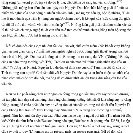
(29)
từng sống (un vécu) phức tạp và do đó lý thú, đặc biệt là để sáng tạo văn chương.”
Những giấc mộng ban đêm lẫn ban ngày của Nguyễn Du chắc chắn không phải là "một sản
phẩm vô nghĩa của hoạt động bị nhiễu của tâm linh", mà ngược hẳn lại, bộc lộ những "Giấc
mơ là một thành quả Tâm lý riêng của người chiêm bao", là kết quả của "sức chống đối giữa
(30)
cái tôi đã thức tỉnh và cái vô thức bị chèn ép"
. Những kiến giải phân tâm học chân xác và
lý thú về văn chương- nghệ thuật vừa dẫn ra ở trên có thể minh chứng bằng toàn bộ sáng tác
của Nguyễn Du, trước hết là mảng thơ chữ Hán!
Nỗi cô đơn đến cùng cực nhuốm sầu đau, xa xót, chất chứa niềm khắc khoải vượt không
gian và thời gian, cùng sự phẫn nộ của người nghệ sĩ được bùng “giải thoát” trong toàn bộ
thơ trữ tình Nguyễn Du quả là không có nhiều trong thơ ca trung đại VN. (Những điều này
cũng in đậm trong thơ Nguyễn Trãi). Trên cơ sở của một thứ “chủ nghĩa nhân đạo của sự
hiểu” (Vương Trí Nhàn), Nguyễn Du đã đạt tới đỉnh cao của chữ Tâm, mà cốt lõi của nó
Tình thương con người! Chữ tâm đối với Nguyễn Du lúc này là sự hoàn thiện cao nhất của
nhân cách mà cuộc đời đòi hỏi, mà ông đã có được nhờ lăn lộn trong đời sống cần lao của
dân tộc.
Nếu có lúc phải sống cảnh như ngọn cỏ bồng trong gió lốc, hay cây sậy nép ven đường
thì tuy phải tạm dẹp cái cái hùng tâm tráng chí nhưng không thể mất đi khả năng suy tư căng
thẳng- trong đó chứa phần lớn suy tư về sự tồn tại của văn chương mà đi tới đâu Nguyễn Du
cũng không thôi trăn trở: Nay không thấy Nhà thơ nữa. Nhưng đọc thơ cũng như thấy
người. Như hòn núi lớn đầy của báu. Như con hạc lẻ bay ra ngoài bụi trần (Thi nhân bất đắc
kiến/Kiến thi như kiến nhân/Đại sơn hưng bảo tạng/Độc hạc xuất phong trần. Đề Vi, Lư tập
hậu). Chúng ta chợt nhớ tới lời triết gia Pascal: Con người ta chỉ là một cây sậy, song là một
cây sậy biết tư duy (L’ homme est un roseau, mais un roseau pensant). Nỗi cô đơn của