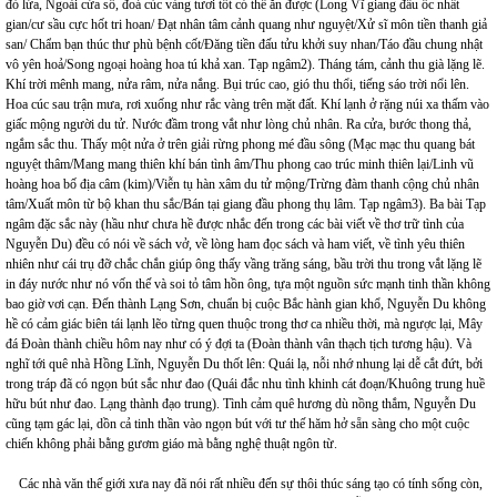
đỏ lửa, Ngoài cửa sổ, đoá cúc vàng tươi tốt có thể ăn được (Long Vĩ giang đầu ốc nhất
gian/cư sầu cực hốt tri hoan/ Đạt nhân tâm cảnh quang như nguyệt/Xử sĩ môn tiền thanh giả
san/ Chẩm bạn thúc thư phù bệnh cốt/Đăng tiền đấu tửu khởi suy nhan/Táo đầu chung nhật
vô yên hoả/Song ngoại hoàng hoa tú khả xan. Tạp ngâm2). Tháng tám, cảnh thu già lặng lẽ.
Khí trời mênh mang, nửa râm, nửa nắng. Bụi trúc cao, gió thu thổi, tiếng sáo trời nổi lên.
Hoa cúc sau trận mưa, rơi xuống như rắc vàng trên mặt đất. Khí lạnh ở rặng núi xa thấm vào
giấc mộng người du tử. Nước đầm trong vắt như lòng chủ nhân. Ra cửa, bước thong thả,
ngắm sắc thu. Thấy một nửa ở trên giải rừng phong mé đầu sông (Mạc mạc thu quang bát
nguyệt thâm/Mang mang thiên khí bán tình âm/Thu phong cao trúc minh thiên lại/Linh vũ
hoàng hoa bố địa câm (kim)/Viễn tụ hàn xâm du tử mộng/Trừng đàm thanh cộng chủ nhân
tâm/Xuất môn từ bộ khan thu sắc/Bán tại giang đầu phong thụ lâm. Tạp ngâm3). Ba bài Tạp
ngâm đặc sắc này (hầu như chưa hề được nhắc đến trong các bài viết về thơ trữ tình của
Nguyễn Du) đều có nói về sách vở, về lòng ham đọc sách và ham viết, về tình yêu thiên
nhiên như cái trụ đỡ chắc chắn giúp ông thấy vầng trăng sáng, bầu trời thu trong vắt lặng lẽ
in đáy nước như nó vốn thế và soi tỏ tâm hồn ông, tựa một nguồn sức mạnh tinh thần không
bao giờ vơi cạn. Đến thành Lạng Sơn, chuẩn bị cuộc Bắc hành gian khổ, Nguyễn Du không
hề có cảm giác biên tái lạnh lẽo từng quen thuộc trong thơ ca nhiều thời, mà ngược lại, Mây
đá Đoàn thành chiều hôm nay như có ý đợi ta (Đoàn thành vân thạch tịch tương hậu). Và
nghĩ tới quê nhà Hồng Lĩnh, Nguyễn Du thốt lên: Quái lạ, nỗi nhớ nhung lại dễ cắt đứt, bởi
trong tráp đã có ngọn bút sắc như đao (Quái đắc nhu tình khinh cát đoạn/Khuông trung huề
hữu bút như đao. Lạng thành đạo trung). Tình cảm quê hương dù nồng thắm, Nguyễn Du
cũng tạm gác lại, dồn cả tinh thần vào ngọn bút với tư thế hăm hở sẵn sàng cho một cuộc
chiến không phải bằng gươm giáo mà bằng nghệ thuật ngôn từ.
Các nhà văn thế giới xưa nay đã nói rất nhiều đến sự thôi thúc sáng tạo có tính sống còn,