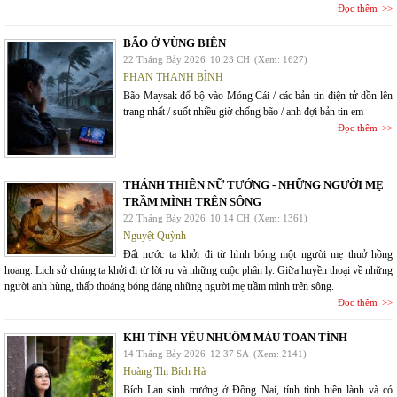
Đọc thêm
BÃO Ở VÙNG BIÊN
22 Tháng Bảy 2026
10:23 CH
(Xem: 1627)
PHAN THANH BÌNH
Bão Maysak đổ bộ vào Móng Cái / các bản tin điện tử dồn lên
trang nhất / suốt nhiều giờ chống bão / anh đợi bản tin em
Đọc thêm
THÁNH THIÊN NỮ TƯỚNG - NHỮNG NGƯỜI MẸ
TRẦM MÌNH TRÊN SÔNG
22 Tháng Bảy 2026
10:14 CH
(Xem: 1361)
Nguyệt Quỳnh
Đất nước ta khởi đi từ hình bóng một người mẹ thuở hồng
hoang. Lịch sử chúng ta khởi đi từ lời ru và những cuộc phân ly. Giữa huyền thoại về những
người anh hùng, thấp thoáng bóng dáng những người mẹ trầm mình trên sông.
Đọc thêm
KHI TÌNH YÊU NHUỐM MÀU TOAN TÍNH
14 Tháng Bảy 2026
12:37 SA
(Xem: 2141)
Hoàng Thị Bích Hà
Bích Lan sinh trưởng ở Đồng Nai, tính tình hiền lành và có