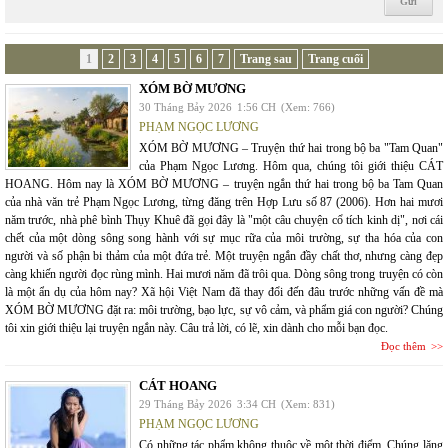
1
2
3
4
5
6
7
Trang sau
Trang cuối
XÓM BỜ MƯƠNG
30 Tháng Bảy 2026
1:56 CH
(Xem: 766)
PHẠM NGỌC LƯƠNG
XÓM BỜ MƯƠNG – Truyện thứ hai trong bộ ba "Tam Quan"
của Phạm Ngọc Lương. Hôm qua, chúng tôi giới thiệu CÁT
HOANG. Hôm nay là XÓM BỜ MƯƠNG – truyện ngắn thứ hai trong bộ ba Tam Quan
của nhà văn trẻ Phạm Ngọc Lương, từng đăng trên Hợp Lưu số 87 (2006). Hơn hai mươi
năm trước, nhà phê bình Thụy Khuê đã gọi đây là "một câu chuyện cổ tích kinh dị", nơi cái
chết của một dòng sông song hành với sự mục rữa của môi trường, sự tha hóa của con
người và số phận bi thảm của một đứa trẻ. Một truyện ngắn đầy chất thơ, nhưng càng đẹp
càng khiến người đọc rùng mình. Hai mươi năm đã trôi qua. Dòng sông trong truyện có còn
là một ẩn dụ của hôm nay? Xã hội Việt Nam đã thay đổi đến đâu trước những vấn đề mà
XÓM BỜ MƯƠNG đặt ra: môi trường, bạo lực, sự vô cảm, và phẩm giá con người? Chúng
tôi xin giới thiệu lại truyện ngắn này. Câu trả lời, có lẽ, xin dành cho mỗi bạn đọc.
Đọc thêm
CÁT HOANG
29 Tháng Bảy 2026
3:34 CH
(Xem: 831)
PHẠM NGỌC LƯƠNG
Có những tác phẩm không thuộc về một thời điểm. Chúng lặng