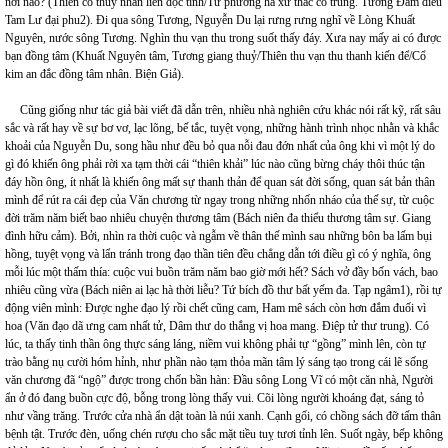
nơi nào? (Thiên cổ thuỳ nhân liên độc tỉnh/Tứ phương hà xứ thác cô trung. Tương Đàm điếu
Tam Lư đại phu2). Đi qua sông Tương, Nguyễn Du lại rưng rưng nghĩ về Lòng Khuất
Nguyên, nước sông Tương. Nghìn thu vạn thu trong suốt thấy đáy. Xưa nay mấy ai có được
bạn đồng tâm (Khuất Nguyên tâm, Tương giang thuỷ/Thiên thu vạn thu thanh kiến để/Cổ
kim an đắc đồng tâm nhân. Biện Giả).
Cũng giống như tác giả bài viết đã dẫn trên, nhiều nhà nghiên cứu khác nói rất kỹ, rất sâu
sắc và rất hay về sự bơ vơ, lạc lõng, bế tắc, tuyệt vọng, những hành trình nhọc nhằn và khắc
khoải của Nguyễn Du, song hầu như đều bỏ qua nỗi đau đớn nhất của ông khi vì một lý do
gì đó khiến ông phải rời xa tạm thời cái “thiên khải” lúc nào cũng bừng cháy thôi thúc tận
đáy hồn ông, ít nhất là khiến ông mất sự thanh thản để quan sát đời sống, quan sát bản thân
mình để rút ra cái đẹp của Văn chương từ ngay trong những nhốn nháo của thế sự, từ cuộc
đời trăm năm biết bao nhiêu chuyện thương tâm (Bách niên đa thiểu thương tâm sự. Giang
đình hữu cảm). Bởi, nhìn ra thời cuộc và ngẫm về thân thế mình sau những bôn ba lấm bụi
hồng, tuyệt vọng và lẩn tránh trong đạo thần tiên đều chẳng dẫn tới điều gì có ý nghĩa, ông
mỗi lúc một thấm thía: cuộc vui buồn trăm năm bao giờ mới hết? Sách vở đầy bốn vách, bao
nhiêu cũng vừa (Bách niên ai lạc hà thời liễu? Tứ bích đồ thư bất yếm đa. Tạp ngâm1), rồi tự
động viên mình: Được nghe đạo lý rồi chết cũng cam, Ham mê sách còn hơn đắm đuối vì
hoa (Văn đạo dã ưng cam nhất tử, Dâm thư do thắng vị hoa mang. Điệp tử thư trung). Có
lúc, ta thấy tinh thần ông thực sáng láng, niềm vui không phải tự “gồng” mình lên, còn tự
trào bằng nụ cười hóm hỉnh, như phần nào tạm thỏa mãn tâm lý sáng tạo trong cái lẽ sống
văn chương đã “ngộ” được trong chốn bần hàn: Đầu sông Long Vĩ có một căn nhà, Người
ẩn ở đó đang buồn cực độ, bỗng trong lòng thấy vui. Cõi lòng người khoáng đạt, sáng tỏ
như vầng trăng. Trước cửa nhà ẩn dật toàn là núi xanh. Cạnh gối, có chồng sách đỡ tấm thân
bệnh tật. Trước đèn, uống chén rượu cho sắc mặt tiều tuỵ tươi tỉnh lên. Suốt ngày, bếp không