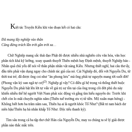
K
iệt tác Truyện Kiều khi vào đoạn kết có hai câu:
Đã mang lấy nghiệp vào thân
Cũng đừng trách lẫn trời gần trời xa…
Chữ Nghiệp mang sắc thái đạo Phật đó được nhiều nhà nghiên cứu văn hóa, văn học
phân tích khá kỹ lưỡng, xoay quanh thuyết Thiên mệnh hay Định mệnh, thuyết Nghiệp báo -
Nhân quả chủ yếu để nói về thân phận nhân vật nàng Kiều. Nhưng thiết nghĩ, hai câu thơ ấy,
đầu tiên phải vận dụng ngay cho chính tác giả của nó. Cái Nghiệp đó, đối với Nguyễn Du, từ
thời trai trẻ, đã được ông coi như “án phong lưu” mà ông phải tự nguyện mang tới suốt đời!
(2)
(Phong vận kỳ oan ngã tự cư)
. Nghiệp gì vậy? Có điều gì hệ trọng và thống thiết buộc
Nguyễn Du phải bật lên lời tự vấn về giá trị sự tồn tại của ông trong cõi đời phù du này
khiến nhiều thế hệ người Việt Nam phải xúc động và gắng tìm hiểu nguyên do: Trước khi
chết còn lo mãi chuyện nghìn năm (Thiên tuế trường ưu vị tử tiền. Mộ xuân mạn hứng) -
Không biết hơn ba trăm năm sau, Thiên hạ ai là người khóc Tố Như? (Bất tri tam bách dư
niên hậu/Thiên hạ hà nhân khấp Tố Như. Độc tiểu thanh ký).
Tìm sâu trong cả ba tập thơ chữ Hán của Nguyễn Du, may ra chúng ta sẽ lý giải được
phần nào thắc mắc trên.