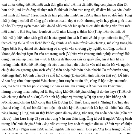
tọa) thì ta không thể hiểu một cách đơn giản như thế, mà cần hiểu ông còn phải lo điều lớn
hơn nhiều, nó khiến ông rất thẹn trót lỗi thề với khóm trúc tảng đá, để đêm khuya băn khoăn
một mình đối bóng” (Trúc thạch đa tàm phụ nhĩ minh/Trù trướng thâm tiêu cô đối ảnh. Tống
nhân); ông thẹn bởi đã sống giữa các con oanh đẹp ở vườn thượng uyển hay ghen ghét nhau
vì sắc (Thượng uyển thanh kiều đa đố sắc) mà đôi lúc quên đi cái điều thường vẫn “dùi mài
một thân”… Khi ông bảo: Bệnh cũ mười năm không ai thăm hỏi (Thập niên túc nhật vô
(22)
nhân vấn), hiểu như cách giải thích của người làm sách là nói về chí phục quốc của ông
,
theo chúng tôi là rất sai lệch! Bệnh ấy, chính là nỗi trăn trở về văn chương, mà cũng trong bài
Ngọa bệnh ông đã nói rõ: chưa từng có chuyện văn chương gây nghiệp chướng, miễn là
không để cho bụi bặm lẫn vào nơi trong sạch (Vị hữu văn chương sinh nghiệt chướng/ Bất
dung trần cấu tạp thanh hư)- tức là không để thói đời xấu xa quấy đảo, lấn át tâm tư chí
hướng mình. Hiểu thế, nên ông hết sức thanh thản, dù thần ôn vào nhà muốn bắt vía người,
chuột đói leo giường găm sách vở (Lệ thần nhập thất thôn nhân phách/ Cơ thử duyên sàng
khiết ngã thư), bởi tinh thần đã về chỗ hư không (Điểm điểm tinh thần du thái sơ). Dễ hiểu
vì sao ông cảm phục người Văn chương lưu truyền muôn đời, cũng là bậc thầy của muôn
đời, mà bình sinh bái phục không lúc nào xa rời. Dù chúng ta ở hai thời đại khác nhau,
nhưng thương nhau, luống lơi lệ; ông cùng khổ đến thế phải chăng là do thơ hay? (Thiên cổ
văn chương thiên cổ si (sư)/Bình sinh bội phục vị thường ly/Dị đại tương liên không sái
lệ/Nhất cùng chí thử khởi công thi? Lỗi Dương Đỗ Thiếu Lăng mộ1). Nhưng Thơ hay đâu
phải vì cùng khổ, mà bởi đã thực hiện một cách kỳ diệu quá trình kết hợp tâm hồn “tràn đầy
năng lượng” (Jung) với sự thật khách quan dù cay đắng, trần trụi, tàn nhẫn đến đâu (thần dữ
vật du)- như Lưu Hiệp đã yêu cầu trong Văn tâm điêu long. Ông tự coi là người “đồng bệnh
tương liên” với tác giả Sở từ - áng văn chương hay nhất tới nghìn đời sau (Sở từ vạn cổ thiện
văn chương): Ngàn năm trước ai hiểu người tỉnh một mình. Bốn phương lòng trung biết gửi