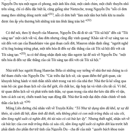
Nguyễn Du tựa một ngọn cô phong, một ánh lửa chài, một cánh chim, một chiếc thuyền nhỏ
trên sông, chỉ có điều đặc biệt là, cũng giống như Nietzsche, trong Nguyễn Du “nỗi cô đơn
(31)
mang theo những dòng nước mắt”
, nỗi cô đơn biết “làm một tấm bọt biển khi ta muốn
(32)
được ôm ấp yêu thương bởi những trái tim lênh láng tràn bờ.”
Có thể nói, theo lý thuyết của Mauron, Nguyễn Du đã đi từ cái “Tôi xã hội” đến cái “Tôi
sáng tạo” một cách vất vả, đau đớn nhưng cũng đầy vinh quang! Khảo sát về sự sáng tạo sa
sút đến vơi cạn của Baudelaire vào giai đoạn cuối đời, Mauron nhận định rằng: “người nghệ
sĩ bị ông hoàng trừng phạt, một tiến hóa đi đến sự đắc thắng của cái Tôi xã hội đối với cái
(33)
Tôi sáng tạo.”
; ta có thể dùng nhận định này đảo ngược lại để nói về Nguyễn Du: “một
tiến hóa đi đến sự đắc thắng của cái Tôi sáng tạo đối với cái Tôi xã hội.”
Nhà triết học người Hung Hamvlas Béla có những suy tưởng về nhà thơ mà chúng ta có
thể tham chiếu vào Nguyễn Du: “Các triều đại lịch sử, các quan điểm thế giới quan, các
khuynh hứng hành vi tinh thần nhồi nhét trong vai trò của nhà thơ. Nhà thơ là kẻ sống qua
toàn bộ các giai đoạn lịch sử của thế giới, rồi chắt lọc, tập hợp lại và vĩnh cửu tất cả. Vì thế,
từ quan điểm lịch sử và phát triển tinh thần, sự quan trọng của nhà thơ kéo dài đến vô tận,
hơn cả ách cai trị, chiến tranh hay nạn động đất. Nhà thơ là một đại diện chân chính về tinh
(34)
thần của lịch sử.”
Mộng Liên đường chủ nhân viết về Truyện Kiều: “
Tố Như tử dụng tâm đã khổ, tự sự đã
khéo, tả cảnh đã hệt, đàm tình đã thiết, nếu không phải có con mắt trông thấu cả sáu cõi,
tấm lòng nghĩ suốt cả nghìn đời, thì tài nào có cái bút lực ấy
”. Nhưng thiết nghĩ, nhận xét về
cái bút lực của
con mắt trông thấu cả sáu cõi, tấm lòng nghĩ suốt cả nghìn đời
kia trước hết
phải dành cho phần thơ trữ tình của Nguyễn Du - cha đẻ của một
“quyển bách khoa toàn