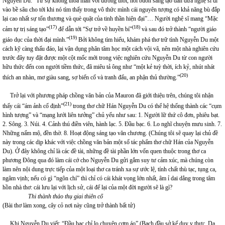
Nguyễn Du: “Từ sự không thỏa mãn với đương thời, nỗi buồn sáng tạo dẫn đưa nghệ sĩ đi
vào bề sâu cho tới khi nó tìm thấy trong vô thức mình cái nguyên tượng có khả năng bù đắp
lại cao nhất sự tổn thương và què quặt của tinh thần hiện đại”… Người nghệ sĩ mang “Mặc
(17)
(18)
cảm tự trị sáng tạo”
để dẫn tới “Sự trở về huyền bí”
và sau đó trở thành “người giáo
(19)
giáo dục của thời đại mình.”
Bởi không tìm hiểu, khám phá thơ trữ tình Nguyễn Du một
cách kỹ càng thấu đáo, lại vận dụng phân tâm học một cách vội vã, nên một nhà nghiên cứu
trước đây tuy đặt được một cột mốc mới trong việc nghiên cứu Nguyễn Du từ con người
hữu thức đến con người tiềm thức, đã miêu tả ông như “một kẻ tuỳ thời, ích kỷ, nhút nhát
(20)
thích an nhàn, mơ giàu sang, sợ biến cố và tranh đấu, an phận thủ thường.”
Trở lại với phương pháp chồng văn bản của Mauron đã giới thiệu trên, chúng tôi nhận
(21)
thấy cái “ám ảnh cố định”
trong thơ chữ Hán Nguyễn Du có thể hệ thống thành các “cụm
hình tượng” và “mạng lưới liên tưởng” chủ yếu như sau: 1. Người lữ thứ cô đơn, phiêu bạt.
2. Sông. 3. Núi. 4. Cảnh thú điền viên, hành lạc. 5. Đầu bạc. 6. Lo nghĩ chuyện mưu sinh. 7.
Những nấm mộ, đền thờ. 8. Hoạt động sáng tạo văn chương. (Chúng tôi sẽ quay lại chủ đề
này trong các dịp khác với việc chồng văn bản một số tác phẩm thơ chữ Hán của Nguyễn
Du). Ở đây không chỉ là các đề tài, những đề tài phần lớn vốn quen thuộc trong thơ ca
phương Đông qua đó làm cái cớ cho Nguyễn Du gửi gắm suy tư cảm xúc, mà chúng còn
làm nên nội dung trực tiếp của một loại thơ ca tránh xa sự ước lệ, tính chất thù tạc, tụng ca,
ngâm vịnh; nếu có gì “ngôn chí” thì chỉ có cái khát vọng lớn nhất, âm ỉ dai dẳng trong tâm
hồn nhà thơ: cái lưu lại với lịch sử, cái để lại của một đời người sẽ là gì?
Thi thành thảo thụ giai thiên cổ
(Bài thơ làm xong, cây cỏ nơi này cũng trở thành bất tử)
Khi Nguyễn Du viết: “Đầu bạc chỉ lo chuyện cơm áo” (Bạch đầu sở kế duy y thực. Dạ