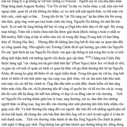
mái tóc trắng (Có gì tương tự với bức tượng Le Penseur - Người suy tư của nhà điêu khắc
Pháp lừng danh Auguste Rodin). “Cái Tôi xã hội” bị dày vò, buồn chán, u uất, kìm nén bởi
ngoại cảnh, quan hệ xã hội không êm thắm, sự xa cách mất mát người thân, sự bất mãn với
thời cuộc, cảnh ngộ cơ hàn… Trong khi đó thì “cái Tôi sáng tạo” lại âm thầm lớn lên trong
tâm thức, giúp ông vượt qua mọi hoàn cảnh não lòng. Nguyễn Du không chỉ một lần bộc
bạch: Ta có một tấc lòng không thể bày tỏ cùng ai (Ngã hữu thốn tâm vô dữ ngữ. My trung
mạn hứng), Trăm nỗi u buồn chưa một lần được giải thoát (Bách chủng u hoài vị nhất sư.
Bát muộn), Biết cùng ai bày tỏ niềm cảm xúc từ trong đáy lòng (Trung tình vô hạn bằng
thùy tố. Hoàng Hạc lâu)… Nhưng điều đó không làm ông bớt đi chút nào sự quan tâm đến
sự sống quanh ông. Nhà nghiên cứu Trương Chính đã từ quê hương, gia cảnh của Nguyễn
Du mà “giải thích tại sao Nguyễn Du thuộc vào giai cấp thống trị mà trong thơ ca lại có mối
(14)
đồng tình thắm thiết với những người vốn thuộc giai cấp khác.”
Chàng trai Chiêu Bảy
thuộc hàng ngũ “các chàng trai tài giỏi nhất thời đại” (Phan Ngọc) được học võ thuật từ nhỏ,
và giao du với một số quân ưu binh có quan hệ thân với gia đình thương thư bộ lại Nguyễn
Khản, để mong họ giúp đỡ thêm về các ngón kiếm thuật. Trong khi giao du với họ, ông biết
được rõ thêm về nội tình phức tạp của cung vua, phủ chúa, với các âm mưu bẩn thỉu tanh
mùi máu của các thế lực chính trị. Ông dần dần hiểu ra một điều: thanh kiếm chỉ làm tăng
thêm máu chảy đầu rơi, chỉ là phương tiện để củng cố quyền lực và hỗ trợ cho cái ác; trong
khi đó cuộc đời lại đang cần biết bao những vẻ đẹp và sự đồng cảm từ văn chương… Tuổi
trẻ Nguyễn Du trưởng thành giữa bao ly loạn, tang thương; xót xa, đau đớn cho những
người thân và đồng loại, ông tìm đến văn chương như một phương tiện hữu hiệu nhằm cứu
giúp cuộc đời. Và tình thương trĩu nặng đối con người- đặc biệt đối với những người phụ nữ
tài hoa bất hạnh, đã chung đúc nên bản lĩnh tâm hồn ông với tư cách là một nghệ sĩ vĩ đại từ
tuổi thanh xuân… Tình yêu thương chân thành từ tận đáy lòng Nguyễn Du chính là phẩm
chất nghệ sĩ đáng quý nhất. Ông không bao giờ làm khách qua đường hững hờ, dửng dưng