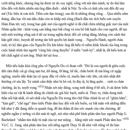
cười tiếng khóc, nhưng ông lại được tự do suy nghĩ, sống với nội tâm mình, tự do thả tâm
hồn đến với thiên nhiên mà ông đắm đuối - nhất là Núi: Ta vốn có tình yêu núi đến độ say
mê (Túc hữu ái sơn tích. Tiềm sơn đạo trung), sau đó là những dòng sông… Qua nhiều năm
tháng, đầu bạc rồi mà dấu chân còn in khắp núi sông (Bạch đầu túc tích biến sơn xuyên.
Hàm Đan tức sự), trong bao giấc mơ của người nghệ sĩ đã chất chứa những giấc mơ của một
Nhân quần lớn - khát vọng san bằng mọi bất công và xóa bỏ bất hạnh cho con người, để tạo
một môi trường sống mà ở đó sự trung nghĩa được đối xử xứng đáng, không còn cảnh thù
hận giết chóc, huynh đệ tương tàn bởi quyền lợi danh vọng… Nguyễn Hành, người cháu
ruột, tri kỷ tâm giao của Nguyễn Du khi khóc ông đã hiểu rõ niềm khắc khoải của ông trong
cuộc hành trình tìm người “cùng hội cùng thuyền” ở miền “sinh ký”, nhất là, đã hiểu hơn ai
hết chất nghệ sĩ nơi ông:
Nhất thế tài hoa
…
Một tiểu luận khá công phu về Nguyễn Du có đoạn viết: “Đó là con người đi giữa cuộc
đời cảm thấy cái gì cũng tạm bợ, dở dang, lỡ làng, bế tắc, chân bước đi mà lòng cứ ngập
ngừng, muốn dấn thân lại cứ quay đầu về chốn cũ, muốn làm việc lớn, cái nhỏ nhặt đời
thường cứ níu lấy. Tự mình cảm thấy như bị bỏ rơi, bị đày ải, bị lãng quên… sinh ra chán
(15)
chường, âu lo, tuyệt vọng.”
Nhận xét này đúng, song mới dừng ở bề nổi, ở cái được biểu
hiện của sự vật & hành động do chính tác giả bộc bạch, miêu tả. Thực ra, chân dung tinh
thần nổi bật nhất, rõ nét nhất của Nguyễn Du trong thơ chữ Hán chính là sự cố “ghìm hãm”,
“kìm giữ”, “chế ngự” theo kiểu Phân tâm học đối với nỗi buồn, sự bất mãn với những điều
bất như ý đã/ đang diễn ra quanh ông, để âm thầm đi tìm sức mạnh của văn chương, để
nghiền ngẫm ý tưởng và dùi mài từ ngữ, nói như nhà phê bình phân tâm học người Pháp G.
(16)
Bachelard: “nhằm tìm thấy bí mật của sự mơ mộng… bằng một sức mạnh Phân tâm học.”
Và C. G. Jung, nhà phân tâm học nổi tiếng người Thụy Sĩ đã như viết riêng về thi hào