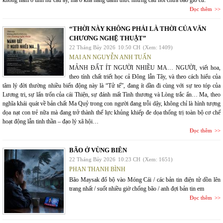
không nằm ở tính hư cấu ấy, mà ở khả năng đánh thức những câu hỏi chưa bao giờ cũ:
Đọc thêm
“THỜI NÀY KHÔNG PHẢI LÀ THỜI CỦA VĂN
CHƯƠNG NGHỆ THUẬT”
22 Tháng Bảy 2026
10:50 CH
(Xem: 1409)
MAI AN NGUYỄN ANH TUẤN
MẢNH ĐẤT ÍT NGƯỜI NHIỀU MA… NGƯỜI, viết hoa,
theo tính chất triết học cả Đông lẫn Tây, và theo cách hiểu của
tâm lý đời thường nhiều biến động này là “Tử tế”, đang ít dần đi cùng với sự teo tóp của
Lương tri, sự lẩn trốn của cái Thiện, sự đánh mất Tình thương và Lòng trắc ẩn… Ma, theo
nghĩa khái quát về bản chất Ma Quỷ trong con người đang trỗi dậy, không chỉ là hình tượng
dọa nạt con trẻ nữa mà đang trở thành thế lực khủng khiếp đe dọa thống trị toàn bộ cơ chế
hoạt động lẫn tinh thần – đạo lý xã hội…
Đọc thêm
BÃO Ở VÙNG BIÊN
22 Tháng Bảy 2026
10:23 CH
(Xem: 1651)
PHAN THANH BÌNH
Bão Maysak đổ bộ vào Móng Cái / các bản tin điện tử dồn lên
trang nhất / suốt nhiều giờ chống bão / anh đợi bản tin em
Đọc thêm