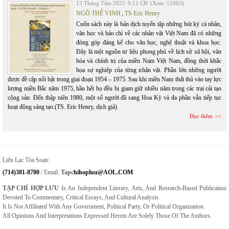
13 Tháng Tám 2025
9:11 CH
(Xem: 12063)
NGÔ THẾ VINH
,
TS Eric Henry
Cuốn sách này là bản dịch tuyển tập những bút ký cá nhân,
văn học và báo chí về các nhân vật Việt Nam đã có những
đóng góp đáng kể cho văn học, nghệ thuật và khoa học.
Đây là một nguồn tư liệu phong phú về lịch sử xã hội, văn
hóa và chính trị của miền Nam Việt Nam, đồng thời khắc
họa sự nghiệp của từng nhân vật. Phần lớn những người
được đề cập nổi bật trong giai đoạn 1954 – 1975. Sau khi miền Nam thất thủ vào tay lực
lượng miền Bắc năm 1975, hầu hết họ đều bị giam giữ nhiều năm trong các trại cải tạo
cộng sản. Đến thập niên 1980, một số người đã sang Hoa Kỳ và đa phần vẫn tiếp tục
hoạt động sáng tạo.(TS. Eric Henry, dịch giả)
Đọc thêm
Liên Lạc Tòa Soạn:
(714)381-8780
/ Email:
Tapc
Hihopluu@AOL.COM
TẠP CHÍ HỢP LƯU
Is An Independent Literary, Arts, And Research-Based Publication
Devoted To Commentary, Critical Essays, And Cultural Analysis.
It Is Not Affiliated With Any Government, Political Party, Or Political Organization.
All Opinions And Interpretations Expressed Herein Are Solely Those Of The Authors.