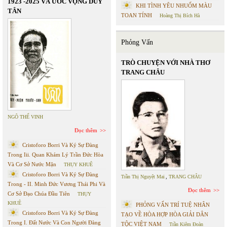
1923 -2025 VÀ ƯỚC VỌNG DUY
KHI TÌNH YÊU NHUỐM MÀU
TÂN
TOAN TÍNH
Hoàng Thị Bích Hà
Phỏng Vấn
TRÒ CHUYỆN VỚI NHÀ THƠ
TRANG CHÂU
NGÔ THẾ VINH
Đọc thêm
Cristoforo Borri Và Ký Sự Đàng
Trong Iii. Quan Khám Lý Trần Đức Hòa
Và Cơ Sở Nước Mặn
THỤY KHUÊ
Cristoforo Borri Và Ký Sự Đàng
Trần Thị Nguyệt Mai
,
TRANG CHÂU
Trong - II. Minh Đức Vương Thái Phi Và
Đọc thêm
Cơ Sở Đạo Chúa Đầu Tiên
THỤY
KHUÊ
PHỎNG VẤN TRÍ TUỆ NHÂN
Cristoforo Borri Và Ký Sự Đàng
TẠO VỀ HÒA HỢP HÒA GIẢI DÂN
Trong I. Đất Nước Và Con Người Đàng
TỘC VIỆT NAM
Trần Kiêm Đoàn