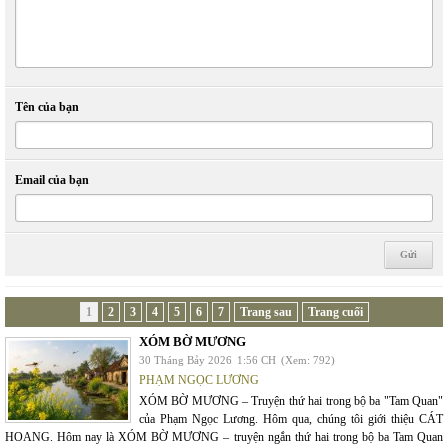
Tên của bạn
Email của bạn
1
2
3
4
5
6
7
Trang sau
Trang cuối
XÓM BỜ MƯƠNG
30 Tháng Bảy 2026
1:56 CH
(Xem: 792)
PHẠM NGỌC LƯƠNG
XÓM BỜ MƯƠNG – Truyện thứ hai trong bộ ba "Tam Quan"
của Phạm Ngọc Lương. Hôm qua, chúng tôi giới thiệu CÁT
HOANG. Hôm nay là XÓM BỜ MƯƠNG – truyện ngắn thứ hai trong bộ ba Tam Quan