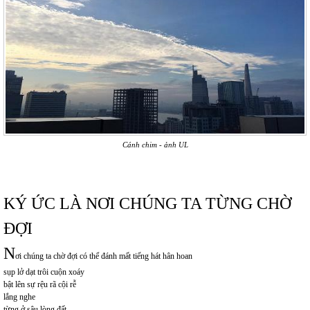
Cánh chim - ảnh UL
KÝ ỨC LÀ NƠI CHÚNG TA TỪNG CHỜ
ĐỢI
N
ơi chúng ta chờ đợi có thể đánh mất tiếng hát hân hoan
sụp lở dạt trôi cuộn xoáy
bật lên sự rệu rã cội rễ
lắng nghe
từng ở sâu lòng đất