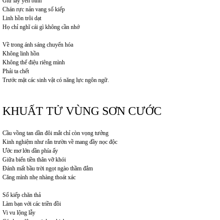
Giữ lấy yên bình
Chán rực nản vang số kiếp
Linh hồn trôi dạt
Họ chỉ nghĩ cái gì không cần nhớ
Về trong ánh sáng chuyển hóa
Không linh hồn
Không thể điệu riêng mình
Phải ta chết
Trước mặt các sinh vật có năng lực ngôn ngữ.
KHUẤT TỬ VÙNG SƠN CƯỚC
Cầu vồng tan dần đôi mắt chỉ còn vọng tưởng
Kinh nghiệm như rắn trườn về mang đầy nọc độc
Ước mơ lớn dần phía ấy
Giữa biển tiền thân vỡ khói
Đánh mất bầu trời ngọt ngào thầm đắm
Căng mình nhẹ nhàng thoát xác
Số kiếp chăn thả
Làm bạn với các triền đồi
Vi vu lộng lẫy