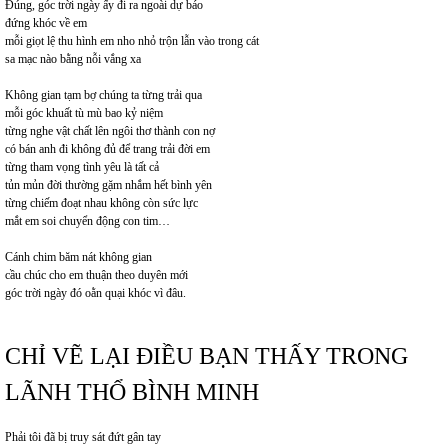
Đúng, góc trời ngày ấy đi ra ngoài dự báo
đứng khóc về em
mỗi giọt lệ thu hình em nho nhỏ trộn lẫn vào trong cát
sa mạc nào bằng nỗi vắng xa
Không gian tạm bợ chúng ta từng trải qua
mỗi góc khuất tù mù bao kỷ niệm
từng nghe vật chất lên ngôi thơ thành con nợ
có bán anh đi không đủ để trang trải đời em
từng tham vọng tình yêu là tất cả
tủn mủn đời thường gặm nhắm hết bình yên
từng chiếm đoạt nhau không còn sức lực
mắt em soi chuyển động con tim…
Cánh chim băm nát không gian
cầu chúc cho em thuận theo duyên mới
góc trời ngày đó oằn quại khóc vì đâu.
CHỈ VẼ LẠI ĐIỀU BẠN THẤY TRONG
LÃNH THỔ BÌNH MINH
Phải tôi đã bị truy sát đứt gân tay