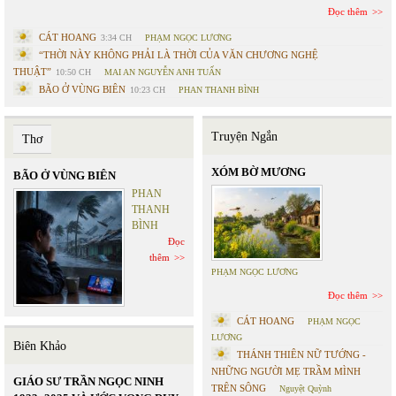
Đọc thêm
CÁT HOANG
3:34 CH
PHẠM NGỌC LƯƠNG
“THỜI NÀY KHÔNG PHẢI LÀ THỜI CỦA VĂN CHƯƠNG NGHỆ
THUẬT”
10:50 CH
MAI AN NGUYỄN ANH TUẤN
BÃO Ở VÙNG BIÊN
10:23 CH
PHAN THANH BÌNH
Truyện Ngắn
Thơ
XÓM BỜ MƯƠNG
BÃO Ở VÙNG BIÊN
PHAN
THANH
BÌNH
Đọc
thêm
PHẠM NGỌC LƯƠNG
Đọc thêm
CÁT HOANG
PHẠM NGỌC
LƯƠNG
Biên Khảo
THÁNH THIÊN NỮ TƯỚNG -
NHỮNG NGƯỜI MẸ TRẦM MÌNH
GIÁO SƯ TRẦN NGỌC NINH
TRÊN SÔNG
Nguyệt Quỳnh