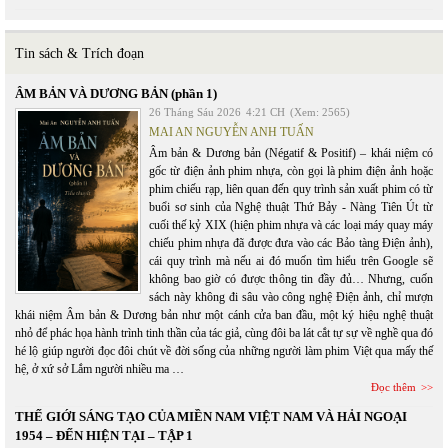
Tin sách & Trích đoạn
ÂM BẢN VÀ DƯƠNG BẢN (phần 1)
26 Tháng Sáu 2026
4:21 CH
(Xem: 2565)
MAI AN NGUYỄN ANH TUẤN
Âm bản & Dương bản (Négatif & Positif) – khái niệm có
gốc từ điện ảnh phim nhựa, còn gọi là phim điện ảnh hoặc
phim chiếu rạp, liên quan đến quy trình sản xuất phim có từ
buổi sơ sinh của Nghệ thuật Thứ Bảy - Nàng Tiên Út từ
cuối thế kỷ XIX (hiện phim nhựa và các loại máy quay máy
chiếu phim nhựa đã được đưa vào các Bảo tàng Điện ảnh),
cái quy trình mà nếu ai đó muốn tìm hiểu trên Google sẽ
không bao giờ có được thông tin đầy đủ… Nhưng, cuốn
sách này không đi sâu vào công nghệ Điện ảnh, chỉ mượn
khái niệm Âm bản & Dương bản như một cánh cửa ban đầu, một ký hiệu nghệ thuật
nhỏ để phác họa hành trình tinh thần của tác giả, cùng đôi ba lát cắt tự sự về nghề qua đó
hé lộ giúp người đọc đôi chút về đời sống của những người làm phim Việt qua mấy thế
hệ, ở xứ sở Lắm người nhiều ma …
Đọc thêm
THẾ GIỚI SÁNG TẠO CỦA MIỀN NAM VIỆT NAM VÀ HẢI NGOẠI
1954 – ĐẾN HIỆN TẠI – TẬP 1