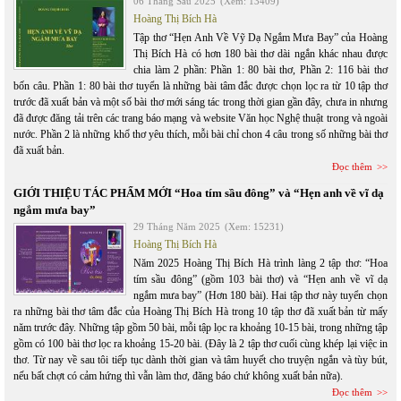
06 Tháng Sáu 2025
(Xem: 13409)
Hoàng Thị Bích Hà
Tập thơ “Hẹn Anh Về Vỹ Dạ Ngắm Mưa Bay” của Hoàng
Thị Bích Hà có hơn 180 bài thơ dài ngắn khác nhau được
chia làm 2 phần: Phần 1: 80 bài thơ, Phần 2: 116 bài thơ
bốn câu. Phần 1: 80 bài thơ tuyển là những bài tâm đắc được chọn lọc ra từ 10 tập thơ
trước đã xuất bản và một số bài thơ mới sáng tác trong thời gian gần đây, chưa in nhưng
đã được đăng tải trên các trang báo mạng và website Văn học Nghệ thuật trong và ngoài
nước. Phần 2 là những khổ thơ yêu thích, mỗi bài chỉ chon 4 câu trong số những bài thơ
đã xuất bản.
Đọc thêm
GIỚI THIỆU TÁC PHẨM MỚI “Hoa tím sầu đông” và “Hẹn anh về vĩ dạ
ngắm mưa bay”
29 Tháng Năm 2025
(Xem: 15231)
Hoàng Thị Bích Hà
Năm 2025 Hoàng Thị Bích Hà trình làng 2 tập thơ: “Hoa
tím sầu đông” (gồm 103 bài thơ) và “Hẹn anh về vĩ dạ
ngắm mưa bay” (Hơn 180 bài). Hai tập thơ này tuyển chọn
ra những bài thơ tâm đắc của Hoàng Thị Bích Hà trong 10 tập thơ đã xuất bản từ mấy
năm trước đây. Những tập gồm 50 bài, mỗi tập lọc ra khoảng 10-15 bài, trong những tập
gồm có 100 bài thơ lọc ra khoảng 15-20 bài. (Đây là 2 tập thơ cuối cùng khép lại việc in
thơ. Từ nay về sau tôi tiếp tục dành thời gian và tâm huyết cho truyện ngắn và tùy bút,
nếu bất chợt có cảm hứng thì vẫn làm thơ, đăng báo chứ không xuất bản nữa).
Đọc thêm