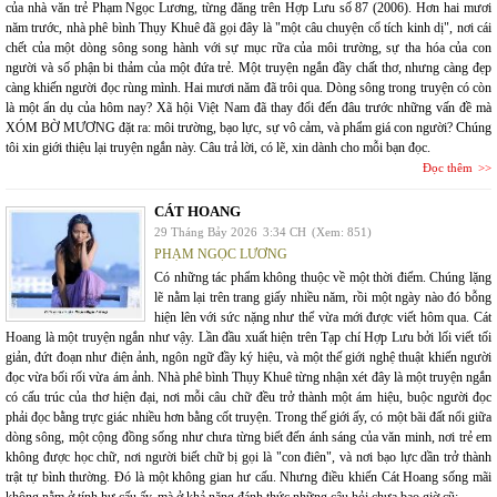
của nhà văn trẻ Phạm Ngọc Lương, từng đăng trên Hợp Lưu số 87 (2006). Hơn hai mươi
năm trước, nhà phê bình Thụy Khuê đã gọi đây là "một câu chuyện cổ tích kinh dị", nơi cái
chết của một dòng sông song hành với sự mục rữa của môi trường, sự tha hóa của con
người và số phận bi thảm của một đứa trẻ. Một truyện ngắn đầy chất thơ, nhưng càng đẹp
càng khiến người đọc rùng mình. Hai mươi năm đã trôi qua. Dòng sông trong truyện có còn
là một ẩn dụ của hôm nay? Xã hội Việt Nam đã thay đổi đến đâu trước những vấn đề mà
XÓM BỜ MƯƠNG đặt ra: môi trường, bạo lực, sự vô cảm, và phẩm giá con người? Chúng
tôi xin giới thiệu lại truyện ngắn này. Câu trả lời, có lẽ, xin dành cho mỗi bạn đọc.
Đọc thêm
CÁT HOANG
29 Tháng Bảy 2026
3:34 CH
(Xem: 851)
PHẠM NGỌC LƯƠNG
Có những tác phẩm không thuộc về một thời điểm. Chúng lặng
lẽ nằm lại trên trang giấy nhiều năm, rồi một ngày nào đó bỗng
hiện lên với sức nặng như thể vừa mới được viết hôm qua. Cát
Hoang là một truyện ngắn như vậy. Lần đầu xuất hiện trên Tạp chí Hợp Lưu bởi lối viết tối
giản, đứt đoạn như điện ảnh, ngôn ngữ đầy ký hiệu, và một thế giới nghệ thuật khiến người
đọc vừa bối rối vừa ám ảnh. Nhà phê bình Thụy Khuê từng nhận xét đây là một truyện ngắn
có cấu trúc của thơ hiện đại, nơi mỗi câu chữ đều trở thành một ám hiệu, buộc người đọc
phải đọc bằng trực giác nhiều hơn bằng cốt truyện. Trong thế giới ấy, có một bãi đất nổi giữa
dòng sông, một cộng đồng sống như chưa từng biết đến ánh sáng của văn minh, nơi trẻ em
không được học chữ, nơi người biết chữ bị gọi là "con điên", và nơi bạo lực dần trở thành
trật tự bình thường. Đó là một không gian hư cấu. Nhưng điều khiến Cát Hoang sống mãi