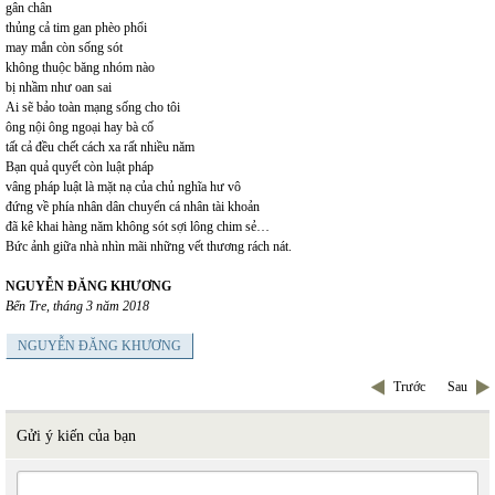
gân chân
thủng cả tim gan phèo phổi
may mắn còn sống sót
không thuộc băng nhóm nào
bị nhầm như oan sai
Ai sẽ bảo toàn mạng sống cho tôi
ông nội ông ngoại hay bà cố
tất cả đều chết cách xa rất nhiều năm
Bạn quả quyết còn luật pháp
vâng pháp luật là mặt nạ của chủ nghĩa hư vô
đứng về phía nhân dân chuyển cá nhân tài khoản
đã kê khai hàng năm không sót sợi lông chim sẻ…
Bức ảnh giữa nhà nhìn mãi những vết thương rách nát.
NGUYỄN ĐĂNG KHƯƠNG
Bến Tre, tháng 3 năm 2018
NGUYỄN ĐĂNG KHƯƠNG
Trước
Sau
Gửi ý kiến của bạn