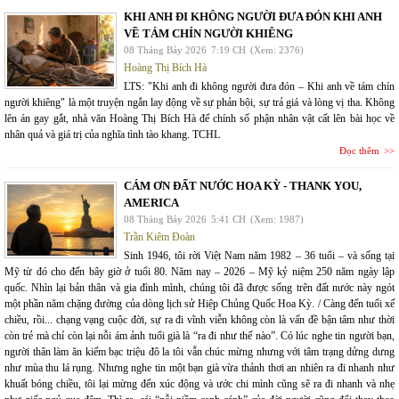
KHI ANH ĐI KHÔNG NGƯỜI ĐƯA ĐÓN KHI ANH
VỀ TÁM CHÍN NGƯỜI KHIÊNG
08 Tháng Bảy 2026
7:19 CH
(Xem: 2376)
Hoàng Thị Bích Hà
LTS: "Khi anh đi không người đưa đón – Khi anh về tám chín
người khiêng" là một truyện ngắn lay động về sự phản bội, sự trả giá và lòng vị tha. Không
lên án gay gắt, nhà văn Hoàng Thị Bích Hà để chính số phận nhân vật cất lên bài học về
nhân quả và giá trị của nghĩa tình tào khang. TCHL
Đọc thêm
CÁM ƠN ĐẤT NƯỚC HOA KỲ - THANK YOU,
AMERICA
08 Tháng Bảy 2026
5:41 CH
(Xem: 1987)
Trần Kiêm Đoàn
Sinh 1946, tôi rời Việt Nam năm 1982 – 36 tuổi – và sống tại
Mỹ từ đó cho đến bây giờ ở tuổi 80. Năm nay – 2026 – Mỹ kỷ niệm 250 năm ngày lập
quốc. Nhìn lại bản thân và gia đình mình, chúng tôi đã được sống trên đất nước này ngót
một phần năm chặng đường của dòng lịch sử Hiệp Chủng Quốc Hoa Kỳ. / Càng đến tuổi xế
chiều, rồi... chạng vạng cuộc đời, sự ra đi vĩnh viễn không còn là vấn đề bận tâm như thời
còn trẻ mà chỉ còn lại nỗi ám ảnh tuổi già là “ra đi như thế nào”. Có lúc nghe tin người bạn,
người thân làm ăn kiếm bạc triệu đô la tôi vẫn chúc mừng nhưng với tâm trạng dửng dưng
như mùa thu lá rụng. Nhưng nghe tin một bạn già vừa thảnh thơi an nhiên ra đi nhanh như
khuất bóng chiều, tôi lại mừng đến xúc động và ước chi mình cũng sẽ ra đi nhanh và nhẹ