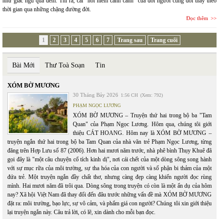
như giấc ngủ qua đêm. Thì ra, cái “nỗi niềm canh cánh” của đời người cũng đổi thay theo
thời gian qua những chặng đường đời.
Đọc thêm
1
2
3
4
5
6
7
Trang sau
Trang cuối
Bài Mới
Thư Toà Soạn
Tin
XÓM BỜ MƯƠNG
30 Tháng Bảy 2026
1:56 CH
(Xem: 792)
PHẠM NGỌC LƯƠNG
XÓM BỜ MƯƠNG – Truyện thứ hai trong bộ ba "Tam
Quan" của Phạm Ngọc Lương. Hôm qua, chúng tôi giới
thiệu CÁT HOANG. Hôm nay là XÓM BỜ MƯƠNG –
truyện ngắn thứ hai trong bộ ba Tam Quan của nhà văn trẻ Phạm Ngọc Lương, từng
đăng trên Hợp Lưu số 87 (2006). Hơn hai mươi năm trước, nhà phê bình Thụy Khuê đã
gọi đây là "một câu chuyện cổ tích kinh dị", nơi cái chết của một dòng sông song hành
với sự mục rữa của môi trường, sự tha hóa của con người và số phận bi thảm của một
đứa trẻ. Một truyện ngắn đầy chất thơ, nhưng càng đẹp càng khiến người đọc rùng
mình. Hai mươi năm đã trôi qua. Dòng sông trong truyện có còn là một ẩn dụ của hôm
nay? Xã hội Việt Nam đã thay đổi đến đâu trước những vấn đề mà XÓM BỜ MƯƠNG
đặt ra: môi trường, bạo lực, sự vô cảm, và phẩm giá con người? Chúng tôi xin giới thiệu
lại truyện ngắn này. Câu trả lời, có lẽ, xin dành cho mỗi bạn đọc.