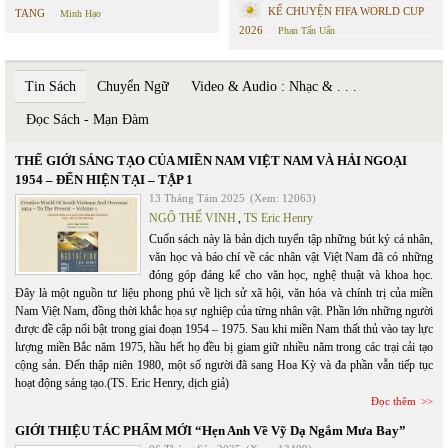
KỂ CHUYỆN FIFA WORLD CUP
TANG
Minh Hạo
2026
Phan Tấn Uẩn
Tin Sách
Chuyển Ngữ
Video & Audio : Nhạc & . . .
Đọc Sách - Mạn Đàm
THẾ GIỚI SÁNG TẠO CỦA MIỀN NAM VIỆT NAM VÀ HẢI NGOẠI
1954 – ĐẾN HIỆN TẠI – TẬP 1
13 Tháng Tám 2025
(Xem: 12063)
NGÔ THẾ VINH
,
TS Eric Henry
Cuốn sách này là bản dịch tuyển tập những bút ký cá nhân,
văn học và báo chí về các nhân vật Việt Nam đã có những
đóng góp đáng kể cho văn học, nghệ thuật và khoa học.
Đây là một nguồn tư liệu phong phú về lịch sử xã hội, văn hóa và chính trị của miền
Nam Việt Nam, đồng thời khắc họa sự nghiệp của từng nhân vật. Phần lớn những người
được đề cập nổi bật trong giai đoạn 1954 – 1975. Sau khi miền Nam thất thủ vào tay lực
lượng miền Bắc năm 1975, hầu hết họ đều bị giam giữ nhiều năm trong các trại cải tạo
cộng sản. Đến thập niên 1980, một số người đã sang Hoa Kỳ và đa phần vẫn tiếp tục
hoạt động sáng tạo.(TS. Eric Henry, dịch giả)
Đọc thêm
GIỚI THIỆU TÁC PHẨM MỚI “Hẹn Anh Về Vỹ Dạ Ngắm Mưa Bay”