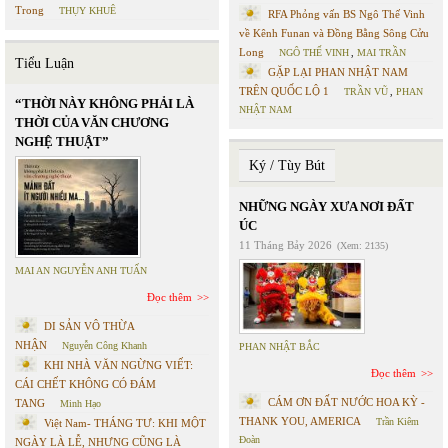
Trong
THỤY KHUÊ
RFA Phỏng vấn BS Ngô Thế Vinh
về Kênh Funan và Đồng Bằng Sông Cửu
Long
NGÔ THẾ VINH
,
MAI TRẦN
Tiểu Luận
GẶP LẠI PHAN NHẬT NAM
TRÊN QUỐC LỘ 1
TRẦN VŨ
,
PHAN
“THỜI NÀY KHÔNG PHẢI LÀ
NHẬT NAM
THỜI CỦA VĂN CHƯƠNG
NGHỆ THUẬT”
Ký / Tùy Bút
NHỮNG NGÀY XƯA NƠI ĐẤT
ÚC
11 Tháng Bảy 2026
(Xem: 2135)
MAI AN NGUYỄN ANH TUẤN
Đọc thêm
DI SẢN VÔ THỪA
NHẬN
Nguyễn Công Khanh
PHAN NHẬT BẮC
KHI NHÀ VĂN NGỪNG VIẾT:
Đọc thêm
CÁI CHẾT KHÔNG CÓ ĐÁM
CÁM ƠN ĐẤT NƯỚC HOA KỲ -
TANG
Minh Hạo
THANK YOU, AMERICA
Trần Kiêm
Việt Nam- THÁNG TƯ: KHI MỘT
Đoàn
NGÀY LÀ LỄ, NHƯNG CŨNG LÀ