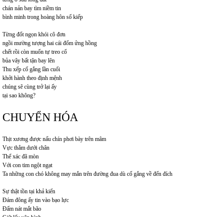
chán nản bay tìm niềm tin
bình minh trong hoàng hôn số kiếp
Từng đốt ngọn khói cô đơn
ngồi mường tượng hai cái đốm ửng hồng
chết rồi còn muốn tự treo cổ
bủa vây bất tận bay lên
Thu xếp cố gắng lần cuối
khởi hành theo định mệnh
chúng sẽ cùng trở lại ấy
tại sao không?
CHUYỂN HÓA
Thịt xương được nấu chín phơi bày trên mâm
Vực thẳm dưới chân
Thể xác đã mòn
Với con tim ngột ngạt
Ta những con chó không may mắn trên đường đua dù cố gắng về đến đích
Sự thật tồn tại khả kiến
Đám đông ấy tin vào bạo lực
Đấm nát mắt bão