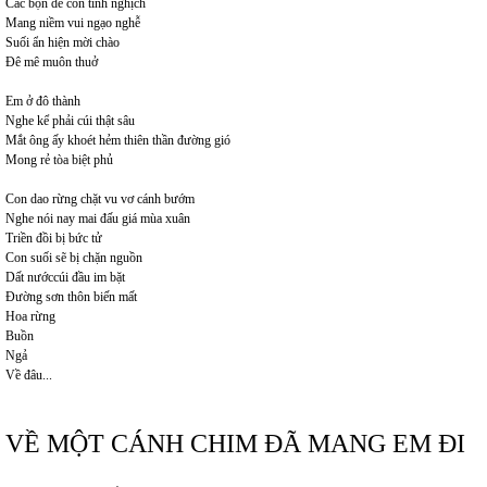
Các bọn dê con tinh nghịch
Mang niềm vui ngạo nghễ
Suối ẩn hiện mời chào
Đê mê muôn thuở
Em ở đô thành
Nghe kể phải cúi thật sâu
Mắt ông ấy khoét hẻm thiên thần đường gió
Mong rẻ tòa biệt phủ
Con dao rừng chặt vu vơ cánh bướm
Nghe nói nay mai đấu giá mùa xuân
Triền đồi bị bức tử
Con suối sẽ bị chặn nguồn
Dất nướccúi đầu im bặt
Đường sơn thôn biến mất
Hoa rừng
Buồn
Ngả
Về đâu...
VỀ MỘT CÁNH CHIM ĐÃ MANG EM ĐI