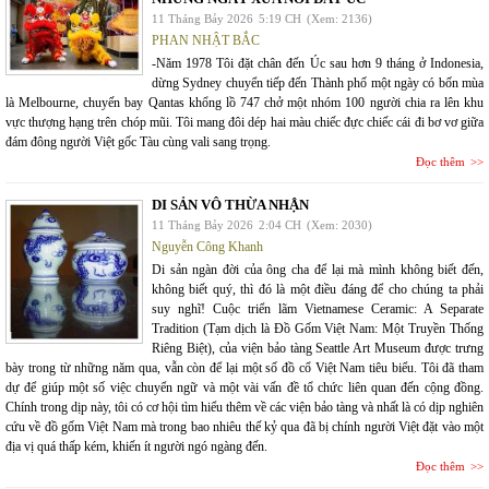
11 Tháng Bảy 2026
5:19 CH
(Xem: 2136)
PHAN NHẬT BẮC
-Năm 1978 Tôi đặt chân đến Úc sau hơn 9 tháng ở Indonesia,
dừng Sydney chuyển tiếp đến Thành phố một ngày có bốn mùa
là Melbourne, chuyến bay Qantas khổng lồ 747 chở một nhóm 100 người chia ra lên khu
vực thượng hạng trên chóp mũi. Tôi mang đôi dép hai màu chiếc đực chiếc cái đi bơ vơ giữa
đám đông người Việt gốc Tàu cùng vali sang trọng.
Đọc thêm
DI SẢN VÔ THỪA NHẬN
11 Tháng Bảy 2026
2:04 CH
(Xem: 2030)
Nguyễn Công Khanh
Di sản ngàn đời của ông cha để lại mà mình không biết đến,
không biết quý, thì đó là một điều đáng để cho chúng ta phải
suy nghĩ! Cuộc triển lãm Vietnamese Ceramic: A Separate
Tradition (Tạm dịch là Đồ Gốm Việt Nam: Một Truyền Thống
Riêng Biệt), của viện bảo tàng Seattle Art Museum được trưng
bày trong từ những năm qua, vẫn còn để lại một số đồ cổ Việt Nam tiêu biểu. Tôi đã tham
dự để giúp một số việc chuyển ngữ và một vài vấn đề tổ chức liên quan đến cộng đồng.
Chính trong dịp này, tôi có cơ hội tìm hiểu thêm về các viện bảo tàng và nhất là có dịp nghiên
cứu về đồ gốm Việt Nam mà trong bao nhiêu thế kỷ qua đã bị chính người Việt đặt vào một
địa vị quá thấp kém, khiến ít người ngó ngàng đến.
Đọc thêm