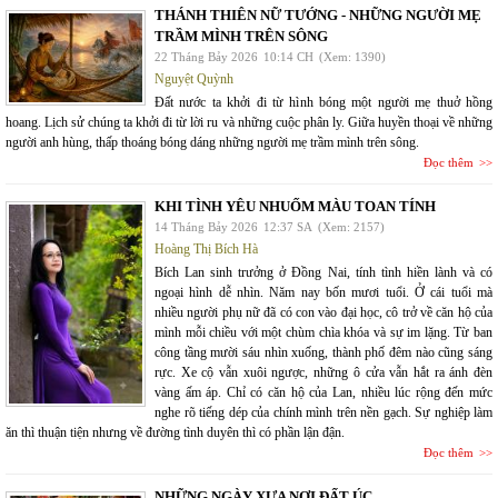
THÁNH THIÊN NỮ TƯỚNG - NHỮNG NGƯỜI MẸ
TRẦM MÌNH TRÊN SÔNG
22 Tháng Bảy 2026
10:14 CH
(Xem: 1390)
Nguyệt Quỳnh
Đất nước ta khởi đi từ hình bóng một người mẹ thuở hồng
hoang. Lịch sử chúng ta khởi đi từ lời ru và những cuộc phân ly. Giữa huyền thoại về những
người anh hùng, thấp thoáng bóng dáng những người mẹ trầm mình trên sông.
Đọc thêm
KHI TÌNH YÊU NHUỐM MÀU TOAN TÍNH
14 Tháng Bảy 2026
12:37 SA
(Xem: 2157)
Hoàng Thị Bích Hà
Bích Lan sinh trưởng ở Đồng Nai, tính tình hiền lành và có
ngoại hình dễ nhìn. Năm nay bốn mươi tuổi. Ở cái tuổi mà
nhiều người phụ nữ đã có con vào đại học, cô trở về căn hộ của
mình mỗi chiều với một chùm chìa khóa và sự im lặng. Từ ban
công tầng mười sáu nhìn xuống, thành phố đêm nào cũng sáng
rực. Xe cộ vẫn xuôi ngược, những ô cửa vẫn hắt ra ánh đèn
vàng ấm áp. Chỉ có căn hộ của Lan, nhiều lúc rộng đến mức
nghe rõ tiếng dép của chính mình trên nền gạch. Sự nghiệp làm
ăn thì thuận tiện nhưng về đường tình duyên thì có phần lận đận.
Đọc thêm
NHỮNG NGÀY XƯA NƠI ĐẤT ÚC