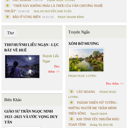
CÁT HOANG
3:34 CH
PHẠM NGỌC LƯƠNG
“THỜI NÀY KHÔNG PHẢI LÀ THỜI CỦA VĂN CHƯƠNG NGHỆ
THUẬT”
10:50 CH
MAI AN NGUYỄN ANH TUẤN
BÃO Ở VÙNG BIÊN
10:23 CH
PHAN THANH BÌNH
Truyện Ngắn
Thơ
XÓM BỜ MƯƠNG
THƠ HUỲNH LIỄU NGẠN - LỤC
BÁT VỀ HUẾ
Huỳnh Liễu
Ngạn
Đọc
thêm
PHẠM NGỌC LƯƠNG
Đọc thêm
CÁT HOANG
PHẠM NGỌC
LƯƠNG
Biên Khảo
THÁNH THIÊN NỮ TƯỚNG -
NHỮNG NGƯỜI MẸ TRẦM MÌNH
GIÁO SƯ TRẦN NGỌC NINH
TRÊN SÔNG
Nguyệt Quỳnh
1923 -2025 VÀ ƯỚC VỌNG DUY
KHI TÌNH YÊU NHUỐM MÀU
TÂN
TOAN TÍNH
Hoàng Thị Bích Hà