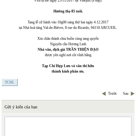
Vừa tạ thế ngày 25/11/2017 tại Villejuif (Pháp).
Hưởng thọ 85 tuổi.
Tang lễ cử hành vào 10g00 sáng thứ hai ngày 4.12.2017
tại
Nhà hoả táng Val-de-Bièvre
, 8 rue du Ricardo, 94110 ARCUEIL.
Xin chân thành chia buồn cùng tang quyến
Nguyện cầu Hương Linh
Nhà văn, dịch giả
TRẦN THIỆN ĐẠO
được yên nghỉ nơi cõi vĩnh hằng
Tạp Chí Hợp Lưu và văn thi hữu
thành kính phân ưu.
TCHL
Trước
Sau
Gửi ý kiến của bạn