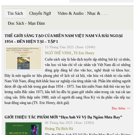
Tin Sách
Chuyển Ngữ
Video & Audio : Nhạc & . . .
Đọc Sách - Mạn Đàm
THẾ GIỚI SÁNG TẠO CỦA MIỀN NAM VIỆT NAM VÀ HẢI NGOẠI
1954 – ĐẾN HIỆN TẠI – TẬP 1
13 Tháng Tám 2025
(Xem: 12046)
NGÔ THẾ VINH
,
TS Eric Henry
Cuốn sách này là bản dịch tuyển tập những bút ký cá nhân,
văn học và báo chí về các nhân vật Việt Nam đã có những
đóng góp đáng kể cho văn học, nghệ thuật và khoa học.
Đây là một nguồn tư liệu phong phú về lịch sử xã hội, văn hóa và chính trị của miền
Nam Việt Nam, đồng thời khắc họa sự nghiệp của từng nhân vật. Phần lớn những người
được đề cập nổi bật trong giai đoạn 1954 – 1975. Sau khi miền Nam thất thủ vào tay lực
lượng miền Bắc năm 1975, hầu hết họ đều bị giam giữ nhiều năm trong các trại cải tạo
cộng sản. Đến thập niên 1980, một số người đã sang Hoa Kỳ và đa phần vẫn tiếp tục
hoạt động sáng tạo.(TS. Eric Henry, dịch giả)
Đọc thêm
GIỚI THIỆU TÁC PHẨM MỚI “Hẹn Anh Về Vỹ Dạ Ngắm Mưa Bay”
06 Tháng Sáu 2025
(Xem: 13383)
Hoàng Thị Bích Hà