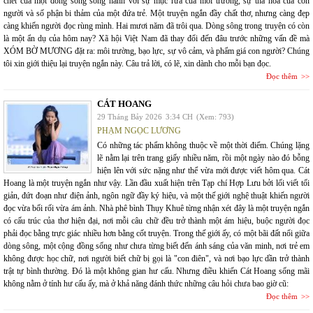
chết của một dòng sông song hành với sự mục rữa của môi trường, sự tha hóa của con
người và số phận bi thảm của một đứa trẻ. Một truyện ngắn đầy chất thơ, nhưng càng đẹp
càng khiến người đọc rùng mình. Hai mươi năm đã trôi qua. Dòng sông trong truyện có còn
là một ẩn dụ của hôm nay? Xã hội Việt Nam đã thay đổi đến đâu trước những vấn đề mà
XÓM BỜ MƯƠNG đặt ra: môi trường, bạo lực, sự vô cảm, và phẩm giá con người? Chúng
tôi xin giới thiệu lại truyện ngắn này. Câu trả lời, có lẽ, xin dành cho mỗi bạn đọc.
Đọc thêm
CÁT HOANG
29 Tháng Bảy 2026
3:34 CH
(Xem: 793)
PHẠM NGỌC LƯƠNG
Có những tác phẩm không thuộc về một thời điểm. Chúng lặng
lẽ nằm lại trên trang giấy nhiều năm, rồi một ngày nào đó bỗng
hiện lên với sức nặng như thể vừa mới được viết hôm qua. Cát
Hoang là một truyện ngắn như vậy. Lần đầu xuất hiện trên Tạp chí Hợp Lưu bởi lối viết tối
giản, đứt đoạn như điện ảnh, ngôn ngữ đầy ký hiệu, và một thế giới nghệ thuật khiến người
đọc vừa bối rối vừa ám ảnh. Nhà phê bình Thụy Khuê từng nhận xét đây là một truyện ngắn
có cấu trúc của thơ hiện đại, nơi mỗi câu chữ đều trở thành một ám hiệu, buộc người đọc
phải đọc bằng trực giác nhiều hơn bằng cốt truyện. Trong thế giới ấy, có một bãi đất nổi giữa
dòng sông, một cộng đồng sống như chưa từng biết đến ánh sáng của văn minh, nơi trẻ em
không được học chữ, nơi người biết chữ bị gọi là "con điên", và nơi bạo lực dần trở thành
trật tự bình thường. Đó là một không gian hư cấu. Nhưng điều khiến Cát Hoang sống mãi
không nằm ở tính hư cấu ấy, mà ở khả năng đánh thức những câu hỏi chưa bao giờ cũ:
Đọc thêm