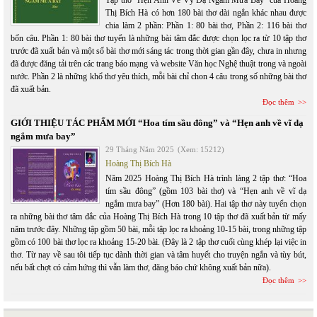
Tập thơ “Hẹn Anh Về Vỹ Dạ Ngắm Mưa Bay” của Hoàng
Thị Bích Hà có hơn 180 bài thơ dài ngắn khác nhau được
chia làm 2 phần: Phần 1: 80 bài thơ, Phần 2: 116 bài thơ
bốn câu. Phần 1: 80 bài thơ tuyển là những bài tâm đắc được chọn lọc ra từ 10 tập thơ
trước đã xuất bản và một số bài thơ mới sáng tác trong thời gian gần đây, chưa in nhưng
đã được đăng tải trên các trang báo mạng và website Văn học Nghệ thuật trong và ngoài
nước. Phần 2 là những khổ thơ yêu thích, mỗi bài chỉ chon 4 câu trong số những bài thơ
đã xuất bản.
Đọc thêm
GIỚI THIỆU TÁC PHẨM MỚI “Hoa tím sầu đông” và “Hẹn anh về vĩ dạ
ngắm mưa bay”
29 Tháng Năm 2025
(Xem: 15212)
Hoàng Thị Bích Hà
Năm 2025 Hoàng Thị Bích Hà trình làng 2 tập thơ: “Hoa
tím sầu đông” (gồm 103 bài thơ) và “Hẹn anh về vĩ dạ
ngắm mưa bay” (Hơn 180 bài). Hai tập thơ này tuyển chọn
ra những bài thơ tâm đắc của Hoàng Thị Bích Hà trong 10 tập thơ đã xuất bản từ mấy
năm trước đây. Những tập gồm 50 bài, mỗi tập lọc ra khoảng 10-15 bài, trong những tập
gồm có 100 bài thơ lọc ra khoảng 15-20 bài. (Đây là 2 tập thơ cuối cùng khép lại việc in
thơ. Từ nay về sau tôi tiếp tục dành thời gian và tâm huyết cho truyện ngắn và tùy bút,
nếu bất chợt có cảm hứng thì vẫn làm thơ, đăng báo chứ không xuất bản nữa).
Đọc thêm