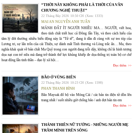
“THỜI NÀY KHÔNG PHẢI LÀ THỜI CỦA VĂN
CHƯƠNG NGHỆ THUẬT”
22 Tháng Bảy 2026
10:50 CH
(Xem: 1333)
MAI AN NGUYỄN ANH TUẤN
MẢNH ĐẤT ÍT NGƯỜI NHIỀU MA… NGƯỜI, viết hoa,
theo tính chất triết học cả Đông lẫn Tây, và theo cách hiểu của
tâm lý đời thường nhiều biến động này là “Tử tế”, đang ít dần đi cùng với sự teo tóp của
Lương tri, sự lẩn trốn của cái Thiện, sự đánh mất Tình thương và Lòng trắc ẩn… Ma, theo
nghĩa khái quát về bản chất Ma Quỷ trong con người đang trỗi dậy, không chỉ là hình tượng
dọa nạt con trẻ nữa mà đang trở thành thế lực khủng khiếp đe dọa thống trị toàn bộ cơ chế
hoạt động lẫn tinh thần – đạo lý xã hội…
Đọc thêm
BÃO Ở VÙNG BIÊN
22 Tháng Bảy 2026
10:23 CH
(Xem: 1598)
PHAN THANH BÌNH
Bão Maysak đổ bộ vào Móng Cái / các bản tin điện tử dồn lên
trang nhất / suốt nhiều giờ chống bão / anh đợi bản tin em
Đọc thêm
THÁNH THIÊN NỮ TƯỚNG - NHỮNG NGƯỜI MẸ
TRẦM MÌNH TRÊN SÔNG