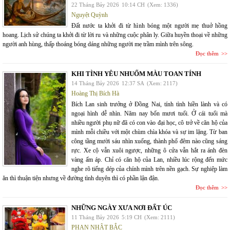
22 Tháng Bảy 2026
10:14 CH
(Xem: 1336)
Nguyệt Quỳnh
Đất nước ta khởi đi từ hình bóng một người mẹ thuở hồng
hoang. Lịch sử chúng ta khởi đi từ lời ru và những cuộc phân ly. Giữa huyền thoại về những
người anh hùng, thấp thoáng bóng dáng những người mẹ trầm mình trên sông.
Đọc thêm
KHI TÌNH YÊU NHUỐM MÀU TOAN TÍNH
14 Tháng Bảy 2026
12:37 SA
(Xem: 2117)
Hoàng Thị Bích Hà
Bích Lan sinh trưởng ở Đồng Nai, tính tình hiền lành và có
ngoại hình dễ nhìn. Năm nay bốn mươi tuổi. Ở cái tuổi mà
nhiều người phụ nữ đã có con vào đại học, cô trở về căn hộ của
mình mỗi chiều với một chùm chìa khóa và sự im lặng. Từ ban
công tầng mười sáu nhìn xuống, thành phố đêm nào cũng sáng
rực. Xe cộ vẫn xuôi ngược, những ô cửa vẫn hắt ra ánh đèn
vàng ấm áp. Chỉ có căn hộ của Lan, nhiều lúc rộng đến mức
nghe rõ tiếng dép của chính mình trên nền gạch. Sự nghiệp làm
ăn thì thuận tiện nhưng về đường tình duyên thì có phần lận đận.
Đọc thêm
NHỮNG NGÀY XƯA NƠI ĐẤT ÚC
11 Tháng Bảy 2026
5:19 CH
(Xem: 2111)
PHAN NHẬT BẮC