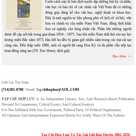
Cuốn sách này là bản dịch tuyển tập những bút ký cá nhân,
văn học và báo chí về các nhân vật Việt Nam đã có những
đóng góp đáng kể cho văn học, nghệ thuật và khoa học.
Đây là một nguồn tư liệu phong phú về lịch sử xã hội, văn
hóa và chính trị của miền Nam Việt Nam, đồng thời khắc
họa sự nghiệp của từng nhân vật. Phần lớn những người
được đề cập nổi bật trong giai đoạn 1954 – 1975. Sau khi miền Nam thất thủ vào tay lực
lượng miền Bắc năm 1975, hầu hết họ đều bị giam giữ nhiều năm trong các trại cải tạo
cộng sản. Đến thập niên 1980, một số người đã sang Hoa Kỳ và đa phần vẫn tiếp tục
hoạt động sáng tạo.(TS. Eric Henry, dịch giả)
Đọc thêm
Liên Lạc Tòa Soạn:
(714)381-8780
/ Email:
Tapc
Hihopluu@AOL.COM
TẠP CHÍ HỢP LƯU
Is An Independent Literary, Arts, And Research-Based Publication
Devoted To Commentary, Critical Essays, And Cultural Analysis.
It Is Not Affiliated With Any Government, Political Party, Or Political Organization.
All Opinions And Interpretations Expressed Herein Are Solely Those Of The Authors.
Tạp Chí Hợp Lưu Và Tác Giả Giữ Bản Quyền 2002-2026