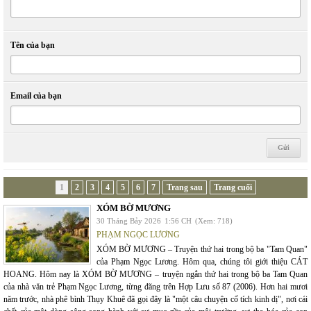
Tên của bạn
Email của bạn
1
2
3
4
5
6
7
Trang sau
Trang cuối
XÓM BỜ MƯƠNG
30 Tháng Bảy 2026
1:56 CH
(Xem: 718)
PHẠM NGỌC LƯƠNG
XÓM BỜ MƯƠNG – Truyện thứ hai trong bộ ba "Tam Quan"
của Phạm Ngọc Lương. Hôm qua, chúng tôi giới thiệu CÁT
HOANG. Hôm nay là XÓM BỜ MƯƠNG – truyện ngắn thứ hai trong bộ ba Tam Quan
của nhà văn trẻ Phạm Ngọc Lương, từng đăng trên Hợp Lưu số 87 (2006). Hơn hai mươi
năm trước, nhà phê bình Thụy Khuê đã gọi đây là "một câu chuyện cổ tích kinh dị", nơi cái