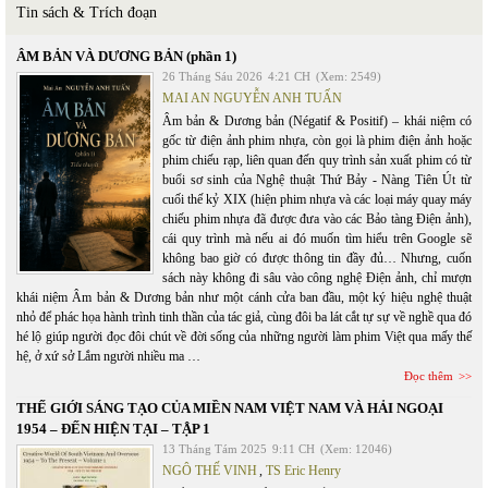
Tin sách & Trích đoạn
ÂM BẢN VÀ DƯƠNG BẢN (phần 1)
26 Tháng Sáu 2026
4:21 CH
(Xem: 2549)
MAI AN NGUYỄN ANH TUẤN
Âm bản & Dương bản (Négatif & Positif) – khái niệm có
gốc từ điện ảnh phim nhựa, còn gọi là phim điện ảnh hoặc
phim chiếu rạp, liên quan đến quy trình sản xuất phim có từ
buổi sơ sinh của Nghệ thuật Thứ Bảy - Nàng Tiên Út từ
cuối thế kỷ XIX (hiện phim nhựa và các loại máy quay máy
chiếu phim nhựa đã được đưa vào các Bảo tàng Điện ảnh),
cái quy trình mà nếu ai đó muốn tìm hiểu trên Google sẽ
không bao giờ có được thông tin đầy đủ… Nhưng, cuốn
sách này không đi sâu vào công nghệ Điện ảnh, chỉ mượn
khái niệm Âm bản & Dương bản như một cánh cửa ban đầu, một ký hiệu nghệ thuật
nhỏ để phác họa hành trình tinh thần của tác giả, cùng đôi ba lát cắt tự sự về nghề qua đó
hé lộ giúp người đọc đôi chút về đời sống của những người làm phim Việt qua mấy thế
hệ, ở xứ sở Lắm người nhiều ma …
Đọc thêm
THẾ GIỚI SÁNG TẠO CỦA MIỀN NAM VIỆT NAM VÀ HẢI NGOẠI
1954 – ĐẾN HIỆN TẠI – TẬP 1
13 Tháng Tám 2025
9:11 CH
(Xem: 12046)
NGÔ THẾ VINH
,
TS Eric Henry