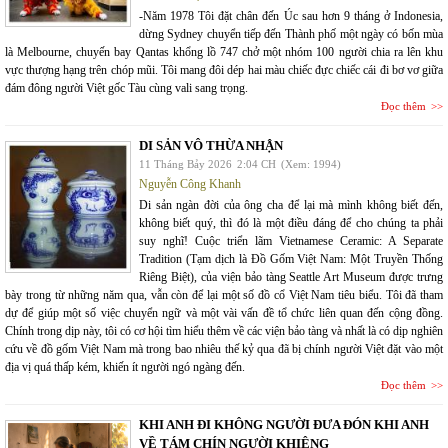
-Năm 1978 Tôi đặt chân đến Úc sau hơn 9 tháng ở Indonesia,
dừng Sydney chuyển tiếp đến Thành phố một ngày có bốn mùa
là Melbourne, chuyến bay Qantas khổng lồ 747 chở một nhóm 100 người chia ra lên khu
vực thượng hạng trên chóp mũi. Tôi mang đôi dép hai màu chiếc đực chiếc cái đi bơ vơ giữa
đám đông người Việt gốc Tàu cùng vali sang trọng.
Đọc thêm
DI SẢN VÔ THỪA NHẬN
11 Tháng Bảy 2026
2:04 CH
(Xem: 1994)
Nguyễn Công Khanh
Di sản ngàn đời của ông cha để lại mà mình không biết đến,
không biết quý, thì đó là một điều đáng để cho chúng ta phải
suy nghĩ! Cuộc triển lãm Vietnamese Ceramic: A Separate
Tradition (Tạm dịch là Đồ Gốm Việt Nam: Một Truyền Thống
Riêng Biệt), của viện bảo tàng Seattle Art Museum được trưng
bày trong từ những năm qua, vẫn còn để lại một số đồ cổ Việt Nam tiêu biểu. Tôi đã tham
dự để giúp một số việc chuyển ngữ và một vài vấn đề tổ chức liên quan đến cộng đồng.
Chính trong dịp này, tôi có cơ hội tìm hiểu thêm về các viện bảo tàng và nhất là có dịp nghiên
cứu về đồ gốm Việt Nam mà trong bao nhiêu thế kỷ qua đã bị chính người Việt đặt vào một
địa vị quá thấp kém, khiến ít người ngó ngàng đến.
Đọc thêm
KHI ANH ĐI KHÔNG NGƯỜI ĐƯA ĐÓN KHI ANH
VỀ TÁM CHÍN NGƯỜI KHIÊNG