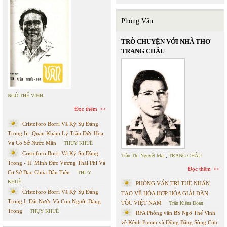
Phỏng Vấn
TRÒ CHUYỆN VỚI NHÀ THƠ
TRANG CHÂU
NGÔ THẾ VINH
Đọc thêm
Cristoforo Borri Và Ký Sự Đàng
Trong Iii. Quan Khám Lý Trần Đức Hòa
Và Cơ Sở Nước Mặn
THỤY KHUÊ
Cristoforo Borri Và Ký Sự Đàng
Trần Thị Nguyệt Mai
,
TRANG CHÂU
Trong - II. Minh Đức Vương Thái Phi Và
Đọc thêm
Cơ Sở Đạo Chúa Đầu Tiên
THỤY
KHUÊ
PHỎNG VẤN TRÍ TUỆ NHÂN
Cristoforo Borri Và Ký Sự Đàng
TẠO VỀ HÒA HỢP HÒA GIẢI DÂN
Trong I. Đất Nước Và Con Người Đàng
TỘC VIỆT NAM
Trần Kiêm Đoàn
Trong
THỤY KHUÊ
RFA Phỏng vấn BS Ngô Thế Vinh
về Kênh Funan và Đồng Bằng Sông Cửu