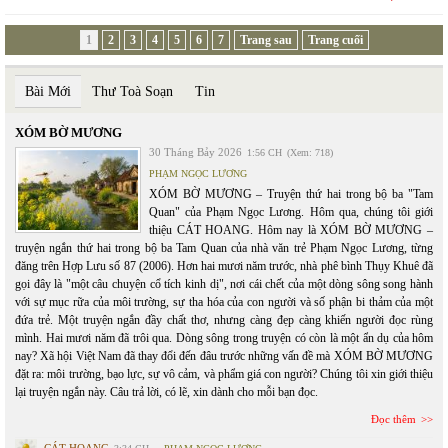
1
2
3
4
5
6
7
Trang sau
Trang cuối
Bài Mới
Thư Toà Soạn
Tin
XÓM BỜ MƯƠNG
30 Tháng Bảy 2026
1:56 CH
(Xem: 718)
PHẠM NGỌC LƯƠNG
XÓM BỜ MƯƠNG – Truyện thứ hai trong bộ ba "Tam
Quan" của Phạm Ngọc Lương. Hôm qua, chúng tôi giới
thiệu CÁT HOANG. Hôm nay là XÓM BỜ MƯƠNG –
truyện ngắn thứ hai trong bộ ba Tam Quan của nhà văn trẻ Phạm Ngọc Lương, từng
đăng trên Hợp Lưu số 87 (2006). Hơn hai mươi năm trước, nhà phê bình Thụy Khuê đã
gọi đây là "một câu chuyện cổ tích kinh dị", nơi cái chết của một dòng sông song hành
với sự mục rữa của môi trường, sự tha hóa của con người và số phận bi thảm của một
đứa trẻ. Một truyện ngắn đầy chất thơ, nhưng càng đẹp càng khiến người đọc rùng
mình. Hai mươi năm đã trôi qua. Dòng sông trong truyện có còn là một ẩn dụ của hôm
nay? Xã hội Việt Nam đã thay đổi đến đâu trước những vấn đề mà XÓM BỜ MƯƠNG
đặt ra: môi trường, bạo lực, sự vô cảm, và phẩm giá con người? Chúng tôi xin giới thiệu
lại truyện ngắn này. Câu trả lời, có lẽ, xin dành cho mỗi bạn đọc.
Đọc thêm