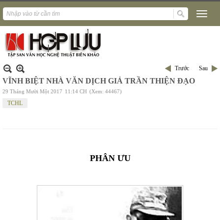
Trước
Sau
VĨNH BIỆT NHÀ VĂN DỊCH GIẢ TRẦN THIỆN ĐẠO
29 Tháng Mười Một 2017
11:14 CH
(Xem: 44467)
TCHL
PHÂN ƯU