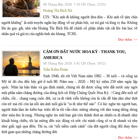
08 Tháng Bảy 2026
7:19 CH
(Xem: 2335)
Hoàng Thị Bích Hà
LTS: "Khi anh đi không người đưa đón – Khi anh về tám chín
người khiêng" là một truyện ngắn lay động về sự phản bội, sự trả giá và lòng vị tha. Không
lên án gay gắt, nhà văn Hoàng Thị Bích Hà để chính số phận nhân vật cất lên bài học về
nhân quả và giá trị của nghĩa tình tào khang. TCHL
Đọc thêm
CÁM ƠN ĐẤT NƯỚC HOA KỲ - THANK YOU,
AMERICA
08 Tháng Bảy 2026
5:41 CH
(Xem: 1952)
Trần Kiêm Đoàn
Sinh 1946, tôi rời Việt Nam năm 1982 – 36 tuổi – và sống tại
Mỹ từ đó cho đến bây giờ ở tuổi 80. Năm nay – 2026 – Mỹ kỷ niệm 250 năm ngày lập
quốc. Nhìn lại bản thân và gia đình mình, chúng tôi đã được sống trên đất nước này ngót
một phần năm chặng đường của dòng lịch sử Hiệp Chủng Quốc Hoa Kỳ. / Càng đến tuổi xế
chiều, rồi... chạng vạng cuộc đời, sự ra đi vĩnh viễn không còn là vấn đề bận tâm như thời
còn trẻ mà chỉ còn lại nỗi ám ảnh tuổi già là “ra đi như thế nào”. Có lúc nghe tin người bạn,
người thân làm ăn kiếm bạc triệu đô la tôi vẫn chúc mừng nhưng với tâm trạng dửng dưng
như mùa thu lá rụng. Nhưng nghe tin một bạn già vừa thảnh thơi an nhiên ra đi nhanh như
khuất bóng chiều, tôi lại mừng đến xúc động và ước chi mình cũng sẽ ra đi nhanh và nhẹ
như giấc ngủ qua đêm. Thì ra, cái “nỗi niềm canh cánh” của đời người cũng đổi thay theo
thời gian qua những chặng đường đời.
Đọc thêm