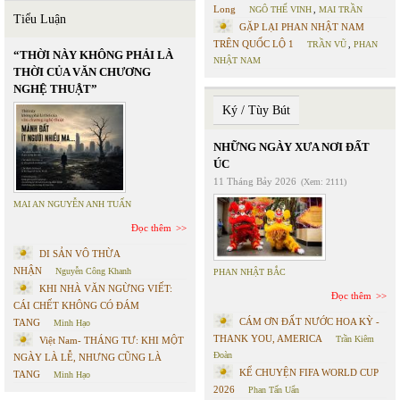
Long
NGÔ THẾ VINH
,
MAI TRẦN
Tiểu Luận
GẶP LẠI PHAN NHẬT NAM
TRÊN QUỐC LỘ 1
TRẦN VŨ
,
PHAN
“THỜI NÀY KHÔNG PHẢI LÀ
NHẬT NAM
THỜI CỦA VĂN CHƯƠNG
NGHỆ THUẬT”
Ký / Tùy Bút
NHỮNG NGÀY XƯA NƠI ĐẤT
ÚC
11 Tháng Bảy 2026
(Xem: 2111)
MAI AN NGUYỄN ANH TUẤN
Đọc thêm
DI SẢN VÔ THỪA
NHẬN
Nguyễn Công Khanh
PHAN NHẬT BẮC
KHI NHÀ VĂN NGỪNG VIẾT:
Đọc thêm
CÁI CHẾT KHÔNG CÓ ĐÁM
CÁM ƠN ĐẤT NƯỚC HOA KỲ -
TANG
Minh Hạo
THANK YOU, AMERICA
Trần Kiêm
Việt Nam- THÁNG TƯ: KHI MỘT
Đoàn
NGÀY LÀ LỄ, NHƯNG CŨNG LÀ
KỂ CHUYỆN FIFA WORLD CUP
TANG
Minh Hạo
2026
Phan Tấn Uẩn