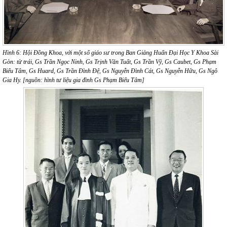
Hình 6: Hội Đồng Khoa, với một số giáo sư trong Ban Giảng Huấn Đại Học Y Khoa Sài
Gòn: từ trái, Gs Trần Ngọc Ninh, Gs Trịnh Văn Tuất, Gs Trần Vỹ, Gs Caubet, Gs Phạm
Biểu Tâm, Gs Huard, Gs Trần Đình Đệ, Gs Nguyễn Đình Cát, Gs Nguyễn Hữu, Gs Ngô
Gia Hy. [nguồn: hình tư liệu gia đình Gs Phạm Biểu Tâm]