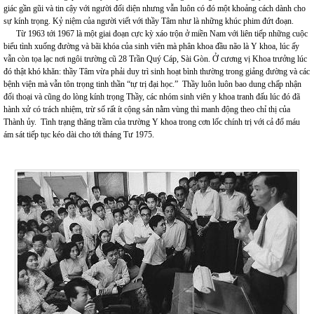
giác gần gũi và tin cậy với người đối diện nhưng vẫn luôn có đó một khoảng cách dành cho
sự kính trọng. Kỷ niệm của người viết với thầy Tâm như là những khúc phim đứt đoạn.
Từ 1963 tới 1967 là một giai đoạn cực kỳ xáo trộn ở miền Nam với liên tiếp những cuộc
biểu tình xuống đường và bãi khóa của sinh viên mà phân khoa đầu não là Y khoa, lúc ấy
vẫn còn tọa lạc nơi ngôi trường cũ 28 Trần Quý Cáp, Sài Gòn. Ở cương vị Khoa trưởng lúc
đó thật khó khăn: thầy Tâm vừa phải duy trì sinh hoạt bình thường trong giảng đường và các
bệnh viện mà vẫn tôn trọng tinh thần “tự trị đại học.” Thầy luôn luôn bao dung chấp nhận
đối thoại và cũng do lòng kính trọng Thầy, các nhóm sinh viên y khoa tranh đấu lúc đó đã
hành xử có trách nhiệm, trừ số rất ít cộng sản nằm vùng thì manh động theo chỉ thị của
Thành ủy. Tình trạng thăng trầm của trường Y khoa trong cơn lốc chính trị với cả đổ máu
ám sát tiếp tục kéo dài cho tới tháng Tư 1975.