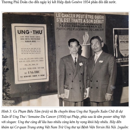
Thương Phủ Doãn cho đến ngày ký kết Hiệp định Genève 1954 phân đôi đất nước.
Hình 3: Gs Phạm Biểu Tâm (trái) và Bs chuyên khoa Ung thư Nguyễn Xuân Chữ đi dự
Tuần lễ Ung Thư / Semaine Du Cancer (1950) tại Pháp, phía sau là tấm poster tiếng Việt
với slogan: Ung thư càng để lâu bao nhiêu càng kém hy vọng khỏi bấy nhiêu. Hãy đến
khám tại Cơ quan Trung ương Việt Nam Trừ Ung thư tại Bệnh Viện Yersin Hà Nội. [nguồn: