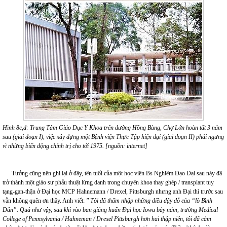
Hình 8c,d:
Trung Tâm Giáo Dục Y Khoa trên đường Hồng Bàng, Chợ Lớn hoàn tất 3 năm
sau (giai đoạn I), việc xây dựng một Bệnh viện Thực Tập hiện đại (giai đoạn II) phải ngưng
vì những biến động chính trị cho tới 1975. [nguồn: internet]
Tưởng cũng nên ghi lại ở đây, tên tuổi của một học viên Bs Nghiêm Đạo Đại sau này đã
trở thành một giáo sư phẫu thuật lừng danh trong chuyên khoa thay ghép / transplant tuỵ
tạng-gan-thận ở Đại học MCP Hahnemann / Drexel, Pittsburgh nhưng anh Đại thì trước sau
vẫn không quên ơn thầy. Anh viết:
"
Tôi đã thấm nhập những điều dậy dỗ của “lò Bình
Dân”. Quả như vậy, sau khi vào ban giảng huấn Đại học Iowa bảy năm, trường Medical
College of Pennsylvania / Hahneman / Drexel Pittsburgh hơn hai thập niên, tôi đã cảm