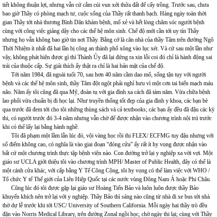
tiết không thuận lợi, nhưng vẫn cứ cắm cúi vun xới thửa đất để cấy trồng. Trước sau, chưa
bao giờ Thầy có phòng mạch tư, cuộc sống của Thầy rất thanh bạch. Hàng ngày toàn thời
gian Thầy tới nhà thương Bình Dân khám bệnh, mổ xẻ và hết lòng chăm sóc người bệnh
cùng với công việc giảng dậy cho các thế hệ môn sinh. Chế độ mới cần tới uy tín Thầy
nhưng họ vẫn không bao giờ tin nơi Thầy. Bằng cớ là căn nhà của thầy Tâm trên đường Ngô
Thời Nhiệm ít nhất đã hai lần bị công an thành phố xông vào lục xét. Và cứ sau một lần như
vậy, không phát hiện được gì thì Thành Ủy đã lại đứng ra xin lỗi coi đó chỉ là hành động sai
trái của thuộc cấp. Sự giải thích ấy thật ra chỉ là hai bản mặt của chế độ.
Tới năm 1984, đã ngoài tuổi 70, sau hơn 40 năm cầm dao mổ, sống tận tụy với người
bệnh và các thế hệ môn sinh, thầy Tâm đột ngột phải nghỉ hưu vì một cơn tai biến mạch máu
não. Năm ấy tôi cũng đã qua Mỹ, đoàn tụ với gia đình xa cách đã tám năm. Vừa chữa bệnh
lao phổi vừa chuẩn bị đi học lại. Như truyền thống tốt đẹp của gia đình y khoa, các bạn bè
qua trước đã đem tới cho tôi những thùng sách và cả textbooks; các bạn ấy đều đã đậu các kỳ
thi, có người trước đó 3-4 năm nhưng vẫn chờ để được nhận vào chương trình nội trú trước
khi có thể lấy lại bằng hành nghề.
Tôi đã phạm một lầm lẫn lúc đó, vội vàng học rồi thi FLEX/ ECFMG tuy đậu nhưng với
số điểm không cao, có nghĩa là vào giai đoạn “đóng cửa” ấy rất ít hy vọng được nhận vào
bất cứ một chương trình thực tập bệnh viện nào. Con đường trở lại y nghiệp xa vời vợi. Một
giáo sư UCLA giới thiệu tôi vào chương trình MPH/ Master of Public Health, đây có thể là
một cánh cửa khác, với cấp bằng Y Tế Công Cộng, tôi hy vọng có thể làm việc với WHO /
Tổ chức Y tế Thế giới của Liên Hiệp Quốc tại các nước vùng Đông Nam Á hoặc Phi Châu.
Cũng lúc đó tôi được gặp lại giáo sư Hoàng Tiến Bảo và luôn luôn được thầy Bảo
khuyến khích nên trở lại với y nghiệp. Thầy Bảo thì sáng nào cũng từ nhà đi xe bus tới nhà
thờ dự lễ trước khi tới USC/ University of Southern California. Mỗi ngày hai thầy trò đều
đặn vào Norris Medical Library, trên đường Zonal ngồi học, chờ ngày thi lại; cùng với Thầy