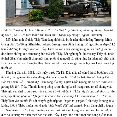
Hình 14: Trường Đại học Y khoa cũ, 28 Trần Quý Cáp Sài Gòn, nơi từng đào tạo bao thế
hệ bác sĩ, sau 1975 biến thành khu triển lãm "Tội ác Mỹ Nguỵ" [nguồn: internet]
Một hôm, tình cờ thấy Thầy Tâm đang đi bộ rảo bước trên khúc đường Trương Minh
Giảng gần Tòa Tổng Giám Mục nơi góc đường Phan Đình Phùng. Dừng chiếc xe đạp cũ kỹ
bên lề đường, tôi chạy tới chào Thầy. Thầy trò gặp nhau không nói gì nhiều nhưng tôi thì
đọc được những xúc cảm trong ánh mắt của Thầy. Rất ngắn ngủi khi chia tay Thầy chỉ nhắc
tôi hai điều: Vinh nên đi chụp một hình phổi và ra ngoài rồi cũng ráng ăn thêm một chút thịt.
Đôi điều dặn dò ấy chứng tỏ Thầy Tâm biết rất rõ cảnh sống của các học trò Thầy trong trại
tù cải tạo.
Khoảng đầu năm 1981, mấy ngày trước Tết Tân Dậu thầy trò còn ở lại có buổi họp mặt
tất niên, bao gồm nhiều khóa, đông nhất là Y Khoa 68. Có được hai giáo sư Hoàng Tiến
Bảo và Phạm Biểu Tâm tới dự. Tâm trạng của mọi người ngổn ngang lúc đó nên
“vui là vui
gượng kẻo là”
. Thầy Tâm thì không uống rượu nhưng lại có mang rượu tới để chung vui.
Thầy giơ cao chai rượu trước mặt các học trò và nói đại ý:
“Lần này thì các anh thực sự yên
tâm, đây không phải là rượu giả vì là chai rượu lễ của một Cha mới biếu tôi.”
Trước sau,
Thầy Tâm vẫn có một lối nói chuyện gián tiếp với
“ngôn tại ý ngoại”
như vậy. Không ai là
không hiểu ý Thầy, muốn nói về một
“thời kỳ giả dối”
mà cả miền Nam đang phải trải qua.
Sau biến cố 1975, thầy Tâm tuy vẫn có được sự kính trọng và vị nể của chế độ mới, vì
đức độ tài năng và nhân cách đặc biệt của Thầy. Thầy thì cứ như một nhà nông biết là thời