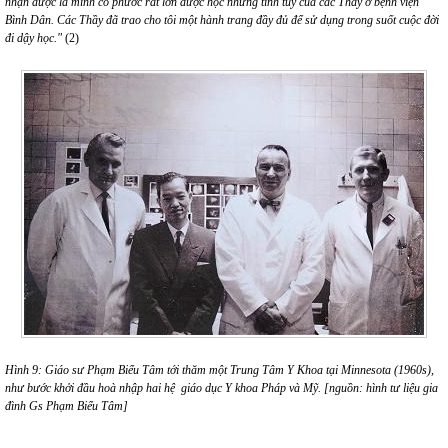
nhận được là mình có phước rất lớn được học những tinh túy của các Thầy ở bệnh viện
Bình Dân. Các Thầy đã trao cho tôi một hành trang đầy đủ để sử dụng trong suốt cuộc đời
đi dậy học."
(2)
Hình 9: Giáo sư Phạm Biểu Tâm tới thăm một Trung Tâm Y Khoa tại Minnesota (1960s),
như bước khởi đầu hoà nhập hai hệ giáo dục Y khoa Pháp và Mỹ.
[nguồn: hình tư liệu gia
đình Gs Phạm Biểu Tâm]