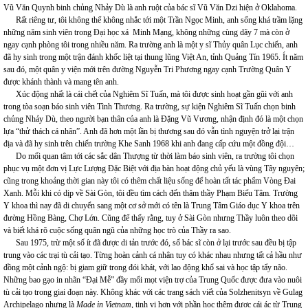
Vũ Văn Quynh binh chủng Nhảy Dù là anh ruột của bác sĩ Vũ Văn Dzi hiện ở Oklahoma.
Rất riêng tư, tôi không thể không nhắc tới một Trần Ngọc Minh, anh sống khá trầm lặng
những năm sinh viên trong Đại học xá Minh Mạng, không những cùng dãy 7 mà còn ở
ngay cạnh phòng tôi trong nhiều năm. Ra trường anh là một y sĩ Thủy quân Lục chiến, anh
đã hy sinh trong một trận đánh khốc liệt tại thung lũng Việt An, tỉnh Quảng Tín 1965. Ít năm
sau đó, một quân y viện mới trên đường Nguyễn Tri Phương ngay cạnh Trường Quân Y
được khánh thành và mang tên anh.
Xúc động nhất là cái chết của Nghiêm Sĩ Tuấn, mà tôi được sinh hoạt gần gũi với anh
trong tòa soạn báo sinh viên Tình Thương. Ra trường, sự kiện Nghiêm Sĩ Tuấn chọn binh
chủng Nhảy Dù, theo người bạn thân của anh là Đặng Vũ Vương, nhận định đó là một chọn
lựa “thử thách cá nhân”. Anh đã hơn một lần bị thương sau đó vẫn tình nguyện trở lại trận
địa và đã hy sinh trên chiến trường Khe Sanh 1968 khi anh đang cấp cứu một đồng đội…
Do mối quan tâm tới các sắc dân Thượng từ thời làm báo sinh viên, ra trường tôi chọn
phục vụ một đơn vị Lực Lượng Đặc Biệt với địa bàn hoạt động chủ yếu là vùng Tây nguyên;
cũng trong khoảng thời gian này tôi có thêm chất liệu sống để hoàn tất tác phẩm Vòng Đai
Xanh. Mỗi khi có dịp về Sài Gòn, tôi đều tìm cách đến thăm thầy Phạm Biểu Tâm. Trường
Y khoa thì nay đã di chuyển sang một cơ sở mới có tên là Trung Tâm Giáo dục Y khoa trên
đường Hồng Bàng, Chợ Lớn. Cũng để thấy rằng, tuy ở Sài Gòn nhưng Thầy luôn theo dõi
và biết khá rõ cuộc sống quân ngũ của những học trò của Thầy ra sao.
Sau 1975, trừ một số ít đã được di tản trước đó, số bác sĩ còn ở lại trước sau đều bị tập
trung vào các trại tù cải tạo. Từng hoàn cảnh cá nhân tuy có khác nhau nhưng tất cả hầu như
đồng một cảnh ngộ: bị giam giữ trong đói khát, với lao động khổ sai và học tập tẩy não.
Những bao gạo in nhãn “Đại Mễ” đầy mối mọt viện trợ của Trung Quốc được đưa vào nuôi
tù cải tạo trong giai đoạn này. Không khác với các trang sách viết của Solzhenitsyn về Gulag
Archipelago nhưng là
Made in Vietnam
, tinh vi hơn với phần học thêm được cái ác từ Trung