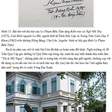
Hình 13: Bài thơ với thủ bút của Gs Phạm Biểu Tâm tặng Kiến trúc sư Ngô Viết Thụ
(1975), Giải Khôi nguyên La Mã, người thiết kế Dinh Độc Lập và Trung Tâm Giáo Dục Y
Khoa (1962) trên đường Hồng Bàng, Chợ Lớn. [nguồn: hình tư liệu gia đình Gs Phạm
Biểu Tâm]
Ra tù ba năm sau, trở về một Sài Gòn đã thật sự hoàn toàn đổi khác. Ngôi trường cũ 28
Trần Quý Cáp góc đường Lê Quý Đôn rợp bóng cây xanh thì nay biến thành khu triển lãm
“Tội ác Mỹ Ngụy”, không phải chỉ có trưng bày vũ khí súng đạn giết người, chuồng cọp với
đủ dụng cụ tra tấn mà còn có cả sách báo nọc độc (sic) tàn dư văn hóa của “chủ nghĩa thực
dân mới” trong đó có cuốn Vòng Đai Xanh.