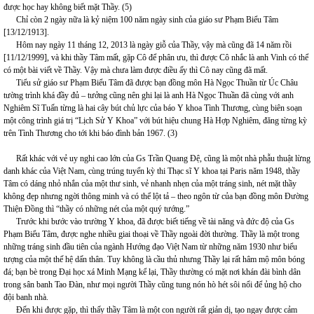
được học hay không biết mặt Thầy. (5)
Chỉ còn 2 ngày nữa là kỷ niệm 100 năm ngày sinh của giáo sư Phạm Biểu Tâm
[13/12/1913].
Hôm nay ngày 11 tháng 12, 2013 là ngày giỗ của Thầy, vậy mà cũng đã 14 năm rồi
[11/12/1999], và khi thầy Tâm mất, gặp Cô để phân ưu, thì được Cô nhắc là anh Vinh có thể
có một bài viết về Thầy. Vậy mà chưa làm được điều ấy thì Cô nay cũng đã mất.
Tiểu sử giáo sư Phạm Biểu Tâm đã được bạn đồng môn Hà Ngọc Thuần từ Úc Châu
tường trình khá đầy đủ – tưởng cũng nên ghi lại là anh Hà Ngọc Thuần đã cùng với anh
Nghiêm Sĩ Tuấn từng là hai cây bút chủ lực của báo Y khoa Tình Thương, cùng biên soạn
một công trình giá trị “Lịch Sử Y Khoa” với bút hiệu chung Hà Hợp Nghiêm, đăng từng kỳ
trên Tình Thương cho tới khi báo đình bản 1967. (3)
Rất khác với vẻ uy nghi cao lớn của Gs Trần Quang Đệ, cũng là một nhà phẫu thuật lừng
danh khác của Việt Nam, cùng trúng tuyển kỳ thi Thạc sĩ Y khoa tại Paris năm 1948, thầy
Tâm có dáng nhỏ nhắn của một thư sinh, vẻ nhanh nhẹn của một tráng sinh, nét mặt thầy
không đẹp nhưng ngời thông minh và có thể lột tả – theo ngôn từ của bạn đồng môn Đường
Thiện Đồng thì “thầy có những nét của một quý tướng.”
Trước khi bước vào trường Y khoa, đã được biết tiếng về tài năng và đức độ của Gs
Phạm Biểu Tâm, được nghe nhiều giai thoại về Thầy ngoài đời thường. Thầy là một trong
những tráng sinh đầu tiên của ngành Hướng đạo Việt Nam từ những năm 1930 như biểu
tượng của một thế hệ dấn thân. Tuy không là cầu thủ nhưng Thầy lại rất hâm mộ môn bóng
đá; bạn bè trong Đại học xá Minh Mạng kể lại, Thầy thường có mặt nơi khán đài bình dân
trong sân banh Tao Đàn, như mọi người Thầy cũng tung nón hò hét sôi nổi để ủng hộ cho
đội banh nhà.
Đến khi được gặp, thì thấy thầy Tâm là một con người rất giản dị, tạo ngay được cảm