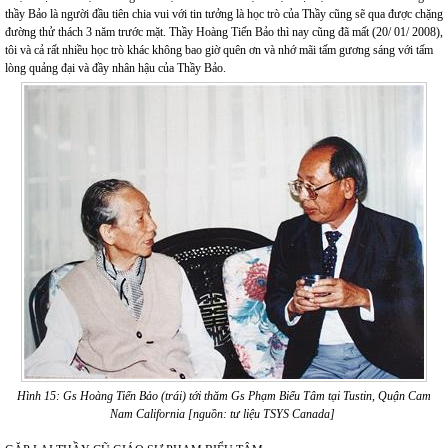
thầy Bảo là người đầu tiên chia vui với tin tưởng là học trò của Thầy cũng sẽ qua được chặng
đường thử thách 3 năm trước mặt. Thầy Hoàng Tiến Bảo thì nay cũng đã mất (20/ 01/ 2008),
tôi và cả rất nhiều học trò khác không bao giờ quên ơn và nhớ mãi tấm gương sáng với tấm
lòng quảng đại và đầy nhân hậu của Thầy Bảo.
Hình 15: Gs Hoàng Tiến Bảo (trái) tới thăm Gs Phạm Biểu Tâm tại Tustin, Quận Cam
Nam California [nguồn: tư liệu TSYS Canada]