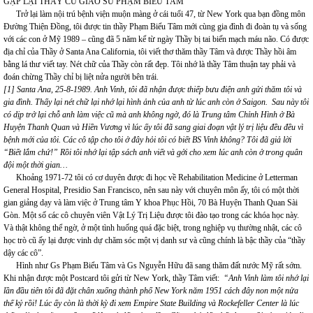
GẶP LẠI THẦY CŨ GIÁO SƯ PHẠM BIỂU TÂM
Trở lại làm nội trú bệnh viện muộn màng ở cái tuổi 47, từ New York qua bạn đồng môn
Đường Thiện Đồng, tôi được tin thầy Phạm Biểu Tâm mới cùng gia đình đi đoàn tụ và sống
với các con ở Mỹ 1989 – cũng đã 5 năm kể từ ngày Thầy bị tai biến mạch máu não. Có được
địa chỉ của Thầy ở Santa Ana California, tôi viết thơ thăm thầy Tâm và được Thầy hồi âm
bằng lá thư viết tay. Nét chữ của Thầy còn rất đẹp. Tôi nhớ là thầy Tâm thuận tay phải và
đoán chừng Thầy chỉ bị liệt nửa người bên trái.
[1] Santa Ana, 25-8-1989. Anh Vinh, tôi đã nhận được thiếp bưu điện anh gửi thăm tôi và
gia đình. Thấy lại nét chữ lại nhớ lại hình ảnh của anh từ lúc anh còn ở Saigon. Sau này tôi
có dịp trở lại chỗ anh làm việc cũ mà anh không ngờ, đó là Trung tâm Chỉnh Hình ở Bà
Huyện Thanh Quan và Hiền Vương vì lúc ấy tôi đã sang giai đoạn vật lý trị liệu đều đều vì
bệnh mới của tôi. Các cô tập cho tôi ở đây hỏi tôi có biết BS Vinh không? Tôi đã giả lời
“Biết lắm chứ!” Rồi tôi nhớ lại tập sách anh viết và gởi cho xem lúc anh còn ở trong quân
đội một thời gian…
Khoảng 1971-72 tôi có cơ duyên được đi học về Rehabilitation Medicine ở Letterman
General Hospital, Presidio San Francisco, nên sau này với chuyên môn ấy, tôi có một thời
gian giảng dạy và làm việc ở Trung tâm Y khoa Phục Hồi, 70 Bà Huyện Thanh Quan Sài
Gòn. Một số các cô chuyên viên Vật Lý Trị Liệu được tôi đào tạo trong các khóa học này.
Và thật không thể ngờ, ở một tình huống quá đặc biệt, trong nghiệp vụ thường nhật, các cô
học trò cũ ấy lại được vinh dự chăm sóc một vị danh sư và cũng chính là bậc thầy của “thầy
dậy các cô”.
Hình như Gs Phạm Biểu Tâm và Gs Nguyễn Hữu đã sang thăm đất nước Mỹ rất sớm.
Khi nhận được một Postcard tôi gửi từ New York, thầy Tâm viết:
“Anh Vinh làm tôi nhớ lại
lần đầu tiên tôi đã đặt chân xuống thành phố New York năm 1951 cách đây non một nửa
thế kỷ rồi! Lúc ấy còn là thời kỳ đi xem Empire State Building và Rockefeller Center là lúc