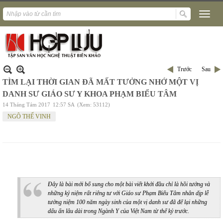
Trước
Sau
TÌM LẠI THỜI GIAN ĐÃ MẤT TƯỞNG NHỚ MỘT VỊ
DANH SƯ GIÁO SƯ Y KHOA PHẠM BIỂU TÂM
14 Tháng Tám 2017
12:57 SA
(Xem: 53112)
NGÔ THẾ VINH
Đây là bài mới bổ sung cho một bài viết khởi đầu chỉ là hồi tưởng và
những kỷ niệm rất riêng tư với Giáo sư Phạm Biểu Tâm nhân dịp lễ
tưởng niệm 100 năm ngày sinh của một vị danh sư đã để lại những
dấu ấn lâu dài trong Ngành Y của Việt Nam từ thế kỷ trước.