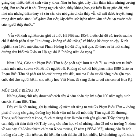
giảng dạy nhiều thế hệ sinh viên y khoa. Như từ bao giờ, thầy Tâm thâm trầm, nhưng cương
nghị, làm nhiều và ít nói. Trong nghịch cảnh, thầy không bao giờ biểu lộ sự giận dữ, vẫn
nhỏ nhẹ nhưng thâm thuý và sâu sắc, câu nói giản dị của thầy vẫn cứ mãi được truyền tụng
trong đám môn sinh:
"cố gắng làm việc, lấy chăm sóc bệnh nhân làm nhiệm vụ trước mắt
của người thầy thuốc."
Vẫn với kinh nghiệm của giới trí thức Hà Nội sau 1954, thuộc chế độ cũ, trước sau họ
chỉ là thành phần được "lưu dung - không có dấu nặng" và không hề được tin cậy. Kinh
nghiệm sau 1975 mà Giáo sư Phạm Hoàng Hộ đã từng trải qua, đó thực sự là một chặng
đường đau khổ mà Giáo sư Hộ gọi đó là
"những năm ảo vọng."
Năm 1984, Giáo sư Phạm Biểu Tâm buộc phải nghỉ hưu ở tuổi 71 sau một cơn tai biến
mạch máu não/ stroke với liệt nửa người trái. Không có cơ hội hồi phục, năm 1989 Giáo sư
Phạm Biểu Tâm đã phải rời bỏ quê hương yêu dấu, nơi mà Giáo sư đã dâng hiến gần trọn
cuộc đời cho người bệnh, cho nền y học Việt Nam, để sang đoàn tụ với các con tại Hoa Kỳ.
MỘT CHÚT RIÊNG TƯ
Những dòng chữ này được viết cách đây 4 năm nhân dịp kỷ niệm 100 năm ngày sinh
của Gs Phạm Biểu Tâm.
Đây chỉ là hồi tưởng, ghi lại những kỷ niệm rất riêng tư với Gs Phạm Biểu Tâm – không
phải từ trong các giảng đường hay bệnh viện mà là với một thầy Tâm ngoài đời thường.
Trong suốt học trình y khoa, tôi chưa từng được là môn sinh gần gũi của Thầy nhưng lại
cảm thấy rất thân thiết với Thầy trong các năm học và cả những năm đã rời xa trường Y khoa
về sau này. Chỉ đảm nhiệm chức vụ Khoa trưởng 12 năm (1955-1967), nhưng dấu ấn ảnh
hưởng của thầy Tâm trên các thế hệ môn sinh thì lâu dài hơn nhiều, kể cả những người chưa