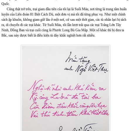
Quốc.
Cũng thật trớ trêu, trại giam đầu tiên của tôi lại là Suối Máu, nơi từng là trung tâm huấn
luyện của Liên đoàn 81 Biệt Cách Dù, một đơn vị mà tôi đã từng phục vụ. Như một chính
sách ập khuôn, không giam giữ lâu ở một nơi, cứ sau một thời gian, các tù nhân lạri bị tách
ra, di chuyển đi các trại khác. Từ Suối Máu, tôi lần lượt trải qua các trại Trảng Lớn Tây
Ninh, Đồng Ban và trại cuối cùng là Phước Long Bù Gia Mập. Một số khác thì bị đưa ta
Bắc, sau này được biết là điều kiện tù đày khắc nghiệt hơn rất nhiều.