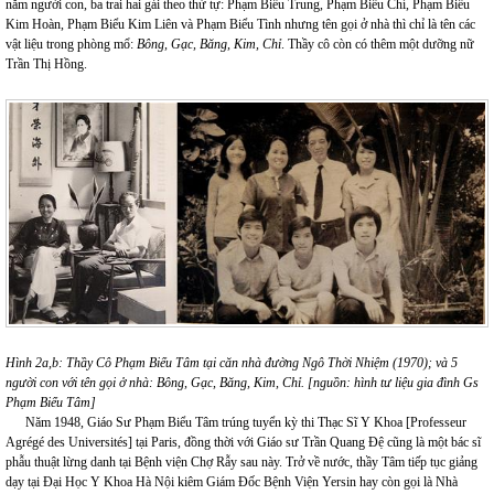
năm người con, ba trai hai gái theo thứ tự: Phạm Biểu Trung, Phạm Biểu Chí, Phạm Biểu
Kim Hoàn, Phạm Biểu Kim Liên và Phạm Biểu Tình nhưng tên gọi ở nhà thì chỉ là tên các
vật liệu trong phòng mổ:
Bông, Gạc, Băng, Kim, Chỉ
. Thầy cô còn có thêm một dưỡng nữ
Trần Thị Hồng.
Hình 2a,b:
Thầy Cô Phạm Biểu Tâm tại căn nhà đường Ngô Thời Nhiệm (1970); và 5
người con với tên gọi ở nhà: Bông, Gạc, Băng, Kim, Chỉ. [nguồn: hình tư liệu gia đình Gs
Phạm Biểu Tâm]
Năm 1948, Giáo Sư Phạm Biểu Tâm trúng tuyển kỳ thi Thạc Sĩ Y Khoa [Professeur
Agrégé des Universités] tại Paris, đồng thời với Giáo sư Trần Quang Đệ cũng là một bác sĩ
phẫu thuật lừng danh tại Bệnh viện Chợ Rẫy sau này. Trở về nước, thầy Tâm tiếp tục giảng
dạy tại Đại Học Y Khoa Hà Nội kiêm Giám Đốc Bệnh Viện Yersin hay còn gọi là Nhà