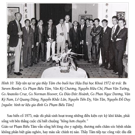
Hình 10: Tiếp tân tại tư gia thầy Tâm cho buổi học Hậu Đại học Khoá 1972 từ trái: Bs
Steven Reeder, Gs Phạm Biểu Tâm, Văn Kỳ Chương, Nguyễn Hữu Chí, Phan Văn Tường,
Gs Anatolio Cruz, Gs Norman Hoover, Gs Đào Đức Hoành, Gs Phan Ngọc Dương, Văn
Kỳ Nam, Lê Quang Dũng, Nguyễn Khắc Lân, Nguyễn Tiến Dỵ, Văn Tần, Nguyễn Đỗ Duy.
[nguồn: hình tư liệu gia đình Gs Phạm Biểu Tâm]
Sau biến cố 1975, mặc dù phải sinh hoạt trong những điều kiện cực kỳ khó khăn, phải
sống với bên thắng cuộc chỉ biết chuộng
"hồng hơn chuyên."
Giáo sư Phạm Biểu Tâm vẫn sống hết lòng cho y nghiệp, thương mến chăm sóc bệnh nhân
không phân biệt giàu nghèo, hay màu sắc chính trị nào. Thầy Tâm tiếp tục công việc dìu dắt