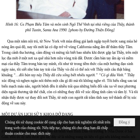
Hình 16:
Gs Phạm Biểu Tâm và môn sinh Ngô Thế Vinh tại nhà riêng
của Thầy, thành
phố Tustin, Santa Ana 1990. [photo by Đường Thiện Đồng]
Qua một năm nội trú, từ New York với mùa đông giá lạnh ngập tuyết bước sang mùa hè
nóng ẩm quá độ, nay tôi mới lại có dịp trở về vùng California nắng ấm để thăm thầy Tâm.
Trong cảnh tha hương, cảm động và mừng tủi biết bao nhiêu khi được gặp lại Thầy, trên một
lục địa mới ở một nơi xa quê nhà hơn nửa vòng trái đất. Được cầm bàn tay ấm áp và mềm
mại của thầy Tâm trong bàn tay mình, rồi như từ trong tiềm thức của một hướng đạo sinh
ngày nào, tôi siết nhẹ bàn tay trái của Thầy và chỉ có thể nói với Thầy một câu thật bâng
khuâng
“…đôi bàn tay này Thầy đã cứu sống biết nhiêu người.”
“Có gì đâu Vinh.”
Thầy
xúc động và nghẹn ngào nói thêm một câu gì đó mà tôi không nghe rõ. Tôi hiểu rằng sau tai
biến mạch máu não, người bệnh đều ít nhiều trải qua những biến đổi sâu xa về mọi phương
diện ngoài thương tật thể chất, còn có những thay đổi về xúc động tình cảm và tâm lý. Và tôi
nhận thấy được sự thay đổi nơi Thầy, từ một con người rất trầm tĩnh nay trở thành dễ bị xúc
động về sau này.
MỘT DỰ ÁN LỊCH SỬ Y KHOA DỞ DANG
Chúng tôi sử dụng cookie để cung cấp cho bạn trải nghiệm tốt nhất trên
Đồng ý
Thầy Tâm còn rất minh mẫn, trí nhớ hầu như nguyên vẹn khi Thầy nhắc về những ngày
trang web của chúng tôi. Nếu tiếp tục, chúng tôi cho rằng bạn đã chấp
ở bệnh viện Phủ Doãn Hà Nội cho tới bệnh viện Bình Dân và trường Y Nha Dược ở Sài
thuận cookie cho mục đích này.
Gòn. Hồi ức ấy nếu được ghi lại, đây sẽ là những trang tài liệu vô giá nếu không muốn nói