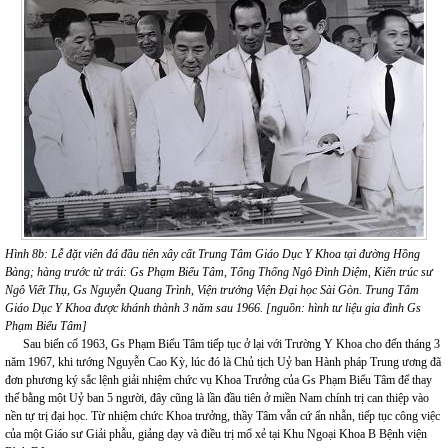
Hình 8b: Lễ đặt viên đá đầu tiên xây cất Trung Tâm Giáo Dục Y Khoa tại đường Hồng
Bàng; hàng trước từ trái: Gs Phạm Biểu Tâm, Tổng Thống Ngô Đình Diệm, Kiến trúc sư
Ngô Viết Thụ, Gs Nguyễn Quang Trình, Viện trưởng Viện Đại học Sài Gòn. Trung Tâm
Giáo Dục Y Khoa được khánh thành 3 năm sau 1966. [nguồn: hình tư liệu gia đình Gs
Phạm Biểu Tâm]
Sau biến cố 1963, Gs Phạm Biểu Tâm tiếp tục ở lại với Trường Y Khoa cho đến tháng 3
năm 1967, khi tướng Nguyễn Cao Kỳ, lúc đó là Chủ tịch Uỷ ban Hành pháp Trung ương đã
đơn phương ký sắc lệnh giải nhiệm chức vụ Khoa Trưởng của Gs Phạm Biểu Tâm để thay
thế bằng một Uỷ ban 5 người, đây cũng là lần đầu tiên ở miền Nam chính trị can thiệp vào
nền tự trị đại học. Từ nhiệm chức Khoa trưởng, thầy Tâm vẫn cứ ẩn nhẫn, tiếp tục công việc
của một Giáo sư Giải phẫu, giảng dạy và điều trị mổ xẻ tại Khu Ngoại Khoa B Bệnh viện