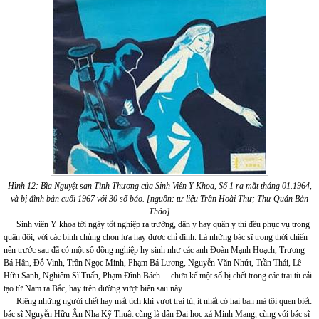
Hình 12: Bìa Nguyệt san Tình Thương của Sinh Viên Y Khoa, Số 1 ra mắt tháng 01.1964,
và bị đình bản cuối 1967 với 30 số báo. [nguồn: tư liệu Trần Hoài Thư; Thư Quán Bản
Thảo]
Sinh viên Y khoa tới ngày tốt nghiệp ra trường, dân y hay quân y thì đều phục vụ trong
quân đội, với các binh chủng chọn lựa hay được chỉ định. Là những bác sĩ trong thời chiến
nên trước sau đã có một số đồng nghiệp hy sinh như các anh Đoàn Mạnh Hoạch, Trương
Bá Hân, Đỗ Vinh, Trần Ngọc Minh, Phạm Bá Lương, Nguyễn Văn Nhứt, Trần Thái, Lê
Hữu Sanh, Nghiêm Sĩ Tuấn, Phạm Đình Bách… chưa kể một số bị chết trong các trại tù cải
tạo từ Nam ra Bắc, hay trên đường vượt biên sau này.
Riêng những người chết hay mất tích khi vượt trại tù, ít nhất có hai bạn mà tôi quen biết:
bác sĩ Nguyễn Hữu Ân Nha Kỹ Thuật cũng là dân Đại học xá Minh Mạng, cùng với bác sĩ