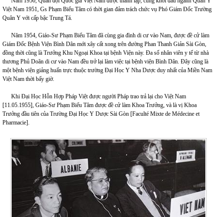
Năm 1950, Quân đội Quốc gia Việt Nam được thành lập, cũng khởi đầu ngành Quân Y
Việt Nam 1951, Gs Phạm Biểu Tâm có thời gian đảm trách chức vụ Phó Giám Đốc Trường
Quân Y với cấp bậc Trung Tá.
Năm 1954, Giáo-Sư Phạm Biểu Tâm đã cùng gia đình di cư vào Nam, được đề cử làm
Giám Đốc Bệnh Viện Bình Dân mới xây cất xong trên đường Phan Thanh Giản Sài Gòn,
đồng thời cũng là Trưởng Khu Ngoại Khoa tại bệnh Viện này. Đa số nhân viên y tế từ nhà
thương Phủ Doãn di cư vào Nam đều trở lại làm việc tại bệnh viện Bình Dân. Đây cũng là
một bệnh viện giảng huấn trực thuộc trường Đại Học Y Nha Dược duy nhất của Miền Nam
Việt Nam thời bấy giờ.
Khi Đại Học Hỗn Hợp Pháp Việt được người Pháp trao trả lại cho Việt Nam
[11.05.1955], Giáo-Sư Phạm Biểu Tâm được đề cử làm Khoa Trưởng, và là vị Khoa
Trưởng đầu tiên của Trường Đại Học Y Dược Sài Gòn [Faculté Mixte de Médecine et
Pharmacie].