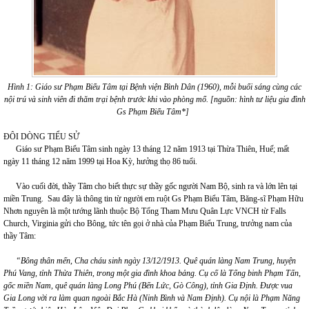
Hình 1: Giáo sư Phạm Biểu Tâm tại Bệnh viện Bình Dân (1960), mỗi buổi sáng cùng các
nội trú và sinh viên đi thăm trại bệnh trước khi vào phòng mổ. [nguồn: hình tư liệu gia đình
Gs Phạm Biểu Tâm*]
ĐÔI DÒNG TIỂU SỬ
Giáo sư Phạm Biểu Tâm sinh ngày 13 tháng 12 năm 1913 tại Thừa Thiên, Huế; mất
ngày 11 tháng 12 năm 1999 tại Hoa Kỳ, hưởng thọ 86 tuổi.
Vào cuối đời, thầy Tâm cho biết thực sự thầy gốc người Nam Bộ, sinh ra và lớn lên tại
miền Trung. Sau đây là thông tin từ người em ruột Gs Phạm Biểu Tâm, Băng-sĩ Phạm Hữu
Nhơn nguyên là một tướng lãnh thuộc Bộ Tổng Tham Mưu Quân Lực VNCH từ Falls
Church, Virginia gửi cho Bông, tức tên gọi ở nhà của Phạm Biểu Trung, trưởng nam của
thầy Tâm:
“Bông thân mến, Cha cháu sinh ngày 13/12/1913. Quê quán làng Nam Trung, huyện
Phú Vang, tỉnh Thừa Thiên, trong một gia đình khoa bảng. Cụ cố là Tổng binh Phạm Tấn,
gốc miền Nam, quê quán làng Long Phú (Bến Lức, Gò Công), tỉnh Gia Định. Được vua
Gia Long vời ra làm quan ngoài Bắc Hà (Ninh Bình và Nam Định). Cụ nội là Phạm Năng