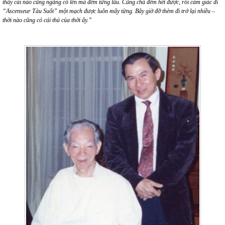
thấy cái nào cũng ngẩng cổ lên mà đếm từng lầu. Cũng chả đếm hết được, rồi cảm giác đi
“Ascenseur Tàu Suốt” một mạch được luôn mấy từng. Bây giờ đỡ thèm đi trở lại nhiều –
thời nào cũng có cái thú của thời ấy.”