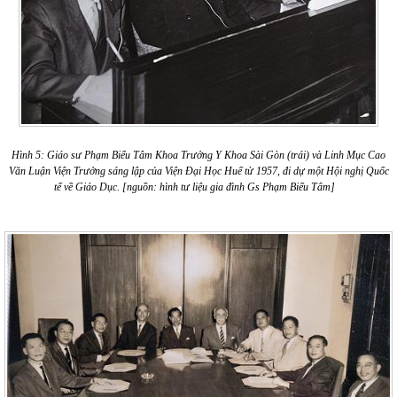
Hình 5: Giáo sư Phạm Biểu Tâm Khoa Trưởng Y Khoa Sài Gòn (trái) và Linh Mục Cao
Văn Luận Viện Trưởng sáng lập của Viện Đại Học Huế từ 1957, đi dự một Hội nghị Quốc
tế về Giáo Dục.
[nguồn: hình tư liệu gia đình Gs Phạm Biểu Tâm]