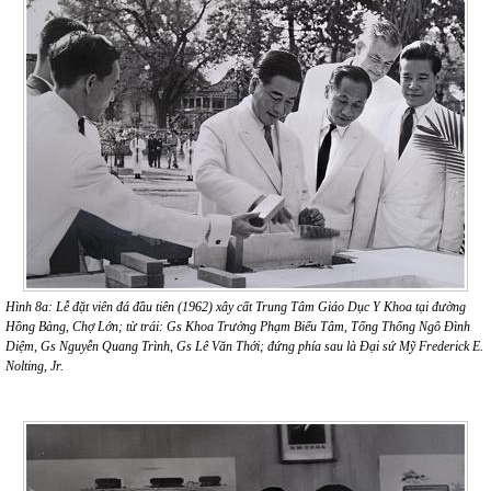
Hình 8a: Lễ đặt viên đá đầu tiên (1962) xây cất Trung Tâm Giáo Dục Y Khoa tại đường
Hồng Bàng, Chợ Lớn; từ trái: Gs Khoa Trưởng Phạm Biểu Tâm, Tổng Thống Ngô Đình
Diệm, Gs Nguyễn Quang Trình, Gs Lê Văn Thới; đứng phía sau là Đại sứ Mỹ Frederick E.
Nolting, Jr.