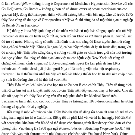
đi làm
clinical fellow
không lương ở Department of Medicine / Hypertension Service với các
Gs DeQuattro, Gs Barndt – không gì hơn để có được
letters of recommendation
của các
giáo sư Mỹ, đồng thời làm quen thêm với môi trường bệnh viện bên này. Cho dù trước 1975
thầy Bảo cũng đã du học về Orthopaedics ở Mỹ và tôi thì cũng đã có một thời gian tu nghiệp
về Rehab ở San Francisco.
Hệ thống y khoa Mỹ lạnh lùng và tàn nhẫn với bất cứ một bác sĩ ngoại quốc nào tới Mỹ
theo diện di dân muốn hành nghề trở lại, cách đối xử khác xa với thành phần du học nếu sau
đó trở về nước. Nhưng cũng có một nhận định khác cho rằng đó là sự tuyển chọn rất công
bằng chỉ có ở nước Mỹ. Không là ngoại lệ, cả hai thầy trò phải đi lại từ bước đầu; trong khi
đó ai cũng biết Thầy Bảo xứng đáng ở cương vị một giáo sư chỉnh trực giỏi của một trường
đại học y khoa. Sau này, có thời gian làm việc tại các bệnh viện New York, tôi cũng đã
chứng kiến hoàn cảnh vị giáo sư ObGyn đáng kính người Ba Lan phải đi làm EKG
technician, rồi một bác sĩ giải phẫu người Nga thì làm công việc của một respiratory
therapist. Họ là thế hệ thứ nhất tới Mỹ với tuổi tác không thể đi học lại từ đầu nên chấp nhận
hy sinh lót đường cho thế hệ thứ hai vươn lên.
Thầy Bảo thì chỉ chú tâm lo cho học trò nhiều hơn là cho chính Thầy. Thầy đã từng đích
thân đi xe bus tới nhà khuyên một học trò của Thầy nên tiếp tục học thay vì bỏ cuộc. Cho dù
sắp tới ngày thi cử, thầy Bảo cũng vẫn dẫn một phái đoàn lên Medical Board trên
Sacramento tranh đấu cho các học trò của Thầy ra trường sau 1975 được công nhận là tương
đương và quyền trở lại y nghiệp.
Rồi cũng là một kết thúc có hậu. Thầy Bảo thi đậu dễ dàng rồi hoàn tất năm nội trú và có
bằng hành nghề trở lại ở California. Riêng tôi thì phải khá vất vả thi lại hai ngày FMGEMS
với score phải khá hơn trên 80 để có thể được các chương trình Residency nhận đơn và cho
phỏng vấn. Vào tháng Ba 1988 qua ngả
National Resident Matching Program/ NRMP
, tôi
được nhận vào một chương trình nội khoa của các bệnh viện Đại học ở New York. Cũng