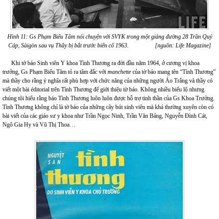
Hình 11
: Gs Phạm Biểu Tâm nói chuyện với SVYK trong một giảng đường 28 Trần Quý
Cáp, Sàigòn sau vụ Thầy bị bắt trước biến cố 1963. [nguồn: Life Magazine]
Khi tờ báo Sinh viên Y khoa Tình Thương ra đời đầu năm 1964, ở cương vị khoa
trưởng, Gs Phạm Biểu Tâm tỏ ra tâm đắc với
manchette
của tờ báo mang tên “Tình Thương”
mà thầy cho rằng ý nghĩa rất phù hợp với chức năng của những người Áo Trắng và thầy có
viết một bài éditorial trên Tình Thương để giới thiệu tờ báo. Không nhiều biểu lộ nhưng
chúng tôi hiểu rằng báo Tình Thương luôn luôn được hỗ trợ tinh thần của Gs Khoa Trưởng.
Tình Thương không chỉ là tờ báo của những cây bút sinh viên mà khá thường xuyên còn có
bài viết của các giáo sư y khoa như Trần Ngọc Ninh, Trần Văn Bảng, Nguyễn Đình Cát,
Ngô Gia Hy và Vũ Thị Thoa…