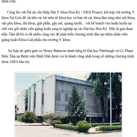
Bình Dân.
Cùng lúc với Dự án của Hiệp Hội Y khoa Hoa Kỳ / AMA Project, kết hợp với trường Y
khoa Sài Gòn để cải tiến các bộ môn từ khoa học cơ bản tới các khoa lâm sàng như nội khoa,
sản phụ khoa, nhi khoa, giải phẫu, gây mê, quang tuyến... với kế hoạch vừa huấn luyện tại
chỗ vừa gửi nhân viên giảng huấn sang tu nghiệp tại các Đại học Hoa Kỳ. Đây là giai đoạn
thầy Tâm đã bỏ ra rất nhiều công sức để phát triển chương trình đào tạo thêm nhân viên
giảng huấn Khoa Giải phẫu cho trường Y khoa.
Sự hợp tác giữa giáo sư Henry Bahnson danh tiếng từ Đại học Pittsburgh và Gs Phạm
Biểu Tâm tại Bệnh viện Bình Dân được coi là thành công nhất trong số những chương trình
được AMA bảo trợ.