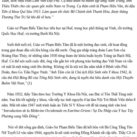
Tuần, tước hiệu Hàn Lâm Viên Đại Phu. Cụ khai khẩn và thành lập làng Nam Trung, tỉnh
Thừa Thiên cho các quan gốc miền Nam ra Trung. Cụ thân sinh là Phạm Hữu Văn, thi đậu
Tiến sĩ khoa Quí Sửu 1913. Làm quan tới chức Bố Chánh tỉnh Thanh Hóa, được thăng
Thượng Thư Trị Sứ khi đã về hưu.”
Giáo sư Phạm Biểu Tâm học tiểu học tại Huế, trung học phổ thông tại Vinh, rồi trường
Quốc Học Huế, và trường Bưởi Hà Nội.
Suốt thời tuổi trẻ, Giáo sư Phạm Biểu Tâm đã là một hướng đạo sinh, rất hoạt động
trong giai đoạn dầu sôi lửa bỏng của đất nước. Ông gia nhập tráng đoàn Lam Sơn của
Hoàng Đạo Thúy, từ những năm 1930 từng tham dự khóa huấn luyện Tráng tại Bạch Mã,
Huế. Có thể nói suốt cuộc đời, ông vẫn gắn bó với phong trào hướng đạo Việt Nam và vẫn
cứ mãi là một tráng sinh lên đường. Không chỉ là nội trú lâu năm nhất ở Bệnh viện Phủ
Doãn, theo Gs Trần Ngọc Ninh:
"Anh Tâm còn là Chủ tịch Hội Sinh viên Y khoa 1942, là
cầu thủ Đội Bóng Rổ của Tổng Hội Sinh viên, đang là tuyển thủ hữu danh của Hội Thuyền
Buồm Việt Nam,"
(1)
Năm 1932, thầy Tâm theo học Trường Y Khoa Hà Nội, sau Bác sĩ Tôn Thất Tùng một
năm. Sau khi tốt nghiệp y khoa, vẫn tiếp tục tình nguyện ở lại làm Nội Trú Bệnh Viện thêm 8
năm. Mãi tới năm 1947 mới trình luận án Tiến Sĩ Y Khoa với đề tài mang tính văn hoá:
“Introduction de la Médecine Occidentale en Extrême-Orient / Sự Du Nhập của Y học Tây
Phương sang Viễn Đông”.
Nói về đời sống gia đình, Giáo-Sư Phạm Biểu Tâm đã kết hôn với Bà Công Tằng Tôn
Nữ Tuyết Lê vào năm 1944, nguyên là nữ sinh trường Đồng Khánh rất cấp tiến. Thầy Cô có