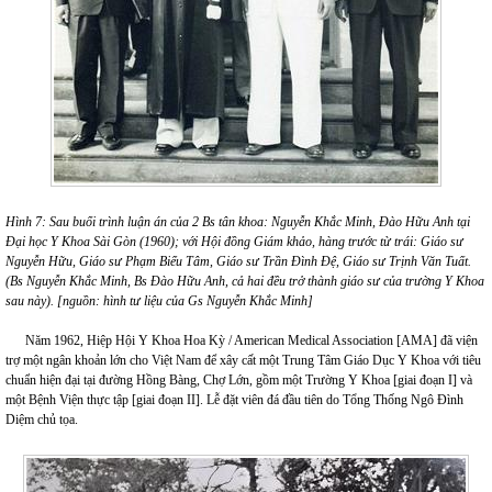
Hình 7: Sau b
uổi trình luận án của 2 Bs tân khoa: Nguyễn Khắc Minh, Đào Hữu Anh tại
Đại học Y Khoa Sài Gòn (1960); với Hội đồng Giám khảo, hàng trước từ trái: Giáo sư
Nguyễn Hữu, Giáo sư Phạm Biểu Tâm, Giáo sư Trần Đình Đệ, Giáo sư Trịnh Văn Tuất.
(Bs Nguyễn Khắc Minh, Bs Đào Hữu Anh, cả hai đều trở thành giáo sư của trường Y Khoa
sau này). [nguồn: hình tư liệu của Gs Nguyễn Khắc Minh]
Năm 1962, Hiệp Hội Y Khoa Hoa Kỳ / American Medical Association [AMA] đã viện
trợ một ngân khoản lớn cho Việt Nam để xây cất một Trung Tâm Giáo Dục Y Khoa với tiêu
chuẩn hiện đại tại đường Hồng Bàng, Chợ Lớn, gồm một Trường Y Khoa [giai đoạn I] và
một Bệnh Viện thực tập [giai đoạn II]. Lễ đặt viên đá đầu tiên do Tổng Thống Ngô Đình
Diệm chủ tọa.