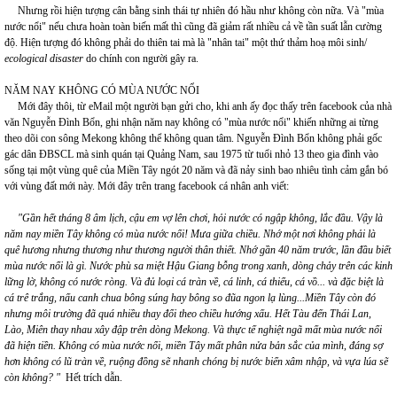
Nhưng rồi hiện tượng cân bằng sinh thái tự nhiên đó hầu như không còn nữa. Và "mùa
nước nổi" nếu chưa hoàn toàn biến mất thì cũng đã giảm rất nhiều cả về tần suất lẫn cường
độ. Hiện tượng đó không phải do thiên tai mà là "nhân tai" một thứ thảm hoạ môi sinh/
ecological disaster
do chính con người gây ra.
NĂM NAY KHÔNG CÓ MÙA NƯỚC NỔI
Mới đây thôi, từ eMail một người bạn gửi cho, khi anh ấy đọc thấy trên facebook của nhà
văn Nguyễn Đình Bổn, ghi nhận năm nay không có "mùa nước nổi" khiến những ai từng
theo dõi con sông Mekong không thể không quan tâm. Nguyễn Đình Bổn không phải gốc
gác dân ĐBSCL mà sinh quán tại Quảng Nam, sau 1975 từ tuổi nhỏ 13 theo gia đình vào
sống tại một vùng quê của Miền Tây ngót 20 năm và đã nảy sinh bao nhiêu tình cảm gắn bó
với vùng đất mới này. Mới đây trên trang facebook cá nhân anh viết:
"Gần hết tháng 8 âm lịch, cậu em vợ lên chơi, hỏi nước có ngập không, lắc đầu. Vậy là
năm nay miền Tây không có mùa nước nổi! Mưa giữa chiều. Nhớ một nơi không phải là
quê hương nhưng thương như thương người thân thiết. Nhớ gần 40 năm trước, lần đầu biết
mùa nước nổi là gì. Nước phù sa miệt Hậu Giang bỗng trong xanh, dòng chảy trên các kinh
lững lờ, không có nước ròng. Và đủ loại cá tràn về, cá linh, cá thiểu, cá vồ... và đặc biệt là
cá trê trắng, nấu canh chua bông súng hay bông so đũa ngon lạ lùng...Miền Tây còn đó
nhưng môi trường đã quá nhiều thay đổi theo chiều hướng xấu. Hết Tàu đến Thái Lan,
Lào, Miên thay nhau xây đập trên dòng Mekong. Và thực tế nghiệt ngã mất mùa nước nổi
đã hiện tiền. Không có mùa nước nổi, miền Tây mất phân nửa bản sắc của mình, đáng sợ
hơn không có lũ tràn về, ruộng đồng sẽ nhanh chóng bị nước biển xâm nhập, và vựa lúa sẽ
còn không? "
Hết trích dẫn.