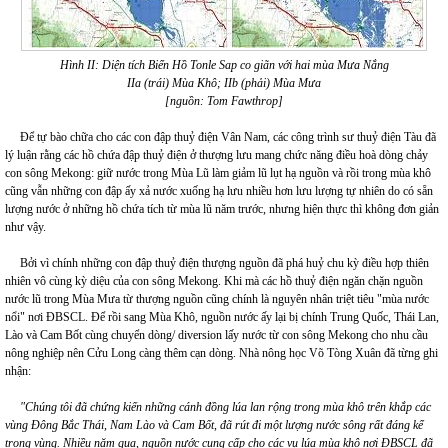
Hình II: Diện tích Biển Hồ Tonle Sap co giãn với hai mùa Mưa Nắng
IIa (trái) Mùa Khô; IIb (phải) Mùa Mưa
[nguồn: Tom Fawthrop]
Để tự bào chữa cho các con đập thuỷ điện Vân Nam, các công trình sư thuỷ điện Tàu đã
lý luận rằng các hồ chứa đập thuỷ điện ở thượng lưu mang chức năng điều hoà dòng chảy
con sông Mekong: giữ nước trong Mùa Lũ làm giảm lũ lụt hạ nguồn và rồi trong mùa khô
cũng vẫn những con đập ấy xả nước xuống hạ lưu nhiều hơn lưu lượng tự nhiên do có sẵn
lượng nước ở những hồ chứa tích từ mùa lũ năm trước, nhưng hiện thực thì không đơn giản
như vậy.
Bởi vì chính những con đập thuỷ điện thượng nguồn đã phá huỷ chu kỳ điều hợp thiên
nhiên vô cùng kỳ diệu của con sông Mekong. Khi mà các hồ thuỷ điện ngăn chặn nguồn
nước lũ trong Mùa Mưa từ thượng nguồn cũng chính là nguyên nhân triệt tiêu "mùa nước
nổi" nơi ĐBSCL. Để rồi sang Mùa Khô, nguồn nước ấy lại bị chính Trung Quốc, Thái Lan,
Lào và Cam Bốt cùng chuyển dòng/ diversion lấy nước từ con sông Mekong cho nhu cầu
nông nghiệp nên Cửu Long càng thêm cạn dòng. Nhà nông học Võ Tòng Xuân đã từng ghi
nhận:
"Chúng tôi đã chứng kiến những cánh đồng lúa lan rộng trong mùa khô trên khắp các
vùng Đông Bắc Thái, Nam Lào và Cam Bốt, đã rút đi một lượng nước sông rất đáng kể
trong vùng. Nhiều năm qua, nguồn nước cung cấp cho các vụ lúa mùa khô nơi ĐBSCL đã