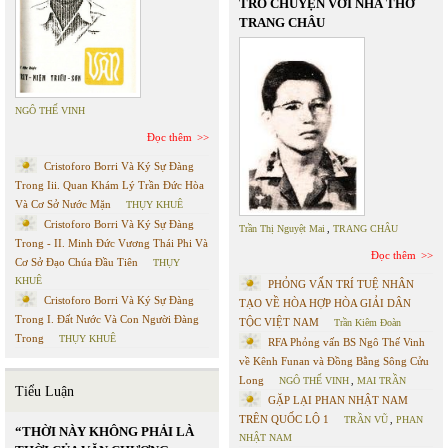
TRÒ CHUYỆN VỚI NHÀ THƠ
TRANG CHÂU
NGÔ THẾ VINH
Đọc thêm
Cristoforo Borri Và Ký Sự Đàng
Trong Iii. Quan Khám Lý Trần Đức Hòa
Và Cơ Sở Nước Mặn
THỤY KHUÊ
Cristoforo Borri Và Ký Sự Đàng
Trần Thị Nguyệt Mai
,
TRANG CHÂU
Trong - II. Minh Đức Vương Thái Phi Và
Đọc thêm
Cơ Sở Đạo Chúa Đầu Tiên
THỤY
KHUÊ
PHỎNG VẤN TRÍ TUỆ NHÂN
Cristoforo Borri Và Ký Sự Đàng
TẠO VỀ HÒA HỢP HÒA GIẢI DÂN
Trong I. Đất Nước Và Con Người Đàng
TỘC VIỆT NAM
Trần Kiêm Đoàn
Trong
THỤY KHUÊ
RFA Phỏng vấn BS Ngô Thế Vinh
về Kênh Funan và Đồng Bằng Sông Cửu
Long
NGÔ THẾ VINH
,
MAI TRẦN
Tiểu Luận
GẶP LẠI PHAN NHẬT NAM
TRÊN QUỐC LỘ 1
TRẦN VŨ
,
PHAN
“THỜI NÀY KHÔNG PHẢI LÀ
NHẬT NAM