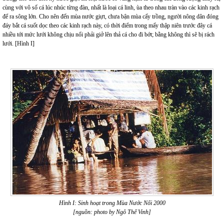
cùng với vô số cá lúc nhúc từng đàn, nhất là loại cá linh, ùa theo nhau tràn vào các kinh rạch
để ra sông lớn. Cho nên đến mùa nước giựt, chưa bận mùa cấy trồng, người nông dân đóng
đáy bắt cá suốt dọc theo các kinh rạch này, có thời điểm trong mấy thập niên trước đây cá
nhiều tới mức lưới không chịu nổi phải giở lên thả cá cho đi bớt; bằng không thì sẽ bị rách
lưới. [Hình I]
Hình I: Sinh hoạt trong Mùa Nước Nổi 2000
[nguồn: photo by Ngô Thế Vinh]