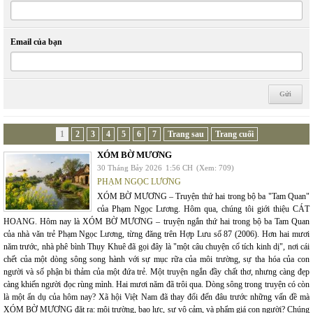
Email của bạn
1
2
3
4
5
6
7
Trang sau
Trang cuối
XÓM BỜ MƯƠNG
30 Tháng Bảy 2026
1:56 CH
(Xem: 709)
PHẠM NGỌC LƯƠNG
XÓM BỜ MƯƠNG – Truyện thứ hai trong bộ ba "Tam Quan"
của Phạm Ngọc Lương. Hôm qua, chúng tôi giới thiệu CÁT
HOANG. Hôm nay là XÓM BỜ MƯƠNG – truyện ngắn thứ hai trong bộ ba Tam Quan
của nhà văn trẻ Phạm Ngọc Lương, từng đăng trên Hợp Lưu số 87 (2006). Hơn hai mươi
năm trước, nhà phê bình Thụy Khuê đã gọi đây là "một câu chuyện cổ tích kinh dị", nơi cái
chết của một dòng sông song hành với sự mục rữa của môi trường, sự tha hóa của con
người và số phận bi thảm của một đứa trẻ. Một truyện ngắn đầy chất thơ, nhưng càng đẹp
càng khiến người đọc rùng mình. Hai mươi năm đã trôi qua. Dòng sông trong truyện có còn
là một ẩn dụ của hôm nay? Xã hội Việt Nam đã thay đổi đến đâu trước những vấn đề mà
XÓM BỜ MƯƠNG đặt ra: môi trường, bạo lực, sự vô cảm, và phẩm giá con người? Chúng