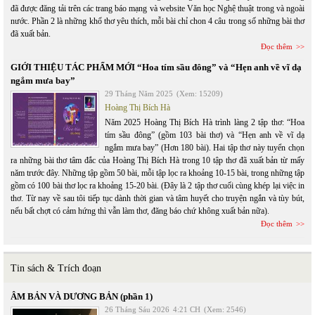
đã được đăng tải trên các trang báo mạng và website Văn học Nghệ thuật trong và ngoài
nước. Phần 2 là những khổ thơ yêu thích, mỗi bài chỉ chon 4 câu trong số những bài thơ
đã xuất bản.
Đọc thêm
GIỚI THIỆU TÁC PHẨM MỚI “Hoa tím sầu đông” và “Hẹn anh về vĩ dạ
ngắm mưa bay”
29 Tháng Năm 2025
(Xem: 15209)
Hoàng Thị Bích Hà
Năm 2025 Hoàng Thị Bích Hà trình làng 2 tập thơ: “Hoa
tím sầu đông” (gồm 103 bài thơ) và “Hẹn anh về vĩ dạ
ngắm mưa bay” (Hơn 180 bài). Hai tập thơ này tuyển chọn
ra những bài thơ tâm đắc của Hoàng Thị Bích Hà trong 10 tập thơ đã xuất bản từ mấy
năm trước đây. Những tập gồm 50 bài, mỗi tập lọc ra khoảng 10-15 bài, trong những tập
gồm có 100 bài thơ lọc ra khoảng 15-20 bài. (Đây là 2 tập thơ cuối cùng khép lại việc in
thơ. Từ nay về sau tôi tiếp tục dành thời gian và tâm huyết cho truyện ngắn và tùy bút,
nếu bất chợt có cảm hứng thì vẫn làm thơ, đăng báo chứ không xuất bản nữa).
Đọc thêm
Tin sách & Trích đoạn
ÂM BẢN VÀ DƯƠNG BẢN (phần 1)
26 Tháng Sáu 2026
4:21 CH
(Xem: 2546)