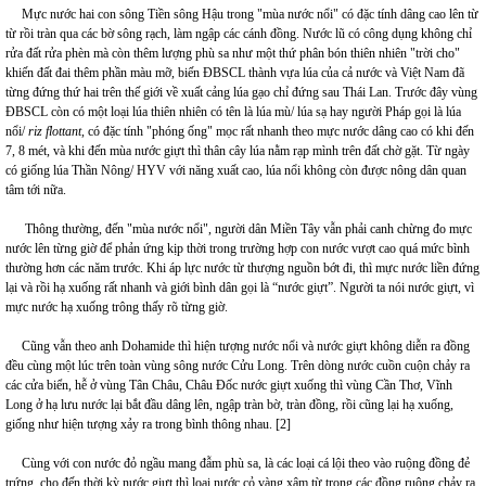
Mực nước hai con sông Tiền sông Hậu trong "mùa nước nổi" có đặc tính dâng cao lên từ
từ rồi tràn qua các bờ sông rạch, làm ngập các cánh đồng. Nước lũ có công dụng không chỉ
rửa đất rửa phèn mà còn thêm lượng phù sa như một thứ phân bón thiên nhiên "trời cho"
khiến đất đai thêm phần màu mỡ, biến ĐBSCL thành vựa lúa của cả nước và Việt Nam đã
từng đứng thứ hai trên thế giới về xuất cảng lúa gạo chỉ đứng sau Thái Lan. Trước đây vùng
ĐBSCL còn có một loại lúa thiên nhiên có tên là lúa mù/ lúa sạ hay người Pháp gọi là lúa
nổi/
riz flottant
, có đặc tính "phóng ống" mọc rất nhanh theo mực nước dâng cao có khi đến
7, 8 mét, và khi đến mùa nước giựt thì thân cây lúa nằm rạp mình trên đất chờ gặt. Từ ngày
có giống lúa Thần Nông/ HYV với năng xuất cao, lúa nổi không còn được nông dân quan
tâm tới nữa.
Thông thường, đến "mùa nước nổi", người dân Miền Tây vẫn phải canh chừng đo mực
nước lên từng giờ để phản ứng kịp thời trong trường hợp con nước vượt cao quá mức bình
thường hơn các năm trước. Khi áp lực nước từ thượng nguồn bớt đi, thì mực nước liền đứng
lại và rồi hạ xuống rất nhanh và giới bình dân gọi là “nước giựt”. Người ta nói nước giựt, vì
mực nước hạ xuống trông thấy rõ từng giờ.
Cũng vẫn theo anh Dohamide thì hiện tượng nước nổi và nước giựt không diễn ra đồng
đều cùng một lúc trên toàn vùng sông nước Cửu Long. Trên dòng nước cuồn cuộn chảy ra
các cửa biển, hễ ở vùng Tân Châu, Châu Đốc nước giựt xuống thì vùng Cần Thơ, Vĩnh
Long ở hạ lưu nước lại bắt đầu dâng lên, ngập tràn bờ, tràn đồng, rồi cũng lại hạ xuống,
giống như hiện tượng xảy ra trong bình thông nhau. [2]
Cùng với con nước đỏ ngầu mang đẫm phù sa, là các loại cá lội theo vào ruộng đồng đẻ
trứng, cho đến thời kỳ nước giựt thì loại nước cỏ vàng xậm từ trong các đồng ruộng chảy ra,