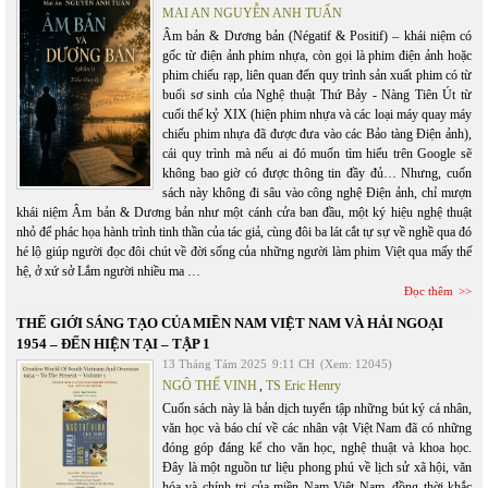
MAI AN NGUYỄN ANH TUẤN
Âm bản & Dương bản (Négatif & Positif) – khái niệm có
gốc từ điện ảnh phim nhựa, còn gọi là phim điện ảnh hoặc
phim chiếu rạp, liên quan đến quy trình sản xuất phim có từ
buổi sơ sinh của Nghệ thuật Thứ Bảy - Nàng Tiên Út từ
cuối thế kỷ XIX (hiện phim nhựa và các loại máy quay máy
chiếu phim nhựa đã được đưa vào các Bảo tàng Điện ảnh),
cái quy trình mà nếu ai đó muốn tìm hiểu trên Google sẽ
không bao giờ có được thông tin đầy đủ… Nhưng, cuốn
sách này không đi sâu vào công nghệ Điện ảnh, chỉ mượn
khái niệm Âm bản & Dương bản như một cánh cửa ban đầu, một ký hiệu nghệ thuật
nhỏ để phác họa hành trình tinh thần của tác giả, cùng đôi ba lát cắt tự sự về nghề qua đó
hé lộ giúp người đọc đôi chút về đời sống của những người làm phim Việt qua mấy thế
hệ, ở xứ sở Lắm người nhiều ma …
Đọc thêm
THẾ GIỚI SÁNG TẠO CỦA MIỀN NAM VIỆT NAM VÀ HẢI NGOẠI
1954 – ĐẾN HIỆN TẠI – TẬP 1
13 Tháng Tám 2025
9:11 CH
(Xem: 12045)
NGÔ THẾ VINH
,
TS Eric Henry
Cuốn sách này là bản dịch tuyển tập những bút ký cá nhân,
văn học và báo chí về các nhân vật Việt Nam đã có những
đóng góp đáng kể cho văn học, nghệ thuật và khoa học.
Đây là một nguồn tư liệu phong phú về lịch sử xã hội, văn
hóa và chính trị của miền Nam Việt Nam, đồng thời khắc