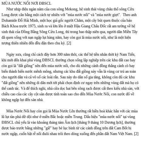
MÙA NƯỚC NỔI NƠI ĐBSCL
Như nhịp điệu ngàn năm của con sông Mekong, hệ sinh thái vùng châu thổ sông Cửu
Long được cân bằng một cách tự nhiên với "mùa nước nổi" và "mùa nước giựt". Theo anh
Dohamide Đỗ Hải Minh, một học giả gốc người Chăm, một cây bút quen thuộc của báo
Bách Khoa trước 1975, sinh ra và lớn lên ở miệt Hậu Giang Châu Đốc rất am tường về hệ
sinh thái của Đồng Bằng Sông Cửu Long, thì trong bao thập niên qua, người dân Miền Tây
đã quen sống với nạn ngập lụt hàng năm, hay còn gọi là mùa nước nổi, như là một hiện
tượng thiên nhiên đến đều đặn theo chu kỳ. [2]
Ngày xưa, cũng chỉ cách đây hơn 300 năm thôi, các thế hệ tiền nhân thời kỳ Nam Tiến,
khi mới đến khai phá vùng ĐBSCL thường chọn sống lập nghiệp trên các khu đất cao hay
còn gọi là “đất giồng” nên đến mùa nước nổi, cho dù những cánh đồng thẳng cánh cò bay
biến thành biển nước mênh mông, nhưng các khu đất giồng này vẫn là vùng cư trú an toàn
cho người dân và cả vô số các loài rắn. Sau này do dân số gia tăng, không còn đủ các khu
"đất giồng" nên những di dân mới tới phải chọn định cư ngay trên những vùng đất mà họ có
thể canh tác. Và để thích nghi, nhà cửa dọc hai bên sông rạch được cất theo kiểu nhà sàn, với
chiều cao của các cây cột sàn được tính toán sao cho đến Mùa Nước Nổi, con nước đổ về
không ngập lụt đến sàn nhà.
Mùa Nước Nổi hay còn gọi là Mùa Nước Lên thường rất hiền hoà khác hẳn với các mùa
lũ lụt tàn phá dữ dội như ở miền Bắc hoặc miền Trung. Dấu hiệu "mùa nước nổi" tại vùng
ĐBSCL chủ yếu là vào khoảng tháng tám Âm lịch [tháng 9 tháng 10 Dương lịch], thường
được báo trước bằng những "giề" hay bè lục bình từ các cánh đồng trên đất Cam Bốt bị
nước ngập, cuốn bật rễ nối đuôi nhau trôi theo dòng xuống đến phần đất Nam Việt Nam. [2]