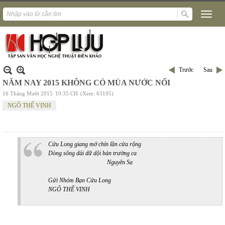
Trước
Sau
NĂM NAY 2015 KHÔNG CÓ MÙA NƯỚC NỔI
16 Tháng Mười 2015
10:35 CH
(Xem: 63195)
NGÔ THẾ VINH
Cửu Long giang mở chín lần cửa rộng
Dòng sông dài dữ dội bản trường ca
Nguyên Sa
Gửi Nhóm Bạn Cửu Long
NGÔ THẾ VINH