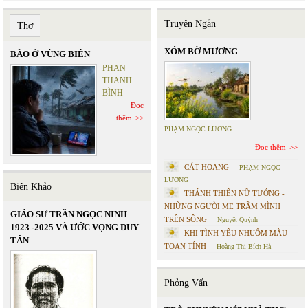
Truyện Ngắn
Thơ
XÓM BỜ MƯƠNG
BÃO Ở VÙNG BIÊN
PHAN
THANH
BÌNH
Đọc
thêm
PHẠM NGỌC LƯƠNG
Đọc thêm
CÁT HOANG
PHẠM NGỌC
LƯƠNG
Biên Khảo
THÁNH THIÊN NỮ TƯỚNG -
NHỮNG NGƯỜI MẸ TRẦM MÌNH
GIÁO SƯ TRẦN NGỌC NINH
TRÊN SÔNG
Nguyệt Quỳnh
1923 -2025 VÀ ƯỚC VỌNG DUY
KHI TÌNH YÊU NHUỐM MÀU
TÂN
TOAN TÍNH
Hoàng Thị Bích Hà
Phỏng Vấn