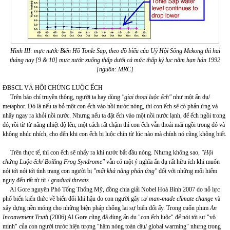
Hình III: mực nước Biển Hồ Tonle Sap, theo đồ biểu của Uỷ Hội Sông Mekong thì hai
tháng nay [9 & 10] mực nước xuống thấp dưới cả mức thấp kỷ lục năm hạn hán 1992
[nguồn: MRC]
ĐBSCL VÀ HỘI CHỨNG LUỘC ẾCH
Trên báo chí truyền thông, người ta hay dùng
"giai thoại luộc ếch"
như một ẩn dụ/
metaphor. Đó là nếu ta bỏ một con ếch vào nồi nước nóng, thì con ếch sẽ có phản ứng và
nhẩy ngay ra khỏi nồi nước. Nhưng nếu ta đặt ếch vào một nồi nước lạnh, để ếch ngồi trong
đó, rồi từ từ nâng nhiệt độ lên, một cách rất chậm thì con ếch vẫn thoải mái ngồi trong đó và
không nhúc nhích, cho đến khi con ếch bị luộc chín từ lúc nào mà chính nó cũng không biết.
Trên thực tế, thì con ếch sẽ nhẩy ra khi nước bắt đầu nóng. Nhưng không sao,
"Hội
chứng Luộc ếch/ Boiling Frog Syndrome"
vẫn có một ý nghĩa ẩn dụ rất hữu ích khi muốn
nói tới nói tới tình trạng con người bị
"mất khả năng phản ứng"
đối với những mối hiểm
nguy đến rất từ từ /
gradual
threats
.
Al Gore nguyên Phó Tổng Thống Mỹ, đồng chia giải Nobel Hoà Bình 2007 do nỗ lực
phổ biến kiến thức về biến đổi khí hậu do con người gây ra/
man-made climate change
và
xây dựng nền móng cho những biện pháp chống lại sự biến đổi ấy. Trong cuốn phim
An
Inconvenient Truth
(2006) Al Gore cũng đã dùng ẩn dụ "con ếch luộc" để nói tới sự "vô
minh" của con người trước hiện tượng "hâm nóng toàn cầu/ global warming" nhưng trong