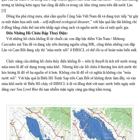
tương tự không kém nguy hại cũng đã diễn ra trong các khu rừng mưa trên đất nước Lào.
[3]
Đồng lõa phá rừng mưa, nhà cầm quyền Cộng Sản Việt Nam đã và đang trực tiếp “tự gây
ra một thảm họa môi sinh –
self-inflicted ecological disaster,”
với hậu quả lâu dài không chỉ
ở đồng bằng châu thổ mà trên khắp ngả sông rạch và nguồn nước của cả một quốc gia.
Đến Những Hồ Chứa Đập Thuỷ Điện:
Với những hồ chứa khổng lồ từ chuỗi các con đập bậc thềm Vân Nam /
Mekong
Cascades
mà Tàu đã và đang xây trên thượng nguồn sông MK, cộng thêm những con đập
Lào và Cam Bốt đang xây thì "mùa nước nổi" ở ĐBSCL có thể rồi ra sẽ hoàn toàn biến mất.
Chức năng của những hồ chứa thủy điện khổng lồ -- trên lý thuyết là tích trữ nước trong
mùa mưa lũ để xử dụng trong mùa khô. Nhưng khi các hồ chứa ở thượng lưu tích nước thì
lưu lượng lũ đổ về hạ nguồn sẽ ít hơn. Không còn lũ đổ về có nghĩa là không còn
"mùa
nước nổi".
Với hậu quả là Biển Hồ Tonle Sap trên Cam Bốt sẽ không được làm đầy, và vào
mùa khô nước từ Biển Hồ chảy về ĐBSCL ít đi và đồng thời với mực nước biển ngày một
dâng cao/ S
ea Level Rise
thì nạn nhiễm mặn ngày càng gia tăng trầm trọng.