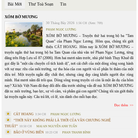
Bài Mới
Thư Toà Soạn
Tin
XÓM BỜ MƯƠNG
30 Tháng Bảy 2026
1:56 CH
(Xem: 709)
PHẠM NGỌC LƯƠNG
XÓM BỜ MƯƠNG – Truyện thứ hai trong bộ ba "Tam
Quan" của Phạm Ngọc Lương. Hôm qua, chúng tôi giới
thiệu CÁT HOANG. Hôm nay là XÓM BỜ MƯƠNG –
truyện ngắn thứ hai trong bộ ba Tam Quan của nhà văn trẻ Phạm Ngọc Lương, từng
đăng trên Hợp Lưu số 87 (2006). Hơn hai mươi năm trước, nhà phê bình Thụy Khuê đã
gọi đây là "một câu chuyện cổ tích kinh dị", nơi cái chết của một dòng sông song hành
với sự mục rữa của môi trường, sự tha hóa của con người và số phận bi thảm của một
đứa trẻ. Một truyện ngắn đầy chất thơ, nhưng càng đẹp càng khiến người đọc rùng
mình. Hai mươi năm đã trôi qua. Dòng sông trong truyện có còn là một ẩn dụ của hôm
nay? Xã hội Việt Nam đã thay đổi đến đâu trước những vấn đề mà XÓM BỜ MƯƠNG
đặt ra: môi trường, bạo lực, sự vô cảm, và phẩm giá con người? Chúng tôi xin giới thiệu
lại truyện ngắn này. Câu trả lời, có lẽ, xin dành cho mỗi bạn đọc.
Đọc thêm
CÁT HOANG
3:34 CH
PHẠM NGỌC LƯƠNG
“THỜI NÀY KHÔNG PHẢI LÀ THỜI CỦA VĂN CHƯƠNG NGHỆ
THUẬT”
10:50 CH
MAI AN NGUYỄN ANH TUẤN
BÃO Ở VÙNG BIÊN
10:23 CH
PHAN THANH BÌNH