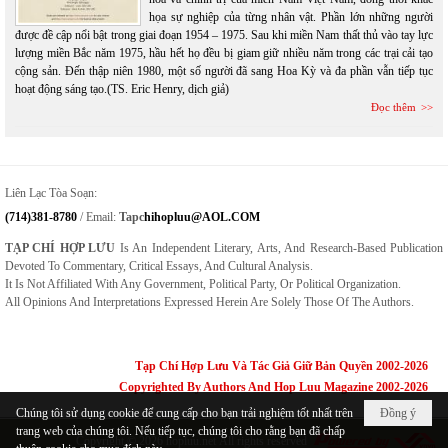
họa sự nghiệp của từng nhân vật. Phần lớn những người
được đề cập nổi bật trong giai đoạn 1954 – 1975. Sau khi miền Nam thất thủ vào tay lực
lượng miền Bắc năm 1975, hầu hết họ đều bị giam giữ nhiều năm trong các trại cải tạo
cộng sản. Đến thập niên 1980, một số người đã sang Hoa Kỳ và đa phần vẫn tiếp tục
hoạt động sáng tạo.(TS. Eric Henry, dịch giả)
Đọc thêm
Liên Lạc Tòa Soạn:
(714)381-8780
/ Email:
Tapc
Hihopluu@AOL.COM
TẠP CHÍ HỢP LƯU
Is An Independent Literary, Arts, And Research-Based Publication
Devoted To Commentary, Critical Essays, And Cultural Analysis.
It Is Not Affiliated With Any Government, Political Party, Or Political Organization.
All Opinions And Interpretations Expressed Herein Are Solely Those Of The Authors.
Tạp Chí Hợp Lưu Và Tác Giả Giữ Bản Quyền 2002-2026
Copyrighted By Authors And Hop Luu Magazine 2002-2026
Chúng tôi sử dụng cookie để cung cấp cho bạn trải nghiệm tốt nhất trên
Đồng ý
trang web của chúng tôi. Nếu tiếp tục, chúng tôi cho rằng bạn đã chấp
Copyright © 2026
hopluu.net
All rights reserved