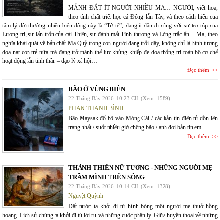
MẢNH ĐẤT ÍT NGƯỜI NHIỀU MA… NGƯỜI, viết hoa,
theo tính chất triết học cả Đông lẫn Tây, và theo cách hiểu của
tâm lý đời thường nhiều biến động này là “Tử tế”, đang ít dần đi cùng với sự teo tóp của
Lương tri, sự lẩn trốn của cái Thiện, sự đánh mất Tình thương và Lòng trắc ẩn… Ma, theo
nghĩa khái quát về bản chất Ma Quỷ trong con người đang trỗi dậy, không chỉ là hình tượng
dọa nạt con trẻ nữa mà đang trở thành thế lực khủng khiếp đe dọa thống trị toàn bộ cơ chế
hoạt động lẫn tinh thần – đạo lý xã hội…
Đọc thêm
BÃO Ở VÙNG BIÊN
22 Tháng Bảy 2026
10:23 CH
(Xem: 1589)
PHAN THANH BÌNH
Bão Maysak đổ bộ vào Móng Cái / các bản tin điện tử dồn lên
trang nhất / suốt nhiều giờ chống bão / anh đợi bản tin em
Đọc thêm
THÁNH THIÊN NỮ TƯỚNG - NHỮNG NGƯỜI MẸ
TRẦM MÌNH TRÊN SÔNG
22 Tháng Bảy 2026
10:14 CH
(Xem: 1328)
Nguyệt Quỳnh
Đất nước ta khởi đi từ hình bóng một người mẹ thuở hồng
hoang. Lịch sử chúng ta khởi đi từ lời ru và những cuộc phân ly. Giữa huyền thoại về những