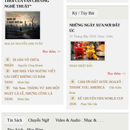
THỜI CỦA VĂN CHƯƠNG
NGHỆ THUẬT”
Ký / Tùy Bút
NHỮNG NGÀY XƯA NƠI ĐẤT
ÚC
11 Tháng Bảy 2026
(Xem: 2108)
MAI AN NGUYỄN ANH TUẤN
Đọc thêm
DI SẢN VÔ THỪA
NHẬN
Nguyễn Công Khanh
PHAN NHẬT BẮC
KHI NHÀ VĂN NGỪNG VIẾT:
Đọc thêm
CÁI CHẾT KHÔNG CÓ ĐÁM
CÁM ƠN ĐẤT NƯỚC HOA KỲ -
TANG
Minh Hạo
THANK YOU, AMERICA
Trần Kiêm
Việt Nam- THÁNG TƯ: KHI MỘT
Đoàn
NGÀY LÀ LỄ, NHƯNG CŨNG LÀ
KỂ CHUYỆN FIFA WORLD CUP
TANG
Minh Hạo
2026
Phan Tấn Uẩn
Tin Sách
Chuyển Ngữ
Video & Audio : Nhạc & . . .
Đọc Sách - Mạn Đàm