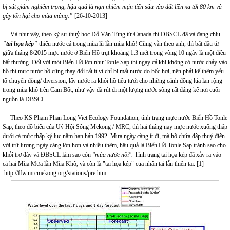
bị sút giảm nghiêm trọng, hậu quả là nạn nhiễm mặn tiến sâu vào đất liền xa tới 80 km và
gây tổn hại cho mùa màng.”
[26-10-2013]
Và như vậy, theo kỹ sư thuỷ học Đỗ Văn Tùng từ Canada thì ĐBSCL đã và đang chịu
"tai họa kép"
thiếu nước cả trong mùa lũ lẫn mùa khô! Cũng vẫn theo anh, thì bắt đầu từ
giữa tháng 8/2015 mực nước ở Biển Hồ trụt khoảng 1.3 mét trong vòng 10 ngày là một điều
bất thường. Đối với một Biển Hồ lớn như Tonle Sap thì ngay cả khi không có nước chảy vào
hồ thì mực nước hồ cũng thay đổi rất ít vì chỉ bị mất nước do bốc hơi, nên phải kể thêm yếu
tố chuyển dòng/ diversion, lấy nước ra khỏi hồ tiêu tưới cho những cánh đồng lúa lan rộng
trong mùa khô trên Cam Bốt, như vậy đã rút đi một lượng nước sông rất đáng kể nơi cuối
nguồn là ĐBSCL.
Theo KS Phạm Phan Long Viet Ecology Foundation, tình trạng mực nước Biển Hồ Tonle
Sap, theo đồ biểu của Uỷ Hội Sông Mekong / MRC, thì hai tháng nay mực nước xuống thấp
dưới cả mức thấp kỷ lục năm hạn hán 1992. Mưa ngày càng ít đi, mà hồ chứa đập thuỷ điện
với trữ lượng ngày càng lớn hơn và nhiều thêm, hậu quả là Biển Hồ Tonle Sap tránh sao cho
khỏi trơ đáy và ĐBSCL làm sao còn
"mùa nước nổi".
Tình trạng tai họa kép đã xảy ra vào
cả hai Mùa Mưa lẫn Mùa Khô, và còn là "tai họa kép" của nhân tai lẫn thiên tai. [1]
http://ffw.mrcmekong.org/stations/pre.htm