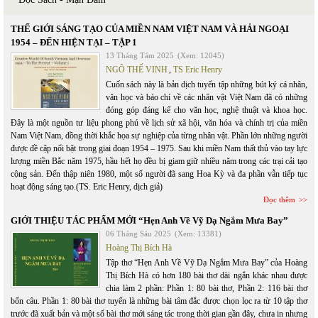
THẾ GIỚI SÁNG TẠO CỦA MIỀN NAM VIỆT NAM VÀ HẢI NGOẠI
1954 – ĐẾN HIỆN TẠI – TẬP 1
13 Tháng Tám 2025
(Xem: 12045)
NGÔ THẾ VINH
,
TS Eric Henry
Cuốn sách này là bản dịch tuyển tập những bút ký cá nhân,
văn học và báo chí về các nhân vật Việt Nam đã có những
đóng góp đáng kể cho văn học, nghệ thuật và khoa học.
Đây là một nguồn tư liệu phong phú về lịch sử xã hội, văn hóa và chính trị của miền
Nam Việt Nam, đồng thời khắc họa sự nghiệp của từng nhân vật. Phần lớn những người
được đề cập nổi bật trong giai đoạn 1954 – 1975. Sau khi miền Nam thất thủ vào tay lực
lượng miền Bắc năm 1975, hầu hết họ đều bị giam giữ nhiều năm trong các trại cải tạo
cộng sản. Đến thập niên 1980, một số người đã sang Hoa Kỳ và đa phần vẫn tiếp tục
hoạt động sáng tạo.(TS. Eric Henry, dịch giả)
Đọc thêm
GIỚI THIỆU TÁC PHẨM MỚI “Hẹn Anh Về Vỹ Dạ Ngắm Mưa Bay”
06 Tháng Sáu 2025
(Xem: 13381)
Hoàng Thị Bích Hà
Tập thơ “Hẹn Anh Về Vỹ Dạ Ngắm Mưa Bay” của Hoàng
Thị Bích Hà có hơn 180 bài thơ dài ngắn khác nhau được
chia làm 2 phần: Phần 1: 80 bài thơ, Phần 2: 116 bài thơ
bốn câu. Phần 1: 80 bài thơ tuyển là những bài tâm đắc được chọn lọc ra từ 10 tập thơ
trước đã xuất bản và một số bài thơ mới sáng tác trong thời gian gần đây, chưa in nhưng