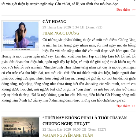
tôi xin giới thiệu lại truyện ngắn này. Câu trả lời, có lẽ, xin dành cho mỗi bạn đọc.
Đọc thêm
CÁT HOANG
29 Tháng Bảy 2026
3:34 CH
(Xem: 792)
PHẠM NGỌC LƯƠNG
Có những tác phẩm không thuộc về một thời điểm. Chúng lặng
lẽ nằm lại trên trang giấy nhiều năm, rồi một ngày nào đó bỗng
hiện lên với sức nặng như thể vừa mới được viết hôm qua. Cát
Hoang là một truyện ngắn như vậy. Lần đầu xuất hiện trên Tạp chí Hợp Lưu bởi lối viết tối
giản, đứt đoạn như điện ảnh, ngôn ngữ đầy ký hiệu, và một thế giới nghệ thuật khiến người
đọc vừa bối rối vừa ám ảnh. Nhà phê bình Thụy Khuê từng nhận xét đây là một truyện ngắn
có cấu trúc của thơ hiện đại, nơi mỗi câu chữ đều trở thành một ám hiệu, buộc người đọc
phải đọc bằng trực giác nhiều hơn bằng cốt truyện. Trong thế giới ấy, có một bãi đất nổi giữa
dòng sông, một cộng đồng sống như chưa từng biết đến ánh sáng của văn minh, nơi trẻ em
không được học chữ, nơi người biết chữ bị gọi là "con điên", và nơi bạo lực dần trở thành
trật tự bình thường. Đó là một không gian hư cấu. Nhưng điều khiến Cát Hoang sống mãi
không nằm ở tính hư cấu ấy, mà ở khả năng đánh thức những câu hỏi chưa bao giờ cũ:
Đọc thêm
“THỜI NÀY KHÔNG PHẢI LÀ THỜI CỦA VĂN
CHƯƠNG NGHỆ THUẬT”
22 Tháng Bảy 2026
10:50 CH
(Xem: 1327)
MAI AN NGUYỄN ANH TUẤN