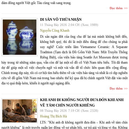
đám đông người Việt gốc Tàu cùng vali sang trọng.
Đọc thêm
DI SẢN VÔ THỪA NHẬN
11 Tháng Bảy 2026
2:04 CH
(Xem: 1989)
Nguyễn Công Khanh
Di sản ngàn đời của ông cha để lại mà mình không biết đến,
không biết quý, thì đó là một điều đáng để cho chúng ta phải
suy nghĩ! Cuộc triển lãm Vietnamese Ceramic: A Separate
Tradition (Tạm dịch là Đồ Gốm Việt Nam: Một Truyền Thống
Riêng Biệt), của viện bảo tàng Seattle Art Museum được trưng
bày trong từ những năm qua, vẫn còn để lại một số đồ cổ Việt Nam tiêu biểu. Tôi đã tham
dự để giúp một số việc chuyển ngữ và một vài vấn đề tổ chức liên quan đến cộng đồng.
Chính trong dịp này, tôi có cơ hội tìm hiểu thêm về các viện bảo tàng và nhất là có dịp nghiên
cứu về đồ gốm Việt Nam mà trong bao nhiêu thế kỷ qua đã bị chính người Việt đặt vào một
địa vị quá thấp kém, khiến ít người ngó ngàng đến.
Đọc thêm
KHI ANH ĐI KHÔNG NGƯỜI ĐƯA ĐÓN KHI ANH
VỀ TÁM CHÍN NGƯỜI KHIÊNG
08 Tháng Bảy 2026
7:19 CH
(Xem: 2328)
Hoàng Thị Bích Hà
LTS: "Khi anh đi không người đưa đón – Khi anh về tám chín
người khiêng" là một truyện ngắn lay động về sự phản bội, sự trả giá và lòng vị tha. Không