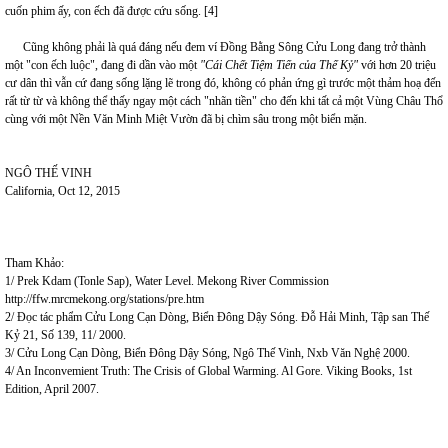
cuốn phim ấy, con ếch đã được cứu sống. [4]
Cũng không phải là quá đáng nếu đem ví Đồng Bằng Sông Cửu Long đang trở thành
một "con ếch luộc", đang đi dần vào một
"Cái Chết Tiệm Tiến của Thế Kỷ"
với hơn 20 triệu
cư dân thì vẫn cứ đang sống lặng lẽ trong đó, không có phản ứng gì trước một thảm hoạ đến
rất từ từ và không thể thấy ngay một cách "nhãn tiền" cho đến khi tất cả một Vùng Châu Thổ
cùng với một Nền Văn Minh Miệt Vườn đã bị chìm sâu trong một biển mặn.
NGÔ THẾ VINH
California, Oct 12, 2015
Tham Khảo:
1/ Prek Kdam (Tonle Sap), Water Level. Mekong River Commission
http://ffw.mrcmekong.org/stations/pre.htm
2/ Đọc tác phẩm Cửu Long Cạn Dòng, Biển Đông Dậy Sóng. Đỗ Hải Minh, Tập san Thế
Kỷ 21, Số 139, 11/ 2000.
3/ Cửu Long Cạn Dòng, Biển Đông Dậy Sóng, Ngô Thế Vinh, Nxb Văn Nghệ 2000.
4/ An Inconvemient Truth: The Crisis of Global Warming. Al Gore. Viking Books, 1st
Edition, April 2007.