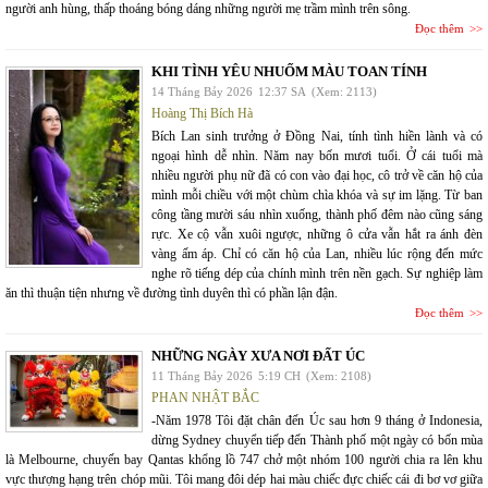
người anh hùng, thấp thoáng bóng dáng những người mẹ trầm mình trên sông.
Đọc thêm
KHI TÌNH YÊU NHUỐM MÀU TOAN TÍNH
14 Tháng Bảy 2026
12:37 SA
(Xem: 2113)
Hoàng Thị Bích Hà
Bích Lan sinh trưởng ở Đồng Nai, tính tình hiền lành và có
ngoại hình dễ nhìn. Năm nay bốn mươi tuổi. Ở cái tuổi mà
nhiều người phụ nữ đã có con vào đại học, cô trở về căn hộ của
mình mỗi chiều với một chùm chìa khóa và sự im lặng. Từ ban
công tầng mười sáu nhìn xuống, thành phố đêm nào cũng sáng
rực. Xe cộ vẫn xuôi ngược, những ô cửa vẫn hắt ra ánh đèn
vàng ấm áp. Chỉ có căn hộ của Lan, nhiều lúc rộng đến mức
nghe rõ tiếng dép của chính mình trên nền gạch. Sự nghiệp làm
ăn thì thuận tiện nhưng về đường tình duyên thì có phần lận đận.
Đọc thêm
NHỮNG NGÀY XƯA NƠI ĐẤT ÚC
11 Tháng Bảy 2026
5:19 CH
(Xem: 2108)
PHAN NHẬT BẮC
-Năm 1978 Tôi đặt chân đến Úc sau hơn 9 tháng ở Indonesia,
dừng Sydney chuyển tiếp đến Thành phố một ngày có bốn mùa
là Melbourne, chuyến bay Qantas khổng lồ 747 chở một nhóm 100 người chia ra lên khu
vực thượng hạng trên chóp mũi. Tôi mang đôi dép hai màu chiếc đực chiếc cái đi bơ vơ giữa