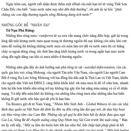
Ngày hôm sau, người viết nhận được thêm một eMail của một bạn trẻ từ vùng Thất Sơn
Châu Đốc cho biết:
"mùa nước năm nay nhỏ đến thất thường",
rồi anh ấy tự hỏi:
"phải
chăng các con đập thượng nguồn sông Mekong đang tích nước?"
NHỮNG GỐC RỄ "NHÂN TAI"
Từ Nạn Phá Rừng:
Những khu rừng mưa /
rainforest
từ xa xưa vẫn mang chức năng điều hợp, giữ lại trong
lòng đất một lượng nước mưa quan trọng từ thượng nguồn thì nay không còn nữa, khi cơn
mưa đổ xuống thì không những nước mưa sói mòn làm trơ đất và nước mưa thì cứ thẳng
chảy ra ngoài dòng sông, tức thời làm tăng khối lượng nước và trong ngắn hạn mực nước
sông đột ngột dâng cao khi có mưa nhiều ở thượng nguồn.
Những năm gần đây do ảnh hưởng nạn phá rừng tự sát –
suicidal deforestation
, của các
quốc gia lưu vực sông Mekong: của người Tàu trên Vân Nam, của người Lào người Cam
Bốt ở vùng Hạ Lưu Sông Mekong với hai đồng lõa dấu mặt là Thái Lan và Việt Nam, khiến
cho người dân Việt nơi ĐBSCL càng thêm khốn khổ: tới mùa mưa lũ đổ về sớm hơn, nhanh
hơn lại lớn hơn khiến nhà nông trở tay không kịp gây tổn hại nặng mùa màng và cả về nhân
mạng. Và tiếp đến mùa khô do không còn những khu rừng mưa như những tấm bọt biển
khổng lồ giữ nước nên hậu quả tất yếu là hạn hán.
Tin Reuters gửi đi từ Nam Vang,
“Nhóm Môi Sinh Anh – Global Witness tố cáo các nhà
lãnh đạo quân sự Việt Nam đã dính líu đến vụ đốn rừng lậu đại quy mô, đe dọa hủy hoại
các khu rừng cấm của Cam Bốt. Những cây gỗ quý bị đốn bừa bãi ấy được đưa qua ngả
Gia Lai, Sông Bé để chuyển xuống cảng Quy Nhơn hay Sài Gòn trước khi xuất cảng.”
Bản
tin ấy viết tiếp,
“Một vụ làm ăn buôn bán lớn lao như thế, bất chấp luật pháp phải là kết
quả của sự tham ô và đồng lõa ở cấp chánh quyền cao nhất của hai nước.”
Một tình huống