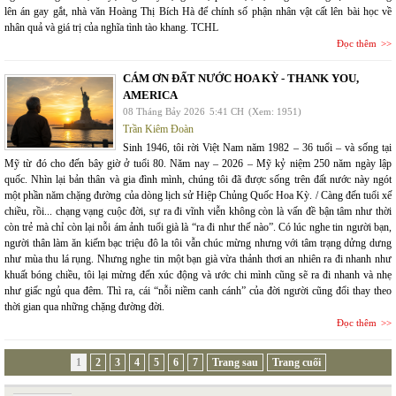
lên án gay gắt, nhà văn Hoàng Thị Bích Hà để chính số phận nhân vật cất lên bài học về
nhân quả và giá trị của nghĩa tình tào khang. TCHL
Đọc thêm
CÁM ƠN ĐẤT NƯỚC HOA KỲ - THANK YOU,
AMERICA
08 Tháng Bảy 2026
5:41 CH
(Xem: 1951)
Trần Kiêm Đoàn
Sinh 1946, tôi rời Việt Nam năm 1982 – 36 tuổi – và sống tại
Mỹ từ đó cho đến bây giờ ở tuổi 80. Năm nay – 2026 – Mỹ kỷ niệm 250 năm ngày lập
quốc. Nhìn lại bản thân và gia đình mình, chúng tôi đã được sống trên đất nước này ngót
một phần năm chặng đường của dòng lịch sử Hiệp Chủng Quốc Hoa Kỳ. / Càng đến tuổi xế
chiều, rồi... chạng vạng cuộc đời, sự ra đi vĩnh viễn không còn là vấn đề bận tâm như thời
còn trẻ mà chỉ còn lại nỗi ám ảnh tuổi già là “ra đi như thế nào”. Có lúc nghe tin người bạn,
người thân làm ăn kiếm bạc triệu đô la tôi vẫn chúc mừng nhưng với tâm trạng dửng dưng
như mùa thu lá rụng. Nhưng nghe tin một bạn già vừa thảnh thơi an nhiên ra đi nhanh như
khuất bóng chiều, tôi lại mừng đến xúc động và ước chi mình cũng sẽ ra đi nhanh và nhẹ
như giấc ngủ qua đêm. Thì ra, cái “nỗi niềm canh cánh” của đời người cũng đổi thay theo
thời gian qua những chặng đường đời.
Đọc thêm
1
2
3
4
5
6
7
Trang sau
Trang cuối