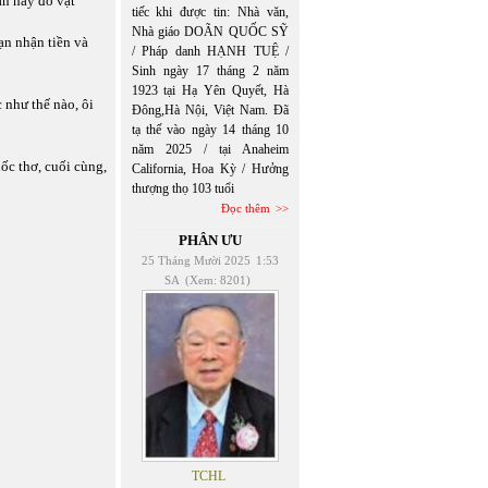
ăn hay đồ vật
tiếc khi được tin: Nhà văn,
Nhà giáo DOÃN QUỐC SỸ
ạn nhận tiền và
/ Pháp danh HẠNH TUỆ /
Sinh ngày 17 tháng 2 năm
1923 tại Hạ Yên Quyết, Hà
 như thế nào, ôi
Đông,Hà Nội, Việt Nam. Đã
tạ thế vào ngày 14 tháng 10
năm 2025 / tại Anaheim
ốc thơ, cuối cùng,
California, Hoa Kỳ / Hưởng
thượng thọ 103 tuổi
Đọc thêm
PHÂN ƯU
25 Tháng Mười 2025
1:53
SA
(Xem: 8201)
TCHL