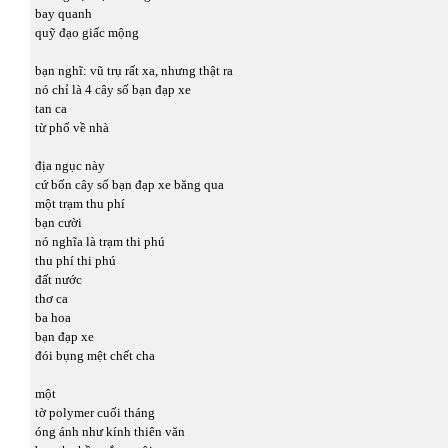
bay quanh
quỹ đạo giấc mộng
bạn nghĩ: vũ trụ rất xa, nhưng thật ra
nó chỉ là 4 cây số bạn đạp xe
tan ca
từ phố về nhà
địa ngục này
cứ bốn cây số bạn đạp xe băng qua
một trạm thu phí
bạn cười
nó nghĩa là trạm thi phú
thu phí thi phú
đất nước
thơ ca
ba hoa
bạn đạp xe
đói bụng mệt chết cha
một
tờ polymer cuối tháng
óng ánh như kính thiên văn