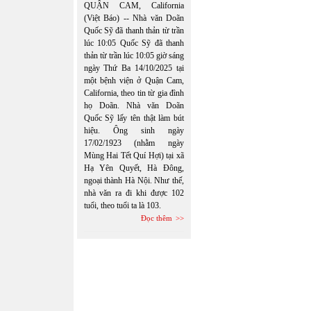
QUẬN CAM, California
(Việt Báo) -- Nhà văn Doãn
Quốc Sỹ đã thanh thản từ trần
lúc 10:05 Quốc Sỹ đã thanh
thản từ trần lúc 10:05 giờ sáng
ngày Thứ Ba 14/10/2025 tại
một bệnh viện ở Quận Cam,
California, theo tin từ gia đình
họ Doãn. Nhà văn Doãn
Quốc Sỹ lấy tên thật làm bút
hiệu. Ông sinh ngày
17/02/1923 (nhằm ngày
Mùng Hai Tết Quí Hợi) tại xã
Hạ Yên Quyết, Hà Đông,
ngoại thành Hà Nội. Như thế,
nhà văn ra đi khi được 102
tuổi, theo tuổi ta là 103.
Đọc thêm