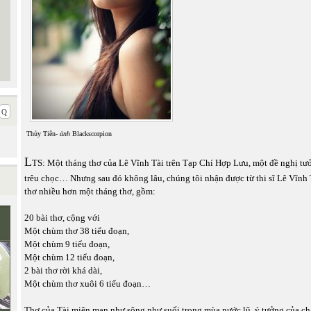
Thủy Tiên-
ảnh
Blackscorpion
L
TS: Một tháng thơ của Lê Vĩnh Tài trên Tạp Chí Hợp Lưu, một đề nghị tư
trêu chọc… Nhưng sau đó không lâu, chúng tôi nhận được từ thi sĩ Lê Vĩnh 
thơ nhiều hơn một tháng thơ, gồm:
20 bài thơ, cộng với
Một chùm thơ 38 tiểu đoạn,
Một chùm 9 tiểu đoạn,
Một chùm 12 tiểu đoạn,
2 bài thơ rời khá dài,
Một chùm thơ xuôi 6 tiểu đoạn…
Thơ của Tài miên man như sông như suối trong mùa nước lũ, ý tưởng của ch