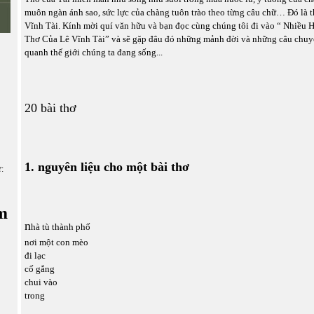
muôn ngàn ánh sao, sức lực của chàng tuôn trào theo từng câu chữ… Đó là t
Vĩnh Tài. Kính mời quí văn hữu và bạn đọc cùng chúng tôi đi vào “ Nhiều
Thơ Của Lê Vĩnh Tài” và sẽ gặp đâu đó những mảnh đời và những câu chuy
quanh thế giới chúng ta đang sống...
20 bài thơ
1. nguyên liệu cho một bài thơ
ữ:
m
n
hà tù thành phố
nơi một con mèo
đi lạc
cố gắng
chui vào
trong