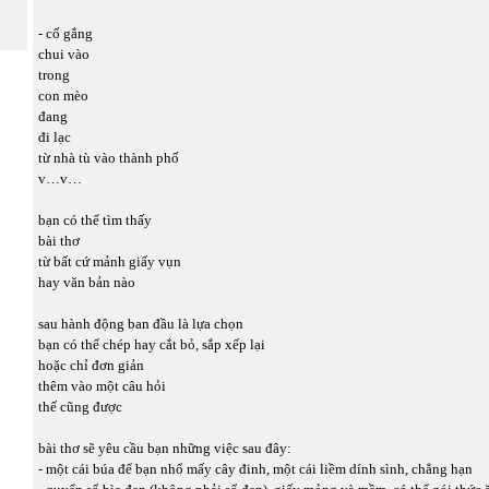
- cố gắng
chui vào
trong
con mèo
đang
đi lạc
từ nhà tù vào thành phố
v…v…
bạn có thể tìm thấy
bài thơ
từ bất cứ mảnh giấy vụn
hay văn bản nào
sau hành động ban đầu là lựa chọn
bạn có thể chép hay cắt bỏ, sắp xếp lại
hoặc chỉ đơn giản
thêm vào một câu hỏi
thế cũng được
bài thơ sẽ yêu cầu bạn những việc sau đây:
- một cái búa để bạn nhổ mấy cây đinh, một cái liềm dính sình, chẳng hạn