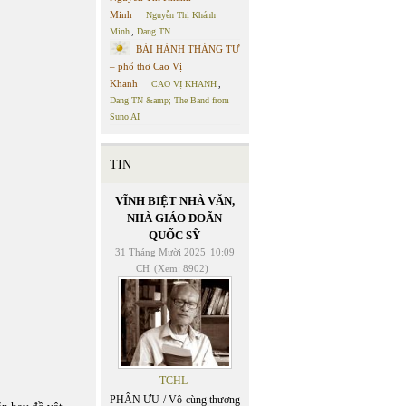
Minh
Nguyễn Thị Khánh
Minh
,
Dang TN
BÀI HÀNH THÁNG TƯ
– phổ thơ Cao Vị
Khanh
CAO VỊ KHANH
,
Dang TN &amp; The Band from
Suno AI
TIN
VĨNH BIỆT NHÀ VĂN,
NHÀ GIÁO DOÃN
QUỐC SỸ
31 Tháng Mười 2025
10:09
CH
(Xem: 8902)
TCHL
PHÂN ƯU / Vô cùng thương