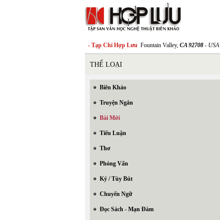
- Tạp Chí Hợp Lưu
Fountain Valley,
CA 92708
- USA
THỂ LOẠI
Biên Khảo
Truyện Ngắn
Bài Mới
Tiểu Luận
Thơ
Phỏng Vấn
Ký / Tùy Bút
Chuyển Ngữ
Đọc Sách - Mạn Đàm