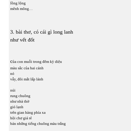
lồng lộng
mênh mông…
3. bài thơ, có cái gì long lanh
như vết đốt
c
ủa con muỗi trong đêm kỳ diệu
màu sắc của hai cánh
nó
vẫy, đôi mắt lấp lánh
núi
rung chuông
như nhà thờ
gió lạnh
trên gian hàng phía xa
hội chợ giá rẻ
bán những tiếng chuông màu trắng