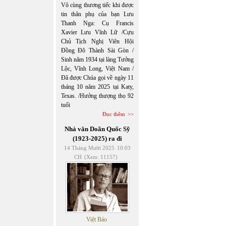
Vô cùng thương tiếc khi được
tin thân phụ của bạn Lưu
Thanh Nga: Cụ Francis
Xavier Lưu Vĩnh Lữ /Cựu
Chủ Tịch Nghị Viên Hội
Đồng Đô Thành Sài Gòn /
Sinh năm 1934 tại làng Tưởng
Lộc, Vĩnh Long, Việt Nam /
Đã được Chúa gọi về ngày 11
tháng 10 năm 2025 tại Katy,
Texas. /Hưởng thượng thọ 92
tuổi
Đọc thêm
Nhà văn Doãn Quốc Sỹ
(1923-2025) ra đi
14 Tháng Mười 2025
10:03
CH
(Xem: 11157)
Việt Báo