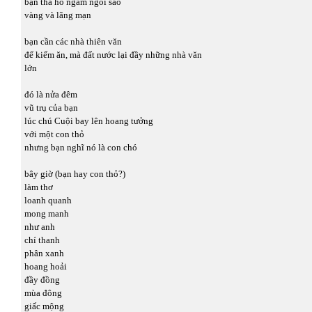
bạn tha hồ ngắm ngôi sao
vàng và lãng mạn
bạn cần các nhà thiên văn
để kiếm ăn, mà đất nước lại đầy những nhà văn
lớn
đó là nửa đêm
vũ trụ của bạn
lúc chú Cuội bay lên hoang tưởng
với một con thỏ
nhưng bạn nghĩ nó là con chó
bây giờ (bạn hay con thỏ?)
làm thơ
loanh quanh
mong manh
như anh
chí thanh
phân xanh
hoang hoải
đầy đồng
mùa đông
giấc mộng