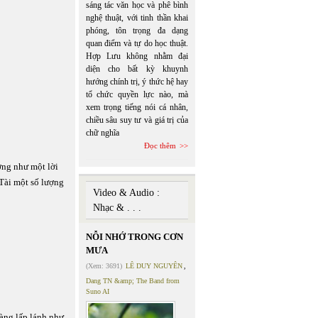
sáng tác văn học và phê bình
nghệ thuật, với tinh thần khai
phóng, tôn trọng đa dạng
quan điểm và tự do học thuật.
Hợp Lưu không nhằm đại
diện cho bất kỳ khuynh
hướng chính trị, ý thức hệ hay
tổ chức quyền lực nào, mà
xem trọng tiếng nói cá nhân,
chiều sâu suy tư và giá trị của
chữ nghĩa
Đọc thêm
ởng như một lời
Tài một số lượng
Video & Audio :
Nhạc & . . .
NỖI NHỚ TRONG CƠN
MƯA
(Xem: 3691)
LÊ DUY NGUYÊN
,
Dang TN &amp; The Band from
Suno AI
àng lấp lánh như