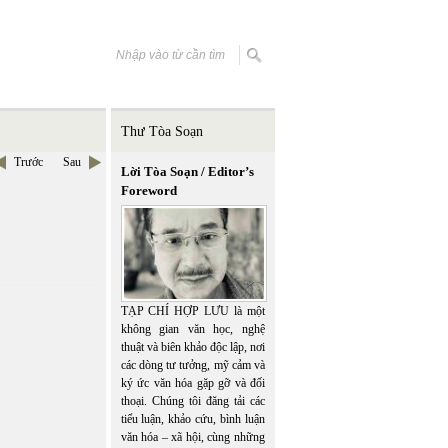
Thư Tòa Soạn
Trước
Sau
Lời Tòa Soạn / Editor’s
Foreword
TẠP CHÍ HỢP LƯU là một
không gian văn học, nghệ
thuật và biên khảo độc lập, nơi
các dòng tư tưởng, mỹ cảm và
ký ức văn hóa gặp gỡ và đối
thoại. Chúng tôi đăng tải các
tiểu luận, khảo cứu, bình luận
văn hóa – xã hội, cùng những