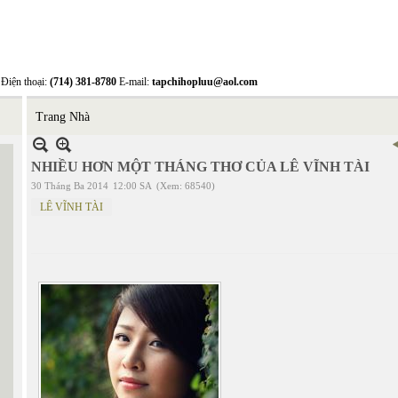
Điện thoại:
(714) 381-8780
E-mail:
tapchihopluu@aol.com
Trang Nhà
NHIỀU HƠN MỘT THÁNG THƠ CỦA LÊ VĨNH TÀI
30 Tháng Ba 2014
12:00 SA
(Xem: 68540)
LÊ VĨNH TÀI