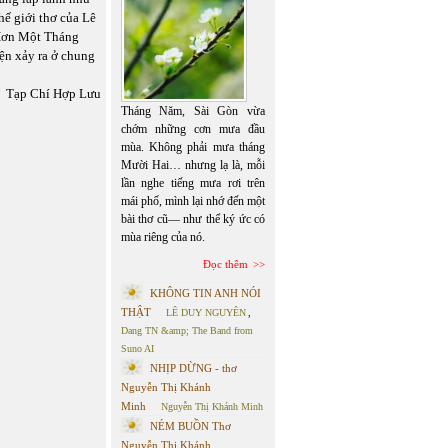
hế giới thơ của Lê
 Hơn Một Tháng
ện xảy ra ở chung
Tạp Chí Hợp Lưu
Tháng Năm, Sài Gòn vừa
chớm những cơn mưa đầu
mùa. Không phải mưa tháng
Mười Hai… nhưng lạ là, mỗi
lần nghe tiếng mưa rơi trên
mái phố, mình lại nhớ đến một
bài thơ cũ— như thể ký ức có
mùa riêng của nó.
Đọc thêm
KHÔNG TIN ANH NÓI
THẬT
LÊ DUY NGUYÊN
,
Dang TN &amp; The Band from
Suno AI
NHỊP DỪNG - thơ
Nguyễn Thị Khánh
Minh
Nguyễn Thị Khánh Minh
NÉM BUỒN Thơ
Nguyễn Thị Khánh