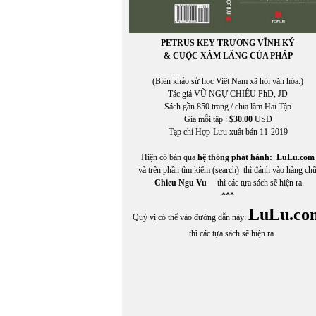
PETRUS KEY TRƯƠNG VĨNH KÝ
& CUỘC XÂM LĂNG CỦA PHÁP
(Biên khảo sử học Việt Nam xã hội văn hóa.)
Tác giả VŨ NGỰ CHIÊU PhD, JD
Sách gần 850 trang / chia làm Hai Tập
Gía mỗi tập :
$30.00
USD
Tạp chí Hợp-Lưu xuất bản 11-2019
Hiện có bán qua
hệ thống phát hành:
LuLu.com
và trên phần tìm kiếm (search) thì đánh vào hàng ch
Chieu Ngu Vu
thì các tựa sách sẽ hiện ra.
***
LuLu.co
Quý vị có thể vào đường dẫn này:
thì các tựa sách sẽ hiện ra.