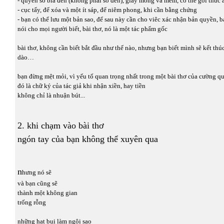
- quyển sổ bìa đen (không phải sổ đen), giấy mỏng và mềm, có thể gói thức 
- cục tẩy, để xóa và một ít sáp, để niêm phong, khi cần bằng chứng
- bạn có thể lưu một bản sao, để sau này cần cho viêc xác nhận bản quyền, b
nói cho mọi người biết, bài thơ, nó là một tác phẩm gốc
bài thơ, không cần biết bắt đầu như thế nào, nhưng bạn biết mình sẽ kết thúc
dào…
bạn đừng mệt mỏi, vì yếu tố quan trọng nhất trong một bài thơ của cường qu
đó là chữ ký của tác giả khi nhận xiền, hay tiền
không chỉ là nhuận bút...
2. khi chạm vào bài thơ
ngón tay của bạn không thể xuyên qua
n
hưng nó sẽ
và bạn cũng sẽ
thành một không gian
trống rỗng
những hạt bụi làm ngôi sao