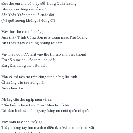
Đọc thơ em anh có thấy Đỗ Trung Quân không
Không, em đừng rủa sả như thế
Sân khấu không phải là cuộc đời
(Và quê hương không là động đĩ)
Vậy đọc thơ em anh thấy gì
Anh thấy Trịnh Công Sơn rè rè trong nhạc Phú Quang
Anh thấy ngày cũ cùng những tối tăm
Vậy, nếu đổ nước mắt vào thơ thì sao anh biết không
Em đổ nước đái vào thơ…hay đấy
Em giận, mộng mơ biến mất
Vần vè trở nên trơ trẽn cùng tung hứng lừa tình
Ôi những câu thơ nồng nàn
Anh chưa đọc hết
Những câu thơ ngập mưa và em
“Nỗi buồn chiến tranh” và “Mùa hè đỏ lửa”
Nỗi đau buốt sâu che ngang bằng nụ cười quên tổ quốc
Vậy hôm nay anh thấy gì
Thấy những tay lưu manh ở diễn đàn Asia chơi trò súc vật