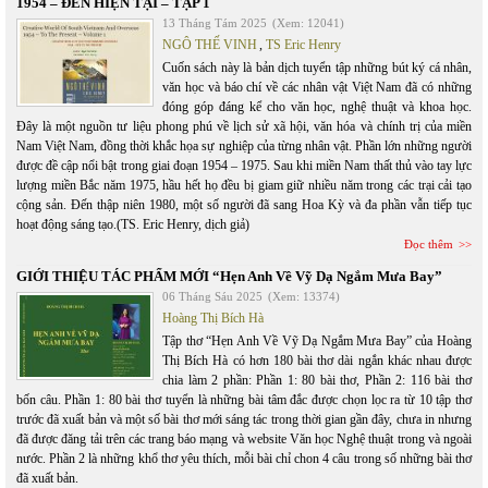
1954 – ĐẾN HIỆN TẠI – TẬP 1
13 Tháng Tám 2025
(Xem: 12041)
NGÔ THẾ VINH
,
TS Eric Henry
Cuốn sách này là bản dịch tuyển tập những bút ký cá nhân,
văn học và báo chí về các nhân vật Việt Nam đã có những
đóng góp đáng kể cho văn học, nghệ thuật và khoa học.
Đây là một nguồn tư liệu phong phú về lịch sử xã hội, văn hóa và chính trị của miền
Nam Việt Nam, đồng thời khắc họa sự nghiệp của từng nhân vật. Phần lớn những người
được đề cập nổi bật trong giai đoạn 1954 – 1975. Sau khi miền Nam thất thủ vào tay lực
lượng miền Bắc năm 1975, hầu hết họ đều bị giam giữ nhiều năm trong các trại cải tạo
cộng sản. Đến thập niên 1980, một số người đã sang Hoa Kỳ và đa phần vẫn tiếp tục
hoạt động sáng tạo.(TS. Eric Henry, dịch giả)
Đọc thêm
GIỚI THIỆU TÁC PHẨM MỚI “Hẹn Anh Về Vỹ Dạ Ngắm Mưa Bay”
06 Tháng Sáu 2025
(Xem: 13374)
Hoàng Thị Bích Hà
Tập thơ “Hẹn Anh Về Vỹ Dạ Ngắm Mưa Bay” của Hoàng
Thị Bích Hà có hơn 180 bài thơ dài ngắn khác nhau được
chia làm 2 phần: Phần 1: 80 bài thơ, Phần 2: 116 bài thơ
bốn câu. Phần 1: 80 bài thơ tuyển là những bài tâm đắc được chọn lọc ra từ 10 tập thơ
trước đã xuất bản và một số bài thơ mới sáng tác trong thời gian gần đây, chưa in nhưng
đã được đăng tải trên các trang báo mạng và website Văn học Nghệ thuật trong và ngoài
nước. Phần 2 là những khổ thơ yêu thích, mỗi bài chỉ chon 4 câu trong số những bài thơ
đã xuất bản.