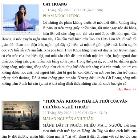
CÁT HOANG
29 Tháng Bảy 2026
3:34 CH
(Xem: 786)
PHẠM NGỌC LƯƠNG
Có những tác phẩm không thuộc về một thời điểm. Chúng lặng
lẽ nằm lại trên trang giấy nhiều năm, rồi một ngày nào đó bỗng
hiện lên với sức nặng như thể vừa mới được viết hôm qua. Cát
Hoang là một truyện ngắn như vậy. Lần đầu xuất hiện trên Tạp chí Hợp Lưu bởi lối viết tối
giản, đứt đoạn như điện ảnh, ngôn ngữ đầy ký hiệu, và một thế giới nghệ thuật khiến người
đọc vừa bối rối vừa ám ảnh. Nhà phê bình Thụy Khuê từng nhận xét đây là một truyện ngắn
có cấu trúc của thơ hiện đại, nơi mỗi câu chữ đều trở thành một ám hiệu, buộc người đọc
phải đọc bằng trực giác nhiều hơn bằng cốt truyện. Trong thế giới ấy, có một bãi đất nổi giữa
dòng sông, một cộng đồng sống như chưa từng biết đến ánh sáng của văn minh, nơi trẻ em
không được học chữ, nơi người biết chữ bị gọi là "con điên", và nơi bạo lực dần trở thành
trật tự bình thường. Đó là một không gian hư cấu. Nhưng điều khiến Cát Hoang sống mãi
không nằm ở tính hư cấu ấy, mà ở khả năng đánh thức những câu hỏi chưa bao giờ cũ:
Đọc thêm
“THỜI NÀY KHÔNG PHẢI LÀ THỜI CỦA VĂN
CHƯƠNG NGHỆ THUẬT”
22 Tháng Bảy 2026
10:50 CH
(Xem: 1319)
MAI AN NGUYỄN ANH TUẤN
MẢNH ĐẤT ÍT NGƯỜI NHIỀU MA… NGƯỜI, viết hoa,
theo tính chất triết học cả Đông lẫn Tây, và theo cách hiểu của
tâm lý đời thường nhiều biến động này là “Tử tế”, đang ít dần đi cùng với sự teo tóp của