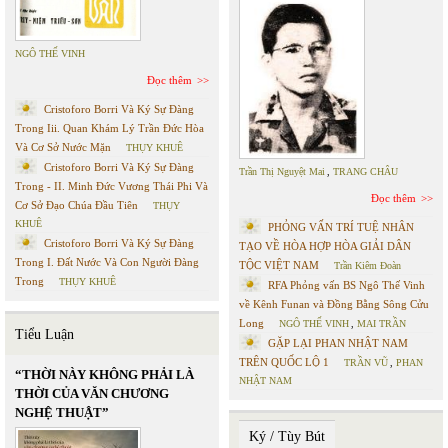
NGÔ THẾ VINH
Đọc thêm
Cristoforo Borri Và Ký Sự Đàng
Trong Iii. Quan Khám Lý Trần Đức Hòa
Và Cơ Sở Nước Mặn
THỤY KHUÊ
Cristoforo Borri Và Ký Sự Đàng
Trần Thị Nguyệt Mai
,
TRANG CHÂU
Trong - II. Minh Đức Vương Thái Phi Và
Đọc thêm
Cơ Sở Đạo Chúa Đầu Tiên
THỤY
KHUÊ
PHỎNG VẤN TRÍ TUỆ NHÂN
Cristoforo Borri Và Ký Sự Đàng
TẠO VỀ HÒA HỢP HÒA GIẢI DÂN
Trong I. Đất Nước Và Con Người Đàng
TỘC VIỆT NAM
Trần Kiêm Đoàn
Trong
THỤY KHUÊ
RFA Phỏng vấn BS Ngô Thế Vinh
về Kênh Funan và Đồng Bằng Sông Cửu
Long
NGÔ THẾ VINH
,
MAI TRẦN
Tiểu Luận
GẶP LẠI PHAN NHẬT NAM
TRÊN QUỐC LỘ 1
TRẦN VŨ
,
PHAN
“THỜI NÀY KHÔNG PHẢI LÀ
NHẬT NAM
THỜI CỦA VĂN CHƯƠNG
NGHỆ THUẬT”
Ký / Tùy Bút