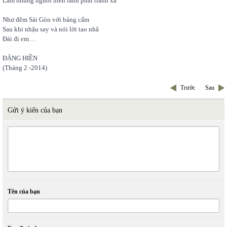
Làm những người hiền lành phải tránh xa
Như đêm Sài Gòn với bảng cấm
Sau khi nhậu say và nói lời tao nhã
Đái đi em…
ĐẶNG HIỀN
(Tháng 2 -2014)
Trước
Sau
Gửi ý kiến của bạn
Tên của bạn