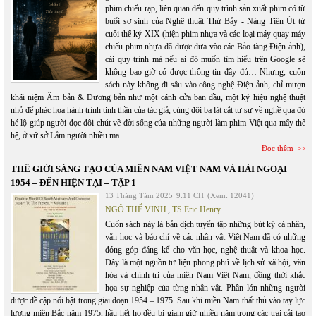
phim chiếu rạp, liên quan đến quy trình sản xuất phim có từ
buổi sơ sinh của Nghệ thuật Thứ Bảy - Nàng Tiên Út từ
cuối thế kỷ XIX (hiện phim nhựa và các loại máy quay máy
chiếu phim nhựa đã được đưa vào các Bảo tàng Điện ảnh),
cái quy trình mà nếu ai đó muốn tìm hiểu trên Google sẽ
không bao giờ có được thông tin đầy đủ… Nhưng, cuốn
sách này không đi sâu vào công nghệ Điện ảnh, chỉ mượn
khái niệm Âm bản & Dương bản như một cánh cửa ban đầu, một ký hiệu nghệ thuật
nhỏ để phác họa hành trình tinh thần của tác giả, cùng đôi ba lát cắt tự sự về nghề qua đó
hé lộ giúp người đọc đôi chút về đời sống của những người làm phim Việt qua mấy thế
hệ, ở xứ sở Lắm người nhiều ma …
Đọc thêm
THẾ GIỚI SÁNG TẠO CỦA MIỀN NAM VIỆT NAM VÀ HẢI NGOẠI
1954 – ĐẾN HIỆN TẠI – TẬP 1
13 Tháng Tám 2025
9:11 CH
(Xem: 12041)
NGÔ THẾ VINH
,
TS Eric Henry
Cuốn sách này là bản dịch tuyển tập những bút ký cá nhân,
văn học và báo chí về các nhân vật Việt Nam đã có những
đóng góp đáng kể cho văn học, nghệ thuật và khoa học.
Đây là một nguồn tư liệu phong phú về lịch sử xã hội, văn
hóa và chính trị của miền Nam Việt Nam, đồng thời khắc
họa sự nghiệp của từng nhân vật. Phần lớn những người
được đề cập nổi bật trong giai đoạn 1954 – 1975. Sau khi miền Nam thất thủ vào tay lực
lượng miền Bắc năm 1975, hầu hết họ đều bị giam giữ nhiều năm trong các trại cải tạo