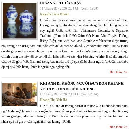
DI SẢN VÔ THỪA NHẬN
11 Tháng Bảy 2026
2:04 CH
(Xem: 1988)
Nguyễn Công Khanh
Di sản ngàn đời của ông cha để lại mà mình không biết đến,
không biết quý, thì đó là một điều đáng để cho chúng ta phải
suy nghĩ! Cuộc triển lãm Vietnamese Ceramic: A Separate
Tradition (Tạm dịch là Đồ Gốm Việt Nam: Một Truyền Thống
Riêng Biệt), của viện bảo tàng Seattle Art Museum được trưng
bày trong từ những năm qua, vẫn còn để lại một số đồ cổ Việt Nam tiêu biểu. Tôi đã tham
dự để giúp một số việc chuyển ngữ và một vài vấn đề tổ chức liên quan đến cộng đồng.
Chính trong dịp này, tôi có cơ hội tìm hiểu thêm về các viện bảo tàng và nhất là có dịp nghiên
cứu về đồ gốm Việt Nam mà trong bao nhiêu thế kỷ qua đã bị chính người Việt đặt vào một
địa vị quá thấp kém, khiến ít người ngó ngàng đến.
Đọc thêm
KHI ANH ĐI KHÔNG NGƯỜI ĐƯA ĐÓN KHI ANH
VỀ TÁM CHÍN NGƯỜI KHIÊNG
08 Tháng Bảy 2026
7:19 CH
(Xem: 2314)
Hoàng Thị Bích Hà
LTS: "Khi anh đi không người đưa đón – Khi anh về tám chín
người khiêng" là một truyện ngắn lay động về sự phản bội, sự trả giá và lòng vị tha. Không
lên án gay gắt, nhà văn Hoàng Thị Bích Hà để chính số phận nhân vật cất lên bài học về
nhân quả và giá trị của nghĩa tình tào khang. TCHL
Đọc thêm