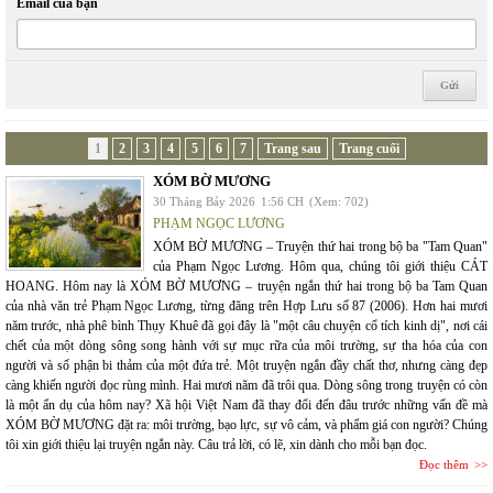
Email của bạn
1
2
3
4
5
6
7
Trang sau
Trang cuối
XÓM BỜ MƯƠNG
30 Tháng Bảy 2026
1:56 CH
(Xem: 702)
PHẠM NGỌC LƯƠNG
XÓM BỜ MƯƠNG – Truyện thứ hai trong bộ ba "Tam Quan"
của Phạm Ngọc Lương. Hôm qua, chúng tôi giới thiệu CÁT
HOANG. Hôm nay là XÓM BỜ MƯƠNG – truyện ngắn thứ hai trong bộ ba Tam Quan
của nhà văn trẻ Phạm Ngọc Lương, từng đăng trên Hợp Lưu số 87 (2006). Hơn hai mươi
năm trước, nhà phê bình Thụy Khuê đã gọi đây là "một câu chuyện cổ tích kinh dị", nơi cái
chết của một dòng sông song hành với sự mục rữa của môi trường, sự tha hóa của con
người và số phận bi thảm của một đứa trẻ. Một truyện ngắn đầy chất thơ, nhưng càng đẹp
càng khiến người đọc rùng mình. Hai mươi năm đã trôi qua. Dòng sông trong truyện có còn
là một ẩn dụ của hôm nay? Xã hội Việt Nam đã thay đổi đến đâu trước những vấn đề mà
XÓM BỜ MƯƠNG đặt ra: môi trường, bạo lực, sự vô cảm, và phẩm giá con người? Chúng
tôi xin giới thiệu lại truyện ngắn này. Câu trả lời, có lẽ, xin dành cho mỗi bạn đọc.
Đọc thêm