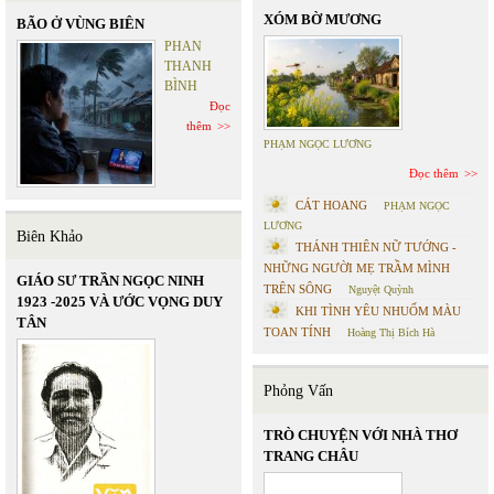
XÓM BỜ MƯƠNG
BÃO Ở VÙNG BIÊN
PHAN
THANH
BÌNH
Đọc
thêm
PHẠM NGỌC LƯƠNG
Đọc thêm
CÁT HOANG
PHẠM NGỌC
LƯƠNG
Biên Khảo
THÁNH THIÊN NỮ TƯỚNG -
NHỮNG NGƯỜI MẸ TRẦM MÌNH
GIÁO SƯ TRẦN NGỌC NINH
TRÊN SÔNG
Nguyệt Quỳnh
1923 -2025 VÀ ƯỚC VỌNG DUY
KHI TÌNH YÊU NHUỐM MÀU
TÂN
TOAN TÍNH
Hoàng Thị Bích Hà
Phỏng Vấn
TRÒ CHUYỆN VỚI NHÀ THƠ
TRANG CHÂU