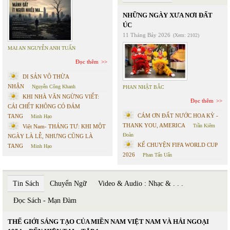
NHỮNG NGÀY XƯA NƠI ĐẤT
ÚC
11 Tháng Bảy 2026
(Xem: 2102)
MAI AN NGUYỄN ANH TUẤN
Đọc thêm
DI SẢN VÔ THỪA
NHẬN
Nguyễn Công Khanh
PHAN NHẬT BẮC
KHI NHÀ VĂN NGỪNG VIẾT:
Đọc thêm
CÁI CHẾT KHÔNG CÓ ĐÁM
CÁM ƠN ĐẤT NƯỚC HOA KỲ -
TANG
Minh Hạo
THANK YOU, AMERICA
Trần Kiêm
Việt Nam- THÁNG TƯ: KHI MỘT
Đoàn
NGÀY LÀ LỄ, NHƯNG CŨNG LÀ
KỂ CHUYỆN FIFA WORLD CUP
TANG
Minh Hạo
2026
Phan Tấn Uẩn
Tin Sách
Chuyển Ngữ
Video & Audio : Nhạc & . . .
Đọc Sách - Mạn Đàm
THẾ GIỚI SÁNG TẠO CỦA MIỀN NAM VIỆT NAM VÀ HẢI NGOẠI