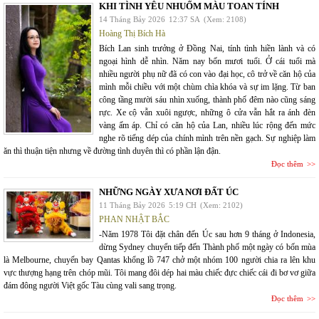
KHI TÌNH YÊU NHUỐM MÀU TOAN TÍNH
14 Tháng Bảy 2026
12:37 SA
(Xem: 2108)
Hoàng Thị Bích Hà
Bích Lan sinh trưởng ở Đồng Nai, tính tình hiền lành và có
ngoại hình dễ nhìn. Năm nay bốn mươi tuổi. Ở cái tuổi mà
nhiều người phụ nữ đã có con vào đại học, cô trở về căn hộ của
mình mỗi chiều với một chùm chìa khóa và sự im lặng. Từ ban
công tầng mười sáu nhìn xuống, thành phố đêm nào cũng sáng
rực. Xe cộ vẫn xuôi ngược, những ô cửa vẫn hắt ra ánh đèn
vàng ấm áp. Chỉ có căn hộ của Lan, nhiều lúc rộng đến mức
nghe rõ tiếng dép của chính mình trên nền gạch. Sự nghiệp làm
ăn thì thuận tiện nhưng về đường tình duyên thì có phần lận đận.
Đọc thêm
NHỮNG NGÀY XƯA NƠI ĐẤT ÚC
11 Tháng Bảy 2026
5:19 CH
(Xem: 2102)
PHAN NHẬT BẮC
-Năm 1978 Tôi đặt chân đến Úc sau hơn 9 tháng ở Indonesia,
dừng Sydney chuyển tiếp đến Thành phố một ngày có bốn mùa
là Melbourne, chuyến bay Qantas khổng lồ 747 chở một nhóm 100 người chia ra lên khu
vực thượng hạng trên chóp mũi. Tôi mang đôi dép hai màu chiếc đực chiếc cái đi bơ vơ giữa
đám đông người Việt gốc Tàu cùng vali sang trọng.
Đọc thêm