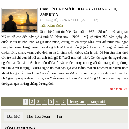
CÁM ƠN ĐẤT NƯỚC HOA KỲ - THANK YOU,
AMERICA
08 Tháng Bảy 2026
5:41 CH
(Xem: 1942)
Trần Kiêm Đoàn
Sinh 1946, tôi rời Việt Nam năm 1982 – 36 tuổi – và sống tại
Mỹ từ đó cho đến bây giờ ở tuổi 80. Năm nay – 2026 – Mỹ kỷ niệm 250 năm ngày lập
quốc. Nhìn lại bản thân và gia đình mình, chúng tôi đã được sống trên đất nước này ngót
một phần năm chặng đường của dòng lịch sử Hiệp Chủng Quốc Hoa Kỳ. / Càng đến tuổi xế
chiều, rồi... chạng vạng cuộc đời, sự ra đi vĩnh viễn không còn là vấn đề bận tâm như thời
còn trẻ mà chỉ còn lại nỗi ám ảnh tuổi già là “ra đi như thế nào”. Có lúc nghe tin người bạn,
người thân làm ăn kiếm bạc triệu đô la tôi vẫn chúc mừng nhưng với tâm trạng dửng dưng
như mùa thu lá rụng. Nhưng nghe tin một bạn già vừa thảnh thơi an nhiên ra đi nhanh như
khuất bóng chiều, tôi lại mừng đến xúc động và ước chi mình cũng sẽ ra đi nhanh và nhẹ
như giấc ngủ qua đêm. Thì ra, cái “nỗi niềm canh cánh” của đời người cũng đổi thay theo
thời gian qua những chặng đường đời.
Đọc thêm
1
2
3
4
5
6
7
Trang sau
Trang cuối
Bài Mới
Thư Toà Soạn
Tin
XÓM BỜ MƯƠNG