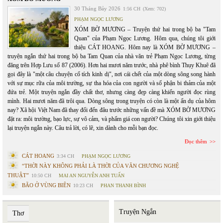
30 Tháng Bảy 2026
1:56 CH
(Xem: 702)
PHẠM NGỌC LƯƠNG
XÓM BỜ MƯƠNG – Truyện thứ hai trong bộ ba "Tam
Quan" của Phạm Ngọc Lương. Hôm qua, chúng tôi giới
thiệu CÁT HOANG. Hôm nay là XÓM BỜ MƯƠNG –
truyện ngắn thứ hai trong bộ ba Tam Quan của nhà văn trẻ Phạm Ngọc Lương, từng
đăng trên Hợp Lưu số 87 (2006). Hơn hai mươi năm trước, nhà phê bình Thụy Khuê đã
gọi đây là "một câu chuyện cổ tích kinh dị", nơi cái chết của một dòng sông song hành
với sự mục rữa của môi trường, sự tha hóa của con người và số phận bi thảm của một
đứa trẻ. Một truyện ngắn đầy chất thơ, nhưng càng đẹp càng khiến người đọc rùng
mình. Hai mươi năm đã trôi qua. Dòng sông trong truyện có còn là một ẩn dụ của hôm
nay? Xã hội Việt Nam đã thay đổi đến đâu trước những vấn đề mà XÓM BỜ MƯƠNG
đặt ra: môi trường, bạo lực, sự vô cảm, và phẩm giá con người? Chúng tôi xin giới thiệu
lại truyện ngắn này. Câu trả lời, có lẽ, xin dành cho mỗi bạn đọc.
Đọc thêm
CÁT HOANG
3:34 CH
PHẠM NGỌC LƯƠNG
“THỜI NÀY KHÔNG PHẢI LÀ THỜI CỦA VĂN CHƯƠNG NGHỆ
THUẬT”
10:50 CH
MAI AN NGUYỄN ANH TUẤN
BÃO Ở VÙNG BIÊN
10:23 CH
PHAN THANH BÌNH
Truyện Ngắn
Thơ