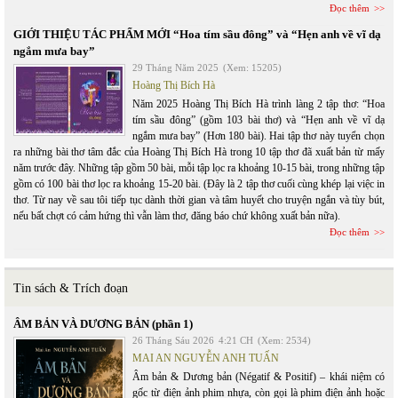
Đọc thêm
GIỚI THIỆU TÁC PHẨM MỚI “Hoa tím sầu đông” và “Hẹn anh về vĩ dạ
ngắm mưa bay”
29 Tháng Năm 2025
(Xem: 15205)
Hoàng Thị Bích Hà
Năm 2025 Hoàng Thị Bích Hà trình làng 2 tập thơ: “Hoa
tím sầu đông” (gồm 103 bài thơ) và “Hẹn anh về vĩ dạ
ngắm mưa bay” (Hơn 180 bài). Hai tập thơ này tuyển chọn
ra những bài thơ tâm đắc của Hoàng Thị Bích Hà trong 10 tập thơ đã xuất bản từ mấy
năm trước đây. Những tập gồm 50 bài, mỗi tập lọc ra khoảng 10-15 bài, trong những tập
gồm có 100 bài thơ lọc ra khoảng 15-20 bài. (Đây là 2 tập thơ cuối cùng khép lại việc in
thơ. Từ nay về sau tôi tiếp tục dành thời gian và tâm huyết cho truyện ngắn và tùy bút,
nếu bất chợt có cảm hứng thì vẫn làm thơ, đăng báo chứ không xuất bản nữa).
Đọc thêm
Tin sách & Trích đoạn
ÂM BẢN VÀ DƯƠNG BẢN (phần 1)
26 Tháng Sáu 2026
4:21 CH
(Xem: 2534)
MAI AN NGUYỄN ANH TUẤN
Âm bản & Dương bản (Négatif & Positif) – khái niệm có
gốc từ điện ảnh phim nhựa, còn gọi là phim điện ảnh hoặc