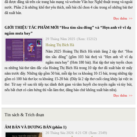
đã được đăng tải trên các trang báo mạng và website Văn học Nghệ thuật trong và ngoài
nước. Phần 2 là những khổ thơ yêu thích, mỗi bài chỉ chon 4 câu trong số những bài thơ
đã xuất bản.
Đọc thêm
GIỚI THIỆU TÁC PHẨM MỚI “Hoa tím sầu đông” và “Hẹn anh về vĩ dạ
ngắm mưa bay”
29 Tháng Năm 2025
(Xem: 15212)
Hoàng Thị Bích Hà
Năm 2025 Hoàng Thị Bích Hà trình làng 2 tập thơ: “Hoa
tím sầu đông” (gồm 103 bài thơ) và “Hẹn anh về vĩ dạ
ngắm mưa bay” (Hơn 180 bài). Hai tập thơ này tuyển chọn
ra những bài thơ tâm đắc của Hoàng Thị Bích Hà trong 10 tập thơ đã xuất bản từ mấy
năm trước đây. Những tập gồm 50 bài, mỗi tập lọc ra khoảng 10-15 bài, trong những tập
gồm có 100 bài thơ lọc ra khoảng 15-20 bài. (Đây là 2 tập thơ cuối cùng khép lại việc in
thơ. Từ nay về sau tôi tiếp tục dành thời gian và tâm huyết cho truyện ngắn và tùy bút,
nếu bất chợt có cảm hứng thì vẫn làm thơ, đăng báo chứ không xuất bản nữa).
Đọc thêm
Tin sách & Trích đoạn
ÂM BẢN VÀ DƯƠNG BẢN (phần 1)
26 Tháng Sáu 2026
4:21 CH
(Xem: 2549)