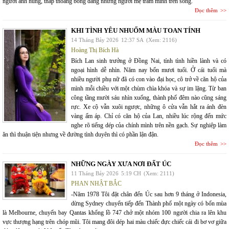
người anh hùng, thấp thoáng bóng dáng những người mẹ trầm mình trên sông.
Đọc thêm
KHI TÌNH YÊU NHUỐM MÀU TOAN TÍNH
14 Tháng Bảy 2026
12:37 SA
(Xem: 2116)
Hoàng Thị Bích Hà
Bích Lan sinh trưởng ở Đồng Nai, tính tình hiền lành và có
ngoại hình dễ nhìn. Năm nay bốn mươi tuổi. Ở cái tuổi mà
nhiều người phụ nữ đã có con vào đại học, cô trở về căn hộ của
mình mỗi chiều với một chùm chìa khóa và sự im lặng. Từ ban
công tầng mười sáu nhìn xuống, thành phố đêm nào cũng sáng
rực. Xe cộ vẫn xuôi ngược, những ô cửa vẫn hắt ra ánh đèn
vàng ấm áp. Chỉ có căn hộ của Lan, nhiều lúc rộng đến mức
nghe rõ tiếng dép của chính mình trên nền gạch. Sự nghiệp làm
ăn thì thuận tiện nhưng về đường tình duyên thì có phần lận đận.
Đọc thêm
NHỮNG NGÀY XƯA NƠI ĐẤT ÚC
11 Tháng Bảy 2026
5:19 CH
(Xem: 2111)
PHAN NHẬT BẮC
-Năm 1978 Tôi đặt chân đến Úc sau hơn 9 tháng ở Indonesia,
dừng Sydney chuyển tiếp đến Thành phố một ngày có bốn mùa
là Melbourne, chuyến bay Qantas khổng lồ 747 chở một nhóm 100 người chia ra lên khu
vực thượng hạng trên chóp mũi. Tôi mang đôi dép hai màu chiếc đực chiếc cái đi bơ vơ giữa