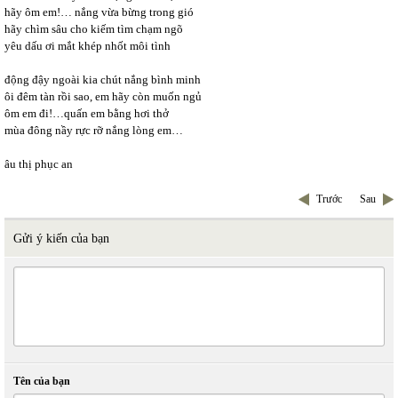
hãy ôm em!… nắng vừa bừng trong gió
hãy chìm sâu cho kiếm tìm chạm ngõ
yêu dấu ơi mắt khép nhốt môi tình
động đậy ngoài kia chút nắng bình minh
ôi đêm tàn rồi sao, em hãy còn muốn ngủ
ôm em đi!…quấn em bằng hơi thở
mùa đông nầy rực rỡ nắng lòng em…
âu thị phục an
Trước
Sau
Gửi ý kiến của bạn
Tên của bạn