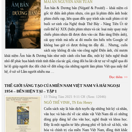
MAI AN NGUYỄN ANH TUẤN
Âm bản & Dương bản (Négatif & Positif) – khái niệm có
gốc từ điện ảnh phim nhựa, còn gọi là phim điện ảnh hoặc
phim chiếu rạp, liên quan đến quy trình sản xuất phim có từ
buổi sơ sinh của Nghệ thuật Thứ Bảy - Nàng Tiên Út từ
cuối thế kỷ XIX (hiện phim nhựa và các loại máy quay máy
chiếu phim nhựa đã được đưa vào các Bảo tàng Điện ảnh),
cái quy trình mà nếu ai đó muốn tìm hiểu trên Google sẽ
không bao giờ có được thông tin đầy đủ… Nhưng, cuốn
sách này không đi sâu vào công nghệ Điện ảnh, chỉ mượn
khái niệm Âm bản & Dương bản như một cánh cửa ban đầu, một ký hiệu nghệ thuật
nhỏ để phác họa hành trình tinh thần của tác giả, cùng đôi ba lát cắt tự sự về nghề qua đó
hé lộ giúp người đọc đôi chút về đời sống của những người làm phim Việt qua mấy thế
hệ, ở xứ sở Lắm người nhiều ma …
Đọc thêm
THẾ GIỚI SÁNG TẠO CỦA MIỀN NAM VIỆT NAM VÀ HẢI NGOẠI
1954 – ĐẾN HIỆN TẠI – TẬP 1
13 Tháng Tám 2025
9:11 CH
(Xem: 12046)
NGÔ THẾ VINH
,
TS Eric Henry
Cuốn sách này là bản dịch tuyển tập những bút ký cá nhân,
văn học và báo chí về các nhân vật Việt Nam đã có những
đóng góp đáng kể cho văn học, nghệ thuật và khoa học.
Đây là một nguồn tư liệu phong phú về lịch sử xã hội, văn
hóa và chính trị của miền Nam Việt Nam, đồng thời khắc