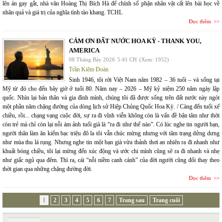
lên án gay gắt, nhà văn Hoàng Thị Bích Hà để chính số phận nhân vật cất lên bài học về
nhân quả và giá trị của nghĩa tình tào khang. TCHL
Đọc thêm
CÁM ƠN ĐẤT NƯỚC HOA KỲ - THANK YOU,
AMERICA
08 Tháng Bảy 2026
5:41 CH
(Xem: 1952)
Trần Kiêm Đoàn
Sinh 1946, tôi rời Việt Nam năm 1982 – 36 tuổi – và sống tại
Mỹ từ đó cho đến bây giờ ở tuổi 80. Năm nay – 2026 – Mỹ kỷ niệm 250 năm ngày lập
quốc. Nhìn lại bản thân và gia đình mình, chúng tôi đã được sống trên đất nước này ngót
một phần năm chặng đường của dòng lịch sử Hiệp Chủng Quốc Hoa Kỳ. / Càng đến tuổi xế
chiều, rồi... chạng vạng cuộc đời, sự ra đi vĩnh viễn không còn là vấn đề bận tâm như thời
còn trẻ mà chỉ còn lại nỗi ám ảnh tuổi già là “ra đi như thế nào”. Có lúc nghe tin người bạn,
người thân làm ăn kiếm bạc triệu đô la tôi vẫn chúc mừng nhưng với tâm trạng dửng dưng
như mùa thu lá rụng. Nhưng nghe tin một bạn già vừa thảnh thơi an nhiên ra đi nhanh như
khuất bóng chiều, tôi lại mừng đến xúc động và ước chi mình cũng sẽ ra đi nhanh và nhẹ
như giấc ngủ qua đêm. Thì ra, cái “nỗi niềm canh cánh” của đời người cũng đổi thay theo
thời gian qua những chặng đường đời.
Đọc thêm
1
2
3
4
5
6
7
Trang sau
Trang cuối