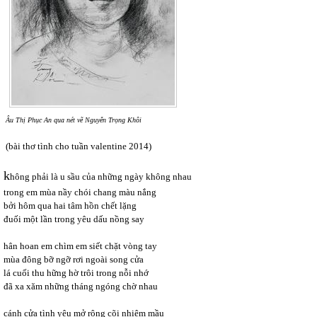
Âu Thị Phục An qua nét vẽ Nguyễn Trọng Khôi
(bài thơ tình cho tuần valentine 2014)
k
hông phải là u sầu của những ngày không nhau
trong em mùa nầy chói chang màu nắng
bởi hôm qua hai tâm hồn chết lặng
đuối một lần trong yêu dấu nồng say
hân hoan em chìm em siết chặt vòng tay
mùa đông bỡ ngỡ rơi ngoài song cửa
lá cuối thu hững hờ trôi trong nỗi nhớ
đã xa xăm những tháng ngóng chờ nhau
cánh cửa tình yêu mở rộng cõi nhiệm mầu