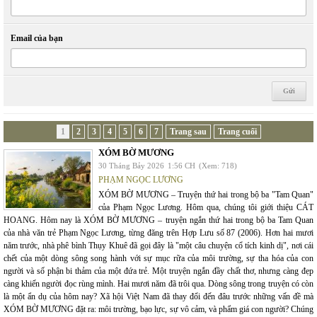
Email của bạn
1
2
3
4
5
6
7
Trang sau
Trang cuối
XÓM BỜ MƯƠNG
30 Tháng Bảy 2026
1:56 CH
(Xem: 718)
PHẠM NGỌC LƯƠNG
XÓM BỜ MƯƠNG – Truyện thứ hai trong bộ ba "Tam Quan"
của Phạm Ngọc Lương. Hôm qua, chúng tôi giới thiệu CÁT
HOANG. Hôm nay là XÓM BỜ MƯƠNG – truyện ngắn thứ hai trong bộ ba Tam Quan
của nhà văn trẻ Phạm Ngọc Lương, từng đăng trên Hợp Lưu số 87 (2006). Hơn hai mươi
năm trước, nhà phê bình Thụy Khuê đã gọi đây là "một câu chuyện cổ tích kinh dị", nơi cái
chết của một dòng sông song hành với sự mục rữa của môi trường, sự tha hóa của con
người và số phận bi thảm của một đứa trẻ. Một truyện ngắn đầy chất thơ, nhưng càng đẹp
càng khiến người đọc rùng mình. Hai mươi năm đã trôi qua. Dòng sông trong truyện có còn
là một ẩn dụ của hôm nay? Xã hội Việt Nam đã thay đổi đến đâu trước những vấn đề mà
XÓM BỜ MƯƠNG đặt ra: môi trường, bạo lực, sự vô cảm, và phẩm giá con người? Chúng