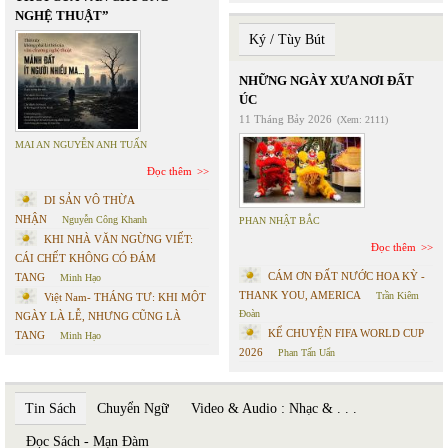
NGHỆ THUẬT”
Ký / Tùy Bút
NHỮNG NGÀY XƯA NƠI ĐẤT
ÚC
11 Tháng Bảy 2026
(Xem: 2111)
MAI AN NGUYỄN ANH TUẤN
Đọc thêm
DI SẢN VÔ THỪA
NHẬN
Nguyễn Công Khanh
PHAN NHẬT BẮC
KHI NHÀ VĂN NGỪNG VIẾT:
Đọc thêm
CÁI CHẾT KHÔNG CÓ ĐÁM
CÁM ƠN ĐẤT NƯỚC HOA KỲ -
TANG
Minh Hạo
THANK YOU, AMERICA
Trần Kiêm
Việt Nam- THÁNG TƯ: KHI MỘT
Đoàn
NGÀY LÀ LỄ, NHƯNG CŨNG LÀ
KỂ CHUYỆN FIFA WORLD CUP
TANG
Minh Hạo
2026
Phan Tấn Uẩn
Tin Sách
Chuyển Ngữ
Video & Audio : Nhạc & . . .
Đọc Sách - Mạn Đàm