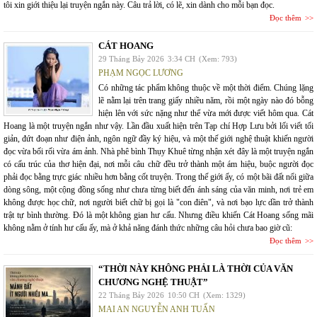
tôi xin giới thiệu lại truyện ngắn này. Câu trả lời, có lẽ, xin dành cho mỗi bạn đọc.
Đọc thêm
CÁT HOANG
29 Tháng Bảy 2026
3:34 CH
(Xem: 793)
PHẠM NGỌC LƯƠNG
Có những tác phẩm không thuộc về một thời điểm. Chúng lặng
lẽ nằm lại trên trang giấy nhiều năm, rồi một ngày nào đó bỗng
hiện lên với sức nặng như thể vừa mới được viết hôm qua. Cát
Hoang là một truyện ngắn như vậy. Lần đầu xuất hiện trên Tạp chí Hợp Lưu bởi lối viết tối
giản, đứt đoạn như điện ảnh, ngôn ngữ đầy ký hiệu, và một thế giới nghệ thuật khiến người
đọc vừa bối rối vừa ám ảnh. Nhà phê bình Thụy Khuê từng nhận xét đây là một truyện ngắn
có cấu trúc của thơ hiện đại, nơi mỗi câu chữ đều trở thành một ám hiệu, buộc người đọc
phải đọc bằng trực giác nhiều hơn bằng cốt truyện. Trong thế giới ấy, có một bãi đất nổi giữa
dòng sông, một cộng đồng sống như chưa từng biết đến ánh sáng của văn minh, nơi trẻ em
không được học chữ, nơi người biết chữ bị gọi là "con điên", và nơi bạo lực dần trở thành
trật tự bình thường. Đó là một không gian hư cấu. Nhưng điều khiến Cát Hoang sống mãi
không nằm ở tính hư cấu ấy, mà ở khả năng đánh thức những câu hỏi chưa bao giờ cũ:
Đọc thêm
“THỜI NÀY KHÔNG PHẢI LÀ THỜI CỦA VĂN
CHƯƠNG NGHỆ THUẬT”
22 Tháng Bảy 2026
10:50 CH
(Xem: 1329)
MAI AN NGUYỄN ANH TUẤN