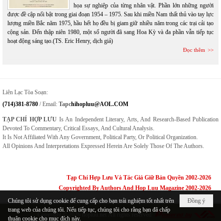
họa sự nghiệp của từng nhân vật. Phần lớn những người
được đề cập nổi bật trong giai đoạn 1954 – 1975. Sau khi miền Nam thất thủ vào tay lực
lượng miền Bắc năm 1975, hầu hết họ đều bị giam giữ nhiều năm trong các trại cải tạo
cộng sản. Đến thập niên 1980, một số người đã sang Hoa Kỳ và đa phần vẫn tiếp tục
hoạt động sáng tạo.(TS. Eric Henry, dịch giả)
Đọc thêm
Liên Lạc Tòa Soạn:
(714)381-8780
/ Email:
Tapc
Hihopluu@AOL.COM
TẠP CHÍ HỢP LƯU
Is An Independent Literary, Arts, And Research-Based Publication
Devoted To Commentary, Critical Essays, And Cultural Analysis.
It Is Not Affiliated With Any Government, Political Party, Or Political Organization.
All Opinions And Interpretations Expressed Herein Are Solely Those Of The Authors.
Tạp Chí Hợp Lưu Và Tác Giả Giữ Bản Quyền 2002-2026
Copyrighted By Authors And Hop Luu Magazine 2002-2026
Chúng tôi sử dụng cookie để cung cấp cho bạn trải nghiệm tốt nhất trên
Đồng ý
trang web của chúng tôi. Nếu tiếp tục, chúng tôi cho rằng bạn đã chấp
Copyright © 2026
hopluu.net
All rights reserved
thuận cookie cho mục đích này.