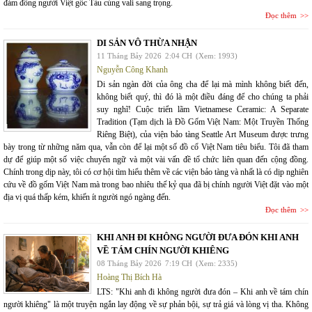
đám đông người Việt gốc Tàu cùng vali sang trọng.
Đọc thêm
DI SẢN VÔ THỪA NHẬN
11 Tháng Bảy 2026
2:04 CH
(Xem: 1993)
Nguyễn Công Khanh
Di sản ngàn đời của ông cha để lại mà mình không biết đến,
không biết quý, thì đó là một điều đáng để cho chúng ta phải
suy nghĩ! Cuộc triển lãm Vietnamese Ceramic: A Separate
Tradition (Tạm dịch là Đồ Gốm Việt Nam: Một Truyền Thống
Riêng Biệt), của viện bảo tàng Seattle Art Museum được trưng
bày trong từ những năm qua, vẫn còn để lại một số đồ cổ Việt Nam tiêu biểu. Tôi đã tham
dự để giúp một số việc chuyển ngữ và một vài vấn đề tổ chức liên quan đến cộng đồng.
Chính trong dịp này, tôi có cơ hội tìm hiểu thêm về các viện bảo tàng và nhất là có dịp nghiên
cứu về đồ gốm Việt Nam mà trong bao nhiêu thế kỷ qua đã bị chính người Việt đặt vào một
địa vị quá thấp kém, khiến ít người ngó ngàng đến.
Đọc thêm
KHI ANH ĐI KHÔNG NGƯỜI ĐƯA ĐÓN KHI ANH
VỀ TÁM CHÍN NGƯỜI KHIÊNG
08 Tháng Bảy 2026
7:19 CH
(Xem: 2335)
Hoàng Thị Bích Hà
LTS: "Khi anh đi không người đưa đón – Khi anh về tám chín
người khiêng" là một truyện ngắn lay động về sự phản bội, sự trả giá và lòng vị tha. Không