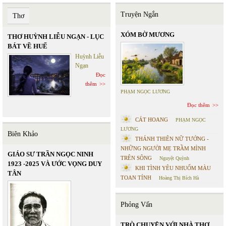
Truyện Ngắn
Thơ
XÓM BỜ MƯƠNG
THƠ HUỲNH LIỄU NGẠN - LỤC
BÁT VỀ HUẾ
Huỳnh Liễu
Ngạn
Đọc
thêm
PHẠM NGỌC LƯƠNG
Đọc thêm
CÁT HOANG
PHẠM NGỌC
LƯƠNG
Biên Khảo
THÁNH THIÊN NỮ TƯỚNG -
NHỮNG NGƯỜI MẸ TRẦM MÌNH
GIÁO SƯ TRẦN NGỌC NINH
TRÊN SÔNG
Nguyệt Quỳnh
1923 -2025 VÀ ƯỚC VỌNG DUY
KHI TÌNH YÊU NHUỐM MÀU
TÂN
TOAN TÍNH
Hoàng Thị Bích Hà
Phỏng Vấn
TRÒ CHUYỆN VỚI NHÀ THƠ