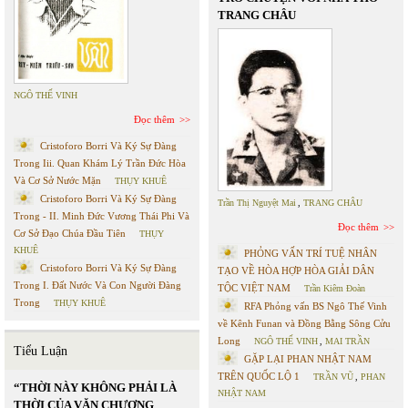
TRANG CHÂU
NGÔ THẾ VINH
Đọc thêm
Cristoforo Borri Và Ký Sự Đàng
Trong Iii. Quan Khám Lý Trần Đức Hòa
Và Cơ Sở Nước Mặn
THỤY KHUÊ
Cristoforo Borri Và Ký Sự Đàng
Trần Thị Nguyệt Mai
,
TRANG CHÂU
Trong - II. Minh Đức Vương Thái Phi Và
Đọc thêm
Cơ Sở Đạo Chúa Đầu Tiên
THỤY
KHUÊ
PHỎNG VẤN TRÍ TUỆ NHÂN
Cristoforo Borri Và Ký Sự Đàng
TẠO VỀ HÒA HỢP HÒA GIẢI DÂN
Trong I. Đất Nước Và Con Người Đàng
TỘC VIỆT NAM
Trần Kiêm Đoàn
Trong
THỤY KHUÊ
RFA Phỏng vấn BS Ngô Thế Vinh
về Kênh Funan và Đồng Bằng Sông Cửu
Long
NGÔ THẾ VINH
,
MAI TRẦN
Tiểu Luận
GẶP LẠI PHAN NHẬT NAM
TRÊN QUỐC LỘ 1
TRẦN VŨ
,
PHAN
“THỜI NÀY KHÔNG PHẢI LÀ
NHẬT NAM
THỜI CỦA VĂN CHƯƠNG