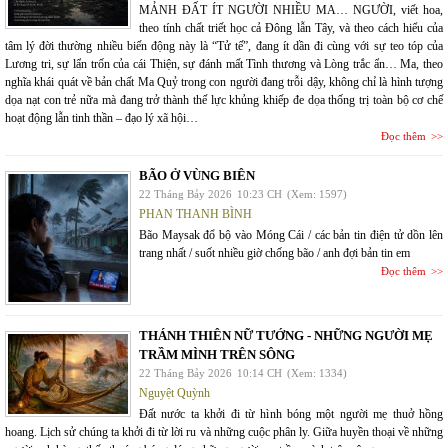
MẢNH ĐẤT ÍT NGƯỜI NHIỀU MA… NGƯỜI, viết hoa,
theo tính chất triết học cả Đông lẫn Tây, và theo cách hiểu của
tâm lý đời thường nhiều biến động này là “Tử tế”, đang ít dần đi cùng với sự teo tóp của
Lương tri, sự lẩn trốn của cái Thiện, sự đánh mất Tình thương và Lòng trắc ẩn… Ma, theo
nghĩa khái quát về bản chất Ma Quỷ trong con người đang trỗi dậy, không chỉ là hình tượng
dọa nạt con trẻ nữa mà đang trở thành thế lực khủng khiếp đe dọa thống trị toàn bộ cơ chế
hoạt động lẫn tinh thần – đạo lý xã hội…
Đọc thêm
BÃO Ở VÙNG BIÊN
22 Tháng Bảy 2026
10:23 CH
(Xem: 1597)
PHAN THANH BÌNH
Bão Maysak đổ bộ vào Móng Cái / các bản tin điện tử dồn lên
trang nhất / suốt nhiều giờ chống bão / anh đợi bản tin em
Đọc thêm
THÁNH THIÊN NỮ TƯỚNG - NHỮNG NGƯỜI MẸ
TRẦM MÌNH TRÊN SÔNG
22 Tháng Bảy 2026
10:14 CH
(Xem: 1334)
Nguyệt Quỳnh
Đất nước ta khởi đi từ hình bóng một người mẹ thuở hồng
hoang. Lịch sử chúng ta khởi đi từ lời ru và những cuộc phân ly. Giữa huyền thoại về những