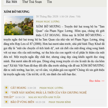
Bài Mới
Thư Toà Soạn
Tin
XÓM BỜ MƯƠNG
30 Tháng Bảy 2026
1:56 CH
(Xem: 718)
PHẠM NGỌC LƯƠNG
XÓM BỜ MƯƠNG – Truyện thứ hai trong bộ ba "Tam
Quan" của Phạm Ngọc Lương. Hôm qua, chúng tôi giới
thiệu CÁT HOANG. Hôm nay là XÓM BỜ MƯƠNG –
truyện ngắn thứ hai trong bộ ba Tam Quan của nhà văn trẻ Phạm Ngọc Lương, từng
đăng trên Hợp Lưu số 87 (2006). Hơn hai mươi năm trước, nhà phê bình Thụy Khuê đã
gọi đây là "một câu chuyện cổ tích kinh dị", nơi cái chết của một dòng sông song hành
với sự mục rữa của môi trường, sự tha hóa của con người và số phận bi thảm của một
đứa trẻ. Một truyện ngắn đầy chất thơ, nhưng càng đẹp càng khiến người đọc rùng
mình. Hai mươi năm đã trôi qua. Dòng sông trong truyện có còn là một ẩn dụ của hôm
nay? Xã hội Việt Nam đã thay đổi đến đâu trước những vấn đề mà XÓM BỜ MƯƠNG
đặt ra: môi trường, bạo lực, sự vô cảm, và phẩm giá con người? Chúng tôi xin giới thiệu
lại truyện ngắn này. Câu trả lời, có lẽ, xin dành cho mỗi bạn đọc.
Đọc thêm
CÁT HOANG
3:34 CH
PHẠM NGỌC LƯƠNG
“THỜI NÀY KHÔNG PHẢI LÀ THỜI CỦA VĂN CHƯƠNG NGHỆ
THUẬT”
10:50 CH
MAI AN NGUYỄN ANH TUẤN
BÃO Ở VÙNG BIÊN
10:23 CH
PHAN THANH BÌNH