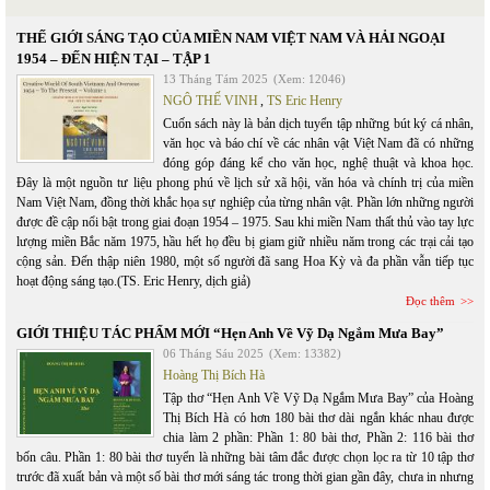
THẾ GIỚI SÁNG TẠO CỦA MIỀN NAM VIỆT NAM VÀ HẢI NGOẠI
1954 – ĐẾN HIỆN TẠI – TẬP 1
13 Tháng Tám 2025
(Xem: 12046)
NGÔ THẾ VINH
,
TS Eric Henry
Cuốn sách này là bản dịch tuyển tập những bút ký cá nhân,
văn học và báo chí về các nhân vật Việt Nam đã có những
đóng góp đáng kể cho văn học, nghệ thuật và khoa học.
Đây là một nguồn tư liệu phong phú về lịch sử xã hội, văn hóa và chính trị của miền
Nam Việt Nam, đồng thời khắc họa sự nghiệp của từng nhân vật. Phần lớn những người
được đề cập nổi bật trong giai đoạn 1954 – 1975. Sau khi miền Nam thất thủ vào tay lực
lượng miền Bắc năm 1975, hầu hết họ đều bị giam giữ nhiều năm trong các trại cải tạo
cộng sản. Đến thập niên 1980, một số người đã sang Hoa Kỳ và đa phần vẫn tiếp tục
hoạt động sáng tạo.(TS. Eric Henry, dịch giả)
Đọc thêm
GIỚI THIỆU TÁC PHẨM MỚI “Hẹn Anh Về Vỹ Dạ Ngắm Mưa Bay”
06 Tháng Sáu 2025
(Xem: 13382)
Hoàng Thị Bích Hà
Tập thơ “Hẹn Anh Về Vỹ Dạ Ngắm Mưa Bay” của Hoàng
Thị Bích Hà có hơn 180 bài thơ dài ngắn khác nhau được
chia làm 2 phần: Phần 1: 80 bài thơ, Phần 2: 116 bài thơ
bốn câu. Phần 1: 80 bài thơ tuyển là những bài tâm đắc được chọn lọc ra từ 10 tập thơ
trước đã xuất bản và một số bài thơ mới sáng tác trong thời gian gần đây, chưa in nhưng