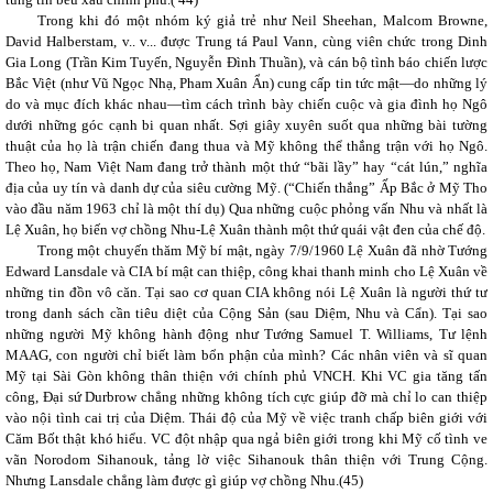
Trong khi đó một nhóm ký giả trẻ như Neil Sheehan, Malcom Browne,
David Halberstam, v.. v... được Trung tá Paul Vann, cùng viên chức trong Dinh
Gia Long (Trần Kim Tuyến, Nguyễn Đình Thuần), và cán bộ tình báo chiến lược
Bắc Việt (như Vũ Ngọc Nhạ, Pham Xuân Ẩn) cung cấp tin tức mật—do những lý
do và mục đích khác nhau—tìm cách trình bày chiến cuộc và gia đình họ Ngô
dưới những góc cạnh bi quan nhất. Sợi giây xuyên suốt qua những bài tường
thuật của họ là trận chiến đang thua và Mỹ không thể thắng trận với họ Ngô.
Theo họ, Nam Việt Nam đang trở thành một thứ “bãi lầy” hay “cát lún,” nghĩa
địa của uy tín và danh dự của siêu cường Mỹ. (“Chiến thắng” Ấp Bắc ở Mỹ Tho
vào đầu năm 1963 chỉ là một thí dụ) Qua những cuộc phỏng vấn Nhu và nhất là
Lệ Xuân, họ biến vợ chồng Nhu-Lệ Xuân thành một thứ quái vật đen của chế độ.
Trong một chuyến thăm Mỹ bí mật, ngày 7/9/1960 Lệ Xuân đã nhờ Tướng
Edward Lansdale và CIA bí mật can thiệp, công khai thanh minh cho Lệ Xuân về
những tin đồn vô căn.
Tại sao cơ quan CIA không nói Lệ Xuân là người thứ tư
trong danh sách cần tiêu diệt của Cộng Sản (sau Diệm, Nhu và Cẩn). Tại sao
những người Mỹ không hành động như Tướng Samuel T. Williams, Tư lệnh
MAAG, con người chỉ biết làm bổn phận của mình? Các nhân viên và sĩ quan
Mỹ tại Sài Gòn không thân thiện với chính phủ VNCH. Khi VC gia tăng tấn
công, Đại sứ Durbrow chẳng những không tích cực giúp đỡ mà chỉ lo can thiệp
vào nội tình cai trị của Diệm. Thái độ của Mỹ về việc tranh chấp biên giới với
Căm Bốt thật khó hiểu. VC đột nhập qua ngả biên giới trong khi Mỹ cố tình ve
vãn Norodom Sihanouk, tảng lờ việc Sihanouk thân thiện với Trung Cộng.
Nhưng Lansdale chẳng làm được gì giúp vợ chồng Nhu.(
45)