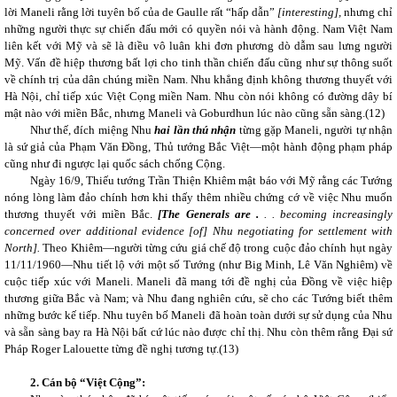
lời Maneli rằng lời tuyên bố của de Gaulle rất “hấp dẫn”
[interesting],
nhưng chỉ
những người thực sự chiến đấu mới có quyền nói và hành động. Nam Việt Nam
liên kết với Mỹ và sẽ là điều vô luân khi đơn phương dò dẫm sau lưng người
Mỹ. Vấn đề hiệp thương bất lợi cho tinh thần chiến đấu cũng như sự thông suốt
về chính trị của dân chúng miền Nam. Nhu khẳng định không thương thuyết với
Hà Nội, chỉ tiếp xúc Việt Cọng miền Nam. Nhu còn nói không có đường dây bí
mật nào với miền Bắc, nhưng Maneli và Goburdhun lúc nào cũng sẵn sàng.(
12)
Như thế, đích miệng Nhu
hai lần thú nhận
từng gặp Maneli, người tự nhận
là sứ giả của Phạm Văn Đồng, Thủ tướng Bắc Việt—một hành động phạm pháp
cũng như đi ngược lại quốc sách chống Cộng.
Ngày 16/9, Thiếu tướng Trần Thiện Khiêm mật báo với Mỹ rằng các Tướng
nóng lòng làm đảo chính hơn khi thấy thêm nhiều chứng cớ về việc Nhu muốn
thương thuyết với miền Bắc.
[The Generals are .
.
. becoming increasingly
concerned over additional evidence [of] Nhu negotiating for settlement with
North].
Theo Khiêm—người từng cứu giá chế độ trong cuộc đảo chính hụt ngày
11/11/1960—Nhu tiết lộ với một số Tướng
(như Big Minh, Lê Văn Nghiêm) về
cuộc tiếp xúc với Maneli. Maneli đã mang tới đề nghị của Đồng về việc hiệp
thương giữa Bắc và Nam; và Nhu đang nghiên cứu, sẽ cho các Tướng biết thêm
những bước kế tiếp. Nhu tuyên bố Maneli đã hoàn toàn dưới sự sử dụng của Nhu
và sẵn sàng bay ra Hà Nội bất cứ lúc nào được chỉ thị. Nhu còn thêm rằng Đại sứ
Pháp Roger Lalouette từng đề nghị tương tự
.(13)
2. Cán bộ “Việt Cộng”: