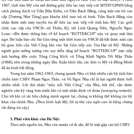
1967, tình báo Mỹ còn mở đường giây liên lạc trực tiếp với MTDT/GPMN bằng
cách phóng thích vợ Trần Bửu Kiếm, vợ Trần Bạch Đằng, cùng một cán bộ cao
cấp [Trương Như Tảng] qua khuôn khổ trao trả tù binh.
Trần Bạch Đằng còn
nhận được một máy truyền tin để liên lạc trực tiếp với tình báo Mỹ. Các giới
chức cao cấp của VNCH—từ Thiệu, Kỳ, tới Linh Quang Viên, Nguyễn Ngọc
Loan—đều được thông báo về kế hoạch “BUTTERCUP” này và quay mặt làm
ngơ. Dư luận bào chí Sài Gòn từng một thời loan tin VNCH đã bắt được một cán
bộ giao liên của Việt Cộng khi vào Sài Gòn tiếp xúc Tòa Đại sứ Mỹ. Những
người giàu tưởng tượng còn suy diễn rằng kế hoạch “BUTTERCUP” trực tiếp
ảnh hưởng đến cuộc Tổng Công Kích và Tổng Khởi Nghĩa Tết Mậu Thân
(1968), nên trong những ngày đầu Xuân khói lửa, các đơn vị Mỹ và Đồng Minh
đã án binh bất động.
Trong hai năm 1962-1963, chung quanh Nhu có khá nhiều cán bộ tình báo
chiến lược CSBV. Phạm Ngọc Thảo, và Vũ Ngọc Nhạ chỉ là hai người được biết
nhiều nhất. Lời thú nhận “móc nối Việt Cộng” của Nhu, bởi thế, cần được
nghiên cứu kỹ càng hơn trước khi có một nhận định võ đoán
[sweeping remark].
Cho tới khi có tài liệu chứng minh ngược lại, chúng ta không thể không tin lời
khai của chính Nhu.
(Theo hình luật Mỹ, lời tự thú của nghi can là bằng chứng
rất đáng tin cậy)
3. Phái viên khác của Hà Nội:
Theo một nguồn tin, Nhu còn mượn cớ đi săn, để bí mật gặp cán bộ CSBV.