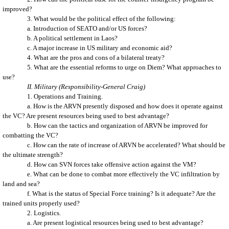
improved?
3. What would be the political effect of the following:
a. Introduction of SEATO and/or US forces?
b. A political settlement in Laos?
c. A major increase in US military and economic aid?
4. What are the pros and cons of a bilateral treaty?
5. What are the essential reforms to urge on Diem? What approaches to
use?
II. Military (Responsibility-General Craig)
1. Operations and Training.
a. How is the ARVN presently disposed and how does it operate against
the VC? Are present resources being used to best advantage?
b. How can the tactics and organization of ARVN be improved for
combatting the VC?
c. How can the rate of increase of ARVN be accelerated? What should be
the ultimate strength?
d. How can SVN forces take offensive action against the VM?
e. What can be done to combat more effectively the VC infiltration by
land and sea?
f. What is the status of Special Force training? Is it adequate? Are the
trained units properly used?
2. Logistics.
a. Are present logistical resources being used to best advantage?