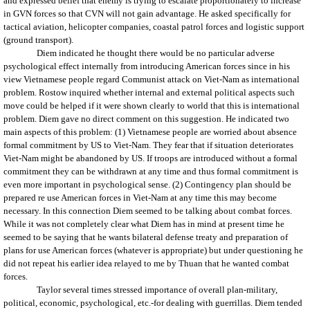
and expressed belief that enemy is trying to escalate proportionately to increase
in GVN forces so that CVN will not gain advantage. He asked specifically for
tactical aviation, helicopter companies, coastal patrol forces and logistic support
(ground transport).
Diem indicated he thought there would be no particular adverse
psychological effect internally from introducing American forces since in his
view Vietnamese people regard Communist attack on Viet-Nam as international
problem. Rostow inquired whether internal and external political aspects such
move could be helped if it were shown clearly to world that this is international
problem. Diem gave no direct comment on this suggestion. He indicated two
main aspects of this problem: (1) Vietnamese people are worried about absence
formal commitment by US to Viet-Nam. They fear that if situation deteriorates
Viet-Nam might be abandoned by US. If troops are introduced without a formal
commitment they can be withdrawn at any time and thus formal commitment is
even more important in psychological sense. (2) Contingency plan should be
prepared re use American forces in Viet-Nam at any time this may become
necessary. In this connection Diem seemed to be talking about combat forces.
While it was not completely clear what Diem has in mind at present time he
seemed to be saying that he wants bilateral defense treaty and preparation of
plans for use American forces (whatever is appropriate) but under questioning he
did not repeat his earlier idea relayed to me by Thuan that he wanted combat
forces.
Taylor
several times stressed importance of overall plan-military,
political, economic, psychological, etc.-for dealing with guerrillas. Diem tended