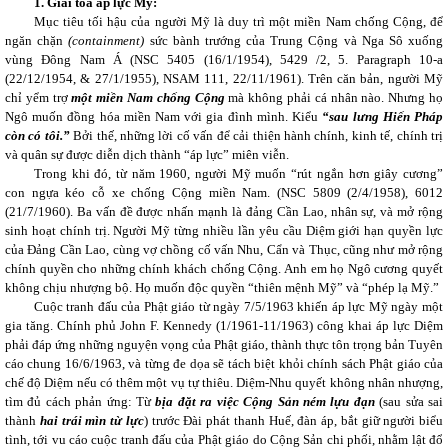
1. Giải tỏa áp lực Mỹ:
Mục tiêu tối hậu của người Mỹ là duy trì một miền Nam chống Cộng, để
ngăn chặn
(containment)
sức bành trướng của Trung Cộng và Nga Sô xuống
vùng Đông Nam Á (NSC 5405 (16/1/1954), 5429 /2, 5. Paragraph 10-a
(22/12/1954, & 27/1/1955), NSAM 111, 22/11/1961). Trên căn bản, người Mỹ
chỉ yểm trợ
một miền Nam chống Cộng
mà không phải cá nhân nào. Nhưng họ
Ngô muốn đồng hóa miền Nam với gia đình mình. Kiểu
“sau lưng Hiến Pháp
còn có tôi.”
Bởi thế, những lời cố vấn để cải thiện hành chính, kinh tế, chính trị
và quân sự được diễn dịch thành “áp lực” miên viễn.
Trong khi đó, từ năm 1960, người Mỹ muốn “rút ngắn hơn giây cương”
con ngựa kéo cỗ xe chống Cộng miền Nam. (NSC 5809 (2/4/1958), 6012
(21/7/1960). Ba vấn đề được nhấn mạnh là đảng Cần Lao, nhân sự, và mở rộng
sinh hoạt chính trị. Người Mỹ từng nhiều lần yêu cầu Diệm giới hạn quyền lực
của Đảng Cần Lao, cùng vợ chồng cố vấn Nhu, Cẩn và Thục, cũng như mở rộng
chính quyền cho những chính khách chống Cộng. Anh em họ Ngô cương quyết
không chịu nhượng bộ. Họ muốn độc quyền “thiên mệnh Mỹ” và “phép lạ Mỹ.”
Cuộc tranh đấu của Phật giáo từ ngày 7/5/1963 khiến áp lực Mỹ ngày một
gia tăng. Chính phủ John F. Kennedy (1/1961-11/1963) công khai áp lực Diệm
phải đáp ứng những nguyện vọng của Phật giáo, thành thực tôn trọng bản Tuyên
cáo chung 16/6/1963, và từng đe dọa sẽ tách biệt khỏi chính sách Phật giáo của
chế độ Diệm nếu có thêm một vụ tự thiêu. Diệm-Nhu quyết không nhân nhượng,
tìm đủ cách phản ứng: Từ
bịa đặt ra việc Cộng Sản ném lựu đạn
(sau sửa sai
thành
hai trái mìn từ lực
) trước Đài phát thanh Huế, đàn áp, bắt giữ người biểu
tình, tới vu cáo cuộc tranh đấu của Phật giáo do Cộng Sản chi phối, nhằm lật đổ