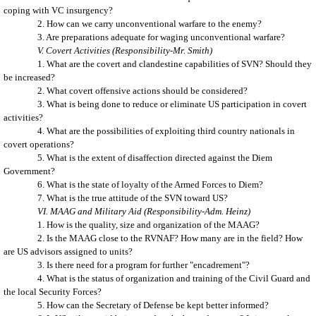
coping with VC insurgency?
2. How can we carry unconventional warfare to the enemy?
3. Are preparations adequate for waging unconventional warfare?
V. Covert Activities (Responsibility-Mr. Smith)
1. What are the covert and clandestine capabilities of SVN? Should they
be increased?
2. What covert offensive actions should be considered?
3. What is being done to reduce or eliminate US participation in covert
activities?
4. What are the possibilities of exploiting third country nationals in
covert operations?
5. What is the extent of disaffection directed against the Diem
Government?
6. What is the state of loyalty of the Armed Forces to Diem?
7. What is the true attitude of the SVN toward US?
VI. MAAG and Military Aid (Responsibility-Adm. Heinz)
1. How is the quality, size and organization of the MAAG?
2. Is the MAAG close to the RVNAF? How many are in the field? How
are US advisors assigned to units?
3. Is there need for a program for further "encadrement"?
4. What is the status of organization and training of the Civil Guard and
the local Security Forces?
5. How can the Secretary of Defense be kept better informed?