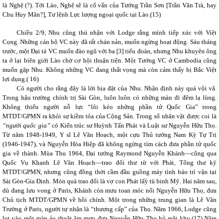
là Nghệ (?). Tới Lào, Nghệ sẽ là cố vấn của Tướng Trần Sơn [Trần Văn Trà, hay 
Chu Huy Mân?], Tư lệnh Lực lượng ngoại quốc tại Lào.
(15)
Chiều 2/9, Nhu cũng thú nhận với Lodge rằng mình tiếp xúc với Việt
Cọng. Những cán bộ VC này đã rất chán nản, muốn ngừng hoạt động. Sáu tháng
trước, một Đại tá VC muốn đào ngũ với ba [3] tiểu đoàn, nhưng Nhu khuyên ông
ta ở lại biên giới Lào chờ cơ hội thuận tiện. Một Tướng VC ở Cambodia cũng
muốn gặp Nhu. Không những VC đang thất vọng mà còn cảm thấy bị Bắc Việt
lợi dụng.(
16)
Có người cho rằng đây là lời bịa đặt của Nhu. Nhận định này quá vội vã.
Trong hậu trường chính trị Sài Gòn, luôn luôn có những màn đi đêm lạ lùng.
Không thiếu người nỗ lực “lôi kéo những phần tử Quốc Gia” trong
MTDT/GPMN ra khỏi sự kiềm tỏa của Cộng Sản. Trong số nhân vật được coi là
“người quốc gia”
có Kiến trúc sư Huỳnh Tấn Phát và Luật sư Nguyễn Hữu Thọ.
Từ năm 1948-1949, Y sĩ Lê Văn Hoạch, một cựu Thủ tướng Nam Kỳ Tự Trị
(1946-1947), và Nguyễn Hòa Hiệp đã không ngừng tìm cách đưa phần tử quốc
gia về thành. Mùa Thu 1964, Đại tướng Raymond Nguyễn Khánh—cũng qua
Quốc Vụ Khanh Lê Văn Hoạch—trao đổi thư từ với Phát, Tổng thư ký
MTDT/GPMN, nhưng cũng đồng thời cầm đầu guồng máy tình báo trí vận tại
Sài Gòn-Gia Định. Món quà trao đổi là vợ con Phát lấỳ tù binh Mỹ. Hai năm sau,
dù đang lưu vong ở Paris, Khánh còn mưu toan móc nối Nguyễn Hữu Thọ, đưa
Chủ tịch MTDT/GPMN về hồi chính. Một trong những trung gian là Lê Văn
Trường ở Paris, người tự nhận là “thượng cấp” của Thọ. Năm 1966, Lodge cũng
lọt vào một màn ảo thuật âm mưu đưa Nguyễn Hữu Thọ bỏ mật khu.(
17)
Năm