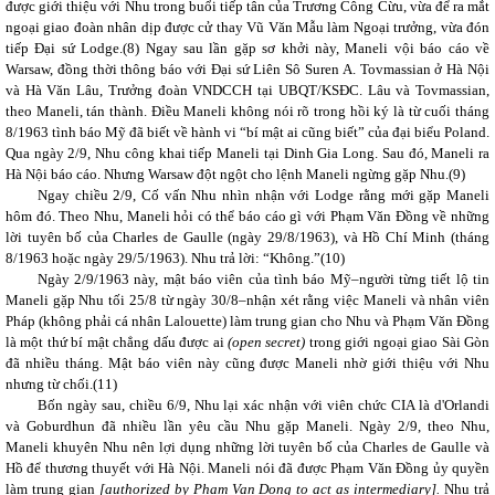
được giới thiệu với Nhu trong buổi tiếp tân của Trương Công Cừu, vừa để ra mắt
ngoại giao đoàn nhân dịp được cử thay Vũ Văn Mẫu làm Ngoại trưởng, vừa đón
tiếp Đại sứ Lodge.(
8)
Ngay sau lần gặp sơ khởi này, Maneli vội báo cáo về
Warsaw, đồng thời thông báo với Đại sứ Liên Sô Suren A. Tovmassian ở Hà Nội
và Hà Văn Lâu, Trưởng đoàn VNDCCH tại UBQT/KSĐC. Lâu và Tovmassian,
theo Maneli, tán thành. Điều Maneli không nói rõ trong hồi ký là từ cuối tháng
8/1963 tình báo Mỹ đã biết về hành vi “bí mật ai cũng biết” của đại biểu Poland.
Qua ngày 2/9, Nhu công khai tiếp Maneli tại Dinh Gia Long. Sau đó, Maneli ra
Hà Nội báo cáo. Nhưng Warsaw đột ngột cho lệnh Maneli ngừng gặp Nhu.(
9)
Ngay chiều 2/9, Cố vấn Nhu nhìn nhận với Lodge rằng mới gặp Maneli
hôm đó. Theo Nhu, Maneli hỏi có thể báo cáo gì với Phạm Văn Đồng về những
lời tuyên bố của Charles de Gaulle (ngày 29/8/1963), và Hồ Chí Minh (tháng
8/1963 hoặc ngày 29/5/1963). Nhu trả lời: “Không.”(
10)
Ngày 2/9/1963 này, mật báo viên của tình báo Mỹ–người từng tiết lộ tin
Maneli gặp Nhu tối 25/8 từ ngày 30/8–nhận xét rằng việc Maneli và nhân viên
Pháp (không phải cá nhân Lalouette) làm trung gian cho Nhu và Phạm Văn Đồng
là một thứ bí mật chẳng dấu được ai
(open secret)
trong giới ngoại giao Sài Gòn
đã nhiều tháng. Mật báo viên này cũng được Maneli nhờ giới thiệu với Nhu
nhưng từ chối.(
11)
Bốn ngày sau, chiều 6/9, Nhu lại xác nhận với viên chức CIA là d'Orlandi
và Goburdhun đã nhiều lần yêu cầu Nhu gặp Maneli. Ngày 2/9, theo Nhu,
Maneli khuyên Nhu nên lợi dụng những lời tuyên bố của Charles de Gaulle và
Hồ để thương thuyết với Hà Nội. Maneli nói đã được Phạm Văn Đồng ủy quyền
làm trung gian
[authorized by Pham Van Dong to act as intermediary].
Nhu trả