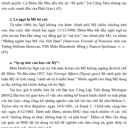
chính quyền. Cả Diệm lẫn Nhu đều lên án “đế quốc” [và Cộng Sản] nhúng tay
vào cuộc tranh đấu của Phật Giáo.(
42)
2. Lo ngại bị Mỹ bỏ rơi:
Từ năm 1960, họ Ngô không còn được chính phủ Mỹ chiều chuộng như
xưa. Sau cuộc đảo chính hụt ngày 11/11/1960, Diệm-Nhu bắt đầu nghi ngờ sự
yểm trợ mà Bảo Đại từng cay đắng gọi là “mù lòa” của chính phủ Mỹ, và nhóm
“Những người bạn Mỹ của Việt Nam”
[American Friends of Vietnam]
như cựu
Tướng William Donovan, TNS Mike Mansfield, Hồng y Francis Spellman, v.. v...
(43)
a. “Sự áp bức của báo chí Mỹ”:
Điều khiến họ Ngô cực kỳ bất mãn là báo chí Mỹ không ngừng đả kích chế
độ Diệm. Từ đầu năm 1957, báo
Foreign Affairs [Ngoại giao]
đã cảnh giác dư
luận Mỹ về tình trạng “cảnh sát trị ở miền Nam.” Nhiều người cho rằng Mỹ đang
sa lầy, không thể chiến thắng với họ Ngô.
Vài học giả ít nhiều liên hệ với Đại học Công Lập Tiểu Bang Michigan
[MSU], Đại học ký giao kèo cố vấn cho những kế hoạch hành chính và luật pháp
với Sài Gòn, cũng công bố những nghiên cứu bất lợi cho chế độ như Milton C.
Taylor trên tờ
New Republic
ngày 14/6/1961, và Frank C. Child trên cùng báo
này ngày 4/12/1961. Dưới mắt Diệm, nhóm MSU chịu trách nhiệm về các chỉ
trích “không đúng sự thực, không hợp lý, và phá hoại”. Diệm và Nhu cho rằng
các giáo sư MSU đã lợi dụng cơ hội để nghiên cứu làm công tác gián điệp và
tung tin bêu xấu chính phủ.(
44)