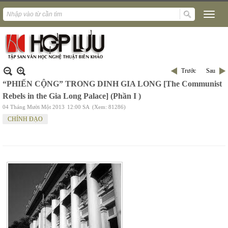
Trước
Sau
“PHIẾN CỘNG” TRONG DINH GIA LONG [The Communist
Rebels in the Gia Long Palace] (Phần I )
04 Tháng Mười Một 2013
12:00 SA
(Xem: 81286)
CHÍNH ĐẠO