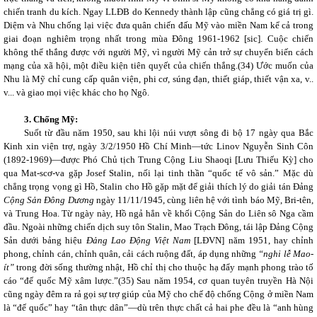
chiến tranh du kích. Ngay LLĐB do Kennedy thành lập cũng chẳng có giá trị gì.
Diệm và Nhu chống lại việc đưa quân chiến đấu Mỹ vào miền Nam kể cả trong
giai đoạn nghiêm trọng nhất trong mùa Đông 1961-1962 [sic]. Cuộc chiến
không thể thắng được với người Mỹ, vì người Mỹ cản trở sự chuyển biến cách
mạng của xã hội, một điều kiện tiên quyết của chiến thắng.(
34)
Ước muốn của
Nhu là Mỹ chỉ cung cấp quân viện, phi cơ, súng đạn, thiết giáp, thiết vận xa, v..
v... và giao mọi việc khác cho họ Ngô.
3. Chống Mỹ:
Suốt từ đầu năm 1950, sau khi lội núi vượt sông đi bộ 17 ngày qua Bắc
Kinh xin viện trợ, ngày 3/2/1950 Hồ Chí Minh—tức Linov Nguyễn Sinh Côn
(1892-1969)—được Phó Chủ tịch Trung Cộng Liu Shaoqi [Lưu Thiếu Kỳ] cho
qua Mat-scơ-va gặp Josef Stalin, nối lại tinh thần “quốc tế vô sản.” Mặc dù
chẳng trọng vọng gì Hồ, Stalin cho Hồ gặp mặt để giải thích lý do giải tán Đảng
Cộng Sản Đông Dương
ngày 11/11/1945, cùng liên hệ với tình báo Mỹ, Bri-tên,
và Trung Hoa. Từ ngày này, Hồ ngả hẳn về khối Cộng Sản do Liên sô Nga cầm
đầu. Ngoài những chiến dịch suy tôn Stalin, Mao Trạch Đông, tái lập Đảng Cộng
Sản dưới bảng hiệu
Đảng Lao Động Việt Nam
[LĐVN] năm 1951, hay chỉnh
phong, chỉnh cán, chỉnh quân, cải cách ruộng đất, áp dụng những
“nghi lễ Mao-
ít”
trong đời sống thường nhật, Hồ chỉ thị cho thuộc hạ đẩy mạnh phong trào tố
cáo “đế quốc Mỹ xâm lược.”(
35)
Sau năm 1954, cơ quan tuyên truyền Hà Nội
cũng ngày đêm ra rả gọi sự trợ giúp của Mỹ cho chế độ chống Cộng ở miền Nam
là “đế quốc” hay “tân thực dân”—dù trên thực chất cả hai phe đều là “anh hùng