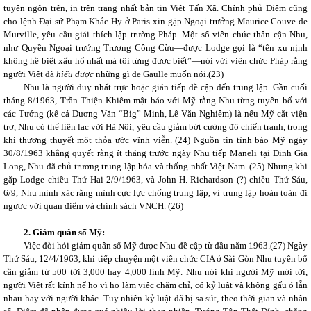
tuyên ngôn trên, in trên trang nhất bản tin Việt Tấn Xã. Chính phủ Diệm cũng
cho lệnh Đại sứ Phạm Khắc Hy ở Paris xin gặp Ngoại trưởng Maurice Couve de
Murville, yêu cầu giải thích lập trường Pháp. Một số viên chức thân cận Nhu,
như Quyền Ngoại trưởng Trương Công Cừu—được Lodge gọi là “tên xu nịnh
không hề biết xấu hổ nhất mà tôi từng được biết”—nói với viên chức Pháp rằng
người Việt đã
hiểu được
những gì de Gaulle muốn nói.(
23)
Nhu là người duy nhất trực hoặc gián tiếp đề cập đến trung lập. Gần cuối
tháng 8/1963, Trần Thiện Khiêm mật báo với Mỹ rằng Nhu từng tuyên bố với
các Tướng (kể cả Dương Văn “Big” Minh, Lê Văn Nghiêm) là nếu Mỹ cắt viện
trợ, Nhu có thể liên lạc với Hà Nội, yêu cầu giảm bớt cường độ chiến tranh, trong
khi thương thuyết một thỏa ước vĩnh viễn.
(24)
Nguồn tin tình báo Mỹ ngày
30/8/1963 khẳng quyết rằng ít tháng trước ngày Nhu tiếp Maneli tại Dinh Gia
Long, Nhu đã chủ trương trung lập hóa và thống nhất Việt Nam.
(25)
Nhưng khi
gặp Lodge chiều Thứ Hai 2/9/1963, và John H.
Richardson (?) chiều Thứ Sáu,
6/9, Nhu minh xác rằng mình cực lực chống trung lập, vì trung lập hoàn toàn đi
ngược với quan điểm và chính sách VNCH.
(26)
2. Giảm quân số Mỹ:
Việc đòi hỏi giảm quân số Mỹ được Nhu đề cập từ đầu năm 1963.(
27)
Ngày
Thứ Sáu, 12/4/1963, khi tiếp chuyện một viên chức CIA ở Sài Gòn Nhu tuyên bố
cần giảm từ 500 tới 3,000 hay 4,000 lính Mỹ. Nhu nói khi người Mỹ mới tới,
người Việt rất kính nể họ vì họ làm việc chăm chỉ, có kỷ luật và không gấu ó lẫn
nhau hay với người khác. Tuy nhiên kỷ luật đã bị sa sút, theo thời gian và nhân