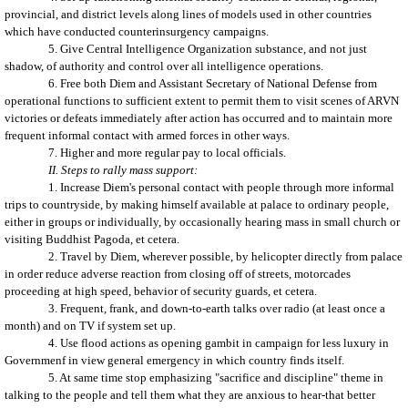
provincial, and district levels along lines of models used in other countries
which have conducted counterinsurgency campaigns.
5. Give Central Intelligence Organization substance, and not just
shadow, of authority and control over all intelligence operations.
6. Free both Diem and Assistant Secretary of National Defense from
operational functions to sufficient extent to permit them to visit scenes of ARVN
victories or defeats immediately after action has occurred and to maintain more
frequent informal contact with armed forces in other ways.
7. Higher and more regular pay to local officials.
II. Steps to rally mass support:
1. Increase Diem's personal contact with people through more informal
trips to countryside, by making himself available at palace to ordinary people,
either in groups or individually, by occasionally hearing mass in small church or
visiting Buddhist Pagoda, et cetera.
2. Travel by Diem, wherever possible, by helicopter directly from palace
in order reduce adverse reaction from closing off of streets, motorcades
proceeding at high speed, behavior of security guards, et cetera.
3. Frequent, frank, and down-to-earth talks over radio (at least once a
month) and on TV if system set up.
4. Use flood actions as opening gambit in campaign for less luxury in
Governmenf in view general emergency in which country finds itself.
5. At same time stop emphasizing "sacrifice and discipline" theme in
talking to the people and tell them what they are anxious to hear-that better