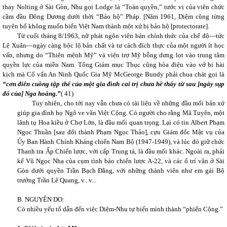
thay Nolting ở Sài Gòn, Nhu gọi Lodge là “Toàn quyền,” tước vị của viên chức
cầm đầu Đông Dương dưới thời “Bảo hộ” Pháp. [Năm 1961, Diệm cũng từng
tuyên bố không muốn biến Việt Nam thành một xứ bị bảo hộ [protectorate].
Từ cuối tháng 8/1963, nữ phát ngôn viên bán chính thức của chế độ—tức
Lệ Xuân—ngày càng bộc lộ bản chất và tư cách đích thực của một người ít học
vấn, nhưng do “Thiên mệnh Mỹ” và viện trợ Mỹ bỗng dưng lọt vào trung tâm
quyền lực của miền Nam. Tổng Giám mục Thục cũng hòa điệu vào vở bi hài
kịch mà Cố vấn An Ninh Quốc Gia Mỹ McGeorge Bundy phải chua chát gọi là
“cơn điên cuồng tập thể của một gia đình cai trị chưa hề thấy từ sau [ngày sụp
đổ của] Nga hoàng.”
(
41)
Tuy nhiên, cho tới nay vẫn chưa có tài liệu về những đầu mối bản xứ
giúp gia đình họ Ngô ve vãn Việt Cộng. Có người cho rằng Mã Tuyên, một
lãnh tụ Hoa kiều ở Chợ Lớn, là đầu mối quan trọng. Lại có tin Albert Phạm
Ngọc Thuần [sau đổi thành Phạm Ngọc Thảo], cựu Giám đốc Mật vụ của
Ủy Ban Hành Chính Kháng chiến Nam Bộ (1947-1949), và lúc đó giữ chức
Thanh tra
Ấp
Chiến lược, với cấp Trung tá, là đầu mối khác. Ngoài ra, phải
kể Vũ Ngọc Nhạ của cụm tình báo chiến lược A-22, và các ổ trí vận ở Sài
Gòn dưới quyền Trần Bạch Đằng, với những thành viên như em gái Bộ
trưởng Trần Lê Quang, v.. v...
B. NGUYÊN DO:
Có nhiều yếu tố dẫn đến việc Diệm-Nhu tự biến mình thành “phiến Cộng.”