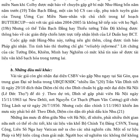
miền Nam khi Colby được mật báo về chuyện gặp gỡ bí mật Nhu-Hùng bốn năm
năm trước.(
19)
Trần Bạch Đằng, một cán bộ CS cao cấp, phụ trách tuyên giáo
của Trung Ương Cục Miền Nam–nhân vật chủ chốt trong kế hoạch
BUTTERCUP—nói với tác giả năm 2004-2005 là không hề tiếp xúc với họ Ngô.
(19b)
Nhưng có thể Trần Bạch Đằng hay Thiếu tướng Trần Độ không được
thông báo về các gián điệp chiến lược trực tiếp nhận lệnh của Lê Duẩn hay BCT.
Cuộc gặp mặt Hùng-Nhu này, tưởng nên ghi thêm, cũng được tình báo
Pháp ghi nhận. Tin tình báo thì thường chỉ ghi “
reliably informed
.” Lời chứng
của các Tướng Đôn, Khiêm, Minh hay Nghiêm có mức khả tín nào sẽ được tài
liệu văn khố bạch hóa trong tương lai.
.
b. Những đầu mối khác:
Vài tác giả còn ghi nhận đại diện CSBV vào gặp Nhu ngay tại Sài Gòn, qua
trung gian Đại sứ India trong UBQT/KSĐC “nhiều lần.”(
20)
Trần Văn Dĩnh tiết
lộ ngày 29/10 đích thân Diệm chỉ thị cho Dĩnh chuẩn bị gặp một đại diện Hà Nội
(Lê Đức Thọ?) để dò ý. Theo dự trù, Dĩnh sẽ gặp phái viên Hà Nội ngày
15/11/1963 tại New Dehli, nơi Nguyễn Cơ Thạch (Phạm Văn Cương) giữ chức
Tổng Lãnh sự từ ngày 26/7/1956. Nhưng cuộc đảo chính 1/11/1963 khiến âm
mưu này phải bỏ dở. Theo Dĩnh, Diệm còn dặn dò phải dấu kín Nhu.(
21)
Những âm mưu đi đêm giữa Nhu với Hà Nội, dĩ nhiên, phải nhiều thời gian
nữa mới có thể rõ chi tiết, khi tài liệu văn khố Bộ Chính Trị Đảng CSVN, Trung
Cộng, Liên Sô Nga hay Vatican mở ra cho các nhà nghiên cứu. Một số tư liệu
Pháp và Mỹ hiện cũng chưa giải mật. Người học sử nghiêm túc không thể không