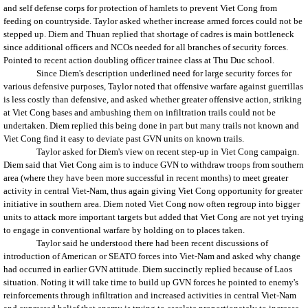
and self defense corps for protection of hamlets to prevent Viet Cong from
feeding on countryside. Taylor asked whether increase armed forces could not be
stepped up. Diem and Thuan replied that shortage of cadres is main bottleneck
since additional officers and NCOs needed for all branches of security forces.
Pointed to recent action doubling officer trainee class at Thu Duc school.
Since Diem's description underlined need for large security forces for
various defensive purposes, Taylor noted that offensive warfare against guerrillas
is less costly than defensive, and asked whether greater offensive action, striking
at Viet Cong bases and ambushing them on infiltration trails could not be
undertaken. Diem replied this being done in part but many trails not known and
Viet Cong find it easy to deviate past GVN units on known trails.
Taylor
asked for Diem's view on recent step-up in Viet Cong campaign.
Diem said that Viet Cong aim is to induce GVN to withdraw troops from southern
area (where they have been more successful in recent months) to meet greater
activity in central Viet-Nam, thus again giving Viet Cong opportunity for greater
initiative in southern area. Diem noted Viet Cong now often regroup into bigger
units to attack more important targets but added that Viet Cong are not yet trying
to engage in conventional warfare by holding on to places taken.
Taylor
said he understood there had been recent discussions of
introduction of American or SEATO forces into Viet-Nam and asked why change
had occurred in earlier GVN attitude. Diem succinctly replied because of Laos
situation. Noting it will take time to build up GVN forces he pointed to enemy's
reinforcements through infiltration and increased activities in central Viet-Nam