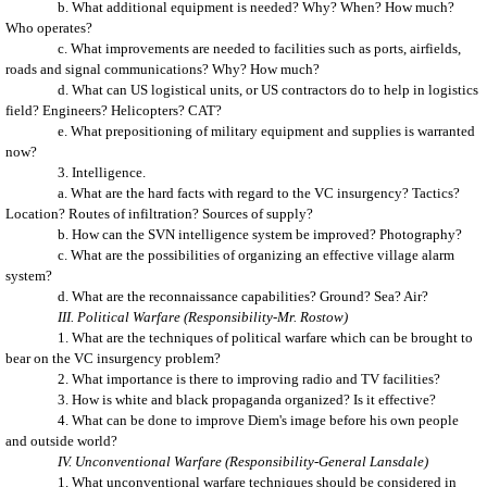
b. What additional equipment is needed? Why? When? How much?
Who operates?
c. What improvements are needed to facilities such as ports, airfields,
roads and signal communications? Why? How much?
d. What can US logistical units, or US contractors do to help in logistics
field? Engineers? Helicopters? CAT?
e. What prepositioning of military equipment and supplies is warranted
now?
3. Intelligence.
a. What are the hard facts with regard to the VC insurgency? Tactics?
Location? Routes of infiltration? Sources of supply?
b. How can the SVN intelligence system be improved? Photography?
c. What are the possibilities of organizing an effective village alarm
system?
d. What are the reconnaissance capabilities? Ground? Sea? Air?
III. Political Warfare (Responsibility-Mr. Rostow)
1. What are the techniques of political warfare which can be brought to
bear on the VC insurgency problem?
2. What importance is there to improving radio and TV facilities?
3. How is white and black propaganda organized? Is it effective?
4. What can be done to improve Diem's image before his own people
and outside world?
IV. Unconventional Warfare (Responsibility-General Lansdale)
1. What unconventional warfare techniques should be considered in