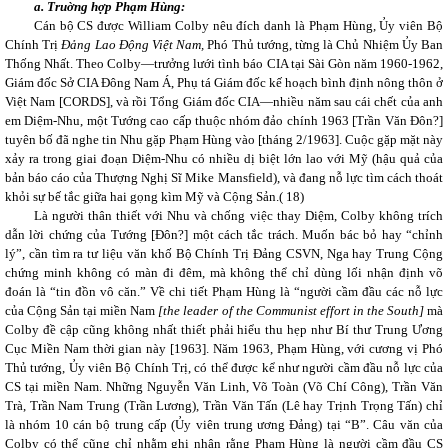
a. Truờng hợp Phạm Hùng:
Cán bộ CS được William Colby nêu đích danh là Phạm Hùng, Ủy viên Bộ
Chính Trị
Đảng Lao Động Việt Nam,
Phó Thủ tướng, từng là Chủ Nhiệm Ủy Ban
Thống Nhất. Theo Colby—trưởng lưới tình báo CIA tại Sài Gòn năm 1960-1962,
Giám đốc Sở CIA Đông Nam Á, Phụ tá Giám đốc kế hoạch bình định nông thôn ở
Việt Nam [CORDS], và rồi Tổng Giám đốc CIA—nhiều năm sau cái chết của anh
em Diệm-Nhu, một Tướng cao cấp thuộc nhóm đảo chính 1963 [Trần Văn Đôn?]
tuyên bố đã nghe tin Nhu gặp Phạm Hùng vào [tháng 2/1963]. Cuộc gặp mặt này
xảy ra trong giai đoạn Diệm-Nhu có nhiều dị biệt lớn lao với Mỹ (hậu quả của
bản báo cáo của Thượng Nghị Sĩ Mike Mansfield), và đang nỗ lực tìm cách thoát
khỏi sự bế tắc giữa hai gọng kìm Mỹ và Cộng Sản.(
18)
Là người thân thiết với Nhu và chống việc thay Diệm, Colby không trích
dẫn lời chứng của Tướng [Đôn?] một cách tắc trách. Muốn bác bỏ hay “chỉnh
lý”, cần tìm ra tư liệu văn khố Bộ Chính Trị Đảng CSVN, Nga hay Trung Cộng
chứng minh không có màn đi đêm, mà không thể chỉ dùng lối nhận định võ
đoán là “tin đồn vô căn.” Về chi tiết Phạm Hùng là “người cầm đầu các nỗ lực
của Cộng Sản tại miền Nam
[the leader of the Communist effort in the South]
mà
Colby đề cập cũng không nhất thiết phải hiểu thu hẹp như Bí thư Trung Ương
Cục Miền Nam thời gian này [1963]. Năm 1963, Phạm Hùng, với cương vị Phó
Thủ tướng, Ủy viên Bộ Chính Trị, có thể được kể như người cầm đầu nỗ lực của
CS tại miền Nam. Những Nguyễn Văn Linh, Võ Toàn (Võ Chí Công), Trần Văn
Trà, Trần Nam Trung (Trần Lương), Trần Văn Tấn (Lê hay Trịnh Trọng Tấn) chỉ
là nhóm 10 cán bộ trung cấp (Ủy viên trung ương Đảng) tại “B”. Câu văn của
Colby có thể cũng chỉ nhằm ghi nhận rằng Phạm Hùng là người cầm đầu CS