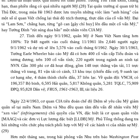
số. Diệm đã nhận được quá nhiều lời than phiền. Tướng Tôn Thất Đính, chẳng
hạn, than phiền rằng có quá nhiều người Mỹ.(
28)
Tại quân trường sĩ quan trừ bị
Thủ Đức, trong mùa Hè 1963 được lưu truyền những việc làm “anh hùng” của
một số sĩ quan Việt chống lại thái độ trịch thượng, thực dân của cố vấn Mỹ. Đại
tá “Lam Sơn,” chẳng hạn, từng “gõ can [gậy chỉ huy] lên đầu một cố vấn Mỹ,”
hay Tướng Đính “rút súng dọa bắn” một nhân viên CIA Mỹ.
27. Tính đến ngày 9/1/1962, quân Mỹ ở Nam Việt Nam tăng hơn
100%: Từ 948 người vào cuối tháng 11/1961 lên 2,646 người ngày
9/1/1962 và dự trù sẽ lên 5,576 vào cuối tháng 6/1962. Ngày 30/1/1963,
Tướng Earle Wheeler báo cáo Mỹ đã có hơn 400 cố vấn cấp Tiểu đoàn và
tương đương; trên 100 cố vấn tỉnh; 220 người trong ngành an ninh tại
NVN. Gần 300 phi cơ đã hoạt động, gồm 148 trực thăng vận tải, 11 trực
thăng võ trang, 81 vận tải có cánh, 13 khu trục (chiến đấu cơ), 9 oanh tạc
cơ hạng nhẹ, 4 thám thính chiến đấu, 37 liên lạc. Về quân đội VNCH, có
196,357 Bộ binh, 6,595 Hải quân, 5,817 Không quân, 5,281 TQLC, 75,909
ĐPQ, 95,828 Dân vệ;
FRUS, 1961-1963
, III, tài liệu 26.
Ngày 22/4/1963, cơ quan CIA tiên đoán chế độ Diệm sẽ yêu cầu Mỹ giảm
quân số tại miền Nam. Diệm và Nhu đều quan tâm đến vấn đề nhân viên Mỹ
“xen vào”
(infringements)
chủ quyền của VN, đặc biệt là cơ quan quân viện
[MAAG] và các đơn vị Lực lượng đặc biệt [LLĐB] Mỹ. Phủ Tổng thống đang tra
hỏi những viên chức phụ trách phối hợp với Mỹ về các hành vi của nhân sự Mỹ.
(
29)
Hơn một tháng sau, trong bài phỏng vấn Nhu trên báo
Washington
Post