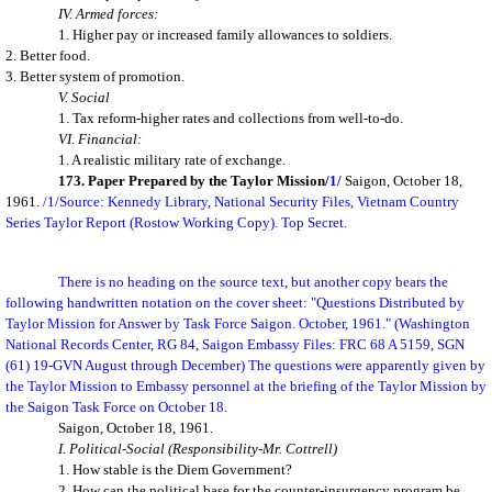
IV. Armed forces:
1. Higher pay or increased family allowances to soldiers.
2. Better food.
3. Better system of promotion.
V. Social
1. Tax reform-higher rates and collections from well-to-do.
VI. Financial:
1. A realistic military rate of exchange.
173. Paper Prepared by the Taylor Mission
/1/
Saigon, October 18,
1961.
/1/Source: Kennedy Library, National Security Files, Vietnam Country
Series Taylor Report (Rostow Working Copy). Top Secret.
There is no heading on the source text, but another copy bears the
following handwritten notation on the cover sheet: "Questions Distributed by
Taylor Mission for Answer by Task Force Saigon. October, 1961." (Washington
National Records Center, RG 84, Saigon Embassy Files: FRC 68 A 5159, SGN
(61) 19-GVN August through December) The questions were apparently given by
the Taylor Mission to Embassy personnel at the briefing of the Taylor Mission by
the Saigon Task Force on October 18.
Saigon
, October 18, 1961.
I. Political-Social (Responsibility-Mr. Cottrell)
1. How stable is the Diem Government?
2. How can the political base for the counter-insurgency program be