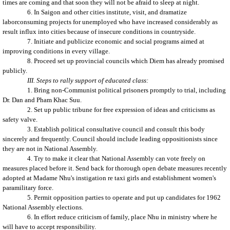
times are coming and that soon they will not be afraid to sleep at night.
6. In Saigon and other cities institute, visit, and dramatize
laborconsuming projects for unemployed who have increased considerably as
result influx into cities because of insecure conditions in countryside.
7. Initiate and publicize economic and social programs aimed at
improving conditions in every village.
8. Proceed set up provincial councils which Diem has already promised
publicly.
III. Steps to rally support of educated class:
1. Bring non-Communist political prisoners promptly to trial, including
Dr. Dan and Pham Khac Suu.
2. Set up public tribune for free expression of ideas and criticisms as
safety valve.
3. Establish political consultative council and consult this body
sincerely and frequently. Council should include leading oppositionists since
they are not in National Assembly.
4. Try to make it clear that National Assembly can vote freely on
measures placed before it. Send back for thorough open debate measures recently
adopted at Madame Nhu's instigation re taxi girls and establishment women's
paramilitary force.
5. Permit opposition parties to operate and put up candidates for 1962
National Assembly elections.
6. In effort reduce criticism of family, place Nhu in ministry where he
will have to accept responsibility.