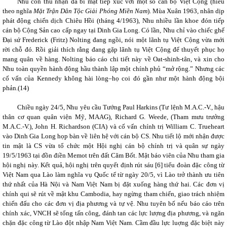
Nhu còn thú nhận đã bí mật tiếp xúc với một số cán bộ Việt Cộng (hiểu
theo nghĩa
Mặt Trận Dân Tộc Giải Phóng Miền Nam
). Mùa Xuân 1963, nhân dịp
phát động chiến dịch Chiêu Hồi (tháng 4/1963), Nhu nhiều lần khoe đón tiếp
cán bộ Cộng Sản cao cấp ngay tại Dinh Gia Long. Có lần, Nhu chỉ vào chiếc ghế
Đại sứ Frederick (Fritz) Nolting đang ngồi, nói một lãnh tụ Việt Cộng vừa mới
rời chỗ đó. Rồi giải thích rằng đang gặp lãnh tụ Việt Cộng để thuyết phục họ
mang quân về hàng. Nolting báo cáo chi tiết này về Oat-shinh-tân, và xin cho
Nhu toàn quyền hành động hầu thành lập một chính phủ “mở rộng.” Nhưng các
cố vấn của Kennedy không hài lòng–họ coi đó gần như một hành động bội
phản.(
14)
Chiều ngày 24/5, Nhu yêu cầu Tướng Paul Harkins (Tư lệnh M.A.C.-V., hậu 
thân cơ quan quân viện Mỹ, MAAG), Richard G. Weede, (Tham mưu trưởng 
M.A.C.-V.), John H. Richardson (CIA) và cố vấn chính trị William C. Trueheart 
vào Dinh Gia Long họp bàn về liên hệ với cán bộ CS. Nhu tiết lộ mới nhận được 
tin mật là CS vừa tổ chức một Hội nghị cán bộ chính trị và quân sự ngày 
19/5/1963 tại đồn điền Memot trên đất Căm Bốt. Mật báo viên của Nhu tham gia 
hội nghị này. Kết quả, hội nghị trên quyết định rút sáu [6] tiểu đoàn đặc công từ 
Việt Nam qua Lào làm nghĩa vụ Quốc tế từ ngày 20/5, vì Lào trở thành ưu tiên 
thứ nhất của Hà Nội và Nam Việt Nam bị đặt xuống hàng thứ hai. Các đơn vị 
chính qui sẽ rút về mật khu Cambodia, hay ngừng tham chiến, giao trách nhiệm 
chiến đấu cho các đơn vị địa phương và tự vệ. Nhu tuyên bố nếu báo cáo trên 
chính xác, VNCH sẽ tổng tấn công, đánh tan các lực lượng địa phương, và ngăn 
chặn đặc công từ Lào đột nhập Nam Việt Nam. Cầm đầu lực luợng đặc biệt này 