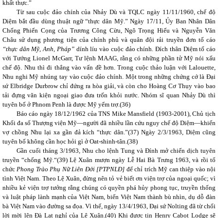
khất thực.”
Từ sau cuộc đảo chính của Nhảy Dù và TQLC ngày 11/11/1960, chế độ
Diệm bắt đầu dùng thuật ngữ “thực dân Mỹ.” Ngày 17/11, Ủy Ban Nhân Dân
Chống Phiến Cọng của Trương Công Cừu, Ngô Trọng Hiếu và Nguyễn Văn
Châu sử dụng phương tiện của chính phủ và quân đội rải truyền đơn tố cáo
“thực dân Mỹ, Anh, Pháp”
dính líu vào cuộc đảo chính. Đích thân Diệm tố cáo
với Tướng Lionel McGarr, Tư lệnh MAAG, rằng có những phần tử Mỹ nói xấu
chế độ. Nhu thì đi thẳng vào vấn đề hơn. Trong cuộc thảo luận với Lalouette,
Nhu nghi Mỹ nhúng tay vào cuộc đảo chính. Một trong những chứng cớ là Đại
sứ Elbridge Durbrow chỉ đứng ra hòa giải, và còn cho Hoàng Cơ Thụy vào bao
tải đựng văn kiện ngoại giao đưa trốn khỏi nước. Nhóm sĩ quan Nhảy Dù thì
tuyên bố ở Phnom Penh là được Mỹ yểm trợ.(
36)
Báo cáo ngày 18/12/1962 của TNS Mike Mansfield (1903-2001), Chủ tịch
Khối đa số Thượng viện Mỹ—người đã nhiều lần cứu nguy chế độ Diệm—khiến
vợ chồng Nhu lại xa gần đả kích “thực dân.”(
37)
Ngày 2/3/1963, Diệm cũng
tuyên bố không cần học hỏi gì ở Oat-shinh-tân.(
38)
Gần cuối tháng 3/1963, Nhu cho lệnh Tung và Đính mở chiến dịch tuyên
truyền “chống Mỹ.“(
39)
Lệ Xuân mượn ngày Lễ Hai Bà Trưng 1963, và rồi tổ
chức
Phong Trào Phụ Nữ Liên Đới [PTPNLĐ]
để chỉ trích Mỹ can thiệp vào nội
tình Việt Nam. Theo Lệ Xuân, đừng nên tỏ vẻ biết ơn viện trợ của ngoại quốc; vì
nhiều kẻ viện trợ tưởng rằng chúng có quyền phá hủy phong tục, truyền thống
và luật pháp lành mạnh của Việt Nam, biến Việt Nam thành bù nhìn, dụ dỗ đàn
bà Việt Nam vào đường sa đọa. Vì thế, ngày 13/4/1963, Đại sứ Nolting đã từ chối
lời mời lên Đà Lạt nghỉ của Lệ Xuân.(
40)
Khi được tin Henry Cabot Lodge sẽ