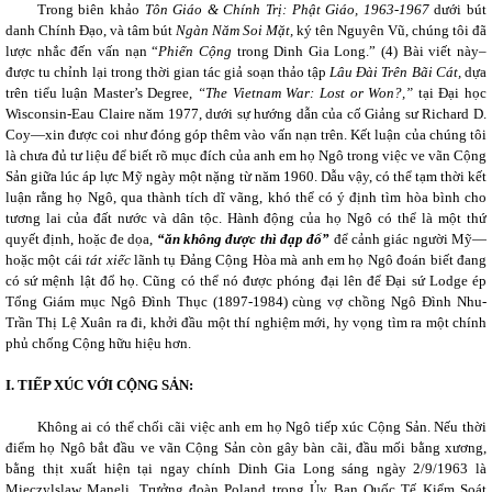
Trong biên khảo
Tôn Giáo & Chính Trị: Phật Giáo, 1963-1967
dưới bút
danh Chính Đạo, và tâm bút
Ngàn Năm Soi Mặt,
ký tên Nguyên Vũ, chúng tôi đã
lược nhắc đến vấn nạn “
Phiến Cộng
trong Dinh Gia Long.”
(4)
Bài viết này–
được tu chỉnh lại trong thời gian tác giả soạn thảo tập
Lâu Đài Trên Bãi Cát,
dựa
trên tiểu luận Master’s Degree,
“The Vietnam War: Lost or Won?,”
tại Đại học
Wisconsin-Eau Claire năm 1977, dưới sự hướng dẫn của cố Giảng sư Richard D.
Coy—xin được coi như đóng góp thêm vào vấn nạn trên. Kết luận của chúng tôi
là chưa đủ tư liệu để biết rõ mục đích của anh em họ Ngô trong việc ve vãn Cộng
Sản giữa lúc áp lực Mỹ ngày một nặng từ năm 1960. Dẫu vậy, có thể tạm thời kết
luận rằng họ Ngô, qua thành tích dĩ vãng, khó thể có ý định tìm hòa bình cho
tương lai của đất nước và dân tộc. Hành động của họ Ngô có thể là một thứ
quyết định, hoặc đe dọa,
“ăn không được thì đạp đổ”
để cảnh giác người Mỹ—
hoặc một cái
tát xiếc
lãnh tụ Đảng Cộng Hòa mà anh em họ Ngô đoán biết đang
có sứ mệnh lật đổ họ. Cũng có thể nó được phóng đại lên để Đại sứ Lodge ép
Tổng Giám mục Ngô Đình Thục (1897-1984) cùng vợ chồng Ngô Đình Nhu-
Trần Thị Lệ Xuân ra đi, khởi đầu một thí nghiệm mới, hy vọng tìm ra một chính
phủ chống Cộng hữu hiệu hơn.
I. TIẾP XÚC VỚI CỘNG SẢN:
Không ai có thể chối cãi việc anh em họ Ngô tiếp xúc Cộng Sản. Nếu thời
điểm họ Ngô bắt đầu ve vãn Cộng Sản còn gây bàn cãi, đầu mối bằng xương,
bằng thịt xuất hiện tại ngay chính Dinh Gia Long sáng ngày 2/9/1963 là
Mieczylslaw Maneli, Trưởng đoàn Poland trong Ủy Ban Quốc Tế Kiểm Soát