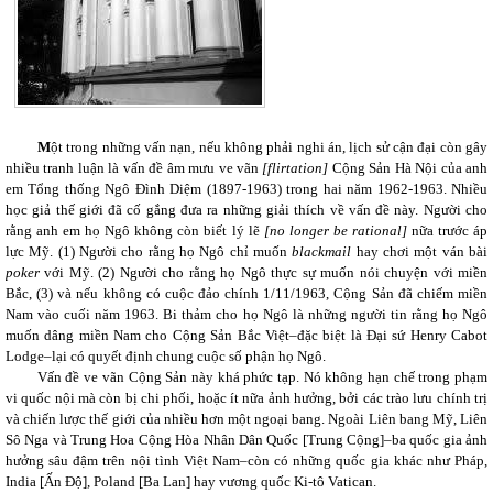
M
ột
trong những vấn nạn, nếu không phải nghi án, lịch sử cận đại còn gây
nhiều tranh luận là vấn đề âm mưu ve vãn
[flirtation]
Cộng Sản Hà Nội của anh
em Tổng thống Ngô Đình Diệm (1897-1963) trong hai năm 1962-1963.
Nhiều
học giả thế giới đã cố gắng đưa ra những giải thích về vấn đề này. Người cho
rằng anh em họ Ngô không còn biết lý lẽ
[no longer be rational]
nữa trước áp
lực Mỹ.
(1)
Người cho rằng họ Ngô chỉ muốn
blackmail
hay chơi một ván bài
poker
với Mỹ.
(2)
Người cho rằng họ Ngô thực sự muốn nói chuyện với miền
Bắc,
(3)
và nếu không có cuộc đảo chính 1/11/1963, Cộng Sản đã chiếm miền
Nam vào cuối năm 1963. Bi thảm cho họ Ngô là những người tin rằng họ Ngô
muốn dâng miền Nam cho Cộng Sản Bắc Việt–đặc biệt là Đại sứ Henry Cabot
Lodge–lại có quyết định chung cuộc số phận họ Ngô.
Vấn đề ve vãn Cộng Sản này khá phức tạp. Nó không hạn chế trong phạm
vi quốc nội mà còn bị chi phối, hoặc ít nữa ảnh hưởng, bởi các trào lưu chính trị
và chiến lược thế giới của nhiều hơn một ngoại bang. Ngoài Liên bang Mỹ, Liên
Sô Nga và Trung Hoa Cộng Hòa Nhân Dân Quốc [Trung Cộng]–ba quốc gia ảnh
hưởng sâu đậm trên nội tình Việt Nam–còn có những quốc gia khác như Pháp,
India [Ấn Độ], Poland [Ba Lan] hay vương quốc Ki-tô Vatican.