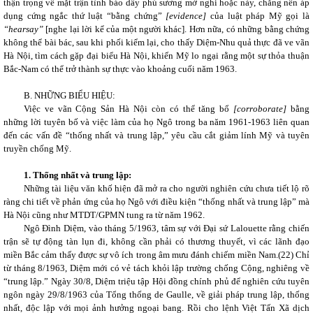
thận trọng về mặt trận tình báo dầy phủ sương mờ nghi hoặc này, chẳng nên áp
dụng cứng ngắc thứ luật “bằng chứng”
[evidence]
của luật pháp Mỹ gọi là
“hearsay”
[nghe lại lời kể của một người khác]. Hơn nữa, có những bằng chứng
không thể bài bác, sau khi phối kiểm lại, cho thấy Diệm-Nhu quả thực đã ve vãn
Hà Nội, tìm cách gặp đại biểu Hà Nội, khiến Mỹ lo ngại rằng một sự thỏa thuận
Bắc-Nam có thể trở thành sự thực vào khoảng cuối năm 1963.
B. NHỮNG BIỂU HIỆU:
Việc ve vãn Cộng Sản Hà Nội còn có thể tăng bổ
[corroborate]
bằng
những lời tuyên bố và việc làm của họ Ngô trong ba năm 1961-1963 liên quan
đến các vấn đề “thống nhất và trung lập,” yêu cầu cắt giảm lính Mỹ và tuyên
truyền chống Mỹ.
1. Thống nhất và trung lập:
Những tài liệu văn khố hiện đã mở ra cho người nghiên cứu chưa tiết lộ rõ
ràng chi tiết về phản ứng của họ Ngô với điều kiện “thống nhất và trung lập” mà
Hà Nội cũng như MTDT/GPMN tung ra từ năm 1962.
Ngô Đình Diệm, vào tháng 5/1963, tâm sự với Đại sứ Lalouette rằng chiến
trận sẽ tự động tàn lụn đi, không cần phải có thương thuyết, vì các lãnh đạo
miền Bắc cảm thấy được sự vô ích trong âm mưu đánh chiếm miền Nam.(
22)
Chỉ
từ tháng 8/1963, Diệm mới có vẻ tách khỏi lập trường chống Cộng, nghiêng về
“trung lập.” Ngày 30/8, Diệm triệu tập Hội đồng chính phủ để nghiên cứu tuyên
ngôn ngày 29/8/1963 của Tổng thống de Gaulle, về giải pháp trung lập, thống
nhất, độc lập với mọi ảnh hưởng ngoại bang. Rồi cho lệnh Việt Tấn Xã dịch