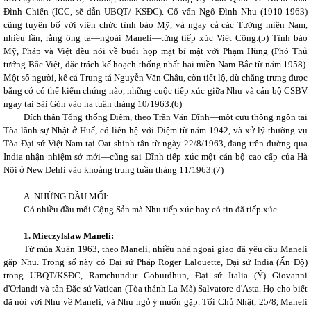
Đình Chiến (ICC, sẽ dẫn UBQT/ KSĐC). Cố vấn Ngô Đình Nhu (1910-1963)
cũng tuyên bố với viên chức tình báo Mỹ, và ngay cả các Tướng miền Nam,
nhiều lần, rằng ông ta—ngoài Maneli—từng tiếp xúc Việt Cộng.(
5)
Tình báo
Mỹ, Pháp và Việt đều nói về buổi họp mặt bí mật với Phạm Hùng (Phó Thủ
tướng Bắc Việt, đặc trách kế hoạch thống nhất hai miền Nam-Bắc từ năm 1958).
Một số người, kể cả Trung tá Nguyễn Văn Châu, còn tiết lộ, dù chẳng trưng được
bằng cớ có thể kiểm chứng nào, những cuộc tiếp xúc giữa Nhu và cán bộ CSBV
ngay tại Sài Gòn vào hạ tuần tháng 10/1963
.(6)
Đích thân Tổng thống Diệm, theo Trần Văn Dĩnh—một cựu thông ngôn tại
Tòa lãnh sự Nhật ở Huế, có liên hệ với Diệm từ năm 1942, và xử lý thường vụ
Tòa Đại sứ Việt Nam tại Oat-shinh-tân từ ngày 22/8/1963, đang trên đường qua
India nhận nhiệm sở mới—cũng sai Dĩnh tiếp xúc một cán bộ cao cấp của Hà
Nội ở New Dehli vào khoảng trung tuần tháng 11/1963
.(7)
A. NHỮNG ĐẦU MỐI:
Có nhiều đầu mối Cộng Sản mà Nhu tiếp xúc hay có tin đã tiếp xúc.
1. Mieczylslaw Maneli:
Từ mùa Xuân 1963, theo Maneli, nhiều nhà ngoại giao đã yêu cầu Maneli
gặp Nhu. Trong số này có Đại sứ Pháp Roger Lalouette, Đại sứ India (Ấn Độ)
trong UBQT/KSĐC, Ramchundur Goburdhun, Đại sứ Italia (Ý) Giovanni
d'Orlandi và tân Đặc sứ Vatican (Tòa thánh La Mã) Salvatore d'Asta. Họ cho biết
đã nói với Nhu về Maneli, và Nhu ngỏ ý muốn gặp. Tối Chủ Nhật, 25/8, Maneli