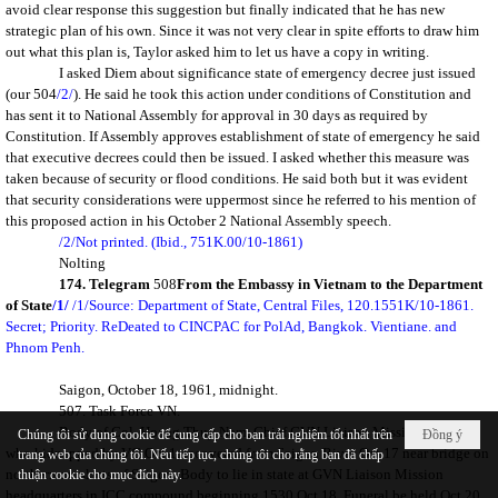
avoid clear response this suggestion but finally indicated that he has new
strategic plan of his own. Since it was not very clear in spite efforts to draw him
out what this plan is, Taylor asked him to let us have a copy in writing.
I asked Diem about significance state of emergency decree just issued
(our 504
/2/
). He said he took this action under conditions of Constitution and
has sent it to National Assembly for approval in 30 days as required by
Constitution. If Assembly approves establishment of state of emergency he said
that executive decrees could then be issued. I asked whether this measure was
taken because of security or flood conditions. He said both but it was evident
that security considerations were uppermost since he referred to his mention of
this proposed action in his October 2 National Assembly speech.
/2/Not printed. (Ibid., 751K.00/10-1861)
Nolting
174. Telegram
508
From the Embassy in Vietnam to the Department
of State
/1/
/1/Source: Department of State, Central Files, 120.1551K/10-1861.
Secret; Priority. ReDeated to CINCPAC for PolAd, Bangkok. Vientiane. and
Phnom Penh.
Saigon
, October 18, 1961, midnight.
507. Task Force VN.
Body of Col. Hoang Thuy Nam, Chief GVN Liaison Mission to ICC
Chúng tôi sử dụng cookie để cung cấp cho bạn trải nghiệm tốt nhất trên
Đồng ý
who kidnapped by VC Oct 1, recovered from Saigon River Oct 17 near bridge on
trang web của chúng tôi. Nếu tiếp tục, chúng tôi cho rằng bạn đã chấp
northern outskirts of Saigon. Body to lie in state at GVN Liaison Mission
thuận cookie cho mục đích này.
headquarters in ICC compound beginning 1530 Oct 18. Funeral be held Oct 20.