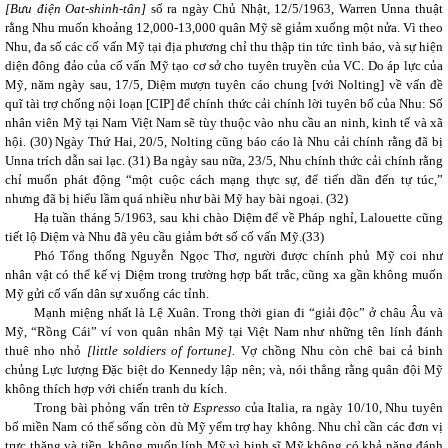
[Bưu điện Oat-shinh-tân]
số ra ngày Chủ Nhật, 12/5/1963, Warren Unna thuật
rằng Nhu muốn khoảng 12,000-13,000 quân Mỹ sẽ giảm xuống một nửa. Vì theo
Nhu, đa số các cố vấn Mỹ tại địa phương chỉ thu thập tin tức tình báo, và sự hiện
diện đông đảo của cố vấn Mỹ tạo cơ sở cho tuyên truyền của VC. Do áp lực của
Mỹ, năm ngày sau, 17/5, Diệm mượn tuyên cáo chung [với Nolting] về vấn đề
quĩ tài trợ chống nội loạn [CIP] để chính thức cải chính lời tuyên bố của Nhu: Số
nhân viên Mỹ tại Nam Việt Nam sẽ tùy thuộc vào nhu cầu an ninh, kinh tế và xã
hội.
(30)
Ngày Thứ Hai, 20/5, Nolting cũng báo cáo là Nhu cải chính rằng đã bị
Unna trích dẫn sai lạc.
(31)
Ba ngày sau nữa, 23/5, Nhu chính thức cải chính rằng
chỉ muốn phát động “một cuộc cách mạng thực sự, để tiến dần đến tự túc,”
nhưng đã bị hiểu lầm quá nhiều như bài Mỹ hay bài ngoại.
(32)
Hạ tuần tháng 5/1963, sau khi chào Diệm để về Pháp nghỉ, Lalouette cũng
tiết lộ Diệm và Nhu đã yêu cầu giảm bớt số cố vấn Mỹ.(
33)
Phó Tổng thống Nguyễn Ngọc Thơ, người được chính phủ Mỹ coi như
nhân vật có thể kế vị Diệm trong trường hợp bất trắc, cũng xa gần không muốn
Mỹ gửi cố vấn dân sự xuống các tỉnh.
Mạnh miệng nhất là Lệ Xuân. Trong thời gian đi “giải độc” ở châu Âu và
Mỹ, “Rồng Cái” ví von quân nhân Mỹ tại Việt Nam như những tên lính đánh
thuê nho nhỏ
[little soldiers of fortune].
Vợ chồng Nhu còn chê bai cả binh
chủng Lực lượng Đặc biệt do Kennedy lập nên; và, nói thẳng rằng quân đội Mỹ
không thích hợp với chiến tranh du kích.
Trong bài phỏng vấn trên tờ
Espresso
của Italia, ra ngày 10/10, Nhu tuyên
bố miền Nam có thể sống còn dù Mỹ yểm trợ hay không. Nhu chỉ cần các đơn vị
trực thăng và tiền, không muốn lính Mỹ vì binh sĩ Mỹ không có khả năng đánh