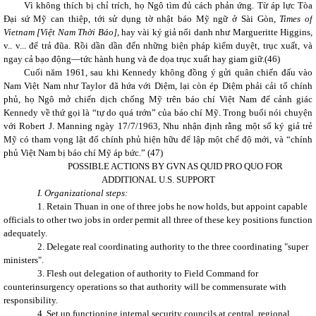
Vì không thích bị chỉ trích, họ Ngô tìm đủ cách phản ứng. Từ áp lực Tòa
Đại sứ Mỹ can thiệp, tới sử dụng tờ nhật báo Mỹ ngữ ở Sài Gòn,
Times of
Vietnam [Việt Nam Thời Báo],
hay vài ký giả nổi danh như Margueritte Higgins,
v.. v... để trả đũa. Rồi dần dần đến những biện pháp kiểm duyệt, trục xuất, và
ngay cả bạo động—tức hành hung và đe dọa trục xuất hay giam giữ.(
46)
Cuối năm 1961, sau khi Kennedy không đồng ý gửi quân chiến đấu vào
Nam Việt Nam như Taylor đã hứa với Diệm, lại còn ép Diệm phải cải tổ chính
phủ, họ Ngô mở chiến dịch chống Mỹ trên báo chí Việt Nam để cảnh giác
Kennedy về thứ gọi là “tự do quá trớn” của báo chí Mỹ. Trong buổi nói chuyện
với Robert J. Manning ngày 17/7/1963, Nhu nhận định rằng một số ký giả trẻ
Mỹ có tham vọng lật đổ chính phủ hiện hữu để lập một chế độ mới, và “chính
phủ Việt Nam bị báo chí Mỹ áp bức.”
(47)
POSSIBLE ACTIONS BY GVN AS QUID PRO QUO FOR
ADDITIONAL U.S. SUPPORT
I. Organizational steps:
1. Retain Thuan in one of three jobs he now holds, but appoint capable
officials to other two jobs in order permit all three of these key positions function
adequately.
2. Delegate real coordinating authority to the three coordinating "super
ministers".
3. Flesh out delegation of authority to Field Command for
counterinsurgency operations so that authority will be commensurate with
responsibility.
4. Set up functioning internal security councils at central, regional,