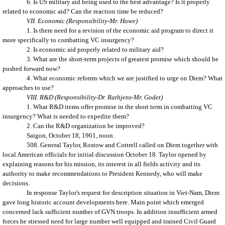
6. Is US military aid being used to the best advantage? Is it properly
related to economic aid? Can the reaction time be reduced?
VII. Economic (Responsibility-Mr. Howe)
1. Is there need for a revision of the economic aid program to direct it
more specifically to combatting VC insurgency?
2. Is economic aid properly related to military aid?
3. What are the short-term projects of greatest promise which should be
pushed forward now?
4. What economic reforms which we are justified to urge on Diem? What
approaches to use?
VIII. R&D (Responsibility-Dr. Rathjens-Mr. Godet)
1. What R&D items offer promise in the short term in combatting VC
insurgency? What is needed to expedite them?
2. Can the R&D organization be improved?
Saigon
, October 18, 1961, noon.
508. General Taylor, Rostow and Cottrell called on Diem together with
local American officials for initial discussion October 18. Taylor opened by
explaining reasons for his mission, its interest in all fields activity and its
authority to make recommendations to President Kennedy, who will make
decisions.
In response Taylor's request for description situation in Viet-Nam, Diem
gave long historic account developments here. Main point which emerged
concerned lack sufficient number of GVN troops. In addition insufficient armed
forces he stressed need for large number well equipped and trained Civil Guard