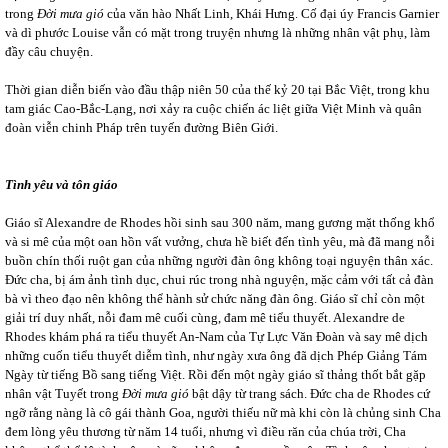
trong
Đời mưa gió
của văn hào Nhất Linh, Khái Hưng. Cố đại úy Francis Garnier
và dì phước Louise vẫn có mặt trong truyện nhưng là những nhân vật phụ, làm
đầy câu chuyện.
Thời gian diễn biến vào đầu thập niên 50 của thế kỷ 20 tại Bắc Việt, trong khu
tam giác Cao-Bắc-Lạng, nơi xảy ra cuộc chiến ác liệt giữa Việt Minh và quân
đoàn viễn chinh Pháp trên tuyến đường Biên Giới.
Tình yêu và tôn giáo
Giáo sĩ Alexandre de Rhodes hồi sinh sau 300 năm, mang gương mặt thống khổ
và si mê của một oan hồn vất vưởng, chưa hề biết đến tình yêu, mà đã mang nỗi
buồn chín thối ruột gan của những người đàn ông không toại nguyện thân xác.
Đức cha, bị ám ảnh tình dục, chui rúc trong nhà nguyện, mặc cảm với tất cả đàn
bà vì theo đạo nên không thể hành sử chức năng đàn ông. Giáo sĩ chỉ còn một
giải trí duy nhất, nỗi đam mê cuối cùng, đam mê tiểu thuyết. Alexandre de
Rhodes khám phá ra tiểu thuyết An-Nam của Tự Lực Văn Đoàn và say mê dịch
những cuốn tiểu thuyết diễm tình, như ngày xưa ông đã dịch Phép Giảng Tám
Ngày từ tiếng Bồ sang tiếng Việt. Rồi đến một ngày giáo sĩ thảng thốt bắt gặp
nhân vật Tuyết trong
Đời mưa gió
bật dậy từ trang sách. Đức cha de Rhodes cứ
ngỡ rằng nàng là cô gái thành Goa, người thiếu nữ mà khi còn là chủng sinh Cha
đem lòng yêu thương từ năm 14 tuổi, nhưng vì điều răn của chúa trời, Cha