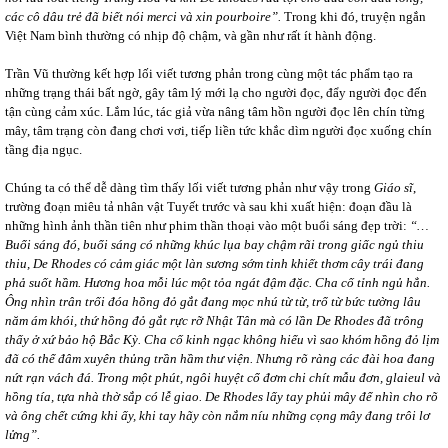
các cô dâu trẻ đã biết nói merci và xin pourboire”.
Trong khi đó, truyện ngắn
Việt Nam bình thường có nhịp độ chậm, và gần như rất ít hành động.
Trần Vũ thường kết hợp lối viết tương phản trong cùng một tác phẩm tạo ra
những trạng thái bất ngờ, gây tâm lý mới lạ cho người đọc, đẩy người đọc đến
tận cùng cảm xúc. Lắm lúc, tác giả vừa nâng tâm hồn người đọc lên chín từng
mây, tâm trạng còn đang chơi vơi, tiếp liền tức khắc dìm người đọc xuống chín
tầng địa ngục.
Chúng ta có thể dễ dàng tìm thấy lối viết tương phản như vậy trong
Giáo sĩ
,
trường đoạn miêu tả nhân vật Tuyết trước và sau khi xuất hiện: đoạn đầu là
những hình ảnh thần tiên như phim thần thoại vào một buổi sáng đẹp trời:
“…
Buổi sáng đó, buổi sáng có những khúc lụa bay chậm rãi trong giấc ngủ thiu
thiu, De Rhodes có cảm giác một làn sương sớm tinh khiết thơm cây trái đang
phả suốt hầm. Hương hoa mỗi lúc một tỏa ngát đậm đặc. Cha cố tỉnh ngủ hẳn.
Ông nhìn trân trối đóa hồng đỏ gắt đang mọc nhú từ từ, trổ từ bức tường lâu
năm ám khói, thứ hồng đỏ gắt rực rỡ Nhật Tân mà có lần De Rhodes đã trông
thấy ở xứ bảo hộ Bắc Kỳ. Cha cố kinh ngạc không hiểu vì sao khóm hồng đỏ lịm
đã có thể đâm xuyên thủng trần hầm thư viện. Nhưng rõ ràng các đài hoa đang
nứt rạn vách đá. Trong một phút, ngôi huyệt cổ đơm chi chít mẫu đơn, glaieul và
hồng tía, tựa nhà thờ sắp có lễ giao. De Rhodes lấy tay phủi mây để nhìn cho rõ
và ông chết cứng khi ấy, khi tay hãy còn nắm níu những cọng mây đang trôi lơ
lửng”.