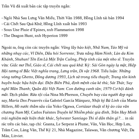
Trần Vũ đã xuất bản các tập truyện ngắn:
- Ngôi Nhà Sau Lưng Văn Miếu, Thời Văn 1988, Hồng Lĩnh tái bản 1994
- Cái Chết Sau Quá Khứ, Hồng Lĩnh xuất bản 1993
- Sous Une Pluie d’Epines, nxb Flammarion 1998
- The Dragon Hunt, nxb Hyperion 1999
Ngoài ra, ông còn các truyện ngắn:
Vũng lầy hào kiệt
,
Nhã Nam, Táo Mỹ và
những nhụy cúc, Vĩ Diên, Dấu hỏi Sorrente; Trưa nắng Hàm Ninh; Làn da Kim
Khánh,
Shuhun! Tên Em Là Một Trận Cuồng, Phép tính của một nho sĩ
.
Truyện
vừa:
Giấc mơ Thổ, Giáo sĩ, Cái chết sau quá khứ.
Ký:
Sài Gòn ngày lạ mặt, Hiệp
Hội tương tế Bắc Việt nghĩa trang, Lưng trần, Di vật 1968.
Tiểu luận:
Những
vòng tường Ghetto
,
Đông dương 1993, Lịch sử trong tiểu thuyết; Trang tôn kinh
huyền hoặc hậu hiện đại. Điện Biên Phủ, định mệnh của kẻ thù; Sát Thát; Suy
nghĩ Mãn Thanh; Quân đội Việt Nam: Con đường canh tân; 1979 Cơ hội đánh
mất.
Dịch phẩm:
Rửa tội
của Nina McPherson,
Chuyến bay của người đẹp ngủ
say, María Dos Prazerès
của Gabriel García Márquez,
Nhật ký Bá Linh
của Marta
Hillers,
Hồ nước thẳm sâu
của Yoko Ogawa,
Cortázar thuật sĩ kỳ ảo của văn
chương Nam Mỹ
, Carlos Fuèntes
Truyện kể Nhiễm phúc gia đình, Trần Huy Minh
trải nghiệm một hiện thức khác, Sylvester Santiago Thi sĩ dấn thân gì?…
in rải
rác trên các báo, tạp chí: Granta, Le Serpent à Plume, Văn, Văn Học, Hợp Lưu,
Trăm Con, Làng Văn, Thế Kỷ 21, Nhà Magazine, Talawas, Văn chương Việt, Da
Màu, Litviet.