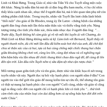
Linh và Khái Hưng. Trong
Giáo sĩ
, nhà văn Trần Vũ cho Tuyết sống một cuộc
đời khác. Nàng là mẫu đàn bà mà tất cả đàn ông đều ham muốn, vì họ chỉ nhìn
thấy khía cạnh nhan sắc, nhục thể ở người đàn bà, mà ít khi quan tâm phụ nữ còn
những phẩm chất khác. Trong truyện, nhân vật Tuyết lần lượt chữa lành bệnh
“thối ruột” cho giáo sĩ De Rhodes, trung úy De Lattre - chứng bệnh của những
người đàn ông chưa một lần thỏa mãn thân xác và thiếu vắng tình yêu. Nàng
tượng trưng cho tình yêu thân xác, thỏa mãn nhục dục ở người đàn ông:
“
…
Trước đây, Tuyết không hề cảm giác gì rõ rệt mỗi khi luyến ái với Chương, do
Nhất Linh và Khái Hưng không miêu tả kỹ. Làm tình với Bernard, Tuyết thấy rõ
người thanh niên, dù chỉ mới lần đầu đã kiểm soát hơi thở của anh, đã chờ đợi
chia sẻ thân xác của cả hai, tựa cả hai cùng chống một chiếc thang hai chân
giữa khoảng không chơi vơi, cùng leo lên, cùng đợi nhau và cố nghiêng ngả
kềm hãm bấu víu lẫn nhau để chiếc thang khỏi chao đảo ngã đổ, để cùng đi lên
đến tận trời. Lần đầu tiên Tuyết nếm vị sữa đậm sệt như cặn rượu chát.”
Mối tương quan giữa tình yêu và tôn giáo, được nhà văn khắc họa rõ nét trong
tuyến nhân vật này. Người đọc tự hỏi vậy hạnh phúc con người nằm ở đâu? Con
người tin vào thế giới tôn giáo để mong kiếm tìm sự cứu rỗi, thế nhưng tôn giáo
có thật sự mang lại hạnh phúc cho con người? Cuối cùng, nhân vật giáo sĩ cũng
ngộ ra rằng cuộc đời con người chỉ có hạnh phúc khi có tình yêu
“
...
thứ tình
cảm vĩnh cửu của nhân loại còn dai dẳng hơn cả sự sống hứa hẹn đời đời trên
nước Chúa”.