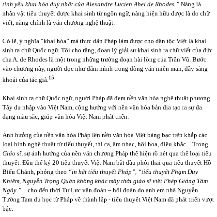
tình yêu khai hóa duy nhất của Alexandre Lucien Abel de Rhodes.”
Nàng là
nhân vật tiểu thuyết được khai sinh từ ngôn ngữ, nàng hiện hữu được là do chữ
viết, nàng chính là văn chương nghệ thuật.
Có lẽ, ý nghĩa “khai hóa” mà thực dân Pháp làm được cho dân tộc Việt là khai
sinh ra chữ Quốc ngữ. Tôi cho rằng, đoạn lý giải sự khai sinh ra chữ viết của đức
cha A. de Rhodes là một trong những trường đoạn hài lòng của Trần Vũ. Bước
vào chương này, người đọc như đắm mình trong dòng văn miên man, đầy sảng
15
khoái của tác giả.
Khai sinh ra chữ Quốc ngữ, người Pháp đã đem nền văn hóa nghệ thuật phương
Tây du nhập vào Việt Nam, cộng hưởng với nền văn hóa bản địa tạo ra sự đa
dạng màu sắc, giúp văn hóa Việt Nam phát triển.
Ảnh hưởng của nền văn hóa Pháp lên nền văn hóa Việt bàng bạc trên khắp các
loại hình nghệ thuật từ tiểu thuyết, thi ca, âm nhạc, hội họa, điêu khắc…Trong
Giáo sĩ
, sự ảnh hưởng của nền văn chương Pháp thể hiện rõ nét qua thể loại tiểu
thuyết. Đầu thế kỷ 20 tiểu thuyết Việt Nam bắt đầu phôi thai qua tiểu thuyết Hồ
Biểu Chánh, phỏng theo
“in hệt tiểu thuyết Pháp”
,
“tiểu thuyết Phạm Duy
Khiêm, Nguyễn Trọng Quản không khác mấy thời giáo sĩ viết Phép Giảng Tám
Ngày
”
…cho đến thời Tự Lực văn đoàn – hội đoàn do anh em nhà Nguyễn
Tường Tam du học từ Pháp về thành lập - tiểu thuyết Việt Nam đã phát triển vượt
bậc.