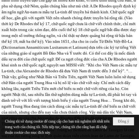
hành trình truyền đạo cha gặp rất nhiều khó khăn, vì triều đình dùng chữ Hán, sĩ
phu sử dụng chữ Nôm, quần chúng hầu như mù chữ. A.De Rhodes quyết định ký
âm ngôn ngữ An-nam ra mẫu tự La-tinh để truyền bá thánh kinh. Chữ quốc ngữ
dễ học, gần gũi với người Việt nên nhanh chóng được truyền bá rộng rãi. (Vào
thời kỳ De Rhodes thế kỷ 17, chữ quốc ngữ chưa là chữ viết chính thức, chỉ mới
xuất hiện trong các xóm đạo, đến cuối thế kỷ 18 chữ quốc ngữ bắt đầu được dạy
trong một số trường thông ngôn, và chỉ thật sự được quảng bá rộng từ hậu bán
thế kỷ 19, mất ba thế kỷ). Vào năm 1651, cha cho in cuốn Từ Điển Việt-Bồ-La
(Dictionarium Annamiticum Lusitanum et Latinum) dựa trên các ký tự tiếng Việt
của những giáo sĩ người Bồ Đào Nha và Ý trước đó. Có thể coi đây là mốc đánh
dấu sự ra đời của chữ quốc ngữ. Để ca ngợi công đức của cha A.De Rhodes người
khai sinh ra chữ quốc ngữ, nguyệt san MISSI viết: “Khi cho Việt Nam các mẫu tự
La-tinh, cha Alexandre de Rhodes đã đưa Việt Nam đi trước đến 3 thế kỷ”. “…
Thật vậy, giống như Nhật Bản và Triều Tiên, người Việt Nam luôn luôn sử dụng
chữ Hán của người Trung Hoa và bị nô lệ vào chữ viết này. Chỉ mới cách đây
không lâu, người Triều Tiên mới chế biến ra một chữ viết riêng của họ. Còn
người Nhật thì, sau nhiều lần thử nghiệm dùng mẫu tự La-tinh, đã phải bó tay và
đành trở về với lối viết tượng hình biểu ý của người Trung Hoa… Trong khi đó,
người Trung Hoa đang tìm cách dùng các mẫu tự La-tinh để chế biến ra chữ viết
của mình, nhưng cho đến nay vẫn chưa thành công. Vậy mà dân tộc Việt Nam,
nhờ công ơn của cha Alexandre de Rhodes (Đắc Lộ), đã tiến bộ trước người
Chúng tôi sử dụng cookie để cung cấp cho bạn trải nghiệm tốt nhất trên
Đồng ý
Trung Hoa đến 3 thế kỷ”. (http://vi.wikipedia.org/wiki/Alexandre_de_Rhodes)
trang web của chúng tôi. Nếu tiếp tục, chúng tôi cho rằng bạn đã chấp
(11) Tiểu sử Trung úy De Lattre: Trung úy Bernard de Lattre de Tassigny là con
thuận cookie cho mục đích này.
trai của đại tướng tổng tư lệnh quân đoàn viễn chinh Jean de Lattre de Tassigny,