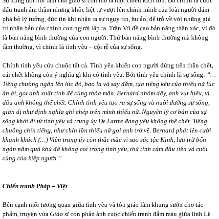
Sự xung đột nội tâm của giáo sĩ còn mở ra một chiều kích lớn. Đó chính là cuộc
đấu tranh âm thầm nhưng khốc liệt tự vượt lên chính mình của loài người dám
phá bỏ lý tưởng, đức tin khi nhận ra sự ngụy tín, hư ảo, để trở về với những giá
trị nhân bản của chính con người lập ra. Trần Vũ đề cao bản năng thân xác, vì đó
là bản năng bình thường của con người. Thứ bản năng bình thường mà không
tầm thường, vì chính là tình yêu – cội rễ của sự sống.
Chính tình yêu cứu chuộc tất cả. Tình yêu khiến con người đứng trên thần chết,
cái chết không còn ý nghĩa gì khi có tình yêu. Bởi tình yêu chính là sự sống:
“…
Tiếng chuông ngân lên lúc đó, bao la và say đắm, tựa tiếng kêu của thiếu nữ lúc
ân ái, gọi anh xuất tinh để cùng thỏa mãn.
Bernard nhỏm dậy, anh vụt hiểu, vì
đâu anh không thể chết. Chính tình yêu tạo ra sự sống và nuôi dưỡng sự sống,
giản dị như định nghĩa ghi chép trên mình thiếu nữ. Nguyên lý cơ bản của sự
sống khởi đi từ tình yêu và trung úy De Lattre đang yêu không thể chết. Tiếng
chuông chín tiếng, như chín lần thiếu nữ gọi anh trở về. Bernard phát lên cười
khanh khách (…) Viên trung úy còn thắc mắc vì sao sắc tộc Kinh, lưu trữ bốn
ngàn năm quá khứ đã không coi trọng tình yêu, thứ tình cảm đầu tiên và cuối
cùng của kiếp người ”.
Chiến tranh Pháp – Việt
Bên cạnh mối tương quan giữa tình yêu và tôn giáo làm khung sườn cho tác
phẩm, truyện vừa
Giáo sĩ
còn phản ảnh cuộc chiến tranh đẫm máu giữa lính Lê