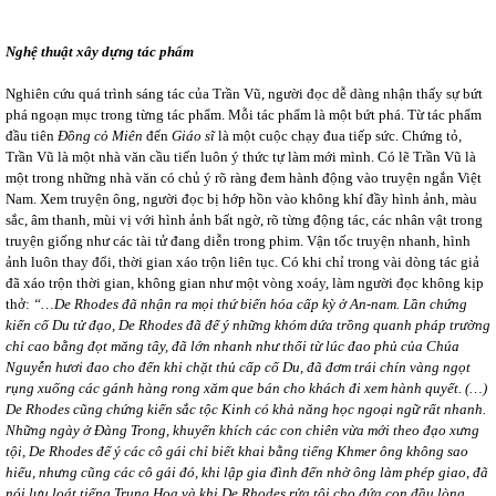
Nghệ thuật xây dựng tác phẩm
Nghiên cứu quá trình sáng tác của Trần Vũ, người đọc dễ dàng nhận thấy sự bứt
phá ngoạn mục trong từng tác phẩm. Mỗi tác phẩm là một bứt phá. Từ tác phẩm
đầu tiên
Đồng cỏ Miên
đến
Giáo sĩ
là một cuộc chạy đua tiếp sức. Chứng tỏ,
Trần Vũ là một nhà văn cầu tiến luôn ý thức tự làm mới mình. Có lẽ Trần Vũ là
một trong những nhà văn có chủ ý rõ ràng đem hành động vào truyện ngắn Việt
Nam. Xem truyện ông, người đọc bị hớp hồn vào không khí đầy hình ảnh, màu
sắc, âm thanh, mùi vị với hình ảnh bất ngờ, rõ từng động tác, các nhân vật trong
truyện giống như các tài tử đang diễn trong phim. Vận tốc truyện nhanh, hình
ảnh luôn thay đổi, thời gian xáo trộn liên tục. Có khi chỉ trong vài dòng tác giả
đã xáo trộn thời gian, không gian như một vòng xoáy, làm người đọc không kịp
thở:
“…De Rhodes đã nhận ra mọi thứ biến hóa cấp kỳ ở An-nam. Lần chứng
kiến cố Du tử đạo, De Rhodes đã để ý những khóm dứa trồng quanh pháp trường
chỉ cao bằng đọt măng tây, đã lớn nhanh như thổi từ lúc đao phủ của Chúa
Nguyễn hươi đao cho đến khi chặt thủ cấp cố Du, đã đơm trái chín vàng ngọt
rụng xuống các gánh hàng rong xăm que bán cho khách đi xem hành quyết. (…)
De Rhodes cũng chứng kiến sắc tộc Kinh có khả năng học ngoại ngữ rất nhanh.
Những ngày ở Đàng Trong, khuyến khích các con chiên vừa mới theo đạo xưng
tội, De Rhodes để ý các cô gái chỉ biết khai bằng tiếng Khmer ông không sao
hiểu, nhưng cũng các cô gái đó, khi lập gia đình đến nhờ ông làm phép giao, đã
nói lưu loát tiếng Trung Hoa và khi De Rhodes rửa tội cho đứa con đầu lòng,