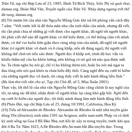
Trần Vũ,
tạp chí Hợp Lưu số 23, 1995; Đinh Từ Bích Thúy,
Siêu Thị và quái thai
,
damau.org; Đoàn Nhã Văn,
Truyện ngắn của Trần Vũ: Nhảy dựng ngang trời thế
đá tung
, damau.org.
(8) Tôi mượn lời của nhà văn Nguyễn Mộng Giác khi trả lời phỏng vấn cách đây
7 năm: “Viết trước hết là để thỏa mãn nhu cầu tinh thần của mình, nhưng đã viết,
thì cần phải chia sẻ những gì viết được cho người khác, đã nghĩ tới người khác,
thì phải viết thế nào để người khác có thể hiểu được, có thể thông cảm với mình
được, có thể vui buồn hờn giận theo cùng nhịp tim của mình, đã nghĩ tới người
khác (vì người khác vô danh và ở cùng khắp, nên rất đáng ngại), thì người viết
không thể chơi trò tiểu xảo được. Người đọc ở khắp nơi, trình độ học vấn và
khiếu thẩm mỹ của họ khôn lường, nên không có trò giả trá nào qua được mắt
họ. Ta chưa nghe họ nói gì, chỉ vì họ không thèm nói, hoặc họ nói mà ngại ta
đau lòng nên nói quá khéo ta chưa hiểu đấy thôi. Càng nghĩ đến nụ cười bí hiểm
của những người đọc vô danh, tôi càng thấy viết là một hành động liều lĩnh.”
(
Họ làm thơ viết văn cho ai
; Tạp chí Chủ đề, số 5, Mùa Xuân 2001)
Thực vậy, lời thổ lộ của nhà văn Nguyễn Mộng Giác cũng chính là suy nghĩ của
tôi, tự sáng tác đã khó, nhận định về người khác lại càng khó gấp bội.
Nghĩ đến
nụ cười bí hiểm của người đọc,
tôi thấy mình đang làm một hành động liều lĩnh.
(9)
Pháo Đài
, tạp chí Hợp Lưu số 25, tháng 10/1991, California, Hoa Kỳ.
(10) Tiểu sử Alexandre de Rhodes: Alexandre de Rhodes là một nhà truyền giáo
dòng Tên (Jésuites), sinh năm 1591 tại Avignon, miền nam nước Pháp và có thời
kỳ sinh sống tại Goa ở Bồ Đào Nha, nơi hồi ức xảy ra trong truyện, trước khi qua
đời ở Ba Tư. Năm 1625, A.De Rhodes đến An-nam bắt đầu truyền đạo. Trong