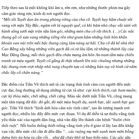
Tiếp theo sau là một không khí âm u, rờn rợn, như những thước phim ma gây
cảm giác rùng rợn, kinh dị nơi người đọc.
“Mỗi tối Tuyết dọn ăn trong phòng riêng của cha cố. Tuyết hay hầm chuột sốt
vang với mận Tây Bắc, ngâm với lá nguyệt quế, có khi băm nhỏ chục vắt tươi với
hành sống tưới mật trộn sữa làm gỏi, những món cha cố rất thích
. (…)
Các nấc
thang gỗ cổ xưa vang những tiếng rên như giam hãm những linh hồn khẩn
khoản van nài trên mỗi bậc thang càng làm nàng sợ hãi. Cha cố đã kể nhà thờ
Cao Bằng xây bằng những viên gạch đã có từ lâu lắm, từ những thành lũy của
Mạc Đăng Dung, mỗi
thỏi gạch đều chứa mang âm hồn An-nam tắm máu chiến
tranh và máu người. Tuyết cố gắng đi thật nhanh lên nóc chuông nhưng những
bậc thang trơn trợt nhấp nhô rung chuyển tựa có những bàn tay vô hình cứ nắm
chắc lấy cổ chân nàng.”
Đặc điểm của Trần Vũ thích mô tả các trạng thái tình cảm con người đến mức
cực đại, ông thường sử dụng những từ cực tả như:
cực kích thích, cực ham muốn;
cực kỳ thỏa mãn; chết sững, chết cứng.
Màu sắc dưới mắt Trần Vũ, cũng mang
một tâm trạng dữ dội:
đỏ gắt
,
đỏ một màu huyết dụ, xanh hực, sắc xanh hực gai
góc.
Trần Vũ thích “hình ảnh hóa cảm xúc tình cảm”, tạo ấn tượng mạnh nơi
người đọc, nhiều lúc đẩy đến mức cực đoan. Ví dụ để diễn tả sự thiếu vắng tình
yêu thân xác của người đàn ông, nhà văn đẩy lên thành căn bệnh “
buồn chín
thối ruột
”. Nỗi buồn thống thiết trống vắng tình yêu ở giáo sĩ lây lan đến khắp
vạn vật, đến mức chỉ cần đi đến đâu
“…các ruộng mạ mới xanh mơn mởn bỗng
dưng héo úa hóa ra cằn cỗi… như đã cháy khô từ bao kiếp nào. Các gốc sữa