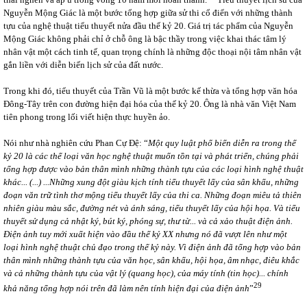
Nguyễn Mộng Giác là một bước tổng hợp giữa sử thi cổ điển với những thành
tựu của nghệ thuật tiểu thuyết nửa đầu thế kỷ 20. Giá trị tác phẩm của Nguyễn
Mộng Giác không phải chỉ ở chỗ ông là bậc thầy trong việc khai thác tâm lý
nhân vật một cách tinh tế, quan trọng chính là những độc thoại nội tâm nhân vật
gắn liền với diễn biến lịch sử của đất nước.
Trong khi đó, tiểu thuyết của Trần Vũ là một bước kế thừa và tổng hợp văn hóa
Đông-Tây trên con đường hiện đại hóa của thế kỷ 20. Ông là nhà văn Việt Nam
tiên phong trong lối viết hiện thực huyền ảo.
Nói như nhà nghiên cứu Phan Cự Đệ: “
Một quy luật phổ biến diễn ra trong thế
kỷ 20 là các thể loại văn học nghệ thuật muốn tồn tại và phát triển, chúng phải
tổng hợp được vào bản thân mình những thành tựu của các loại hình nghệ thuật
khác... (...) ...Những xung đột giàu kịch tính tiểu thuyết lấy của sân khấu, những
đoạn văn trữ tình thơ mộng tiểu thuyết lấy của thi ca. Những đoạn miêu tả thiên
nhiên giàu màu sắc, đường nét và ánh sáng, tiểu thuyết lấy của hội họa. Và tiểu
thuyết sử dụng cả nhật ký, bút ký, phóng sự, thư từ... và cả xảo thuật điện ảnh.
Điện ảnh tuy mới xuất hiện vào đầu thế kỷ XX nhưng nó đã vượt lên như một
loại hình nghệ thuật chủ đạo trong thế kỷ này. Vì điện ảnh đã tổng hợp vào bản
thân mình những thành tựu của văn học, sân khấu, hội họa, âm nhạc, điêu khắc
và cả những thành tựu của vật lý (quang học), của máy tính (tin học)... chính
29
khả năng tổng hợp nói trên đã làm nên tính hiện đại của điện ảnh
”