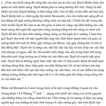
(…) Lửa của buổi sáng đó cũng bắt vào hai vạt áo dài của Tuyết khiến cháy tiêu
quần áo trên mình nàng. Tuyết khám phá ra nàng không thể chết. Nàng là một
nhân vật tiểu thuyết không có khả năng chết. Gió xô đẩy cả hai đến sát bao lơn,
Tuyết khiếp hãi co chân quắp lấy mình Alexandre, cho trĩu thêm sức nặng để cả
hai đừng rớt ngã xuống khoảng trống chơi vơi sâu hút. Chính lúc đó trong sâu
chín sợ hãi Tuyết đã cảm ra da thịt giáo sĩ tươi rói cứng cáp đâm thẳng vào cửa
mình nàng đột ngột bất ngờ như tiếng chuông bỗng hét lên tiếng rú rách trời.
Tuyết đã kêu lên đau đớn tưởng chừng nàng có thể ngất đi vì sướng. Chưa bao
giờ Tuyết làm tình với một người đàn ông rắn chắc khỏe mạnh như với giáo sĩ,
tuồng thân thể anh là chiếc gậy chống của Moise, cây gậy chống dài có thể xẻ
đôi Hồng Hải. Tuyết rên la từng cơn, mỗi lúc lửa vây lấy cả hai cháy rực các bức
rèm nhung có ngọn, mỗi lúc Alexandre xâm nhập vào sâu trong thân thể nàng
làm như anh cũng hoảng sợ cố bám víu vào thân xác Tuyết di truyền một giọt
máu. Tuyết kêu la không ngớt, bấu chắc lấy cần cổ Alexandre đánh đu dưới quả
chuông đong đưa, theo nhịp giật của dây thừng kéo lôi cả hai từ bao lơn này
đến bao lơn khác, hết vực sâu này xuống vực sâu khác, rơi từ vực thẳm của sung
sướng xuống những mái nhà ngói đỏ li ti rồi nhảy giật lên tháp trong tiếng rên
la của thân xác
.
”
Nhân vật Bernard de Lattre trong
Giáo sĩ
là một trong những sĩ quan trẻ của
12
Trung đoàn 3 Lê Dương.
Anh
“
…
mang trên mình sức sống còn trinh nguyên
của những bông lys trắng chưa héo úa. Viên trung úy trẻ mang vẻ đẹp cao sang
quyền quý của những tử tước thời trung cổ, vừa vương giả, vừa tinh khiết của