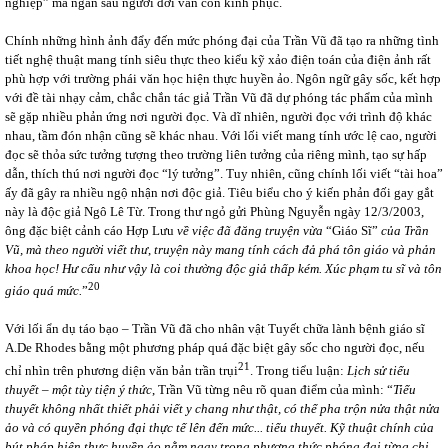
nghiệp” mà ngàn sau người đời vẫn còn kính phục.
Chính những hình ảnh đẩy đến mức phóng đại của Trần Vũ đã tạo ra những tình
tiết nghệ thuật mang tính siêu thực theo kiểu kỹ xảo điện toán của điện ảnh rất
phù hợp với trường phái văn học hiện thực huyền ảo. Ngôn ngữ gây sốc, kết hợp
với đề tài nhạy cảm, chắc chắn tác giả Trần Vũ đã dự phóng tác phẩm của mình
sẽ gặp nhiều phản ứng nơi người đọc. Và dĩ nhiên, người đọc với trình độ khác
nhau, tầm đón nhận cũng sẽ khác nhau. Với lối viết mang tính ước lệ cao, người
đọc sẽ thỏa sức tưởng tượng theo trường liên tưởng của riêng mình, tạo sự hấp
dẫn, thích thú nơi người đọc “lý tưởng”. Tuy nhiên, cũng chính lối viết “tài hoa”
ấy đã gây ra nhiều ngộ nhận nơi độc giả. Tiêu biểu cho ý kiến phản đối gay gắt
này là độc giả Ngô Lê Từ. Trong thư ngỏ gửi Phùng Nguyễn ngày 12/3/2003,
ông đặc biệt cảnh cáo
Hợp Lưu
về việc đã đăng truyện vừa
“Giáo Sĩ”
của Trần
Vũ, mà theo người viết thư
,
truyện này mang tính cách đả phá tôn giáo và phản
khoa học! Hư cấu như vậy là coi thường độc giả thấp kém. Xúc phạm tu sĩ và tôn
20
giáo quá mức.
”
Với lối ẩn dụ táo bạo – Trần Vũ đã cho nhân vật Tuyết chữa lành bệnh giáo sĩ
A.De Rhodes bằng một phương pháp quá đặc biệt gây sốc cho người đọc, nếu
21
chỉ nhìn trên phương diện văn bản trần trụi
. Trong tiểu luận:
Lịch sử tiểu
thuyết – một tùy tiện ý thức
, Trần Vũ từng nêu rõ quan điểm của mình: “
Tiểu
thuyết không nhất thiết phải viết y chang như thật, có thể pha trộn nửa thật nửa
ảo và có quyền phóng đại thực tế lên đến mức... tiểu thuyết. Kỹ thuật chính của
bút pháp hiện thực huyền ảo nằm ngay trong phương thức phóng đại từng chi