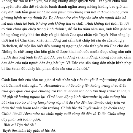
không thể thổ lộ tình yêu, và cũng không được quyền yêu. Tình yêu chưa toại
nguyện trên trần thế và chiếc bánh thánh ngậm trong miệng không bao giờ tan
day dứt linh hồn giáo sĩ: “
Cho đến phút lâm chung trút hơi thở cuối cùng, trên
giường bệnh trong thành Ba Tư, Alexandre vẫn hãy còn kêu tên người đàn bà
mà anh chưa hề biết. Nhưng anh không tìm ra chữ… Anh không thể thốt lên lời
tỏ tình chưa ghi chép trong kinh thánh”,
để rồi ba trăm năm sau, linh hồn giáo sĩ
bỗng bừng cháy khi tìm thấy cô gái thành Goa qua nhân vật Tuyết. Như sống lại
thời trai trẻ Cha khao khát tận hưởng trái cấm, bất chấp lời răn đe của hồng y
Richelieu, để một lần biết đến hương vị ngọt ngào của tình yêu mà Cha chờ đợi.
Những ức chế trong tâm hồn giáo sĩ được khai mở, ước muốn được sống như một
người đàn ông bình thường, được yêu thương và tận hưởng, không còn mặc cảm
đau đớn của một người đàn ông bất lực. Và Đức cha sẵn sàng đón nhận hình phạt
bị lửa Satan đốt cháy khi phạm điều răn của chúa trời.”
Cảnh làm tình của hồn ma giáo sĩ với nhân vật tiểu thuyết là một trường đoạn dữ
dội, đam mê chất ngất:
“
…
Alexandre bị nhấc bổng lên không trung theo điệu
múa quỷ quái của quả chuông rồi kéo lê lết đến tận bao lơn tháp trước khi chịu
lôi giật về hướng ngược lại. Ở mỗi cơn động kinh Alexandre bị các cuồng lửa
bắt xém vào áo chùng làm phỏng rộp thịt da cho đến lúc tấm áo cháy tiêu và
thân thể anh hoàn toàn trần truồng. Chính lúc đó Tuyết xuất hiện ở cửa tháp.
Chính lúc đó Alexandre tin chắc ngày cuối cùng đã đến và Thiên Chúa sống
dậy phán xét loài người.
- Blời ơi! Tận thế rồi!
Tuyết ôm chầm lấy giáo sĩ lúc đó.