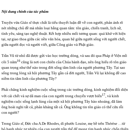
Nội dung chính của tác phẩm
Truyện vừa
Giáo sĩ
thực chất là tiểu thuyết luận đề về con người, phản ánh rõ
nét những chủ đề mà nhân loại hằng quan tâm: tôn giáo, chiến tranh, lịch sử,
tình yêu, sáng tạo nghệ thuật. Kết hợp nhiều mối tương quan: quá khứ với hiện
tại, sự giao thoa giữa các nền văn hóa, quan hệ giữa người sống với người chết,
giữa người đọc và người viết, giữa Công giáo và Phật giáo.
Trần Vũ từ nhỏ đã được gửi vào học trường dòng, và sau đó qua Pháp ở Viện mồ
16
côi 5 năm
cũng là nơi con chiên của Chúa hành đạo, nên ông hiểu rõ tôn giáo
quan trọng như thế nào trong đời sống tâm linh của người phương Tây. Tại sao
sống trong lòng xã hội phương Tây gần cả đời người, Trần Vũ lại không đề cao
niềm tin tâm linh của phương Tây?
Phải chăng kinh nghiệm cuộc sống trong các trường dòng, kinh nghiệm đối diện
17
với cái chết và sự dã man của con người trong chuyến vượt biển
, và kinh
nghiệm cuộc sống lạnh lùng của một xã hội phương Tây hào nhoáng, đã làm
ông hoài nghi tất cả, phản kháng tất cả. Ông không tin tôn giáo có thể cứu rỗi
con người?
Trong
Giáo sĩ
, Đức cha A.De Rhodes, dì phước Louise, mẹ bề trên Thérèse …từ
bỏ hạnh phúc tự nhiên của con người trần thế để mong tìm hạnh phúc chốn thiên