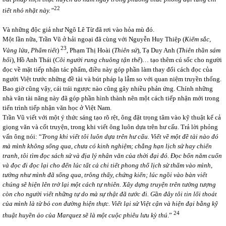
22
tiết nhỏ nhặt này.”
Và những độc giả như Ngô Lê Từ đã rơi vào hỏa mù đó.
Một lần nữa, Trần Vũ ở hải ngoại đã cùng với Nguyễn Huy Thiệp (
Kiếm sắc,
23
Vàng lửa
,
Phẩm tiết
)
, Phạm Thị Hoài (
Thiên sứ
), Tạ Duy Anh (
Thiên thần sám
hối
), Hồ Anh Thái (
Cõi người rung chuông tận thế
)… tạo thêm cú sốc cho người
đọc về mặt tiếp nhận tác phẩm, điều này góp phần làm thay đổi cách đọc của
người Việt trước những đề tài và bút pháp lạ lẫm so với quan niệm truyền thống.
Bao giờ cũng vậy, cái trái ngược nào cũng gây nhiều phản ứng. Chính những
nhà văn tài năng này đã góp phần hình thành nên một cách tiếp nhận mới trong
tiến trình tiếp nhận văn học ở Việt Nam.
Trần Vũ viết với một ý thức sáng tạo rõ rệt, ông đặt trọng tâm vào kỹ thuật kể cả
giọng văn và cốt truyện, trong khi viết ông luôn dựa trên hư cấu. Trả lời phỏng
vấn ông nói: “
Trong khi viết tôi luôn dựa trên hư cấu. Viết về một đề tài nào đó
mà mình không sống qua, chưa có kinh nghiệm; chẳng hạn lịch sử hay chiến
tranh, tôi tìm đọc sách sử và địa lý nhân văn của thời đại đó. Đọc bốn năm cuốn
và đọc đi đọc lại cho đến lúc tất cả chi tiết phong thổ lịch sử thấm vào mình,
tưởng như mình đã sống qua, trông thấy, chứng kiến; lúc ngồi vào bàn viết
chúng sẽ hiện lên trở lại một cách tự nhiên. Xây dựng truyện trên tưởng tượng
còn cho người viết những tự do mà sự thật đã tước đi. Gần đây tôi tin lối thoát
của mình là từ bỏ con đường hiện thực. Viết lại sử Việt cận và hiện đại bằng kỹ
24
thuật huyền ảo của Marquez sẽ là một cuộc phiêu lưu kỳ thú
.”