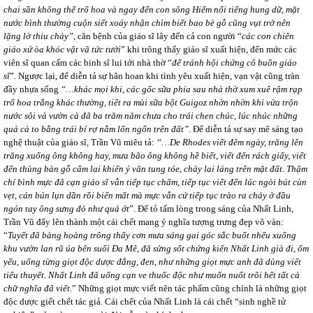
chai sần không thể trổ hoa và ngay đến con sông Hiểm nổi tiếng hung dữ, mặt
nước bình thường cuộn siết xoáy nhận chìm biết bao bè gỗ cũng vụt trở nên
lặng lờ thiu chảy”
, căn bệnh của giáo sĩ lây đến cả con người “
các con chiên
giáo xứ òa khóc vật vã tức tưởi
” khi trông thấy giáo sĩ xuất hiện, đến mức các
viên sĩ quan cấm các binh sĩ lui tới nhà thờ “
để tránh hội chứng cô buồn giáo
sĩ
”. Ngược lại, để diễn tả sự hân hoan khi tình yêu xuất hiện, vạn vật cũng tràn
đầy nhựa sống
“…khác mọi khi, các gốc sữa phía sau nhà thờ xum xuê rậm rạp
trổ hoa trắng khác thường, tiết ra mùi sữa bột Guigoz nhờn nhờn khi vừa trộn
nước sôi và vườn cà đã ba trăm năm chưa cho trái chen chúc, lúc nhúc những
quả cà to bằng trái bí rợ nằm lổn ngổn trên đất”
. Để diễn tả sự say mê sáng tạo
nghệ thuật của giáo sĩ, Trần Vũ miêu tả:
“…De Rhodes viết đêm ngày, trăng lên
trăng xuống ông không hay, mưa bão ông không hề biết, viết đến rách giấy, viết
đến thủng bàn gỗ cẩm lai khiến ý văn tung tóe, chảy lai láng trên mặt đất. Thậm
chí bình mực đã cạn giáo sĩ vẫn tiếp tục chấm, tiếp tục viết đến lúc ngòi bút cùn
vẹt, cán bún lụn dần rồi biến mất mà mực vẫn cứ tiếp tục trào ra chảy ở đầu
ngón tay ông sưng đỏ như quả ớt
”. Để tỏ tấm lòng trong sáng của Nhất Linh,
Trần Vũ đẩy lên thành một cái chết mang ý nghĩa tượng trưng đẹp vô vàn:
“
Tuyết đã bàng hoàng trông thấy cơn mưa sáng gai góc sắc buốt nhểu xuống
khu vườn lan rũ úa bên suối Đa Mê, đã sửng sốt chứng kiến Nhất Linh già đi, ốm
yếu, uống từng giọt độc dược đắng, đen, như những giọt mực anh đã dùng viết
tiểu thuyết. Nhất Linh đã uống cạn ve thuốc độc như muốn nuốt trôi hết tất cả
chữ nghĩa đã viết
.” Những giọt mực viết nên tác phẩm cũng chính là những giọt
độc dược giết chết tác giả. Cái chết của Nhất Linh là cái chết “sinh nghề tử