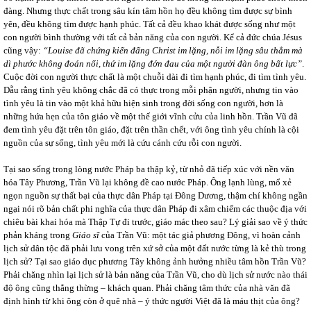
đàng. Nhưng thực chất trong sâu kín tâm hồn họ đều không tìm được sự bình
yên, đều không tìm được hạnh phúc. Tất cả đều khao khát được sống như một
con người bình thường với tất cả bản năng của con người. Kể cả đức chúa Jésus
cũng vậy:
“Louise đã chứng kiến đấng Christ im lặng, nỗi im lặng sâu thẳm mà
dì phước không đoán nổi, thứ im lặng đớn đau của một người đàn ông bất lực”
.
Cuộc đời con người thực chất là một chuỗi dài đi tìm hạnh phúc, đi tìm tình yêu.
Dẫu rằng tình yêu không chắc đã có thực trong mỗi phận người, nhưng tin vào
tình yêu là tin vào một khả hữu hiện sinh trong đời sống con người, hơn là
những hứa hẹn của tôn giáo về một thế giới vĩnh cửu của linh hồn. Trần Vũ đã
đem tình yêu đặt trên tôn giáo, đặt trên thần chết, với ông tình yêu chính là cội
nguồn của sự sống, tình yêu mới là cứu cánh cứu rỗi con người.
Tại sao sống trong lòng nước Pháp ba thập kỷ, từ nhỏ đã tiếp xúc với nền văn
hóa Tây Phương, Trần Vũ lại không đề cao nước Pháp. Ông lạnh lùng, mổ xẻ
ngọn nguồn sự thất bại của thực dân Pháp tại Đông Dương, thậm chí không ngần
ngại nói rõ bản chất phi nghĩa của thực dân Pháp đi xâm chiếm các thuộc địa với
chiêu bài khai hóa mà Thập Tự đi trước, giáo mác theo sau? Lý giải sao về ý thức
phản kháng trong
Giáo sĩ
của Trần Vũ: một tác giả phương Đông, vì hoàn cảnh
lịch sử dân tộc đã phải lưu vong trên xứ sở của một đất nước từng là kẻ thù trong
lịch sử? Tại sao giáo dục phương Tây không ảnh hưởng nhiều tâm hồn Trần Vũ?
Phải chăng nhìn lại lịch sử là bản năng của Trần Vũ, cho dù lịch sử nước nào thái
độ ông cũng thẳng thừng – khách quan. Phải chăng tâm thức của nhà văn đã
định hình từ khi ông còn ở quê nhà – ý thức người Việt đã là máu thịt của ông?