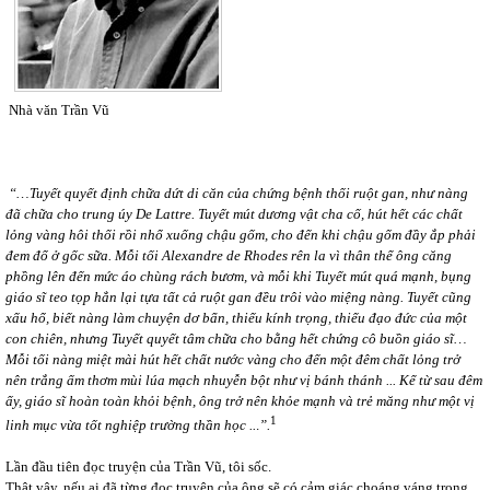
Nhà văn Trần Vũ
“
…
Tuyết quyết định chữa dứt di căn của chứng bệnh thối ruột gan, như nàng
đã chữa cho trung úy De Lattre. Tuyết mút dương vật cha cố, hút hết các chất
lỏng vàng hôi thối rồi nhổ xuống chậu gốm, cho đến khi chậu gốm đầy ắp phải
đem đổ ở gốc sữa. Mỗi tối Alexandre de Rhodes rên la vì thân thể ông căng
phồng lên đến mức áo chùng rách bươm, và mỗi khi Tuyết mút quá mạnh, bụng
giáo sĩ teo tọp hẳn lại tựa tất cả ruột gan đều trôi vào miệng nàng. Tuyết cũng
xấu hổ, biết nàng làm chuyện dơ bẩn, thiếu kính trọng, thiếu đạo đức của một
con chiên, nhưng Tuyết quyết tâm chữa cho bằng hết chứng cô buồn giáo sĩ…
Mỗi tối nàng miệt mài hút hết chất nước vàng cho đến một đêm chất lỏng trở
nên trắng ấm thơm mùi lúa mạch nhuyễn bột như vị bánh thánh ... Kể từ sau đêm
ấy, giáo sĩ hoàn toàn khỏi bệnh, ông trở nên khỏe mạnh và trẻ măng như một vị
1
linh mục vừa tốt nghiệp trường thần học
..
.
”.
Lần đầu tiên đọc truyện của Trần Vũ, tôi sốc.
Thật vậy, nếu ai đã từng đọc truyện của ông sẽ có cảm giác choáng váng trong