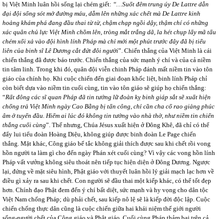
bị Việt Minh luân hồi sống lại chém giết:
“…Suốt đêm trung úy De Lattre dẫn
đại đội sống sót mở đường máu, dẫm lên những xác chết mà De Lattre kinh
hoảng khám phá đang đầu thai từ từ, chậm chạp ngồi dậy, thậm chí có những
xác quân chủ lực Việt Minh chồm lên, tròng mắt trắng dã, la hét chụp lấy mã tấu
chém xối xả vào đội hình lính Pháp mà chỉ mới một phút trước đây đã bị tiểu
liên của binh sĩ Lê Dương cắt đứt đôi người
”. Chiến thắng của Việt Minh là cái
chiến thắng đã được báo trước. Chiến thắng của sức mạnh ý chí và của cả niềm
tin tâm linh. Trong khi đó, quân đội viễn chinh Pháp đánh mất niềm tin vào tôn
giáo của chính họ. Khi cuộc chiến đến giai đoạn khốc liệt, binh lính Pháp chỉ
còn biết dựa vào niềm tin cuối cùng, tin vào tôn giáo sẽ giúp họ chiến thắng:
“
Rất đông các sĩ quan Pháp đã tin tưởng lữ đoàn kỵ binh giáp sắt sẽ xuất hiện
chống trả Việt Minh ngày Cao Bằng bị tấn công, chỉ cần cha cố rao giảng phúc
âm ở tuyến đầu. Hiếm ai lúc đó không tin tưởng vào nhà thờ, như niềm tin chiến
thắng cuối cùng
”. Thế nhưng, Chúa Jésus xuất hiện ở Đông Khê, đã chỉ có thể
đẩy lui tiểu đoàn Hoàng Diệu, không giúp được binh đoàn Le Page chiến
thắng. Mặt khác, Công giáo bế tắc không giải thích được sau khi chết rồi vong
hồn người ta làm gì cho đến ngày Phán xét cuối cùng? Vì vậy các vong hồn lính
Pháp vất vưởng không siêu thoát nên tiếp tục hiện diện ở Đông Dương. Ngược
lại, đứng về mặt siêu hình, Phật giáo với thuyết luân hồi lý giải mạch lạc hơn về
điều gì xảy ra sau khi chết. Con người sẽ đầu thai một kiếp khác, có thể tốt đẹp
hơn. Chính đạo Phật đem đến ý chí bất diệt, sức mạnh và hy vọng cho dân tộc
Việt Nam chống Pháp; dù phải chết, sau kiếp nô lệ sẽ là kiếp đời độc lập. Cuộc
chiến chống thực dân cũng là cuộc chiến giữa hai khái niệm thế giới người
sống-người chết của Công giáo và Phật giáo. Cuối cùng Pháp thảm bại trên cả