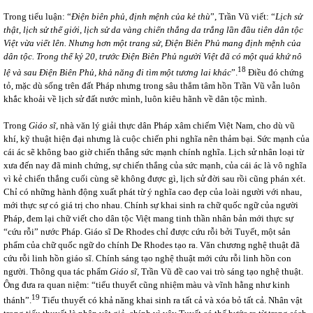
Trong tiểu luận: “
Điện biên phủ, định mệnh của kẻ thù
”, Trần Vũ viết: “
Lịch sử
thật, lịch sử thế giới, lịch sử da vàng chiến thắng da trắng lần đầu tiên dân tộc
Việt vừa viết lên. Nhưng hơn một trang sử, Điện Biên Phủ mang định mệnh của
dân tộc. Trong thế kỷ 20, trước Điện Biên Phủ người Việt đã có một quá khứ nô
18
lệ và sau Điện Biên Phủ, khả năng đi tìm một tương lai khác
”.
Điều đó chứng
tỏ, mặc dù sống trên đất Pháp nhưng trong sâu thẳm tâm hồn Trần Vũ vẫn luôn
khắc khoải về lịch sử đất nước mình, luôn kiêu hãnh về dân tộc mình.
Trong
Giáo sĩ
, nhà văn lý giải thực dân Pháp xâm chiếm Việt Nam, cho dù vũ
khí, kỹ thuật hiện đại nhưng là cuộc chiến phi nghĩa nên thảm bại. Sức mạnh của
cái ác sẽ không bao giờ chiến thắng sức mạnh chính nghĩa. Lịch sử nhân loại từ
xưa đến nay đã minh chứng, sự chiến thắng của sức mạnh, của cái ác là vô nghĩa
vì kẻ chiến thắng cuối cùng sẽ không được gì, lịch sử đời sau rồi cũng phán xét.
Chỉ có những hành động xuất phát từ ý nghĩa cao đẹp của loài người với nhau,
mới thực sự có giá trị cho nhau. Chính sự khai sinh ra chữ quốc ngữ của người
Pháp, đem lại chữ viết cho dân tộc Việt mang tinh thần nhân bản mới thực sự
“cứu rỗi” nước Pháp. Giáo sĩ De Rhodes chỉ được cứu rỗi bởi Tuyết, một sản
phẩm của chữ quốc ngữ do chính De Rhodes tạo ra. Văn chương nghệ thuật đã
cứu rỗi linh hồn giáo sĩ. Chính sáng tạo nghệ thuật mới cứu rỗi linh hồn con
người. Thông qua tác phẩm
Giáo sĩ
, Trần Vũ đề cao vai trò sáng tạo nghệ thuật.
Ông đưa ra quan niệm: “tiểu thuyết cũng nhiệm màu và vĩnh hằng như kinh
19
thánh”.
Tiểu thuyết có khả năng khai sinh ra tất cả và xóa bỏ tất cả. Nhân vật