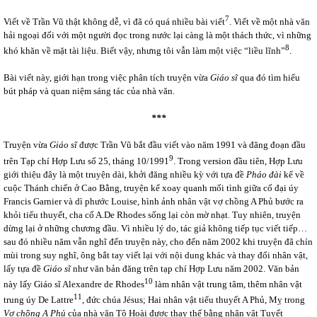
7
Viết về Trần Vũ thật không dễ, vì đã có quá nhiều bài viết
. Viết về một nhà văn
hải ngoại đối với một người đọc trong nước lại càng là một thách thức, vì những
8
khó khăn về mặt tài liệu. Biết vậy, nhưng tôi vẫn làm một việc “liều lĩnh”
.
Bài viết này, giới hạn trong việc phân tích truyện vừa
Giáo sĩ
qua đó tìm hiểu
bút pháp và quan niệm sáng tác của nhà văn.
***
Truyện vừa
Giáo sĩ
được Trần Vũ bắt đầu viết vào năm 1991 và đăng đoạn đầu
9
trên Tạp chí Hợp Lưu số 25, tháng 10/1991
. Trong version đầu tiên, Hợp Lưu
giới thiệu đây là một truyện dài, khởi đăng nhiều kỳ với tựa đề
Pháo đài
kể về
cuộc Thánh chiến ở Cao Bằng, truyện kể xoay quanh mối tình giữa cố đại úy
Francis Garnier và dì phước Louise, hình ảnh nhân vật vợ chồng A Phủ bước ra
khỏi tiểu thuyết, cha cố A.De Rhodes sống lại còn mờ nhạt. Tuy nhiên, truyện
dừng lại ở những chương đầu. Vì nhiều lý do, tác giả không tiếp tục viết tiếp…
sau đó nhiều năm vẫn nghĩ đến truyện này, cho đến năm 2002 khi truyện đã chín
mùi trong suy nghĩ, ông bắt tay viết lại với nội dung khác và thay đổi nhân vật,
lấy tựa đề
Giáo sĩ
như văn bản đăng trên tạp chí Hợp Lưu năm 2002. Văn bản
10
này lấy Giáo sĩ Alexandre de Rhodes
làm nhân vật trung tâm, thêm nhân vật
11
trung úy De Lattre
, đức chúa Jésus; Hai nhân vật tiểu thuyết A Phủ, Mỵ trong
Vợ chồng A Phủ
của nhà văn Tô Hoài được thay thế bằng nhân vật Tuyết