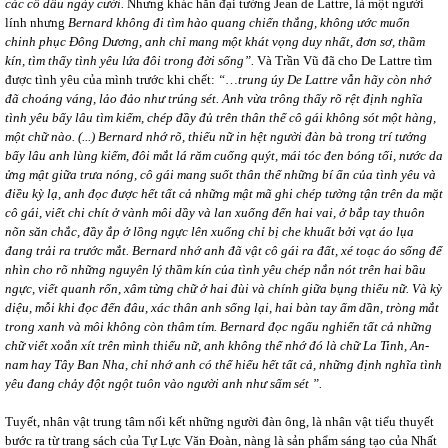
các cô dâu ngày cưới.
Nhưng khác hẳn đại tướng Jean de Lattre, là một người
lính nhưng
Bernard không đi tìm hào quang chiến thắng, không ước muốn
chinh phục Đông Dương, anh chỉ mang một khát vọng duy nhất, đơn sơ, thầm
kín, tìm thấy tình yêu lứa đôi trong đời sống”.
Và Trần Vũ đã cho De Lattre tìm
được tình yêu của mình trước khi chết:
“
…
trung úy De Lattre vẫn hãy còn nhớ
đã choáng váng, lảo đảo như trúng sét. Anh vừa trông thấy rõ rệt định nghĩa
tình yêu bấy lâu tìm kiếm, chép đầy đủ trên thân thể cô gái không sót một hàng,
một chữ nào. (...) Bernard nhớ rõ, thiếu nữ in hệt người đàn bà trong trí tưởng
bấy lâu anh lùng kiếm, đôi mắt lá răm cuống quýt, mái tóc đen bóng tối, nước da
ửng mật giữa trưa nóng, cô gái mang suốt thân thể những bí ẩn của tình yêu và
điều kỳ lạ, anh đọc được hết tất cả những mật mã ghi chép tường tận trên da mặt
cô gái, viết chi chít ở vành môi dầy và lan xuống đến hai vai, ở bắp tay thuôn
nõn săn chắc, đầy ắp ở lồng ngực lên xuống chỉ bị che khuất bởi vạt áo lụa
đang trải ra trước mắt. Bernard nhớ anh đã vật cô gái ra đất, xé toạc áo sống để
nhìn cho rõ những nguyên lý thầm kín của tình yêu chép nắn nót trên hai bầu
ngực, viết quanh rốn, xâm từng chữ ở hai đùi và chính giữa bụng thiếu nữ. Và kỳ
diệu, mỗi khi đọc đến đâu, xác thân anh sống lại, hai bàn tay ấm dần, tròng mắt
trong xanh và môi không còn thâm tím. Bernard đọc ngấu nghiến tất cả những
chữ viết xoắn xít trên mình thiếu nữ, anh không thể nhớ đó là chữ La Tinh, An-
nam hay Tây Ban Nha, chỉ nhớ anh có thể hiểu hết tất cả, những định nghĩa tình
yêu đang chảy đột ngột tuôn vào người anh như sấm sét ”.
Tuyết, nhân vật trung tâm nối kết những người đàn ông, là nhân vật tiểu thuyết
bước ra từ trang sách của Tự Lực Văn Đoàn, nàng là sản phẩm sáng tạo của Nhất