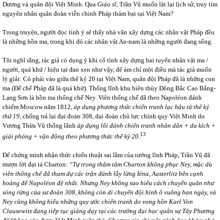
Dương và quân đội Việt Minh. Qua
Giáo sĩ
, Trần Vũ muốn lật lại lịch sử, truy tìm
nguyên nhân quân đoàn viễn chinh Pháp thảm bại tại Việt Nam?
Trong truyện, người đọc tinh ý sẽ thấy nhà văn xây dựng các nhân vật Pháp đều
là những hồn ma, trong khi đó các nhân vật An-nam là những người đang sống.
Tôi nghĩ rằng, tác giả có dụng ý khi cố tình xây dựng hai tuyến nhân vật ma /
người, quá khứ / hiện tại đan xen như vậy, để ám chỉ một điều mà tác giả muốn
lý giải: Có phải vào giữa thế kỷ 20 tại Việt Nam, quân đội Pháp đã là những con
ma (Đế chế Pháp đã là quá khứ). Thống lĩnh khu biên thùy Đông Bắc Cao Bằng-
Lạng Sơn là hồn ma thống chế Ney. Viên thống chế đã theo Napoléon đánh
chiếm Moscow năm 1812,
áp dụng phương thức chiến tranh lạc hậu từ thế kỷ
thứ 19,
chống trả lại đại đoàn 308, đại đoàn chủ lực chính quy Việt Minh do
Vương Thừa Vũ thống lãnh
áp dụng lối đánh chiến tranh nhân dân + du kích +
13
giải phóng + vận động theo phương thức thế kỷ 20.
Để chứng minh nhận thức chiến thuật sai lầm của tướng lĩnh Pháp, Trần Vũ đã
mượn lời đại tá Charton:
“Tự trong thâm tâm Charton không phục Ney, mặc dù
viên thống chế đã tham dự các trận đánh lẫy lừng Iéna, Austerlitz bên cạnh
hoàng đế Napoléon đệ nhất. Nhưng Ney không sao hiểu cách chuyển quân như
sóng rừng của sư đoàn 308, không còn di chuyển đội hình ô vuông ban ngày, và
Ney cũng không hiểu những quy ước chiến tranh do vong hồn Karl Von
Clausewitz đang tiếp tục giảng dạy tại các trường đại học quân sự Tây Phương