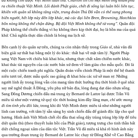
đã không còn được Việt Minh tuân thủ. Charton tin chỉ một mình ông khám phá
ra chiến thuật Việt Minh. Lối đánh Phật giáo, chết đi sống lại luân hồi liên tục,
khiến với quân số không tăng viện, trung đoàn Thủ Đô vẫn có thể xung phong
biển người, hết lớp này đến lớp khác, mà các đại liên Bren, Browning, Hotchkiss
bốn nòng không thể chận đứng. Bộ đội Việt Minh không thể tử vong”.
Quân đội
Pháp không thể chiến thắng vì họ không theo kịp thời đại, họ là hồn ma của quá
khứ. Chủ nghĩa thực dân chính là bóng ma lịch sử.
Bên cạnh lý do quân sự trên, chúng ta còn nhận thấy trong
Giáo sĩ
, nhà văn đã
biện giải sự thất bại bằng một lý do khác: thất bại về mặt tâm lý. Người Pháp
sang Việt Nam với chiêu bài khai hóa, nhưng thực chất xâm chiếm nước khác,
khai thác tài nguyên của các nước bản xứ đem về làm giàu cho mẫu quốc. Đó là
một cuộc chiến tranh phi nghĩa. Quân đoàn viễn chinh Pháp là một thế hệ thanh
niên tươi trẻ, được mẫu quốc rao giảng đi khai hóa các xứ sở man rợ. Những
người lính ấy trong lòng vẫn còn mang tâm thức hưởng thụ thời bình ở quê nhà:
say mê nghệ thuật Á Đông, yêu phụ nữ bản địa, lòng đang dạt dào nhựa sống.
Sang Đông Dương chiến đấu mà trung úy Bernard de Lattre lại được Trần Vũ
miêu tả như một vương tử quý tộc thời hoàng kim đầy lãng mạn,
chỉ ước mong
đi tìm tình yêu đôi lứa
, trong khi đó Việt Minh được miêu tả như những người
lính can trường, với tâm lý sẵn sàng hy sinh chiến đấu để giành độc lập cho quê
hương. Hình ảnh Việt Minh chết rồi đầu thai sống dậy trùng trùng lớp lớp để tiêu
diệt quân thù (theo thuyết luân hồi của Phật giáo), tượng trưng cho tinh thần bất
diệt chống ngoại xâm của dân tộc Việt. Trần Vũ đã miêu tả khá rõ hình ảnh này
qua trường đoạn trung úy Bernard de Lattre lúc chạy từ Đông Khê về Cao Bằng