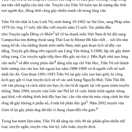
ma trận chữ nghĩa của nhà văn. Truyện của Trần Vũ luôn tạo ấn tượng đặc biệt
nơi người đọc, đồng thời cũng gây nhiều tranh cãi trong làng văn.
Trần Vũ tên thật là Lưu Linh Vũ, sinh tháng 10-1962 tại Sài Gòn, sang Pháp năm
1979 lúc ông 17 tuổi, bắt đầu viết truyện năm 25 tuổi. Tác phẩm đầu
2
tiên:Truyện ngắn
Đồng cỏ Miên
kể về ba thanh niên Việt Nam đi bộ đội sang
Campuchia tìm đường thoát sang Thái Lan bị Khmer Đỏ bắn chết… nói lên tâm
trạng bế tắc của những thanh niên miền Nam, một giai đoạn lịch sử đầy cay
đắng. Truyện gửi đăng trên nguyệt san Làng Văn tháng 5/1988, lập tức gây được
tiếng vang. Các truyện ngắn tiếp theo đều gây sự chú ý. Đến
Ngôi nhà sau lưng
3
4
văn miếu
và
Bên trong pháo đài
đăng trên tạp chí Văn Học, Trần Vũ trở thành
hiện tượng của văn học hải ngoại hai năm 1988-1989 và là người viết trẻ tuổi
nhất lúc đó. Giai đoạn 1991-1993 Trần Vũ lại gây xôn xao báo giới, bị công
kích gay gắt vì loạt truyện lịch sử về các anh hùng Nguyễn Huệ, Trần Thủ Độ
với văn phong và cách nhìn táo bạo, bị cho là đi ngược lại với quan niệm truyền
thống. Năm 1994, truyện vừa
Giấc mơ Thổ
kể về cuộc hành trình ngược dòng
quá khứ, với những hình ảnh đầy bạo lực, câu văn như ứa máu cùng cảnh ăn thịt
5
rồng đã gây không ít phẫn nộ, ở một bộ phận độc giả
. Năm 2002 truyện vừa
6
Giáo
sĩ lại gây phản ứng dữ dội vì đụng chạm đến tôn giáo.
Trong hai mươi lăm năm, Trần Vũ đã sáng tác trên 40 tác phẩm gồm nhiều thể
loại, truyện ngắn, truyện vừa, bút ký, tiểu luận, truyện dịch.