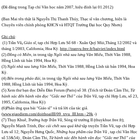
(Đã đăng trong Tạp chí Văn học năm 2007, hiệu đính lại 01.2012)
(Ban Mai tên thật là Nguyễn Thị Thanh Thúy, Thạc sĩ văn chương, hiện là
Chuyên viên chính phòng KHCN và HTQT Trường Đại học Quy Nhơn)
Ghi chú
:
(1) Trần Vũ
,
Giáo sĩ
, tạp chí Hợp Lưu Số 68 - Xuân Quý Mùi,Tháng 12/2002 và
tháng 1/2003, California, Hoa Kỳ.
http://tranvu.free.fr/baiviet/index.html
(2)
Đồng cỏ Miên,
in trong tập
Ngôi nhà sau lưng Văn Miếu
, Thời Văn 1988,
Hồng Lĩnh tái bản 1994, Hoa Kỳ.
(3)
Ngôi nhà sau lưng Văn Miếu
, Thời Văn 1988, Hồng Lĩnh tái bản 1994, Hoa
Kỳ.
(4)
Bên trong pháo đài
, in trong tập
Ngôi nhà sau lưng Văn Miếu
, Thời Văn
1988, Hồng Lĩnh tái bản 1994, Hoa Kỳ.
(5) Xem thư bạn đọc Diễn Đàn Forum (Paris) số 38. (Trích từ Đoàn Cầm Thi,
Từ
hành xác đến hành văn đọc “Giấc mơ Thổ” của Trần Vũ,
tạp chí Hợp Lưu, số 23,
1995, California, Hoa Kỳ)
(6)Phản ứng qua bài “Giáo sĩ” và trả lời của tác giả.
(
www.giaodiem.com/doithoaiIII/09_trvu_III.htm - 29k
-)
(7) Thụy Khuê,
Trường hợp Trần Vũ,
Sóng từ trường II (thuykhue.free.fr);
Nguyễn Mạnh Trinh,
Đọc cái chết
sau quá khứ
tập truyện Trần Vũ, tạp chí Hợp
Lưu số 12; Nguyễn Hưng Quốc,
Những họa phẩm của Trần Vũ
, tạp chí Văn Học
số 53&54) ; Đoàn Cầm Thi,
Từ hành xác đến hành văn đọc “Giấc mơ Thổ” của