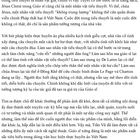
trong tiểu thuyết là nhân vật giả, chính vì vậy Tuyết có thể bước ra từ trang sách,
Jésus Christ trong
Giáo sĩ
cũng chỉ là một nhân vật tiểu thuyết. Vì thế, chúa
Jésus, một nhân vật tiểu thuyết
“không trọng lượng”
không thể cứu quân đoàn
viễn chinh Pháp thất bại ở Việt Nam. Cuộc đời trong tiểu thuyết là một cuộc đời
không có thật, đó chỉ là sản phẩm tưởng tượng của nhà văn.
Với bút pháp hiện thực huyền ảo pha nhiều kịch tính giễu cợt, nhà văn cố tình
xây dựng câu chuyện một cách hư hư thực thực, với nhiều tình tiết khôi hài như
một câu chuyện đùa. Làm sao nhân vật tiểu thuyết lại có thể bước ra từ trang
sách làm chức năng “cứu rỗi” những người đàn ông? Làm sao hồn ma giáo sĩ lại
có thể làm tình với nhân vật tiểu thuyết? Làm sao trung úy De Lattre lại có thể
đọc được định nghĩa tình yêu chép trên thân thể một nhân vật hư cấu? Làm sao
chúa Jésus lại tái thế ở Đông Khê để cứu chuộc binh đoàn Le Page và Charton
đang sa lầy... Người đọc biết rằng không có thật, nhưng vẫn say mê theo dõi tình
tiết, diễn biến câu chuyện. Chính không khí đặc biệt của truyện đi liền với trí
tưởng tượng kỳ lạ của tác giả đã tạo ra giá trị của
Giáo sĩ
.
Tìm ra được chủ đề khác thường để phản ảnh đã khó, đem tất cả những nội dung
ấy đan thành một truyện cực kỳ hỗn tạp mà vẫn liền lạc, nhất quán, xuyên suốt
có tư tưởng và nhân sinh quan rõ rệt phải là một sự dày công suy nghĩ. Thế
nhưng, làm thế nào để lôi cuốn người đọc vào tác phẩm của mình, bằng lối diễn
đạt khác lạ, hấp dẫn lại là một điều khó hơn. Vậy mà, Trần Vũ đã làm được tất cả
những điều ấy một cách rất nghệ thuật.
Giáo sĩ
xứng đáng là một tác phẩm xuất
sắc tiêu biểu trong dòng văn học hiện thực huyền ảo Việt Nam.