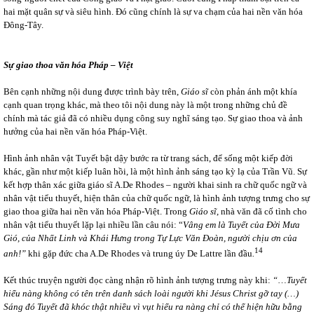
hai mặt quân sự và siêu hình. Đó cũng chính là sự va chạm của hai nền văn hóa
Đông-Tây.
Sự giao thoa văn hóa Pháp – Việt
Bên cạnh những nội dung được trình bày trên,
Giáo sĩ
còn phản ánh một khía
cạnh quan trọng khác, mà theo tôi nội dung này là một trong những chủ đề
chính mà tác giả đã có nhiều dụng công suy nghĩ sáng tạo. Sự giao thoa và ảnh
hưởng của hai nền văn hóa Pháp-Việt.
Hình ảnh nhân vật Tuyết bật dậy bước ra từ trang sách, để sống một kiếp đời
khác, gần như một kiếp luân hồi, là một hình ảnh sáng tạo kỳ lạ của Trần Vũ. Sự
kết hợp thân xác giữa giáo sĩ A.De Rhodes – người khai sinh ra chữ quốc ngữ và
nhân vật tiểu thuyết, hiện thân của chữ quốc ngữ, là hình ảnh tượng trưng cho sự
giao thoa giữa hai nền văn hóa Pháp-Việt. Trong
Giáo sĩ
, nhà văn đã cố tình cho
nhân vật tiểu thuyết lặp lại nhiều lần câu nói: “
Vâng em là Tuyết của Đời Mưa
Gió, của Nhất Linh và Khái Hưng trong Tự Lực Văn Đoàn, người chịu ơn của
14
anh!”
khi gặp đức cha A.De Rhodes và trung úy De Lattre lần đầu
.
Kết thúc truyện người đọc càng nhận rõ hình ảnh tượng trưng này khi:
“
…
Tuyết
hiểu nàng không có tên trên danh sách loài người khi Jésus Christ gỡ tay (…)
Sáng đó Tuyết đã khóc thật nhiều vì vụt hiểu ra nàng chỉ có thể hiện hữu bằng