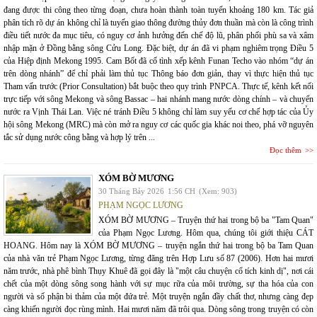
đang được thi công theo từng đoạn, chưa hoàn thành toàn tuyến khoảng 180 km. Tác giả
phân tích rõ dự án không chỉ là tuyến giao thông đường thủy đơn thuần mà còn là công trình
điều tiết nước đa mục tiêu, có nguy cơ ảnh hưởng đến chế độ lũ, phân phối phù sa và xâm
nhập mặn ở Đồng bằng sông Cửu Long. Đặc biệt, dự án đã vi phạm nghiêm trọng Điều 5
của Hiệp định Mekong 1995. Cam Bốt đã cố tình xếp kênh Funan Techo vào nhóm “dự án
trên dòng nhánh” để chỉ phải làm thủ tục Thông báo đơn giản, thay vì thực hiện thủ tục
Tham vấn trước (Prior Consultation) bắt buộc theo quy trình PNPCA. Thực tế, kênh kết nối
trực tiếp với sông Mekong và sông Bassac – hai nhánh mang nước dòng chính – và chuyển
nước ra Vịnh Thái Lan. Việc né tránh Điều 5 không chỉ làm suy yếu cơ chế hợp tác của Ủy
hội sông Mekong (MRC) mà còn mở ra nguy cơ các quốc gia khác noi theo, phá vỡ nguyên
tắc sử dụng nước công bằng và hợp lý trên ...
Đọc thêm
XÓM BỜ MƯƠNG
30 Tháng Bảy 2026
1:56 CH
(Xem: 903)
PHẠM NGỌC LƯƠNG
XÓM BỜ MƯƠNG – Truyện thứ hai trong bộ ba "Tam Quan"
của Phạm Ngọc Lương. Hôm qua, chúng tôi giới thiệu CÁT
HOANG. Hôm nay là XÓM BỜ MƯƠNG – truyện ngắn thứ hai trong bộ ba Tam Quan
của nhà văn trẻ Phạm Ngọc Lương, từng đăng trên Hợp Lưu số 87 (2006). Hơn hai mươi
năm trước, nhà phê bình Thụy Khuê đã gọi đây là "một câu chuyện cổ tích kinh dị", nơi cái
chết của một dòng sông song hành với sự mục rữa của môi trường, sự tha hóa của con
người và số phận bi thảm của một đứa trẻ. Một truyện ngắn đầy chất thơ, nhưng càng đẹp
càng khiến người đọc rùng mình. Hai mươi năm đã trôi qua. Dòng sông trong truyện có còn