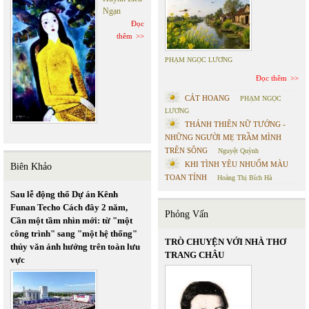
Ngạn
Đọc
thêm
PHẠM NGỌC LƯƠNG
Đọc thêm
CÁT HOANG
PHẠM NGỌC
LƯƠNG
THÁNH THIÊN NỮ TƯỚNG -
NHỮNG NGƯỜI MẸ TRẦM MÌNH
TRÊN SÔNG
Nguyệt Quỳnh
KHI TÌNH YÊU NHUỐM MÀU
Biên Khảo
TOAN TÍNH
Hoàng Thị Bích Hà
Sau lễ động thổ Dự án Kênh
Funan Techo Cách đây 2 năm,
Phỏng Vấn
Cần một tầm nhìn mới: từ "một
công trình" sang "một hệ thống"
TRÒ CHUYỆN VỚI NHÀ THƠ
thủy văn ảnh hưởng trên toàn lưu
TRANG CHÂU
vực