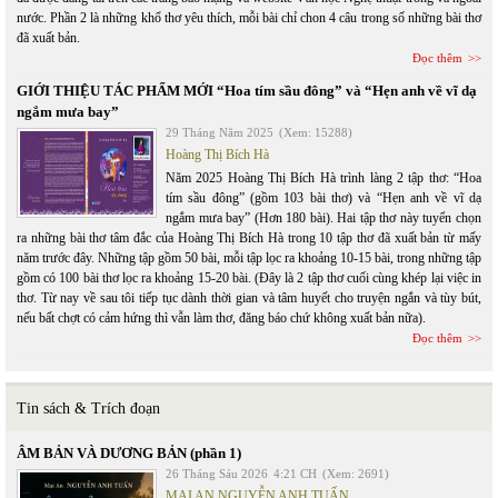
nước. Phần 2 là những khổ thơ yêu thích, mỗi bài chỉ chon 4 câu trong số những bài thơ
đã xuất bản.
Đọc thêm
GIỚI THIỆU TÁC PHẨM MỚI “Hoa tím sầu đông” và “Hẹn anh về vĩ dạ
ngắm mưa bay”
29 Tháng Năm 2025
(Xem: 15288)
Hoàng Thị Bích Hà
Năm 2025 Hoàng Thị Bích Hà trình làng 2 tập thơ: “Hoa
tím sầu đông” (gồm 103 bài thơ) và “Hẹn anh về vĩ dạ
ngắm mưa bay” (Hơn 180 bài). Hai tập thơ này tuyển chọn
ra những bài thơ tâm đắc của Hoàng Thị Bích Hà trong 10 tập thơ đã xuất bản từ mấy
năm trước đây. Những tập gồm 50 bài, mỗi tập lọc ra khoảng 10-15 bài, trong những tập
gồm có 100 bài thơ lọc ra khoảng 15-20 bài. (Đây là 2 tập thơ cuối cùng khép lại việc in
thơ. Từ nay về sau tôi tiếp tục dành thời gian và tâm huyết cho truyện ngắn và tùy bút,
nếu bất chợt có cảm hứng thì vẫn làm thơ, đăng báo chứ không xuất bản nữa).
Đọc thêm
Tin sách & Trích đoạn
ÂM BẢN VÀ DƯƠNG BẢN (phần 1)
26 Tháng Sáu 2026
4:21 CH
(Xem: 2691)
MAI AN NGUYỄN ANH TUẤN