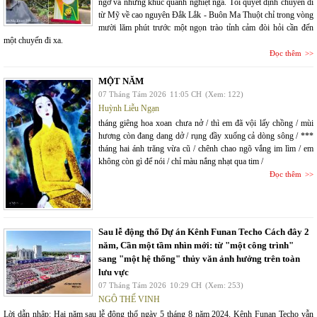
ngờ và những khúc quanh nghiệt ngã. Tôi quyết định chuyến đi
từ Mỹ về cao nguyên Đắk Lắk - Buôn Ma Thuột chỉ trong vòng
mười lăm phút trước một ngọn trào tỉnh cảm đòi hỏi cần đến
một chuyến đi xa.
Đọc thêm
MỘT NĂM
07 Tháng Tám 2026
11:05 CH
(Xem: 122)
Huỳnh Liễu Ngạn
tháng giêng hoa xoan chưa nở / thì em đã vội lấy chồng / mùi
hương còn đang dang dở / rụng đầy xuống cả dòng sông / ***
tháng hai ánh trăng vừa cũ / chênh chao ngõ vắng im lìm / em
không còn gì để nói / chỉ màu nắng nhạt qua tim /
Đọc thêm
Sau lễ động thổ Dự án Kênh Funan Techo Cách đây 2
năm, Cần một tầm nhìn mới: từ "một công trình"
sang "một hệ thống" thủy văn ảnh hưởng trên toàn
lưu vực
07 Tháng Tám 2026
10:29 CH
(Xem: 253)
NGÔ THẾ VINH
Lời dẫn nhập: Hai năm sau lễ động thổ ngày 5 tháng 8 năm 2024, Kênh Funan Techo vẫn