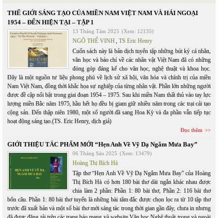
THẾ GIỚI SÁNG TẠO CỦA MIỀN NAM VIỆT NAM VÀ HẢI NGOẠI
1954 – ĐẾN HIỆN TẠI – TẬP 1
13 Tháng Tám 2025
(Xem: 12135)
NGÔ THẾ VINH
,
TS Eric Henry
Cuốn sách này là bản dịch tuyển tập những bút ký cá nhân,
văn học và báo chí về các nhân vật Việt Nam đã có những
đóng góp đáng kể cho văn học, nghệ thuật và khoa học.
Đây là một nguồn tư liệu phong phú về lịch sử xã hội, văn hóa và chính trị của miền
Nam Việt Nam, đồng thời khắc họa sự nghiệp của từng nhân vật. Phần lớn những người
được đề cập nổi bật trong giai đoạn 1954 – 1975. Sau khi miền Nam thất thủ vào tay lực
lượng miền Bắc năm 1975, hầu hết họ đều bị giam giữ nhiều năm trong các trại cải tạo
cộng sản. Đến thập niên 1980, một số người đã sang Hoa Kỳ và đa phần vẫn tiếp tục
hoạt động sáng tạo.(TS. Eric Henry, dịch giả)
Đọc thêm
GIỚI THIỆU TÁC PHẨM MỚI “Hẹn Anh Về Vỹ Dạ Ngắm Mưa Bay”
06 Tháng Sáu 2025
(Xem: 13479)
Hoàng Thị Bích Hà
Tập thơ “Hẹn Anh Về Vỹ Dạ Ngắm Mưa Bay” của Hoàng
Thị Bích Hà có hơn 180 bài thơ dài ngắn khác nhau được
chia làm 2 phần: Phần 1: 80 bài thơ, Phần 2: 116 bài thơ
bốn câu. Phần 1: 80 bài thơ tuyển là những bài tâm đắc được chọn lọc ra từ 10 tập thơ
trước đã xuất bản và một số bài thơ mới sáng tác trong thời gian gần đây, chưa in nhưng
đã được đăng tải trên các trang báo mạng và website Văn học Nghệ thuật trong và ngoài