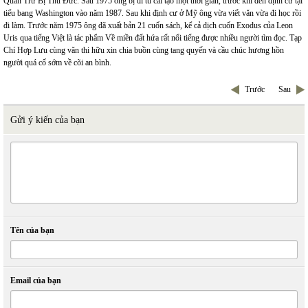
Quan Trừ Bị Thủ Đức. Sau 1975 ông bị đi tù cải tạo một thời gian, trước khi đến định cư tại
tiểu bang Washington vào năm 1987. Sau khi định cư ở Mỹ ông vừa viết văn vừa đi học rồi
đi làm. Trước năm 1975 ông đã xuất bản 21 cuốn sách, kể cả dịch cuốn Exodus của Leon
Uris qua tiếng Việt là tác phẩm Về miền đất hứa rất nổi tiếng được nhiều người tìm đọc. Tạp
Chí Hợp Lưu cùng văn thi hữu xin chia buồn cùng tang quyến và cầu chúc hương hồn
người quá cố sớm về cõi an bình.
Trước
Sau
Gửi ý kiến của bạn
Tên của bạn
Email của bạn