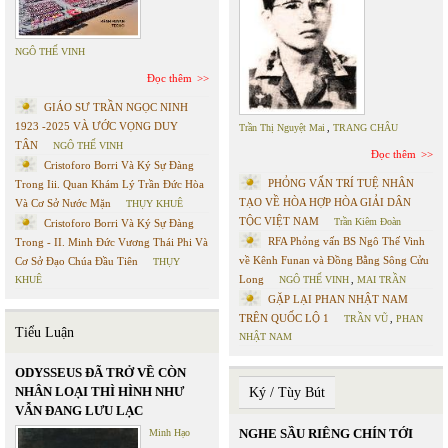
NGÔ THẾ VINH
Đọc thêm
GIÁO SƯ TRẦN NGỌC NINH
1923 -2025 VÀ ƯỚC VỌNG DUY
Trần Thị Nguyệt Mai
,
TRANG CHÂU
TÂN
NGÔ THẾ VINH
Đọc thêm
Cristoforo Borri Và Ký Sự Đàng
PHỎNG VẤN TRÍ TUỆ NHÂN
Trong Iii. Quan Khám Lý Trần Đức Hòa
TẠO VỀ HÒA HỢP HÒA GIẢI DÂN
Và Cơ Sở Nước Mặn
THỤY KHUÊ
TỘC VIỆT NAM
Trần Kiêm Đoàn
Cristoforo Borri Và Ký Sự Đàng
RFA Phỏng vấn BS Ngô Thế Vinh
Trong - II. Minh Đức Vương Thái Phi Và
về Kênh Funan và Đồng Bằng Sông Cửu
Cơ Sở Đạo Chúa Đầu Tiên
THỤY
Long
KHUÊ
NGÔ THẾ VINH
,
MAI TRẦN
GẶP LẠI PHAN NHẬT NAM
TRÊN QUỐC LỘ 1
TRẦN VŨ
,
PHAN
Tiểu Luận
NHẬT NAM
ODYSSEUS ĐÃ TRỞ VỀ CÒN
NHÂN LOẠI THÌ HÌNH NHƯ
Ký / Tùy Bút
VẪN ĐANG LƯU LẠC
NGHE SẦU RIÊNG CHÍN TỚI
Minh Hạo