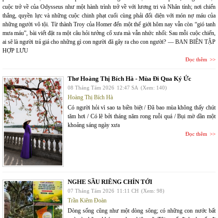
cuộc trở về của Odysseus như một hành trình trở về với lương tri và Nhân tính; nơi chiến
thắng, quyền lực và những cuộc chinh phạt cuối cùng phải đối diện với món nợ máu của
những người vô tội. Từ thành Troy của Homer đến một thế giới hôm nay vẫn còn “gió tanh
mưa máu”, bài viết đặt ra một câu hỏi tưởng cổ xưa mà vẫn nhức nhối: Sau mỗi cuộc chiến,
ai sẽ là người trả giá cho những gì con người đã gây ra cho con người? — BAN BIÊN TẬP
HỢP LƯU
Đọc thêm
Thơ Hoàng Thị Bích Hà - Mùa Đi Qua Ký Ức
08 Tháng Tám 2026
12:47 SA
(Xem: 140)
Hoàng Thị Bích Hà
Có người hỏi vì sao ta biền biệt / Đã bao mùa không thấy chút
tăm hơi / Có lẽ bởi tháng năm rong ruỗi quá / Bụi mờ dần một
khoảng sáng ngày xưa
Đọc thêm
NGHE SẦU RIÊNG CHÍN TỚI
07 Tháng Tám 2026
11:11 CH
(Xem: 98)
Trần Kiêm Đoàn
Dòng sống cũng như một dòng sông; có những con nước bất