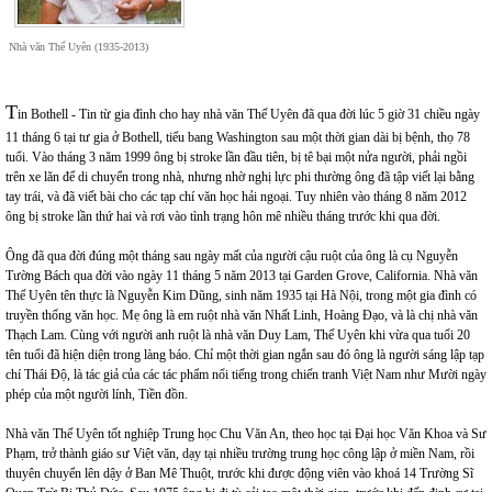
Nhà văn Thế Uyên (1935-2013)
T
in Bothell - Tin từ gia đình cho hay nhà văn Thế Uyên đã qua đời lúc 5 giờ 31 chiều ngày
11 tháng 6 tại tư gia ở Bothell, tiểu bang Washington sau một thời gian dài bị bệnh, thọ 78
tuổi. Vào tháng 3 năm 1999 ông bị stroke lần đầu tiên, bị tê bại một nửa người, phải ngồi
trên xe lăn để di chuyển trong nhà, nhưng nhờ nghị lực phi thường ông đã tập viết lại bằng
tay trái, và đã viết bài cho các tạp chí văn học hải ngoại. Tuy nhiên vào tháng 8 năm 2012
ông bị stroke lần thứ hai và rơi vào tình trạng hôn mê nhiều tháng trước khi qua đời.
Ông đã qua đời đúng một tháng sau ngày mất của người cậu ruột của ông là cụ Nguyễn
Tường Bách qua đời vào ngày 11 tháng 5 năm 2013 tại Garden Grove, California. Nhà văn
Thế Uyên tên thực là Nguyễn Kim Dũng, sinh năm 1935 tại Hà Nội, trong một gia đình có
truyền thống văn học. Mẹ ông là em ruột nhà văn Nhất Linh, Hoàng Đạo, và là chị nhà văn
Thạch Lam. Cùng với người anh ruột là nhà văn Duy Lam, Thế Uyên khi vừa qua tuổi 20
tên tuổi đã hiện diện trong làng báo. Chỉ một thời gian ngắn sau đó ông là người sáng lập tạp
chí Thái Độ, là tác giả của các tác phẩm nổi tiếng trong chiến tranh Việt Nam như Mười ngày
phép của một người lính, Tiền đồn.
Nhà văn Thế Uyên tốt nghiệp Trung học Chu Văn An, theo học tại Đại học Văn Khoa và Sư
Phạm, trở thành giáo sư Việt văn, dạy tại nhiều trường trung học công lập ở miền Nam, rồi
thuyên chuyển lên dậy ở Ban Mê Thuột, trước khi được động viên vào khoá 14 Trường Sĩ