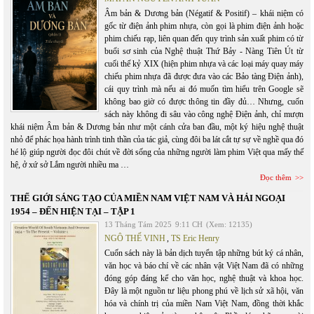
Âm bản & Dương bản (Négatif & Positif) – khái niệm có
gốc từ điện ảnh phim nhựa, còn gọi là phim điện ảnh hoặc
phim chiếu rạp, liên quan đến quy trình sản xuất phim có từ
buổi sơ sinh của Nghệ thuật Thứ Bảy - Nàng Tiên Út từ
cuối thế kỷ XIX (hiện phim nhựa và các loại máy quay máy
chiếu phim nhựa đã được đưa vào các Bảo tàng Điện ảnh),
cái quy trình mà nếu ai đó muốn tìm hiểu trên Google sẽ
không bao giờ có được thông tin đầy đủ… Nhưng, cuốn
sách này không đi sâu vào công nghệ Điện ảnh, chỉ mượn
khái niệm Âm bản & Dương bản như một cánh cửa ban đầu, một ký hiệu nghệ thuật
nhỏ để phác họa hành trình tinh thần của tác giả, cùng đôi ba lát cắt tự sự về nghề qua đó
hé lộ giúp người đọc đôi chút về đời sống của những người làm phim Việt qua mấy thế
hệ, ở xứ sở Lắm người nhiều ma …
Đọc thêm
THẾ GIỚI SÁNG TẠO CỦA MIỀN NAM VIỆT NAM VÀ HẢI NGOẠI
1954 – ĐẾN HIỆN TẠI – TẬP 1
13 Tháng Tám 2025
9:11 CH
(Xem: 12135)
NGÔ THẾ VINH
,
TS Eric Henry
Cuốn sách này là bản dịch tuyển tập những bút ký cá nhân,
văn học và báo chí về các nhân vật Việt Nam đã có những
đóng góp đáng kể cho văn học, nghệ thuật và khoa học.
Đây là một nguồn tư liệu phong phú về lịch sử xã hội, văn
hóa và chính trị của miền Nam Việt Nam, đồng thời khắc