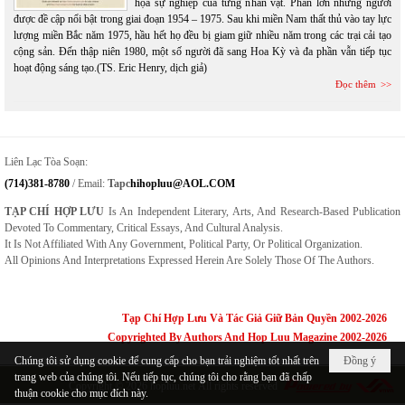
họa sự nghiệp của từng nhân vật. Phần lớn những người
được đề cập nổi bật trong giai đoạn 1954 – 1975. Sau khi miền Nam thất thủ vào tay lực
lượng miền Bắc năm 1975, hầu hết họ đều bị giam giữ nhiều năm trong các trại cải tạo
cộng sản. Đến thập niên 1980, một số người đã sang Hoa Kỳ và đa phần vẫn tiếp tục
hoạt động sáng tạo.(TS. Eric Henry, dịch giả)
Đọc thêm
Liên Lạc Tòa Soạn:
(714)381-8780
/ Email:
Tapc
Hihopluu@AOL.COM
TẠP CHÍ HỢP LƯU
Is An Independent Literary, Arts, And Research-Based Publication
Devoted To Commentary, Critical Essays, And Cultural Analysis.
It Is Not Affiliated With Any Government, Political Party, Or Political Organization.
All Opinions And Interpretations Expressed Herein Are Solely Those Of The Authors.
Tạp Chí Hợp Lưu Và Tác Giả Giữ Bản Quyền 2002-2026
Copyrighted By Authors And Hop Luu Magazine 2002-2026
Chúng tôi sử dụng cookie để cung cấp cho bạn trải nghiệm tốt nhất trên
Đồng ý
trang web của chúng tôi. Nếu tiếp tục, chúng tôi cho rằng bạn đã chấp
Copyright © 2026
hopluu.net
All rights reserved
thuận cookie cho mục đích này.