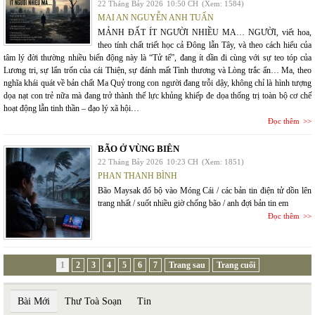
22 Tháng Bảy 2026
10:50 CH
(Xem: 1584)
MAI AN NGUYỄN ANH TUẤN
MẢNH ĐẤT ÍT NGƯỜI NHIỀU MA… NGƯỜI, viết hoa,
theo tính chất triết học cả Đông lẫn Tây, và theo cách hiểu của
tâm lý đời thường nhiều biến động này là “Tử tế”, đang ít dần đi cùng với sự teo tóp của
Lương tri, sự lẩn trốn của cái Thiện, sự đánh mất Tình thương và Lòng trắc ẩn… Ma, theo
nghĩa khái quát về bản chất Ma Quỷ trong con người đang trỗi dậy, không chỉ là hình tượng
dọa nạt con trẻ nữa mà đang trở thành thế lực khủng khiếp đe dọa thống trị toàn bộ cơ chế
hoạt động lẫn tinh thần – đạo lý xã hội…
Đọc thêm
BÃO Ở VÙNG BIÊN
22 Tháng Bảy 2026
10:23 CH
(Xem: 1851)
PHAN THANH BÌNH
Bão Maysak đổ bộ vào Móng Cái / các bản tin điện tử dồn lên
trang nhất / suốt nhiều giờ chống bão / anh đợi bản tin em
Đọc thêm
1
2
3
4
5
6
7
Trang sau
Trang cuối
Bài Mới
Thư Toà Soạn
Tin