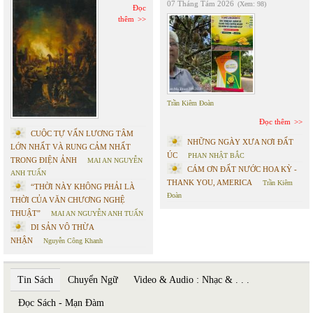
07 Tháng Tám 2026
(Xem: 98)
Đọc
thêm
Trần Kiêm Đoàn
Đọc thêm
CUỘC TỰ VẤN LƯƠNG TÂM
NHỮNG NGÀY XƯA NƠI ĐẤT
LỚN NHẤT VÀ RUNG CẢM NHẤT
ÚC
PHAN NHẬT BẮC
TRONG ĐIỆN ẢNH
MAI AN NGUYỄN
CÁM ƠN ĐẤT NƯỚC HOA KỲ -
ANH TUẤN
THANK YOU, AMERICA
Trần Kiêm
“THỜI NÀY KHÔNG PHẢI LÀ
Đoàn
THỜI CỦA VĂN CHƯƠNG NGHỆ
THUẬT”
MAI AN NGUYỄN ANH TUẤN
DI SẢN VÔ THỪA
NHẬN
Nguyễn Công Khanh
Tin Sách
Chuyển Ngữ
Video & Audio : Nhạc & . . .
Đọc Sách - Mạn Đàm