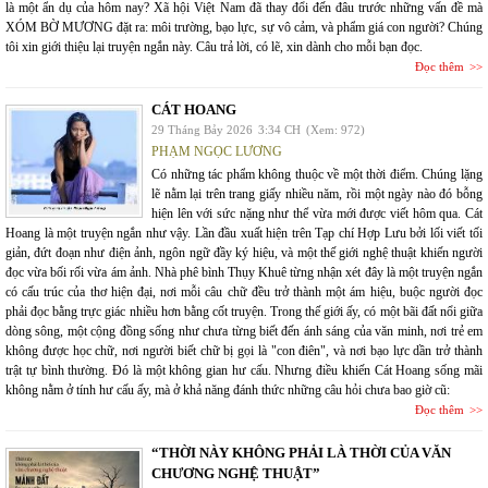
là một ẩn dụ của hôm nay? Xã hội Việt Nam đã thay đổi đến đâu trước những vấn đề mà
XÓM BỜ MƯƠNG đặt ra: môi trường, bạo lực, sự vô cảm, và phẩm giá con người? Chúng
tôi xin giới thiệu lại truyện ngắn này. Câu trả lời, có lẽ, xin dành cho mỗi bạn đọc.
Đọc thêm
CÁT HOANG
29 Tháng Bảy 2026
3:34 CH
(Xem: 972)
PHẠM NGỌC LƯƠNG
Có những tác phẩm không thuộc về một thời điểm. Chúng lặng
lẽ nằm lại trên trang giấy nhiều năm, rồi một ngày nào đó bỗng
hiện lên với sức nặng như thể vừa mới được viết hôm qua. Cát
Hoang là một truyện ngắn như vậy. Lần đầu xuất hiện trên Tạp chí Hợp Lưu bởi lối viết tối
giản, đứt đoạn như điện ảnh, ngôn ngữ đầy ký hiệu, và một thế giới nghệ thuật khiến người
đọc vừa bối rối vừa ám ảnh. Nhà phê bình Thụy Khuê từng nhận xét đây là một truyện ngắn
có cấu trúc của thơ hiện đại, nơi mỗi câu chữ đều trở thành một ám hiệu, buộc người đọc
phải đọc bằng trực giác nhiều hơn bằng cốt truyện. Trong thế giới ấy, có một bãi đất nổi giữa
dòng sông, một cộng đồng sống như chưa từng biết đến ánh sáng của văn minh, nơi trẻ em
không được học chữ, nơi người biết chữ bị gọi là "con điên", và nơi bạo lực dần trở thành
trật tự bình thường. Đó là một không gian hư cấu. Nhưng điều khiến Cát Hoang sống mãi
không nằm ở tính hư cấu ấy, mà ở khả năng đánh thức những câu hỏi chưa bao giờ cũ:
Đọc thêm
“THỜI NÀY KHÔNG PHẢI LÀ THỜI CỦA VĂN
CHƯƠNG NGHỆ THUẬT”