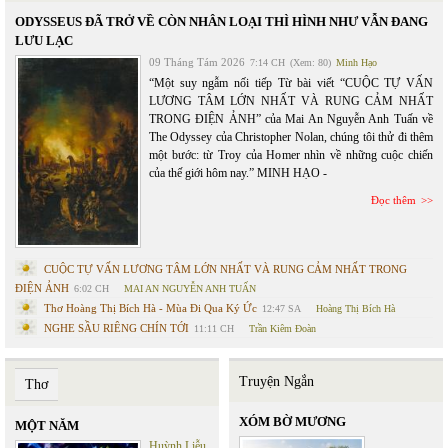
ODYSSEUS ĐÃ TRỞ VỀ CÒN NHÂN LOẠI THÌ HÌNH NHƯ VẪN ĐANG
LƯU LẠC
09 Tháng Tám 2026
7:14 CH
(Xem: 80)
Minh Hạo
“Một suy ngẫm nối tiếp Từ bài viết “CUỘC TỰ VẤN
LƯƠNG TÂM LỚN NHẤT VÀ RUNG CẢM NHẤT
TRONG ĐIỆN ẢNH” của Mai An Nguyễn Anh Tuấn về
The Odyssey của Christopher Nolan, chúng tôi thử đi thêm
một bước: từ Troy của Homer nhìn về những cuộc chiến
của thế giới hôm nay.” MINH HẠO -
Đọc thêm
CUỘC TỰ VẤN LƯƠNG TÂM LỚN NHẤT VÀ RUNG CẢM NHẤT TRONG
ĐIỆN ẢNH
6:02 CH
MAI AN NGUYỄN ANH TUẤN
Thơ Hoàng Thị Bích Hà - Mùa Đi Qua Ký Ức
12:47 SA
Hoàng Thị Bích Hà
NGHE SẦU RIÊNG CHÍN TỚI
11:11 CH
Trần Kiêm Đoàn
Truyện Ngắn
Thơ
XÓM BỜ MƯƠNG
MỘT NĂM
Huỳnh Liễu