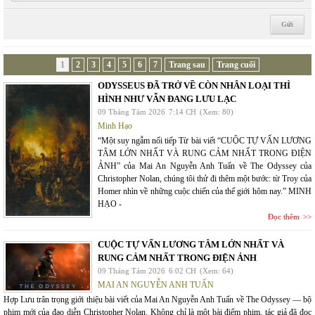
1
2
3
4
5
6
7
Trang sau
Trang cuối
ODYSSEUS ĐÃ TRỞ VỀ CÒN NHÂN LOẠI THÌ
HÌNH NHƯ VẪN ĐANG LƯU LẠC
09 Tháng Tám 2026
7:14 CH
(Xem: 80)
Minh Hạo
“Một suy ngẫm nối tiếp Từ bài viết “CUỘC TỰ VẤN LƯƠNG
TÂM LỚN NHẤT VÀ RUNG CẢM NHẤT TRONG ĐIỆN
ẢNH” của Mai An Nguyễn Anh Tuấn về The Odyssey của
Christopher Nolan, chúng tôi thử đi thêm một bước: từ Troy của
Homer nhìn về những cuộc chiến của thế giới hôm nay.” MINH
HẠO -
Đọc thêm
CUỘC TỰ VẤN LƯƠNG TÂM LỚN NHẤT VÀ
RUNG CẢM NHẤT TRONG ĐIỆN ẢNH
09 Tháng Tám 2026
6:02 CH
(Xem: 64)
MAI AN NGUYỄN ANH TUẤN
Hợp Lưu trân trọng giới thiệu bài viết của Mai An Nguyễn Anh Tuấn về The Odyssey — bộ
phim mới của đạo diễn Christopher Nolan. Không chỉ là một bài điểm phim, tác giả đã đọc