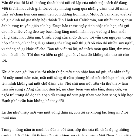
Vấn đề của tôi là tôi không thoát khỏi nỗi cô lập của mình một cách dễ dàng.
Viết thư là một cách giải tỏa cô lập, nhưng cũng qua những cánh thư tôi nhìn
thấy sự chậm tiến của mình trên con đường hội nhập. Một đứa bạn khác viết kể
về gia đình nó gia nhập hội thánh Tin Lành tại California, sau nhiều tháng chịu
ảnh hưởng truyền giáo của họ. Được báo trước ngày sinh nhật của bạn, tôi gửi
cho nó chiếc vòng đeo tay bạc, lủng lẳng mười mảnh bạc vuông tí hon, mỗi
bảng khắc một điều răn. Chiếc vòng của ai đó đã cho tôi vẫn còn nguyên trong
hộp của nó, dù chẳng là gì nhưng tôi cũng mất thì giờ bỏ vào đó nhiều suy nghĩ,
vì chẳng có gì khác để cho. Bạn tôi viết trả lời, nó thích món quà lắm, tìm mua
cho nó cái nữa. Tôi đọc và hiểu ra giòng chữ, và sau đó không còn thư nó cho
tôi.
Khi đứa con gái lớn của tôi nhận thiệp mời sinh nhật bạn nó gửi, tôi nhìn thấy
tôi mấy mươi năm nào, mặt mũi sáng rỡ cầm phong bì có nét chữ bạn mình, viết
tên mình không sai một chữ đánh vần. Nét chữ non nớt trên «lá thư thật» làm
tràn nỗi sung sướng của một đứa trẻ, nó chạy biến vào nhà tắm, đóng cửa, và
ngồi trú trong đó đọc thư bạn dù chúng nó vừa gặp nhau vào ban sáng ở lớp học.
Hạnh phúc căn bản không hề thay đổi.
Lá thư như thiệp mời vào một vòng thân ái, con tôi sẽ không lạc lõng như tôi
thuở nào.
Trong những năm từ mười ba đến mười tám, hộp thư của tôi chứa đựng những
cánh thư đã được gửi thẳng từ quê hương, và các hiệu sách Việt Nam. Chỉ ngần