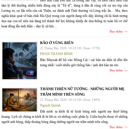
theo tính chất triết học cả Đông lẫn Tây, và theo cách hiểu của
tâm lý đời thường nhiều biến động này là “Tử tế”, đang ít dần đi cùng với sự teo tóp của
Lương tri, sự lẩn trốn của cái Thiện, sự đánh mất Tình thương và Lòng trắc ẩn… Ma, theo
nghĩa khái quát về bản chất Ma Quỷ trong con người đang trỗi dậy, không chỉ là hình tượng
dọa nạt con trẻ nữa mà đang trở thành thế lực khủng khiếp đe dọa thống trị toàn bộ cơ chế
hoạt động lẫn tinh thần – đạo lý xã hội…
Đọc thêm
BÃO Ở VÙNG BIÊN
22 Tháng Bảy 2026
10:23 CH
(Xem: 1778)
PHAN THANH BÌNH
Bão Maysak đổ bộ vào Móng Cái / các bản tin điện tử dồn lên
trang nhất / suốt nhiều giờ chống bão / anh đợi bản tin em
Đọc thêm
THÁNH THIÊN NỮ TƯỚNG - NHỮNG NGƯỜI MẸ
TRẦM MÌNH TRÊN SÔNG
22 Tháng Bảy 2026
10:14 CH
(Xem: 1484)
Nguyệt Quỳnh
Đất nước ta khởi đi từ hình bóng một người mẹ thuở hồng
hoang. Lịch sử chúng ta khởi đi từ lời ru và những cuộc phân ly. Giữa huyền thoại về những
người anh hùng, thấp thoáng bóng dáng những người mẹ trầm mình trên sông.
Đọc thêm