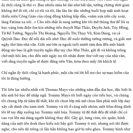
ấy thôi cũng là thú vị. Bao nhiêu mùa hè dài như bất tận, tưởng chừng thời gian
không thể đi tới, chỉ có tôi và tôi, lâu lâu lác đác những buổi họp mặt sinh hoạt
thiếu niên Công Giáo của cộng đồng không hấp dẫn, «năm xưa trên cây xoài,
làng Fatima xa xôi...» Cho nên thật là sung sướng khi tôi mở thùng thư để lôi ra
bọc vàng bưu điện ôm kín những tiểu thuyết Mai Thảo, Duyên Anh, Túy Hồng,
Từ Kế Tường, Nguyễn Thị Hoàng, Nguyễn Thị Thụy Vũ, Kim Dung, và cả
Quỳnh Dao. Đọc để nối dài nỗi nhớ. Đọc để nuôi dưỡng tưởng tượng, và giấc mơ
ngây thơ làm nhà văn. Giấc mơ lớn ra ngoài tuổi mười tám đưa đến một hành
động táo bạo là gửi truyện ngắn đầu tay cho Mai Thảo, gửi đi và không trông
chờ một hồi âm, cho đến một ngày nọ tôi nhận được thư viết tay của nhà văn,
viết rằng truyện ngắn sẽ được đăng trên Văn, kèm theo mấy lời khích lệ.
Chỉ ngần ấy thôi cũng là hạnh phúc, một câu trả lời hỗ trợ cho sự mạo hiểm của
tôi là đúng hướng.
Tôi liên lạc nhiều nhất với Thomas Mays vào những năm đầu đại học, đặc biệt là
khi anh bỏ học để nhập ngũ. Tommy Mays tôi biết ngày còn tiểu học, và chúng
tôi chung lớp từ năm đệ thất, khi tôi chọn lớp mù mờ chọn lầm phải một lớp dạy
xây cất dành cho nam sinh. Tommy và tôi ở cùng một nhóm, một hôm đóng đinh
tôi lỡ tay đập xuống tay Tommy một búa. Tommy từ đệ thất đến đệ nhất chỉ có
cao vọt lên mà dáng người không thay đổi. Gầy gò, lưng còm, tóc quăn, hình
dáng của một tên dork theo kiểu nói bây giờ. Tommy ít nói, nhưng nói thì được
nghe, cho nên dù trông cù lần hắn không bao giờ bị trêu ghẹo. Tommy hình như