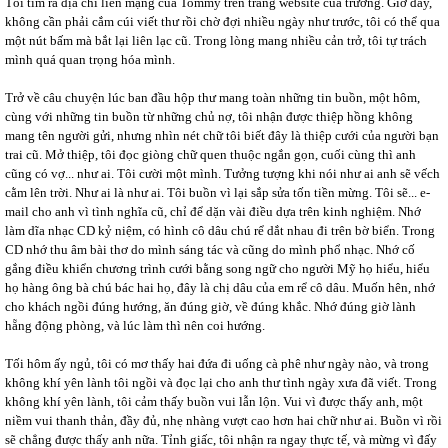
Tôi tìm ra địa chỉ liên mạng của Tommy trên trang website của trường. Giờ đây,
không cần phải cắm cúi viết thư rồi chờ đợi nhiều ngày như trước, tôi có thể qua
một nút bấm mà bắt lại liên lạc cũ. Trong lòng mang nhiều cản trở, tôi tự trách
mình quá quan trọng hóa mình.
Trở về câu chuyện lúc ban đầu hộp thư mang toàn những tin buồn, một hôm,
cùng với những tin buồn từ những chủ nợ, tôi nhận được thiệp hồng không
mang tên người gửi, nhưng nhìn nét chữ tôi biết đây là thiệp cưới của người bạn
trai cũ. Mở thiệp, tôi đọc giòng chữ quen thuộc ngắn gọn, cuối cùng thì anh
cũng có vợ... như ai. Tôi cười một mình. Tưởng tượng khi nói như ai anh sẽ vếch
cằm lên trời. Như ai là như ai. Tôi buồn vì lại sắp sửa tốn tiền mừng. Tôi sẽ... e-
mail cho anh vì tình nghĩa cũ, chỉ để dặn vài điều dựa trên kinh nghiệm. Nhớ
làm dĩa nhạc CD kỷ niệm, có hình cô dâu chú rể dắt nhau đi trên bờ biển. Trong
CD nhớ thu âm bài thơ do mình sáng tác và cũng do mình phổ nhạc. Nhớ cố
gắng điều khiển chương trình cưới bằng song ngữ cho người Mỹ họ hiểu, hiểu
họ hàng ông bà chú bác hai họ, đây là chị dâu của em rể cô dâu. Muốn hên, nhớ
cho khách ngồi đúng hướng, ăn đúng giờ, về đúng khắc. Nhớ đúng giờ lành
hẵng động phòng, và lúc làm thì nên coi hướng.
Tối hôm ấy ngủ, tôi có mơ thấy hai đứa đi uống cà phê như ngày nào, và trong
không khí yên lành tôi ngồi và đọc lại cho anh thư tình ngày xưa đã viết. Trong
không khí yên lành, tôi cảm thấy buồn vui lẫn lộn. Vui vì được thấy anh, một
niềm vui thanh thản, đầy đủ, nhẹ nhàng vượt cao hơn hai chữ như ai. Buồn vì rồi
sẽ chẳng được thấy anh nữa. Tỉnh giấc, tôi nhận ra ngay thực tế, và mừng vì đấy