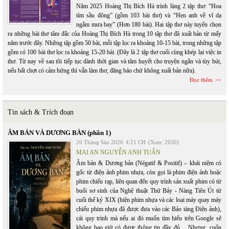
Năm 2025 Hoàng Thị Bích Hà trình làng 2 tập thơ: “Hoa
tím sầu đông” (gồm 103 bài thơ) và “Hẹn anh về vĩ dạ
ngắm mưa bay” (Hơn 180 bài). Hai tập thơ này tuyển chọn
ra những bài thơ tâm đắc của Hoàng Thị Bích Hà trong 10 tập thơ đã xuất bản từ mấy
năm trước đây. Những tập gồm 50 bài, mỗi tập lọc ra khoảng 10-15 bài, trong những tập
gồm có 100 bài thơ lọc ra khoảng 15-20 bài. (Đây là 2 tập thơ cuối cùng khép lại việc in
thơ. Từ nay về sau tôi tiếp tục dành thời gian và tâm huyết cho truyện ngắn và tùy bút,
nếu bất chợt có cảm hứng thì vẫn làm thơ, đăng báo chứ không xuất bản nữa).
Đọc thêm
Tin sách & Trích đoạn
ÂM BẢN VÀ DƯƠNG BẢN (phần 1)
26 Tháng Sáu 2026
4:21 CH
(Xem: 2650)
MAI AN NGUYỄN ANH TUẤN
Âm bản & Dương bản (Négatif & Positif) – khái niệm có
gốc từ điện ảnh phim nhựa, còn gọi là phim điện ảnh hoặc
phim chiếu rạp, liên quan đến quy trình sản xuất phim có từ
buổi sơ sinh của Nghệ thuật Thứ Bảy - Nàng Tiên Út từ
cuối thế kỷ XIX (hiện phim nhựa và các loại máy quay máy
chiếu phim nhựa đã được đưa vào các Bảo tàng Điện ảnh),
cái quy trình mà nếu ai đó muốn tìm hiểu trên Google sẽ
không bao giờ có được thông tin đầy đủ… Nhưng, cuốn