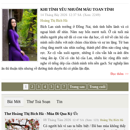
KHI TÌNH YÊU NHUỐM MÀU TOAN TÍNH
14 Tháng Bảy 2026
12:37 SA
(Xem: 2249)
Hoàng Thị Bích Hà
Bích Lan sinh trưởng ở Đồng Nai, tính tình hiền lành và có
ngoại hình dễ nhìn. Năm nay bốn mươi tuổi. Ở cái tuổi mà
nhiều người phụ nữ đã có con vào đại học, cô trở về căn hộ của
mình mỗi chiều với một chùm chìa khóa và sự im lặng. Từ ban
công tầng mười sáu nhìn xuống, thành phố đêm nào cũng sáng
rực. Xe cộ vẫn xuôi ngược, những ô cửa vẫn hắt ra ánh đèn
vàng ấm áp. Chỉ có căn hộ của Lan, nhiều lúc rộng đến mức
nghe rõ tiếng dép của chính mình trên nền gạch. Sự nghiệp làm
ăn thì thuận tiện nhưng về đường tình duyên thì có phần lận đận.
Đọc thêm
1
2
3
4
5
6
7
Trang sau
Trang cuối
Bài Mới
Thư Toà Soạn
Tin
Thơ Hoàng Thị Bích Hà - Mùa Đi Qua Ký Ức
08 Tháng Tám 2026
12:47 SA
(Xem: 123)
Hoàng Thị Bích Hà
Có người hỏi vì sao ta biền biệt / Đã bao mùa không thấy