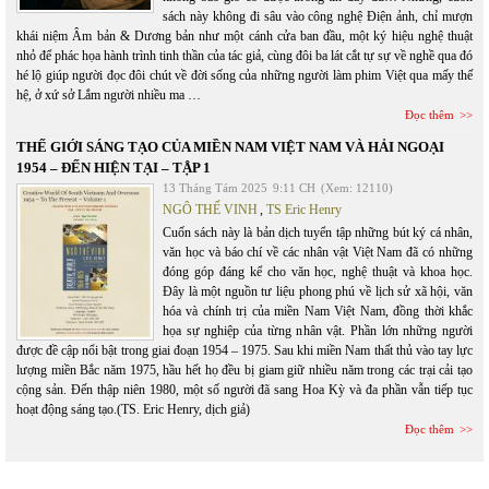
sách này không đi sâu vào công nghệ Điện ảnh, chỉ mượn
khái niệm Âm bản & Dương bản như một cánh cửa ban đầu, một ký hiệu nghệ thuật
nhỏ để phác họa hành trình tinh thần của tác giả, cùng đôi ba lát cắt tự sự về nghề qua đó
hé lộ giúp người đọc đôi chút về đời sống của những người làm phim Việt qua mấy thế
hệ, ở xứ sở Lắm người nhiều ma …
Đọc thêm
THẾ GIỚI SÁNG TẠO CỦA MIỀN NAM VIỆT NAM VÀ HẢI NGOẠI
1954 – ĐẾN HIỆN TẠI – TẬP 1
13 Tháng Tám 2025
9:11 CH
(Xem: 12110)
NGÔ THẾ VINH
,
TS Eric Henry
Cuốn sách này là bản dịch tuyển tập những bút ký cá nhân,
văn học và báo chí về các nhân vật Việt Nam đã có những
đóng góp đáng kể cho văn học, nghệ thuật và khoa học.
Đây là một nguồn tư liệu phong phú về lịch sử xã hội, văn
hóa và chính trị của miền Nam Việt Nam, đồng thời khắc
họa sự nghiệp của từng nhân vật. Phần lớn những người
được đề cập nổi bật trong giai đoạn 1954 – 1975. Sau khi miền Nam thất thủ vào tay lực
lượng miền Bắc năm 1975, hầu hết họ đều bị giam giữ nhiều năm trong các trại cải tạo
cộng sản. Đến thập niên 1980, một số người đã sang Hoa Kỳ và đa phần vẫn tiếp tục
hoạt động sáng tạo.(TS. Eric Henry, dịch giả)
Đọc thêm