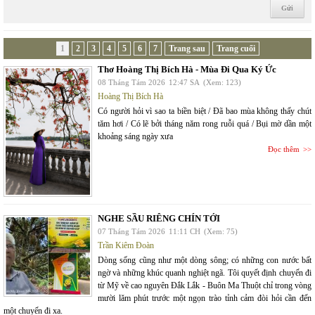
1
2
3
4
5
6
7
Trang sau
Trang cuối
Thơ Hoàng Thị Bích Hà - Mùa Đi Qua Ký Ức
08 Tháng Tám 2026
12:47 SA
(Xem: 123)
Hoàng Thị Bích Hà
Có người hỏi vì sao ta biền biệt / Đã bao mùa không thấy chút
tăm hơi / Có lẽ bởi tháng năm rong ruỗi quá / Bụi mờ dần một
khoảng sáng ngày xưa
Đọc thêm
NGHE SẦU RIÊNG CHÍN TỚI
07 Tháng Tám 2026
11:11 CH
(Xem: 75)
Trần Kiêm Đoàn
Dòng sống cũng như một dòng sông; có những con nước bất
ngờ và những khúc quanh nghiệt ngã. Tôi quyết định chuyến đi
từ Mỹ về cao nguyên Đắk Lắk - Buôn Ma Thuột chỉ trong vòng
mười lăm phút trước một ngọn trào tỉnh cảm đòi hỏi cần đến
một chuyến đi xa.