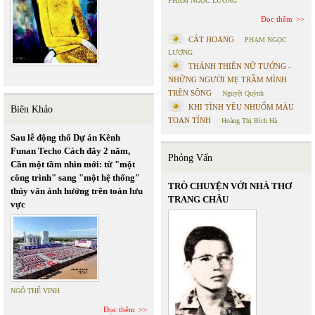
PHẠM NGỌC LƯƠNG
Đọc thêm
CÁT HOANG
PHẠM NGỌC
LƯƠNG
THÁNH THIÊN NỮ TƯỚNG -
NHỮNG NGƯỜI MẸ TRẦM MÌNH
TRÊN SÔNG
Nguyệt Quỳnh
KHI TÌNH YÊU NHUỐM MÀU
Biên Khảo
TOAN TÍNH
Hoàng Thị Bích Hà
Sau lễ động thổ Dự án Kênh
Funan Techo Cách đây 2 năm,
Phỏng Vấn
Cần một tầm nhìn mới: từ "một
công trình" sang "một hệ thống"
TRÒ CHUYỆN VỚI NHÀ THƠ
thủy văn ảnh hưởng trên toàn lưu
TRANG CHÂU
vực
NGÔ THẾ VINH
Đọc thêm