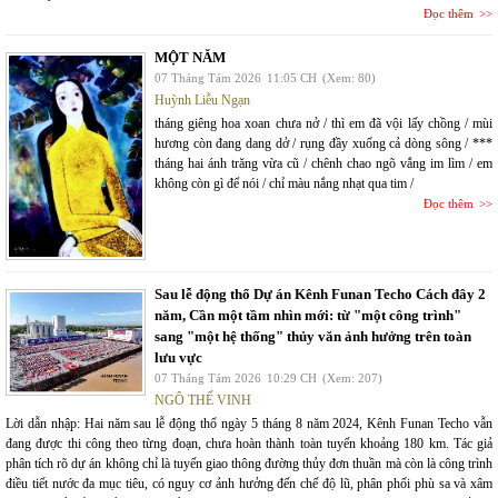
Đọc thêm
MỘT NĂM
07 Tháng Tám 2026
11:05 CH
(Xem: 80)
Huỳnh Liễu Ngạn
tháng giêng hoa xoan chưa nở / thì em đã vội lấy chồng / mùi
hương còn đang dang dở / rụng đầy xuống cả dòng sông / ***
tháng hai ánh trăng vừa cũ / chênh chao ngõ vắng im lìm / em
không còn gì để nói / chỉ màu nắng nhạt qua tim /
Đọc thêm
Sau lễ động thổ Dự án Kênh Funan Techo Cách đây 2
năm, Cần một tầm nhìn mới: từ "một công trình"
sang "một hệ thống" thủy văn ảnh hưởng trên toàn
lưu vực
07 Tháng Tám 2026
10:29 CH
(Xem: 207)
NGÔ THẾ VINH
Lời dẫn nhập: Hai năm sau lễ động thổ ngày 5 tháng 8 năm 2024, Kênh Funan Techo vẫn
đang được thi công theo từng đoạn, chưa hoàn thành toàn tuyến khoảng 180 km. Tác giả
phân tích rõ dự án không chỉ là tuyến giao thông đường thủy đơn thuần mà còn là công trình
điều tiết nước đa mục tiêu, có nguy cơ ảnh hưởng đến chế độ lũ, phân phối phù sa và xâm