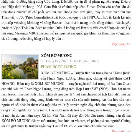
nhập mặn ở Đồng bằng sông Cửu Long. Đặc biệt, dự án đã vi phạm nghiêm trọng Điều 5
của Hiệp định Mekong 1995. Cam Bốt đã cố tình xếp kênh Funan Techo vào nhóm “dự án
trên dòng nhánh” để chỉ phải làm thủ tục Thông báo đơn giản, thay vì thực hiện thủ tục
Tham vấn trước (Prior Consultation) bắt buộc theo quy trình PNPCA. Thực tế, kênh kết nối
trực tiếp với sông Mekong và sông Bassac – hai nhánh mang nước dòng chính – và chuyển
nước ra Vịnh Thái Lan. Việc né tránh Điều 5 không chỉ làm suy yếu cơ chế hợp tác của Ủy
hội sông Mekong (MRC) mà còn mở ra nguy cơ các quốc gia khác noi theo, phá vỡ nguyên
tắc sử dụng nước công bằng và hợp lý trên ...
Đọc thêm
XÓM BỜ MƯƠNG
30 Tháng Bảy 2026
1:56 CH
(Xem: 868)
PHẠM NGỌC LƯƠNG
XÓM BỜ MƯƠNG – Truyện thứ hai trong bộ ba "Tam Quan"
của Phạm Ngọc Lương. Hôm qua, chúng tôi giới thiệu CÁT
HOANG. Hôm nay là XÓM BỜ MƯƠNG – truyện ngắn thứ hai trong bộ ba Tam Quan
của nhà văn trẻ Phạm Ngọc Lương, từng đăng trên Hợp Lưu số 87 (2006). Hơn hai mươi
năm trước, nhà phê bình Thụy Khuê đã gọi đây là "một câu chuyện cổ tích kinh dị", nơi cái
chết của một dòng sông song hành với sự mục rữa của môi trường, sự tha hóa của con
người và số phận bi thảm của một đứa trẻ. Một truyện ngắn đầy chất thơ, nhưng càng đẹp
càng khiến người đọc rùng mình. Hai mươi năm đã trôi qua. Dòng sông trong truyện có còn
là một ẩn dụ của hôm nay? Xã hội Việt Nam đã thay đổi đến đâu trước những vấn đề mà
XÓM BỜ MƯƠNG đặt ra: môi trường, bạo lực, sự vô cảm, và phẩm giá con người? Chúng
tôi xin giới thiệu lại truyện ngắn này. Câu trả lời, có lẽ, xin dành cho mỗi bạn đọc.
Đọc thêm