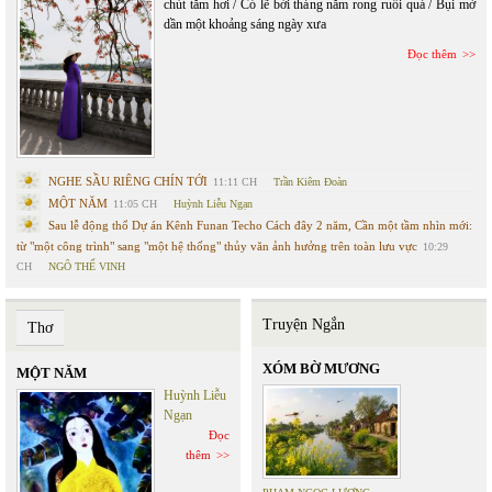
chút tăm hơi / Có lẽ bởi tháng năm rong ruỗi quá / Bụi mờ
dần một khoảng sáng ngày xưa
Đọc thêm
NGHE SẦU RIÊNG CHÍN TỚI
11:11 CH
Trần Kiêm Đoàn
MỘT NĂM
11:05 CH
Huỳnh Liễu Ngạn
Sau lễ động thổ Dự án Kênh Funan Techo Cách đây 2 năm, Cần một tầm nhìn mới:
từ "một công trình" sang "một hệ thống" thủy văn ảnh hưởng trên toàn lưu vực
10:29
CH
NGÔ THẾ VINH
Truyện Ngắn
Thơ
XÓM BỜ MƯƠNG
MỘT NĂM
Huỳnh Liễu
Ngạn
Đọc
thêm