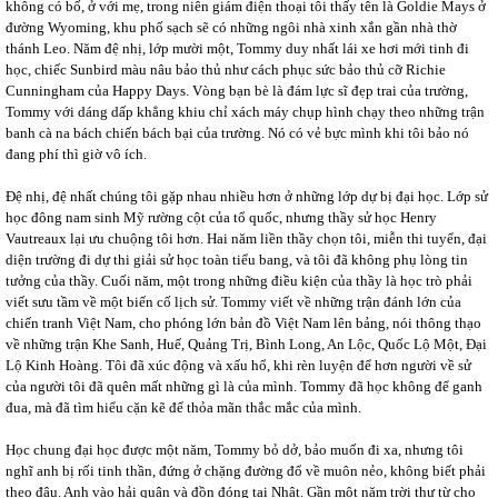
không có bố, ở với mẹ, trong niên giám điện thoại tôi thấy tên là Goldie Mays ở
đường Wyoming, khu phố sạch sẽ có những ngôi nhà xinh xắn gần nhà thờ
thánh Leo. Năm đệ nhị, lớp mười một, Tommy duy nhất lái xe hơi mới tinh đi
học, chiếc Sunbird màu nâu bảo thủ như cách phục sức bảo thủ cỡ Richie
Cunningham của Happy Days. Vòng bạn bè là đám lực sĩ đẹp trai của trường,
Tommy với dáng dấp khẳng khiu chỉ xách máy chụp hình chạy theo những trận
banh cà na bách chiến bách bại của trường. Nó có vẻ bực mình khi tôi bảo nó
đang phí thì giờ vô ích.
Đệ nhị, đệ nhất chúng tôi gặp nhau nhiều hơn ở những lớp dự bị đại học. Lớp sử
học đông nam sinh Mỹ rường cột của tổ quốc, nhưng thầy sử học Henry
Vautreaux lại ưu chuộng tôi hơn. Hai năm liền thầy chọn tôi, miễn thi tuyển, đại
diện trường đi dự thi giải sử học toàn tiểu bang, và tôi đã không phụ lòng tin
tưởng của thầy. Cuối năm, một trong những điều kiện của thầy là học trò phải
viết sưu tầm về một biến cố lịch sử. Tommy viết về những trận đánh lớn của
chiến tranh Việt Nam, cho phóng lớn bản đồ Việt Nam lên bảng, nói thông thạo
về những trận Khe Sanh, Huế, Quảng Trị, Bình Long, An Lộc, Quốc Lộ Một, Đại
Lộ Kinh Hoàng. Tôi đã xúc động và xấu hổ, khi rèn luyện để hơn người về sử
của người tôi đã quên mất những gì là của mình. Tommy đã học không để ganh
đua, mà đã tìm hiểu cặn kẽ để thỏa mãn thắc mắc của mình.
Học chung đại học được một năm, Tommy bỏ dở, bảo muốn đi xa, nhưng tôi
nghĩ anh bị rối tinh thần, đứng ở chặng đường đổ về muôn nẻo, không biết phải
theo đâu. Anh vào hải quân và đồn đóng tại Nhật. Gần một năm trời thư từ cho