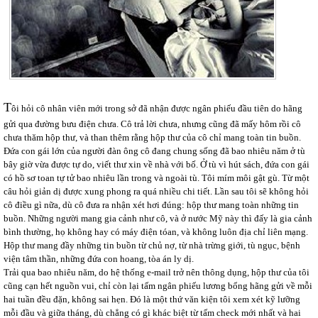
T
ôi hỏi cô nhân viên mới trong sở đã nhận được ngân phiếu đầu tiên do hãng
gửi qua đường bưu điện chưa. Cô trả lời chưa, nhưng cũng đã mấy hôm rồi cô
chưa thăm hộp thư, và than thêm rằng hộp thư của cô chỉ mang toàn tin buồn.
Đứa con gái lớn của người đàn ông cô đang chung sống đã bao nhiêu năm ở tù
bây giờ vừa được tự do, viết thư xin về nhà với bố. Ở tù vì hút sách, đứa con gái
có hồ sơ toan tự tử bao nhiêu lần trong và ngoài tù. Tôi mím môi gật gù. Từ một
câu hỏi giản dị được xung phong ra quá nhiều chi tiết. Lần sau tôi sẽ không hỏi
cô điều gì nữa, dù cô đưa ra nhận xét hơi đúng: hộp thư mang toàn những tin
buồn. Những người mang gia cảnh như cô, và ở nước Mỹ này thì đấy là gia cảnh
bình thường, họ không hay có máy điện tóan, và không luôn địa chỉ liên mạng.
Hộp thư mang đầy những tin buồn từ chủ nợ, từ nhà trừng giới, tù ngục, bệnh
viện tâm thần, những đứa con hoang, tòa án ly dị.
Trải qua bao nhiêu năm, do hệ thống e-mail trở nên thông dụng, hộp thư của tôi
cũng cạn hết nguồn vui, chỉ còn lại tấm ngân phiếu lương bổng hãng gửi về mỗi
hai tuần đều đặn, không sai hẹn. Đó là một thứ văn kiện tôi xem xét kỹ lưỡng
mỗi đầu và giữa tháng, dù chẳng có gì khác biệt từ tấm check mới nhất và hai