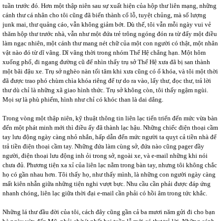
tuần trước đó. Hơn một thập niên sau sự xuất hiện của hộp thư liên mạng, những
cánh thư cá nhân cho tôi cũng đã biến thành cổ lỗ, tuyệt chủng, mà số lượng
junk mai, thư quảng cáo, vẫn không giảm bớt. Dù thế, tôi vẫn mỗi ngày vui vẻ
thăm hộp thư trước nhà, vẫn như một đứa trẻ trông ngóng đón ra từ đấy một điều
làm ngạc nhiên, một cánh thư mang nét chữ của một con người có thật, một nhân
vật nào đó từ dĩ vãng. Dĩ vãng thời trong nhóm Thế Hệ chẳng hạn. Một hôm
xuống phố, đi ngang đường cũ để nhìn thấy trụ sở Thế Hệ xưa đã bị san thành
một bãi đậu xe. Trụ sở nghèo nàn tối tăm khi xưa cũng có ổ khóa, và tôi một thời
đã được trao phó chùm chìa khóa riêng để tự do ra vào, lấy thư, đọc thư, trả lời
thư dù chỉ là những xã giao hình thức. Trụ sở không còn, tôi thấy ngậm ngùi.
Mọi sự là phù phiếm, hình như chỉ có khóc than là dai dẳng.
Trong vòng một thập niên, kỹ thuật thông tin liên lạc tiến triển đến mức vừa bàn
đến một phát minh mới thì điều ấy đã thành lạc hậu. Những chiếc điện thoại cầm
tay lưu động ngày càng nhỏ nhắn, hấp dẫn đến mức người ta quỵt cả tiền nhà để
trả tiền điện thoại cầm tay. Những đứa làm cùng sở, đứa nào cũng pager đầy
người, điện thoại lưu động inh ỏi trong sở, ngoài xe, và e-mail những khi nói
chưa đủ. Phương tiện xa xỉ của liên lạc nằm trong bàn tay, nhưng tôi không chắc
họ có gần nhau hơn. Tôi thấy họ, như thấy mình, là những con người ngày càng
mất kiên nhẫn giữa những tiện nghi vượt bực. Nhu cầu cần phải được đáp ứng
nhanh chóng, liên lạc giữa thời đại e-mail cần phải có hồi âm trong tức khắc.
Những lá thư đầu đời của tôi, cách đây cũng gần cả ba mươi năm gửi đi cho bạn