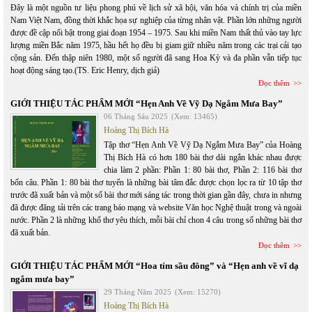
Đây là một nguồn tư liệu phong phú về lịch sử xã hội, văn hóa và chính trị của miền
Nam Việt Nam, đồng thời khắc họa sự nghiệp của từng nhân vật. Phần lớn những người
được đề cập nổi bật trong giai đoạn 1954 – 1975. Sau khi miền Nam thất thủ vào tay lực
lượng miền Bắc năm 1975, hầu hết họ đều bị giam giữ nhiều năm trong các trại cải tạo
cộng sản. Đến thập niên 1980, một số người đã sang Hoa Kỳ và đa phần vẫn tiếp tục
hoạt động sáng tạo.(TS. Eric Henry, dịch giả)
Đọc thêm
GIỚI THIỆU TÁC PHẨM MỚI “Hẹn Anh Về Vỹ Dạ Ngắm Mưa Bay”
06 Tháng Sáu 2025
(Xem: 13465)
Hoàng Thị Bích Hà
Tập thơ “Hẹn Anh Về Vỹ Dạ Ngắm Mưa Bay” của Hoàng
Thị Bích Hà có hơn 180 bài thơ dài ngắn khác nhau được
chia làm 2 phần: Phần 1: 80 bài thơ, Phần 2: 116 bài thơ
bốn câu. Phần 1: 80 bài thơ tuyển là những bài tâm đắc được chọn lọc ra từ 10 tập thơ
trước đã xuất bản và một số bài thơ mới sáng tác trong thời gian gần đây, chưa in nhưng
đã được đăng tải trên các trang báo mạng và website Văn học Nghệ thuật trong và ngoài
nước. Phần 2 là những khổ thơ yêu thích, mỗi bài chỉ chon 4 câu trong số những bài thơ
đã xuất bản.
Đọc thêm
GIỚI THIỆU TÁC PHẨM MỚI “Hoa tím sầu đông” và “Hẹn anh về vĩ dạ
ngắm mưa bay”
29 Tháng Năm 2025
(Xem: 15270)
Hoàng Thị Bích Hà