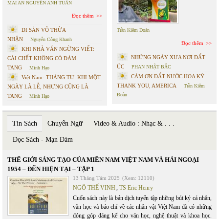
MAI AN NGUYỄN ANH TUẤN
Đọc thêm
DI SẢN VÔ THỪA
Trần Kiêm Đoàn
NHẬN
Nguyễn Công Khanh
Đọc thêm
KHI NHÀ VĂN NGỪNG VIẾT:
NHỮNG NGÀY XƯA NƠI ĐẤT
CÁI CHẾT KHÔNG CÓ ĐÁM
ÚC
PHAN NHẬT BẮC
TANG
Minh Hạo
CÁM ƠN ĐẤT NƯỚC HOA KỲ -
Việt Nam- THÁNG TƯ: KHI MỘT
THANK YOU, AMERICA
Trần Kiêm
NGÀY LÀ LỄ, NHƯNG CŨNG LÀ
Đoàn
TANG
Minh Hạo
Tin Sách
Chuyển Ngữ
Video & Audio : Nhạc & . . .
Đọc Sách - Mạn Đàm
THẾ GIỚI SÁNG TẠO CỦA MIỀN NAM VIỆT NAM VÀ HẢI NGOẠI
1954 – ĐẾN HIỆN TẠI – TẬP 1
13 Tháng Tám 2025
(Xem: 12110)
NGÔ THẾ VINH
,
TS Eric Henry
Cuốn sách này là bản dịch tuyển tập những bút ký cá nhân,
văn học và báo chí về các nhân vật Việt Nam đã có những
đóng góp đáng kể cho văn học, nghệ thuật và khoa học.