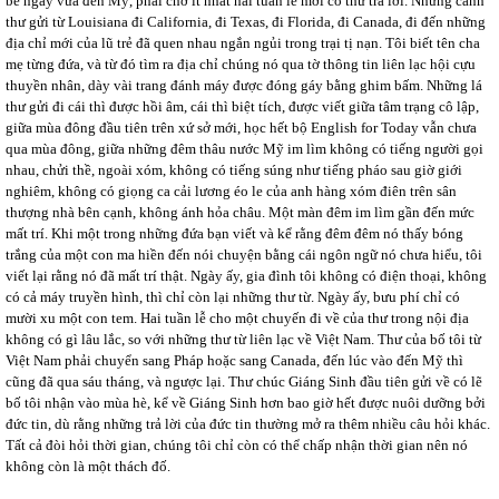
bè ngày vừa đến Mỹ, phải chờ ít nhất hai tuần lễ mới có thư trả lời. Những cánh
thư gửi từ Louisiana đi California, đi Texas, đi Florida, đi Canada, đi đến những
địa chỉ mới của lũ trẻ đã quen nhau ngắn ngủi trong trại tị nạn. Tôi biết tên cha
mẹ từng đứa, và từ đó tìm ra địa chỉ chúng nó qua tờ thông tin liên lạc hội cựu
thuyền nhân, dày vài trang đánh máy được đóng gáy bằng ghim bấm. Những lá
thư gửi đi cái thì được hồi âm, cái thì biệt tích, được viết giữa tâm trạng cô lập,
giữa mùa đông đầu tiên trên xứ sở mới, học hết bộ English for Today vẫn chưa
qua mùa đông, giữa những đêm thâu nước Mỹ im lìm không có tiếng người gọi
nhau, chửi thề, ngoài xóm, không có tiếng súng như tiếng pháo sau giờ giới
nghiêm, không có giọng ca cải lương éo le của anh hàng xóm điên trên sân
thượng nhà bên cạnh, không ánh hỏa châu. Một màn đêm im lìm gần đến mức
mất trí. Khi một trong những đứa bạn viết và kể rằng đêm đêm nó thấy bóng
trắng của một con ma hiền đến nói chuyện bằng cái ngôn ngữ nó chưa hiểu, tôi
viết lại rằng nó đã mất trí thật. Ngày ấy, gia đình tôi không có điện thoại, không
có cả máy truyền hình, thì chỉ còn lại những thư từ. Ngày ấy, bưu phí chỉ có
mười xu một con tem. Hai tuần lễ cho một chuyến đi về của thư trong nội địa
không có gì lâu lắc, so với những thư từ liên lạc về Việt Nam. Thư của bố tôi từ
Việt Nam phải chuyển sang Pháp hoặc sang Canada, đến lúc vào đến Mỹ thì
cũng đã qua sáu tháng, và ngược lại. Thư chúc Giáng Sinh đầu tiên gửi về có lẽ
bố tôi nhận vào mùa hè, kể về Giáng Sinh hơn bao giờ hết được nuôi dưỡng bởi
đức tin, dù rằng những trả lời của đức tin thường mở ra thêm nhiều câu hỏi khác.
Tất cả đòi hỏi thời gian, chúng tôi chỉ còn có thể chấp nhận thời gian nên nó
không còn là một thách đố.