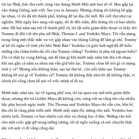
tôi tại Nhật, bức thư cuối cùng vào tháng Mười Một anh hẹn sẽ về. Hẹn gặp lại
vào tháng Giêng, anh viết. See you in January. Nhưng chúng tôi không hề gặp
lại nhau, vì tôi đã rời thành phố, không để lại địa chỉ mới. Bỏ viết thư như cai
nghiện. Một ngày kéo sang vài ngày, rồi đi đến tuần, đến tháng rồi cả bao nhiêu
năm. Độ hai năm sau trở về thành phố cũ, tôi lật niên giám điện thoại và thấy tên
Tommy đi đôi với tên phụ nữ Nhật. Thomas J. and Yoshiko Mays. Tôi vẫn mang
trong lòng một thắc mắc vu vơ, gặp nhau vào tháng Giêng để làm gì nhỉ. Tommy
sẽ kể tôi nghe về tình yêu bên Nhật Bản? Yoshiko có giỏi Anh ngữ đủ để hiểu
những câu châm biếm rắc rối của Tommy chăng? Yoshiko là phụ nữ ngoan hiền?
Tôi có thật hy vọng không, mà để làm gì khi mười mấy năm lớn lên với nhau,
khi sau gần cả năm xa nhau mà vẫn giữ liên lạc, Tommy chưa hề nói gì có mang
tình ý cả? Nhưng nếu không thân, sao lại thư từ , còn nếu thân sao Tommy
không hề nói gì về Yoshiko cả? Tommy đã không thật như tôi đã không thật, vì
chính tôi cũng chưa hề nói về việc mình sẽ đi xa.
Mười mấy năm sau, lại về ngang phố xưa, tôi lại quen tay mở niên giám điện
thoại, nhưng tên bà Goldie Mays đã không còn, cùng với sự vắng tên của nhiều
bậc phụ huynh ngày trước. Tên Thomas and Yoshiko Mays thì vẫn còn, bền bỉ,
địa chỉ là vùng phát triển mới. Mười mấy năm rồi, mừng cho anh. Yoshiko bao
nhiêu tuổi, Tommy có bao nhiêu con nhỏ và chúng học ở đâu. Những câu hỏi
cho một cuộc gặp gỡ trong tưởng tượng, tôi sẽ ngồi xuống và nói chuyện thật
dài với anh vì dĩ vãng cũng dài.