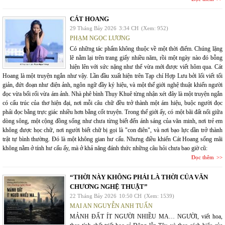
CÁT HOANG
29 Tháng Bảy 2026
3:34 CH
(Xem: 952)
PHẠM NGỌC LƯƠNG
Có những tác phẩm không thuộc về một thời điểm. Chúng lặng
lẽ nằm lại trên trang giấy nhiều năm, rồi một ngày nào đó bỗng
hiện lên với sức nặng như thể vừa mới được viết hôm qua. Cát
Hoang là một truyện ngắn như vậy. Lần đầu xuất hiện trên Tạp chí Hợp Lưu bởi lối viết tối
giản, đứt đoạn như điện ảnh, ngôn ngữ đầy ký hiệu, và một thế giới nghệ thuật khiến người
đọc vừa bối rối vừa ám ảnh. Nhà phê bình Thụy Khuê từng nhận xét đây là một truyện ngắn
có cấu trúc của thơ hiện đại, nơi mỗi câu chữ đều trở thành một ám hiệu, buộc người đọc
phải đọc bằng trực giác nhiều hơn bằng cốt truyện. Trong thế giới ấy, có một bãi đất nổi giữa
dòng sông, một cộng đồng sống như chưa từng biết đến ánh sáng của văn minh, nơi trẻ em
không được học chữ, nơi người biết chữ bị gọi là "con điên", và nơi bạo lực dần trở thành
trật tự bình thường. Đó là một không gian hư cấu. Nhưng điều khiến Cát Hoang sống mãi
không nằm ở tính hư cấu ấy, mà ở khả năng đánh thức những câu hỏi chưa bao giờ cũ:
Đọc thêm
“THỜI NÀY KHÔNG PHẢI LÀ THỜI CỦA VĂN
CHƯƠNG NGHỆ THUẬT”
22 Tháng Bảy 2026
10:50 CH
(Xem: 1539)
MAI AN NGUYỄN ANH TUẤN
MẢNH ĐẤT ÍT NGƯỜI NHIỀU MA… NGƯỜI, viết hoa,