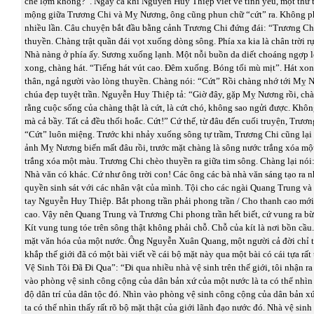
chê lợm không?”. Ngay cả khi Nguyễn Huy Thiệp viết về tình yêu, một thứ t
mộng giữa Trương Chi và Mỵ Nương, ông cũng phun chữ “cứt” ra. Không ph
nhiều lần. Câu chuyện bắt đầu bằng cảnh Trương Chi đứng đái: “Trương Ch
thuyền. Chàng trật quần đái vọt xuống dòng sông. Phía xa kia là chân trời r
Nhà nàng ở phía ấy. Sương xuống lạnh. Một nỗi buồn da diết choáng ngợp 
xong, chàng hát. “Tiếng hát vút cao. Đêm xuống. Bóng tối mù mịt”. Hát xo
thân, ngả người vào lòng thuyền. Chàng nói: “Cứt” Rồi chàng nhớ tới Mỵ 
chúa đẹp tuyệt trần. Nguyễn Huy Thiệp tả: “Giờ đây, gặp Mỵ Nương rồi, ch
rằng cuộc sống của chàng thật là cứt, là cứt chó, không sao ngửi được. Khôn
mà cả bầy. Tất cả đều thối hoắc. Cứt!” Cứ thế, từ đâu đến cuối truyện, Trươ
“Cứt” luôn miệng. Trước khi nhảy xuống sông tự trầm, Trương Chi cũng lại 
ảnh Mỵ Nương biến mất đâu rồi, trước mặt chàng là sông nước trắng xóa mộ
trắng xóa một màu. Trương Chi chèo thuyền ra giữa tim sông. Chàng lại nói:
Nhà văn có khác. Cứ như ông trời con! Các ông các bà nhà văn sáng tạo ra n
quyền sinh sát với các nhân vật của mình. Tội cho các ngài Quang Trung và
tay Nguyễn Huy Thiệp. Bắt phong trần phải phong trần / Cho thanh cao mớ
cao. Vậy nên Quang Trung và Trương Chi phong trần hết biết, cứ vung ra bừ
Kít vung tung tóe trên sông thật không phải chỗ. Chỗ của kít là nơi bồn cầu
mặt văn hóa của một nước. Ông Nguyễn Xuân Quang, một người cả đời chỉ t
khắp thế giới đã có một bài viết về cái bộ mặt này qua một bài có cái tựa rấ
Vệ Sinh Tôi Đã Đi Qua”: “Đi qua nhiều nhà vệ sinh trên thế giới, tôi nhận ra
vào phòng vệ sinh công cộng của dân bản xứ của một nước là ta có thể nhìn t
độ dân trí của dân tộc đó. Nhìn vào phòng vệ sinh công cộng của dân bản x
ta có thể nhìn thấy rất rõ bộ mặt thật của giới lãnh đạo nước đó. Nhà vệ sinh