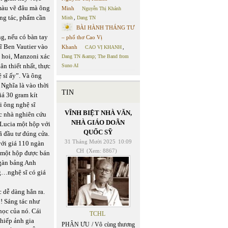
 màu vẽ đâu mà ông
Minh
Nguyễn Thị Khánh
ng tác, phẩm cần
Minh
,
Dang TN
BÀI HÀNH THÁNG TƯ
g, nếu có bàn tay
– phổ thơ Cao Vị
ĩ Ben Vautier vào
Khanh
CAO VỊ KHANH
,
n hoi, Manzoni xác
Dang TN &amp; The Band from
n thiết nhất, thực
Suno AI
ệ sĩ ấy”. Và ông
Nghĩa là vào thời
TIN
á 30 gram kít
i ông nghệ sĩ
VĨNH BIỆT NHÀ VĂN,
c nhà nghiên cứu
NHÀ GIÁO DOÃN
 Lucia một hộp với
QUỐC SỸ
ã đầu tư đúng cửa.
31 Tháng Mười 2025
10:09
với giá 110 ngàn
CH
(Xem: 8867)
8 một hộp được bán
ngàn bảng Anh
ng…nghệ sĩ có giá
c dễ dàng hẳn ra.
! Sáng tác như
học của nó. Cái
TCHL
hiếp ảnh gia
PHÂN ƯU / Vô cùng thương