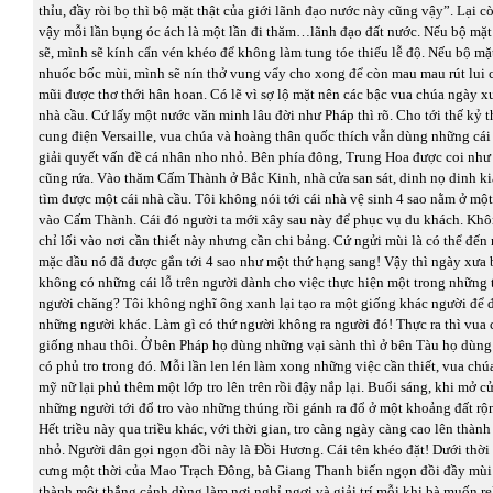
thỉu, đầy ròi bọ thì bộ mặt thật của giới lãnh đạo nước này cũng vậy”. Lại c
vậy mỗi lần bụng óc ách là một lần đi thăm…lãnh đạo đất nước. Nếu bộ mặt
sẽ, mình sẽ kính cẩn vén khéo để không làm tung tóe thiếu lễ độ. Nếu bộ mặ
nhuốc bốc mùi, mình sẽ nín thở vung vẩy cho xong để còn mau mau rút lui 
mũi được thơ thới hân hoan. Có lẽ vì sợ lộ mặt nên các bậc vua chúa ngày 
nhà cầu. Cứ lấy một nước văn minh lâu đời như Pháp thì rõ. Cho tới thế kỷ t
cung điện Versaille, vua chúa và hoàng thân quốc thích vẫn dùng những cái
giải quyết vấn đề cá nhân nho nhỏ. Bên phía đông, Trung Hoa được coi như
cũng rứa. Vào thăm Cấm Thành ở Bắc Kinh, nhà cửa san sát, dinh nọ dinh k
tìm được một cái nhà cầu. Tôi không nói tới cái nhà vệ sinh 4 sao nằm ở mộ
vào Cấm Thành. Cái đó người ta mới xây sau này để phục vụ du khách. Khô
chỉ lối vào nơi cần thiết này nhưng cần chi bảng. Cứ ngửi mùi là có thể đến
mặc dầu nó đã được gắn tới 4 sao như một thứ hạng sang! Vậy thì ngày xưa
không có những cái lỗ trên người dành cho việc thực hiện một trong những 
người chăng? Tôi không nghĩ ông xanh lại tạo ra một giống khác người để 
những người khác. Làm gì có thứ người không ra người đó! Thực ra thì vua
giống nhau thôi. Ở bên Pháp họ dùng những vại sành thì ở bên Tàu họ dùn
có phủ tro trong đó. Mỗi lần len lén làm xong những việc cần thiết, vua chú
mỹ nữ lại phủ thêm một lớp tro lên trên rồi đậy nắp lại. Buổi sáng, khi mở cử
những người tới đổ tro vào những thúng rồi gánh ra đổ ở một khoảng đất r
Hết triều này qua triều khác, với thời gian, tro càng ngày càng cao lên thà
nhỏ. Người dân gọi ngọn đồi này là Đồi Hương. Cái tên khéo đặt! Dưới thời
cưng một thời của Mao Trạch Đông, bà Giang Thanh biến ngọn đồi đầy mùi
thành một thắng cảnh dùng làm nơi nghỉ ngơi và giải trí mỗi khi bà muốn re