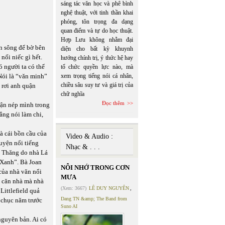
sáng tác văn học và phê bình
nghệ thuật, với tinh thần khai
phóng, tôn trọng đa dạng
quan điểm và tự do học thuật.
Hợp Lưu không nhằm đại
on sông để bờ bên
diện cho bất kỳ khuynh
nối niếc gì hết.
hướng chính trị, ý thức hệ hay
ó người ta có thể
tổ chức quyền lực nào, mà
Nói là “văn minh”
xem trọng tiếng nói cá nhân,
chiều sâu suy tư và giá trị của
ỏ rơi anh quận
chữ nghĩa
Đọc thêm
hận nép mình trong
ẳng nói làm chi,
à cái bồn cầu của
Video & Audio :
uyện nổi tiếng
Nhạc & . . .
g Thăng do nhà Lá
 Xanh”. Bà Joan
NỖI NHỚ TRONG CƠN
 của nhà văn nổi
MƯA
a căn nhà mà nhà
(Xem: 3667)
LÊ DUY NGUYÊN
,
Littlefield quả
Dang TN &amp; The Band from
g chục năm trước
Suno AI
nguyên bản. Ai có