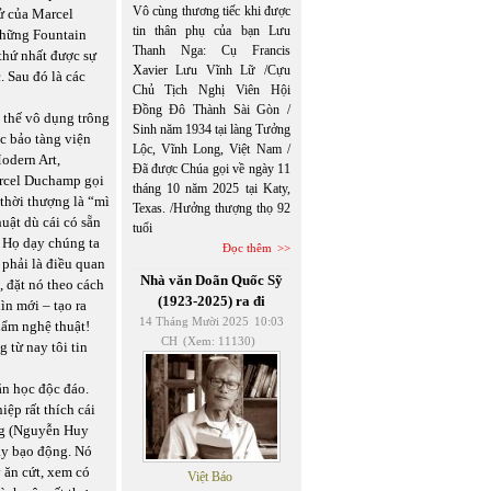
Vô cùng thương tiếc khi được
sử của Marcel
tin thân phụ của bạn Lưu
Những Fountain
Thanh Nga: Cụ Francis
thứ nhất được sự
Xavier Lưu Vĩnh Lữ /Cựu
 Sau đó là các
Chủ Tịch Nghị Viên Hội
Đồng Đô Thành Sài Gòn /
ị thế vô dụng trông
Sinh năm 1934 tại làng Tưởng
ác bảo tàng viện
Lộc, Vĩnh Long, Việt Nam /
odern Art,
Đã được Chúa gọi về ngày 11
arcel Duchamp gọi
tháng 10 năm 2025 tại Katy,
thời thượng là “mì
Texas. /Hưởng thượng thọ 92
uật dù cái có sẵn
tuổi
. Họ dạy chúng ta
Đọc thêm
 phải là điều quan
Nhà văn Doãn Quốc Sỹ
 đặt nó theo cách
(1923-2025) ra đi
ìn mới – tạo ra
14 Tháng Mười 2025
10:03
hẩm nghệ thuật!
CH
(Xem: 11130)
 từ nay tôi tin
ăn học độc đáo.
ệp rất thích cái
ông (Nguyễn Huy
đầy bạo động. Nó
 ăn cứt, xem có
Việt Báo