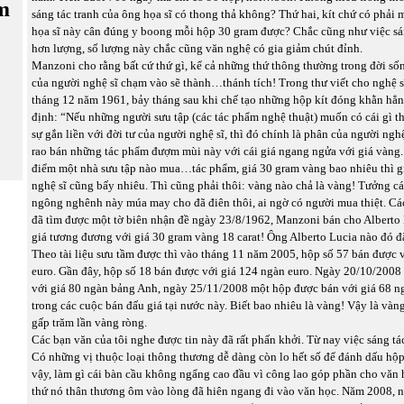
m
sáng tác tranh của ông họa sĩ có thong thả không? Thứ hai, kít chứ có phải
họa sĩ này cân đúng y boong mỗi hộp 30 gram được? Chắc cũng như việc sá
hơn lượng, số lượng này chắc cũng văn nghệ có gia giảm chút đỉnh.
Manzoni cho rằng bất cứ thứ gì, kể cả những thứ thông thường trong đời sốn
của người nghệ sĩ chạm vào sẽ thành…thánh tích! Trong thư viết cho nghệ s
tháng 12 năm 1961, bảy tháng sau khi chế tạo những hộp kít đóng khằn hẳ
định: “Nếu những người sưu tập (các tác phẩm nghệ thuật) muốn có cái gì thâ
sự gắn liền với đời tư của người nghệ sĩ, thì đó chính là phân của người ngh
rao bán những tác phẩm đượm mùi này với cái giá ngang ngửa với giá vàng. 
điểm một nhà sưu tập nào mua…tác phẩm, giá 30 gram vàng bao nhiêu thì gi
nghệ sĩ cũng bấy nhiêu. Thì cũng phải thôi: vàng nào chả là vàng! Tưởng cá
ngông nghênh này múa may cho đã điên thôi, ai ngờ có người mua thiệt. Cá
đã tìm được một tờ biên nhận đề ngày 23/8/1962, Manzoni bán cho Alberto
giá tương đương với giá 30 gram vàng 18 carat! Ông Alberto Lucia nào đó đ
Theo tài liệu sưu tầm được thì vào tháng 11 năm 2005, hộp số 57 bán được 
euro. Gần đây, hộp số 18 bán được với giá 124 ngàn euro. Ngày 20/10/200
với giá 80 ngàn bảng Anh, ngày 25/11/2008 một hộp được bán với giá 68 
trong các cuộc bán đấu giá tại nước này. Biết bao nhiêu là vàng! Vậy là và
gấp trăm lần vàng ròng.
Các bạn văn của tôi nghe được tin này đã rất phấn khởi. Từ nay việc sáng tá
Có những vị thuộc loại thông thương dễ dàng còn lo hết số để đánh dấu hộp
vậy, làm gì cái bàn cầu không ngẩng cao đầu vì công lao góp phần cho văn 
thứ nó thân thương ôm vào lòng đã hiên ngang đi vào văn học. Năm 2008, n