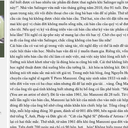
thể biết được có bao nhiêu tác phẩm đã được thai nghén khi Salinger ngồi t
này!”. Nhà văn Salinger vừa mất vào tháng giêng năm 2010, thọ 91 tuổi. Đọc
quan trọng này, tôi vội điện thoại cho các ông bà bạn văn để xí phần. Thứ nh
cầu các ông bà không được chùi rửa bàn cầu. Thứ hai, xin cho tôi đặt tiền m
mai khi quý vị chán đời không muốn sống nữa, cái bàn cầu của quý vị sẽ đư
cho tôi. Nếu quý vị ký và đóng triện vào cái bàn cầu như ký vào tác phẩm c
hóa lắm! Tôi nghĩ cú áp-phe này sẽ mang lại cho tôi bạc tỷ. Chờ cho quý vị t
ra đi của ông nhà văn Salinger, chắc cũng không còn bao lâu nữa!
Cái bàn cầu có vai trò gì trong việc sáng tác, tôi nghĩ đây có thể là một đề t
cuộc hội thảo văn học. Nhiều bạn văn đã tỏ ý muốn tham gia. Riêng tôi, vốn 
khi ngồi trên bàn cầu thì chỉ làm có một việc, mà việc này khó lòng nối kết 
Tưởng nói khơi khơi như vậy là đúng hóa ra cũng bù trất. Cái thứ không liên
học nghệ thuật được thả xuống bồn cầu tưởng là…kít hóa ra không kít. Đó
không nói tới màu sắc mà nói tới giá trị. Trong một bài blog, ông Nguyễn H
chuyện của nghệ sĩ người Ý Piero Manzoni. Ông này sinh năm 1933 và mất
trên đời vỏn vẹn có ba chục năm nhưng đã để lại một gia tài…vàng. Ông Manz
vẽ của ông tôi quả tình không biết nhưng đã bị bố ông có lần phê bình: “Mà
(You are an artist of shit!). Đó là vào năm 1961, lúc Manzoni đã 28 tuổi. Từ
mỗi lần ngồi vào bàn cầu, Manzoni lại hốt kít của mình cho vào một cái hộ
đóng đồ hộp của ông bố nhờ công nhân khằn kín chiếc hộp lại. Tổng cộng
hộp, mỗi hộp nặng đúng 30 gram, đánh số từ 001 đến 090, bên ngoài dán n
ữ:
thứ tiếng Ý, Anh, Pháp và Đức ghi rõ: “Cứt của Nghệ Sĩ” (Merda d’Artista / Art
lại có hai thắc mắc. Thứ nhất, từ năm 1961 đến khi ông Manzoni qua đời và
năm. Trên dưới 700 ngày mà chỉ có 90 hộp, hơi…bón! Không hiểu trong thờ