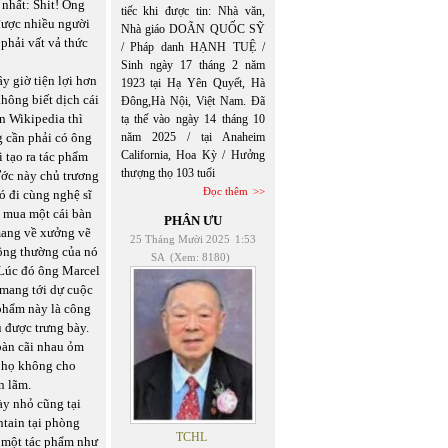
 nhất: Shit! Ông
tiếc khi được tin: Nhà văn,
được nhiều người
Nhà giáo DOÃN QUỐC SỸ
phải vất vả thức
/ Pháp danh HẠNH TUỆ /
Sinh ngày 17 tháng 2 năm
ây giờ tiện lợi hơn
1923 tại Hạ Yên Quyết, Hà
hông biết dịch cái
Đông,Hà Nội, Việt Nam. Đã
ên Wikipedia thì
tạ thế vào ngày 14 tháng 10
g cần phải có ông
năm 2025 / tại Anaheim
California, Hoa Kỳ / Hưởng
 tạo ra tác phẩm
thượng thọ 103 tuổi
Ước này chủ trương
Đọc thêm
ó đi cùng nghệ sĩ
g mua một cái bàn
PHÂN ƯU
 mang về xưởng vẽ
25 Tháng Mười 2025
1:53
thông thường của nó
SA
(Xem: 8180)
 Lúc đó ông Marcel
 mang tới dự cuộc
 phẩm này là công
u được trưng bày.
 bàn cãi nhau ỏm
g họ không cho
n lãm.
ày nhỏ cũng tại
ntain tại phòng
TCHL
ó một tác phẩm như