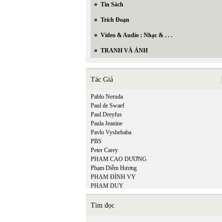
Tin Sách
Trích Đoạn
Video & Audio : Nhạc & . . .
TRANH VÀ ẢNH
Tác Giả
Pablo Neruda
Paul de Swaef
Paul Dreyfus
Paula Jeanine
Pavlo Vyshebaba
PBS
Peter Carey
PHẠM CAO DƯƠNG
Phạm Diễm Hương
PHẠM ĐÌNH VY
PHẠM DUY
Phạm Hiền Mây
Phạm Hoàng Quân
Tìm đọc
Phạm Hồng Ân
PHẠM HỒNG SƠN