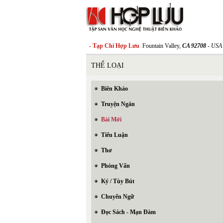
- Tạp Chí Hợp Lưu
Fountain Valley,
CA 92708
- USA
THỂ LOẠI
Biên Khảo
Truyện Ngắn
Bài Mới
Tiểu Luận
Thơ
Phỏng Vấn
Ký / Tùy Bút
Chuyển Ngữ
Đọc Sách - Mạn Đàm