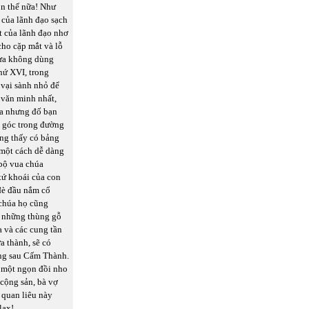
òn thế nữa! Như
 của lãnh đạo sạch
t của lãnh đạo nhơ
cho cặp mắt và lỗ
xưa không dùng
hứ XVI, trong
 vại sành nhỏ để
 văn minh nhất,
ia nhưng đố bạn
t góc trong đường
ng thấy có bảng
 một cách dễ dàng
 bộ vua chúa
tứ khoái của con
đè đầu nắm cổ
 chúa họ cũng
g những thùng gỗ
a và các cung tần
a thành, sẽ có
ộng sau Cấm Thành.
nh một ngọn đồi nho
 cộng sản, bà vợ
 quan liêu này
lax!