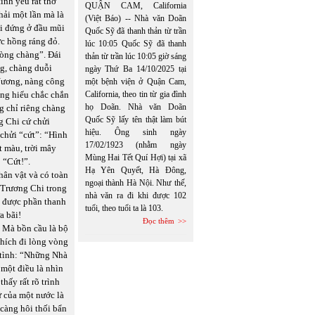
ình yêu rất thơ
QUẬN CAM, California
ải một lần mà là
(Việt Báo) -- Nhà văn Doãn
i đứng ở đầu mũi
Quốc Sỹ đã thanh thản từ trần
ực hồng ráng đỏ.
lúc 10:05 Quốc Sỹ đã thanh
lòng chàng”. Đái
thản từ trần lúc 10:05 giờ sáng
ng, chàng duỗi
ngày Thứ Ba 14/10/2025 tại
Nương, nàng công
một bệnh viện ở Quận Cam,
àng hiểu chắc chắn
California, theo tin từ gia đình
họ Doãn. Nhà văn Doãn
g chỉ riêng chàng
Quốc Sỹ lấy tên thật làm bút
ng Chi cứ chửi
hiệu. Ông sinh ngày
chửi “cứt”: “Hình
17/02/1923 (nhằm ngày
t màu, trời mây
Mùng Hai Tết Quí Hợi) tại xã
 “Cứt!”.
Hạ Yên Quyết, Hà Đông,
hân vật và có toàn
ngoại thành Hà Nội. Như thế,
 Trương Chi trong
nhà văn ra đi khi được 102
i được phần thanh
tuổi, theo tuổi ta là 103.
a bãi!
Đọc thêm
. Mà bồn cầu là bộ
hích đi lòng vòng
t tình: “Những Nhà
 một điều là nhìn
hấy rất rõ trình
ứ của một nước là
 càng hôi thối bẩn