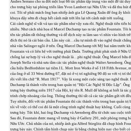
Andres Serrano cho ra đời một loạt 66 tác phẩm tập trung vào một đề tài duy
cho trưng bày tại phòng triển lãm Yvon Lambert tại Nữu Ước và đã thu hút 
coi. Tôi sẽ phải mách ông bạn nhiếp ảnh gia Lê Quang Xuân để ông ấy khỏi 
khuya dậy sớm đi chụp hết cảnh mặt trời lên lại tới cảnh mặt trời xuống.
Cái cảnh nghệ sĩ vất vả tạo tác phẩm như vậy xưa rồi. Nghệ thuật tiên tiến b
nhiều. Như cách nhà họa sĩ Marcel Duchamp tạo ra tác phẩm Fountain. Tôi k
tên tác phẩm rất thông thường và dễ dịch này ra làm sao vì nhìn vào hình tr
đích thị nó là cái bàn cầu. Lần này cái…cầu tự mình đi vào nghệ thuật chẳn
nhà văn Salinger ngồi ở trên. Ông Marcel Duchamp tới Mỹ hai năm trước khi
Fountain và có liên hệ với trường phái Dada. Trường phái phát sinh ở Nữu 
chống lại sự hợp lý và cho nghệ thuật là…phi nghệ thuật. Ông Marcel bữa đ
Joseph Stella và nhà sưu tầm các tác phẩm nghệ thuật Walter Arensberg. Ôn
cầu hiệu Bedfordshire tại tiệm J.L. Mott Iron Works ở số 118 Fifth Avenue,
của ông ở số 33 West đường 67, đặt nó ở vị trí nghiêng 90 độ so với vị trí 
rồi viết lên chữ “R. Mutt 1917”. Vậy là xong một cuộc sáng tạo nghệ thuật.
Duchamp là thành viên trong ban quản trị “Hội Các Nghệ Sĩ Độc Lập”. Ông
trưng bày thường niên 1917 của Hội, ký tên R. Mull để không ai biết là tác
trình chớp nhoáng của ông. Thông thường thì tất cả các tác phẩm gửi tới đề
Tuy nhiên, đối với tác phẩm Fountain thì các thành viên trong ban quản trị
tỏi về việc có thể coi đó là một công trình nghệ thuật hay không. Cuối cùn
trưng bày. Tức khí, hai ông Duchamp và Arensberg đều từ chức sau cuộc triể
Sau đó, Fountain được mang về trưng bày ở Gallery 291, một phòng trưng b
Nữu Ước. Chủ nhân của nó, nhiếp ảnh gia Alfred Stieglitz đã chụp hình Fou
trưng bày này. Chính tấm hình chụp này là bằng chứng hiện nay cho biết c