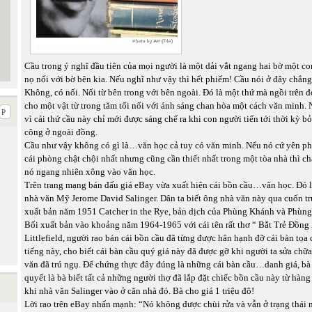
Cầu trong ý nghĩ đầu tiên của mọi người là một dải vắt ngang hai bờ một c
nọ nối với bờ bên kia. Nếu nghĩ như vậy thì hết phiếm! Cầu nói ở đây chẳng 
Không, có nối. Nối từ bên trong với bên ngoài. Đó là một thứ mà ngồi trên đ
cho một vật từ trong tăm tối nối với ánh sáng chan hòa một cách văn minh. 
vì cái thứ cầu này chỉ mới được sáng chế ra khi con người tiến tới thời kỳ b
công ở ngoài đồng.
Cầu như vậy không có gì là…văn học cả tuy có văn minh. Nếu nó cứ yên p
cái phòng chật chội nhất nhưng cũng cần thiết nhất trong một tòa nhà thì ch
nó ngang nhiên xông vào văn học.
Trên trang mạng bán đấu giá eBay vừa xuất hiện cái bồn cầu…văn học. Đó l
nhà văn Mỹ Jerome David Salinger. Dân ta biết ông nhà văn này qua cuốn tr
xuất bản năm 1951 Catcher in the Rye, bản dịch của Phùng Khánh và Phùn
Bối xuất bản vào khoảng năm 1964-1965 với cái tên rất thơ “ Bắt Trẻ Đồng
Littlefield, người rao bán cái bồn cầu đã từng được hân hạnh đỡ cái bàn tọa
tiếng này, cho biết cái bàn cầu quý giá này đã được gỡ khi người ta sửa chữ
văn đã trú ngụ. Để chứng thực đây đúng là những cái bàn cầu…danh giá, bà 
quyết là bà biết tất cả những người thợ đã lắp đặt chiếc bồn cầu này từ hàn
khi nhà văn Salinger vào ở căn nhà đó. Bà cho giá 1 triệu đô!
Lời rao trên eBay nhấn mạnh: “Nó không được chùi rửa và vẫn ở trạng thái 