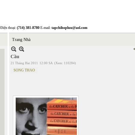
Điện thoại:
(714) 381-8780
E-mail:
tapchihopluu@aol.com
Trang Nhà
Cầu
21 Tháng Hai 2011
12:00 SA
(Xem: 110284)
SONG THAO