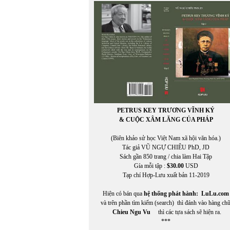
Phạm Mạnh Hào chuyển ngữ
PHẠM NGỌC CẢNH NAM
PHẠM NGỌC LƯƠNG
Phạm Phú Cường (chuyển ngữ)
Phạm Phương
PHẠM QUANG TRUNG
PHẠM QUỐC BẢO
PHẠM QUYÊN CHI
PHẠM THANH NGHIÊN
Phạm Thị Ngọc
PHẠM TRỌNG LUẬT
PETRUS KEY TRƯƠNG VĨNH KÝ
Phạm Tử Văn
& CUỘC XÂM LĂNG CỦA PHÁP
PHẠM TUYỀN
Phạm Vĩnh Cư
(Biên khảo sử học Việt Nam xã hội văn hóa.)
PHẠM VŨ THỊNH
Tác giả VŨ NGỰ CHIÊU PhD, JD
PHẠM VŨ THỊNH chuyển ngữ
Sách gần 850 trang / chia làm Hai Tập
Phạm Xuân Hy
Gía mỗi tập :
$30.00
USD
Phạm Xuân Hy chuyển ngữ
Tạp chí Hợp-Lưu xuất bản 11-2019
PHẠM XUÂN NGUYÊN
PHAN CHÍNH
Hiện có bán qua
hệ thống phát hành:
LuLu.com
Phan Hồng Giang
và trên phần tìm kiếm (search) thì đánh vào hàng ch
Phan Huyền Thư
Chieu Ngu Vu
thì các tựa sách sẽ hiện ra.
PHAN NHẬT BẮC
***
PHAN NHẬT NAM