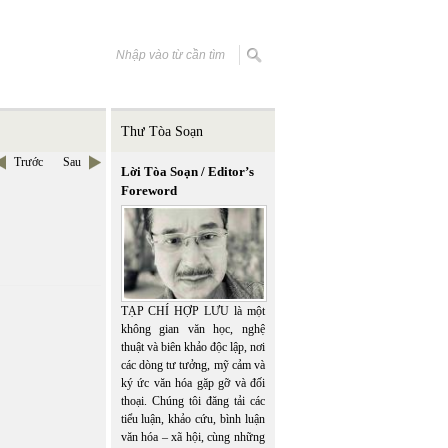
Thư Tòa Soạn
Trước
Sau
Lời Tòa Soạn / Editor’s
Foreword
TẠP CHÍ HỢP LƯU là một
không gian văn học, nghệ
thuật và biên khảo độc lập, nơi
các dòng tư tưởng, mỹ cảm và
ký ức văn hóa gặp gỡ và đối
thoại. Chúng tôi đăng tải các
tiểu luận, khảo cứu, bình luận
văn hóa – xã hội, cùng những