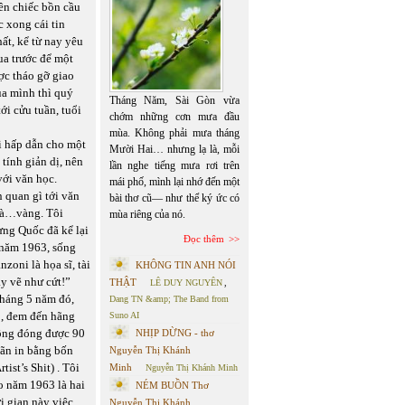
rên chiếc bồn cầu
 xong cái tin
ất, kể từ nay yêu
ua trước để một
ợc tháo gỡ giao
ủa mình thì quý
Tháng Năm, Sài Gòn vừa
ới cửu tuần, tuổi
chớm những cơn mưa đầu
mùa. Không phải mưa tháng
ài hấp dẫn cho một
Mười Hai… nhưng lạ là, mỗi
tính giản dị, nên
lần nghe tiếng mưa rơi trên
với văn học.
mái phố, mình lại nhớ đến một
 quan gì tới văn
bài thơ cũ— như thể ký ức có
 là…vàng. Tôi
mùa riêng của nó.
ưng Quốc đã kể lại
Đọc thêm
 năm 1963, sống
oni là họa sĩ, tài
KHÔNG TIN ANH NÓI
y vẽ như cứt!”
THẬT
LÊ DUY NGUYÊN
,
 tháng 5 năm đó,
Dang TN &amp; The Band from
p, đem đến hãng
Suno AI
 ông đóng được 90
NHỊP DỪNG - thơ
hãn in bằng bốn
Nguyễn Thị Khánh
ist’s Shit) . Tôi
Minh
Nguyễn Thị Khánh Minh
o năm 1963 là hai
NÉM BUỒN Thơ
i gian này việc
Nguyễn Thị Khánh