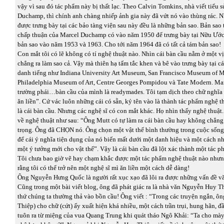
vậy vì sau đó tác phẩm này bị thất lạc. Theo Calvin Tomkins, nhà viết tiểu 
Duchamp, thì chính anh chàng nhiếp ảnh gia này đã vứt nó vào thùng rác. 
được trưng bày tại các bảo tàng viện sau này đều là những bản sao. Bản sao 
chấp thuận của Marcel Duchamp có vào năm 1950 để trưng bày tại Nữu Ước.
bản sao vào năm 1953 và 1963. Cho tới năm 1964 đã có tất cả tám bản sao!
Con mắt tôi có lẽ không có tí nghệ thuật nào. Nhìn cái bàn cầu nằm ở một v
chẳng ra làm sao cả. Vậy mà thiên hạ tấm tắc khen và bê vào trưng bày tại c
danh tiếng như Indiana University Art Museum, San Francisco Museum of M
Philadelphia Museum of Art, Centre Georges Pompidou và Tate Modern. M
trường phái…bàn cầu của mình là readymades. Tôi tạm dịch theo chữ nghĩa 
ăn liền”. Cứ vác luôn những cái có sẵn, ký tên vào là thành tác phẩm nghệ th
là cái bàn cầu. Nhưng các nghệ sĩ có con mắt khác. Họ nhìn thấy nghệ thuật
về nghệ thuật như sau: “Ông Mutt có tự làm ra cái bàn cầu hay không chẳng
trọng. Ông đã CHỌN nó. Ông chọn một vật thể bình thường trong cuộc sống,
để cái ý nghĩa tiện dụng của nó biến mất dưới một danh hiệu và một cách nh
một ý tưởng mới cho vật thể”. Vậy là cái bàn cầu đã lột xác thành một tác p
Tôi chưa bao giờ vẽ hay chạm khắc được một tác phẩm nghệ thuật nào nhưng
rằng tôi có thể trở nên một nghệ sĩ mì ăn liền một cách dễ dàng!
Ông Nguyễn Hưng Quốc là người rất xục xạo đã lôi ra được những vấn đề v
Cũng trong một bài viết blog, ông đã phát giác ra là nhà văn Nguyễn Huy Thi
thứ chúng ta thường thả vào bồn cầu! Ông viết : “Trong các truyện ngắn, 
Thiệp) cho chữ (cứt) ấy xuất hiện khá nhiều, một cách trần trụi, hung hãn, 
tuôn ra từ miệng của vua Quang Trung khi quát tháo Ngô Khải: “Ta cho mày