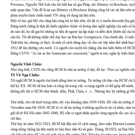
Provence, Nguyễn Thế Anh cho tôi biết hai sử gia Pháp, tức Hémery và Brocheux, tuyên
mấy quan tâm. Vấn đề là tại sao Hémery và Brocheux không công bố các tài liệu trên
phim truyền hình chiến tranh VN cũng sử dụng tài liệu trên.
Một số học giả Mỹ cho rằng khi công bố tư liệu trên, tôi đã có ý muốn discredit [hạ gi
Đáng trách chăng là thái độ thiếu nghiêm chỉnh và lương tâm nghề nghiệp của một số họ
do nào đó, họ đã gạt bỏ những tư liệu đi ngược lại lập luận và diễn dịch [thiên tả] của
của tôi. Tôi đã không nhận chỗ dạy học tại Đại học Georgetown, Oat-shinh-tân, vì mất 
Thật khó tin, nhưng có thực, là một số sách dùng dạy sử cho các lớp năm thứ nhất ha
1912 để tìm đường cứu nước. Có người còn tuyên bố chẳng cần tìm hiểu thêm về HCM,
Đảng CSVN. "As far as the Americans are concerned," người ta nói, ngần ấy kiến thứ
Nguyễn Vĩnh Châu:
Như ông biết, CSVN cho rằng HCM là nhà tư tưởng vĩ đại, lỗi lạc. Theo sự nghiên cứ
TS Vũ Ngự Chiêu:
Tôi nghĩ HCM là người của hành động hơn tư tưởng. Tư tưởng chỉ đạo của HCM chỉ là 
thế kỷ XX. HCM rất lưu loát và rộng rãi trong việc ca tụng người có thể giúp đỡ mình,
không tiếc lời ví HCM như thánh, thần, Phật, Chúa, v.. v... Nhưng đọc kỹ những gì Hồ 
Thứ nhất, cho tới thuở trung niên, tức vào khoảng năm 1919-1920, Hồ vẫn tin tưởng ở
Versailles mùa Hè 1919, HCM tỏ vẻ rất tin tưởng ở những quyền tự do cá nhân, như tự do
gửi đi từ Hà Nội năm 1945-1946, Hồ vẫn ca ngợi nhân quyền cùng nguyên tắc cao cả c
chỉ đạo.
Thứ hai, từ năm 1922-1923, HCM bắt đầu nói về cách mạng, theo mẫu Marxist-Leninist.
công-nông chống lại liên minh tư bản thực dân-Ki-tô giáo. Tháng 10/1923, tại Đại Hộ
cấu kết với nhau để "câu rút giới nông dân nghèo khổ."Khoảng ba năm sau, trong nhữ