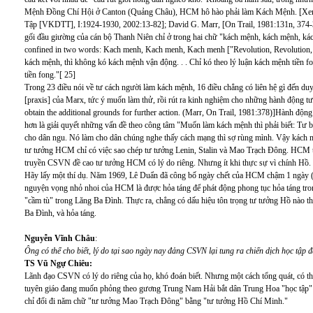
Mệnh Đồng Chí Hội ở Canton (Quảng Châu), HCM hô hào phải làm Kách Mệnh. [Xem
Tập [VKDTT], I:1924-1930, 2002:13-82]; David G. Marr, [On Trail, 1981:131n, 374-
gối đầu giường của cán bộ Thanh Niên chỉ ở trong hai chữ "kách mệnh, kách mệnh, kách
confined in two words: Kach menh, Kach menh, Kach menh ["Revolution, Revolution, 
kách mệnh, thì không kó kách mệnh vận động. . . Chỉ kó theo lý luận kách mệnh tiền 
tiền fong."[ 25]
Trong 23 điều nói về tư cách người làm kách mệnh, 16 điều chẳng có liên hệ gì đến duy
[praxis] của Marx, tức ý muốn làm thử, rồi rút ra kinh nghiệm cho những hành động tương l
obtain the additional grounds for further action. (Marr, On Trail, 1981:378)]Hành độn
hơn là giải quyết những vấn đề theo công tâm "Muốn làm kách mệnh thì phải biết: Tư b
cho dân ngu. Nó làm cho dân chúng nghe thấy cách mạng thì sợ rùng mình. Vậy kách mệ
tư tưởng HCM chỉ có việc sao chép tư tưởng Lenin, Stalin và Mao Trạch Đông. HCM t
truyền CSVN đề cao tư tưởng HCM có lý do riêng. Nhưng ít khi thực sự vì chính Hồ.
Hãy lấy một thí dụ. Năm 1969, Lê Duẩn đã công bố ngày chết của HCM chậm 1 ngày (từ
nguyện vọng nhỏ nhoi của HCM là được hỏa táng để phát động phong tục hỏa táng tro
"cầm tù" trong Lăng Ba Đình. Thực ra, chẳng có dấu hiệu tôn trọng tư tưởng Hồ nào t
Ba Đình, và hỏa táng.
Nguyễn Vĩnh Châu
:
Ông có thể cho biết, lý do tại sao ngày nay đảng CSVN lại tung ra chiến dịch học tập
TS Vũ Ngự Chiêu:
Lãnh đạo CSVN có lý do riêng của họ, khó đoán biết. Nhưng một cách tổng quát, có thể
tuyên giáo đang muốn phỏng theo gương Trung Nam Hải bắt dân Trung Hoa "học tập" 
chỉ đổi đi năm chữ "tư tưởng Mao Trạch Đông" bằng "tư tưởng Hồ Chí Minh."