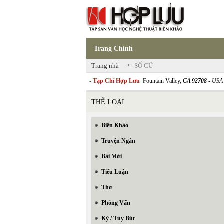
Trang Chính
›
Trang nhà
SỐ CŨ
- Tạp Chí Hợp Lưu
Fountain Valley,
CA 92708
- USA
THỂ LOẠI
Biên Khảo
Truyện Ngắn
Bài Mới
Tiểu Luận
Thơ
Phỏng Vấn
Ký / Tùy Bút