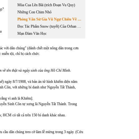
Mùa Cua Lên Bãi (trích Đoạn Vu Quy)
ng?
Những Con Chim Nhỏ
Phỏng Vấn Sử Gia Vũ Ngự Chiêu Về Những Nghiên Cứu Lịch Sử Liên Quan Đến Hồ Chí Minh
Đọc Tác Phẩm Snow (tuyết) Của Orhan Pamuk.
a
Mạn Đàm Văn Học
 ác với dân chúng" (đánh chết một nông dân trong cơn
 miễn tội, chỉ bị cách chức.
n về tên thật và ngày sinh của ông Hồ Chí Minh.
ế) ngày 8/7/1908, và bản án tử hình khiếm diện năm
inh Côn, với những bí danh như Nguyễn Tất Thành,
rằng vì anh là Khiêm].
 Nguyễn Sinh Côn tự xưng là Nguyễn Tất Thành. Trong
 HCM có tất cả trên 150 bí danh khác nhau.
cầu dân chúng treo cờ làm lễ mừng trong 3 ngày. (Cứu