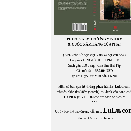
PETRUS KEY TRƯƠNG VĨNH KÝ
& CUỘC XÂM LĂNG CỦA PHÁP
(Biên khảo sử học Việt Nam xã hội văn hóa.)
Tác giả VŨ NGỰ CHIÊU PhD, JD
Sách gần 850 trang / chia làm Hai Tập
Gía mỗi tập :
$30.00
USD
Tạp chí Hợp-Lưu xuất bản 11-2019
Hiện có bán qua
hệ thống phát hành:
LuLu.com
và trên phần tìm kiếm (search) thì đánh vào hàng ch
Chieu Ngu Vu
thì các tựa sách sẽ hiện ra.
***
LuLu.co
Quý vị có thể vào đường dẫn này:
thì các tựa sách sẽ hiện ra.