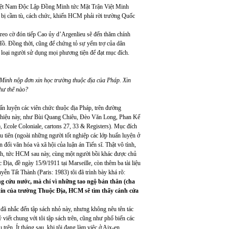
iệt Nam Độc Lập Đồng Minh tức Mặt Trận Việt Minh
 bị cầm tù, cách chức, khiến HCM phải rời trường Quốc
eo cờ đón tiếp Cao ủy d’Argenlieu sẽ đến thăm chính
Hồ. Đồng thời, cũng để chứng tỏ sự yểm trợ của dân
loại người sử dụng mọi phương tiện để đạt mục đích.
 Minh nộp đơn xin học trường thuộc địa của Pháp. Xin
như thế nào?
uấn luyện các viên chức thuộc địa Pháp, trên đường
học hiệu này, như Bùi Quang Chiêu, Đèo Văn Long, Phan Kế
Ecole Coloniale, cartons 27, 33 & Registers). Mục đích
u tiên (ngoài những người tốt nghiệp các lớp huấn luyện ở
ổi văn hóa và xã hội của luận án Tiến sĩ. Thật vô tình,
, tức HCM sau này, cùng một người bồi khác được chủ
Địa, đề ngày 15/9/1911 tại Marseille, còn thêm ba tài liệu
n Tất Thành (Paris: 1983) tôi đã trình bày khá rõ:
 cứu nước, mà chỉ vì những tao ngộ bản thân (cha
g kín của trường Thuộc Địa, HCM sẽ tìm thấy cánh cửa
ã nhắc đến tập sách nhỏ này, nhưng không nêu tên tác
ết chung với tôi tập sách trên, cũng như phổ biến các
trên. Ít tháng sau, khi tôi đang làm việc ở Aix-en