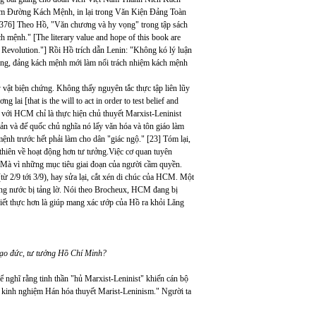
 Đường Kách Mệnh, in lại trong Văn Kiện Đảng Toàn
376] Theo Hồ, "Văn chương và hy vọng" trong tập sách
 mệnh." [The literary value and hope of this book are
Revolution."] Rồi Hồ trích dẫn Lenin: "Không kó lý luận
fong, đảng kách mệnh mới làm nổi trách nhiệm kách mệnh
 vật biện chứng. Không thấy nguyên tắc thực tập liên lũy
ai [that is the will to act in order to test belief and
g với HCM chỉ là thực hiện chủ thuyết Marxist-Leninist
ản và đế quốc chủ nghĩa nó lấy văn hóa và tôn giáo làm
nh trước hết phải làm cho dân "giác ngộ." [23] Tóm lại,
hiên về hoạt động hơn tư tưởng.Việc cơ quan tuyên
 Mà vì những mục tiêu giai đoạn của người cầm quyền.
 2/9 tới 3/9), hay sửa lại, cắt xén di chúc của HCM. Một
ng nước bị tảng lờ. Nói theo Brocheux, HCM đang bị
hiết thực hơn là giúp mang xác ướp của Hồ ra khỏi Lăng
 đạo đức, tư tưởng Hồ Chí Minh?
 nghĩ rằng tinh thần "hủ Marxist-Leninist" khiến cán bộ
kinh nghiệm Hán hóa thuyết Marist-Leninism." Người ta