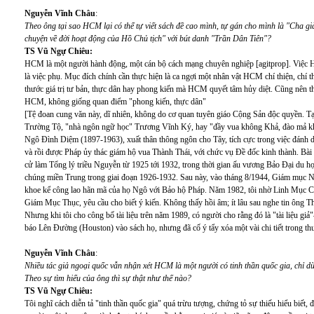
Nguyễn Vĩnh Châu
:
Theo ông tại sao HCM lại có thể tự viết sách đề cao mình, tự gán cho mình là "Cha 
chuyện về đời hoạt động của Hồ Chủ tịch" với bút danh "Trần Dân Tiên"?
TS Vũ Ngự Chiêu:
HCM là một người hành động, một cán bộ cách mạng chuyên nghiệp [agitprop]. Việc H
là việc phụ. Mục đích chính cần thực hiện là ca ngợi một nhân vật HCM chí thiện, chí 
thước giá trị tư bản, thực dân hay phong kiến mà HCM quyết tâm hủy diệt. Cũng nên t
HCM, không giống quan điểm "phong kiến, thực dân"
[Tệ đoan cung văn này, dĩ nhiên, không do cơ quan tuyên giáo Cộng Sản độc quyền. T
Trường Tộ, "nhà ngôn ngữ học" Trương Vĩnh Ký, hay "đầy vua không Khả, đào mả k
Ngô Đình Diệm (1897-1963), xuất thân thông ngôn cho Tây, tích cực trong việc đánh
và rồi được Pháp ủy thác giám hộ vua Thành Thái, với chức vụ Đề đốc kinh thành. Bà
cử làm Tổng lý triều Nguyễn từ 1925 tới 1932, trong thời gian ấu vương Bảo Đại du họ
chúng miền Trung trong giai đoạn 1926-1932. Sau này, vào tháng 8/1944, Giám mục 
khoe kể công lao hãn mã của họ Ngô với Bảo hộ Pháp. Năm 1982, tôi nhờ Linh Mục C
Giám Mục Thục, yêu cầu cho biết ý kiến. Không thấy hồi âm; ít lâu sau nghe tin ông Th
Nhưng khi tôi cho công bố tài liệu trên năm 1989, có người cho rằng đó là "tài liệu giả"
báo Lên Đường (Houston) vào sách họ, nhưng đã cố ý tẩy xóa một vài chi tiết trong th
Nguyễn Vĩnh Châu
:
Nhiều tác giả ngoại quốc vẫn nhận xét HCM là một người có tinh thần quốc gia, chỉ d
Theo sự tìm hiểu của ông thì sự thật như thế nào?
TS Vũ Ngự Chiêu:
Tôi nghĩ cách diễn tả "tinh thần quốc gia" quá trừu tượng, chứng tỏ sự thiếu hiểu biế