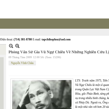
Điện thoại:
(714) 381-8780
E-mail:
tapchihopluu@aol.com
Phỏng Vấn Sử Gia Vũ Ngự Chiêu Về Những Nghiên Cứu Lị
09 Tháng Tám 2009
12:00 SA
(Xem: 15206)
Nguyễn Vĩnh Châu
LTS: Trước năm 1975, Tiến 
Vũ Ngự Chiêu là một sĩ quan
trong Quân Lực Việt Nam C
Hòa, gốc Pháo Binh, từng p
vụ trong nhiều binh chủng, k
cả Nhảy Dù. Ngoài ra, Ông 
là một nhà văn với hơn 20 tá