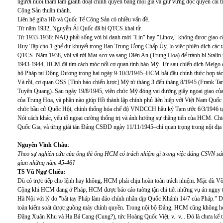
người nuôi tham tâm giành đoạt chính quyền bằng mọi giá và giữ vững độc quyền cai tr
Cộng Sản thuần thành.
Liên hệ giữa Hồ và Quốc Tế Cộng Sản có nhiều vấn đề.
Từ năm 1932, Nguyễn Ái Quốc đã bị QTCS khai tử.
Từ 1933-1938: NAQ phải sống với bí danh mới "Lin" hay "Linov," không được giao c
Huy Tập cho 1 ghế dự khuyết trong Ban Trung Ương Chấp Ủy, lo việc phiên dịch cá
QTCS. Năm 1938, vội vã rời Mat-scơ-va sang Diên An (Trung Hoa) để tránh bị Stalin 
1943-1944, HCM đã tìm cách móc nối cơ quan tình báo Mỹ. Từ sau chiến dịch Meigo c
hộ Pháp tại Đông Dương trong hai ngày 9-10/3/1945–HCM bắt đầu chính thức hợp tác
Và rồi, cơ quan OSS [Tình báo chiến lược] Mỹ từ tháng 3 đến tháng 8/1945 (Frank T
Tuyên Quang). Sau ngày 19/8/1945, viên chức Mỹ đóng vai đường giây ngoại giao củ
của Trung Hoa, và phần nào giúp Hồ thành lập chính phủ liên hiệp với Việt Nam Q
chức bầu cử Quốc Hội, chính thống hóa chế độ VNDCCH hầu ký Tạm ước 6/3/1946 tại 
Nói cách khác, yếu tố ngoại cường thống trị và ảnh hưởng sự thăng tiến của HCM. Ch
Quốc Gia, và từng giải tán Đảng CSĐD ngày 11/11/1945–chỉ quan trọng trong nội địa
Nguyễn Vĩnh Châu
:
Theo sự nghiên cứu của ông thì ông HCM có trách nhiệm gì trong việc đảng CSVN sát 
gian những năm 45-46?
TS Vũ Ngự Chiêu:
Dù có trực tiếp cho lệnh hay không, HCM phải chịu hoàn toàn trách nhiệm. Mặc dù Võ
Cộng khi HCM đang ở Pháp, HCM được báo cáo tuờng tận chi tiết những vụ án ngụy t
Hà Nội với lý do "bắt tay Pháp làm đảo chính nhân dịp Quốc Khánh 14/7 của Pháp." 
toàn kiểm soát được guồng máy chính quyền. Trong nội bộ Đảng, HCM cũng không h
Đặng Xuân Khu và Hạ Bá Cang (Cung?), tức Hoàng Quốc Việt, v.. v... Đó là chưa kể