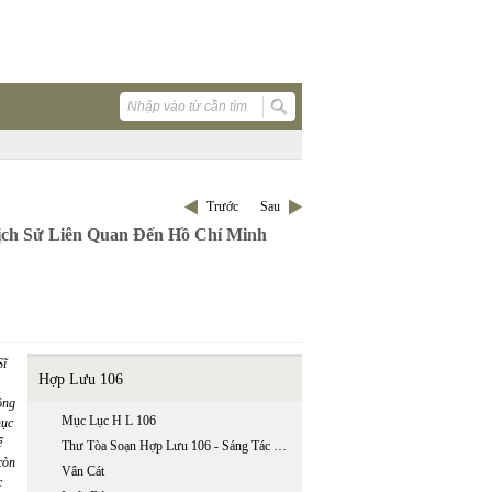
Trước
Sau
ch Sử Liên Quan Đến Hồ Chí Minh
Sĩ
Hợp Lưu 106
ộng
Mục Lục H L 106
hục
ể
Thư Tòa Soạn Hợp Lưu 106 - Sáng Tác Trẻ 2009
còn
Vân Cát
c