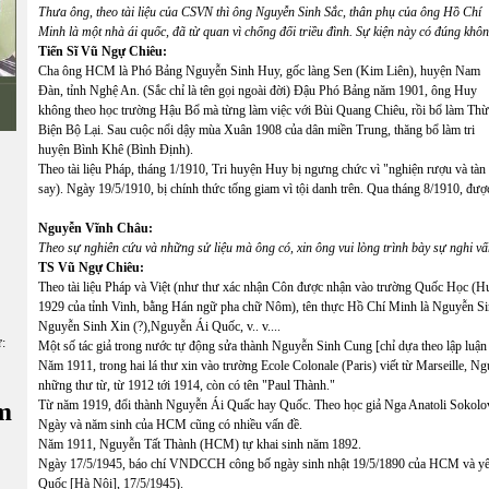
Thưa ông, theo tài liệu của CSVN thì ông Nguyễn Sinh Sắc, thân phụ của ông Hồ Chí
Minh là một nhà ái quốc, đã từ quan vì chống đối triều đình. Sự kiện này có đúng khô
Tiến Sĩ Vũ Ngự Chiêu:
Cha ông HCM là Phó Bảng Nguyễn Sinh Huy, gốc làng Sen (Kim Liên), huyện Nam
Đàn, tỉnh Nghệ An. (Sắc chỉ là tên gọi ngoài đời) Đậu Phó Bảng năm 1901, ông Huy
không theo học trường Hậu Bổ mà từng làm việc với Bùi Quang Chiêu, rồi bổ làm Thừ
Biện Bộ Lại. Sau cuộc nổi dậy mùa Xuân 1908 của dân miền Trung, thăng bổ làm tri
huyện Bình Khê (Bình Định).
Theo tài liệu Pháp, tháng 1/1910, Tri huyện Huy bị ngưng chức vì "nghiện rượu và tàn
say). Ngày 19/5/1910, bị chính thức tống giam vì tội danh trên. Qua tháng 8/1910, được
Nguyễn Vĩnh Châu:
Theo sự nghiên cứu và những sử liệu mà ông có, xin ông vui lòng trình bày sự nghi vấ
TS Vũ Ngự Chiêu:
Theo tài liệu Pháp và Việt (như thư xác nhận Côn được nhận vào trường Quốc Học (Hu
1929 của tỉnh Vinh, bằng Hán ngữ pha chữ Nôm), tên thực Hồ Chí Minh là Nguyễn S
Nguyễn Sinh Xin (?),Nguyễn Ái Quốc, v.. v....
ữ:
Một số tác giả trong nước tự động sửa thành Nguyễn Sinh Cung [chỉ dựa theo lập luận 
Năm 1911, trong hai lá thư xin vào trường Ecole Colonale (Paris) viết từ Marseille,
những thư từ, từ 1912 tới 1914, còn có tên "Paul Thành."
m
Từ năm 1919, đổi thành Nguyễn Ái Quấc hay Quốc. Theo học giả Nga Anatoli Sokolov,
Ngày và năm sinh của HCM cũng có nhiều vấn đề.
Năm 1911, Nguyễn Tất Thành (HCM) tự khai sinh năm 1892.
Ngày 17/5/1945, báo chí VNDCCH công bố ngày sinh nhật 19/5/1890 của HCM và yêu 
Quốc [Hà Nội], 17/5/1945).