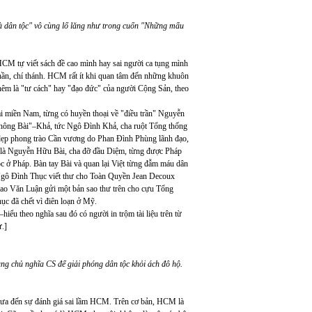
già dân tộc" vô cùng lố lăng như trong cuốn "Những mẩu
CM tự viết sách đề cao mình hay sai người ca tụng mình
thần, chí thánh. HCM rất ít khi quan tâm đến những khuôn
hêm là "tư cách" hay "đạo đức" của người Cộng Sản, theo
ại miền Nam, từng có huyền thoại về "điều trần" Nguyễn
hông Bài"–Khả, tức Ngô Đình Khả, cha ruột Tổng thống
 dẹp phong trào Cần vương do Phan Đình Phùng lãnh đạo,
i là Nguyễn Hữu Bài, cha đỡ đầu Diệm, từng được Pháp
c ở Pháp. Bàn tay Bài và quan lại Việt từng đẫm máu dân
Ngô Đình Thục viết thư cho Toàn Quyền Jean Decoux
ao Văn Luận gửi một bản sao thư trên cho cựu Tổng
ục đã chết vì điên loạn ở Mỹ.
–hiểu theo nghĩa sau đó có người in trộm tài liệu trên từ
ư.]
ùng chủ nghĩa CS để giải phóng dân tộc khỏi ách đô hộ.
t, đưa đến sự đánh giá sai lầm HCM. Trên cơ bản, HCM là