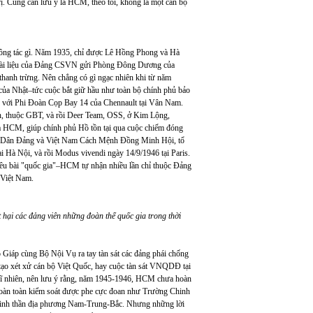
ị. Cũng cần lưu ý là HCM, theo tôi, không là một cán bộ
ông tác gì. Năm 1935, chỉ được Lê Hồng Phong và Hà
c tài liệu của Đảng CSVN gửi Phòng Đông Dương của
thanh trừng. Nên chẳng có gì ngạc nhiên khi từ năm
ủa Nhật–tức cuộc bắt giữ hầu như toàn bộ chính phủ bảo
 với Phi Đoàn Cọp Bay 14 của Chennault tại Vân Nam.
an, thuộc GBT, và rồi Deer Team, OSS, ở Kim Lộng,
a HCM, giúp chính phủ Hồ tồn tại qua cuộc chiếm đóng
uốc Dân Đảng và Việt Nam Cách Mệnh Đồng Minh Hội, tổ
Hà Nội, và rồi Modus vivendi ngày 14/9/1946 tại Paris.
iêu bài "quốc gia"–HCM tự nhận nhiều lần chỉ thuộc Đảng
 Việt Nam.
hại các đảng viên những đoàn thể quốc gia trong thời
 Giáp cùng Bộ Nội Vụ ra tay tàn sát các đảng phái chống
ạo xét xử cán bộ Việt Quốc, hay cuộc tàn sát VNQDĐ tại
Dĩ nhiên, nên lưu ý rằng, năm 1945-1946, HCM chưa hoàn
oàn toàn kiểm soát được phe cực đoan như Trường Chinh
 tinh thần địa phương Nam-Trung-Bắc. Nhưng những lời