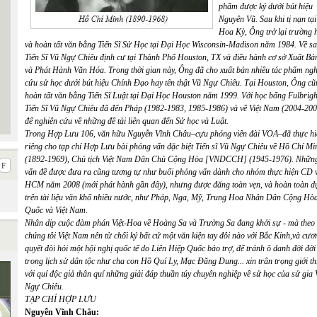
phẩm được ký dưới bút hiệu
Nguyên Vũ. Sau khi tị nạn tại
Hoa Kỳ, Ông trở lại trường 
và hoàn tất văn bằng Tiến Sĩ Sử Học tại Đại Học Wisconsin-Madison năm 1984. Về sa
Tiến Sĩ Vũ Ngự Chiêu định cư tại Thành Phố Houston, TX và điều hành cơ sở Xuất Bả
và Phát Hành Văn Hóa. Trong thời gian này, Ông đã cho xuất bản nhiều tác phẩm ngh
cứu sử học dưới bút hiệu Chính Đạo hay tên thật Vũ Ngự Chiêu. Tại Houston, Ông cũ
hoàn tất văn bằng Tiến Sĩ Luật tại Đại Học Houston năm 1999. Với học bổng Fulbrigh
Tiến Sĩ Vũ Ngự Chiêu đã đến Pháp (1982-1983, 1985-1986) và về Việt Nam (2004-200
để nghiên cứu về những đề tài liên quan đến Sử học và Luật.
Trong Hợp Lưu 106, văn hữu Nguyễn Vĩnh Châu–cựu phóng viên đài VOA–đã thực hi
riêng cho tạp chí Hợp Lưu bài phỏng vấn đặc biệt Tiến sĩ Vũ Ngự Chiêu về Hồ Chí Mi
(1892-1969), Chủ tịch Việt Nam Dân Chủ Cộng Hòa [VNDCCH] (1945-1976). Nhữn
vấn đề được đưa ra cũng tương tự như buổi phỏng vấn dành cho nhóm thực hiện CD 
HCM năm 2008 (mới phát hành gần đây), nhưng được đăng toàn vẹn, và hoàn toàn d
trên tài liệu văn khố nhiều nước, như Pháp, Nga, Mỹ, Trung Hoa Nhân Dân Cộng Hò
Quốc và Việt Nam.
Nhân dịp cuộc đàm phán Việt-Hoa về Hoàng Sa và Trường Sa đang khởi sự - mà theo
chúng tôi Việt Nam nên từ chối ký bất cứ một văn kiện tay đôi nào với Bắc Kinh,và cươ
quyết đòi hỏi một hội nghị quốc tế do Liên Hiệp Quốc bảo trợ, để tránh ô danh đời đời
trong lịch sử dân tộc như cha con Hồ Quí Ly, Mạc Đăng Dung... xin trân trọng giới th
với quí độc giả thân quí những giải đáp thuần túy chuyên nghiệp về sử học của sử gia
Ngự Chiêu.
TẠP CHÍ HỢP LƯU
Nguyễn Vĩnh Châu: