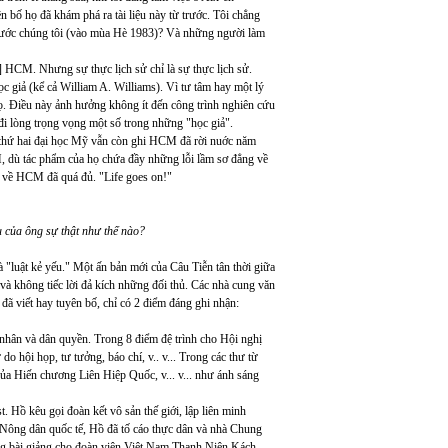
 bố họ đã khám phá ra tài liệu này từ trước. Tôi chẳng
 trước chúng tôi (vào mùa Hè 1983)? Và những người làm
á] HCM. Nhưng sự thực lịch sử chỉ là sự thực lịch sử.
c giả (kể cả William A. Williams). Vì tư tâm hay một lý
 họ. Điều này ảnh hưởng không ít đến công trình nghiên cứu
đi lòng trọng vọng một số trong những "học giả".
y thứ hai đại học Mỹ vẫn còn ghi HCM đã rời nuớc năm
 dù tác phẩm của họ chứa đầy những lỗi lầm sơ đẳng về
c về HCM đã quá đủ. "Life goes on!"
u của ông sự thật như thế nào?
"luật kẻ yếu." Một ấn bản mới của Câu Tiễn tân thời giữa
 và không tiếc lời đả kích những đối thủ. Các nhà cung văn
đã viết hay tuyên bố, chỉ có 2 điểm đáng ghi nhận:
 nhân và dân quyền. Trong 8 điểm đệ trình cho Hội nghị
 hội họp, tư tưởng, báo chí, v.. v... Trong các thư từ
ủa Hiến chương Liên Hiệp Quốc, v... v... như ánh sáng
 Hồ kêu gọi đoàn kết vô sản thế giới, lập liên minh
i Nông dân quốc tế, Hồ đã tố cáo thực dân và nhà Chung
ng bài giảng cho đoàn viên Việt Nam Thanh Niên Kách