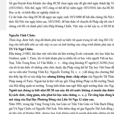
Sử gia Huỳnh Kim Khánh cho rằng HCM chọn ngày này để ghi nhớ ngày thành lập V
(19/5/1941). Nếu thế, ngày 19/5 cũng có thể để kỷ niệm ngày 19/5/1910, khi cha HCM
Học ra đi, và khởi đầu sự nghiệp chính trị.
Có dư luận cho rằng HCM đã ngụy tạo ngày sinh 19/5/1890 để bắt dân chúng Hà Nội tr
thức Hà Nội vào ngày hôm sau, 18/5/1945, để bàn thảo về chuyến đi Pháp sắp tới của 
chúng với Hồ và chính phủ Liên Hiệp Kháng Chiến. Việc này có thể xảy ra, vì HCM là 
Nguyễn Vĩnh Châu:
Thưa ông, được biết, ông đã khám phá một sự kiện rất quan trọng là việc ông Hồ Chí
ông cho biết diễn tiến sự việc này ra sao và ảnh hưởng của công trình khám phá này 
TS Vũ Ngự Chiêu:
Đầu tháng 2/1983, khi làm việc trên kho tài liệu trường Ecole coloniale, tức học hiệu h
Oudinot, quận 7, Paris, tôi vô tình khám phá ra nhiều hồ sơ học viên người Việt tại 
Toại, Trần Trọng Kim, Lê Văn Miễn, v.. v... tổng cộng khoảng 97 người (CAOM (Aix), 
của tôi là tìm hiểu về những viên chức thuộc địa Pháp cùng thế hệ Tây học Việt Nam đầ
các tu viện như Trương Vĩnh Ký, Nguyễn Trường Tộ, v.. v...) để dùng cho chương Biến đ
tìm thấy tập hồ sơ xin nhập học
nhưng không được chấp nhận
của Nguyễn Tất Thành
Pháp mang về Paris. Ngoài hai lá thư viết tay gửi Tổng thống Pháp và Bộ trưởng Thuộc 
của Hội đồng quản trị trường. Trong biên khảo tam ngữ Một ngôi trường khác cho Nguyễ
Người mà chúng ta biết như HCM sau này đã rời nước không vì muốn tìm đường
bị cách chức, tống giam, nên phải bỏ học nửa chừng, v.. v...). Từ cổng hậu đón
mở rộng của Đại Học Phương Đông của Liên Sô Nga 12 năm sau.
Năm 1991, trong tập Vàng Trong Lửa, hai Giáo sư Trần Văn Giàu và Trần Bạch Đằng đ
giả Vũ Ngự Chiêu và Nguyễn Thế Anh. Nên thêm rằng sử gia Nguyễn Thế Anh đồng ý vi
tài liệu trên tờ Đường Mới, nhưng ông Anh không phải là người phát hiện những tài liệu 