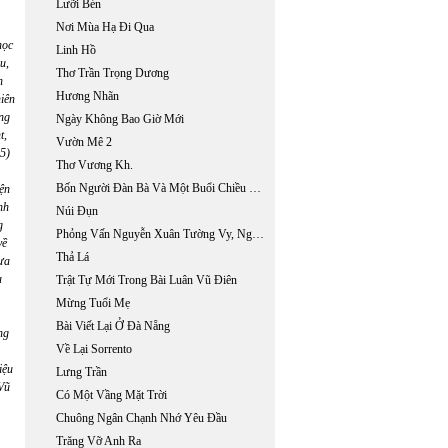
Lưỡi Bén
Nơi Mùa Hạ Đi Qua
học
Linh Hồ
u,
Thơ Trần Trọng Dương
n
Hương Nhãn
iên
ng
Ngày Không Bao Giờ Mới
t,
Vườn Mê 2
5)
Thơ Vương Kh.
Bốn Người Đàn Bà Và Một Buổi Chiều Tháng Tám
ện
nh
Núi Đụn
g
Phỏng Vấn Nguyễn Xuân Tường Vy, Ngón Tay Mười Bốn.
về
Thả Lá
ựa
a
Trật Tự Mới Trong Bài Luân Vũ Điên
Mừng Tuổi Mẹ
Bài Viết Lại Ở Đà Nẵng
ng
Về Lại Sorrento
iệu
Lưng Trần
 Vũ
Có Một Vầng Mặt Trời
Chuông Ngân Chạnh Nhớ Yêu Đầu
Trăng Vỡ Anh Ra