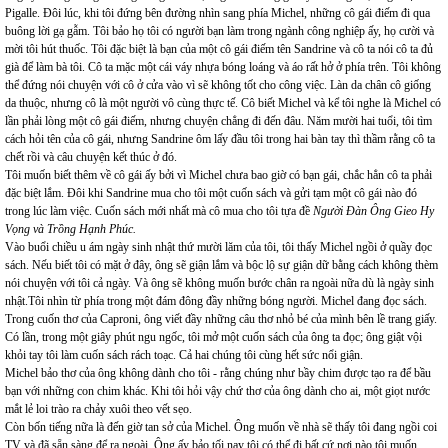
Pigalle. Đôi lúc, khi tôi đứng bên đường nhìn sang phía Michel, những cô gái điếm đi qua
buông lời gạ gẫm. Tôi bảo họ tôi có người bạn làm trong ngành công nghiệp ấy, họ cười và
mời tôi hút thuốc. Tôi đặc biệt là bạn của một cô gái điếm tên Sandrine và cô ta nói cô ta đủ
già để làm bà tôi. Cô ta mặc một cái váy nhựa bóng loáng và áo rất hở ở phía trên. Tôi không
thể đứng nói chuyện với cô ở cửa vào vì sẽ không tốt cho công việc. Làn da chân cô giống
da thuộc, nhưng cô là một người vô cùng thực tế. Cô biết Michel và kể tôi nghe là Michel có
lần phải lòng một cô gái điếm, nhưng chuyện chẳng đi đến đâu. Năm mười hai tuổi, tôi tìm
cách hỏi tên của cô gái, nhưng Sandrine ôm lấy đầu tôi trong hai bàn tay thì thầm rằng cô ta
chết rồi và câu chuyện kết thúc ở đó.
Tôi muốn biết thêm về cô gái ấy bởi vì Michel chưa bao giờ có bạn gái, chắc hẳn cô ta phải
đặc biệt lắm. Đôi khi Sandrine mua cho tôi một cuốn sách và gửi tạm một cô gái nào đó
trong lúc làm việc. Cuốn sách mới nhất mà cô mua cho tôi tựa đề
Người Đàn Ông Gieo Hy
Vọng và Trồng Hạnh Phúc.
Vào buổi chiều u ám ngày sinh nhật thứ mười lăm của tôi, tôi thấy Michel ngồi ở quầy đọc
sách. Nếu biết tôi có mặt ở đây, ông sẽ giận lắm và bộc lộ sự giận dữ bằng cách không thèm
nói chuyện với tôi cả ngày. Và ông sẽ không muốn bước chân ra ngoài nữa dù là ngày sinh
nhật.Tôi nhìn từ phía trong một đám đông đầy những bóng người. Michel đang đọc sách.
Trong cuốn thơ của Caproni, ông viết đầy những câu thơ nhỏ bé của mình bên lề trang giấy.
Có lần, trong một giây phút ngu ngốc, tôi mở một cuốn sách của ông ta đọc; ông giật vội
khỏi tay tôi làm cuốn sách rách toạc. Cả hai chúng tôi cùng hết sức nổi giận.
Michel bảo thơ của ông không dành cho tôi - rằng chúng như bầy chim được tạo ra để bầu
bạn với những con chim khác. Khi tôi hỏi vậy chứ thơ của ông dành cho ai, một giọt nước
mắt lẻ loi trào ra chảy xuôi theo vết sẹo.
Còn bốn tiếng nữa là đến giờ tan sở của Michel. Ông muốn về nhà sẽ thấy tôi đang ngồi coi
TV và đã sẵn sàng để ra ngoài. Ông ấy bảo tối nay tôi có thể đi bất cứ nơi nào tôi muốn,