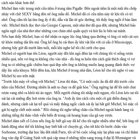
cách nào khác hơn thế.
Michel làm việc trong một cửa tiệm ở trung tâm Pigalle. Bên ngoài tiệm là một mũi tên chớp
nháy với chữ SEXY bằng đèn nê ông mầu đỏ. Michel đã có cửa tiệm này từ khi tôi có trí
nhớ. Ông cấm tôi lại tìm ông ấy ở đó, dẫu vài lần từ góc đường, tôi thấy ông ngồi ở bàn làm
việc. Michel thích đọc thơ của Giorgio Caproni, một nhà thơ đã qua đời, nhưng Michel bảo
ngôn ngữ của nhà thơ như những con chim nhỏ quấn quýt và hót líu lo bên tai mình.
Nếu bạn thấy Michel, bạn có thể nhận ra ngay lúc ông băng qua đường vì ông có một cái sẹo
từ khóe miệng dài lên má. Ông kể ông bị cái thẹo ấy khi vật lộn với cá sấu ở Mississippi,
nhưng bây giờ đã mười lăm tuổi, mỗi khi nghe kể tôi chỉ cười cho qua.
Michel có người bạn tên Léon, người này đôi khi ngủ đêm lại với chúng tôi vì uống rượu
nhiều quá, nên vợ ông ta không cho vào nhà - dù ông ta luôn tìm cách giải thích rằng vì vợ
ông ta có những giấc chiêm bao quá đẹp nên ông ta không muốn lạng quạng đánh thức vợ
dậy lúc nửa khuya. Một đêm kia, khi Michel ở trong nhà tắm, Léon kể cho tôi nghe vì sao
Michel bị sẹo trên mặt.
"Trước khi mày về sống với Michel," Léon thì thào, "Có một cuộc ẩu đả dữ dội trước cửa
tiệm của Michel. Đương nhiên là anh ta chạy ra để giải hòa." Ông ngừng lại để lôi một chai
rượu vang nhỏ ra khỏi túi áo ngực. Mỗi người chúng tôi nhắp một ngụm, rồi Léon kéo tai tôi
sát lại cái miệng đầy hơi rượu của ông ta. "Anh ấy tìm cách cứu một cô gái điếm đang bị
đánh, nhưng cảnh sát lại trễ quá và mấy thằng ngốc cảnh sát ấy lại bắt giữ Michel, bỏ mặc cô
gái bị ngộp chết một mình." Rồi chúng tôi nghe tiếng chân của Michel ngoài hành lang và
những tiếng thì thào vĩnh viễn biến đi trong cái hoang loạn của gã say rượu.
Michel dám siết cổ Léon nếu ông ấy biết gã say đã kể cho tôi nghe nhiều như thế, bởi ông cứ
hành động như thể tôi không hay biết bất cứ chuyện gì, cho tới khi tôi bước chân vào
Sorbonne, trường đại học lâu đời nhất Paris, tôi sẽ bỏ cuộc sống này lại phía sau và chỉ thăm
ông vào dịp lễ Giáng Sinh với quà cáp mua ở những tiệm sang trọng ở đại lộ Montaigne và