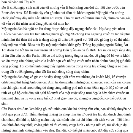
hơn cả bánh mì Tây nữa.
Đó là chiều ngày sinh nhật của tôi nhưng vẫn là buổi sáng của đời tôi. Tôi dạo bước trên
Ponts des Arts. Đó là một cây cầu gỗ nhỏ nơi đám du khách người Mỹ ngồi trên những
chiếc ghế mây đầy mầu sắc, nhâm nhi rượu. Cho dù mới chỉ mười lăm tuổi, chưa có bạn gái,
tôi vẫn có thể nhận ra ai đang yêu ai khi nhìn họ.
Một người đàn bà ngồi xe lăn đang được chồng đẩy ngang chiếc cầu. Họ đang yêu nhau.
Chỉ có hai bánh sau lăn trên những thanh gỗ. Người chồng kéo nghiêng chiếc xe lăn về phía
mình như thể thân thể anh ta đang uống từ thân thể người vợ. Tôi ước gì ông ấy có thể nhìn
thấy mặt vợ mình. Bà ta níu lấy một một nhúm khăn giấy. Trông họ giống người Đông Âu.
Tôi đoán thế bởi họ ăn mặc tươm tất nhưng kiểu quần áo đã lỗi thời. Tôi muốn nghĩ rằng đây
là lần đầu tiên họ đến Paris. Tôi có thể tưởng tượng ông ta sau đó, cố gắng đỡ bà vợ ra khỏi
xe lăn trong căn phòng xám của khách sạn với những chiếc màn nhăn nhúm đang bị gió thổi
căng phồng. Tôi có thể hình dung thấy người đàn bà trong vòng tay chồng. Ông ta sẽ thận
trọng đặt vợ lên giường như đặt lên một dòng sông chảy chậm.
Một người đàn ông vô gia cư dơ dáy đang ngồi xổm với những du khách Mỹ, kể chuyện
cười bằng thứ tiếng Anh què cụt. Anh ta không nhìn những cặp chân cạo sạch của các cô gái
mà chỉ ngắm chai rượu uống dở dang cùng miếng phó mát chua. Đám người Mỹ có vẻ vui
tính và giả bộ cười đùa; tôi nghĩ bí quyết của một cuộc sống tươi đẹp là hãy châm chước sự
thật một chút và hy vọng rằng bất cứ phút giây nào đó, chúng ta cũng đều có thể được tái
sinh.
Cầu Ponts des Arts làm bằng gỗ, nếu nhìn qua khe hở những tấm ván, bạn sẽ thấy thuyền bè
lướt qua phía dưới. Thỉnh thoảng những tia chớp nhá lên từ dưới tầu lúc du khách chụp hình
cho nhau, đôi khi họ không nhắm máy vào cảnh nào mà chỉ bấm một cách vu vơ - Tôi thích
loại hình ảnh này nhất, chẳng phải vì tôi có máy chụp hình - nhưng nếu có, tôi sẽ chụp đại
những tấm hình không nhắm vào đâu. Bạn đâu có thể ghi nhận cuộc đời đầy sức sống qua