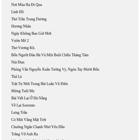
Nơi Mùa Hạ Đi Qua
Linh Hồ
Thơ Trần Trọng Dương
Hương Nhãn
Ngày Không Bao Giờ Mới
Vườn Mê 2
Thơ Vương Kh.
Bốn Người Đàn Bà Và Một Buổi Chiều Tháng Tám
Núi Đụn
Phỏng Vấn Nguyễn Xuân Tường Vy, Ngón Tay Mười Bốn.
Thả Lá
Trật Tự Mới Trong Bài Luân Vũ Điên
Mừng Tuổi Mẹ
Bài Viết Lại Ở Đà Nẵng
Về Lại Sorrento
Lưng Trần
Có Một Vầng Mặt Trời
Chuông Ngân Chạnh Nhớ Yêu Đầu
Trăng Vỡ Anh Ra