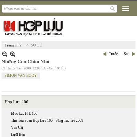
›
Trang nhà
SỐ CŨ
Trước
Sau
Những Con Chim Nhỏ
09 Tháng Tám 2009
12:00 SA
(Xem: 9163)
SIMON VAN BOOY
Hợp Lưu 106
Mục Lục H L 106
Thư Tòa Soạn Hợp Lưu 106 - Sáng Tác Trẻ 2009
Vân Cát
Lưỡi Bén