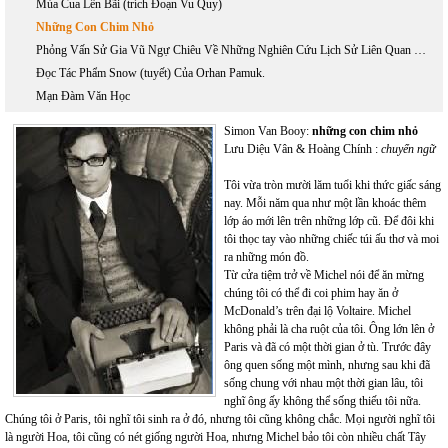
Mùa Cua Lên Bãi (trích Đoạn Vu Quy)
Những Con Chim Nhỏ
Phỏng Vấn Sử Gia Vũ Ngự Chiêu Về Những Nghiên Cứu Lịch Sử Liên Quan Đến Hồ Chí Minh
Đọc Tác Phẩm Snow (tuyết) Của Orhan Pamuk.
Mạn Đàm Văn Học
Simon Van Booy:
những con chim nhỏ
Lưu Diệu Vân & Hoàng Chính :
chuyển ngữ
Tôi vừa tròn mười lăm tuổi khi thức giấc sáng
nay. Mỗi năm qua như một lần khoác thêm
lớp áo mới lên trên những lớp cũ. Để đôi khi
tôi thọc tay vào những chiếc túi ấu thơ và moi
ra những món đồ.
Từ cửa tiệm trở về Michel nói để ăn mừng
chúng tôi có thể đi coi phim hay ăn ở
McDonald’s trên đại lộ Voltaire. Michel
không phải là cha ruột của tôi. Ông lớn lên ở
Paris và đã có một thời gian ở tù. Trước đây
ông quen sống một mình, nhưng sau khi đã
sống chung với nhau một thời gian lâu, tôi
nghĩ ông ấy không thể sống thiếu tôi nữa.
Chúng tôi ở Paris, tôi nghĩ tôi sinh ra ở đó, nhưng tôi cũng không chắc. Mọi người nghĩ tôi
là người Hoa, tôi cũng có nét giống người Hoa, nhưng Michel bảo tôi còn nhiều chất Tây