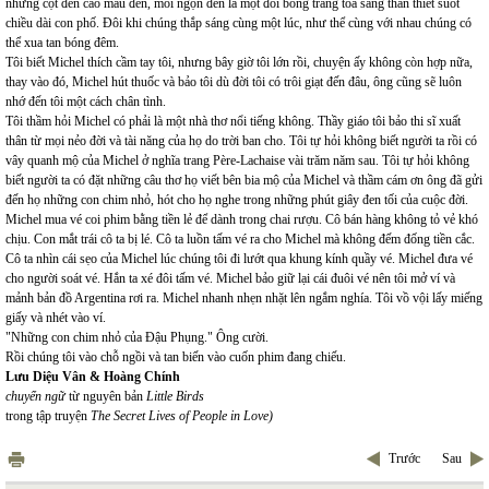
những cột đèn cao mầu đen, mỗi ngọn đèn là một đôi bóng trắng tỏa sáng thân thiết suốt
chiều dài con phố. Đôi khi chúng thắp sáng cùng một lúc, như thể cùng với nhau chúng có
thể xua tan bóng đêm.
Tôi biết Michel thích cầm tay tôi, nhưng bây giờ tôi lớn rồi, chuyện ấy không còn hợp nữa,
thay vào đó, Michel hút thuốc và bảo tôi dù đời tôi có trôi giạt đến đâu, ông cũng sẽ luôn
nhớ đến tôi một cách chân tình.
Tôi thầm hỏi Michel có phải là một nhà thơ nổi tiếng không. Thầy giáo tôi bảo thi sĩ xuất
thân từ mọi nẻo đời và tài năng của họ do trời ban cho. Tôi tự hỏi không biết người ta rồi có
vây quanh mộ của Michel ở nghĩa trang Père-Lachaise vài trăm năm sau. Tôi tự hỏi không
biết người ta có đặt những câu thơ họ viết bên bia mộ của Michel và thầm cám ơn ông đã gửi
đến họ những con chim nhỏ, hót cho họ nghe trong những phút giây đen tối của cuộc đời.
Michel mua vé coi phim bằng tiền lẻ để dành trong chai rượu. Cô bán hàng không tỏ vẻ khó
chịu. Con mắt trái cô ta bị lé. Cô ta luồn tấm vé ra cho Michel mà không đếm đống tiền cắc.
Cô ta nhìn cái sẹo của Michel lúc chúng tôi đi lướt qua khung kính quầy vé. Michel đưa vé
cho người soát vé. Hắn ta xé đôi tấm vé. Michel bảo giữ lại cái đuôi vé nên tôi mở ví và
mảnh bản đồ Argentina rơi ra. Michel nhanh nhẹn nhặt lên ngắm nghía. Tôi vồ vội lấy miếng
giấy và nhét vào ví.
"Những con chim nhỏ của Đậu Phụng." Ông cười.
Rồi chúng tôi vào chỗ ngồi và tan biến vào cuốn phim đang chiếu.
Lưu Diệu Vân & Hoàng Chính
chuyển ngữ
từ nguyên bản
Little Birds
trong tập truyện
The Secret Lives of People in Love)
Trước
Sau