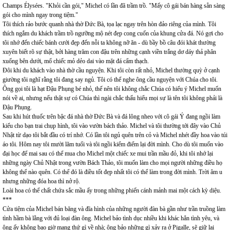
Champs Élysées. "Khỏi cần gói," Michel có lần đã trầm trồ. "Mấy cô gái bán hàng sẵn sàng
gói cho mình ngay trong tiệm."
Tôi thích rảo bước quanh nhà thờ Đức Bà, tọa lạc ngay trên hòn đảo riêng của mình. Tôi
thích ngắm du khách trầm trồ ngưỡng mộ nét đẹp cong cuốn của khung cửa đá. Nó gợi cho
tôi nhớ đến chiếc bánh cưới đẹp đến nỗi ta không nỡ ăn - dù bầy bồ câu đói khát thường
xuyên biết rõ sự thật, bởi hàng trăm con đậu trên những cạnh viền trắng dơ dáy thả phân
xuống bên dưới, mổ chiếc mỏ dẻo dai vào mặt đá cẩm thạch.
Đôi khi du khách vào nhà thờ cầu nguyện. Khi tôi còn rất nhỏ, Michel thường quỳ ở cạnh
giường tôi nghĩ rằng tôi đang say ngủ. Tôi có thể nghe ông cầu nguyện với Chúa cho tôi.
Ông gọi tôi là hạt Đậu Phụng bé nhỏ, thế nên tôi không chắc Chúa có hiểu ý Michel muốn
nói về ai, nhưng nếu thật sự có Chúa thì ngài chắc thấu hiểu mọi sự là tên tôi không phải là
Đậu Phụng.
Sau khi hút thuốc trên bậc đá nhà thờ Đức Bà và đá lông nheo với cô gái Ý đang ngồi làm
kiểu cho bạn trai chụp hình, tôi vào vườn bách thảo. Michel và tôi thường tới đây vào Chủ
Nhật từ dạo tôi bắt đầu có trí nhớ. Có lần tôi ngủ quên trên cỏ và Michel nhét đầy hoa vào túi
áo tôi. Hôm nay tôi mười lăm tuổi và tôi ngồi kiểm điểm lại đời mình. Cho dù tôi muốn vào
đại học để mai sau có thể mua cho Michel một chiếc xe mui trần mầu đỏ, khi tôi nhớ lại
những ngày Chủ Nhật trong vườn Bách Thảo, tôi muốn làm cho mọi người những điều họ
không thể nào quên. Có thể đó là điều tốt đẹp nhất tôi có thể làm trong đời mình. Trời âm u
nhưng những đóa hoa thì nở rộ.
Loài hoa có thể chất chứa sắc mầu ấy trong những phiến cánh mảnh mai một cách kỳ diệu.
***
Cửa tiệm của Michel bán băng và đĩa hình của những người đàn bà gần như trần truồng làm
tình hầm bà lằng với đủ loại đàn ông. Michel bảo tình dục nhiều khi khác hẳn tình yêu, và
ông ấy không bao giờ mang thứ gì về nhà; ông bảo những gì xảy ra ở Pigalle, sẽ giữ lại