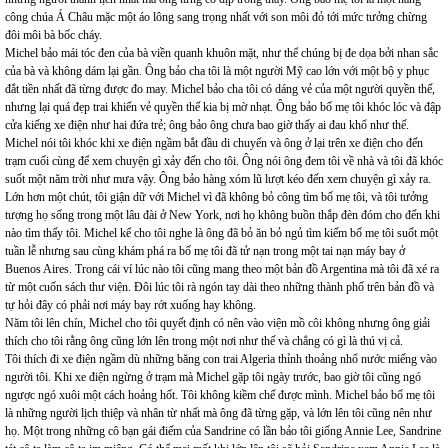
công chúa Á Châu mặc một áo lông sang trọng nhất với son môi đỏ tới mức tưởng chừng
đôi môi bà bốc cháy.
Michel bảo mái tóc đen của bà viền quanh khuôn mặt, như thể chúng bị đe dọa bởi nhan sắc
của bà và không dám lại gần. Ông bảo cha tôi là một người Mỹ cao lớn với một bộ y phục
đắt tiền nhất đã từng được đo may. Michel bảo cha tôi có dáng vẻ của một người quyền thế,
nhưng lại quá đẹp trai khiến vẻ quyền thế kia bị mờ nhạt. Ông bảo bố mẹ tôi khóc lóc và đập
cửa kiếng xe điện như hai đứa trẻ; ông bảo ông chưa bao giờ thấy ai đau khổ như thế.
Michel nói tôi khóc khi xe điện ngầm bắt đầu di chuyển và ông ở lại trên xe điện cho đến
trạm cuối cùng để xem chuyện gì xảy đến cho tôi. Ông nói ông đem tôi về nhà và tôi đã khóc
suốt một năm trời như mưa vậy. Ông bảo hàng xóm lũ lượt kéo đến xem chuyện gì xảy ra.
Lớn hơn một chút, tôi giận dữ với Michel vì đã không bỏ công tìm bố mẹ tôi, và tôi tưởng
tượng họ sống trong một lâu đài ở New York, nơi họ không buồn thắp đèn đóm cho đến khi
nào tìm thấy tôi. Michel kể cho tôi nghe là ông đã bỏ ăn bỏ ngủ tìm kiếm bố mẹ tôi suốt một
tuần lễ nhưng sau cùng khám phá ra bố mẹ tôi đã tử nạn trong một tai nạn máy bay ở
Buenos Aires. Trong cái ví lúc nào tôi cũng mang theo một bản đồ Argentina mà tôi đã xé ra
từ một cuốn sách thư viện. Đôi lúc tôi rà ngón tay dài theo những thành phố trên bản đồ và
tự hỏi đây có phải nơi máy bay rớt xuống hay không.
Năm tôi lên chín, Michel cho tôi quyết định có nên vào viện mồ côi không nhưng ông giải
thích cho tôi rằng ông cũng lớn lên trong một nơi như thế và chẳng có gì là thú vị cả.
Tôi thích đi xe điện ngầm dù những băng con trai Algeria thỉnh thoảng nhổ nước miếng vào
người tôi. Khi xe điện ngừng ở trạm mà Michel gặp tôi ngày trước, bao giờ tôi cũng ngó
ngược ngó xuôi một cách hoảng hốt. Tôi không kiềm chế được mình. Michel bảo bố mẹ tôi
là những người lịch thiệp và nhân từ nhất mà ông đã từng gặp, và lớn lên tôi cũng nên như
họ. Một trong những cô bạn gái điếm của Sandrine có lần bảo tôi giống Annie Lee, Sandrine