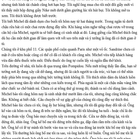
nhưng tình hình tài chánh cũng hơi hạn hẹp. Tôi nghĩ ông mua cho tôi một đôi giầy mới vì
tôi thấy một hộp đựng giầy Nike mới dưới gầm giường lúc tôi hút bụi. Tôi không mở ra
xem. Tôi thích không được biết trước.
Tôi biết Michel đã dành dụm cho buổi tối hôm nay từ hai tháng trước. Trong ngăn tủ dưới
chậu rửa bát có một chai rượu đựng đầy tiền. Khi hàng xóm nghe tiếng chai rượu vỡ trong
căn hộ của Michel, người ta sẽ biết đang có sinh nhật ai đó. Láng giềng của Michel thích ông
dù họ cần một thời gian để làm quen với vết sẹo trên mặt và ý tưởng là ông đã có thời gian ở
tù.
Chúng tôi ở khu phố 11. Các quận phố cuộn quanh Paris như một vỏ ốc. Sandrine chưa có
mặt ở cửa tiệm hoặc cũng có thể cô đã có khách rồi cũng nên. Michel vừa tiếp khách hàng
vừa đảo điếu thuốc trên môi. Điếu thuốc do ông tự cuốn lấy và ngửa đầu thở khói.
Trên đường về nhà, tôi luôn đi qua trung tâm Pompidou. Nếu mới trông thấy lần đầu, bạn sẽ
tưởng nơi ấy đang xây cất dở dang, nhưng đó là cách người ta cấu trúc, và bạn có thể nhìn
thấy phía bên trong qua những bức tường kính khổng lồ. Tôi thích nhìn đám du khách luồn
lách qua trung tâm ấy như những con kiến trong tổ. Phía ngoài là một cái chậu mầu vàng lớn
như chiếc xe chở bánh mì. Chưa có ai trồng thứ gì trong đó, thành ra nó chỉ dùng làm cảnh.
Michel bảo tôi rằng hôm nay là sinh nhật thứ mười lăm của tôi, nhưng ông cũng không chắc
lắm. Không ai biết chắc. Câu chuyện về sự gặp gỡ của chúng tôi cũng đầy sự thích thú.
Michel bảo lúc chưa có tôi, ông ấy hư hỏng lắm, nhưng rồi tôi đã giúp thay đổi tất cả. Ông
kể vào cái hôm ra tù, đang đi trên xe điện ngầm, lúc đó tôi khoảng ba tuổi - hoặc chỉ là do
ông ta đoán vậy. Ông bảo mọi chuyện xảy ra trong tích tắc. Cửa xe điện đóng lại, và tôi
đứng đó, nhìn ông. Ông kể bố mẹ tôi đứng trên thềm ga, đập rầm rầm trên cửa kính và la
hét. Ông kể có lẽ tự mình tôi bước vào toa xe và cửa toa đóng lại trước khi bố mẹ tôi kịp níu
lấy tôi. Tôi thường hỏi ông bố mẹ tôi ra sao, và ông luôn lộ vẻ buồn. Ông nói bố mẹ tôi là
những người thanh lịch nhất mà ông từng có dịp trông thấy. Ông bảo mẹ tôi là một nàng