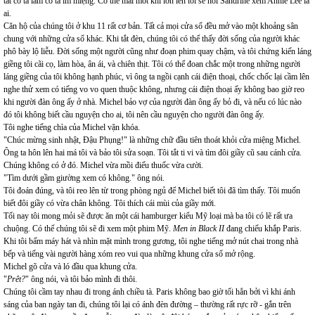
tát cô ta làm cô ta im miệng. Có thể mai mốt khi lớn lên tôi sẽ hỏi Sandrine xem Annie Lee là
ai.
Căn hộ của chúng tôi ở khu 11 rất cơ bản. Tất cả mọi cửa sổ đều mở vào một khoảng sân
chung với những cửa sổ khác. Khi tắt đèn, chúng tôi có thể thấy đời sống của người khác
phô bày lộ liễu. Đời sống một người cũng như đoạn phim quay chậm, và tôi chứng kiến láng
giềng tôi cãi cọ, làm hòa, ân ái, và chiên thịt. Tôi có thể đoan chắc một trong những người
láng giềng của tôi không hạnh phúc, vì ông ta ngồi cạnh cái điện thoại, chốc chốc lại cầm lên
nghe thử xem có tiếng vo vo quen thuộc không, nhưng cái điện thoại ấy không bao giờ reo
khi người đàn ông ấy ở nhà. Michel bảo vợ của người đàn ông ấy bỏ đi, và nếu có lúc nào
đó tôi không biết cầu nguyện cho ai, tôi nên cầu nguyện cho người đàn ông ấy.
Tôi nghe tiếng chìa của Michel vặn khóa.
"Chúc mừng sinh nhật, Đậu Phụng!" là những chữ đầu tiên thoát khỏi cửa miệng Michel.
Ông ta hôn lên hai má tôi và bảo tôi sửa soạn. Tôi tắt ti vi và tìm đôi giầy cũ sau cánh cửa.
Chúng không có ở đó. Michel vừa mồi điếu thuốc vừa cười.
"Tìm dưới gầm giường xem có không." ông nói.
Tôi đoán đúng, và tôi reo lên từ trong phòng ngủ để Michel biết tôi đã tìm thấy. Tôi muốn
biết đôi giầy có vừa chân không. Tôi thích cái mùi của giầy mới.
Tối nay tôi mong mỏi sẽ được ăn một cái hamburger kiểu Mỹ loại mà ba tôi có lẽ rất ưa
chuộng. Có thể chúng tôi sẽ đi xem một phim Mỹ.
Men in Black II
đang chiếu khắp Paris.
Khi tôi bấm máy hát và nhìn mặt mình trong gương, tôi nghe tiếng mở nút chai trong nhà
bếp và tiếng vài người hàng xóm reo vui qua những khung cửa sổ mở rộng.
Michel gõ cửa và ló đầu qua khung cửa.
"
Prêt?
" ông nói, và tôi bảo mình đi thôi.
Chúng tôi cầm tay nhau đi trong ánh chiều tà. Paris không bao giờ tối hẳn bởi vì khi ánh
sáng của ban ngày tan đi, chúng tôi lại có ánh đèn đường – thường rất rực rỡ - gắn trên