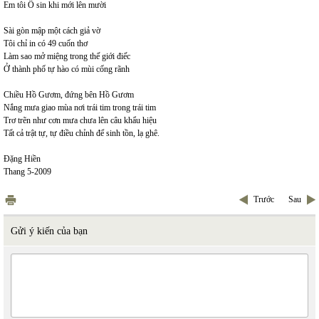
Em tôi Ô sin khi mới lên mười
Sài gòn mập một cách giả vờ
Tôi chỉ in có 49 cuốn thơ
Làm sao mở miệng trong thế giới điếc
Ở thành phố tự hào có mùi cống rãnh
Chiều Hồ Gươm, đứng bên Hồ Gươm
Nắng mưa giao mùa nơi trái tim trong trái tim
Trơ trẽn như cơn mưa chưa lên câu khẩu hiệu
Tất cả trật tự, tự điều chỉnh để sinh tồn, lạ ghê.
Đặng Hiền
Thang 5-2009
Trước
Sau
Gửi ý kiến của bạn