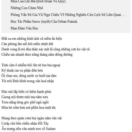
Mùa Cua Lên Bãi (trích Đoạn Vu Quy)
Những Con Chim Nhỏ
Phỏng Vấn Sử Gia Vũ Ngự Chiêu Về Những Nghiên Cứu Lịch Sử Liên Quan Đến Hồ Chí Minh
Đọc Tác Phẩm Snow (tuyết) Của Orhan Pamuk.
Mạn Đàm Văn Học
Mất xa em những hình ảnh cũ mềm ẩn hiện
Căn phòng ẩm mồ hôi miền nhiệt đới
Danh vọng là trò đùa thân xác mệt lả cùng những cơn ho vật vã
Chiều tan nhanh theo trăng tháng năm đứng đường
Tình cảm ô nhiễm bốc lên từ lon bia ngoại
Kỹ thuật cao ru phận đớn hèn
Ôi chao em, dòng nước xe buổi tan tầm
Tôi trôi lềnh bềnh trong văn hoá nhậu
Đào núi lấp biển có thêm hạnh phúc
Giọng nói thơm mùi mạ năm xưa
Trưa nắng từng góc phố ngủ ngồi
Mùa hè sớm hơn nơi phồn hoa miệt thị
Mang theo quán cơm bụi ngàn năm văn vật
Cướp chó bên chiều nhậu Hồ Tây
Ấn tượng nền văn minh treo cổ Sadam