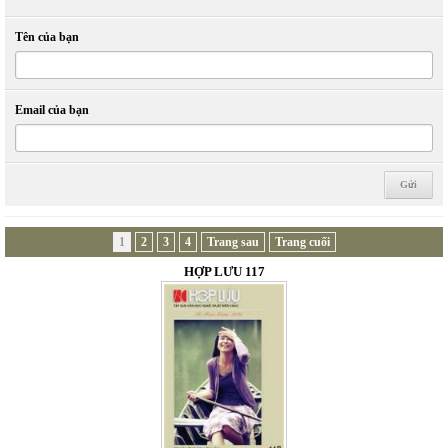
Tên của bạn
Email của bạn
1
2
3
4
Trang sau
Trang cuối
HỢP LƯU 117