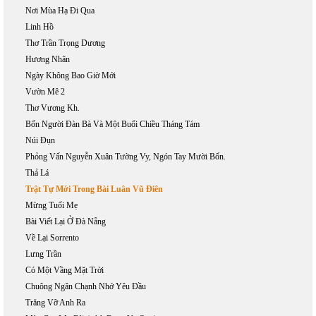
Nơi Mùa Hạ Đi Qua
Linh Hồ
Thơ Trần Trọng Dương
Hương Nhãn
Ngày Không Bao Giờ Mới
Vườn Mê 2
Thơ Vương Kh.
Bốn Người Đàn Bà Và Một Buổi Chiều Tháng Tám
Núi Đụn
Phỏng Vấn Nguyễn Xuân Tường Vy, Ngón Tay Mười Bốn.
Thả Lá
Trật Tự Mới Trong Bài Luân Vũ Điên
Mừng Tuổi Mẹ
Bài Viết Lại Ở Đà Nẵng
Về Lại Sorrento
Lưng Trần
Có Một Vầng Mặt Trời
Chuông Ngân Chạnh Nhớ Yêu Đầu
Trăng Vỡ Anh Ra