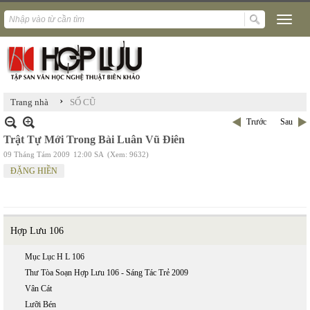
›
Trang nhà
SỐ CŨ
Trước
Sau
Trật Tự Mới Trong Bài Luân Vũ Điên
09 Tháng Tám 2009
12:00 SA
(Xem: 9632)
ĐẶNG HIỀN
Hợp Lưu 106
Mục Lục H L 106
Thư Tòa Soạn Hợp Lưu 106 - Sáng Tác Trẻ 2009
Vân Cát
Lưỡi Bén