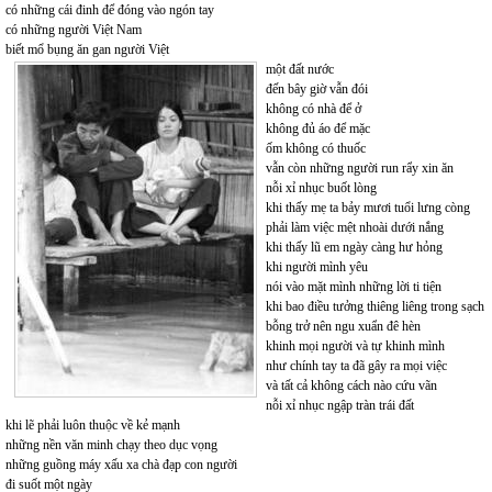
có những cái đinh để đóng vào ngón tay
có những người Việt Nam
biết mổ bụng ăn gan người Việt
một đất nước
đến bây giờ vẫn đói
không có nhà để ở
không đủ áo để mặc
ốm không có thuốc
vẫn còn những người run rẩy xin ăn
nỗi xỉ nhục buốt lòng
khi thấy mẹ ta bảy mươi tuổi lưng còng
phải làm việc mệt nhoài dưới nắng
khi thấy lũ em ngày càng hư hỏng
khi người mình yêu
nói vào mặt mình những lời ti tiện
khi bao điều tưởng thiêng liêng trong sạch
bỗng trở nên ngu xuẩn đê hèn
khinh mọi người và tự khinh mình
như chính tay ta đã gây ra mọi việc
và tất cả không cách nào cứu vãn
nỗi xỉ nhục ngập tràn trái đất
khi lẽ phải luôn thuộc về kẻ mạnh
những nền văn minh chạy theo dục vọng
những guồng máy xấu xa chà đạp con người
đi suốt một ngày