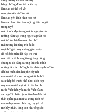
bằng những đồng tiền viện trợ
làm sao có thể trở về
ngủ yên trên giường cũ
làm sao yên lành nhìn hoa nở
làm sao bình tâm ôm một người con gái
trong tay?
màu thuốc đạn trong mắt ta nguyền rủa
những nắm tay trong ngực ta phẫn nộ
mặt tương lai đẫm máu bơ phờ
mặt tương lai nặng trĩu âu lo
mọi thứ gió quay cuồng gầm xoáy
đã nổi bão trên đất này trơ trụi
máu đổ ra lênh láng tấm gương hồng
chúng ta đo bằng xương thịt của mình
những lầm lạc những bước chân vạch hướng
đất hai miền đạn hai phe cày nát
con người ơi xin con người tỉnh thức
xưa thấp bé trước nhỏ nhoi đích hẹp
nay con người vụt lớn trước bao la
nước Việt thân yêu nước Việt của ta
sao người phải chịu nhiều đau đớn thế
thân quằn quại mọi tai ương rách xé
con nghẹn ngào nhìn mẹ, mẹ yêu ơi
mẹ hãy nhận, lòng con như ống sáo