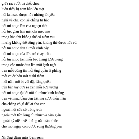
giữa rác rưởi và chết chóc
luôn thấy bị ném bùn lên mặt
nói làm sao được nữa những lời yêu
nghĩ về cha, con sẽ chẳng tự hào
nỗi tủi nhục làm cha nghẹn thở
nỗi tức giận làm mặt cha méo mó
trong hận thù không thể có niềm vui
nhưng không thể sống yên, không thể được nữa rồi
nỗi tủi nhục đen sì mỗi cành cây
nỗi tủi nhục của đứa trẻ chạy trốn
nỗi tủi nhục trên mỗi bậc thang lười biếng
trong cốc nước đưa lên môi lạnh ngắt
trên mỗi dòng tin mỗi ống quần là phẳng
mỗi chiếc hôn ướt át thì thầm
mỗi nấm mồ bị vùi dập lãng quên
trên bàn tay đưa ra trên mỗi bức tường
nỗi tủi nhục tội lỗi nỗi tủi nhục kinh hoàng
trên vệt máu bầm đen trên nụ cười thỏa mãn
cha chẳng có gì để lại cho con
ngoài một cửa sổ trống trơn
ngoài một tấm lòng tủi nhục và căm giận
ngoài kỷ niệm về những năm tàn khốc
cho một ngày con được sống thương yêu
Những đám mây ban sớm