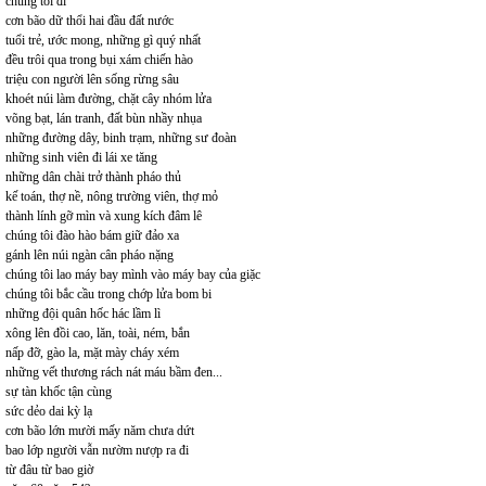
chúng tôi đi
cơn bão dữ thổi hai đầu đất nước
tuổi trẻ, ước mong, những gì quý nhất
đều trôi qua trong bụi xám chiến hào
triệu con người lên sống rừng sâu
khoét núi làm đường, chặt cây nhóm lửa
võng bạt, lán tranh, đất bùn nhầy nhụa
những đường dây, binh trạm, những sư đoàn
những sinh viên đi lái xe tăng
những dân chài trở thành pháo thủ
kế toán, thợ nề, nông trường viên, thợ mỏ
thành lính gỡ mìn và xung kích đâm lê
chúng tôi đào hào bám giữ đảo xa
gánh lên núi ngàn cân pháo nặng
chúng tôi lao máy bay mình vào máy bay của giặc
chúng tôi bắc cầu trong chớp lửa bom bi
những đội quân hốc hác lầm lì
xông lên đồi cao, lăn, toài, ném, bắn
nấp đỡ, gào la, mặt mày cháy xém
những vết thương rách nát máu bầm đen...
sự tàn khốc tận cùng
sức dẻo dai kỳ lạ
cơn bão lớn mười mấy năm chưa dứt
bao lớp người vẫn nườm nượp ra đi
từ đâu từ bao giờ