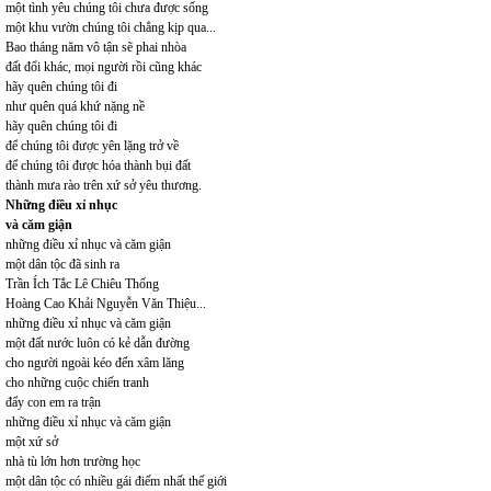
một tình yêu chúng tôi chưa được sống
một khu vườn chúng tôi chẳng kịp qua...
Bao tháng năm vô tận sẽ phai nhòa
đất đổi khác, mọi người rồi cũng khác
hãy quên chúng tôi đi
như quên quá khứ nặng nề
hãy quên chúng tôi đi
để chúng tôi được yên lặng trở về
để chúng tôi được hóa thành bụi đất
thành mưa rào trên xứ sở yêu thương.
Những điều xỉ nhục
và căm giận
những điều xỉ nhục và căm giận
một dân tộc đã sinh ra
Trần Ích Tắc Lê Chiêu Thống
Hoàng Cao Khải Nguyễn Văn Thiệu...
những điều xỉ nhục và căm giận
một đất nước luôn có kẻ dẫn đường
cho người ngoài kéo đến xâm lăng
cho những cuộc chiến tranh
đẩy con em ra trận
những điều xỉ nhục và căm giận
một xứ sở
nhà tù lớn hơn trường học
một dân tộc có nhiều gái điếm nhất thế giới