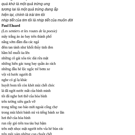
quá khứ là một quả trứng ung
tương lai là một quả trứng đang ấp
hiện tại, chính là trái tim tôi
nhịp tiết của tim tôi là nhịp tiết của muôn đời
Paul Eluard
(Les sentiers et les routes de la poesie)
mây trắng ào ào bay trên thành phố
nắng sớm đầm đìa các ngả
đêm tan tành như khối thủy tinh đen
hầm hố muỗi ùa lên
những cô gái xõa tóc dài rửa mặt
những hiên gác tung bay quần áo rách
những đầu hè lộc ngộc trẻ bơm xe
vội vã bước người đi
nghe có gì lạ khác
huyệt bom tối còn khét mùi chết chóc
lá đã ngời nước mắt của bình minh
tôi đã nghe hơi thở của hòa bình
trên tường xiêu gạch vỡ
trong tiếng rao báo mới ngoài cổng chợ
trong mùi khói bánh mì và tiếng bánh xe lăn
hơi thở của hòa bình
run rẩy gió trên toa tàu bụi bậm
trên mệt nhọc mặt người trên vỉa hè bùn rác
trên mũi xám những con chuột chết