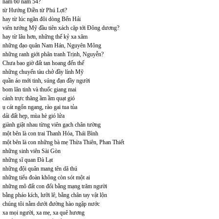
năm 60 năm 54?
từ Hướng Điền từ Phú Lợi?
hay từ lúc ngăn đôi dòng Bến Hải
viên tướng Mỹ đầu tiên xách cặp tới Đông dương?
hay từ lâu hơn, những thế kỷ xa xăm
những đạo quân Nam Hán, Nguyên Mông
những ranh giới phân tranh Trịnh, Nguyễn?
Chưa bao giờ đất tan hoang đến thế
những chuyến tàu chở đầy lính Mỹ
quần áo mới tinh, súng đạn đầy người
bom lân tinh và thuốc giang mai
cánh trực thăng ầm ầm quạt gió
ụ cát ngổn ngang, rào gai tua tủa
dải đất hẹp, mùa hè gió lửa
giành giật nhau từng viên gạch chân tường
một bên là con trai Thanh Hóa, Thái Bình
một bên là con những bà mẹ Thừa Thiên, Phan Thiết
những sinh viên Sài Gòn
những sĩ quan Đà Lạt
những đội quân mang tên dã thú
những tiểu đoàn không còn sót một ai
những mô đất con đổi bằng mạng trăm người
bằng pháo kích, lưỡi lê, bằng chân tay vật lộn
chúng tôi nằm dưới đường hào ngập nước
xa mọi người, xa mẹ, xa quê hương