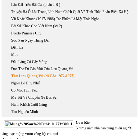
Lâu Đài Trên Bãi Cát (phần 2 B )
Truyện Hà Ô Lôi Trong Lĩnh Nam Chích Quái Và Tinh Thần Phản Biện Xã Hội Dưới Thời Vãn Trần
Vũ Khắc Khoan (1917-1986) Tác Phẩm Là Một Thác Ngôn
Bài Sử Khác Cho Việt Nam (kỳ 2)
Puerto Princesa City
Sóc Nâu Ngày Tháng Dại
Đêm Lạ
Mưa
Đầu Làng Có Cây Vông...
Đọc Thơ Di Cảo Mới Của Lưu Quang Vũ
Thơ Lưu Quang Vũ (di Cảo 1972-1975)
Ngoại Lệ Duy Nhất
Có Một Tình Yêu
Mẹ Tôi Và Chuyến Xe Bus 92
Hành Khách Cuối Cùng
Thơ Nghiêu Minh
Cơn bão
Những năm nhà nào cũng thiếu người
làng mạc ruộng vườn vắng bặt con trai