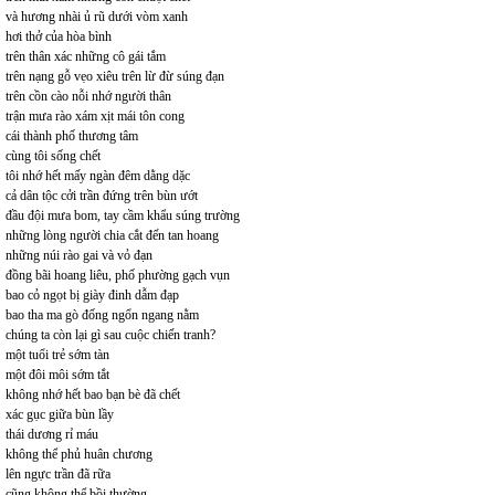
và hương nhài ủ rũ dưới vòm xanh
hơi thở của hòa bình
trên thân xác những cô gái tắm
trên nạng gỗ vẹo xiêu trên lừ đừ súng đạn
trên cồn cào nỗi nhớ người thân
trận mưa rào xám xịt mái tôn cong
cái thành phố thương tâm
cùng tôi sống chết
tôi nhớ hết mấy ngàn đêm dằng dặc
cả dân tộc cởi trần đứng trên bùn ướt
đầu đội mưa bom, tay cầm khẩu súng trường
những lòng người chia cắt đến tan hoang
những núi rào gai và vỏ đạn
đồng bãi hoang liêu, phố phường gạch vụn
bao cỏ ngọt bị giày đinh dẫm đạp
bao tha ma gò đống ngổn ngang nằm
chúng ta còn lại gì sau cuộc chiến tranh?
một tuổi trẻ sớm tàn
một đôi môi sớm tắt
không nhớ hết bao bạn bè đã chết
xác gục giữa bùn lầy
thái dương rỉ máu
không thể phủ huân chương
lên ngực trần đã rữa
cũng không thể bồi thường