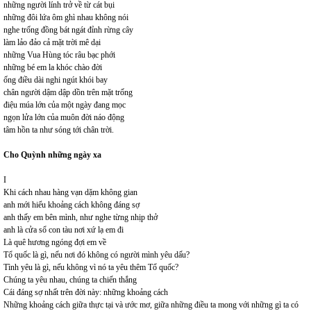
những người lính trở về từ cát bụi
những đôi lứa ôm ghì nhau không nói
nghe trống đồng bát ngát đỉnh rừng cây
làm lảo đảo cả mặt trời mê dại
những Vua Hùng tóc râu bạc phới
những bé em la khóc chào đời
ống điều dài nghi ngút khói bay
chân người dậm dập dồn trên mặt trống
điệu múa lớn của một ngày đang mọc
ngọn lửa lớn của muôn đời náo động
tâm hồn ta như sóng tới chân trời.
Cho Quỳnh những ngày xa
I
Khi cách nhau hàng vạn dặm không gian
anh mới hiểu khoảng cách không đáng sợ
anh thấy em bên mình, như nghe từng nhịp thở
anh là cửa sổ con tàu nơi xứ lạ em đi
Là quê hương ngóng đợi em về
Tổ quốc là gì, nếu nơi đó không có người mình yêu dấu?
Tình yêu là gì, nếu không vì nó ta yêu thêm Tổ quốc?
Chúng ta yêu nhau, chúng ta chiến thắng
Cái đáng sợ nhất trên đời này: những khoảng cách
Những khoảng cách giữa thực tại và ước mơ, giữa những điều ta mong với những gì ta có