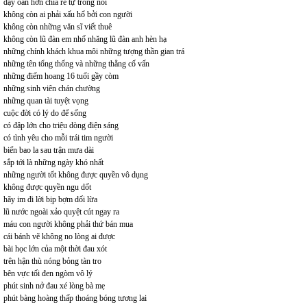
dậy oán hờn chia rẽ tự trong nôi
không còn ai phải xấu hổ bởi con người
không còn những văn sĩ viết thuê
không còn lũ đàn em nhố nhăng lũ đàn anh hèn hạ
những chính khách khua môi những tượng thần gian trá
những tên tổng thống và những thằng cố vấn
những điếm hoang 16 tuổi gầy còm
những sinh viên chán chường
những quan tài tuyệt vọng
cuộc đời có lý do để sống
có đập lớn cho triệu dòng điện sáng
có tình yêu cho mỗi trái tim người
biển bao la sau trận mưa dài
sắp tới là những ngày khó nhất
những người tốt không được quyền vô dụng
không được quyền ngu dốt
hãy im đi lời bịp bợm dối lừa
lũ nước ngoài xảo quyệt cút ngay ra
máu con người không phải thứ bán mua
cái bánh vẽ không no lòng ai được
bài học lớn của một thời đau xót
trên hận thù nóng bỏng tàn tro
bên vực tối đen ngòm vô lý
phút sinh nở đau xé lòng bà mẹ
phút bàng hoàng thấp thoáng bóng tương lai