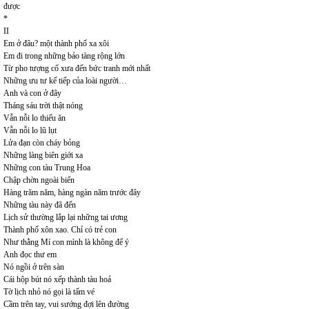
được
*
II
Em ở đâu? một thành phố xa xôi
Em đi trong những bảo tàng rộng lớn
Từ pho tượng cổ xưa đến bức tranh mới nhất
Những ưu tư kế tiếp của loài người…
Anh và con ở đây
Tháng sáu trời thật nóng
Vẫn nỗi lo thiếu ăn
Vẫn nỗi lo lũ lụt
Lửa đạn còn cháy bỏng
Những làng biên giới xa
Những con tàu Trung Hoa
Chập chờn ngoài biển
Hàng trăm năm, hàng ngàn năm trước đây
Những tàu này đã đến
Lịch sử thường lắp lại những tai ương
Thành phố xôn xao. Chỉ có trẻ con
Như thằng Mí con mình là không để ý
Anh đọc thư em
Nó ngồi ở trên sàn
Cái hộp bút nó xếp thành tàu hoả
Tờ lịch nhỏ nó gọi là tấm vé
Cầm trên tay, vui sướng đợi lên đường