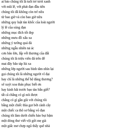
ai bảo chúng tôi là tuổi trẻ tươi xanh
với mũi lê, với phát đạn đầu tiên
chúng tôi đã không còn trẻ nữa
từ bao giờ và còn bao giờ nữa
những quy luật tàn khốc của loài người
lý lẽ của súng đạn
những mục đích tốt đẹp
những mưu đồ xấu xa
những ý tưởng quá đà
những ngẫu nhiên tai ác
cơn bão lớn, lấp vết thương của đất
chúng tôi là triệu viên đá trên đê
mai đây bão táp lùi xa
những lớp người sau bình tâm nhìn lại
gọi chúng tôi là những người vĩ đại
hay chỉ là những thế hệ đáng thương?
sẽ xuýt xoa thán phục biết ơn
hay kinh hãi trước bạo tàn bắn giết?
tất cả chẳng có gì nói được
chẳng có gì gần gũi với chúng tôi
bằng một chiếc thìa gọt bởi cành cây
một chiếc ca thô sơ bằng vỏ đạn
chúng tôi làm dưới chiến hào bụi bậm
một dòng thư viết vội gửi mẹ già
một giấc mơ chợp ngủ thấy quê nhà