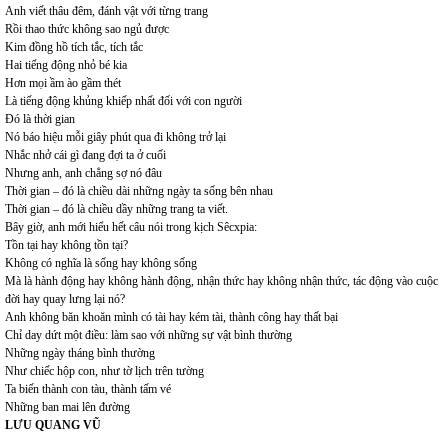
Anh viết thâu đêm, đánh vật với từng trang
Rồi thao thức không sao ngủ được
Kim đồng hồ tích tắc, tích tắc
Hai tiếng động nhỏ bé kia
Hơn mọi ầm ào gầm thét
Là tiếng động khủng khiếp nhất đối với con người
Đó là thời gian
Nó báo hiệu mỗi giây phút qua đi không trở lại
Nhắc nhở cái gì đang đợi ta ở cuối
Nhưng anh, anh chẳng sợ nó đâu
Thời gian – đó là chiều dài những ngày ta sống bên nhau
Thời gian – đó là chiều dầy những trang ta viết.
Bây giờ, anh mới hiểu hết câu nói trong kịch Sêcxpia:
Tồn tại hay không tồn tại?
Không có nghĩa là sống hay không sống
Mà là hành động hay không hành động, nhận thức hay không nhận thức, tác động vào cuộc
đời hay quay lưng lại nó?
Anh không băn khoăn mình có tài hay kém tài, thành công hay thất bại
Chỉ day dứt một điều: làm sao với những sự vật bình thường
Những ngày tháng bình thường
Như chiếc hộp con, như tờ lịch trên tường
Ta biến thành con tàu, thành tấm vé
Những ban mai lên đường
LƯU QUANG VŨ