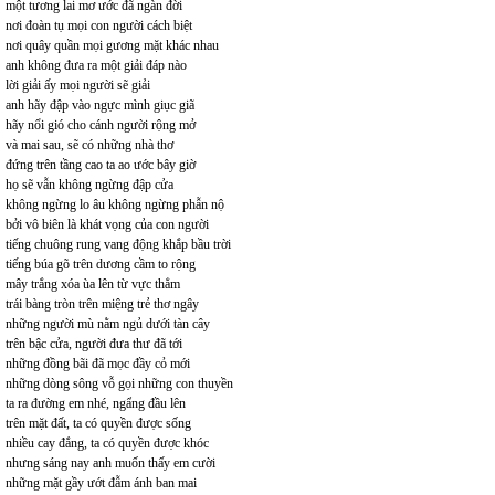
một tương lai mơ ước đã ngàn đời
nơi đoàn tụ mọi con người cách biệt
nơi quây quần mọi gương mặt khác nhau
anh không đưa ra một giải đáp nào
lời giải ấy mọi người sẽ giải
anh hãy đập vào ngực mình giục giã
hãy nổi gió cho cánh người rộng mở
và mai sau, sẽ có những nhà thơ
đứng trên tầng cao ta ao ước bây giờ
họ sẽ vẫn không ngừng đập cửa
không ngừng lo âu không ngừng phẫn nộ
bởi vô biên là khát vọng của con người
tiếng chuông rung vang động khắp bầu trời
tiếng búa gõ trên dương cầm to rộng
mây trắng xóa ùa lên từ vực thẳm
trái bàng tròn trên miệng trẻ thơ ngây
những người mù nằm ngủ dưới tàn cây
trên bậc cửa, người đưa thư đã tới
những đồng bãi đã mọc đầy cỏ mới
những dòng sông vỗ gọi những con thuyền
ta ra đường em nhé, ngẩng đầu lên
trên mặt đất, ta có quyền được sống
nhiều cay đắng, ta có quyền được khóc
nhưng sáng nay anh muốn thấy em cười
những mặt gầy ướt đẫm ánh ban mai