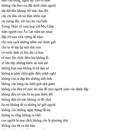
môi con bỏng, ngón tay con rỏ máu
những vần thơ con đặt dưới chân người
dải đất liền không thể mãi chia đôi
cần chi đâu cái nỏ thần khốn nạn
cái móng độc vứt trả cho rùa biển
Trọng Thủy về sum họp với Mỵ Châu
trăm người con Âu Lạc nắm tay nhau
đập vỡ mọi xích xiêng đê nhục
cho xóa sạch những niềm vui chém giết
cho ta về lợp lại mái nhà xưa
có nước lành có lửa ấm có hoa
sẽ mọc lên chiếc liềm hái khổng lồ
sẽ lớn dậy những thiên tài mới mẻ
những ban mai không tả tơi đạn xé
không ai phải chôn giấu điều mình nghĩ
không còn ai đạp lên những mối tình
không còn hàng rào biên giới nhà giam
không còn đứa trẻ móc túi nào để mọi người xúm vào đánh đập
không đứa trẻ nào bị na-pan thiêu đốt
không đứa trẻ nào không có đồ chơi
bà mẹ không đẻ ra những kẻ giết người
không còn những ngày tháng lắt lay
không ra sống không ra chết
con người là mục đích không còn là phương tiện
không còn lời ca thù hận