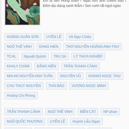
Em là sen Hồng thắm / Ngát hồn anh chiêm bao /
Đêm dịu dàng xanh thẫm / Sen cười rất ngọt ngào
HOÀNG XUÂN SƠN
UYÊN LÊ
Vũ Ngự Chiêu
NGÔ THẾ VINH
DANG HIEN
THƠ NGUYỄN HOÀNG ANH THƯ
TCHL
Nguyệt Quỳnh
TRU SA
LÝ THỪA NGHIỆP
KHALY CHÀM
ĐẶNG HIỀN
TRẦN THANH CẢNH
MAI AN NGUYỄN ANH TUẤN
NGUYÊN VŨ
HOÀNG NGỌC THƯ
CHU THỤY NGUYÊN
THÁI BẢO
VƯƠNG NGỌC MINH
Hoàng Chi Phong
TRẦN THANH CẢNH
NGÔ THẾ VINH
BIỂN CÁT
NP phan
NGÔ QUỐC PHƯƠNG
UYÊN LÊ
Huỳnh Liễu Ngạn