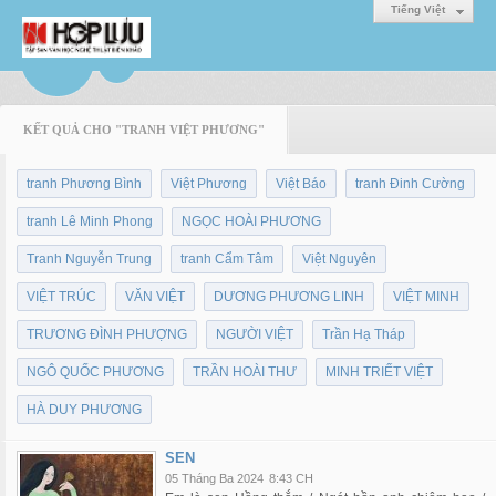
Tiếng Việt
KẾT QUẢ CHO "TRANH VIỆT PHƯƠNG"
tranh Phương Bình
Việt Phương
Việt Báo
tranh Đinh Cường
tranh Lê Minh Phong
NGỌC HOÀI PHƯƠNG
Tranh Nguyễn Trung
tranh Cẩm Tâm
Việt Nguyên
VIỆT TRÚC
VĂN VIỆT
DƯƠNG PHƯƠNG LINH
VIỆT MINH
TRƯƠNG ĐÌNH PHƯỢNG
NGƯỜI VIỆT
Trần Hạ Tháp
NGÔ QUỐC PHƯƠNG
TRẦN HOÀI THƯ
MINH TRIẾT VIỆT
HÀ DUY PHƯƠNG
SEN
05 Tháng Ba 2024
8:43 CH