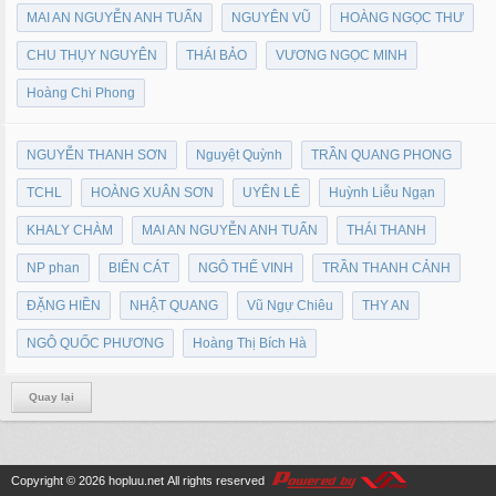
MAI AN NGUYỄN ANH TUẤN
NGUYÊN VŨ
HOÀNG NGỌC THƯ
CHU THỤY NGUYÊN
THÁI BẢO
VƯƠNG NGỌC MINH
Hoàng Chi Phong
NGUYỄN THANH SƠN
Nguyệt Quỳnh
TRẦN QUANG PHONG
TCHL
HOÀNG XUÂN SƠN
UYÊN LÊ
Huỳnh Liễu Ngạn
KHALY CHÀM
MAI AN NGUYỄN ANH TUẤN
THÁI THANH
NP phan
BIỂN CÁT
NGÔ THẾ VINH
TRẦN THANH CẢNH
ĐẶNG HIỀN
NHẬT QUANG
Vũ Ngự Chiêu
THY AN
NGÔ QUỐC PHƯƠNG
Hoàng Thị Bích Hà
Quay lại
Copyright © 2026
hopluu.net
All rights reserved