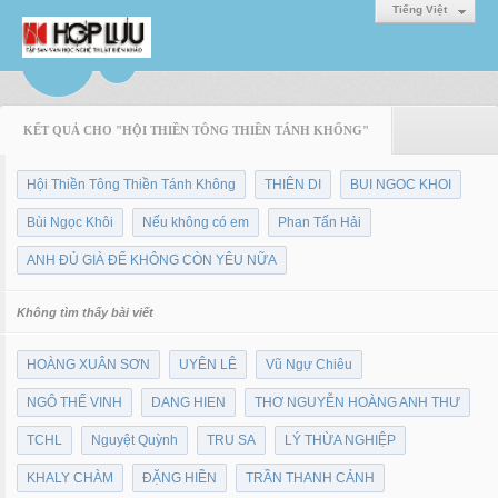
Tiếng Việt
KẾT QUẢ CHO "HỘI THIỀN TÔNG THIỀN TÁNH KHỐNG"
Hội Thiền Tông Thiền Tánh Không
THIÊN DI
BUI NGOC KHOI
Bùi Ngọc Khôi
Nếu không có em
Phan Tấn Hải
ANH ĐỦ GIÀ ĐỂ KHÔNG CÒN YÊU NỮA
Không tìm thấy bài viết
HOÀNG XUÂN SƠN
UYÊN LÊ
Vũ Ngự Chiêu
NGÔ THẾ VINH
DANG HIEN
THƠ NGUYỄN HOÀNG ANH THƯ
TCHL
Nguyệt Quỳnh
TRU SA
LÝ THỪA NGHIỆP
KHALY CHÀM
ĐẶNG HIỀN
TRẦN THANH CẢNH