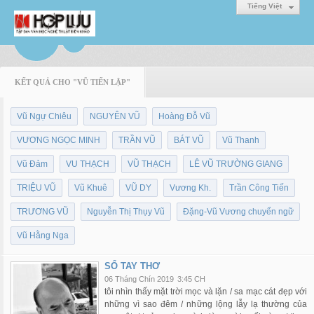
Tiếng Việt
KẾT QUẢ CHO "VŨ TIẾN LẬP"
Vũ Ngự Chiêu
NGUYÊN VŨ
Hoàng Đỗ Vũ
VƯƠNG NGỌC MINH
TRẦN VŨ
BÁT VŨ
Vũ Thanh
Vũ Đảm
VU THẠCH
VŨ THẠCH
LÊ VŨ TRƯỜNG GIANG
TRIỆU VŨ
Vũ Khuê
VŨ DY
Vương Kh.
Trần Công Tiến
TRƯƠNG VŨ
Nguyễn Thị Thụy Vũ
Đặng-Vũ Vương chuyển ngữ
Vũ Hằng Nga
SỔ TAY THƠ
06 Tháng Chín 2019
3:45 CH
tôi nhìn thấy mặt trời mọc và lặn / sa mạc cát đẹp với
những vì sao đêm / những lộng lẫy lạ thường của