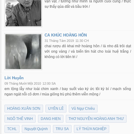
vạn vật. / tưởng như mình là người cuối cùng / thực
sự thấy qủa đất và bầu trời /
CA KHÚC HOÀNG HÔN
31 Tháng Tám 2019
11:30 CH
chai rượu đỏ khai mở hoàng hôn / lá nho đã trôi dạt
với ong vàng / và biển tím hát cho loài huệ trắng /
không có lời tiên tri /
Lời Huyễn
09 Tháng Mười Một 2010
12:00 SA
em lộng lẫy như loài chim xanh / bay suốt vào ký ức tôi kỳ bí / mạch sống
ngan ngát nỗi cô đơn / mùa giông trù phú thêm viễn mộng /
HOÀNG XUÂN SƠN
UYÊN LÊ
Vũ Ngự Chiêu
NGÔ THẾ VINH
DANG HIEN
THƠ NGUYỄN HOÀNG ANH THƯ
TCHL
Nguyệt Quỳnh
TRU SA
LÝ THỪA NGHIỆP