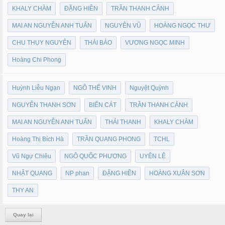
KHALY CHÀM
ĐẶNG HIỀN
TRẦN THANH CẢNH
MAI AN NGUYỄN ANH TUẤN
NGUYÊN VŨ
HOÀNG NGỌC THƯ
CHU THỤY NGUYÊN
THÁI BẢO
VƯƠNG NGỌC MINH
Hoàng Chi Phong
Huỳnh Liễu Ngạn
NGÔ THẾ VINH
Nguyệt Quỳnh
NGUYỄN THANH SƠN
BIỂN CÁT
TRẦN THANH CẢNH
MAI AN NGUYỄN ANH TUẤN
THÁI THANH
KHALY CHÀM
Hoàng Thị Bích Hà
TRẦN QUANG PHONG
TCHL
Vũ Ngự Chiêu
NGÔ QUỐC PHƯƠNG
UYÊN LÊ
NHẬT QUANG
NP phan
ĐẶNG HIỀN
HOÀNG XUÂN SƠN
THY AN
Quay lại