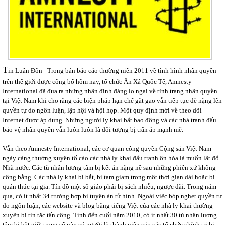
T
in Luân Đôn - Trong bản báo cáo thường niên 2011 về tình hình nhân quyền
trên thế giới được công bố hôm nay, tổ chức Ân Xá Quốc Tế, Amnesty
International đã đưa ra những nhận định đáng lo ngại về tình trạng nhân quyền
tại Việt Nam khi cho rằng các biện pháp hạn chế gắt gao vẫn tiếp tục đè nặng lên
quyền tự do ngôn luận, lập hội và hội họp. Một quy định mới về theo dõi
Internet được áp dụng. Những người ly khai bất bạo động và các nhà tranh đấu
bảo vệ nhân quyền vẫn luôn luôn là đối tượng bị trấn áp mạnh mẽ.
Vẫn theo Amnesty International, các cơ quan công quyền Cộng sản Việt Nam
ngày càng thường xuyên tố cáo các nhà ly khai đấu tranh ôn hòa là muốn lật đổ
Nhà nước. Các tù nhân lương tâm bị kết án nặng nề sau những phiên xử không
công bằng. Các nhà ly khai bị bắt, bị tạm giam trong một thời gian dài hoặc bị
quản thúc tại gia. Tín đồ một số giáo phái bị sách nhiễu, ngược đãi. Trong năm
qua, có ít nhất 34 trường hợp bị tuyên án tử hình. Ngoài việc bóp nghẹt quyền tự
do ngôn luận, các website và blog bằng tiếng Việt của các nhà ly khai thường
xuyên bị tin tặc tấn công. Tính đến cuối năm 2010, có ít nhất 30 tù nhân lương
tâm bị bắt giữ, trong số này có người là thành viên của các tổ chức chính trị bị