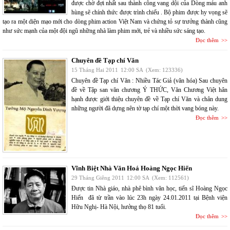
được chờ đợi nhất sau thành công vang dội của Dòng máu anh
hùng sẽ chính thức được trình chiếu . Bộ phim được hy vọng sẽ
tạo ra một diện mạo mới cho dòng phim action Việt Nam và chứng tỏ sự trưởng thành cũng
như sức mạnh của một đội ngũ những nhà làm phim mới, trẻ và nhiều sức sáng tạo.
Đọc thêm
Chuyên đề Tạp chí Văn
15 Tháng Hai 2011
12:00 SA
(Xem: 123336)
Chuyên đề Tạp chí Văn : Nhiều Tác Giả (văn hóa) Sau chuyên
đề về Tập san văn chương Ý THỨC, Văn Chương Việt hân
hạnh được giới thiệu chuyên đề về Tạp chí Văn và chân dung
những người đã dựng nên tờ tạp chí một thời vang bóng này.
Đọc thêm
Vĩnh Biệt Nhà Văn Hoá Hoàng Ngọc Hiến
29 Tháng Giêng 2011
12:00 SA
(Xem: 112561)
Được tin Nhà giáo, nhà phê bình văn học, tiến sĩ Hoàng Ngọc
Hiến đã từ trần vào lúc 23h ngày 24.01.2011 tại Bệnh viện
Hữu Nghị- Hà Nội, hưởng thọ 81 tuổi.
Đọc thêm