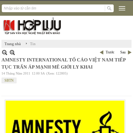
›
Trang nhà
Tin
Trước
Sau
AMNESTY INTERNATIONAL TỐ CÁO VIỆT NAM TIẾP
TỤC TRẤN ÁP MẠNH MẼ GIỚI LY KHAI
14 Tháng Năm 2011
12:00 SA
(Xem: 122805)
SBTN