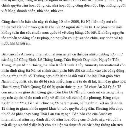
chính quyền cấm hoạt động, các nhà hoạt động công đoàn độc lập, những người
viết blog, doanh nhân, nhà báo, nhà văn.
Cũng theo bản báo cáo này, từ tháng 10 năm 2009, Hà Nội liên tiếp mở các
phiên xét xử nhắm vào giới ly khai và 22 người đã bị án tù. Các phiên tòa này
không tuân thủ các chuẩn mực quốc tế về công bằng, đặc biệt là những nguyên
tắc cơ bản sơ đẳng của tư pháp, như quyền có luật sư bào chữa, suy đoán vô tội
trước khi bị kết án.
Báo cáo của Amnesty International nêu ra tên cụ thể của nhiều trường hợp như
các ông Lê Công Định, Lê Thăng Long, Trần Huỳnh Duy thức, Nguyễn Tiến
Trung, Phạm Minh Hoàng, bà Trần Khải Thanh Thủy. Amnesty International còn
nhận định rằng Hà Nội có chính sách phân biệt đối xử nhắm vào các cộng đồng
tín ngưỡng thiểu số. Trường hợp điển hình là đối với Giáo hội Phật giáo Việt
Nam thống nhất, các tín đồ bị sách nhiễu, hạn chế tự do đi lại, lãnh đạo giáo hội,
Hòa thượng Thích Quảng Độ thì bị quản thúc tại gia. Tổ chức Ân Xá Quốc Tế
còn nêu ra vụ giáo dân Công giáo Cồn Dầu Đà Nẵng bị cảnh sát vũ trang thẳng
tay trấn áp chỉ vì do tranh chấp về đất đai với cán bộ địa phương. Hàng chục
người bị thương. Gần sáu chục người bị tạm giam, hai người bị kết án từ 9 đến
12 tháng tù giam, nhiều người khác bị tước quyền công dân. Khoảng bốn chục
tín đồ đã phải chạy sang Thái Lan xin tỵ nạn. Bản báo cáo của Amnesty
International năm nay đánh dấu 60 năm hoạt động của tổ chức này, và buổi ra
mắt đã tạo sự chú ý đặc biệt cho dư luận và được tất cả các hãng thông tấn trên