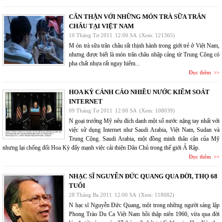
CẨN THẬN VỚI NHỮNG MÓN TRÀ SỮA TRÂN
CHÂU TẠI VIỆT NAM
10 Tháng Tư 2011
12:00 SA
(Xem: 121365)
M ón trà sữa trân châu rất thịnh hành trong giới trẻ ở Việt Nam,
nhưng được biết là món trân châu nhập cảng từ Trung Cộng có
pha chất nhựa rất nguy hiểm...
Đọc thêm
HOA KỲ CẢNH CÁO NHIỀU NƯỚC KIỂM SOÁT
INTERNET
09 Tháng Tư 2011
12:00 SA
(Xem: 108039)
N goại trưởng Mỹ nêu đích danh một số nước nặng tay nhất với
việc sử dụng Internet như Saudi Arabia, Việt Nam, Sudan và
Trung Cộng. Saudi Arabia, một đồng minh thân cận của Mỹ
nhưng lại chống đối Hoa Kỳ đẩy mạnh việc cải thiện Dân Chủ trong thế giới Ả Rập.
Đọc thêm
NHẠC SĨ NGUYỄN ĐỨC QUANG QUA ĐỜI, THỌ 68
TUỔI
28 Tháng Ba 2011
12:00 SA
(Xem: 118082)
N hạc sĩ Nguyễn Đức Quang, một trong những người sáng lập
Phong Trào Du Ca Việt Nam hồi thập niên 1960, vừa qua đời