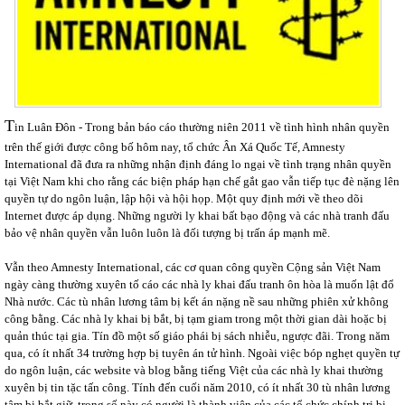
T
in Luân Đôn - Trong bản báo cáo thường niên 2011 về tình hình nhân quyền
trên thế giới được công bố hôm nay, tổ chức Ân Xá Quốc Tế, Amnesty
International đã đưa ra những nhận định đáng lo ngại về tình trạng nhân quyền
tại Việt Nam khi cho rằng các biện pháp hạn chế gắt gao vẫn tiếp tục đè nặng lên
quyền tự do ngôn luận, lập hội và hội họp. Một quy định mới về theo dõi
Internet được áp dụng. Những người ly khai bất bạo động và các nhà tranh đấu
bảo vệ nhân quyền vẫn luôn luôn là đối tượng bị trấn áp mạnh mẽ.
Vẫn theo Amnesty International, các cơ quan công quyền Cộng sản Việt Nam
ngày càng thường xuyên tố cáo các nhà ly khai đấu tranh ôn hòa là muốn lật đổ
Nhà nước. Các tù nhân lương tâm bị kết án nặng nề sau những phiên xử không
công bằng. Các nhà ly khai bị bắt, bị tạm giam trong một thời gian dài hoặc bị
quản thúc tại gia. Tín đồ một số giáo phái bị sách nhiễu, ngược đãi. Trong năm
qua, có ít nhất 34 trường hợp bị tuyên án tử hình. Ngoài việc bóp nghẹt quyền tự
do ngôn luận, các website và blog bằng tiếng Việt của các nhà ly khai thường
xuyên bị tin tặc tấn công. Tính đến cuối năm 2010, có ít nhất 30 tù nhân lương
tâm bị bắt giữ, trong số này có người là thành viên của các tổ chức chính trị bị