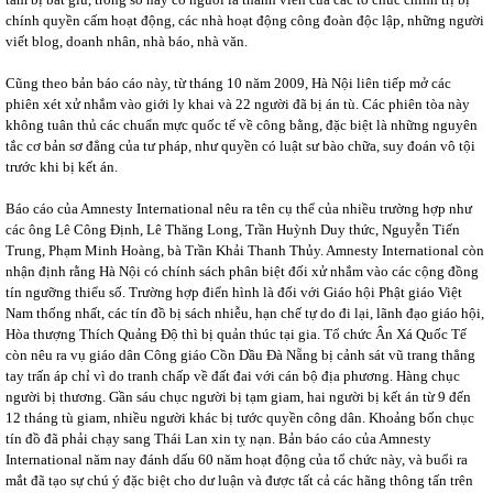
chính quyền cấm hoạt động, các nhà hoạt động công đoàn độc lập, những người
viết blog, doanh nhân, nhà báo, nhà văn.
Cũng theo bản báo cáo này, từ tháng 10 năm 2009, Hà Nội liên tiếp mở các
phiên xét xử nhắm vào giới ly khai và 22 người đã bị án tù. Các phiên tòa này
không tuân thủ các chuẩn mực quốc tế về công bằng, đặc biệt là những nguyên
tắc cơ bản sơ đẳng của tư pháp, như quyền có luật sư bào chữa, suy đoán vô tội
trước khi bị kết án.
Báo cáo của Amnesty International nêu ra tên cụ thể của nhiều trường hợp như
các ông Lê Công Định, Lê Thăng Long, Trần Huỳnh Duy thức, Nguyễn Tiến
Trung, Phạm Minh Hoàng, bà Trần Khải Thanh Thủy. Amnesty International còn
nhận định rằng Hà Nội có chính sách phân biệt đối xử nhắm vào các cộng đồng
tín ngưỡng thiểu số. Trường hợp điển hình là đối với Giáo hội Phật giáo Việt
Nam thống nhất, các tín đồ bị sách nhiễu, hạn chế tự do đi lại, lãnh đạo giáo hội,
Hòa thượng Thích Quảng Độ thì bị quản thúc tại gia. Tổ chức Ân Xá Quốc Tế
còn nêu ra vụ giáo dân Công giáo Cồn Dầu Đà Nẵng bị cảnh sát vũ trang thẳng
tay trấn áp chỉ vì do tranh chấp về đất đai với cán bộ địa phương. Hàng chục
người bị thương. Gần sáu chục người bị tạm giam, hai người bị kết án từ 9 đến
12 tháng tù giam, nhiều người khác bị tước quyền công dân. Khoảng bốn chục
tín đồ đã phải chạy sang Thái Lan xin tỵ nạn. Bản báo cáo của Amnesty
International năm nay đánh dấu 60 năm hoạt động của tổ chức này, và buổi ra
mắt đã tạo sự chú ý đặc biệt cho dư luận và được tất cả các hãng thông tấn trên