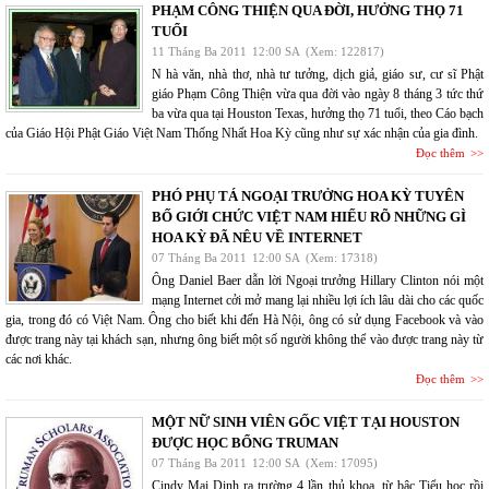
PHẠM CÔNG THIỆN QUA ĐỜI, HƯỞNG THỌ 71
TUỔI
11 Tháng Ba 2011
12:00 SA
(Xem: 122817)
N hà văn, nhà thơ, nhà tư tưởng, dịch giả, giáo sư, cư sĩ Phật
giáo Phạm Công Thiện vừa qua đời vào ngày 8 tháng 3 tức thứ
ba vừa qua tại Houston Texas, hưởng thọ 71 tuổi, theo Cáo bạch
của Giáo Hội Phật Giáo Việt Nam Thống Nhất Hoa Kỳ cũng như sự xác nhận của gia đình.
Đọc thêm
PHÓ PHỤ TÁ NGOẠI TRƯỞNG HOA KỲ TUYÊN
BỐ GIỚI CHỨC VIỆT NAM HIỂU RÕ NHỮNG GÌ
HOA KỲ ĐÃ NÊU VỀ INTERNET
07 Tháng Ba 2011
12:00 SA
(Xem: 17318)
Ông Daniel Baer dẫn lời Ngoại trưởng Hillary Clinton nói một
mạng Internet cởi mở mang lại nhiều lợi ích lâu dài cho các quốc
gia, trong đó có Việt Nam. Ông cho biết khi đến Hà Nội, ông có sử dụng Facebook và vào
được trang này tại khách sạn, nhưng ông biết một số người không thể vào được trang này từ
các nơi khác.
Đọc thêm
MỘT NỮ SINH VIÊN GỐC VIỆT TẠI HOUSTON
ĐƯỢC HỌC BỔNG TRUMAN
07 Tháng Ba 2011
12:00 SA
(Xem: 17095)
Cindy Mai Dinh ra trường 4 lần thủ khoa, từ bậc Tiểu học rồi