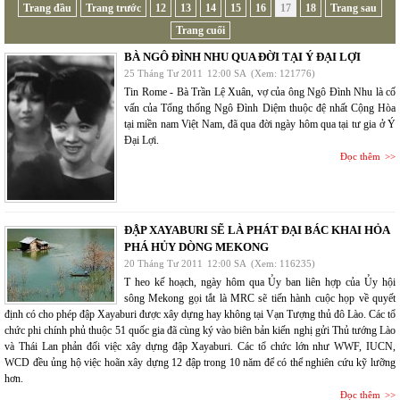
Trang đầu
Trang trước
12
13
14
15
16
17
18
Trang sau
Trang cuối
BÀ NGÔ ĐÌNH NHU QUA ĐỜI TẠI Ý ĐẠI LỢI
25 Tháng Tư 2011
12:00 SA
(Xem: 121776)
Tin Rome - Bà Trần Lệ Xuân, vợ của ông Ngô Đình Nhu là cố
vấn của Tổng thống Ngô Đình Diệm thuộc đệ nhất Cộng Hòa
tại miền nam Việt Nam, đã qua đời ngày hôm qua tại tư gia ở Ý
Đại Lợi.
Đọc thêm
ĐẬP XAYABURI SẼ LÀ PHÁT ĐẠI BÁC KHAI HỎA
PHÁ HỦY DÒNG MEKONG
20 Tháng Tư 2011
12:00 SA
(Xem: 116235)
T heo kế hoạch, ngày hôm qua Ủy ban liên hợp của Ủy hội
sông Mekong gọi tắt là MRC sẽ tiến hành cuộc họp về quyết
định có cho phép đập Xayaburi được xây dựng hay không tại Vạn Tượng thủ đô Lào. Các tổ
chức phi chính phủ thuộc 51 quốc gia đã cùng ký vào biên bản kiến nghị gửi Thủ tướng Lào
và Thái Lan phản đối việc xây dựng đập Xayaburi. Các tổ chức lớn như WWF, IUCN,
WCD đều ủng hộ việc hoãn xây dựng 12 đập trong 10 năm để có thể nghiên cứu kỹ lưỡng
hơn.
Đọc thêm