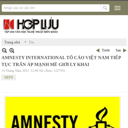
›
Trang nhà
Tin
Trước
Sau
AMNESTY INTERNATIONAL TỐ CÁO VIỆT NAM TIẾP
TỤC TRẤN ÁP MẠNH MẼ GIỚI LY KHAI
14 Tháng Năm 2011
12:00 SA
(Xem: 122793)
SBTN