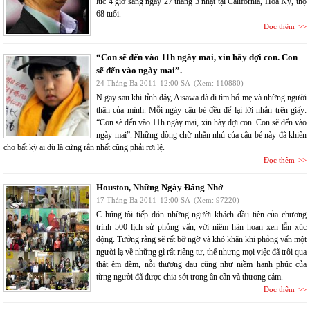
lúc 4 giờ sáng ngày 27 tháng 3 nhật tại California, Hoa Kỳ, thọ
68 tuổi.
Đọc thêm
“Con sẽ đến vào 11h ngày mai, xin hãy đợi con. Con
sẽ đến vào ngày mai”.
24 Tháng Ba 2011
12:00 SA
(Xem: 110880)
N gay sau khi tỉnh dậy, Aisawa đã đi tìm bố mẹ và những người
thân của mình. Mỗi ngày cậu bé đều để lại lời nhắn trên giấy:
“Con sẽ đến vào 11h ngày mai, xin hãy đợi con. Con sẽ đến vào
ngày mai”. Những dòng chữ nhắn nhủ của cậu bé này đã khiến
cho bất kỳ ai dù là cứng rắn nhất cũng phải rơi lệ.
Đọc thêm
Houston, Những Ngày Đáng Nhớ
17 Tháng Ba 2011
12:00 SA
(Xem: 97220)
C húng tôi tiếp đón những người khách đầu tiên của chương
trình 500 lịch sử phỏng vấn, với niềm hân hoan xen lẫn xúc
động. Tưởng rằng sẽ rất bỡ ngỡ và khó khăn khi phỏng vấn một
người lạ về những gì rất riêng tư, thế nhưng mọi việc đã trôi qua
thật êm đềm, nỗi thương đau cũng như niềm hạnh phúc của
từng người đã được chia sớt trong ân cần và thương cảm.
Đọc thêm