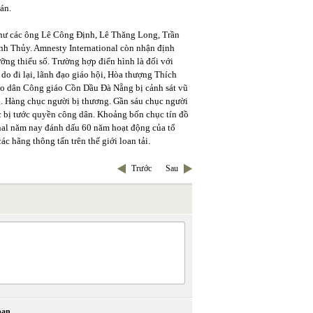
án.
 như các ông Lê Công Định, Lê Thăng Long, Trần
h Thủy. Amnesty International còn nhận định
ỡng thiểu số. Trường hợp điển hình là đối với
 do đi lại, lãnh đạo giáo hội, Hòa thượng Thích
iáo dân Công giáo Cồn Dầu Đà Nẵng bị cảnh sát vũ
ng. Hàng chục người bị thương. Gần sáu chục người
ác bị tước quyền công dân. Khoảng bốn chục tín đồ
onal năm nay đánh dấu 60 năm hoạt động của tổ
ác hãng thông tấn trên thế giới loan tải.
Trước
Sau
bạn