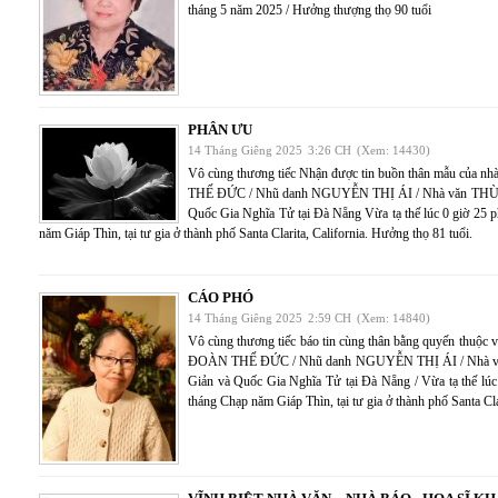
tháng 5 năm 2025 / Hưởng thượng thọ 90 tuổi
PHÂN ƯU
14 Tháng Giêng 2025
3:26 CH
(Xem: 14430)
Vô cùng thương tiếc Nhận được tin buồn thân mẫu của 
THẾ ĐỨC / Nhũ danh NGUYỄN THỊ ÁI / Nhà văn THÙY A
Quốc Gia Nghĩa Tử tại Đà Nẵng Vừa tạ thế lúc 0 giờ 25 
năm Giáp Thìn, tại tư gia ở thành phố Santa Clarita, California. Hưởng thọ 81 tuổi.
CÁO PHÓ
14 Tháng Giêng 2025
2:59 CH
(Xem: 14840)
Vô cùng thương tiếc báo tin cùng thân bằng quyến thuộc v
ĐOÀN THẾ ĐỨC / Nhũ danh NGUYỄN THỊ ÁI / Nhà văn
Giản và Quốc Gia Nghĩa Tử tại Đà Nẵng / Vừa tạ thế lú
tháng Chạp năm Giáp Thìn, tại tư gia ở thành phố Santa Cla