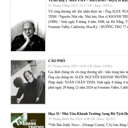
VĨNH BIỆT NHÀ VĂN – NHÀ BÁO - HỌA SĨ 
02 Tháng Giêng 2025
10:17 CH
(Xem: 20421)
Vô cùng thương tiếc khi nhận được tin / Ông A
TỊNH / Nguyên Nhà văn, Nhà báo, Họa sĩ KHÁNH TRƯỜ
(1990) / Sinh ngày 8 tháng 4 năm 1948, tại Đà Nẵng, 
Fountain Valley, California, Hoa-Kỳ. / HƯỞNG THỌ 77 t
CÁO PHÓ
02 Tháng Giêng 2025
10:03 CH
(Xem: 14385)
Gia đình chúng tôi vô cùng thương tiếc / trân trọng báo 
Ông của chúng tôi: ALEX NGUYỄN KHÁNH TRƯỜNG (N
Pháp danh: TOÀN CHÂN TỊNH; Sinh ngày 8 tháng 4 năm
phút ngày 29 tháng 12 năm 2024 tại Fountain Valley, Calif
Họa Sĩ / Nhà Văn Khánh Trường Sang Bờ Tịch D
29 Tháng Mười Hai 2024
9:58 CH
(Xem: 18552)
*Việt Báo Daily News - (Orange County, CA) Sau đúng h