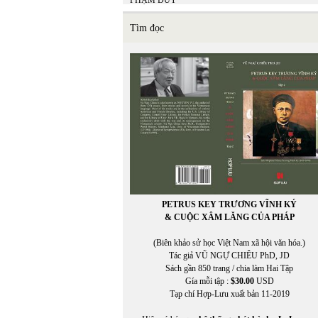
PHẠM DUY
Phạm Hiền Mây
Phạm Hoàng Quân
Tìm đọc
Phạm Hồng Ân
PHẠM HỒNG SƠN
Phạm Mạnh Hào chuyển ngữ
PHẠM NGỌC CẢNH NAM
PHẠM NGỌC LƯƠNG
Phạm Phú Cường (chuyển ngữ)
Phạm Phương
PHẠM QUANG TRUNG
PHẠM QUỐC BẢO
PHẠM QUYÊN CHI
PHẠM THANH NGHIÊN
In Trang
Phạm Thị Ngọc
PHẠM TRỌNG LUẬT
PETRUS KEY TRƯƠNG VĨNH KÝ
Phạm Tử Văn
& CUỘC XÂM LĂNG CỦA PHÁP
PHẠM TUYỀN
Phạm Vĩnh Cư
(Biên khảo sử học Việt Nam xã hội văn hóa.)
PHẠM VŨ THỊNH
Tác giả VŨ NGỰ CHIÊU PhD, JD
PHẠM VŨ THỊNH chuyển ngữ
Sách gần 850 trang / chia làm Hai Tập
Phạm Xuân Hy
Gía mỗi tập :
$30.00
USD
Phạm Xuân Hy chuyển ngữ
Tạp chí Hợp-Lưu xuất bản 11-2019
PHẠM XUÂN NGUYÊN
PHAN CHÍNH