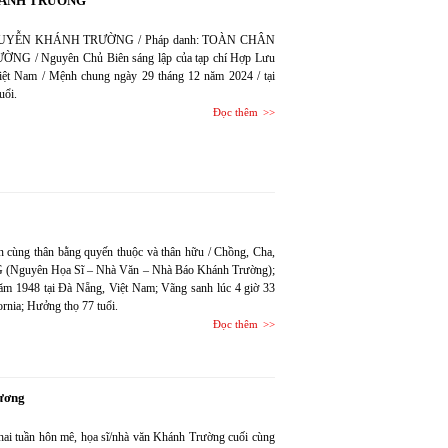
KHÁNH TRƯỜNG
LEX NGUYỄN KHÁNH TRƯỜNG / Pháp danh: TOÀN CHÂN
NG / Nguyên Chủ Biên sáng lập của tạp chí Hợp Lưu
Việt Nam / Mệnh chung ngày 29 tháng 12 năm 2024 / tại
uổi.
Đọc thêm
tin cùng thân bằng quyến thuộc và thân hữu / Chồng, Cha,
guyên Họa Sĩ – Nhà Văn – Nhà Báo Khánh Trường);
 1948 tại Đà Nẵng, Việt Nam; Vãng sanh lúc 4 giờ 33
ornia; Hưởng thọ 77 tuổi.
Đọc thêm
ương
ai tuần hôn mê, họa sĩ/nhà văn Khánh Trường cuối cùng