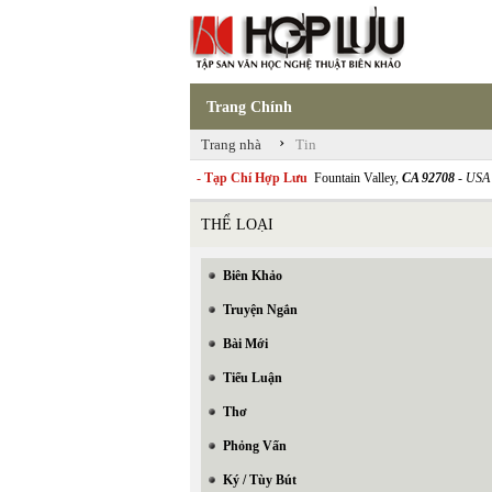
Trang Chính
›
Trang nhà
Tin
- Tạp Chí Hợp Lưu
Fountain Valley,
CA 92708
- USA
THỂ LOẠI
Biên Khảo
Truyện Ngắn
Bài Mới
Tiểu Luận
Thơ
Phỏng Vấn
Ký / Tùy Bút