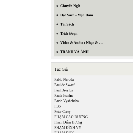
Chuyển Ngữ
Đọc Sách - Mạn Đàm
Tin Sách
Trích Đoạn
Video & Audio : Nhạc & . . .
TRANH VÀ ẢNH
Tác Giả
Pablo Neruda
Paul de Swaef
Paul Dreyfus
Paula Jeanine
Pavlo Vyshebaba
PBS
Peter Carey
PHẠM CAO DƯƠNG
Phạm Diễm Hương
PHẠM ĐÌNH VY