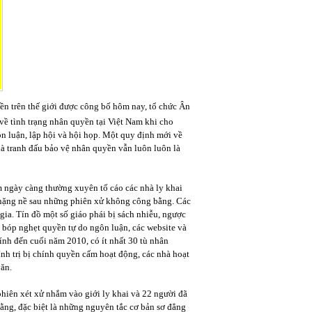
ền trên thế giới được công bố hôm nay, tổ chức Ân
về tình trạng nhân quyền tại Việt Nam khi cho
ôn luận, lập hội và hội họp. Một quy định mới về
hà tranh đấu bảo vệ nhân quyền vẫn luôn luôn là
 ngày càng thường xuyên tố cáo các nhà ly khai
n nặng nề sau những phiên xử không công bằng. Các
 gia. Tín đồ một số giáo phái bị sách nhiễu, ngược
c bóp nghẹt quyền tự do ngôn luận, các website và
Tính đến cuối năm 2010, có ít nhất 30 tù nhân
hính trị bị chính quyền cấm hoạt động, các nhà hoạt
văn.
phiên xét xử nhắm vào giới ly khai và 22 người đã
ằng, đặc biệt là những nguyên tắc cơ bản sơ đẳng