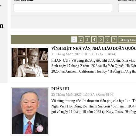
ữ:
m
1
2
3
4
5
6
7
Trang sau
VĨNH BIỆT NHÀ VĂN, NHÀ GIÁO DOÃN QUỐC
31 Tháng Mười 2025
10:09 CH
(Xem: 8844)
PHÂN ƯU / Vô cùng thương tiếc khi được tin: Nhà 
Sinh ngày 17 tháng 2 năm 1923 tại Hạ Yên Quyết, Hà Đôn
2025 / tại Anaheim California, Hoa Kỳ / Hưởng thượng thọ
PHÂN ƯU
25 Tháng Mười 2025
1:53 SA
(Xem: 8166)
Vô cùng thương tiếc khi được tin thân phụ của bạn Lưu 
Nghị Viên Hội Đồng Đô Thành Sài Gòn / Sinh năm 1934 t
gọi về ngày 11 tháng 10 năm 2025 tại Katy, Texas. /Hưởng