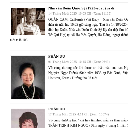
Nhà văn Doãn Quốc Sỹ (1923-2025) ra đi
14 Tháng Mười 2025
10:03 CH
(Xem: 11105)
QUẬN CAM, California (Việt Báo) -- Nhà văn Doãn Quốc
thản từ trần lúc 10:05 giờ sáng ngày Thứ Ba 14/10/2025 t
đình họ Doãn. Nhà văn Doãn Quốc Sỹ lấy tên thật làm b
Tết Quí Hợi) tại xã Hạ Yên Quyết, Hà Đông, ngoại thành
tuổi ta là 103.
PHÂN ƯU
01 Tháng Mười 2025
10:45 CH
(Xem: 9649)
Vô cùng thương tiếc khi được tin thân mẫu của bạn 
Nguyễn Ngọc Diễm) /Sinh năm 1933 tại Bắc Ninh, Việ
Houston, Texas./ Hưởng thọ 93 tuổi
PHÂN ƯU
17 Tháng Năm 2025
4:11 CH
(Xem: 15074)
Vô cùng thương tiếc / khi hay tin nhạc mẫu và thân m
TRẦN TRỊNH KIM NGỌC / Sinh ngày 7 tháng 1, năm 193