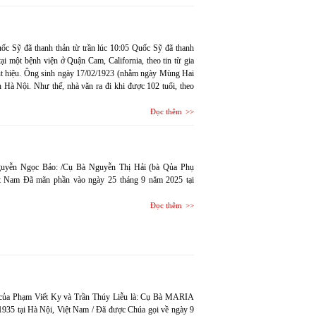
 Sỹ đã thanh thản từ trần lúc 10:05 Quốc Sỹ đã thanh
ại một bệnh viện ở Quận Cam, California, theo tin từ gia
út hiệu. Ông sinh ngày 17/02/1923 (nhằm ngày Mùng Hai
 Hà Nội. Như thế, nhà văn ra đi khi được 102 tuổi, theo
Đọc thêm
Nguyễn Ngọc Bảo: /Cụ Bà Nguyễn Thị Hải (bà Qủa Phụ
t Nam Đã mãn phần vào ngày 25 tháng 9 năm 2025 tại
Đọc thêm
ẫu của Phạm Viết Ky và Trần Thúy Liễu là: Cụ Bà MARIA
5 tại Hà Nội, Việt Nam / Đã được Chúa gọi về ngày 9