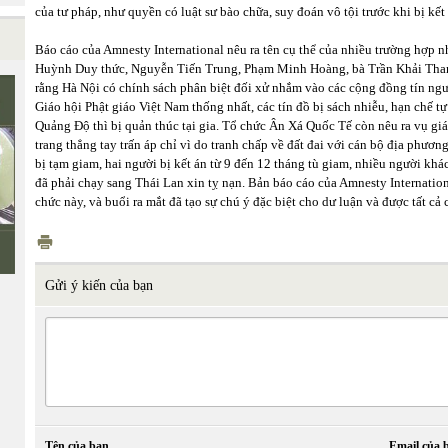
của tư pháp, như quyền có luật sư bào chữa, suy đoán vô tội trước khi bị kết 
Báo cáo của Amnesty International nêu ra tên cụ thể của nhiều trường hợp
Huỳnh Duy thức, Nguyễn Tiến Trung, Phạm Minh Hoàng, bà Trần Khải Than
rằng Hà Nội có chính sách phân biệt đối xử nhắm vào các cộng đồng tín ngư
Giáo hội Phật giáo Việt Nam thống nhất, các tín đồ bị sách nhiễu, hạn chế tự
Quảng Độ thì bị quản thúc tại gia. Tổ chức Ân Xá Quốc Tế còn nêu ra vụ g
trang thẳng tay trấn áp chỉ vì do tranh chấp về đất đai với cán bộ địa phươ
bị tạm giam, hai người bị kết án từ 9 đến 12 tháng tù giam, nhiều người kh
đã phải chạy sang Thái Lan xin tỵ nạn. Bản báo cáo của Amnesty Internati
chức này, và buổi ra mắt đã tạo sự chú ý đặc biệt cho dư luận và được tất cả c
Gửi ý kiến của bạn
Tên của bạn
Email của 