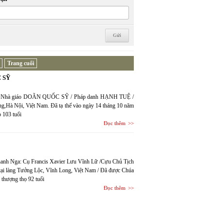
Trang cuối
 SỸ
văn, Nhà giáo DOÃN QUỐC SỸ / Pháp danh HẠNH TUỆ /
g,Hà Nội, Việt Nam. Đã tạ thế vào ngày 14 tháng 10 năm
 103 tuổi
Đọc thêm
Thanh Nga: Cụ Francis Xavier Lưu Vĩnh Lữ /Cựu Chủ Tịch
ại làng Tưởng Lộc, Vĩnh Long, Việt Nam / Đã được Chúa
 thượng thọ 92 tuổi
Đọc thêm