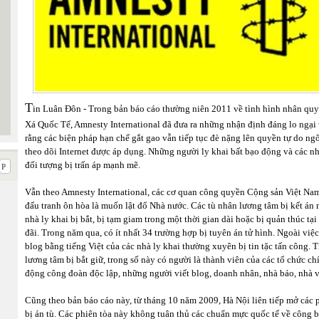
T
in Luân Đôn - Trong bản báo cáo thường niên 2011 về tình hình nhân quy
Xá Quốc Tế, Amnesty International đã đưa ra những nhận định đáng lo ngại 
rằng các biện pháp hạn chế gắt gao vẫn tiếp tục đè nặng lên quyền tự do ng
theo dõi Internet được áp dụng. Những người ly khai bất bạo động và các n
đối tượng bị trấn áp mạnh mẽ.
Vẫn theo Amnesty International, các cơ quan công quyền Cộng sản Việt Nam
đấu tranh ôn hòa là muốn lật đổ Nhà nước. Các tù nhân lương tâm bị kết á
nhà ly khai bị bắt, bị tạm giam trong một thời gian dài hoặc bị quản thúc tại
đãi. Trong năm qua, có ít nhất 34 trường hợp bị tuyên án tử hình. Ngoài việ
blog bằng tiếng Việt của các nhà ly khai thường xuyên bị tin tặc tấn công. 
lương tâm bị bắt giữ, trong số này có người là thành viên của các tổ chức c
động công đoàn độc lập, những người viết blog, doanh nhân, nhà báo, nhà 
Cũng theo bản báo cáo này, từ tháng 10 năm 2009, Hà Nội liên tiếp mở các 
bị án tù. Các phiên tòa này không tuân thủ các chuẩn mực quốc tế về công b