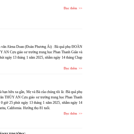
Đọc thêm
nhà văn Alena Doan (Đoàn Phương Ái) : Bà quả phụ ĐOÀN
N Cựu giáo sư trường trung học Phan Thanh Giản và
phút ngày 13 tháng 1 năm 2025, nhằm ngày 14 tháng Chạp
Đọc thêm
à bạn hữu xa gần, Mẹ và Bà của chúng tôi là: /Bà quả phụ
 THÙY AN Cựu giáo sư trường trung học Phan Thanh
c 0 giờ 25 phút ngày 13 tháng 1 năm 2025, nhằm ngày 14
rita, California. Hưởng thọ 81 tuổi.
Đọc thêm