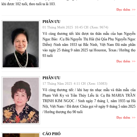
khi được 102 tuổi, theo tuổi ta là 103.
Đọc thêm
PHÂN ƯU
01 Tháng Mười 2025
10:45 CH
(Xem: 9674)
Vô cùng thương tiếc khi được tin thân mẫu của bạn Nguyễn
Ngọc Bảo: /Cụ Bà Nguyễn Thị Hải (bà Qủa Phụ Nguyễn Ngọc
Diễm) /Sinh năm 1933 tại Bắc Ninh, Việt Nam Đã mãn phần
vào ngày 25 tháng 9 năm 2025 tại Houston, Texas./ Hưởng thọ
93 tuổi
Đọc thêm
PHÂN ƯU
17 Tháng Năm 2025
4:11 CH
(Xem: 15083)
Vô cùng thương tiếc / khi hay tin nhạc mẫu và thân mẫu của
Phạm Viết Ky và Trần Thúy Liễu là: Cụ Bà MARIA TRẦN
TRỊNH KIM NGỌC / Sinh ngày 7 tháng 1, năm 1935 tại Hà
Nội, Việt Nam / Đã được Chúa gọi về ngày 9 tháng 5 năm 2025
/ Hưởng thượng thọ 90 tuổi
Đọc thêm
CÁO PHÓ