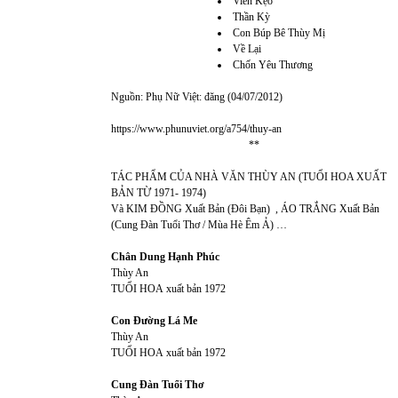
Viên Kẹo
Thần Kỳ
Con Búp Bê Thùy Mị
Về Lại
Chốn Yêu Thương
Nguồn: Phụ Nữ Việt: đăng (04/07/2012)
https://www.phunuviet.org/a754/thuy-an
**
TÁC PHẨM CỦA NHÀ VĂN THÙY AN (TUỔI HOA XUẤT
BẢN TỪ 1971- 1974)
Và KIM ĐỒNG Xuất Bản (Đôi Bạn) , ÁO TRẮNG Xuất Bản
(Cung Đàn Tuổi Thơ / Mùa Hè Êm Ả) …
Chân Dung Hạnh Phúc
Thùy An
TUỔI HOA
xuất bản 1972
Con Đường Lá Me
Thùy An
TUỔI HOA
xuất bản 1972
Cung Đàn Tuổi Thơ