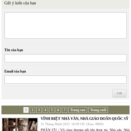
Gửi ý kiến của bạn
Tên của bạn
Email của bạn
1
2
3
4
5
6
7
Trang sau
Trang cuối
VĨNH BIỆT NHÀ VĂN, NHÀ GIÁO DOÃN QUỐC SỸ
31 Tháng Mười 2025
10:09 CH
(Xem: 8869)
PHÂN ƯU / Vô cùng thương tiếc khi được tin: Nhà văn, Nhà