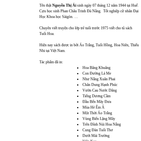
Tên thật
Nguyễn Thị Ái
sinh ngày 07 tháng 12 năm 1944 tại Huế.
Cựu học sinh Phan Châu Trinh Đà Nẵng. Tốt nghiệp cử nhân Đại
Học Khoa học Sàigòn. …
Chuyên viết truyện cho lớp trẻ tuổi trước 1975 viết cho tủ sách
Tuổi Hoa.
Hiện nay sách được in bởi Áo Trắng, Tuổi Hồng, Hoa Niên, Thiếu
Nhi tại Việt Nam.
Tác phẩm đã in:
Hoa Bâng Khuâng
Con Đường Lá Me
Như Nắng Xuân Phai
Chân Dung Hạnh Phúc
Vườn Cau Nước Dâng
Tiếng Dương Cầm
Đầu Bến Mây Đưa
Mùa Hè Êm Ả
Một Thời Áo Trắng
Vùng Biển Lặng Mây
Trên Đỉnh Núi Hoa Nắng
Cung Đàn Tuổi Thơ
Dưới Mái Trường