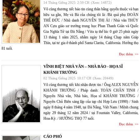
14 Tháng Giêng 2025
2:59 CH
(Xem: 14872)
Vô cùng thương tiếc báo tin cùng thân bằng quyến thuộc và bạn
hữu xa gần, Mẹ và Bà của chúng tôi là: /Bà quả phụ ĐOÀN
THẾ ĐỨC / Nhũ danh NGUYỄN THỊ ÁI / Nhà văn THÙY
AN Cựu giáo sư trường trung học Phan Thanh Giản và Quốc
Gia Nghĩa Tử tại Đà Nẵng / Vừa tạ thế lúc 0 giờ 25 phút ngày
13 tháng 1 năm 2025, nhằm ngày 14 tháng Chạp năm Giáp
Thìn, tại tư gia ở thành phố Santa Clarita, California. Hưởng thọ
81 tuổi.
Đọc thêm
VĨNH BIỆT NHÀ VĂN – NHÀ BÁO - HỌA SĨ
KHÁNH TRƯỜNG
02 Tháng Giêng 2025
10:17 CH
(Xem: 20449)
Vô cùng thương tiếc khi nhận được tin / Ông ALEX NGUYỄN
KHÁNH TRƯỜNG / Pháp danh: TOÀN CHÂN TỊNH /
Nguyên Nhà văn, Nhà báo, Họa sĩ KHÁNH TRƯỜNG /
Nguyên Chủ Biên sáng lập của tạp chí Hợp Lưu (1990) / Sinh
ngày 8 tháng 4 năm 1948, tại Đà Nẵng, Việt Nam / Mệnh chung
ngày 29 tháng 12 năm 2024 / tại Fountain Valley, California,
Hoa-Kỳ. / HƯỞNG THỌ 77 tuổi.
Đọc thêm
CÁO PHÓ