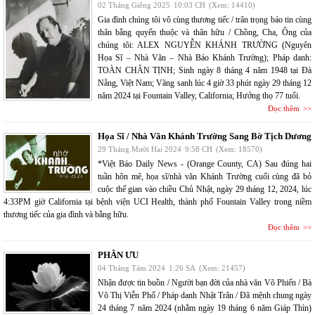
02 Tháng Giêng 2025
10:03 CH
(Xem: 14410)
Gia đình chúng tôi vô cùng thương tiếc / trân trọng báo tin cùng
thân bằng quyến thuộc và thân hữu / Chồng, Cha, Ông của
chúng tôi: ALEX NGUYỄN KHÁNH TRƯỜNG (Nguyên
Họa Sĩ – Nhà Văn – Nhà Báo Khánh Trường); Pháp danh:
TOÀN CHÂN TỊNH; Sinh ngày 8 tháng 4 năm 1948 tại Đà
Nẵng, Việt Nam; Vãng sanh lúc 4 giờ 33 phút ngày 29 tháng 12
năm 2024 tại Fountain Valley, California; Hưởng thọ 77 tuổi.
Đọc thêm
Họa Sĩ / Nhà Văn Khánh Trường Sang Bờ Tịch Dương
29 Tháng Mười Hai 2024
9:58 CH
(Xem: 18570)
*Việt Báo Daily News - (Orange County, CA) Sau đúng hai
tuần hôn mê, họa sĩ/nhà văn Khánh Trường cuối cùng đã bỏ
cuộc thế gian vào chiều Chủ Nhật, ngày 29 tháng 12, 2024, lúc
4:33PM giờ California tại bệnh viện UCI Health, thành phố Fountain Valley trong niềm
thương tiếc của gia đình và bằng hữu.
Đọc thêm
PHÂN ƯU
04 Tháng Tám 2024
1:26 SA
(Xem: 21457)
Nhận được tin buồn / Người bạn đời của nhà văn Võ Phiến / Bà
Võ Thị Viễn Phố / Pháp danh Nhật Trân / Đã mệnh chung ngày
24 tháng 7 năm 2024 (nhằm ngày 19 tháng 6 năm Giáp Thìn)