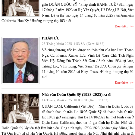
giáo DOÃN QUỐC SỸ / Pháp danh HẠNH TUỆ / Sinh ngày
17 tháng 2 năm 1923 tại Hạ Yên Quyết, Hà Đông,Hà Nội, Việt
Nam. Đã tạ thế vào ngày 14 tháng 10 năm 2025 / tại Anaheim
California, Hoa Kỳ / Hưởng thượng thọ 103 tuổi
Đọc thêm
PHÂN ƯU
25 Tháng Mười 2025
1:53 SA
(Xem: 8182)
Vô cùng thương tiếc khi được tin thân phụ của bạn Lưu Thanh
Nga: Cụ Francis Xavier Lưu Vĩnh Lữ /Cựu Chủ Tịch Nghị
Viên Hội Đồng Đô Thành Sài Gòn / Sinh năm 1934 tại làng
Tưởng Lộc, Vĩnh Long, Việt Nam / Đã được Chúa gọi về ngày
11 tháng 10 năm 2025 tại Katy, Texas. /Hưởng thượng thọ 92
tuổi
Đọc thêm
Nhà văn Doãn Quốc Sỹ (1923-2025) ra đi
14 Tháng Mười 2025
10:03 CH
(Xem: 11132)
QUẬN CAM, California (Việt Báo) -- Nhà văn Doãn Quốc Sỹ
đã thanh thản từ trần lúc 10:05 Quốc Sỹ đã thanh thản từ trần
lúc 10:05 giờ sáng ngày Thứ Ba 14/10/2025 tại một bệnh viện ở
Quận Cam, California, theo tin từ gia đình họ Doãn. Nhà văn
Doãn Quốc Sỹ lấy tên thật làm bút hiệu. Ông sinh ngày 17/02/1923 (nhằm ngày Mùng Hai
Tết Quí Hợi) tại xã Hạ Yên Quyết, Hà Đông, ngoại thành Hà Nội. Như thế, nhà văn ra đi