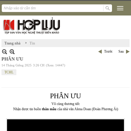
›
Trang nhà
Tin
Trước
Sau
PHÂN ƯU
14 Tháng Giêng 2025
3:26 CH
(Xem: 14447)
TCHL
PHÂN ƯU
Vô cùng thương tiếc
Nhận được tin buồn
thân mẫu
của nhà văn Alena Doan (Đoàn Phương Ái)