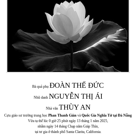
ĐOÀN THẾ ĐỨC
Bà quả phụ
NGUYỄN THỊ ÁI
Nhũ danh
THÙY AN
Nhà văn
Cựu giáo sư trường trung học
Phan Thanh Giản
và
Quốc Gia Nghĩa Tử tại Đà Nẵng
Vừa tạ thế lúc 0 giờ 25 phút ngày 13 tháng 1 năm 2025,
nhằm ngày 14 tháng Chạp năm Giáp Thìn,
tại tư gia ở thành phố Santa Clarita, California.