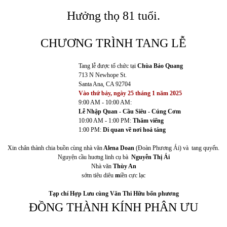
Hưởng thọ 81 tuổi.
CHƯƠNG TRÌNH TANG LỄ
Tang lễ được tổ chức tại
Chùa Bảo Quang
713 N Newhope St.
Santa Ana, CA 92704
Vào thứ bảy, ngày 25 tháng 1 năm 2025
9:00 AM - 10:00 AM:
Lễ Nhập Quan - Cầu Siêu - Cúng Cơm
10:00 AM - 1:00 PM:
Thăm viếng
1:00 PM:
Di quan về nơi hoả táng
Xin chân thành chia buồn cùng nhà văn
Alena Doan
(Đoàn Phương Ái) và tang quyến.
Nguyện cầu huơng linh cụ bà
Nguyễn Thị Ái
Nhà văn
Thùy An
sớm tiêu diêu
m
iền cực lạc
Tạp chí Hợp Lưu cùng Văn Thi Hữu bốn phương
ĐỒNG THÀNH KÍNH PHÂN ƯU