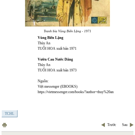
Tranh bìa Vùng Biển Lặng - 1971
Vùng Biển Lặng
Thùy An
TUỔI HOA
xuất bản 1971
Vườn Cau Nước Dâng
Thùy An
TUỔI HOA
xuất bản 1973
Nguồn:
Việt messenger (EBOOKS)
https://vietmessenger.com/books/?author=thuy%20an
TCHL
Trước
Sau