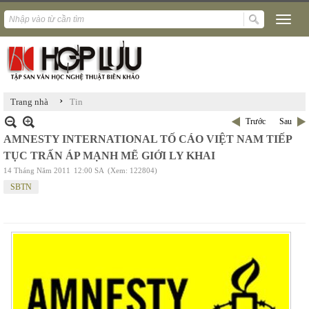
›
Trang nhà
Tin
Trước
Sau
AMNESTY INTERNATIONAL TỐ CÁO VIỆT NAM TIẾP
TỤC TRẤN ÁP MẠNH MẼ GIỚI LY KHAI
14 Tháng Năm 2011
12:00 SA
(Xem: 122804)
SBTN