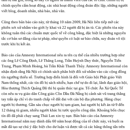
chính quyền cấm hoạt động, các nhà hoạt động công đoàn độc lập, những người
viết blog, doanh nhân, nhà báo, nhà văn.
Cũng theo bản báo cáo này, từ tháng 10 năm 2009, Hà Nội liên tiếp mở các
phiên xét xử nhắm vào giới ly khai và 22 người đã bị án tù. Các phiên tòa này
không tuân thủ các chuẩn mực quốc tế về công bằng, đặc biệt là những nguyên
tắc cơ bản sơ đẳng của tư pháp, như quyền có luật sư bào chữa, suy đoán vô tội
trước khi bị kết án.
Báo cáo của Amnesty International nêu ra tên cụ thể của nhiều trường hợp như
các ông Lê Công Định, Lê Thăng Long, Trần Huỳnh Duy thức, Nguyễn Tiến
Trung, Phạm Minh Hoàng, bà Trần Khải Thanh Thủy. Amnesty International còn
nhận định rằng Hà Nội có chính sách phân biệt đối xử nhắm vào các cộng đồng
tín ngưỡng thiểu số. Trường hợp điển hình là đối với Giáo hội Phật giáo Việt
Nam thống nhất, các tín đồ bị sách nhiễu, hạn chế tự do đi lại, lãnh đạo giáo hội,
Hòa thượng Thích Quảng Độ thì bị quản thúc tại gia. Tổ chức Ân Xá Quốc Tế
còn nêu ra vụ giáo dân Công giáo Cồn Dầu Đà Nẵng bị cảnh sát vũ trang thẳng
tay trấn áp chỉ vì do tranh chấp về đất đai với cán bộ địa phương. Hàng chục
người bị thương. Gần sáu chục người bị tạm giam, hai người bị kết án từ 9 đến
12 tháng tù giam, nhiều người khác bị tước quyền công dân. Khoảng bốn chục
tín đồ đã phải chạy sang Thái Lan xin tỵ nạn. Bản báo cáo của Amnesty
International năm nay đánh dấu 60 năm hoạt động của tổ chức này, và buổi ra
mắt đã tạo sự chú ý đặc biệt cho dư luận và được tất cả các hãng thông tấn trên