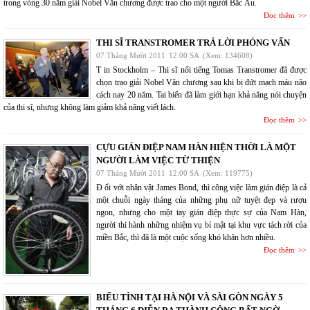
trong vòng 30 năm giải Nobel Văn chương được trao cho một người Bắc Âu.
Đọc thêm
THI SĨ TRANSTROMER TRẢ LỜI PHỎNG VẤN
07 Tháng Mười 2011
12:00 SA
(Xem: 134608)
T in Stockholm – Thi sĩ nổi tiếng Tomas Transtromer đã được
chọn trao giải Nobel Văn chương sau khi bị đứt mạch máu não
cách nay 20 năm. Tai biến đã làm giới hạn khả năng nói chuyện
của thi sĩ, nhưng không làm giảm khả năng viết lách.
Đọc thêm
CỰU GIÁN ĐIỆP NAM HÀN HIỆN THỜI LÀ MỘT
NGƯỜI LÀM VIỆC TỪ THIỆN
07 Tháng Mười 2011
12:00 SA
(Xem: 119775)
Đ ối với nhân vật James Bond, thì công việc làm gián điệp là cả
một chuỗi ngày tháng của những phụ nữ tuyệt đẹp và rượu
ngon, nhưng cho một tay gián điệp thực sự của Nam Hàn,
người thi hành những nhiệm vụ bí mật tại khu vực tách rời của
miền Bắc, thì đã là một cuộc sống khó khăn hơn nhiều.
Đọc thêm
BIỂU TÌNH TẠI HÀ NỘI VÀ SÀI GÒN NGÀY 5