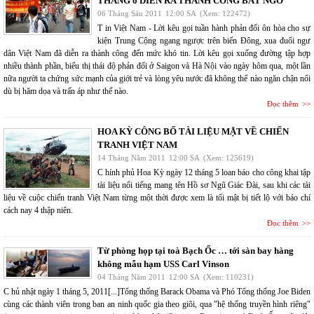
THÁNG 6 DIỄN RA THÀNH CÔNG BẤT NGỜ
06 Tháng Sáu 2011
12:00 SA
(Xem: 122472)
T in Việt Nam - Lời kêu gọi tuần hành phản đối ôn hòa cho sự
kiện Trung Cộng ngang ngược trên biển Đông, xua đuổi ngư
dân Việt Nam đã diễn ra thành công đến mức khó tin. Lời kêu gọi xuống đường tập hợp
nhiều thành phần, biểu thị thái độ phản đối ở Saigon và Hà Nội vào ngày hôm qua, một lần
nữa người ta chứng sức mạnh của giới trẻ và lòng yêu nước đã không thể nào ngăn chận nổi
dù bị hăm dọa và trấn áp như thế nào.
Đọc thêm
HOA KỲ CÔNG BỐ TÀI LIỆU MẬT VỀ CHIẾN
TRANH VIỆT NAM
14 Tháng Năm 2011
12:00 SA
(Xem: 125619)
C hính phủ Hoa Kỳ ngày 12 tháng 5 loan báo cho công khai tập
tài liệu nổi tiếng mang tên Hồ sơ Ngũ Giác Đài, sau khi các tài
liệu về cuộc chiến tranh Việt Nam từng một thời được xem là tối mật bị tiết lộ với báo chí
cách nay 4 thập niên.
Đọc thêm
Từ phòng họp tại toà Bạch Ốc … tới sàn bay hàng
không mẫu hạm USS Carl Vinson
04 Tháng Năm 2011
12:00 SA
(Xem: 110231)
C hủ nhật ngày 1 tháng 5, 2011[...]Tổng thống Barack Obama và Phó Tổng thống Joe Biden
cùng các thành viên trong ban an ninh quốc gia theo giõi, qua "hệ thống truyền hình riêng"