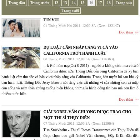
Trang đầu
Trang trước
12
13
14
15
16
17
18
Trang sau
Trang cuối
TIN VUI
01 Tháng Mười Hai 2011
12:00 SA
(Xem: 132147)
Đọc thêm
DỰ LUẬT CẤM NHẬP CẢNG VI CÁ VÀO
CALIFORNIA TRỞ THÀNH LUẬT
08 Tháng Mười 2011
12:00 SA
(Xem: 126363)
... k ể từ hôm nay(Oct 8-2011) , người ta không còn mua vi cá ở
California được nữa. Thống Đốc tiểu bang California đã ký ban
hành luật cấm thủ đắc và bán vi cá nhập cảng vào California. Trong bản tuyên bố sau khi ký
ban hành luật, Thống Đốc Jerry Brown nói rằng việc cắt những vi của những con cá mập
còn sống và ném thân chúng xuống biển không những là hành động tàn bạo mà còn làm ô
nhiễm nước biển.
Đọc thêm
GIẢI NOBEL VĂN CHƯƠNG ĐƯỢC TRAO CHO
MỘT THI SĨ THỤY ĐIỂN
07 Tháng Mười 2011
12:00 SA
(Xem: 123964)
T in Stockholm - Thi sĩ Tomas Transtromer của Thụy Điển đã
được chọn trao giải Nobel Văn chương. Đây là lần đầu tiên