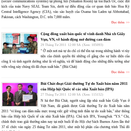
(secure communications systems) tại phòng hội (Situation Room) tại toà Bạch Ốc, cuộc đột
kích của toán Navy SEAL Team Six, dưới sự điều động của cơ quan tình báo Hoa Kỳ
Central Intelligence Agency (CIA), vào sào huyệt của Osama bin Laden tại Abbottabad,
Pakistan, cách Washington, D.C. trên 7,000 miles.
Đọc thêm
Cộng đồng xuất bản quốc tế vinh danh Nhà xb Giấy
Vụn, VN, về hành động mở đường can đảm
29 Tháng Tư 2011
12:00 SA
(Xem: 105093)
" Ở một nơi mà tự do chỉ có thể tồn tại trong những hành vi tùy
tiện của chính quyền thì những cố gắng cho sự hiện diện của
công lí và tình người dường như là vô nghĩa, và để hành động cho những điều tưởng như
viển vông này chúng tôi đã chọn xuất bản." (Bùi Chát)
Đọc thêm
Bùi Chát đoạt Giải thưởng Tự do Xuất bản năm 2011
của Hiệp hội Quôc tế các nhà Xuất bản (IPA)
27 Tháng Tư 2011
12:00 SA
(Xem: 115152)
N hà thơ Bùi Chát, người sáng lập nhà xuất bản Giấy Vụn ở
Việt Nam, đã giành được Giải thưởng Tự do Xuất bản năm
2011 “vì lòng can đảm mẫu mực trong việc giữ vững tinh thần tự do xuất bản,” như thông
báo của Hiệp hội Quốc tế các nhà Xuất bản (IPA). Chủ tịch IPA, YoungSuk “Y.S.” Chi,
chính thức trao giải thưởng năm nay tại một buổi lễ do Hội chợ Sách Buenos Aires lần thứ
37 tổ chức vào ngày 25 tháng Tư năm 2011, như một bộ phận của chương trình Thủ đô