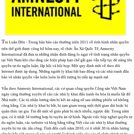
T
in Luân Đôn - Trong bản báo cáo thường niên 2011 về tình hình nhân quyền
trên thế giới được công bố hôm nay, tổ chức Ân Xá Quốc Tế, Amnesty
International đã đưa ra những nhận định đáng lo ngại về tình trạng nhân quyền
tại Việt Nam khi cho rằng các biện pháp hạn chế gắt gao vẫn tiếp tục đè nặng lên
quyền tự do ngôn luận, lập hội và hội họp. Một quy định mới về theo dõi
Internet được áp dụng. Những người ly khai bất bạo động và các nhà tranh đấu
bảo vệ nhân quyền vẫn luôn luôn là đối tượng bị trấn áp mạnh mẽ.
Vẫn theo Amnesty International, các cơ quan công quyền Cộng sản Việt Nam
ngày càng thường xuyên tố cáo các nhà ly khai đấu tranh ôn hòa là muốn lật đổ
Nhà nước. Các tù nhân lương tâm bị kết án nặng nề sau những phiên xử không
công bằng. Các nhà ly khai bị bắt, bị tạm giam trong một thời gian dài hoặc bị
quản thúc tại gia. Tín đồ một số giáo phái bị sách nhiễu, ngược đãi. Trong năm
qua, có ít nhất 34 trường hợp bị tuyên án tử hình. Ngoài việc bóp nghẹt quyền tự
do ngôn luận, các website và blog bằng tiếng Việt của các nhà ly khai thường
xuyên bị tin tặc tấn công. Tính đến cuối năm 2010, có ít nhất 30 tù nhân lương
tâm bị bắt giữ, trong số này có người là thành viên của các tổ chức chính trị bị