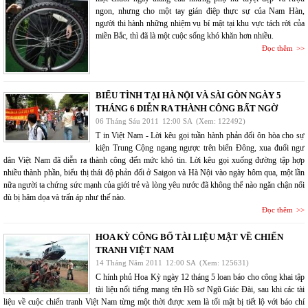
ngon, nhưng cho một tay gián điệp thực sự của Nam Hàn,
người thi hành những nhiệm vụ bí mật tại khu vực tách rời của
miền Bắc, thì đã là một cuộc sống khó khăn hơn nhiều.
Đọc thêm
BIỂU TÌNH TẠI HÀ NỘI VÀ SÀI GÒN NGÀY 5
THÁNG 6 DIỄN RA THÀNH CÔNG BẤT NGỜ
06 Tháng Sáu 2011
12:00 SA
(Xem: 122492)
T in Việt Nam - Lời kêu gọi tuần hành phản đối ôn hòa cho sự
kiện Trung Cộng ngang ngược trên biển Đông, xua đuổi ngư
dân Việt Nam đã diễn ra thành công đến mức khó tin. Lời kêu gọi xuống đường tập hợp
nhiều thành phần, biểu thị thái độ phản đối ở Saigon và Hà Nội vào ngày hôm qua, một lần
nữa người ta chứng sức mạnh của giới trẻ và lòng yêu nước đã không thể nào ngăn chận nổi
dù bị hăm dọa và trấn áp như thế nào.
Đọc thêm
HOA KỲ CÔNG BỐ TÀI LIỆU MẬT VỀ CHIẾN
TRANH VIỆT NAM
14 Tháng Năm 2011
12:00 SA
(Xem: 125631)
C hính phủ Hoa Kỳ ngày 12 tháng 5 loan báo cho công khai tập
tài liệu nổi tiếng mang tên Hồ sơ Ngũ Giác Đài, sau khi các tài
liệu về cuộc chiến tranh Việt Nam từng một thời được xem là tối mật bị tiết lộ với báo chí