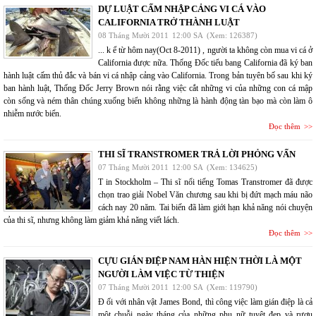
DỰ LUẬT CẤM NHẬP CẢNG VI CÁ VÀO
CALIFORNIA TRỞ THÀNH LUẬT
08 Tháng Mười 2011
12:00 SA
(Xem: 126387)
... k ể từ hôm nay(Oct 8-2011) , người ta không còn mua vi cá ở
California được nữa. Thống Đốc tiểu bang California đã ký ban
hành luật cấm thủ đắc và bán vi cá nhập cảng vào California. Trong bản tuyên bố sau khi ký
ban hành luật, Thống Đốc Jerry Brown nói rằng việc cắt những vi của những con cá mập
còn sống và ném thân chúng xuống biển không những là hành động tàn bạo mà còn làm ô
nhiễm nước biển.
Đọc thêm
THI SĨ TRANSTROMER TRẢ LỜI PHỎNG VẤN
07 Tháng Mười 2011
12:00 SA
(Xem: 134625)
T in Stockholm – Thi sĩ nổi tiếng Tomas Transtromer đã được
chọn trao giải Nobel Văn chương sau khi bị đứt mạch máu não
cách nay 20 năm. Tai biến đã làm giới hạn khả năng nói chuyện
của thi sĩ, nhưng không làm giảm khả năng viết lách.
Đọc thêm
CỰU GIÁN ĐIỆP NAM HÀN HIỆN THỜI LÀ MỘT
NGƯỜI LÀM VIỆC TỪ THIỆN
07 Tháng Mười 2011
12:00 SA
(Xem: 119790)
Đ ối với nhân vật James Bond, thì công việc làm gián điệp là cả
một chuỗi ngày tháng của những phụ nữ tuyệt đẹp và rượu