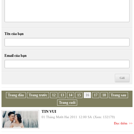
Tên của bạn
Email của bạn
Trang đầu
Trang trước
12
13
14
15
16
17
18
Trang sau
Trang cuối
TIN VUI
01 Tháng Mười Hai 2011
12:00 SA
(Xem: 132179)
Đọc thêm