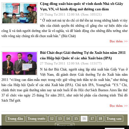
Cộng đồng xuất bản quốc tế vinh danh Nhà xb Giấy
Vụn, VN, về hành động mở đường can đảm
29 Tháng Tư 2011
12:00 SA
(Xem: 105121)
" Ở một nơi mà tự do chỉ có thể tồn tại trong những hành vi tùy
tiện của chính quyền thì những cố gắng cho sự hiện diện của
công lí và tình người dường như là vô nghĩa, và để hành động cho những điều tưởng như
viển vông này chúng tôi đã chọn xuất bản." (Bùi Chát)
Đọc thêm
Bùi Chát đoạt Giải thưởng Tự do Xuất bản năm 2011
của Hiệp hội Quôc tế các nhà Xuất bản (IPA)
27 Tháng Tư 2011
12:00 SA
(Xem: 115177)
N hà thơ Bùi Chát, người sáng lập nhà xuất bản Giấy Vụn ở
Việt Nam, đã giành được Giải thưởng Tự do Xuất bản năm
2011 “vì lòng can đảm mẫu mực trong việc giữ vững tinh thần tự do xuất bản,” như thông
báo của Hiệp hội Quốc tế các nhà Xuất bản (IPA). Chủ tịch IPA, YoungSuk “Y.S.” Chi,
chính thức trao giải thưởng năm nay tại một buổi lễ do Hội chợ Sách Buenos Aires lần thứ
37 tổ chức vào ngày 25 tháng Tư năm 2011, như một bộ phận của chương trình Thủ đô
Sách Thế giới.
Đọc thêm
Trang đầu
Trang trước
12
13
14
15
16
17
18
Trang sau
Trang cuối