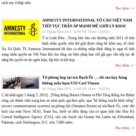
cách nay 4 thập niên.
Đọc thêm
AMNESTY INTERNATIONAL TỐ CÁO VIỆT NAM
TIẾP TỤC TRẤN ÁP MẠNH MẼ GIỚI LY KHAI
14 Tháng Năm 2011
12:00 SA
(Xem: 122825)
T in Luân Đôn - Trong bản báo cáo thường niên 2011 về tình
hình nhân quyền trên thế giới được công bố hôm nay, tổ chức
Ân Xá Quốc Tế, Amnesty International đã đưa ra những nhận định đáng lo ngại về tình
trạng nhân quyền tại Việt Nam khi cho rằng các biện pháp hạn chế gắt gao vẫn tiếp tục đè
nặng lên quyền tự do ngôn luận, lập hội và hội họp.
Đọc thêm
Từ phòng họp tại toà Bạch Ốc … tới sàn bay hàng
không mẫu hạm USS Carl Vinson
04 Tháng Năm 2011
12:00 SA
(Xem: 110250)
C hủ nhật ngày 1 tháng 5, 2011[...]Tổng thống Barack Obama và Phó Tổng thống Joe Biden
cùng các thành viên trong ban an ninh quốc gia theo giõi, qua "hệ thống truyền hình riêng"
(secure communications systems) tại phòng hội (Situation Room) tại toà Bạch Ốc, cuộc đột
kích của toán Navy SEAL Team Six, dưới sự điều động của cơ quan tình báo Hoa Kỳ
Central Intelligence Agency (CIA), vào sào huyệt của Osama bin Laden tại Abbottabad,
Pakistan, cách Washington, D.C. trên 7,000 miles.
Đọc thêm