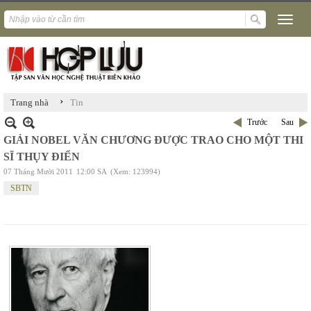
›
Trang nhà
Tin
Trước
Sau
GIẢI NOBEL VĂN CHƯƠNG ĐƯỢC TRAO CHO MỘT THI
SĨ THỤY ĐIỂN
07 Tháng Mười 2011
12:00 SA
(Xem: 123994)
SBTN