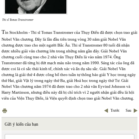
Thi sĩ Tomas Transtromer
T
in Stockholm - Thi sĩ Tomas Transtromer của Thụy Điển đã được chọn trao giải
Nobel Văn chương. Đây là lần đầu tiên trong vòng 30 năm giải Nobel Văn
chương được trao cho một người Bắc Âu. Thi sĩ Transtromer 80 tuổi đã nhận
được nhiều giải văn chương lớn trong những năm gần đây. Giải Nobel Văn
chương cuối cùng trao cho 2 nhà văn Thụy Điển là vào năm 1974. Ông
Transtromer đã từng bị đứt mạch máu não trong năm 1990. Sáng tác của ông đã
được coi là có sắc thái kinh tế, chính xác và ẩn dụ sâu sắc. Giải Nobel Văn
chương là giải thứ 4 được công bố theo tuần tự thông báo giải Y học trong ngày
thứ Hai, giải Vật lý trong ngày thứ Ba, giải Hoá học trong ngày
thứ Tư
. Giải
Nobel Văn chương năm 1974 đã được trao cho 2 nhà văn Eyvind Johnson và
Harry Martinson, nhưng điều này đã bị chỉ trích vì 2 người nhận giải đều là hội
viên của Viện Thụy Điển, là Viện quyết định chọn trao giải Nobel Văn chương.
Trước
Sau
Gửi ý kiến của bạn