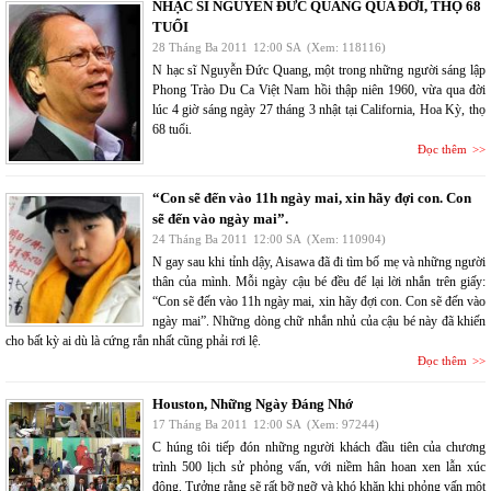
NHẠC SĨ NGUYỄN ĐỨC QUANG QUA ĐỜI, THỌ 68
TUỔI
28 Tháng Ba 2011
12:00 SA
(Xem: 118116)
N hạc sĩ Nguyễn Đức Quang, một trong những người sáng lập
Phong Trào Du Ca Việt Nam hồi thập niên 1960, vừa qua đời
lúc 4 giờ sáng ngày 27 tháng 3 nhật tại California, Hoa Kỳ, thọ
68 tuổi.
Đọc thêm
“Con sẽ đến vào 11h ngày mai, xin hãy đợi con. Con
sẽ đến vào ngày mai”.
24 Tháng Ba 2011
12:00 SA
(Xem: 110904)
N gay sau khi tỉnh dậy, Aisawa đã đi tìm bố mẹ và những người
thân của mình. Mỗi ngày cậu bé đều để lại lời nhắn trên giấy:
“Con sẽ đến vào 11h ngày mai, xin hãy đợi con. Con sẽ đến vào
ngày mai”. Những dòng chữ nhắn nhủ của cậu bé này đã khiến
cho bất kỳ ai dù là cứng rắn nhất cũng phải rơi lệ.
Đọc thêm
Houston, Những Ngày Đáng Nhớ
17 Tháng Ba 2011
12:00 SA
(Xem: 97244)
C húng tôi tiếp đón những người khách đầu tiên của chương
trình 500 lịch sử phỏng vấn, với niềm hân hoan xen lẫn xúc
động. Tưởng rằng sẽ rất bỡ ngỡ và khó khăn khi phỏng vấn một