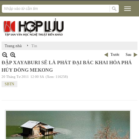
›
Trang nhà
Tin
Trước
Sau
ĐẬP XAYABURI SẼ LÀ PHÁT ĐẠI BÁC KHAI HỎA PHÁ
HỦY DÒNG MEKONG
20 Tháng Tư 2011
12:00 SA
(Xem: 116258)
SBTN