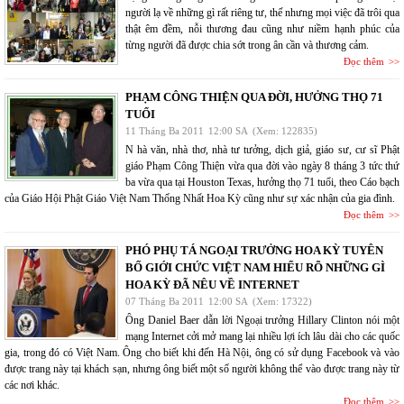
người lạ về những gì rất riêng tư, thế nhưng mọi việc đã trôi qua
thật êm đềm, nỗi thương đau cũng như niềm hạnh phúc của
từng người đã được chia sớt trong ân cần và thương cảm.
Đọc thêm
PHẠM CÔNG THIỆN QUA ĐỜI, HƯỞNG THỌ 71
TUỔI
11 Tháng Ba 2011
12:00 SA
(Xem: 122835)
N hà văn, nhà thơ, nhà tư tưởng, dịch giả, giáo sư, cư sĩ Phật
giáo Phạm Công Thiện vừa qua đời vào ngày 8 tháng 3 tức thứ
ba vừa qua tại Houston Texas, hưởng thọ 71 tuổi, theo Cáo bạch
của Giáo Hội Phật Giáo Việt Nam Thống Nhất Hoa Kỳ cũng như sự xác nhận của gia đình.
Đọc thêm
PHÓ PHỤ TÁ NGOẠI TRƯỞNG HOA KỲ TUYÊN
BỐ GIỚI CHỨC VIỆT NAM HIỂU RÕ NHỮNG GÌ
HOA KỲ ĐÃ NÊU VỀ INTERNET
07 Tháng Ba 2011
12:00 SA
(Xem: 17322)
Ông Daniel Baer dẫn lời Ngoại trưởng Hillary Clinton nói một
mạng Internet cởi mở mang lại nhiều lợi ích lâu dài cho các quốc
gia, trong đó có Việt Nam. Ông cho biết khi đến Hà Nội, ông có sử dụng Facebook và vào
được trang này tại khách sạn, nhưng ông biết một số người không thể vào được trang này từ
các nơi khác.
Đọc thêm