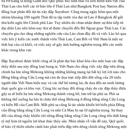
bà Pơ-Eang là đồng Giám đốc Quỹ phục hồi sinh thái và liên minh khu vực của
Thái Lan cho biết các tờ báo lớn ở Thái Lan như Bangkok Post hay Nation đều
đồng loạt phản đối dự án xây đập Xayaburi. Cũng trong ngày hôm qua một
nhóm khoảng 100 người Thái đã tụ tập trước tòa đại sứ Lào ở Bangkok để gửi
thư kiến nghị lên Chính phủ Lào. Tuy nhiên do chưa nhận được sự đón tiếp từ
đại diện Lào nên hôm nay thư sẽ được chuyển đến Bộ Ngoại giao Thái Lan. Các
chuyên gia cho rằng những nghiên cứu của Lào chưa đầy đủ và việc Lào bỏ qua
việc hỏi ý kiến các nước thành viên Thái Lan, Cam Bốt và Việt Nam là một sự
thất bại của cả khối, và việc này sẽ gây ảnh hưởng nghiêm trọng đến các nước
khác trong khu vực.
Đập Xayaburi được khởi công sẽ là phát đại bác khai hỏa cho một loạt các đập
thủy điện sau này đồng loạt bung ra. Việt Nam cho rằng việc xây đập trên dòng
chính hạ lưu sông Mekong không những không mang lại bất kỳ lợi ích nào cho
Đồng bằng sông Cửu Long mà còn đe dọa trực tiếp đến đời sống của 20 triệu
người dân Việt Nam hiện nay và các thế hệ tương lai, đe dọa đến an ninh lương
thực quốc gia và khu vực. Cùng lúc sự thay đổi dòng chảy do các đập thủy điện
gây ra sẽ biến hạ lưu sông Mekong thành vùng hồ, lưu trữ lại phù sa. Phù sa
không thể xuống hạ lưu là châu thổ sông Mekong ở đồng bằng sông Cửu Long
và biển Hồ của Cam Bốt. Mất phù sa cũng là tác nhân khiến bờ biển phía Đông
của đồng bằng sông Cửu Long và mũi Cà Mau bị sạt lở nghiêm trọng. Sự thay
đổi của dòng chảy khiến chỉ riêng đồng bằng sông Cửu Long cũng tổn thất hàng
tỷ mỹ kim từ nguồn lợi khai thác thủy sản. Nhìn nhận về vấn đề này, Quỹ quốc
tế bảo vệ thiên nhiên cảnh báo phát triển đập trên dòng chính sông Mekong một