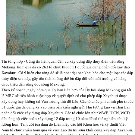
Tin tổng hợp - Cũng tin liên quan đến vụ xây dựng đập thủy điện trên sông
Mekong, hôm qua đã có 263 tổ chức thuộc 51 quốc gia cùng phản đối xây đập
Xayaburi. Có ý kiến cho rằng đó sẽ là phát đại bác khai hỏa cho một loạt các đập
thủy điện sau này, gây tổn thất không thể bù đắp đối với môi trường và hàng
chục triệu dân sống dọc sông Mekong.
Theo kế hoạch, ngày hôm qua Ủy ban liên hợp của Ủy hội sông Mekong gọi tắt
là MRC sẽ tiến hành cuộc họp về quyết định có cho phép đập Xayaburi được
xây dựng hay không tại Vạn Tượng thủ đô Lào. Các tổ chức phi chính phủ thuộc
51 quốc gia đã cùng ký vào biên bản kiến nghị gửi Thủ tướng Lào và Thái Lan
phản đối việc xây dựng đập Xayaburi. Các tổ chức lớn như WWF, IUCN, WCD
đều ủng hộ việc hoãn xây dựng 12 đập trong 10 năm để có thể nghiên cứu kỹ
lưỡng hơn. Tại buổi tọa đàm do Liên hiệp các hội Khoa học và kỹ thuật Việt
Nam tổ chức chiều hôm qua về việc Lào dự trù sớm khởi công xây đập Xayaburi,