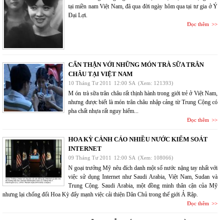
tại miền nam Việt Nam, đã qua đời ngày hôm qua tại tư gia ở Ý
Đại Lợi.
Đọc thêm
CẨN THẬN VỚI NHỮNG MÓN TRÀ SỮA TRÂN
CHÂU TẠI VIỆT NAM
10 Tháng Tư 2011
12:00 SA
(Xem: 121393)
M ón trà sữa trân châu rất thịnh hành trong giới trẻ ở Việt Nam,
nhưng được biết là món trân châu nhập cảng từ Trung Cộng có
pha chất nhựa rất nguy hiểm...
Đọc thêm
HOA KỲ CẢNH CÁO NHIỀU NƯỚC KIỂM SOÁT
INTERNET
09 Tháng Tư 2011
12:00 SA
(Xem: 108066)
N goại trưởng Mỹ nêu đích danh một số nước nặng tay nhất với
việc sử dụng Internet như Saudi Arabia, Việt Nam, Sudan và
Trung Cộng. Saudi Arabia, một đồng minh thân cận của Mỹ
nhưng lại chống đối Hoa Kỳ đẩy mạnh việc cải thiện Dân Chủ trong thế giới Ả Rập.
Đọc thêm