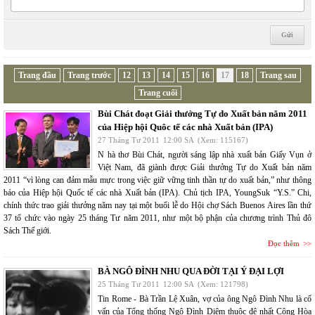
Trang đầu
Trang trước
12
13
14
15
16
17
18
Trang sau
Trang cuối
Bùi Chát đoạt Giải thưởng Tự do Xuất bản năm 2011
của Hiệp hội Quôc tế các nhà Xuất bản (IPA)
27 Tháng Tư 2011
12:00 SA
(Xem: 115167)
N hà thơ Bùi Chát, người sáng lập nhà xuất bản Giấy Vụn ở
Việt Nam, đã giành được Giải thưởng Tự do Xuất bản năm
2011 “vì lòng can đảm mẫu mực trong việc giữ vững tinh thần tự do xuất bản,” như thông
báo của Hiệp hội Quốc tế các nhà Xuất bản (IPA). Chủ tịch IPA, YoungSuk “Y.S.” Chi,
chính thức trao giải thưởng năm nay tại một buổi lễ do Hội chợ Sách Buenos Aires lần thứ
37 tổ chức vào ngày 25 tháng Tư năm 2011, như một bộ phận của chương trình Thủ đô
Sách Thế giới.
Đọc thêm
BÀ NGÔ ĐÌNH NHU QUA ĐỜI TẠI Ý ĐẠI LỢI
25 Tháng Tư 2011
12:00 SA
(Xem: 121798)
Tin Rome - Bà Trần Lệ Xuân, vợ của ông Ngô Đình Nhu là cố
vấn của Tổng thống Ngô Đình Diệm thuộc đệ nhất Cộng Hòa