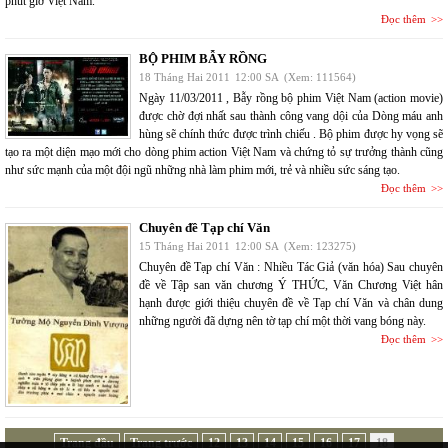
phút giờ Việt Nam.
Đọc thêm
BỘ PHIM BẪY RỒNG
18 Tháng Hai 2011
12:00 SA
(Xem: 111564)
Ngày 11/03/2011 , Bẫy rồng bộ phim Việt Nam (action movie)
được chờ đợi nhất sau thành công vang dội của Dòng máu anh
hùng sẽ chính thức được trình chiếu . Bộ phim được hy vọng sẽ
tạo ra một diện mạo mới cho dòng phim action Việt Nam và chứng tỏ sự trưởng thành cũng
như sức mạnh của một đội ngũ những nhà làm phim mới, trẻ và nhiều sức sáng tạo.
Đọc thêm
Chuyên đề Tạp chí Văn
15 Tháng Hai 2011
12:00 SA
(Xem: 123275)
Chuyên đề Tạp chí Văn : Nhiều Tác Giả (văn hóa) Sau chuyên
đề về Tập san văn chương Ý THỨC, Văn Chương Việt hân
hạnh được giới thiệu chuyên đề về Tạp chí Văn và chân dung
những người đã dựng nên tờ tạp chí một thời vang bóng này.
Đọc thêm
Trang đầu
Trang trước
12
13
14
15
16
17
18