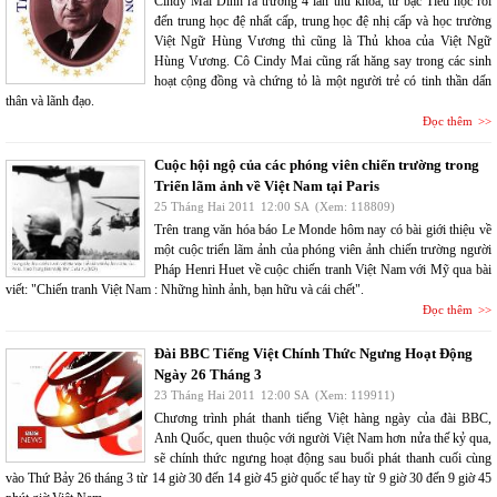
Cindy Mai Dinh ra trường 4 lần thủ khoa, từ bậc Tiểu học rồi
đến trung học đệ nhất cấp, trung học đệ nhị cấp và học trường
Việt Ngữ Hùng Vương thì cũng là Thủ khoa của Việt Ngữ
Hùng Vương. Cô Cindy Mai cũng rất hăng say trong các sinh
hoạt cộng đồng và chứng tỏ là một người trẻ có tinh thần dấn
thân và lãnh đạo.
Đọc thêm
Cuộc hội ngộ của các phóng viên chiến trường trong
Triển lãm ảnh về Việt Nam tại Paris
25 Tháng Hai 2011
12:00 SA
(Xem: 118809)
Trên trang văn hóa báo Le Monde hôm nay có bài giới thiệu về
một cuộc triển lãm ảnh của phóng viên ảnh chiến trường người
Pháp Henri Huet về cuộc chiến tranh Việt Nam với Mỹ qua bài
viết: "Chiến tranh Việt Nam : Những hình ảnh, bạn hữu và cái chết".
Đọc thêm
Đài BBC Tiếng Việt Chính Thức Ngưng Hoạt Động
Ngày 26 Tháng 3
23 Tháng Hai 2011
12:00 SA
(Xem: 119911)
Chương trình phát thanh tiếng Việt hàng ngày của đài BBC,
Anh Quốc, quen thuộc với người Việt Nam hơn nửa thế kỷ qua,
sẽ chính thức ngưng hoạt động sau buổi phát thanh cuối cùng
vào Thứ Bảy 26 tháng 3 từ 14 giờ 30 đến 14 giờ 45 giờ quốc tế hay từ 9 giờ 30 đến 9 giờ 45