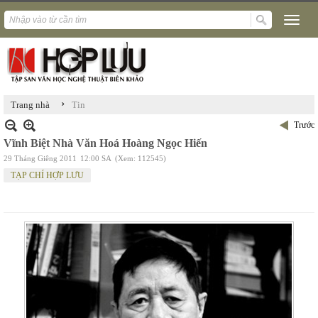
›
Trang nhà
Tin
Trước
Vĩnh Biệt Nhà Văn Hoá Hoàng Ngọc Hiến
29 Tháng Giêng 2011
12:00 SA
(Xem: 112545)
TẠP CHÍ HỢP LƯU