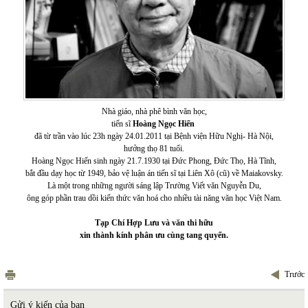
Nhà giáo, nhà phê bình văn học,
tiến sĩ
Hoàng Ngọc Hiến
đã từ trần vào lúc 23h ngày 24.01.2011 tại Bệnh viện Hữu Nghị- Hà Nội,
hưởng thọ 81 tuổi.
Hoàng Ngọc Hiến sinh ngày 21.7.1930 tại Đức Phong, Đức Thọ, Hà Tĩnh,
bắt đầu dạy học từ 1949, bảo vệ luận án tiến sĩ tại Liên Xô (cũ) về Maiakovsky.
Là một trong những người sáng lập Trường Viết văn Nguyễn Du,
ông góp phần trau dồi kiến thức văn hoá cho nhiều tài năng văn học Việt Nam.
Tạp Chí Hợp Lưu và văn thi hữu
xin thành kính phân ưu cùng tang quyến.
Trước
Gửi ý kiến của bạn