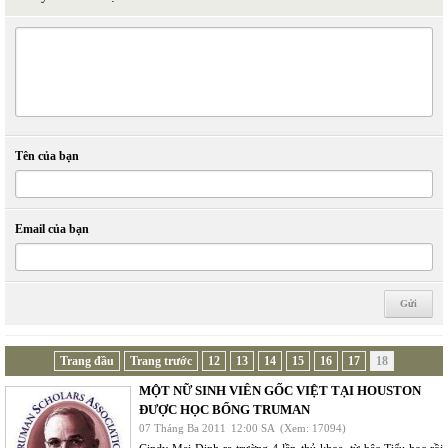
Tên của bạn
Email của bạn
Trang đầu
Trang trước
12
13
14
15
16
17
18
MỘT NỮ SINH VIÊN GỐC VIỆT TẠI HOUSTON
ĐƯỢC HỌC BỔNG TRUMAN
07 Tháng Ba 2011
12:00 SA
(Xem: 17094)