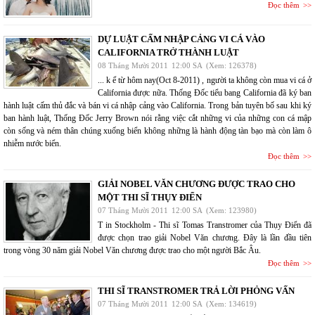
Đọc thêm
DỰ LUẬT CẤM NHẬP CẢNG VI CÁ VÀO
CALIFORNIA TRỞ THÀNH LUẬT
08 Tháng Mười 2011
12:00 SA
(Xem: 126378)
... k ể từ hôm nay(Oct 8-2011) , người ta không còn mua vi cá ở
California được nữa. Thống Đốc tiểu bang California đã ký ban
hành luật cấm thủ đắc và bán vi cá nhập cảng vào California. Trong bản tuyên bố sau khi ký
ban hành luật, Thống Đốc Jerry Brown nói rằng việc cắt những vi của những con cá mập
còn sống và ném thân chúng xuống biển không những là hành động tàn bạo mà còn làm ô
nhiễm nước biển.
Đọc thêm
GIẢI NOBEL VĂN CHƯƠNG ĐƯỢC TRAO CHO
MỘT THI SĨ THỤY ĐIỂN
07 Tháng Mười 2011
12:00 SA
(Xem: 123980)
T in Stockholm - Thi sĩ Tomas Transtromer của Thụy Điển đã
được chọn trao giải Nobel Văn chương. Đây là lần đầu tiên
trong vòng 30 năm giải Nobel Văn chương được trao cho một người Bắc Âu.
Đọc thêm
THI SĨ TRANSTROMER TRẢ LỜI PHỎNG VẤN
07 Tháng Mười 2011
12:00 SA
(Xem: 134619)