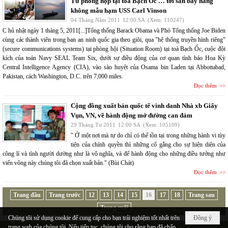
Từ phòng họp tại toà Bạch Ốc … tới sàn bay hàng
không mẫu hạm USS Carl Vinson
04 Tháng Năm 2011
12:00 SA
(Xem: 110247)
C hủ nhật ngày 1 tháng 5, 2011[...]Tổng thống Barack Obama và Phó Tổng thống Joe Biden
cùng các thành viên trong ban an ninh quốc gia theo giõi, qua "hệ thống truyền hình riêng"
(secure communications systems) tại phòng hội (Situation Room) tại toà Bạch Ốc, cuộc đột
kích của toán Navy SEAL Team Six, dưới sự điều động của cơ quan tình báo Hoa Kỳ
Central Intelligence Agency (CIA), vào sào huyệt của Osama bin Laden tại Abbottabad,
Pakistan, cách Washington, D.C. trên 7,000 miles.
Đọc thêm
Cộng đồng xuất bản quốc tế vinh danh Nhà xb Giấy
Vụn, VN, về hành động mở đường can đảm
29 Tháng Tư 2011
12:00 SA
(Xem: 105109)
" Ở một nơi mà tự do chỉ có thể tồn tại trong những hành vi tùy
tiện của chính quyền thì những cố gắng cho sự hiện diện của
công lí và tình người dường như là vô nghĩa, và để hành động cho những điều tưởng như
viển vông này chúng tôi đã chọn xuất bản." (Bùi Chát)
Đọc thêm
Trang đầu
Trang trước
12
13
14
15
16
17
18
Trang sau
Trang cuối
Chúng tôi sử dụng cookie để cung cấp cho bạn trải nghiệm tốt nhất trên
Đồng ý
trang web của chúng tôi. Nếu tiếp tục, chúng tôi cho rằng bạn đã chấp