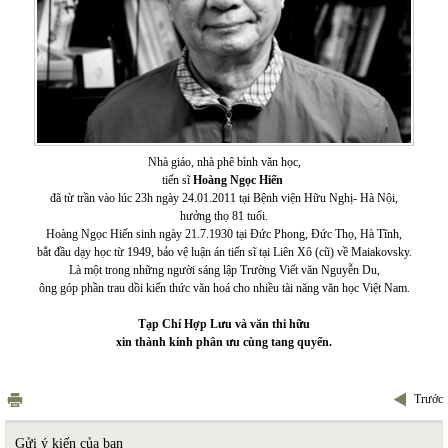
Nhà giáo, nhà phê bình văn học,
tiến sĩ
Hoàng Ngọc Hiến
đã từ trần vào lúc 23h ngày 24.01.2011 tại Bệnh viện Hữu Nghị- Hà Nội,
hưởng thọ 81 tuổi.
Hoàng Ngọc Hiến sinh ngày 21.7.1930 tại Đức Phong, Đức Thọ, Hà Tĩnh,
bắt đầu dạy học từ 1949, bảo vệ luận án tiến sĩ tại Liên Xô (cũ) về Maiakovsky.
Là một trong những người sáng lập Trường Viết văn Nguyễn Du,
ông góp phần trau dồi kiến thức văn hoá cho nhiều tài năng văn học Việt Nam.
Tạp Chí Hợp Lưu và văn thi hữu
xin thành kính phân ưu cùng tang quyến.
Trước
Gửi ý kiến của bạn