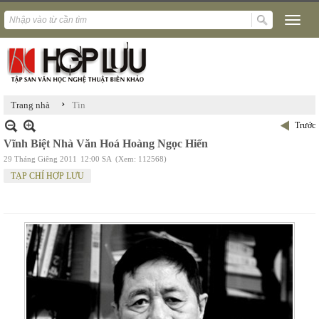
›
Trang nhà
Tin
Trước
Vĩnh Biệt Nhà Văn Hoá Hoàng Ngọc Hiến
29 Tháng Giêng 2011
12:00 SA
(Xem: 112568)
TẠP CHÍ HỢP LƯU