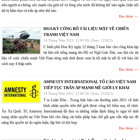
nữa người ta chứng sức mạnh của giới trẻ và lòng yêu nước đã không thể nào ngăn chận nổi
dù bị hăm dọa và trấn áp như thế nào.
Đọc thêm
HOA KỲ CÔNG BỐ TÀI LIỆU MẬT VỀ CHIẾN
TRANH VIỆT NAM
14 Tháng Năm 2011
12:00 SA
(Xem: 125623)
C hính phủ Hoa Kỳ ngày 12 tháng 5 loan báo cho công khai tập
tài liệu nổi tiếng mang tên Hồ sơ Ngũ Giác Đài, sau khi các tài
liệu về cuộc chiến tranh Việt Nam từng một thời được xem là tối mật bị tiết lộ với báo chí
cách nay 4 thập niên.
Đọc thêm
AMNESTY INTERNATIONAL TỐ CÁO VIỆT NAM
TIẾP TỤC TRẤN ÁP MẠNH MẼ GIỚI LY KHAI
14 Tháng Năm 2011
12:00 SA
(Xem: 122823)
T in Luân Đôn - Trong bản báo cáo thường niên 2011 về tình
hình nhân quyền trên thế giới được công bố hôm nay, tổ chức
Ân Xá Quốc Tế, Amnesty International đã đưa ra những nhận định đáng lo ngại về tình
trạng nhân quyền tại Việt Nam khi cho rằng các biện pháp hạn chế gắt gao vẫn tiếp tục đè
nặng lên quyền tự do ngôn luận, lập hội và hội họp.
Đọc thêm