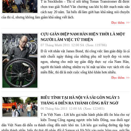
T in Stockholm – Thi sĩ nổi tiếng Tomas Transtromer đã được
chọn trao giải Nobel Văn chương sau khi bị đứt mạch máu não
cách nay 20 năm. Tai biến đã làm giới hạn khả năng nói chuyện
của thi sĩ, nhưng không làm giảm khả năng viết lách.
Đọc thêm
CỰU GIÁN ĐIỆP NAM HÀN HIỆN THỜI LÀ MỘT
NGƯỜI LÀM VIỆC TỪ THIỆN
07 Tháng Mười 2011
12:00 SA
(Xem: 119786)
Đ ối với nhân vật James Bond, thì công việc làm gián điệp là cả
một chuỗi ngày tháng của những phụ nữ tuyệt đẹp và rượu
ngon, nhưng cho một tay gián điệp thực sự của Nam Hàn,
người thi hành những nhiệm vụ bí mật tại khu vực tách rời của
miền Bắc, thì đã là một cuộc sống khó khăn hơn nhiều.
Đọc thêm
BIỂU TÌNH TẠI HÀ NỘI VÀ SÀI GÒN NGÀY 5
THÁNG 6 DIỄN RA THÀNH CÔNG BẤT NGỜ
06 Tháng Sáu 2011
12:00 SA
(Xem: 122485)
T in Việt Nam - Lời kêu gọi tuần hành phản đối ôn hòa cho sự
kiện Trung Cộng ngang ngược trên biển Đông, xua đuổi ngư
dân Việt Nam đã diễn ra thành công đến mức khó tin. Lời kêu gọi xuống đường tập hợp
nhiều thành phần, biểu thị thái độ phản đối ở Saigon và Hà Nội vào ngày hôm qua, một lần