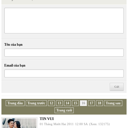
Tên của bạn
Email của bạn
Trang đầu
Trang trước
12
13
14
15
16
17
18
Trang sau
Trang cuối
TIN VUI
01 Tháng Mười Hai 2011
12:00 SA
(Xem: 132175)